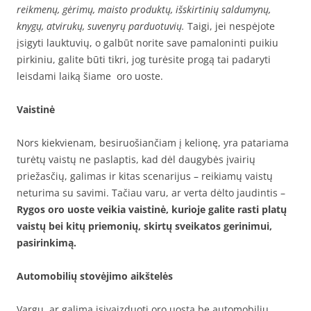
reikmenų, gėrimų, maisto produktų, išskirtinių saldumynų,
knygų, atvirukų, suvenyrų parduotuvių.
Taigi, jei nespėjote
įsigyti lauktuvių, o galbūt norite save pamaloninti puikiu
pirkiniu, galite būti tikri, jog turėsite progą tai padaryti
leisdami laiką šiame oro uoste.
Vaistinė
Nors kiekvienam, besiruošiančiam į kelionę, yra patariama
turėtų vaistų ne paslaptis, kad dėl daugybės įvairių
priežasčių, galimas ir kitas scenarijus – reikiamų vaistų
neturima su savimi. Tačiau varu, ar verta dėlto jaudintis –
Rygos oro uoste veikia vaistinė, kurioje galite rasti platų
vaistų bei kitų priemonių, skirtų sveikatos gerinimui,
pasirinkimą.
Automobilių stovėjimo aikštelės
Vargu, ar galima įsivaizduoti oro uostą be automobilių