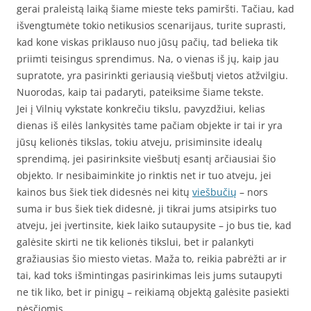
gerai praleistą laiką šiame mieste teks pamiršti. Tačiau, kad
išvengtumėte tokio netikusios scenarijaus, turite suprasti,
kad kone viskas priklauso nuo jūsų pačių, tad belieka tik
priimti teisingus sprendimus. Na, o vienas iš jų, kaip jau
supratote, yra pasirinkti geriausią viešbutį vietos atžvilgiu.
Nuorodas, kaip tai padaryti, pateiksime šiame tekste.
Jei į Vilnių vykstate konkrečiu tikslu, pavyzdžiui, kelias
dienas iš eilės lankysitės tame pačiam objekte ir tai ir yra
jūsų kelionės tikslas, tokiu atveju, prisiminsite idealų
sprendimą, jei pasirinksite viešbutį esantį arčiausiai šio
objekto. Ir nesibaiminkite jo rinktis net ir tuo atveju, jei
kainos bus šiek tiek didesnės nei kitų
viešbučių
– nors
suma ir bus šiek tiek didesnė, ji tikrai jums atsipirks tuo
atveju, jei įvertinsite, kiek laiko sutaupysite – jo bus tie, kad
galėsite skirti ne tik kelionės tikslui, bet ir palankyti
gražiausias šio miesto vietas. Maža to, reikia pabrėžti ar ir
tai, kad toks išmintingas pasirinkimas leis jums sutaupyti
ne tik liko, bet ir pinigų – reikiamą objektą galėsite pasiekti
pėsčiomis.