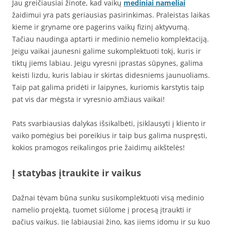
Jau greičiausiai žinote, kad vaikų
mediniai nameliai
žaidimui yra pats geriausias pasirinkimas. Praleistas laikas
kieme ir gryname ore pagerins vaikų fizinį aktyvumą.
Tačiau naudinga aptarti ir medinio nemelio komplektaciją.
Jeigu vaikai jaunesni galime sukomplektuoti tokį, kuris ir
tiktų jiems labiau. Jeigu vyresni įprastas sūpynes, galima
keisti lizdu, kuris labiau ir skirtas didesniems jaunuoliams.
Taip pat galima pridėti ir laipynes, kuriomis karstytis taip
pat vis dar mėgsta ir vyresnio amžiaus vaikai!
Pats svarbiausias dalykas išsikalbėti, įsiklausyti į kliento ir
vaiko pomėgius bei poreikius ir taip bus galima nuspręsti,
kokios pramogos reikalingos prie žaidimų aikštelės!
Į statybas įtraukite ir vaikus
Dažnai tėvam būna sunku susikomplektuoti visą medinio
namelio projektą, tuomet siūlome į procesą įtraukti ir
pačius vaikus. Jie labiausiai žino, kas jiems įdomu ir su kuo