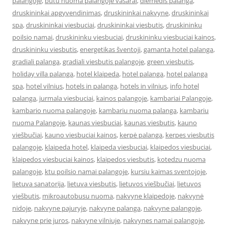
palangoje
,
butu nuoma palangoje vasarai
,
diemedis palanga
,
druskininkai apgyvendinimas
,
druskininkai nakvyne
,
druskininkai
spa
,
druskininkai viesbuciai
,
druskininkai viesbutis
,
druskininku
poilsio namai
,
druskininku viesbuciai
,
druskininku viesbuciai kainos
,
druskininku viesbutis
,
energetikas šventoji
,
gamanta hotel palanga
,
gradiali palanga
,
gradiali viesbutis palangoje
,
green viesbutis
,
holiday villa palanga
,
hotel klaipeda
,
hotel palanga
,
hotel palanga
spa
,
hotel vilnius
,
hotels in palanga
,
hotels in vilnius
,
info hotel
palanga
,
jurmala viesbuciai
,
kainos palangoje
,
kambariai Palangoje
,
kambario nuoma palangoje
,
kambariu nuoma palanga
,
kambariu
nuoma Palangoje
,
kaunas viesbuciai
,
kaunas viesbutis
,
kauno
viešbučiai
,
kauno viesbuciai kainos
,
kerpė palanga
,
kerpes viesbutis
palangoje
,
klaipeda hotel
,
klaipeda viesbuciai
,
klaipedos viesbuciai
,
klaipedos viesbuciai kainos
,
klaipedos viesbutis
,
kotedzu nuoma
palangoje
,
ktu poilsio namai palangoje
,
kursiu kaimas sventojoje
,
lietuva sanatorija
,
lietuva viesbutis
,
lietuvos viešbučiai
,
lietuvos
viešbutis
,
mikroautobusu nuoma
,
nakvyne klaipedoje
,
nakvynė
nidoje
,
nakvyne pajuryje
,
nakvyne palanga
,
nakvyne palangoje
,
nakvyne prie juros
,
nakvyne vilniuje
,
nakvynes namai palangoje
,