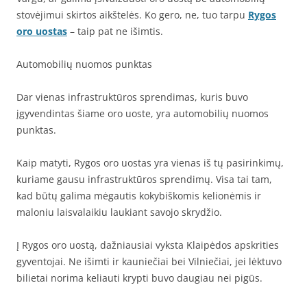
stovėjimui skirtos aikštelės. Ko gero, ne, tuo tarpu
Rygos
oro uostas
– taip pat ne išimtis.
Automobilių nuomos punktas
Dar vienas infrastruktūros sprendimas, kuris buvo
įgyvendintas šiame oro uoste, yra automobilių nuomos
punktas.
Kaip matyti, Rygos oro uostas yra vienas iš tų pasirinkimų,
kuriame gausu infrastruktūros sprendimų. Visa tai tam,
kad būtų galima mėgautis kokybiškomis kelionėmis ir
maloniu laisvalaikiu laukiant savojo skrydžio.
Į Rygos oro uostą, dažniausiai vyksta Klaipėdos apskrities
gyventojai. Ne išimti ir kauniečiai bei Vilniečiai, jei lėktuvo
bilietai norima keliauti krypti buvo daugiau nei pigūs.