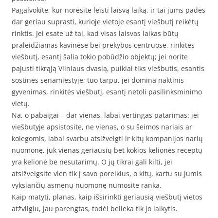
Pagalvokite, kur norėsite leisti laisvą laiką, ir tai jums padės
dar geriau suprasti, kurioje vietoje esantį viešbutį reikėtų
rinktis. Jei esate už tai, kad visas laisvas laikas būtų
praleidžiamas kavinėse bei prekybos centruose, rinkitės
viešbutį, esantį šalia tokio pobūdžio objektų; jei norite
pajusti tikrąją Vilniaus dvasią, puikiai tiks viešbutis, esantis
sostinės senamiestyje; tuo tarpu, jei domina naktinis
gyvenimas, rinkitės viešbutį, esantį netoli pasilinksminimo
vietų.
Na, o pabaigai – dar vienas, labai vertingas patarimas: jei
viešbutyje apsistosite, ne vienas, o su šeimos nariais ar
kolegomis, labai svarbu atsižvelgti ir kitų kompanijos narių
nuomonę, juk vienas geriausių bet kokios kelionės receptų
yra kelionė be nesutarimų. O jų tikrai gali kilti, jei
atsižvelgsite vien tik į savo poreikius, o kitų, kartu su jumis
vyksiančių asmenų nuomonę numosite ranka.
Kaip matyti, planas, kaip išsirinkti geriausią viešbutį vietos
atžvilgiu, jau parengtas, todėl belieka tik jo laikytis.