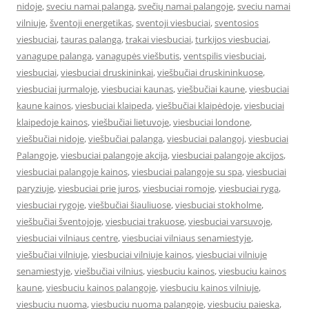
nidoje
,
sveciu namai palanga
,
svečių namai palangoje
,
sveciu namai
vilniuje
,
šventoji energetikas
,
sventoji viesbuciai
,
sventosios
viesbuciai
,
tauras palanga
,
trakai viesbuciai
,
turkijos viesbuciai
,
vanagupe palanga
,
vanagupės viešbutis
,
ventspilis viesbuciai
,
viesbuciai
,
viesbuciai druskininkai
,
viešbučiai druskininkuose
,
viesbuciai jurmaloje
,
viesbuciai kaunas
,
viešbučiai kaune
,
viesbuciai
kaune kainos
,
viesbuciai klaipeda
,
viešbučiai klaipėdoje
,
viesbuciai
klaipedoje kainos
,
viešbučiai lietuvoje
,
viesbuciai londone
,
viešbučiai nidoje
,
viešbučiai palanga
,
viesbuciai palangoj
,
viesbuciai
Palangoje
,
viesbuciai palangoje akcija
,
viesbuciai palangoje akcijos
,
viesbuciai palangoje kainos
,
viesbuciai palangoje su spa
,
viesbuciai
paryziuje
,
viesbuciai prie juros
,
viesbuciai romoje
,
viesbuciai ryga
,
viesbuciai rygoje
,
viešbučiai šiauliuose
,
viesbuciai stokholme
,
viešbučiai šventojoje
,
viesbuciai trakuose
,
viesbuciai varsuvoje
,
viesbuciai vilniaus centre
,
viesbuciai vilniaus senamiestyje
,
viešbučiai vilniuje
,
viesbuciai vilniuje kainos
,
viesbuciai vilniuje
senamiestyje
,
viešbučiai vilnius
,
viesbuciu kainos
,
viesbuciu kainos
kaune
,
viesbuciu kainos palangoje
,
viesbuciu kainos vilniuje
,
viesbuciu nuoma
,
viesbuciu nuoma palangoje
,
viesbuciu paieska
,