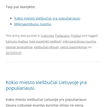
Taip pat skaitykite:
Kokio miesto viešbučiai yra populiariausi
;
Mikroautobusu nuoma
.
This entry was posted in
Įvairovės
,
Paslaugos
,
Poilsiui
and tagged
kainuos mažiau
,
kaip pasirinkti viešbutį
,
mikroautobusu nuoma
,
teisingi sprendimai
,
viešbučiai vilniuje
,
vietos pasirinkimas
on
2015/07/07
.
Kokio miesto viešbučiai Lietuvoje yra
populiariausi
Kokio miesto viešbučiai Lietuvoje yra populiariausi
Vasarą Lietuvoje esantys kurortai vilioja ne vieną