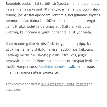
Betoninis padas – tai turbūt tvirčiausias namelio pamatas.
Jis įrengiamas iškasant 10 cm gylio ir namelio pločio ir ilgio
duobę, jos kraštai apdedami lentomis, bei įpilamas skystas
betonas. Palaukiama kol išdžius. Šio tipo pamatą įrengti
gali užtrukti, todėl jis daromas ant šlaitų ar kalnuotų
vietovių, kai norima išlyginti horizontaliai sklypo vietą.
Kaip matote galite rinktis iš skirtingų pamatų tipų, kas
užtikrins namelio stabilumą visą naudojimosi laikotarpį.
Kadangi medis turi savybę plėstis ir trauktis, jeigu
nepavyksta idealiai ištiesinti, smulkūs nuokrypiai leidžiami,
medis kompensuos.
Mediniai nameliai vaikams
tarnaus
ilgai, tiek panorėsite ir saugosite jį.
This entry was posted in
Buitis
,
Įvairovės
,
Poilsiui
,
Vaikams
on
2020/12/01
.