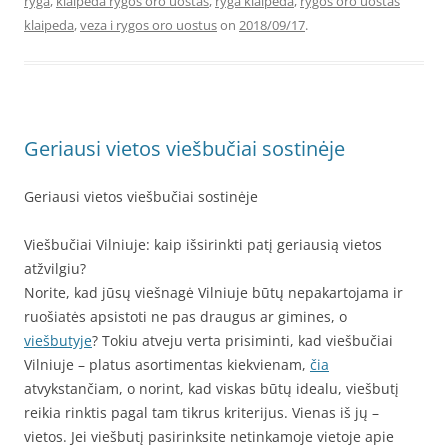
ryga
,
klaipeda rygos oro uostas
,
ryga klaipeda
,
rygos oro uostas
klaipeda
,
veza i rygos oro uostus
on
2018/09/17
.
Geriausi vietos viešbučiai sostinėje
Geriausi vietos viešbučiai sostinėje
Viešbučiai Vilniuje: kaip išsirinkti patį geriausią vietos
atžvilgiu?
Norite, kad jūsų viešnagė Vilniuje būtų nepakartojama ir
ruošiatės apsistoti ne pas draugus ar gimines, o
viešbutyje
? Tokiu atveju verta prisiminti, kad viešbučiai
Vilniuje – platus asortimentas kiekvienam,
čia
atvykstančiam, o norint, kad viskas būtų idealu, viešbutį
reikia rinktis pagal tam tikrus kriterijus. Vienas iš jų –
vietos. Jei viešbutį pasirinksite netinkamoje vietoje apie