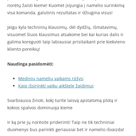
norėtų žaisti kieme! Kuomet įsijungia į namelio surinkimą
visa komanda, galutinis rezultatas ir džiugina visus!
Jeigu kyla techninių klausimų, dėl dydžių, išmatavimų,
visuomet šiuos klausimus atsakome bei kai kurias dalis ir
galima koreguoti taip labiausiai prisitaikant prie kiekvieno
kliento poreikių!
Naudinga pasidomėti:
Medinių namelių vaikams rūšys
;
Kaip išsirinkti vaikų aikštelę žaidimui
;
Svarbiausia žinoti, kokį turite laisvą apstatomą plotą ir
kokios spalvos dominuoja kieme
Ir ką prie jų norėsite priderinti! Taip ne tik techniniai
duomenys bus parinkti geriausiai bet ir namelio išvaizda!