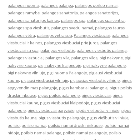
palangos nuoma
,
palangos palanga
,
palangos poilsio namai
,
palangos ramybe
,
palangos sanatorija
,
palangos sanatorijos
,
palangos sanatorijos kainos
,
palangos spa
,
palangos spa centrai
,
palangos spa viesbutis
,
palangos sveciu namai
,
palangos tauras
,
palangos vėtra
,
palangos vėtra spa
,
Palangos viesbuciai
,
palangos
viesbuciai ir kainos
,
palangos viesbuciai prie juros
,
palangos
viesbuciai su spa
,
palangos viešbutis
,
palangos viesbutis palanga
,
palangos viezbuciai
,
palangos vila
,
palangos vilos
,
pigi nakvyne
,
pigi
nakvyne kaune
,
pigi nakvyne klaipedoje
,
pigi nakvyne palangoje
,
pigi nakvynė vilniuje
,
pigi nuoma Palangoje
,
pigiausi viesbuciai
kaune
,
pigiausi viesbuciai vilniuje
,
pigiausias viesbutis vilniuje
,
pigus
apgyvendinimas palangoje
,
pigus kambariai palangoje
,
pigus poilsis
druskininkuose
,
pigus poilsis palangoje
,
pigus viesbuciai
,
pigus
viesbuciai kaune
,
pigus viesbuciai klaipedoje
,
pigus viesbuciai
palangoje
,
pigus viesbuciai paryziuje
,
pigūs viešbučiai vilniuje
,
pigus
viesbutis kaune
,
pigus viesbutis palangoje
,
pigus viešbutis vilniuje
,
poilsio
,
poilsio namai
,
poilsio namai druskininkuose
,
poilsio namai
nidoje
,
poilsio namai palanga
,
poilsio namai palangoje
,
poilsio