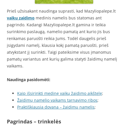
Prieš užsisakant naudinga suprasti, kad Mazyliopalepe.lt
vaiku zaidimo
medinis namelis bus statomas ant
pagrindo. Kadangi Mazyliopalepe.lt gamina ir teikia
surinkimo paslaugą, namelio pamatą ant kurio jis bus
renkamas paruošti reikia Jums. Todėl daugelis prieš
įsigydami namelį, klausia kokį pamatą paruošti, prieš
atvykstant jį surinkti. Taigi pateiksime visus įmanomus
pamatų variantus ant kurių galima statyti žaidimų namelį
vaikams.
Naudinga pasidomėti:
Kaip išsirinkti medinę vaikų žaidimo aikštelę
;
Žaidimų namelio vaikams tarnavimo ribos
;
Praktiškiausia dovana – žaidimų namelis
;
Pagrindas – trinkelės