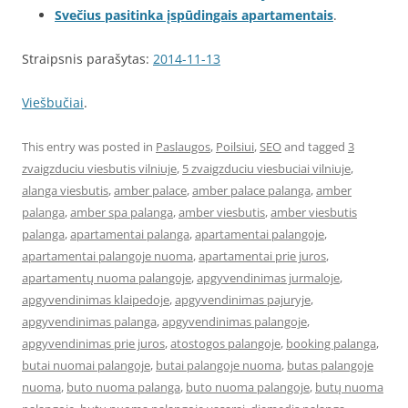
Svečius pasitinka įspūdingais apartamentais
.
Straipsnis parašytas:
2014-11-13
Viešbučiai
.
This entry was posted in
Paslaugos
,
Poilsiui
,
SEO
and tagged
3
zvaigzduciu viesbutis vilniuje
,
5 zvaigzduciu viesbuciai vilniuje
,
alanga viesbutis
,
amber palace
,
amber palace palanga
,
amber
palanga
,
amber spa palanga
,
amber viesbutis
,
amber viesbutis
palanga
,
apartamentai palanga
,
apartamentai palangoje
,
apartamentai palangoje nuoma
,
apartamentai prie juros
,
apartamentų nuoma palangoje
,
apgyvendinimas jurmaloje
,
apgyvendinimas klaipedoje
,
apgyvendinimas pajuryje
,
apgyvendinimas palanga
,
apgyvendinimas palangoje
,
apgyvendinimas prie juros
,
atostogos palangoje
,
booking palanga
,
butai nuomai palangoje
,
butai palangoje nuoma
,
butas palangoje
nuoma
,
buto nuoma palanga
,
buto nuoma palangoje
,
butų nuoma