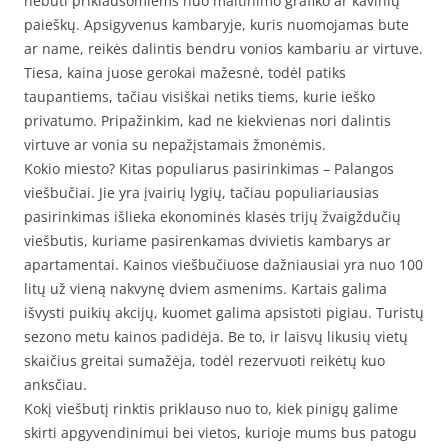
nebūti priklausomiems nuo maitinimo grafiko ar kavinių
paieškų. Apsigyvenus kambaryje, kuris nuomojamas bute
ar name, reikės dalintis bendru vonios kambariu ar virtuve.
Tiesa, kaina juose gerokai mažesnė, todėl patiks
taupantiems, tačiau visiškai netiks tiems, kurie ieško
privatumo. Pripažinkim, kad ne kiekvienas nori dalintis
virtuve ar vonia su nepažįstamais žmonėmis.
Kokio miesto? Kitas populiarus pasirinkimas – Palangos
viešbučiai. Jie yra įvairių lygių, tačiau populiariausias
pasirinkimas išlieka ekonominės klasės trijų žvaigždučių
viešbutis, kuriame pasirenkamas dvivietis kambarys ar
apartamentai. Kainos viešbučiuose dažniausiai yra nuo 100
litų už vieną nakvynę dviem asmenims. Kartais galima
išvysti puikių akcijų, kuomet galima apsistoti pigiau. Turistų
sezono metu kainos padidėja. Be to, ir laisvų likusių vietų
skaičius greitai sumažėja, todėl rezervuoti reikėtų kuo
anksčiau.
Kokį viešbutį rinktis priklauso nuo to, kiek pinigų galime
skirti apgyvendinimui bei vietos, kurioje mums bus patogu