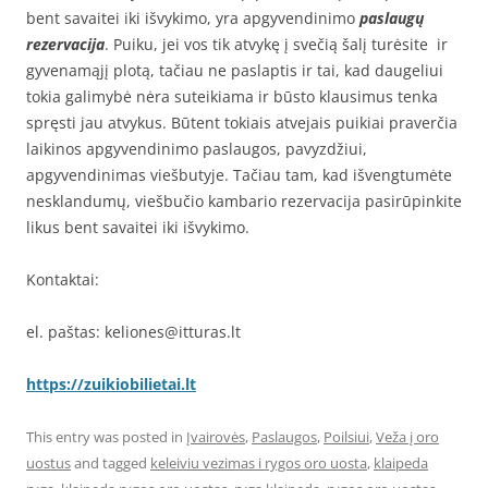
bent savaitei iki išvykimo, yra apgyvendinimo
paslaugų
rezervacija
. Puiku, jei vos tik atvykę į svečią šalį turėsite ir
gyvenamąjį plotą, tačiau ne paslaptis ir tai, kad daugeliui
tokia galimybė nėra suteikiama ir būsto klausimus tenka
spręsti jau atvykus. Būtent tokiais atvejais puikiai praverčia
laikinos apgyvendinimo paslaugos, pavyzdžiui,
apgyvendinimas viešbutyje. Tačiau tam, kad išvengtumėte
nesklandumų, viešbučio kambario rezervacija pasirūpinkite
likus bent savaitei iki išvykimo.
Kontaktai:
el. paštas: keliones@itturas.lt
https://zuikiobilietai.lt
This entry was posted in
Įvairovės
,
Paslaugos
,
Poilsiui
,
Veža į oro
uostus
and tagged
keleiviu vezimas i rygos oro uosta
,
klaipeda