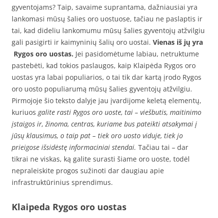
gyventojams? Taip, savaime suprantama, dažniausiai yra
lankomasi mūsų šalies oro uostuose, tačiau ne paslaptis ir
tai, kad dideliu lankomumu mūsų šalies gyventojų atžvilgiu
gali pasigirti ir kaimyninių šalių oro uostai.
Vienas iš jų yra
Rygos oro uostas.
Jei pasidomėtume labiau, netruktume
pastebėti, kad tokios paslaugos, kaip Klaipėda Rygos oro
uostas yra labai populiarios, o tai tik dar kartą įrodo Rygos
oro uosto populiarumą mūsų šalies gyventojų atžvilgiu.
Pirmojoje šio teksto dalyje jau įvardijome keletą elementų,
kuriuos
galite rasti Rygos oro uoste, tai – viešbutis, maitinimo
įstaigos ir, žinoma, centras, kuriame bus pateikti atsakymai į
jūsų klausimus, o taip pat – tiek oro uosto viduje, tiek jo
prieigose išsidėstę informaciniai stendai.
Tačiau tai – dar
tikrai ne viskas, ką galite surasti šiame oro uoste, todėl
nepraleiskite progos sužinoti dar daugiau apie
infrastruktūrinius sprendimus.
Klaipeda Rygos oro uostas