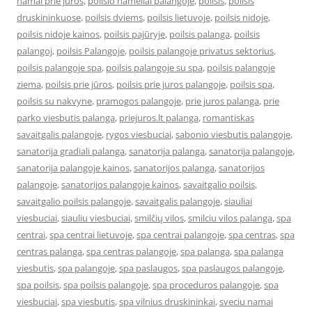
namai prie juros
,
poilsio nameliai palangoje
,
poilsis
,
poilsis
druskininkuose
,
poilsis dviems
,
poilsis lietuvoje
,
poilsis nidoje
,
poilsis nidoje kainos
,
poilsis pajūryje
,
poilsis palanga
,
poilsis
palangoj
,
poilsis Palangoje
,
poilsis palangoje privatus sektorius
,
poilsis palangoje spa
,
poilsis palangoje su spa
,
poilsis palangoje
ziema
,
poilsis prie jūros
,
poilsis prie juros palangoje
,
poilsis spa
,
poilsis su nakvyne
,
pramogos palangoje
,
prie juros palanga
,
prie
parko viesbutis palanga
,
priejuros.lt palanga
,
romantiskas
savaitgalis palangoje
,
rygos viesbuciai
,
sabonio viesbutis palangoje
,
sanatorija gradiali palanga
,
sanatorija palanga
,
sanatorija palangoje
,
sanatorija palangoje kainos
,
sanatorijos palanga
,
sanatorijos
palangoje
,
sanatorijos palangoje kainos
,
savaitgalio poilsis
,
savaitgalio poilsis palangoje
,
savaitgalis palangoje
,
siauliai
viesbuciai
,
siauliu viesbuciai
,
smilčių vilos
,
smilciu vilos palanga
,
spa
centrai
,
spa centrai lietuvoje
,
spa centrai palangoje
,
spa centras
,
spa
centras palanga
,
spa centras palangoje
,
spa palanga
,
spa palanga
viesbutis
,
spa palangoje
,
spa paslaugos
,
spa paslaugos palangoje
,
spa poilsis
,
spa poilsis palangoje
,
spa proceduros palangoje
,
spa
viesbuciai
,
spa viesbutis
,
spa vilnius druskininkai
,
sveciu namai