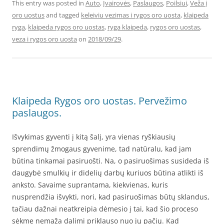
This entry was posted in
Auto
,
Įvairovės
,
Paslaugos
,
Poilsiui
,
Veža į
oro uostus
and tagged
keleiviu vezimas i rygos oro uosta
,
klaipeda
ryga
,
klaipeda rygos oro uostas
,
ryga klaipeda
,
rygos oro uostas
,
veza i rygos oro uosta
on
2018/09/29
.
Klaipeda Rygos oro uostas. Pervežimo
paslaugos.
Išvykimas gyventi į kitą šalį, yra vienas ryškiausių
sprendimų žmogaus gyvenime, tad natūralu, kad jam
būtina tinkamai pasiruošti. Na, o pasiruošimas susideda iš
daugybė smulkių ir didelių darbų kuriuos būtina atlikti iš
anksto. Savaime suprantama, kiekvienas, kuris
nusprendžia išvykti, nori, kad pasiruošimas būtų sklandus,
tačiau dažnai neatkreipia dėmesio į tai, kad šio proceso
sėkme nemaža dalimi priklauso nuo jų pačių. Kad