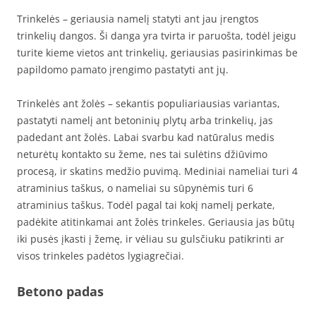
Trinkelės – geriausia namelį statyti ant jau įrengtos
trinkelių dangos. Ši danga yra tvirta ir paruošta, todėl jeigu
turite kieme vietos ant trinkelių, geriausias pasirinkimas be
papildomo pamato įrengimo pastatyti ant jų.
Trinkelės ant žolės – sekantis populiariausias variantas,
pastatyti namelį ant betoninių plytų arba trinkelių, jas
padedant ant žolės. Labai svarbu kad natūralus medis
neturėtų kontakto su žeme, nes tai sulėtins džiūvimo
procesą, ir skatins medžio puvimą. Mediniai nameliai turi 4
atraminius taškus, o nameliai su sūpynėmis turi 6
atraminius taškus. Todėl pagal tai kokį namelį perkate,
padėkite atitinkamai ant žolės trinkeles. Geriausia jas būtų
iki pusės įkasti į žemę, ir vėliau su gulsčiuku patikrinti ar
visos trinkeles padėtos lygiagrečiai.
Betono padas