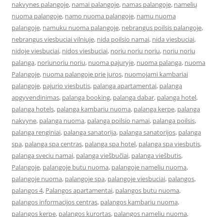
nakvynes palangoje
,
namai palangoje
,
namas palangoje
,
namelių
nuoma palangoje
,
namo nuoma palangoje
,
namu nuoma
palangoje
,
namuku nuoma palangoje
,
nebrangus poilsis palangoje
,
nebrangus viesbuciai vilniuje
,
nida poilsio namai
,
nida viesbuciai
,
nidoje viesbuciai
,
nidos viesbuciai
,
noriu noriu noriu
,
noriu noriu
palanga
,
noriunoriu noriu
,
nuoma pajuryje
,
nuoma palanga
,
nuoma
Palangoje
,
nuoma palangoje prie juros
,
nuomojami kambariai
palangoje
,
pajurio viesbutis
,
palanga apartamentai
,
palanga
apgyvendinimas
,
palanga booking
,
palanga dabar
,
palanga hotel
,
palanga hotels
,
palanga kambariu nuoma
,
palanga kerpe
,
palanga
nakvyne
,
palanga nuoma
,
palanga poilsio namai
,
palanga poilsis
,
palanga renginiai
,
palanga sanatorija
,
palanga sanatorijos
,
palanga
spa
,
palanga spa centras
,
palanga spa hotel
,
palanga spa viesbutis
,
palanga sveciu namai
,
palanga viešbučiai
,
palanga viešbutis
,
Palangoje
,
palangoje butu nuoma
,
palangoje nameliu nuoma
,
palangoje nuoma
,
palangoje spa
,
palangoje viesbuciai
,
palangos
,
palangos 4
,
Palangos apartamentai
,
palangos butu nuoma
,
palangos informacijos centras
,
palangos kambariu nuoma
,
palangos kerpe
,
palangos kurortas
,
palangos nameliu nuoma
,