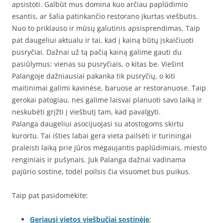
apsistoti. Galbūt mus domina kuo arčiau paplūdimio
esantis, ar šalia patinkančio restorano įkurtas viešbutis.
Nuo to priklauso ir mūsų galutinis apsisprendimas. Taip
pat daugeliui aktualu ir tai, kad į kainą būtų įskaičiuoti
pusryčiai. Dažnai už tą pačią kainą galime gauti du
pasiūlymus: vienas su pusryčiais, o kitas be. Viešint
Palangoje dažniausiai pakanka tik pusryčių, o kiti
maitinimai galimi kavinėse, baruose ar restoranuose. Taip
gerokai patogiau, nes galime laisvai planuoti savo laiką ir
neskubėti grįžti į viešbutį tam, kad pavalgyti.
Palanga daugeliui asocijuojasi su atostogoms skirtu
kurortu. Tai išties labai gera vieta pailsėti ir turiningai
praleisti laiką prie jūros mėgaujantis paplūdimiais, miesto
renginiais ir pušynais. Juk Palanga dažnai vadinama
pajūrio sostine, todėl poilsis čia visuomet bus puikus.
Taip pat pasidomėkite:
Geriausi vietos viešbučiai sostinėje
;