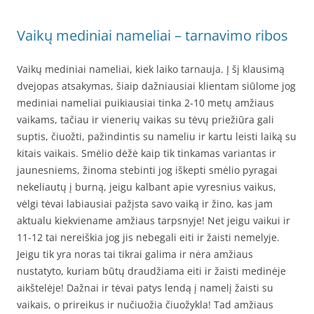
Vaikų mediniai nameliai – tarnavimo ribos
Vaikų mediniai nameliai, kiek laiko tarnauja. Į šį klausimą
dvejopas atsakymas, šiaip dažniausiai klientam siūlome jog
mediniai nameliai puikiausiai tinka 2-10 metų amžiaus
vaikams, tačiau ir vienerių vaikas su tėvų priežiūra gali
suptis, čiuožti, pažindintis su nameliu ir kartu leisti laiką su
kitais vaikais. Smėlio dėžė kaip tik tinkamas variantas ir
jaunesniems, žinoma stebinti jog iškepti smėlio pyragai
nekeliautų į burną, jeigu kalbant apie vyresnius vaikus,
vėlgi tėvai labiausiai pažįsta savo vaiką ir žino, kas jam
aktualu kiekviename amžiaus tarpsnyje! Net jeigu vaikui ir
11-12 tai nereiškia jog jis nebegali eiti ir žaisti nemelyje.
Jeigu tik yra noras tai tikrai galima ir nėra amžiaus
nustatyto, kuriam būtų draudžiama eiti ir žaisti medinėje
aikštelėje! Dažnai ir tėvai patys lendą į namelį žaisti su
vaikais, o prireikus ir nučiuožia čiuožykla! Tad amžiaus