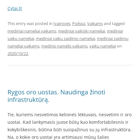
Cytai.lt
This entry was posted in
Įvairovės
,
Poilsiui
,
Vaikams
and tagged
mediniai nameliai vaikams
,
mediniai vaikiski nameliai
,
mediniai
vaiku nameliai
,
mediniai vaiku zaidimo nameliai
,
mediniai zaidimu
nameliai vaikams
,
medinis namelis vaikams
,
vaiku nameliai
on
2020/10/22
.
Rygos oro uostas. Naudinga žinoti
infrastruktūrą.
Tie, kuriems nesvetimos kelionės lėktuvais, nesvetimi ir oro
uostai. Kad lankymasis juose būtų kuo komfortabilesnis ir
kokybiškesnis, būtina būti susipažinus su jų infrastruktūra.
Na, o kokie oro uostai yra artimiausi mūsų šalies