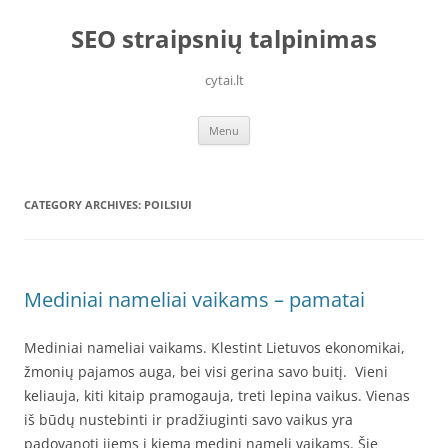
Skip
to
SEO straipsnių talpinimas
content
cytai.lt
Menu
CATEGORY ARCHIVES:
POILSIUI
Mediniai nameliai vaikams – pamatai
Mediniai nameliai vaikams. Klestint Lietuvos ekonomikai,
žmonių pajamos auga, bei visi gerina savo buitį. Vieni
keliauja, kiti kitaip pramogauja, treti lepina vaikus. Vienas
iš būdų nustebinti ir pradžiuginti savo vaikus yra
padovanoti jiems į kiemą medinį namelį vaikams. Šie