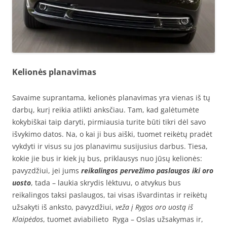
Kelionės planavimas
Savaime suprantama, kelionės planavimas yra vienas iš tų
darbų, kurį reikia atlikti anksčiau. Tam, kad galėtumėte
kokybiškai taip daryti, pirmiausia turite būti tikri dėl savo
išvykimo datos. Na, o kai ji bus aiški, tuomet reikėtų pradėt
vykdyti ir visus su jos planavimu susijusius darbus. Tiesa,
kokie jie bus ir kiek jų bus, priklausys nuo jūsų kelionės:
pavyzdžiui, jei jums
reikalingos pervežimo paslaugos iki oro
uosto
, tada – laukia skrydis lėktuvu, o atvykus bus
reikalingos taksi paslaugos, tai visas išvardintas ir reikėtų
užsakyti iš anksto, pavyzdžiui,
veža į Rygos oro uostą iš
Klaipėdos
, tuomet aviabilieto Ryga – Oslas užsakymas ir,