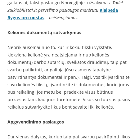
galiausiai, taksi paslaugų Norvegijoje, užsakymas.
Todėl
Zuikiobilietai.lt pervežimo paslaugos maršrutu
Klaipeda
Rygos oro uostas
– neišvengiamos.
Kelionės dokumentų sutvarkymas
Nepriklausomai nuo to, kur ir kokiu tikslu vykstate,
kiekviena kelionė yra neatsiejama ir nuo kelionės
dokumentų) darbo sutarčių, sveikatos draudimų, taip pat
svarbu patikrinti, ar galioja jūsų asmens tapatybę
patvirtinantys dokumentai ir pan.). Taigi, vos tik įvardinsite
savo kelionės tikslą, įvardinkite ir dokumentus, kurie jums
bus reikalingi jos metu bei pradėkite visus būtinus
procesus tam, kad juos turėtumėte. Visus su tuo susijusius
reikalus sutvarkykite likus bent savaitei iki kelionės.
Apgyvendinimo paslaugos
Dar vienas dalykas, kuriuo taip pat svarbu pasirūpinti likus