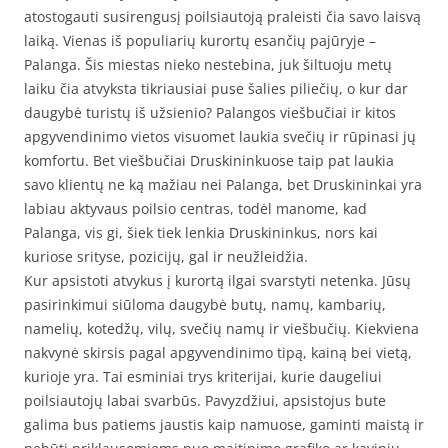
atostogauti susirengusį poilsiautoją praleisti čia savo laisvą
laiką. Vienas iš populiarių kurortų esančių pajūryje –
Palanga. Šis miestas nieko nestebina, juk šiltuoju metų
laiku čia atvyksta tikriausiai puse šalies piliečių, o kur dar
daugybė turistų iš užsienio? Palangos viešbučiai ir kitos
apgyvendinimo vietos visuomet laukia svečių ir rūpinasi jų
komfortu. Bet viešbučiai Druskininkuose taip pat laukia
savo klientų ne ką mažiau nei Palanga, bet Druskininkai yra
labiau aktyvaus poilsio centras, todėl manome, kad
Palanga, vis gi, šiek tiek lenkia Druskininkus, nors kai
kuriose srityse, pozicijų, gal ir neužleidžia.
Kur apsistoti atvykus į kurortą ilgai svarstyti netenka. Jūsų
pasirinkimui siūloma daugybė butų, namų, kambarių,
namelių, kotedžų, vilų, svečių namų ir viešbučių. Kiekviena
nakvynė skirsis pagal apgyvendinimo tipą, kainą bei vietą,
kurioje yra. Tai esminiai trys kriterijai, kurie daugeliui
poilsiautojų labai svarbūs. Pavyzdžiui, apsistojus bute
galima bus patiems jaustis kaip namuose, gaminti maistą ir