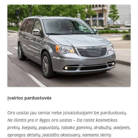
Įvairios parduotuvės
Oro uostai jau seniai nebe įsivaizduojami be parduotuvių.
Ne išimtis yra ir Rygos oro uostas – čia raiste kosmetikos
prekių, kvepalų, papuošalų, tabako gaminių, drabužių, avalynės,
aprangos detalių, įvaizdžio aksesuarų, namams skirtų