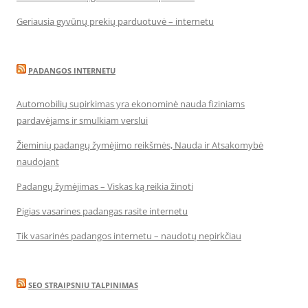
Geriausia gyvūnų prekių parduotuvė – internetu
PADANGOS INTERNETU
Automobilių supirkimas yra ekonominė nauda fiziniams
pardavėjams ir smulkiam verslui
Žieminių padangų žymėjimo reikšmės, Nauda ir Atsakomybė
naudojant
Padangų žymėjimas – Viskas ką reikia žinoti
Pigias vasarines padangas rasite internetu
Tik vasarinės padangos internetu – naudotų nepirkčiau
SEO STRAIPSNIU TALPINIMAS