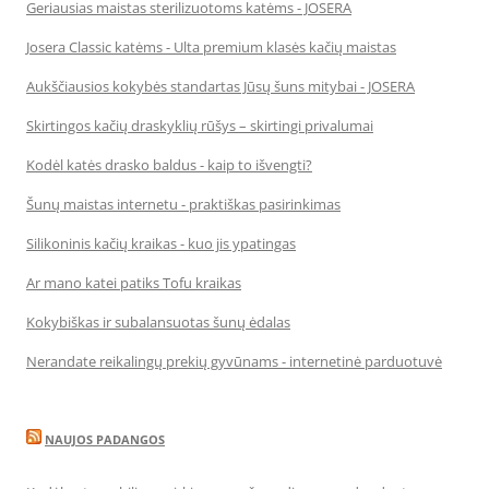
Geriausias maistas sterilizuotoms katėms - JOSERA
Josera Classic katėms - Ulta premium klasės kačių maistas
Aukščiausios kokybės standartas Jūsų šuns mitybai - JOSERA
Skirtingos kačių draskyklių rūšys – skirtingi privalumai
Kodėl katės drasko baldus - kaip to išvengti?
Šunų maistas internetu - praktiškas pasirinkimas
Silikoninis kačių kraikas - kuo jis ypatingas
Ar mano katei patiks Tofu kraikas
Kokybiškas ir subalansuotas šunų ėdalas
Nerandate reikalingų prekių gyvūnams - internetinė parduotuvė
NAUJOS PADANGOS