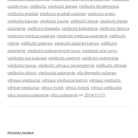
uzsakymas
,
viešbutis
,
viesbutis alanga
,
viešbutis druskininkai
,
viešbutis gradiali
,
viesbutis gradiali palanga
,
viesbutis green
,
viesbutis kaunas
,
viesbutis kaune
,
viešbutis kerpė
,
viesbutis kerpe
palangoje
,
viešbutis klaipėda
,
viešbutis klaipėdoje
,
viešbutis lietuva
,
viesbutis meduza palanga
,
viesbutis meduza palangoje
,
viešbutis
nidoje
,
viešbutis palanga
,
viesbutis palanga kainos
,
viešbutis
palangoje
,
viesbutis palangoje prie juros
,
viesbutis prie juros
,
viesbutis spa palanga
,
viesbutis sventoji
,
viesbutis sventojoje
,
viesbutis tauras
,
viesbutis vilniaus senamiestyje
,
viešbutis vilniuje
,
viešbutis vilnius
,
viezbuciai palangoje
,
vila diemedis palanga
,
vilniaus viesbuciai
,
vilniaus viesbuciai kainos
,
vilniaus viesbutis
,
vilniuje viesbuciai
,
vilnius hotel
,
vilnius hotels
,
vilnius viešbučiai
,
vilos nuoma palangoje
,
vilos palangoje
on
2014/11/13
.
PASIDALINIMUI