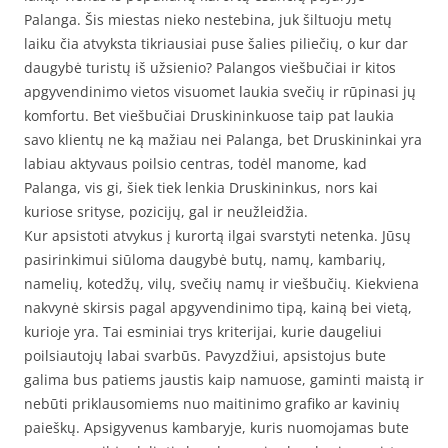
Palanga. Šis miestas nieko nestebina, juk šiltuoju metų
laiku čia atvyksta tikriausiai puse šalies piliečių, o kur dar
daugybė turistų iš užsienio? Palangos viešbučiai ir kitos
apgyvendinimo vietos visuomet laukia svečių ir rūpinasi jų
komfortu. Bet viešbučiai Druskininkuose taip pat laukia
savo klientų ne ką mažiau nei Palanga, bet Druskininkai yra
labiau aktyvaus poilsio centras, todėl manome, kad
Palanga, vis gi, šiek tiek lenkia Druskininkus, nors kai
kuriose srityse, pozicijų, gal ir neužleidžia.
Kur apsistoti atvykus į kurortą ilgai svarstyti netenka. Jūsų
pasirinkimui siūloma daugybė butų, namų, kambarių,
namelių, kotedžų, vilų, svečių namų ir viešbučių. Kiekviena
nakvynė skirsis pagal apgyvendinimo tipą, kainą bei vietą,
kurioje yra. Tai esminiai trys kriterijai, kurie daugeliui
poilsiautojų labai svarbūs. Pavyzdžiui, apsistojus bute
galima bus patiems jaustis kaip namuose, gaminti maistą ir
nebūti priklausomiems nuo maitinimo grafiko ar kavinių
paieškų. Apsigyvenus kambaryje, kuris nuomojamas bute