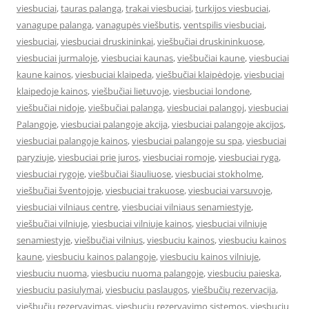
viesbuciai
,
tauras palanga
,
trakai viesbuciai
,
turkijos viesbuciai
,
vanagupe palanga
,
vanagupės viešbutis
,
ventspilis viesbuciai
,
viesbuciai
,
viesbuciai druskininkai
,
viešbučiai druskininkuose
,
viesbuciai jurmaloje
,
viesbuciai kaunas
,
viešbučiai kaune
,
viesbuciai
kaune kainos
,
viesbuciai klaipeda
,
viešbučiai klaipėdoje
,
viesbuciai
klaipedoje kainos
,
viešbučiai lietuvoje
,
viesbuciai londone
,
viešbučiai nidoje
,
viešbučiai palanga
,
viesbuciai palangoj
,
viesbuciai
Palangoje
,
viesbuciai palangoje akcija
,
viesbuciai palangoje akcijos
,
viesbuciai palangoje kainos
,
viesbuciai palangoje su spa
,
viesbuciai
paryziuje
,
viesbuciai prie juros
,
viesbuciai romoje
,
viesbuciai ryga
,
viesbuciai rygoje
,
viešbučiai šiauliuose
,
viesbuciai stokholme
,
viešbučiai šventojoje
,
viesbuciai trakuose
,
viesbuciai varsuvoje
,
viesbuciai vilniaus centre
,
viesbuciai vilniaus senamiestyje
,
viešbučiai vilniuje
,
viesbuciai vilniuje kainos
,
viesbuciai vilniuje
senamiestyje
,
viešbučiai vilnius
,
viesbuciu kainos
,
viesbuciu kainos
kaune
,
viesbuciu kainos palangoje
,
viesbuciu kainos vilniuje
,
viesbuciu nuoma
,
viesbuciu nuoma palangoje
,
viesbuciu paieska
,
viesbuciu pasiulymai
,
viesbuciu paslaugos
,
viešbučių rezervacija
,
viešbučių rezervavimas
,
viesbuciu rezervavimo sistemos
,
viesbuciu