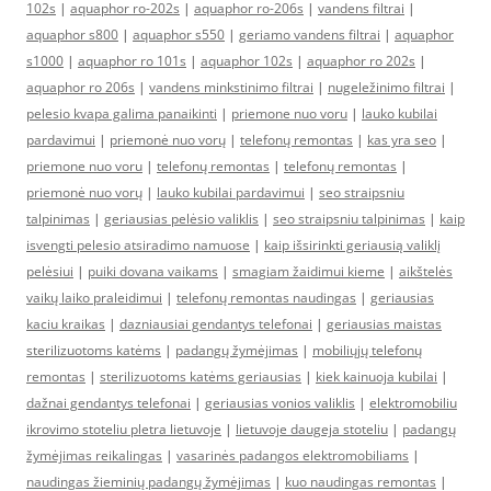
102s
|
aquaphor ro-202s
|
aquaphor ro-206s
|
vandens filtrai
|
aquaphor s800
|
aquaphor s550
|
geriamo vandens filtrai
|
aquaphor
s1000
|
aquaphor ro 101s
|
aquaphor 102s
|
aquaphor ro 202s
|
aquaphor ro 206s
|
vandens minkstinimo filtrai
|
nugeležinimo filtrai
|
pelesio kvapa galima panaikinti
|
priemone nuo voru
|
lauko kubilai
pardavimui
|
priemonė nuo vorų
|
telefonų remontas
|
kas yra seo
|
priemone nuo voru
|
telefonų remontas
|
telefonų remontas
|
priemonė nuo vorų
|
lauko kubilai pardavimui
|
seo straipsniu
talpinimas
|
geriausias pelėsio valiklis
|
seo straipsniu talpinimas
|
kaip
isvengti pelesio atsiradimo namuose
|
kaip išsirinkti geriausią valiklį
pelėsiui
|
puiki dovana vaikams
|
smagiam žaidimui kieme
|
aikštelės
vaikų laiko praleidimui
|
telefonų remontas naudingas
|
geriausias
kaciu kraikas
|
dazniausiai gendantys telefonai
|
geriausias maistas
sterilizuotoms katėms
|
padangų žymėjimas
|
mobiliųjų telefonų
remontas
|
sterilizuotoms katėms geriausias
|
kiek kainuoja kubilai
|
dažnai gendantys telefonai
|
geriausias vonios valiklis
|
elektromobiliu
ikrovimo stoteliu pletra lietuvoje
|
lietuvoje daugeja stoteliu
|
padangų
žymėjimas reikalingas
|
vasarinės padangos elektromobiliams
|
naudingas žieminių padangų žymėjimas
|
kuo naudingas remontas
|