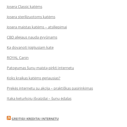
Josera Classic katėms
Josera sterilizuotoms katėms
Josera maistas katėms – atsiliepimai
CBD aliejaus nauda gyvūnams
Ką dovanoti įsigijusiam katę
ROYAL Canin
Patogumas šunų maistą pirkti internetu
Koks kraikas katėms geriausias?
Prekės internetu su akcija – praktiškas pasirinkimas
Įtaka keturkojų išvaizdai – šunų ėdalas
GREITIEJI KREDITAI INTERNETU