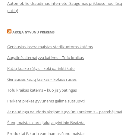
Automobilio draudimas internetu. Saugumas priklauso nuo Jūsų
pačių!
AKCIJA GYVUNU PREKEMS
Geriausias Josera maistas sterilizuotoms katėms
Augalinė alternatyva katėms – Tofu kraikas
Kačių kraiko rūšys – kokį parinkti katei
Geriausias kačių kraikas – kokios rūšies
Tofu kraikas katėms – kuo jis ypatingas
Perkant prekes gyvūnams galima sutaupyti
Ar naudinga naudotis akcijomis gyvūnų prekėmis – pastebėjimai
Šunų maistas daro įtaką augintinio išvaizdai
Produktai iš kurių gaminamas šunų maistas