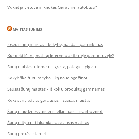
Vokietija Lietuva mikriukai. Geriau nei autobusu?
MAISTAS SUNIMS
Josera šunų maistas – kokybė, nauda ir pasirinkimas
Kur pirkti šunų maistą: internetu ar fizinėje parduotuvėje?
Šunų maistas internetu – greita, patogu ir pigiau
Kokybiška šunų mityba – ką naudinga žinoti
Sausas šunų maistas – iš kokių produktų gaminamas
Koks šunų ėdalas geriausias – sausas maistas
Šunų maudynės vandens telkiniuose – svarbu žinoti
Šunų mityba – tinkamiausias sausas maistas
Šunų prekės internetu