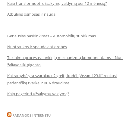
Kaip transformuoti užsakymų valdymą per 12 mėnesių?
Atbulinis osmosas ir nauda
Geriausias pasirinkimas – Automobilių supirkimas
Nuotraukos ir spauda ant drobės
Tekinimo procesas sunkiųjų mechanizmų komponentams – Nuo
žaliavos iki giganto
Kai ramybė yra svarbiau už greitį, kodėl „Vezam123.lt“ renkasi
pedantišką tvarką ir BCA draudimą
Kaip pagerinti užsakymų valdymą?
PADANGOS INTERNETU