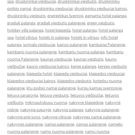
spa
,
druskininkai viesbuciai
,
druskininkai viesbutis
,
druskininku
poilsio namai
,
druskininku viesbuciai
,
druskininku viesbuciai kainos
,
druskininku viesbutis
,
energetikas šventoji
,
gamanta hotel palanga
,
gradiali palanga
,
gradiali viesbutis palangoje
,
green viesbutis
,
holiday villa palanga
,
hotel klaipeda
,
hotel palanga
,
hotel palanga
spa
,
hotel vilnius
,
hotels in palanga
,
hotels in vilnius
,
info hotel
palanga
,
jurmala viesbuciai
,
kainos palangoje
,
kambariai Palangoje
,
kambario nuoma palangoje
,
kambariu nuoma palanga
,
kambariu
nuoma Palangoje
,
kaunas viesbuciai
,
kaunas viesbutis
,
kauno
viešbučiai
,
kauno viesbuciai kainos
,
kerpė palanga
,
kerpes viesbutis
palangoje
,
klaipeda hotel
,
klaipeda viesbuciai
,
klaipedos viesbuciai
,
klaipedos viesbuciai kainos
,
klaipedos viesbutis
,
kotedzu nuoma
palangoje
,
ktu poilsio namai palangoje
,
kursiu kaimas sventojoje
,
lietuva sanatorija
,
lietuva viesbutis
,
lietuvos viešbučiai
,
lietuvos
viešbutis
,
mikroautobusu nuoma
,
nakvyne klaipedoje
,
nakvynė
nidoje
,
nakvyne pajuryje
,
nakvyne palanga
,
nakvyne palangoje
,
nakvyne prie juros
,
nakvyne vilniuje
,
nakvynes namai palangoje
,
nakvynes palangoje
,
namai palangoje
,
namas palangoje
,
namelių
nuoma palangoje
,
namo nuoma palangoje
,
namu nuoma