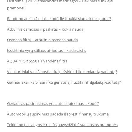
Ekstremalų krūvį atlaikančios medžiagos – Tiekimas sunkiajai
pramonei
Raudono aukso žiedai – kodėl jie traukia šiuolaikines poras?
Atbulinis osmosas ir paskirtis – Kokia nauda
Osmoso filtrų – atbulinio osmoso nauda
Išskirtinio vyrų stiliaus atributas – kaklaraištis
AQUAPHOR S550 P1 vandens filtrai
Vienkartiniai rankšluosčiai: kaip išsirinkti tinkamiausią variantą?
Geliniai lakai: kaip išsirinkti geriausią ir užtikrinti ilgalaikį rezultatą?
Geriausias pasirinkimas yra auto supirkimas – kodėl?
Automobilių supirkimas padeda išspręsti finansų trūkumą
Tekinimo paslaugos ir realūs pavyzdžiai iš sunkiosios pramonės