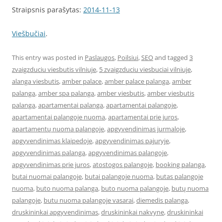
Straipsnis parašytas:
2014-11-13
Viešbučiai
.
This entry was posted in
Paslaugos
,
Poilsiui
,
SEO
and tagged
3
zvaigzduciu viesbutis vilniuje
,
5 zvaigzduciu viesbuciai vilniuje
,
alanga viesbutis
,
amber palace
,
amber palace palanga
,
amber
palanga
,
amber spa palanga
,
amber viesbutis
,
amber viesbutis
palanga
,
apartamentai palanga
,
apartamentai palangoje
,
apartamentai palangoje nuoma
,
apartamentai prie juros
,
apartamentų nuoma palangoje
,
apgyvendinimas jurmaloje
,
apgyvendinimas klaipedoje
,
apgyvendinimas pajuryje
,
apgyvendinimas palanga
,
apgyvendinimas palangoje
,
apgyvendinimas prie juros
,
atostogos palangoje
,
booking palanga
,
butai nuomai palangoje
,
butai palangoje nuoma
,
butas palangoje
nuoma
,
buto nuoma palanga
,
buto nuoma palangoje
,
butų nuoma
palangoje
,
butu nuoma palangoje vasarai
,
diemedis palanga
,
druskininkai apgyvendinimas
,
druskininkai nakvyne
,
druskininkai