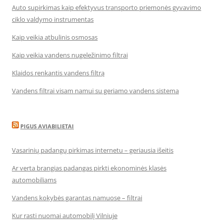
Auto supirkimas kaip efektyvus transporto priemonės gyvavimo
ciklo valdymo instrumentas
Kaip veikia atbulinis osmosas
Kaip veikia vandens nugeležinimo filtrai
Klaidos renkantis vandens filtrą
Vandens filtrai visam namui su geriamo vandens sistema
PIGUS AVIABILIETAI
Vasarinių padangų pirkimas internetu – geriausia išeitis
Ar verta brangias padangas pirkti ekonominės klasės
automobiliams
Vandens kokybės garantas namuose – filtrai
Kur rasti nuomai automobilį Vilniuje