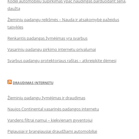
Kodėl automobilių supirkimas ypač naudingas parduodant seną,
daužtą
Žieminių padangų reikšmės – Nauda ir atsakomybė pažeidus
taisykles
Renkantis padangas žymėjimas yra svarbus
Vasarinių padangų pirkimo internetu privalumai
Svarbus padangų protektoriaus raštas – atkreipkite dėmesį
DRAUDIMAS INTERNETU
Žieminių padangų žymėjimas ir draudimas
Naujos Continental vasarinės padangos internetu
Vandens filtrai namui – kiekvienam gyventojui
Pigiausiai ir brangiausiai draudžiami automobiliai