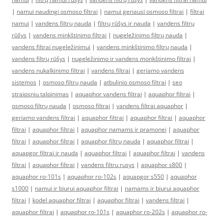
|
namui naudingi osmoso filtrai
|
namui geriausi osmoso filtrai
|
filtrai
namui
|
vandens filtrų nauda
|
filtrų rūšys ir nauda
|
vandens filtrų
rūšys
|
vandens minkštinimo filtrai
|
nugeležinimo filtrų nauda
|
vandens filtrai nugeležinimui
|
vandens minkštinimo filtrų nauda
|
vandens filtrų rūšys
|
nugeležinimo ir vandens monkštinimo filtrai
|
vandens nukalkinimo filtrai
|
vandens filtrai
|
geriamo vandens
sistemos
|
osmoso filtrų nauda
|
atbulinio osmoso filtrai
|
seo
straipsniu talpinimas
|
aquaphor vandens filtrai
|
aquaphor filtrai
|
osmoso filtrų nauda
|
osmoso filtrai
|
vandens filtrai aquaphor
|
geriamo vandens filtrai
|
aquaphor filtrai
|
aquaphor filtrai
|
aquaphor
filtrai
|
aquaphor filtrai
|
aquaphor namams ir pramonei
|
aquaphor
filtrai
|
aquaphor filtrai
|
aquaphor filtrų nauda
|
aquaphor filtrai
|
aquapgor filtrai ir nauda
|
aquaphor filtrai
|
aquaphor filtrai
|
vandens
filtrai
|
aquaphor filtrai
|
vandens filtru rusys
|
aquaphor s800
|
aquaphor ro-101s
|
aquaphor ro-102s
|
aquapgor s550
|
aquaphor
s1000
|
namui ir biurui aquaphor filtrai
|
namams ir biurui aquaphor
filtrai
|
kodel aquaphor filtrai
|
aquaphor filtrai
|
vandens filtrai
|
aquaphor filtrai
|
aquaphor ro-101s
|
aquaphor ro-202s
|
aquaphor ro-