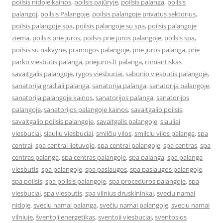
poilsis nidoje kainos
,
poilsis pajūryje
,
poilsis palanga
,
poilsis
palangoj
,
poilsis Palangoje
,
poilsis palangoje privatus sektorius
,
poilsis palangoje spa
,
poilsis palangoje su spa
,
poilsis palangoje
ziema
,
poilsis prie jūros
,
poilsis prie juros palangoje
,
poilsis spa
,
poilsis su nakvyne
,
pramogos palangoje
,
prie juros palanga
,
prie
parko viesbutis palanga
,
priejuros.lt palanga
,
romantiskas
savaitgalis palangoje
,
rygos viesbuciai
,
sabonio viesbutis palangoje
,
sanatorija gradiali palanga
,
sanatorija palanga
,
sanatorija palangoje
,
sanatorija palangoje kainos
,
sanatorijos palanga
,
sanatorijos
palangoje
,
sanatorijos palangoje kainos
,
savaitgalio poilsis
,
savaitgalio poilsis palangoje
,
savaitgalis palangoje
,
siauliai
viesbuciai
,
siauliu viesbuciai
,
smilčių vilos
,
smilciu vilos palanga
,
spa
centrai
,
spa centrai lietuvoje
,
spa centrai palangoje
,
spa centras
,
spa
centras palanga
,
spa centras palangoje
,
spa palanga
,
spa palanga
viesbutis
,
spa palangoje
,
spa paslaugos
,
spa paslaugos palangoje
,
spa poilsis
,
spa poilsis palangoje
,
spa proceduros palangoje
,
spa
viesbuciai
,
spa viesbutis
,
spa vilnius druskininkai
,
sveciu namai
nidoje
,
sveciu namai palanga
,
svečių namai palangoje
,
sveciu namai
vilniuje
,
šventoji energetikas
,
sventoji viesbuciai
,
sventosios