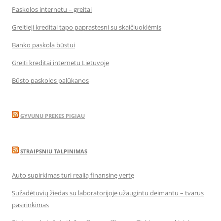
Paskolos internetu – greitai
Greitieji kreditai tapo paprastesni su skaičiuoklėmis
Banko paskola būstui
Greiti kreditai internetu Lietuvoje
Būsto paskolos palūkanos
GYVUNU PREKES PIGIAU
STRAIPSNIU TALPINIMAS
Auto supirkimas turi realią finansinę vertę
Sužadėtuvių žiedas su laboratorijoje užaugintu deimantu – tvarus
pasirinkimas