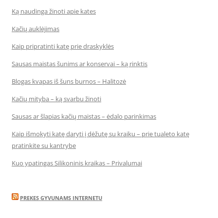
Ką naudinga žinoti apie kates
Kačių auklėjimas
Kaip pripratinti katę prie draskyklės
Sausas maistas šunims ar konservai – ką rinktis
Blogas kvapas iš šuns burnos – Halitozė
Kačių mityba – ką svarbu žinoti
Sausas ar šlapias kačių maistas – ėdalo parinkimas
Kaip išmokyti katę daryti į dėžutę su kraiku – prie tualeto katę
pratinkite su kantrybe
Kuo ypatingas Silikoninis kraikas – Privalumai
PREKES GYVUNAMS INTERNETU