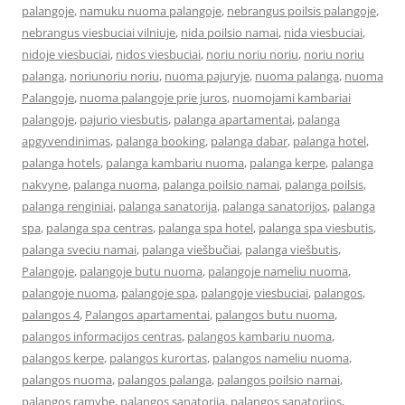
palangoje
,
namuku nuoma palangoje
,
nebrangus poilsis palangoje
,
nebrangus viesbuciai vilniuje
,
nida poilsio namai
,
nida viesbuciai
,
nidoje viesbuciai
,
nidos viesbuciai
,
noriu noriu noriu
,
noriu noriu
palanga
,
noriunoriu noriu
,
nuoma pajuryje
,
nuoma palanga
,
nuoma
Palangoje
,
nuoma palangoje prie juros
,
nuomojami kambariai
palangoje
,
pajurio viesbutis
,
palanga apartamentai
,
palanga
apgyvendinimas
,
palanga booking
,
palanga dabar
,
palanga hotel
,
palanga hotels
,
palanga kambariu nuoma
,
palanga kerpe
,
palanga
nakvyne
,
palanga nuoma
,
palanga poilsio namai
,
palanga poilsis
,
palanga renginiai
,
palanga sanatorija
,
palanga sanatorijos
,
palanga
spa
,
palanga spa centras
,
palanga spa hotel
,
palanga spa viesbutis
,
palanga sveciu namai
,
palanga viešbučiai
,
palanga viešbutis
,
Palangoje
,
palangoje butu nuoma
,
palangoje nameliu nuoma
,
palangoje nuoma
,
palangoje spa
,
palangoje viesbuciai
,
palangos
,
palangos 4
,
Palangos apartamentai
,
palangos butu nuoma
,
palangos informacijos centras
,
palangos kambariu nuoma
,
palangos kerpe
,
palangos kurortas
,
palangos nameliu nuoma
,
palangos nuoma
,
palangos palanga
,
palangos poilsio namai
,
palangos ramybe
,
palangos sanatorija
,
palangos sanatorijos
,