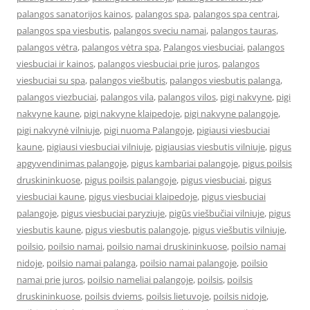
palangos sanatorijos kainos
,
palangos spa
,
palangos spa centrai
,
palangos spa viesbutis
,
palangos sveciu namai
,
palangos tauras
,
palangos vėtra
,
palangos vėtra spa
,
Palangos viesbuciai
,
palangos
viesbuciai ir kainos
,
palangos viesbuciai prie juros
,
palangos
viesbuciai su spa
,
palangos viešbutis
,
palangos viesbutis palanga
,
palangos viezbuciai
,
palangos vila
,
palangos vilos
,
pigi nakvyne
,
pigi
nakvyne kaune
,
pigi nakvyne klaipedoje
,
pigi nakvyne palangoje
,
pigi nakvynė vilniuje
,
pigi nuoma Palangoje
,
pigiausi viesbuciai
kaune
,
pigiausi viesbuciai vilniuje
,
pigiausias viesbutis vilniuje
,
pigus
apgyvendinimas palangoje
,
pigus kambariai palangoje
,
pigus poilsis
druskininkuose
,
pigus poilsis palangoje
,
pigus viesbuciai
,
pigus
viesbuciai kaune
,
pigus viesbuciai klaipedoje
,
pigus viesbuciai
palangoje
,
pigus viesbuciai paryziuje
,
pigūs viešbučiai vilniuje
,
pigus
viesbutis kaune
,
pigus viesbutis palangoje
,
pigus viešbutis vilniuje
,
poilsio
,
poilsio namai
,
poilsio namai druskininkuose
,
poilsio namai
nidoje
,
poilsio namai palanga
,
poilsio namai palangoje
,
poilsio
namai prie juros
,
poilsio nameliai palangoje
,
poilsis
,
poilsis
druskininkuose
,
poilsis dviems
,
poilsis lietuvoje
,
poilsis nidoje
,