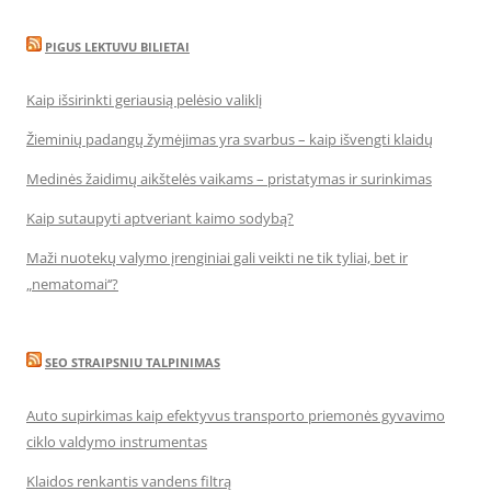
PIGUS LEKTUVU BILIETAI
Kaip išsirinkti geriausią pelėsio valiklį
Žieminių padangų žymėjimas yra svarbus – kaip išvengti klaidų
Medinės žaidimų aikštelės vaikams – pristatymas ir surinkimas
Kaip sutaupyti aptveriant kaimo sodybą?
Maži nuotekų valymo įrenginiai gali veikti ne tik tyliai, bet ir
„nematomai‘‘?
SEO STRAIPSNIU TALPINIMAS
Auto supirkimas kaip efektyvus transporto priemonės gyvavimo
ciklo valdymo instrumentas
Klaidos renkantis vandens filtrą