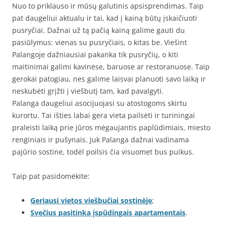
Nuo to priklauso ir mūsų galutinis apsisprendimas. Taip
pat daugeliui aktualu ir tai, kad į kainą būtų įskaičiuoti
pusryčiai. Dažnai už tą pačią kainą galime gauti du
pasiūlymus: vienas su pusryčiais, o kitas be. Viešint
Palangoje dažniausiai pakanka tik pusryčių, o kiti
maitinimai galimi kavinėse, baruose ar restoranuose. Taip
gerokai patogiau, nes galime laisvai planuoti savo laiką ir
neskubėti grįžti į viešbutį tam, kad pavalgyti.
Palanga daugeliui asocijuojasi su atostogoms skirtu
kurortu. Tai išties labai gera vieta pailsėti ir turiningai
praleisti laiką prie jūros mėgaujantis paplūdimiais, miesto
renginiais ir pušynais. Juk Palanga dažnai vadinama
pajūrio sostine, todėl poilsis čia visuomet bus puikus.
Taip pat pasidomėkite:
Geriausi vietos viešbučiai sostinėje
;
Svečius pasitinka įspūdingais apartamentais
.