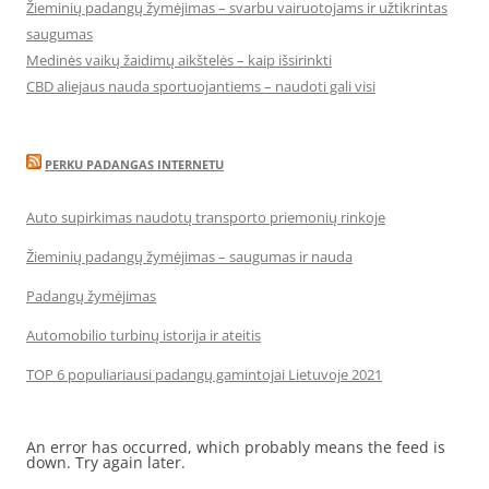
Žieminių padangų žymėjimas – svarbu vairuotojams ir užtikrintas
saugumas
Medinės vaikų žaidimų aikštelės – kaip išsirinkti
CBD aliejaus nauda sportuojantiems – naudoti gali visi
PERKU PADANGAS INTERNETU
Auto supirkimas naudotų transporto priemonių rinkoje
Žieminių padangų žymėjimas – saugumas ir nauda
Padangų žymėjimas
Automobilio turbinų istorija ir ateitis
TOP 6 populiariausi padangų gamintojai Lietuvoje 2021
An error has occurred, which probably means the feed is
down. Try again later.