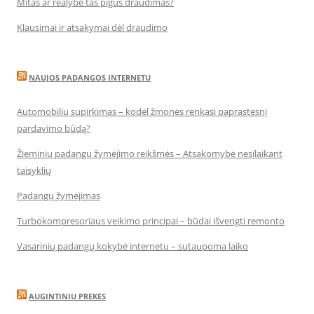
Mitas ar realybė tas pigus draudimas?
Klausimai ir atsakymai dėl draudimo
NAUJOS PADANGOS INTERNETU
Automobilių supirkimas – kodėl žmonės renkasi paprastesnį
pardavimo būdą?
Žieminių padangų žymėjimo reikšmės – Atsakomybė nesilaikant
taisyklių
Padangų žymėjimas
Turbokompresoriaus veikimo principai – būdai išvengti remonto
Vasarinių padangų kokybė internetu – sutaupoma laiko
AUGINTINIU PREKES