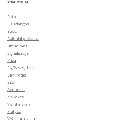
STRAIPSNIAI
Auto
Padangos
Baldai
Buitiniai prietaisai
Draudimas
Signalizacija
Kava
Pigūs skrydžiai
Bankrotas
SEO
Annonser
Įvairovės
Visi skelbimai
Statyba
Veža į oro uostus