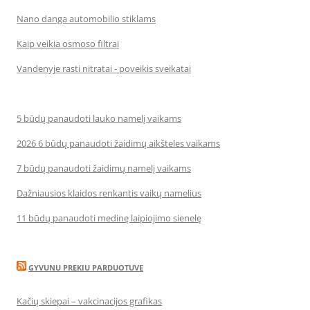
Nano danga automobilio stiklams
Kaip veikia osmoso filtrai
Vandenyje rasti nitratai - poveikis sveikatai
5 būdų panaudoti lauko namelį vaikams
2026 6 būdų panaudoti žaidimų aikšteles vaikams
7 būdų panaudoti žaidimų namelį vaikams
Dažniausios klaidos renkantis vaikų namelius
11 būdų panaudoti medinę laipiojimo sienelę
GYVUNU PREKIU PARDUOTUVE
Kačių skiepai – vakcinacijos grafikas