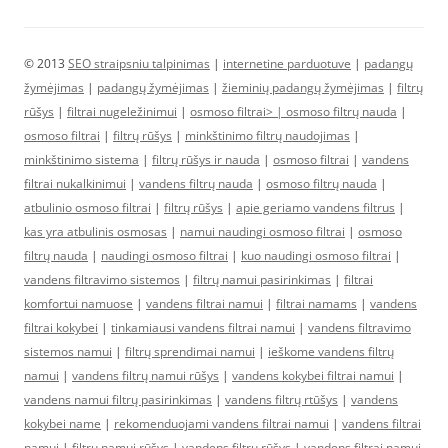
© 2013
SEO straipsniu talpinimas
|
internetine parduotuve
|
padangų
žymėjimas
|
padangų žymėjimas
|
žieminių padangų žymėjimas
|
filtrų
rūšys
|
filtrai nugeležinimui
|
osmoso filtrai> |
osmoso filtrų nauda
|
osmoso filtrai
|
filtrų rūšys
|
minkštinimo filtrų naudojimas
|
minkštinimo sistema
|
filtrų rūšys ir nauda
|
osmoso filtrai
|
vandens
filtrai nukalkinimui
|
vandens filtrų nauda
|
osmoso filtrų nauda
|
atbulinio osmoso filtrai
|
filtrų rūšys
|
apie geriamo vandens filtrus
|
kas yra atbulinis osmosas
|
namui naudingi osmoso filtrai
|
osmoso
filtrų nauda
|
naudingi osmoso filtrai
|
kuo naudingi osmoso filtrai
|
vandens filtravimo sistemos
|
filtrų namui pasirinkimas
|
filtrai
komfortui namuose
|
vandens filtrai namui
|
filtrai namams
|
vandens
filtrai kokybei
|
tinkamiausi vandens filtrai namui
|
vandens filtravimo
sistemos namui
|
filtrų sprendimai namui
|
ieškome vandens filtrų
namui
|
vandens filtrų namui rūšys
|
vandens kokybei filtrai namui
|
vandens namui filtrų pasirinkimas
|
vandens filtrų rtūšys
|
vandens
kokybei name
|
rekomenduojami vandens filtrai namui
|
vandens filtrai
namui
|
filtrų namui rūšys
|
vandens filtrų rūšys
|
vandens filtrai namui