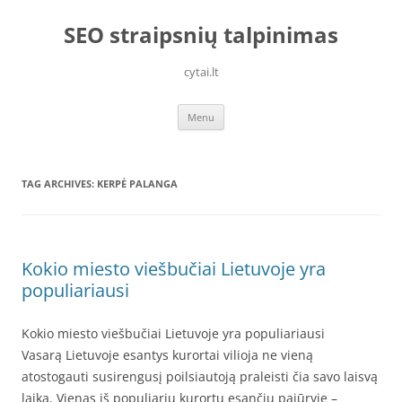
Skip
to
SEO straipsnių talpinimas
content
cytai.lt
Menu
TAG ARCHIVES:
KERPĖ PALANGA
Kokio miesto viešbučiai Lietuvoje yra
populiariausi
Kokio miesto viešbučiai Lietuvoje yra populiariausi
Vasarą Lietuvoje esantys kurortai vilioja ne vieną
atostogauti susirengusį poilsiautoją praleisti čia savo laisvą
laiką. Vienas iš populiarių kurortų esančių pajūryje –