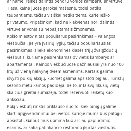
ar name, reikės dalintis bendru vonios kambariu ar virtuve.
Tiesa, kaina juose gerokai mažesnė, todėl patiks
taupantiems, tačiau visiškai netiks tiems, kurie ieško
privatumo. Pripažinkim, kad ne kiekvienas nori dalintis
virtuve ar vonia su nepažįstamais žmonėmis.
Kokio miesto? Kitas populiarus pasirinkimas – Palangos
viešbučiai. Jie yra įvairių lygių, tačiau populiariausias
pasirinkimas išlieka ekonominės klasės trijų žvaigždučių
viešbutis, kuriame pasirenkamas dvivietis kambarys ar
apartamentai. Kainos viešbučiuose dažniausiai yra nuo 100
litų už vieną nakvynę dviem asmenims. Kartais galima
išvysti puikių akcijų, kuomet galima apsistoti pigiau. Turistų
sezono metu kainos padidėja. Be to, ir laisvų likusių vietų
skaičius greitai sumažėja, todėl rezervuoti reikėtų kuo
anksčiau.
Kokį viešbutį rinktis priklauso nuo to, kiek pinigų galime
skirti apgyvendinimui bei vietos, kurioje mums bus patogu
apsistoti. Galbūt mus domina kuo arčiau paplūdimio
esantis, ar šalia patinkančio restorano įkurtas viešbutis.