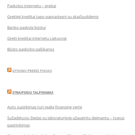
Paskolos internetu – greitai
Greitieji kreditai tapo paprastesni su skaičiuoklėmis
Banko paskola būstui
Greiti kreditai internetu Lietuvoje
Būsto paskolos palūkanos
GYVUNU PREKES PIGIAU
STRAIPSNIU TALPINIMAS
Auto supirkimas turi realią finansinę vertę
Sužadėtuvių žiedas su laboratorijoje užaugintu deimantu – tvarus
pasirinkimas