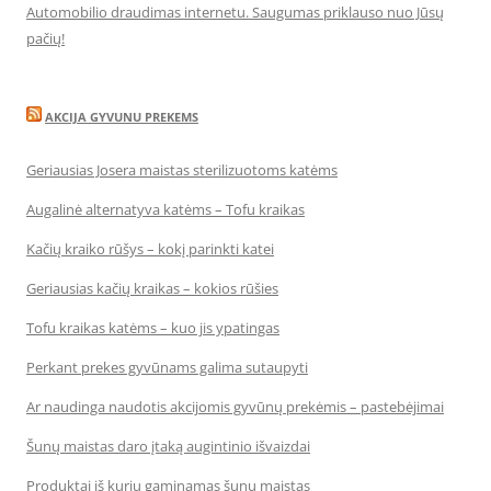
Automobilio draudimas internetu. Saugumas priklauso nuo Jūsų
pačių!
AKCIJA GYVUNU PREKEMS
Geriausias Josera maistas sterilizuotoms katėms
Augalinė alternatyva katėms – Tofu kraikas
Kačių kraiko rūšys – kokį parinkti katei
Geriausias kačių kraikas – kokios rūšies
Tofu kraikas katėms – kuo jis ypatingas
Perkant prekes gyvūnams galima sutaupyti
Ar naudinga naudotis akcijomis gyvūnų prekėmis – pastebėjimai
Šunų maistas daro įtaką augintinio išvaizdai
Produktai iš kurių gaminamas šunų maistas