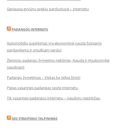
Geriausia gyvūnų prekių parduotuvė – internetu
PADANGOS INTERNETU
Automobilių supirkimas yra ekonominė nauda fiziniams
pardavėjams ir smulkiam verslui
Žieminių padangų žymėjimo reikšmės, Nauda ir Atsakomybė
naudojant
Padangų žymėjimas – Viskas ką reikia žinoti
Pigias vasarines padangas rasite internetu
Tik vasarinės padangos internetu – naudotų nepirkčiau
SEO STRAIPSNIU TALPINIMAS