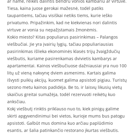
ar name, reikės dalintis bendru vonios kambariu ar virtuve.
Tiesa, kaina juose gerokai mažesnė, todėl patiks
taupantiems, tačiau visiškai netiks tiems, kurie ieško
privatumo. Pripažinkim, kad ne kiekvienas nori dalintis
virtuve ar vonia su nepažįstamais žmonėmis.
Kokio miesto? Kitas populiarus pasirinkimas – Palangos
viešbučiai. Jie yra įvairių lygių, tačiau populiariausias
pasirinkimas išlieka ekonominės klasės trijų žvaigždučių
viešbutis, kuriame pasirenkamas dvivietis kambarys ar
apartamentai. Kainos viešbučiuose dažniausiai yra nuo 100
litų už vieną nakvynę dviem asmenims. Kartais galima
išvysti puikių akcijų, kuomet galima apsistoti pigiau. Turistų
sezono metu kainos padidėja. Be to, ir laisvų likusių vietų
skaičius greitai sumažėja, todėl rezervuoti reikėtų kuo
anksčiau.
Kokį viešbutį rinktis priklauso nuo to, kiek pinigų galime
skirti apgyvendinimui bei vietos, kurioje mums bus patogu
apsistoti. Galbūt mus domina kuo arčiau paplūdimio
esantis, ar šalia patinkančio restorano įkurtas viešbutis.