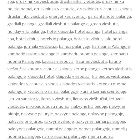
spa
,
druskininkai viesbuciai
,
druskininkai viesbutis
,
druskininku
poilsio namai
,
druskininku viesbuciai
,
druskininku viesbuciai kainos
,
druskininku viesbutis
,
energetikas šventoji
,
gamanta hotel palanga
,
gradiali palanga
,
gradiali viesbutis palangoje
,
green viesbutis
,
holiday villa palanga
,
hotel klaipeda
,
hotel palanga
,
hotel palanga
spa
,
hotel vilnius
,
hotels in palanga
,
hotels in vilnius
,
info hotel
palanga
,
jurmala viesbuciai
,
kainos palangoje
,
kambariai Palangoje
,
kambario nuoma palangoje
,
kambariu nuoma palanga
,
kambariu
nuoma Palangoje
,
kaunas viesbuciai
,
kaunas viesbutis
,
kauno
viešbučiai
,
kauno viesbuciai kainos
,
kerpė palanga
,
kerpes viesbutis
palangoje
,
klaipeda hotel
,
klaipeda viesbuciai
,
klaipedos viesbuciai
,
klaipedos viesbuciai kainos
,
klaipedos viesbutis
,
kotedzu nuoma
palangoje
,
ktu poilsio namai palangoje
,
kursiu kaimas sventojoje
,
lietuva sanatorija
,
lietuva viesbutis
,
lietuvos viešbučiai
,
lietuvos
viešbutis
,
mikroautobusu nuoma
,
nakvyne klaipedoje
,
nakvynė
nidoje
,
nakvyne pajuryje
,
nakvyne palanga
,
nakvyne palangoje
,
nakvyne prie juros
,
nakvyne vilniuje
,
nakvynes namai palangoje
,
nakvynes palangoje
,
namai palangoje
,
namas palangoje
,
namelių
nuoma palangoje
,
namo nuoma palangoje
,
namu nuoma