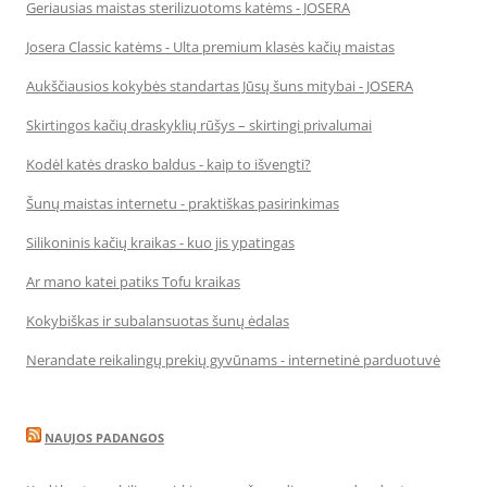
Geriausias maistas sterilizuotoms katėms - JOSERA
Josera Classic katėms - Ulta premium klasės kačių maistas
Aukščiausios kokybės standartas Jūsų šuns mitybai - JOSERA
Skirtingos kačių draskyklių rūšys – skirtingi privalumai
Kodėl katės drasko baldus - kaip to išvengti?
Šunų maistas internetu - praktiškas pasirinkimas
Silikoninis kačių kraikas - kuo jis ypatingas
Ar mano katei patiks Tofu kraikas
Kokybiškas ir subalansuotas šunų ėdalas
Nerandate reikalingų prekių gyvūnams - internetinė parduotuvė
NAUJOS PADANGOS