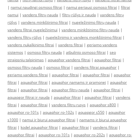
|
namui naudingi osmoso filtrai
|
namui geriausi osmoso filtrai
|
filtrai
namui
|
vandens filtrų nauda
|
filtrų rūšys ir nauda
|
vandens filtrų
rūšys
|
vandens minkštinimo filtrai
|
nugeležinimo filtrų nauda
|
vandens filtrai nugeležinimui
|
vandens minkštinimo filtrų nauda
|
vandens filtrų rūšys
|
nugeležinimo ir vandens monkštinimo filtrai
|
vandens nukalkinimo filtrai
|
vandens filtrai
|
geriamo vandens
sistemos
|
osmoso filtrų nauda
|
atbulinio osmoso filtrai
|
seo
straipsniu talpinimas
|
aquaphor vandens filtrai
|
aquaphor filtrai
|
osmoso filtrų nauda
|
osmoso filtrai
|
vandens filtrai aquaphor
|
geriamo vandens filtrai
|
aquaphor filtrai
|
aquaphor filtrai
|
aquaphor
filtrai
|
aquaphor filtrai
|
aquaphor namams ir pramonei
|
aquaphor
filtrai
|
aquaphor filtrai
|
aquaphor filtrų nauda
|
aquaphor filtrai
|
aquapgor filtrai ir nauda
|
aquaphor filtrai
|
aquaphor filtrai
|
vandens
filtrai
|
aquaphor filtrai
|
vandens filtru rusys
|
aquaphor s800
|
aquaphor ro-101s
|
aquaphor ro-102s
|
aquapgor s550
|
aquaphor
s1000
|
namui ir biurui aquaphor filtrai
|
namams ir biurui aquaphor
filtrai
|
kodel aquaphor filtrai
|
aquaphor filtrai
|
vandens filtrai
|
aquaphor filtrai
|
aquaphor ro-101s
|
aquaphor ro-202s
|
aquaphor ro-