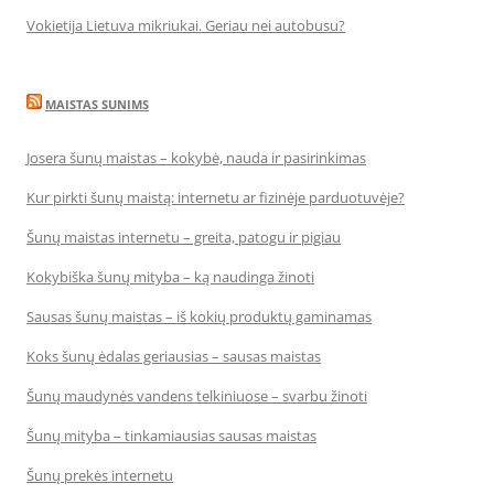
Vokietija Lietuva mikriukai. Geriau nei autobusu?
MAISTAS SUNIMS
Josera šunų maistas – kokybė, nauda ir pasirinkimas
Kur pirkti šunų maistą: internetu ar fizinėje parduotuvėje?
Šunų maistas internetu – greita, patogu ir pigiau
Kokybiška šunų mityba – ką naudinga žinoti
Sausas šunų maistas – iš kokių produktų gaminamas
Koks šunų ėdalas geriausias – sausas maistas
Šunų maudynės vandens telkiniuose – svarbu žinoti
Šunų mityba – tinkamiausias sausas maistas
Šunų prekės internetu