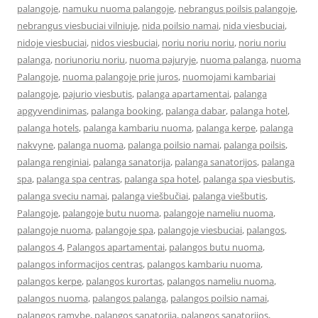
palangoje
,
namuku nuoma palangoje
,
nebrangus poilsis palangoje
,
nebrangus viesbuciai vilniuje
,
nida poilsio namai
,
nida viesbuciai
,
nidoje viesbuciai
,
nidos viesbuciai
,
noriu noriu noriu
,
noriu noriu
palanga
,
noriunoriu noriu
,
nuoma pajuryje
,
nuoma palanga
,
nuoma
Palangoje
,
nuoma palangoje prie juros
,
nuomojami kambariai
palangoje
,
pajurio viesbutis
,
palanga apartamentai
,
palanga
apgyvendinimas
,
palanga booking
,
palanga dabar
,
palanga hotel
,
palanga hotels
,
palanga kambariu nuoma
,
palanga kerpe
,
palanga
nakvyne
,
palanga nuoma
,
palanga poilsio namai
,
palanga poilsis
,
palanga renginiai
,
palanga sanatorija
,
palanga sanatorijos
,
palanga
spa
,
palanga spa centras
,
palanga spa hotel
,
palanga spa viesbutis
,
palanga sveciu namai
,
palanga viešbučiai
,
palanga viešbutis
,
Palangoje
,
palangoje butu nuoma
,
palangoje nameliu nuoma
,
palangoje nuoma
,
palangoje spa
,
palangoje viesbuciai
,
palangos
,
palangos 4
,
Palangos apartamentai
,
palangos butu nuoma
,
palangos informacijos centras
,
palangos kambariu nuoma
,
palangos kerpe
,
palangos kurortas
,
palangos nameliu nuoma
,
palangos nuoma
,
palangos palanga
,
palangos poilsio namai
,
palangos ramybe
,
palangos sanatorija
,
palangos sanatorijos
,