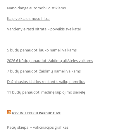
Nano danga automobilio stiklams
Kaip veikia osmoso filtrai
Vandenyje rasti nitratai - poveikis sveikatai
5 būdų panaudoti lauko namelį vaikams
2026 6 būdų panaudoti žaidimų aikšteles vaikams
7 būdų panaudoti žaidimų namelį vaikams
Dažniausios klaidos renkantis vaikų namelius
11 būdų panaudoti medinę laipiojimo sienelę
GYVUNU PREKIU PARDUOTUVE
Kačių skiepai – vakcinacijos grafikas