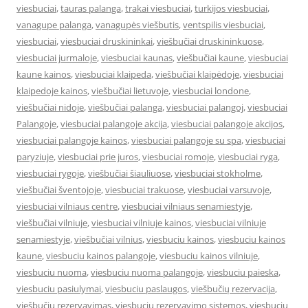
viesbuciai
,
tauras palanga
,
trakai viesbuciai
,
turkijos viesbuciai
,
vanagupe palanga
,
vanagupės viešbutis
,
ventspilis viesbuciai
,
viesbuciai
,
viesbuciai druskininkai
,
viešbučiai druskininkuose
,
viesbuciai jurmaloje
,
viesbuciai kaunas
,
viešbučiai kaune
,
viesbuciai
kaune kainos
,
viesbuciai klaipeda
,
viešbučiai klaipėdoje
,
viesbuciai
klaipedoje kainos
,
viešbučiai lietuvoje
,
viesbuciai londone
,
viešbučiai nidoje
,
viešbučiai palanga
,
viesbuciai palangoj
,
viesbuciai
Palangoje
,
viesbuciai palangoje akcija
,
viesbuciai palangoje akcijos
,
viesbuciai palangoje kainos
,
viesbuciai palangoje su spa
,
viesbuciai
paryziuje
,
viesbuciai prie juros
,
viesbuciai romoje
,
viesbuciai ryga
,
viesbuciai rygoje
,
viešbučiai šiauliuose
,
viesbuciai stokholme
,
viešbučiai šventojoje
,
viesbuciai trakuose
,
viesbuciai varsuvoje
,
viesbuciai vilniaus centre
,
viesbuciai vilniaus senamiestyje
,
viešbučiai vilniuje
,
viesbuciai vilniuje kainos
,
viesbuciai vilniuje
senamiestyje
,
viešbučiai vilnius
,
viesbuciu kainos
,
viesbuciu kainos
kaune
,
viesbuciu kainos palangoje
,
viesbuciu kainos vilniuje
,
viesbuciu nuoma
,
viesbuciu nuoma palangoje
,
viesbuciu paieska
,
viesbuciu pasiulymai
,
viesbuciu paslaugos
,
viešbučių rezervacija
,
viešbučių rezervavimas
,
viesbuciu rezervavimo sistemos
,
viesbuciu