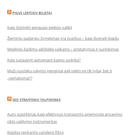
PIGUS LEKTUVU BILIETAI
Kaip išsirinkti geriausią pelėsio valiklį
Žieminių padangų žymėjimas yra svarbus – kaip išvengti klaidų
Medinės žaidimų aikštelės vaikams – pristatymas ir surinkimas
Kaip sutaupyti aptveriant kaimo sodybą?
Maži nuotekų valymo įrenginiai gali veikti ne tik tyliai, bet ir
„nematomai‘‘?
SEO STRAIPSNIU TALPINIMAS
Auto supirkimas kaip efektyvus transporto priemonės gyvavimo
ciklo valdymo instrumentas
Klaidos renkantis vandens filtrą