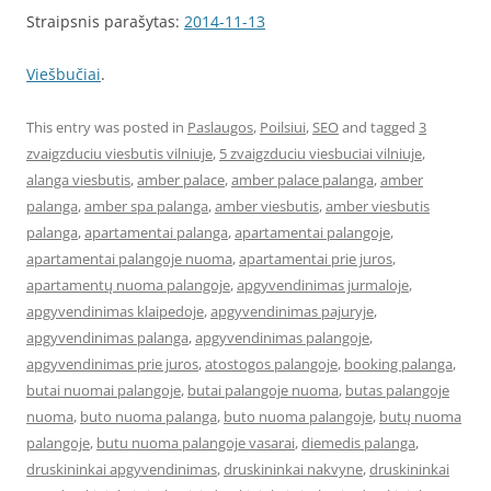
Straipsnis parašytas:
2014-11-13
Viešbučiai
.
This entry was posted in
Paslaugos
,
Poilsiui
,
SEO
and tagged
3
zvaigzduciu viesbutis vilniuje
,
5 zvaigzduciu viesbuciai vilniuje
,
alanga viesbutis
,
amber palace
,
amber palace palanga
,
amber
palanga
,
amber spa palanga
,
amber viesbutis
,
amber viesbutis
palanga
,
apartamentai palanga
,
apartamentai palangoje
,
apartamentai palangoje nuoma
,
apartamentai prie juros
,
apartamentų nuoma palangoje
,
apgyvendinimas jurmaloje
,
apgyvendinimas klaipedoje
,
apgyvendinimas pajuryje
,
apgyvendinimas palanga
,
apgyvendinimas palangoje
,
apgyvendinimas prie juros
,
atostogos palangoje
,
booking palanga
,
butai nuomai palangoje
,
butai palangoje nuoma
,
butas palangoje
nuoma
,
buto nuoma palanga
,
buto nuoma palangoje
,
butų nuoma
palangoje
,
butu nuoma palangoje vasarai
,
diemedis palanga
,
druskininkai apgyvendinimas
,
druskininkai nakvyne
,
druskininkai