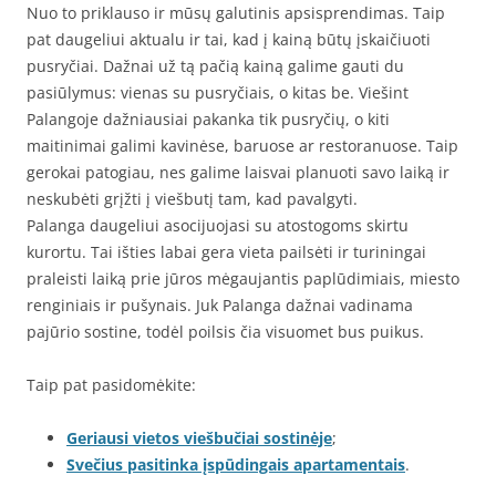
Nuo to priklauso ir mūsų galutinis apsisprendimas. Taip
pat daugeliui aktualu ir tai, kad į kainą būtų įskaičiuoti
pusryčiai. Dažnai už tą pačią kainą galime gauti du
pasiūlymus: vienas su pusryčiais, o kitas be. Viešint
Palangoje dažniausiai pakanka tik pusryčių, o kiti
maitinimai galimi kavinėse, baruose ar restoranuose. Taip
gerokai patogiau, nes galime laisvai planuoti savo laiką ir
neskubėti grįžti į viešbutį tam, kad pavalgyti.
Palanga daugeliui asocijuojasi su atostogoms skirtu
kurortu. Tai išties labai gera vieta pailsėti ir turiningai
praleisti laiką prie jūros mėgaujantis paplūdimiais, miesto
renginiais ir pušynais. Juk Palanga dažnai vadinama
pajūrio sostine, todėl poilsis čia visuomet bus puikus.
Taip pat pasidomėkite:
Geriausi vietos viešbučiai sostinėje
;
Svečius pasitinka įspūdingais apartamentais
.