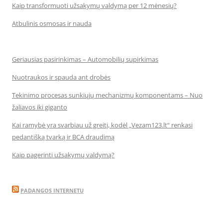
Kaip transformuoti užsakymų valdymą per 12 mėnesių?
Atbulinis osmosas ir nauda
Geriausias pasirinkimas – Automobilių supirkimas
Nuotraukos ir spauda ant drobės
Tekinimo procesas sunkiųjų mechanizmų komponentams – Nuo
žaliavos iki giganto
Kai ramybė yra svarbiau už greitį, kodėl „Vezam123.lt“ renkasi
pedantišką tvarką ir BCA draudimą
Kaip pagerinti užsakymų valdymą?
PADANGOS INTERNETU