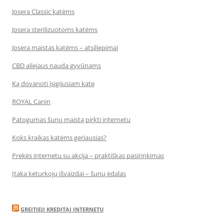
Josera Classic katėms
Josera sterilizuotoms katėms
Josera maistas katėms – atsiliepimai
CBD aliejaus nauda gyvūnams
Ką dovanoti įsigijusiam katę
ROYAL Canin
Patogumas šunų maistą pirkti internetu
Koks kraikas katėms geriausias?
Prekės internetu su akcija – praktiškas pasirinkimas
Įtaka keturkojų išvaizdai – šunų ėdalas
GREITIEJI KREDITAI INTERNETU