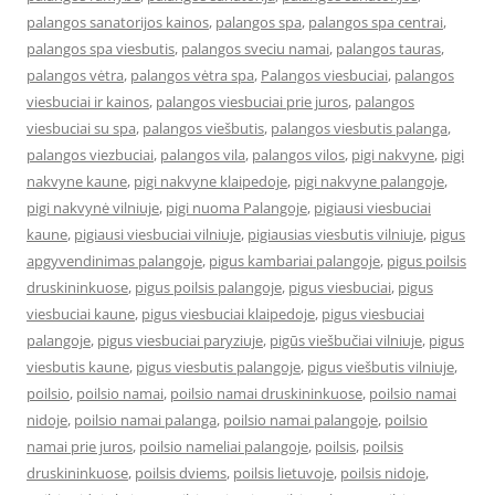
palangos sanatorijos kainos
,
palangos spa
,
palangos spa centrai
,
palangos spa viesbutis
,
palangos sveciu namai
,
palangos tauras
,
palangos vėtra
,
palangos vėtra spa
,
Palangos viesbuciai
,
palangos
viesbuciai ir kainos
,
palangos viesbuciai prie juros
,
palangos
viesbuciai su spa
,
palangos viešbutis
,
palangos viesbutis palanga
,
palangos viezbuciai
,
palangos vila
,
palangos vilos
,
pigi nakvyne
,
pigi
nakvyne kaune
,
pigi nakvyne klaipedoje
,
pigi nakvyne palangoje
,
pigi nakvynė vilniuje
,
pigi nuoma Palangoje
,
pigiausi viesbuciai
kaune
,
pigiausi viesbuciai vilniuje
,
pigiausias viesbutis vilniuje
,
pigus
apgyvendinimas palangoje
,
pigus kambariai palangoje
,
pigus poilsis
druskininkuose
,
pigus poilsis palangoje
,
pigus viesbuciai
,
pigus
viesbuciai kaune
,
pigus viesbuciai klaipedoje
,
pigus viesbuciai
palangoje
,
pigus viesbuciai paryziuje
,
pigūs viešbučiai vilniuje
,
pigus
viesbutis kaune
,
pigus viesbutis palangoje
,
pigus viešbutis vilniuje
,
poilsio
,
poilsio namai
,
poilsio namai druskininkuose
,
poilsio namai
nidoje
,
poilsio namai palanga
,
poilsio namai palangoje
,
poilsio
namai prie juros
,
poilsio nameliai palangoje
,
poilsis
,
poilsis
druskininkuose
,
poilsis dviems
,
poilsis lietuvoje
,
poilsis nidoje
,