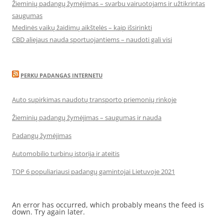
Žieminių padangų žymėjimas – svarbu vairuotojams ir užtikrintas
saugumas
Medinės vaikų žaidimų aikštelės – kaip išsirinkti
CBD aliejaus nauda sportuojantiems – naudoti gali visi
PERKU PADANGAS INTERNETU
Auto supirkimas naudotų transporto priemonių rinkoje
Žieminių padangų žymėjimas – saugumas ir nauda
Padangų žymėjimas
Automobilio turbinų istorija ir ateitis
TOP 6 populiariausi padangų gamintojai Lietuvoje 2021
An error has occurred, which probably means the feed is
down. Try again later.