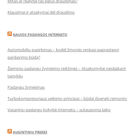
Mitas ar realybė tas pigus draudimas?
Klausimai ir atsakymai dėl draudimo
NAUJOS PADANGOS INTERNETU
Automobilių supirkimas – kodėl žmonės renkasi paprastesnį
pardavimo būdą?
Žieminių padangų žymėjimo reikšmės – Atsakomybė nesilaikant
taisyklių
Padangų žymėjimas
Turbokompresoriaus veikimo principai – būdai išvengti remonto
Vasarinių padangų kokybė internetu – sutaupoma laiko
AUGINTINIU PREKES