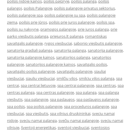
poilsis nidoje kainos
,
poilsis pajūryje
,
poilsis palanga
,
poilsis
palangoj
,
poilsis Palangoje
,
poilsis palangoje privatus sektorius
,
poilsis palangoje spa
,
poilsis palangoje su spa
,
poilsis palangoje
ziema
,
poilsis prie jūros
,
poilsis prie juros palangoje
,
poilsis spa
,
poilsis su nakvyne
,
pramogos palangoje
,
prie juros palanga
,
prie
parko viesbutis palanga
,
priejuros.lt palanga
,
romantiskas
savaitgalis palangoje
,
rygos viesbuciai
,
sabonio viesbutis palangoje
,
sanatorija gradiali palanga
,
sanatorija palanga
,
sanatorija palangoje
,
sanatorija palangoje kainos
,
sanatorijos palanga
,
sanatorijos
palangoje
,
sanatorijos palangoje kainos
,
savaitgalio poilsis
,
savaitgalio poilsis palangoje
,
savaitgalis palangoje
,
siauliai
viesbuciai
,
siauliu viesbuciai
,
smilčių vilos
,
smilciu vilos palanga
,
spa
centrai
,
spa centrai lietuvoje
,
spa centrai palangoje
,
spa centras
,
spa
centras palanga
,
spa centras palangoje
,
spa palanga
,
spa palanga
viesbutis
,
spa palangoje
,
spa paslaugos
,
spa paslaugos palangoje
,
spa poilsis
,
spa poilsis palangoje
,
spa proceduros palangoje
,
spa
viesbuciai
,
spa viesbutis
,
spa vilnius druskininkai
,
sveciu namai
nidoje
,
sveciu namai palanga
,
svečių namai palangoje
,
sveciu namai
vilniuje
,
šventoji energetikas
,
sventoji viesbuciai
,
sventosios