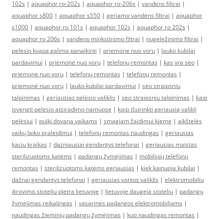
102s
|
aquaphor ro-202s
|
aquaphor ro-206s
|
vandens filtrai
|
aquaphor s800
|
aquaphor s550
|
geriamo vandens filtrai
|
aquaphor
s1000
|
aquaphor ro 101s
|
aquaphor 102s
|
aquaphor ro 202s
|
aquaphor ro 206s
|
vandens minkstinimo filtrai
|
nugeležinimo filtrai
|
pelesio kvapa galima panaikinti
|
priemone nuo voru
|
lauko kubilai
pardavimui
|
priemonė nuo vorų
|
telefonų remontas
|
kas yra seo
|
priemone nuo voru
|
telefonų remontas
|
telefonų remontas
|
priemonė nuo vorų
|
lauko kubilai pardavimui
|
seo straipsniu
talpinimas
|
geriausias pelėsio valiklis
|
seo straipsniu talpinimas
|
kaip
isvengti pelesio atsiradimo namuose
|
kaip išsirinkti geriausią valiklį
pelėsiui
|
puiki dovana vaikams
|
smagiam žaidimui kieme
|
aikštelės
vaikų laiko praleidimui
|
telefonų remontas naudingas
|
geriausias
kaciu kraikas
|
dazniausiai gendantys telefonai
|
geriausias maistas
sterilizuotoms katėms
|
padangų žymėjimas
|
mobiliųjų telefonų
remontas
|
sterilizuotoms katėms geriausias
|
kiek kainuoja kubilai
|
dažnai gendantys telefonai
|
geriausias vonios valiklis
|
elektromobiliu
ikrovimo stoteliu pletra lietuvoje
|
lietuvoje daugeja stoteliu
|
padangų
žymėjimas reikalingas
|
vasarinės padangos elektromobiliams
|
naudingas žieminių padangų žymėjimas
|
kuo naudingas remontas
|