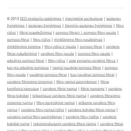
© 2013
SEO straipsniu talpinimas
|
internetine parduotuve
|
padangų
žymėjimas
|
padangų žymėjimas
|
žieminių padangų žymėjimas
|
filtrų
rūšys
|
filtrai nugeležinimui
|
osmoso filtrai> |
osmoso filtrų nauda
|
osmoso filtrai
|
filtrų rūšys
|
minkštinimo filtrų naudojimas
|
minkštinimo sistema
|
filtrų rūšys ir nauda
|
osmoso filtrai
|
vandens
filtrai nukalkinimui
|
vandens filtrų nauda
|
osmoso filtrų nauda
|
atbulinio osmoso filtrai
|
filtrų rūšys
|
apie geriamo vandens filtrus
|
kas yra atbulinis osmosas
|
namui naudingi osmoso filtrai
|
osmoso
filtrų nauda
|
naudingi osmoso filtrai
|
kuo naudingi osmoso filtrai
|
vandens filtravimo sistemos
|
filtrų namui pasirinkimas
|
filtrai
komfortui namuose
|
vandens filtrai namui
|
filtrai namams
|
vandens
filtrai kokybei
|
tinkamiausi vandens filtrai namui
|
vandens filtravimo
sistemos namui
|
filtrų sprendimai namui
|
ieškome vandens filtrų
namui
|
vandens filtrų namui rūšys
|
vandens kokybei filtrai namui
|
vandens namui filtrų pasirinkimas
|
vandens filtrų rtūšys
|
vandens
kokybei name
|
rekomenduojami vandens filtrai namui
|
vandens filtrai
namui
|
filtrų namui rūšys
|
vandens filtrų rūšys
|
vandens filtrai namui