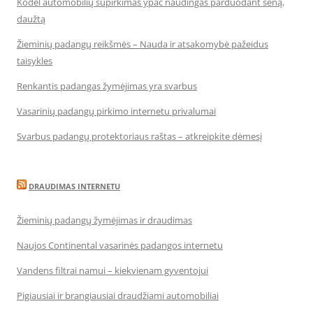
Kodėl automobilių supirkimas ypač naudingas parduodant seną,
daužtą
Žieminių padangų reikšmės – Nauda ir atsakomybė pažeidus
taisykles
Renkantis padangas žymėjimas yra svarbus
Vasarinių padangų pirkimo internetu privalumai
Svarbus padangų protektoriaus raštas – atkreipkite dėmesį
DRAUDIMAS INTERNETU
Žieminių padangų žymėjimas ir draudimas
Naujos Continental vasarinės padangos internetu
Vandens filtrai namui – kiekvienam gyventojui
Pigiausiai ir brangiausiai draudžiami automobiliai