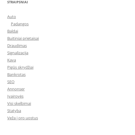
STRAIPSNIAI
Auto
Padangos
Baldai
Buitiniai prietaisai
Draudimas
Signalizacija
Kava
Pigūs skrydžiai
Bankrotas
SEO
Annonser
Įvairovės
Visi skelbimai
Statyba
Veža į oro uostus