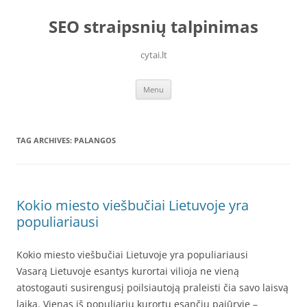
Skip
to
SEO straipsnių talpinimas
content
cytai.lt
Menu
TAG ARCHIVES:
PALANGOS
Kokio miesto viešbučiai Lietuvoje yra
populiariausi
Kokio miesto viešbučiai Lietuvoje yra populiariausi
Vasarą Lietuvoje esantys kurortai vilioja ne vieną
atostogauti susirengusį poilsiautoją praleisti čia savo laisvą
laiką. Vienas iš populiarių kurortų esančių pajūryje –