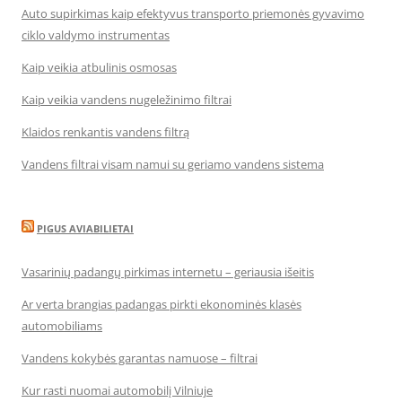
Auto supirkimas kaip efektyvus transporto priemonės gyvavimo
ciklo valdymo instrumentas
Kaip veikia atbulinis osmosas
Kaip veikia vandens nugeležinimo filtrai
Klaidos renkantis vandens filtrą
Vandens filtrai visam namui su geriamo vandens sistema
PIGUS AVIABILIETAI
Vasarinių padangų pirkimas internetu – geriausia išeitis
Ar verta brangias padangas pirkti ekonominės klasės
automobiliams
Vandens kokybės garantas namuose – filtrai
Kur rasti nuomai automobilį Vilniuje