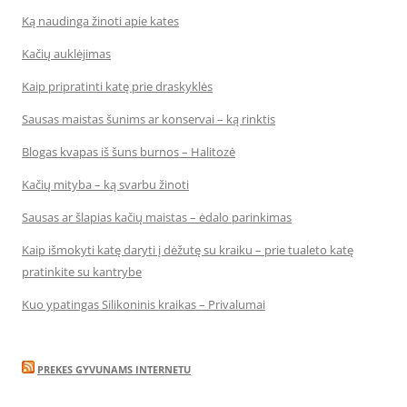
Ką naudinga žinoti apie kates
Kačių auklėjimas
Kaip pripratinti katę prie draskyklės
Sausas maistas šunims ar konservai – ką rinktis
Blogas kvapas iš šuns burnos – Halitozė
Kačių mityba – ką svarbu žinoti
Sausas ar šlapias kačių maistas – ėdalo parinkimas
Kaip išmokyti katę daryti į dėžutę su kraiku – prie tualeto katę
pratinkite su kantrybe
Kuo ypatingas Silikoninis kraikas – Privalumai
PREKES GYVUNAMS INTERNETU