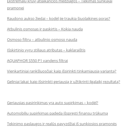
Ekstremalų krūvį atlaikančios medžiagos – Tiekimas sunkiajai
pramonei
Raudono aukso žiedai – kodėl jie traukia šiuolaikines poras?
Atbulinis osmosas ir paskirtis – Kokia nauda
Osmoso filtrų – atbulinio osmoso nauda
Išskirtinio vyrų stiliaus atributas – kaklaraištis
AQUAPHOR S550 P1 vandens filtrai
Vienkartiniai rankšluosčiai: kaip išsirinkti tinkamiausią variantą?
Geliniai lakai: kaip išsirinkti geriausią ir užtikrinti ilgalaikį rezultatą?
Geriausias pasirinkimas yra auto supirkimas – kodėl?
Automobilių supirkimas padeda išspręsti finansų trūkumą
Tekinimo paslaugos ir realūs pavyzdžiai iš sunkiosios pramonės