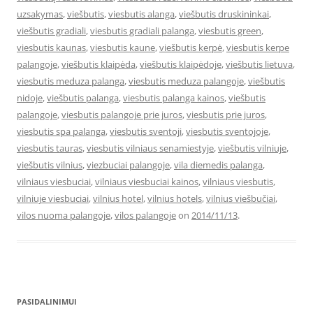
uzsakymas
,
viešbutis
,
viesbutis alanga
,
viešbutis druskininkai
,
viešbutis gradiali
,
viesbutis gradiali palanga
,
viesbutis green
,
viesbutis kaunas
,
viesbutis kaune
,
viešbutis kerpė
,
viesbutis kerpe
palangoje
,
viešbutis klaipėda
,
viešbutis klaipėdoje
,
viešbutis lietuva
,
viesbutis meduza palanga
,
viesbutis meduza palangoje
,
viešbutis
nidoje
,
viešbutis palanga
,
viesbutis palanga kainos
,
viešbutis
palangoje
,
viesbutis palangoje prie juros
,
viesbutis prie juros
,
viesbutis spa palanga
,
viesbutis sventoji
,
viesbutis sventojoje
,
viesbutis tauras
,
viesbutis vilniaus senamiestyje
,
viešbutis vilniuje
,
viešbutis vilnius
,
viezbuciai palangoje
,
vila diemedis palanga
,
vilniaus viesbuciai
,
vilniaus viesbuciai kainos
,
vilniaus viesbutis
,
vilniuje viesbuciai
,
vilnius hotel
,
vilnius hotels
,
vilnius viešbučiai
,
vilos nuoma palangoje
,
vilos palangoje
on
2014/11/13
.
PASIDALINIMUI