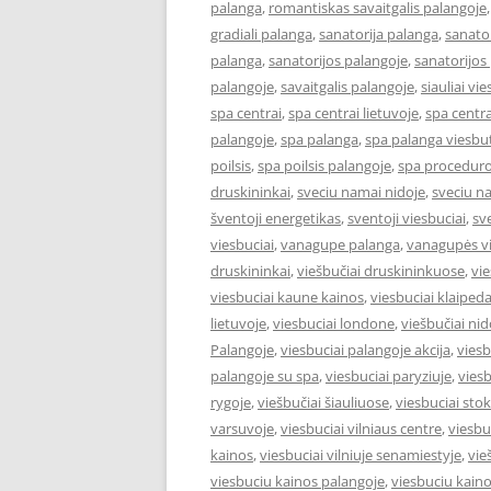
palanga
,
romantiskas savaitgalis palangoje
gradiali palanga
,
sanatorija palanga
,
sanator
palanga
,
sanatorijos palangoje
,
sanatorijos
palangoje
,
savaitgalis palangoje
,
siauliai vie
spa centrai
,
spa centrai lietuvoje
,
spa centra
palangoje
,
spa palanga
,
spa palanga viesbut
poilsis
,
spa poilsis palangoje
,
spa proceduro
druskininkai
,
sveciu namai nidoje
,
sveciu n
šventoji energetikas
,
sventoji viesbuciai
,
sv
viesbuciai
,
vanagupe palanga
,
vanagupės vi
druskininkai
,
viešbučiai druskininkuose
,
vie
viesbuciai kaune kainos
,
viesbuciai klaiped
lietuvoje
,
viesbuciai londone
,
viešbučiai nid
Palangoje
,
viesbuciai palangoje akcija
,
viesb
palangoje su spa
,
viesbuciai paryziuje
,
viesb
rygoje
,
viešbučiai šiauliuose
,
viesbuciai st
varsuvoje
,
viesbuciai vilniaus centre
,
viesbu
kainos
,
viesbuciai vilniuje senamiestyje
,
vie
viesbuciu kainos palangoje
,
viesbuciu kaino