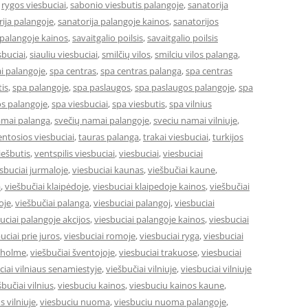
,
rygos viesbuciai
,
sabonio viesbutis palangoje
,
sanatorija
ija palangoje
,
sanatorija palangoje kainos
,
sanatorijos
 palangoje kainos
,
savaitgalio poilsis
,
savaitgalio poilsis
sbuciai
,
siauliu viesbuciai
,
smilčių vilos
,
smilciu vilos palanga
,
i palangoje
,
spa centras
,
spa centras palanga
,
spa centras
is
,
spa palangoje
,
spa paslaugos
,
spa paslaugos palangoje
,
spa
s palangoje
,
spa viesbuciai
,
spa viesbutis
,
spa vilnius
amai palanga
,
svečių namai palangoje
,
sveciu namai vilniuje
,
entosios viesbuciai
,
tauras palanga
,
trakai viesbuciai
,
turkijos
ešbutis
,
ventspilis viesbuciai
,
viesbuciai
,
viesbuciai
sbuciai jurmaloje
,
viesbuciai kaunas
,
viešbučiai kaune
,
a
,
viešbučiai klaipėdoje
,
viesbuciai klaipedoje kainos
,
viešbučiai
oje
,
viešbučiai palanga
,
viesbuciai palangoj
,
viesbuciai
uciai palangoje akcijos
,
viesbuciai palangoje kainos
,
viesbuciai
uciai prie juros
,
viesbuciai romoje
,
viesbuciai ryga
,
viesbuciai
okholme
,
viešbučiai šventojoje
,
viesbuciai trakuose
,
viesbuciai
ciai vilniaus senamiestyje
,
viešbučiai vilniuje
,
viesbuciai vilniuje
šbučiai vilnius
,
viesbuciu kainos
,
viesbuciu kainos kaune
,
s vilniuje
,
viesbuciu nuoma
,
viesbuciu nuoma palangoje
,