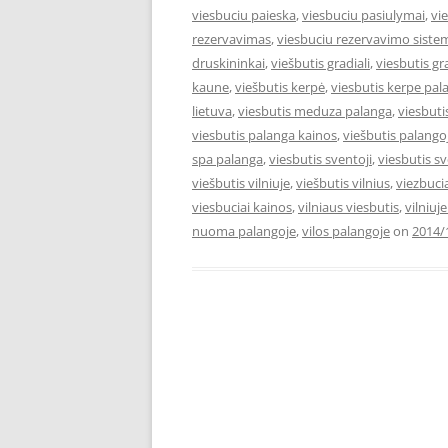
viesbuciu paieska
,
viesbuciu pasiulymai
,
vi
rezervavimas
,
viesbuciu rezervavimo siste
druskininkai
,
viešbutis gradiali
,
viesbutis gr
kaune
,
viešbutis kerpė
,
viesbutis kerpe pal
lietuva
,
viesbutis meduza palanga
,
viesbut
viesbutis palanga kainos
,
viešbutis palango
spa palanga
,
viesbutis sventoji
,
viesbutis s
viešbutis vilniuje
,
viešbutis vilnius
,
viezbuci
viesbuciai kainos
,
vilniaus viesbutis
,
vilniuj
nuoma palangoje
,
vilos palangoje
on
2014/