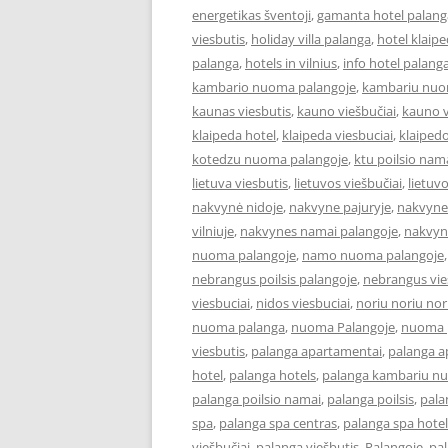
energetikas šventoji
,
gamanta hotel palang
viesbutis
,
holiday villa palanga
,
hotel klaip
palanga
,
hotels in vilnius
,
info hotel palang
kambario nuoma palangoje
,
kambariu nuo
kaunas viesbutis
,
kauno viešbučiai
,
kauno v
klaipeda hotel
,
klaipeda viesbuciai
,
klaipedo
kotedzu nuoma palangoje
,
ktu poilsio nam
lietuva viesbutis
,
lietuvos viešbučiai
,
lietuv
nakvynė nidoje
,
nakvyne pajuryje
,
nakvyne
vilniuje
,
nakvynes namai palangoje
,
nakvyn
nuoma palangoje
,
namo nuoma palangoje
nebrangus poilsis palangoje
,
nebrangus vies
viesbuciai
,
nidos viesbuciai
,
noriu noriu nor
nuoma palanga
,
nuoma Palangoje
,
nuoma p
viesbutis
,
palanga apartamentai
,
palanga 
hotel
,
palanga hotels
,
palanga kambariu n
palanga poilsio namai
,
palanga poilsis
,
pala
spa
,
palanga spa centras
,
palanga spa hotel
viešbučiai
,
palanga viešbutis
,
Palangoje
,
pa