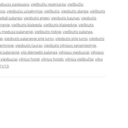
esbuciu paslaugos
,
viešbučių rezervacija
,
viešbučių
mos
,
viesbuciu uzsakymas
,
viešbutis
,
viesbutis alanga
,
viešbutis
adiali palanga
,
viesbutis green
,
viesbutis kaunas
,
viesbutis
angoje
,
viešbutis klaipėda
,
viešbutis klaipėdoje
,
viešbutis
is meduza palangoje
,
viešbutis nidoje
,
viešbutis palanga
,
je
,
viesbutis palangoje prie juros
,
viesbutis prie juros
,
viesbutis
ventojoje
,
viesbutis tauras
,
viesbutis vilniaus senamiestyje
,
ai palangoje
,
vila diemedis palanga
,
vilniaus viesbuciai
,
vilniaus
e viesbuciai
,
vilnius hotel
,
vilnius hotels
,
vilnius viešbučiai
,
vilos
11/13
.