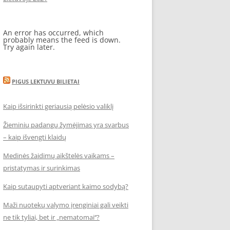
An error has occurred, which
probably means the feed is down.
Try again later.
PIGUS LEKTUVU BILIETAI
Kaip išsirinkti geriausią pelėsio valiklį
Žieminių padangų žymėjimas yra svarbus
– kaip išvengti klaidų
Medinės žaidimų aikštelės vaikams –
pristatymas ir surinkimas
Kaip sutaupyti aptveriant kaimo sodybą?
Maži nuotekų valymo įrenginiai gali veikti
ne tik tyliai, bet ir „nematomai‘‘?