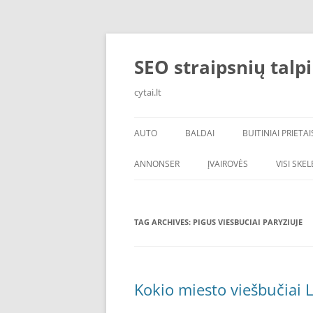
Skip
to
content
SEO straipsnių talp
cytai.lt
AUTO
BALDAI
BUITINIAI PRIETAI
PADANGOS
ANNONSER
ĮVAIROVĖS
VISI SKE
TAG ARCHIVES:
PIGUS VIESBUCIAI PARYZIUJE
Kokio miesto viešbučiai L