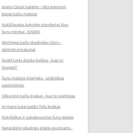
Josera Classic katėms - Ulta premium
klasės kačių maistas
Aukščiausios kokybės standartas Jūsų
šuns mitybai - JOSERA
Skirtingos kačių draskyklių rūšys –
skirtingi privalumai
Kodėl katės drasko baldus - kaip to
išvengti?
Šunų maistas internetu - praktiškas
pasirinkimas
Silikoninis kačių kraikas - kuo jis ypatingas
Ar mano katei patiks Tofu kraikas
Kokybiškas ir subalansuotas šunų ėdalas
Nerandate reikalingų prekių gyvūnams -