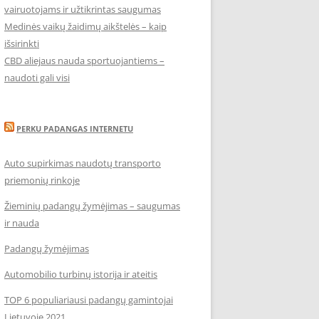
vairuotojams ir užtikrintas saugumas
Medinės vaikų žaidimų aikštelės – kaip
išsirinkti
CBD aliejaus nauda sportuojantiems –
naudoti gali visi
PERKU PADANGAS INTERNETU
Auto supirkimas naudotų transporto
priemonių rinkoje
Žieminių padangų žymėjimas – saugumas
ir nauda
Padangų žymėjimas
Automobilio turbinų istorija ir ateitis
TOP 6 populiariausi padangų gamintojai
Lietuvoje 2021