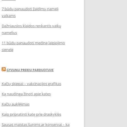
7 būdų panaudoti žaidimų namelį
vaikams
Dažniausios klaidos renkantis vaikų
namelius
11 būdų panaudoti medinę laipiojimo
sienelę
GYVUNU PREKIU PARDUOTUVE
Kačių skiepai – vakcinacijos grafikas
Ką naudinga žinoti apie kates
Kačių auklėjimas
Kaip pripratinti katę prie draskyklės
Sausas maistas šunims ar konservai – ką