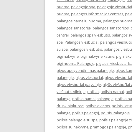
nuoma
,
palangoje spa
,
palangoje viesbuciai
nuoma
,
palangos informacijos centras
,
pal
palangos nameliu nuoma
,
palangos nuom
palangos sanatorija
,
palangos sanatorijos
,
centrai
,
palangos spa viesbutis
,
palangos s
spa
,
Palangos viesbuciai
,
palangos viesbucia
su spa
,
palangos viešbutis
,
palangos viesbu
pigi nakvyne
,
pigi nakvyne kaune
,
pigi nak
pigi nuoma Palangoje
,
pigiausi viesbuciai 
pigus apgyvendinimas palangoje
,
pigus kam
palangoje
,
pigus viesbuciai
,
pigus viesbucia
pigus viesbuciai paryziuje
,
pigūs viešbučiai v
viešbutis vilniuje
,
poilsio
,
poilsio namai
,
poi
palanga
,
poilsio namai palangoje
,
poilsio n
druskininkuose
,
poilsis dviems
,
poilsis liet
palanga
,
poilsis palangoj
,
poilsis Palangoje
,
poilsis palangoje su spa
,
poilsis palangoje 
poilsis su nakvyne
,
pramogos palangoje
,
pr