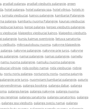
a
,
gradiali palanga
,
gradiali viesbutis palangoje
,
green
eda
,
hotel palanga
,
hotel palanga spa
,
hotel vilnius
,
hotels in
a
,
jurmala viesbuciai
,
kainos palangoje
,
kambariai Palangoje
,
ma palanga
,
kambariu nuoma Palangoje
,
kaunas viesbuciai
,
iesbuciai kainos
,
kerpė palanga
,
kerpes viesbutis palangoje
,
s viesbuciai
,
klaipedos viesbuciai kainos
,
klaipedos viesbutis
,
ai palangoje
,
kursiu kaimas sventojoje
,
lietuva sanatorija
,
os viešbutis
,
mikroautobusu nuoma
,
nakvyne klaipedoje
,
 palanga
,
nakvyne palangoje
,
nakvyne prie juros
,
nakvyne
es palangoje
,
namai palangoje
,
namas palangoje
,
namelių
,
namu nuoma palangoje
,
namuku nuoma palangoje
,
buciai vilniuje
,
nida poilsio namai
,
nida viesbuciai
,
nidoje
iu
,
noriu noriu palanga
,
noriunoriu noriu
,
nuoma pajuryje
,
alangoje prie juros
,
nuomojami kambariai palangoje
,
pajurio
apgyvendinimas
,
palanga booking
,
palanga dabar
,
palanga
uoma
,
palanga kerpe
,
palanga nakvyne
,
palanga nuoma
,
nga renginiai
,
palanga sanatorija
,
palanga sanatorijos
,
palanga
,
palanga spa viesbutis
,
palanga sveciu namai
,
palanga
langoje butu nuoma
,
palangoje nameliu nuoma
,
palangoje