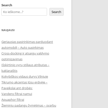
Search
Search
NAUJAUSI
Geriausias pasirinkimas parduodant
automobilį – Auto supirkimas
Cross-docking ir atsargų valdymo
optimizavimas
Išskirtinio vyrų stiliaus atributas –
kaklaraištis
Kokybiškos vidaus durys Vilniuje
Tikrumo akcentas Jūsų erdvėje –
Paveikslai ant drobės:
Vandens filtrai namui
Aquaphor filtrai
Žieminių padangų žymėjimas – svarbu