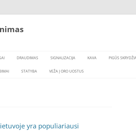
inimas
SAI
DRAUDIMAS
SIGNALIZACIJA
KAVA
PIGŪS SKRYDŽIA
LBIMAI
STATYBA
VEŽA Į ORO UOSTUS
ietuvoje yra populiariausi