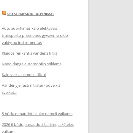
SEO STRAIPSNIU TALPINIMAS
Auto supirkimas kaip efektyvus
transporto priemonės gyvavimo ciklo
valdymo instrumentas
Klaidos renkantis vandens filtrą
Nano danga automobilio stiklams
Kaip veikia osmoso filtrai
Vandenyje rasti nitratai - poveikis
sveikatai
5 būdų panaudoti lauko namelį vaikams
2026 6 būdų panaudoti žaidimų aikšteles
vaikams