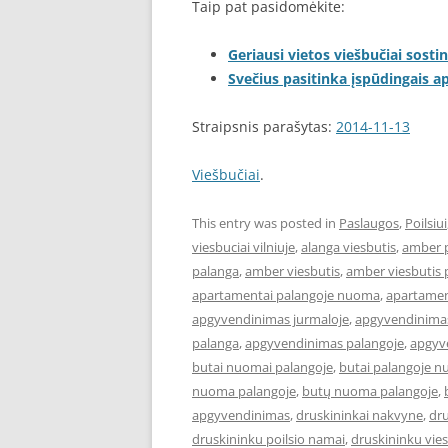
Taip pat pasidomėkite:
Geriausi vietos viešbučiai sostin
Svečius pasitinka įspūdingais 
Straipsnis parašytas:
2014-11-13
Viešbučiai
.
This entry was posted in
Paslaugos
,
Poilsiui
viesbuciai vilniuje
,
alanga viesbutis
,
amber 
palanga
,
amber viesbutis
,
amber viesbutis 
apartamentai palangoje nuoma
,
apartament
apgyvendinimas jurmaloje
,
apgyvendinimas
palanga
,
apgyvendinimas palangoje
,
apgyve
butai nuomai palangoje
,
butai palangoje 
nuoma palangoje
,
butų nuoma palangoje
,
apgyvendinimas
,
druskininkai nakvyne
,
dru
druskininku poilsio namai
,
druskininku vies