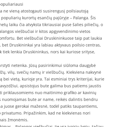
populiariausi
ja ne vieną atostogauti susirengusį poilsiautoją
iš populiarių kurortų esančių pajūryje – Palanga. Šis
tų laiku čia atvyksta tikriausiai puse šalies piliečių, o
alangos viešbučiai ir kitos apgyvendinimo vietos
komfortu. Bet viešbučiai Druskininkuose taip pat laukia
 bet Druskininkai yra labiau aktyvaus poilsio centras,
 tiek lenkia Druskininkus, nors kai kuriose srityse,
svarstyti netenka. Jūsų pasirinkimui siūloma daugybė
ų, vilų, svečių namų ir viešbučių. Kiekviena nakvynė
bei vietą, kurioje yra. Tai esminiai trys kriterijai, kurie
Pavyzdžiui, apsistojus bute galima bus patiems jaustis
ti priklausomiems nuo maitinimo grafiko ar kavinių
s nuomojamas bute ar name, reikės dalintis bendru
ina juose gerokai mažesnė, todėl patiks taupantiems,
ko privatumo. Pripažinkim, kad ne kiekvienas nori
amais žmonėmis.
imas – Palangos viešbučiai. Jie yra įvairių lygių, tačiau