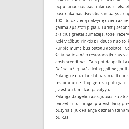
populiariausias pasirinkimas išlieka e
pasirenkamas dvivietis kambarys ar a
100 litų už vieną nakvynę dviem asmen
galima apsistoti pigiau. Turistų sezono
skaičius greitai sumažėja, todėl rezer
Kokį viešbutį rinktis priklauso nuo to,
kurioje mums bus patogu apsistoti. G
šalia patinkančio restorano įkurtas vi
apsisprendimas. Taip pat daugeliui aktu
Dažnai už tą pačią kainą galime gauti 
Palangoje dažniausiai pakanka tik pusr
restoranuose. Taip gerokai patogiau, ne
į viešbutį tam, kad pavalgyti.
Palanga daugeliui asocijuojasi su atost
pailsėti ir turiningai praleisti laiką p
pušynais. Juk Palanga dažnai vadinama
puikus.