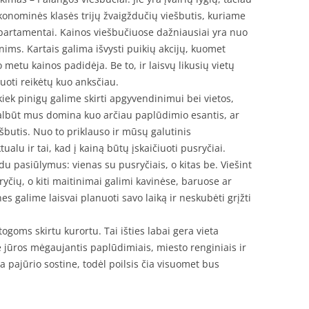
konominės klasės trijų žvaigždučių viešbutis, kuriame
partamentai. Kainos viešbučiuose dažniausiai yra nuo
ims. Kartais galima išvysti puikių akcijų, kuomet
 metu kainos padidėja. Be to, ir laisvų likusių vietų
vuoti reikėtų kuo anksčiau.
 kiek pinigų galime skirti apgyvendinimui bei vietos,
albūt mus domina kuo arčiau paplūdimio esantis, ar
ešbutis. Nuo to priklauso ir mūsų galutinis
alu ir tai, kad į kainą būtų įskaičiuoti pusryčiai.
du pasiūlymus: vienas su pusryčiais, o kitas be. Viešint
yčių, o kiti maitinimai galimi kavinėse, baruose ar
s galime laisvai planuoti savo laiką ir neskubėti grįžti
ogoms skirtu kurortu. Tai išties labai gera vieta
rie jūros mėgaujantis paplūdimiais, miesto renginiais ir
 pajūrio sostine, todėl poilsis čia visuomet bus