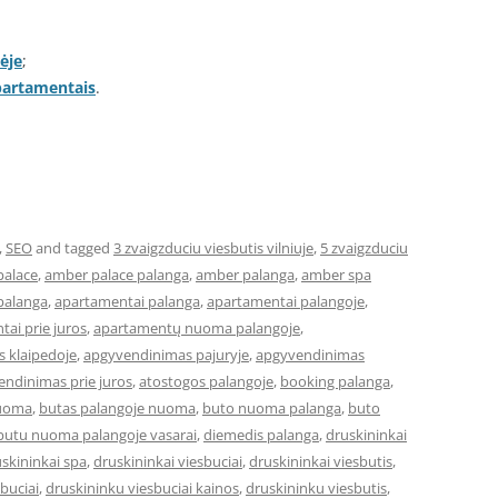
ėje
;
apartamentais
.
,
SEO
and tagged
3 zvaigzduciu viesbutis vilniuje
,
5 zvaigzduciu
palace
,
amber palace palanga
,
amber palanga
,
amber spa
palanga
,
apartamentai palanga
,
apartamentai palangoje
,
ai prie juros
,
apartamentų nuoma palangoje
,
 klaipedoje
,
apgyvendinimas pajuryje
,
apgyvendinimas
ndinimas prie juros
,
atostogos palangoje
,
booking palanga
,
nuoma
,
butas palangoje nuoma
,
buto nuoma palanga
,
buto
butu nuoma palangoje vasarai
,
diemedis palanga
,
druskininkai
skininkai spa
,
druskininkai viesbuciai
,
druskininkai viesbutis
,
buciai
,
druskininku viesbuciai kainos
,
druskininku viesbutis
,