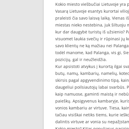
Kokio miesto viešbučiai Lietuvoje yra 
Vasarą Lietuvoje esantys kurortai vilio
praleisti čia savo laisvą laiką. Vienas 
miestas nieko nestebina, juk šiltuoju me
kur dar daugybė turistų iš užsienio? P
visuomet laukia svečių ir rūpinasi jų 
savo klientų ne ką mažiau nei Palanga,
todėl manome, kad Palanga, vis gi, šiek
pozicijų, gal ir neužleidžia.
Kur apsistoti atvykus į kurortą ilgai 
butų, namų, kambarių, namelių, kotedž
skirsis pagal apgyvendinimo tipą, kainą 
daugeliui poilsiautojų labai svarbūs. 
kaip namuose, gaminti maistą ir nebū
paieškų. Apsigyvenus kambaryje, kuri
vonios kambariu ar virtuve. Tiesa, ka
tačiau visiškai netiks tiems, kurie ieš
dalintis virtuve ar vonia su nepažįst
Kokio miesto? Kitas populiarus pasirink