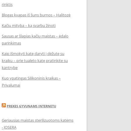
rinktis
Blogas kvapas iš šuns burnos – Halitozė
Kačių mityba – ką svarbu žinoti
Sausas ar šlapias kačių maistas – ėdalo
parinkimas
Kaip išmokyti katę daryti į dėžutę su
kraiku – prie tualeto katę pratinkite su
kantrybe
Kuo ypatingas Silikoninis kraikas –
Privalumai
PREKES GYVUNAMS INTERNETU
Geriausias maistas sterilizuotoms katėms
- JOSERA