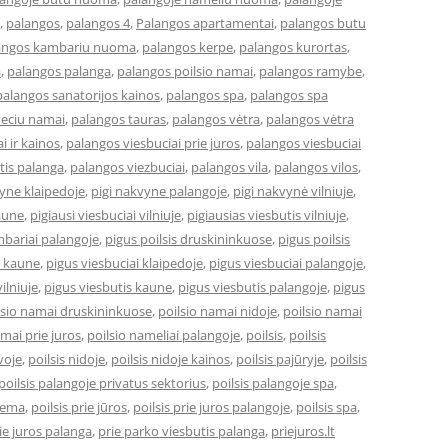
,
palangos
,
palangos 4
,
Palangos apartamentai
,
palangos butu
angos kambariu nuoma
,
palangos kerpe
,
palangos kurortas
,
a
,
palangos palanga
,
palangos poilsio namai
,
palangos ramybe
,
palangos sanatorijos kainos
,
palangos spa
,
palangos spa
veciu namai
,
palangos tauras
,
palangos vėtra
,
palangos vėtra
i ir kainos
,
palangos viesbuciai prie juros
,
palangos viesbuciai
tis palanga
,
palangos viezbuciai
,
palangos vila
,
palangos vilos
,
vyne klaipedoje
,
pigi nakvyne palangoje
,
pigi nakvynė vilniuje
,
kaune
,
pigiausi viesbuciai vilniuje
,
pigiausias viesbutis vilniuje
,
bariai palangoje
,
pigus poilsis druskininkuose
,
pigus poilsis
i kaune
,
pigus viesbuciai klaipedoje
,
pigus viesbuciai palangoje
,
ilniuje
,
pigus viesbutis kaune
,
pigus viesbutis palangoje
,
pigus
lsio namai druskininkuose
,
poilsio namai nidoje
,
poilsio namai
amai prie juros
,
poilsio nameliai palangoje
,
poilsis
,
poilsis
uvoje
,
poilsis nidoje
,
poilsis nidoje kainos
,
poilsis pajūryje
,
poilsis
poilsis palangoje privatus sektorius
,
poilsis palangoje spa
,
ziema
,
poilsis prie jūros
,
poilsis prie juros palangoje
,
poilsis spa
,
ie juros palanga
,
prie parko viesbutis palanga
,
priejuros.lt