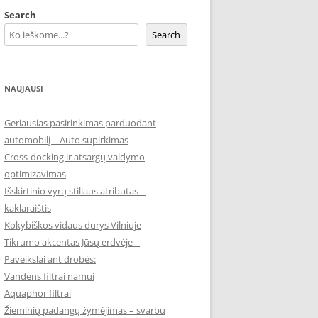
Search
Search
NAUJAUSI
Geriausias pasirinkimas parduodant
automobilį – Auto supirkimas
Cross-docking ir atsargų valdymo
optimizavimas
Išskirtinio vyrų stiliaus atributas –
kaklaraištis
Kokybiškos vidaus durys Vilniuje
Tikrumo akcentas Jūsų erdvėje –
Paveikslai ant drobės:
Vandens filtrai namui
Aquaphor filtrai
Žieminių padangų žymėjimas – svarbu