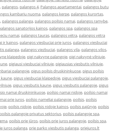
,
palangos
,
palangos 4
,
Palangos apartamentai
,
palangos butu
angos kambariu nuoma
,
palangos kerpe
,
palangos kurortas
,
a
,
palangos palanga
,
palangos poilsio namai
,
palangos ramybe
,
palangos sanatorijos kainos
,
palangos spa
,
palangos spa
veciu namai
,
palangos tauras
,
palangos vėtra
,
palangos vėtra
i ir kainos
,
palangos viesbuciai prie juros
,
palangos viesbuciai
tis palanga
,
palangos viezbuciai
,
palangos vila
,
palangos vilos
,
vyne klaipedoje
,
pigi nakvyne palangoje
,
pigi nakvynė vilniuje
,
kaune
,
pigiausi viesbuciai vilniuje
,
pigiausias viesbutis vilniuje
,
bariai palangoje
,
pigus poilsis druskininkuose
,
pigus poilsis
i kaune
,
pigus viesbuciai klaipedoje
,
pigus viesbuciai palangoje
,
ilniuje
,
pigus viesbutis kaune
,
pigus viesbutis palangoje
,
pigus
lsio namai druskininkuose
,
poilsio namai nidoje
,
poilsio namai
amai prie juros
,
poilsio nameliai palangoje
,
poilsis
,
poilsis
uvoje
,
poilsis nidoje
,
poilsis nidoje kainos
,
poilsis pajūryje
,
poilsis
poilsis palangoje privatus sektorius
,
poilsis palangoje spa
,
ziema
,
poilsis prie jūros
,
poilsis prie juros palangoje
,
poilsis spa
,
ie juros palanga
,
prie parko viesbutis palanga
,
priejuros.lt