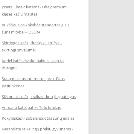
Josera Classic katėms - Ulta premium
klasės kačių maistas
Aukščiausios kokybės standartas Jūsų
šuns mitybai - JOSERA
Skirtingos kačių draskyklių rūšys –
skirtingi privalumai
Kodėl katės drasko baldus - kaip to
išvengti?
Šunų maistas internetu - praktiškas
pasirinkimas
Silikoninis kačių kraikas - kuo jis ypatingas
Ar mano katei patiks Tofu kraikas
Kokybiškas ir subalansuotas šunų ėdalas
Nerandate reikalingų prekių gyvūnams -