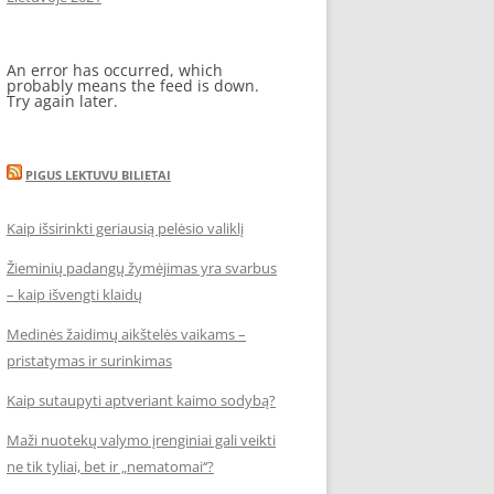
An error has occurred, which
probably means the feed is down.
Try again later.
PIGUS LEKTUVU BILIETAI
Kaip išsirinkti geriausią pelėsio valiklį
Žieminių padangų žymėjimas yra svarbus
– kaip išvengti klaidų
Medinės žaidimų aikštelės vaikams –
pristatymas ir surinkimas
Kaip sutaupyti aptveriant kaimo sodybą?
Maži nuotekų valymo įrenginiai gali veikti
ne tik tyliai, bet ir „nematomai‘‘?