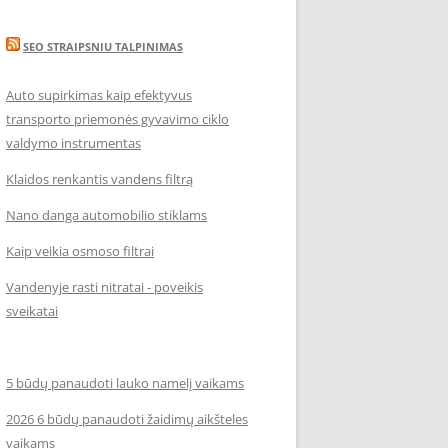
SEO STRAIPSNIU TALPINIMAS
Auto supirkimas kaip efektyvus
transporto priemonės gyvavimo ciklo
valdymo instrumentas
Klaidos renkantis vandens filtrą
Nano danga automobilio stiklams
Kaip veikia osmoso filtrai
Vandenyje rasti nitratai - poveikis
sveikatai
5 būdų panaudoti lauko namelį vaikams
2026 6 būdų panaudoti žaidimų aikšteles
vaikams