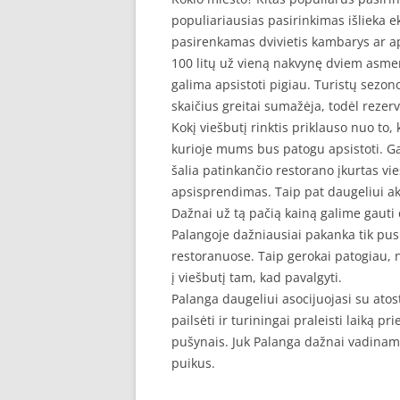
populiariausias pasirinkimas išlieka e
pasirenkamas dvivietis kambarys ar a
100 litų už vieną nakvynę dviem asmen
galima apsistoti pigiau. Turistų sezono
skaičius greitai sumažėja, todėl rezer
Kokį viešbutį rinktis priklauso nuo to,
kurioje mums bus patogu apsistoti. G
šalia patinkančio restorano įkurtas vi
apsisprendimas. Taip pat daugeliui aktu
Dažnai už tą pačią kainą galime gauti 
Palangoje dažniausiai pakanka tik pusr
restoranuose. Taip gerokai patogiau, ne
į viešbutį tam, kad pavalgyti.
Palanga daugeliui asocijuojasi su atost
pailsėti ir turiningai praleisti laiką p
pušynais. Juk Palanga dažnai vadinama
puikus.