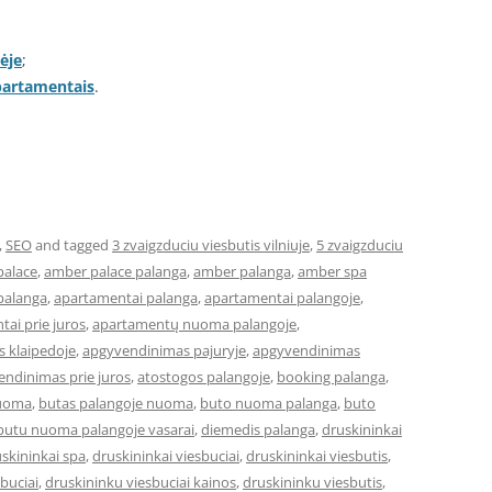
ėje
;
apartamentais
.
,
SEO
and tagged
3 zvaigzduciu viesbutis vilniuje
,
5 zvaigzduciu
palace
,
amber palace palanga
,
amber palanga
,
amber spa
palanga
,
apartamentai palanga
,
apartamentai palangoje
,
ai prie juros
,
apartamentų nuoma palangoje
,
 klaipedoje
,
apgyvendinimas pajuryje
,
apgyvendinimas
ndinimas prie juros
,
atostogos palangoje
,
booking palanga
,
nuoma
,
butas palangoje nuoma
,
buto nuoma palanga
,
buto
butu nuoma palangoje vasarai
,
diemedis palanga
,
druskininkai
skininkai spa
,
druskininkai viesbuciai
,
druskininkai viesbutis
,
buciai
,
druskininku viesbuciai kainos
,
druskininku viesbutis
,