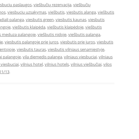
esbuciu paslaugos
,
viešbučių rezervacija
,
viešbučių
mos
,
viesbuciu uzsakymas
,
viešbutis
,
viesbutis alanga
,
viešbutis
adiali palanga
,
viesbutis green
,
viesbutis kaunas
,
viesbutis
angoje
,
viešbutis klaipėda
,
viešbutis klaipėdoje
,
viešbutis
is meduza palangoje
,
viešbutis nidoje
,
viešbutis palanga
,
je
,
viesbutis palangoje prie juros
,
viesbutis prie juros
,
viesbutis
ventojoje
,
viesbutis tauras
,
viesbutis vilniaus senamiestyje
,
ai palangoje
,
vila diemedis palanga
,
vilniaus viesbuciai
,
vilniaus
e viesbuciai
,
vilnius hotel
,
vilnius hotels
,
vilnius viešbučiai
,
vilos
11/13
.