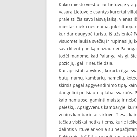
Kokio miesto viešbučiai Lietuvoje yra 
Vasarą Lietuvoje esantys kurortai vilio
praleisti čia savo laisvą laiką. Vienas 
miestas nieko nestebina, juk šiltuoju me
kur dar daugybė turistų iš užsienio? P
visuomet laukia svečių ir rūpinasi jų 
savo klientų ne ką mažiau nei Palanga,
todėl manome, kad Palanga, vis gi, šiek
pozicijų, gal ir neužleidžia.
Kur apsistoti atvykus į kurortą ilgai 
butų, namų, kambarių, namelių, kotedž
skirsis pagal apgyvendinimo tipą, kainą 
daugeliui poilsiautojų labai svarbūs. 
kaip namuose, gaminti maistą ir nebū
paieškų. Apsigyvenus kambaryje, kuri
vonios kambariu ar virtuve. Tiesa, ka
tačiau visiškai netiks tiems, kurie ieš
dalintis virtuve ar vonia su nepažįst
Kokio miesto? Kitas populiarus pasirink