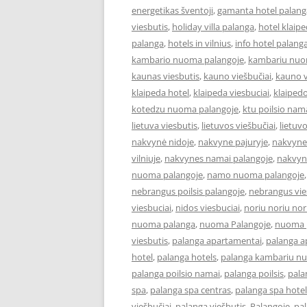
energetikas šventoji
,
gamanta hotel palang
viesbutis
,
holiday villa palanga
,
hotel klaip
palanga
,
hotels in vilnius
,
info hotel palang
kambario nuoma palangoje
,
kambariu nuo
kaunas viesbutis
,
kauno viešbučiai
,
kauno v
klaipeda hotel
,
klaipeda viesbuciai
,
klaipedo
kotedzu nuoma palangoje
,
ktu poilsio nam
lietuva viesbutis
,
lietuvos viešbučiai
,
lietuv
nakvynė nidoje
,
nakvyne pajuryje
,
nakvyne
vilniuje
,
nakvynes namai palangoje
,
nakvyn
nuoma palangoje
,
namo nuoma palangoje
nebrangus poilsis palangoje
,
nebrangus vies
viesbuciai
,
nidos viesbuciai
,
noriu noriu nor
nuoma palanga
,
nuoma Palangoje
,
nuoma p
viesbutis
,
palanga apartamentai
,
palanga 
hotel
,
palanga hotels
,
palanga kambariu n
palanga poilsio namai
,
palanga poilsis
,
pala
spa
,
palanga spa centras
,
palanga spa hotel
viešbučiai
,
palanga viešbutis
,
Palangoje
,
pa