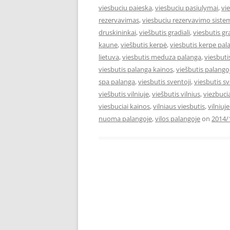
viesbuciu paieska
,
viesbuciu pasiulymai
,
vi
rezervavimas
,
viesbuciu rezervavimo siste
druskininkai
,
viešbutis gradiali
,
viesbutis gr
kaune
,
viešbutis kerpė
,
viesbutis kerpe pal
lietuva
,
viesbutis meduza palanga
,
viesbut
viesbutis palanga kainos
,
viešbutis palango
spa palanga
,
viesbutis sventoji
,
viesbutis s
viešbutis vilniuje
,
viešbutis vilnius
,
viezbuci
viesbuciai kainos
,
vilniaus viesbutis
,
vilniuj
nuoma palangoje
,
vilos palangoje
on
2014/