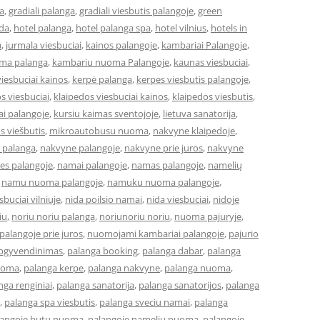
a
,
gradiali palanga
,
gradiali viesbutis palangoje
,
green
eda
,
hotel palanga
,
hotel palanga spa
,
hotel vilnius
,
hotels in
a
,
jurmala viesbuciai
,
kainos palangoje
,
kambariai Palangoje
,
ma palanga
,
kambariu nuoma Palangoje
,
kaunas viesbuciai
,
iesbuciai kainos
,
kerpė palanga
,
kerpes viesbutis palangoje
,
s viesbuciai
,
klaipedos viesbuciai kainos
,
klaipedos viesbutis
,
ai palangoje
,
kursiu kaimas sventojoje
,
lietuva sanatorija
,
os viešbutis
,
mikroautobusu nuoma
,
nakvyne klaipedoje
,
 palanga
,
nakvyne palangoje
,
nakvyne prie juros
,
nakvyne
es palangoje
,
namai palangoje
,
namas palangoje
,
namelių
,
namu nuoma palangoje
,
namuku nuoma palangoje
,
buciai vilniuje
,
nida poilsio namai
,
nida viesbuciai
,
nidoje
iu
,
noriu noriu palanga
,
noriunoriu noriu
,
nuoma pajuryje
,
alangoje prie juros
,
nuomojami kambariai palangoje
,
pajurio
apgyvendinimas
,
palanga booking
,
palanga dabar
,
palanga
uoma
,
palanga kerpe
,
palanga nakvyne
,
palanga nuoma
,
nga renginiai
,
palanga sanatorija
,
palanga sanatorijos
,
palanga
,
palanga spa viesbutis
,
palanga sveciu namai
,
palanga
langoje butu nuoma
,
palangoje nameliu nuoma
,
palangoje