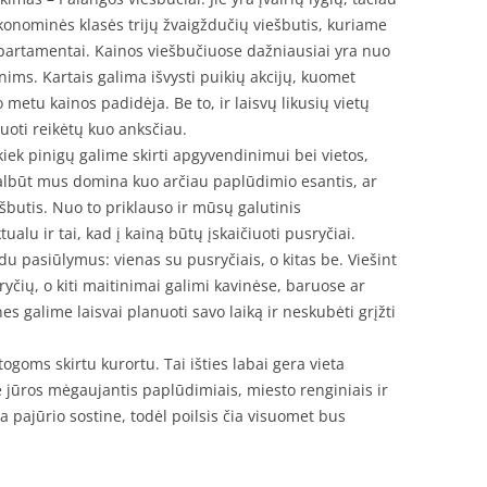
konominės klasės trijų žvaigždučių viešbutis, kuriame
partamentai. Kainos viešbučiuose dažniausiai yra nuo
ims. Kartais galima išvysti puikių akcijų, kuomet
 metu kainos padidėja. Be to, ir laisvų likusių vietų
vuoti reikėtų kuo anksčiau.
 kiek pinigų galime skirti apgyvendinimui bei vietos,
albūt mus domina kuo arčiau paplūdimio esantis, ar
ešbutis. Nuo to priklauso ir mūsų galutinis
alu ir tai, kad į kainą būtų įskaičiuoti pusryčiai.
du pasiūlymus: vienas su pusryčiais, o kitas be. Viešint
yčių, o kiti maitinimai galimi kavinėse, baruose ar
s galime laisvai planuoti savo laiką ir neskubėti grįžti
ogoms skirtu kurortu. Tai išties labai gera vieta
rie jūros mėgaujantis paplūdimiais, miesto renginiais ir
 pajūrio sostine, todėl poilsis čia visuomet bus