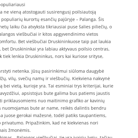
populiariausi
ja ne vieną atostogauti susirengusį poilsiautoją
iš populiarių kurortų esančių pajūryje – Palanga. Šis
tų laiku čia atvyksta tikriausiai puse šalies piliečių, o
alangos viešbučiai ir kitos apgyvendinimo vietos
komfortu. Bet viešbučiai Druskininkuose taip pat laukia
 bet Druskininkai yra labiau aktyvaus poilsio centras,
 tiek lenkia Druskininkus, nors kai kuriose srityse,
svarstyti netenka. Jūsų pasirinkimui siūloma daugybė
ų, vilų, svečių namų ir viešbučių. Kiekviena nakvynė
bei vietą, kurioje yra. Tai esminiai trys kriterijai, kurie
Pavyzdžiui, apsistojus bute galima bus patiems jaustis
ti priklausomiems nuo maitinimo grafiko ar kavinių
s nuomojamas bute ar name, reikės dalintis bendru
ina juose gerokai mažesnė, todėl patiks taupantiems,
ko privatumo. Pripažinkim, kad ne kiekvienas nori
amais žmonėmis.
imas – Palangos viešbučiai. Jie yra įvairių lygių, tačiau