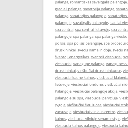
palanga
,
romantiskas savaitgalis palangoje
gradiali palanga
,
sanatorija palanga
,
sanator
palanga
,
sanatorijos palangoje
,
sanatorijos
palangoje
,
savaitgalis palangoje
,
siauliai vie
spa centrai
,
spa centrai lietuvoje
,
spa centra
palangoje
,
spa palanga
,
spa palanga viesbut
poilsis
,
spa poilsis palangoje
,
spa proceduro
druskininkai
,
sveciu namai nidoje
,
sveciu n
šventoji energetikas
,
sventoji viesbuciai
,
sv
viesbuciai
,
vanagupe palanga
,
vanagupės vi
druskininkai
,
viešbučiai druskininkuose
,
vie
viesbuciai kaune kainos
,
viesbuciai klaiped
lietuvoje
,
viesbuciai londone
,
viešbučiai nid
Palangoje
,
viesbuciai palangoje akcija
,
viesb
palangoje su spa
,
viesbuciai paryziuje
,
viesb
rygoje
,
viešbučiai šiauliuose
,
viesbuciai st
varsuvoje
,
viesbuciai vilniaus centre
,
viesbu
kainos
,
viesbuciai vilniuje senamiestyje
,
vie
viesbuciu kainos palangoje
,
viesbuciu kaino