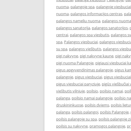
nuoma
,
palangoje spa
,
palangoje viesbuciai
nuoma
,
palangos informacijos centras
,
pal
palangos nameliu nuoma
,
palangos nuom
palangos sanatorija
,
palangos sanatorijos
,
centrai
,
palangos spa viesbutis
,
palangos s
spa
,
Palangos viesbuciai
,
palangos viesbucia
su spa
,
palangos viešbutis
,
palangos viesbu
pigi nakvyne
,
pigi nakvyne kaune
,
pigi nak
pigi nuoma Palangoje
,
pigiausi viesbuciai 
pigus apgyvendinimas palangoje
,
pigus kam
palangoje
,
pigus viesbuciai
,
pigus viesbucia
pigus viesbuciai paryziuje
,
pigūs viešbučiai v
viešbutis vilniuje
,
poilsio
,
poilsio namai
,
poi
palanga
,
poilsio namai palangoje
,
poilsio n
druskininkuose
,
poilsis dviems
,
poilsis liet
palanga
,
poilsis palangoj
,
poilsis Palangoje
,
poilsis palangoje su spa
,
poilsis palangoje 
poilsis su nakvyne
,
pramogos palangoje
,
pr