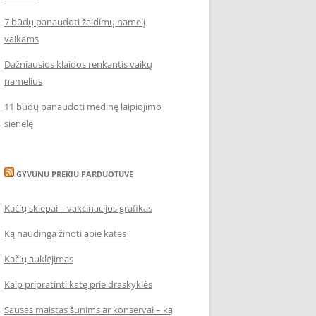
7 būdų panaudoti žaidimų namelį
vaikams
Dažniausios klaidos renkantis vaikų
namelius
11 būdų panaudoti medinę laipiojimo
sienelę
GYVUNU PREKIU PARDUOTUVE
Kačių skiepai – vakcinacijos grafikas
Ką naudinga žinoti apie kates
Kačių auklėjimas
Kaip pripratinti katę prie draskyklės
Sausas maistas šunims ar konservai – ką