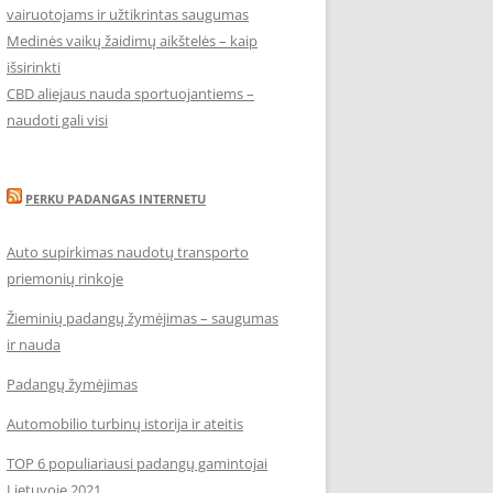
vairuotojams ir užtikrintas saugumas
Medinės vaikų žaidimų aikštelės – kaip
išsirinkti
CBD aliejaus nauda sportuojantiems –
naudoti gali visi
PERKU PADANGAS INTERNETU
Auto supirkimas naudotų transporto
priemonių rinkoje
Žieminių padangų žymėjimas – saugumas
ir nauda
Padangų žymėjimas
Automobilio turbinų istorija ir ateitis
TOP 6 populiariausi padangų gamintojai
Lietuvoje 2021