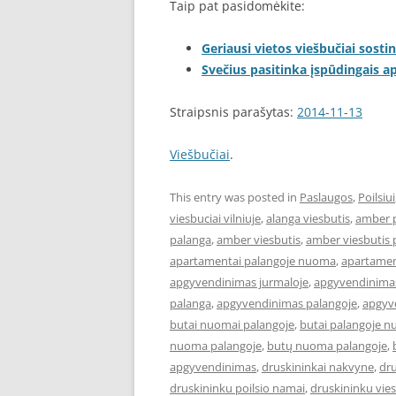
Taip pat pasidomėkite:
Geriausi vietos viešbučiai sostin
Svečius pasitinka įspūdingais 
Straipsnis parašytas:
2014-11-13
Viešbučiai
.
This entry was posted in
Paslaugos
,
Poilsiui
viesbuciai vilniuje
,
alanga viesbutis
,
amber 
palanga
,
amber viesbutis
,
amber viesbutis 
apartamentai palangoje nuoma
,
apartament
apgyvendinimas jurmaloje
,
apgyvendinimas
palanga
,
apgyvendinimas palangoje
,
apgyve
butai nuomai palangoje
,
butai palangoje 
nuoma palangoje
,
butų nuoma palangoje
,
apgyvendinimas
,
druskininkai nakvyne
,
dru
druskininku poilsio namai
,
druskininku vies