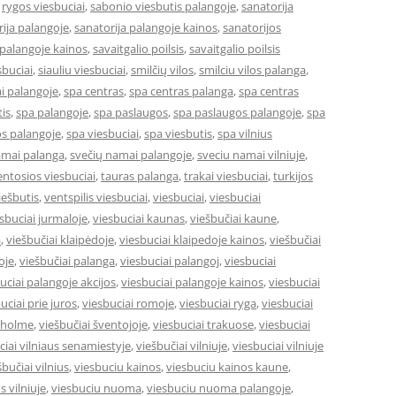
,
rygos viesbuciai
,
sabonio viesbutis palangoje
,
sanatorija
ija palangoje
,
sanatorija palangoje kainos
,
sanatorijos
 palangoje kainos
,
savaitgalio poilsis
,
savaitgalio poilsis
sbuciai
,
siauliu viesbuciai
,
smilčių vilos
,
smilciu vilos palanga
,
i palangoje
,
spa centras
,
spa centras palanga
,
spa centras
is
,
spa palangoje
,
spa paslaugos
,
spa paslaugos palangoje
,
spa
s palangoje
,
spa viesbuciai
,
spa viesbutis
,
spa vilnius
amai palanga
,
svečių namai palangoje
,
sveciu namai vilniuje
,
entosios viesbuciai
,
tauras palanga
,
trakai viesbuciai
,
turkijos
ešbutis
,
ventspilis viesbuciai
,
viesbuciai
,
viesbuciai
sbuciai jurmaloje
,
viesbuciai kaunas
,
viešbučiai kaune
,
a
,
viešbučiai klaipėdoje
,
viesbuciai klaipedoje kainos
,
viešbučiai
oje
,
viešbučiai palanga
,
viesbuciai palangoj
,
viesbuciai
uciai palangoje akcijos
,
viesbuciai palangoje kainos
,
viesbuciai
uciai prie juros
,
viesbuciai romoje
,
viesbuciai ryga
,
viesbuciai
okholme
,
viešbučiai šventojoje
,
viesbuciai trakuose
,
viesbuciai
ciai vilniaus senamiestyje
,
viešbučiai vilniuje
,
viesbuciai vilniuje
šbučiai vilnius
,
viesbuciu kainos
,
viesbuciu kainos kaune
,
s vilniuje
,
viesbuciu nuoma
,
viesbuciu nuoma palangoje
,