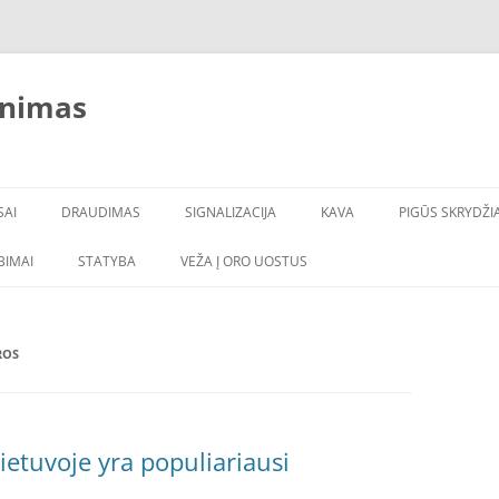
inimas
SAI
DRAUDIMAS
SIGNALIZACIJA
KAVA
PIGŪS SKRYDŽIA
LBIMAI
STATYBA
VEŽA Į ORO UOSTUS
ROS
ietuvoje yra populiariausi