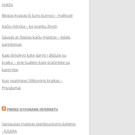
rinktis
Blogas kvapas iš šuns burnos – Halitozė
Kačių mityba – ką svarbu žinoti
Sausas ar šlapias kačių maistas – ėdalo
parinkimas
Kaip išmokyti katę daryti į dėžutę su
kraiku – prie tualeto katę pratinkite su
kantrybe
Kuo ypatingas Silikoninis kraikas –
Privalumai
PREKES GYVUNAMS INTERNETU
Geriausias maistas sterilizuotoms katėms
- JOSERA