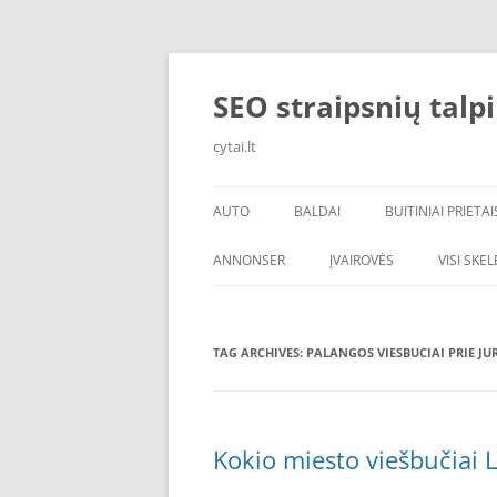
Skip
to
content
SEO straipsnių talp
cytai.lt
AUTO
BALDAI
BUITINIAI PRIETAI
PADANGOS
ANNONSER
ĮVAIROVĖS
VISI SKE
TAG ARCHIVES:
PALANGOS VIESBUCIAI PRIE JU
Kokio miesto viešbučiai L