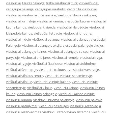
viesbuciai
,
tauras palanga
,
trakai viesbuciai
,
turkijos viesbuciai
,
vanagupe palanga
,
vanagupės viešbutis
,
ventspilis viesbuciai
,
viesbuciai
,
viesbuciai druskininkai
,
viešbučiai druskininkuose
,
viesbuciai jurmaloje
,
viesbuciai kaunas
,
viešbučiai kaune
,
viesbuciai
kaune kainos
,
viesbuciai klaipeda
,
viešbučiai klaipėdoje
,
viesbuciai
klaipedoje kainos
,
viešbučiai lietuvoje
,
viesbuciai londone
,
viešbučiai nidoje
,
viešbučiai palanga
,
viesbuciai palangoj
,
viesbuciai
Palangoje
,
viesbuciai palangoje akcija
,
viesbuciai palangoje akcijos
,
viesbuciai palangoje kainos
,
viesbuciai palangoje su spa
,
viesbuciai
paryziuje
,
viesbuciai prie juros
,
viesbuciai romoje
,
viesbuciai ryga
,
viesbuciai rygoje
,
viešbučiai šiauliuose
,
viesbuciai stokholme
,
viešbučiai šventojoje
,
viesbuciai trakuose
,
viesbuciai varsuvoje
,
viesbuciai vilniaus centre
,
viesbuciai vilniaus senamiestyje
,
viešbučiai vilniuje
,
viesbuciai vilniuje kainos
,
viesbuciai vilniuje
senamiestyje
,
viešbučiai vilnius
,
viesbuciu kainos
,
viesbuciu kainos
kaune
,
viesbuciu kainos palangoje
,
viesbuciu kainos vilniuje
,
viesbuciu nuoma
,
viesbuciu nuoma palangoje
,
viesbuciu paieska
,
viesbuciu pasiulymai
,
viesbuciu paslaugos
,
viešbučių rezervacija
,
viešbučių rezervavimas
,
viesbuciu rezervavimo sistemos
,
viesbuciu