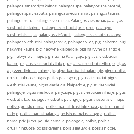
palangos sanatorijos kainos
,
palangos spa
,
palangos spa centrai
,
palangos spa viesbutis
,
palangos sveciu namai
,
palangos tauras
,
palangos vėtra
,
palangos vėtra spa
,
Palangos viesbuciai
,
palangos
viesbuciai ir kainos
,
palangos viesbuciai prie juros
,
palangos
viesbuciai su spa
,
palangos viešbutis
,
palangos viesbutis palanga
,
palangos viezbuciai
,
palangos vila
,
palangos vilos
,
pigi nakvyne
,
pigi
nakvyne kaune
,
pigi nakvyne klaipedoje
,
pigi nakvyne palangoje
,
pigi nakvynė vilniuje
,
pigi nuoma Palangoje
,
pigiausi viesbuciai
kaune
,
pigiausi viesbuciai vilniuje
,
pigiausias viesbutis vilniuje
,
pigus
apgyvendinimas palangoje
,
pigus kambariai palangoje
,
pigus poilsis
druskininkuose
,
pigus poilsis palangoje
,
pigus viesbuciai
,
pigus
viesbuciai kaune
,
pigus viesbuciai klaipedoje
,
pigus viesbuciai
palangoje
,
pigus viesbuciai paryziuje
,
pigūs viešbučiai vilniuje
,
pigus
viesbutis kaune
,
pigus viesbutis palangoje
,
pigus viešbutis vilniuje
,
poilsio
,
poilsio namai
,
poilsio namai druskininkuose
,
poilsio namai
nidoje
,
poilsio namai palanga
,
poilsio namai palangoje
,
poilsio
namai prie juros
,
poilsio nameliai palangoje
,
poilsis
,
poilsis
druskininkuose
,
poilsis dviems
,
poilsis lietuvoje
,
poilsis nidoje
,