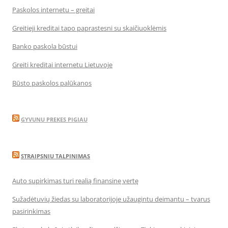
Paskolos internetu – greitai
Greitieji kreditai tapo paprastesni su skaičiuoklėmis
Banko paskola būstui
Greiti kreditai internetu Lietuvoje
Būsto paskolos palūkanos
GYVUNU PREKES PIGIAU
STRAIPSNIU TALPINIMAS
Auto supirkimas turi realią finansinę vertę
Sužadėtuvių žiedas su laboratorijoje užaugintu deimantu – tvarus
pasirinkimas