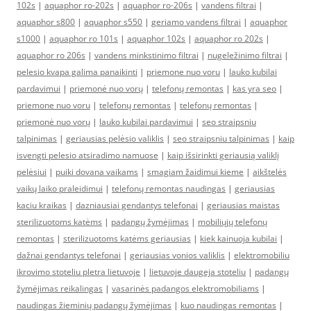
102s
|
aquaphor ro-202s
|
aquaphor ro-206s
|
vandens filtrai
|
aquaphor s800
|
aquaphor s550
|
geriamo vandens filtrai
|
aquaphor
s1000
|
aquaphor ro 101s
|
aquaphor 102s
|
aquaphor ro 202s
|
aquaphor ro 206s
|
vandens minkstinimo filtrai
|
nugeležinimo filtrai
|
pelesio kvapa galima panaikinti
|
priemone nuo voru
|
lauko kubilai
pardavimui
|
priemonė nuo vorų
|
telefonų remontas
|
kas yra seo
|
priemone nuo voru
|
telefonų remontas
|
telefonų remontas
|
priemonė nuo vorų
|
lauko kubilai pardavimui
|
seo straipsniu
talpinimas
|
geriausias pelėsio valiklis
|
seo straipsniu talpinimas
|
kaip
isvengti pelesio atsiradimo namuose
|
kaip išsirinkti geriausią valiklį
pelėsiui
|
puiki dovana vaikams
|
smagiam žaidimui kieme
|
aikštelės
vaikų laiko praleidimui
|
telefonų remontas naudingas
|
geriausias
kaciu kraikas
|
dazniausiai gendantys telefonai
|
geriausias maistas
sterilizuotoms katėms
|
padangų žymėjimas
|
mobiliųjų telefonų
remontas
|
sterilizuotoms katėms geriausias
|
kiek kainuoja kubilai
|
dažnai gendantys telefonai
|
geriausias vonios valiklis
|
elektromobiliu
ikrovimo stoteliu pletra lietuvoje
|
lietuvoje daugeja stoteliu
|
padangų
žymėjimas reikalingas
|
vasarinės padangos elektromobiliams
|
naudingas žieminių padangų žymėjimas
|
kuo naudingas remontas
|