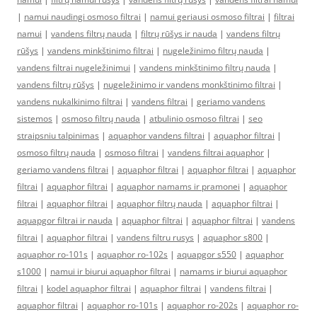
|
namui naudingi osmoso filtrai
|
namui geriausi osmoso filtrai
|
filtrai
namui
|
vandens filtrų nauda
|
filtrų rūšys ir nauda
|
vandens filtrų
rūšys
|
vandens minkštinimo filtrai
|
nugeležinimo filtrų nauda
|
vandens filtrai nugeležinimui
|
vandens minkštinimo filtrų nauda
|
vandens filtrų rūšys
|
nugeležinimo ir vandens monkštinimo filtrai
|
vandens nukalkinimo filtrai
|
vandens filtrai
|
geriamo vandens
sistemos
|
osmoso filtrų nauda
|
atbulinio osmoso filtrai
|
seo
straipsniu talpinimas
|
aquaphor vandens filtrai
|
aquaphor filtrai
|
osmoso filtrų nauda
|
osmoso filtrai
|
vandens filtrai aquaphor
|
geriamo vandens filtrai
|
aquaphor filtrai
|
aquaphor filtrai
|
aquaphor
filtrai
|
aquaphor filtrai
|
aquaphor namams ir pramonei
|
aquaphor
filtrai
|
aquaphor filtrai
|
aquaphor filtrų nauda
|
aquaphor filtrai
|
aquapgor filtrai ir nauda
|
aquaphor filtrai
|
aquaphor filtrai
|
vandens
filtrai
|
aquaphor filtrai
|
vandens filtru rusys
|
aquaphor s800
|
aquaphor ro-101s
|
aquaphor ro-102s
|
aquapgor s550
|
aquaphor
s1000
|
namui ir biurui aquaphor filtrai
|
namams ir biurui aquaphor
filtrai
|
kodel aquaphor filtrai
|
aquaphor filtrai
|
vandens filtrai
|
aquaphor filtrai
|
aquaphor ro-101s
|
aquaphor ro-202s
|
aquaphor ro-