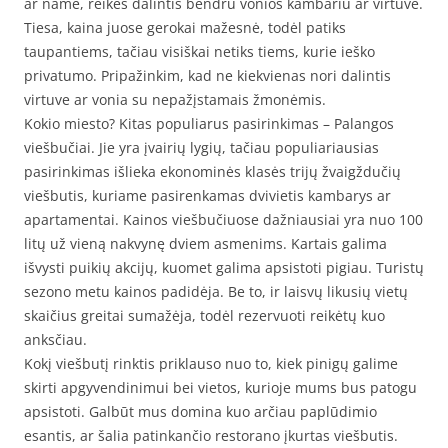
ar name, reikės dalintis bendru vonios kambariu ar virtuve.
Tiesa, kaina juose gerokai mažesnė, todėl patiks
taupantiems, tačiau visiškai netiks tiems, kurie ieško
privatumo. Pripažinkim, kad ne kiekvienas nori dalintis
virtuve ar vonia su nepažįstamais žmonėmis.
Kokio miesto? Kitas populiarus pasirinkimas – Palangos
viešbučiai. Jie yra įvairių lygių, tačiau populiariausias
pasirinkimas išlieka ekonominės klasės trijų žvaigždučių
viešbutis, kuriame pasirenkamas dvivietis kambarys ar
apartamentai. Kainos viešbučiuose dažniausiai yra nuo 100
litų už vieną nakvynę dviem asmenims. Kartais galima
išvysti puikių akcijų, kuomet galima apsistoti pigiau. Turistų
sezono metu kainos padidėja. Be to, ir laisvų likusių vietų
skaičius greitai sumažėja, todėl rezervuoti reikėtų kuo
anksčiau.
Kokį viešbutį rinktis priklauso nuo to, kiek pinigų galime
skirti apgyvendinimui bei vietos, kurioje mums bus patogu
apsistoti. Galbūt mus domina kuo arčiau paplūdimio
esantis, ar šalia patinkančio restorano įkurtas viešbutis.