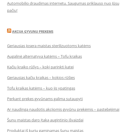
Automobilio draudimas internetu. Saugumas priklauso nuo Jūsų
pačių!
AKCIJA GYVUNU PREKEMS
Geriausias Josera maistas sterilizuotoms katėms
Augalinė alternatyva katėms – Tofu kraikas
Kačių kraiko rūšys – kokį parinkti katei
Geriausias kačių kraikas – kokios rūšies
Tofu kraikas katėms – kuo jis ypatingas
Perkant prekes gyvūnams galima sutaupyti
Ar naudinga naudotis akcijomis gyvūnų prekėmis – pastebėjimai
Šunų maistas daro įtaką augintinio išvaizdai
Produktai iš kurių gaminamas šunų maistas