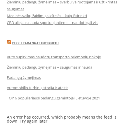
Žieminių padangų žymėjimas – svarbu vairuotojams ir užtikrintas
saugumas
Medinės vaikų žaidimų aikštelės – kaip išsirinkti
CBD aliejaus nauda sportuojantiems – naudoti gali visi
PERKU PADANGAS INTERNETU
Auto supirkimas naudotų transporto priemonių rinkoje
Žieminių padangų žymėjimas – saugumas ir nauda
Padangų žymėjimas
Automobilio turbinų istorija ir ateitis
TOP 6 populiariausi padangų gamintojai Lietuvoje 2021
An error has occurred, which probably means the feed is
down. Try again later.