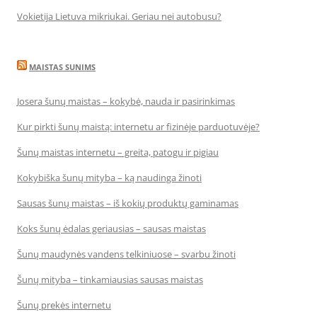
Vokietija Lietuva mikriukai. Geriau nei autobusu?
MAISTAS SUNIMS
Josera šunų maistas – kokybė, nauda ir pasirinkimas
Kur pirkti šunų maistą: internetu ar fizinėje parduotuvėje?
Šunų maistas internetu – greita, patogu ir pigiau
Kokybiška šunų mityba – ką naudinga žinoti
Sausas šunų maistas – iš kokių produktų gaminamas
Koks šunų ėdalas geriausias – sausas maistas
Šunų maudynės vandens telkiniuose – svarbu žinoti
Šunų mityba – tinkamiausias sausas maistas
Šunų prekės internetu