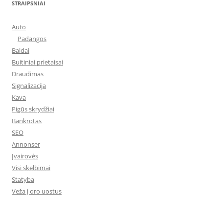
STRAIPSNIAI
Auto
Padangos
Baldai
Buitiniai prietaisai
Draudimas
Signalizacija
Kava
Pigūs skrydžiai
Bankrotas
SEO
Annonser
Įvairovės
Visi skelbimai
Statyba
Veža į oro uostus