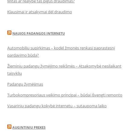
Mitas ar realybė tas pigus draudimas?
Klausimai ir atsakymai dėl draudimo
NAUJOS PADANGOS INTERNETU
Automobilių supirkimas – kodėl žmonės renkasi paprastesnį
pardavimo būdą?
Žieminių padangų žymėjimo reikšmės – Atsakomybė nesilaikant
taisyklių
Padangų žymėjimas
Turbokompresoriaus veikimo principai – būdai išvengti remonto
Vasarinių padangų kokybė internetu – sutaupoma laiko
AUGINTINIU PREKES