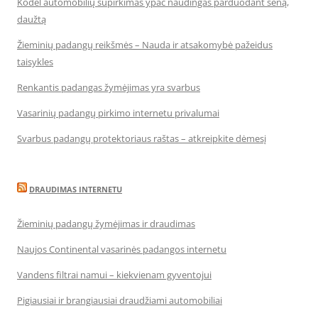
Kodėl automobilių supirkimas ypač naudingas parduodant seną,
daužtą
Žieminių padangų reikšmės – Nauda ir atsakomybė pažeidus
taisykles
Renkantis padangas žymėjimas yra svarbus
Vasarinių padangų pirkimo internetu privalumai
Svarbus padangų protektoriaus raštas – atkreipkite dėmesį
DRAUDIMAS INTERNETU
Žieminių padangų žymėjimas ir draudimas
Naujos Continental vasarinės padangos internetu
Vandens filtrai namui – kiekvienam gyventojui
Pigiausiai ir brangiausiai draudžiami automobiliai