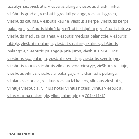
uzsakymas
,
viešbutis
,
viesbutis alanga
,
viešbutis druskininkai
,
viešbutis gradiali
,
viesbutis gradiali palanga
,
viesbutis green
,
viesbutis kaunas
,
viesbutis kaune
,
viešbutis kerpė
,
viesbutis kerpe
palangoje
,
viešbutis klaipėda
,
viešbutis klaipėdoje
,
viešbutis lietuva
,
viesbutis meduza palanga
,
viesbutis meduza palangoje
,
viešbutis
nidoje
,
viešbutis palanga
,
viesbutis palanga kainos
,
viešbutis
palangoje
,
viesbutis palangoje prie juros
,
viesbutis prie juros
,
viesbutis spa palanga
,
viesbutis sventoji
,
viesbutis sventojoje
,
viesbutis tauras
,
viesbutis vilniaus senamiestyje
,
viešbutis vilniuje
,
viešbutis vilnius
,
viezbuciai palangoje
,
vila diemedis palanga
,
vilniaus viesbuciai
,
vilniaus viesbuciai kainos
,
vilniaus viesbutis
,
vilniuje viesbuciai
,
vilnius hotel
,
vilnius hotels
,
vilnius viešbučiai
,
vilos nuoma palangoje
,
vilos palangoje
on
2014/11/13
.
PASIDALINIMUI