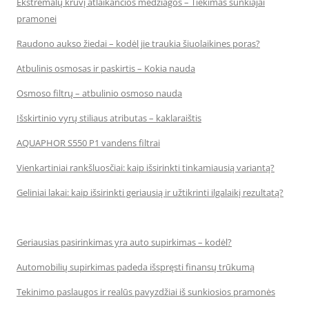
Ekstremalų krūvį atlaikančios medžiagos – Tiekimas sunkiajai
pramonei
Raudono aukso žiedai – kodėl jie traukia šiuolaikines poras?
Atbulinis osmosas ir paskirtis – Kokia nauda
Osmoso filtrų – atbulinio osmoso nauda
Išskirtinio vyrų stiliaus atributas – kaklaraištis
AQUAPHOR S550 P1 vandens filtrai
Vienkartiniai rankšluosčiai: kaip išsirinkti tinkamiausią variantą?
Geliniai lakai: kaip išsirinkti geriausią ir užtikrinti ilgalaikį rezultatą?
Geriausias pasirinkimas yra auto supirkimas – kodėl?
Automobilių supirkimas padeda išspręsti finansų trūkumą
Tekinimo paslaugos ir realūs pavyzdžiai iš sunkiosios pramonės