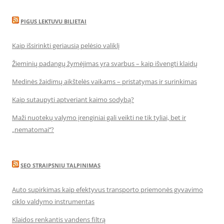
PIGUS LEKTUVU BILIETAI
Kaip išsirinkti geriausią pelėsio valiklį
Žieminių padangų žymėjimas yra svarbus – kaip išvengti klaidų
Medinės žaidimų aikštelės vaikams – pristatymas ir surinkimas
Kaip sutaupyti aptveriant kaimo sodybą?
Maži nuotekų valymo įrenginiai gali veikti ne tik tyliai, bet ir
„nematomai‘‘?
SEO STRAIPSNIU TALPINIMAS
Auto supirkimas kaip efektyvus transporto priemonės gyvavimo
ciklo valdymo instrumentas
Klaidos renkantis vandens filtrą