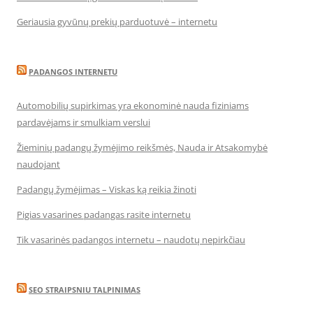
Geriausia gyvūnų prekių parduotuvė – internetu
PADANGOS INTERNETU
Automobilių supirkimas yra ekonominė nauda fiziniams
pardavėjams ir smulkiam verslui
Žieminių padangų žymėjimo reikšmės, Nauda ir Atsakomybė
naudojant
Padangų žymėjimas – Viskas ką reikia žinoti
Pigias vasarines padangas rasite internetu
Tik vasarinės padangos internetu – naudotų nepirkčiau
SEO STRAIPSNIU TALPINIMAS