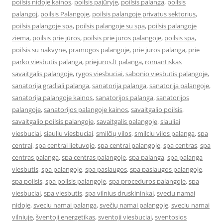
poilsis nidoje kainos
,
poilsis pajūryje
,
poilsis palanga
,
poilsis
palangoj
,
poilsis Palangoje
,
poilsis palangoje privatus sektorius
,
poilsis palangoje spa
,
poilsis palangoje su spa
,
poilsis palangoje
ziema
,
poilsis prie jūros
,
poilsis prie juros palangoje
,
poilsis spa
,
poilsis su nakvyne
,
pramogos palangoje
,
prie juros palanga
,
prie
parko viesbutis palanga
,
priejuros.lt palanga
,
romantiskas
savaitgalis palangoje
,
rygos viesbuciai
,
sabonio viesbutis palangoje
,
sanatorija gradiali palanga
,
sanatorija palanga
,
sanatorija palangoje
,
sanatorija palangoje kainos
,
sanatorijos palanga
,
sanatorijos
palangoje
,
sanatorijos palangoje kainos
,
savaitgalio poilsis
,
savaitgalio poilsis palangoje
,
savaitgalis palangoje
,
siauliai
viesbuciai
,
siauliu viesbuciai
,
smilčių vilos
,
smilciu vilos palanga
,
spa
centrai
,
spa centrai lietuvoje
,
spa centrai palangoje
,
spa centras
,
spa
centras palanga
,
spa centras palangoje
,
spa palanga
,
spa palanga
viesbutis
,
spa palangoje
,
spa paslaugos
,
spa paslaugos palangoje
,
spa poilsis
,
spa poilsis palangoje
,
spa proceduros palangoje
,
spa
viesbuciai
,
spa viesbutis
,
spa vilnius druskininkai
,
sveciu namai
nidoje
,
sveciu namai palanga
,
svečių namai palangoje
,
sveciu namai
vilniuje
,
šventoji energetikas
,
sventoji viesbuciai
,
sventosios