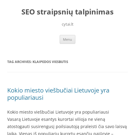
Skip
to
SEO straipsnių talpinimas
content
cytai.lt
Menu
TAG ARCHIVES:
KLAIPEDOS VIESBUTIS
Kokio miesto viešbučiai Lietuvoje yra
populiariausi
Kokio miesto viešbučiai Lietuvoje yra populiariausi
Vasarą Lietuvoje esantys kurortai vilioja ne vieną
atostogauti susirengusį poilsiautoją praleisti čia savo laisvą
laiką. Vienas iš populiarių kurortų esančių pajūryje –