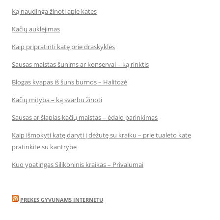
Ką naudinga žinoti apie kates
Kačių auklėjimas
Kaip pripratinti katę prie draskyklės
Sausas maistas šunims ar konservai – ką rinktis
Blogas kvapas iš šuns burnos – Halitozė
Kačių mityba – ką svarbu žinoti
Sausas ar šlapias kačių maistas – ėdalo parinkimas
Kaip išmokyti katę daryti į dėžutę su kraiku – prie tualeto katę
pratinkite su kantrybe
Kuo ypatingas Silikoninis kraikas – Privalumai
PREKES GYVUNAMS INTERNETU