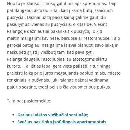
Nuo to priklauso ir mūsų galutinis apsisprendimas. Taip
pat daugeliui aktualu ir tai, kad į kainą būtų įskaičiuoti
pusryčiai. Dažnai už tą pačią kainą galime gauti du
pasiūlymus: vienas su pusryčiais, o kitas be. Viešint
Palangoje dažniausiai pakanka tik pusryčių, o kiti
maitinimai galimi kavinėse, baruose ar restoranuose. Taip
gerokai patogiau, nes galime laisvai planuoti savo laiką ir
neskubėti grįžti į viešbutį tam, kad pavalgyti.
Palanga daugeliui asocijuojasi su atostogoms skirtu
kurortu. Tai išties labai gera vieta pailsėti ir turiningai
praleisti laiką prie jūros mėgaujantis paplūdimiais, miesto
renginiais ir pušynais. Juk Palanga dažnai vadinama
pajūrio sostine, todėl poilsis čia visuomet bus puikus.
Taip pat pasidomėkite:
Geriausi vietos viešbučiai sostinėje
;
Svečius pasitinka įspūdingais apartamentais
.