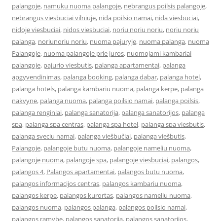
palangoje
,
namuku nuoma palangoje
,
nebrangus poilsis palangoje
,
nebrangus viesbuciai vilniuje
,
nida poilsio namai
,
nida viesbuciai
,
nidoje viesbuciai
,
nidos viesbuciai
,
noriu noriu noriu
,
noriu noriu
palanga
,
noriunoriu noriu
,
nuoma pajuryje
,
nuoma palanga
,
nuoma
Palangoje
,
nuoma palangoje prie juros
,
nuomojami kambariai
palangoje
,
pajurio viesbutis
,
palanga apartamentai
,
palanga
apgyvendinimas
,
palanga booking
,
palanga dabar
,
palanga hotel
,
palanga hotels
,
palanga kambariu nuoma
,
palanga kerpe
,
palanga
nakvyne
,
palanga nuoma
,
palanga poilsio namai
,
palanga poilsis
,
palanga renginiai
,
palanga sanatorija
,
palanga sanatorijos
,
palanga
spa
,
palanga spa centras
,
palanga spa hotel
,
palanga spa viesbutis
,
palanga sveciu namai
,
palanga viešbučiai
,
palanga viešbutis
,
Palangoje
,
palangoje butu nuoma
,
palangoje nameliu nuoma
,
palangoje nuoma
,
palangoje spa
,
palangoje viesbuciai
,
palangos
,
palangos 4
,
Palangos apartamentai
,
palangos butu nuoma
,
palangos informacijos centras
,
palangos kambariu nuoma
,
palangos kerpe
,
palangos kurortas
,
palangos nameliu nuoma
,
palangos nuoma
,
palangos palanga
,
palangos poilsio namai
,
palangos ramybe
,
palangos sanatorija
,
palangos sanatorijos
,