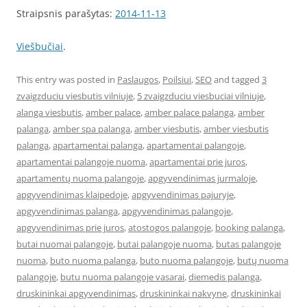
Straipsnis parašytas:
2014-11-13
Viešbučiai
.
This entry was posted in
Paslaugos
,
Poilsiui
,
SEO
and tagged
3
zvaigzduciu viesbutis vilniuje
,
5 zvaigzduciu viesbuciai vilniuje
,
alanga viesbutis
,
amber palace
,
amber palace palanga
,
amber
palanga
,
amber spa palanga
,
amber viesbutis
,
amber viesbutis
palanga
,
apartamentai palanga
,
apartamentai palangoje
,
apartamentai palangoje nuoma
,
apartamentai prie juros
,
apartamentų nuoma palangoje
,
apgyvendinimas jurmaloje
,
apgyvendinimas klaipedoje
,
apgyvendinimas pajuryje
,
apgyvendinimas palanga
,
apgyvendinimas palangoje
,
apgyvendinimas prie juros
,
atostogos palangoje
,
booking palanga
,
butai nuomai palangoje
,
butai palangoje nuoma
,
butas palangoje
nuoma
,
buto nuoma palanga
,
buto nuoma palangoje
,
butų nuoma
palangoje
,
butu nuoma palangoje vasarai
,
diemedis palanga
,
druskininkai apgyvendinimas
,
druskininkai nakvyne
,
druskininkai