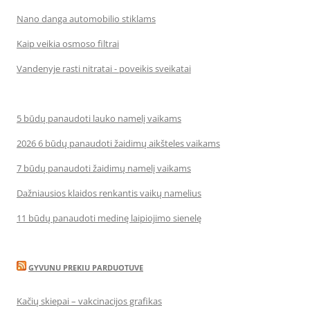
Nano danga automobilio stiklams
Kaip veikia osmoso filtrai
Vandenyje rasti nitratai - poveikis sveikatai
5 būdų panaudoti lauko namelį vaikams
2026 6 būdų panaudoti žaidimų aikšteles vaikams
7 būdų panaudoti žaidimų namelį vaikams
Dažniausios klaidos renkantis vaikų namelius
11 būdų panaudoti medinę laipiojimo sienelę
GYVUNU PREKIU PARDUOTUVE
Kačių skiepai – vakcinacijos grafikas