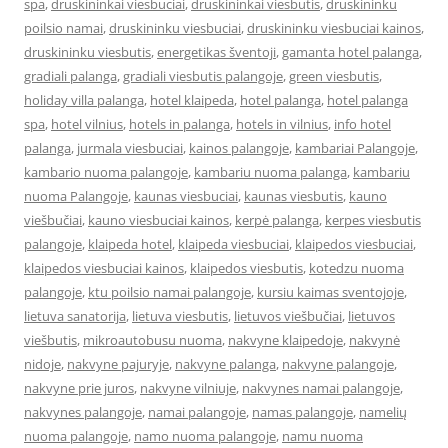
spa
,
druskininkai viesbuciai
,
druskininkai viesbutis
,
druskininku
poilsio namai
,
druskininku viesbuciai
,
druskininku viesbuciai kainos
,
druskininku viesbutis
,
energetikas šventoji
,
gamanta hotel palanga
,
gradiali palanga
,
gradiali viesbutis palangoje
,
green viesbutis
,
holiday villa palanga
,
hotel klaipeda
,
hotel palanga
,
hotel palanga
spa
,
hotel vilnius
,
hotels in palanga
,
hotels in vilnius
,
info hotel
palanga
,
jurmala viesbuciai
,
kainos palangoje
,
kambariai Palangoje
,
kambario nuoma palangoje
,
kambariu nuoma palanga
,
kambariu
nuoma Palangoje
,
kaunas viesbuciai
,
kaunas viesbutis
,
kauno
viešbučiai
,
kauno viesbuciai kainos
,
kerpė palanga
,
kerpes viesbutis
palangoje
,
klaipeda hotel
,
klaipeda viesbuciai
,
klaipedos viesbuciai
,
klaipedos viesbuciai kainos
,
klaipedos viesbutis
,
kotedzu nuoma
palangoje
,
ktu poilsio namai palangoje
,
kursiu kaimas sventojoje
,
lietuva sanatorija
,
lietuva viesbutis
,
lietuvos viešbučiai
,
lietuvos
viešbutis
,
mikroautobusu nuoma
,
nakvyne klaipedoje
,
nakvynė
nidoje
,
nakvyne pajuryje
,
nakvyne palanga
,
nakvyne palangoje
,
nakvyne prie juros
,
nakvyne vilniuje
,
nakvynes namai palangoje
,
nakvynes palangoje
,
namai palangoje
,
namas palangoje
,
namelių
nuoma palangoje
,
namo nuoma palangoje
,
namu nuoma