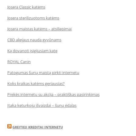
Josera Classic katėms
Josera sterilizuotoms katėms
Josera maistas katėms – atsiliepimai
CBD aliejaus nauda gyvūnams
Ką dovanoti įsigijusiam katę
ROYAL Canin
Patogumas šunų maistą pirkti internetu
Koks kraikas katėms geriausias?
Prekės internetu su akcija – praktiškas pasirinkimas
Įtaka keturkojų išvaizdai – šunų ėdalas
GREITIEJI KREDITAI INTERNETU