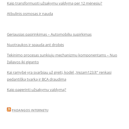
Kaip transformuoti užsakymų valdymą per 12 mėnesių?
Atbulinis osmosas ir nauda
Geriausias pasirinkimas – Automobilių supirkimas
Nuotraukos ir spauda ant drobės
Tekinimo procesas sunkiųjų mechanizmų komponentams – Nuo
žaliavos iki giganto
Kai ramybė yra svarbiau už greitį, kodėl „Vezam123.lt“ renkasi
pedantišką tvarką ir BCA draudimą
Kaip pagerinti užsakymų valdymą?
PADANGOS INTERNETU