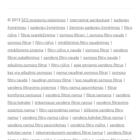
© 2013
SEO straipsniu talpinimas
|
internetine parduotuve
|
padangų
žymėjimas
|
padangų žymėjimas
|
žieminių padangų žymėjimas
|
filtrų
rūšys
|
filtrai nugeležinimui
|
osmoso filtrai> |
osmoso filtrų nauda
|
osmoso filtrai
|
filtrų rūšys
|
minkštinimo filtrų naudojimas
|
minkštinimo sistema
|
filtrų rūšys ir nauda
|
osmoso filtrai
|
vandens
filtrai nukalkinimui
|
vandens filtrų nauda
|
osmoso filtrų nauda
|
atbulinio osmoso filtrai
|
filtrų rūšys
|
apie geriamo vandens filtrus
|
kas yra atbulinis osmosas
|
namui naudingi osmoso filtrai
|
osmoso
filtrų nauda
|
naudingi osmoso filtrai
|
kuo naudingi osmoso filtrai
|
vandens filtravimo sistemos
|
filtrų namui pasirinkimas
|
filtrai
komfortui namuose
|
vandens filtrai namui
|
filtrai namams
|
vandens
filtrai kokybei
|
tinkamiausi vandens filtrai namui
|
vandens filtravimo
sistemos namui
|
filtrų sprendimai namui
|
ieškome vandens filtrų
namui
|
vandens filtrų namui rūšys
|
vandens kokybei filtrai namui
|
vandens namui filtrų pasirinkimas
|
vandens filtrų rtūšys
|
vandens
kokybei name
|
rekomenduojami vandens filtrai namui
|
vandens filtrai
namui
|
filtrų namui rūšys
|
vandens filtrų rūšys
|
vandens filtrai namui