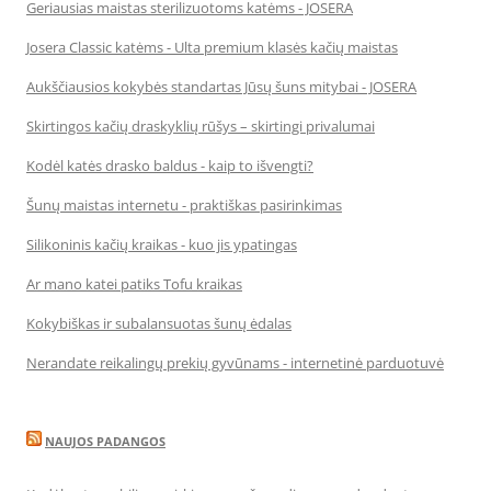
Geriausias maistas sterilizuotoms katėms - JOSERA
Josera Classic katėms - Ulta premium klasės kačių maistas
Aukščiausios kokybės standartas Jūsų šuns mitybai - JOSERA
Skirtingos kačių draskyklių rūšys – skirtingi privalumai
Kodėl katės drasko baldus - kaip to išvengti?
Šunų maistas internetu - praktiškas pasirinkimas
Silikoninis kačių kraikas - kuo jis ypatingas
Ar mano katei patiks Tofu kraikas
Kokybiškas ir subalansuotas šunų ėdalas
Nerandate reikalingų prekių gyvūnams - internetinė parduotuvė
NAUJOS PADANGOS