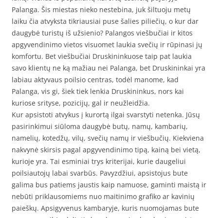
Palanga. Šis miestas nieko nestebina, juk šiltuoju metų
laiku čia atvyksta tikriausiai puse šalies piliečių, o kur dar
daugybė turistų iš užsienio? Palangos viešbučiai ir kitos
apgyvendinimo vietos visuomet laukia svečių ir rūpinasi jų
komfortu. Bet viešbučiai Druskininkuose taip pat laukia
savo klientų ne ką mažiau nei Palanga, bet Druskininkai yra
labiau aktyvaus poilsio centras, todėl manome, kad
Palanga, vis gi, šiek tiek lenkia Druskininkus, nors kai
kuriose srityse, pozicijų, gal ir neužleidžia.
Kur apsistoti atvykus į kurortą ilgai svarstyti netenka. Jūsų
pasirinkimui siūloma daugybė butų, namų, kambarių,
namelių, kotedžų, vilų, svečių namų ir viešbučių. Kiekviena
nakvynė skirsis pagal apgyvendinimo tipą, kainą bei vietą,
kurioje yra. Tai esminiai trys kriterijai, kurie daugeliui
poilsiautojų labai svarbūs. Pavyzdžiui, apsistojus bute
galima bus patiems jaustis kaip namuose, gaminti maistą ir
nebūti priklausomiems nuo maitinimo grafiko ar kavinių
paieškų. Apsigyvenus kambaryje, kuris nuomojamas bute