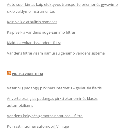
Auto supirkimas kaip efektyvus transporto priemonės gyvavimo
ciklo valdymo instrumentas
Kaip veikia atbulinis osmosas
Kaip veikia vandens nugeležinimo filtrai
Klaidos renkantis vandens filtrą
Vandens filtrai visam namui su geriamo vandens sistema
PIGUS AVIABILIETAI
Vasarinių padangų pirkimas internetu – geriausia išeitis
Ar verta brangias padangas pirkti ekonominės klasės
automobiliams
Vandens kokybės garantas namuose – filtrai
Kur rasti nuomai automobilį Vilniuje