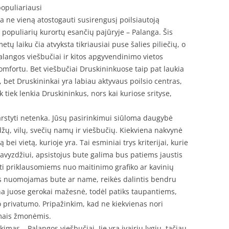
populiariausi
ja ne vieną atostogauti susirengusį poilsiautoją
iš populiarių kurortų esančių pajūryje – Palanga. Šis
tų laiku čia atvyksta tikriausiai puse šalies piliečių, o
alangos viešbučiai ir kitos apgyvendinimo vietos
komfortu. Bet viešbučiai Druskininkuose taip pat laukia
 bet Druskininkai yra labiau aktyvaus poilsio centras,
 tiek lenkia Druskininkus, nors kai kuriose srityse,
svarstyti netenka. Jūsų pasirinkimui siūloma daugybė
ų, vilų, svečių namų ir viešbučių. Kiekviena nakvynė
bei vietą, kurioje yra. Tai esminiai trys kriterijai, kurie
Pavyzdžiui, apsistojus bute galima bus patiems jaustis
ti priklausomiems nuo maitinimo grafiko ar kavinių
s nuomojamas bute ar name, reikės dalintis bendru
ina juose gerokai mažesnė, todėl patiks taupantiems,
ko privatumo. Pripažinkim, kad ne kiekvienas nori
amais žmonėmis.
imas – Palangos viešbučiai. Jie yra įvairių lygių, tačiau