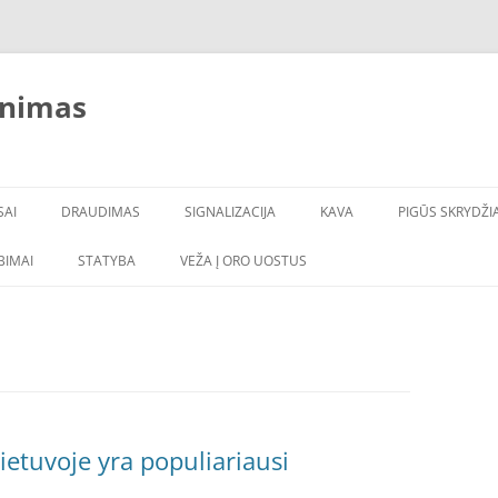
inimas
SAI
DRAUDIMAS
SIGNALIZACIJA
KAVA
PIGŪS SKRYDŽIA
LBIMAI
STATYBA
VEŽA Į ORO UOSTUS
ietuvoje yra populiariausi