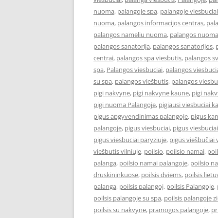
nuoma
,
palangoje spa
,
palangoje viesbuciai
nuoma
,
palangos informacijos centras
,
pal
palangos nameliu nuoma
,
palangos nuom
palangos sanatorija
,
palangos sanatorijos
,
centrai
,
palangos spa viesbutis
,
palangos s
spa
,
Palangos viesbuciai
,
palangos viesbucia
su spa
,
palangos viešbutis
,
palangos viesbu
pigi nakvyne
,
pigi nakvyne kaune
,
pigi nak
pigi nuoma Palangoje
,
pigiausi viesbuciai 
pigus apgyvendinimas palangoje
,
pigus kam
palangoje
,
pigus viesbuciai
,
pigus viesbucia
pigus viesbuciai paryziuje
,
pigūs viešbučiai v
viešbutis vilniuje
,
poilsio
,
poilsio namai
,
poi
palanga
,
poilsio namai palangoje
,
poilsio n
druskininkuose
,
poilsis dviems
,
poilsis liet
palanga
,
poilsis palangoj
,
poilsis Palangoje
,
poilsis palangoje su spa
,
poilsis palangoje 
poilsis su nakvyne
,
pramogos palangoje
,
pr