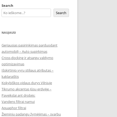
Search
Search
NAUJAUSI
Geriausias pasirinkimas parduodant
automobilį – Auto supirkimas
Cross-docking ir atsargų valdymo
optimizavimas
Išskirtinio vyrų stiliaus atributas –
kaklaraištis
Kokybiškos vidaus durys Vilniuje
Tikrumo akcentas Jūsų erdvėje –
Paveikslai ant drobės:
Vandens filtrai namui
Aquaphor filtrai
Žieminių padangų žymėjimas – svarbu