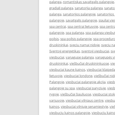
palanga
,
romantiskas savaitgalis palangoje
gradiali palanga
,
sanatorija palanga
,
sanator
palanga
,
sanatorijos palangoje
,
sanatorijos
palangoje
,
savaitgalis palangoje
,
siauliai vie
spa centrai
,
spa centrai lietuvoje
,
spa centra
palangoje
,
spa palanga
,
spa palanga viesbut
poilsis
,
spa poilsis palangoje
,
spa proceduro
druskininkai
,
sveciu namai nidoje
,
sveciu n
šventoji energetikas
,
sventoji viesbuciai
,
sv
viesbuciai
,
vanagupe palanga
,
vanagupės vi
druskininkai
,
viešbučiai druskininkuose
,
vie
viesbuciai kaune kainos
,
viesbuciai klaiped
lietuvoje
,
viesbuciai londone
,
viešbučiai nid
Palangoje
,
viesbuciai palangoje akcija
,
viesb
palangoje su spa
,
viesbuciai paryziuje
,
viesb
rygoje
,
viešbučiai šiauliuose
,
viesbuciai st
varsuvoje
,
viesbuciai vilniaus centre
,
viesbu
kainos
,
viesbuciai vilniuje senamiestyje
,
vie
viesbuciu kainos palangoje
,
viesbuciu kaino