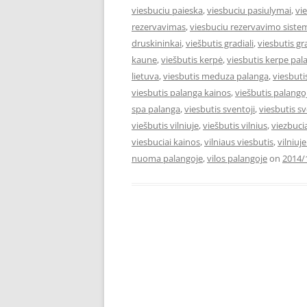
viesbuciu paieska
,
viesbuciu pasiulymai
,
vi
rezervavimas
,
viesbuciu rezervavimo siste
druskininkai
,
viešbutis gradiali
,
viesbutis gr
kaune
,
viešbutis kerpė
,
viesbutis kerpe pal
lietuva
,
viesbutis meduza palanga
,
viesbut
viesbutis palanga kainos
,
viešbutis palango
spa palanga
,
viesbutis sventoji
,
viesbutis s
viešbutis vilniuje
,
viešbutis vilnius
,
viezbuci
viesbuciai kainos
,
vilniaus viesbutis
,
vilniuj
nuoma palangoje
,
vilos palangoje
on
2014/