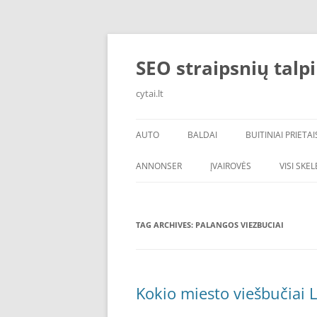
Skip
to
content
SEO straipsnių talp
cytai.lt
AUTO
BALDAI
BUITINIAI PRIETAI
PADANGOS
ANNONSER
ĮVAIROVĖS
VISI SKE
TAG ARCHIVES:
PALANGOS VIEZBUCIAI
Kokio miesto viešbučiai L