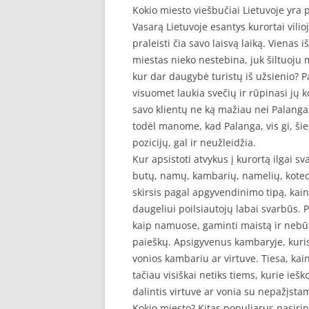
Kokio miesto viešbučiai Lietuvoje yra 
Vasarą Lietuvoje esantys kurortai vilio
praleisti čia savo laisvą laiką. Vienas 
miestas nieko nestebina, juk šiltuoju me
kur dar daugybė turistų iš užsienio? P
visuomet laukia svečių ir rūpinasi jų 
savo klientų ne ką mažiau nei Palanga,
todėl manome, kad Palanga, vis gi, šiek
pozicijų, gal ir neužleidžia.
Kur apsistoti atvykus į kurortą ilgai 
butų, namų, kambarių, namelių, kotedž
skirsis pagal apgyvendinimo tipą, kainą 
daugeliui poilsiautojų labai svarbūs. 
kaip namuose, gaminti maistą ir nebū
paieškų. Apsigyvenus kambaryje, kuri
vonios kambariu ar virtuve. Tiesa, ka
tačiau visiškai netiks tiems, kurie ieš
dalintis virtuve ar vonia su nepažįst
Kokio miesto? Kitas populiarus pasirink