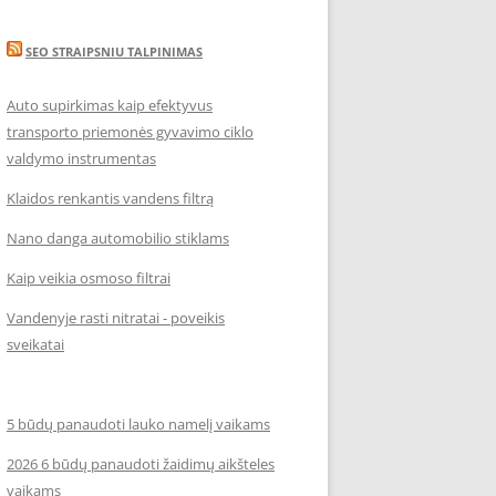
SEO STRAIPSNIU TALPINIMAS
Auto supirkimas kaip efektyvus
transporto priemonės gyvavimo ciklo
valdymo instrumentas
Klaidos renkantis vandens filtrą
Nano danga automobilio stiklams
Kaip veikia osmoso filtrai
Vandenyje rasti nitratai - poveikis
sveikatai
5 būdų panaudoti lauko namelį vaikams
2026 6 būdų panaudoti žaidimų aikšteles
vaikams