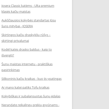
Josera Classic katėms - Ulta premium
klasės kačių maistas
Aukščiausios kokybės standartas Jūsų
šuns mitybai - JOSERA
Skirtingos kačių draskyklių rūšys –
skirtingi privalumai
Kodėl katės drasko baldus - kaip to
išvengti?
Šunų maistas internetu - praktiškas
pasirinkimas
Silikoninis kačių kraikas - kuo jis ypatingas
Ar mano katei patiks Tofu kraikas
Kokybiškas ir subalansuotas šunų ėdalas
Nerandate reikalingų prekių gyvūnams -