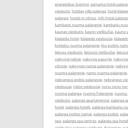
energetikas šventoji
,
gamanta hotel palang
viesbutis
,
holiday villa palanga
,
hotel klaip
palanga
,
hotels in vilnius
,
info hotel palang
kambario nuoma palangoje
,
kambariu nuo
kaunas viesbutis
,
kauno viešbučiai
,
kauno v
klaipeda hotel
,
klaipeda viesbuciai
,
klaipedo
kotedzu nuoma palangoje
,
ktu poilsio nam
lietuva viesbutis
,
lietuvos viešbučiai
,
lietuv
nakvynė nidoje
,
nakvyne pajuryje
,
nakvyne
vilniuje
,
nakvynes namai palangoje
,
nakvyn
nuoma palangoje
,
namo nuoma palangoje
nebrangus poilsis palangoje
,
nebrangus vies
viesbuciai
,
nidos viesbuciai
,
noriu noriu nor
nuoma palanga
,
nuoma Palangoje
,
nuoma p
viesbutis
,
palanga apartamentai
,
palanga 
hotel
,
palanga hotels
,
palanga kambariu n
palanga poilsio namai
,
palanga poilsis
,
pala
spa
,
palanga spa centras
,
palanga spa hotel
viešbučiai
,
palanga viešbutis
,
Palangoje
,
pa