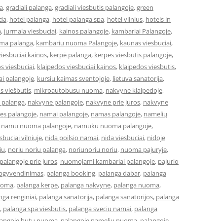
a
,
gradiali palanga
,
gradiali viesbutis palangoje
,
green
eda
,
hotel palanga
,
hotel palanga spa
,
hotel vilnius
,
hotels in
a
,
jurmala viesbuciai
,
kainos palangoje
,
kambariai Palangoje
,
ma palanga
,
kambariu nuoma Palangoje
,
kaunas viesbuciai
,
iesbuciai kainos
,
kerpė palanga
,
kerpes viesbutis palangoje
,
s viesbuciai
,
klaipedos viesbuciai kainos
,
klaipedos viesbutis
,
ai palangoje
,
kursiu kaimas sventojoje
,
lietuva sanatorija
,
os viešbutis
,
mikroautobusu nuoma
,
nakvyne klaipedoje
,
 palanga
,
nakvyne palangoje
,
nakvyne prie juros
,
nakvyne
es palangoje
,
namai palangoje
,
namas palangoje
,
namelių
,
namu nuoma palangoje
,
namuku nuoma palangoje
,
buciai vilniuje
,
nida poilsio namai
,
nida viesbuciai
,
nidoje
iu
,
noriu noriu palanga
,
noriunoriu noriu
,
nuoma pajuryje
,
alangoje prie juros
,
nuomojami kambariai palangoje
,
pajurio
apgyvendinimas
,
palanga booking
,
palanga dabar
,
palanga
uoma
,
palanga kerpe
,
palanga nakvyne
,
palanga nuoma
,
nga renginiai
,
palanga sanatorija
,
palanga sanatorijos
,
palanga
,
palanga spa viesbutis
,
palanga sveciu namai
,
palanga
langoje butu nuoma
,
palangoje nameliu nuoma
,
palangoje