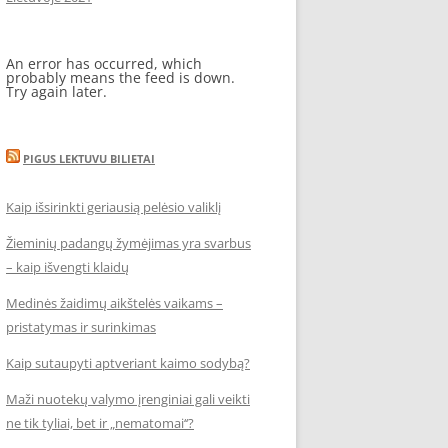
An error has occurred, which
probably means the feed is down.
Try again later.
PIGUS LEKTUVU BILIETAI
Kaip išsirinkti geriausią pelėsio valiklį
Žieminių padangų žymėjimas yra svarbus
– kaip išvengti klaidų
Medinės žaidimų aikštelės vaikams –
pristatymas ir surinkimas
Kaip sutaupyti aptveriant kaimo sodybą?
Maži nuotekų valymo įrenginiai gali veikti
ne tik tyliai, bet ir „nematomai‘‘?