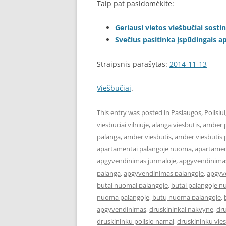
Taip pat pasidomėkite:
Geriausi vietos viešbučiai sostin
Svečius pasitinka įspūdingais 
Straipsnis parašytas:
2014-11-13
Viešbučiai
.
This entry was posted in
Paslaugos
,
Poilsiui
viesbuciai vilniuje
,
alanga viesbutis
,
amber 
palanga
,
amber viesbutis
,
amber viesbutis 
apartamentai palangoje nuoma
,
apartament
apgyvendinimas jurmaloje
,
apgyvendinimas
palanga
,
apgyvendinimas palangoje
,
apgyve
butai nuomai palangoje
,
butai palangoje 
nuoma palangoje
,
butų nuoma palangoje
,
apgyvendinimas
,
druskininkai nakvyne
,
dru
druskininku poilsio namai
,
druskininku vies