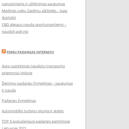
vairuotojams ir užtikrintas saugumas
Medinės vaikų žaidimų aikštelės – kaip
išsirinkti
CBD aliejaus nauda sportuojantiems –
naudoti gali visi
PERKU PADANGAS INTERNETU
Auto supirkimas naudotų transporto
priemonių rinkoje
Žieminių padangų žymėjimas – saugumas
ir nauda
Padangų žymėjimas
Automobilio turbinų istorija ir ateitis
TOP 6 populiariausi padangų gamintojai
Lietuvoje 2021