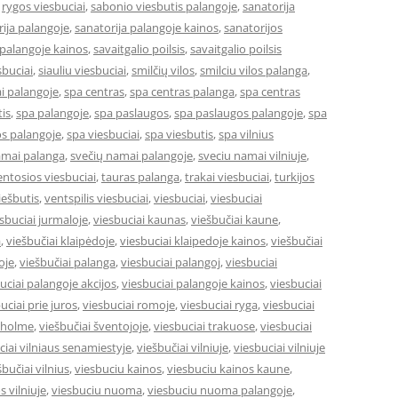
,
rygos viesbuciai
,
sabonio viesbutis palangoje
,
sanatorija
ija palangoje
,
sanatorija palangoje kainos
,
sanatorijos
 palangoje kainos
,
savaitgalio poilsis
,
savaitgalio poilsis
sbuciai
,
siauliu viesbuciai
,
smilčių vilos
,
smilciu vilos palanga
,
i palangoje
,
spa centras
,
spa centras palanga
,
spa centras
is
,
spa palangoje
,
spa paslaugos
,
spa paslaugos palangoje
,
spa
s palangoje
,
spa viesbuciai
,
spa viesbutis
,
spa vilnius
amai palanga
,
svečių namai palangoje
,
sveciu namai vilniuje
,
entosios viesbuciai
,
tauras palanga
,
trakai viesbuciai
,
turkijos
ešbutis
,
ventspilis viesbuciai
,
viesbuciai
,
viesbuciai
sbuciai jurmaloje
,
viesbuciai kaunas
,
viešbučiai kaune
,
a
,
viešbučiai klaipėdoje
,
viesbuciai klaipedoje kainos
,
viešbučiai
oje
,
viešbučiai palanga
,
viesbuciai palangoj
,
viesbuciai
uciai palangoje akcijos
,
viesbuciai palangoje kainos
,
viesbuciai
uciai prie juros
,
viesbuciai romoje
,
viesbuciai ryga
,
viesbuciai
okholme
,
viešbučiai šventojoje
,
viesbuciai trakuose
,
viesbuciai
ciai vilniaus senamiestyje
,
viešbučiai vilniuje
,
viesbuciai vilniuje
šbučiai vilnius
,
viesbuciu kainos
,
viesbuciu kainos kaune
,
s vilniuje
,
viesbuciu nuoma
,
viesbuciu nuoma palangoje
,