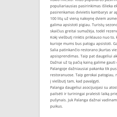
populiariausias pasirinkimas išlieka e
pasirenkamas dvivietis kambarys ar a
100 litų už vieną nakvynę dviem asmen
galima apsistoti pigiau. Turistų sezono
skaičius greitai sumažėja, todėl rezer
Kokį viešbutį rinktis priklauso nuo to,
kurioje mums bus patogu apsistoti. G
šalia patinkančio restorano įkurtas vi
apsisprendimas. Taip pat daugeliui aktu
Dažnai už tą pačią kainą galime gauti 
Palangoje dažniausiai pakanka tik pusr
restoranuose. Taip gerokai patogiau, ne
į viešbutį tam, kad pavalgyti.
Palanga daugeliui asocijuojasi su atost
pailsėti ir turiningai praleisti laiką p
pušynais. Juk Palanga dažnai vadinama
puikus.