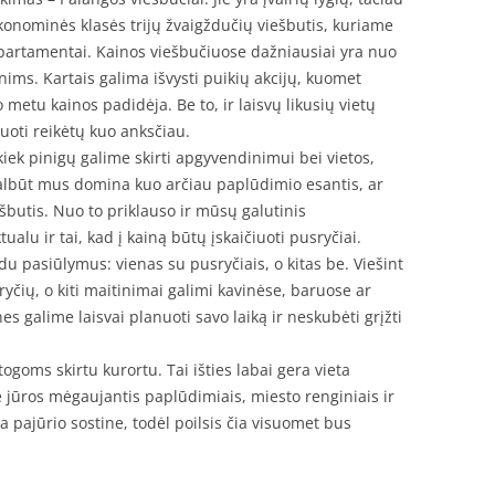
konominės klasės trijų žvaigždučių viešbutis, kuriame
partamentai. Kainos viešbučiuose dažniausiai yra nuo
ims. Kartais galima išvysti puikių akcijų, kuomet
 metu kainos padidėja. Be to, ir laisvų likusių vietų
vuoti reikėtų kuo anksčiau.
 kiek pinigų galime skirti apgyvendinimui bei vietos,
albūt mus domina kuo arčiau paplūdimio esantis, ar
ešbutis. Nuo to priklauso ir mūsų galutinis
alu ir tai, kad į kainą būtų įskaičiuoti pusryčiai.
du pasiūlymus: vienas su pusryčiais, o kitas be. Viešint
yčių, o kiti maitinimai galimi kavinėse, baruose ar
s galime laisvai planuoti savo laiką ir neskubėti grįžti
ogoms skirtu kurortu. Tai išties labai gera vieta
rie jūros mėgaujantis paplūdimiais, miesto renginiais ir
 pajūrio sostine, todėl poilsis čia visuomet bus