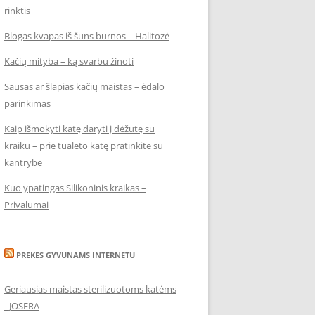
rinktis
Blogas kvapas iš šuns burnos – Halitozė
Kačių mityba – ką svarbu žinoti
Sausas ar šlapias kačių maistas – ėdalo
parinkimas
Kaip išmokyti katę daryti į dėžutę su
kraiku – prie tualeto katę pratinkite su
kantrybe
Kuo ypatingas Silikoninis kraikas –
Privalumai
PREKES GYVUNAMS INTERNETU
Geriausias maistas sterilizuotoms katėms
- JOSERA