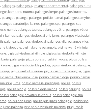
,
palangos
,
palangos 4
,
Palangos apartamentai
,
palangos butu
angos kambariu nuoma
,
palangos kerpe
,
palangos kurortas
,
a
,
palangos palanga
,
palangos poilsio namai
,
palangos ramybe
,
palangos sanatorijos kainos
,
palangos spa
,
palangos spa
veciu namai
,
palangos tauras
,
palangos vėtra
,
palangos vėtra
i ir kainos
,
palangos viesbuciai prie juros
,
palangos viesbuciai
tis palanga
,
palangos viezbuciai
,
palangos vila
,
palangos vilos
,
vyne klaipedoje
,
pigi nakvyne palangoje
,
pigi nakvynė vilniuje
,
kaune
,
pigiausi viesbuciai vilniuje
,
pigiausias viesbutis vilniuje
,
bariai palangoje
,
pigus poilsis druskininkuose
,
pigus poilsis
i kaune
,
pigus viesbuciai klaipedoje
,
pigus viesbuciai palangoje
,
ilniuje
,
pigus viesbutis kaune
,
pigus viesbutis palangoje
,
pigus
lsio namai druskininkuose
,
poilsio namai nidoje
,
poilsio namai
amai prie juros
,
poilsio nameliai palangoje
,
poilsis
,
poilsis
uvoje
,
poilsis nidoje
,
poilsis nidoje kainos
,
poilsis pajūryje
,
poilsis
poilsis palangoje privatus sektorius
,
poilsis palangoje spa
,
ziema
,
poilsis prie jūros
,
poilsis prie juros palangoje
,
poilsis spa
,
ie juros palanga
,
prie parko viesbutis palanga
,
priejuros.lt