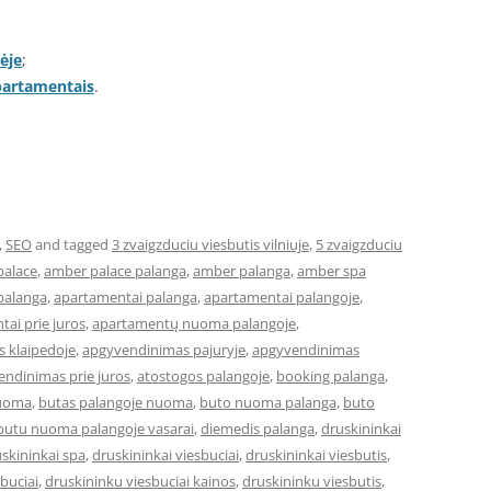
ėje
;
apartamentais
.
,
SEO
and tagged
3 zvaigzduciu viesbutis vilniuje
,
5 zvaigzduciu
palace
,
amber palace palanga
,
amber palanga
,
amber spa
palanga
,
apartamentai palanga
,
apartamentai palangoje
,
ai prie juros
,
apartamentų nuoma palangoje
,
 klaipedoje
,
apgyvendinimas pajuryje
,
apgyvendinimas
ndinimas prie juros
,
atostogos palangoje
,
booking palanga
,
nuoma
,
butas palangoje nuoma
,
buto nuoma palanga
,
buto
butu nuoma palangoje vasarai
,
diemedis palanga
,
druskininkai
skininkai spa
,
druskininkai viesbuciai
,
druskininkai viesbutis
,
buciai
,
druskininku viesbuciai kainos
,
druskininku viesbutis
,