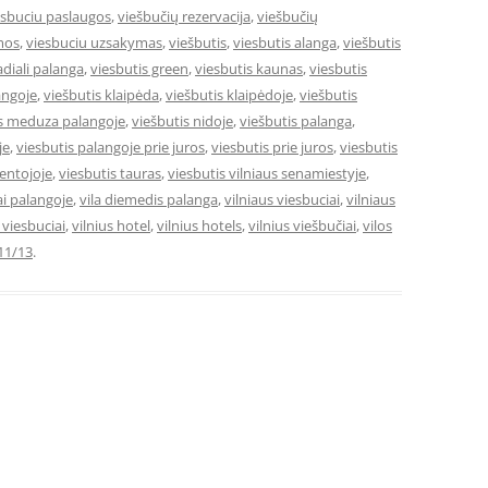
esbuciu paslaugos
,
viešbučių rezervacija
,
viešbučių
mos
,
viesbuciu uzsakymas
,
viešbutis
,
viesbutis alanga
,
viešbutis
adiali palanga
,
viesbutis green
,
viesbutis kaunas
,
viesbutis
angoje
,
viešbutis klaipėda
,
viešbutis klaipėdoje
,
viešbutis
is meduza palangoje
,
viešbutis nidoje
,
viešbutis palanga
,
je
,
viesbutis palangoje prie juros
,
viesbutis prie juros
,
viesbutis
ventojoje
,
viesbutis tauras
,
viesbutis vilniaus senamiestyje
,
ai palangoje
,
vila diemedis palanga
,
vilniaus viesbuciai
,
vilniaus
e viesbuciai
,
vilnius hotel
,
vilnius hotels
,
vilnius viešbučiai
,
vilos
11/13
.