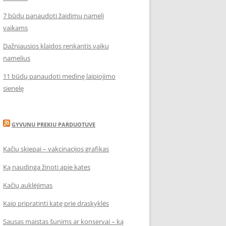
7 būdų panaudoti žaidimų namelį
vaikams
Dažniausios klaidos renkantis vaikų
namelius
11 būdų panaudoti medinę laipiojimo
sienelę
GYVUNU PREKIU PARDUOTUVE
Kačių skiepai – vakcinacijos grafikas
Ką naudinga žinoti apie kates
Kačių auklėjimas
Kaip pripratinti katę prie draskyklės
Sausas maistas šunims ar konservai – ką