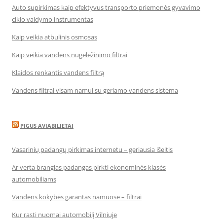
Auto supirkimas kaip efektyvus transporto priemonės gyvavimo
ciklo valdymo instrumentas
Kaip veikia atbulinis osmosas
Kaip veikia vandens nugeležinimo filtrai
Klaidos renkantis vandens filtrą
Vandens filtrai visam namui su geriamo vandens sistema
PIGUS AVIABILIETAI
Vasarinių padangų pirkimas internetu – geriausia išeitis
Ar verta brangias padangas pirkti ekonominės klasės
automobiliams
Vandens kokybės garantas namuose – filtrai
Kur rasti nuomai automobilį Vilniuje