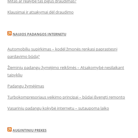
Mitas ar realybė tas pigus draudimas?
Klausimai ir atsakymai dėl draudimo
NAUJOS PADANGOS INTERNETU
Automobilių supirkimas – kodėl žmonės renkasi paprastesnį
pardavimo būdą?
Žieminių padangų žymėjimo reikšmės – Atsakomybė nesilaikant
taisyklių
Padangų žymėjimas
Turbokompresoriaus veikimo principai – būdai išvengti remonto
Vasarinių padangų kokybė internetu – sutaupoma laiko
AUGINTINIU PREKES