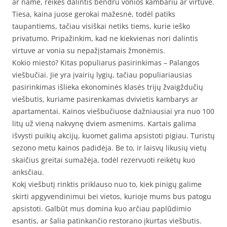
ar name, reikės dalintis bendru vonios kambariu ar virtuve.
Tiesa, kaina juose gerokai mažesnė, todėl patiks
taupantiems, tačiau visiškai netiks tiems, kurie ieško
privatumo. Pripažinkim, kad ne kiekvienas nori dalintis
virtuve ar vonia su nepažįstamais žmonėmis.
Kokio miesto? Kitas populiarus pasirinkimas – Palangos
viešbučiai. Jie yra įvairių lygių, tačiau populiariausias
pasirinkimas išlieka ekonominės klasės trijų žvaigždučių
viešbutis, kuriame pasirenkamas dvivietis kambarys ar
apartamentai. Kainos viešbučiuose dažniausiai yra nuo 100
litų už vieną nakvynę dviem asmenims. Kartais galima
išvysti puikių akcijų, kuomet galima apsistoti pigiau. Turistų
sezono metu kainos padidėja. Be to, ir laisvų likusių vietų
skaičius greitai sumažėja, todėl rezervuoti reikėtų kuo
anksčiau.
Kokį viešbutį rinktis priklauso nuo to, kiek pinigų galime
skirti apgyvendinimui bei vietos, kurioje mums bus patogu
apsistoti. Galbūt mus domina kuo arčiau paplūdimio
esantis, ar šalia patinkančio restorano įkurtas viešbutis.