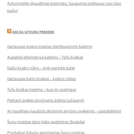
Automobilio draudimas internetu. Saugumas priklauso nuo Jūsų
pačių!
AKCIJA GYVUNU PREKEMS
Geriausias Josera maistas sterilizuotoms katėms
Augalinė alternatyva katėms – Tofu kraikas
Kačių kraiko rūšys – kokį parinkti katei
Geriausias kačių kraikas – kokios rūšies
Tofu kraikas katėms – kuo jis ypatingas
Perkant prekes gyvūnams galima sutaupyti
Ar naudinga naudotis akcijomis gyvūnų prekėmis – pastebėjimai
Šunų maistas daro įtaką augintinio išvaizdai
Produktai iš kurių gaminamas šunų maistas