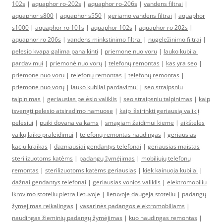
102s
|
aquaphor ro-202s
|
aquaphor ro-206s
|
vandens filtrai
|
aquaphor s800
|
aquaphor s550
|
geriamo vandens filtrai
|
aquaphor
s1000
|
aquaphor ro 101s
|
aquaphor 102s
|
aquaphor ro 202s
|
aquaphor ro 206s
|
vandens minkstinimo filtrai
|
nugeležinimo filtrai
|
pelesio kvapa galima panaikinti
|
priemone nuo voru
|
lauko kubilai
pardavimui
|
priemonė nuo vorų
|
telefonų remontas
|
kas yra seo
|
priemone nuo voru
|
telefonų remontas
|
telefonų remontas
|
priemonė nuo vorų
|
lauko kubilai pardavimui
|
seo straipsniu
talpinimas
|
geriausias pelėsio valiklis
|
seo straipsniu talpinimas
|
kaip
isvengti pelesio atsiradimo namuose
|
kaip išsirinkti geriausią valiklį
pelėsiui
|
puiki dovana vaikams
|
smagiam žaidimui kieme
|
aikštelės
vaikų laiko praleidimui
|
telefonų remontas naudingas
|
geriausias
kaciu kraikas
|
dazniausiai gendantys telefonai
|
geriausias maistas
sterilizuotoms katėms
|
padangų žymėjimas
|
mobiliųjų telefonų
remontas
|
sterilizuotoms katėms geriausias
|
kiek kainuoja kubilai
|
dažnai gendantys telefonai
|
geriausias vonios valiklis
|
elektromobiliu
ikrovimo stoteliu pletra lietuvoje
|
lietuvoje daugeja stoteliu
|
padangų
žymėjimas reikalingas
|
vasarinės padangos elektromobiliams
|
naudingas žieminių padangų žymėjimas
|
kuo naudingas remontas
|