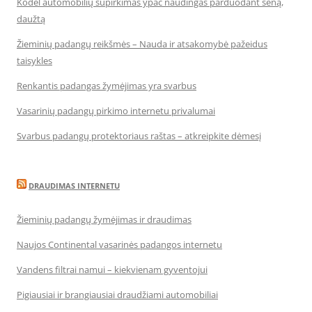
Kodėl automobilių supirkimas ypač naudingas parduodant seną,
daužtą
Žieminių padangų reikšmės – Nauda ir atsakomybė pažeidus
taisykles
Renkantis padangas žymėjimas yra svarbus
Vasarinių padangų pirkimo internetu privalumai
Svarbus padangų protektoriaus raštas – atkreipkite dėmesį
DRAUDIMAS INTERNETU
Žieminių padangų žymėjimas ir draudimas
Naujos Continental vasarinės padangos internetu
Vandens filtrai namui – kiekvienam gyventojui
Pigiausiai ir brangiausiai draudžiami automobiliai