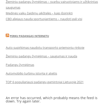
Žieminių padangų žymėjimas – svarbu vairuotojams ir užtikrintas
saugumas
Medinės vaikų žaidimų aikštelės – kaip išsirinkti
CBD aliejaus nauda sportuojantiems – naudoti gali visi
PERKU PADANGAS INTERNETU
Auto supirkimas naudotų transporto priemonių rinkoje
Žieminių padangų žymėjimas – saugumas ir nauda
Padangų žymėjimas
Automobilio turbinų istorija ir ateitis
TOP 6 populiariausi padangų gamintojai Lietuvoje 2021
An error has occurred, which probably means the feed is
down. Try again later.