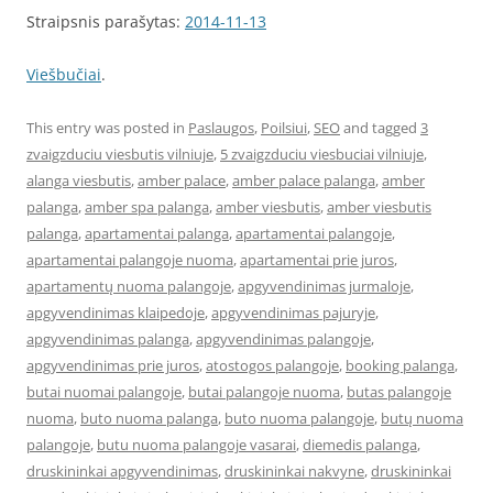
Straipsnis parašytas:
2014-11-13
Viešbučiai
.
This entry was posted in
Paslaugos
,
Poilsiui
,
SEO
and tagged
3
zvaigzduciu viesbutis vilniuje
,
5 zvaigzduciu viesbuciai vilniuje
,
alanga viesbutis
,
amber palace
,
amber palace palanga
,
amber
palanga
,
amber spa palanga
,
amber viesbutis
,
amber viesbutis
palanga
,
apartamentai palanga
,
apartamentai palangoje
,
apartamentai palangoje nuoma
,
apartamentai prie juros
,
apartamentų nuoma palangoje
,
apgyvendinimas jurmaloje
,
apgyvendinimas klaipedoje
,
apgyvendinimas pajuryje
,
apgyvendinimas palanga
,
apgyvendinimas palangoje
,
apgyvendinimas prie juros
,
atostogos palangoje
,
booking palanga
,
butai nuomai palangoje
,
butai palangoje nuoma
,
butas palangoje
nuoma
,
buto nuoma palanga
,
buto nuoma palangoje
,
butų nuoma
palangoje
,
butu nuoma palangoje vasarai
,
diemedis palanga
,
druskininkai apgyvendinimas
,
druskininkai nakvyne
,
druskininkai