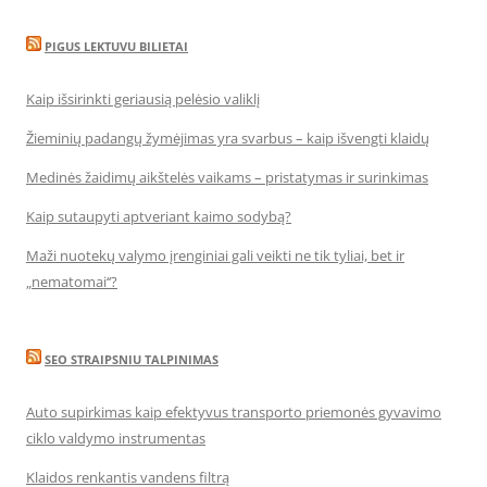
PIGUS LEKTUVU BILIETAI
Kaip išsirinkti geriausią pelėsio valiklį
Žieminių padangų žymėjimas yra svarbus – kaip išvengti klaidų
Medinės žaidimų aikštelės vaikams – pristatymas ir surinkimas
Kaip sutaupyti aptveriant kaimo sodybą?
Maži nuotekų valymo įrenginiai gali veikti ne tik tyliai, bet ir
„nematomai‘‘?
SEO STRAIPSNIU TALPINIMAS
Auto supirkimas kaip efektyvus transporto priemonės gyvavimo
ciklo valdymo instrumentas
Klaidos renkantis vandens filtrą