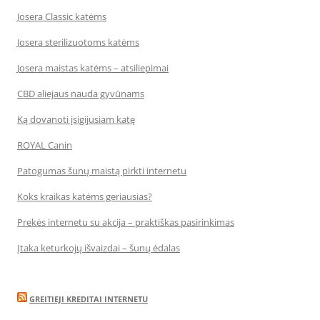
Josera Classic katėms
Josera sterilizuotoms katėms
Josera maistas katėms – atsiliepimai
CBD aliejaus nauda gyvūnams
Ką dovanoti įsigijusiam katę
ROYAL Canin
Patogumas šunų maistą pirkti internetu
Koks kraikas katėms geriausias?
Prekės internetu su akcija – praktiškas pasirinkimas
Įtaka keturkojų išvaizdai – šunų ėdalas
GREITIEJI KREDITAI INTERNETU