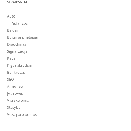
STRAIPSNIAI
Auto
Padangos
Baldai
Buitiniai prietaisai
Draudimas
Signalizacija
Kava
Pigūs skrydžiai
Bankrotas
SEO
Annonser
Įvairovės
Visi skelbimai
Statyba
Veža į oro uostus