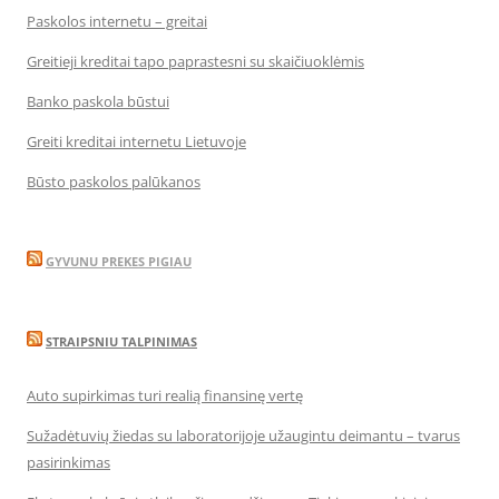
Paskolos internetu – greitai
Greitieji kreditai tapo paprastesni su skaičiuoklėmis
Banko paskola būstui
Greiti kreditai internetu Lietuvoje
Būsto paskolos palūkanos
GYVUNU PREKES PIGIAU
STRAIPSNIU TALPINIMAS
Auto supirkimas turi realią finansinę vertę
Sužadėtuvių žiedas su laboratorijoje užaugintu deimantu – tvarus
pasirinkimas