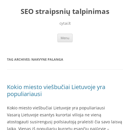
Skip
to
SEO straipsnių talpinimas
content
cytai.lt
Menu
TAG ARCHIVES:
NAKVYNE PALANGA
Kokio miesto viešbučiai Lietuvoje yra
populiariausi
Kokio miesto viešbučiai Lietuvoje yra populiariausi
Vasarą Lietuvoje esantys kurortai vilioja ne vieną
atostogauti susirengusį poilsiautoją praleisti čia savo laisvą
laiką. Vienas iš populiarių kurortų esančių pajūryje –