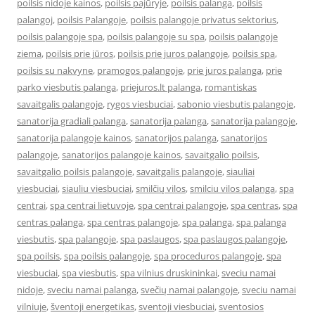
poilsis nidoje kainos
,
poilsis pajūryje
,
poilsis palanga
,
poilsis
palangoj
,
poilsis Palangoje
,
poilsis palangoje privatus sektorius
,
poilsis palangoje spa
,
poilsis palangoje su spa
,
poilsis palangoje
ziema
,
poilsis prie jūros
,
poilsis prie juros palangoje
,
poilsis spa
,
poilsis su nakvyne
,
pramogos palangoje
,
prie juros palanga
,
prie
parko viesbutis palanga
,
priejuros.lt palanga
,
romantiskas
savaitgalis palangoje
,
rygos viesbuciai
,
sabonio viesbutis palangoje
,
sanatorija gradiali palanga
,
sanatorija palanga
,
sanatorija palangoje
,
sanatorija palangoje kainos
,
sanatorijos palanga
,
sanatorijos
palangoje
,
sanatorijos palangoje kainos
,
savaitgalio poilsis
,
savaitgalio poilsis palangoje
,
savaitgalis palangoje
,
siauliai
viesbuciai
,
siauliu viesbuciai
,
smilčių vilos
,
smilciu vilos palanga
,
spa
centrai
,
spa centrai lietuvoje
,
spa centrai palangoje
,
spa centras
,
spa
centras palanga
,
spa centras palangoje
,
spa palanga
,
spa palanga
viesbutis
,
spa palangoje
,
spa paslaugos
,
spa paslaugos palangoje
,
spa poilsis
,
spa poilsis palangoje
,
spa proceduros palangoje
,
spa
viesbuciai
,
spa viesbutis
,
spa vilnius druskininkai
,
sveciu namai
nidoje
,
sveciu namai palanga
,
svečių namai palangoje
,
sveciu namai
vilniuje
,
šventoji energetikas
,
sventoji viesbuciai
,
sventosios