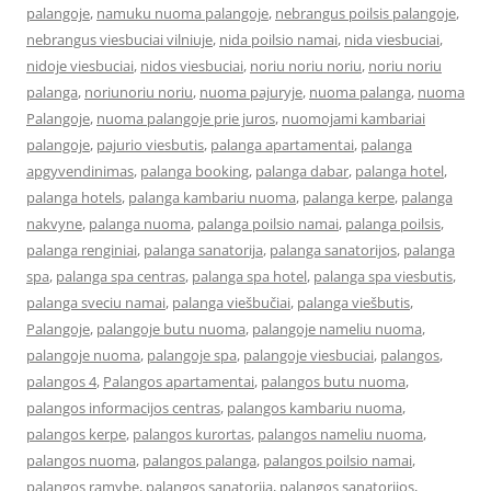
palangoje
,
namuku nuoma palangoje
,
nebrangus poilsis palangoje
,
nebrangus viesbuciai vilniuje
,
nida poilsio namai
,
nida viesbuciai
,
nidoje viesbuciai
,
nidos viesbuciai
,
noriu noriu noriu
,
noriu noriu
palanga
,
noriunoriu noriu
,
nuoma pajuryje
,
nuoma palanga
,
nuoma
Palangoje
,
nuoma palangoje prie juros
,
nuomojami kambariai
palangoje
,
pajurio viesbutis
,
palanga apartamentai
,
palanga
apgyvendinimas
,
palanga booking
,
palanga dabar
,
palanga hotel
,
palanga hotels
,
palanga kambariu nuoma
,
palanga kerpe
,
palanga
nakvyne
,
palanga nuoma
,
palanga poilsio namai
,
palanga poilsis
,
palanga renginiai
,
palanga sanatorija
,
palanga sanatorijos
,
palanga
spa
,
palanga spa centras
,
palanga spa hotel
,
palanga spa viesbutis
,
palanga sveciu namai
,
palanga viešbučiai
,
palanga viešbutis
,
Palangoje
,
palangoje butu nuoma
,
palangoje nameliu nuoma
,
palangoje nuoma
,
palangoje spa
,
palangoje viesbuciai
,
palangos
,
palangos 4
,
Palangos apartamentai
,
palangos butu nuoma
,
palangos informacijos centras
,
palangos kambariu nuoma
,
palangos kerpe
,
palangos kurortas
,
palangos nameliu nuoma
,
palangos nuoma
,
palangos palanga
,
palangos poilsio namai
,
palangos ramybe
,
palangos sanatorija
,
palangos sanatorijos
,