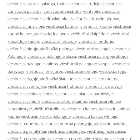
viesbuciai
,
tauras palanga
,
trakai viesbuciai
,
turkijos viesbuciai
,
vanagupe palanga
,
vanagupės viešbutis
,
ventspilis viesbuciai
,
viesbuciai
,
viesbuciai druskininkai
,
viešbučiai druskininkuose
,
viesbuciai jurmaloje
,
viesbuciai kaunas
,
viešbučiai kaune
,
viesbuciai
kaune kainos
,
viesbuciai klaipeda
,
viešbučiai klaipėdoje
,
viesbuciai
klaipedoje kainos
,
viešbučiai lietuvoje
,
viesbuciai londone
,
viešbučiai nidoje
,
viešbučiai palanga
,
viesbuciai palangoj
,
viesbuciai
Palangoje
,
viesbuciai palangoje akcija
,
viesbuciai palangoje akcijos
,
viesbuciai palangoje kainos
,
viesbuciai palangoje su spa
,
viesbuciai
paryziuje
,
viesbuciai prie juros
,
viesbuciai romoje
,
viesbuciai ryga
,
viesbuciai rygoje
,
viešbučiai šiauliuose
,
viesbuciai stokholme
,
viešbučiai šventojoje
,
viesbuciai trakuose
,
viesbuciai varsuvoje
,
viesbuciai vilniaus centre
,
viesbuciai vilniaus senamiestyje
,
viešbučiai vilniuje
,
viesbuciai vilniuje kainos
,
viesbuciai vilniuje
senamiestyje
,
viešbučiai vilnius
,
viesbuciu kainos
,
viesbuciu kainos
kaune
,
viesbuciu kainos palangoje
,
viesbuciu kainos vilniuje
,
viesbuciu nuoma
,
viesbuciu nuoma palangoje
,
viesbuciu paieska
,
viesbuciu pasiulymai
,
viesbuciu paslaugos
,
viešbučių rezervacija
,
viešbučių rezervavimas
,
viesbuciu rezervavimo sistemos
,
viesbuciu