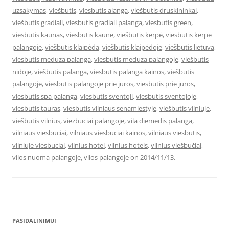
uzsakymas
,
viešbutis
,
viesbutis alanga
,
viešbutis druskininkai
,
viešbutis gradiali
,
viesbutis gradiali palanga
,
viesbutis green
,
viesbutis kaunas
,
viesbutis kaune
,
viešbutis kerpė
,
viesbutis kerpe
palangoje
,
viešbutis klaipėda
,
viešbutis klaipėdoje
,
viešbutis lietuva
,
viesbutis meduza palanga
,
viesbutis meduza palangoje
,
viešbutis
nidoje
,
viešbutis palanga
,
viesbutis palanga kainos
,
viešbutis
palangoje
,
viesbutis palangoje prie juros
,
viesbutis prie juros
,
viesbutis spa palanga
,
viesbutis sventoji
,
viesbutis sventojoje
,
viesbutis tauras
,
viesbutis vilniaus senamiestyje
,
viešbutis vilniuje
,
viešbutis vilnius
,
viezbuciai palangoje
,
vila diemedis palanga
,
vilniaus viesbuciai
,
vilniaus viesbuciai kainos
,
vilniaus viesbutis
,
vilniuje viesbuciai
,
vilnius hotel
,
vilnius hotels
,
vilnius viešbučiai
,
vilos nuoma palangoje
,
vilos palangoje
on
2014/11/13
.
PASIDALINIMUI