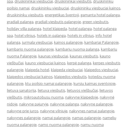
spa
,
druskininkai viesbuciai
,
druskininkai viesbutis
,
druskininku
poilsio namai
,
druskininku viesbuciai
,
druskininku viesbuciai kainos
,
druskininku viesbutis
,
energetikas šventoji
,
gamanta hotel palanga
,
gradiali palanga
,
gradiali viesbutis palangoje
,
green viesbutis
,
holiday villa palanga
,
hotel klaipeda
,
hotel palanga
,
hotel palanga
spa
,
hotel vilnius
,
hotels in palanga
,
hotels in vilnius
,
info hotel
palanga
,
jurmala viesbuciai
,
kainos palangoje
,
kambariai Palangoje
,
kambario nuoma palangoje
,
kambariu nuoma palanga
,
kambariu
nuoma Palangoje
,
kaunas viesbuciai
,
kaunas viesbutis
,
kauno
viešbučiai
,
kauno viesbuciai kainos
,
kerpė palanga
,
kerpes viesbutis
palangoje
,
klaipeda hotel
,
klaipeda viesbuciai
,
klaipedos viesbuciai
,
klaipedos viesbuciai kainos
,
klaipedos viesbutis
,
kotedzu nuoma
palangoje
,
ktu poilsio namai palangoje
,
kursiu kaimas sventojoje
,
lietuva sanatorija
,
lietuva viesbutis
,
lietuvos viešbučiai
,
lietuvos
viešbutis
,
mikroautobusu nuoma
,
nakvyne klaipedoje
,
nakvynė
nidoje
,
nakvyne pajuryje
,
nakvyne palanga
,
nakvyne palangoje
,
nakvyne prie juros
,
nakvyne vilniuje
,
nakvynes namai palangoje
,
nakvynes palangoje
,
namai palangoje
,
namas palangoje
,
namelių
nuoma palangoje
,
namo nuoma palangoje
,
namu nuoma