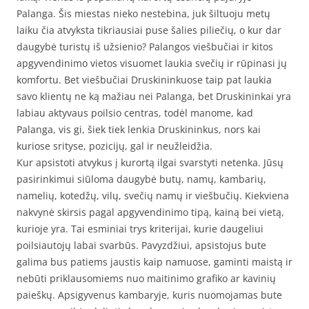
Palanga. Šis miestas nieko nestebina, juk šiltuoju metų
laiku čia atvyksta tikriausiai puse šalies piliečių, o kur dar
daugybė turistų iš užsienio? Palangos viešbučiai ir kitos
apgyvendinimo vietos visuomet laukia svečių ir rūpinasi jų
komfortu. Bet viešbučiai Druskininkuose taip pat laukia
savo klientų ne ką mažiau nei Palanga, bet Druskininkai yra
labiau aktyvaus poilsio centras, todėl manome, kad
Palanga, vis gi, šiek tiek lenkia Druskininkus, nors kai
kuriose srityse, pozicijų, gal ir neužleidžia.
Kur apsistoti atvykus į kurortą ilgai svarstyti netenka. Jūsų
pasirinkimui siūloma daugybė butų, namų, kambarių,
namelių, kotedžų, vilų, svečių namų ir viešbučių. Kiekviena
nakvynė skirsis pagal apgyvendinimo tipą, kainą bei vietą,
kurioje yra. Tai esminiai trys kriterijai, kurie daugeliui
poilsiautojų labai svarbūs. Pavyzdžiui, apsistojus bute
galima bus patiems jaustis kaip namuose, gaminti maistą ir
nebūti priklausomiems nuo maitinimo grafiko ar kavinių
paieškų. Apsigyvenus kambaryje, kuris nuomojamas bute