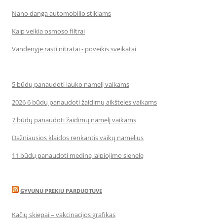
Nano danga automobilio stiklams
Kaip veikia osmoso filtrai
Vandenyje rasti nitratai - poveikis sveikatai
5 būdų panaudoti lauko namelį vaikams
2026 6 būdų panaudoti žaidimų aikšteles vaikams
7 būdų panaudoti žaidimų namelį vaikams
Dažniausios klaidos renkantis vaikų namelius
11 būdų panaudoti medinę laipiojimo sienelę
GYVUNU PREKIU PARDUOTUVE
Kačių skiepai – vakcinacijos grafikas