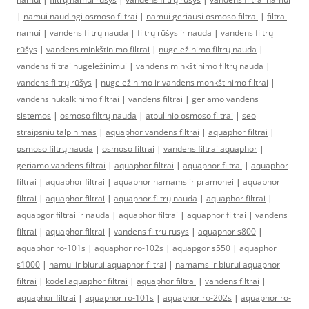
|
namui naudingi osmoso filtrai
|
namui geriausi osmoso filtrai
|
filtrai
namui
|
vandens filtrų nauda
|
filtrų rūšys ir nauda
|
vandens filtrų
rūšys
|
vandens minkštinimo filtrai
|
nugeležinimo filtrų nauda
|
vandens filtrai nugeležinimui
|
vandens minkštinimo filtrų nauda
|
vandens filtrų rūšys
|
nugeležinimo ir vandens monkštinimo filtrai
|
vandens nukalkinimo filtrai
|
vandens filtrai
|
geriamo vandens
sistemos
|
osmoso filtrų nauda
|
atbulinio osmoso filtrai
|
seo
straipsniu talpinimas
|
aquaphor vandens filtrai
|
aquaphor filtrai
|
osmoso filtrų nauda
|
osmoso filtrai
|
vandens filtrai aquaphor
|
geriamo vandens filtrai
|
aquaphor filtrai
|
aquaphor filtrai
|
aquaphor
filtrai
|
aquaphor filtrai
|
aquaphor namams ir pramonei
|
aquaphor
filtrai
|
aquaphor filtrai
|
aquaphor filtrų nauda
|
aquaphor filtrai
|
aquapgor filtrai ir nauda
|
aquaphor filtrai
|
aquaphor filtrai
|
vandens
filtrai
|
aquaphor filtrai
|
vandens filtru rusys
|
aquaphor s800
|
aquaphor ro-101s
|
aquaphor ro-102s
|
aquapgor s550
|
aquaphor
s1000
|
namui ir biurui aquaphor filtrai
|
namams ir biurui aquaphor
filtrai
|
kodel aquaphor filtrai
|
aquaphor filtrai
|
vandens filtrai
|
aquaphor filtrai
|
aquaphor ro-101s
|
aquaphor ro-202s
|
aquaphor ro-