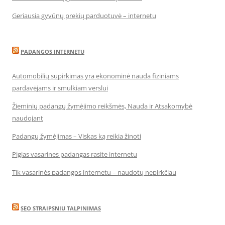
Geriausia gyvūnų prekių parduotuvė – internetu
PADANGOS INTERNETU
Automobilių supirkimas yra ekonominė nauda fiziniams
pardavėjams ir smulkiam verslui
Žieminių padangų žymėjimo reikšmės, Nauda ir Atsakomybė
naudojant
Padangų žymėjimas – Viskas ką reikia žinoti
Pigias vasarines padangas rasite internetu
Tik vasarinės padangos internetu – naudotų nepirkčiau
SEO STRAIPSNIU TALPINIMAS