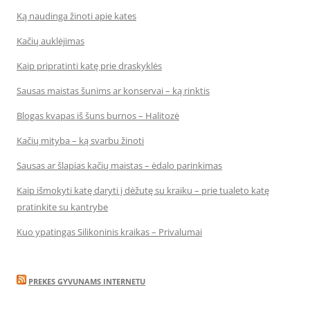
Ką naudinga žinoti apie kates
Kačių auklėjimas
Kaip pripratinti katę prie draskyklės
Sausas maistas šunims ar konservai – ką rinktis
Blogas kvapas iš šuns burnos – Halitozė
Kačių mityba – ką svarbu žinoti
Sausas ar šlapias kačių maistas – ėdalo parinkimas
Kaip išmokyti katę daryti į dėžutę su kraiku – prie tualeto katę
pratinkite su kantrybe
Kuo ypatingas Silikoninis kraikas – Privalumai
PREKES GYVUNAMS INTERNETU