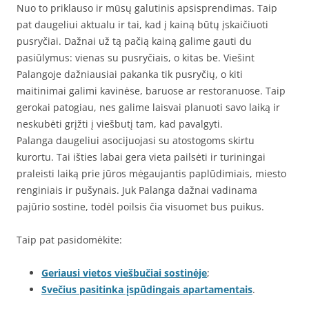
Nuo to priklauso ir mūsų galutinis apsisprendimas. Taip
pat daugeliui aktualu ir tai, kad į kainą būtų įskaičiuoti
pusryčiai. Dažnai už tą pačią kainą galime gauti du
pasiūlymus: vienas su pusryčiais, o kitas be. Viešint
Palangoje dažniausiai pakanka tik pusryčių, o kiti
maitinimai galimi kavinėse, baruose ar restoranuose. Taip
gerokai patogiau, nes galime laisvai planuoti savo laiką ir
neskubėti grįžti į viešbutį tam, kad pavalgyti.
Palanga daugeliui asocijuojasi su atostogoms skirtu
kurortu. Tai išties labai gera vieta pailsėti ir turiningai
praleisti laiką prie jūros mėgaujantis paplūdimiais, miesto
renginiais ir pušynais. Juk Palanga dažnai vadinama
pajūrio sostine, todėl poilsis čia visuomet bus puikus.
Taip pat pasidomėkite:
Geriausi vietos viešbučiai sostinėje
;
Svečius pasitinka įspūdingais apartamentais
.