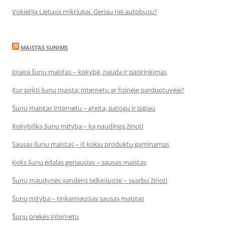
Vokietija Lietuva mikriukai. Geriau nei autobusu?
MAISTAS SUNIMS
Josera šunų maistas – kokybė, nauda ir pasirinkimas
Kur pirkti šunų maistą: internetu ar fizinėje parduotuvėje?
Šunų maistas internetu – greita, patogu ir pigiau
Kokybiška šunų mityba – ką naudinga žinoti
Sausas šunų maistas – iš kokių produktų gaminamas
Koks šunų ėdalas geriausias – sausas maistas
Šunų maudynės vandens telkiniuose – svarbu žinoti
Šunų mityba – tinkamiausias sausas maistas
Šunų prekės internetu