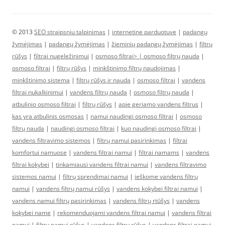
© 2013
SEO straipsniu talpinimas
|
internetine parduotuve
|
padangų
žymėjimas
|
padangų žymėjimas
|
žieminių padangų žymėjimas
|
filtrų
rūšys
|
filtrai nugeležinimui
|
osmoso filtrai> |
osmoso filtrų nauda
|
osmoso filtrai
|
filtrų rūšys
|
minkštinimo filtrų naudojimas
|
minkštinimo sistema
|
filtrų rūšys ir nauda
|
osmoso filtrai
|
vandens
filtrai nukalkinimui
|
vandens filtrų nauda
|
osmoso filtrų nauda
|
atbulinio osmoso filtrai
|
filtrų rūšys
|
apie geriamo vandens filtrus
|
kas yra atbulinis osmosas
|
namui naudingi osmoso filtrai
|
osmoso
filtrų nauda
|
naudingi osmoso filtrai
|
kuo naudingi osmoso filtrai
|
vandens filtravimo sistemos
|
filtrų namui pasirinkimas
|
filtrai
komfortui namuose
|
vandens filtrai namui
|
filtrai namams
|
vandens
filtrai kokybei
|
tinkamiausi vandens filtrai namui
|
vandens filtravimo
sistemos namui
|
filtrų sprendimai namui
|
ieškome vandens filtrų
namui
|
vandens filtrų namui rūšys
|
vandens kokybei filtrai namui
|
vandens namui filtrų pasirinkimas
|
vandens filtrų rtūšys
|
vandens
kokybei name
|
rekomenduojami vandens filtrai namui
|
vandens filtrai
namui
|
filtrų namui rūšys
|
vandens filtrų rūšys
|
vandens filtrai namui