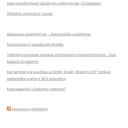
Kaip transformuoti užsakymų valdymą per 12 mėnesių?
Atbulinis osmosas ir nauda
Geriausias pasirinkimas – Automobilių supirkimas
Nuotraukos ir spauda ant drobės
Tekinimo procesas sunkiųjų mechanizmų komponentams – Nuo
žaliavos iki giganto
Kai ramybė yra svarbiau už greitį, kodėl „Vezam123.lt“ renkasi
pedantišką tvarką ir BCA draudimą
Kaip pagerinti užsakymų valdymą?
PADANGOS INTERNETU