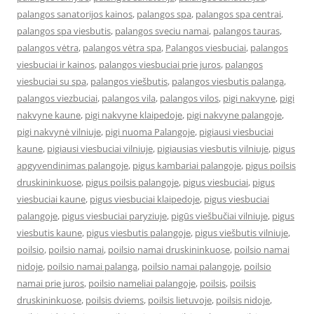
palangos sanatorijos kainos
,
palangos spa
,
palangos spa centrai
,
palangos spa viesbutis
,
palangos sveciu namai
,
palangos tauras
,
palangos vėtra
,
palangos vėtra spa
,
Palangos viesbuciai
,
palangos
viesbuciai ir kainos
,
palangos viesbuciai prie juros
,
palangos
viesbuciai su spa
,
palangos viešbutis
,
palangos viesbutis palanga
,
palangos viezbuciai
,
palangos vila
,
palangos vilos
,
pigi nakvyne
,
pigi
nakvyne kaune
,
pigi nakvyne klaipedoje
,
pigi nakvyne palangoje
,
pigi nakvynė vilniuje
,
pigi nuoma Palangoje
,
pigiausi viesbuciai
kaune
,
pigiausi viesbuciai vilniuje
,
pigiausias viesbutis vilniuje
,
pigus
apgyvendinimas palangoje
,
pigus kambariai palangoje
,
pigus poilsis
druskininkuose
,
pigus poilsis palangoje
,
pigus viesbuciai
,
pigus
viesbuciai kaune
,
pigus viesbuciai klaipedoje
,
pigus viesbuciai
palangoje
,
pigus viesbuciai paryziuje
,
pigūs viešbučiai vilniuje
,
pigus
viesbutis kaune
,
pigus viesbutis palangoje
,
pigus viešbutis vilniuje
,
poilsio
,
poilsio namai
,
poilsio namai druskininkuose
,
poilsio namai
nidoje
,
poilsio namai palanga
,
poilsio namai palangoje
,
poilsio
namai prie juros
,
poilsio nameliai palangoje
,
poilsis
,
poilsis
druskininkuose
,
poilsis dviems
,
poilsis lietuvoje
,
poilsis nidoje
,