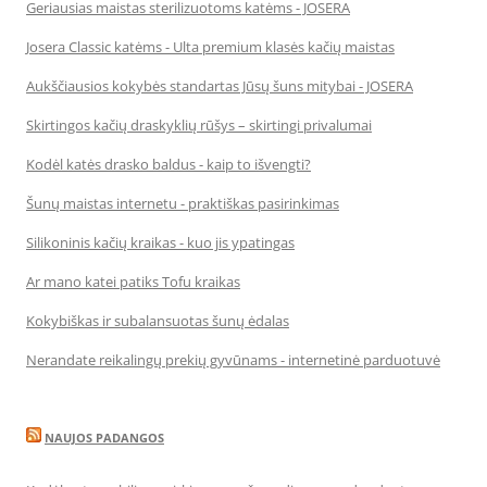
Geriausias maistas sterilizuotoms katėms - JOSERA
Josera Classic katėms - Ulta premium klasės kačių maistas
Aukščiausios kokybės standartas Jūsų šuns mitybai - JOSERA
Skirtingos kačių draskyklių rūšys – skirtingi privalumai
Kodėl katės drasko baldus - kaip to išvengti?
Šunų maistas internetu - praktiškas pasirinkimas
Silikoninis kačių kraikas - kuo jis ypatingas
Ar mano katei patiks Tofu kraikas
Kokybiškas ir subalansuotas šunų ėdalas
Nerandate reikalingų prekių gyvūnams - internetinė parduotuvė
NAUJOS PADANGOS