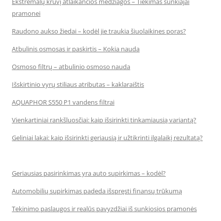
Ekstremalų krūvį atlaikančios medžiagos – Tiekimas sunkiajai
pramonei
Raudono aukso žiedai – kodėl jie traukia šiuolaikines poras?
Atbulinis osmosas ir paskirtis – Kokia nauda
Osmoso filtrų – atbulinio osmoso nauda
Išskirtinio vyrų stiliaus atributas – kaklaraištis
AQUAPHOR S550 P1 vandens filtrai
Vienkartiniai rankšluosčiai: kaip išsirinkti tinkamiausią variantą?
Geliniai lakai: kaip išsirinkti geriausią ir užtikrinti ilgalaikį rezultatą?
Geriausias pasirinkimas yra auto supirkimas – kodėl?
Automobilių supirkimas padeda išspręsti finansų trūkumą
Tekinimo paslaugos ir realūs pavyzdžiai iš sunkiosios pramonės