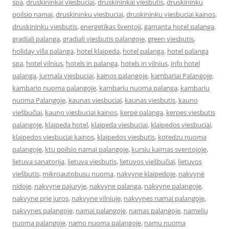
spa
,
druskininkai viesbuciai
,
druskininkai viesbutis
,
druskininku
poilsio namai
,
druskininku viesbuciai
,
druskininku viesbuciai kainos
,
druskininku viesbutis
,
energetikas šventoji
,
gamanta hotel palanga
,
gradiali palanga
,
gradiali viesbutis palangoje
,
green viesbutis
,
holiday villa palanga
,
hotel klaipeda
,
hotel palanga
,
hotel palanga
spa
,
hotel vilnius
,
hotels in palanga
,
hotels in vilnius
,
info hotel
palanga
,
jurmala viesbuciai
,
kainos palangoje
,
kambariai Palangoje
,
kambario nuoma palangoje
,
kambariu nuoma palanga
,
kambariu
nuoma Palangoje
,
kaunas viesbuciai
,
kaunas viesbutis
,
kauno
viešbučiai
,
kauno viesbuciai kainos
,
kerpė palanga
,
kerpes viesbutis
palangoje
,
klaipeda hotel
,
klaipeda viesbuciai
,
klaipedos viesbuciai
,
klaipedos viesbuciai kainos
,
klaipedos viesbutis
,
kotedzu nuoma
palangoje
,
ktu poilsio namai palangoje
,
kursiu kaimas sventojoje
,
lietuva sanatorija
,
lietuva viesbutis
,
lietuvos viešbučiai
,
lietuvos
viešbutis
,
mikroautobusu nuoma
,
nakvyne klaipedoje
,
nakvynė
nidoje
,
nakvyne pajuryje
,
nakvyne palanga
,
nakvyne palangoje
,
nakvyne prie juros
,
nakvyne vilniuje
,
nakvynes namai palangoje
,
nakvynes palangoje
,
namai palangoje
,
namas palangoje
,
namelių
nuoma palangoje
,
namo nuoma palangoje
,
namu nuoma