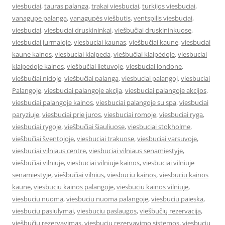
viesbuciai
,
tauras palanga
,
trakai viesbuciai
,
turkijos viesbuciai
,
vanagupe palanga
,
vanagupės viešbutis
,
ventspilis viesbuciai
,
viesbuciai
,
viesbuciai druskininkai
,
viešbučiai druskininkuose
,
viesbuciai jurmaloje
,
viesbuciai kaunas
,
viešbučiai kaune
,
viesbuciai
kaune kainos
,
viesbuciai klaipeda
,
viešbučiai klaipėdoje
,
viesbuciai
klaipedoje kainos
,
viešbučiai lietuvoje
,
viesbuciai londone
,
viešbučiai nidoje
,
viešbučiai palanga
,
viesbuciai palangoj
,
viesbuciai
Palangoje
,
viesbuciai palangoje akcija
,
viesbuciai palangoje akcijos
,
viesbuciai palangoje kainos
,
viesbuciai palangoje su spa
,
viesbuciai
paryziuje
,
viesbuciai prie juros
,
viesbuciai romoje
,
viesbuciai ryga
,
viesbuciai rygoje
,
viešbučiai šiauliuose
,
viesbuciai stokholme
,
viešbučiai šventojoje
,
viesbuciai trakuose
,
viesbuciai varsuvoje
,
viesbuciai vilniaus centre
,
viesbuciai vilniaus senamiestyje
,
viešbučiai vilniuje
,
viesbuciai vilniuje kainos
,
viesbuciai vilniuje
senamiestyje
,
viešbučiai vilnius
,
viesbuciu kainos
,
viesbuciu kainos
kaune
,
viesbuciu kainos palangoje
,
viesbuciu kainos vilniuje
,
viesbuciu nuoma
,
viesbuciu nuoma palangoje
,
viesbuciu paieska
,
viesbuciu pasiulymai
,
viesbuciu paslaugos
,
viešbučių rezervacija
,
viešbučių rezervavimas
,
viesbuciu rezervavimo sistemos
,
viesbuciu