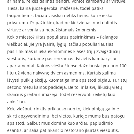
ar name, reikės dalintis bendru vonios kambariu ar virtuve.
Tiesa, kaina juose gerokai mažesnė, todėl patiks
taupantiems, tačiau visiškai netiks tiems, kurie ieško
privatumo. Pripažinkim, kad ne kiekvienas nori dalintis
virtuve ar vonia su nepažįstamais žmonėmis.
Kokio miesto? Kitas populiarus pasirinkimas – Palangos
viešbučiai. Jie yra įvairių lygių, tačiau populiariausias
pasirinkimas išlieka ekonominės klasės trijų žvaigždučių
viešbutis, kuriame pasirenkamas dvivietis kambarys ar
apartamentai. Kainos viešbučiuose dažniausiai yra nuo 100
litų už vieną nakvynę dviem asmenims. Kartais galima
išvysti puikių akcijų, kuomet galima apsistoti pigiau. Turistų
sezono metu kainos padidėja. Be to, ir laisvų likusių vietų
skaičius greitai sumažėja, todėl rezervuoti reikėtų kuo
anksčiau.
Kokį viešbutį rinktis priklauso nuo to, kiek pinigų galime
skirti apgyvendinimui bei vietos, kurioje mums bus patogu
apsistoti. Galbūt mus domina kuo arčiau paplūdimio
esantis, ar šalia patinkančio restorano įkurtas viešbutis.