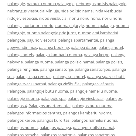
palangoje
,
namuku nuoma palangoje
,
nebrangus poilsis palangoje
,
nebrangus viesbuciai vilniuje
,
nida poilsio namai
,
nida viesbuciai
,
nidoje viesbuciai
,
nidos viesbuciai
,
noriu noriu noriu
,
noriu noriu
palanga
,
noriunoriu noriu
,
nuoma pajuryje
,
nuoma palanga
,
nuoma
Palangoje
,
nuoma palangoje prie juros
,
nuomojami kambariai
palangoje
,
pajurio viesbutis
,
palanga apartamentai
,
palanga
apgyvendinimas
,
palanga booking
,
palanga dabar
,
palanga hotel
,
palanga hotels
,
palanga kambariu nuoma
,
palanga kerpe
,
palanga
nakvyne
,
palanga nuoma
,
palanga poilsio namai
,
palanga poilsis
,
palanga renginiai
,
palanga sanatorija
,
palanga sanatorijos
,
palanga
spa
,
palanga spa centras
,
palanga spa hotel
,
palanga spa viesbutis
,
palanga sveciu namai
,
palanga viešbučiai
,
palanga viešbutis
,
Palangoje
,
palangoje butu nuoma
,
palangoje nameliu nuoma
,
palangoje nuoma
,
palangoje spa
,
palangoje viesbuciai
,
palangos
,
palangos 4
,
Palangos apartamentai
,
palangos butu nuoma
,
palangos informacijos centras
,
palangos kambariu nuoma
,
palangos kerpe
,
palangos kurortas
,
palangos nameliu nuoma
,
palangos nuoma
,
palangos palanga
,
palangos poilsio namai
,
palangos ramybe
,
palangos sanatorija
,
palangos sanatorijos
,