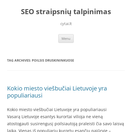
Skip
to
SEO straipsnių talpinimas
content
cytai.lt
Menu
TAG ARCHIVES:
POILSIS DRUSKININKUOSE
Kokio miesto viešbučiai Lietuvoje yra
populiariausi
Kokio miesto viešbučiai Lietuvoje yra populiariausi
Vasarą Lietuvoje esantys kurortai vilioja ne vieną
atostogauti susirengusį poilsiautoją praleisti čia savo laisvą
laiką. Vienas iš populiarių kurortų esančių pajūryje –