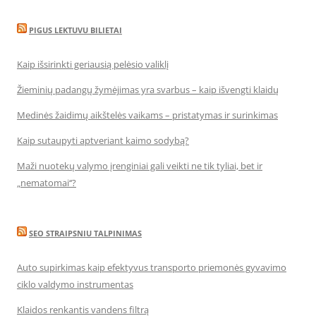
PIGUS LEKTUVU BILIETAI
Kaip išsirinkti geriausią pelėsio valiklį
Žieminių padangų žymėjimas yra svarbus – kaip išvengti klaidų
Medinės žaidimų aikštelės vaikams – pristatymas ir surinkimas
Kaip sutaupyti aptveriant kaimo sodybą?
Maži nuotekų valymo įrenginiai gali veikti ne tik tyliai, bet ir
„nematomai‘‘?
SEO STRAIPSNIU TALPINIMAS
Auto supirkimas kaip efektyvus transporto priemonės gyvavimo
ciklo valdymo instrumentas
Klaidos renkantis vandens filtrą