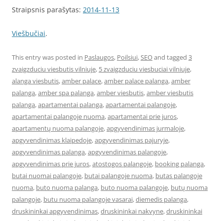
Straipsnis parašytas:
2014-11-13
Viešbučiai
.
This entry was posted in
Paslaugos
,
Poilsiui
,
SEO
and tagged
3
zvaigzduciu viesbutis vilniuje
,
5 zvaigzduciu viesbuciai vilniuje
,
alanga viesbutis
,
amber palace
,
amber palace palanga
,
amber
palanga
,
amber spa palanga
,
amber viesbutis
,
amber viesbutis
palanga
,
apartamentai palanga
,
apartamentai palangoje
,
apartamentai palangoje nuoma
,
apartamentai prie juros
,
apartamentų nuoma palangoje
,
apgyvendinimas jurmaloje
,
apgyvendinimas klaipedoje
,
apgyvendinimas pajuryje
,
apgyvendinimas palanga
,
apgyvendinimas palangoje
,
apgyvendinimas prie juros
,
atostogos palangoje
,
booking palanga
,
butai nuomai palangoje
,
butai palangoje nuoma
,
butas palangoje
nuoma
,
buto nuoma palanga
,
buto nuoma palangoje
,
butų nuoma
palangoje
,
butu nuoma palangoje vasarai
,
diemedis palanga
,
druskininkai apgyvendinimas
,
druskininkai nakvyne
,
druskininkai