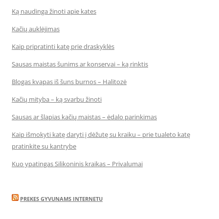
Ką naudinga žinoti apie kates
Kačių auklėjimas
Kaip pripratinti katę prie draskyklės
Sausas maistas šunims ar konservai – ką rinktis
Blogas kvapas iš šuns burnos – Halitozė
Kačių mityba – ką svarbu žinoti
Sausas ar šlapias kačių maistas – ėdalo parinkimas
Kaip išmokyti katę daryti į dėžutę su kraiku – prie tualeto katę
pratinkite su kantrybe
Kuo ypatingas Silikoninis kraikas – Privalumai
PREKES GYVUNAMS INTERNETU