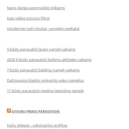
Nano danga automobilio stiklams
Kaip veikia osmoso filtrai
Vandenyje rasti nitratai - poveikis sveikatai
5 būdų panaudoti lauko namelį vaikams
2026 6 būdų panaudoti žaidimų aikšteles vaikams
7 būdų panaudoti žaidimų namelį vaikams
Dažniausios klaidos renkantis vaikų namelius
11 būdų panaudoti medinę laipiojimo sienelę
GYVUNU PREKIU PARDUOTUVE
Kačių skiepai – vakcinacijos grafikas