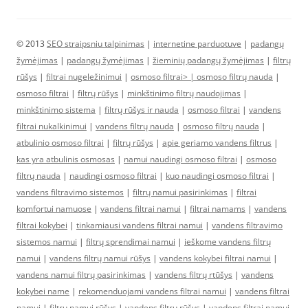
© 2013
SEO straipsniu talpinimas
|
internetine parduotuve
|
padangų
žymėjimas
|
padangų žymėjimas
|
žieminių padangų žymėjimas
|
filtrų
rūšys
|
filtrai nugeležinimui
|
osmoso filtrai> |
osmoso filtrų nauda
|
osmoso filtrai
|
filtrų rūšys
|
minkštinimo filtrų naudojimas
|
minkštinimo sistema
|
filtrų rūšys ir nauda
|
osmoso filtrai
|
vandens
filtrai nukalkinimui
|
vandens filtrų nauda
|
osmoso filtrų nauda
|
atbulinio osmoso filtrai
|
filtrų rūšys
|
apie geriamo vandens filtrus
|
kas yra atbulinis osmosas
|
namui naudingi osmoso filtrai
|
osmoso
filtrų nauda
|
naudingi osmoso filtrai
|
kuo naudingi osmoso filtrai
|
vandens filtravimo sistemos
|
filtrų namui pasirinkimas
|
filtrai
komfortui namuose
|
vandens filtrai namui
|
filtrai namams
|
vandens
filtrai kokybei
|
tinkamiausi vandens filtrai namui
|
vandens filtravimo
sistemos namui
|
filtrų sprendimai namui
|
ieškome vandens filtrų
namui
|
vandens filtrų namui rūšys
|
vandens kokybei filtrai namui
|
vandens namui filtrų pasirinkimas
|
vandens filtrų rtūšys
|
vandens
kokybei name
|
rekomenduojami vandens filtrai namui
|
vandens filtrai
namui
|
filtrų namui rūšys
|
vandens filtrų rūšys
|
vandens filtrai namui