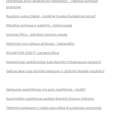
Ekstremalų krūvį atlaikančios medžiagos – Tiekimas sunkiajai
pramonei
Raudono aukso žiedai – kodėl jie traukia šiuolaikines poras?
Atbulinis osmosas ir paskirtis – Kokia nauda
Osmoso filtrų – atbulinio osmoso nauda
Išskirtinio vyrų stiliaus atributas – kaklaraištis
AQUAPHOR S550 P1 vandens filtrai
Vienkartiniai rankšluosčiai: kaip išsirinkti tinkamiausią variantą?
Geliniai lakai: kaip išsirinkti geriausią ir užtikrinti ilgalaikį rezultatą?
Geriausias pasirinkimas yra auto supirkimas – kodėl?
Automobilių supirkimas padeda išspręsti finansų trūkumą
Tekinimo paslaugos ir realūs pavyzdžiai iš sunkiosios pramonės