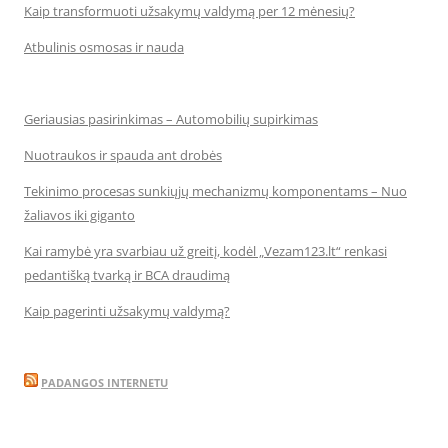
Kaip transformuoti užsakymų valdymą per 12 mėnesių?
Atbulinis osmosas ir nauda
Geriausias pasirinkimas – Automobilių supirkimas
Nuotraukos ir spauda ant drobės
Tekinimo procesas sunkiųjų mechanizmų komponentams – Nuo
žaliavos iki giganto
Kai ramybė yra svarbiau už greitį, kodėl „Vezam123.lt“ renkasi
pedantišką tvarką ir BCA draudimą
Kaip pagerinti užsakymų valdymą?
PADANGOS INTERNETU