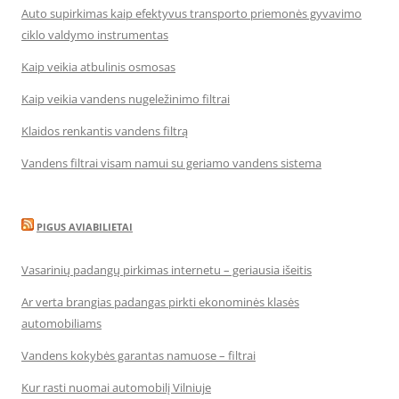
Auto supirkimas kaip efektyvus transporto priemonės gyvavimo
ciklo valdymo instrumentas
Kaip veikia atbulinis osmosas
Kaip veikia vandens nugeležinimo filtrai
Klaidos renkantis vandens filtrą
Vandens filtrai visam namui su geriamo vandens sistema
PIGUS AVIABILIETAI
Vasarinių padangų pirkimas internetu – geriausia išeitis
Ar verta brangias padangas pirkti ekonominės klasės
automobiliams
Vandens kokybės garantas namuose – filtrai
Kur rasti nuomai automobilį Vilniuje