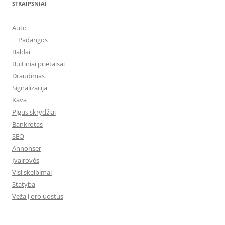
STRAIPSNIAI
Auto
Padangos
Baldai
Buitiniai prietaisai
Draudimas
Signalizacija
Kava
Pigūs skrydžiai
Bankrotas
SEO
Annonser
Įvairovės
Visi skelbimai
Statyba
Veža į oro uostus