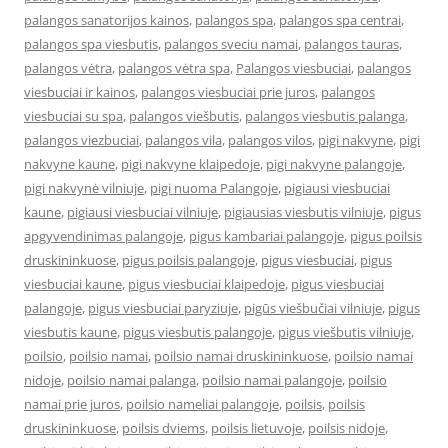
palangos sanatorijos kainos
,
palangos spa
,
palangos spa centrai
,
palangos spa viesbutis
,
palangos sveciu namai
,
palangos tauras
,
palangos vėtra
,
palangos vėtra spa
,
Palangos viesbuciai
,
palangos
viesbuciai ir kainos
,
palangos viesbuciai prie juros
,
palangos
viesbuciai su spa
,
palangos viešbutis
,
palangos viesbutis palanga
,
palangos viezbuciai
,
palangos vila
,
palangos vilos
,
pigi nakvyne
,
pigi
nakvyne kaune
,
pigi nakvyne klaipedoje
,
pigi nakvyne palangoje
,
pigi nakvynė vilniuje
,
pigi nuoma Palangoje
,
pigiausi viesbuciai
kaune
,
pigiausi viesbuciai vilniuje
,
pigiausias viesbutis vilniuje
,
pigus
apgyvendinimas palangoje
,
pigus kambariai palangoje
,
pigus poilsis
druskininkuose
,
pigus poilsis palangoje
,
pigus viesbuciai
,
pigus
viesbuciai kaune
,
pigus viesbuciai klaipedoje
,
pigus viesbuciai
palangoje
,
pigus viesbuciai paryziuje
,
pigūs viešbučiai vilniuje
,
pigus
viesbutis kaune
,
pigus viesbutis palangoje
,
pigus viešbutis vilniuje
,
poilsio
,
poilsio namai
,
poilsio namai druskininkuose
,
poilsio namai
nidoje
,
poilsio namai palanga
,
poilsio namai palangoje
,
poilsio
namai prie juros
,
poilsio nameliai palangoje
,
poilsis
,
poilsis
druskininkuose
,
poilsis dviems
,
poilsis lietuvoje
,
poilsis nidoje
,