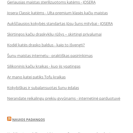
Geriausias maistas sterilizuotoms katėms - JOSERA
Josera Classic katėms - Ulta premium klasės kačių maistas
Aukščiausios kokybės standartas Jūsų šuns mitybai - JOSERA
Skirtingos kačių draskyklių rūšys – skirtingi privalumai
Kodėl katės drasko baldus - kaip to išvengti?
Šunų maistas internetu - praktiškas pasirinkimas
Silikoninis kačių kraikas - kuo jis ypatingas
Ar mano katei patiks Tofu kraikas
Kokybiškas ir subalansuotas šunų ėdalas
Nerandate reikalingų prekių gyvūnams - internetinė parduotuvė
NAUJOS PADANGOS