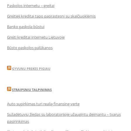
Paskolos internetu – greitai
Greitieji kreditai tapo paprastesni su skaičiuoklėmis
Banko paskola būstui
Greiti kreditai internetu Lietuvoje
Būsto paskolos palūkanos
GYVUNU PREKES PIGIAU
STRAIPSNIU TALPINIMAS
Auto supirkimas turi realią finansinę vertę
Sužadėtuvių žiedas su laboratorijoje užaugintu deimantu – tvarus
pasirinkimas