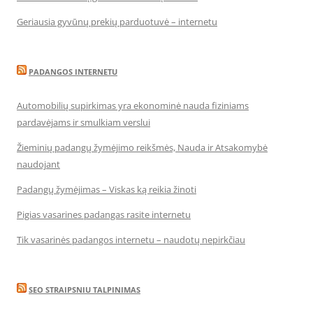
Geriausia gyvūnų prekių parduotuvė – internetu
PADANGOS INTERNETU
Automobilių supirkimas yra ekonominė nauda fiziniams
pardavėjams ir smulkiam verslui
Žieminių padangų žymėjimo reikšmės, Nauda ir Atsakomybė
naudojant
Padangų žymėjimas – Viskas ką reikia žinoti
Pigias vasarines padangas rasite internetu
Tik vasarinės padangos internetu – naudotų nepirkčiau
SEO STRAIPSNIU TALPINIMAS