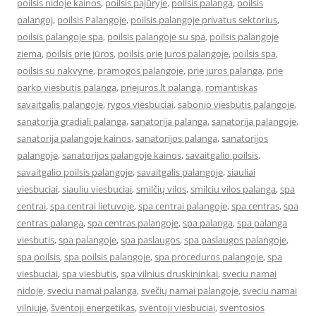
poilsis nidoje kainos
,
poilsis pajūryje
,
poilsis palanga
,
poilsis
palangoj
,
poilsis Palangoje
,
poilsis palangoje privatus sektorius
,
poilsis palangoje spa
,
poilsis palangoje su spa
,
poilsis palangoje
ziema
,
poilsis prie jūros
,
poilsis prie juros palangoje
,
poilsis spa
,
poilsis su nakvyne
,
pramogos palangoje
,
prie juros palanga
,
prie
parko viesbutis palanga
,
priejuros.lt palanga
,
romantiskas
savaitgalis palangoje
,
rygos viesbuciai
,
sabonio viesbutis palangoje
,
sanatorija gradiali palanga
,
sanatorija palanga
,
sanatorija palangoje
,
sanatorija palangoje kainos
,
sanatorijos palanga
,
sanatorijos
palangoje
,
sanatorijos palangoje kainos
,
savaitgalio poilsis
,
savaitgalio poilsis palangoje
,
savaitgalis palangoje
,
siauliai
viesbuciai
,
siauliu viesbuciai
,
smilčių vilos
,
smilciu vilos palanga
,
spa
centrai
,
spa centrai lietuvoje
,
spa centrai palangoje
,
spa centras
,
spa
centras palanga
,
spa centras palangoje
,
spa palanga
,
spa palanga
viesbutis
,
spa palangoje
,
spa paslaugos
,
spa paslaugos palangoje
,
spa poilsis
,
spa poilsis palangoje
,
spa proceduros palangoje
,
spa
viesbuciai
,
spa viesbutis
,
spa vilnius druskininkai
,
sveciu namai
nidoje
,
sveciu namai palanga
,
svečių namai palangoje
,
sveciu namai
vilniuje
,
šventoji energetikas
,
sventoji viesbuciai
,
sventosios