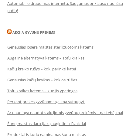
Automobilio draudimas internetu. Saugumas priklauso nuo Jūsų
pačių!
AKCIJA GYVUNU PREKEMS
Geriausias Josera maistas sterilizuotoms katėms
Augalinė alternatyva katėms – Tofu kraikas
Kačių kraiko rūšys – kokį parinkti katei
Geriausias kačių kraikas – kokios rūšies
Tofu kraikas katėms – kuo jis ypatingas
Perkant prekes gyvūnams galima sutaupyti
Ar naudinga naudotis akcijomis gyvūnų prekėmis – pastebėjimai
Šunų maistas daro įtaką augintinio išvaizdai
Produktai iš kurių gaminamas šunų maistas