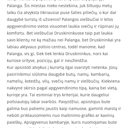
Palanga. Šis miestas nieko nestebina, juk šiltuoju metų
laiku čia atvyksta tikriausiai puse šalies piliečių, o kur dar
daugybė turistų iš užsienio? Palangos viešbučiai ir kitos
apgyvendinimo vietos visuomet laukia svečių ir rūpinasi jų
komfortu. Bet viešbučiai Druskininkuose taip pat laukia
savo klientų ne ką mažiau nei Palanga, bet Druskininkai yra
labiau aktyvaus poilsio centras, todėl manome, kad
Palanga, vis gi, šiek tiek lenkia Druskininkus, nors kai
kuriose srityse, pozicijų, gal ir neužleidžia.
Kur apsistoti atvykus į kurortą ilgai svarstyti netenka. Jūsų
pasirinkimui siūloma daugybė butų, namų, kambarių,
namelių, kotedžų, vilų, svečių namų ir viešbučių. Kiekviena
nakvynė skirsis pagal apgyvendinimo tipą, kainą bei vietą,
kurioje yra. Tai esminiai trys kriterijai, kurie daugeliui
poilsiautojų labai svarbūs. Pavyzdžiui, apsistojus bute
galima bus patiems jaustis kaip namuose, gaminti maistą ir
nebūti priklausomiems nuo maitinimo grafiko ar kavinių
paieškų. Apsigyvenus kambaryje, kuris nuomojamas bute