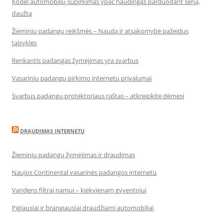
Kodėl automobilių supirkimas ypač naudingas parduodant seną,
daužtą
Žieminių padangų reikšmės – Nauda ir atsakomybė pažeidus
taisykles
Renkantis padangas žymėjimas yra svarbus
Vasarinių padangų pirkimo internetu privalumai
Svarbus padangų protektoriaus raštas – atkreipkite dėmesį
DRAUDIMAS INTERNETU
Žieminių padangų žymėjimas ir draudimas
Naujos Continental vasarinės padangos internetu
Vandens filtrai namui – kiekvienam gyventojui
Pigiausiai ir brangiausiai draudžiami automobiliai