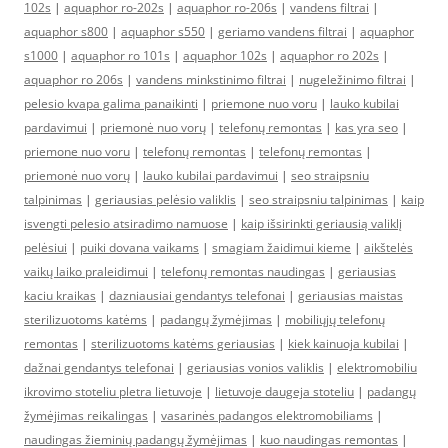
102s
|
aquaphor ro-202s
|
aquaphor ro-206s
|
vandens filtrai
|
aquaphor s800
|
aquaphor s550
|
geriamo vandens filtrai
|
aquaphor
s1000
|
aquaphor ro 101s
|
aquaphor 102s
|
aquaphor ro 202s
|
aquaphor ro 206s
|
vandens minkstinimo filtrai
|
nugeležinimo filtrai
|
pelesio kvapa galima panaikinti
|
priemone nuo voru
|
lauko kubilai
pardavimui
|
priemonė nuo vorų
|
telefonų remontas
|
kas yra seo
|
priemone nuo voru
|
telefonų remontas
|
telefonų remontas
|
priemonė nuo vorų
|
lauko kubilai pardavimui
|
seo straipsniu
talpinimas
|
geriausias pelėsio valiklis
|
seo straipsniu talpinimas
|
kaip
isvengti pelesio atsiradimo namuose
|
kaip išsirinkti geriausią valiklį
pelėsiui
|
puiki dovana vaikams
|
smagiam žaidimui kieme
|
aikštelės
vaikų laiko praleidimui
|
telefonų remontas naudingas
|
geriausias
kaciu kraikas
|
dazniausiai gendantys telefonai
|
geriausias maistas
sterilizuotoms katėms
|
padangų žymėjimas
|
mobiliųjų telefonų
remontas
|
sterilizuotoms katėms geriausias
|
kiek kainuoja kubilai
|
dažnai gendantys telefonai
|
geriausias vonios valiklis
|
elektromobiliu
ikrovimo stoteliu pletra lietuvoje
|
lietuvoje daugeja stoteliu
|
padangų
žymėjimas reikalingas
|
vasarinės padangos elektromobiliams
|
naudingas žieminių padangų žymėjimas
|
kuo naudingas remontas
|