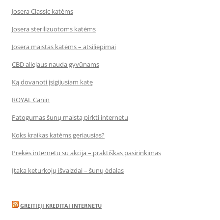
Josera Classic katėms
Josera sterilizuotoms katėms
Josera maistas katėms – atsiliepimai
CBD aliejaus nauda gyvūnams
Ką dovanoti įsigijusiam katę
ROYAL Canin
Patogumas šunų maistą pirkti internetu
Koks kraikas katėms geriausias?
Prekės internetu su akcija – praktiškas pasirinkimas
Įtaka keturkojų išvaizdai – šunų ėdalas
GREITIEJI KREDITAI INTERNETU