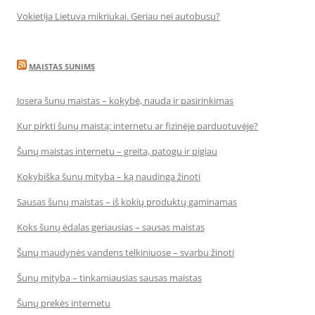
Vokietija Lietuva mikriukai. Geriau nei autobusu?
MAISTAS SUNIMS
Josera šunų maistas – kokybė, nauda ir pasirinkimas
Kur pirkti šunų maistą: internetu ar fizinėje parduotuvėje?
Šunų maistas internetu – greita, patogu ir pigiau
Kokybiška šunų mityba – ką naudinga žinoti
Sausas šunų maistas – iš kokių produktų gaminamas
Koks šunų ėdalas geriausias – sausas maistas
Šunų maudynės vandens telkiniuose – svarbu žinoti
Šunų mityba – tinkamiausias sausas maistas
Šunų prekės internetu