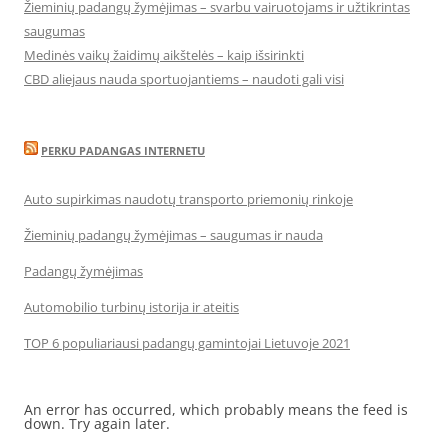
Žieminių padangų žymėjimas – svarbu vairuotojams ir užtikrintas
saugumas
Medinės vaikų žaidimų aikštelės – kaip išsirinkti
CBD aliejaus nauda sportuojantiems – naudoti gali visi
PERKU PADANGAS INTERNETU
Auto supirkimas naudotų transporto priemonių rinkoje
Žieminių padangų žymėjimas – saugumas ir nauda
Padangų žymėjimas
Automobilio turbinų istorija ir ateitis
TOP 6 populiariausi padangų gamintojai Lietuvoje 2021
An error has occurred, which probably means the feed is
down. Try again later.