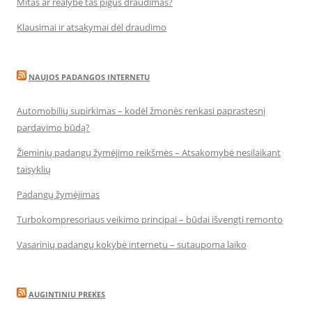
Mitas ar realybė tas pigus draudimas?
Klausimai ir atsakymai dėl draudimo
NAUJOS PADANGOS INTERNETU
Automobilių supirkimas – kodėl žmonės renkasi paprastesnį
pardavimo būdą?
Žieminių padangų žymėjimo reikšmės – Atsakomybė nesilaikant
taisyklių
Padangų žymėjimas
Turbokompresoriaus veikimo principai – būdai išvengti remonto
Vasarinių padangų kokybė internetu – sutaupoma laiko
AUGINTINIU PREKES