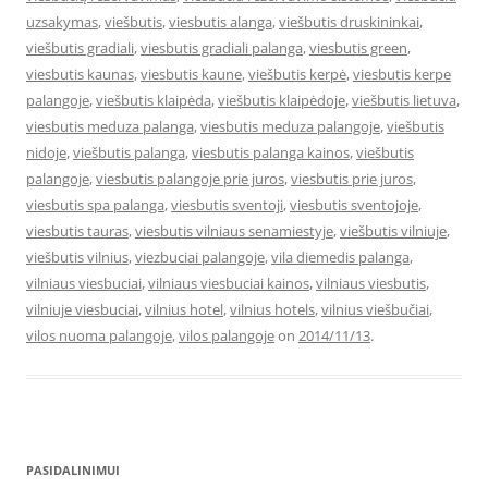
uzsakymas
,
viešbutis
,
viesbutis alanga
,
viešbutis druskininkai
,
viešbutis gradiali
,
viesbutis gradiali palanga
,
viesbutis green
,
viesbutis kaunas
,
viesbutis kaune
,
viešbutis kerpė
,
viesbutis kerpe
palangoje
,
viešbutis klaipėda
,
viešbutis klaipėdoje
,
viešbutis lietuva
,
viesbutis meduza palanga
,
viesbutis meduza palangoje
,
viešbutis
nidoje
,
viešbutis palanga
,
viesbutis palanga kainos
,
viešbutis
palangoje
,
viesbutis palangoje prie juros
,
viesbutis prie juros
,
viesbutis spa palanga
,
viesbutis sventoji
,
viesbutis sventojoje
,
viesbutis tauras
,
viesbutis vilniaus senamiestyje
,
viešbutis vilniuje
,
viešbutis vilnius
,
viezbuciai palangoje
,
vila diemedis palanga
,
vilniaus viesbuciai
,
vilniaus viesbuciai kainos
,
vilniaus viesbutis
,
vilniuje viesbuciai
,
vilnius hotel
,
vilnius hotels
,
vilnius viešbučiai
,
vilos nuoma palangoje
,
vilos palangoje
on
2014/11/13
.
PASIDALINIMUI