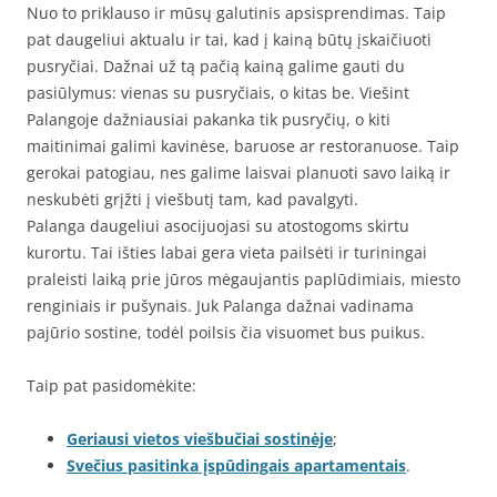
Nuo to priklauso ir mūsų galutinis apsisprendimas. Taip
pat daugeliui aktualu ir tai, kad į kainą būtų įskaičiuoti
pusryčiai. Dažnai už tą pačią kainą galime gauti du
pasiūlymus: vienas su pusryčiais, o kitas be. Viešint
Palangoje dažniausiai pakanka tik pusryčių, o kiti
maitinimai galimi kavinėse, baruose ar restoranuose. Taip
gerokai patogiau, nes galime laisvai planuoti savo laiką ir
neskubėti grįžti į viešbutį tam, kad pavalgyti.
Palanga daugeliui asocijuojasi su atostogoms skirtu
kurortu. Tai išties labai gera vieta pailsėti ir turiningai
praleisti laiką prie jūros mėgaujantis paplūdimiais, miesto
renginiais ir pušynais. Juk Palanga dažnai vadinama
pajūrio sostine, todėl poilsis čia visuomet bus puikus.
Taip pat pasidomėkite:
Geriausi vietos viešbučiai sostinėje
;
Svečius pasitinka įspūdingais apartamentais
.