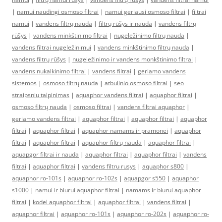
|
namui naudingi osmoso filtrai
|
namui geriausi osmoso filtrai
|
filtrai
namui
|
vandens filtrų nauda
|
filtrų rūšys ir nauda
|
vandens filtrų
rūšys
|
vandens minkštinimo filtrai
|
nugeležinimo filtrų nauda
|
vandens filtrai nugeležinimui
|
vandens minkštinimo filtrų nauda
|
vandens filtrų rūšys
|
nugeležinimo ir vandens monkštinimo filtrai
|
vandens nukalkinimo filtrai
|
vandens filtrai
|
geriamo vandens
sistemos
|
osmoso filtrų nauda
|
atbulinio osmoso filtrai
|
seo
straipsniu talpinimas
|
aquaphor vandens filtrai
|
aquaphor filtrai
|
osmoso filtrų nauda
|
osmoso filtrai
|
vandens filtrai aquaphor
|
geriamo vandens filtrai
|
aquaphor filtrai
|
aquaphor filtrai
|
aquaphor
filtrai
|
aquaphor filtrai
|
aquaphor namams ir pramonei
|
aquaphor
filtrai
|
aquaphor filtrai
|
aquaphor filtrų nauda
|
aquaphor filtrai
|
aquapgor filtrai ir nauda
|
aquaphor filtrai
|
aquaphor filtrai
|
vandens
filtrai
|
aquaphor filtrai
|
vandens filtru rusys
|
aquaphor s800
|
aquaphor ro-101s
|
aquaphor ro-102s
|
aquapgor s550
|
aquaphor
s1000
|
namui ir biurui aquaphor filtrai
|
namams ir biurui aquaphor
filtrai
|
kodel aquaphor filtrai
|
aquaphor filtrai
|
vandens filtrai
|
aquaphor filtrai
|
aquaphor ro-101s
|
aquaphor ro-202s
|
aquaphor ro-