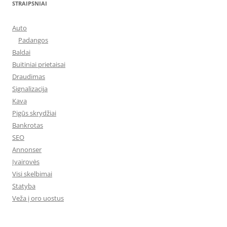
STRAIPSNIAI
Auto
Padangos
Baldai
Buitiniai prietaisai
Draudimas
Signalizacija
Kava
Pigūs skrydžiai
Bankrotas
SEO
Annonser
Įvairovės
Visi skelbimai
Statyba
Veža į oro uostus