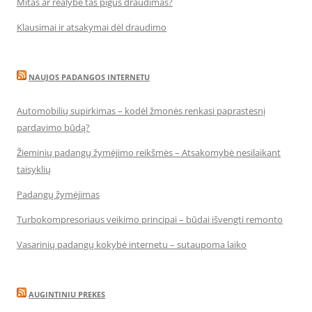
Mitas ar realybė tas pigus draudimas?
Klausimai ir atsakymai dėl draudimo
NAUJOS PADANGOS INTERNETU
Automobilių supirkimas – kodėl žmonės renkasi paprastesnį
pardavimo būdą?
Žieminių padangų žymėjimo reikšmės – Atsakomybė nesilaikant
taisyklių
Padangų žymėjimas
Turbokompresoriaus veikimo principai – būdai išvengti remonto
Vasarinių padangų kokybė internetu – sutaupoma laiko
AUGINTINIU PREKES