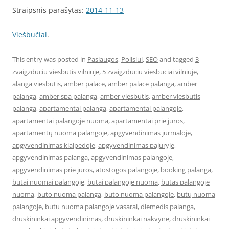
Straipsnis parašytas:
2014-11-13
Viešbučiai
.
This entry was posted in
Paslaugos
,
Poilsiui
,
SEO
and tagged
3
zvaigzduciu viesbutis vilniuje
,
5 zvaigzduciu viesbuciai vilniuje
,
alanga viesbutis
,
amber palace
,
amber palace palanga
,
amber
palanga
,
amber spa palanga
,
amber viesbutis
,
amber viesbutis
palanga
,
apartamentai palanga
,
apartamentai palangoje
,
apartamentai palangoje nuoma
,
apartamentai prie juros
,
apartamentų nuoma palangoje
,
apgyvendinimas jurmaloje
,
apgyvendinimas klaipedoje
,
apgyvendinimas pajuryje
,
apgyvendinimas palanga
,
apgyvendinimas palangoje
,
apgyvendinimas prie juros
,
atostogos palangoje
,
booking palanga
,
butai nuomai palangoje
,
butai palangoje nuoma
,
butas palangoje
nuoma
,
buto nuoma palanga
,
buto nuoma palangoje
,
butų nuoma
palangoje
,
butu nuoma palangoje vasarai
,
diemedis palanga
,
druskininkai apgyvendinimas
,
druskininkai nakvyne
,
druskininkai