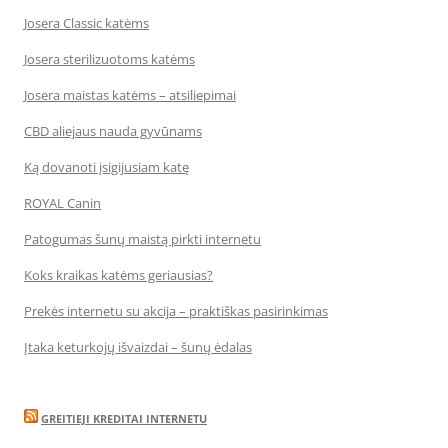
Josera Classic katėms
Josera sterilizuotoms katėms
Josera maistas katėms – atsiliepimai
CBD aliejaus nauda gyvūnams
Ką dovanoti įsigijusiam katę
ROYAL Canin
Patogumas šunų maistą pirkti internetu
Koks kraikas katėms geriausias?
Prekės internetu su akcija – praktiškas pasirinkimas
Įtaka keturkojų išvaizdai – šunų ėdalas
GREITIEJI KREDITAI INTERNETU