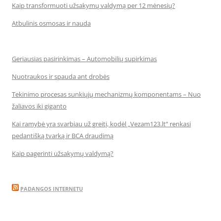
Kaip transformuoti užsakymų valdymą per 12 mėnesių?
Atbulinis osmosas ir nauda
Geriausias pasirinkimas – Automobilių supirkimas
Nuotraukos ir spauda ant drobės
Tekinimo procesas sunkiųjų mechanizmų komponentams – Nuo
žaliavos iki giganto
Kai ramybė yra svarbiau už greitį, kodėl „Vezam123.lt“ renkasi
pedantišką tvarką ir BCA draudimą
Kaip pagerinti užsakymų valdymą?
PADANGOS INTERNETU