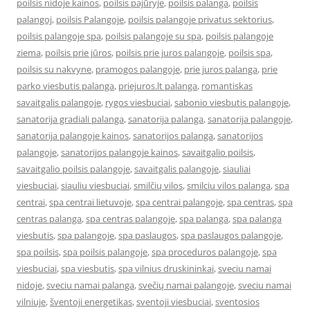
poilsis nidoje kainos
,
poilsis pajūryje
,
poilsis palanga
,
poilsis
palangoj
,
poilsis Palangoje
,
poilsis palangoje privatus sektorius
,
poilsis palangoje spa
,
poilsis palangoje su spa
,
poilsis palangoje
ziema
,
poilsis prie jūros
,
poilsis prie juros palangoje
,
poilsis spa
,
poilsis su nakvyne
,
pramogos palangoje
,
prie juros palanga
,
prie
parko viesbutis palanga
,
priejuros.lt palanga
,
romantiskas
savaitgalis palangoje
,
rygos viesbuciai
,
sabonio viesbutis palangoje
,
sanatorija gradiali palanga
,
sanatorija palanga
,
sanatorija palangoje
,
sanatorija palangoje kainos
,
sanatorijos palanga
,
sanatorijos
palangoje
,
sanatorijos palangoje kainos
,
savaitgalio poilsis
,
savaitgalio poilsis palangoje
,
savaitgalis palangoje
,
siauliai
viesbuciai
,
siauliu viesbuciai
,
smilčių vilos
,
smilciu vilos palanga
,
spa
centrai
,
spa centrai lietuvoje
,
spa centrai palangoje
,
spa centras
,
spa
centras palanga
,
spa centras palangoje
,
spa palanga
,
spa palanga
viesbutis
,
spa palangoje
,
spa paslaugos
,
spa paslaugos palangoje
,
spa poilsis
,
spa poilsis palangoje
,
spa proceduros palangoje
,
spa
viesbuciai
,
spa viesbutis
,
spa vilnius druskininkai
,
sveciu namai
nidoje
,
sveciu namai palanga
,
svečių namai palangoje
,
sveciu namai
vilniuje
,
šventoji energetikas
,
sventoji viesbuciai
,
sventosios