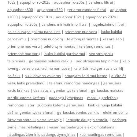
102s
|
aquaphor ro-202s
|
aquaphor ro-206s
|
vandens filtrai
|
aquaphor s800
|
aquaphor s550
|
geriamo vandens filtrai
|
aquaphor
s1000
|
aquaphor ro 101s
|
aquaphor 102s
|
aquaphor ro 202s
|
aquaphor ro 206s
|
vandens minkstinimo filtrai
|
nugeležinimo filtrai
|
pelesio kvapa galima panaikinti
|
priemone nuo voru
|
lauko kubilai
pardavimui
|
priemonė nuo vorų
|
telefonų remontas
|
kas yra seo
|
priemone nuo voru
|
telefonų remontas
|
telefonų remontas
|
priemonė nuo vorų
|
lauko kubilai pardavimui
|
seo straipsniu
talpinimas
|
geriausias pelėsio valiklis
|
seo straipsniu talpinimas
|
kaip
isvengti pelesio atsiradimo namuose
|
kaip išsirinkti geriausią valiklį
pelėsiui
|
puiki dovana vaikams
|
smagiam žaidimui kieme
|
aikštelės
vaikų laiko praleidimui
|
telefonų remontas naudingas
|
geriausias
kaciu kraikas
|
dazniausiai gendantys telefonai
|
geriausias maistas
sterilizuotoms katėms
|
padangų žymėjimas
|
mobiliųjų telefonų
remontas
|
sterilizuotoms katėms geriausias
|
kiek kainuoja kubilai
|
dažnai gendantys telefonai
|
geriausias vonios valiklis
|
elektromobiliu
ikrovimo stoteliu pletra lietuvoje
|
lietuvoje daugeja stoteliu
|
padangų
žymėjimas reikalingas
|
vasarinės padangos elektromobiliams
|
naudingas žieminių padangų žymėjimas
|
kuo naudingas remontas
|