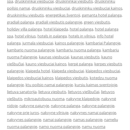
spa
,
druskininkai viesbuciai
,
druskininkai viesbutis
,
druskininku
poilsio namai
,
druskininku viesbuciai
,
druskininku viesbuciai kainos
,
druskininku viesbutis
,
energetikas šventoji
,
gamanta hotel palanga
,
gradiali palanga
,
gradiali viesbutis palangoje
,
green viesbutis
,
holiday villa palanga
,
hotel klaipeda
,
hotel palanga
,
hotel palanga
spa
,
hotel vilnius
,
hotels in palanga
,
hotels in vilnius
,
info hotel
palanga
,
jurmala viesbuciai
,
kainos palangoje
,
kambariai Palangoje
,
kambario nuoma palangoje
,
kambariu nuoma palanga
,
kambariu
nuoma Palangoje
,
kaunas viesbuciai
,
kaunas viesbutis
,
kauno
viešbučiai
,
kauno viesbuciai kainos
,
kerpė palanga
,
kerpes viesbutis
palangoje
,
klaipeda hotel
,
klaipeda viesbuciai
,
klaipedos viesbuciai
,
klaipedos viesbuciai kainos
,
klaipedos viesbutis
,
kotedzu nuoma
palangoje
,
ktu poilsio namai palangoje
,
kursiu kaimas sventojoje
,
lietuva sanatorija
,
lietuva viesbutis
,
lietuvos viešbučiai
,
lietuvos
viešbutis
,
mikroautobusu nuoma
,
nakvyne klaipedoje
,
nakvynė
nidoje
,
nakvyne pajuryje
,
nakvyne palanga
,
nakvyne palangoje
,
nakvyne prie juros
,
nakvyne vilniuje
,
nakvynes namai palangoje
,
nakvynes palangoje
,
namai palangoje
,
namas palangoje
,
namelių
nuoma palangoje
,
namo nuoma palangoje
,
namu nuoma