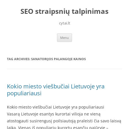
Skip
to
SEO straipsnių talpinimas
content
cytai.lt
Menu
TAG ARCHIVES:
SANATORIJOS PALANGOJE KAINOS
Kokio miesto viešbučiai Lietuvoje yra
populiariausi
Kokio miesto viešbučiai Lietuvoje yra populiariausi
Vasarą Lietuvoje esantys kurortai vilioja ne vieną
atostogauti susirengusį poilsiautoją praleisti čia savo laisvą
laiką. Vienas iš populiarių kurortų esančių pajūryje –