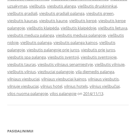
uzsakymas
,
viešbutis
,
viesbutis alanga
,
viešbutis druskininkai
,
viešbutis gradiali
,
viesbutis gradiali palanga
,
viesbutis green
,
viesbutis kaunas
,
viesbutis kaune
,
viešbutis kerpė
,
viesbutis kerpe
palangoje
,
viešbutis klaipėda
,
viešbutis klaipėdoje
,
viešbutis lietuva
,
viesbutis meduza palanga
,
viesbutis meduza palangoje
,
viešbutis
nidoje
,
viešbutis palanga
,
viesbutis palanga kainos
,
viešbutis
palangoje
,
viesbutis palangoje prie juros
,
viesbutis prie juros
,
viesbutis spa palanga
,
viesbutis sventoji
,
viesbutis sventojoje
,
viesbutis tauras
,
viesbutis vilniaus senamiestyje
,
viešbutis vilniuje
,
viešbutis vilnius
,
viezbuciai palangoje
,
vila diemedis palanga
,
vilniaus viesbuciai
,
vilniaus viesbuciai kainos
,
vilniaus viesbutis
,
vilniuje viesbuciai
,
vilnius hotel
,
vilnius hotels
,
vilnius viešbučiai
,
vilos nuoma palangoje
,
vilos palangoje
on
2014/11/13
.
PASIDALINIMUI