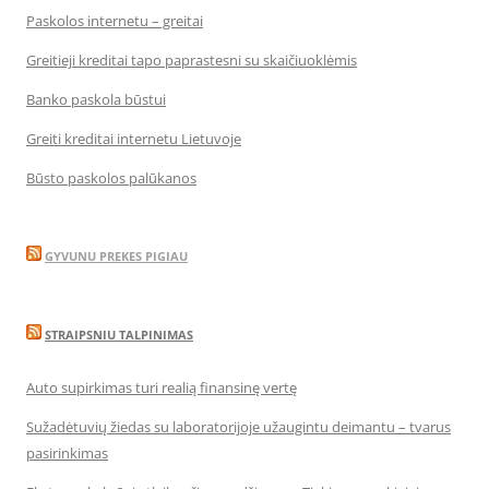
Paskolos internetu – greitai
Greitieji kreditai tapo paprastesni su skaičiuoklėmis
Banko paskola būstui
Greiti kreditai internetu Lietuvoje
Būsto paskolos palūkanos
GYVUNU PREKES PIGIAU
STRAIPSNIU TALPINIMAS
Auto supirkimas turi realią finansinę vertę
Sužadėtuvių žiedas su laboratorijoje užaugintu deimantu – tvarus
pasirinkimas