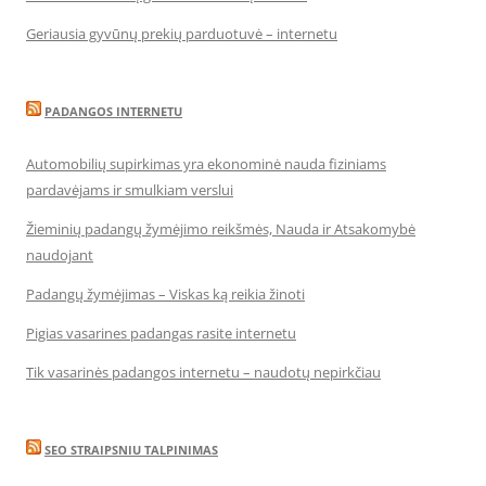
Geriausia gyvūnų prekių parduotuvė – internetu
PADANGOS INTERNETU
Automobilių supirkimas yra ekonominė nauda fiziniams
pardavėjams ir smulkiam verslui
Žieminių padangų žymėjimo reikšmės, Nauda ir Atsakomybė
naudojant
Padangų žymėjimas – Viskas ką reikia žinoti
Pigias vasarines padangas rasite internetu
Tik vasarinės padangos internetu – naudotų nepirkčiau
SEO STRAIPSNIU TALPINIMAS