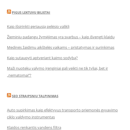
PIGUS LEKTUVU BILIETAI
Kaip išsirinkti geriausią pelėsio valiklį
Žieminių padangų žymėjimas yra svarbus – kaip išvengti klaidų
Medinės žaidimų aikštelės vaikams – pristatymas ir surinkimas
Kaip sutaupyti aptveriant kaimo sodybą?
Maži nuotekų valymo įrenginiai gali veikti ne tik tyliai, bet ir
„nematomai‘‘?
SEO STRAIPSNIU TALPINIMAS
Auto supirkimas kaip efektyvus transporto priemonės gyvavimo
ciklo valdymo instrumentas
Klaidos renkantis vandens filtrą