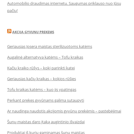
Automobilio draudimas internetu. Saugumas priklauso nuo Jūsų
pačių!
AKCIJA GYVUNU PREKEMS
Geriausias Josera maistas sterilizuotoms katėms
Augalinė alternatyva katėms – Tofu kraikas
Kačių kraiko rūšys – kokį parinkti katei
Geriausias kačių kraikas – kokios rūšies
Tofu kraikas katėms – kuo jis ypatingas
Perkant prekes gyvūnams galima sutaupyti
Ar naudinga naudotis akcijomis gyvūnų prekėmis – pastebėjimai
Šunų maistas daro įtaką augintinio išvaizdai
Produktai iš kurių gaminamas šunų maistas