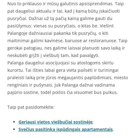
Nuo to priklauso ir mūsų galutinis apsisprendimas. Taip
pat daugeliui aktualu ir tai, kad į kainą būtų įskaičiuoti
pusryčiai. Dažnai už tą pačią kainą galime gauti du
pasiūlymus: vienas su pusryčiais, o kitas be. Viešint
Palangoje dažniausiai pakanka tik pusryčių, o kiti
maitinimai galimi kavinėse, baruose ar restoranuose. Taip
gerokai patogiau, nes galime laisvai planuoti savo laiką ir
neskubėti grįžti į viešbutį tam, kad pavalgyti.
Palanga daugeliui asocijuojasi su atostogoms skirtu
kurortu. Tai išties labai gera vieta pailsėti ir turiningai
praleisti laiką prie jūros mėgaujantis paplūdimiais, miesto
renginiais ir pušynais. Juk Palanga dažnai vadinama
pajūrio sostine, todėl poilsis čia visuomet bus puikus.
Taip pat pasidomėkite:
Geriausi vietos viešbučiai sostinėje
;
Svečius pasitinka įspūdingais apartamentais
.