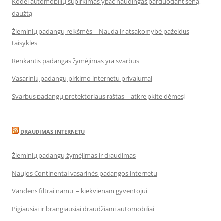
Kodėl automobilių supirkimas ypač naudingas parduodant seną,
daužtą
Žieminių padangų reikšmės – Nauda ir atsakomybė pažeidus
taisykles
Renkantis padangas žymėjimas yra svarbus
Vasarinių padangų pirkimo internetu privalumai
Svarbus padangų protektoriaus raštas – atkreipkite dėmesį
DRAUDIMAS INTERNETU
Žieminių padangų žymėjimas ir draudimas
Naujos Continental vasarinės padangos internetu
Vandens filtrai namui – kiekvienam gyventojui
Pigiausiai ir brangiausiai draudžiami automobiliai