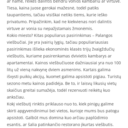
ar name, reikės dalintis bendru vonios kambariu ar virtuve.
Tiesa, kaina juose gerokai mažesnė, todėl patiks
taupantiems, tačiau visiškai netiks tiems, kurie ieško
privatumo. Pripažinkim, kad ne kiekvienas nori dalintis
virtuve ar vonia su nepažįstamais žmonėmis.
Kokio miesto? Kitas populiarus pasirinkimas – Palangos
viešbučiai. Jie yra įvairių lygių, tačiau populiariausias
pasirinkimas išlieka ekonominės klasės trijų žvaigždučių
viešbutis, kuriame pasirenkamas dvivietis kambarys ar
apartamentai. Kainos viešbučiuose dažniausiai yra nuo 100
litų už vieną nakvynę dviem asmenims. Kartais galima
išvysti puikių akcijų, kuomet galima apsistoti pigiau. Turistų
sezono metu kainos padidėja. Be to, ir laisvų likusių vietų
skaičius greitai sumažėja, todėl rezervuoti reikėtų kuo
anksčiau.
Kokį viešbutį rinktis priklauso nuo to, kiek pinigų galime
skirti apgyvendinimui bei vietos, kurioje mums bus patogu
apsistoti. Galbūt mus domina kuo arčiau paplūdimio
esantis, ar šalia patinkančio restorano įkurtas viešbutis.