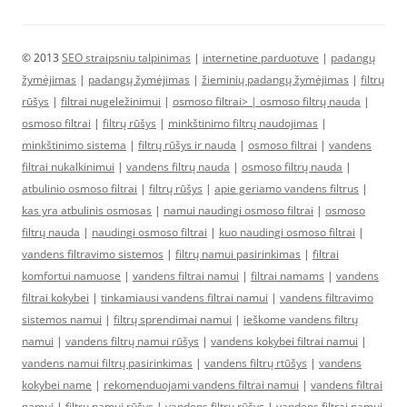
© 2013
SEO straipsniu talpinimas
|
internetine parduotuve
|
padangų
žymėjimas
|
padangų žymėjimas
|
žieminių padangų žymėjimas
|
filtrų
rūšys
|
filtrai nugeležinimui
|
osmoso filtrai> |
osmoso filtrų nauda
|
osmoso filtrai
|
filtrų rūšys
|
minkštinimo filtrų naudojimas
|
minkštinimo sistema
|
filtrų rūšys ir nauda
|
osmoso filtrai
|
vandens
filtrai nukalkinimui
|
vandens filtrų nauda
|
osmoso filtrų nauda
|
atbulinio osmoso filtrai
|
filtrų rūšys
|
apie geriamo vandens filtrus
|
kas yra atbulinis osmosas
|
namui naudingi osmoso filtrai
|
osmoso
filtrų nauda
|
naudingi osmoso filtrai
|
kuo naudingi osmoso filtrai
|
vandens filtravimo sistemos
|
filtrų namui pasirinkimas
|
filtrai
komfortui namuose
|
vandens filtrai namui
|
filtrai namams
|
vandens
filtrai kokybei
|
tinkamiausi vandens filtrai namui
|
vandens filtravimo
sistemos namui
|
filtrų sprendimai namui
|
ieškome vandens filtrų
namui
|
vandens filtrų namui rūšys
|
vandens kokybei filtrai namui
|
vandens namui filtrų pasirinkimas
|
vandens filtrų rtūšys
|
vandens
kokybei name
|
rekomenduojami vandens filtrai namui
|
vandens filtrai
namui
|
filtrų namui rūšys
|
vandens filtrų rūšys
|
vandens filtrai namui