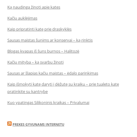
Ką naudinga žinoti apie kates
Kačių auklėjimas
Kaip pripratinti katę prie draskyklės
Sausas maistas šunims ar konservai – ką rinktis
Blogas kvapas iš šuns burnos – Halitozė
Kačių mityba – ką svarbu žinoti
Sausas ar šlapias kačių maistas – ėdalo parinkimas
Kaip išmokyti katę daryti į dėžutę su kraiku – prie tualeto katę
pratinkite su kantrybe
Kuo ypatingas Silikoninis kraikas – Privalumai
PREKES GYVUNAMS INTERNETU