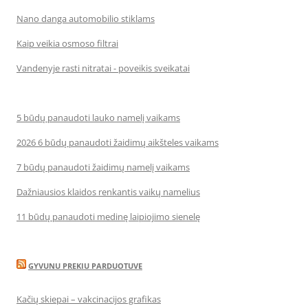
Nano danga automobilio stiklams
Kaip veikia osmoso filtrai
Vandenyje rasti nitratai - poveikis sveikatai
5 būdų panaudoti lauko namelį vaikams
2026 6 būdų panaudoti žaidimų aikšteles vaikams
7 būdų panaudoti žaidimų namelį vaikams
Dažniausios klaidos renkantis vaikų namelius
11 būdų panaudoti medinę laipiojimo sienelę
GYVUNU PREKIU PARDUOTUVE
Kačių skiepai – vakcinacijos grafikas