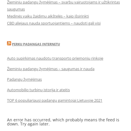
Žieminių padangų žymėjimas – svarbu vairuotojams ir užtikrintas
saugumas
Medinės vaikų žaidimų aikštelės – kaip išsirinkti
CBD aliejaus nauda sportuojantiems – naudoti gali visi
PERKU PADANGAS INTERNETU
Auto supirkimas naudotų transporto priemonių rinkoje
Žieminių padangų žymėjimas – saugumas ir nauda
Padangų žymėjimas
Automobilio turbinų istorija ir ateitis
TOP 6 populiariausi padangų gamintojai Lietuvoje 2021
An error has occurred, which probably means the feed is
down. Try again later.