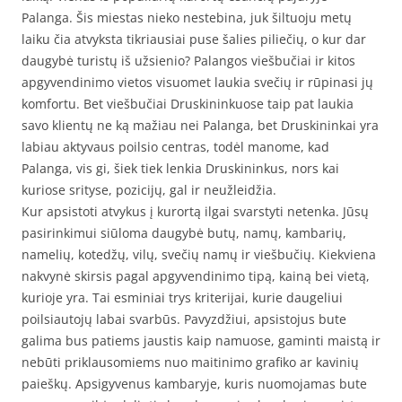
Palanga. Šis miestas nieko nestebina, juk šiltuoju metų
laiku čia atvyksta tikriausiai puse šalies piliečių, o kur dar
daugybė turistų iš užsienio? Palangos viešbučiai ir kitos
apgyvendinimo vietos visuomet laukia svečių ir rūpinasi jų
komfortu. Bet viešbučiai Druskininkuose taip pat laukia
savo klientų ne ką mažiau nei Palanga, bet Druskininkai yra
labiau aktyvaus poilsio centras, todėl manome, kad
Palanga, vis gi, šiek tiek lenkia Druskininkus, nors kai
kuriose srityse, pozicijų, gal ir neužleidžia.
Kur apsistoti atvykus į kurortą ilgai svarstyti netenka. Jūsų
pasirinkimui siūloma daugybė butų, namų, kambarių,
namelių, kotedžų, vilų, svečių namų ir viešbučių. Kiekviena
nakvynė skirsis pagal apgyvendinimo tipą, kainą bei vietą,
kurioje yra. Tai esminiai trys kriterijai, kurie daugeliui
poilsiautojų labai svarbūs. Pavyzdžiui, apsistojus bute
galima bus patiems jaustis kaip namuose, gaminti maistą ir
nebūti priklausomiems nuo maitinimo grafiko ar kavinių
paieškų. Apsigyvenus kambaryje, kuris nuomojamas bute