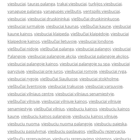
viesbuciai
,
tauras palanga
,
trakai viesbuciai
,
turkijos viesbuciai
,
vanagupe palanga
,
vanagupės viešbutis
,
ventspilis viesbuciai
,
viesbuciai
,
viesbuciai druskininkai
,
viešbučiai druskininkuose
,
viesbuciai jurmaloje
,
viesbuciai kaunas
,
viešbučiai kaune
,
viesbuciai
kaune kainos
,
viesbuciai klaipeda
,
viešbučiai klaipėdoje
,
viesbuciai
klaipedoje kainos
,
viešbučiai lietuvoje
,
viesbuciai londone
,
viešbučiai nidoje
,
viešbučiai palanga
,
viesbuciai palangoj
,
viesbuciai
Palangoje
,
viesbuciai palangoje akcija
,
viesbuciai palangoje akcijos
,
viesbuciai palangoje kainos
,
viesbuciai palangoje su spa
,
viesbuciai
paryziuje
,
viesbuciai prie juros
,
viesbuciai romoje
,
viesbuciai ryga
,
viesbuciai rygoje
,
viešbučiai šiauliuose
,
viesbuciai stokholme
,
viešbučiai šventojoje
,
viesbuciai trakuose
,
viesbuciai varsuvoje
,
viesbuciai vilniaus centre
,
viesbuciai vilniaus senamiestyje
,
viešbučiai vilniuje
,
viesbuciai vilniuje kainos
,
viesbuciai vilniuje
senamiestyje
,
viešbučiai vilnius
,
viesbuciu kainos
,
viesbuciu kainos
kaune
,
viesbuciu kainos palangoje
,
viesbuciu kainos vilniuje
,
viesbuciu nuoma
,
viesbuciu nuoma palangoje
,
viesbuciu paieska
,
viesbuciu pasiulymai
,
viesbuciu paslaugos
,
viešbučių rezervacija
,
viešbučių rezervavimas
,
viesbuciu rezervavimo sistemos
,
viesbuciu