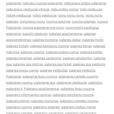
palangoje
,
namuku nuoma palangoje
,
nebrangus poilsis palangoje
,
nebrangus viesbuciai vilniuje
,
nida poilsio namai
,
nida viesbuciai
,
nidoje viesbuciai
,
nidos viesbuciai
,
noriu noriu noriu
,
noriu noriu
palanga
,
noriunoriu noriu
,
nuoma pajuryje
,
nuoma palanga
,
nuoma
Palangoje
,
nuoma palangoje prie juros
,
nuomojami kambariai
palangoje
,
pajurio viesbutis
,
palanga apartamentai
,
palanga
apgyvendinimas
,
palanga booking
,
palanga dabar
,
palanga hotel
,
palanga hotels
,
palanga kambariu nuoma
,
palanga kerpe
,
palanga
nakvyne
,
palanga nuoma
,
palanga poilsio namai
,
palanga poilsis
,
palanga renginiai
,
palanga sanatorija
,
palanga sanatorijos
,
palanga
spa
,
palanga spa centras
,
palanga spa hotel
,
palanga spa viesbutis
,
palanga sveciu namai
,
palanga viešbučiai
,
palanga viešbutis
,
Palangoje
,
palangoje butu nuoma
,
palangoje nameliu nuoma
,
palangoje nuoma
,
palangoje spa
,
palangoje viesbuciai
,
palangos
,
palangos 4
,
Palangos apartamentai
,
palangos butu nuoma
,
palangos informacijos centras
,
palangos kambariu nuoma
,
palangos kerpe
,
palangos kurortas
,
palangos nameliu nuoma
,
palangos nuoma
,
palangos palanga
,
palangos poilsio namai
,
palangos ramybe
,
palangos sanatorija
,
palangos sanatorijos
,