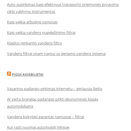
Auto supirkimas kaip efektyvus transporto priemonės gyvavimo
ciklo valdymo instrumentas
Kaip veikia atbulinis osmosas
Kaip veikia vandens nugeležinimo filtrai
Klaidos renkantis vandens filtrą
Vandens filtrai visam namui su geriamo vandens sistema
PIGUS AVIABILIETAI
Vasarinių padangų pirkimas internetu – geriausia išeitis
Ar verta brangias padangas pirkti ekonominės klasės
automobiliams
Vandens kokybės garantas namuose – filtrai
Kur rasti nuomai automobilį Vilniuje