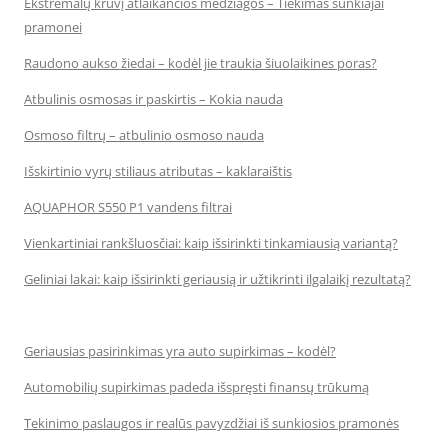
Ekstremalų krūvį atlaikančios medžiagos – Tiekimas sunkiajai
pramonei
Raudono aukso žiedai – kodėl jie traukia šiuolaikines poras?
Atbulinis osmosas ir paskirtis – Kokia nauda
Osmoso filtrų – atbulinio osmoso nauda
Išskirtinio vyrų stiliaus atributas – kaklaraištis
AQUAPHOR S550 P1 vandens filtrai
Vienkartiniai rankšluosčiai: kaip išsirinkti tinkamiausią variantą?
Geliniai lakai: kaip išsirinkti geriausią ir užtikrinti ilgalaikį rezultatą?
Geriausias pasirinkimas yra auto supirkimas – kodėl?
Automobilių supirkimas padeda išspręsti finansų trūkumą
Tekinimo paslaugos ir realūs pavyzdžiai iš sunkiosios pramonės