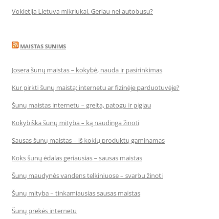
Vokietija Lietuva mikriukai. Geriau nei autobusu?
MAISTAS SUNIMS
Josera šunų maistas – kokybė, nauda ir pasirinkimas
Kur pirkti šunų maistą: internetu ar fizinėje parduotuvėje?
Šunų maistas internetu – greita, patogu ir pigiau
Kokybiška šunų mityba – ką naudinga žinoti
Sausas šunų maistas – iš kokių produktų gaminamas
Koks šunų ėdalas geriausias – sausas maistas
Šunų maudynės vandens telkiniuose – svarbu žinoti
Šunų mityba – tinkamiausias sausas maistas
Šunų prekės internetu