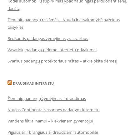
Kodėl automobilių supirkimas ypač naudingas parduodant seną,
daužtą
Žieminių padangų reikšmės – Nauda ir atsakomybė pažeidus
taisykles
Renkantis padangas žymėjimas yra svarbus
Vasarinių padangų pirkimo internetu privalumai
Svarbus padangų protektoriaus raštas – atkreipkite dėmesį
DRAUDIMAS INTERNETU
Žieminių padangų žymėjimas ir draudimas
Naujos Continental vasarinės padangos internetu
Vandens filtrai namui – kiekvienam gyventojui
Pigiausiai ir brangiausiai draudžiami automobiliai