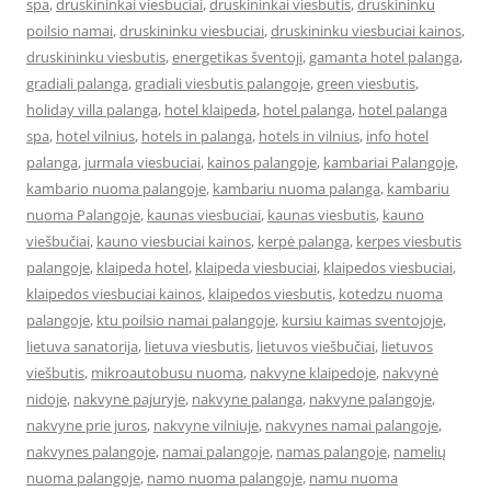
spa
,
druskininkai viesbuciai
,
druskininkai viesbutis
,
druskininku
poilsio namai
,
druskininku viesbuciai
,
druskininku viesbuciai kainos
,
druskininku viesbutis
,
energetikas šventoji
,
gamanta hotel palanga
,
gradiali palanga
,
gradiali viesbutis palangoje
,
green viesbutis
,
holiday villa palanga
,
hotel klaipeda
,
hotel palanga
,
hotel palanga
spa
,
hotel vilnius
,
hotels in palanga
,
hotels in vilnius
,
info hotel
palanga
,
jurmala viesbuciai
,
kainos palangoje
,
kambariai Palangoje
,
kambario nuoma palangoje
,
kambariu nuoma palanga
,
kambariu
nuoma Palangoje
,
kaunas viesbuciai
,
kaunas viesbutis
,
kauno
viešbučiai
,
kauno viesbuciai kainos
,
kerpė palanga
,
kerpes viesbutis
palangoje
,
klaipeda hotel
,
klaipeda viesbuciai
,
klaipedos viesbuciai
,
klaipedos viesbuciai kainos
,
klaipedos viesbutis
,
kotedzu nuoma
palangoje
,
ktu poilsio namai palangoje
,
kursiu kaimas sventojoje
,
lietuva sanatorija
,
lietuva viesbutis
,
lietuvos viešbučiai
,
lietuvos
viešbutis
,
mikroautobusu nuoma
,
nakvyne klaipedoje
,
nakvynė
nidoje
,
nakvyne pajuryje
,
nakvyne palanga
,
nakvyne palangoje
,
nakvyne prie juros
,
nakvyne vilniuje
,
nakvynes namai palangoje
,
nakvynes palangoje
,
namai palangoje
,
namas palangoje
,
namelių
nuoma palangoje
,
namo nuoma palangoje
,
namu nuoma