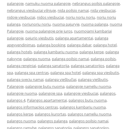
palangoje
,
namuku nuoma palangoje
,
nebrangus poilsis palangoje
,
nebrangus viesbuciai vilniuje
,
nida poilsio namai
,
nida viesbuciai
,
nidoje viesbuciai
,
nidos viesbuciai
,
noriu noriu noriu
,
noriu noriu
palanga
,
noriunoriu noriu
,
nuoma pajuryje
,
nuoma palanga
,
nuoma
Palangoje
,
nuoma palangoje prie juros
,
nuomojami kambariai
palangoje
,
pajurio viesbutis
,
palanga apartamentai
,
palanga
apgyvendinimas
,
palanga booking
,
palanga dabar
,
palanga hotel
,
palanga hotels
,
palanga kambariu nuoma
,
palanga kerpe
,
palanga
nakvyne
,
palanga nuoma
,
palanga poilsio namai
,
palanga poilsis
,
palanga renginiai
,
palanga sanatorija
,
palanga sanatorijos
,
palanga
spa
,
palanga spa centras
,
palanga spa hotel
,
palanga spa viesbutis
,
palanga sveciu namai
,
palanga viešbučiai
,
palanga viešbutis
,
Palangoje
,
palangoje butu nuoma
,
palangoje nameliu nuoma
,
palangoje nuoma
,
palangoje spa
,
palangoje viesbuciai
,
palangos
,
palangos 4
,
Palangos apartamentai
,
palangos butu nuoma
,
palangos informacijos centras
,
palangos kambariu nuoma
,
palangos kerpe
,
palangos kurortas
,
palangos nameliu nuoma
,
palangos nuoma
,
palangos palanga
,
palangos poilsio namai
,
palangos ramybe
,
palangos sanatorija
,
palangos sanatorijos
,