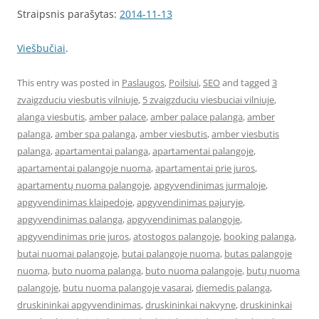
Straipsnis parašytas:
2014-11-13
Viešbučiai
.
This entry was posted in
Paslaugos
,
Poilsiui
,
SEO
and tagged
3
zvaigzduciu viesbutis vilniuje
,
5 zvaigzduciu viesbuciai vilniuje
,
alanga viesbutis
,
amber palace
,
amber palace palanga
,
amber
palanga
,
amber spa palanga
,
amber viesbutis
,
amber viesbutis
palanga
,
apartamentai palanga
,
apartamentai palangoje
,
apartamentai palangoje nuoma
,
apartamentai prie juros
,
apartamentų nuoma palangoje
,
apgyvendinimas jurmaloje
,
apgyvendinimas klaipedoje
,
apgyvendinimas pajuryje
,
apgyvendinimas palanga
,
apgyvendinimas palangoje
,
apgyvendinimas prie juros
,
atostogos palangoje
,
booking palanga
,
butai nuomai palangoje
,
butai palangoje nuoma
,
butas palangoje
nuoma
,
buto nuoma palanga
,
buto nuoma palangoje
,
butų nuoma
palangoje
,
butu nuoma palangoje vasarai
,
diemedis palanga
,
druskininkai apgyvendinimas
,
druskininkai nakvyne
,
druskininkai