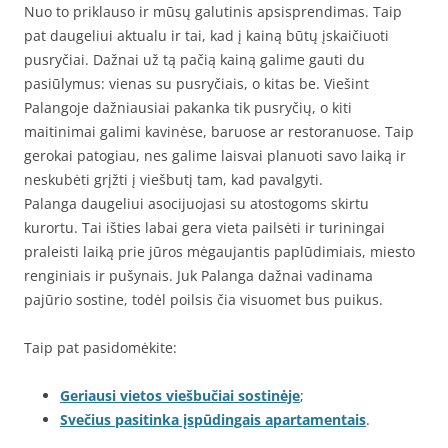
Nuo to priklauso ir mūsų galutinis apsisprendimas. Taip
pat daugeliui aktualu ir tai, kad į kainą būtų įskaičiuoti
pusryčiai. Dažnai už tą pačią kainą galime gauti du
pasiūlymus: vienas su pusryčiais, o kitas be. Viešint
Palangoje dažniausiai pakanka tik pusryčių, o kiti
maitinimai galimi kavinėse, baruose ar restoranuose. Taip
gerokai patogiau, nes galime laisvai planuoti savo laiką ir
neskubėti grįžti į viešbutį tam, kad pavalgyti.
Palanga daugeliui asocijuojasi su atostogoms skirtu
kurortu. Tai išties labai gera vieta pailsėti ir turiningai
praleisti laiką prie jūros mėgaujantis paplūdimiais, miesto
renginiais ir pušynais. Juk Palanga dažnai vadinama
pajūrio sostine, todėl poilsis čia visuomet bus puikus.
Taip pat pasidomėkite:
Geriausi vietos viešbučiai sostinėje
;
Svečius pasitinka įspūdingais apartamentais
.