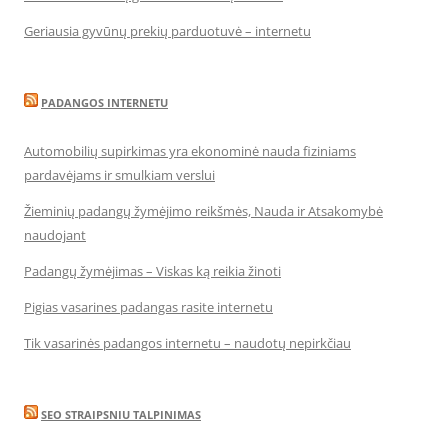
Geriausia gyvūnų prekių parduotuvė – internetu
PADANGOS INTERNETU
Automobilių supirkimas yra ekonominė nauda fiziniams
pardavėjams ir smulkiam verslui
Žieminių padangų žymėjimo reikšmės, Nauda ir Atsakomybė
naudojant
Padangų žymėjimas – Viskas ką reikia žinoti
Pigias vasarines padangas rasite internetu
Tik vasarinės padangos internetu – naudotų nepirkčiau
SEO STRAIPSNIU TALPINIMAS