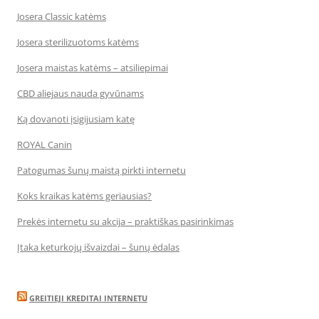
Josera Classic katėms
Josera sterilizuotoms katėms
Josera maistas katėms – atsiliepimai
CBD aliejaus nauda gyvūnams
Ką dovanoti įsigijusiam katę
ROYAL Canin
Patogumas šunų maistą pirkti internetu
Koks kraikas katėms geriausias?
Prekės internetu su akcija – praktiškas pasirinkimas
Įtaka keturkojų išvaizdai – šunų ėdalas
GREITIEJI KREDITAI INTERNETU