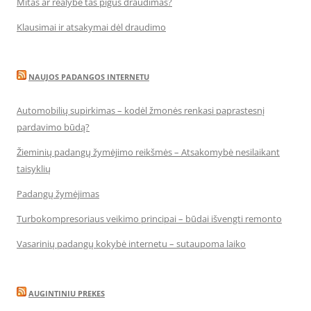
Mitas ar realybė tas pigus draudimas?
Klausimai ir atsakymai dėl draudimo
NAUJOS PADANGOS INTERNETU
Automobilių supirkimas – kodėl žmonės renkasi paprastesnį
pardavimo būdą?
Žieminių padangų žymėjimo reikšmės – Atsakomybė nesilaikant
taisyklių
Padangų žymėjimas
Turbokompresoriaus veikimo principai – būdai išvengti remonto
Vasarinių padangų kokybė internetu – sutaupoma laiko
AUGINTINIU PREKES