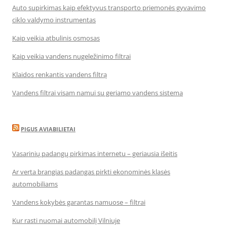
Auto supirkimas kaip efektyvus transporto priemonės gyvavimo
ciklo valdymo instrumentas
Kaip veikia atbulinis osmosas
Kaip veikia vandens nugeležinimo filtrai
Klaidos renkantis vandens filtrą
Vandens filtrai visam namui su geriamo vandens sistema
PIGUS AVIABILIETAI
Vasarinių padangų pirkimas internetu – geriausia išeitis
Ar verta brangias padangas pirkti ekonominės klasės
automobiliams
Vandens kokybės garantas namuose – filtrai
Kur rasti nuomai automobilį Vilniuje