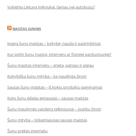
Vokietija Lietuva mikriukai. Geriau nei autobusu?
MAISTAS SUNIMS
Josera šunų maistas – kokybė, nauda ir pasirinkimas
Kur pirkti šunų maistą: internetu ar fizinėje parduotuvėje?
Šunų maistas internetu – greita, patogu ir pigiau
Kokybiška šunų mityba – ką naudinga žinoti
Sausas šunų maistas – iš kokių produktų gaminamas
Koks šunų ėdalas geriausias – sausas maistas
Šunų maudynės vandens telkiniuose – svarbu žinoti
Šunų mityba – tinkamiausias sausas maistas
Šunų prekės internetu