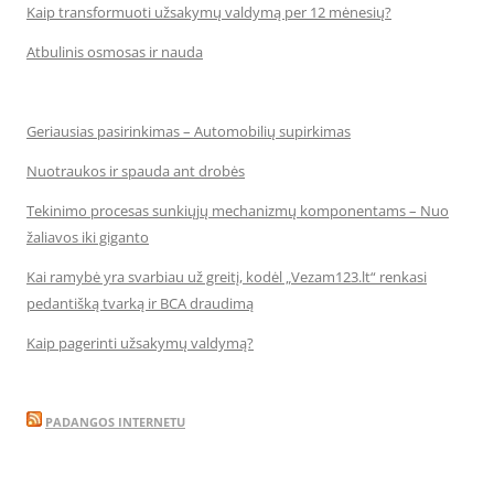
Kaip transformuoti užsakymų valdymą per 12 mėnesių?
Atbulinis osmosas ir nauda
Geriausias pasirinkimas – Automobilių supirkimas
Nuotraukos ir spauda ant drobės
Tekinimo procesas sunkiųjų mechanizmų komponentams – Nuo
žaliavos iki giganto
Kai ramybė yra svarbiau už greitį, kodėl „Vezam123.lt“ renkasi
pedantišką tvarką ir BCA draudimą
Kaip pagerinti užsakymų valdymą?
PADANGOS INTERNETU