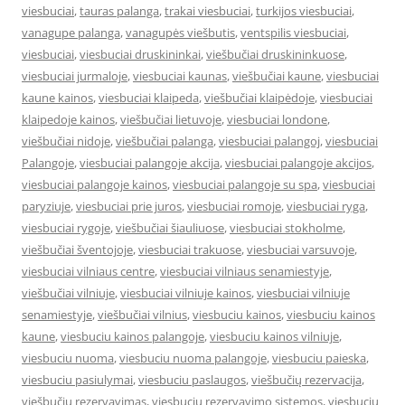
viesbuciai
,
tauras palanga
,
trakai viesbuciai
,
turkijos viesbuciai
,
vanagupe palanga
,
vanagupės viešbutis
,
ventspilis viesbuciai
,
viesbuciai
,
viesbuciai druskininkai
,
viešbučiai druskininkuose
,
viesbuciai jurmaloje
,
viesbuciai kaunas
,
viešbučiai kaune
,
viesbuciai
kaune kainos
,
viesbuciai klaipeda
,
viešbučiai klaipėdoje
,
viesbuciai
klaipedoje kainos
,
viešbučiai lietuvoje
,
viesbuciai londone
,
viešbučiai nidoje
,
viešbučiai palanga
,
viesbuciai palangoj
,
viesbuciai
Palangoje
,
viesbuciai palangoje akcija
,
viesbuciai palangoje akcijos
,
viesbuciai palangoje kainos
,
viesbuciai palangoje su spa
,
viesbuciai
paryziuje
,
viesbuciai prie juros
,
viesbuciai romoje
,
viesbuciai ryga
,
viesbuciai rygoje
,
viešbučiai šiauliuose
,
viesbuciai stokholme
,
viešbučiai šventojoje
,
viesbuciai trakuose
,
viesbuciai varsuvoje
,
viesbuciai vilniaus centre
,
viesbuciai vilniaus senamiestyje
,
viešbučiai vilniuje
,
viesbuciai vilniuje kainos
,
viesbuciai vilniuje
senamiestyje
,
viešbučiai vilnius
,
viesbuciu kainos
,
viesbuciu kainos
kaune
,
viesbuciu kainos palangoje
,
viesbuciu kainos vilniuje
,
viesbuciu nuoma
,
viesbuciu nuoma palangoje
,
viesbuciu paieska
,
viesbuciu pasiulymai
,
viesbuciu paslaugos
,
viešbučių rezervacija
,
viešbučių rezervavimas
,
viesbuciu rezervavimo sistemos
,
viesbuciu