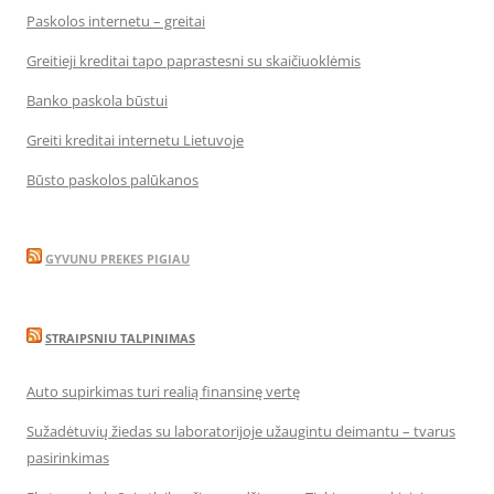
Paskolos internetu – greitai
Greitieji kreditai tapo paprastesni su skaičiuoklėmis
Banko paskola būstui
Greiti kreditai internetu Lietuvoje
Būsto paskolos palūkanos
GYVUNU PREKES PIGIAU
STRAIPSNIU TALPINIMAS
Auto supirkimas turi realią finansinę vertę
Sužadėtuvių žiedas su laboratorijoje užaugintu deimantu – tvarus
pasirinkimas