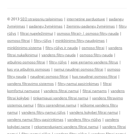
© 2013
SEO straipsniu talpinimas
|
internetine parduotuve
|
padangų
žymėjimas
|
padangų žymėjimas
|
žieminių padangų žymėjimas
|
filtrų
rūšys
|
filtrai nugeležinimui
|
osmoso filtrai> |
osmoso filtrų nauda
|
osmoso filtrai
|
filtrų rūšys
|
minkštinimo filtrų naudojimas
|
minkštinimo sistema
|
filtrų rūšys ir nauda
|
osmoso filtrai
|
vandens
filtrai nukalkinimui
|
vandens filtrų nauda
|
osmoso filtrų nauda
|
atbulinio osmoso filtrai
|
filtrų rūšys
|
apie geriamo vandens filtrus
|
kas yra atbulinis osmosas
|
namui naudingi osmoso filtrai
|
osmoso
filtrų nauda
|
naudingi osmoso filtrai
|
kuo naudingi osmoso filtrai
|
vandens filtravimo sistemos
|
filtrų namui pasirinkimas
|
filtrai
komfortui namuose
|
vandens filtrai namui
|
filtrai namams
|
vandens
filtrai kokybei
|
tinkamiausi vandens filtrai namui
|
vandens filtravimo
sistemos namui
|
filtrų sprendimai namui
|
ieškome vandens filtrų
namui
|
vandens filtrų namui rūšys
|
vandens kokybei filtrai namui
|
vandens namui filtrų pasirinkimas
|
vandens filtrų rtūšys
|
vandens
kokybei name
|
rekomenduojami vandens filtrai namui
|
vandens filtrai
namui
|
filtrų namui rūšys
|
vandens filtrų rūšys
|
vandens filtrai namui