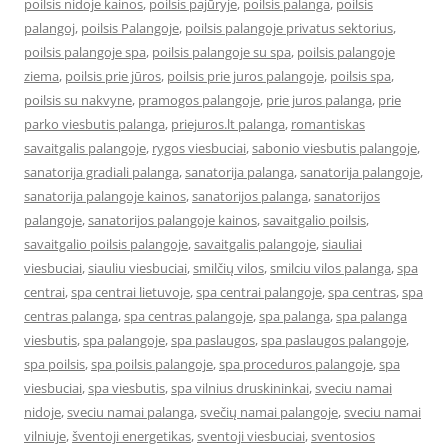
poilsis nidoje kainos
,
poilsis pajūryje
,
poilsis palanga
,
poilsis
palangoj
,
poilsis Palangoje
,
poilsis palangoje privatus sektorius
,
poilsis palangoje spa
,
poilsis palangoje su spa
,
poilsis palangoje
ziema
,
poilsis prie jūros
,
poilsis prie juros palangoje
,
poilsis spa
,
poilsis su nakvyne
,
pramogos palangoje
,
prie juros palanga
,
prie
parko viesbutis palanga
,
priejuros.lt palanga
,
romantiskas
savaitgalis palangoje
,
rygos viesbuciai
,
sabonio viesbutis palangoje
,
sanatorija gradiali palanga
,
sanatorija palanga
,
sanatorija palangoje
,
sanatorija palangoje kainos
,
sanatorijos palanga
,
sanatorijos
palangoje
,
sanatorijos palangoje kainos
,
savaitgalio poilsis
,
savaitgalio poilsis palangoje
,
savaitgalis palangoje
,
siauliai
viesbuciai
,
siauliu viesbuciai
,
smilčių vilos
,
smilciu vilos palanga
,
spa
centrai
,
spa centrai lietuvoje
,
spa centrai palangoje
,
spa centras
,
spa
centras palanga
,
spa centras palangoje
,
spa palanga
,
spa palanga
viesbutis
,
spa palangoje
,
spa paslaugos
,
spa paslaugos palangoje
,
spa poilsis
,
spa poilsis palangoje
,
spa proceduros palangoje
,
spa
viesbuciai
,
spa viesbutis
,
spa vilnius druskininkai
,
sveciu namai
nidoje
,
sveciu namai palanga
,
svečių namai palangoje
,
sveciu namai
vilniuje
,
šventoji energetikas
,
sventoji viesbuciai
,
sventosios