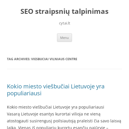
Skip
to
SEO straipsnių talpinimas
content
cytai.lt
Menu
TAG ARCHIVES:
VIESBUCIAI VILNIAUS CENTRE
Kokio miesto viešbučiai Lietuvoje yra
populiariausi
Kokio miesto viešbučiai Lietuvoje yra populiariausi
Vasarą Lietuvoje esantys kurortai vilioja ne vieną
atostogauti susirengusį poilsiautoją praleisti čia savo laisvą
laiką. Vienas iš populiarių kurortų esančių pajūryje –