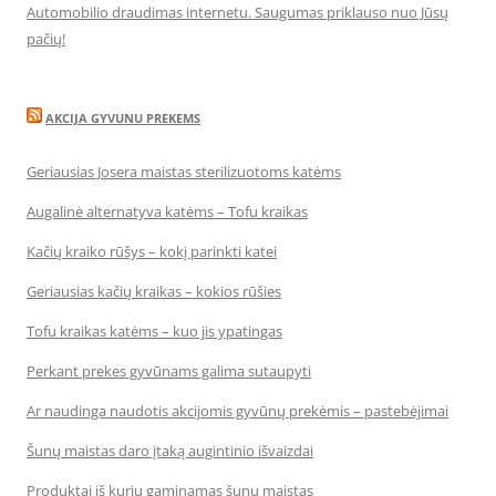
Automobilio draudimas internetu. Saugumas priklauso nuo Jūsų
pačių!
AKCIJA GYVUNU PREKEMS
Geriausias Josera maistas sterilizuotoms katėms
Augalinė alternatyva katėms – Tofu kraikas
Kačių kraiko rūšys – kokį parinkti katei
Geriausias kačių kraikas – kokios rūšies
Tofu kraikas katėms – kuo jis ypatingas
Perkant prekes gyvūnams galima sutaupyti
Ar naudinga naudotis akcijomis gyvūnų prekėmis – pastebėjimai
Šunų maistas daro įtaką augintinio išvaizdai
Produktai iš kurių gaminamas šunų maistas