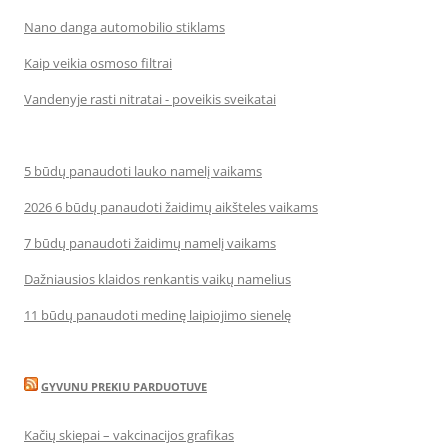
Nano danga automobilio stiklams
Kaip veikia osmoso filtrai
Vandenyje rasti nitratai - poveikis sveikatai
5 būdų panaudoti lauko namelį vaikams
2026 6 būdų panaudoti žaidimų aikšteles vaikams
7 būdų panaudoti žaidimų namelį vaikams
Dažniausios klaidos renkantis vaikų namelius
11 būdų panaudoti medinę laipiojimo sienelę
GYVUNU PREKIU PARDUOTUVE
Kačių skiepai – vakcinacijos grafikas