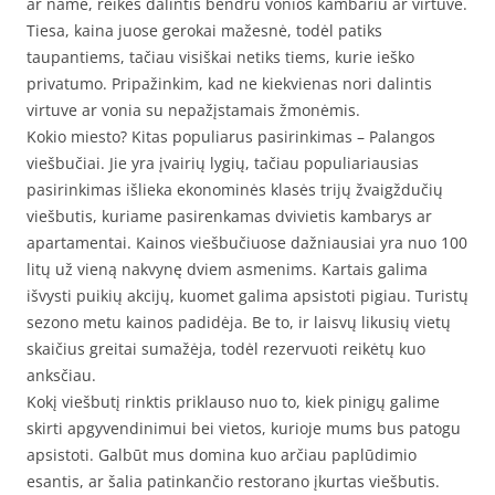
ar name, reikės dalintis bendru vonios kambariu ar virtuve.
Tiesa, kaina juose gerokai mažesnė, todėl patiks
taupantiems, tačiau visiškai netiks tiems, kurie ieško
privatumo. Pripažinkim, kad ne kiekvienas nori dalintis
virtuve ar vonia su nepažįstamais žmonėmis.
Kokio miesto? Kitas populiarus pasirinkimas – Palangos
viešbučiai. Jie yra įvairių lygių, tačiau populiariausias
pasirinkimas išlieka ekonominės klasės trijų žvaigždučių
viešbutis, kuriame pasirenkamas dvivietis kambarys ar
apartamentai. Kainos viešbučiuose dažniausiai yra nuo 100
litų už vieną nakvynę dviem asmenims. Kartais galima
išvysti puikių akcijų, kuomet galima apsistoti pigiau. Turistų
sezono metu kainos padidėja. Be to, ir laisvų likusių vietų
skaičius greitai sumažėja, todėl rezervuoti reikėtų kuo
anksčiau.
Kokį viešbutį rinktis priklauso nuo to, kiek pinigų galime
skirti apgyvendinimui bei vietos, kurioje mums bus patogu
apsistoti. Galbūt mus domina kuo arčiau paplūdimio
esantis, ar šalia patinkančio restorano įkurtas viešbutis.