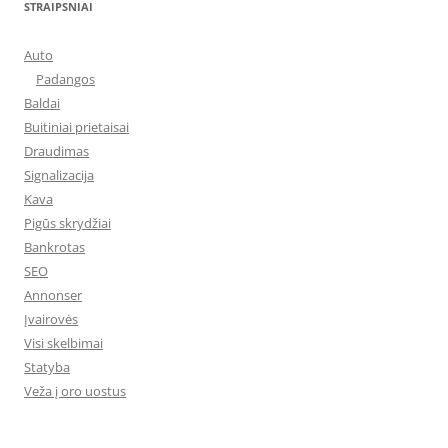
STRAIPSNIAI
Auto
Padangos
Baldai
Buitiniai prietaisai
Draudimas
Signalizacija
Kava
Pigūs skrydžiai
Bankrotas
SEO
Annonser
Įvairovės
Visi skelbimai
Statyba
Veža į oro uostus