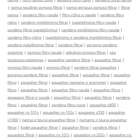
|
namui naudingi osmoso filtrai
|
namui geriausi osmoso filtrai
|
filtrai
namui
|
vandens filtrų nauda
|
filtrų rūšys ir nauda
|
vandens filtrų
rūšys
|
vandens minkštinimo filtrai
|
nugeležinimo filtrų nauda
|
vandens filtrai nugeležinimui
|
vandens minkštinimo filtrų nauda
|
vandens filtrų rūšys
|
nugeležinimo ir vandens monkštinimo filtrai
|
vandens nukalkinimo filtrai
|
vandens filtrai
|
geriamo vandens
sistemos
|
osmoso filtrų nauda
|
atbulinio osmoso filtrai
|
seo
straipsniu talpinimas
|
aquaphor vandens filtrai
|
aquaphor filtrai
|
osmoso filtrų nauda
|
osmoso filtrai
|
vandens filtrai aquaphor
|
geriamo vandens filtrai
|
aquaphor filtrai
|
aquaphor filtrai
|
aquaphor
filtrai
|
aquaphor filtrai
|
aquaphor namams ir pramonei
|
aquaphor
filtrai
|
aquaphor filtrai
|
aquaphor filtrų nauda
|
aquaphor filtrai
|
aquapgor filtrai ir nauda
|
aquaphor filtrai
|
aquaphor filtrai
|
vandens
filtrai
|
aquaphor filtrai
|
vandens filtru rusys
|
aquaphor s800
|
aquaphor ro-101s
|
aquaphor ro-102s
|
aquapgor s550
|
aquaphor
s1000
|
namui ir biurui aquaphor filtrai
|
namams ir biurui aquaphor
filtrai
|
kodel aquaphor filtrai
|
aquaphor filtrai
|
vandens filtrai
|
aquaphor filtrai
|
aquaphor ro-101s
|
aquaphor ro-202s
|
aquaphor ro-