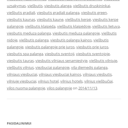
uzsakymas
,
viešbutis
,
viesbutis alanga
,
viešbutis druskininkai
,
viešbutis gradiali
,
viesbutis gradiali palanga
,
viesbutis green
,
viesbutis kaunas
,
viesbutis kaune
,
viešbutis kerpė
,
viesbutis kerpe
palangoje
,
viešbutis klaipėda
,
viešbutis klaipėdoje
,
viešbutis lietuva
,
viesbutis meduza palanga
,
viesbutis meduza palangoje
,
viešbutis
nidoje
,
viešbutis palanga
,
viesbutis palanga kainos
,
viešbutis
palangoje
,
viesbutis palangoje prie juros
,
viesbutis prie juros
,
viesbutis spa palanga
,
viesbutis sventoji
,
viesbutis sventojoje
,
viesbutis tauras
,
viesbutis vilniaus senamiestyje
,
viešbutis vilniuje
,
viešbutis vilnius
,
viezbuciai palangoje
,
vila diemedis palanga
,
vilniaus viesbuciai
,
vilniaus viesbuciai kainos
,
vilniaus viesbutis
,
vilniuje viesbuciai
,
vilnius hotel
,
vilnius hotels
,
vilnius viešbučiai
,
vilos nuoma palangoje
,
vilos palangoje
on
2014/11/13
.
PASIDALINIMUI