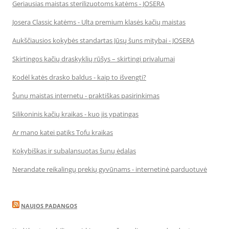
Geriausias maistas sterilizuotoms katėms - JOSERA
Josera Classic katėms - Ulta premium klasės kačių maistas
Aukščiausios kokybės standartas Jūsų šuns mitybai - JOSERA
Skirtingos kačių draskyklių rūšys – skirtingi privalumai
Kodėl katės drasko baldus - kaip to išvengti?
Šunų maistas internetu - praktiškas pasirinkimas
Silikoninis kačių kraikas - kuo jis ypatingas
Ar mano katei patiks Tofu kraikas
Kokybiškas ir subalansuotas šunų ėdalas
Nerandate reikalingų prekių gyvūnams - internetinė parduotuvė
NAUJOS PADANGOS