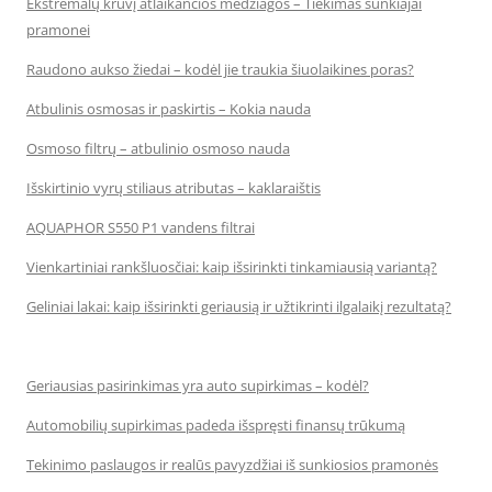
Ekstremalų krūvį atlaikančios medžiagos – Tiekimas sunkiajai
pramonei
Raudono aukso žiedai – kodėl jie traukia šiuolaikines poras?
Atbulinis osmosas ir paskirtis – Kokia nauda
Osmoso filtrų – atbulinio osmoso nauda
Išskirtinio vyrų stiliaus atributas – kaklaraištis
AQUAPHOR S550 P1 vandens filtrai
Vienkartiniai rankšluosčiai: kaip išsirinkti tinkamiausią variantą?
Geliniai lakai: kaip išsirinkti geriausią ir užtikrinti ilgalaikį rezultatą?
Geriausias pasirinkimas yra auto supirkimas – kodėl?
Automobilių supirkimas padeda išspręsti finansų trūkumą
Tekinimo paslaugos ir realūs pavyzdžiai iš sunkiosios pramonės