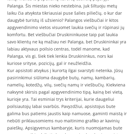
Palanga. Šis miestas nieko nestebina, juk šiltuoju metų
laiku čia atvyksta tikriausiai puse šalies piliečių, o kur dar
daugybė turistų iš užsienio? Palangos viešbučiai ir kitos
apgyvendinimo vietos visuomet laukia svečių ir rūpinasi jų
komfortu. Bet viešbučiai Druskininkuose taip pat laukia
savo klientų ne ką mažiau nei Palanga, bet Druskininkai yra
labiau aktyvaus poilsio centras, todėl manome, kad
Palanga, vis gi, šiek tiek lenkia Druskininkus, nors kai
kuriose srityse, pozicijų, gal ir neužleidžia.
Kur apsistoti atvykus į kurortą ilgai svarstyti netenka. Jūsų
pasirinkimui siūloma daugybė butų, namų, kambarių,
namelių, kotedžų, vilų, svečių namų ir viešbučių. Kiekviena
nakvynė skirsis pagal apgyvendinimo tipą, kainą bei vietą,
kurioje yra. Tai esminiai trys kriterijai, kurie daugeliui
poilsiautojų labai svarbūs. Pavyzdžiui, apsistojus bute
galima bus patiems jaustis kaip namuose, gaminti maistą ir
nebūti priklausomiems nuo maitinimo grafiko ar kavinių
paieškų. Apsigyvenus kambaryje, kuris nuomojamas bute