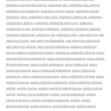
palangos sanatorijos kainos
,
palangos spa
,
palangos spa centrai
,
palangos spa viesbutis
,
palangos sveciu namai
,
palangos tauras
,
palangos vėtra
,
palangos vėtra spa
,
Palangos viesbuciai
,
palangos
viesbuciai ir kainos
,
palangos viesbuciai prie juros
,
palangos
viesbuciai su spa
,
palangos viešbutis
,
palangos viesbutis palanga
,
palangos viezbuciai
,
palangos vila
,
palangos vilos
,
pigi nakvyne
,
pigi
nakvyne kaune
,
pigi nakvyne klaipedoje
,
pigi nakvyne palangoje
,
pigi nakvynė vilniuje
,
pigi nuoma Palangoje
,
pigiausi viesbuciai
kaune
,
pigiausi viesbuciai vilniuje
,
pigiausias viesbutis vilniuje
,
pigus
apgyvendinimas palangoje
,
pigus kambariai palangoje
,
pigus poilsis
druskininkuose
,
pigus poilsis palangoje
,
pigus viesbuciai
,
pigus
viesbuciai kaune
,
pigus viesbuciai klaipedoje
,
pigus viesbuciai
palangoje
,
pigus viesbuciai paryziuje
,
pigūs viešbučiai vilniuje
,
pigus
viesbutis kaune
,
pigus viesbutis palangoje
,
pigus viešbutis vilniuje
,
poilsio
,
poilsio namai
,
poilsio namai druskininkuose
,
poilsio namai
nidoje
,
poilsio namai palanga
,
poilsio namai palangoje
,
poilsio
namai prie juros
,
poilsio nameliai palangoje
,
poilsis
,
poilsis
druskininkuose
,
poilsis dviems
,
poilsis lietuvoje
,
poilsis nidoje
,