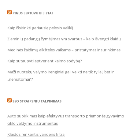
PIGUS LEKTUVU BILIETAI
Kaip išsirinkti geriausią pelėsio valiklį
Žieminių padangų žymėjimas yra svarbus – kaip išvengti klaidų
Medinės žaidimų aikštelės vaikams – pristatymas ir surinkimas
Kaip sutaupyti aptveriant kaimo sodybą?
Maži nuotekų valymo įrenginiai gali veikti ne tik tyliai, bet ir
„nematomai‘‘?
SEO STRAIPSNIU TALPINIMAS
Auto supirkimas kaip efektyvus transporto priemonės gyvavimo
ciklo valdymo instrumentas
Klaidos renkantis vandens filtrą