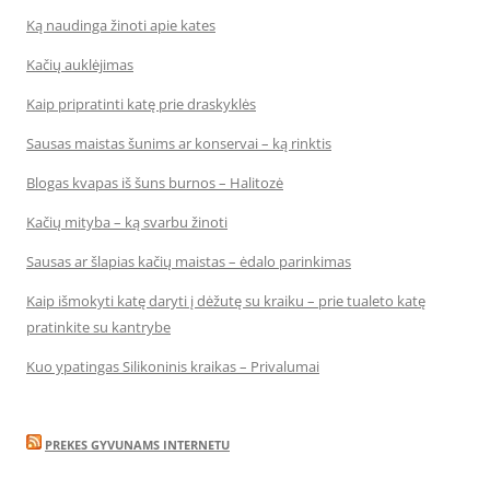
Ką naudinga žinoti apie kates
Kačių auklėjimas
Kaip pripratinti katę prie draskyklės
Sausas maistas šunims ar konservai – ką rinktis
Blogas kvapas iš šuns burnos – Halitozė
Kačių mityba – ką svarbu žinoti
Sausas ar šlapias kačių maistas – ėdalo parinkimas
Kaip išmokyti katę daryti į dėžutę su kraiku – prie tualeto katę
pratinkite su kantrybe
Kuo ypatingas Silikoninis kraikas – Privalumai
PREKES GYVUNAMS INTERNETU