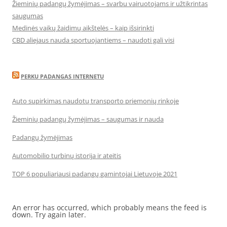
Žieminių padangų žymėjimas – svarbu vairuotojams ir užtikrintas
saugumas
Medinės vaikų žaidimų aikštelės – kaip išsirinkti
CBD aliejaus nauda sportuojantiems – naudoti gali visi
PERKU PADANGAS INTERNETU
Auto supirkimas naudotų transporto priemonių rinkoje
Žieminių padangų žymėjimas – saugumas ir nauda
Padangų žymėjimas
Automobilio turbinų istorija ir ateitis
TOP 6 populiariausi padangų gamintojai Lietuvoje 2021
An error has occurred, which probably means the feed is
down. Try again later.