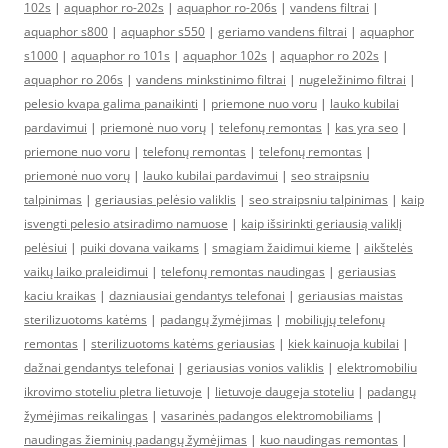
102s
|
aquaphor ro-202s
|
aquaphor ro-206s
|
vandens filtrai
|
aquaphor s800
|
aquaphor s550
|
geriamo vandens filtrai
|
aquaphor
s1000
|
aquaphor ro 101s
|
aquaphor 102s
|
aquaphor ro 202s
|
aquaphor ro 206s
|
vandens minkstinimo filtrai
|
nugeležinimo filtrai
|
pelesio kvapa galima panaikinti
|
priemone nuo voru
|
lauko kubilai
pardavimui
|
priemonė nuo vorų
|
telefonų remontas
|
kas yra seo
|
priemone nuo voru
|
telefonų remontas
|
telefonų remontas
|
priemonė nuo vorų
|
lauko kubilai pardavimui
|
seo straipsniu
talpinimas
|
geriausias pelėsio valiklis
|
seo straipsniu talpinimas
|
kaip
isvengti pelesio atsiradimo namuose
|
kaip išsirinkti geriausią valiklį
pelėsiui
|
puiki dovana vaikams
|
smagiam žaidimui kieme
|
aikštelės
vaikų laiko praleidimui
|
telefonų remontas naudingas
|
geriausias
kaciu kraikas
|
dazniausiai gendantys telefonai
|
geriausias maistas
sterilizuotoms katėms
|
padangų žymėjimas
|
mobiliųjų telefonų
remontas
|
sterilizuotoms katėms geriausias
|
kiek kainuoja kubilai
|
dažnai gendantys telefonai
|
geriausias vonios valiklis
|
elektromobiliu
ikrovimo stoteliu pletra lietuvoje
|
lietuvoje daugeja stoteliu
|
padangų
žymėjimas reikalingas
|
vasarinės padangos elektromobiliams
|
naudingas žieminių padangų žymėjimas
|
kuo naudingas remontas
|