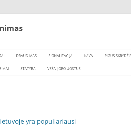
inimas
SAI
DRAUDIMAS
SIGNALIZACIJA
KAVA
PIGŪS SKRYDŽIA
LBIMAI
STATYBA
VEŽA Į ORO UOSTUS
ietuvoje yra populiariausi