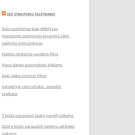
SEO STRAIPSNIU TALPINIMAS
Auto supirkimas kaip efektyvus
transporto priemonės gyvavimo ciklo
valdymo instrumentas
Klaidos renkantis vandens filtrą
Nano danga automobilio stiklams
Kaip veikia osmoso filtrai
Vandenyje rasti nitratai - poveikis
sveikatai
5 būdų panaudoti lauko namelį vaikams
2026 6 būdų panaudoti žaidimų aikšteles
vaikams