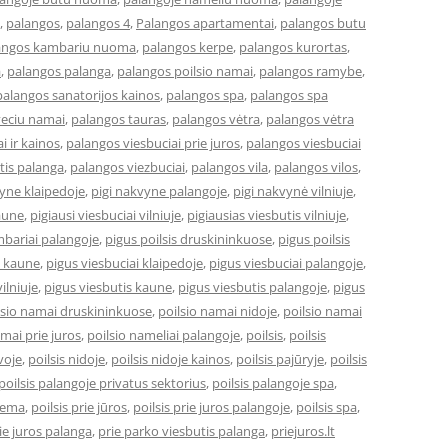
,
palangos
,
palangos 4
,
Palangos apartamentai
,
palangos butu
angos kambariu nuoma
,
palangos kerpe
,
palangos kurortas
,
a
,
palangos palanga
,
palangos poilsio namai
,
palangos ramybe
,
palangos sanatorijos kainos
,
palangos spa
,
palangos spa
veciu namai
,
palangos tauras
,
palangos vėtra
,
palangos vėtra
i ir kainos
,
palangos viesbuciai prie juros
,
palangos viesbuciai
tis palanga
,
palangos viezbuciai
,
palangos vila
,
palangos vilos
,
vyne klaipedoje
,
pigi nakvyne palangoje
,
pigi nakvynė vilniuje
,
kaune
,
pigiausi viesbuciai vilniuje
,
pigiausias viesbutis vilniuje
,
bariai palangoje
,
pigus poilsis druskininkuose
,
pigus poilsis
i kaune
,
pigus viesbuciai klaipedoje
,
pigus viesbuciai palangoje
,
ilniuje
,
pigus viesbutis kaune
,
pigus viesbutis palangoje
,
pigus
lsio namai druskininkuose
,
poilsio namai nidoje
,
poilsio namai
amai prie juros
,
poilsio nameliai palangoje
,
poilsis
,
poilsis
uvoje
,
poilsis nidoje
,
poilsis nidoje kainos
,
poilsis pajūryje
,
poilsis
poilsis palangoje privatus sektorius
,
poilsis palangoje spa
,
ziema
,
poilsis prie jūros
,
poilsis prie juros palangoje
,
poilsis spa
,
ie juros palanga
,
prie parko viesbutis palanga
,
priejuros.lt