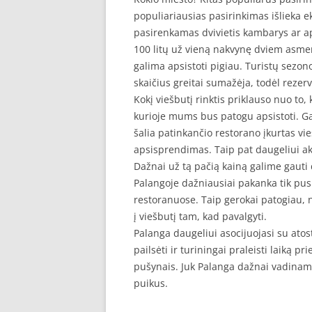
populiariausias pasirinkimas išlieka e
pasirenkamas dvivietis kambarys ar a
100 litų už vieną nakvynę dviem asmen
galima apsistoti pigiau. Turistų sezono
skaičius greitai sumažėja, todėl rezer
Kokį viešbutį rinktis priklauso nuo to,
kurioje mums bus patogu apsistoti. G
šalia patinkančio restorano įkurtas vi
apsisprendimas. Taip pat daugeliui aktu
Dažnai už tą pačią kainą galime gauti 
Palangoje dažniausiai pakanka tik pusr
restoranuose. Taip gerokai patogiau, ne
į viešbutį tam, kad pavalgyti.
Palanga daugeliui asocijuojasi su atost
pailsėti ir turiningai praleisti laiką p
pušynais. Juk Palanga dažnai vadinama
puikus.