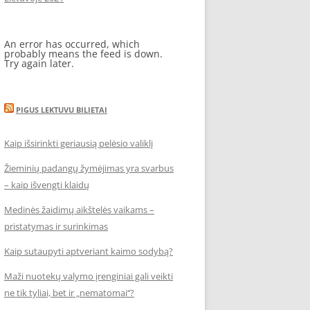
An error has occurred, which
probably means the feed is down.
Try again later.
PIGUS LEKTUVU BILIETAI
Kaip išsirinkti geriausią pelėsio valiklį
Žieminių padangų žymėjimas yra svarbus
– kaip išvengti klaidų
Medinės žaidimų aikštelės vaikams –
pristatymas ir surinkimas
Kaip sutaupyti aptveriant kaimo sodybą?
Maži nuotekų valymo įrenginiai gali veikti
ne tik tyliai, bet ir „nematomai‘‘?