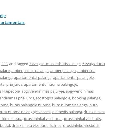
ėje
;
apartamentais
.
,
SEO
and tagged
3 zvaigzduciu viesbutis vilniuje
,
5 zvaigzduciu
palace
,
amber palace palanga
,
amber palanga
,
amber spa
palanga
,
apartamentai palanga
,
apartamentai palangoje
,
ai prie juros
,
apartamentų nuoma palangoje
,
 klaipedoje
,
apgyvendinimas pajuryje
,
apgyvendinimas
ndinimas prie juros
,
atostogos palangoje
,
booking palanga
,
nuoma
,
butas palangoje nuoma
,
buto nuoma palanga
,
buto
butu nuoma palangoje vasarai
,
diemedis palanga
,
druskininkai
skininkai spa
,
druskininkai viesbuciai
,
druskininkai viesbutis
,
buciai
,
druskininku viesbuciai kainos
,
druskininku viesbutis
,