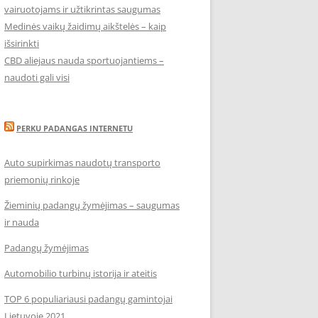
vairuotojams ir užtikrintas saugumas
Medinės vaikų žaidimų aikštelės – kaip
išsirinkti
CBD aliejaus nauda sportuojantiems –
naudoti gali visi
PERKU PADANGAS INTERNETU
Auto supirkimas naudotų transporto
priemonių rinkoje
Žieminių padangų žymėjimas – saugumas
ir nauda
Padangų žymėjimas
Automobilio turbinų istorija ir ateitis
TOP 6 populiariausi padangų gamintojai
Lietuvoje 2021