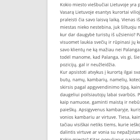
Kokio miesto viešbučiai Lietuvoje yra 
Vasarą Lietuvoje esantys kurortai vilio
praleisti čia savo laisvą laiką. Vienas 
miestas nieko nestebina, juk šiltuoju me
kur dar daugybė turistų iš užsienio? P
visuomet laukia svečių ir rūpinasi jų 
savo klientų ne ką mažiau nei Palanga,
todėl manome, kad Palanga, vis gi, šiek
pozicijų, gal ir neužleidžia.
Kur apsistoti atvykus į kurortą ilgai 
butų, namų, kambarių, namelių, kotedž
skirsis pagal apgyvendinimo tipą, kainą 
daugeliui poilsiautojų labai svarbūs. 
kaip namuose, gaminti maistą ir nebū
paieškų. Apsigyvenus kambaryje, kuri
vonios kambariu ar virtuve. Tiesa, ka
tačiau visiškai netiks tiems, kurie ieš
dalintis virtuve ar vonia su nepažįst
Kokio miesto? Kitas populiarus pasirink