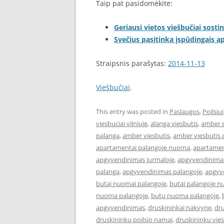
Taip pat pasidomėkite:
Geriausi vietos viešbučiai sostin
Svečius pasitinka įspūdingais 
Straipsnis parašytas:
2014-11-13
Viešbučiai
.
This entry was posted in
Paslaugos
,
Poilsiui
viesbuciai vilniuje
,
alanga viesbutis
,
amber 
palanga
,
amber viesbutis
,
amber viesbutis 
apartamentai palangoje nuoma
,
apartament
apgyvendinimas jurmaloje
,
apgyvendinimas
palanga
,
apgyvendinimas palangoje
,
apgyve
butai nuomai palangoje
,
butai palangoje 
nuoma palangoje
,
butų nuoma palangoje
,
apgyvendinimas
,
druskininkai nakvyne
,
dru
druskininku poilsio namai
,
druskininku vies