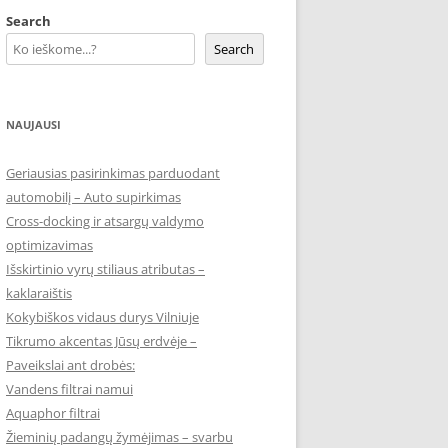
Search
Search
NAUJAUSI
Geriausias pasirinkimas parduodant
automobilį – Auto supirkimas
Cross-docking ir atsargų valdymo
optimizavimas
Išskirtinio vyrų stiliaus atributas –
kaklaraištis
Kokybiškos vidaus durys Vilniuje
Tikrumo akcentas Jūsų erdvėje –
Paveikslai ant drobės:
Vandens filtrai namui
Aquaphor filtrai
Žieminių padangų žymėjimas – svarbu