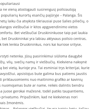
populiariausi
ja ne vieną atostogauti susirengusį poilsiautoją
iš populiarių kurortų esančių pajūryje – Palanga. Šis
tų laiku čia atvyksta tikriausiai puse šalies piliečių, o
alangos viešbučiai ir kitos apgyvendinimo vietos
komfortu. Bet viešbučiai Druskininkuose taip pat laukia
 bet Druskininkai yra labiau aktyvaus poilsio centras,
 tiek lenkia Druskininkus, nors kai kuriose srityse,
svarstyti netenka. Jūsų pasirinkimui siūloma daugybė
ų, vilų, svečių namų ir viešbučių. Kiekviena nakvynė
bei vietą, kurioje yra. Tai esminiai trys kriterijai, kurie
Pavyzdžiui, apsistojus bute galima bus patiems jaustis
ti priklausomiems nuo maitinimo grafiko ar kavinių
s nuomojamas bute ar name, reikės dalintis bendru
ina juose gerokai mažesnė, todėl patiks taupantiems,
ko privatumo. Pripažinkim, kad ne kiekvienas nori
amais žmonėmis.
imas – Palangos viešbučiai. Jie yra įvairių lygių, tačiau