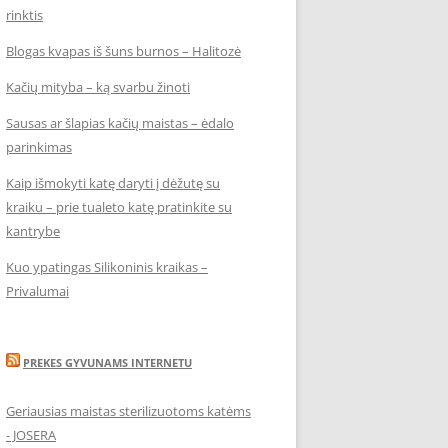
rinktis
Blogas kvapas iš šuns burnos – Halitozė
Kačių mityba – ką svarbu žinoti
Sausas ar šlapias kačių maistas – ėdalo
parinkimas
Kaip išmokyti katę daryti į dėžutę su
kraiku – prie tualeto katę pratinkite su
kantrybe
Kuo ypatingas Silikoninis kraikas –
Privalumai
PREKES GYVUNAMS INTERNETU
Geriausias maistas sterilizuotoms katėms
- JOSERA