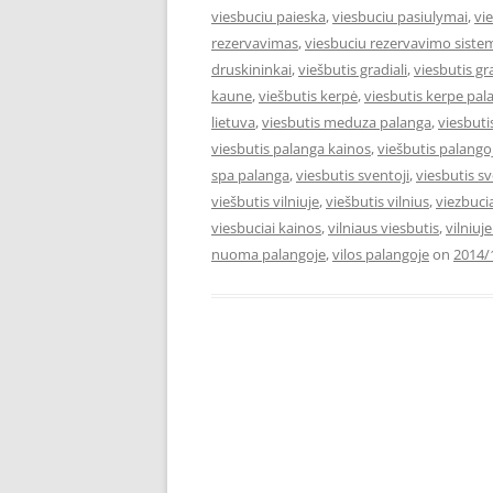
viesbuciu paieska
,
viesbuciu pasiulymai
,
vi
rezervavimas
,
viesbuciu rezervavimo siste
druskininkai
,
viešbutis gradiali
,
viesbutis gr
kaune
,
viešbutis kerpė
,
viesbutis kerpe pal
lietuva
,
viesbutis meduza palanga
,
viesbut
viesbutis palanga kainos
,
viešbutis palango
spa palanga
,
viesbutis sventoji
,
viesbutis s
viešbutis vilniuje
,
viešbutis vilnius
,
viezbuci
viesbuciai kainos
,
vilniaus viesbutis
,
vilniuj
nuoma palangoje
,
vilos palangoje
on
2014/