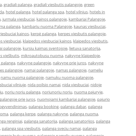
a
,
gradiali palanga
,
gradiali viesbutis palangoje
,
green
eda
,
hotel palanga
,
hotel palanga spa
,
hotel vilnius
,
hotels in
a
,
jurmala viesbuciai
,
kainos palangoje
,
kambariai Palangoje
,
ma palanga
,
kambariu nuoma Palangoje
,
kaunas viesbuciai
,
iesbuciai kainos
,
kerpė palanga
,
kerpes viesbutis palangoje
,
s viesbuciai
,
klaipedos viesbuciai kainos
,
klaipedos viesbutis
,
ai palangoje
,
kursiu kaimas sventojoje
,
lietuva sanatorija
,
os viešbutis
,
mikroautobusu nuoma
,
nakvyne klaipedoje
,
 palanga
,
nakvyne palangoje
,
nakvyne prie juros
,
nakvyne
es palangoje
,
namai palangoje
,
namas palangoje
,
namelių
,
namu nuoma palangoje
,
namuku nuoma palangoje
,
buciai vilniuje
,
nida poilsio namai
,
nida viesbuciai
,
nidoje
iu
,
noriu noriu palanga
,
noriunoriu noriu
,
nuoma pajuryje
,
alangoje prie juros
,
nuomojami kambariai palangoje
,
pajurio
apgyvendinimas
,
palanga booking
,
palanga dabar
,
palanga
uoma
,
palanga kerpe
,
palanga nakvyne
,
palanga nuoma
,
nga renginiai
,
palanga sanatorija
,
palanga sanatorijos
,
palanga
,
palanga spa viesbutis
,
palanga sveciu namai
,
palanga
langoje butu nuoma
,
palangoje nameliu nuoma
,
palangoje