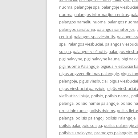
nuoma
,
palangoje spa
,
palangoje viesbuciai
nuoma
,
palangos informacijos centras
,
pal
palangos nameliu nuoma
,
palangos nuom
palangos sanatorija
,
palangos sanatorijos
,
centrai
,
palangos spa viesbutis
,
palangos s
spa
,
Palangos viesbuciai
,
palangos viesbucia
su spa
,
palangos viešbutis
,
palangos viesbu
pigi nakvyne
,
pigi nakvyne kaune
,
pigi nak
pigi nuoma Palangoje
,
pigiausi viesbuciai 
pigus apgyvendinimas palangoje
,
pigus kam
palangoje
,
pigus viesbuciai
,
pigus viesbucia
pigus viesbuciai paryziuje
,
pigūs viešbučiai v
viešbutis vilniuje
,
poilsio
,
poilsio namai
,
poi
palanga
,
poilsio namai palangoje
,
poilsio n
druskininkuose
,
poilsis dviems
,
poilsis liet
palanga
,
poilsis palangoj
,
poilsis Palangoje
,
poilsis palangoje su spa
,
poilsis palangoje 
poilsis su nakvyne
,
pramogos palangoje
,
pr