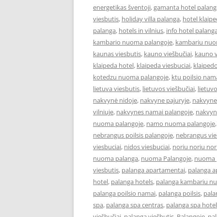
energetikas šventoji
,
gamanta hotel palang
viesbutis
,
holiday villa palanga
,
hotel klaip
palanga
,
hotels in vilnius
,
info hotel palang
kambario nuoma palangoje
,
kambariu nuo
kaunas viesbutis
,
kauno viešbučiai
,
kauno v
klaipeda hotel
,
klaipeda viesbuciai
,
klaipedo
kotedzu nuoma palangoje
,
ktu poilsio nam
lietuva viesbutis
,
lietuvos viešbučiai
,
lietuv
nakvynė nidoje
,
nakvyne pajuryje
,
nakvyne
vilniuje
,
nakvynes namai palangoje
,
nakvyn
nuoma palangoje
,
namo nuoma palangoje
nebrangus poilsis palangoje
,
nebrangus vies
viesbuciai
,
nidos viesbuciai
,
noriu noriu nor
nuoma palanga
,
nuoma Palangoje
,
nuoma p
viesbutis
,
palanga apartamentai
,
palanga 
hotel
,
palanga hotels
,
palanga kambariu n
palanga poilsio namai
,
palanga poilsis
,
pala
spa
,
palanga spa centras
,
palanga spa hotel
viešbučiai
,
palanga viešbutis
,
Palangoje
,
pa