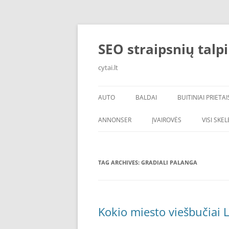
Skip
to
content
SEO straipsnių talp
cytai.lt
AUTO
BALDAI
BUITINIAI PRIETAI
PADANGOS
ANNONSER
ĮVAIROVĖS
VISI SKE
TAG ARCHIVES:
GRADIALI PALANGA
Kokio miesto viešbučiai L