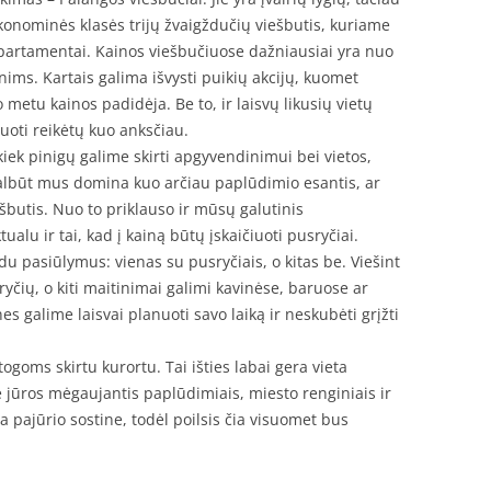
konominės klasės trijų žvaigždučių viešbutis, kuriame
partamentai. Kainos viešbučiuose dažniausiai yra nuo
ims. Kartais galima išvysti puikių akcijų, kuomet
 metu kainos padidėja. Be to, ir laisvų likusių vietų
vuoti reikėtų kuo anksčiau.
 kiek pinigų galime skirti apgyvendinimui bei vietos,
albūt mus domina kuo arčiau paplūdimio esantis, ar
ešbutis. Nuo to priklauso ir mūsų galutinis
alu ir tai, kad į kainą būtų įskaičiuoti pusryčiai.
du pasiūlymus: vienas su pusryčiais, o kitas be. Viešint
yčių, o kiti maitinimai galimi kavinėse, baruose ar
s galime laisvai planuoti savo laiką ir neskubėti grįžti
ogoms skirtu kurortu. Tai išties labai gera vieta
rie jūros mėgaujantis paplūdimiais, miesto renginiais ir
 pajūrio sostine, todėl poilsis čia visuomet bus