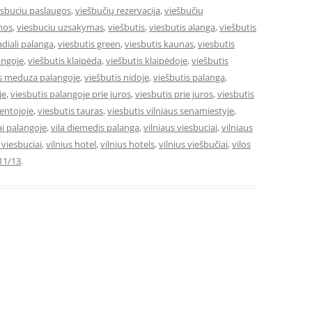
esbuciu paslaugos
,
viešbučių rezervacija
,
viešbučių
mos
,
viesbuciu uzsakymas
,
viešbutis
,
viesbutis alanga
,
viešbutis
adiali palanga
,
viesbutis green
,
viesbutis kaunas
,
viesbutis
angoje
,
viešbutis klaipėda
,
viešbutis klaipėdoje
,
viešbutis
is meduza palangoje
,
viešbutis nidoje
,
viešbutis palanga
,
je
,
viesbutis palangoje prie juros
,
viesbutis prie juros
,
viesbutis
ventojoje
,
viesbutis tauras
,
viesbutis vilniaus senamiestyje
,
ai palangoje
,
vila diemedis palanga
,
vilniaus viesbuciai
,
vilniaus
e viesbuciai
,
vilnius hotel
,
vilnius hotels
,
vilnius viešbučiai
,
vilos
11/13
.