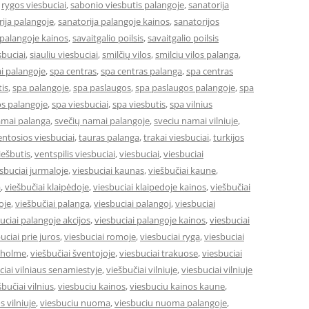
,
rygos viesbuciai
,
sabonio viesbutis palangoje
,
sanatorija
ija palangoje
,
sanatorija palangoje kainos
,
sanatorijos
 palangoje kainos
,
savaitgalio poilsis
,
savaitgalio poilsis
sbuciai
,
siauliu viesbuciai
,
smilčių vilos
,
smilciu vilos palanga
,
i palangoje
,
spa centras
,
spa centras palanga
,
spa centras
is
,
spa palangoje
,
spa paslaugos
,
spa paslaugos palangoje
,
spa
s palangoje
,
spa viesbuciai
,
spa viesbutis
,
spa vilnius
amai palanga
,
svečių namai palangoje
,
sveciu namai vilniuje
,
entosios viesbuciai
,
tauras palanga
,
trakai viesbuciai
,
turkijos
ešbutis
,
ventspilis viesbuciai
,
viesbuciai
,
viesbuciai
sbuciai jurmaloje
,
viesbuciai kaunas
,
viešbučiai kaune
,
a
,
viešbučiai klaipėdoje
,
viesbuciai klaipedoje kainos
,
viešbučiai
oje
,
viešbučiai palanga
,
viesbuciai palangoj
,
viesbuciai
uciai palangoje akcijos
,
viesbuciai palangoje kainos
,
viesbuciai
uciai prie juros
,
viesbuciai romoje
,
viesbuciai ryga
,
viesbuciai
okholme
,
viešbučiai šventojoje
,
viesbuciai trakuose
,
viesbuciai
ciai vilniaus senamiestyje
,
viešbučiai vilniuje
,
viesbuciai vilniuje
šbučiai vilnius
,
viesbuciu kainos
,
viesbuciu kainos kaune
,
s vilniuje
,
viesbuciu nuoma
,
viesbuciu nuoma palangoje
,