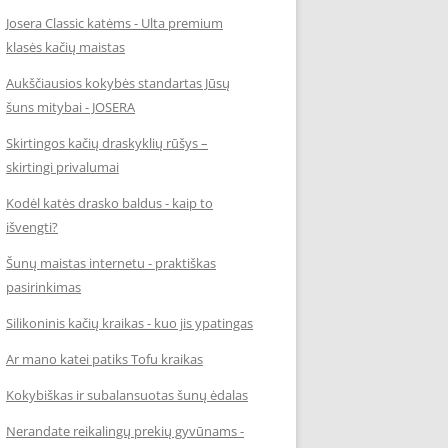
Josera Classic katėms - Ulta premium
klasės kačių maistas
Aukščiausios kokybės standartas Jūsų
šuns mitybai - JOSERA
Skirtingos kačių draskyklių rūšys –
skirtingi privalumai
Kodėl katės drasko baldus - kaip to
išvengti?
Šunų maistas internetu - praktiškas
pasirinkimas
Silikoninis kačių kraikas - kuo jis ypatingas
Ar mano katei patiks Tofu kraikas
Kokybiškas ir subalansuotas šunų ėdalas
Nerandate reikalingų prekių gyvūnams -