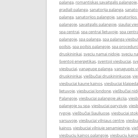
palanga
,
romantiskas savaitgalis palangoje
gradiali palanga
,
sanatorija palanga
,
sanator
palanga
,
sanatorijos palangoje
,
sanatorijos
palangoje
,
savaitgalis palangoje
,
siauliai vie
spa centrai
,
spa centrai lietuvoje
,
spa centra
palangoje
,
spa palanga
,
spa palanga viesbut
poilsis
,
spa poilsis palangoje
,
spa proceduro
druskininkai
,
sveciu namai nidoje
,
sveciu n
šventoji energetikas
,
sventoji viesbuciai
,
sv
viesbuciai
,
vanagupe palanga
,
vanagupės vi
druskininkai
,
viešbučiai druskininkuose
,
vie
viesbuciai kaune kainos
,
viesbuciai klaiped
lietuvoje
,
viesbuciai londone
,
viešbučiai nid
Palangoje
,
viesbuciai palangoje akcija
,
viesb
palangoje su spa
,
viesbuciai paryziuje
,
viesb
rygoje
,
viešbučiai šiauliuose
,
viesbuciai st
varsuvoje
,
viesbuciai vilniaus centre
,
viesbu
kainos
,
viesbuciai vilniuje senamiestyje
,
vie
viesbuciu kainos palangoje
,
viesbuciu kaino