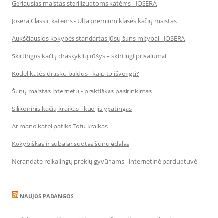
Geriausias maistas sterilizuotoms katėms - JOSERA
Josera Classic katėms - Ulta premium klasės kačių maistas
Aukščiausios kokybės standartas Jūsų šuns mitybai - JOSERA
Skirtingos kačių draskyklių rūšys – skirtingi privalumai
Kodėl katės drasko baldus - kaip to išvengti?
Šunų maistas internetu - praktiškas pasirinkimas
Silikoninis kačių kraikas - kuo jis ypatingas
Ar mano katei patiks Tofu kraikas
Kokybiškas ir subalansuotas šunų ėdalas
Nerandate reikalingų prekių gyvūnams - internetinė parduotuvė
NAUJOS PADANGOS