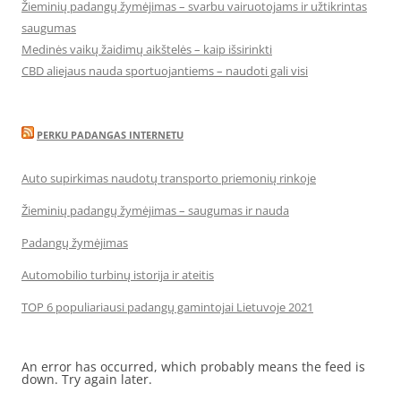
Žieminių padangų žymėjimas – svarbu vairuotojams ir užtikrintas
saugumas
Medinės vaikų žaidimų aikštelės – kaip išsirinkti
CBD aliejaus nauda sportuojantiems – naudoti gali visi
PERKU PADANGAS INTERNETU
Auto supirkimas naudotų transporto priemonių rinkoje
Žieminių padangų žymėjimas – saugumas ir nauda
Padangų žymėjimas
Automobilio turbinų istorija ir ateitis
TOP 6 populiariausi padangų gamintojai Lietuvoje 2021
An error has occurred, which probably means the feed is
down. Try again later.