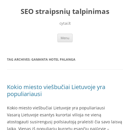
Skip
to
SEO straipsnių talpinimas
content
cytai.lt
Menu
TAG ARCHIVES:
GAMANTA HOTEL PALANGA
Kokio miesto viešbučiai Lietuvoje yra
populiariausi
Kokio miesto viešbučiai Lietuvoje yra populiariausi
Vasarą Lietuvoje esantys kurortai vilioja ne vieną
atostogauti susirengusį poilsiautoją praleisti čia savo laisvą
laiką. Vienas iš populiarių kurortų esančių pajūryje –