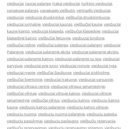
viesbuciai
,
tauras palanga
,
trakai viesbuciai
,
turkijos viesbuciai
,
vanagupe palanga
,
vanagupės viešbutis
,
ventspilis viesbuciai
,
viesbuciai
,
viesbuciai druskininkai
,
viešbučiai druskininkuose
,
viesbuciai jurmaloje
,
viesbuciai kaunas
,
viešbučiai kaune
,
viesbuciai
kaune kainos
,
viesbuciai klaipeda
,
viešbučiai klaipėdoje
,
viesbuciai
klaipedoje kainos
,
viešbučiai lietuvoje
,
viesbuciai londone
,
viešbučiai nidoje
,
viešbučiai palanga
,
viesbuciai palangoj
,
viesbuciai
Palangoje
,
viesbuciai palangoje akcija
,
viesbuciai palangoje akcijos
,
viesbuciai palangoje kainos
,
viesbuciai palangoje su spa
,
viesbuciai
paryziuje
,
viesbuciai prie juros
,
viesbuciai romoje
,
viesbuciai ryga
,
viesbuciai rygoje
,
viešbučiai šiauliuose
,
viesbuciai stokholme
,
viešbučiai šventojoje
,
viesbuciai trakuose
,
viesbuciai varsuvoje
,
viesbuciai vilniaus centre
,
viesbuciai vilniaus senamiestyje
,
viešbučiai vilniuje
,
viesbuciai vilniuje kainos
,
viesbuciai vilniuje
senamiestyje
,
viešbučiai vilnius
,
viesbuciu kainos
,
viesbuciu kainos
kaune
,
viesbuciu kainos palangoje
,
viesbuciu kainos vilniuje
,
viesbuciu nuoma
,
viesbuciu nuoma palangoje
,
viesbuciu paieska
,
viesbuciu pasiulymai
,
viesbuciu paslaugos
,
viešbučių rezervacija
,
viešbučių rezervavimas
,
viesbuciu rezervavimo sistemos
,
viesbuciu