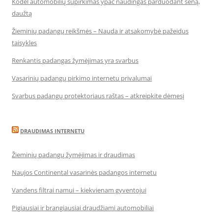
Kodėl automobilių supirkimas ypač naudingas parduodant seną,
daužtą
Žieminių padangų reikšmės – Nauda ir atsakomybė pažeidus
taisykles
Renkantis padangas žymėjimas yra svarbus
Vasarinių padangų pirkimo internetu privalumai
Svarbus padangų protektoriaus raštas – atkreipkite dėmesį
DRAUDIMAS INTERNETU
Žieminių padangų žymėjimas ir draudimas
Naujos Continental vasarinės padangos internetu
Vandens filtrai namui – kiekvienam gyventojui
Pigiausiai ir brangiausiai draudžiami automobiliai