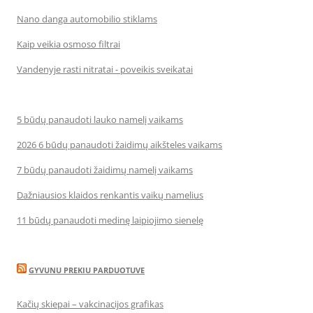
Nano danga automobilio stiklams
Kaip veikia osmoso filtrai
Vandenyje rasti nitratai - poveikis sveikatai
5 būdų panaudoti lauko namelį vaikams
2026 6 būdų panaudoti žaidimų aikšteles vaikams
7 būdų panaudoti žaidimų namelį vaikams
Dažniausios klaidos renkantis vaikų namelius
11 būdų panaudoti medinę laipiojimo sienelę
GYVUNU PREKIU PARDUOTUVE
Kačių skiepai – vakcinacijos grafikas