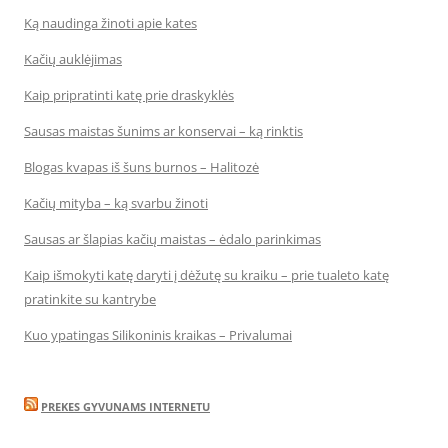
Ką naudinga žinoti apie kates
Kačių auklėjimas
Kaip pripratinti katę prie draskyklės
Sausas maistas šunims ar konservai – ką rinktis
Blogas kvapas iš šuns burnos – Halitozė
Kačių mityba – ką svarbu žinoti
Sausas ar šlapias kačių maistas – ėdalo parinkimas
Kaip išmokyti katę daryti į dėžutę su kraiku – prie tualeto katę
pratinkite su kantrybe
Kuo ypatingas Silikoninis kraikas – Privalumai
PREKES GYVUNAMS INTERNETU