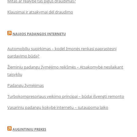
Mitas ar realybė tas pigus draudimas?
Klausimai ir atsakymai dėl draudimo
NAUJOS PADANGOS INTERNETU
Automobilių supirkimas – kodėl žmonės renkasi paprastesnį
pardavimo būdą?
Žieminių padangų žymėjimo reikšmės – Atsakomybė nesilaikant
taisyklių
Padangų žymėjimas
Turbokompresoriaus veikimo principai – būdai išvengti remonto
Vasarinių padangų kokybė internetu – sutaupoma laiko
AUGINTINIU PREKES