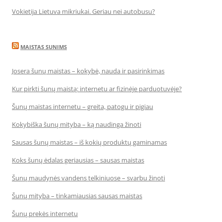
Vokietija Lietuva mikriukai. Geriau nei autobusu?
MAISTAS SUNIMS
Josera šunų maistas – kokybė, nauda ir pasirinkimas
Kur pirkti šunų maistą: internetu ar fizinėje parduotuvėje?
Šunų maistas internetu – greita, patogu ir pigiau
Kokybiška šunų mityba – ką naudinga žinoti
Sausas šunų maistas – iš kokių produktų gaminamas
Koks šunų ėdalas geriausias – sausas maistas
Šunų maudynės vandens telkiniuose – svarbu žinoti
Šunų mityba – tinkamiausias sausas maistas
Šunų prekės internetu