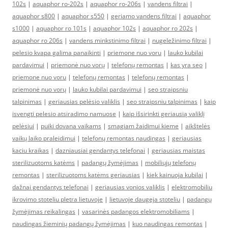
102s
|
aquaphor ro-202s
|
aquaphor ro-206s
|
vandens filtrai
|
aquaphor s800
|
aquaphor s550
|
geriamo vandens filtrai
|
aquaphor
s1000
|
aquaphor ro 101s
|
aquaphor 102s
|
aquaphor ro 202s
|
aquaphor ro 206s
|
vandens minkstinimo filtrai
|
nugeležinimo filtrai
|
pelesio kvapa galima panaikinti
|
priemone nuo voru
|
lauko kubilai
pardavimui
|
priemonė nuo vorų
|
telefonų remontas
|
kas yra seo
|
priemone nuo voru
|
telefonų remontas
|
telefonų remontas
|
priemonė nuo vorų
|
lauko kubilai pardavimui
|
seo straipsniu
talpinimas
|
geriausias pelėsio valiklis
|
seo straipsniu talpinimas
|
kaip
isvengti pelesio atsiradimo namuose
|
kaip išsirinkti geriausią valiklį
pelėsiui
|
puiki dovana vaikams
|
smagiam žaidimui kieme
|
aikštelės
vaikų laiko praleidimui
|
telefonų remontas naudingas
|
geriausias
kaciu kraikas
|
dazniausiai gendantys telefonai
|
geriausias maistas
sterilizuotoms katėms
|
padangų žymėjimas
|
mobiliųjų telefonų
remontas
|
sterilizuotoms katėms geriausias
|
kiek kainuoja kubilai
|
dažnai gendantys telefonai
|
geriausias vonios valiklis
|
elektromobiliu
ikrovimo stoteliu pletra lietuvoje
|
lietuvoje daugeja stoteliu
|
padangų
žymėjimas reikalingas
|
vasarinės padangos elektromobiliams
|
naudingas žieminių padangų žymėjimas
|
kuo naudingas remontas
|