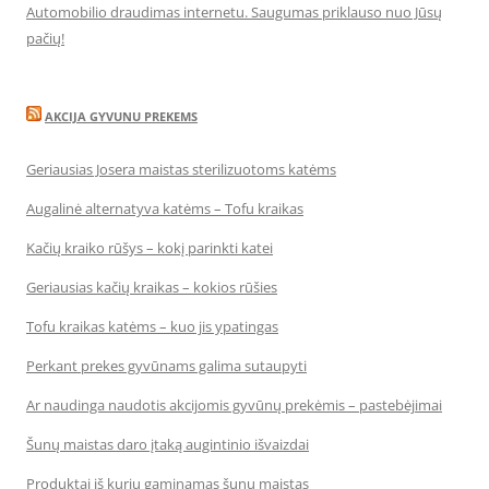
Automobilio draudimas internetu. Saugumas priklauso nuo Jūsų
pačių!
AKCIJA GYVUNU PREKEMS
Geriausias Josera maistas sterilizuotoms katėms
Augalinė alternatyva katėms – Tofu kraikas
Kačių kraiko rūšys – kokį parinkti katei
Geriausias kačių kraikas – kokios rūšies
Tofu kraikas katėms – kuo jis ypatingas
Perkant prekes gyvūnams galima sutaupyti
Ar naudinga naudotis akcijomis gyvūnų prekėmis – pastebėjimai
Šunų maistas daro įtaką augintinio išvaizdai
Produktai iš kurių gaminamas šunų maistas