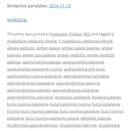
Straipsnis parašytas:
2014-11-13
Viešbučiai
.
This entry was posted in
Paslaugos
,
Poilsiui
,
SEO
and tagged
3
zvaigzduciu viesbutis vilniuje
,
5 zvaigzduciu viesbuciai vilniuje
,
alanga viesbutis
,
amber palace
,
amber palace palanga
,
amber
palanga
,
amber spa palanga
,
amber viesbutis
,
amber viesbutis
palanga
,
apartamentai palanga
,
apartamentai palangoje
,
apartamentai palangoje nuoma
,
apartamentai prie juros
,
apartamentų nuoma palangoje
,
apgyvendinimas jurmaloje
,
apgyvendinimas klaipedoje
,
apgyvendinimas pajuryje
,
apgyvendinimas palanga
,
apgyvendinimas palangoje
,
apgyvendinimas prie juros
,
atostogos palangoje
,
booking palanga
,
butai nuomai palangoje
,
butai palangoje nuoma
,
butas palangoje
nuoma
,
buto nuoma palanga
,
buto nuoma palangoje
,
butų nuoma
palangoje
,
butu nuoma palangoje vasarai
,
diemedis palanga
,
druskininkai apgyvendinimas
,
druskininkai nakvyne
,
druskininkai