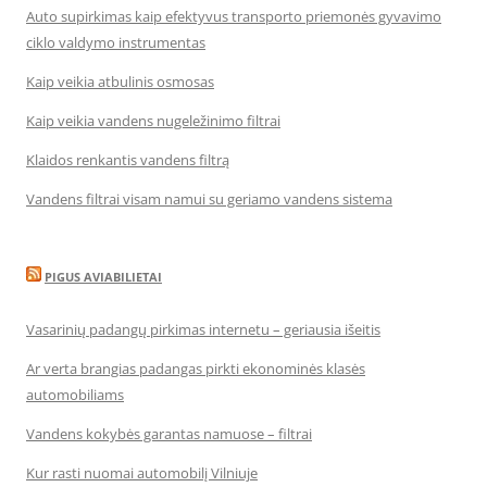
Auto supirkimas kaip efektyvus transporto priemonės gyvavimo
ciklo valdymo instrumentas
Kaip veikia atbulinis osmosas
Kaip veikia vandens nugeležinimo filtrai
Klaidos renkantis vandens filtrą
Vandens filtrai visam namui su geriamo vandens sistema
PIGUS AVIABILIETAI
Vasarinių padangų pirkimas internetu – geriausia išeitis
Ar verta brangias padangas pirkti ekonominės klasės
automobiliams
Vandens kokybės garantas namuose – filtrai
Kur rasti nuomai automobilį Vilniuje