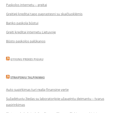
Paskolos internetu – greitai
Greitieji kreditai tapo paprastesni su skaičiuoklėmis
Banko paskola būstui
Greiti kreditai internetu Lietuvoje
Būsto paskolos palūkanos
GYVUNU PREKES PIGIAU
STRAIPSNIU TALPINIMAS
Auto supirkimas turi realią finansinę vertę
Sužadėtuvių žiedas su laboratorijoje užaugintu deimantu – tvarus
pasirinkimas