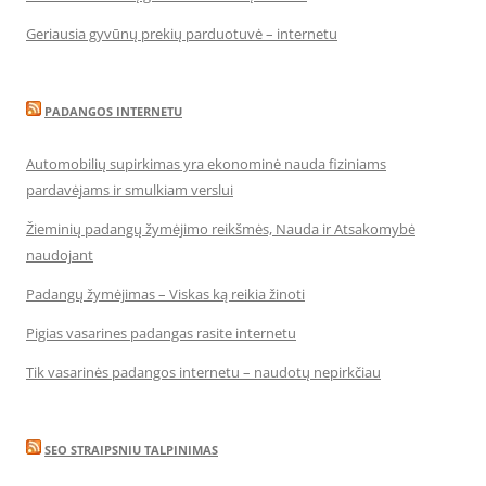
Geriausia gyvūnų prekių parduotuvė – internetu
PADANGOS INTERNETU
Automobilių supirkimas yra ekonominė nauda fiziniams
pardavėjams ir smulkiam verslui
Žieminių padangų žymėjimo reikšmės, Nauda ir Atsakomybė
naudojant
Padangų žymėjimas – Viskas ką reikia žinoti
Pigias vasarines padangas rasite internetu
Tik vasarinės padangos internetu – naudotų nepirkčiau
SEO STRAIPSNIU TALPINIMAS