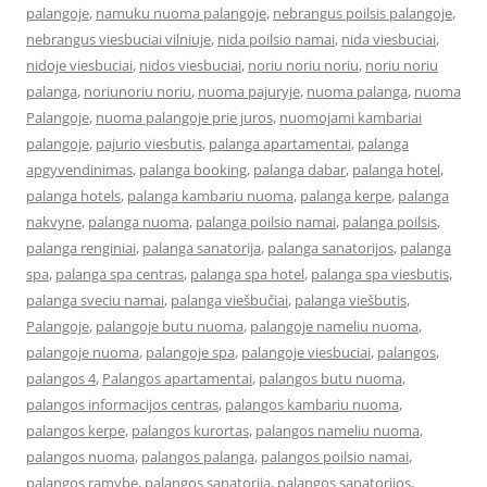
palangoje
,
namuku nuoma palangoje
,
nebrangus poilsis palangoje
,
nebrangus viesbuciai vilniuje
,
nida poilsio namai
,
nida viesbuciai
,
nidoje viesbuciai
,
nidos viesbuciai
,
noriu noriu noriu
,
noriu noriu
palanga
,
noriunoriu noriu
,
nuoma pajuryje
,
nuoma palanga
,
nuoma
Palangoje
,
nuoma palangoje prie juros
,
nuomojami kambariai
palangoje
,
pajurio viesbutis
,
palanga apartamentai
,
palanga
apgyvendinimas
,
palanga booking
,
palanga dabar
,
palanga hotel
,
palanga hotels
,
palanga kambariu nuoma
,
palanga kerpe
,
palanga
nakvyne
,
palanga nuoma
,
palanga poilsio namai
,
palanga poilsis
,
palanga renginiai
,
palanga sanatorija
,
palanga sanatorijos
,
palanga
spa
,
palanga spa centras
,
palanga spa hotel
,
palanga spa viesbutis
,
palanga sveciu namai
,
palanga viešbučiai
,
palanga viešbutis
,
Palangoje
,
palangoje butu nuoma
,
palangoje nameliu nuoma
,
palangoje nuoma
,
palangoje spa
,
palangoje viesbuciai
,
palangos
,
palangos 4
,
Palangos apartamentai
,
palangos butu nuoma
,
palangos informacijos centras
,
palangos kambariu nuoma
,
palangos kerpe
,
palangos kurortas
,
palangos nameliu nuoma
,
palangos nuoma
,
palangos palanga
,
palangos poilsio namai
,
palangos ramybe
,
palangos sanatorija
,
palangos sanatorijos
,