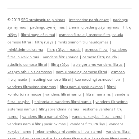
© 2013
SEO straipsniu talpinimas
|
internetine parduotuve
|
padangų
žymėjimas
|
padangų žymėjimas
|
žieminių padangų žymėjimas
|
filtrų
rūšys
|
filtrai nugeležinimui
|
osmoso filtrai> |
osmoso filtrų nauda
|
osmoso filtrai
|
filtrų rūšys
|
minkštinimo filtrų naudojimas
|
minkštinimo sistema
|
filtrų rūšys ir nauda
|
osmoso filtrai
|
vandens
filtrai nukalkinimui
|
vandens filtrų nauda
|
osmoso filtrų nauda
|
atbulinio osmoso filtrai
|
filtrų rūšys
|
apie geriamo vandens filtrus
|
kas yra atbulinis osmosas
|
namui naudingi osmoso filtrai
|
osmoso
filtrų nauda
|
naudingi osmoso filtrai
|
kuo naudingi osmoso filtrai
|
vandens filtravimo sistemos
|
filtrų namui pasirinkimas
|
filtrai
komfortui namuose
|
vandens filtrai namui
|
filtrai namams
|
vandens
filtrai kokybei
|
tinkamiausi vandens filtrai namui
|
vandens filtravimo
sistemos namui
|
filtrų sprendimai namui
|
ieškome vandens filtrų
namui
|
vandens filtrų namui rūšys
|
vandens kokybei filtrai namui
|
vandens namui filtrų pasirinkimas
|
vandens filtrų rtūšys
|
vandens
kokybei name
|
rekomenduojami vandens filtrai namui
|
vandens filtrai
namui
|
filtrų namui rūšys
|
vandens filtrų rūšys
|
vandens filtrai namui