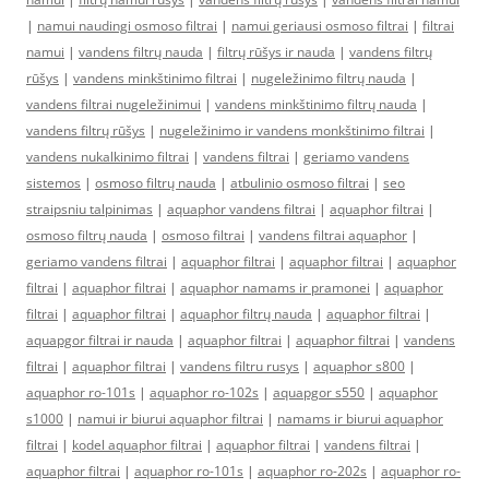
|
namui naudingi osmoso filtrai
|
namui geriausi osmoso filtrai
|
filtrai
namui
|
vandens filtrų nauda
|
filtrų rūšys ir nauda
|
vandens filtrų
rūšys
|
vandens minkštinimo filtrai
|
nugeležinimo filtrų nauda
|
vandens filtrai nugeležinimui
|
vandens minkštinimo filtrų nauda
|
vandens filtrų rūšys
|
nugeležinimo ir vandens monkštinimo filtrai
|
vandens nukalkinimo filtrai
|
vandens filtrai
|
geriamo vandens
sistemos
|
osmoso filtrų nauda
|
atbulinio osmoso filtrai
|
seo
straipsniu talpinimas
|
aquaphor vandens filtrai
|
aquaphor filtrai
|
osmoso filtrų nauda
|
osmoso filtrai
|
vandens filtrai aquaphor
|
geriamo vandens filtrai
|
aquaphor filtrai
|
aquaphor filtrai
|
aquaphor
filtrai
|
aquaphor filtrai
|
aquaphor namams ir pramonei
|
aquaphor
filtrai
|
aquaphor filtrai
|
aquaphor filtrų nauda
|
aquaphor filtrai
|
aquapgor filtrai ir nauda
|
aquaphor filtrai
|
aquaphor filtrai
|
vandens
filtrai
|
aquaphor filtrai
|
vandens filtru rusys
|
aquaphor s800
|
aquaphor ro-101s
|
aquaphor ro-102s
|
aquapgor s550
|
aquaphor
s1000
|
namui ir biurui aquaphor filtrai
|
namams ir biurui aquaphor
filtrai
|
kodel aquaphor filtrai
|
aquaphor filtrai
|
vandens filtrai
|
aquaphor filtrai
|
aquaphor ro-101s
|
aquaphor ro-202s
|
aquaphor ro-