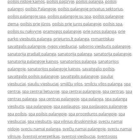
poilsis nidoje kainos
,
poilsis pajūryje
,
poilsis palanga
,
poilsis
palangoj
,
poilsis Palangoje
,
poilsis palangoje privatus sektorius
,
poilsis palangoje spa
,
poilsis palangoje su spa
,
poilsis palangoje
ziema
,
poilsis prie jūros
,
poilsis prie juros palangoje
,
poilsis spa
,
poilsis su nakvyne
,
pramogos palangoje
,
prie juros palanga
,
prie
parko viesbutis palanga
,
priejuros.lt palanga
,
romantiskas
savaitgalis palangoje
,
rygos viesbuciai
,
sabonio viesbutis palangoje
,
sanatorija gradiali palanga
,
sanatorija palanga
,
sanatorija palangoje
,
sanatorija palangoje kainos
,
sanatorijos palanga
,
sanatorijos
palangoje
,
sanatorijos palangoje kainos
,
savaitgalio poilsis
,
savaitgalio poilsis palangoje
,
savaitgalis palangoje
,
siauliai
viesbuciai
,
siauliu viesbuciai
,
smilčių vilos
,
smilciu vilos palanga
,
spa
centrai
,
spa centrai lietuvoje
,
spa centrai palangoje
,
spa centras
,
spa
centras palanga
,
spa centras palangoje
,
spa palanga
,
spa palanga
viesbutis
,
spa palangoje
,
spa paslaugos
,
spa paslaugos palangoje
,
spa poilsis
,
spa poilsis palangoje
,
spa proceduros palangoje
,
spa
viesbuciai
,
spa viesbutis
,
spa vilnius druskininkai
,
sveciu namai
nidoje
,
sveciu namai palanga
,
svečių namai palangoje
,
sveciu namai
vilniuje
,
šventoji energetikas
,
sventoji viesbuciai
,
sventosios