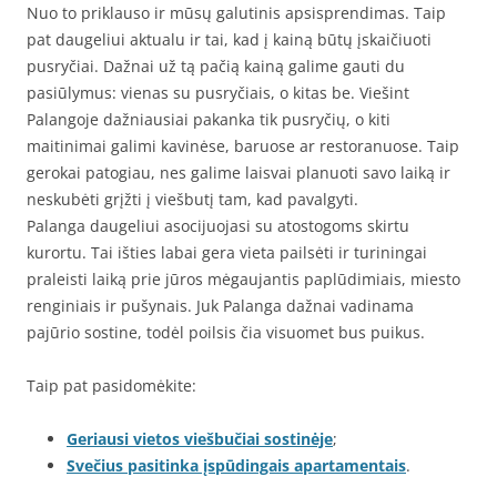
Nuo to priklauso ir mūsų galutinis apsisprendimas. Taip
pat daugeliui aktualu ir tai, kad į kainą būtų įskaičiuoti
pusryčiai. Dažnai už tą pačią kainą galime gauti du
pasiūlymus: vienas su pusryčiais, o kitas be. Viešint
Palangoje dažniausiai pakanka tik pusryčių, o kiti
maitinimai galimi kavinėse, baruose ar restoranuose. Taip
gerokai patogiau, nes galime laisvai planuoti savo laiką ir
neskubėti grįžti į viešbutį tam, kad pavalgyti.
Palanga daugeliui asocijuojasi su atostogoms skirtu
kurortu. Tai išties labai gera vieta pailsėti ir turiningai
praleisti laiką prie jūros mėgaujantis paplūdimiais, miesto
renginiais ir pušynais. Juk Palanga dažnai vadinama
pajūrio sostine, todėl poilsis čia visuomet bus puikus.
Taip pat pasidomėkite:
Geriausi vietos viešbučiai sostinėje
;
Svečius pasitinka įspūdingais apartamentais
.