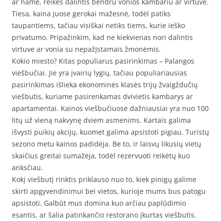
ar name, reikės dalintis bendru vonios kambariu ar virtuve.
Tiesa, kaina juose gerokai mažesnė, todėl patiks
taupantiems, tačiau visiškai netiks tiems, kurie ieško
privatumo. Pripažinkim, kad ne kiekvienas nori dalintis
virtuve ar vonia su nepažįstamais žmonėmis.
Kokio miesto? Kitas populiarus pasirinkimas – Palangos
viešbučiai. Jie yra įvairių lygių, tačiau populiariausias
pasirinkimas išlieka ekonominės klasės trijų žvaigždučių
viešbutis, kuriame pasirenkamas dvivietis kambarys ar
apartamentai. Kainos viešbučiuose dažniausiai yra nuo 100
litų už vieną nakvynę dviem asmenims. Kartais galima
išvysti puikių akcijų, kuomet galima apsistoti pigiau. Turistų
sezono metu kainos padidėja. Be to, ir laisvų likusių vietų
skaičius greitai sumažėja, todėl rezervuoti reikėtų kuo
anksčiau.
Kokį viešbutį rinktis priklauso nuo to, kiek pinigų galime
skirti apgyvendinimui bei vietos, kurioje mums bus patogu
apsistoti. Galbūt mus domina kuo arčiau paplūdimio
esantis, ar šalia patinkančio restorano įkurtas viešbutis.