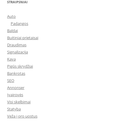
STRAIPSNIAI
Auto
Padangos
Baldai
Buitiniai prietaisai
Draudimas
Signalizacija
Kava
Pigūs skrydžiai
Bankrotas
SEO
Annonser
Įvairovės
Visi skelbimai
Statyba
Veža į oro uostus