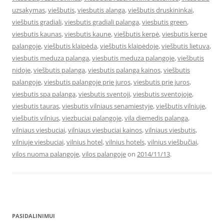
uzsakymas
,
viešbutis
,
viesbutis alanga
,
viešbutis druskininkai
,
viešbutis gradiali
,
viesbutis gradiali palanga
,
viesbutis green
,
viesbutis kaunas
,
viesbutis kaune
,
viešbutis kerpė
,
viesbutis kerpe
palangoje
,
viešbutis klaipėda
,
viešbutis klaipėdoje
,
viešbutis lietuva
,
viesbutis meduza palanga
,
viesbutis meduza palangoje
,
viešbutis
nidoje
,
viešbutis palanga
,
viesbutis palanga kainos
,
viešbutis
palangoje
,
viesbutis palangoje prie juros
,
viesbutis prie juros
,
viesbutis spa palanga
,
viesbutis sventoji
,
viesbutis sventojoje
,
viesbutis tauras
,
viesbutis vilniaus senamiestyje
,
viešbutis vilniuje
,
viešbutis vilnius
,
viezbuciai palangoje
,
vila diemedis palanga
,
vilniaus viesbuciai
,
vilniaus viesbuciai kainos
,
vilniaus viesbutis
,
vilniuje viesbuciai
,
vilnius hotel
,
vilnius hotels
,
vilnius viešbučiai
,
vilos nuoma palangoje
,
vilos palangoje
on
2014/11/13
.
PASIDALINIMUI