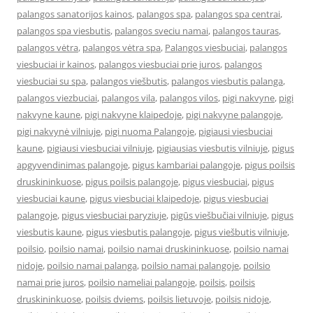
palangos sanatorijos kainos
,
palangos spa
,
palangos spa centrai
,
palangos spa viesbutis
,
palangos sveciu namai
,
palangos tauras
,
palangos vėtra
,
palangos vėtra spa
,
Palangos viesbuciai
,
palangos
viesbuciai ir kainos
,
palangos viesbuciai prie juros
,
palangos
viesbuciai su spa
,
palangos viešbutis
,
palangos viesbutis palanga
,
palangos viezbuciai
,
palangos vila
,
palangos vilos
,
pigi nakvyne
,
pigi
nakvyne kaune
,
pigi nakvyne klaipedoje
,
pigi nakvyne palangoje
,
pigi nakvynė vilniuje
,
pigi nuoma Palangoje
,
pigiausi viesbuciai
kaune
,
pigiausi viesbuciai vilniuje
,
pigiausias viesbutis vilniuje
,
pigus
apgyvendinimas palangoje
,
pigus kambariai palangoje
,
pigus poilsis
druskininkuose
,
pigus poilsis palangoje
,
pigus viesbuciai
,
pigus
viesbuciai kaune
,
pigus viesbuciai klaipedoje
,
pigus viesbuciai
palangoje
,
pigus viesbuciai paryziuje
,
pigūs viešbučiai vilniuje
,
pigus
viesbutis kaune
,
pigus viesbutis palangoje
,
pigus viešbutis vilniuje
,
poilsio
,
poilsio namai
,
poilsio namai druskininkuose
,
poilsio namai
nidoje
,
poilsio namai palanga
,
poilsio namai palangoje
,
poilsio
namai prie juros
,
poilsio nameliai palangoje
,
poilsis
,
poilsis
druskininkuose
,
poilsis dviems
,
poilsis lietuvoje
,
poilsis nidoje
,