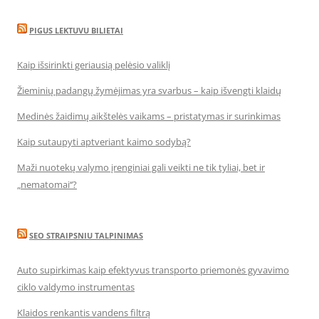
PIGUS LEKTUVU BILIETAI
Kaip išsirinkti geriausią pelėsio valiklį
Žieminių padangų žymėjimas yra svarbus – kaip išvengti klaidų
Medinės žaidimų aikštelės vaikams – pristatymas ir surinkimas
Kaip sutaupyti aptveriant kaimo sodybą?
Maži nuotekų valymo įrenginiai gali veikti ne tik tyliai, bet ir
„nematomai‘‘?
SEO STRAIPSNIU TALPINIMAS
Auto supirkimas kaip efektyvus transporto priemonės gyvavimo
ciklo valdymo instrumentas
Klaidos renkantis vandens filtrą