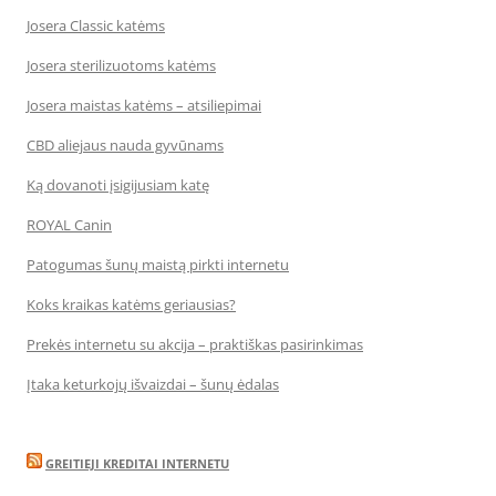
Josera Classic katėms
Josera sterilizuotoms katėms
Josera maistas katėms – atsiliepimai
CBD aliejaus nauda gyvūnams
Ką dovanoti įsigijusiam katę
ROYAL Canin
Patogumas šunų maistą pirkti internetu
Koks kraikas katėms geriausias?
Prekės internetu su akcija – praktiškas pasirinkimas
Įtaka keturkojų išvaizdai – šunų ėdalas
GREITIEJI KREDITAI INTERNETU