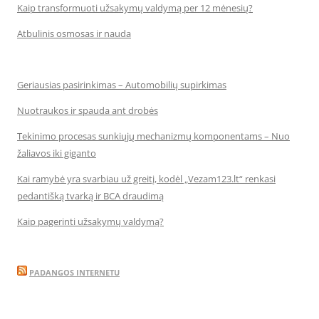
Kaip transformuoti užsakymų valdymą per 12 mėnesių?
Atbulinis osmosas ir nauda
Geriausias pasirinkimas – Automobilių supirkimas
Nuotraukos ir spauda ant drobės
Tekinimo procesas sunkiųjų mechanizmų komponentams – Nuo
žaliavos iki giganto
Kai ramybė yra svarbiau už greitį, kodėl „Vezam123.lt“ renkasi
pedantišką tvarką ir BCA draudimą
Kaip pagerinti užsakymų valdymą?
PADANGOS INTERNETU