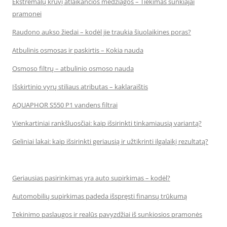
Ekstremalų krūvį atlaikančios medžiagos – Tiekimas sunkiajai
pramonei
Raudono aukso žiedai – kodėl jie traukia šiuolaikines poras?
Atbulinis osmosas ir paskirtis – Kokia nauda
Osmoso filtrų – atbulinio osmoso nauda
Išskirtinio vyrų stiliaus atributas – kaklaraištis
AQUAPHOR S550 P1 vandens filtrai
Vienkartiniai rankšluosčiai: kaip išsirinkti tinkamiausią variantą?
Geliniai lakai: kaip išsirinkti geriausią ir užtikrinti ilgalaikį rezultatą?
Geriausias pasirinkimas yra auto supirkimas – kodėl?
Automobilių supirkimas padeda išspręsti finansų trūkumą
Tekinimo paslaugos ir realūs pavyzdžiai iš sunkiosios pramonės