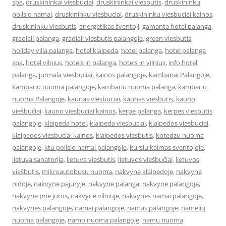
spa
,
druskininkai viesbuciai
,
druskininkai viesbutis
,
druskininku
poilsio namai
,
druskininku viesbuciai
,
druskininku viesbuciai kainos
,
druskininku viesbutis
,
energetikas šventoji
,
gamanta hotel palanga
,
gradiali palanga
,
gradiali viesbutis palangoje
,
green viesbutis
,
holiday villa palanga
,
hotel klaipeda
,
hotel palanga
,
hotel palanga
spa
,
hotel vilnius
,
hotels in palanga
,
hotels in vilnius
,
info hotel
palanga
,
jurmala viesbuciai
,
kainos palangoje
,
kambariai Palangoje
,
kambario nuoma palangoje
,
kambariu nuoma palanga
,
kambariu
nuoma Palangoje
,
kaunas viesbuciai
,
kaunas viesbutis
,
kauno
viešbučiai
,
kauno viesbuciai kainos
,
kerpė palanga
,
kerpes viesbutis
palangoje
,
klaipeda hotel
,
klaipeda viesbuciai
,
klaipedos viesbuciai
,
klaipedos viesbuciai kainos
,
klaipedos viesbutis
,
kotedzu nuoma
palangoje
,
ktu poilsio namai palangoje
,
kursiu kaimas sventojoje
,
lietuva sanatorija
,
lietuva viesbutis
,
lietuvos viešbučiai
,
lietuvos
viešbutis
,
mikroautobusu nuoma
,
nakvyne klaipedoje
,
nakvynė
nidoje
,
nakvyne pajuryje
,
nakvyne palanga
,
nakvyne palangoje
,
nakvyne prie juros
,
nakvyne vilniuje
,
nakvynes namai palangoje
,
nakvynes palangoje
,
namai palangoje
,
namas palangoje
,
namelių
nuoma palangoje
,
namo nuoma palangoje
,
namu nuoma