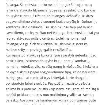
Palanga. Šis miestas nieko nestebina, juk šiltuoju metų
laiku čia atvyksta tikriausiai puse šalies piliečių, o kur dar
daugybė turistų iš užsienio? Palangos viešbučiai ir kitos
apgyvendinimo vietos visuomet laukia svečių ir rūpinasi jų
komfortu. Bet viešbučiai Druskininkuose taip pat laukia
savo klientų ne ką mažiau nei Palanga, bet Druskininkai yra
labiau aktyvaus poilsio centras, todėl manome, kad
Palanga, vis gi, šiek tiek lenkia Druskininkus, nors kai
kuriose srityse, pozicijų, gal ir neužleidžia.
Kur apsistoti atvykus į kurortą ilgai svarstyti netenka. Jūsų
pasirinkimui siūloma daugybė butų, namų, kambarių,
namelių, kotedžų, vilų, svečių namų ir viešbučių. Kiekviena
nakvynė skirsis pagal apgyvendinimo tipą, kainą bei vietą,
kurioje yra. Tai esminiai trys kriterijai, kurie daugeliui
poilsiautojų labai svarbūs. Pavyzdžiui, apsistojus bute
galima bus patiems jaustis kaip namuose, gaminti maistą ir
nebūti priklausomiems nuo maitinimo grafiko ar kavinių
paieškų. Apsigyvenus kambaryje, kuris nuomojamas bute