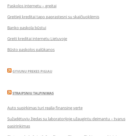
Paskolos internetu – greitai
Greitieji kreditai tapo paprastesni su skaičiuoklėmis
Banko paskola būstui
Greiti kreditai internetu Lietuvoje
Būsto paskolos palūkanos
GYVUNU PREKES PIGIAU
STRAIPSNIU TALPINIMAS
Auto supirkimas turi realią finansinę vertę
Sužadėtuvių žiedas su laboratorijoje užaugintu deimantu – tvarus
pasirinkimas