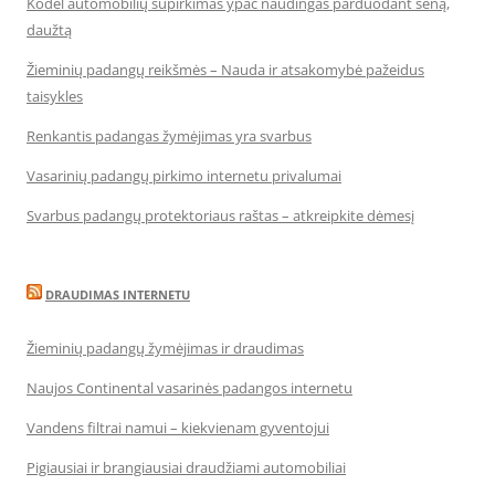
Kodėl automobilių supirkimas ypač naudingas parduodant seną,
daužtą
Žieminių padangų reikšmės – Nauda ir atsakomybė pažeidus
taisykles
Renkantis padangas žymėjimas yra svarbus
Vasarinių padangų pirkimo internetu privalumai
Svarbus padangų protektoriaus raštas – atkreipkite dėmesį
DRAUDIMAS INTERNETU
Žieminių padangų žymėjimas ir draudimas
Naujos Continental vasarinės padangos internetu
Vandens filtrai namui – kiekvienam gyventojui
Pigiausiai ir brangiausiai draudžiami automobiliai