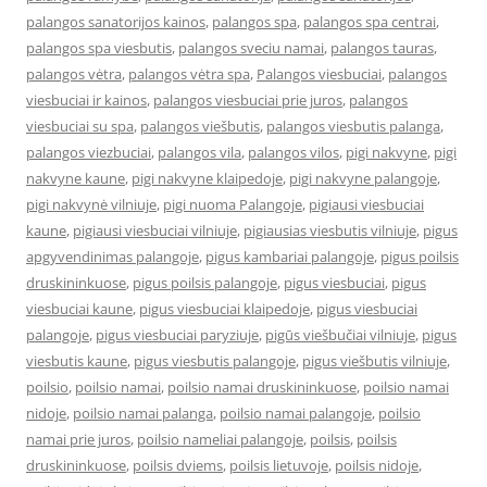
palangos sanatorijos kainos
,
palangos spa
,
palangos spa centrai
,
palangos spa viesbutis
,
palangos sveciu namai
,
palangos tauras
,
palangos vėtra
,
palangos vėtra spa
,
Palangos viesbuciai
,
palangos
viesbuciai ir kainos
,
palangos viesbuciai prie juros
,
palangos
viesbuciai su spa
,
palangos viešbutis
,
palangos viesbutis palanga
,
palangos viezbuciai
,
palangos vila
,
palangos vilos
,
pigi nakvyne
,
pigi
nakvyne kaune
,
pigi nakvyne klaipedoje
,
pigi nakvyne palangoje
,
pigi nakvynė vilniuje
,
pigi nuoma Palangoje
,
pigiausi viesbuciai
kaune
,
pigiausi viesbuciai vilniuje
,
pigiausias viesbutis vilniuje
,
pigus
apgyvendinimas palangoje
,
pigus kambariai palangoje
,
pigus poilsis
druskininkuose
,
pigus poilsis palangoje
,
pigus viesbuciai
,
pigus
viesbuciai kaune
,
pigus viesbuciai klaipedoje
,
pigus viesbuciai
palangoje
,
pigus viesbuciai paryziuje
,
pigūs viešbučiai vilniuje
,
pigus
viesbutis kaune
,
pigus viesbutis palangoje
,
pigus viešbutis vilniuje
,
poilsio
,
poilsio namai
,
poilsio namai druskininkuose
,
poilsio namai
nidoje
,
poilsio namai palanga
,
poilsio namai palangoje
,
poilsio
namai prie juros
,
poilsio nameliai palangoje
,
poilsis
,
poilsis
druskininkuose
,
poilsis dviems
,
poilsis lietuvoje
,
poilsis nidoje
,