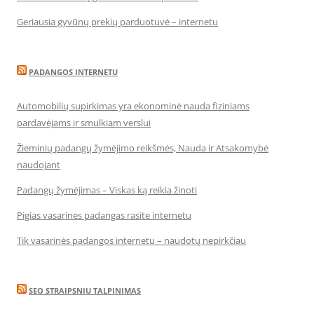
Geriausia gyvūnų prekių parduotuvė – internetu
PADANGOS INTERNETU
Automobilių supirkimas yra ekonominė nauda fiziniams
pardavėjams ir smulkiam verslui
Žieminių padangų žymėjimo reikšmės, Nauda ir Atsakomybė
naudojant
Padangų žymėjimas – Viskas ką reikia žinoti
Pigias vasarines padangas rasite internetu
Tik vasarinės padangos internetu – naudotų nepirkčiau
SEO STRAIPSNIU TALPINIMAS