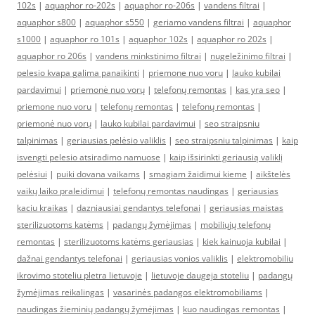
102s
|
aquaphor ro-202s
|
aquaphor ro-206s
|
vandens filtrai
|
aquaphor s800
|
aquaphor s550
|
geriamo vandens filtrai
|
aquaphor
s1000
|
aquaphor ro 101s
|
aquaphor 102s
|
aquaphor ro 202s
|
aquaphor ro 206s
|
vandens minkstinimo filtrai
|
nugeležinimo filtrai
|
pelesio kvapa galima panaikinti
|
priemone nuo voru
|
lauko kubilai
pardavimui
|
priemonė nuo vorų
|
telefonų remontas
|
kas yra seo
|
priemone nuo voru
|
telefonų remontas
|
telefonų remontas
|
priemonė nuo vorų
|
lauko kubilai pardavimui
|
seo straipsniu
talpinimas
|
geriausias pelėsio valiklis
|
seo straipsniu talpinimas
|
kaip
isvengti pelesio atsiradimo namuose
|
kaip išsirinkti geriausią valiklį
pelėsiui
|
puiki dovana vaikams
|
smagiam žaidimui kieme
|
aikštelės
vaikų laiko praleidimui
|
telefonų remontas naudingas
|
geriausias
kaciu kraikas
|
dazniausiai gendantys telefonai
|
geriausias maistas
sterilizuotoms katėms
|
padangų žymėjimas
|
mobiliųjų telefonų
remontas
|
sterilizuotoms katėms geriausias
|
kiek kainuoja kubilai
|
dažnai gendantys telefonai
|
geriausias vonios valiklis
|
elektromobiliu
ikrovimo stoteliu pletra lietuvoje
|
lietuvoje daugeja stoteliu
|
padangų
žymėjimas reikalingas
|
vasarinės padangos elektromobiliams
|
naudingas žieminių padangų žymėjimas
|
kuo naudingas remontas
|