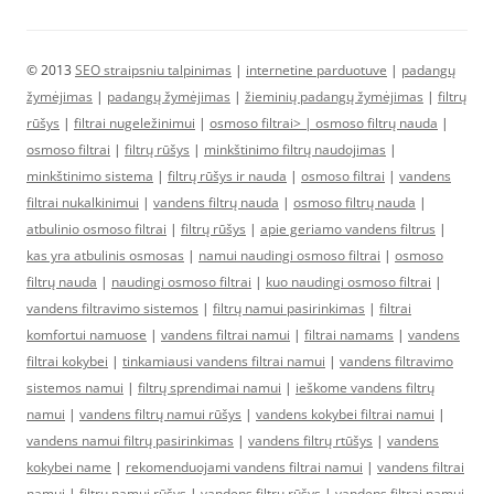
© 2013
SEO straipsniu talpinimas
|
internetine parduotuve
|
padangų
žymėjimas
|
padangų žymėjimas
|
žieminių padangų žymėjimas
|
filtrų
rūšys
|
filtrai nugeležinimui
|
osmoso filtrai> |
osmoso filtrų nauda
|
osmoso filtrai
|
filtrų rūšys
|
minkštinimo filtrų naudojimas
|
minkštinimo sistema
|
filtrų rūšys ir nauda
|
osmoso filtrai
|
vandens
filtrai nukalkinimui
|
vandens filtrų nauda
|
osmoso filtrų nauda
|
atbulinio osmoso filtrai
|
filtrų rūšys
|
apie geriamo vandens filtrus
|
kas yra atbulinis osmosas
|
namui naudingi osmoso filtrai
|
osmoso
filtrų nauda
|
naudingi osmoso filtrai
|
kuo naudingi osmoso filtrai
|
vandens filtravimo sistemos
|
filtrų namui pasirinkimas
|
filtrai
komfortui namuose
|
vandens filtrai namui
|
filtrai namams
|
vandens
filtrai kokybei
|
tinkamiausi vandens filtrai namui
|
vandens filtravimo
sistemos namui
|
filtrų sprendimai namui
|
ieškome vandens filtrų
namui
|
vandens filtrų namui rūšys
|
vandens kokybei filtrai namui
|
vandens namui filtrų pasirinkimas
|
vandens filtrų rtūšys
|
vandens
kokybei name
|
rekomenduojami vandens filtrai namui
|
vandens filtrai
namui
|
filtrų namui rūšys
|
vandens filtrų rūšys
|
vandens filtrai namui