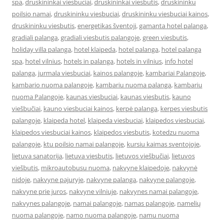
spa
,
druskininkai viesbuciai
,
druskininkai viesbutis
,
druskininku
poilsio namai
,
druskininku viesbuciai
,
druskininku viesbuciai kainos
,
druskininku viesbutis
,
energetikas šventoji
,
gamanta hotel palanga
,
gradiali palanga
,
gradiali viesbutis palangoje
,
green viesbutis
,
holiday villa palanga
,
hotel klaipeda
,
hotel palanga
,
hotel palanga
spa
,
hotel vilnius
,
hotels in palanga
,
hotels in vilnius
,
info hotel
palanga
,
jurmala viesbuciai
,
kainos palangoje
,
kambariai Palangoje
,
kambario nuoma palangoje
,
kambariu nuoma palanga
,
kambariu
nuoma Palangoje
,
kaunas viesbuciai
,
kaunas viesbutis
,
kauno
viešbučiai
,
kauno viesbuciai kainos
,
kerpė palanga
,
kerpes viesbutis
palangoje
,
klaipeda hotel
,
klaipeda viesbuciai
,
klaipedos viesbuciai
,
klaipedos viesbuciai kainos
,
klaipedos viesbutis
,
kotedzu nuoma
palangoje
,
ktu poilsio namai palangoje
,
kursiu kaimas sventojoje
,
lietuva sanatorija
,
lietuva viesbutis
,
lietuvos viešbučiai
,
lietuvos
viešbutis
,
mikroautobusu nuoma
,
nakvyne klaipedoje
,
nakvynė
nidoje
,
nakvyne pajuryje
,
nakvyne palanga
,
nakvyne palangoje
,
nakvyne prie juros
,
nakvyne vilniuje
,
nakvynes namai palangoje
,
nakvynes palangoje
,
namai palangoje
,
namas palangoje
,
namelių
nuoma palangoje
,
namo nuoma palangoje
,
namu nuoma