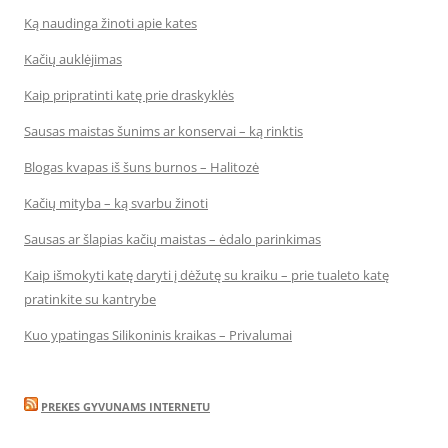
Ką naudinga žinoti apie kates
Kačių auklėjimas
Kaip pripratinti katę prie draskyklės
Sausas maistas šunims ar konservai – ką rinktis
Blogas kvapas iš šuns burnos – Halitozė
Kačių mityba – ką svarbu žinoti
Sausas ar šlapias kačių maistas – ėdalo parinkimas
Kaip išmokyti katę daryti į dėžutę su kraiku – prie tualeto katę
pratinkite su kantrybe
Kuo ypatingas Silikoninis kraikas – Privalumai
PREKES GYVUNAMS INTERNETU