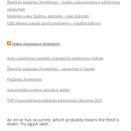
Žieminių padangų žymėjimas – svarbu vairuotojams ir užtikrintas
saugumas
Medinės vaikų žaidimų aikštelės – kaip išsirinkti
CBD aliejaus nauda sportuojantiems – naudoti gali visi
PERKU PADANGAS INTERNETU
Auto supirkimas naudotų transporto priemonių rinkoje
Žieminių padangų žymėjimas – saugumas ir nauda
Padangų žymėjimas
Automobilio turbinų istorija ir ateitis
TOP 6 populiariausi padangų gamintojai Lietuvoje 2021
An error has occurred, which probably means the feed is
down. Try again later.