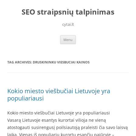
Skip
to
SEO straipsnių talpinimas
content
cytai.lt
Menu
TAG ARCHIVES:
DRUSKININKU VIESBUCIAI KAINOS
Kokio miesto viešbučiai Lietuvoje yra
populiariausi
Kokio miesto viešbučiai Lietuvoje yra populiariausi
Vasarą Lietuvoje esantys kurortai vilioja ne vieną
atostogauti susirengusį poilsiautoją praleisti čia savo laisvą
laiką. Vienas iš populiarių kurortų esančių pajūryje –