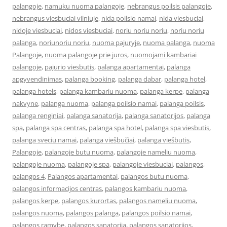
palangoje
,
namuku nuoma palangoje
,
nebrangus poilsis palangoje
,
nebrangus viesbuciai vilniuje
,
nida poilsio namai
,
nida viesbuciai
,
nidoje viesbuciai
,
nidos viesbuciai
,
noriu noriu noriu
,
noriu noriu
palanga
,
noriunoriu noriu
,
nuoma pajuryje
,
nuoma palanga
,
nuoma
Palangoje
,
nuoma palangoje prie juros
,
nuomojami kambariai
palangoje
,
pajurio viesbutis
,
palanga apartamentai
,
palanga
apgyvendinimas
,
palanga booking
,
palanga dabar
,
palanga hotel
,
palanga hotels
,
palanga kambariu nuoma
,
palanga kerpe
,
palanga
nakvyne
,
palanga nuoma
,
palanga poilsio namai
,
palanga poilsis
,
palanga renginiai
,
palanga sanatorija
,
palanga sanatorijos
,
palanga
spa
,
palanga spa centras
,
palanga spa hotel
,
palanga spa viesbutis
,
palanga sveciu namai
,
palanga viešbučiai
,
palanga viešbutis
,
Palangoje
,
palangoje butu nuoma
,
palangoje nameliu nuoma
,
palangoje nuoma
,
palangoje spa
,
palangoje viesbuciai
,
palangos
,
palangos 4
,
Palangos apartamentai
,
palangos butu nuoma
,
palangos informacijos centras
,
palangos kambariu nuoma
,
palangos kerpe
,
palangos kurortas
,
palangos nameliu nuoma
,
palangos nuoma
,
palangos palanga
,
palangos poilsio namai
,
palangos ramybe
,
palangos sanatorija
,
palangos sanatorijos
,