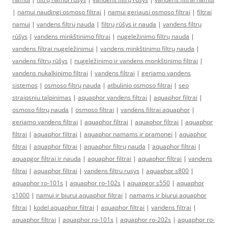
|
namui naudingi osmoso filtrai
|
namui geriausi osmoso filtrai
|
filtrai
namui
|
vandens filtrų nauda
|
filtrų rūšys ir nauda
|
vandens filtrų
rūšys
|
vandens minkštinimo filtrai
|
nugeležinimo filtrų nauda
|
vandens filtrai nugeležinimui
|
vandens minkštinimo filtrų nauda
|
vandens filtrų rūšys
|
nugeležinimo ir vandens monkštinimo filtrai
|
vandens nukalkinimo filtrai
|
vandens filtrai
|
geriamo vandens
sistemos
|
osmoso filtrų nauda
|
atbulinio osmoso filtrai
|
seo
straipsniu talpinimas
|
aquaphor vandens filtrai
|
aquaphor filtrai
|
osmoso filtrų nauda
|
osmoso filtrai
|
vandens filtrai aquaphor
|
geriamo vandens filtrai
|
aquaphor filtrai
|
aquaphor filtrai
|
aquaphor
filtrai
|
aquaphor filtrai
|
aquaphor namams ir pramonei
|
aquaphor
filtrai
|
aquaphor filtrai
|
aquaphor filtrų nauda
|
aquaphor filtrai
|
aquapgor filtrai ir nauda
|
aquaphor filtrai
|
aquaphor filtrai
|
vandens
filtrai
|
aquaphor filtrai
|
vandens filtru rusys
|
aquaphor s800
|
aquaphor ro-101s
|
aquaphor ro-102s
|
aquapgor s550
|
aquaphor
s1000
|
namui ir biurui aquaphor filtrai
|
namams ir biurui aquaphor
filtrai
|
kodel aquaphor filtrai
|
aquaphor filtrai
|
vandens filtrai
|
aquaphor filtrai
|
aquaphor ro-101s
|
aquaphor ro-202s
|
aquaphor ro-