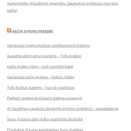
Automobilio draudimas internetu. Saugumas priklauso nuo Jūsų
pačių!
AKCIJA GYVUNU PREKEMS
Geriausias Josera maistas sterilizuotoms katėms
Augalinė alternatyva katėms – Tofu kraikas
Kačių kraiko rūšys – kokį parinkti katei
Geriausias kačių kraikas – kokios rūšies
Tofu kraikas katėms – kuo jis ypatingas
Perkant prekes gyvūnams galima sutaupyti
Ar naudinga naudotis akcijomis gyvūnų prekėmis – pastebėjimai
Šunų maistas daro įtaką augintinio išvaizdai
Produktai iš kurių gaminamas šunų maistas