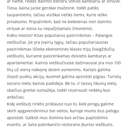
ar name, reikės dalintis bendru vonios kambariu ar virtuve.
Tiesa, kaina juose gerokai mažesnė, todėl patiks
taupantiems, tačiau visiškai netiks tiems, kurie ieško
privatumo. Pripažinkim, kad ne kiekvienas nori dalintis
virtuve ar vonia su nepažįstamais žmonėmis.
Kokio miesto? Kitas populiarus pasirinkimas – Palangos
viešbučiai. Jie yra įvairių lygių, tačiau populiariausias
pasirinkimas išlieka ekonominės klasės trijų žvaigždučių
viešbutis, kuriame pasirenkamas dvivietis kambarys ar
apartamentai. Kainos viešbučiuose dažniausiai yra nuo 100
litų už vieną nakvynę dviem asmenims. Kartais galima
išvysti puikių akcijų, kuomet galima apsistoti pigiau. Turistų
sezono metu kainos padidėja. Be to, ir laisvų likusių vietų
skaičius greitai sumažėja, todėl rezervuoti reikėtų kuo
anksčiau.
Kokį viešbutį rinktis priklauso nuo to, kiek pinigų galime
skirti apgyvendinimui bei vietos, kurioje mums bus patogu
apsistoti. Galbūt mus domina kuo arčiau paplūdimio
esantis, ar šalia patinkančio restorano įkurtas viešbutis.