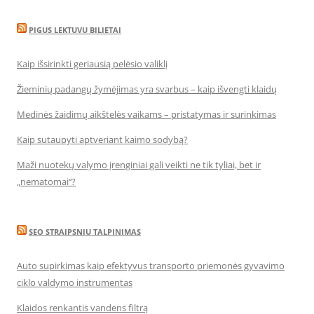
PIGUS LEKTUVU BILIETAI
Kaip išsirinkti geriausią pelėsio valiklį
Žieminių padangų žymėjimas yra svarbus – kaip išvengti klaidų
Medinės žaidimų aikštelės vaikams – pristatymas ir surinkimas
Kaip sutaupyti aptveriant kaimo sodybą?
Maži nuotekų valymo įrenginiai gali veikti ne tik tyliai, bet ir
„nematomai‘‘?
SEO STRAIPSNIU TALPINIMAS
Auto supirkimas kaip efektyvus transporto priemonės gyvavimo
ciklo valdymo instrumentas
Klaidos renkantis vandens filtrą