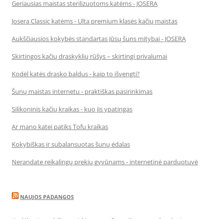
Geriausias maistas sterilizuotoms katėms - JOSERA
Josera Classic katėms - Ulta premium klasės kačių maistas
Aukščiausios kokybės standartas Jūsų šuns mitybai - JOSERA
Skirtingos kačių draskyklių rūšys – skirtingi privalumai
Kodėl katės drasko baldus - kaip to išvengti?
Šunų maistas internetu - praktiškas pasirinkimas
Silikoninis kačių kraikas - kuo jis ypatingas
Ar mano katei patiks Tofu kraikas
Kokybiškas ir subalansuotas šunų ėdalas
Nerandate reikalingų prekių gyvūnams - internetinė parduotuvė
NAUJOS PADANGOS