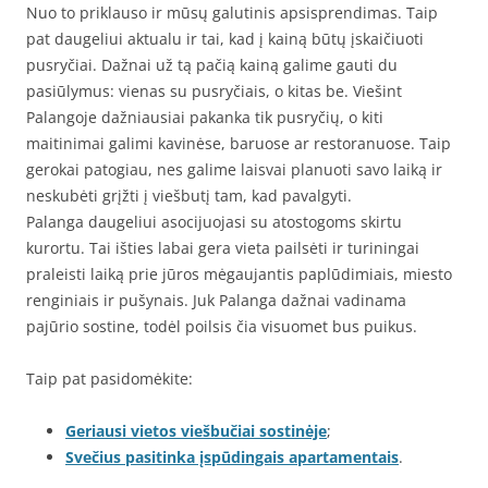
Nuo to priklauso ir mūsų galutinis apsisprendimas. Taip
pat daugeliui aktualu ir tai, kad į kainą būtų įskaičiuoti
pusryčiai. Dažnai už tą pačią kainą galime gauti du
pasiūlymus: vienas su pusryčiais, o kitas be. Viešint
Palangoje dažniausiai pakanka tik pusryčių, o kiti
maitinimai galimi kavinėse, baruose ar restoranuose. Taip
gerokai patogiau, nes galime laisvai planuoti savo laiką ir
neskubėti grįžti į viešbutį tam, kad pavalgyti.
Palanga daugeliui asocijuojasi su atostogoms skirtu
kurortu. Tai išties labai gera vieta pailsėti ir turiningai
praleisti laiką prie jūros mėgaujantis paplūdimiais, miesto
renginiais ir pušynais. Juk Palanga dažnai vadinama
pajūrio sostine, todėl poilsis čia visuomet bus puikus.
Taip pat pasidomėkite:
Geriausi vietos viešbučiai sostinėje
;
Svečius pasitinka įspūdingais apartamentais
.