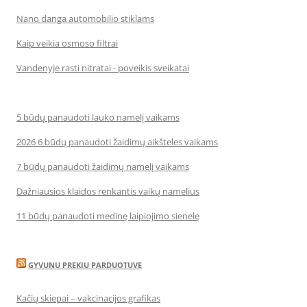
Nano danga automobilio stiklams
Kaip veikia osmoso filtrai
Vandenyje rasti nitratai - poveikis sveikatai
5 būdų panaudoti lauko namelį vaikams
2026 6 būdų panaudoti žaidimų aikšteles vaikams
7 būdų panaudoti žaidimų namelį vaikams
Dažniausios klaidos renkantis vaikų namelius
11 būdų panaudoti medinę laipiojimo sienelę
GYVUNU PREKIU PARDUOTUVE
Kačių skiepai – vakcinacijos grafikas