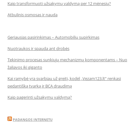
Kaip transformuoti užsakymų valdymą per 12 mėnesių?
Atbulinis osmosas ir nauda
Geriausias pasirinkimas – Automobilių supirkimas
Nuotraukos ir spauda ant drobės
Tekinimo procesas sunkiųjų mechanizmų komponentams – Nuo
žaliavos iki giganto
Kai ramybė yra svarbiau už greitį, kodėl „Vezam123.lt“ renkasi
pedantišką tvarką ir BCA draudimą
Kaip pagerinti užsakymų valdymą?
PADANGOS INTERNETU