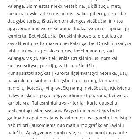
Palanga. Šis miestas nieko nestebina, juk šiltuoju metų
laiku čia atvyksta tikriausiai puse šalies piliečių, o kur dar
daugybė turistų iš užsienio? Palangos viešbučiai ir kitos
apgyvendinimo vietos visuomet laukia svečių ir rūpinasi jų
komfortu. Bet viešbučiai Druskininkuose taip pat laukia
savo klientų ne ką mažiau nei Palanga, bet Druskininkai yra
labiau aktyvaus poilsio centras, todėl manome, kad
Palanga, vis gi, šiek tiek lenkia Druskininkus, nors kai
kuriose srityse, pozicijų, gal ir neužleidžia.
Kur apsistoti atvykus į kurortą ilgai svarstyti netenka. Jūsų
pasirinkimui siūloma daugybė butų, namų, kambarių,
namelių, kotedžų, vilų, svečių namų ir viešbučių. Kiekviena
nakvynė skirsis pagal apgyvendinimo tipą, kainą bei vietą,
kurioje yra. Tai esminiai trys kriterijai, kurie daugeliui
poilsiautojų labai svarbūs. Pavyzdžiui, apsistojus bute
galima bus patiems jaustis kaip namuose, gaminti maistą ir
nebūti priklausomiems nuo maitinimo grafiko ar kavinių
paieškų. Apsigyvenus kambaryje, kuris nuomojamas bute