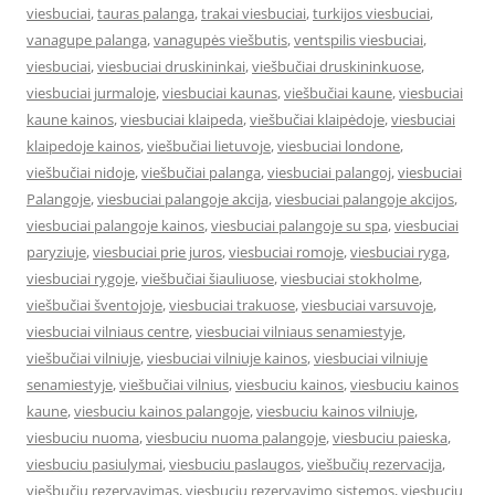
viesbuciai
,
tauras palanga
,
trakai viesbuciai
,
turkijos viesbuciai
,
vanagupe palanga
,
vanagupės viešbutis
,
ventspilis viesbuciai
,
viesbuciai
,
viesbuciai druskininkai
,
viešbučiai druskininkuose
,
viesbuciai jurmaloje
,
viesbuciai kaunas
,
viešbučiai kaune
,
viesbuciai
kaune kainos
,
viesbuciai klaipeda
,
viešbučiai klaipėdoje
,
viesbuciai
klaipedoje kainos
,
viešbučiai lietuvoje
,
viesbuciai londone
,
viešbučiai nidoje
,
viešbučiai palanga
,
viesbuciai palangoj
,
viesbuciai
Palangoje
,
viesbuciai palangoje akcija
,
viesbuciai palangoje akcijos
,
viesbuciai palangoje kainos
,
viesbuciai palangoje su spa
,
viesbuciai
paryziuje
,
viesbuciai prie juros
,
viesbuciai romoje
,
viesbuciai ryga
,
viesbuciai rygoje
,
viešbučiai šiauliuose
,
viesbuciai stokholme
,
viešbučiai šventojoje
,
viesbuciai trakuose
,
viesbuciai varsuvoje
,
viesbuciai vilniaus centre
,
viesbuciai vilniaus senamiestyje
,
viešbučiai vilniuje
,
viesbuciai vilniuje kainos
,
viesbuciai vilniuje
senamiestyje
,
viešbučiai vilnius
,
viesbuciu kainos
,
viesbuciu kainos
kaune
,
viesbuciu kainos palangoje
,
viesbuciu kainos vilniuje
,
viesbuciu nuoma
,
viesbuciu nuoma palangoje
,
viesbuciu paieska
,
viesbuciu pasiulymai
,
viesbuciu paslaugos
,
viešbučių rezervacija
,
viešbučių rezervavimas
,
viesbuciu rezervavimo sistemos
,
viesbuciu