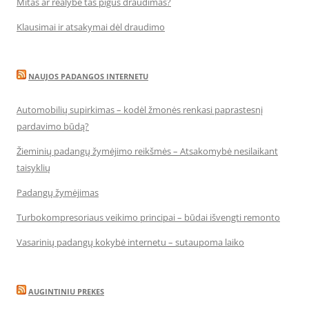
Mitas ar realybė tas pigus draudimas?
Klausimai ir atsakymai dėl draudimo
NAUJOS PADANGOS INTERNETU
Automobilių supirkimas – kodėl žmonės renkasi paprastesnį
pardavimo būdą?
Žieminių padangų žymėjimo reikšmės – Atsakomybė nesilaikant
taisyklių
Padangų žymėjimas
Turbokompresoriaus veikimo principai – būdai išvengti remonto
Vasarinių padangų kokybė internetu – sutaupoma laiko
AUGINTINIU PREKES