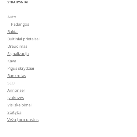
STRAIPSNIAI
Auto
Padangos
Baldai
Buitiniai prietaisai
Draudimas
Signalizacija
Kava
Pigūs skrydžiai
Bankrotas
SEO
Annonser
Įvairovės
Visi skelbimai
Statyba
Veža į oro uostus