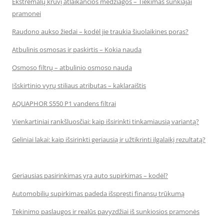
Ekstremalų krūvį atlaikančios medžiagos – Tiekimas sunkiajai
pramonei
Raudono aukso žiedai – kodėl jie traukia šiuolaikines poras?
Atbulinis osmosas ir paskirtis – Kokia nauda
Osmoso filtrų – atbulinio osmoso nauda
Išskirtinio vyrų stiliaus atributas – kaklaraištis
AQUAPHOR S550 P1 vandens filtrai
Vienkartiniai rankšluosčiai: kaip išsirinkti tinkamiausią variantą?
Geliniai lakai: kaip išsirinkti geriausią ir užtikrinti ilgalaikį rezultatą?
Geriausias pasirinkimas yra auto supirkimas – kodėl?
Automobilių supirkimas padeda išspręsti finansų trūkumą
Tekinimo paslaugos ir realūs pavyzdžiai iš sunkiosios pramonės