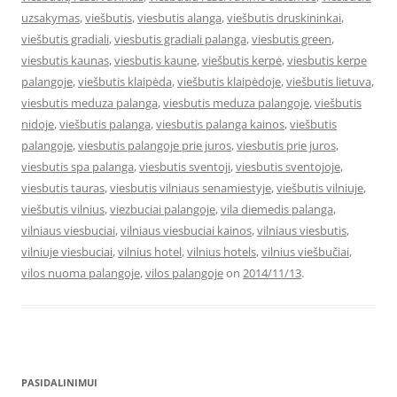
uzsakymas
,
viešbutis
,
viesbutis alanga
,
viešbutis druskininkai
,
viešbutis gradiali
,
viesbutis gradiali palanga
,
viesbutis green
,
viesbutis kaunas
,
viesbutis kaune
,
viešbutis kerpė
,
viesbutis kerpe
palangoje
,
viešbutis klaipėda
,
viešbutis klaipėdoje
,
viešbutis lietuva
,
viesbutis meduza palanga
,
viesbutis meduza palangoje
,
viešbutis
nidoje
,
viešbutis palanga
,
viesbutis palanga kainos
,
viešbutis
palangoje
,
viesbutis palangoje prie juros
,
viesbutis prie juros
,
viesbutis spa palanga
,
viesbutis sventoji
,
viesbutis sventojoje
,
viesbutis tauras
,
viesbutis vilniaus senamiestyje
,
viešbutis vilniuje
,
viešbutis vilnius
,
viezbuciai palangoje
,
vila diemedis palanga
,
vilniaus viesbuciai
,
vilniaus viesbuciai kainos
,
vilniaus viesbutis
,
vilniuje viesbuciai
,
vilnius hotel
,
vilnius hotels
,
vilnius viešbučiai
,
vilos nuoma palangoje
,
vilos palangoje
on
2014/11/13
.
PASIDALINIMUI