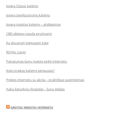
Josera Classic katėms
Josera sterilizuotoms katėms
Josera maistas katėms – atsiliepimai
CBD aliejaus nauda gyvūnams
Ką dovanoti įsigijusiam katę
ROYAL Canin
Patogumas šunų maistą pirkti internetu
Koks kraikas katėms geriausias?
Prekės internetu su akcija – praktiškas pasirinkimas
Įtaka keturkojų išvaizdai – šunų ėdalas
GREITIEJI KREDITAI INTERNETU