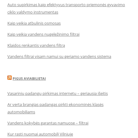
Auto supirkimas kaip efektyvus transporto priemonės gyvavimo
ciklo valdymo instrumentas
Kaip veikia atbulinis osmosas
Kaip veikia vandens nugeležinimo filtrai
Klaidos renkantis vandens filtrą
Vandens filtrai visam namui su geriamo vandens sistema
PIGUS AVIABILIETAI
Vasarinių padangų pirkimas internetu – geriausia išeitis
Ar verta brangias padangas pirkti ekonominės klasės
automobiliams
Vandens kokybės garantas namuose – filtrai
Kur rasti nuomai automobilį Vilniuje