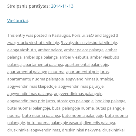
Straipsnis parašytas:
2014-11-13
Viešbučiai
.
This entry was posted in
Paslaugos
,
Poilsiui
,
SEO
and tagged
3
zvaigzduciu viesbutis vilniuje
,
5 zvaigzduciu viesbuciai vilniuje
,
alanga viesbutis
,
amber palace
,
amber palace palanga
,
amber
palanga
,
amber spa palanga
,
amber viesbutis
,
amber viesbutis
palanga
,
apartamentai palanga
,
apartamentai palangoje
,
apartamentai palangoje nuoma
,
apartamentai prie juros
,
apartamentų nuoma palangoje
,
apgyvendinimas jurmaloje
,
apgyvendinimas klaipedoje
,
apgyvendinimas pajuryje
,
apgyvendinimas palanga
,
apgyvendinimas palangoje
,
apgyvendinimas prie juros
,
atostogos palangoje
,
booking palanga
,
butai nuomai palangoje
,
butai palangoje nuoma
,
butas palangoje
nuoma
,
buto nuoma palanga
,
buto nuoma palangoje
,
butų nuoma
palangoje
,
butu nuoma palangoje vasarai
,
diemedis palanga
,
druskininkai apgyvendinimas
,
druskininkai nakvyne
,
druskininkai