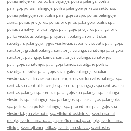
poilsis nidoje kainos
,
poilsis pajūryje
,
poilsis palanga
,
poilsis
palangoj
,
poilsis Palangoje
,
poilsis palangoje privatus sektorius
,
poilsis palangoje spa
,
poilsis palangoje su spa
,
poilsis palangoje
ziema
,
poilsis prie jūros
,
poilsis prie juros palangoje
,
poilsis spa
,
poilsis su nakvyne
,
pramogos palangoje
,
prie juros palanga
,
prie
parko viesbutis palanga
,
priejuros.lt palanga
,
romantiskas
savaitgalis palangoje
,
rygos viesbuciai
,
sabonio viesbutis palangoje
,
sanatorija gradiali palanga
,
sanatorija palanga
,
sanatorija palangoje
,
sanatorija palangoje kainos
,
sanatorijos palanga
,
sanatorijos
palangoje
,
sanatorijos palangoje kainos
,
savaitgalio poilsis
,
savaitgalio poilsis palangoje
,
savaitgalis palangoje
,
siauliai
viesbuciai
,
siauliu viesbuciai
,
smilčių vilos
,
smilciu vilos palanga
,
spa
centrai
,
spa centrai lietuvoje
,
spa centrai palangoje
,
spa centras
,
spa
centras palanga
,
spa centras palangoje
,
spa palanga
,
spa palanga
viesbutis
,
spa palangoje
,
spa paslaugos
,
spa paslaugos palangoje
,
spa poilsis
,
spa poilsis palangoje
,
spa proceduros palangoje
,
spa
viesbuciai
,
spa viesbutis
,
spa vilnius druskininkai
,
sveciu namai
nidoje
,
sveciu namai palanga
,
svečių namai palangoje
,
sveciu namai
vilniuje
,
šventoji energetikas
,
sventoji viesbuciai
,
sventosios