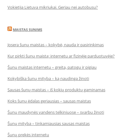
Vokietija Lietuva mikriukai. Geriau nei autobusu?
MAISTAS SUNIMS
Josera šunų maistas – kokybė, nauda ir pasirinkimas
Kur pirkti šunų maistą: internetu ar fizinėje parduotuvėje?
Šunų maistas internetu – greita, patogu ir pigiau
Kokybiška šunų mityba – ką naudinga žinoti
Sausas šunų maistas – iš kokių produktų gaminamas
Koks šunų ėdalas geriausias – sausas maistas
Šunų maudynės vandens telkiniuose – svarbu žinoti
Šunų mityba – tinkamiausias sausas maistas
Šunų prekės internetu