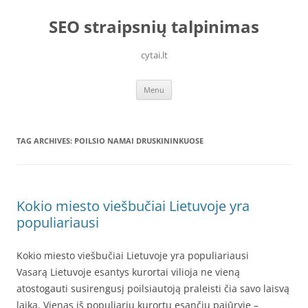
Skip
to
SEO straipsnių talpinimas
content
cytai.lt
Menu
TAG ARCHIVES:
POILSIO NAMAI DRUSKININKUOSE
Kokio miesto viešbučiai Lietuvoje yra
populiariausi
Kokio miesto viešbučiai Lietuvoje yra populiariausi
Vasarą Lietuvoje esantys kurortai vilioja ne vieną
atostogauti susirengusį poilsiautoją praleisti čia savo laisvą
laiką. Vienas iš populiarių kurortų esančių pajūryje –