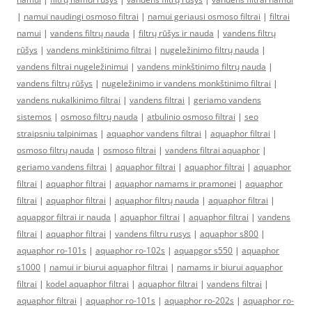
|
namui naudingi osmoso filtrai
|
namui geriausi osmoso filtrai
|
filtrai
namui
|
vandens filtrų nauda
|
filtrų rūšys ir nauda
|
vandens filtrų
rūšys
|
vandens minkštinimo filtrai
|
nugeležinimo filtrų nauda
|
vandens filtrai nugeležinimui
|
vandens minkštinimo filtrų nauda
|
vandens filtrų rūšys
|
nugeležinimo ir vandens monkštinimo filtrai
|
vandens nukalkinimo filtrai
|
vandens filtrai
|
geriamo vandens
sistemos
|
osmoso filtrų nauda
|
atbulinio osmoso filtrai
|
seo
straipsniu talpinimas
|
aquaphor vandens filtrai
|
aquaphor filtrai
|
osmoso filtrų nauda
|
osmoso filtrai
|
vandens filtrai aquaphor
|
geriamo vandens filtrai
|
aquaphor filtrai
|
aquaphor filtrai
|
aquaphor
filtrai
|
aquaphor filtrai
|
aquaphor namams ir pramonei
|
aquaphor
filtrai
|
aquaphor filtrai
|
aquaphor filtrų nauda
|
aquaphor filtrai
|
aquapgor filtrai ir nauda
|
aquaphor filtrai
|
aquaphor filtrai
|
vandens
filtrai
|
aquaphor filtrai
|
vandens filtru rusys
|
aquaphor s800
|
aquaphor ro-101s
|
aquaphor ro-102s
|
aquapgor s550
|
aquaphor
s1000
|
namui ir biurui aquaphor filtrai
|
namams ir biurui aquaphor
filtrai
|
kodel aquaphor filtrai
|
aquaphor filtrai
|
vandens filtrai
|
aquaphor filtrai
|
aquaphor ro-101s
|
aquaphor ro-202s
|
aquaphor ro-