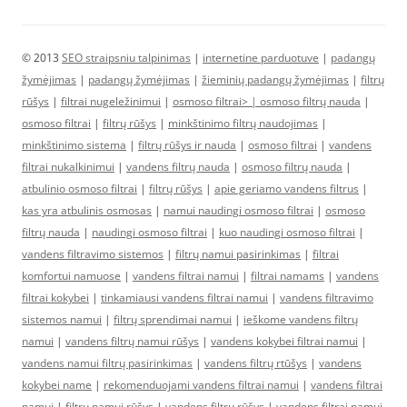
© 2013
SEO straipsniu talpinimas
|
internetine parduotuve
|
padangų
žymėjimas
|
padangų žymėjimas
|
žieminių padangų žymėjimas
|
filtrų
rūšys
|
filtrai nugeležinimui
|
osmoso filtrai> |
osmoso filtrų nauda
|
osmoso filtrai
|
filtrų rūšys
|
minkštinimo filtrų naudojimas
|
minkštinimo sistema
|
filtrų rūšys ir nauda
|
osmoso filtrai
|
vandens
filtrai nukalkinimui
|
vandens filtrų nauda
|
osmoso filtrų nauda
|
atbulinio osmoso filtrai
|
filtrų rūšys
|
apie geriamo vandens filtrus
|
kas yra atbulinis osmosas
|
namui naudingi osmoso filtrai
|
osmoso
filtrų nauda
|
naudingi osmoso filtrai
|
kuo naudingi osmoso filtrai
|
vandens filtravimo sistemos
|
filtrų namui pasirinkimas
|
filtrai
komfortui namuose
|
vandens filtrai namui
|
filtrai namams
|
vandens
filtrai kokybei
|
tinkamiausi vandens filtrai namui
|
vandens filtravimo
sistemos namui
|
filtrų sprendimai namui
|
ieškome vandens filtrų
namui
|
vandens filtrų namui rūšys
|
vandens kokybei filtrai namui
|
vandens namui filtrų pasirinkimas
|
vandens filtrų rtūšys
|
vandens
kokybei name
|
rekomenduojami vandens filtrai namui
|
vandens filtrai
namui
|
filtrų namui rūšys
|
vandens filtrų rūšys
|
vandens filtrai namui