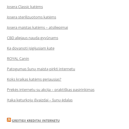
Josera Classic katėms
Josera sterilizuotoms katėms
Josera maistas katėms – atsiliepimai
CBD aliejaus nauda gyvūnams
Ką dovanoti įsigijusiam katę
ROYAL Canin
Patogumas šunų maistą pirkti internetu
Koks kraikas katėms geriausias?
Prekės internetu su akcija – praktiškas pasirinkimas
Įtaka keturkojų išvaizdai – šunų ėdalas
GREITIEJI KREDITAI INTERNETU