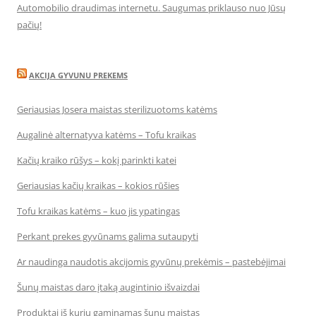
Automobilio draudimas internetu. Saugumas priklauso nuo Jūsų
pačių!
AKCIJA GYVUNU PREKEMS
Geriausias Josera maistas sterilizuotoms katėms
Augalinė alternatyva katėms – Tofu kraikas
Kačių kraiko rūšys – kokį parinkti katei
Geriausias kačių kraikas – kokios rūšies
Tofu kraikas katėms – kuo jis ypatingas
Perkant prekes gyvūnams galima sutaupyti
Ar naudinga naudotis akcijomis gyvūnų prekėmis – pastebėjimai
Šunų maistas daro įtaką augintinio išvaizdai
Produktai iš kurių gaminamas šunų maistas