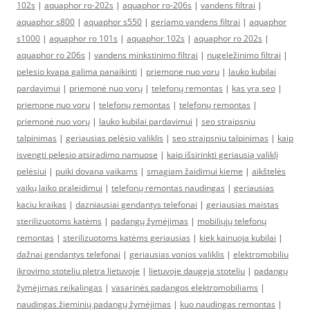
102s
|
aquaphor ro-202s
|
aquaphor ro-206s
|
vandens filtrai
|
aquaphor s800
|
aquaphor s550
|
geriamo vandens filtrai
|
aquaphor
s1000
|
aquaphor ro 101s
|
aquaphor 102s
|
aquaphor ro 202s
|
aquaphor ro 206s
|
vandens minkstinimo filtrai
|
nugeležinimo filtrai
|
pelesio kvapa galima panaikinti
|
priemone nuo voru
|
lauko kubilai
pardavimui
|
priemonė nuo vorų
|
telefonų remontas
|
kas yra seo
|
priemone nuo voru
|
telefonų remontas
|
telefonų remontas
|
priemonė nuo vorų
|
lauko kubilai pardavimui
|
seo straipsniu
talpinimas
|
geriausias pelėsio valiklis
|
seo straipsniu talpinimas
|
kaip
isvengti pelesio atsiradimo namuose
|
kaip išsirinkti geriausią valiklį
pelėsiui
|
puiki dovana vaikams
|
smagiam žaidimui kieme
|
aikštelės
vaikų laiko praleidimui
|
telefonų remontas naudingas
|
geriausias
kaciu kraikas
|
dazniausiai gendantys telefonai
|
geriausias maistas
sterilizuotoms katėms
|
padangų žymėjimas
|
mobiliųjų telefonų
remontas
|
sterilizuotoms katėms geriausias
|
kiek kainuoja kubilai
|
dažnai gendantys telefonai
|
geriausias vonios valiklis
|
elektromobiliu
ikrovimo stoteliu pletra lietuvoje
|
lietuvoje daugeja stoteliu
|
padangų
žymėjimas reikalingas
|
vasarinės padangos elektromobiliams
|
naudingas žieminių padangų žymėjimas
|
kuo naudingas remontas
|