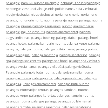
palangoje
,
namuku nuoma palangoje
,
nebrangus poilsis palangoje
,
nebrangus viesbuciai vilniuje
,
nida poilsio namai
,
nida viesbuciai
,
nidoje viesbuciai
,
nidos viesbuciai
,
noriu noriu noriu
,
noriu noriu
palanga
,
noriunoriu noriu
,
nuoma pajuryje
,
nuoma palanga
,
nuoma
Palangoje
,
nuoma palangoje prie juros
,
nuomojami kambariai
palangoje
,
pajurio viesbutis
,
palanga apartamentai
,
palanga
apgyvendinimas
,
palanga booking
,
palanga dabar
,
palanga hotel
,
palanga hotels
,
palanga kambariu nuoma
,
palanga kerpe
,
palanga
nakvyne
,
palanga nuoma
,
palanga poilsio namai
,
palanga poilsis
,
palanga renginiai
,
palanga sanatorija
,
palanga sanatorijos
,
palanga
spa
,
palanga spa centras
,
palanga spa hotel
,
palanga spa viesbutis
,
palanga sveciu namai
,
palanga viešbučiai
,
palanga viešbutis
,
Palangoje
,
palangoje butu nuoma
,
palangoje nameliu nuoma
,
palangoje nuoma
,
palangoje spa
,
palangoje viesbuciai
,
palangos
,
palangos 4
,
Palangos apartamentai
,
palangos butu nuoma
,
palangos informacijos centras
,
palangos kambariu nuoma
,
palangos kerpe
,
palangos kurortas
,
palangos nameliu nuoma
,
palangos nuoma
,
palangos palanga
,
palangos poilsio namai
,
palangos ramybe
,
palangos sanatorija
,
palangos sanatorijos
,