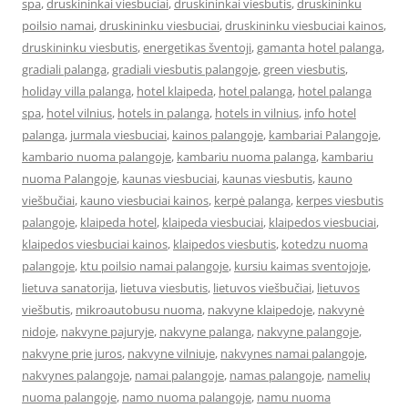
spa
,
druskininkai viesbuciai
,
druskininkai viesbutis
,
druskininku
poilsio namai
,
druskininku viesbuciai
,
druskininku viesbuciai kainos
,
druskininku viesbutis
,
energetikas šventoji
,
gamanta hotel palanga
,
gradiali palanga
,
gradiali viesbutis palangoje
,
green viesbutis
,
holiday villa palanga
,
hotel klaipeda
,
hotel palanga
,
hotel palanga
spa
,
hotel vilnius
,
hotels in palanga
,
hotels in vilnius
,
info hotel
palanga
,
jurmala viesbuciai
,
kainos palangoje
,
kambariai Palangoje
,
kambario nuoma palangoje
,
kambariu nuoma palanga
,
kambariu
nuoma Palangoje
,
kaunas viesbuciai
,
kaunas viesbutis
,
kauno
viešbučiai
,
kauno viesbuciai kainos
,
kerpė palanga
,
kerpes viesbutis
palangoje
,
klaipeda hotel
,
klaipeda viesbuciai
,
klaipedos viesbuciai
,
klaipedos viesbuciai kainos
,
klaipedos viesbutis
,
kotedzu nuoma
palangoje
,
ktu poilsio namai palangoje
,
kursiu kaimas sventojoje
,
lietuva sanatorija
,
lietuva viesbutis
,
lietuvos viešbučiai
,
lietuvos
viešbutis
,
mikroautobusu nuoma
,
nakvyne klaipedoje
,
nakvynė
nidoje
,
nakvyne pajuryje
,
nakvyne palanga
,
nakvyne palangoje
,
nakvyne prie juros
,
nakvyne vilniuje
,
nakvynes namai palangoje
,
nakvynes palangoje
,
namai palangoje
,
namas palangoje
,
namelių
nuoma palangoje
,
namo nuoma palangoje
,
namu nuoma