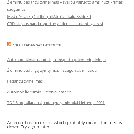
Žieminių padangų žymėjimas – svarbu vairuotojams ir užtikrintas
saugumas
Medinės vaikų žaidimų aikštelės – kaip išsirinkti
CBD aliejaus nauda sportuojantiems – naudoti gali visi
PERKU PADANGAS INTERNETU
Auto supirkimas naudotų transporto priemonių rinkoje
Žieminių padangų žymėjimas – saugumas ir nauda
Padangų žymėjimas
Automobilio turbinų istorija ir ateitis
TOP 6 populiariausi padangų gamintojai Lietuvoje 2021
An error has occurred, which probably means the feed is
down. Try again later.