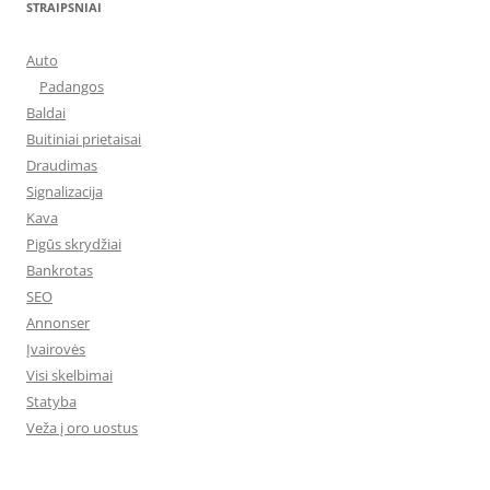
STRAIPSNIAI
Auto
Padangos
Baldai
Buitiniai prietaisai
Draudimas
Signalizacija
Kava
Pigūs skrydžiai
Bankrotas
SEO
Annonser
Įvairovės
Visi skelbimai
Statyba
Veža į oro uostus