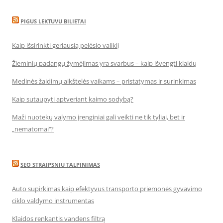
PIGUS LEKTUVU BILIETAI
Kaip išsirinkti geriausią pelėsio valiklį
Žieminių padangų žymėjimas yra svarbus – kaip išvengti klaidų
Medinės žaidimų aikštelės vaikams – pristatymas ir surinkimas
Kaip sutaupyti aptveriant kaimo sodybą?
Maži nuotekų valymo įrenginiai gali veikti ne tik tyliai, bet ir
„nematomai‘‘?
SEO STRAIPSNIU TALPINIMAS
Auto supirkimas kaip efektyvus transporto priemonės gyvavimo
ciklo valdymo instrumentas
Klaidos renkantis vandens filtrą