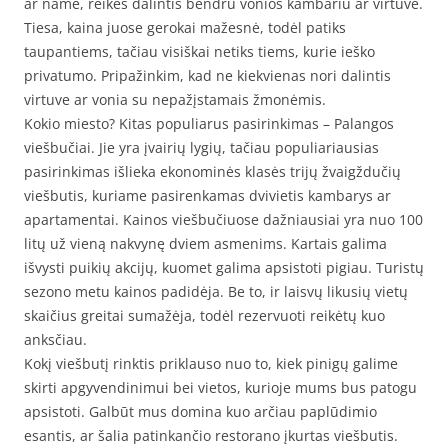
ar name, reikės dalintis bendru vonios kambariu ar virtuve.
Tiesa, kaina juose gerokai mažesnė, todėl patiks
taupantiems, tačiau visiškai netiks tiems, kurie ieško
privatumo. Pripažinkim, kad ne kiekvienas nori dalintis
virtuve ar vonia su nepažįstamais žmonėmis.
Kokio miesto? Kitas populiarus pasirinkimas – Palangos
viešbučiai. Jie yra įvairių lygių, tačiau populiariausias
pasirinkimas išlieka ekonominės klasės trijų žvaigždučių
viešbutis, kuriame pasirenkamas dvivietis kambarys ar
apartamentai. Kainos viešbučiuose dažniausiai yra nuo 100
litų už vieną nakvynę dviem asmenims. Kartais galima
išvysti puikių akcijų, kuomet galima apsistoti pigiau. Turistų
sezono metu kainos padidėja. Be to, ir laisvų likusių vietų
skaičius greitai sumažėja, todėl rezervuoti reikėtų kuo
anksčiau.
Kokį viešbutį rinktis priklauso nuo to, kiek pinigų galime
skirti apgyvendinimui bei vietos, kurioje mums bus patogu
apsistoti. Galbūt mus domina kuo arčiau paplūdimio
esantis, ar šalia patinkančio restorano įkurtas viešbutis.