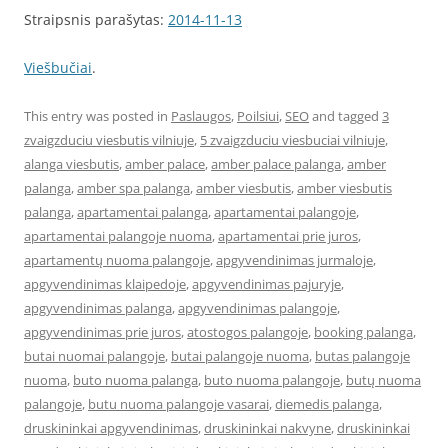
Straipsnis parašytas:
2014-11-13
Viešbučiai
.
This entry was posted in
Paslaugos
,
Poilsiui
,
SEO
and tagged
3
zvaigzduciu viesbutis vilniuje
,
5 zvaigzduciu viesbuciai vilniuje
,
alanga viesbutis
,
amber palace
,
amber palace palanga
,
amber
palanga
,
amber spa palanga
,
amber viesbutis
,
amber viesbutis
palanga
,
apartamentai palanga
,
apartamentai palangoje
,
apartamentai palangoje nuoma
,
apartamentai prie juros
,
apartamentų nuoma palangoje
,
apgyvendinimas jurmaloje
,
apgyvendinimas klaipedoje
,
apgyvendinimas pajuryje
,
apgyvendinimas palanga
,
apgyvendinimas palangoje
,
apgyvendinimas prie juros
,
atostogos palangoje
,
booking palanga
,
butai nuomai palangoje
,
butai palangoje nuoma
,
butas palangoje
nuoma
,
buto nuoma palanga
,
buto nuoma palangoje
,
butų nuoma
palangoje
,
butu nuoma palangoje vasarai
,
diemedis palanga
,
druskininkai apgyvendinimas
,
druskininkai nakvyne
,
druskininkai