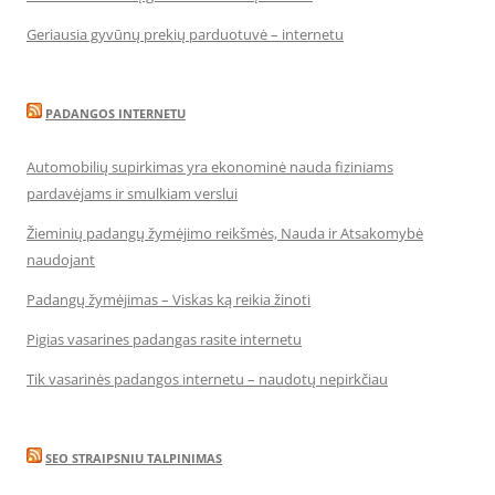
Geriausia gyvūnų prekių parduotuvė – internetu
PADANGOS INTERNETU
Automobilių supirkimas yra ekonominė nauda fiziniams
pardavėjams ir smulkiam verslui
Žieminių padangų žymėjimo reikšmės, Nauda ir Atsakomybė
naudojant
Padangų žymėjimas – Viskas ką reikia žinoti
Pigias vasarines padangas rasite internetu
Tik vasarinės padangos internetu – naudotų nepirkčiau
SEO STRAIPSNIU TALPINIMAS