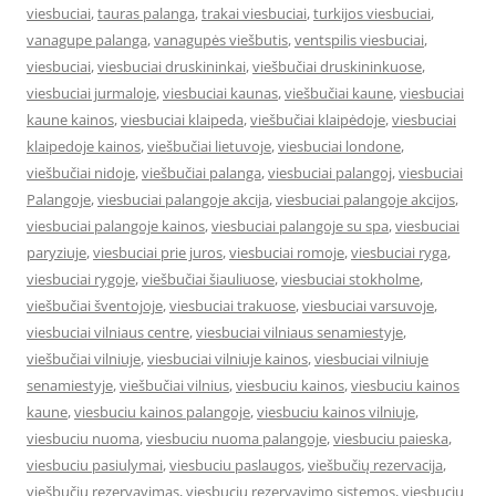
viesbuciai
,
tauras palanga
,
trakai viesbuciai
,
turkijos viesbuciai
,
vanagupe palanga
,
vanagupės viešbutis
,
ventspilis viesbuciai
,
viesbuciai
,
viesbuciai druskininkai
,
viešbučiai druskininkuose
,
viesbuciai jurmaloje
,
viesbuciai kaunas
,
viešbučiai kaune
,
viesbuciai
kaune kainos
,
viesbuciai klaipeda
,
viešbučiai klaipėdoje
,
viesbuciai
klaipedoje kainos
,
viešbučiai lietuvoje
,
viesbuciai londone
,
viešbučiai nidoje
,
viešbučiai palanga
,
viesbuciai palangoj
,
viesbuciai
Palangoje
,
viesbuciai palangoje akcija
,
viesbuciai palangoje akcijos
,
viesbuciai palangoje kainos
,
viesbuciai palangoje su spa
,
viesbuciai
paryziuje
,
viesbuciai prie juros
,
viesbuciai romoje
,
viesbuciai ryga
,
viesbuciai rygoje
,
viešbučiai šiauliuose
,
viesbuciai stokholme
,
viešbučiai šventojoje
,
viesbuciai trakuose
,
viesbuciai varsuvoje
,
viesbuciai vilniaus centre
,
viesbuciai vilniaus senamiestyje
,
viešbučiai vilniuje
,
viesbuciai vilniuje kainos
,
viesbuciai vilniuje
senamiestyje
,
viešbučiai vilnius
,
viesbuciu kainos
,
viesbuciu kainos
kaune
,
viesbuciu kainos palangoje
,
viesbuciu kainos vilniuje
,
viesbuciu nuoma
,
viesbuciu nuoma palangoje
,
viesbuciu paieska
,
viesbuciu pasiulymai
,
viesbuciu paslaugos
,
viešbučių rezervacija
,
viešbučių rezervavimas
,
viesbuciu rezervavimo sistemos
,
viesbuciu