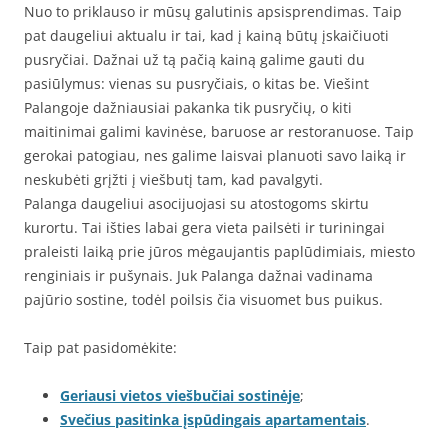
Nuo to priklauso ir mūsų galutinis apsisprendimas. Taip
pat daugeliui aktualu ir tai, kad į kainą būtų įskaičiuoti
pusryčiai. Dažnai už tą pačią kainą galime gauti du
pasiūlymus: vienas su pusryčiais, o kitas be. Viešint
Palangoje dažniausiai pakanka tik pusryčių, o kiti
maitinimai galimi kavinėse, baruose ar restoranuose. Taip
gerokai patogiau, nes galime laisvai planuoti savo laiką ir
neskubėti grįžti į viešbutį tam, kad pavalgyti.
Palanga daugeliui asocijuojasi su atostogoms skirtu
kurortu. Tai išties labai gera vieta pailsėti ir turiningai
praleisti laiką prie jūros mėgaujantis paplūdimiais, miesto
renginiais ir pušynais. Juk Palanga dažnai vadinama
pajūrio sostine, todėl poilsis čia visuomet bus puikus.
Taip pat pasidomėkite:
Geriausi vietos viešbučiai sostinėje
;
Svečius pasitinka įspūdingais apartamentais
.