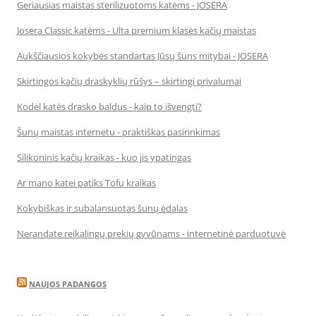
Geriausias maistas sterilizuotoms katėms - JOSERA
Josera Classic katėms - Ulta premium klasės kačių maistas
Aukščiausios kokybės standartas Jūsų šuns mitybai - JOSERA
Skirtingos kačių draskyklių rūšys – skirtingi privalumai
Kodėl katės drasko baldus - kaip to išvengti?
Šunų maistas internetu - praktiškas pasirinkimas
Silikoninis kačių kraikas - kuo jis ypatingas
Ar mano katei patiks Tofu kraikas
Kokybiškas ir subalansuotas šunų ėdalas
Nerandate reikalingų prekių gyvūnams - internetinė parduotuvė
NAUJOS PADANGOS