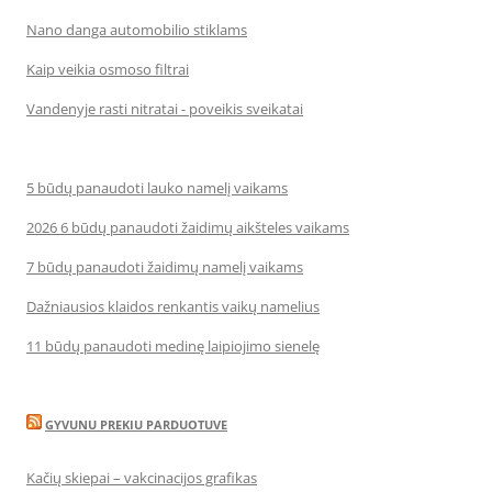
Nano danga automobilio stiklams
Kaip veikia osmoso filtrai
Vandenyje rasti nitratai - poveikis sveikatai
5 būdų panaudoti lauko namelį vaikams
2026 6 būdų panaudoti žaidimų aikšteles vaikams
7 būdų panaudoti žaidimų namelį vaikams
Dažniausios klaidos renkantis vaikų namelius
11 būdų panaudoti medinę laipiojimo sienelę
GYVUNU PREKIU PARDUOTUVE
Kačių skiepai – vakcinacijos grafikas