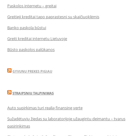
Paskolos internetu – greitai
Greitieji kreditai tapo paprastesni su skaičiuoklėmis
Banko paskola būstui
Greiti kreditai internetu Lietuvoje
Būsto paskolos palūkanos
GYVUNU PREKES PIGIAU
STRAIPSNIU TALPINIMAS
Auto supirkimas turi realią finansinę vertę
Sužadėtuvių žiedas su laboratorijoje užaugintu deimantu – tvarus
pasirinkimas