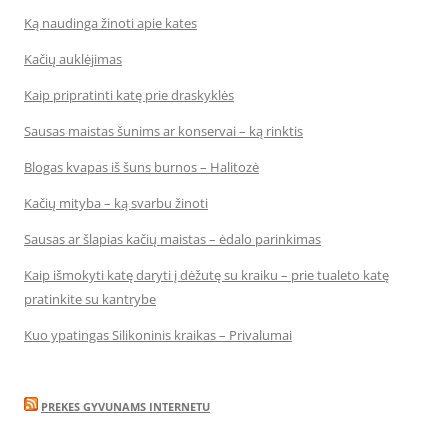
Ką naudinga žinoti apie kates
Kačių auklėjimas
Kaip pripratinti katę prie draskyklės
Sausas maistas šunims ar konservai – ką rinktis
Blogas kvapas iš šuns burnos – Halitozė
Kačių mityba – ką svarbu žinoti
Sausas ar šlapias kačių maistas – ėdalo parinkimas
Kaip išmokyti katę daryti į dėžutę su kraiku – prie tualeto katę
pratinkite su kantrybe
Kuo ypatingas Silikoninis kraikas – Privalumai
PREKES GYVUNAMS INTERNETU