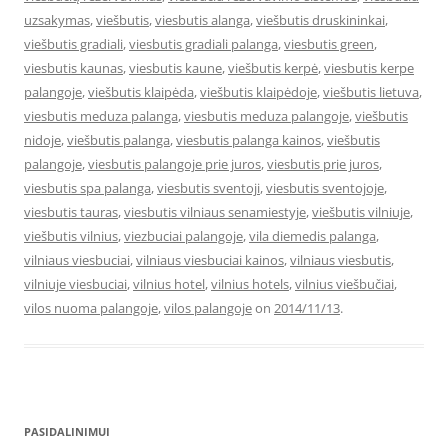
uzsakymas
,
viešbutis
,
viesbutis alanga
,
viešbutis druskininkai
,
viešbutis gradiali
,
viesbutis gradiali palanga
,
viesbutis green
,
viesbutis kaunas
,
viesbutis kaune
,
viešbutis kerpė
,
viesbutis kerpe
palangoje
,
viešbutis klaipėda
,
viešbutis klaipėdoje
,
viešbutis lietuva
,
viesbutis meduza palanga
,
viesbutis meduza palangoje
,
viešbutis
nidoje
,
viešbutis palanga
,
viesbutis palanga kainos
,
viešbutis
palangoje
,
viesbutis palangoje prie juros
,
viesbutis prie juros
,
viesbutis spa palanga
,
viesbutis sventoji
,
viesbutis sventojoje
,
viesbutis tauras
,
viesbutis vilniaus senamiestyje
,
viešbutis vilniuje
,
viešbutis vilnius
,
viezbuciai palangoje
,
vila diemedis palanga
,
vilniaus viesbuciai
,
vilniaus viesbuciai kainos
,
vilniaus viesbutis
,
vilniuje viesbuciai
,
vilnius hotel
,
vilnius hotels
,
vilnius viešbučiai
,
vilos nuoma palangoje
,
vilos palangoje
on
2014/11/13
.
PASIDALINIMUI