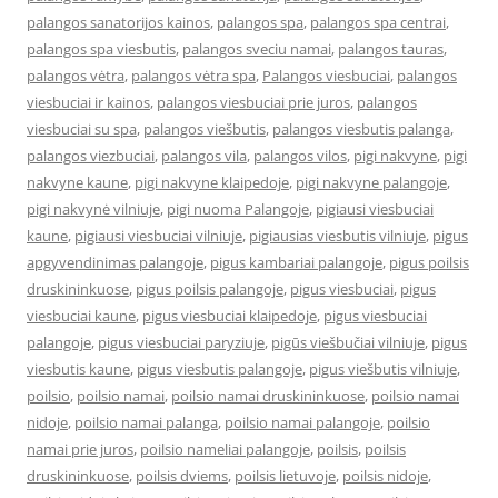
palangos sanatorijos kainos
,
palangos spa
,
palangos spa centrai
,
palangos spa viesbutis
,
palangos sveciu namai
,
palangos tauras
,
palangos vėtra
,
palangos vėtra spa
,
Palangos viesbuciai
,
palangos
viesbuciai ir kainos
,
palangos viesbuciai prie juros
,
palangos
viesbuciai su spa
,
palangos viešbutis
,
palangos viesbutis palanga
,
palangos viezbuciai
,
palangos vila
,
palangos vilos
,
pigi nakvyne
,
pigi
nakvyne kaune
,
pigi nakvyne klaipedoje
,
pigi nakvyne palangoje
,
pigi nakvynė vilniuje
,
pigi nuoma Palangoje
,
pigiausi viesbuciai
kaune
,
pigiausi viesbuciai vilniuje
,
pigiausias viesbutis vilniuje
,
pigus
apgyvendinimas palangoje
,
pigus kambariai palangoje
,
pigus poilsis
druskininkuose
,
pigus poilsis palangoje
,
pigus viesbuciai
,
pigus
viesbuciai kaune
,
pigus viesbuciai klaipedoje
,
pigus viesbuciai
palangoje
,
pigus viesbuciai paryziuje
,
pigūs viešbučiai vilniuje
,
pigus
viesbutis kaune
,
pigus viesbutis palangoje
,
pigus viešbutis vilniuje
,
poilsio
,
poilsio namai
,
poilsio namai druskininkuose
,
poilsio namai
nidoje
,
poilsio namai palanga
,
poilsio namai palangoje
,
poilsio
namai prie juros
,
poilsio nameliai palangoje
,
poilsis
,
poilsis
druskininkuose
,
poilsis dviems
,
poilsis lietuvoje
,
poilsis nidoje
,