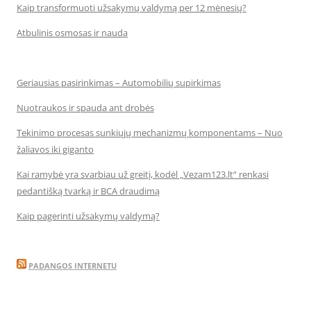
Kaip transformuoti užsakymų valdymą per 12 mėnesių?
Atbulinis osmosas ir nauda
Geriausias pasirinkimas – Automobilių supirkimas
Nuotraukos ir spauda ant drobės
Tekinimo procesas sunkiųjų mechanizmų komponentams – Nuo
žaliavos iki giganto
Kai ramybė yra svarbiau už greitį, kodėl „Vezam123.lt“ renkasi
pedantišką tvarką ir BCA draudimą
Kaip pagerinti užsakymų valdymą?
PADANGOS INTERNETU