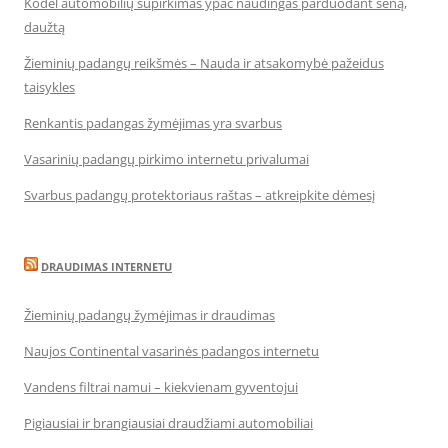
Kodėl automobilių supirkimas ypač naudingas parduodant seną,
daužtą
Žieminių padangų reikšmės – Nauda ir atsakomybė pažeidus
taisykles
Renkantis padangas žymėjimas yra svarbus
Vasarinių padangų pirkimo internetu privalumai
Svarbus padangų protektoriaus raštas – atkreipkite dėmesį
DRAUDIMAS INTERNETU
Žieminių padangų žymėjimas ir draudimas
Naujos Continental vasarinės padangos internetu
Vandens filtrai namui – kiekvienam gyventojui
Pigiausiai ir brangiausiai draudžiami automobiliai