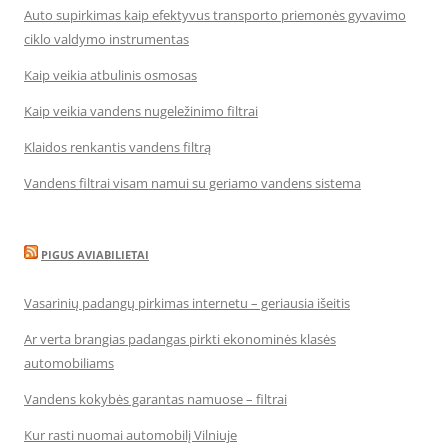
Auto supirkimas kaip efektyvus transporto priemonės gyvavimo
ciklo valdymo instrumentas
Kaip veikia atbulinis osmosas
Kaip veikia vandens nugeležinimo filtrai
Klaidos renkantis vandens filtrą
Vandens filtrai visam namui su geriamo vandens sistema
PIGUS AVIABILIETAI
Vasarinių padangų pirkimas internetu – geriausia išeitis
Ar verta brangias padangas pirkti ekonominės klasės
automobiliams
Vandens kokybės garantas namuose – filtrai
Kur rasti nuomai automobilį Vilniuje