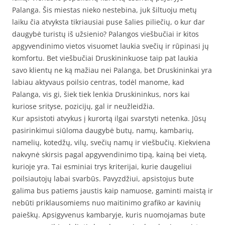
Palanga. Šis miestas nieko nestebina, juk šiltuoju metų
laiku čia atvyksta tikriausiai puse šalies piliečių, o kur dar
daugybė turistų iš užsienio? Palangos viešbučiai ir kitos
apgyvendinimo vietos visuomet laukia svečių ir rūpinasi jų
komfortu. Bet viešbučiai Druskininkuose taip pat laukia
savo klientų ne ką mažiau nei Palanga, bet Druskininkai yra
labiau aktyvaus poilsio centras, todėl manome, kad
Palanga, vis gi, šiek tiek lenkia Druskininkus, nors kai
kuriose srityse, pozicijų, gal ir neužleidžia.
Kur apsistoti atvykus į kurortą ilgai svarstyti netenka. Jūsų
pasirinkimui siūloma daugybė butų, namų, kambarių,
namelių, kotedžų, vilų, svečių namų ir viešbučių. Kiekviena
nakvynė skirsis pagal apgyvendinimo tipą, kainą bei vietą,
kurioje yra. Tai esminiai trys kriterijai, kurie daugeliui
poilsiautojų labai svarbūs. Pavyzdžiui, apsistojus bute
galima bus patiems jaustis kaip namuose, gaminti maistą ir
nebūti priklausomiems nuo maitinimo grafiko ar kavinių
paieškų. Apsigyvenus kambaryje, kuris nuomojamas bute