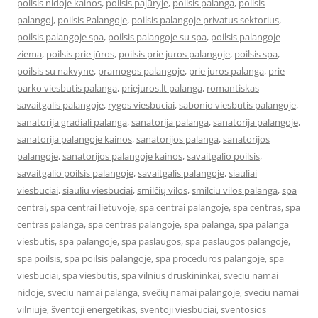
poilsis nidoje kainos
,
poilsis pajūryje
,
poilsis palanga
,
poilsis
palangoj
,
poilsis Palangoje
,
poilsis palangoje privatus sektorius
,
poilsis palangoje spa
,
poilsis palangoje su spa
,
poilsis palangoje
ziema
,
poilsis prie jūros
,
poilsis prie juros palangoje
,
poilsis spa
,
poilsis su nakvyne
,
pramogos palangoje
,
prie juros palanga
,
prie
parko viesbutis palanga
,
priejuros.lt palanga
,
romantiskas
savaitgalis palangoje
,
rygos viesbuciai
,
sabonio viesbutis palangoje
,
sanatorija gradiali palanga
,
sanatorija palanga
,
sanatorija palangoje
,
sanatorija palangoje kainos
,
sanatorijos palanga
,
sanatorijos
palangoje
,
sanatorijos palangoje kainos
,
savaitgalio poilsis
,
savaitgalio poilsis palangoje
,
savaitgalis palangoje
,
siauliai
viesbuciai
,
siauliu viesbuciai
,
smilčių vilos
,
smilciu vilos palanga
,
spa
centrai
,
spa centrai lietuvoje
,
spa centrai palangoje
,
spa centras
,
spa
centras palanga
,
spa centras palangoje
,
spa palanga
,
spa palanga
viesbutis
,
spa palangoje
,
spa paslaugos
,
spa paslaugos palangoje
,
spa poilsis
,
spa poilsis palangoje
,
spa proceduros palangoje
,
spa
viesbuciai
,
spa viesbutis
,
spa vilnius druskininkai
,
sveciu namai
nidoje
,
sveciu namai palanga
,
svečių namai palangoje
,
sveciu namai
vilniuje
,
šventoji energetikas
,
sventoji viesbuciai
,
sventosios