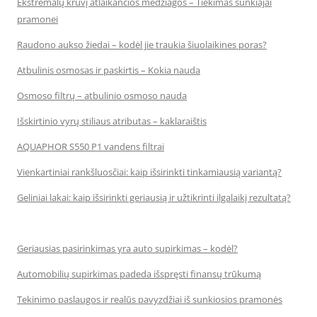
Ekstremalų krūvį atlaikančios medžiagos – Tiekimas sunkiajai
pramonei
Raudono aukso žiedai – kodėl jie traukia šiuolaikines poras?
Atbulinis osmosas ir paskirtis – Kokia nauda
Osmoso filtrų – atbulinio osmoso nauda
Išskirtinio vyrų stiliaus atributas – kaklaraištis
AQUAPHOR S550 P1 vandens filtrai
Vienkartiniai rankšluosčiai: kaip išsirinkti tinkamiausią variantą?
Geliniai lakai: kaip išsirinkti geriausią ir užtikrinti ilgalaikį rezultatą?
Geriausias pasirinkimas yra auto supirkimas – kodėl?
Automobilių supirkimas padeda išspręsti finansų trūkumą
Tekinimo paslaugos ir realūs pavyzdžiai iš sunkiosios pramonės