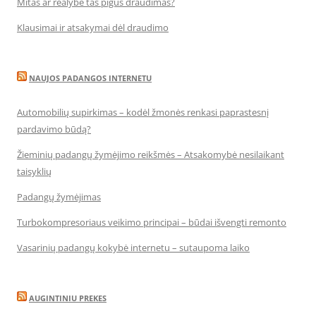
Mitas ar realybė tas pigus draudimas?
Klausimai ir atsakymai dėl draudimo
NAUJOS PADANGOS INTERNETU
Automobilių supirkimas – kodėl žmonės renkasi paprastesnį
pardavimo būdą?
Žieminių padangų žymėjimo reikšmės – Atsakomybė nesilaikant
taisyklių
Padangų žymėjimas
Turbokompresoriaus veikimo principai – būdai išvengti remonto
Vasarinių padangų kokybė internetu – sutaupoma laiko
AUGINTINIU PREKES