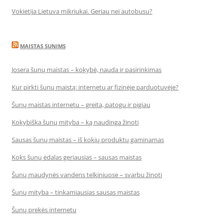
Vokietija Lietuva mikriukai. Geriau nei autobusu?
MAISTAS SUNIMS
Josera šunų maistas – kokybė, nauda ir pasirinkimas
Kur pirkti šunų maistą: internetu ar fizinėje parduotuvėje?
Šunų maistas internetu – greita, patogu ir pigiau
Kokybiška šunų mityba – ką naudinga žinoti
Sausas šunų maistas – iš kokių produktų gaminamas
Koks šunų ėdalas geriausias – sausas maistas
Šunų maudynės vandens telkiniuose – svarbu žinoti
Šunų mityba – tinkamiausias sausas maistas
Šunų prekės internetu