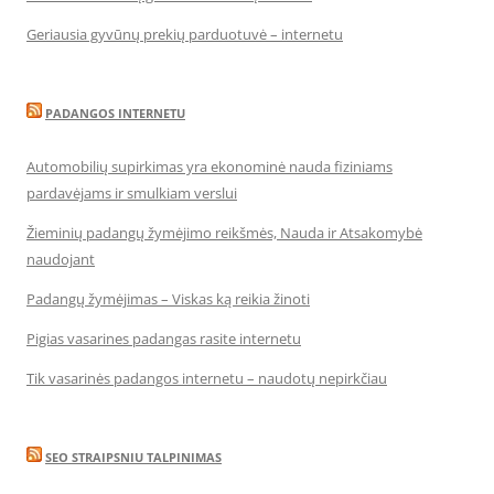
Geriausia gyvūnų prekių parduotuvė – internetu
PADANGOS INTERNETU
Automobilių supirkimas yra ekonominė nauda fiziniams
pardavėjams ir smulkiam verslui
Žieminių padangų žymėjimo reikšmės, Nauda ir Atsakomybė
naudojant
Padangų žymėjimas – Viskas ką reikia žinoti
Pigias vasarines padangas rasite internetu
Tik vasarinės padangos internetu – naudotų nepirkčiau
SEO STRAIPSNIU TALPINIMAS