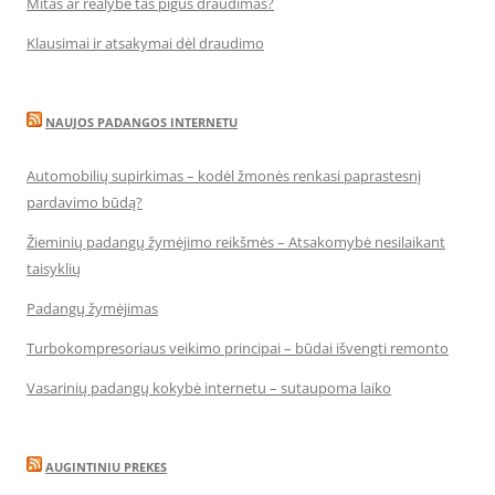
Mitas ar realybė tas pigus draudimas?
Klausimai ir atsakymai dėl draudimo
NAUJOS PADANGOS INTERNETU
Automobilių supirkimas – kodėl žmonės renkasi paprastesnį
pardavimo būdą?
Žieminių padangų žymėjimo reikšmės – Atsakomybė nesilaikant
taisyklių
Padangų žymėjimas
Turbokompresoriaus veikimo principai – būdai išvengti remonto
Vasarinių padangų kokybė internetu – sutaupoma laiko
AUGINTINIU PREKES