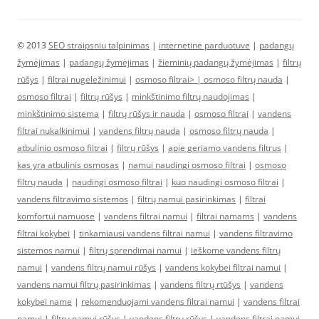
© 2013
SEO straipsniu talpinimas
|
internetine parduotuve
|
padangų
žymėjimas
|
padangų žymėjimas
|
žieminių padangų žymėjimas
|
filtrų
rūšys
|
filtrai nugeležinimui
|
osmoso filtrai> |
osmoso filtrų nauda
|
osmoso filtrai
|
filtrų rūšys
|
minkštinimo filtrų naudojimas
|
minkštinimo sistema
|
filtrų rūšys ir nauda
|
osmoso filtrai
|
vandens
filtrai nukalkinimui
|
vandens filtrų nauda
|
osmoso filtrų nauda
|
atbulinio osmoso filtrai
|
filtrų rūšys
|
apie geriamo vandens filtrus
|
kas yra atbulinis osmosas
|
namui naudingi osmoso filtrai
|
osmoso
filtrų nauda
|
naudingi osmoso filtrai
|
kuo naudingi osmoso filtrai
|
vandens filtravimo sistemos
|
filtrų namui pasirinkimas
|
filtrai
komfortui namuose
|
vandens filtrai namui
|
filtrai namams
|
vandens
filtrai kokybei
|
tinkamiausi vandens filtrai namui
|
vandens filtravimo
sistemos namui
|
filtrų sprendimai namui
|
ieškome vandens filtrų
namui
|
vandens filtrų namui rūšys
|
vandens kokybei filtrai namui
|
vandens namui filtrų pasirinkimas
|
vandens filtrų rtūšys
|
vandens
kokybei name
|
rekomenduojami vandens filtrai namui
|
vandens filtrai
namui
|
filtrų namui rūšys
|
vandens filtrų rūšys
|
vandens filtrai namui