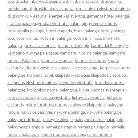
spa
,
druskininkai viesbuciai
,
druskininkai viesbutis
,
druskininku
poilsio namai
,
druskininku viesbuciai
,
druskininku viesbuciai kainos
,
druskininku viesbutis
,
energetikas šventoji
,
gamanta hotel palanga
,
gradiali palanga
,
gradiali viesbutis palangoje
,
green viesbutis
,
holiday villa palanga
,
hotel klaipeda
,
hotel palanga
,
hotel palanga
spa
,
hotel vilnius
,
hotels in palanga
,
hotels in vilnius
,
info hotel
palanga
,
jurmala viesbuciai
,
kainos palangoje
,
kambariai Palangoje
,
kambario nuoma palangoje
,
kambariu nuoma palanga
,
kambariu
nuoma Palangoje
,
kaunas viesbuciai
,
kaunas viesbutis
,
kauno
viešbučiai
,
kauno viesbuciai kainos
,
kerpė palanga
,
kerpes viesbutis
palangoje
,
klaipeda hotel
,
klaipeda viesbuciai
,
klaipedos viesbuciai
,
klaipedos viesbuciai kainos
,
klaipedos viesbutis
,
kotedzu nuoma
palangoje
,
ktu poilsio namai palangoje
,
kursiu kaimas sventojoje
,
lietuva sanatorija
,
lietuva viesbutis
,
lietuvos viešbučiai
,
lietuvos
viešbutis
,
mikroautobusu nuoma
,
nakvyne klaipedoje
,
nakvynė
nidoje
,
nakvyne pajuryje
,
nakvyne palanga
,
nakvyne palangoje
,
nakvyne prie juros
,
nakvyne vilniuje
,
nakvynes namai palangoje
,
nakvynes palangoje
,
namai palangoje
,
namas palangoje
,
namelių
nuoma palangoje
,
namo nuoma palangoje
,
namu nuoma