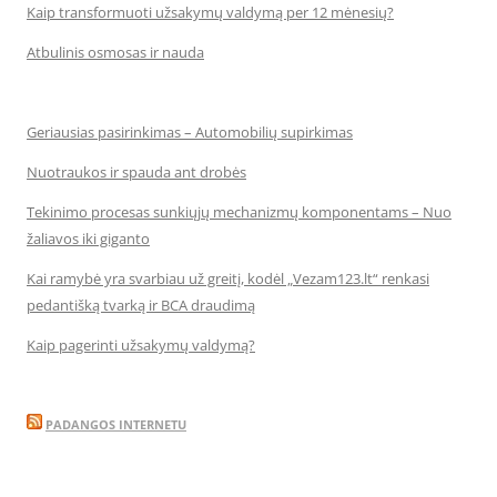
Kaip transformuoti užsakymų valdymą per 12 mėnesių?
Atbulinis osmosas ir nauda
Geriausias pasirinkimas – Automobilių supirkimas
Nuotraukos ir spauda ant drobės
Tekinimo procesas sunkiųjų mechanizmų komponentams – Nuo
žaliavos iki giganto
Kai ramybė yra svarbiau už greitį, kodėl „Vezam123.lt“ renkasi
pedantišką tvarką ir BCA draudimą
Kaip pagerinti užsakymų valdymą?
PADANGOS INTERNETU