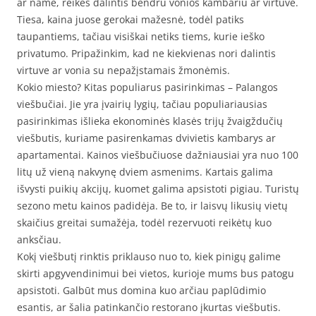
ar name, reikės dalintis bendru vonios kambariu ar virtuve.
Tiesa, kaina juose gerokai mažesnė, todėl patiks
taupantiems, tačiau visiškai netiks tiems, kurie ieško
privatumo. Pripažinkim, kad ne kiekvienas nori dalintis
virtuve ar vonia su nepažįstamais žmonėmis.
Kokio miesto? Kitas populiarus pasirinkimas – Palangos
viešbučiai. Jie yra įvairių lygių, tačiau populiariausias
pasirinkimas išlieka ekonominės klasės trijų žvaigždučių
viešbutis, kuriame pasirenkamas dvivietis kambarys ar
apartamentai. Kainos viešbučiuose dažniausiai yra nuo 100
litų už vieną nakvynę dviem asmenims. Kartais galima
išvysti puikių akcijų, kuomet galima apsistoti pigiau. Turistų
sezono metu kainos padidėja. Be to, ir laisvų likusių vietų
skaičius greitai sumažėja, todėl rezervuoti reikėtų kuo
anksčiau.
Kokį viešbutį rinktis priklauso nuo to, kiek pinigų galime
skirti apgyvendinimui bei vietos, kurioje mums bus patogu
apsistoti. Galbūt mus domina kuo arčiau paplūdimio
esantis, ar šalia patinkančio restorano įkurtas viešbutis.