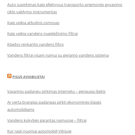
Auto supirkimas kaip efektyvus transporto priemonės gyvavimo
ciklo valdymo instrumentas
Kaip veikia atbulinis osmosas
Kaip veikia vandens nugeležinimo filtrai
Klaidos renkantis vandens filtrą
Vandens filtrai visam namui su geriamo vandens sistema
PIGUS AVIABILIETAI
Vasarinių padangų pirkimas internetu – geriausia išeitis
Ar verta brangias padangas pirkti ekonominės klasės
automobiliams
Vandens kokybės garantas namuose – filtrai
Kur rasti nuomai automobilį Vilniuje