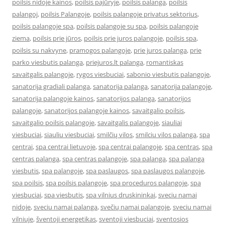
poilsis nidoje kainos
,
poilsis pajūryje
,
poilsis palanga
,
poilsis
palangoj
,
poilsis Palangoje
,
poilsis palangoje privatus sektorius
,
poilsis palangoje spa
,
poilsis palangoje su spa
,
poilsis palangoje
ziema
,
poilsis prie jūros
,
poilsis prie juros palangoje
,
poilsis spa
,
poilsis su nakvyne
,
pramogos palangoje
,
prie juros palanga
,
prie
parko viesbutis palanga
,
priejuros.lt palanga
,
romantiskas
savaitgalis palangoje
,
rygos viesbuciai
,
sabonio viesbutis palangoje
,
sanatorija gradiali palanga
,
sanatorija palanga
,
sanatorija palangoje
,
sanatorija palangoje kainos
,
sanatorijos palanga
,
sanatorijos
palangoje
,
sanatorijos palangoje kainos
,
savaitgalio poilsis
,
savaitgalio poilsis palangoje
,
savaitgalis palangoje
,
siauliai
viesbuciai
,
siauliu viesbuciai
,
smilčių vilos
,
smilciu vilos palanga
,
spa
centrai
,
spa centrai lietuvoje
,
spa centrai palangoje
,
spa centras
,
spa
centras palanga
,
spa centras palangoje
,
spa palanga
,
spa palanga
viesbutis
,
spa palangoje
,
spa paslaugos
,
spa paslaugos palangoje
,
spa poilsis
,
spa poilsis palangoje
,
spa proceduros palangoje
,
spa
viesbuciai
,
spa viesbutis
,
spa vilnius druskininkai
,
sveciu namai
nidoje
,
sveciu namai palanga
,
svečių namai palangoje
,
sveciu namai
vilniuje
,
šventoji energetikas
,
sventoji viesbuciai
,
sventosios