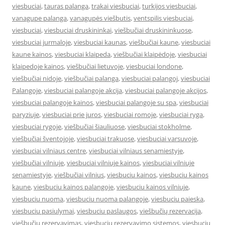
viesbuciai
,
tauras palanga
,
trakai viesbuciai
,
turkijos viesbuciai
,
vanagupe palanga
,
vanagupės viešbutis
,
ventspilis viesbuciai
,
viesbuciai
,
viesbuciai druskininkai
,
viešbučiai druskininkuose
,
viesbuciai jurmaloje
,
viesbuciai kaunas
,
viešbučiai kaune
,
viesbuciai
kaune kainos
,
viesbuciai klaipeda
,
viešbučiai klaipėdoje
,
viesbuciai
klaipedoje kainos
,
viešbučiai lietuvoje
,
viesbuciai londone
,
viešbučiai nidoje
,
viešbučiai palanga
,
viesbuciai palangoj
,
viesbuciai
Palangoje
,
viesbuciai palangoje akcija
,
viesbuciai palangoje akcijos
,
viesbuciai palangoje kainos
,
viesbuciai palangoje su spa
,
viesbuciai
paryziuje
,
viesbuciai prie juros
,
viesbuciai romoje
,
viesbuciai ryga
,
viesbuciai rygoje
,
viešbučiai šiauliuose
,
viesbuciai stokholme
,
viešbučiai šventojoje
,
viesbuciai trakuose
,
viesbuciai varsuvoje
,
viesbuciai vilniaus centre
,
viesbuciai vilniaus senamiestyje
,
viešbučiai vilniuje
,
viesbuciai vilniuje kainos
,
viesbuciai vilniuje
senamiestyje
,
viešbučiai vilnius
,
viesbuciu kainos
,
viesbuciu kainos
kaune
,
viesbuciu kainos palangoje
,
viesbuciu kainos vilniuje
,
viesbuciu nuoma
,
viesbuciu nuoma palangoje
,
viesbuciu paieska
,
viesbuciu pasiulymai
,
viesbuciu paslaugos
,
viešbučių rezervacija
,
viešbučių rezervavimas
,
viesbuciu rezervavimo sistemos
,
viesbuciu