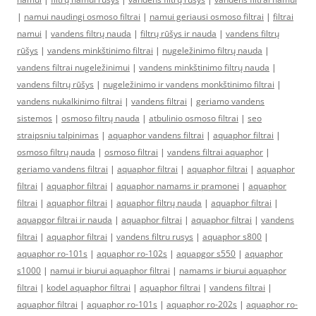
|
namui naudingi osmoso filtrai
|
namui geriausi osmoso filtrai
|
filtrai
namui
|
vandens filtrų nauda
|
filtrų rūšys ir nauda
|
vandens filtrų
rūšys
|
vandens minkštinimo filtrai
|
nugeležinimo filtrų nauda
|
vandens filtrai nugeležinimui
|
vandens minkštinimo filtrų nauda
|
vandens filtrų rūšys
|
nugeležinimo ir vandens monkštinimo filtrai
|
vandens nukalkinimo filtrai
|
vandens filtrai
|
geriamo vandens
sistemos
|
osmoso filtrų nauda
|
atbulinio osmoso filtrai
|
seo
straipsniu talpinimas
|
aquaphor vandens filtrai
|
aquaphor filtrai
|
osmoso filtrų nauda
|
osmoso filtrai
|
vandens filtrai aquaphor
|
geriamo vandens filtrai
|
aquaphor filtrai
|
aquaphor filtrai
|
aquaphor
filtrai
|
aquaphor filtrai
|
aquaphor namams ir pramonei
|
aquaphor
filtrai
|
aquaphor filtrai
|
aquaphor filtrų nauda
|
aquaphor filtrai
|
aquapgor filtrai ir nauda
|
aquaphor filtrai
|
aquaphor filtrai
|
vandens
filtrai
|
aquaphor filtrai
|
vandens filtru rusys
|
aquaphor s800
|
aquaphor ro-101s
|
aquaphor ro-102s
|
aquapgor s550
|
aquaphor
s1000
|
namui ir biurui aquaphor filtrai
|
namams ir biurui aquaphor
filtrai
|
kodel aquaphor filtrai
|
aquaphor filtrai
|
vandens filtrai
|
aquaphor filtrai
|
aquaphor ro-101s
|
aquaphor ro-202s
|
aquaphor ro-