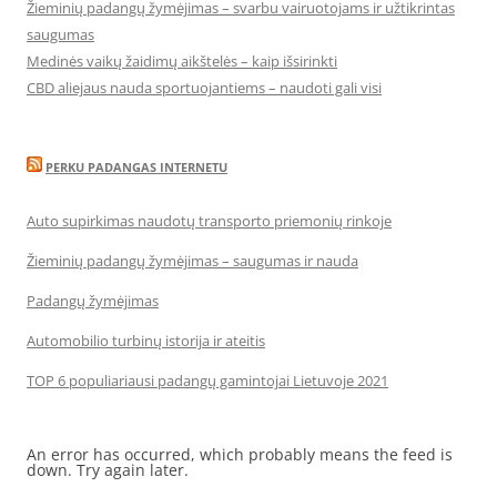
Žieminių padangų žymėjimas – svarbu vairuotojams ir užtikrintas
saugumas
Medinės vaikų žaidimų aikštelės – kaip išsirinkti
CBD aliejaus nauda sportuojantiems – naudoti gali visi
PERKU PADANGAS INTERNETU
Auto supirkimas naudotų transporto priemonių rinkoje
Žieminių padangų žymėjimas – saugumas ir nauda
Padangų žymėjimas
Automobilio turbinų istorija ir ateitis
TOP 6 populiariausi padangų gamintojai Lietuvoje 2021
An error has occurred, which probably means the feed is
down. Try again later.