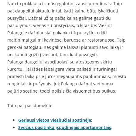
Nuo to priklauso ir mūsų galutinis apsisprendimas. Taip
pat daugeliui aktualu ir tai, kad į kainą būtų įskaičiuoti
pusryčiai. Dažnai už tą pačią kainą galime gauti du
pasiūlymus: vienas su pusryčiais, o kitas be. Viešint
Palangoje dažniausiai pakanka tik pusryčių, o kiti
maitinimai galimi kavinėse, baruose ar restoranuose. Taip
gerokai patogiau, nes galime laisvai planuoti savo laiką ir
neskubėti grįžti į viešbutį tam, kad pavalgyti.
Palanga daugeliui asocijuojasi su atostogoms skirtu
kurortu. Tai išties labai gera vieta pailsėti ir turiningai
praleisti laiką prie jūros mėgaujantis paplūdimiais, miesto
renginiais ir pušynais. Juk Palanga dažnai vadinama
pajūrio sostine, todėl poilsis čia visuomet bus puikus.
Taip pat pasidomėkite:
Geriausi vietos viešbučiai sostinėje
;
Svečius pasitinka įspūdingais apartamentais
.