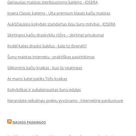
Geriausias maistas sterilizuotoms katėms - JOSERA
Josera Classic katėms - Ulta premium klasės kačių maistas
Aukščiausios kokybės standartas Jūsų šuns mitybai - JOSERA
Skirtingos kačių draskyklių rūšys – skirtingi privalumai
Kodėl katės drasko baldus - kaip to išvengti?
Šunų maistas internetu - praktiškas pasirinkimas
Silikoninis kačių kraikas - kuo jis ypatingas
Ar mano katei patiks Tofu kraikas
Kokybiškas ir subalansuotas šunų ėdalas
Nerandate reikalingų prekių gyvūnams - internetinė parduotuvė
NAUJOS PADANGOS