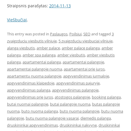
Straipsnis parašytas:
2014-11-13
Viešbučiai
.
This entry was posted in
Paslaugos
,
Poilsiui
,
SEO
and tagged
3
zvaigzduciu viesbutis vilniuje
,
5 zvaigzduciu viesbuciai vilniuje
,
alanga viesbutis
,
amber palace
,
amber palace palanga
,
amber
palanga
,
amber spa palanga
,
amber viesbutis
,
amber viesbutis
palanga
,
apartamentai palanga
,
apartamentai palangoje
,
apartamentai palangoje nuoma
,
apartamentai prie juros
,
apartamentų nuoma palangoje
,
apgyvendinimas jurmaloje
,
apgyvendinimas klaipedoje
,
apgyvendinimas pajuryje
,
apgyvendinimas palanga
,
apgyvendinimas palangoje
,
apgyvendinimas prie juros
,
atostogos palangoje
,
booking palanga
,
butai nuomai palangoje
,
butai palangoje nuoma
,
butas palangoje
nuoma
,
buto nuoma palanga
,
buto nuoma palangoje
,
butų nuoma
palangoje
,
butu nuoma palangoje vasarai
,
diemedis palanga
,
druskininkai apgyvendinimas
,
druskininkai nakvyne
,
druskininkai