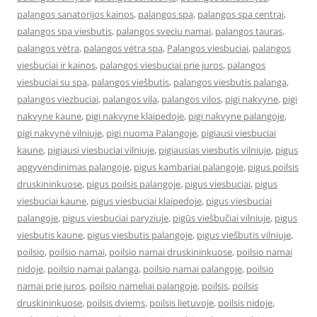
palangos sanatorijos kainos
,
palangos spa
,
palangos spa centrai
,
palangos spa viesbutis
,
palangos sveciu namai
,
palangos tauras
,
palangos vėtra
,
palangos vėtra spa
,
Palangos viesbuciai
,
palangos
viesbuciai ir kainos
,
palangos viesbuciai prie juros
,
palangos
viesbuciai su spa
,
palangos viešbutis
,
palangos viesbutis palanga
,
palangos viezbuciai
,
palangos vila
,
palangos vilos
,
pigi nakvyne
,
pigi
nakvyne kaune
,
pigi nakvyne klaipedoje
,
pigi nakvyne palangoje
,
pigi nakvynė vilniuje
,
pigi nuoma Palangoje
,
pigiausi viesbuciai
kaune
,
pigiausi viesbuciai vilniuje
,
pigiausias viesbutis vilniuje
,
pigus
apgyvendinimas palangoje
,
pigus kambariai palangoje
,
pigus poilsis
druskininkuose
,
pigus poilsis palangoje
,
pigus viesbuciai
,
pigus
viesbuciai kaune
,
pigus viesbuciai klaipedoje
,
pigus viesbuciai
palangoje
,
pigus viesbuciai paryziuje
,
pigūs viešbučiai vilniuje
,
pigus
viesbutis kaune
,
pigus viesbutis palangoje
,
pigus viešbutis vilniuje
,
poilsio
,
poilsio namai
,
poilsio namai druskininkuose
,
poilsio namai
nidoje
,
poilsio namai palanga
,
poilsio namai palangoje
,
poilsio
namai prie juros
,
poilsio nameliai palangoje
,
poilsis
,
poilsis
druskininkuose
,
poilsis dviems
,
poilsis lietuvoje
,
poilsis nidoje
,