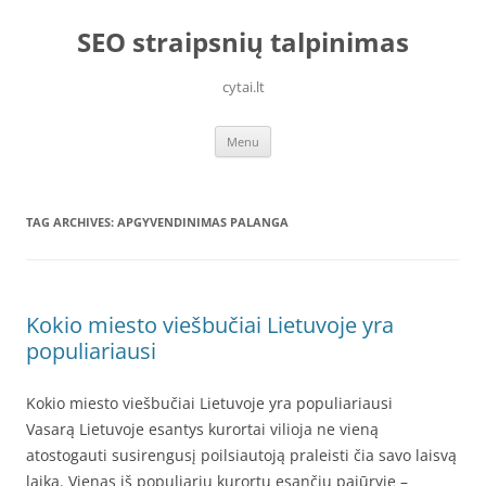
Skip
to
SEO straipsnių talpinimas
content
cytai.lt
Menu
TAG ARCHIVES:
APGYVENDINIMAS PALANGA
Kokio miesto viešbučiai Lietuvoje yra
populiariausi
Kokio miesto viešbučiai Lietuvoje yra populiariausi
Vasarą Lietuvoje esantys kurortai vilioja ne vieną
atostogauti susirengusį poilsiautoją praleisti čia savo laisvą
laiką. Vienas iš populiarių kurortų esančių pajūryje –