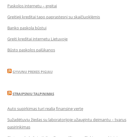
Paskolos internetu – greitai
Greitieji kreditai tapo paprastesni su skaičiuoklėmis
Banko paskola būstui
Greiti kreditai internetu Lietuvoje
Būsto paskolos palūkanos
GYVUNU PREKES PIGIAU
STRAIPSNIU TALPINIMAS
Auto supirkimas turi realią finansinę vertę
Sužadėtuvių žiedas su laboratorijoje užaugintu deimantu – tvarus
pasirinkimas