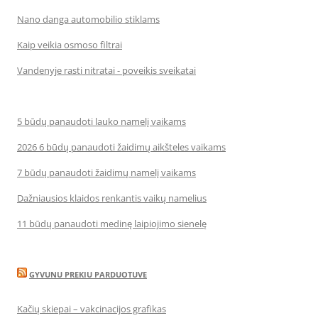
Nano danga automobilio stiklams
Kaip veikia osmoso filtrai
Vandenyje rasti nitratai - poveikis sveikatai
5 būdų panaudoti lauko namelį vaikams
2026 6 būdų panaudoti žaidimų aikšteles vaikams
7 būdų panaudoti žaidimų namelį vaikams
Dažniausios klaidos renkantis vaikų namelius
11 būdų panaudoti medinę laipiojimo sienelę
GYVUNU PREKIU PARDUOTUVE
Kačių skiepai – vakcinacijos grafikas