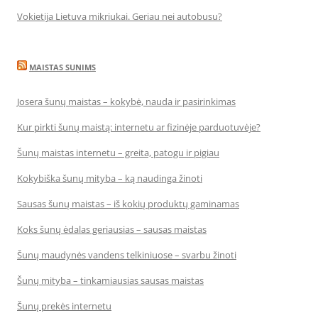
Vokietija Lietuva mikriukai. Geriau nei autobusu?
MAISTAS SUNIMS
Josera šunų maistas – kokybė, nauda ir pasirinkimas
Kur pirkti šunų maistą: internetu ar fizinėje parduotuvėje?
Šunų maistas internetu – greita, patogu ir pigiau
Kokybiška šunų mityba – ką naudinga žinoti
Sausas šunų maistas – iš kokių produktų gaminamas
Koks šunų ėdalas geriausias – sausas maistas
Šunų maudynės vandens telkiniuose – svarbu žinoti
Šunų mityba – tinkamiausias sausas maistas
Šunų prekės internetu