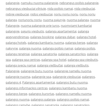
palangoje
,
namuku nuoma palangoje
,
nebrangus poilsis palangoje
,
nebrangus viesbuciai vilniuje
,
nida poilsio namai
,
nida viesbuciai
,
nidoje viesbuciai
,
nidos viesbuciai
,
noriu noriu noriu
,
noriu noriu
palanga
,
noriunoriu noriu
,
nuoma pajuryje
,
nuoma palanga
,
nuoma
Palangoje
,
nuoma palangoje prie juros
,
nuomojami kambariai
palangoje
,
pajurio viesbutis
,
palanga apartamentai
,
palanga
apgyvendinimas
,
palanga booking
,
palanga dabar
,
palanga hotel
,
palanga hotels
,
palanga kambariu nuoma
,
palanga kerpe
,
palanga
nakvyne
,
palanga nuoma
,
palanga poilsio namai
,
palanga poilsis
,
palanga renginiai
,
palanga sanatorija
,
palanga sanatorijos
,
palanga
spa
,
palanga spa centras
,
palanga spa hotel
,
palanga spa viesbutis
,
palanga sveciu namai
,
palanga viešbučiai
,
palanga viešbutis
,
Palangoje
,
palangoje butu nuoma
,
palangoje nameliu nuoma
,
palangoje nuoma
,
palangoje spa
,
palangoje viesbuciai
,
palangos
,
palangos 4
,
Palangos apartamentai
,
palangos butu nuoma
,
palangos informacijos centras
,
palangos kambariu nuoma
,
palangos kerpe
,
palangos kurortas
,
palangos nameliu nuoma
,
palangos nuoma
,
palangos palanga
,
palangos poilsio namai
,
palangos ramybe
,
palangos sanatorija
,
palangos sanatorijos
,