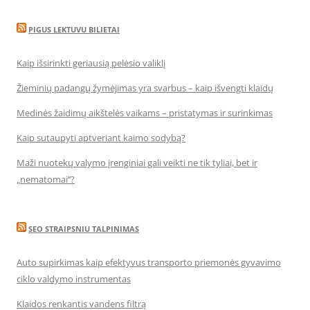
PIGUS LEKTUVU BILIETAI
Kaip išsirinkti geriausią pelėsio valiklį
Žieminių padangų žymėjimas yra svarbus – kaip išvengti klaidų
Medinės žaidimų aikštelės vaikams – pristatymas ir surinkimas
Kaip sutaupyti aptveriant kaimo sodybą?
Maži nuotekų valymo įrenginiai gali veikti ne tik tyliai, bet ir
„nematomai‘‘?
SEO STRAIPSNIU TALPINIMAS
Auto supirkimas kaip efektyvus transporto priemonės gyvavimo
ciklo valdymo instrumentas
Klaidos renkantis vandens filtrą