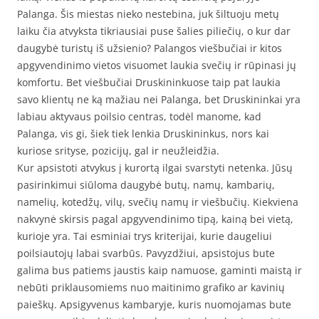
Palanga. Šis miestas nieko nestebina, juk šiltuoju metų
laiku čia atvyksta tikriausiai puse šalies piliečių, o kur dar
daugybė turistų iš užsienio? Palangos viešbučiai ir kitos
apgyvendinimo vietos visuomet laukia svečių ir rūpinasi jų
komfortu. Bet viešbučiai Druskininkuose taip pat laukia
savo klientų ne ką mažiau nei Palanga, bet Druskininkai yra
labiau aktyvaus poilsio centras, todėl manome, kad
Palanga, vis gi, šiek tiek lenkia Druskininkus, nors kai
kuriose srityse, pozicijų, gal ir neužleidžia.
Kur apsistoti atvykus į kurortą ilgai svarstyti netenka. Jūsų
pasirinkimui siūloma daugybė butų, namų, kambarių,
namelių, kotedžų, vilų, svečių namų ir viešbučių. Kiekviena
nakvynė skirsis pagal apgyvendinimo tipą, kainą bei vietą,
kurioje yra. Tai esminiai trys kriterijai, kurie daugeliui
poilsiautojų labai svarbūs. Pavyzdžiui, apsistojus bute
galima bus patiems jaustis kaip namuose, gaminti maistą ir
nebūti priklausomiems nuo maitinimo grafiko ar kavinių
paieškų. Apsigyvenus kambaryje, kuris nuomojamas bute