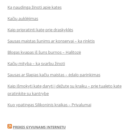
Ką naudinga žinoti apie kates
Kačių auklėjimas
Kaip pripratinti katę prie draskyklės
Sausas maistas šunims ar konservai – ką rinktis
Blogas kvapas iš šuns burnos – Halitozė
Kačių mityba – ką svarbu žinoti
Sausas ar šlapias kačių maistas – ėdalo parinkimas
Kaip išmokyti katę daryti į dėžutę su kraiku – prie tualeto katę
pratinkite su kantrybe
Kuo ypatingas Silikoninis kraikas – Privalumai
PREKES GYVUNAMS INTERNETU