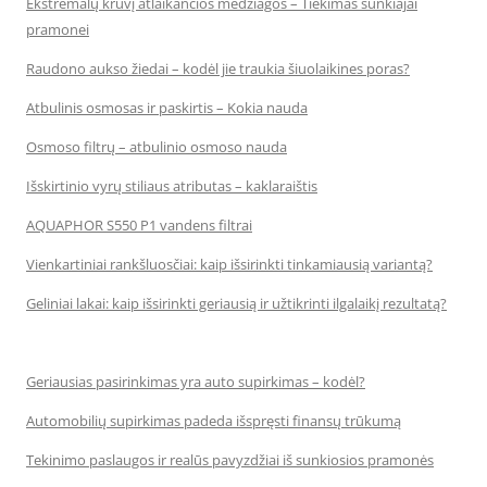
Ekstremalų krūvį atlaikančios medžiagos – Tiekimas sunkiajai
pramonei
Raudono aukso žiedai – kodėl jie traukia šiuolaikines poras?
Atbulinis osmosas ir paskirtis – Kokia nauda
Osmoso filtrų – atbulinio osmoso nauda
Išskirtinio vyrų stiliaus atributas – kaklaraištis
AQUAPHOR S550 P1 vandens filtrai
Vienkartiniai rankšluosčiai: kaip išsirinkti tinkamiausią variantą?
Geliniai lakai: kaip išsirinkti geriausią ir užtikrinti ilgalaikį rezultatą?
Geriausias pasirinkimas yra auto supirkimas – kodėl?
Automobilių supirkimas padeda išspręsti finansų trūkumą
Tekinimo paslaugos ir realūs pavyzdžiai iš sunkiosios pramonės