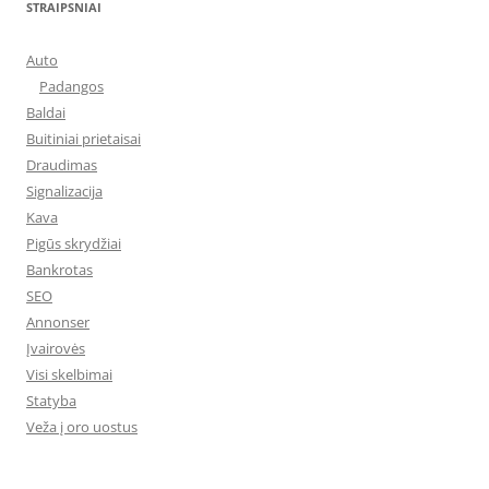
STRAIPSNIAI
Auto
Padangos
Baldai
Buitiniai prietaisai
Draudimas
Signalizacija
Kava
Pigūs skrydžiai
Bankrotas
SEO
Annonser
Įvairovės
Visi skelbimai
Statyba
Veža į oro uostus