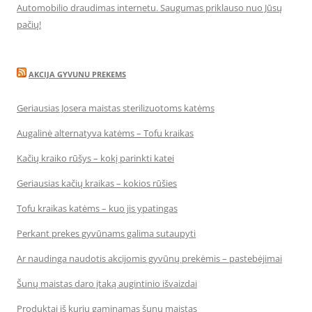
Automobilio draudimas internetu. Saugumas priklauso nuo Jūsų
pačių!
AKCIJA GYVUNU PREKEMS
Geriausias Josera maistas sterilizuotoms katėms
Augalinė alternatyva katėms – Tofu kraikas
Kačių kraiko rūšys – kokį parinkti katei
Geriausias kačių kraikas – kokios rūšies
Tofu kraikas katėms – kuo jis ypatingas
Perkant prekes gyvūnams galima sutaupyti
Ar naudinga naudotis akcijomis gyvūnų prekėmis – pastebėjimai
Šunų maistas daro įtaką augintinio išvaizdai
Produktai iš kurių gaminamas šunų maistas