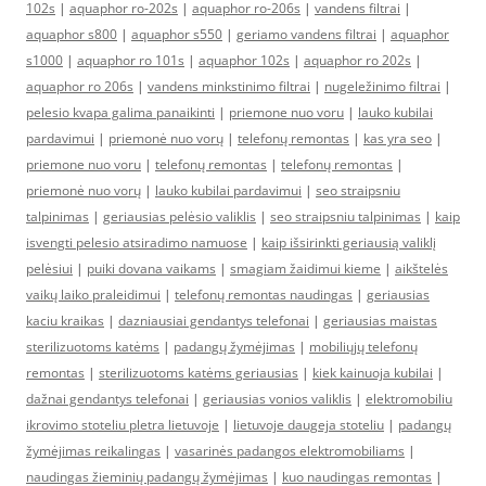
102s
|
aquaphor ro-202s
|
aquaphor ro-206s
|
vandens filtrai
|
aquaphor s800
|
aquaphor s550
|
geriamo vandens filtrai
|
aquaphor
s1000
|
aquaphor ro 101s
|
aquaphor 102s
|
aquaphor ro 202s
|
aquaphor ro 206s
|
vandens minkstinimo filtrai
|
nugeležinimo filtrai
|
pelesio kvapa galima panaikinti
|
priemone nuo voru
|
lauko kubilai
pardavimui
|
priemonė nuo vorų
|
telefonų remontas
|
kas yra seo
|
priemone nuo voru
|
telefonų remontas
|
telefonų remontas
|
priemonė nuo vorų
|
lauko kubilai pardavimui
|
seo straipsniu
talpinimas
|
geriausias pelėsio valiklis
|
seo straipsniu talpinimas
|
kaip
isvengti pelesio atsiradimo namuose
|
kaip išsirinkti geriausią valiklį
pelėsiui
|
puiki dovana vaikams
|
smagiam žaidimui kieme
|
aikštelės
vaikų laiko praleidimui
|
telefonų remontas naudingas
|
geriausias
kaciu kraikas
|
dazniausiai gendantys telefonai
|
geriausias maistas
sterilizuotoms katėms
|
padangų žymėjimas
|
mobiliųjų telefonų
remontas
|
sterilizuotoms katėms geriausias
|
kiek kainuoja kubilai
|
dažnai gendantys telefonai
|
geriausias vonios valiklis
|
elektromobiliu
ikrovimo stoteliu pletra lietuvoje
|
lietuvoje daugeja stoteliu
|
padangų
žymėjimas reikalingas
|
vasarinės padangos elektromobiliams
|
naudingas žieminių padangų žymėjimas
|
kuo naudingas remontas
|