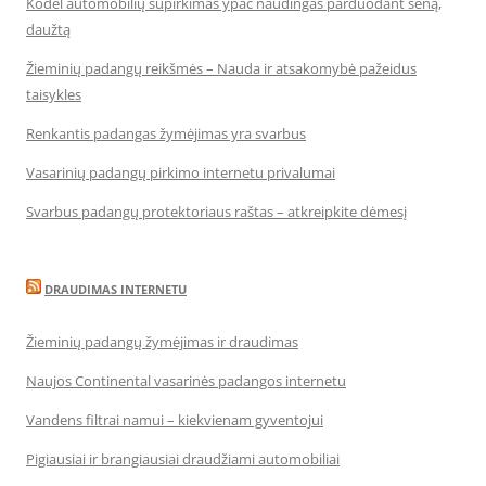
Kodėl automobilių supirkimas ypač naudingas parduodant seną,
daužtą
Žieminių padangų reikšmės – Nauda ir atsakomybė pažeidus
taisykles
Renkantis padangas žymėjimas yra svarbus
Vasarinių padangų pirkimo internetu privalumai
Svarbus padangų protektoriaus raštas – atkreipkite dėmesį
DRAUDIMAS INTERNETU
Žieminių padangų žymėjimas ir draudimas
Naujos Continental vasarinės padangos internetu
Vandens filtrai namui – kiekvienam gyventojui
Pigiausiai ir brangiausiai draudžiami automobiliai