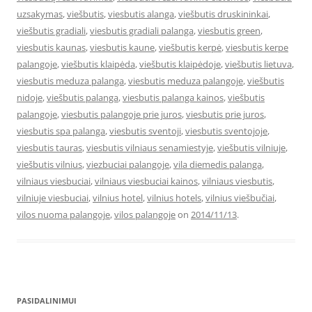
uzsakymas
,
viešbutis
,
viesbutis alanga
,
viešbutis druskininkai
,
viešbutis gradiali
,
viesbutis gradiali palanga
,
viesbutis green
,
viesbutis kaunas
,
viesbutis kaune
,
viešbutis kerpė
,
viesbutis kerpe
palangoje
,
viešbutis klaipėda
,
viešbutis klaipėdoje
,
viešbutis lietuva
,
viesbutis meduza palanga
,
viesbutis meduza palangoje
,
viešbutis
nidoje
,
viešbutis palanga
,
viesbutis palanga kainos
,
viešbutis
palangoje
,
viesbutis palangoje prie juros
,
viesbutis prie juros
,
viesbutis spa palanga
,
viesbutis sventoji
,
viesbutis sventojoje
,
viesbutis tauras
,
viesbutis vilniaus senamiestyje
,
viešbutis vilniuje
,
viešbutis vilnius
,
viezbuciai palangoje
,
vila diemedis palanga
,
vilniaus viesbuciai
,
vilniaus viesbuciai kainos
,
vilniaus viesbutis
,
vilniuje viesbuciai
,
vilnius hotel
,
vilnius hotels
,
vilnius viešbučiai
,
vilos nuoma palangoje
,
vilos palangoje
on
2014/11/13
.
PASIDALINIMUI