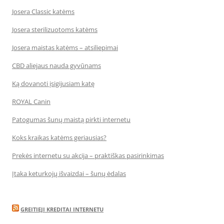
Josera Classic katėms
Josera sterilizuotoms katėms
Josera maistas katėms – atsiliepimai
CBD aliejaus nauda gyvūnams
Ką dovanoti įsigijusiam katę
ROYAL Canin
Patogumas šunų maistą pirkti internetu
Koks kraikas katėms geriausias?
Prekės internetu su akcija – praktiškas pasirinkimas
Įtaka keturkojų išvaizdai – šunų ėdalas
GREITIEJI KREDITAI INTERNETU