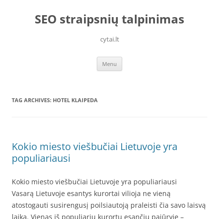
Skip
to
SEO straipsnių talpinimas
content
cytai.lt
Menu
TAG ARCHIVES:
HOTEL KLAIPEDA
Kokio miesto viešbučiai Lietuvoje yra
populiariausi
Kokio miesto viešbučiai Lietuvoje yra populiariausi
Vasarą Lietuvoje esantys kurortai vilioja ne vieną
atostogauti susirengusį poilsiautoją praleisti čia savo laisvą
laiką. Vienas iš populiarių kurortų esančių pajūryje –