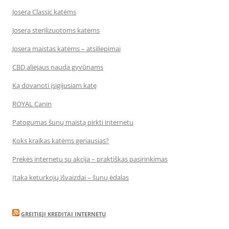
Josera Classic katėms
Josera sterilizuotoms katėms
Josera maistas katėms – atsiliepimai
CBD aliejaus nauda gyvūnams
Ką dovanoti įsigijusiam katę
ROYAL Canin
Patogumas šunų maistą pirkti internetu
Koks kraikas katėms geriausias?
Prekės internetu su akcija – praktiškas pasirinkimas
Įtaka keturkojų išvaizdai – šunų ėdalas
GREITIEJI KREDITAI INTERNETU