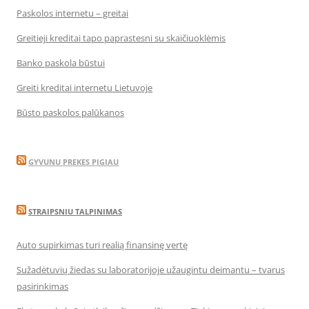
Paskolos internetu – greitai
Greitieji kreditai tapo paprastesni su skaičiuoklėmis
Banko paskola būstui
Greiti kreditai internetu Lietuvoje
Būsto paskolos palūkanos
GYVUNU PREKES PIGIAU
STRAIPSNIU TALPINIMAS
Auto supirkimas turi realią finansinę vertę
Sužadėtuvių žiedas su laboratorijoje užaugintu deimantu – tvarus
pasirinkimas