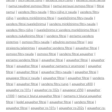
|
namui naudingi osmoso filtrai
|
namui geriausi osmoso filtrai
|
filtrai
namui
|
vandens filtrų nauda
|
filtrų rūšys ir nauda
|
vandens filtrų
rūšys
|
vandens minkštinimo filtrai
|
nugeležinimo filtrų nauda
|
vandens filtrai nugeležinimui
|
vandens minkštinimo filtrų nauda
|
vandens filtrų rūšys
|
nugeležinimo ir vandens monkštinimo filtrai
|
vandens nukalkinimo filtrai
|
vandens filtrai
|
geriamo vandens
sistemos
|
osmoso filtrų nauda
|
atbulinio osmoso filtrai
|
seo
straipsniu talpinimas
|
aquaphor vandens filtrai
|
aquaphor filtrai
|
osmoso filtrų nauda
|
osmoso filtrai
|
vandens filtrai aquaphor
|
geriamo vandens filtrai
|
aquaphor filtrai
|
aquaphor filtrai
|
aquaphor
filtrai
|
aquaphor filtrai
|
aquaphor namams ir pramonei
|
aquaphor
filtrai
|
aquaphor filtrai
|
aquaphor filtrų nauda
|
aquaphor filtrai
|
aquapgor filtrai ir nauda
|
aquaphor filtrai
|
aquaphor filtrai
|
vandens
filtrai
|
aquaphor filtrai
|
vandens filtru rusys
|
aquaphor s800
|
aquaphor ro-101s
|
aquaphor ro-102s
|
aquapgor s550
|
aquaphor
s1000
|
namui ir biurui aquaphor filtrai
|
namams ir biurui aquaphor
filtrai
|
kodel aquaphor filtrai
|
aquaphor filtrai
|
vandens filtrai
|
aquaphor filtrai
|
aquaphor ro-101s
|
aquaphor ro-202s
|
aquaphor ro-