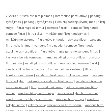
© 2013
SEO straipsniu talpinimas
|
internetine parduotuve
|
padangų
žymėjimas
|
padangų žymėjimas
|
žieminių padangų žymėjimas
|
filtrų
rūšys
|
filtrai nugeležinimui
|
osmoso filtrai> |
osmoso filtrų nauda
|
osmoso filtrai
|
filtrų rūšys
|
minkštinimo filtrų naudojimas
|
minkštinimo sistema
|
filtrų rūšys ir nauda
|
osmoso filtrai
|
vandens
filtrai nukalkinimui
|
vandens filtrų nauda
|
osmoso filtrų nauda
|
atbulinio osmoso filtrai
|
filtrų rūšys
|
apie geriamo vandens filtrus
|
kas yra atbulinis osmosas
|
namui naudingi osmoso filtrai
|
osmoso
filtrų nauda
|
naudingi osmoso filtrai
|
kuo naudingi osmoso filtrai
|
vandens filtravimo sistemos
|
filtrų namui pasirinkimas
|
filtrai
komfortui namuose
|
vandens filtrai namui
|
filtrai namams
|
vandens
filtrai kokybei
|
tinkamiausi vandens filtrai namui
|
vandens filtravimo
sistemos namui
|
filtrų sprendimai namui
|
ieškome vandens filtrų
namui
|
vandens filtrų namui rūšys
|
vandens kokybei filtrai namui
|
vandens namui filtrų pasirinkimas
|
vandens filtrų rtūšys
|
vandens
kokybei name
|
rekomenduojami vandens filtrai namui
|
vandens filtrai
namui
|
filtrų namui rūšys
|
vandens filtrų rūšys
|
vandens filtrai namui