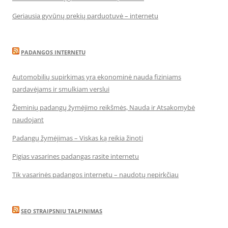
Geriausia gyvūnų prekių parduotuvė – internetu
PADANGOS INTERNETU
Automobilių supirkimas yra ekonominė nauda fiziniams
pardavėjams ir smulkiam verslui
Žieminių padangų žymėjimo reikšmės, Nauda ir Atsakomybė
naudojant
Padangų žymėjimas – Viskas ką reikia žinoti
Pigias vasarines padangas rasite internetu
Tik vasarinės padangos internetu – naudotų nepirkčiau
SEO STRAIPSNIU TALPINIMAS