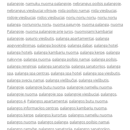
palangoje
,
namuku nuoma palangoje
,
nebrangus poilsis palangoje
,
nebrangus viesbuciai vilniuje
,
nida poilsio namai
,
nida viesbuciai
,
nidoje viesbuciai
,
nidos viesbuciai
,
noriu noriu noriu
,
noriu noriu
palanga
,
noriunoriu noriu
,
nuoma pajuryje
,
nuoma palanga
,
nuoma
Palangoje
,
nuoma palangoje prie juros
,
nuomojami kambariai
palangoje
,
pajurio viesbutis
,
palanga apartamentai
,
palanga
apgyvendinimas
,
palanga booking
,
palanga dabar
,
palanga hotel
,
palanga hotels
,
palanga kambariu nuoma
,
palanga kerpe
,
palanga
nakvyne
,
palanga nuoma
,
palanga poilsio namai
,
palanga poilsis
,
palanga renginiai
,
palanga sanatorija
,
palanga sanatorijos
,
palanga
spa
,
palanga spa centras
,
palanga spa hotel
,
palanga spa viesbutis
,
palanga sveciu namai
,
palanga viešbučiai
,
palanga viešbutis
,
Palangoje
,
palangoje butu nuoma
,
palangoje nameliu nuoma
,
palangoje nuoma
,
palangoje spa
,
palangoje viesbuciai
,
palangos
,
palangos 4
,
Palangos apartamentai
,
palangos butu nuoma
,
palangos informacijos centras
,
palangos kambariu nuoma
,
palangos kerpe
,
palangos kurortas
,
palangos nameliu nuoma
,
palangos nuoma
,
palangos palanga
,
palangos poilsio namai
,
palangos ramybe
,
palangos sanatorija
,
palangos sanatorijos
,