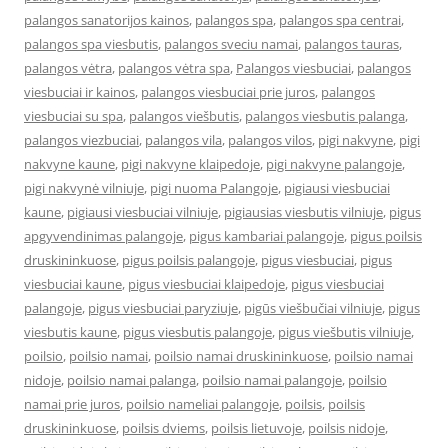
palangos sanatorijos kainos
,
palangos spa
,
palangos spa centrai
,
palangos spa viesbutis
,
palangos sveciu namai
,
palangos tauras
,
palangos vėtra
,
palangos vėtra spa
,
Palangos viesbuciai
,
palangos
viesbuciai ir kainos
,
palangos viesbuciai prie juros
,
palangos
viesbuciai su spa
,
palangos viešbutis
,
palangos viesbutis palanga
,
palangos viezbuciai
,
palangos vila
,
palangos vilos
,
pigi nakvyne
,
pigi
nakvyne kaune
,
pigi nakvyne klaipedoje
,
pigi nakvyne palangoje
,
pigi nakvynė vilniuje
,
pigi nuoma Palangoje
,
pigiausi viesbuciai
kaune
,
pigiausi viesbuciai vilniuje
,
pigiausias viesbutis vilniuje
,
pigus
apgyvendinimas palangoje
,
pigus kambariai palangoje
,
pigus poilsis
druskininkuose
,
pigus poilsis palangoje
,
pigus viesbuciai
,
pigus
viesbuciai kaune
,
pigus viesbuciai klaipedoje
,
pigus viesbuciai
palangoje
,
pigus viesbuciai paryziuje
,
pigūs viešbučiai vilniuje
,
pigus
viesbutis kaune
,
pigus viesbutis palangoje
,
pigus viešbutis vilniuje
,
poilsio
,
poilsio namai
,
poilsio namai druskininkuose
,
poilsio namai
nidoje
,
poilsio namai palanga
,
poilsio namai palangoje
,
poilsio
namai prie juros
,
poilsio nameliai palangoje
,
poilsis
,
poilsis
druskininkuose
,
poilsis dviems
,
poilsis lietuvoje
,
poilsis nidoje
,