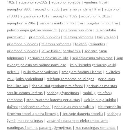
102s
|
aquaphor ro-202s
|
aquaphor ro-206s
|
vandens filtrai
|
aquaphor s800
|
aquaphor s550
|
geriamo vandens filtrai
|
aquaphor
s1000
|
aquaphor ro 101s
|
aquaphor 102s
|
aquaphor ro 202s
|
aquaphor ro 206s
|
vandens minkstinimo filtrai
|
nugeležinimo filtrai
|
pelesio kvapa galima panaikinti
|
priemone nuo voru
|
lauko kubilai
pardavimui
|
priemonė nuo vorų
|
telefonų remontas
|
kas yra seo
|
priemone nuo voru
|
telefonų remontas
|
telefonų remontas
|
priemonė nuo vorų
|
lauko kubilai pardavimui
|
seo straipsniu
talpinimas
|
geriausias pelėsio valiklis
|
seo straipsniu talpinimas
|
kaip
isvengti pelesio atsiradimo namuose
|
kaip išsirinkti geriausią valiklį
pelėsiui
|
puiki dovana vaikams
|
smagiam žaidimui kieme
|
aikštelės
vaikų laiko praleidimui
|
telefonų remontas naudingas
|
geriausias
kaciu kraikas
|
dazniausiai gendantys telefonai
|
geriausias maistas
sterilizuotoms katėms
|
padangų žymėjimas
|
mobiliųjų telefonų
remontas
|
sterilizuotoms katėms geriausias
|
kiek kainuoja kubilai
|
dažnai gendantys telefonai
|
geriausias vonios valiklis
|
elektromobiliu
ikrovimo stoteliu pletra lietuvoje
|
lietuvoje daugeja stoteliu
|
padangų
žymėjimas reikalingas
|
vasarinės padangos elektromobiliams
|
naudingas žieminių padangų žymėjimas
|
kuo naudingas remontas
|