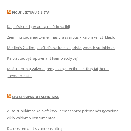
PIGUS LEKTUVU BILIETAI
Kaip išsirinkti geriausią pelėsio valiklį
Žieminių padangų žymėjimas yra svarbus – kaip išvengti klaidų
Medinės žaidimų aikštelės vaikams – pristatymas ir surinkimas
Kaip sutaupyti aptveriant kaimo sodybą?
Maži nuotekų valymo įrenginiai gali veikti ne tik tyliai, bet ir
„nematomai‘‘?
SEO STRAIPSNIU TALPINIMAS
Auto supirkimas kaip efektyvus transporto priemonės gyvavimo
ciklo valdymo instrumentas
Klaidos renkantis vandens filtrą