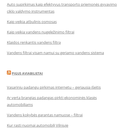
Auto supirkimas kaip efektyvus transporto priemonės gyvavimo
ciklo valdymo instrumentas
Kaip veikia atbulinis osmosas
Kaip veikia vandens nugeležinimo filtrai
Klaidos renkantis vandens filtrą
Vandens filtrai visam namui su geriamo vandens sistema
PIGUS AVIABILIETAI
Vasarinių padangų pirkimas internetu – geriausia išeitis
Ar verta brangias padangas pirkti ekonominės klasės
automobiliams
Vandens kokybės garantas namuose – filtrai
Kur rasti nuomai automobilį Vilniuje