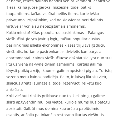
ar name, reikės dalintis bendru vonios kambariu ar virtuve.
Tiesa, kaina juose gerokai mažesnė, todėl patiks
taupantiems, tačiau visiškai netiks tiems, kurie ieško
privatumo. Pripažinkim, kad ne kiekvienas nori dalintis
virtuve ar vonia su nepažįstamais žmonėmis.
Kokio miesto? Kitas populiarus pasirinkimas – Palangos
viešbučiai. Jie yra įvairių lygių, tačiau populiariausias
pasirinkimas išlieka ekonominės klasės trijų žvaigždučių
viešbutis, kuriame pasirenkamas dvivietis kambarys ar
apartamentai. Kainos viešbučiuose dažniausiai yra nuo 100
litų už vieną nakvynę dviem asmenims. Kartais galima
išvysti puikių akcijų, kuomet galima apsistoti pigiau. Turistų
sezono metu kainos padidėja. Be to, ir laisvų likusių vietų
skaičius greitai sumažėja, todėl rezervuoti reikėtų kuo
anksčiau.
Kokį viešbutį rinktis priklauso nuo to, kiek pinigų galime
skirti apgyvendinimui bei vietos, kurioje mums bus patogu
apsistoti. Galbūt mus domina kuo arčiau paplūdimio
esantis, ar šalia patinkančio restorano įkurtas viešbutis.