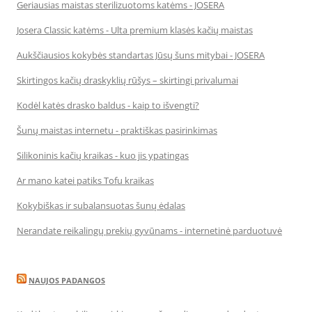
Geriausias maistas sterilizuotoms katėms - JOSERA
Josera Classic katėms - Ulta premium klasės kačių maistas
Aukščiausios kokybės standartas Jūsų šuns mitybai - JOSERA
Skirtingos kačių draskyklių rūšys – skirtingi privalumai
Kodėl katės drasko baldus - kaip to išvengti?
Šunų maistas internetu - praktiškas pasirinkimas
Silikoninis kačių kraikas - kuo jis ypatingas
Ar mano katei patiks Tofu kraikas
Kokybiškas ir subalansuotas šunų ėdalas
Nerandate reikalingų prekių gyvūnams - internetinė parduotuvė
NAUJOS PADANGOS