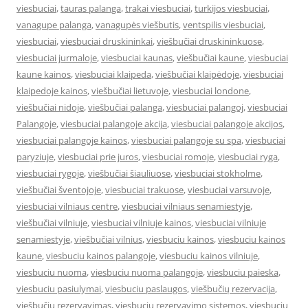
viesbuciai
,
tauras palanga
,
trakai viesbuciai
,
turkijos viesbuciai
,
vanagupe palanga
,
vanagupės viešbutis
,
ventspilis viesbuciai
,
viesbuciai
,
viesbuciai druskininkai
,
viešbučiai druskininkuose
,
viesbuciai jurmaloje
,
viesbuciai kaunas
,
viešbučiai kaune
,
viesbuciai
kaune kainos
,
viesbuciai klaipeda
,
viešbučiai klaipėdoje
,
viesbuciai
klaipedoje kainos
,
viešbučiai lietuvoje
,
viesbuciai londone
,
viešbučiai nidoje
,
viešbučiai palanga
,
viesbuciai palangoj
,
viesbuciai
Palangoje
,
viesbuciai palangoje akcija
,
viesbuciai palangoje akcijos
,
viesbuciai palangoje kainos
,
viesbuciai palangoje su spa
,
viesbuciai
paryziuje
,
viesbuciai prie juros
,
viesbuciai romoje
,
viesbuciai ryga
,
viesbuciai rygoje
,
viešbučiai šiauliuose
,
viesbuciai stokholme
,
viešbučiai šventojoje
,
viesbuciai trakuose
,
viesbuciai varsuvoje
,
viesbuciai vilniaus centre
,
viesbuciai vilniaus senamiestyje
,
viešbučiai vilniuje
,
viesbuciai vilniuje kainos
,
viesbuciai vilniuje
senamiestyje
,
viešbučiai vilnius
,
viesbuciu kainos
,
viesbuciu kainos
kaune
,
viesbuciu kainos palangoje
,
viesbuciu kainos vilniuje
,
viesbuciu nuoma
,
viesbuciu nuoma palangoje
,
viesbuciu paieska
,
viesbuciu pasiulymai
,
viesbuciu paslaugos
,
viešbučių rezervacija
,
viešbučių rezervavimas
,
viesbuciu rezervavimo sistemos
,
viesbuciu