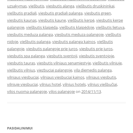
uzsakymas
,
viešbutis
,
viesbutis alanga
,
viešbutis druskininkai
,
viešbutis gradiali
,
viesbutis gradiali palanga
,
viesbutis green
,
viesbutis kaunas
,
viesbutis kaune
,
viešbutis kerpė
,
viesbutis kerpe
palangoje
,
viešbutis klaipėda
,
viešbutis klaipėdoje
,
viešbutis lietuva
,
viesbutis meduza palanga
,
viesbutis meduza palangoje
,
viešbutis
nidoje
,
viešbutis palanga
,
viesbutis palanga kainos
,
viešbutis
palangoje
,
viesbutis palangoje prie juros
,
viesbutis prie juros
,
viesbutis spa palanga
,
viesbutis sventoji
,
viesbutis sventojoje
,
viesbutis tauras
,
viesbutis vilniaus senamiestyje
,
viešbutis vilniuje
,
viešbutis vilnius
,
viezbuciai palangoje
,
vila diemedis palanga
,
vilniaus viesbuciai
,
vilniaus viesbuciai kainos
,
vilniaus viesbutis
,
vilniuje viesbuciai
,
vilnius hotel
,
vilnius hotels
,
vilnius viešbučiai
,
vilos nuoma palangoje
,
vilos palangoje
on
2014/11/13
.
PASIDALINIMUI