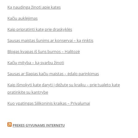
Ką naudinga žinoti apie kates
Kačių auklėjimas
Kaip pripratinti katę prie draskyklės
Sausas maistas šunims ar konservai – ką rinktis
Blogas kvapas iš šuns burnos – Halitozė
Kačių mityba – ką svarbu žinoti
Sausas ar šlapias kačių maistas – ėdalo parinkimas
Kaip išmokyti katę daryti į dėžutę su kraiku – prie tualeto katę
pratinkite su kantrybe
Kuo ypatingas Silikoninis kraikas – Privalumai
PREKES GYVUNAMS INTERNETU