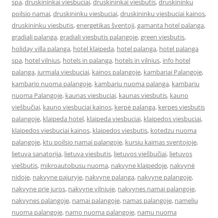
spa
,
druskininkai viesbuciai
,
druskininkai viesbutis
,
druskininku
poilsio namai
,
druskininku viesbuciai
,
druskininku viesbuciai kainos
,
druskininku viesbutis
,
energetikas šventoji
,
gamanta hotel palanga
,
gradiali palanga
,
gradiali viesbutis palangoje
,
green viesbutis
,
holiday villa palanga
,
hotel klaipeda
,
hotel palanga
,
hotel palanga
spa
,
hotel vilnius
,
hotels in palanga
,
hotels in vilnius
,
info hotel
palanga
,
jurmala viesbuciai
,
kainos palangoje
,
kambariai Palangoje
,
kambario nuoma palangoje
,
kambariu nuoma palanga
,
kambariu
nuoma Palangoje
,
kaunas viesbuciai
,
kaunas viesbutis
,
kauno
viešbučiai
,
kauno viesbuciai kainos
,
kerpė palanga
,
kerpes viesbutis
palangoje
,
klaipeda hotel
,
klaipeda viesbuciai
,
klaipedos viesbuciai
,
klaipedos viesbuciai kainos
,
klaipedos viesbutis
,
kotedzu nuoma
palangoje
,
ktu poilsio namai palangoje
,
kursiu kaimas sventojoje
,
lietuva sanatorija
,
lietuva viesbutis
,
lietuvos viešbučiai
,
lietuvos
viešbutis
,
mikroautobusu nuoma
,
nakvyne klaipedoje
,
nakvynė
nidoje
,
nakvyne pajuryje
,
nakvyne palanga
,
nakvyne palangoje
,
nakvyne prie juros
,
nakvyne vilniuje
,
nakvynes namai palangoje
,
nakvynes palangoje
,
namai palangoje
,
namas palangoje
,
namelių
nuoma palangoje
,
namo nuoma palangoje
,
namu nuoma