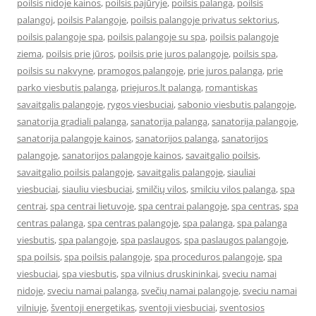
poilsis nidoje kainos
,
poilsis pajūryje
,
poilsis palanga
,
poilsis
palangoj
,
poilsis Palangoje
,
poilsis palangoje privatus sektorius
,
poilsis palangoje spa
,
poilsis palangoje su spa
,
poilsis palangoje
ziema
,
poilsis prie jūros
,
poilsis prie juros palangoje
,
poilsis spa
,
poilsis su nakvyne
,
pramogos palangoje
,
prie juros palanga
,
prie
parko viesbutis palanga
,
priejuros.lt palanga
,
romantiskas
savaitgalis palangoje
,
rygos viesbuciai
,
sabonio viesbutis palangoje
,
sanatorija gradiali palanga
,
sanatorija palanga
,
sanatorija palangoje
,
sanatorija palangoje kainos
,
sanatorijos palanga
,
sanatorijos
palangoje
,
sanatorijos palangoje kainos
,
savaitgalio poilsis
,
savaitgalio poilsis palangoje
,
savaitgalis palangoje
,
siauliai
viesbuciai
,
siauliu viesbuciai
,
smilčių vilos
,
smilciu vilos palanga
,
spa
centrai
,
spa centrai lietuvoje
,
spa centrai palangoje
,
spa centras
,
spa
centras palanga
,
spa centras palangoje
,
spa palanga
,
spa palanga
viesbutis
,
spa palangoje
,
spa paslaugos
,
spa paslaugos palangoje
,
spa poilsis
,
spa poilsis palangoje
,
spa proceduros palangoje
,
spa
viesbuciai
,
spa viesbutis
,
spa vilnius druskininkai
,
sveciu namai
nidoje
,
sveciu namai palanga
,
svečių namai palangoje
,
sveciu namai
vilniuje
,
šventoji energetikas
,
sventoji viesbuciai
,
sventosios