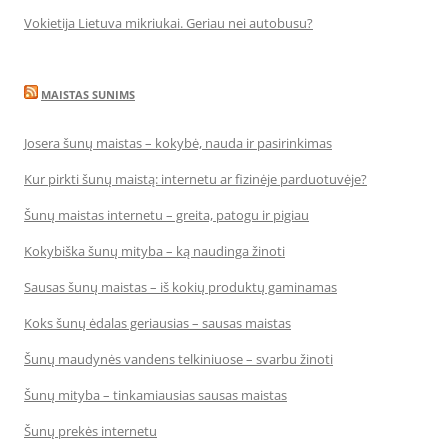
Vokietija Lietuva mikriukai. Geriau nei autobusu?
MAISTAS SUNIMS
Josera šunų maistas – kokybė, nauda ir pasirinkimas
Kur pirkti šunų maistą: internetu ar fizinėje parduotuvėje?
Šunų maistas internetu – greita, patogu ir pigiau
Kokybiška šunų mityba – ką naudinga žinoti
Sausas šunų maistas – iš kokių produktų gaminamas
Koks šunų ėdalas geriausias – sausas maistas
Šunų maudynės vandens telkiniuose – svarbu žinoti
Šunų mityba – tinkamiausias sausas maistas
Šunų prekės internetu