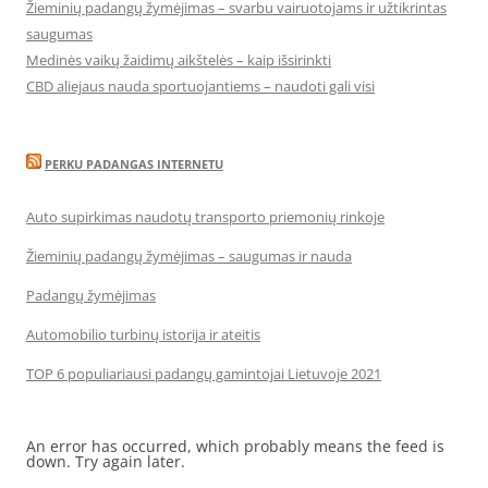
Žieminių padangų žymėjimas – svarbu vairuotojams ir užtikrintas
saugumas
Medinės vaikų žaidimų aikštelės – kaip išsirinkti
CBD aliejaus nauda sportuojantiems – naudoti gali visi
PERKU PADANGAS INTERNETU
Auto supirkimas naudotų transporto priemonių rinkoje
Žieminių padangų žymėjimas – saugumas ir nauda
Padangų žymėjimas
Automobilio turbinų istorija ir ateitis
TOP 6 populiariausi padangų gamintojai Lietuvoje 2021
An error has occurred, which probably means the feed is
down. Try again later.