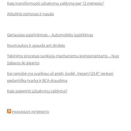
Kaip transformuoti užsakymų valdymą per 12 mėnesių?
Atbulinis osmosas ir nauda
Geriausias pasirinkimas – Automobilių supirkimas
Nuotraukos ir spauda ant drobės
Tekinimo procesas sunkiųjų mechanizmų komponentams – Nuo
žaliavos iki giganto
Kai ramybė yra svarbiau už greitį, kodėl „Vezam123.lt“ renkasi
pedantišką tvarką ir BCA draudimą
Kaip pagerinti užsakymų valdymą?
PADANGOS INTERNETU