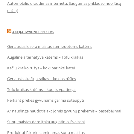
Automobilio draudimas internetu. Saugumas priklauso nuo Jūsų
pačių!
AKCIJA GYVUNU PREKEMS
Geriausias Josera maistas sterilizuotoms katėms
Augalinė alternatyva katėms – Tofu kraikas
Kačių kraiko rūšys – kokį parinkti katei
Geriausias kačių kraikas – kokios rūšies
Tofu kraikas katėms – kuo jis ypatingas
Perkant prekes gyvūnams galima sutaupyti
Ar naudinga naudotis akcijomis gyvūnų prekėmis – pastebėjimai
Šunų maistas daro įtaką augintinio išvaizdai
Produktai iš kurių gaminamas šunų maistas