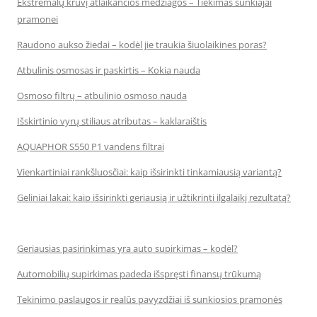
Ekstremalų krūvį atlaikančios medžiagos – Tiekimas sunkiajai
pramonei
Raudono aukso žiedai – kodėl jie traukia šiuolaikines poras?
Atbulinis osmosas ir paskirtis – Kokia nauda
Osmoso filtrų – atbulinio osmoso nauda
Išskirtinio vyrų stiliaus atributas – kaklaraištis
AQUAPHOR S550 P1 vandens filtrai
Vienkartiniai rankšluosčiai: kaip išsirinkti tinkamiausią variantą?
Geliniai lakai: kaip išsirinkti geriausią ir užtikrinti ilgalaikį rezultatą?
Geriausias pasirinkimas yra auto supirkimas – kodėl?
Automobilių supirkimas padeda išspręsti finansų trūkumą
Tekinimo paslaugos ir realūs pavyzdžiai iš sunkiosios pramonės