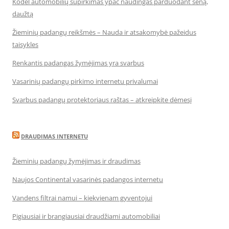
Kodėl automobilių supirkimas ypač naudingas parduodant seną,
daužtą
Žieminių padangų reikšmės – Nauda ir atsakomybė pažeidus
taisykles
Renkantis padangas žymėjimas yra svarbus
Vasarinių padangų pirkimo internetu privalumai
Svarbus padangų protektoriaus raštas – atkreipkite dėmesį
DRAUDIMAS INTERNETU
Žieminių padangų žymėjimas ir draudimas
Naujos Continental vasarinės padangos internetu
Vandens filtrai namui – kiekvienam gyventojui
Pigiausiai ir brangiausiai draudžiami automobiliai