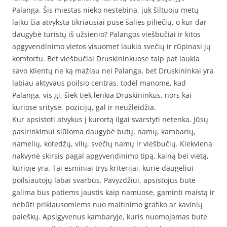
Palanga. Šis miestas nieko nestebina, juk šiltuoju metų
laiku čia atvyksta tikriausiai puse šalies piliečių, o kur dar
daugybė turistų iš užsienio? Palangos viešbučiai ir kitos
apgyvendinimo vietos visuomet laukia svečių ir rūpinasi jų
komfortu. Bet viešbučiai Druskininkuose taip pat laukia
savo klientų ne ką mažiau nei Palanga, bet Druskininkai yra
labiau aktyvaus poilsio centras, todėl manome, kad
Palanga, vis gi, šiek tiek lenkia Druskininkus, nors kai
kuriose srityse, pozicijų, gal ir neužleidžia.
Kur apsistoti atvykus į kurortą ilgai svarstyti netenka. Jūsų
pasirinkimui siūloma daugybė butų, namų, kambarių,
namelių, kotedžų, vilų, svečių namų ir viešbučių. Kiekviena
nakvynė skirsis pagal apgyvendinimo tipą, kainą bei vietą,
kurioje yra. Tai esminiai trys kriterijai, kurie daugeliui
poilsiautojų labai svarbūs. Pavyzdžiui, apsistojus bute
galima bus patiems jaustis kaip namuose, gaminti maistą ir
nebūti priklausomiems nuo maitinimo grafiko ar kavinių
paieškų. Apsigyvenus kambaryje, kuris nuomojamas bute