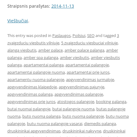
Straipsnis parašytas:
2014-11-13
Viešbučiai
.
This entry was posted in
Paslaugos
,
Poilsiui
,
SEO
and tagged
3
zvaigzduciu viesbutis vilniuje
,
5 zvaigzduciu viesbuciai vilniuje
,
alanga viesbutis
,
amber palace
,
amber palace palanga
,
amber
palanga
,
amber spa palanga
,
amber viesbutis
,
amber viesbutis
palanga
,
apartamentai palanga
,
apartamentai palangoje
,
apartamentai palangoje nuoma
,
apartamentai prie juros
,
apartamentų nuoma palangoje
,
apgyvendinimas jurmaloje
,
apgyvendinimas klaipedoje
,
apgyvendinimas pajuryje
,
apgyvendinimas palanga
,
apgyvendinimas palangoje
,
apgyvendinimas prie juros
,
atostogos palangoje
,
booking palanga
,
butai nuomai palangoje
,
butai palangoje nuoma
,
butas palangoje
nuoma
,
buto nuoma palanga
,
buto nuoma palangoje
,
butų nuoma
palangoje
,
butu nuoma palangoje vasarai
,
diemedis palanga
,
druskininkai apgyvendinimas
,
druskininkai nakvyne
,
druskininkai