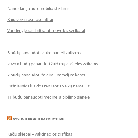
Nano danga automobilio stiklams
Kaip veikia osmoso filtrai
Vandenyje rasti nitratai - poveikis sveikatai
5 būdų panaudoti lauko namelį vaikams
2026 6 būdų panaudoti žaidimų aikšteles vaikams
7 būdų panaudoti žaidimų namelį vaikams
Dažniausios klaidos renkantis vaikų namelius
11 būdų panaudoti medinę laipiojimo sienelę
GYVUNU PREKIU PARDUOTUVE
Kačių skiepai – vakcinacijos grafikas