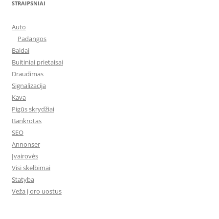
STRAIPSNIAI
Auto
Padangos
Baldai
Buitiniai prietaisai
Draudimas
Signalizacija
Kava
Pigūs skrydžiai
Bankrotas
SEO
Annonser
Įvairovės
Visi skelbimai
Statyba
Veža į oro uostus