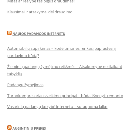
Mitas ar realybė tas pigus draudimas?
Klausimai ir atsakymai dėl draudimo
NAUJOS PADANGOS INTERNETU
Automobilių supirkimas – kodėl žmonės renkasi paprastesnį
pardavimo būdą?
Žieminių padangų žymėjimo reikšmės – Atsakomybė nesilaikant
taisyklių
Padangų žymėjimas
Turbokompresoriaus veikimo principai – būdai išvengti remonto
Vasarinių padangų kokybė internetu – sutaupoma laiko
AUGINTINIU PREKES