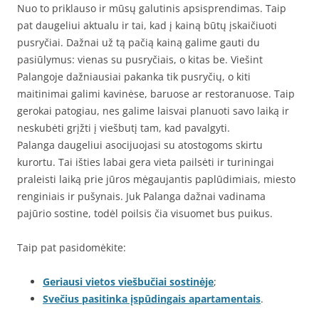
Nuo to priklauso ir mūsų galutinis apsisprendimas. Taip
pat daugeliui aktualu ir tai, kad į kainą būtų įskaičiuoti
pusryčiai. Dažnai už tą pačią kainą galime gauti du
pasiūlymus: vienas su pusryčiais, o kitas be. Viešint
Palangoje dažniausiai pakanka tik pusryčių, o kiti
maitinimai galimi kavinėse, baruose ar restoranuose. Taip
gerokai patogiau, nes galime laisvai planuoti savo laiką ir
neskubėti grįžti į viešbutį tam, kad pavalgyti.
Palanga daugeliui asocijuojasi su atostogoms skirtu
kurortu. Tai išties labai gera vieta pailsėti ir turiningai
praleisti laiką prie jūros mėgaujantis paplūdimiais, miesto
renginiais ir pušynais. Juk Palanga dažnai vadinama
pajūrio sostine, todėl poilsis čia visuomet bus puikus.
Taip pat pasidomėkite:
Geriausi vietos viešbučiai sostinėje
;
Svečius pasitinka įspūdingais apartamentais
.