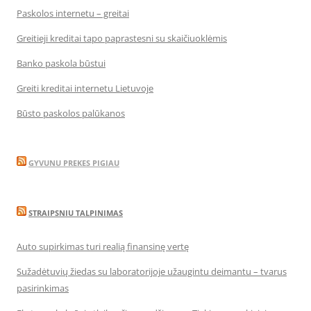
Paskolos internetu – greitai
Greitieji kreditai tapo paprastesni su skaičiuoklėmis
Banko paskola būstui
Greiti kreditai internetu Lietuvoje
Būsto paskolos palūkanos
GYVUNU PREKES PIGIAU
STRAIPSNIU TALPINIMAS
Auto supirkimas turi realią finansinę vertę
Sužadėtuvių žiedas su laboratorijoje užaugintu deimantu – tvarus
pasirinkimas