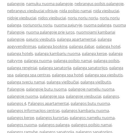
palangoje
,
namuku nuoma palangoje
,
nebrangus poilsis palangoje
,
nebrangus viesbuciai vilniuje
,
nida poilsio namai
,
nida viesbuciai
,
nidoje viesbuciai
,
nidos viesbuciai
,
noriu noriu noriu
,
noriu noriu
palanga
,
noriunoriu noriu
,
nuoma pajuryje
,
nuoma palanga
,
nuoma
Palangoje
,
nuoma palangoje prie juros
,
nuomojami kambariai
palangoje
,
pajurio viesbutis
,
palanga apartamentai
,
palanga
apgyvendinimas
,
palanga booking
,
palanga dabar
,
palanga hotel
,
palanga hotels
,
palanga kambariu nuoma
,
palanga kerpe
,
palanga
nakvyne
,
palanga nuoma
,
palanga poilsio namai
,
palanga poilsis
,
palanga renginiai
,
palanga sanatorija
,
palanga sanatorijos
,
palanga
spa
,
palanga spa centras
,
palanga spa hotel
,
palanga spa viesbutis
,
palanga sveciu namai
,
palanga viešbučiai
,
palanga viešbutis
,
Palangoje
,
palangoje butu nuoma
,
palangoje nameliu nuoma
,
palangoje nuoma
,
palangoje spa
,
palangoje viesbuciai
,
palangos
,
palangos 4
,
Palangos apartamentai
,
palangos butu nuoma
,
palangos informacijos centras
,
palangos kambariu nuoma
,
palangos kerpe
,
palangos kurortas
,
palangos nameliu nuoma
,
palangos nuoma
,
palangos palanga
,
palangos poilsio namai
,
palangos ramybe
,
palangos sanatorija
,
palangos sanatorijos
,