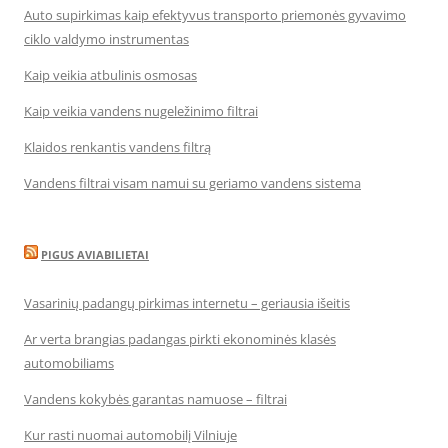
Auto supirkimas kaip efektyvus transporto priemonės gyvavimo
ciklo valdymo instrumentas
Kaip veikia atbulinis osmosas
Kaip veikia vandens nugeležinimo filtrai
Klaidos renkantis vandens filtrą
Vandens filtrai visam namui su geriamo vandens sistema
PIGUS AVIABILIETAI
Vasarinių padangų pirkimas internetu – geriausia išeitis
Ar verta brangias padangas pirkti ekonominės klasės
automobiliams
Vandens kokybės garantas namuose – filtrai
Kur rasti nuomai automobilį Vilniuje