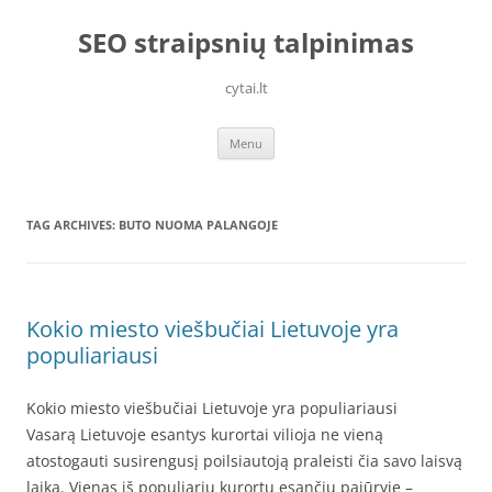
Skip
to
SEO straipsnių talpinimas
content
cytai.lt
Menu
TAG ARCHIVES:
BUTO NUOMA PALANGOJE
Kokio miesto viešbučiai Lietuvoje yra
populiariausi
Kokio miesto viešbučiai Lietuvoje yra populiariausi
Vasarą Lietuvoje esantys kurortai vilioja ne vieną
atostogauti susirengusį poilsiautoją praleisti čia savo laisvą
laiką. Vienas iš populiarių kurortų esančių pajūryje –