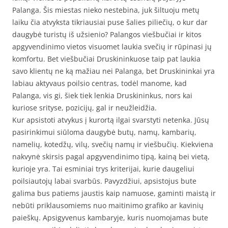
Palanga. Šis miestas nieko nestebina, juk šiltuoju metų
laiku čia atvyksta tikriausiai puse šalies piliečių, o kur dar
daugybė turistų iš užsienio? Palangos viešbučiai ir kitos
apgyvendinimo vietos visuomet laukia svečių ir rūpinasi jų
komfortu. Bet viešbučiai Druskininkuose taip pat laukia
savo klientų ne ką mažiau nei Palanga, bet Druskininkai yra
labiau aktyvaus poilsio centras, todėl manome, kad
Palanga, vis gi, šiek tiek lenkia Druskininkus, nors kai
kuriose srityse, pozicijų, gal ir neužleidžia.
Kur apsistoti atvykus į kurortą ilgai svarstyti netenka. Jūsų
pasirinkimui siūloma daugybė butų, namų, kambarių,
namelių, kotedžų, vilų, svečių namų ir viešbučių. Kiekviena
nakvynė skirsis pagal apgyvendinimo tipą, kainą bei vietą,
kurioje yra. Tai esminiai trys kriterijai, kurie daugeliui
poilsiautojų labai svarbūs. Pavyzdžiui, apsistojus bute
galima bus patiems jaustis kaip namuose, gaminti maistą ir
nebūti priklausomiems nuo maitinimo grafiko ar kavinių
paieškų. Apsigyvenus kambaryje, kuris nuomojamas bute