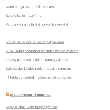
Nano danga automobilio stiklams
Kaip veikia osmoso filtrai
Vandenyje rasti nitratai - poveikis sveikatai
5 būdų panaudoti lauko namelį vaikams
2026 6 būdų panaudoti žaidimų aikšteles vaikams
7 būdų panaudoti žaidimų namelį vaikams
Dažniausios klaidos renkantis vaikų namelius
11 būdų panaudoti medinę laipiojimo sienelę
GYVUNU PREKIU PARDUOTUVE
Kačių skiepai – vakcinacijos grafikas