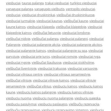
viesbuciai
,
tauras palanga
,
trakai viesbuciai
,
turkijos viesbuciai
,
vanagupe palanga
,
vanagupės viešbutis
,
ventspilis viesbuciai
,
viesbuciai
,
viesbuciai druskininkai
,
viešbučiai druskininkuose
,
viesbuciai jurmaloje
,
viesbuciai kaunas
,
viešbučiai kaune
,
viesbuciai
kaune kainos
,
viesbuciai klaipeda
,
viešbučiai klaipėdoje
,
viesbuciai
klaipedoje kainos
,
viešbučiai lietuvoje
,
viesbuciai londone
,
viešbučiai nidoje
,
viešbučiai palanga
,
viesbuciai palangoj
,
viesbuciai
Palangoje
,
viesbuciai palangoje akcija
,
viesbuciai palangoje akcijos
,
viesbuciai palangoje kainos
,
viesbuciai palangoje su spa
,
viesbuciai
paryziuje
,
viesbuciai prie juros
,
viesbuciai romoje
,
viesbuciai ryga
,
viesbuciai rygoje
,
viešbučiai šiauliuose
,
viesbuciai stokholme
,
viešbučiai šventojoje
,
viesbuciai trakuose
,
viesbuciai varsuvoje
,
viesbuciai vilniaus centre
,
viesbuciai vilniaus senamiestyje
,
viešbučiai vilniuje
,
viesbuciai vilniuje kainos
,
viesbuciai vilniuje
senamiestyje
,
viešbučiai vilnius
,
viesbuciu kainos
,
viesbuciu kainos
kaune
,
viesbuciu kainos palangoje
,
viesbuciu kainos vilniuje
,
viesbuciu nuoma
,
viesbuciu nuoma palangoje
,
viesbuciu paieska
,
viesbuciu pasiulymai
,
viesbuciu paslaugos
,
viešbučių rezervacija
,
viešbučių rezervavimas
,
viesbuciu rezervavimo sistemos
,
viesbuciu