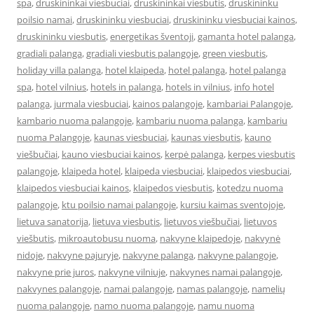
spa
,
druskininkai viesbuciai
,
druskininkai viesbutis
,
druskininku
poilsio namai
,
druskininku viesbuciai
,
druskininku viesbuciai kainos
,
druskininku viesbutis
,
energetikas šventoji
,
gamanta hotel palanga
,
gradiali palanga
,
gradiali viesbutis palangoje
,
green viesbutis
,
holiday villa palanga
,
hotel klaipeda
,
hotel palanga
,
hotel palanga
spa
,
hotel vilnius
,
hotels in palanga
,
hotels in vilnius
,
info hotel
palanga
,
jurmala viesbuciai
,
kainos palangoje
,
kambariai Palangoje
,
kambario nuoma palangoje
,
kambariu nuoma palanga
,
kambariu
nuoma Palangoje
,
kaunas viesbuciai
,
kaunas viesbutis
,
kauno
viešbučiai
,
kauno viesbuciai kainos
,
kerpė palanga
,
kerpes viesbutis
palangoje
,
klaipeda hotel
,
klaipeda viesbuciai
,
klaipedos viesbuciai
,
klaipedos viesbuciai kainos
,
klaipedos viesbutis
,
kotedzu nuoma
palangoje
,
ktu poilsio namai palangoje
,
kursiu kaimas sventojoje
,
lietuva sanatorija
,
lietuva viesbutis
,
lietuvos viešbučiai
,
lietuvos
viešbutis
,
mikroautobusu nuoma
,
nakvyne klaipedoje
,
nakvynė
nidoje
,
nakvyne pajuryje
,
nakvyne palanga
,
nakvyne palangoje
,
nakvyne prie juros
,
nakvyne vilniuje
,
nakvynes namai palangoje
,
nakvynes palangoje
,
namai palangoje
,
namas palangoje
,
namelių
nuoma palangoje
,
namo nuoma palangoje
,
namu nuoma