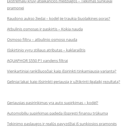
Ekstremalų krūvį atlaikančios medžiagos – Tiekimas sunkiajai
pramonei
Raudono aukso žiedai – kodėl jie traukia šiuolaikines poras?
Atbulinis osmosas ir paskirtis – Kokia nauda
Osmoso filtrų – atbulinio osmoso nauda
Išskirtinio vyrų stiliaus atributas – kaklaraištis
AQUAPHOR S550 P1 vandens filtrai
Vienkartiniai rankšluosčiai: kaip išsirinkti tinkamiausią variantą?
Geliniai lakai: kaip išsirinkti geriausią ir užtikrinti ilgalaikį rezultatą?
Geriausias pasirinkimas yra auto supirkimas – kodėl?
Automobilių supirkimas padeda išspręsti finansų trūkumą
Tekinimo paslaugos ir realūs pavyzdžiai iš sunkiosios pramonės