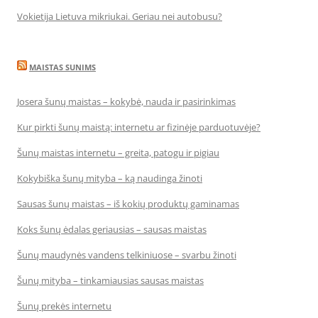
Vokietija Lietuva mikriukai. Geriau nei autobusu?
MAISTAS SUNIMS
Josera šunų maistas – kokybė, nauda ir pasirinkimas
Kur pirkti šunų maistą: internetu ar fizinėje parduotuvėje?
Šunų maistas internetu – greita, patogu ir pigiau
Kokybiška šunų mityba – ką naudinga žinoti
Sausas šunų maistas – iš kokių produktų gaminamas
Koks šunų ėdalas geriausias – sausas maistas
Šunų maudynės vandens telkiniuose – svarbu žinoti
Šunų mityba – tinkamiausias sausas maistas
Šunų prekės internetu