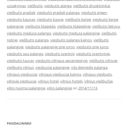
uzsakymas
,
viešbutis
,
viesbutis alanga
,
viešbutis druskininkai
,
viešbutis gradiali
,
viesbutis gradiali palanga
,
viesbutis green
,
viesbutis kaunas
,
viesbutis kaune
,
viešbutis kerpė
,
viesbutis kerpe
palangoje
,
viešbutis klaipėda
,
viešbutis klaipėdoje
,
viešbutis lietuva
,
viesbutis meduza palanga
,
viesbutis meduza palangoje
,
viešbutis
nidoje
,
viešbutis palanga
,
viesbutis palanga kainos
,
viešbutis
palangoje
,
viesbutis palangoje prie juros
,
viesbutis prie juros
,
viesbutis spa palanga
,
viesbutis sventoji
,
viesbutis sventojoje
,
viesbutis tauras
,
viesbutis vilniaus senamiestyje
,
viešbutis vilniuje
,
viešbutis vilnius
,
viezbuciai palangoje
,
vila diemedis palanga
,
vilniaus viesbuciai
,
vilniaus viesbuciai kainos
,
vilniaus viesbutis
,
vilniuje viesbuciai
,
vilnius hotel
,
vilnius hotels
,
vilnius viešbučiai
,
vilos nuoma palangoje
,
vilos palangoje
on
2014/11/13
.
PASIDALINIMUI