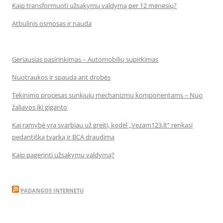
Kaip transformuoti užsakymų valdymą per 12 mėnesių?
Atbulinis osmosas ir nauda
Geriausias pasirinkimas – Automobilių supirkimas
Nuotraukos ir spauda ant drobės
Tekinimo procesas sunkiųjų mechanizmų komponentams – Nuo
žaliavos iki giganto
Kai ramybė yra svarbiau už greitį, kodėl „Vezam123.lt“ renkasi
pedantišką tvarką ir BCA draudimą
Kaip pagerinti užsakymų valdymą?
PADANGOS INTERNETU