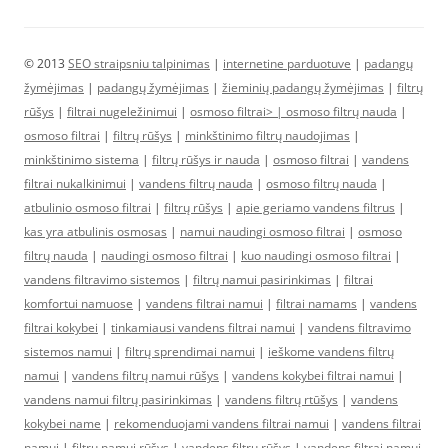
© 2013
SEO straipsniu talpinimas
|
internetine parduotuve
|
padangų
žymėjimas
|
padangų žymėjimas
|
žieminių padangų žymėjimas
|
filtrų
rūšys
|
filtrai nugeležinimui
|
osmoso filtrai> |
osmoso filtrų nauda
|
osmoso filtrai
|
filtrų rūšys
|
minkštinimo filtrų naudojimas
|
minkštinimo sistema
|
filtrų rūšys ir nauda
|
osmoso filtrai
|
vandens
filtrai nukalkinimui
|
vandens filtrų nauda
|
osmoso filtrų nauda
|
atbulinio osmoso filtrai
|
filtrų rūšys
|
apie geriamo vandens filtrus
|
kas yra atbulinis osmosas
|
namui naudingi osmoso filtrai
|
osmoso
filtrų nauda
|
naudingi osmoso filtrai
|
kuo naudingi osmoso filtrai
|
vandens filtravimo sistemos
|
filtrų namui pasirinkimas
|
filtrai
komfortui namuose
|
vandens filtrai namui
|
filtrai namams
|
vandens
filtrai kokybei
|
tinkamiausi vandens filtrai namui
|
vandens filtravimo
sistemos namui
|
filtrų sprendimai namui
|
ieškome vandens filtrų
namui
|
vandens filtrų namui rūšys
|
vandens kokybei filtrai namui
|
vandens namui filtrų pasirinkimas
|
vandens filtrų rtūšys
|
vandens
kokybei name
|
rekomenduojami vandens filtrai namui
|
vandens filtrai
namui
|
filtrų namui rūšys
|
vandens filtrų rūšys
|
vandens filtrai namui