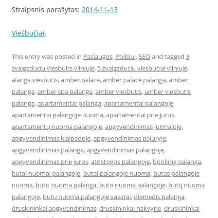
Straipsnis parašytas:
2014-11-13
Viešbučiai
.
This entry was posted in
Paslaugos
,
Poilsiui
,
SEO
and tagged
3
zvaigzduciu viesbutis vilniuje
,
5 zvaigzduciu viesbuciai vilniuje
,
alanga viesbutis
,
amber palace
,
amber palace palanga
,
amber
palanga
,
amber spa palanga
,
amber viesbutis
,
amber viesbutis
palanga
,
apartamentai palanga
,
apartamentai palangoje
,
apartamentai palangoje nuoma
,
apartamentai prie juros
,
apartamentų nuoma palangoje
,
apgyvendinimas jurmaloje
,
apgyvendinimas klaipedoje
,
apgyvendinimas pajuryje
,
apgyvendinimas palanga
,
apgyvendinimas palangoje
,
apgyvendinimas prie juros
,
atostogos palangoje
,
booking palanga
,
butai nuomai palangoje
,
butai palangoje nuoma
,
butas palangoje
nuoma
,
buto nuoma palanga
,
buto nuoma palangoje
,
butų nuoma
palangoje
,
butu nuoma palangoje vasarai
,
diemedis palanga
,
druskininkai apgyvendinimas
,
druskininkai nakvyne
,
druskininkai