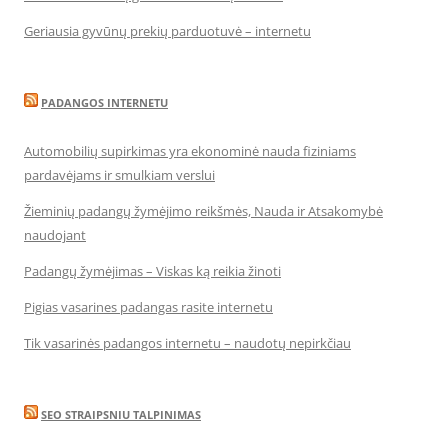
Geriausia gyvūnų prekių parduotuvė – internetu
PADANGOS INTERNETU
Automobilių supirkimas yra ekonominė nauda fiziniams
pardavėjams ir smulkiam verslui
Žieminių padangų žymėjimo reikšmės, Nauda ir Atsakomybė
naudojant
Padangų žymėjimas – Viskas ką reikia žinoti
Pigias vasarines padangas rasite internetu
Tik vasarinės padangos internetu – naudotų nepirkčiau
SEO STRAIPSNIU TALPINIMAS