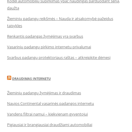
Kodėl automobilių supirkimas ypač naudingas parduodant seną,
daužtą
Žieminių padangų reikšmės – Nauda ir atsakomybė pažeidus
taisykles
Renkantis padangas žymėjimas yra svarbus
Vasarinių padangų pirkimo internetu privalumai
Svarbus padangų protektoriaus raštas – atkreipkite dėmesį
DRAUDIMAS INTERNETU
Žieminių padangų žymėjimas ir draudimas
Naujos Continental vasarinės padangos internetu
Vandens filtrai namui – kiekvienam gyventojui
Pigiausiai ir brangiausiai draudžiami automobiliai