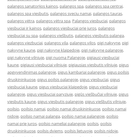
palangos sanatorijos kainos
,
palangos spa
,
palangos spa centrai
,
palangos spa viesbutis
,
palangos sveciu namai
,
palangos tauras
,
palangos vėtra
,
palangos vėtra spa
,
Palangos viesbuciai
,
palangos
viesbuciai ir kainos
,
palangos viesbuciai prie juros
,
palangos
viesbuciai su spa
,
palangos viešbutis
,
palangos viesbutis palanga
,
palangos viezbuciai
,
palangos vila
,
palangos vilos
,
pigi nakvyne
,
pigi
nakvyne kaune
,
pigi nakvyne klaipedoje
,
pigi nakvyne palangoje
,
pigi nakvynė vilniuje
,
pigi nuoma Palangoje
,
pigiausi viesbuciai
kaune
,
pigiausi viesbuciai vilniuje
,
pigiausias viesbutis vilniuje
,
pigus
apgyvendinimas palangoje
,
pigus kambariai palangoje
,
pigus poilsis
druskininkuose
,
pigus poilsis palangoje
,
pigus viesbuciai
,
pigus
viesbuciai kaune
,
pigus viesbuciai klaipedoje
,
pigus viesbuciai
palangoje
,
pigus viesbuciai paryziuje
,
pigūs viešbučiai vilniuje
,
pigus
viesbutis kaune
,
pigus viesbutis palangoje
,
pigus viešbutis vilniuje
,
poilsio
,
poilsio namai
,
poilsio namai druskininkuose
,
poilsio namai
nidoje
,
poilsio namai palanga
,
poilsio namai palangoje
,
poilsio
namai prie juros
,
poilsio nameliai palangoje
,
poilsis
,
poilsis
druskininkuose
,
poilsis dviems
,
poilsis lietuvoje
,
poilsis nidoje
,