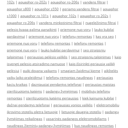
102s
|
aquaphor ro-202s
|
aquaphor ro-206s
|
vandens filtrai
|
aquaphor s800
|
aquaphor s550
|
geriamo vandens filtrai
|
aquaphor
s1000
|
aquaphor ro 101s
|
aquaphor 102s
|
aquaphor ro 202s
|
aquaphor ro 206s
|
vandens minkstinimo filtrai
|
nugeležinimo filtrai
|
pelesio kvapa galima panaikinti
|
priemone nuo voru
|
lauko kubilai
pardavimui
|
priemonė nuo vorų
|
telefonų remontas
|
kas yra seo
|
priemone nuo voru
|
telefonų remontas
|
telefonų remontas
|
priemonė nuo vorų
|
lauko kubilai pardavimui
|
seo straipsniu
talpinimas
|
geriausias pelėsio valiklis
|
seo straipsniu talpinimas
|
kaip
isvengti pelesio atsiradimo namuose
|
kaip išsirinkti geriausią valiklį
pelėsiui
|
puiki dovana vaikams
|
smagiam žaidimui kieme
|
aikštelės
vaikų laiko praleidimui
|
telefonų remontas naudingas
|
geriausias
kaciu kraikas
|
dazniausiai gendantys telefonai
|
geriausias maistas
sterilizuotoms katėms
|
padangų žymėjimas
|
mobiliųjų telefonų
remontas
|
sterilizuotoms katėms geriausias
|
kiek kainuoja kubilai
|
dažnai gendantys telefonai
|
geriausias vonios valiklis
|
elektromobiliu
ikrovimo stoteliu pletra lietuvoje
|
lietuvoje daugeja stoteliu
|
padangų
žymėjimas reikalingas
|
vasarinės padangos elektromobiliams
|
naudingas žieminių padangų žymėjimas
|
kuo naudingas remontas
|