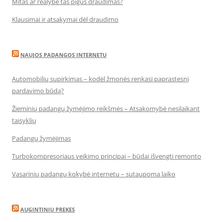
Mitas ar realybė tas pigus draudimas?
Klausimai ir atsakymai dėl draudimo
NAUJOS PADANGOS INTERNETU
Automobilių supirkimas – kodėl žmonės renkasi paprastesnį
pardavimo būdą?
Žieminių padangų žymėjimo reikšmės – Atsakomybė nesilaikant
taisyklių
Padangų žymėjimas
Turbokompresoriaus veikimo principai – būdai išvengti remonto
Vasarinių padangų kokybė internetu – sutaupoma laiko
AUGINTINIU PREKES