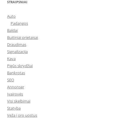
STRAIPSNIAI
Auto
Padangos
Baldai
Buitiniai prietaisai
Draudimas
Signalizacija
Kava
Pigūs skrydžiai
Bankrotas
SEO
Annonser
Įvairovės
Visi skelbimai
Statyba
Veža į oro uostus