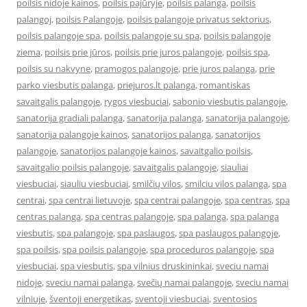
poilsis nidoje kainos
,
poilsis pajūryje
,
poilsis palanga
,
poilsis
palangoj
,
poilsis Palangoje
,
poilsis palangoje privatus sektorius
,
poilsis palangoje spa
,
poilsis palangoje su spa
,
poilsis palangoje
ziema
,
poilsis prie jūros
,
poilsis prie juros palangoje
,
poilsis spa
,
poilsis su nakvyne
,
pramogos palangoje
,
prie juros palanga
,
prie
parko viesbutis palanga
,
priejuros.lt palanga
,
romantiskas
savaitgalis palangoje
,
rygos viesbuciai
,
sabonio viesbutis palangoje
,
sanatorija gradiali palanga
,
sanatorija palanga
,
sanatorija palangoje
,
sanatorija palangoje kainos
,
sanatorijos palanga
,
sanatorijos
palangoje
,
sanatorijos palangoje kainos
,
savaitgalio poilsis
,
savaitgalio poilsis palangoje
,
savaitgalis palangoje
,
siauliai
viesbuciai
,
siauliu viesbuciai
,
smilčių vilos
,
smilciu vilos palanga
,
spa
centrai
,
spa centrai lietuvoje
,
spa centrai palangoje
,
spa centras
,
spa
centras palanga
,
spa centras palangoje
,
spa palanga
,
spa palanga
viesbutis
,
spa palangoje
,
spa paslaugos
,
spa paslaugos palangoje
,
spa poilsis
,
spa poilsis palangoje
,
spa proceduros palangoje
,
spa
viesbuciai
,
spa viesbutis
,
spa vilnius druskininkai
,
sveciu namai
nidoje
,
sveciu namai palanga
,
svečių namai palangoje
,
sveciu namai
vilniuje
,
šventoji energetikas
,
sventoji viesbuciai
,
sventosios