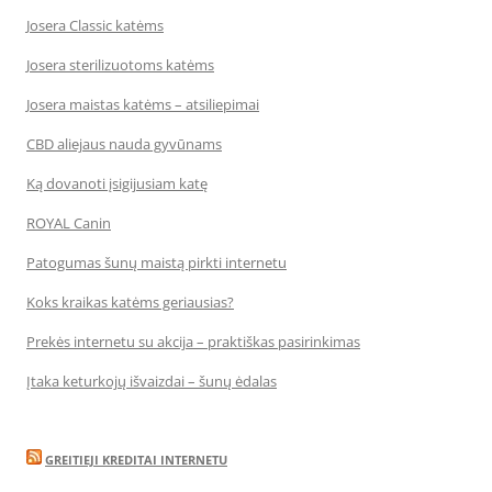
Josera Classic katėms
Josera sterilizuotoms katėms
Josera maistas katėms – atsiliepimai
CBD aliejaus nauda gyvūnams
Ką dovanoti įsigijusiam katę
ROYAL Canin
Patogumas šunų maistą pirkti internetu
Koks kraikas katėms geriausias?
Prekės internetu su akcija – praktiškas pasirinkimas
Įtaka keturkojų išvaizdai – šunų ėdalas
GREITIEJI KREDITAI INTERNETU