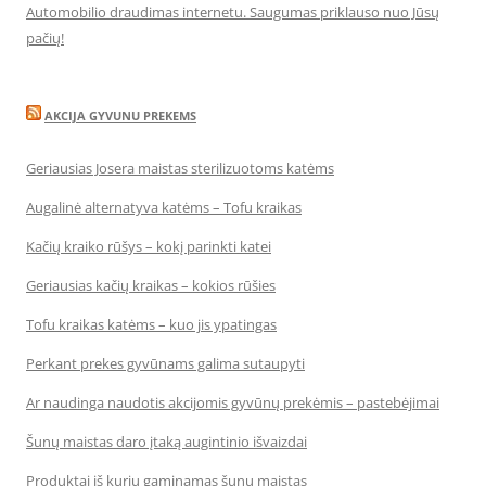
Automobilio draudimas internetu. Saugumas priklauso nuo Jūsų
pačių!
AKCIJA GYVUNU PREKEMS
Geriausias Josera maistas sterilizuotoms katėms
Augalinė alternatyva katėms – Tofu kraikas
Kačių kraiko rūšys – kokį parinkti katei
Geriausias kačių kraikas – kokios rūšies
Tofu kraikas katėms – kuo jis ypatingas
Perkant prekes gyvūnams galima sutaupyti
Ar naudinga naudotis akcijomis gyvūnų prekėmis – pastebėjimai
Šunų maistas daro įtaką augintinio išvaizdai
Produktai iš kurių gaminamas šunų maistas