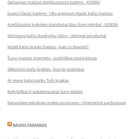
Geriausias maistas sterilizuotoms katėms - JOSERA
Josera Classic katėms - Ulta premium klasės kačių maistas
Aukščiausios kokybės standartas Jūsų šuns mitybai - JOSERA
Skirtingos kačių draskyklių rūšys – skirtingi privalumai
Kodėl katės drasko baldus - kaip to išvengti?
Šunų maistas internetu - praktiškas pasirinkimas
Silikoninis kačių kraikas - kuo jis ypatingas
Ar mano katei patiks Tofu kraikas
Kokybiškas ir subalansuotas šunų ėdalas
Nerandate reikalingų prekių gyvūnams - internetinė parduotuvė
NAUJOS PADANGOS