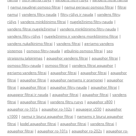
|
namui naudingi osmoso filtrai
|
namui geriausi osmoso filtrai
|
filtrai
namui
|
vandens filtrų nauda
|
filtrų rūšys ir nauda
|
vandens filtrų
rūšys
|
vandens minkštinimo filtrai
|
nugeležinimo filtrų nauda
|
vandens filtrai nugeležinimui
|
vandens minkštinimo filtrų nauda
|
vandens filtrų rūšys
|
nugeležinimo ir vandens monkštinimo filtrai
|
vandens nukalkinimo filtrai
|
vandens filtrai
|
geriamo vandens
sistemos
|
osmoso filtrų nauda
|
atbulinio osmoso filtrai
|
seo
straipsniu talpinimas
|
aquaphor vandens filtrai
|
aquaphor filtrai
|
osmoso filtrų nauda
|
osmoso filtrai
|
vandens filtrai aquaphor
|
geriamo vandens filtrai
|
aquaphor filtrai
|
aquaphor filtrai
|
aquaphor
filtrai
|
aquaphor filtrai
|
aquaphor namams ir pramonei
|
aquaphor
filtrai
|
aquaphor filtrai
|
aquaphor filtrų nauda
|
aquaphor filtrai
|
aquapgor filtrai ir nauda
|
aquaphor filtrai
|
aquaphor filtrai
|
vandens
filtrai
|
aquaphor filtrai
|
vandens filtru rusys
|
aquaphor s800
|
aquaphor ro-101s
|
aquaphor ro-102s
|
aquapgor s550
|
aquaphor
s1000
|
namui ir biurui aquaphor filtrai
|
namams ir biurui aquaphor
filtrai
|
kodel aquaphor filtrai
|
aquaphor filtrai
|
vandens filtrai
|
aquaphor filtrai
|
aquaphor ro-101s
|
aquaphor ro-202s
|
aquaphor ro-