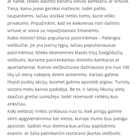
ar name, reikės dalintis bendru vonios kambariu ar virtuve.
Tiesa, kaina juose gerokai mažesnė, todėl patiks
taupantiems, tačiau visiškai netiks tiems, kurie ieško
privatumo. Pripažinkim, kad ne kiekvienas nori dalintis
virtuve ar vonia su nepažįstamais žmonėmis.
Kokio miesto? Kitas populiarus pasirinkimas – Palangos
viešbučiai. Jie yra įvairių lygių, tačiau populiariausias
pasirinkimas išlieka ekonominės klasės trijų žvaigždučių
viešbutis, kuriame pasirenkamas dvivietis kambarys ar
apartamentai. Kainos viešbučiuose dažniausiai yra nuo 100
litų už vieną nakvynę dviem asmenims. Kartais galima
išvysti puikių akcijų, kuomet galima apsistoti pigiau. Turistų
sezono metu kainos padidėja. Be to, ir laisvų likusių vietų
skaičius greitai sumažėja, todėl rezervuoti reikėtų kuo
anksčiau.
Kokį viešbutį rinktis priklauso nuo to, kiek pinigų galime
skirti apgyvendinimui bei vietos, kurioje mums bus patogu
apsistoti. Galbūt mus domina kuo arčiau paplūdimio
esantis, ar šalia patinkančio restorano įkurtas viešbutis.