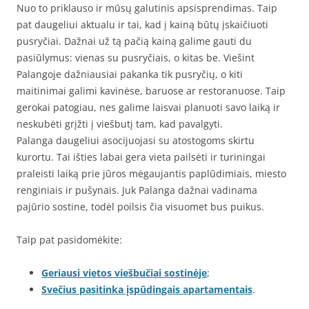
Nuo to priklauso ir mūsų galutinis apsisprendimas. Taip
pat daugeliui aktualu ir tai, kad į kainą būtų įskaičiuoti
pusryčiai. Dažnai už tą pačią kainą galime gauti du
pasiūlymus: vienas su pusryčiais, o kitas be. Viešint
Palangoje dažniausiai pakanka tik pusryčių, o kiti
maitinimai galimi kavinėse, baruose ar restoranuose. Taip
gerokai patogiau, nes galime laisvai planuoti savo laiką ir
neskubėti grįžti į viešbutį tam, kad pavalgyti.
Palanga daugeliui asocijuojasi su atostogoms skirtu
kurortu. Tai išties labai gera vieta pailsėti ir turiningai
praleisti laiką prie jūros mėgaujantis paplūdimiais, miesto
renginiais ir pušynais. Juk Palanga dažnai vadinama
pajūrio sostine, todėl poilsis čia visuomet bus puikus.
Taip pat pasidomėkite:
Geriausi vietos viešbučiai sostinėje
;
Svečius pasitinka įspūdingais apartamentais
.