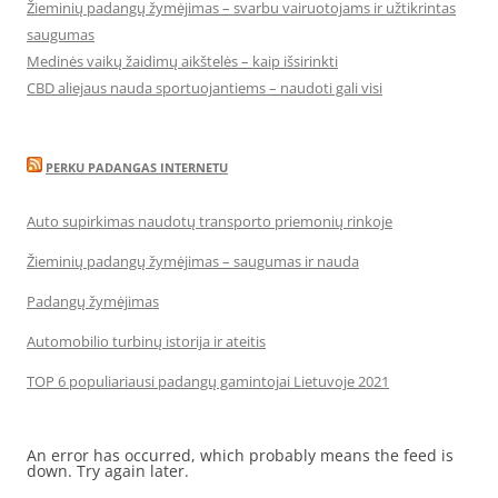
Žieminių padangų žymėjimas – svarbu vairuotojams ir užtikrintas
saugumas
Medinės vaikų žaidimų aikštelės – kaip išsirinkti
CBD aliejaus nauda sportuojantiems – naudoti gali visi
PERKU PADANGAS INTERNETU
Auto supirkimas naudotų transporto priemonių rinkoje
Žieminių padangų žymėjimas – saugumas ir nauda
Padangų žymėjimas
Automobilio turbinų istorija ir ateitis
TOP 6 populiariausi padangų gamintojai Lietuvoje 2021
An error has occurred, which probably means the feed is
down. Try again later.