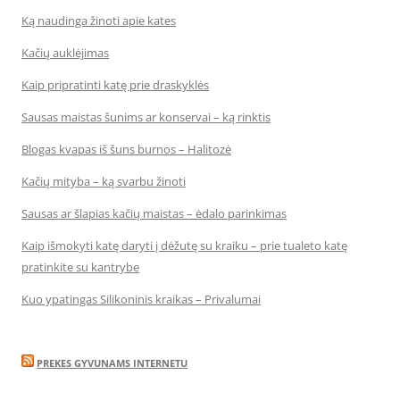
Ką naudinga žinoti apie kates
Kačių auklėjimas
Kaip pripratinti katę prie draskyklės
Sausas maistas šunims ar konservai – ką rinktis
Blogas kvapas iš šuns burnos – Halitozė
Kačių mityba – ką svarbu žinoti
Sausas ar šlapias kačių maistas – ėdalo parinkimas
Kaip išmokyti katę daryti į dėžutę su kraiku – prie tualeto katę
pratinkite su kantrybe
Kuo ypatingas Silikoninis kraikas – Privalumai
PREKES GYVUNAMS INTERNETU