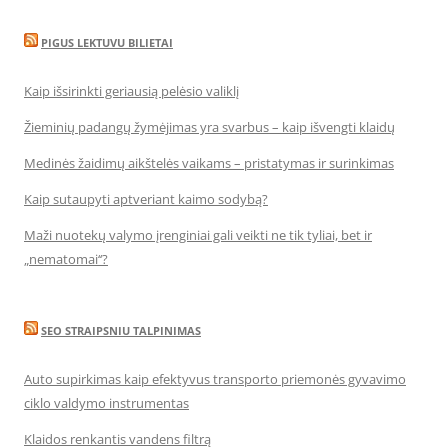
PIGUS LEKTUVU BILIETAI
Kaip išsirinkti geriausią pelėsio valiklį
Žieminių padangų žymėjimas yra svarbus – kaip išvengti klaidų
Medinės žaidimų aikštelės vaikams – pristatymas ir surinkimas
Kaip sutaupyti aptveriant kaimo sodybą?
Maži nuotekų valymo įrenginiai gali veikti ne tik tyliai, bet ir
„nematomai‘‘?
SEO STRAIPSNIU TALPINIMAS
Auto supirkimas kaip efektyvus transporto priemonės gyvavimo
ciklo valdymo instrumentas
Klaidos renkantis vandens filtrą