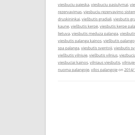
viesbuciu paieska
,
viesbuciu pasiulymai
,
vi
rezervavimas
,
viesbuciu rezervavimo siste
druskininkai
,
viešbutis gradiali
,
viesbutis gr
kaune
,
viešbutis kerpė
,
viesbutis kerpe pal
lietuva
,
viesbutis meduza palanga
,
viesbut
viesbutis palanga kainos
,
viešbutis palango
spa palanga
,
viesbutis sventoji
,
viesbutis s
viešbutis vilniuje
,
viešbutis vilnius
,
viezbuci
viesbuciai kainos
,
vilniaus viesbutis
,
vilniuj
nuoma palangoje
,
vilos palangoje
on
2014/