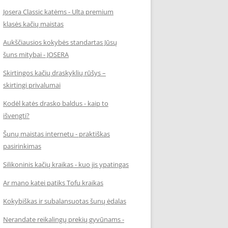
Josera Classic katėms - Ulta premium
klasės kačių maistas
Aukščiausios kokybės standartas Jūsų
šuns mitybai - JOSERA
Skirtingos kačių draskyklių rūšys –
skirtingi privalumai
Kodėl katės drasko baldus - kaip to
išvengti?
Šunų maistas internetu - praktiškas
pasirinkimas
Silikoninis kačių kraikas - kuo jis ypatingas
Ar mano katei patiks Tofu kraikas
Kokybiškas ir subalansuotas šunų ėdalas
Nerandate reikalingų prekių gyvūnams -