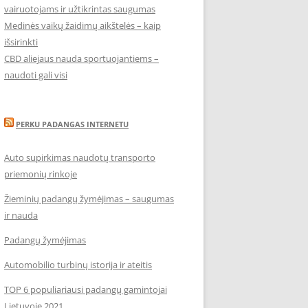
vairuotojams ir užtikrintas saugumas
Medinės vaikų žaidimų aikštelės – kaip
išsirinkti
CBD aliejaus nauda sportuojantiems –
naudoti gali visi
PERKU PADANGAS INTERNETU
Auto supirkimas naudotų transporto
priemonių rinkoje
Žieminių padangų žymėjimas – saugumas
ir nauda
Padangų žymėjimas
Automobilio turbinų istorija ir ateitis
TOP 6 populiariausi padangų gamintojai
Lietuvoje 2021