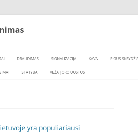
inimas
SAI
DRAUDIMAS
SIGNALIZACIJA
KAVA
PIGŪS SKRYDŽIA
LBIMAI
STATYBA
VEŽA Į ORO UOSTUS
ietuvoje yra populiariausi