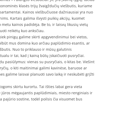
konominės klasės trijų žvaigždučių viešbutis, kuriame
partamentai. Kainos viešbučiuose dažniausiai yra nuo
ims. Kartais galima išvysti puikių akcijų, kuomet
 metu kainos padidėja. Be to, ir laisvų likusių vietų
vuoti reikėtų kuo anksčiau.
 kiek pinigų galime skirti apgyvendinimui bei vietos,
albūt mus domina kuo arčiau paplūdimio esantis, ar
ešbutis. Nuo to priklauso ir mūsų galutinis
alu ir tai, kad į kainą būtų įskaičiuoti pusryčiai.
du pasiūlymus: vienas su pusryčiais, o kitas be. Viešint
yčių, o kiti maitinimai galimi kavinėse, baruose ar
s galime laisvai planuoti savo laiką ir neskubėti grįžti
ogoms skirtu kurortu. Tai išties labai gera vieta
rie jūros mėgaujantis paplūdimiais, miesto renginiais ir
 pajūrio sostine, todėl poilsis čia visuomet bus