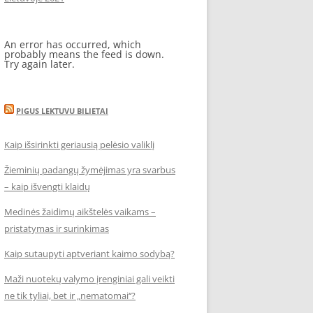
An error has occurred, which
probably means the feed is down.
Try again later.
PIGUS LEKTUVU BILIETAI
Kaip išsirinkti geriausią pelėsio valiklį
Žieminių padangų žymėjimas yra svarbus
– kaip išvengti klaidų
Medinės žaidimų aikštelės vaikams –
pristatymas ir surinkimas
Kaip sutaupyti aptveriant kaimo sodybą?
Maži nuotekų valymo įrenginiai gali veikti
ne tik tyliai, bet ir „nematomai‘‘?