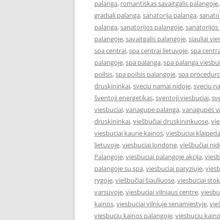
palanga
,
romantiskas savaitgalis palangoje
gradiali palanga
,
sanatorija palanga
,
sanator
palanga
,
sanatorijos palangoje
,
sanatorijos
palangoje
,
savaitgalis palangoje
,
siauliai vie
spa centrai
,
spa centrai lietuvoje
,
spa centra
palangoje
,
spa palanga
,
spa palanga viesbut
poilsis
,
spa poilsis palangoje
,
spa proceduro
druskininkai
,
sveciu namai nidoje
,
sveciu n
šventoji energetikas
,
sventoji viesbuciai
,
sv
viesbuciai
,
vanagupe palanga
,
vanagupės vi
druskininkai
,
viešbučiai druskininkuose
,
vie
viesbuciai kaune kainos
,
viesbuciai klaiped
lietuvoje
,
viesbuciai londone
,
viešbučiai nid
Palangoje
,
viesbuciai palangoje akcija
,
viesb
palangoje su spa
,
viesbuciai paryziuje
,
viesb
rygoje
,
viešbučiai šiauliuose
,
viesbuciai st
varsuvoje
,
viesbuciai vilniaus centre
,
viesbu
kainos
,
viesbuciai vilniuje senamiestyje
,
vie
viesbuciu kainos palangoje
,
viesbuciu kaino