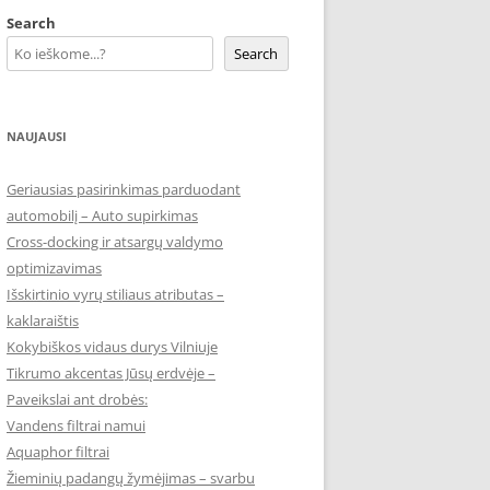
Search
Search
NAUJAUSI
Geriausias pasirinkimas parduodant
automobilį – Auto supirkimas
Cross-docking ir atsargų valdymo
optimizavimas
Išskirtinio vyrų stiliaus atributas –
kaklaraištis
Kokybiškos vidaus durys Vilniuje
Tikrumo akcentas Jūsų erdvėje –
Paveikslai ant drobės:
Vandens filtrai namui
Aquaphor filtrai
Žieminių padangų žymėjimas – svarbu