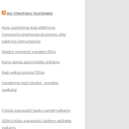
SEO STRAIPSNIU TALPINIMAS
Auto supirkimas kaip efektyvus
transporto priemonės gyvavimo ciklo
valdymo instrumentas
Klaidos renkantis vandens filtrą
Nano danga automobilio stiklams
Kaip veikia osmoso filtrai
Vandenyje rasti nitratai - poveikis
sveikatai
5 būdų panaudoti lauko namelį vaikams
2026 6 būdų panaudoti žaidimų aikšteles
vaikams