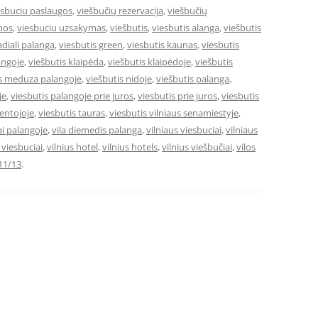
esbuciu paslaugos
,
viešbučių rezervacija
,
viešbučių
mos
,
viesbuciu uzsakymas
,
viešbutis
,
viesbutis alanga
,
viešbutis
adiali palanga
,
viesbutis green
,
viesbutis kaunas
,
viesbutis
angoje
,
viešbutis klaipėda
,
viešbutis klaipėdoje
,
viešbutis
is meduza palangoje
,
viešbutis nidoje
,
viešbutis palanga
,
je
,
viesbutis palangoje prie juros
,
viesbutis prie juros
,
viesbutis
ventojoje
,
viesbutis tauras
,
viesbutis vilniaus senamiestyje
,
ai palangoje
,
vila diemedis palanga
,
vilniaus viesbuciai
,
vilniaus
e viesbuciai
,
vilnius hotel
,
vilnius hotels
,
vilnius viešbučiai
,
vilos
11/13
.