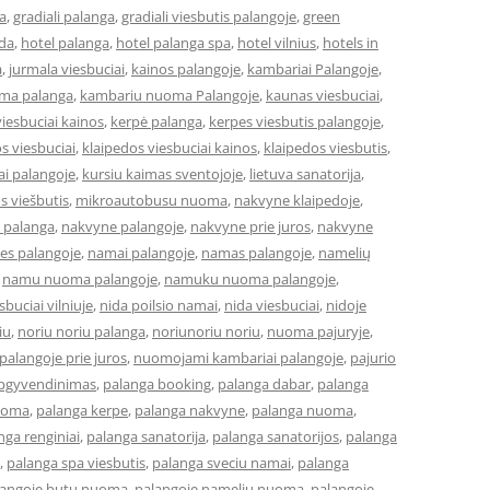
a
,
gradiali palanga
,
gradiali viesbutis palangoje
,
green
eda
,
hotel palanga
,
hotel palanga spa
,
hotel vilnius
,
hotels in
a
,
jurmala viesbuciai
,
kainos palangoje
,
kambariai Palangoje
,
ma palanga
,
kambariu nuoma Palangoje
,
kaunas viesbuciai
,
iesbuciai kainos
,
kerpė palanga
,
kerpes viesbutis palangoje
,
s viesbuciai
,
klaipedos viesbuciai kainos
,
klaipedos viesbutis
,
ai palangoje
,
kursiu kaimas sventojoje
,
lietuva sanatorija
,
os viešbutis
,
mikroautobusu nuoma
,
nakvyne klaipedoje
,
 palanga
,
nakvyne palangoje
,
nakvyne prie juros
,
nakvyne
es palangoje
,
namai palangoje
,
namas palangoje
,
namelių
,
namu nuoma palangoje
,
namuku nuoma palangoje
,
buciai vilniuje
,
nida poilsio namai
,
nida viesbuciai
,
nidoje
iu
,
noriu noriu palanga
,
noriunoriu noriu
,
nuoma pajuryje
,
alangoje prie juros
,
nuomojami kambariai palangoje
,
pajurio
apgyvendinimas
,
palanga booking
,
palanga dabar
,
palanga
uoma
,
palanga kerpe
,
palanga nakvyne
,
palanga nuoma
,
nga renginiai
,
palanga sanatorija
,
palanga sanatorijos
,
palanga
,
palanga spa viesbutis
,
palanga sveciu namai
,
palanga
langoje butu nuoma
,
palangoje nameliu nuoma
,
palangoje