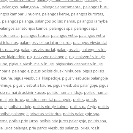
,
palangos
,
palangos 4
,
Palangos apartamentai
,
palangos butu
angos kambariu nuoma
,
palangos kerpe
,
palangos kurortas
,
a
,
palangos palanga
,
palangos poilsio namai
,
palangos ramybe
,
palangos sanatorijos kainos
,
palangos spa
,
palangos spa
veciu namai
,
palangos tauras
,
palangos vėtra
,
palangos vėtra
i ir kainos
,
palangos viesbuciai prie juros
,
palangos viesbuciai
tis palanga
,
palangos viezbuciai
,
palangos vila
,
palangos vilos
,
vyne klaipedoje
,
pigi nakvyne palangoje
,
pigi nakvynė vilniuje
,
kaune
,
pigiausi viesbuciai vilniuje
,
pigiausias viesbutis vilniuje
,
bariai palangoje
,
pigus poilsis druskininkuose
,
pigus poilsis
i kaune
,
pigus viesbuciai klaipedoje
,
pigus viesbuciai palangoje
,
ilniuje
,
pigus viesbutis kaune
,
pigus viesbutis palangoje
,
pigus
lsio namai druskininkuose
,
poilsio namai nidoje
,
poilsio namai
amai prie juros
,
poilsio nameliai palangoje
,
poilsis
,
poilsis
uvoje
,
poilsis nidoje
,
poilsis nidoje kainos
,
poilsis pajūryje
,
poilsis
poilsis palangoje privatus sektorius
,
poilsis palangoje spa
,
ziema
,
poilsis prie jūros
,
poilsis prie juros palangoje
,
poilsis spa
,
ie juros palanga
,
prie parko viesbutis palanga
,
priejuros.lt