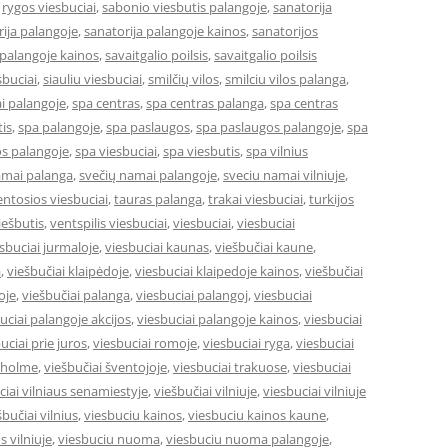
,
rygos viesbuciai
,
sabonio viesbutis palangoje
,
sanatorija
ija palangoje
,
sanatorija palangoje kainos
,
sanatorijos
 palangoje kainos
,
savaitgalio poilsis
,
savaitgalio poilsis
sbuciai
,
siauliu viesbuciai
,
smilčių vilos
,
smilciu vilos palanga
,
i palangoje
,
spa centras
,
spa centras palanga
,
spa centras
is
,
spa palangoje
,
spa paslaugos
,
spa paslaugos palangoje
,
spa
s palangoje
,
spa viesbuciai
,
spa viesbutis
,
spa vilnius
amai palanga
,
svečių namai palangoje
,
sveciu namai vilniuje
,
entosios viesbuciai
,
tauras palanga
,
trakai viesbuciai
,
turkijos
ešbutis
,
ventspilis viesbuciai
,
viesbuciai
,
viesbuciai
sbuciai jurmaloje
,
viesbuciai kaunas
,
viešbučiai kaune
,
a
,
viešbučiai klaipėdoje
,
viesbuciai klaipedoje kainos
,
viešbučiai
oje
,
viešbučiai palanga
,
viesbuciai palangoj
,
viesbuciai
uciai palangoje akcijos
,
viesbuciai palangoje kainos
,
viesbuciai
uciai prie juros
,
viesbuciai romoje
,
viesbuciai ryga
,
viesbuciai
okholme
,
viešbučiai šventojoje
,
viesbuciai trakuose
,
viesbuciai
ciai vilniaus senamiestyje
,
viešbučiai vilniuje
,
viesbuciai vilniuje
šbučiai vilnius
,
viesbuciu kainos
,
viesbuciu kainos kaune
,
s vilniuje
,
viesbuciu nuoma
,
viesbuciu nuoma palangoje
,