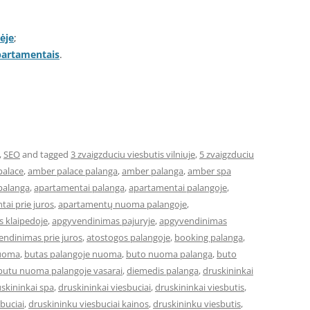
ėje
;
apartamentais
.
,
SEO
and tagged
3 zvaigzduciu viesbutis vilniuje
,
5 zvaigzduciu
palace
,
amber palace palanga
,
amber palanga
,
amber spa
palanga
,
apartamentai palanga
,
apartamentai palangoje
,
ai prie juros
,
apartamentų nuoma palangoje
,
 klaipedoje
,
apgyvendinimas pajuryje
,
apgyvendinimas
ndinimas prie juros
,
atostogos palangoje
,
booking palanga
,
nuoma
,
butas palangoje nuoma
,
buto nuoma palanga
,
buto
butu nuoma palangoje vasarai
,
diemedis palanga
,
druskininkai
skininkai spa
,
druskininkai viesbuciai
,
druskininkai viesbutis
,
buciai
,
druskininku viesbuciai kainos
,
druskininku viesbutis
,