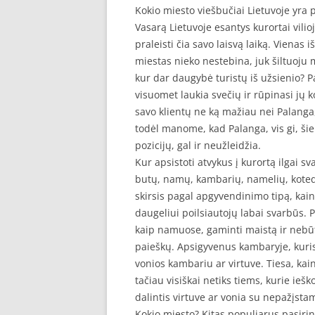
Kokio miesto viešbučiai Lietuvoje yra 
Vasarą Lietuvoje esantys kurortai vilio
praleisti čia savo laisvą laiką. Vienas 
miestas nieko nestebina, juk šiltuoju me
kur dar daugybė turistų iš užsienio? P
visuomet laukia svečių ir rūpinasi jų 
savo klientų ne ką mažiau nei Palanga,
todėl manome, kad Palanga, vis gi, šiek
pozicijų, gal ir neužleidžia.
Kur apsistoti atvykus į kurortą ilgai 
butų, namų, kambarių, namelių, kotedž
skirsis pagal apgyvendinimo tipą, kainą 
daugeliui poilsiautojų labai svarbūs. 
kaip namuose, gaminti maistą ir nebū
paieškų. Apsigyvenus kambaryje, kuri
vonios kambariu ar virtuve. Tiesa, ka
tačiau visiškai netiks tiems, kurie ieš
dalintis virtuve ar vonia su nepažįst
Kokio miesto? Kitas populiarus pasirink