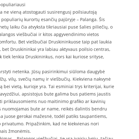
populiariausi
ja ne vieną atostogauti susirengusį poilsiautoją
iš populiarių kurortų esančių pajūryje – Palanga. Šis
tų laiku čia atvyksta tikriausiai puse šalies piliečių, o
alangos viešbučiai ir kitos apgyvendinimo vietos
komfortu. Bet viešbučiai Druskininkuose taip pat laukia
 bet Druskininkai yra labiau aktyvaus poilsio centras,
 tiek lenkia Druskininkus, nors kai kuriose srityse,
svarstyti netenka. Jūsų pasirinkimui siūloma daugybė
ų, vilų, svečių namų ir viešbučių. Kiekviena nakvynė
bei vietą, kurioje yra. Tai esminiai trys kriterijai, kurie
Pavyzdžiui, apsistojus bute galima bus patiems jaustis
ti priklausomiems nuo maitinimo grafiko ar kavinių
s nuomojamas bute ar name, reikės dalintis bendru
ina juose gerokai mažesnė, todėl patiks taupantiems,
ko privatumo. Pripažinkim, kad ne kiekvienas nori
amais žmonėmis.
imas – Palangos viešbučiai. Jie yra įvairių lygių, tačiau