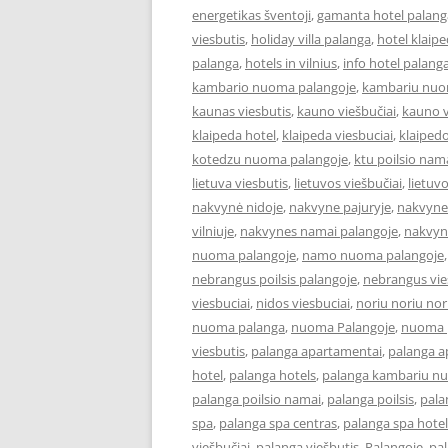
energetikas šventoji
,
gamanta hotel palang
viesbutis
,
holiday villa palanga
,
hotel klaip
palanga
,
hotels in vilnius
,
info hotel palang
kambario nuoma palangoje
,
kambariu nuo
kaunas viesbutis
,
kauno viešbučiai
,
kauno v
klaipeda hotel
,
klaipeda viesbuciai
,
klaipedo
kotedzu nuoma palangoje
,
ktu poilsio nam
lietuva viesbutis
,
lietuvos viešbučiai
,
lietuv
nakvynė nidoje
,
nakvyne pajuryje
,
nakvyne
vilniuje
,
nakvynes namai palangoje
,
nakvyn
nuoma palangoje
,
namo nuoma palangoje
nebrangus poilsis palangoje
,
nebrangus vies
viesbuciai
,
nidos viesbuciai
,
noriu noriu nor
nuoma palanga
,
nuoma Palangoje
,
nuoma p
viesbutis
,
palanga apartamentai
,
palanga 
hotel
,
palanga hotels
,
palanga kambariu n
palanga poilsio namai
,
palanga poilsis
,
pala
spa
,
palanga spa centras
,
palanga spa hotel
viešbučiai
,
palanga viešbutis
,
Palangoje
,
pa