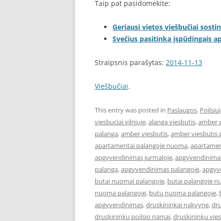
Taip pat pasidomėkite:
Geriausi vietos viešbučiai sostin
Svečius pasitinka įspūdingais 
Straipsnis parašytas:
2014-11-13
Viešbučiai
.
This entry was posted in
Paslaugos
,
Poilsiui
viesbuciai vilniuje
,
alanga viesbutis
,
amber 
palanga
,
amber viesbutis
,
amber viesbutis 
apartamentai palangoje nuoma
,
apartament
apgyvendinimas jurmaloje
,
apgyvendinimas
palanga
,
apgyvendinimas palangoje
,
apgyve
butai nuomai palangoje
,
butai palangoje 
nuoma palangoje
,
butų nuoma palangoje
,
apgyvendinimas
,
druskininkai nakvyne
,
dru
druskininku poilsio namai
,
druskininku vies