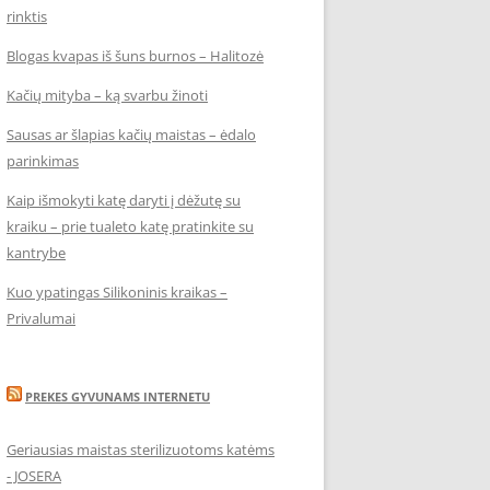
rinktis
Blogas kvapas iš šuns burnos – Halitozė
Kačių mityba – ką svarbu žinoti
Sausas ar šlapias kačių maistas – ėdalo
parinkimas
Kaip išmokyti katę daryti į dėžutę su
kraiku – prie tualeto katę pratinkite su
kantrybe
Kuo ypatingas Silikoninis kraikas –
Privalumai
PREKES GYVUNAMS INTERNETU
Geriausias maistas sterilizuotoms katėms
- JOSERA