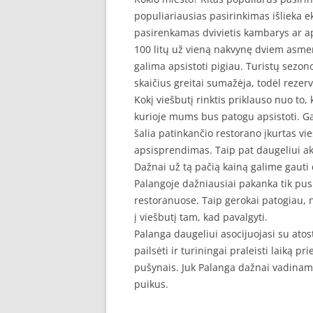
populiariausias pasirinkimas išlieka e
pasirenkamas dvivietis kambarys ar a
100 litų už vieną nakvynę dviem asmen
galima apsistoti pigiau. Turistų sezono
skaičius greitai sumažėja, todėl rezer
Kokį viešbutį rinktis priklauso nuo to,
kurioje mums bus patogu apsistoti. G
šalia patinkančio restorano įkurtas vi
apsisprendimas. Taip pat daugeliui aktu
Dažnai už tą pačią kainą galime gauti 
Palangoje dažniausiai pakanka tik pusr
restoranuose. Taip gerokai patogiau, ne
į viešbutį tam, kad pavalgyti.
Palanga daugeliui asocijuojasi su atost
pailsėti ir turiningai praleisti laiką p
pušynais. Juk Palanga dažnai vadinama
puikus.