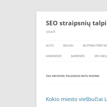
Skip
to
content
SEO straipsnių talp
cytai.lt
AUTO
BALDAI
BUITINIAI PRIETAI
PADANGOS
ANNONSER
ĮVAIROVĖS
VISI SKE
TAG ARCHIVES:
PALANGOS BUTU NUOMA
Kokio miesto viešbučiai L