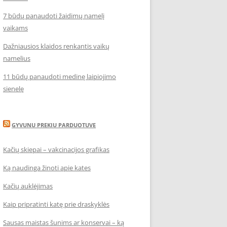
7 būdų panaudoti žaidimų namelį
vaikams
Dažniausios klaidos renkantis vaikų
namelius
11 būdų panaudoti medinę laipiojimo
sienelę
GYVUNU PREKIU PARDUOTUVE
Kačių skiepai – vakcinacijos grafikas
Ką naudinga žinoti apie kates
Kačių auklėjimas
Kaip pripratinti katę prie draskyklės
Sausas maistas šunims ar konservai – ką