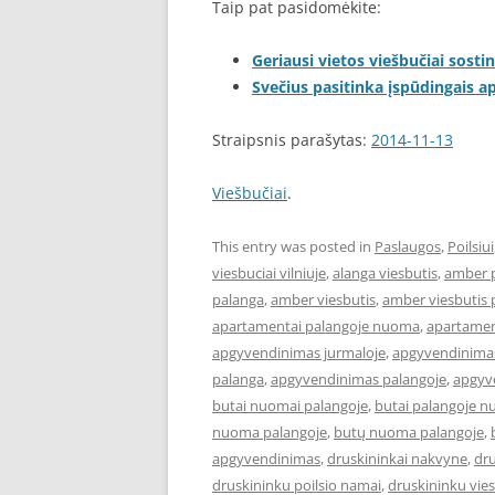
Taip pat pasidomėkite:
Geriausi vietos viešbučiai sostin
Svečius pasitinka įspūdingais 
Straipsnis parašytas:
2014-11-13
Viešbučiai
.
This entry was posted in
Paslaugos
,
Poilsiui
viesbuciai vilniuje
,
alanga viesbutis
,
amber 
palanga
,
amber viesbutis
,
amber viesbutis 
apartamentai palangoje nuoma
,
apartament
apgyvendinimas jurmaloje
,
apgyvendinimas
palanga
,
apgyvendinimas palangoje
,
apgyve
butai nuomai palangoje
,
butai palangoje 
nuoma palangoje
,
butų nuoma palangoje
,
apgyvendinimas
,
druskininkai nakvyne
,
dru
druskininku poilsio namai
,
druskininku vies