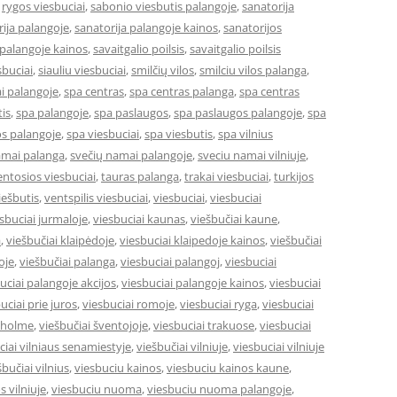
,
rygos viesbuciai
,
sabonio viesbutis palangoje
,
sanatorija
ija palangoje
,
sanatorija palangoje kainos
,
sanatorijos
 palangoje kainos
,
savaitgalio poilsis
,
savaitgalio poilsis
sbuciai
,
siauliu viesbuciai
,
smilčių vilos
,
smilciu vilos palanga
,
i palangoje
,
spa centras
,
spa centras palanga
,
spa centras
is
,
spa palangoje
,
spa paslaugos
,
spa paslaugos palangoje
,
spa
s palangoje
,
spa viesbuciai
,
spa viesbutis
,
spa vilnius
amai palanga
,
svečių namai palangoje
,
sveciu namai vilniuje
,
entosios viesbuciai
,
tauras palanga
,
trakai viesbuciai
,
turkijos
ešbutis
,
ventspilis viesbuciai
,
viesbuciai
,
viesbuciai
sbuciai jurmaloje
,
viesbuciai kaunas
,
viešbučiai kaune
,
a
,
viešbučiai klaipėdoje
,
viesbuciai klaipedoje kainos
,
viešbučiai
oje
,
viešbučiai palanga
,
viesbuciai palangoj
,
viesbuciai
uciai palangoje akcijos
,
viesbuciai palangoje kainos
,
viesbuciai
uciai prie juros
,
viesbuciai romoje
,
viesbuciai ryga
,
viesbuciai
okholme
,
viešbučiai šventojoje
,
viesbuciai trakuose
,
viesbuciai
ciai vilniaus senamiestyje
,
viešbučiai vilniuje
,
viesbuciai vilniuje
šbučiai vilnius
,
viesbuciu kainos
,
viesbuciu kainos kaune
,
s vilniuje
,
viesbuciu nuoma
,
viesbuciu nuoma palangoje
,