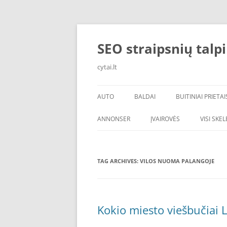
Skip
to
content
SEO straipsnių talp
cytai.lt
AUTO
BALDAI
BUITINIAI PRIETAI
PADANGOS
ANNONSER
ĮVAIROVĖS
VISI SKE
TAG ARCHIVES:
VILOS NUOMA PALANGOJE
Kokio miesto viešbučiai L