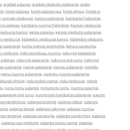
a
,
gradiali palanga
,
gradiali viesbutis palangoje
,
green
eda
,
hotel palanga
,
hotel palanga spa
,
hotel vilnius
,
hotels in
a
,
jurmala viesbuciai
,
kainos palangoje
,
kambariai Palangoje
,
ma palanga
,
kambariu nuoma Palangoje
,
kaunas viesbuciai
,
iesbuciai kainos
,
kerpė palanga
,
kerpes viesbutis palangoje
,
s viesbuciai
,
klaipedos viesbuciai kainos
,
klaipedos viesbutis
,
ai palangoje
,
kursiu kaimas sventojoje
,
lietuva sanatorija
,
os viešbutis
,
mikroautobusu nuoma
,
nakvyne klaipedoje
,
 palanga
,
nakvyne palangoje
,
nakvyne prie juros
,
nakvyne
es palangoje
,
namai palangoje
,
namas palangoje
,
namelių
,
namu nuoma palangoje
,
namuku nuoma palangoje
,
buciai vilniuje
,
nida poilsio namai
,
nida viesbuciai
,
nidoje
iu
,
noriu noriu palanga
,
noriunoriu noriu
,
nuoma pajuryje
,
alangoje prie juros
,
nuomojami kambariai palangoje
,
pajurio
apgyvendinimas
,
palanga booking
,
palanga dabar
,
palanga
uoma
,
palanga kerpe
,
palanga nakvyne
,
palanga nuoma
,
nga renginiai
,
palanga sanatorija
,
palanga sanatorijos
,
palanga
,
palanga spa viesbutis
,
palanga sveciu namai
,
palanga
langoje butu nuoma
,
palangoje nameliu nuoma
,
palangoje