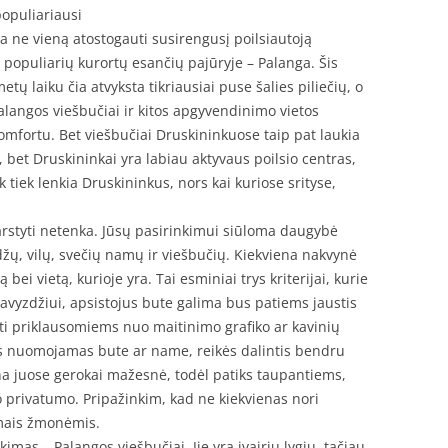
populiariausi
ja ne vieną atostogauti susirengusį poilsiautoją
iš populiarių kurortų esančių pajūryje – Palanga. Šis
tų laiku čia atvyksta tikriausiai puse šalies piliečių, o
alangos viešbučiai ir kitos apgyvendinimo vietos
komfortu. Bet viešbučiai Druskininkuose taip pat laukia
 bet Druskininkai yra labiau aktyvaus poilsio centras,
 tiek lenkia Druskininkus, nors kai kuriose srityse,
svarstyti netenka. Jūsų pasirinkimui siūloma daugybė
ų, vilų, svečių namų ir viešbučių. Kiekviena nakvynė
bei vietą, kurioje yra. Tai esminiai trys kriterijai, kurie
Pavyzdžiui, apsistojus bute galima bus patiems jaustis
ti priklausomiems nuo maitinimo grafiko ar kavinių
s nuomojamas bute ar name, reikės dalintis bendru
ina juose gerokai mažesnė, todėl patiks taupantiems,
ko privatumo. Pripažinkim, kad ne kiekvienas nori
amais žmonėmis.
imas – Palangos viešbučiai. Jie yra įvairių lygių, tačiau