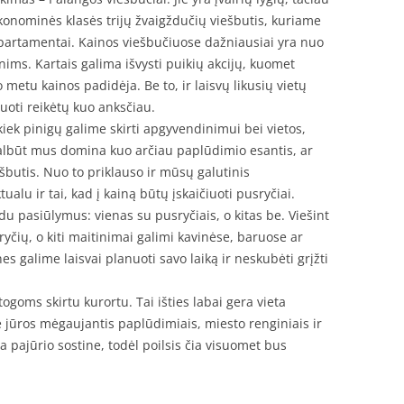
konominės klasės trijų žvaigždučių viešbutis, kuriame
partamentai. Kainos viešbučiuose dažniausiai yra nuo
ims. Kartais galima išvysti puikių akcijų, kuomet
 metu kainos padidėja. Be to, ir laisvų likusių vietų
vuoti reikėtų kuo anksčiau.
 kiek pinigų galime skirti apgyvendinimui bei vietos,
albūt mus domina kuo arčiau paplūdimio esantis, ar
ešbutis. Nuo to priklauso ir mūsų galutinis
alu ir tai, kad į kainą būtų įskaičiuoti pusryčiai.
du pasiūlymus: vienas su pusryčiais, o kitas be. Viešint
yčių, o kiti maitinimai galimi kavinėse, baruose ar
s galime laisvai planuoti savo laiką ir neskubėti grįžti
ogoms skirtu kurortu. Tai išties labai gera vieta
rie jūros mėgaujantis paplūdimiais, miesto renginiais ir
 pajūrio sostine, todėl poilsis čia visuomet bus