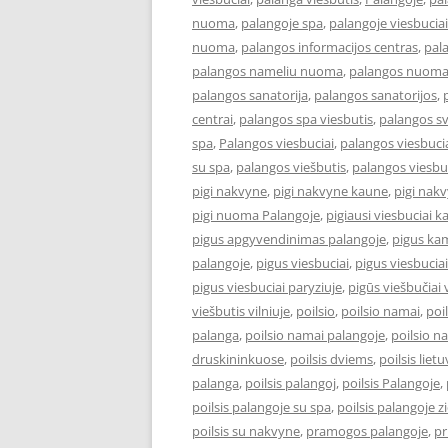
nuoma
,
palangoje spa
,
palangoje viesbuciai
nuoma
,
palangos informacijos centras
,
pal
palangos nameliu nuoma
,
palangos nuom
palangos sanatorija
,
palangos sanatorijos
,
centrai
,
palangos spa viesbutis
,
palangos s
spa
,
Palangos viesbuciai
,
palangos viesbucia
su spa
,
palangos viešbutis
,
palangos viesbu
pigi nakvyne
,
pigi nakvyne kaune
,
pigi nak
pigi nuoma Palangoje
,
pigiausi viesbuciai 
pigus apgyvendinimas palangoje
,
pigus kam
palangoje
,
pigus viesbuciai
,
pigus viesbucia
pigus viesbuciai paryziuje
,
pigūs viešbučiai v
viešbutis vilniuje
,
poilsio
,
poilsio namai
,
poi
palanga
,
poilsio namai palangoje
,
poilsio n
druskininkuose
,
poilsis dviems
,
poilsis liet
palanga
,
poilsis palangoj
,
poilsis Palangoje
,
poilsis palangoje su spa
,
poilsis palangoje 
poilsis su nakvyne
,
pramogos palangoje
,
pr