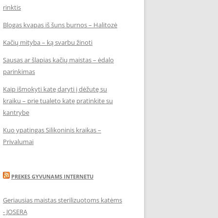
rinktis
Blogas kvapas iš šuns burnos – Halitozė
Kačių mityba – ką svarbu žinoti
Sausas ar šlapias kačių maistas – ėdalo
parinkimas
Kaip išmokyti katę daryti į dėžutę su
kraiku – prie tualeto katę pratinkite su
kantrybe
Kuo ypatingas Silikoninis kraikas –
Privalumai
PREKES GYVUNAMS INTERNETU
Geriausias maistas sterilizuotoms katėms
- JOSERA