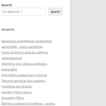
Search
Search
NAUJAUSI
Geriausias pasirinkimas parduodant
automobilį – Auto supirkimas
Cross-docking ir atsargų valdymo
optimizavimas
Išskirtinio vyrų stiliaus atributas –
kaklaraištis
Kokybiškos vidaus durys Vilniuje
Tikrumo akcentas Jūsų erdvėje –
Paveikslai ant drobės:
Vandens filtrai namui
Aquaphor filtrai
Žieminių padangų žymėjimas – svarbu