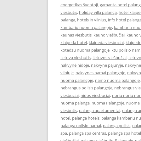
energetikas šventoji
,
gamanta hotel palang
viesbutis
,
holiday villa palanga
,
hotel klaip
palanga
,
hotels in vilnius
,
info hotel palang
kambario nuoma palangoje
,
kambariu nuo
kaunas viesbutis
,
kauno viešbučiai
,
kauno v
klaipeda hotel
,
klaipeda viesbuciai
,
klaipedo
kotedzu nuoma palangoje
,
ktu poilsio nam
lietuva viesbutis
,
lietuvos viešbučiai
,
lietuv
nakvynė nidoje
,
nakvyne pajuryje
,
nakvyne
vilniuje
,
nakvynes namai palangoje
,
nakvyn
nuoma palangoje
,
namo nuoma palangoje
nebrangus poilsis palangoje
,
nebrangus vies
viesbuciai
,
nidos viesbuciai
,
noriu noriu nor
nuoma palanga
,
nuoma Palangoje
,
nuoma p
viesbutis
,
palanga apartamentai
,
palanga 
hotel
,
palanga hotels
,
palanga kambariu n
palanga poilsio namai
,
palanga poilsis
,
pala
spa
,
palanga spa centras
,
palanga spa hotel
viešbučiai
,
palanga viešbutis
,
Palangoje
,
pa