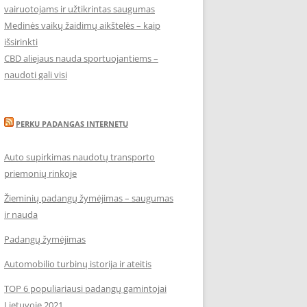
vairuotojams ir užtikrintas saugumas
Medinės vaikų žaidimų aikštelės – kaip
išsirinkti
CBD aliejaus nauda sportuojantiems –
naudoti gali visi
PERKU PADANGAS INTERNETU
Auto supirkimas naudotų transporto
priemonių rinkoje
Žieminių padangų žymėjimas – saugumas
ir nauda
Padangų žymėjimas
Automobilio turbinų istorija ir ateitis
TOP 6 populiariausi padangų gamintojai
Lietuvoje 2021