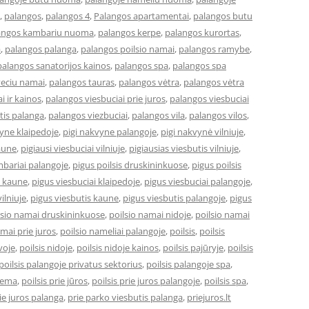
,
palangos
,
palangos 4
,
Palangos apartamentai
,
palangos butu
angos kambariu nuoma
,
palangos kerpe
,
palangos kurortas
,
a
,
palangos palanga
,
palangos poilsio namai
,
palangos ramybe
,
palangos sanatorijos kainos
,
palangos spa
,
palangos spa
veciu namai
,
palangos tauras
,
palangos vėtra
,
palangos vėtra
i ir kainos
,
palangos viesbuciai prie juros
,
palangos viesbuciai
tis palanga
,
palangos viezbuciai
,
palangos vila
,
palangos vilos
,
vyne klaipedoje
,
pigi nakvyne palangoje
,
pigi nakvynė vilniuje
,
kaune
,
pigiausi viesbuciai vilniuje
,
pigiausias viesbutis vilniuje
,
bariai palangoje
,
pigus poilsis druskininkuose
,
pigus poilsis
i kaune
,
pigus viesbuciai klaipedoje
,
pigus viesbuciai palangoje
,
ilniuje
,
pigus viesbutis kaune
,
pigus viesbutis palangoje
,
pigus
lsio namai druskininkuose
,
poilsio namai nidoje
,
poilsio namai
amai prie juros
,
poilsio nameliai palangoje
,
poilsis
,
poilsis
uvoje
,
poilsis nidoje
,
poilsis nidoje kainos
,
poilsis pajūryje
,
poilsis
poilsis palangoje privatus sektorius
,
poilsis palangoje spa
,
ziema
,
poilsis prie jūros
,
poilsis prie juros palangoje
,
poilsis spa
,
ie juros palanga
,
prie parko viesbutis palanga
,
priejuros.lt