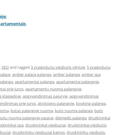
ėje
;
apartamentais
.
,
SEO
and tagged
3 zvaigzduciu viesbutis vilniuje
,
5 zvaigzduciu
palace
,
amber palace palanga
,
amber palanga
,
amber spa
palanga
,
apartamentai palanga
,
apartamentai palangoje
,
ai prie juros
,
apartamentų nuoma palangoje
,
 klaipedoje
,
apgyvendinimas pajuryje
,
apgyvendinimas
ndinimas prie juros
,
atostogos palangoje
,
booking palanga
,
nuoma
,
butas palangoje nuoma
,
buto nuoma palanga
,
buto
butu nuoma palangoje vasarai
,
diemedis palanga
,
druskininkai
skininkai spa
,
druskininkai viesbuciai
,
druskininkai viesbutis
,
buciai
,
druskininku viesbuciai kainos
,
druskininku viesbutis
,