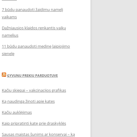
7 būdų panaudoti žaidimų namelį
vaikams
Dažniausios klaidos renkantis vaikų
namelius
11 būdų panaudoti medinę laipiojimo
sienelę
GYVUNU PREKIU PARDUOTUVE
Kačių skiepai – vakcinacijos grafikas
Ką naudinga žinoti apie kates
Kačių auklėjimas
Kaip pripratinti katę prie draskyklės
Sausas maistas šunims ar konservai – ką