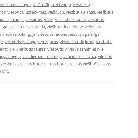
esbuciu paslaugos
,
viešbučių rezervacija
,
viešbučių
mos
,
viesbuciu uzsakymas
,
viešbutis
,
viesbutis alanga
,
viešbutis
adiali palanga
,
viesbutis green
,
viesbutis kaunas
,
viesbutis
angoje
,
viešbutis klaipėda
,
viešbutis klaipėdoje
,
viešbutis
is meduza palangoje
,
viešbutis nidoje
,
viešbutis palanga
,
je
,
viesbutis palangoje prie juros
,
viesbutis prie juros
,
viesbutis
ventojoje
,
viesbutis tauras
,
viesbutis vilniaus senamiestyje
,
ai palangoje
,
vila diemedis palanga
,
vilniaus viesbuciai
,
vilniaus
e viesbuciai
,
vilnius hotel
,
vilnius hotels
,
vilnius viešbučiai
,
vilos
11/13
.