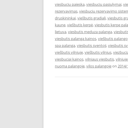
viesbuciu paieska
,
viesbuciu pasiulymai
,
vi
rezervavimas
,
viesbuciu rezervavimo siste
druskininkai
,
viešbutis gradiali
,
viesbutis gr
kaune
,
viešbutis kerpė
,
viesbutis kerpe pal
lietuva
,
viesbutis meduza palanga
,
viesbut
viesbutis palanga kainos
,
viešbutis palango
spa palanga
,
viesbutis sventoji
,
viesbutis s
viešbutis vilniuje
,
viešbutis vilnius
,
viezbuci
viesbuciai kainos
,
vilniaus viesbutis
,
vilniuj
nuoma palangoje
,
vilos palangoje
on
2014/