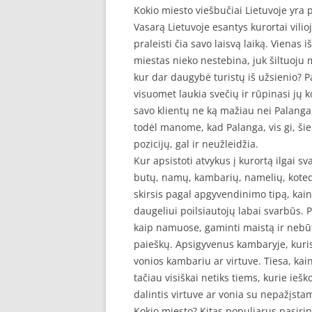
Kokio miesto viešbučiai Lietuvoje yra 
Vasarą Lietuvoje esantys kurortai vilio
praleisti čia savo laisvą laiką. Vienas 
miestas nieko nestebina, juk šiltuoju me
kur dar daugybė turistų iš užsienio? P
visuomet laukia svečių ir rūpinasi jų 
savo klientų ne ką mažiau nei Palanga,
todėl manome, kad Palanga, vis gi, šiek
pozicijų, gal ir neužleidžia.
Kur apsistoti atvykus į kurortą ilgai 
butų, namų, kambarių, namelių, kotedž
skirsis pagal apgyvendinimo tipą, kainą 
daugeliui poilsiautojų labai svarbūs. 
kaip namuose, gaminti maistą ir nebū
paieškų. Apsigyvenus kambaryje, kuri
vonios kambariu ar virtuve. Tiesa, ka
tačiau visiškai netiks tiems, kurie ieš
dalintis virtuve ar vonia su nepažįst
Kokio miesto? Kitas populiarus pasirink