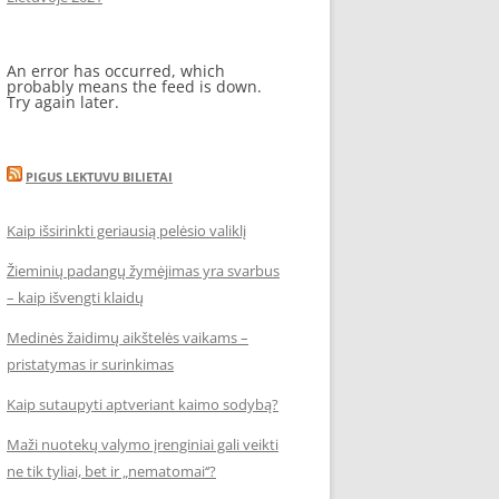
An error has occurred, which
probably means the feed is down.
Try again later.
PIGUS LEKTUVU BILIETAI
Kaip išsirinkti geriausią pelėsio valiklį
Žieminių padangų žymėjimas yra svarbus
– kaip išvengti klaidų
Medinės žaidimų aikštelės vaikams –
pristatymas ir surinkimas
Kaip sutaupyti aptveriant kaimo sodybą?
Maži nuotekų valymo įrenginiai gali veikti
ne tik tyliai, bet ir „nematomai‘‘?