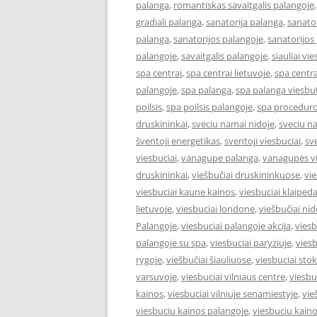
palanga
,
romantiskas savaitgalis palangoje
gradiali palanga
,
sanatorija palanga
,
sanator
palanga
,
sanatorijos palangoje
,
sanatorijos
palangoje
,
savaitgalis palangoje
,
siauliai vie
spa centrai
,
spa centrai lietuvoje
,
spa centra
palangoje
,
spa palanga
,
spa palanga viesbut
poilsis
,
spa poilsis palangoje
,
spa proceduro
druskininkai
,
sveciu namai nidoje
,
sveciu n
šventoji energetikas
,
sventoji viesbuciai
,
sv
viesbuciai
,
vanagupe palanga
,
vanagupės vi
druskininkai
,
viešbučiai druskininkuose
,
vie
viesbuciai kaune kainos
,
viesbuciai klaiped
lietuvoje
,
viesbuciai londone
,
viešbučiai nid
Palangoje
,
viesbuciai palangoje akcija
,
viesb
palangoje su spa
,
viesbuciai paryziuje
,
viesb
rygoje
,
viešbučiai šiauliuose
,
viesbuciai st
varsuvoje
,
viesbuciai vilniaus centre
,
viesbu
kainos
,
viesbuciai vilniuje senamiestyje
,
vie
viesbuciu kainos palangoje
,
viesbuciu kaino