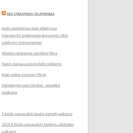
SEO STRAIPSNIU TALPINIMAS
Auto supirkimas kaip efektyvus
transporto priemonės gyvavimo ciklo
valdymo instrumentas
Klaidos renkantis vandens filtrą
Nano danga automobilio stiklams
Kaip veikia osmoso filtrai
Vandenyje rasti nitratai - poveikis
sveikatai
5 būdų panaudoti lauko namelį vaikams
2026 6 būdų panaudoti žaidimų aikšteles
vaikams