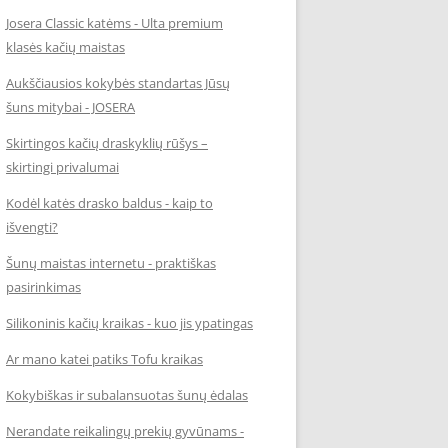
Josera Classic katėms - Ulta premium
klasės kačių maistas
Aukščiausios kokybės standartas Jūsų
šuns mitybai - JOSERA
Skirtingos kačių draskyklių rūšys –
skirtingi privalumai
Kodėl katės drasko baldus - kaip to
išvengti?
Šunų maistas internetu - praktiškas
pasirinkimas
Silikoninis kačių kraikas - kuo jis ypatingas
Ar mano katei patiks Tofu kraikas
Kokybiškas ir subalansuotas šunų ėdalas
Nerandate reikalingų prekių gyvūnams -