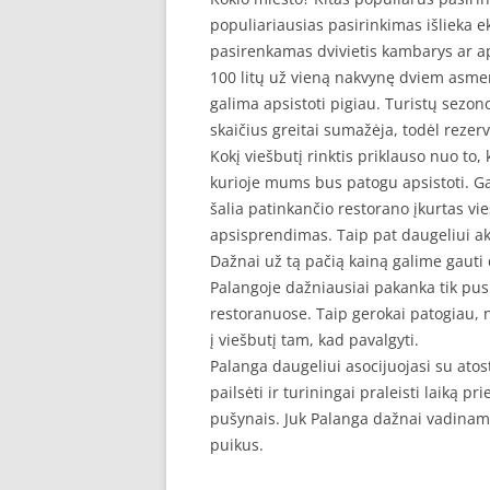
populiariausias pasirinkimas išlieka e
pasirenkamas dvivietis kambarys ar a
100 litų už vieną nakvynę dviem asmen
galima apsistoti pigiau. Turistų sezono
skaičius greitai sumažėja, todėl rezer
Kokį viešbutį rinktis priklauso nuo to,
kurioje mums bus patogu apsistoti. G
šalia patinkančio restorano įkurtas vi
apsisprendimas. Taip pat daugeliui aktu
Dažnai už tą pačią kainą galime gauti 
Palangoje dažniausiai pakanka tik pusr
restoranuose. Taip gerokai patogiau, ne
į viešbutį tam, kad pavalgyti.
Palanga daugeliui asocijuojasi su atost
pailsėti ir turiningai praleisti laiką p
pušynais. Juk Palanga dažnai vadinama
puikus.