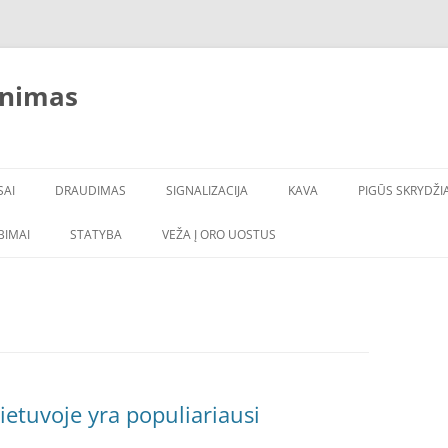
inimas
SAI
DRAUDIMAS
SIGNALIZACIJA
KAVA
PIGŪS SKRYDŽIA
LBIMAI
STATYBA
VEŽA Į ORO UOSTUS
ietuvoje yra populiariausi