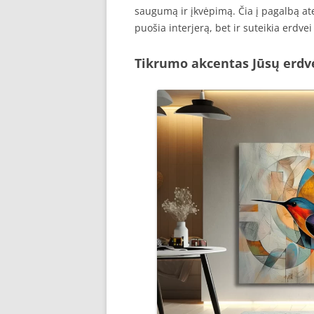
saugumą ir įkvėpimą. Čia į pagalbą ate
puošia interjerą, bet ir suteikia erdv
Tikrumo akcentas Jūsų erdv