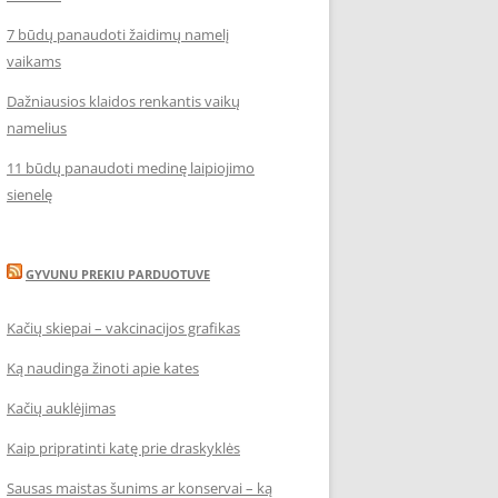
7 būdų panaudoti žaidimų namelį
vaikams
Dažniausios klaidos renkantis vaikų
namelius
11 būdų panaudoti medinę laipiojimo
sienelę
GYVUNU PREKIU PARDUOTUVE
Kačių skiepai – vakcinacijos grafikas
Ką naudinga žinoti apie kates
Kačių auklėjimas
Kaip pripratinti katę prie draskyklės
Sausas maistas šunims ar konservai – ką