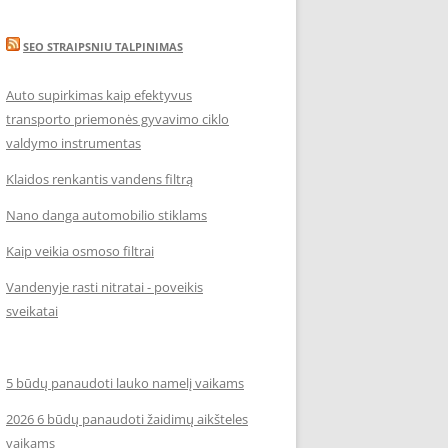
SEO STRAIPSNIU TALPINIMAS
Auto supirkimas kaip efektyvus
transporto priemonės gyvavimo ciklo
valdymo instrumentas
Klaidos renkantis vandens filtrą
Nano danga automobilio stiklams
Kaip veikia osmoso filtrai
Vandenyje rasti nitratai - poveikis
sveikatai
5 būdų panaudoti lauko namelį vaikams
2026 6 būdų panaudoti žaidimų aikšteles
vaikams