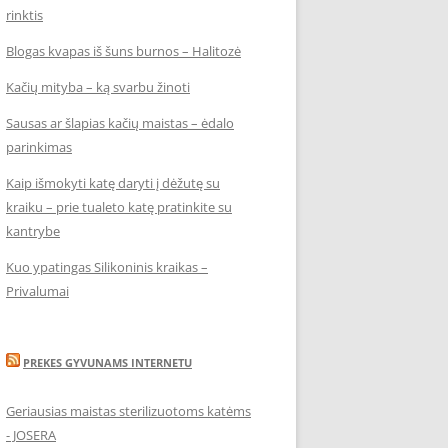
rinktis
Blogas kvapas iš šuns burnos – Halitozė
Kačių mityba – ką svarbu žinoti
Sausas ar šlapias kačių maistas – ėdalo
parinkimas
Kaip išmokyti katę daryti į dėžutę su
kraiku – prie tualeto katę pratinkite su
kantrybe
Kuo ypatingas Silikoninis kraikas –
Privalumai
PREKES GYVUNAMS INTERNETU
Geriausias maistas sterilizuotoms katėms
- JOSERA