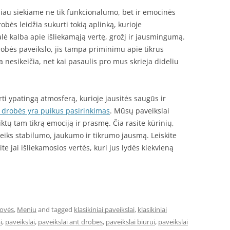
iau siekiame ne tik funkcionalumo, bet ir emocinės
obės leidžia sukurti tokią aplinką, kurioje
lė kalba apie išliekamąją vertę, grožį ir jausmingumą.
drobės paveikslo, jis tampa priminimu apie tikrus
a nesikeičia, net kai pasaulis pro mus skrieja dideliu
ti ypatingą atmosferą, kurioje jausitės saugūs ir
t drobės yra puikus pasirinkimas
. Mūsų paveikslai
iktų tam tikrą emociją ir prasmę. Čia rasite kūrinių,
uteiks stabilumo, jaukumo ir tikrumo jausmą. Leiskite
te jai išliekamosios vertės, kuri jus lydės kiekvieną
rovės
,
Meniu
and tagged
klasikiniai paveikslai
,
klasikiniai
i
,
paveikslai
,
paveikslai ant drobes
,
paveikslai biurui
,
paveikslai