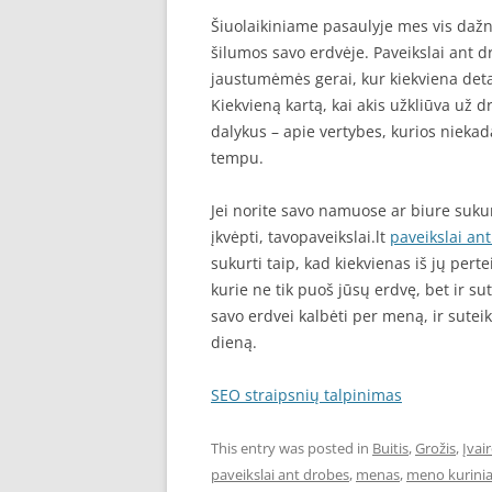
Šiuolaikiniame pasaulyje mes vis dažn
šilumos savo erdvėje. Paveikslai ant dr
jaustumėmės gerai, kur kiekviena deta
Kiekvieną kartą, kai akis užkliūva už 
dalykus – apie vertybes, kurios niekad
tempu.
Jei norite savo namuose ar biure sukur
įkvėpti, tavopaveikslai.lt
paveikslai an
sukurti taip, kad kiekvienas iš jų perte
kurie ne tik puoš jūsų erdvę, bet ir s
savo erdvei kalbėti per meną, ir suteiki
dieną.
SEO straipsnių talpinimas
This entry was posted in
Buitis
,
Grožis
,
Įvai
paveikslai ant drobes
,
menas
,
meno kurinia