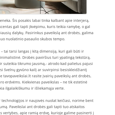
eneka. Šis posakis labai tinka kalbant apie interjerą,
entas gali tapti įkvėpimu, kuris teikia ramybę, o gal
biausių dalykų. Pasirinkus paveikslą ant drobės, galima
nuo nuolatinio pasaulio skubos tempo.
– tai tarsi langas į kitą dimensiją, kuri gali būti ir
 minimalistinė. Drobės paviršius turi ypatingą tekstūrą,
ir suteikia tikrumo jausmą,- atrodo kad palietus pajusi
si švelnų gyvūno kailį ar suvirpinsi besiskleidžiantį
 tavopaveikslai.lt rasite įvairių paveikslų ant drobės,
uro erdvėms. Kiekvienas paveikslas – ne tik estetinė
kia ilgalaikiškumu ir išliekamąja verte.
 technologijos ir naujovės nuolat keičiasi, norime bent
umą. Paveikslai ant drobės gali tapti tuo atskaitos
s vertybes, apie ramią erdvę, kurioje galime pasinerti į