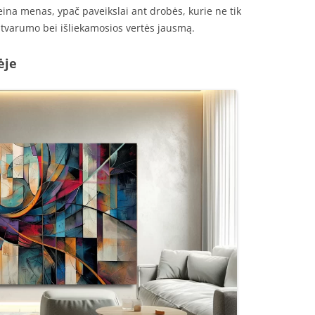
ina menas, ypač paveikslai ant drobės, kurie ne tik
ei tvarumo bei išliekamosios vertės jausmą.
ėje