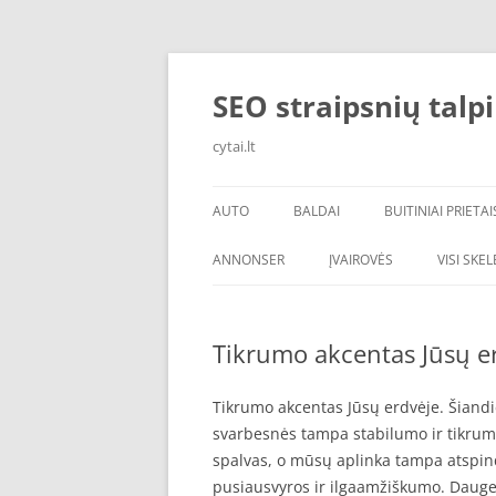
Skip
to
content
SEO straipsnių talp
cytai.lt
AUTO
BALDAI
BUITINIAI PRIETAI
PADANGOS
ANNONSER
ĮVAIROVĖS
VISI SKE
Tikrumo akcentas Jūsų er
Tikrumo akcentas Jūsų erdvėje. Šiandien
svarbesnės tampa stabilumo ir tikrum
spalvas, o mūsų aplinka tampa atspind
pusiausvyros ir ilgaamžiškumo. Daugeli