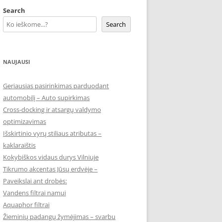
Search
Search
NAUJAUSI
Geriausias pasirinkimas parduodant
automobilį – Auto supirkimas
Cross-docking ir atsargų valdymo
optimizavimas
Išskirtinio vyrų stiliaus atributas –
kaklaraištis
Kokybiškos vidaus durys Vilniuje
Tikrumo akcentas Jūsų erdvėje –
Paveikslai ant drobės:
Vandens filtrai namui
Aquaphor filtrai
Žieminių padangų žymėjimas – svarbu