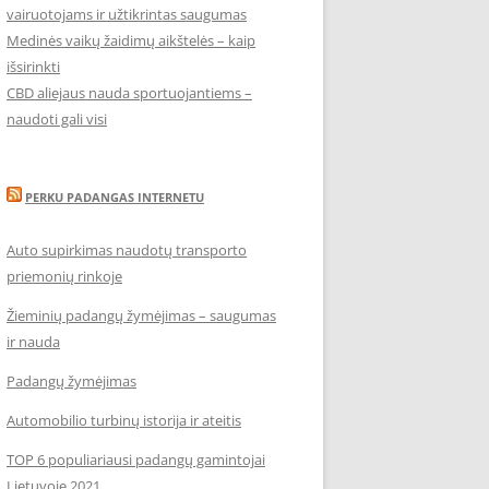
vairuotojams ir užtikrintas saugumas
Medinės vaikų žaidimų aikštelės – kaip
išsirinkti
CBD aliejaus nauda sportuojantiems –
naudoti gali visi
PERKU PADANGAS INTERNETU
Auto supirkimas naudotų transporto
priemonių rinkoje
Žieminių padangų žymėjimas – saugumas
ir nauda
Padangų žymėjimas
Automobilio turbinų istorija ir ateitis
TOP 6 populiariausi padangų gamintojai
Lietuvoje 2021