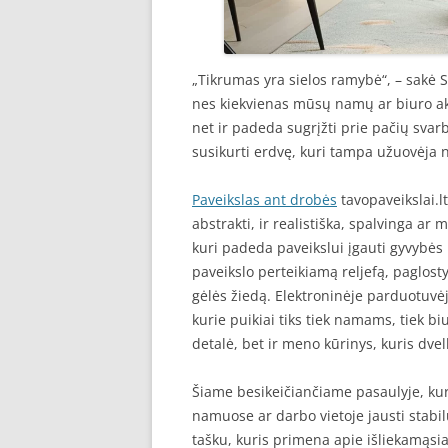
„Tikrumas yra sielos ramybė“, – sakė S
nes kiekvienas mūsų namų ar biuro akc
net ir padeda sugrįžti prie pačių svar
susikurti erdvę, kuri tampa užuovėja 
Paveikslas ant drobės
tavopaveikslai.lt 
abstrakti, ir realistiška, spalvinga ar
kuri padeda paveikslui įgauti gyvybės 
paveikslo perteikiamą reljefą, paglosty
gėlės žiedą. Elektroninėje parduotuvėje
kurie puikiai tiks tiek namams, tiek bi
detalė, bet ir meno kūrinys, kuris dvel
Šiame besikeičiančiame pasaulyje, kur
namuose ar darbo vietoje jausti stabil
tašku, kuris primena apie išliekamąsia