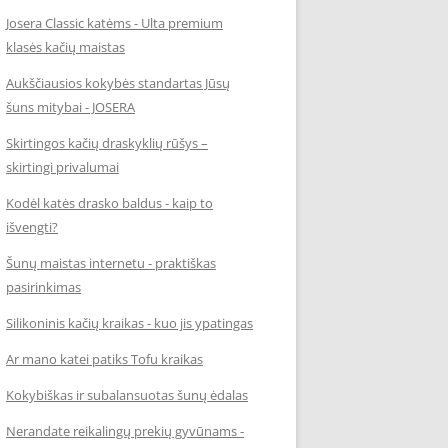
Josera Classic katėms - Ulta premium
klasės kačių maistas
Aukščiausios kokybės standartas Jūsų
šuns mitybai - JOSERA
Skirtingos kačių draskyklių rūšys –
skirtingi privalumai
Kodėl katės drasko baldus - kaip to
išvengti?
Šunų maistas internetu - praktiškas
pasirinkimas
Silikoninis kačių kraikas - kuo jis ypatingas
Ar mano katei patiks Tofu kraikas
Kokybiškas ir subalansuotas šunų ėdalas
Nerandate reikalingų prekių gyvūnams -