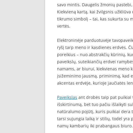
savo mintis. Daugelis žmonių pastebi,
Kiekvieną kartą, kai žvilgsnis užkliūva 
tikrumo simbolį – tai, kas sukurta su m
vertės.
Elektroninėje parduotuvėje tavopaveiks
ryšį tarp meno ir kasdienės erdvės. Čia 
poreikius – nuo abstrakčių kūrinių, kur
paveikslų, suteikiančių erdvei ramybės
namams, ar biurui, kiekvienas meno kū
įsižeminimo jausmą, priminimą, kad esa
akcentas erdvėje, kurioje jaučiatės len
Paveikslas
ant drobės taip pat puikiai t
išskirtinumą, bet tuo pačiu išlaikyti su
natūralumo pojūtį, kuris puikiai dera t
tarsi sujungia laiką ir stilių, todėl yr
namų kambarių iki prabangaus biuro.