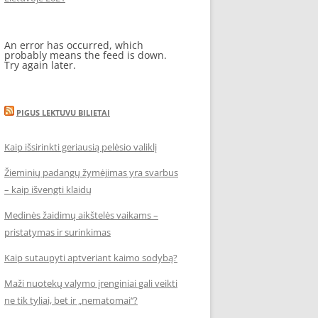
An error has occurred, which
probably means the feed is down.
Try again later.
PIGUS LEKTUVU BILIETAI
Kaip išsirinkti geriausią pelėsio valiklį
Žieminių padangų žymėjimas yra svarbus
– kaip išvengti klaidų
Medinės žaidimų aikštelės vaikams –
pristatymas ir surinkimas
Kaip sutaupyti aptveriant kaimo sodybą?
Maži nuotekų valymo įrenginiai gali veikti
ne tik tyliai, bet ir „nematomai‘‘?