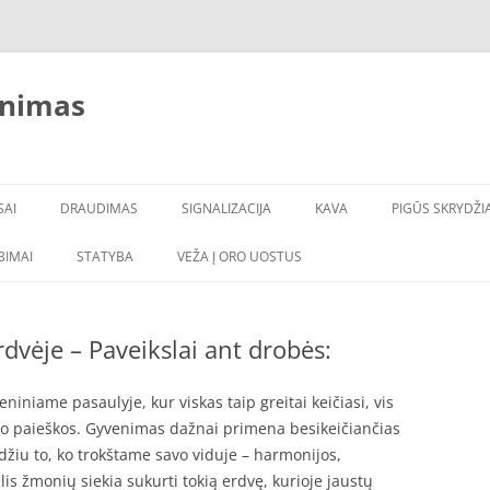
inimas
SAI
DRAUDIMAS
SIGNALIZACIJA
KAVA
PIGŪS SKRYDŽIA
LBIMAI
STATYBA
VEŽA Į ORO UOSTUS
dvėje – Paveikslai ant drobės:
iniame pasaulyje, kur viskas taip greitai keičiasi, vis
o paieškos. Gyvenimas dažnai primena besikeičiančias
žiu to, ko trokštame savo viduje – harmonijos,
s žmonių siekia sukurti tokią erdvę, kurioje jaustų