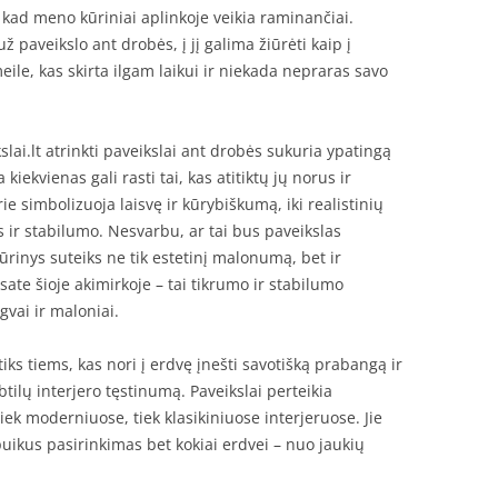
 kad meno kūriniai aplinkoje veikia raminančiai.
už paveikslo ant drobės, į jį galima žiūrėti kaip į
eile, kas skirta ilgam laikui ir niekada nepraras savo
lai.lt atrinkti paveikslai ant drobės sukuria ypatingą
kiekvienas gali rasti tai, kas atitiktų jų norus ir
ie simbolizuoja laisvę ir kūrybiškumą, iki realistinių
 ir stabilumo. Nesvarbu, ar tai bus paveikslas
rinys suteiks ne tik estetinį malonumą, bet ir
te šioje akimirkoje – tai tikrumo ir stabilumo
gvai ir maloniai.
iks tiems, kas nori į erdvę įnešti savotišką prabangą ir
btilų interjero tęstinumą. Paveikslai perteikia
iek moderniuose, tiek klasikiniuose interjeruose. Jie
a puikus pasirinkimas bet kokiai erdvei – nuo jaukių