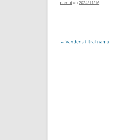
namui
on
2024/11/16
.
Post
←
Vandens filtrai namui
navigation