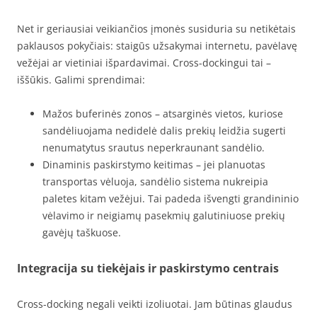
Net ir geriausiai veikiančios įmonės susiduria su netikėtais
paklausos pokyčiais: staigūs užsakymai internetu, pavėlavę
vežėjai ar vietiniai išpardavimai. Cross-dockingui tai –
iššūkis. Galimi sprendimai:
Mažos buferinės zonos – atsarginės vietos, kuriose
sandėliuojama nedidelė dalis prekių leidžia sugerti
nenumatytus srautus neperkraunant sandėlio.
Dinaminis paskirstymo keitimas – jei planuotas
transportas vėluoja, sandėlio sistema nukreipia
paletes kitam vežėjui. Tai padeda išvengti grandininio
vėlavimo ir neigiamų pasekmių galutiniuose prekių
gavėjų taškuose.
Integracija su tiekėjais ir paskirstymo centrais
Cross-docking negali veikti izoliuotai. Jam būtinas glaudus