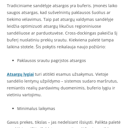
Tradiciniame sandėlyje atsargos yra buferis. Įmonės laiko
saugos atsargas, kad sušvelnintų paklausos šuolius ar
tiekimo vėlavimus. Taip pat atsargų valdymas sandėlyje
leidžia optimizuoti atsargų likučius regioniniuose
sandėliuose ar parduotuvėse. Cross-dockingas pakeičia šį
buferį nuolatiniu prekių srautu. Kiekviena paletė tampa
laikina stotele. Šis pokytis reikalauja naujo požiūrio:
Paklausos srautu pagrįstos atsargos
Atsargų lygiai
turi atitikti esamus užsakymus. Vietoje
sandėlio lentynų užpildymo – sistemos sudaro maršrutus,
remiantis realių pardavimų duomenimis, buferio lygiu ir
vietiniu vartojimu.
Minimalus laikymas
Gavus prekes, tikslas – jas nedelsiant išsiųsti. Palikta paletė