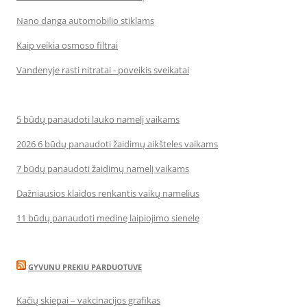
Nano danga automobilio stiklams
Kaip veikia osmoso filtrai
Vandenyje rasti nitratai - poveikis sveikatai
5 būdų panaudoti lauko namelį vaikams
2026 6 būdų panaudoti žaidimų aikšteles vaikams
7 būdų panaudoti žaidimų namelį vaikams
Dažniausios klaidos renkantis vaikų namelius
11 būdų panaudoti medinę laipiojimo sienelę
GYVUNU PREKIU PARDUOTUVE
Kačių skiepai – vakcinacijos grafikas