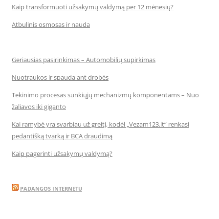
Kaip transformuoti užsakymų valdymą per 12 mėnesių?
Atbulinis osmosas ir nauda
Geriausias pasirinkimas – Automobilių supirkimas
Nuotraukos ir spauda ant drobės
Tekinimo procesas sunkiųjų mechanizmų komponentams – Nuo
žaliavos iki giganto
Kai ramybė yra svarbiau už greitį, kodėl „Vezam123.lt“ renkasi
pedantišką tvarką ir BCA draudimą
Kaip pagerinti užsakymų valdymą?
PADANGOS INTERNETU