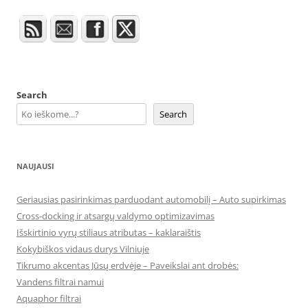
Search
Search
NAUJAUSI
Geriausias pasirinkimas parduodant automobilį – Auto supirkimas
Cross-docking ir atsargų valdymo optimizavimas
Išskirtinio vyrų stiliaus atributas – kaklaraištis
Kokybiškos vidaus durys Vilniuje
Tikrumo akcentas Jūsų erdvėje – Paveikslai ant drobės:
Vandens filtrai namui
Aquaphor filtrai