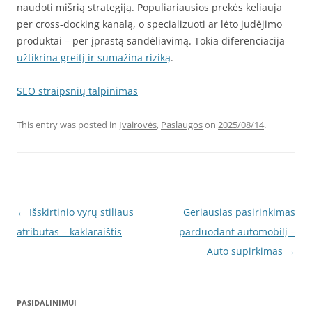
naudoti mišrią strategiją. Populiariausios prekės keliauja
per cross-docking kanalą, o specializuoti ar lėto judėjimo
produktai – per įprastą sandėliavimą. Tokia diferenciacija
užtikrina greitį ir sumažina riziką
.
SEO straipsnių talpinimas
This entry was posted in
Įvairovės
,
Paslaugos
on
2025/08/14
.
Post
←
Išskirtinio vyrų stiliaus
Geriausias pasirinkimas
navigation
atributas – kaklaraištis
parduodant automobilį –
Auto supirkimas
→
PASIDALINIMUI