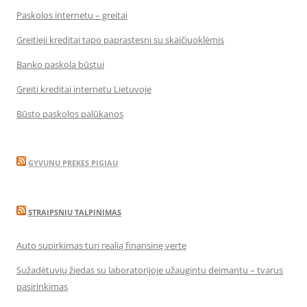
Paskolos internetu – greitai
Greitieji kreditai tapo paprastesni su skaičiuoklėmis
Banko paskola būstui
Greiti kreditai internetu Lietuvoje
Būsto paskolos palūkanos
GYVUNU PREKES PIGIAU
STRAIPSNIU TALPINIMAS
Auto supirkimas turi realią finansinę vertę
Sužadėtuvių žiedas su laboratorijoje užaugintu deimantu – tvarus
pasirinkimas