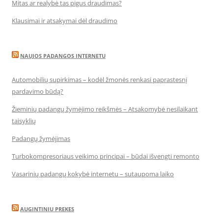
Mitas ar realybė tas pigus draudimas?
Klausimai ir atsakymai dėl draudimo
NAUJOS PADANGOS INTERNETU
Automobilių supirkimas – kodėl žmonės renkasi paprastesnį
pardavimo būdą?
Žieminių padangų žymėjimo reikšmės – Atsakomybė nesilaikant
taisyklių
Padangų žymėjimas
Turbokompresoriaus veikimo principai – būdai išvengti remonto
Vasarinių padangų kokybė internetu – sutaupoma laiko
AUGINTINIU PREKES