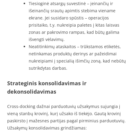
Tiesioginė atsargų suvestinė – įeinančių ir
išeinančių srautų apimtis stebima viename
ekrane. Jei susidaro spūstis – operacijos
prisitaiko, t.y. nukreipia paletes į kitas laisvas
zonas ar pakrovimo rampas, kad būtų galima
išvengti vėlavimų.
Neatitinkimų ataskaitos – trūkstamos etiketės,
netinkamas produktų derinys ar pažeidimai
nukreipiami į specialią išimčių zoną, kad nebūtų
sutrikdytas darbas.
Strateginis konsolidavimas ir
dekonsolidavimas
Cross-docking dažnai parduotuvių užsakymus sujungia į
vieną stanbų krovinį, kurį užsako iš tiekėjo. Gautą krovinį
paskirsto į mažesnes partijas pagal pirminius parduotuvių.
Užsakymų konsolidavimas grindžiamas: