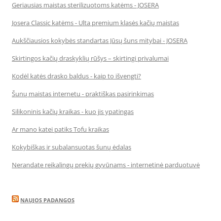
Geriausias maistas sterilizuotoms katėms - JOSERA
Josera Classic katėms - Ulta premium klasės kačių maistas
Aukščiausios kokybės standartas Jūsų šuns mitybai - JOSERA
Skirtingos kačių draskyklių rūšys – skirtingi privalumai
Kodėl katės drasko baldus - kaip to išvengti?
Šunų maistas internetu - praktiškas pasirinkimas
Silikoninis kačių kraikas - kuo jis ypatingas
Ar mano katei patiks Tofu kraikas
Kokybiškas ir subalansuotas šunų ėdalas
Nerandate reikalingų prekių gyvūnams - internetinė parduotuvė
NAUJOS PADANGOS