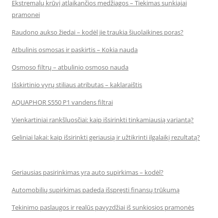
Ekstremalų krūvį atlaikančios medžiagos – Tiekimas sunkiajai
pramonei
Raudono aukso žiedai – kodėl jie traukia šiuolaikines poras?
Atbulinis osmosas ir paskirtis – Kokia nauda
Osmoso filtrų – atbulinio osmoso nauda
Išskirtinio vyrų stiliaus atributas – kaklaraištis
AQUAPHOR S550 P1 vandens filtrai
Vienkartiniai rankšluosčiai: kaip išsirinkti tinkamiausią variantą?
Geliniai lakai: kaip išsirinkti geriausią ir užtikrinti ilgalaikį rezultatą?
Geriausias pasirinkimas yra auto supirkimas – kodėl?
Automobilių supirkimas padeda išspręsti finansų trūkumą
Tekinimo paslaugos ir realūs pavyzdžiai iš sunkiosios pramonės