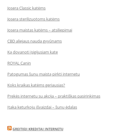
Josera Classic katėms
Josera sterilizuotoms katėms
Josera maistas katėms – atsiliepimai
CBD aliejaus nauda gyvūnams
Ką dovanoti įsigijusiam katę
ROYAL Canin
Patogumas šunų maistą pirkti internetu
Koks kraikas katėms geriausias?
Prekės internetu su akcija – praktiškas pasirinkimas
Įtaka keturkojų išvaizdai – šunų ėdalas
GREITIEJI KREDITAI INTERNETU