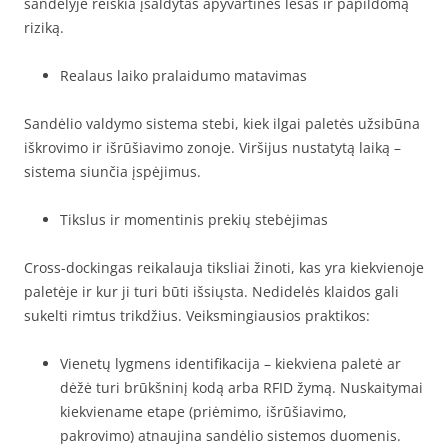
sandėlyje reiškia įšaldytas apyvartines lėšas ir papildomą
riziką.
Realaus laiko pralaidumo matavimas
Sandėlio valdymo sistema stebi, kiek ilgai paletės užsibūna
iškrovimo ir išrūšiavimo zonoje. Viršijus nustatytą laiką –
sistema siunčia įspėjimus.
Tikslus ir momentinis prekių stebėjimas
Cross-dockingas reikalauja tiksliai žinoti, kas yra kiekvienoje
paletėje ir kur ji turi būti išsiųsta. Nedidelės klaidos gali
sukelti rimtus trikdžius. Veiksmingiausios praktikos:
Vienetų lygmens identifikacija – kiekviena paletė ar
dėžė turi brūkšninį kodą arba RFID žymą. Nuskaitymai
kiekviename etape (priėmimo, išrūšiavimo,
pakrovimo) atnaujina sandėlio sistemos duomenis.