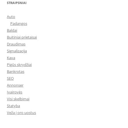
STRAIPSNIAI
Auto
Padangos
Baldai
Buitiniai prietaisai
Draudimas
Signalizacija
Kava
Pigūs skrydžiai
Bankrotas
SEO
Annonser
Įvairovės
Visi skelbimai
Statyba
Veža į oro uostus