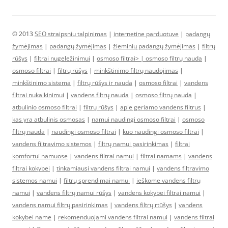
© 2013
SEO straipsniu talpinimas
|
internetine parduotuve
|
padangų
žymėjimas
|
padangų žymėjimas
|
žieminių padangų žymėjimas
|
filtrų
rūšys
|
filtrai nugeležinimui
|
osmoso filtrai> |
osmoso filtrų nauda
|
osmoso filtrai
|
filtrų rūšys
|
minkštinimo filtrų naudojimas
|
minkštinimo sistema
|
filtrų rūšys ir nauda
|
osmoso filtrai
|
vandens
filtrai nukalkinimui
|
vandens filtrų nauda
|
osmoso filtrų nauda
|
atbulinio osmoso filtrai
|
filtrų rūšys
|
apie geriamo vandens filtrus
|
kas yra atbulinis osmosas
|
namui naudingi osmoso filtrai
|
osmoso
filtrų nauda
|
naudingi osmoso filtrai
|
kuo naudingi osmoso filtrai
|
vandens filtravimo sistemos
|
filtrų namui pasirinkimas
|
filtrai
komfortui namuose
|
vandens filtrai namui
|
filtrai namams
|
vandens
filtrai kokybei
|
tinkamiausi vandens filtrai namui
|
vandens filtravimo
sistemos namui
|
filtrų sprendimai namui
|
ieškome vandens filtrų
namui
|
vandens filtrų namui rūšys
|
vandens kokybei filtrai namui
|
vandens namui filtrų pasirinkimas
|
vandens filtrų rtūšys
|
vandens
kokybei name
|
rekomenduojami vandens filtrai namui
|
vandens filtrai