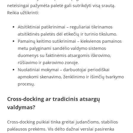
neteisingai pažymėta paletė gali sutrikdyti visą srautą.
Reikia užtikrinti:
Atsitiktiniai patikrinimai – reguliariai tikrinamos
atsitiktinės paletės dėl etikečių ir turinio tikslumo.
Pamainų keitimo sutikrinimai – kiekvienos pamainos
metu palyginami sandėlio valdymo sistemos
duomenys su faktinėmis atsargomis iškrovimo,
rūšiavimo ir pakrovimo zonoje.
Nuolatiniai mokymai – darbuotojai periodiškai
apmokomi skenavimo, ženklinimo ir išimčių tvarkymo
procesų.
Cross-docking ar tradicinis atsargų
valdymas?
Cross-docking puikiai tinka greitai judančioms, stabilios
paklausos prekėms. Vis dėlto dažnai verslai pasirenka