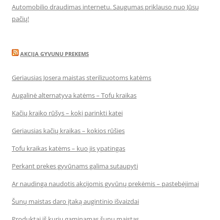
Automobilio draudimas internetu. Saugumas priklauso nuo Jūsų
pačių!
AKCIJA GYVUNU PREKEMS
Geriausias Josera maistas sterilizuotoms katėms
Augalinė alternatyva katėms – Tofu kraikas
Kačių kraiko rūšys – kokį parinkti katei
Geriausias kačių kraikas – kokios rūšies
Tofu kraikas katėms – kuo jis ypatingas
Perkant prekes gyvūnams galima sutaupyti
Ar naudinga naudotis akcijomis gyvūnų prekėmis – pastebėjimai
Šunų maistas daro įtaką augintinio išvaizdai
Produktai iš kurių gaminamas šunų maistas