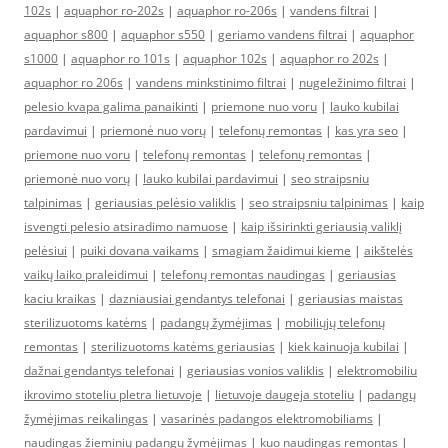
102s
|
aquaphor ro-202s
|
aquaphor ro-206s
|
vandens filtrai
|
aquaphor s800
|
aquaphor s550
|
geriamo vandens filtrai
|
aquaphor
s1000
|
aquaphor ro 101s
|
aquaphor 102s
|
aquaphor ro 202s
|
aquaphor ro 206s
|
vandens minkstinimo filtrai
|
nugeležinimo filtrai
|
pelesio kvapa galima panaikinti
|
priemone nuo voru
|
lauko kubilai
pardavimui
|
priemonė nuo vorų
|
telefonų remontas
|
kas yra seo
|
priemone nuo voru
|
telefonų remontas
|
telefonų remontas
|
priemonė nuo vorų
|
lauko kubilai pardavimui
|
seo straipsniu
talpinimas
|
geriausias pelėsio valiklis
|
seo straipsniu talpinimas
|
kaip
isvengti pelesio atsiradimo namuose
|
kaip išsirinkti geriausią valiklį
pelėsiui
|
puiki dovana vaikams
|
smagiam žaidimui kieme
|
aikštelės
vaikų laiko praleidimui
|
telefonų remontas naudingas
|
geriausias
kaciu kraikas
|
dazniausiai gendantys telefonai
|
geriausias maistas
sterilizuotoms katėms
|
padangų žymėjimas
|
mobiliųjų telefonų
remontas
|
sterilizuotoms katėms geriausias
|
kiek kainuoja kubilai
|
dažnai gendantys telefonai
|
geriausias vonios valiklis
|
elektromobiliu
ikrovimo stoteliu pletra lietuvoje
|
lietuvoje daugeja stoteliu
|
padangų
žymėjimas reikalingas
|
vasarinės padangos elektromobiliams
|
naudingas žieminių padangų žymėjimas
|
kuo naudingas remontas
|