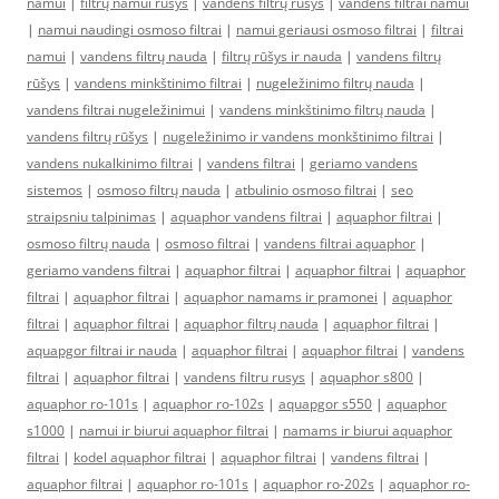
namui
|
filtrų namui rūšys
|
vandens filtrų rūšys
|
vandens filtrai namui
|
namui naudingi osmoso filtrai
|
namui geriausi osmoso filtrai
|
filtrai
namui
|
vandens filtrų nauda
|
filtrų rūšys ir nauda
|
vandens filtrų
rūšys
|
vandens minkštinimo filtrai
|
nugeležinimo filtrų nauda
|
vandens filtrai nugeležinimui
|
vandens minkštinimo filtrų nauda
|
vandens filtrų rūšys
|
nugeležinimo ir vandens monkštinimo filtrai
|
vandens nukalkinimo filtrai
|
vandens filtrai
|
geriamo vandens
sistemos
|
osmoso filtrų nauda
|
atbulinio osmoso filtrai
|
seo
straipsniu talpinimas
|
aquaphor vandens filtrai
|
aquaphor filtrai
|
osmoso filtrų nauda
|
osmoso filtrai
|
vandens filtrai aquaphor
|
geriamo vandens filtrai
|
aquaphor filtrai
|
aquaphor filtrai
|
aquaphor
filtrai
|
aquaphor filtrai
|
aquaphor namams ir pramonei
|
aquaphor
filtrai
|
aquaphor filtrai
|
aquaphor filtrų nauda
|
aquaphor filtrai
|
aquapgor filtrai ir nauda
|
aquaphor filtrai
|
aquaphor filtrai
|
vandens
filtrai
|
aquaphor filtrai
|
vandens filtru rusys
|
aquaphor s800
|
aquaphor ro-101s
|
aquaphor ro-102s
|
aquapgor s550
|
aquaphor
s1000
|
namui ir biurui aquaphor filtrai
|
namams ir biurui aquaphor
filtrai
|
kodel aquaphor filtrai
|
aquaphor filtrai
|
vandens filtrai
|
aquaphor filtrai
|
aquaphor ro-101s
|
aquaphor ro-202s
|
aquaphor ro-