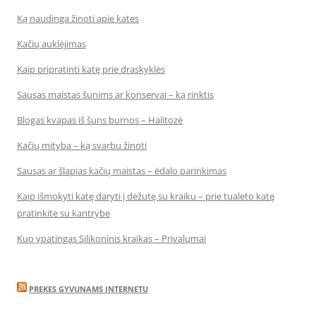
Ką naudinga žinoti apie kates
Kačių auklėjimas
Kaip pripratinti katę prie draskyklės
Sausas maistas šunims ar konservai – ką rinktis
Blogas kvapas iš šuns burnos – Halitozė
Kačių mityba – ką svarbu žinoti
Sausas ar šlapias kačių maistas – ėdalo parinkimas
Kaip išmokyti katę daryti į dėžutę su kraiku – prie tualeto katę
pratinkite su kantrybe
Kuo ypatingas Silikoninis kraikas – Privalumai
PREKES GYVUNAMS INTERNETU