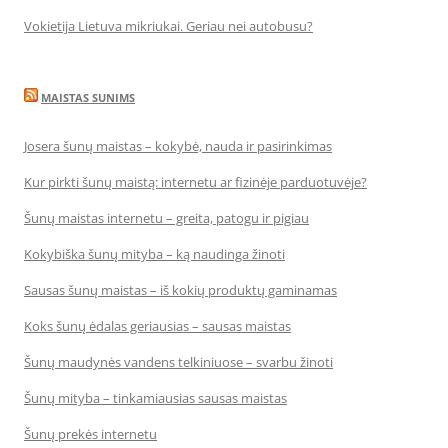
Vokietija Lietuva mikriukai. Geriau nei autobusu?
MAISTAS SUNIMS
Josera šunų maistas – kokybė, nauda ir pasirinkimas
Kur pirkti šunų maistą: internetu ar fizinėje parduotuvėje?
Šunų maistas internetu – greita, patogu ir pigiau
Kokybiška šunų mityba – ką naudinga žinoti
Sausas šunų maistas – iš kokių produktų gaminamas
Koks šunų ėdalas geriausias – sausas maistas
Šunų maudynės vandens telkiniuose – svarbu žinoti
Šunų mityba – tinkamiausias sausas maistas
Šunų prekės internetu