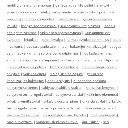
mobiliųjų telefonų remontas
|
geriausias valiklis peliui
|
efektyvi
priemone nuo voru
|
efektyviai veikiantis pelėsio valiklis
|
priemonė
nuo vorų
|
telefonų remontas
|
josera classic
|
geriausias pelesio
valiklis
|
kas yra seo straipsniai
|
seo straipsniu talpinimas
|
isorinis
seo optimizavimas
|
vidinis seo optimizavimas
|
kaip optimizuoti
svetaine
|
kriaukles
|
seo apzvalga
|
namu apyvokos reikmenys
|
buitis
|
vaikams
|
seo straipsniu talpinimas
|
bakterijos kanalizacijai
|
saugus
zaidimas vaikams
|
seo straipsniu talpinimas
|
nuo kada ziemines
|
siltnamiai stipruolis atsiliepimai
|
polikarbonatiniai šiltnamiai stipruolis
|
kodel atsiranda pelesis
|
listerijos bakterija
|
zieminio langu skyscio
savybes
|
vaiku zaidimui
|
bioloģiskie risinājumi
|
geriausios
kanalizacijos bakterijos
|
adblue skystis
|
buhalterine apskaita
|
saldytuvu rankenos
|
saldytuvu saldikliu stalciai
|
saldytuvu lentynos
|
saldytuvu termoreguliatoriai
|
saldytuvu stalciai
|
kaitinimo elementai
|
orkaiciu ventiliatoriai
|
orkaiciu duru tarpines
|
orkaiciu stiklai
|
orkaiciu
termoreguliatoriai
|
parama privaciam darzeliui
|
darzeliai gelbeja
|
pasirinkimas vilniuje
|
ieskome geriausio darzelio
|
privatus darzelis
|
masinu voztuvai
|
vandens isleidimo siurbliai
|
duru stiklai
|
seo