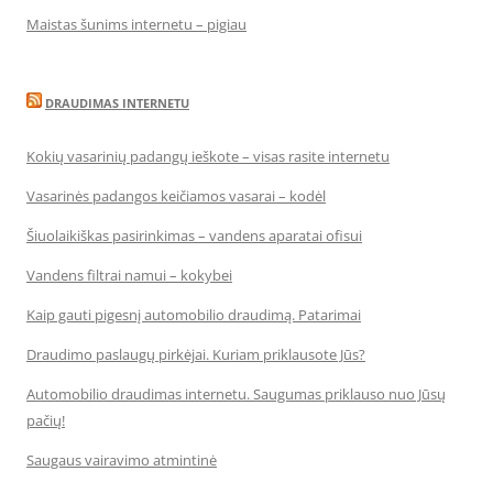
Maistas šunims internetu – pigiau
DRAUDIMAS INTERNETU
Kokių vasarinių padangų ieškote – visas rasite internetu
Vasarinės padangos keičiamos vasarai – kodėl
Šiuolaikiškas pasirinkimas – vandens aparatai ofisui
Vandens filtrai namui – kokybei
Kaip gauti pigesnį automobilio draudimą. Patarimai
Draudimo paslaugų pirkėjai. Kuriam priklausote Jūs?
Automobilio draudimas internetu. Saugumas priklauso nuo Jūsų
pačių!
Saugaus vairavimo atmintinė