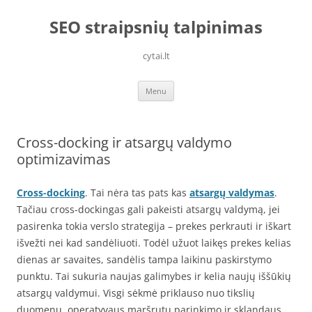
Skip
to
SEO straipsnių talpinimas
content
cytai.lt
Menu
Cross-docking ir atsargų valdymo
optimizavimas
Cross-docking
. Tai nėra tas pats kas
atsargų valdymas
.
Tačiau cross-dockingas gali pakeisti atsargų valdymą, jei
pasirenka tokia verslo strategija – prekes perkrauti ir iškart
išvežti nei kad sandėliuoti. Todėl užuot laikęs prekes kelias
dienas ar savaites, sandėlis tampa laikinu paskirstymo
punktu. Tai sukuria naujas galimybes ir kelia naujų iššūkių
atsargų valdymui. Visgi sėkmė priklauso nuo tikslių
duomenų, operatyvaus maršrutų parinkimo ir sklandaus