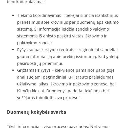
bendradarbiavimas:
Tiekimo koordinavimas – tiekėjai siunčia išankstinius
pranešimus apie krovinius per duomenų apsikeitimo
sistemą. Ši informacija leidžia sandėlio valdymo
sistemoms iš anksto paskirti vietas iškrovimo ir
pakrovimo zonose.
Ryšys su paskirstymo centrais – regioniniai sandėliai
gauna informaciją apie prekių išsiuntimą, kad galėtų
pasiruošti jų priėmimui.
Grįžtamasis ryšys – kiekvienos pamainos pabaigoje
analizuojami pagrindiniai KPI: srauto pralaidumas,
užlaikymo laikas iškrovimo ir pakrovimo zonose, bei
išimčių kiekiai. Duomenys padeda tiekėjams bei
vežėjams tobulinti savo procesus.
Duomenų kokybės svarba
Tiksli informacija – viso proceso pagrindas. Net viena