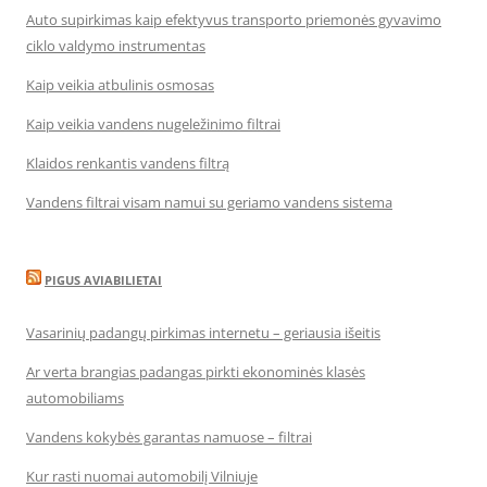
Auto supirkimas kaip efektyvus transporto priemonės gyvavimo
ciklo valdymo instrumentas
Kaip veikia atbulinis osmosas
Kaip veikia vandens nugeležinimo filtrai
Klaidos renkantis vandens filtrą
Vandens filtrai visam namui su geriamo vandens sistema
PIGUS AVIABILIETAI
Vasarinių padangų pirkimas internetu – geriausia išeitis
Ar verta brangias padangas pirkti ekonominės klasės
automobiliams
Vandens kokybės garantas namuose – filtrai
Kur rasti nuomai automobilį Vilniuje