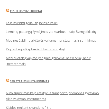
PIGUS LEKTUVU BILIETAI
Kaip išsirinkti geriausią pelėsio valiklį
Žieminių padangų žymėjimas yra svarbus – kaip išvengti klaidų
Medinės žaidimų aikštelės vaikams – pristatymas ir surinkimas
Kaip sutaupyti aptveriant kaimo sodybą?
Maži nuotekų valymo įrenginiai gali veikti ne tik tyliai, bet ir
„nematomai‘‘?
SEO STRAIPSNIU TALPINIMAS
Auto supirkimas kaip efektyvus transporto priemonės gyvavimo
ciklo valdymo instrumentas
Klaidos renkantis vandens filtrą