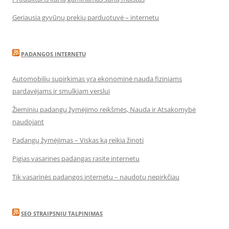
Geriausia gyvūnų prekių parduotuvė – internetu
PADANGOS INTERNETU
Automobilių supirkimas yra ekonominė nauda fiziniams
pardavėjams ir smulkiam verslui
Žieminių padangų žymėjimo reikšmės, Nauda ir Atsakomybė
naudojant
Padangų žymėjimas – Viskas ką reikia žinoti
Pigias vasarines padangas rasite internetu
Tik vasarinės padangos internetu – naudotų nepirkčiau
SEO STRAIPSNIU TALPINIMAS