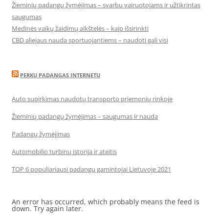
Žieminių padangų žymėjimas – svarbu vairuotojams ir užtikrintas
saugumas
Medinės vaikų žaidimų aikštelės – kaip išsirinkti
CBD aliejaus nauda sportuojantiems – naudoti gali visi
PERKU PADANGAS INTERNETU
Auto supirkimas naudotų transporto priemonių rinkoje
Žieminių padangų žymėjimas – saugumas ir nauda
Padangų žymėjimas
Automobilio turbinų istorija ir ateitis
TOP 6 populiariausi padangų gamintojai Lietuvoje 2021
An error has occurred, which probably means the feed is
down. Try again later.