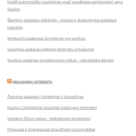
Kodėl automobilių supirkimas ypač naudingas parduodant seną,
daužtą
Žieminių padangų reikšmės – Nauda ir atsakomybė pažeidus
taisykles
Renkantis padangas žymėjimas yra svarbus
Vasarinių padangų pirkimo internetu privalumai
Svarbus padangų protektoriaus raštas – atkreipkite dėmesį
DRAUDIMAS INTERNETU
Žieminių padangų žymėjimas ir draudimas
Naujos Continental vasarinės padangos internetu
Vandens filtrai namui – kiekvienam gyventojui
Pigiausiai ir brangiausiai draudžiami automobiliai