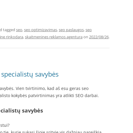
d tagged
seo
,
seo optimizavimas
,
seo paslaugos
,
seo
ine rinkodara
,
skaitmenines reklamos agentura
on
2022/08/26
.
specialistų savybės
avybės. Vien tvirtinimo, kad aš esu geras seo
alisto kokybės patvirtinimas yra atlikti SEO darbai.
cialistų savybės
stui?
 tie, kurie sukasi šioje srityje vis dažniau pareiškia,