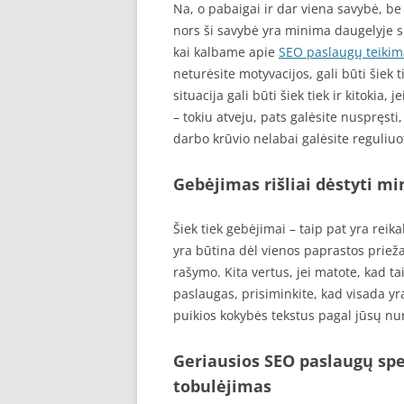
Na, o pabaigai ir dar viena savybė, be k
nors ši savybė yra minima daugelyje sk
kai kalbame apie
SEO paslaugų teikim
neturėsite motyvacijos, gali būti šiek 
situacija gali būti šiek tiek ir kitokia
– tokiu atveju, pats galėsite nuspręsti
darbo krūvio nelabai galėsite reguliuot
Gebėjimas rišliai dėstyti min
Šiek tiek gebėjimai – taip pat yra reika
yra būtina dėl vienos paprastos priež
rašymo. Kita vertus, jei matote, kad tai 
paslaugas, prisiminkite, kad visada y
puikios kokybės tekstus pagal jūsų n
Geriausios SEO paslaugų spe
tobulėjimas