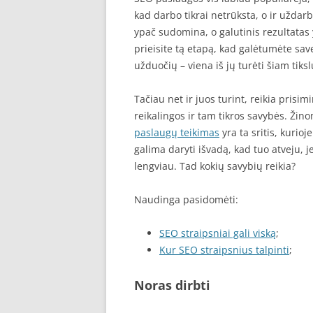
kad darbo tikrai netrūksta, o ir uždar
ypač sudomina, o galutinis rezultatas 
prieisite tą etapą, kad galėtumėte save
užduočių – viena iš jų turėti šiam tiksl
Tačiau net ir juos turint, reikia prisimi
reikalingos ir tam tikros savybės. Žino
paslaugų teikimas
yra ta sritis, kurioj
galima daryti išvadą, kad tuo atveju, j
lengviau. Tad kokių savybių reikia?
Naudinga pasidomėti:
SEO straipsniai gali viską
;
Kur SEO straipsnius talpinti
;
Noras dirbti