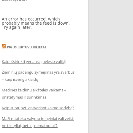
An error has occurred, which
probably means the feed is down.
Try again later.
PIGUS LEKTUVU BILIETAI
Kaip išsirinkti geriausią pelėsio valiklį
Žieminių padangų žymėjimas yra svarbus
– kaip išvengti klaidų
Medinės žaidimų aikštelės vaikams –
pristatymas ir surinkimas
Kaip sutaupyti aptveriant kaimo sodybą?
Maži nuotekų valymo įrenginiai gali veikti
ne tik tyliai, bet ir „nematomai‘‘?