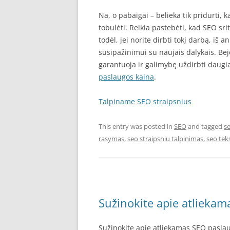
Na, o pabaigai – belieka tik pridurti, k
tobulėti. Reikia pastebėti, kad SEO sri
todėl, jei norite dirbti tokį darbą, iš an
susipažinimui su naujais dalykais. Bej
garantuoja ir galimybę uždirbti daugia
paslaugos kaina
.
Talpiname SEO straipsnius
This entry was posted in
SEO
and tagged
s
rasymas
,
seo straipsniu talpinimas
,
seo tek
Sužinokite apie atliekam
Sužinokite apie atliekamas SEO paslau