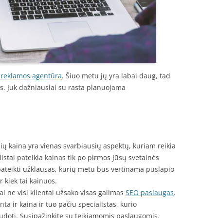
 reklamos agentūra
. Šiuo metu jų yra labai daug, tad
. Juk dažniausiai su rasta planuojama
ų kaina yra vienas svarbiausių aspektų, kuriam reikia
listai pateikia kainas tik po pirmos Jūsų svetainės
 pateikti užklausas, kurių metu bus vertinama puslapio
r kiek tai kainuos.
ai ne visi klientai užsako visas galimas
SEO paslaugas
.
nta ir kaina ir tuo pačiu specialistas, kurio
doti. Susipažinkite su teikiamomis paslaugomis.