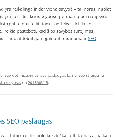
ad yra reikalinga ir dar viena savybė – tai noras, nuolat
tis yra ta sritis, kurioje gausu permainų bei naujovių,
ksto galite nusiteikti tam, kad teks skirti laiko
e, reikia pastebėti, kad šios savybės turėjimas
u – nuolat tobulėjant gali būti didinama ir
SEO
eo
,
seo optimizavimas
,
seo paslaugos kaina
,
seo straipsniu
stu rasymas
on
2015/08/18
.
as SEO paslaugas
gas. Informacijos apie kokybiškai atliekamas arba kaip