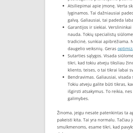
Atsiliepimai apie įmonę. Verta s
lyginamos. Tai dažniausiai paded
galvą. Galiausiai, tai padeda laba
Garantijos ir siekiai. Verslininkai
nauda. Tokių specialistų siūlome
tradicinė, sunkiai apibrėžiama. 
daugelio veiksnių. Geras
optimiz
Sutarties sąlygos. Visada siūlom
tikri, kad tokiu atveju tiksliau ži
kliento, teises, o tai tikrai laba
Bendravimas. Galiausiai, visada 
Tokiu atveju galite būti tikras, 
išgirsti atsakymus. To reikia, n
galimybes.
Žinoma, jeigu nesate patenkintas ta ag
pakeisti kita. Tai yra normalu. Tačiau
smulkmenoms, esame tikri, kad pavyks r