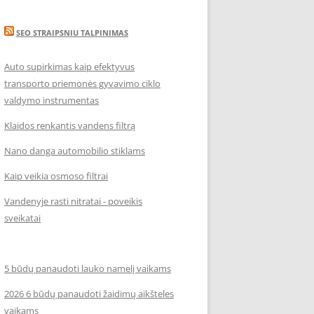
SEO STRAIPSNIU TALPINIMAS
Auto supirkimas kaip efektyvus
transporto priemonės gyvavimo ciklo
valdymo instrumentas
Klaidos renkantis vandens filtrą
Nano danga automobilio stiklams
Kaip veikia osmoso filtrai
Vandenyje rasti nitratai - poveikis
sveikatai
5 būdų panaudoti lauko namelį vaikams
2026 6 būdų panaudoti žaidimų aikšteles
vaikams