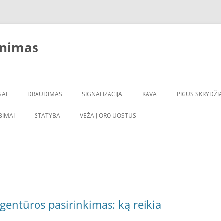
inimas
SAI
DRAUDIMAS
SIGNALIZACIJA
KAVA
PIGŪS SKRYDŽIA
LBIMAI
STATYBA
VEŽA Į ORO UOSTUS
entūros pasirinkimas: ką reikia