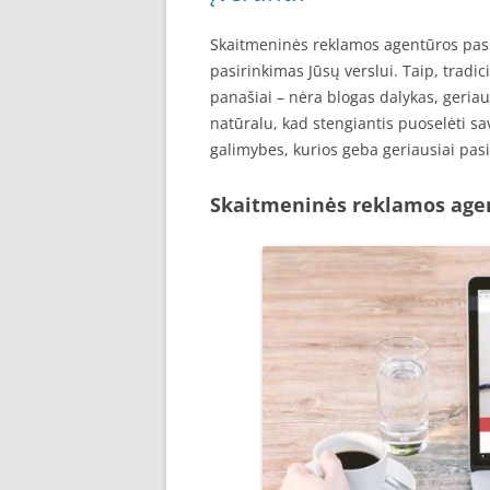
Skaitmeninės reklamos agentūros pasir
pasirinkimas Jūsų verslui. Taip, tradic
panašiai – nėra blogas dalykas, geriau
natūralu, kad stengiantis puoselėti sav
galimybes, kurios geba geriausiai pasie
Skaitmeninės reklamos age