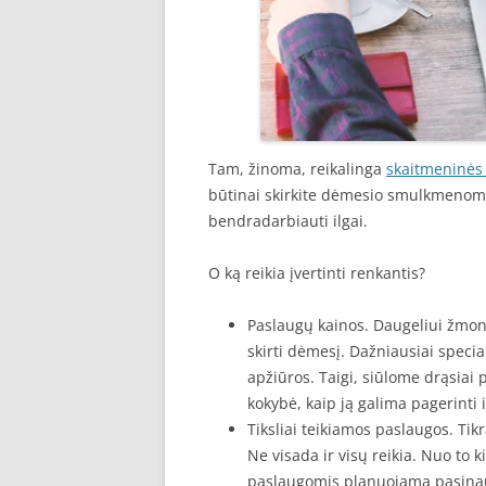
Tam, žinoma, reikalinga
skaitmeninės
būtinai skirkite dėmesio smulkmenoms
bendradarbiauti ilgai.
O ką reikia įvertinti renkantis?
Paslaugų kainos. Daugeliui žmoni
skirti dėmesį. Dažniausiai specia
apžiūros. Taigi, siūlome drąsiai
kokybė, kaip ją galima pagerinti i
Tiksliai teikiamos paslaugos. Tikr
Ne visada ir visų reikia. Nuo to ki
paslaugomis planuojama pasinau