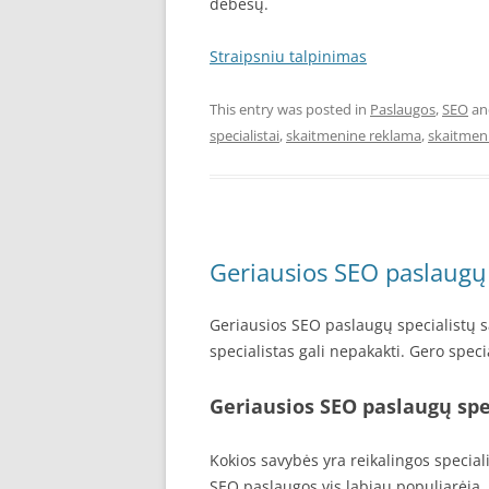
debesų.
Straipsniu talpinimas
This entry was posted in
Paslaugos
,
SEO
an
specialistai
,
skaitmenine reklama
,
skaitmen
Geriausios SEO paslaugų 
Geriausios SEO paslaugų specialistų s
specialistas gali nepakakti. Gero speci
Geriausios SEO paslaugų spe
Kokios savybės yra reikalingos speciali
SEO paslaugos vis labiau populiarėja, o