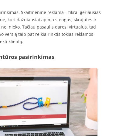
inkimas. Skaitmeninė reklama – tikrai geriausias
inė, kuri dažniausiai apima stengus, skrajutes ir
 nei nieko. Tačiau pasaulis darosi virtualus, tad
o verslą taip pat reikia rinktis tokias reklamos
kti klientą.
ntūros pasirinkimas