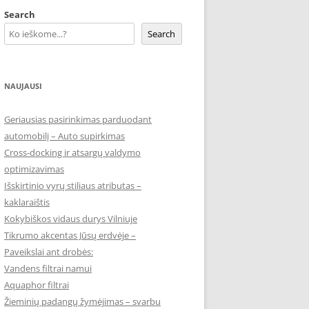
Search
Search
NAUJAUSI
Geriausias pasirinkimas parduodant
automobilį – Auto supirkimas
Cross-docking ir atsargų valdymo
optimizavimas
Išskirtinio vyrų stiliaus atributas –
kaklaraištis
Kokybiškos vidaus durys Vilniuje
Tikrumo akcentas Jūsų erdvėje –
Paveikslai ant drobės:
Vandens filtrai namui
Aquaphor filtrai
Žieminių padangų žymėjimas – svarbu