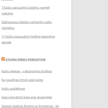
7 būdų panaudoti žaidimų namelį
vaikams
Dažniausios klaidos renkantis vaikų
namelius
11 būdų panaudoti medinę laipiojimo
sienelę
GYVUNU PREKIU PARDUOTUVE
Kačių skiepai – vakcinacijos grafikas
Ką naudinga žinoti apie kates
Kačių auklėjimas
Kaip pripratinti katę prie draskyklės
Sausas maistas šunims ar konservai – ką