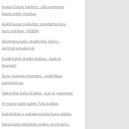
Josera Classic katėms - Ulta premium
klasės kačių maistas
Aukščiausios kokybės standartas Jūsų
šuns mitybai - JOSERA
Skirtingos kačių draskyklių rūšys –
skirtingi privalumai
Kodėl katės drasko baldus - kaip to
išvengti?
Šunų maistas internetu - praktiškas
pasirinkimas
Silikoninis kačių kraikas - kuo jis ypatingas
Ar mano katei patiks Tofu kraikas
Kokybiškas ir subalansuotas šunų ėdalas
Nerandate reikalingų prekių gyvūnams -