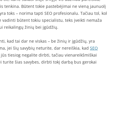
bis tenkina. Būtent tokie pastebėjimai ne vieną jaunuolį
yra toks – norima tapti SEO profesionalu. Tačiau tol, kol
 vadinti būtent tokiu specialistu, teks įveikti nemaža
ui reikalingų žinių bei įgūdžių.
nti, kad tai dar ne viskas – be žinių ir įgūdžių, yra
ma, jei šių savybių neturite, dar nereiškia, kad
SEO
e jūs tiesiog negalite dirbti, tačiau vienareikšmiškai
ei turite šias savybes, dirbti tokį darbą bus gerokai