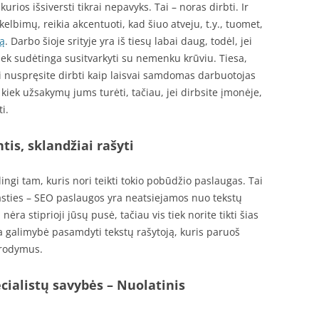
urios išsiversti tikrai nepavyks. Tai – noras dirbti. Ir
elbimų, reikia akcentuoti, kad šiuo atveju, t.y., tuomet,
ą
. Darbo šioje srityje yra iš tiesų labai daug, todėl, jei
tiek sudėtinga susitvarkyti su nemenku krūviu. Tiesa,
, jei nuspręsite dirbti kaip laisvai samdomas darbuotojas
, kiek užsakymų jums turėti, tačiau, jei dirbsite įmonėje,
i.
tis, sklandžiai rašyti
lingi tam, kuris nori teikti tokio pobūdžio paslaugas. Tai
asties – SEO paslaugos yra neatsiejamos nuo tekstų
nėra stiprioji jūsų pusė, tačiau vis tiek norite tikti šias
ra galimybė pasamdyti tekstų rašytoją, kuris paruoš
urodymus.
cialistų savybės – Nuolatinis