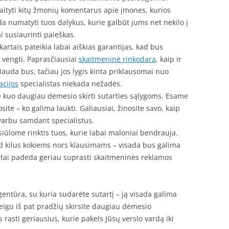
kaityti kitų žmonių komentarus apie įmones, kurios
a numatyti tuos dalykus, kurie galbūt jums net nekilo į
i susiaurinti paieškas.
 kartais pateikia labai aiškias garantijas, kad bus
 vengti. Paprasčiausiai
skaitmeninė rinkodara
, kaip ir
Nauda bus, tačiau jos lygis kinta priklausomai nuo
acijos
specialistas niekada nežadės.
e kuo daugiau dėmesio skirti sutarties sąlygoms. Esame
nosite – ko galima laukti. Galiausiai, žinosite savo, kaip
i svarbu samdant specialistus.
siūlome rinktis tuos, kurie labai maloniai bendrauja.
kad kilus kokiems nors klausimams – visada bus galima
es tai padeda geriau suprasti skaitmeninės reklamos
entūra, su kuria sudarėte sutartį – ją visada galima
 jeigu iš pat pradžių skirsite daugiau dėmesio
asti geriausius, kurie pakels Jūsų verslo vardą iki