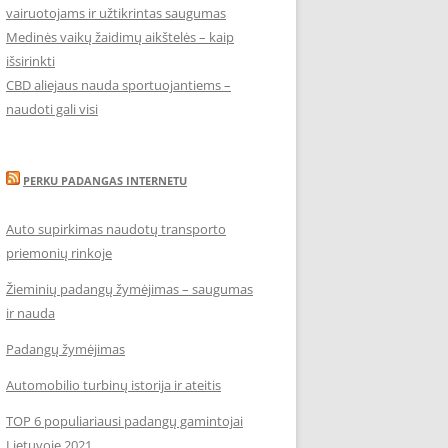
vairuotojams ir užtikrintas saugumas
Medinės vaikų žaidimų aikštelės – kaip
išsirinkti
CBD aliejaus nauda sportuojantiems –
naudoti gali visi
PERKU PADANGAS INTERNETU
Auto supirkimas naudotų transporto
priemonių rinkoje
Žieminių padangų žymėjimas – saugumas
ir nauda
Padangų žymėjimas
Automobilio turbinų istorija ir ateitis
TOP 6 populiariausi padangų gamintojai
Lietuvoje 2021