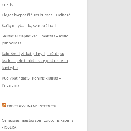
rinktis
Blogas kvapas iš šuns burnos – Halitozė
Kačių mityba – ką svarbu žinoti
Sausas ar šlapias kačių maistas – ėdalo
parinkimas
Kaip išmokyti katę daryti į dėžutę su
kraiku – prie tualeto katę pratinkite su
kantrybe
Kuo ypatingas Silikoninis kraikas –
Privalumai
PREKES GYVUNAMS INTERNETU
Geriausias maistas sterilizuotoms katėms
- JOSERA