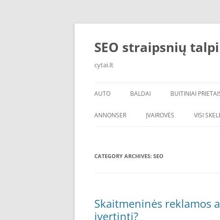
Skip
to
content
SEO straipsnių talp
cytai.lt
AUTO
BALDAI
BUITINIAI PRIETAI
PADANGOS
ANNONSER
ĮVAIROVĖS
VISI SKE
CATEGORY ARCHIVES:
SEO
Skaitmeninės reklamos ag
įvertinti?