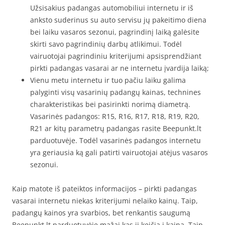
Užsisakius padangas automobiliui internetu ir iš
anksto suderinus su auto servisu jų pakeitimo diena
bei laiku vasaros sezonui, pagrindinį laiką galėsite
skirti savo pagrindinių darbų atlikimui. Todėl
vairuotojai pagrindiniu kriterijumi apsisprendžiant
pirkti padangas vasarai ar ne internetu įvardija laiką;
Vienu metu internetu ir tuo pačiu laiku galima
palyginti visų vasarinių padangų kainas, technines
charakteristikas bei pasirinkti norimą diametrą.
Vasarinės padangos: R15, R16, R17, R18, R19, R20,
R21 ar kitų parametrų padangas rasite Beepunkt.lt
parduotuvėje. Todėl vasarinės padangos internetu
yra geriausia ką gali patirti vairuotojai atėjus vasaros
sezonui.
Kaip matote iš pateiktos informacijos – pirkti padangas
vasarai internetu niekas kriterijumi nelaiko kainų. Taip,
padangų kainos yra svarbios, bet renkantis saugumą
Beepunkt.lt parduotuvėje mažai kas jį keičia į kainą. Taip