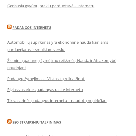
Geriausia gyvūnų prekių parduotuvė – internetu
PADANGOS INTERNETU
Automobilių supirkimas yra ekonominė nauda fiziniams
pardavėjams ir smulkiam verslui
Žieminių padangų žymėjimo reikšmės, Nauda ir Atsakomybė
naudojant
Padangų žymėjimas – Viskas ką reikia žinoti
Pigias vasarines padangas rasite internetu
Tik vasarinės padangos internetu – naudotų nepirkčiau
SEO STRAIPSNIU TALPINIMAS