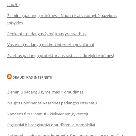
daužtą
Žieminių padangų reikšmės – Nauda ir atsakomybė pažeidus
taisykles
Renkantis padangas žymėjimas yra svarbus
Vasarinių padangų pirkimo internetu privalumai
Svarbus padangų protektoriaus raštas – atkreipkite dėmesį
DRAUDIMAS INTERNETU
Žieminių padangų žymėjimas ir draudimas
Naujos Continental vasarinės padangos internetu
Vandens filtrai namui – kiekvienam gyventojui
Pigiausiai ir brangiausiai draudžiami automobiliai
Automobilio draudimas internetu. Saugumas priklauso nuo Jūsų