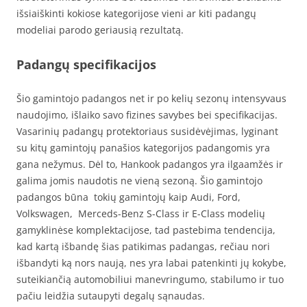
išsiaiškinti kokiose kategorijose vieni ar kiti padangų
modeliai parodo geriausią rezultatą.
Padangų specifikacijos
Šio gamintojo padangos net ir po kelių sezonų intensyvaus
naudojimo, išlaiko savo fizines savybes bei specifikacijas.
Vasarinių padangų protektoriaus susidėvėjimas, lyginant
su kitų gamintojų panašios kategorijos padangomis yra
gana nežymus. Dėl to, Hankook padangos yra ilgaamžės ir
galima jomis naudotis ne vieną sezoną. Šio gamintojo
padangos būna tokių gamintojų kaip Audi, Ford,
Volkswagen, Merceds-Benz S-Class ir E-Class modelių
gamyklinėse komplektacijose, tad pastebima tendencija,
kad kartą išbandę šias patikimas padangas, rečiau nori
išbandyti ką nors naują, nes yra labai patenkinti jų kokybe,
suteikiančią automobiliui manevringumo, stabilumo ir tuo
pačiu leidžia sutaupyti degalų sąnaudas.