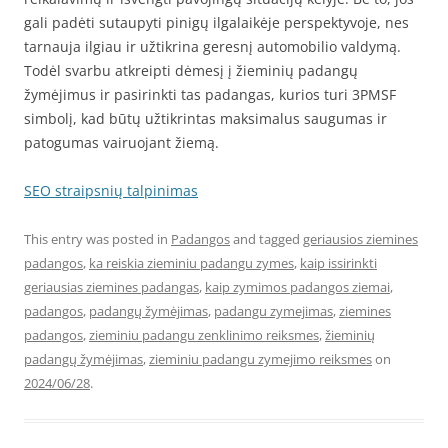
gali padėti sutaupyti pinigų ilgalaikėje perspektyvoje, nes
tarnauja ilgiau ir užtikrina geresnį automobilio valdymą.
Todėl svarbu atkreipti dėmesį į žieminių padangų
žymėjimus ir pasirinkti tas padangas, kurios turi 3PMSF
simbolį, kad būtų užtikrintas maksimalus saugumas ir
patogumas vairuojant žiemą.
SEO straipsnių talpinimas
This entry was posted in
Padangos
and tagged
geriausios ziemines
padangos
,
ka reiskia zieminiu padangu zymes
,
kaip issirinkti
geriausias ziemines padangas
,
kaip zymimos padangos ziemai
,
padangos
,
padangų žymėjimas
,
padangu zymejimas
,
ziemines
padangos
,
zieminiu padangu zenklinimo reiksmes
,
žieminių
padangų žymėjimas
,
zieminiu padangu zymejimo reiksmes
on
2024/06/28
.