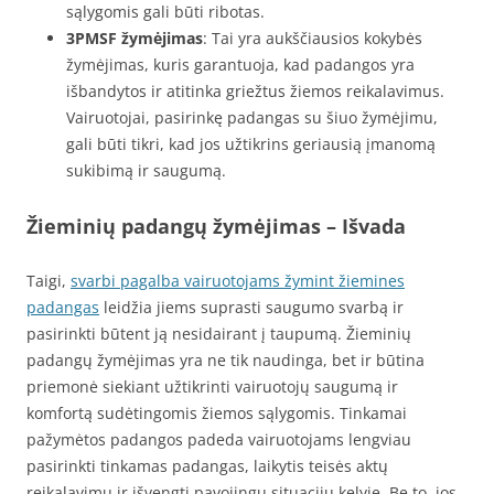
sąlygomis gali būti ribotas.
3PMSF žymėjimas
: Tai yra aukščiausios kokybės
žymėjimas, kuris garantuoja, kad padangos yra
išbandytos ir atitinka griežtus žiemos reikalavimus.
Vairuotojai, pasirinkę padangas su šiuo žymėjimu,
gali būti tikri, kad jos užtikrins geriausią įmanomą
sukibimą ir saugumą.
Žieminių padangų žymėjimas – Išvada
Taigi,
svarbi pagalba vairuotojams žymint žiemines
padangas
leidžia jiems suprasti saugumo svarbą ir
pasirinkti būtent ją nesidairant į taupumą. Žieminių
padangų žymėjimas yra ne tik naudinga, bet ir būtina
priemonė siekiant užtikrinti vairuotojų saugumą ir
komfortą sudėtingomis žiemos sąlygomis. Tinkamai
pažymėtos padangos padeda vairuotojams lengviau
pasirinkti tinkamas padangas, laikytis teisės aktų
reikalavimų ir išvengti pavojingų situacijų kelyje. Be to, jos