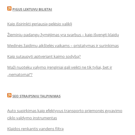
PIGUS LEKTUVU BILIETAI
Kaip išsirinkti geriausią pelėsio valiklį
Žieminių padangų žymėjimas yra svarbus – kaip išvengti klaidų
Medinės žaidimų aikštelės vaikams – pristatymas ir surinkimas
Kaip sutaupyti aptveriant kaimo sodybą?
Maži nuotekų valymo įrenginiai gali veikti ne tik tyliai, bet ir
„nematomai‘‘?
SEO STRAIPSNIU TALPINIMAS
Auto supirkimas kaip efektyvus transporto priemonės gyvavimo
ciklo valdymo instrumentas
Klaidos renkantis vandens filtrą