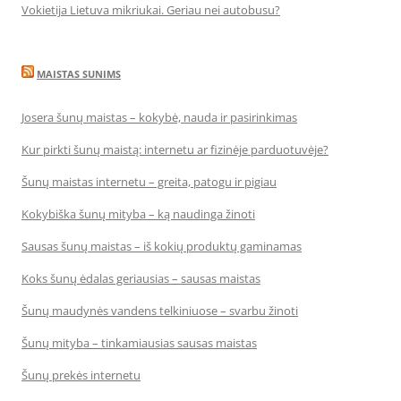
Vokietija Lietuva mikriukai. Geriau nei autobusu?
MAISTAS SUNIMS
Josera šunų maistas – kokybė, nauda ir pasirinkimas
Kur pirkti šunų maistą: internetu ar fizinėje parduotuvėje?
Šunų maistas internetu – greita, patogu ir pigiau
Kokybiška šunų mityba – ką naudinga žinoti
Sausas šunų maistas – iš kokių produktų gaminamas
Koks šunų ėdalas geriausias – sausas maistas
Šunų maudynės vandens telkiniuose – svarbu žinoti
Šunų mityba – tinkamiausias sausas maistas
Šunų prekės internetu