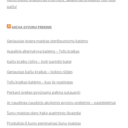
pačių!
AKCIJA GYVUNU PREKEMS
Geriausias Josera maistas sterilizuotoms katėms
Augalinė alternatyva katėms – Tofu kraikas
Kačių kraiko rūšys – kokį parinkti katei
Geriausias kačių kraikas – kokios rūšies
Tofu kraikas katėms – kuo jis ypatingas
Perkant prekes gyvūnams galima sutaupyti
Ar naudinga naudotis akcijomis gyvūnų prekėmis – pastebėjimai
Šunų maistas daro įtaką augintinio išvaizdai
Produktai iš kurių gaminamas šunų maistas