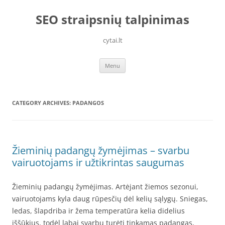
Skip
to
SEO straipsnių talpinimas
content
cytai.lt
Menu
CATEGORY ARCHIVES:
PADANGOS
Žieminių padangų žymėjimas – svarbu
vairuotojams ir užtikrintas saugumas
Žieminių padangų žymėjimas. Artėjant žiemos sezonui,
vairuotojams kyla daug rūpesčių dėl kelių sąlygų. Sniegas,
ledas, šlapdriba ir žema temperatūra kelia didelius
iššūkius, todėl labai svarbu turėti tinkamas padangas,