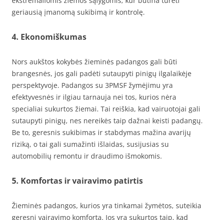
ekstremaliomis žiemos sąlygomis, kur būtina turėti
geriausią įmanomą sukibimą ir kontrolę.
4. Ekonomiškumas
Nors aukštos kokybės žieminės padangos gali būti
brangesnės, jos gali padėti sutaupyti pinigų ilgalaikėje
perspektyvoje. Padangos su 3PMSF žymėjimu yra
efektyvesnės ir ilgiau tarnauja nei tos, kurios nėra
specialiai sukurtos žiemai. Tai reiškia, kad vairuotojai gali
sutaupyti pinigų, nes nereikės taip dažnai keisti padangų.
Be to, geresnis sukibimas ir stabdymas mažina avarijų
riziką, o tai gali sumažinti išlaidas, susijusias su
automobilių remontu ir draudimo išmokomis.
5. Komfortas ir vairavimo patirtis
Žieminės padangos, kurios yra tinkamai žymėtos, suteikia
geresnį vairavimo komfortą. Jos yra sukurtos taip, kad