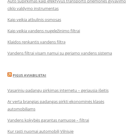
Auto supirkimas kaip efektyvus transporto priemonės gyvavimo
ciklo valdymo instrumentas
Kaip veikia atbulinis osmosas
Kaip veikia vandens nugeležinimo filtrai
Klaidos renkantis vandens filtrą
Vandens filtrai visam namui su geriamo vandens sistema
PIGUS AVIABILIETAI
Vasarinių padangų pirkimas internetu – geriausia išeitis
Ar verta brangias padangas pirkti ekonominės klasės
automobiliams
Vandens kokybės garantas namuose – filtrai
Kur rasti nuomai automobilį Vilniuje