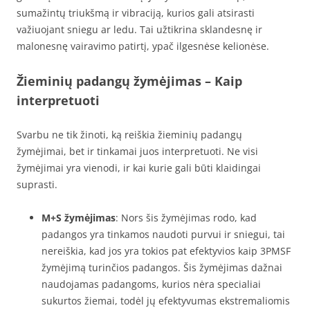
sumažintų triukšmą ir vibraciją, kurios gali atsirasti
važiuojant sniegu ar ledu. Tai užtikrina sklandesnę ir
malonesnę vairavimo patirtį, ypač ilgesnėse kelionėse.
Žieminių padangų žymėjimas – Kaip
interpretuoti
Svarbu ne tik žinoti, ką reiškia žieminių padangų
žymėjimai, bet ir tinkamai juos interpretuoti. Ne visi
žymėjimai yra vienodi, ir kai kurie gali būti klaidingai
suprasti.
M+S žymėjimas
: Nors šis žymėjimas rodo, kad
padangos yra tinkamos naudoti purvui ir sniegui, tai
nereiškia, kad jos yra tokios pat efektyvios kaip 3PMSF
žymėjimą turinčios padangos. Šis žymėjimas dažnai
naudojamas padangoms, kurios nėra specialiai
sukurtos žiemai, todėl jų efektyvumas ekstremaliomis