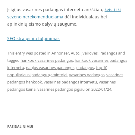
Įsigijus vasarines padangas internetu ankščiau,
keisti iki
sezono nerekomenduojama
dėl individualaus bei
aplinkinių eismo dalyvių saugumo.
SEO straipsniu talpinimas
This entry was posted in
Annonser
,
Auto
,
Įvairovės
,
Padangos
and
tagged
hankook vasarines padangos
,
hankook vasarines padangos
internetu
,
naujos vasarines padangos
,
padangos
,
top 10
populiariausi padangu gamintojai
,
vasarines padangos
,
vasarines
padangos hankook
,
vasarines padangos internetu
,
vasarines
padangos kaina
,
vasarines padangos pigiau
on
2022/01/24
.
PASIDALINIMUI