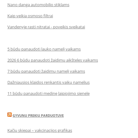
Nano danga automobilio stiklams
Kaip veikia osmoso filtrai
Vandenyje rasti nitratai - poveikis sveikatai
5 būdų panaudoti lauko namelį vaikams
2026 6 būdų panaudoti žaidimų aikšteles vaikams
7 būdų panaudoti žaidimų namelį vaikams
Dažniausios klaidos renkantis vaikų namelius
11 būdų panaudoti medinę laipiojimo sienelę
GYVUNU PREKIU PARDUOTUVE
Kačių skiepai – vakcinacijos grafikas