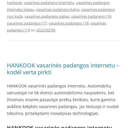
hankook
,
vasarines padangos internetu
,
vasarines padangos
internetu pigiau
,
vasarines padangos kaina
,
vasarines padangos
nuo kada
,
vasarines padangos pigiau
,
vasarines padangos r16
,
vasarines padangos r17
,
vasarines padangos r18
,
vasarines
padangos r19
on
2022/02/09
.
HANKOOK vasarinės padangos internetu –
kodėl verta pirkti
HANKOOK vasarinės padangos internetu. Automobilių
vairuotojai ne tik domisi automobilizmo naujovėmis, bet
žinomais visame pasaulyje prekių ženklais, kurie gamina
aukštos kokybės vasarines padangas, jas testuoja ir nuolat
tobulina, pritaikydami inovatyvias technologijas.
HANKOOK vasarinės padangos internetu