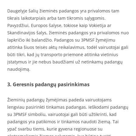
Daugelyje šalių žieminės padangos yra privalomos tam
tikrais laikotarpiais arba tam tikromis sąlygomis.
Pavyzdžiui, Europos šalyse, tokiose kaip Vokietija ar
Skandinavijos šalys, žieminės padangos yra privalomos nuo
lapkričio iki balandžio. Padangos su 3PMSF žymėjimu
atitinka šiuos teisės aktų reikalavimus, todėl vairuotojai gali
būti tikri, kad jų transporto priemonė atitinka vietinius
įstatymus ir jie nebus baudžiami už netinkamų padangų
naudojimą.
3. Geresnis padangų pasirinkimas
Žieminių padangų žymėjimas padeda vairuotojams
lengviau pasirinkti tinkamas padangas. Ieškodami padangų
su 3PMSF simboliu, vairuotojai gali būti užtikrinti, kad
padangos yra patikimos ir tinkamos naudoti žiemą. Tai
ypač svarbu tiems, kurie gyvena regionuose su