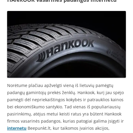
Norėtume plačiau apžvelgti vieną iš lietuvių pamėgtų
padangų gamintojų prekės ženklų. Hankook, kurį jau spėjo
pamėgti dėl nepriekaištingos kokybės ir patrauklios kainos
bei ekonomiškumo santykio. Tad vienas iš populiariausių
pasirinkimų, atėjus metui keisti ratus yra būtent Hankook
firmos vasarinės padangos, kurias patogiai galima įsigyti ir
internetu
Beepunkt.lt, kur taikomos įvairios akcijos,