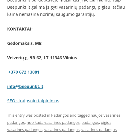
Beepunkt.lt galima įsigyti vasarinių padangų pigiau, tačiau
kaina nemažina norimų saugumo garantijų.
KONTAKTAI:
Gedomaksis, MB
Veiverių g. 9B-62, LT-11346 Vilnius
+370 672 13081
info@beepunkt.lt
SEO straipsniu talpinimas
This entry was posted in
Padangos
and tagged
naujos vasarines
padangos
,
nuo kada vasarines padangos
,
padangos
,
pigios
vasarines padangos
,
vasarines padangos
,
vasarines padangos