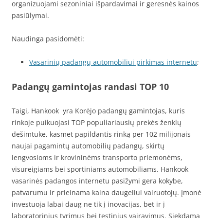
organizuojami sezoniniai išpardavimai ir geresnės kainos
pasiūlymai.
Naudinga pasidomėti:
Vasarinių padangų automobiliui pirkimas internetu
;
Padangų gamintojas randasi TOP 10
Taigi, Hankook yra Korėjo padangų gamintojas, kuris
rinkoje puikuojasi TOP populiariausių prekės ženklų
dešimtuke, kasmet papildantis rinką per 102 milijonais
naujai pagamintų automobilių padangų, skirtų
lengvosioms ir krovininėms transporto priemonėms,
visureigiams bei sportiniams automobiliams. Hankook
vasarinės padangos internetu pasižymi gera kokybe,
patvarumu ir prieinama kaina daugeliui vairuotojų. Įmonė
investuoja labai daug ne tik į inovacijas, bet ir į
laboratorinius tyrimus bei testinius vairavimus. Siekdama