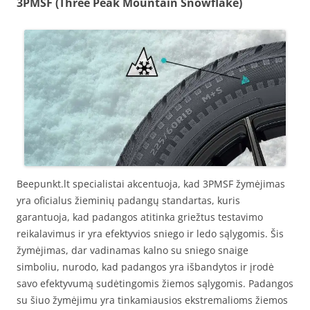
3PMSF (Three Peak Mountain Snowflake)
Beepunkt.lt specialistai akcentuoja, kad 3PMSF žymėjimas
yra oficialus žieminių padangų standartas, kuris
garantuoja, kad padangos atitinka griežtus testavimo
reikalavimus ir yra efektyvios sniego ir ledo sąlygomis. Šis
žymėjimas, dar vadinamas kalno su sniego snaige
simboliu, nurodo, kad padangos yra išbandytos ir įrodė
savo efektyvumą sudėtingomis žiemos sąlygomis. Padangos
su šiuo žymėjimu yra tinkamiausios ekstremalioms žiemos