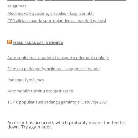
saugumas
Medinės vaikų žaidimų aikštelės – kaip išsirinkti
CBD aliejaus nauda sportuojantiems – naudoti gali visi
PERKU PADANGAS INTERNETU
Auto supirkimas naudotų transporto priemonių rinkoje
Žieminių padangų žymėjimas – saugumas ir nauda
Padangų žymėjimas
Automobilio turbinų istorija ir ateitis
TOP 6 populiariausi padangų gamintojai Lietuvoje 2021
An error has occurred, which probably means the feed is
down. Try again later.