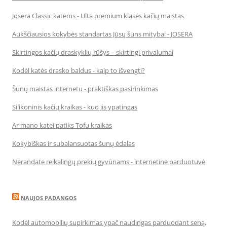
Josera Classic katėms - Ulta premium klasės kačių maistas
Aukščiausios kokybės standartas Jūsų šuns mitybai - JOSERA
Skirtingos kačių draskyklių rūšys – skirtingi privalumai
Kodėl katės drasko baldus - kaip to išvengti?
Šunų maistas internetu - praktiškas pasirinkimas
Silikoninis kačių kraikas - kuo jis ypatingas
Ar mano katei patiks Tofu kraikas
Kokybiškas ir subalansuotas šunų ėdalas
Nerandate reikalingų prekių gyvūnams - internetinė parduotuvė
NAUJOS PADANGOS
Kodėl automobilių supirkimas ypač naudingas parduodant seną,