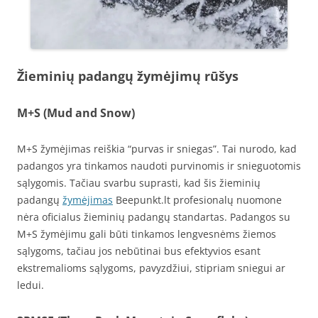
Žieminių padangų žymėjimų rūšys
M+S (Mud and Snow)
M+S žymėjimas reiškia “purvas ir sniegas”. Tai nurodo, kad
padangos yra tinkamos naudoti purvinomis ir snieguotomis
sąlygomis. Tačiau svarbu suprasti, kad šis žieminių
padangų
žymėjimas
Beepunkt.lt profesionalų nuomone
nėra oficialus žieminių padangų standartas. Padangos su
M+S žymėjimu gali būti tinkamos lengvesnėms žiemos
sąlygoms, tačiau jos nebūtinai bus efektyvios esant
ekstremalioms sąlygoms, pavyzdžiui, stipriam sniegui ar
ledui.