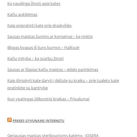
Ką naudinga žinoti apie kates
Kačių auklėjimas
Kaip pripratinti katę prie draskyklės
Sausas maistas šunims ar konservai – ką rinktis
Blogas kvapas iš šuns burnos – Halitozė
Kačių mityba – ką svarbu žinoti
Sausas ar šlapias kačių maistas – ėdalo parinkimas
Kaip išmokyti katę daryti į dėžutę su kraiku – prie tualeto katę
pratinkite su kantrybe
Kuo ypatingas Silikoninis kraikas – Privalumai
PREKES GYVUNAMS INTERNETU
Geriausias maistas sterilizuotoms katėms - JOSERA