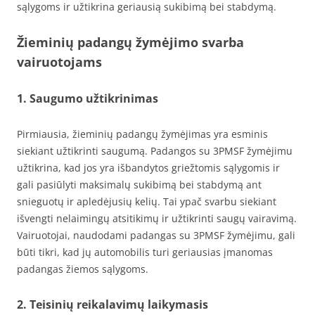
sąlygoms ir užtikrina geriausią sukibimą bei stabdymą.
Žieminių padangų žymėjimo svarba
vairuotojams
1. Saugumo užtikrinimas
Pirmiausia, žieminių padangų žymėjimas yra esminis
siekiant užtikrinti saugumą. Padangos su 3PMSF žymėjimu
užtikrina, kad jos yra išbandytos griežtomis sąlygomis ir
gali pasiūlyti maksimalų sukibimą bei stabdymą ant
snieguotų ir apledėjusių kelių. Tai ypač svarbu siekiant
išvengti nelaimingų atsitikimų ir užtikrinti saugų vairavimą.
Vairuotojai, naudodami padangas su 3PMSF žymėjimu, gali
būti tikri, kad jų automobilis turi geriausias įmanomas
padangas žiemos sąlygoms.
2. Teisinių reikalavimų laikymasis