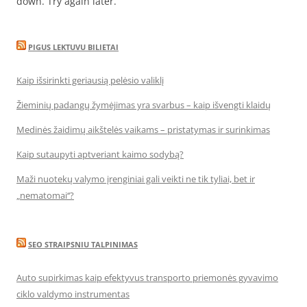
down. Try again later.
PIGUS LEKTUVU BILIETAI
Kaip išsirinkti geriausią pelėsio valiklį
Žieminių padangų žymėjimas yra svarbus – kaip išvengti klaidų
Medinės žaidimų aikštelės vaikams – pristatymas ir surinkimas
Kaip sutaupyti aptveriant kaimo sodybą?
Maži nuotekų valymo įrenginiai gali veikti ne tik tyliai, bet ir
„nematomai‘‘?
SEO STRAIPSNIU TALPINIMAS
Auto supirkimas kaip efektyvus transporto priemonės gyvavimo
ciklo valdymo instrumentas