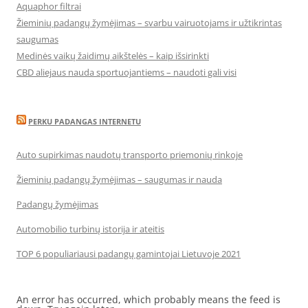
Aquaphor filtrai
Žieminių padangų žymėjimas – svarbu vairuotojams ir užtikrintas
saugumas
Medinės vaikų žaidimų aikštelės – kaip išsirinkti
CBD aliejaus nauda sportuojantiems – naudoti gali visi
PERKU PADANGAS INTERNETU
Auto supirkimas naudotų transporto priemonių rinkoje
Žieminių padangų žymėjimas – saugumas ir nauda
Padangų žymėjimas
Automobilio turbinų istorija ir ateitis
TOP 6 populiariausi padangų gamintojai Lietuvoje 2021
An error has occurred, which probably means the feed is