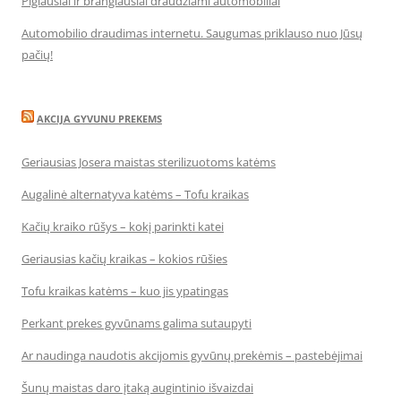
Pigiausiai ir brangiausiai draudžiami automobiliai
Automobilio draudimas internetu. Saugumas priklauso nuo Jūsų
pačių!
AKCIJA GYVUNU PREKEMS
Geriausias Josera maistas sterilizuotoms katėms
Augalinė alternatyva katėms – Tofu kraikas
Kačių kraiko rūšys – kokį parinkti katei
Geriausias kačių kraikas – kokios rūšies
Tofu kraikas katėms – kuo jis ypatingas
Perkant prekes gyvūnams galima sutaupyti
Ar naudinga naudotis akcijomis gyvūnų prekėmis – pastebėjimai
Šunų maistas daro įtaką augintinio išvaizdai