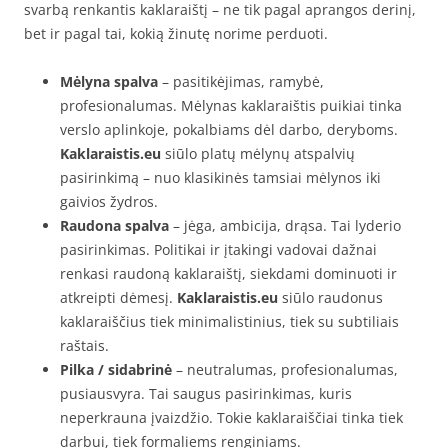
svarbą renkantis kaklaraištį – ne tik pagal aprangos derinį,
bet ir pagal tai, kokią žinutę norime perduoti.
Mėlyna spalva
– pasitikėjimas, ramybė,
profesionalumas. Mėlynas kaklaraištis puikiai tinka
verslo aplinkoje, pokalbiams dėl darbo, deryboms.
Kaklaraistis.eu
siūlo platų mėlynų atspalvių
pasirinkimą – nuo klasikinės tamsiai mėlynos iki
gaivios žydros.
Raudona spalva
– jėga, ambicija, drąsa. Tai lyderio
pasirinkimas. Politikai ir įtakingi vadovai dažnai
renkasi raudoną kaklaraištį, siekdami dominuoti ir
atkreipti dėmesį.
Kaklaraistis.eu
siūlo raudonus
kaklaraiščius tiek minimalistinius, tiek su subtiliais
raštais.
Pilka / sidabrinė
– neutralumas, profesionalumas,
pusiausvyra. Tai saugus pasirinkimas, kuris
neperkrauna įvaizdžio. Tokie kaklaraiščiai tinka tiek
darbui, tiek formaliems renginiams.