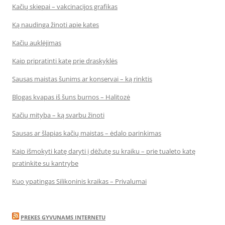
Kačių skiepai – vakcinacijos grafikas
Ką naudinga žinoti apie kates
Kačių auklėjimas
Kaip pripratinti katę prie draskyklės
Sausas maistas šunims ar konservai – ką rinktis
Blogas kvapas iš šuns burnos – Halitozė
Kačių mityba – ką svarbu žinoti
Sausas ar šlapias kačių maistas – ėdalo parinkimas
Kaip išmokyti katę daryti į dėžutę su kraiku – prie tualeto katę
pratinkite su kantrybe
Kuo ypatingas Silikoninis kraikas – Privalumai
PREKES GYVUNAMS INTERNETU