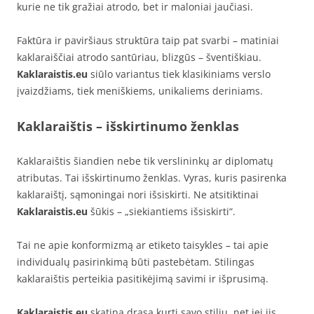
kurie ne tik gražiai atrodo, bet ir maloniai jaučiasi.
Faktūra ir paviršiaus struktūra taip pat svarbi – matiniai
kaklaraiščiai atrodo santūriau, blizgūs – šventiškiau.
Kaklaraistis.eu
siūlo variantus tiek klasikiniams verslo
įvaizdžiams, tiek meniškiems, unikaliems deriniams.
Kaklaraištis – išskirtinumo ženklas
Kaklaraištis šiandien nebe tik verslininkų ar diplomatų
atributas. Tai išskirtinumo ženklas. Vyras, kuris pasirenka
kaklaraištį, sąmoningai nori išsiskirti. Ne atsitiktinai
Kaklaraistis.eu
šūkis – „siekiantiems išsiskirti“.
Tai ne apie konformizmą ar etiketo taisykles – tai apie
individualų pasirinkimą būti pastebėtam. Stilingas
kaklaraištis perteikia pasitikėjimą savimi ir išprusimą.
Kaklaraistis.eu
skatina drąsą kurti savo stilių, net jei jis