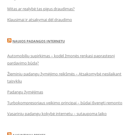
Mitas ar realybė tas pigus draudimas?
Klausimai ir atsakymai dėl draudimo
NAUJOS PADANGOS INTERNETU
Automobilių supirkimas – kodėl žmonės renkasi paprastesnį
pardavimo būdą?
Žieminių padangų žymėjimo reikšmės – Atsakomybė nesilaikant
taisyklių
Padangų žymėjimas
Turbokompresoriaus veikimo principai – būdai išvengti remonto
Vasarinių padangų kokybė internetu – sutaupoma laiko