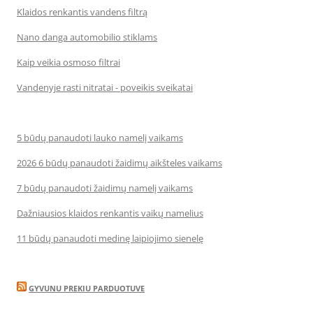
Klaidos renkantis vandens filtrą
Nano danga automobilio stiklams
Kaip veikia osmoso filtrai
Vandenyje rasti nitratai - poveikis sveikatai
5 būdų panaudoti lauko namelį vaikams
2026 6 būdų panaudoti žaidimų aikšteles vaikams
7 būdų panaudoti žaidimų namelį vaikams
Dažniausios klaidos renkantis vaikų namelius
11 būdų panaudoti medinę laipiojimo sienelę
GYVUNU PREKIU PARDUOTUVE