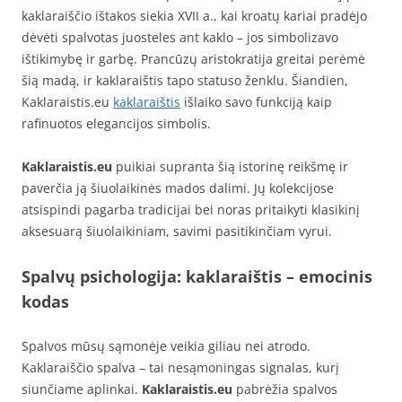
kaklaraiščio ištakos siekia XVII a., kai kroatų kariai pradėjo
dėvėti spalvotas juosteles ant kaklo – jos simbolizavo
ištikimybę ir garbę. Prancūzų aristokratija greitai perėmė
šią madą, ir kaklaraištis tapo statuso ženklu. Šiandien,
Kaklaraistis.eu
kaklaraištis
išlaiko savo funkciją kaip
rafinuotos elegancijos simbolis.
Kaklaraistis.eu
puikiai supranta šią istorinę reikšmę ir
paverčia ją šiuolaikinės mados dalimi. Jų kolekcijose
atsispindi pagarba tradicijai bei noras pritaikyti klasikinį
aksesuarą šiuolaikiniam, savimi pasitikinčiam vyrui.
Spalvų psichologija: kaklaraištis – emocinis
kodas
Spalvos mūsų sąmonėje veikia giliau nei atrodo.
Kaklaraiščio spalva – tai nesąmoningas signalas, kurį
siunčiame aplinkai.
Kaklaraistis.eu
pabrėžia spalvos