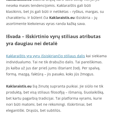
neseka masės tendencijomis. Kaklaraištis gali būti
klasikinis, bet jis gali būti ir netikėtas – ryškus, margas, su
charakteriu. Ir būtent čia
Kaklaraistis.eu
išsiskiria – jų
asortimente kiekvienas vyras randa kažką sava.
Išvada – Išskirtinio vyrų stiliaus atributas
yra daugiau nei detalė
Kaklaraištis yra vyrų išsiskiriančio stiliaus dalis
kai siekiama
individualumo. Tai ne tik drabužio dalis. Tai pareiškimas.
Jis kalba už jus dar prieš jums ištariant žodį. Per spalvą,
formą, mazgą, faktūrą – jis pasako, koks jūs žmogus.
Kaklaraistis.eu
šią žinutę supranta puikiai. Jie siūlo ne tik
produktą, bet visą stiliaus filosofiją – išmanią, šiuolaikišką,
bet kartu pagarbią tradicijai. Tai platforma vyrams, kurie
nori būti matomi, bet ne rėksmingi. Išskirtiniai, bet
elegantiški. Drąsūs, bet subtilūs.