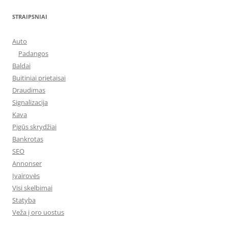
STRAIPSNIAI
Auto
Padangos
Baldai
Buitiniai prietaisai
Draudimas
Signalizacija
Kava
Pigūs skrydžiai
Bankrotas
SEO
Annonser
Įvairovės
Visi skelbimai
Statyba
Veža į oro uostus