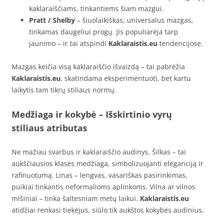
kaklaraiščiams, tinkantiems šiam mazgui.
Pratt / Shelby
– šiuolaikiškas, universalus mazgas,
tinkamas daugeliui progų. Jis populiarėja tarp
jaunimo – ir tai atspindi
Kaklaraistis.eu
tendencijose.
Mazgas keičia visą kaklaraiščio išvaizdą – tai pabrėžia
Kaklaraistis.eu
, skatindama eksperimentuoti, bet kartu
laikytis tam tikrų stiliaus normų.
Medžiaga ir kokybė – Išskirtinio vyrų
stiliaus atributas
Ne mažiau svarbus ir kaklaraiščio audinys. Šilkas – tai
aukščiausios klasės medžiaga, simbolizuojanti eleganciją ir
rafinuotumą. Linas – lengvas, vasariškas pasirinkimas,
puikiai tinkantis neformalioms aplinkoms. Vilna ar vilnos
mišiniai – tinka šaltesniam metų laikui.
Kaklaraistis.eu
atidžiai renkasi tiekėjus, siūlo tik aukštos kokybės audinius,