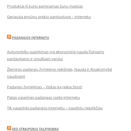
Produktai iš kurių gaminamas šunų maistas
Geriausia gyvūnų prekių parduotuvė – internetu
PADANGOS INTERNETU
Automobilių supirkimas yra ekonominė nauda fiziniams
pardavėjams ir smulkiam verslui
Žieminių padangų žymėjimo reikšmės, Nauda ir Atsakomybė
naudojant
Padangų žymėjimas – Viskas ką reikia žinoti
Pigias vasarines padangas rasite internetu
Tik vasarinės padangos internetu – naudotų nepirkčiau
SEO STRAIPSNIU TALPINIMAS