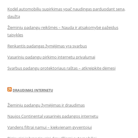
Kodėl automobilių supirkimas ypač naudingas parduodant seną,
daužtą
Žieminių padangų reikšmės – Nauda ir atsakomybė pažeidus
taisykles
Renkantis padangas žymėjimas yra svarbus
Vasarinių padangų pirkimo internetu privalumai
Svarbus padangų protektoriaus raštas – atkreipkite dėmesį
DRAUDIMAS INTERNETU
Žieminių padangų žymėjimas ir draudimas
Naujos Continental vasarinės padangos internetu
Vandens filtrai namui – kiekvienam gyventojui