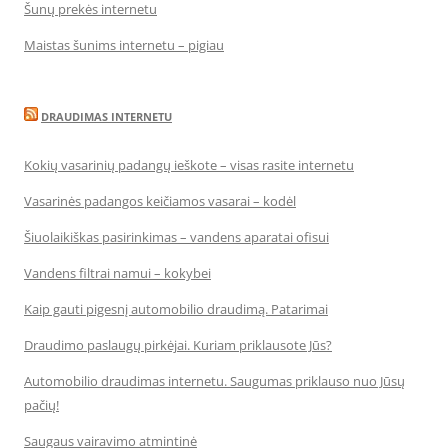
Šunų prekės internetu
Maistas šunims internetu – pigiau
DRAUDIMAS INTERNETU
Kokių vasarinių padangų ieškote – visas rasite internetu
Vasarinės padangos keičiamos vasarai – kodėl
Šiuolaikiškas pasirinkimas – vandens aparatai ofisui
Vandens filtrai namui – kokybei
Kaip gauti pigesnį automobilio draudimą. Patarimai
Draudimo paslaugų pirkėjai. Kuriam priklausote Jūs?
Automobilio draudimas internetu. Saugumas priklauso nuo Jūsų
pačių!
Saugaus vairavimo atmintinė