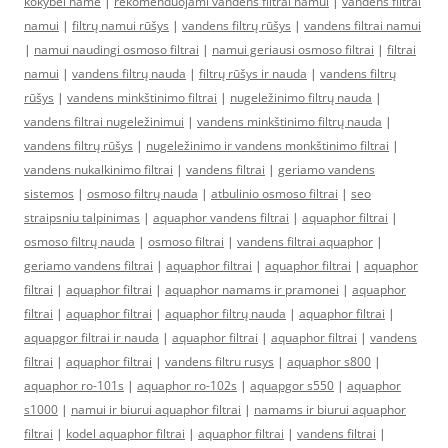
kokybei name
|
rekomenduojami vandens filtrai namui
|
vandens filtrai
namui
|
filtrų namui rūšys
|
vandens filtrų rūšys
|
vandens filtrai namui
|
namui naudingi osmoso filtrai
|
namui geriausi osmoso filtrai
|
filtrai
namui
|
vandens filtrų nauda
|
filtrų rūšys ir nauda
|
vandens filtrų
rūšys
|
vandens minkštinimo filtrai
|
nugeležinimo filtrų nauda
|
vandens filtrai nugeležinimui
|
vandens minkštinimo filtrų nauda
|
vandens filtrų rūšys
|
nugeležinimo ir vandens monkštinimo filtrai
|
vandens nukalkinimo filtrai
|
vandens filtrai
|
geriamo vandens
sistemos
|
osmoso filtrų nauda
|
atbulinio osmoso filtrai
|
seo
straipsniu talpinimas
|
aquaphor vandens filtrai
|
aquaphor filtrai
|
osmoso filtrų nauda
|
osmoso filtrai
|
vandens filtrai aquaphor
|
geriamo vandens filtrai
|
aquaphor filtrai
|
aquaphor filtrai
|
aquaphor
filtrai
|
aquaphor filtrai
|
aquaphor namams ir pramonei
|
aquaphor
filtrai
|
aquaphor filtrai
|
aquaphor filtrų nauda
|
aquaphor filtrai
|
aquapgor filtrai ir nauda
|
aquaphor filtrai
|
aquaphor filtrai
|
vandens
filtrai
|
aquaphor filtrai
|
vandens filtru rusys
|
aquaphor s800
|
aquaphor ro-101s
|
aquaphor ro-102s
|
aquapgor s550
|
aquaphor
s1000
|
namui ir biurui aquaphor filtrai
|
namams ir biurui aquaphor
filtrai
|
kodel aquaphor filtrai
|
aquaphor filtrai
|
vandens filtrai
|