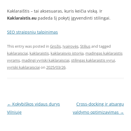
Kaklaraištis – tai aksesuaras, kuris keičia viską. Ir
Kaklaraistis.eu
padeda šį pokytį įgyvendinti stilingai.
SEO straipsnių talpinimas
This entry was posted in
Grožis
,
Įvairovės
,
Stilius
and tagged
kaklaraisciai
,
kaklaraistis
,
kaklaraisvio istorija
,
madingas kaklaraistis
vyrams
,
madingi vyriski kaklaraisciai
,
stilingas kaklaraistis vyrui
,
vyriski kaklaraisciai
on
2025/03/26
.
Post
←
Kokybiškos vidaus durys
Cross-docking ir atsargų
navigation
Vilniuje
valdymo optimizavimas
→