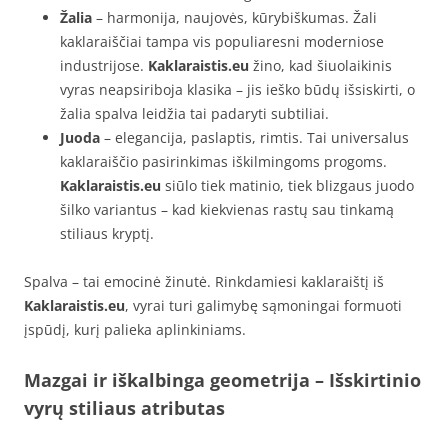
Žalia
– harmonija, naujovės, kūrybiškumas. Žali
kaklaraiščiai tampa vis populiaresni moderniose
industrijose.
Kaklaraistis.eu
žino, kad šiuolaikinis
vyras neapsiriboja klasika – jis ieško būdų išsiskirti, o
žalia spalva leidžia tai padaryti subtiliai.
Juoda
– elegancija, paslaptis, rimtis. Tai universalus
kaklaraiščio pasirinkimas iškilmingoms progoms.
Kaklaraistis.eu
siūlo tiek matinio, tiek blizgaus juodo
šilko variantus – kad kiekvienas rastų sau tinkamą
stiliaus kryptį.
Spalva – tai emocinė žinutė. Rinkdamiesi kaklaraištį iš
Kaklaraistis.eu
, vyrai turi galimybę sąmoningai formuoti
įspūdį, kurį palieka aplinkiniams.
Mazgai ir iškalbinga geometrija – Išskirtinio
vyrų stiliaus atributas