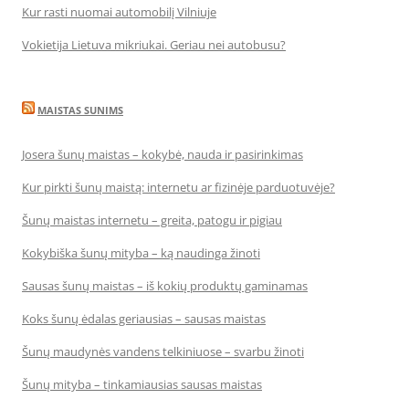
Kur rasti nuomai automobilį Vilniuje
Vokietija Lietuva mikriukai. Geriau nei autobusu?
MAISTAS SUNIMS
Josera šunų maistas – kokybė, nauda ir pasirinkimas
Kur pirkti šunų maistą: internetu ar fizinėje parduotuvėje?
Šunų maistas internetu – greita, patogu ir pigiau
Kokybiška šunų mityba – ką naudinga žinoti
Sausas šunų maistas – iš kokių produktų gaminamas
Koks šunų ėdalas geriausias – sausas maistas
Šunų maudynės vandens telkiniuose – svarbu žinoti
Šunų mityba – tinkamiausias sausas maistas