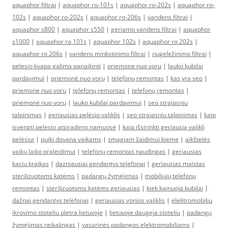
aquaphor filtrai
|
aquaphor ro-101s
|
aquaphor ro-202s
|
aquaphor ro-
102s
|
aquaphor ro-202s
|
aquaphor ro-206s
|
vandens filtrai
|
aquaphor s800
|
aquaphor s550
|
geriamo vandens filtrai
|
aquaphor
s1000
|
aquaphor ro 101s
|
aquaphor 102s
|
aquaphor ro 202s
|
aquaphor ro 206s
|
vandens minkstinimo filtrai
|
nugeležinimo filtrai
|
pelesio kvapa galima panaikinti
|
priemone nuo voru
|
lauko kubilai
pardavimui
|
priemonė nuo vorų
|
telefonų remontas
|
kas yra seo
|
priemone nuo voru
|
telefonų remontas
|
telefonų remontas
|
priemonė nuo vorų
|
lauko kubilai pardavimui
|
seo straipsniu
talpinimas
|
geriausias pelėsio valiklis
|
seo straipsniu talpinimas
|
kaip
isvengti pelesio atsiradimo namuose
|
kaip išsirinkti geriausią valiklį
pelėsiui
|
puiki dovana vaikams
|
smagiam žaidimui kieme
|
aikštelės
vaikų laiko praleidimui
|
telefonų remontas naudingas
|
geriausias
kaciu kraikas
|
dazniausiai gendantys telefonai
|
geriausias maistas
sterilizuotoms katėms
|
padangų žymėjimas
|
mobiliųjų telefonų
remontas
|
sterilizuotoms katėms geriausias
|
kiek kainuoja kubilai
|
dažnai gendantys telefonai
|
geriausias vonios valiklis
|
elektromobiliu
ikrovimo stoteliu pletra lietuvoje
|
lietuvoje daugeja stoteliu
|
padangų
žymėjimas reikalingas
|
vasarinės padangos elektromobiliams
|