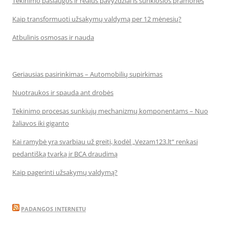
Tekinimo paslaugos ir realūs pavyzdžiai iš sunkiosios pramonės
Kaip transformuoti užsakymų valdymą per 12 mėnesių?
Atbulinis osmosas ir nauda
Geriausias pasirinkimas – Automobilių supirkimas
Nuotraukos ir spauda ant drobės
Tekinimo procesas sunkiųjų mechanizmų komponentams – Nuo
žaliavos iki giganto
Kai ramybė yra svarbiau už greitį, kodėl „Vezam123.lt“ renkasi
pedantišką tvarką ir BCA draudimą
Kaip pagerinti užsakymų valdymą?
PADANGOS INTERNETU