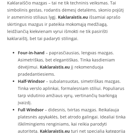
Kaklaraiščio mazgas – tai ne tik techninis veiksmas. Tai
simbolinis gestas, rodantis dėmesį detalėms, skonio pojūtį
ir asmeninio stiliaus lygį.
Kaklaraistis.eu
išsamiai aprašo
skirtingus mazgus ir pateikia mokomąją medžiagą,
leidžiančią kiekvienam vyrui išmokti ne tik pasirišti
kaklaraištį, bet tai padaryti stilingai.
Four-in-hand
– paprasčiausias, lengvas mazgas.
Asimetriškas, bet elegantiškas. Tinka kasdieniam
dėvėjimui.
Kaklaraistis.eu
jį rekomenduoja
pradedantiesiems.
Half-Windsor
– subalansuotas, simetriškas mazgas.
Tinka verslo aplinkai, formalesniam stiliui. Populiarus
tarp vidutinio amžiaus vyrų, vertinančių tvarkingą
įvaizdį.
Full Windsor
– didesnis, tvirtas mazgas. Reikalauja
platesnės apykaklės, bet atrodo galingai. Idealiai tinka
iškilmingiems renginiams, kai reikia parodyti
autoritetą.
Kaklaraistis.eu
turi net specialią kategoriją