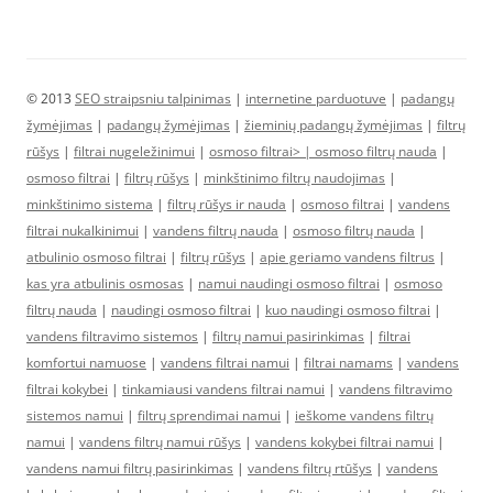
© 2013
SEO straipsniu talpinimas
|
internetine parduotuve
|
padangų
žymėjimas
|
padangų žymėjimas
|
žieminių padangų žymėjimas
|
filtrų
rūšys
|
filtrai nugeležinimui
|
osmoso filtrai> |
osmoso filtrų nauda
|
osmoso filtrai
|
filtrų rūšys
|
minkštinimo filtrų naudojimas
|
minkštinimo sistema
|
filtrų rūšys ir nauda
|
osmoso filtrai
|
vandens
filtrai nukalkinimui
|
vandens filtrų nauda
|
osmoso filtrų nauda
|
atbulinio osmoso filtrai
|
filtrų rūšys
|
apie geriamo vandens filtrus
|
kas yra atbulinis osmosas
|
namui naudingi osmoso filtrai
|
osmoso
filtrų nauda
|
naudingi osmoso filtrai
|
kuo naudingi osmoso filtrai
|
vandens filtravimo sistemos
|
filtrų namui pasirinkimas
|
filtrai
komfortui namuose
|
vandens filtrai namui
|
filtrai namams
|
vandens
filtrai kokybei
|
tinkamiausi vandens filtrai namui
|
vandens filtravimo
sistemos namui
|
filtrų sprendimai namui
|
ieškome vandens filtrų
namui
|
vandens filtrų namui rūšys
|
vandens kokybei filtrai namui
|
vandens namui filtrų pasirinkimas
|
vandens filtrų rtūšys
|
vandens