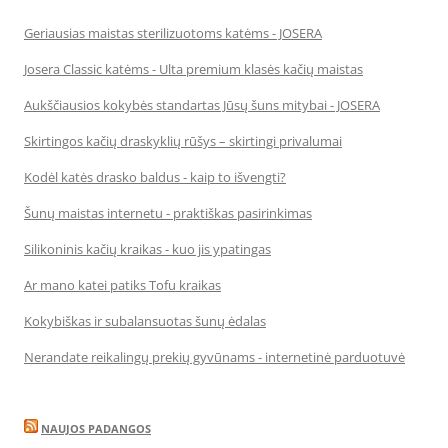
Geriausias maistas sterilizuotoms katėms - JOSERA
Josera Classic katėms - Ulta premium klasės kačių maistas
Aukščiausios kokybės standartas Jūsų šuns mitybai - JOSERA
Skirtingos kačių draskyklių rūšys – skirtingi privalumai
Kodėl katės drasko baldus - kaip to išvengti?
Šunų maistas internetu - praktiškas pasirinkimas
Silikoninis kačių kraikas - kuo jis ypatingas
Ar mano katei patiks Tofu kraikas
Kokybiškas ir subalansuotas šunų ėdalas
Nerandate reikalingų prekių gyvūnams - internetinė parduotuvė
NAUJOS PADANGOS