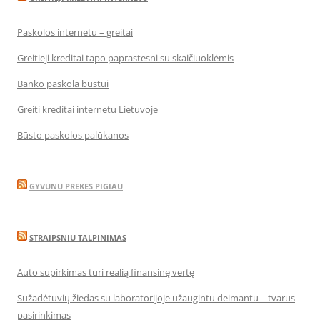
Paskolos internetu – greitai
Greitieji kreditai tapo paprastesni su skaičiuoklėmis
Banko paskola būstui
Greiti kreditai internetu Lietuvoje
Būsto paskolos palūkanos
GYVUNU PREKES PIGIAU
STRAIPSNIU TALPINIMAS
Auto supirkimas turi realią finansinę vertę
Sužadėtuvių žiedas su laboratorijoje užaugintu deimantu – tvarus
pasirinkimas