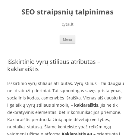
Skip
to
SEO straipsnių talpinimas
content
cytai.lt
Menu
Išskirtinio vyrų stiliaus atributas –
kaklaraištis
Išskirtinio vyrų stiliaus atributas. Vyrų stilius – tai daugiau
nei drabužių deriniai. Tai sąmoningas savęs pristatymas,
socialinis kodas, asmenybės išraiška. Vienas aiškiausių ir
ilgalaikių vyrų stiliaus simbolių –
kaklaraištis
. Jis ne tik
dekoratyvinis elementas, bet ir komunikacijos priemonė.
Kaklaraištis perduoda žinią apie dėvėtojo vertybes,
nuotaiką, statusą. Šiame kontekste ypač reikšmingą
vaidmenį užima platforma
Kaklaraistis.eu
– orientuota į