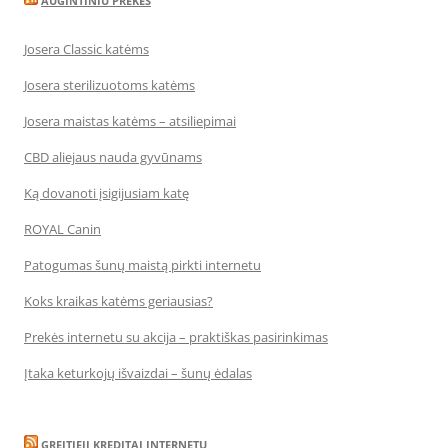
AUGINTINIU PREKES
Josera Classic katėms
Josera sterilizuotoms katėms
Josera maistas katėms – atsiliepimai
CBD aliejaus nauda gyvūnams
Ką dovanoti įsigijusiam katę
ROYAL Canin
Patogumas šunų maistą pirkti internetu
Koks kraikas katėms geriausias?
Prekės internetu su akcija – praktiškas pasirinkimas
Įtaka keturkojų išvaizdai – šunų ėdalas
GREITIEJI KREDITAI INTERNETU