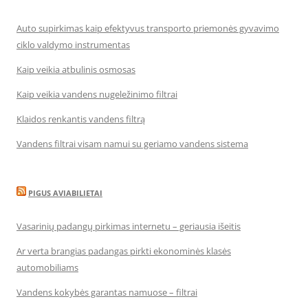
Auto supirkimas kaip efektyvus transporto priemonės gyvavimo
ciklo valdymo instrumentas
Kaip veikia atbulinis osmosas
Kaip veikia vandens nugeležinimo filtrai
Klaidos renkantis vandens filtrą
Vandens filtrai visam namui su geriamo vandens sistema
PIGUS AVIABILIETAI
Vasarinių padangų pirkimas internetu – geriausia išeitis
Ar verta brangias padangas pirkti ekonominės klasės
automobiliams
Vandens kokybės garantas namuose – filtrai