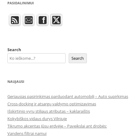
PASIDALINIMUI
Search
Search
NAUJAUSI
Geriausias pasirinkimas parduodant automobilį – Auto supirkimas
Cross-docking ir atsargų valdymo optimizavimas
Išskirtinio vyrų stiliaus atributas – kaklaraištis
Kokybiškos vidaus durys Vilniuje
Tikrumo akcentas Jūsų erdvėje – Paveikslai ant drobės:
Vandens filtrai namui