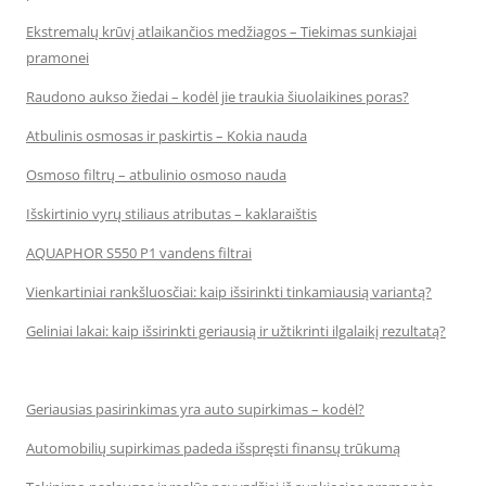
Ekstremalų krūvį atlaikančios medžiagos – Tiekimas sunkiajai
pramonei
Raudono aukso žiedai – kodėl jie traukia šiuolaikines poras?
Atbulinis osmosas ir paskirtis – Kokia nauda
Osmoso filtrų – atbulinio osmoso nauda
Išskirtinio vyrų stiliaus atributas – kaklaraištis
AQUAPHOR S550 P1 vandens filtrai
Vienkartiniai rankšluosčiai: kaip išsirinkti tinkamiausią variantą?
Geliniai lakai: kaip išsirinkti geriausią ir užtikrinti ilgalaikį rezultatą?
Geriausias pasirinkimas yra auto supirkimas – kodėl?
Automobilių supirkimas padeda išspręsti finansų trūkumą