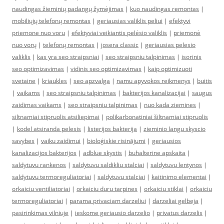
naudingas žieminių padangų žymėjimas
|
kuo naudingas remontas
|
mobiliųjų telefonų remontas
|
geriausias valiklis peliui
|
efektyvi
priemone nuo voru
|
efektyviai veikiantis pelėsio valiklis
|
priemonė
nuo vorų
|
telefonų remontas
|
josera classic
|
geriausias pelesio
valiklis
|
kas yra seo straipsniai
|
seo straipsniu talpinimas
|
isorinis
seo optimizavimas
|
vidinis seo optimizavimas
|
kaip optimizuoti
svetaine
|
kriaukles
|
seo apzvalga
|
namu apyvokos reikmenys
|
buitis
|
vaikams
|
seo straipsniu talpinimas
|
bakterijos kanalizacijai
|
saugus
zaidimas vaikams
|
seo straipsniu talpinimas
|
nuo kada ziemines
|
siltnamiai stipruolis atsiliepimai
|
polikarbonatiniai šiltnamiai stipruolis
|
kodel atsiranda pelesis
|
listerijos bakterija
|
zieminio langu skyscio
savybes
|
vaiku zaidimui
|
bioloģiskie risinājumi
|
geriausios
kanalizacijos bakterijos
|
adblue skystis
|
buhalterine apskaita
|
saldytuvu rankenos
|
saldytuvu saldikliu stalciai
|
saldytuvu lentynos
|
saldytuvu termoreguliatoriai
|
saldytuvu stalciai
|
kaitinimo elementai
|
orkaiciu ventiliatoriai
|
orkaiciu duru tarpines
|
orkaiciu stiklai
|
orkaiciu
termoreguliatoriai
|
parama privaciam darzeliui
|
darzeliai gelbeja
|
pasirinkimas vilniuje
|
ieskome geriausio darzelio
|
privatus darzelis
|