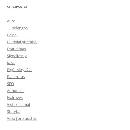
STRAIPSNIAI
Auto
Padangos
Baldai
Buitiniai prietaisai
Draudimas
Signalizacija
Kava
Pigūs skrydžiai
Bankrotas
SEO
Annonser
Įvairovės
Visi skelbimai
Statyba
Veža į oro uostus