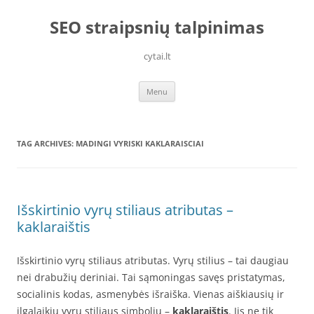
Skip
to
SEO straipsnių talpinimas
content
cytai.lt
Menu
TAG ARCHIVES:
MADINGI VYRISKI KAKLARAISCIAI
Išskirtinio vyrų stiliaus atributas –
kaklaraištis
Išskirtinio vyrų stiliaus atributas. Vyrų stilius – tai daugiau
nei drabužių deriniai. Tai sąmoningas savęs pristatymas,
socialinis kodas, asmenybės išraiška. Vienas aiškiausių ir
ilgalaikių vyrų stiliaus simbolių –
kaklaraištis
. Jis ne tik