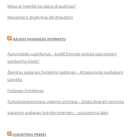
Mitas ar realybė tas pigus draudimas?
Klausimai ir atsakymai dėl draudimo
NAUJOS PADANGOS INTERNETU
Automobilių supirkimas – kodėl žmonės renkasi paprastesnį
pardavimo būdą?
Žieminių padangų žymėjimo reikšmės – Atsakomybė nesilaikant
taisyklių
Padangų žymėjimas
Turbokompresoriaus veikimo principai – būdai išvengti remonto
Vasarinių padangų kokybė internetu – sutaupoma laiko
AUGINTINIU PREKES