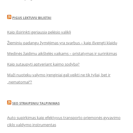
PIGUS LEKTUVU BILIETAI
Kaip išsirinkti geriausią pelėsio valiklį
Žieminių padangų žymėjimas yra svarbus – kaip išvengti klaidų
Medinės žaidimų aikštelės vaikams – pristatymas ir surinkimas
Kaip sutaupyti aptveriant kaimo sodybą?
Maži nuotekų valymo įrenginiai gali veikti ne tik tyliai, bet ir
„nematomai‘‘?
SEO STRAIPSNIU TALPINIMAS
Auto supirkimas kaip efektyvus transporto priemonės gyvavimo
ciklo valdymo instrumentas