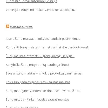
Kur rasti nuomai automobilį Vilniuje
Vokietija Lietuva mikriukai. Geriau nei autobusu?
MAISTAS SUNIMS
Josera šunų maistas – kokybė, nauda ir pasirinkimas
Kur pirkti šunų maistą: internetu ar fizinėje parduotuvėje?
Šunų maistas internetu – greita, patogu ir pigiau
Kokybiška šunų mityba – ką naudinga žinoti
Sausas šunų maistas – iš kokių produktų gaminamas
Koks šunų ėdalas geriausias – sausas maistas
Šunų maudynės vandens telkiniuose – svarbu žinoti
Šunų mityba – tinkamiausias sausas maistas