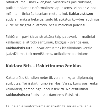
rafinuotumą. Linas – lengvas, vasariškas pasirinkimas,
puikiai tinkantis neformalioms aplinkoms. Vilna ar vilnos
mišiniai – tinka šaltesniam metų laikui.
Kaklaraistis.eu
atidžiai renkasi tiekėjus, siūlo tik aukštos kokybės audinius,
kurie ne tik gražiai atrodo, bet ir maloniai jaučiasi.
Faktūra ir paviršiaus struktūra taip pat svarbi – matiniai
kaklaraiščiai atrodo santūriau, blizgūs – šventiškiau.
Kaklaraistis.eu
siūlo variantus tiek klasikiniams verslo
įvaizdžiams, tiek meniškiems, unikaliems deriniams.
Kaklaraištis – išskirtinumo ženklas
Kaklaraištis šiandien nebe tik verslininkų ar diplomatų
atributas. Tai išskirtinumo ženklas. Vyras, kuris pasirenka
kaklaraištį, sąmoningai nori išsiskirti. Ne atsitiktinai
Kaklaraistis.eu
šūkis – „siekiantiems išsiskirti“.
Tai ne apie konformizmą ar etiketo taisykles – tai apie