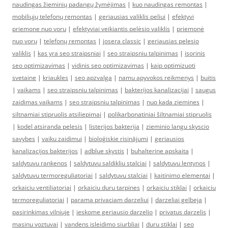
naudingas žieminių padangų žymėjimas
|
kuo naudingas remontas
|
mobiliųjų telefonų remontas
|
geriausias valiklis peliui
|
efektyvi
priemone nuo voru
|
efektyviai veikiantis pelėsio valiklis
|
priemonė
nuo vorų
|
telefonų remontas
|
josera classic
|
geriausias pelesio
valiklis
|
kas yra seo straipsniai
|
seo straipsniu talpinimas
|
isorinis
seo optimizavimas
|
vidinis seo optimizavimas
|
kaip optimizuoti
svetaine
|
kriaukles
|
seo apzvalga
|
namu apyvokos reikmenys
|
buitis
|
vaikams
|
seo straipsniu talpinimas
|
bakterijos kanalizacijai
|
saugus
zaidimas vaikams
|
seo straipsniu talpinimas
|
nuo kada ziemines
|
siltnamiai stipruolis atsiliepimai
|
polikarbonatiniai šiltnamiai stipruolis
|
kodel atsiranda pelesis
|
listerijos bakterija
|
zieminio langu skyscio
savybes
|
vaiku zaidimui
|
bioloģiskie risinājumi
|
geriausios
kanalizacijos bakterijos
|
adblue skystis
|
buhalterine apskaita
|
saldytuvu rankenos
|
saldytuvu saldikliu stalciai
|
saldytuvu lentynos
|
saldytuvu termoreguliatoriai
|
saldytuvu stalciai
|
kaitinimo elementai
|
orkaiciu ventiliatoriai
|
orkaiciu duru tarpines
|
orkaiciu stiklai
|
orkaiciu
termoreguliatoriai
|
parama privaciam darzeliui
|
darzeliai gelbeja
|
pasirinkimas vilniuje
|
ieskome geriausio darzelio
|
privatus darzelis
|
masinu voztuvai
|
vandens isleidimo siurbliai
|
duru stiklai
|
seo