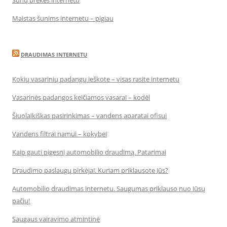
Šunų prekės internetu
Maistas šunims internetu – pigiau
DRAUDIMAS INTERNETU
Kokių vasarinių padangų ieškote – visas rasite internetu
Vasarinės padangos keičiamos vasarai – kodėl
Šiuolaikiškas pasirinkimas – vandens aparatai ofisui
Vandens filtrai namui – kokybei
Kaip gauti pigesnį automobilio draudimą. Patarimai
Draudimo paslaugų pirkėjai. Kuriam priklausote Jūs?
Automobilio draudimas internetu. Saugumas priklauso nuo Jūsų
pačių!
Saugaus vairavimo atmintinė