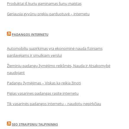
Produktai iš kurių gaminamas šunų maistas
Geriausia gyvūnų prekių parduotuvė – internetu
PADANGOS INTERNETU
Automobilių supirkimas yra ekonominė nauda fiziniams
pardavėjams ir smulkiam verslui
Žieminių padangų žymėjimo reikšmės, Nauda ir Atsakomybė
naudojant
Padangų žymėjimas – Viskas ką reikia žinoti
Pigias vasarines padangas rasite internetu
Tik vasarinės padangos internetu – naudotų nepirkčiau
SEO STRAIPSNIU TALPINIMAS