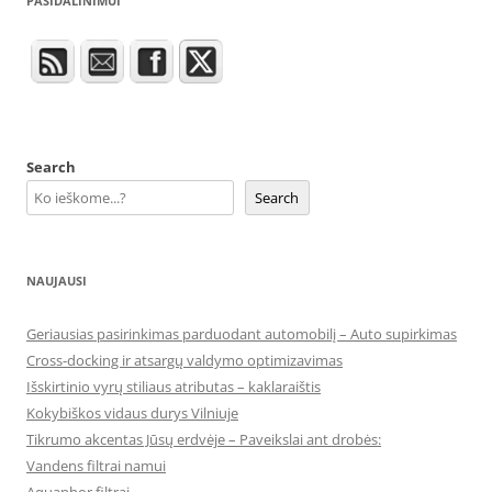
PASIDALINIMUI
Search
Search
NAUJAUSI
Geriausias pasirinkimas parduodant automobilį – Auto supirkimas
Cross-docking ir atsargų valdymo optimizavimas
Išskirtinio vyrų stiliaus atributas – kaklaraištis
Kokybiškos vidaus durys Vilniuje
Tikrumo akcentas Jūsų erdvėje – Paveikslai ant drobės:
Vandens filtrai namui