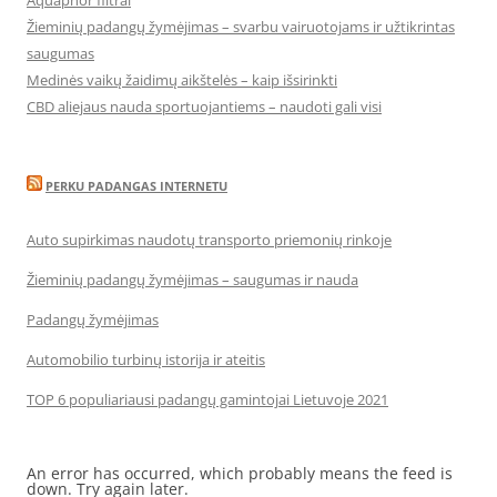
Aquaphor filtrai
Žieminių padangų žymėjimas – svarbu vairuotojams ir užtikrintas
saugumas
Medinės vaikų žaidimų aikštelės – kaip išsirinkti
CBD aliejaus nauda sportuojantiems – naudoti gali visi
PERKU PADANGAS INTERNETU
Auto supirkimas naudotų transporto priemonių rinkoje
Žieminių padangų žymėjimas – saugumas ir nauda
Padangų žymėjimas
Automobilio turbinų istorija ir ateitis
TOP 6 populiariausi padangų gamintojai Lietuvoje 2021
An error has occurred, which probably means the feed is
down. Try again later.