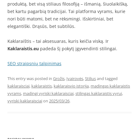
produktą, bet visą stiliaus filosofiją – išmanią, šiuolaikišką,
bet kartu pagarbią tradicijai. Tai platforma vyrams, kurie
nori būti matomi, bet ne rėksmingi. Išskirtiniai, bet
elegantiški. Drąsūs, bet subtilūs.
Kaklaraištis – tai aksesuaras, kuris keičia viską. Ir
Kaklaraistis.eu
padeda šį pokytį įgyvendinti stilingai.
SEO straipsnių talpinimas
This entry was posted in
Grožis
,
Įvairovės
,
Stilius
and tagged
kaklaraisciai
,
kaklaraistis
,
kaklaraisvio istorija
,
madingas kaklaraistis
vyrams
,
madingi vyriski kaklaraisciai
,
stilingas kaklaraistis vyrui
,
vyriski kaklaraisciai
on
2025/03/26
.