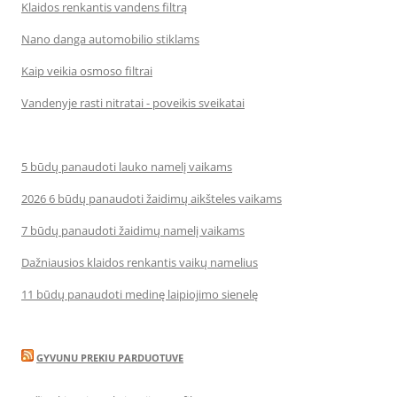
Klaidos renkantis vandens filtrą
Nano danga automobilio stiklams
Kaip veikia osmoso filtrai
Vandenyje rasti nitratai - poveikis sveikatai
5 būdų panaudoti lauko namelį vaikams
2026 6 būdų panaudoti žaidimų aikšteles vaikams
7 būdų panaudoti žaidimų namelį vaikams
Dažniausios klaidos renkantis vaikų namelius
11 būdų panaudoti medinę laipiojimo sienelę
GYVUNU PREKIU PARDUOTUVE