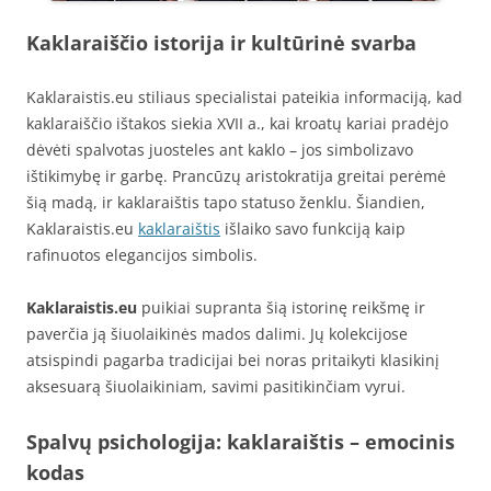
Kaklaraiščio istorija ir kultūrinė svarba
Kaklaraistis.eu stiliaus specialistai pateikia informaciją, kad
kaklaraiščio ištakos siekia XVII a., kai kroatų kariai pradėjo
dėvėti spalvotas juosteles ant kaklo – jos simbolizavo
ištikimybę ir garbę. Prancūzų aristokratija greitai perėmė
šią madą, ir kaklaraištis tapo statuso ženklu. Šiandien,
Kaklaraistis.eu
kaklaraištis
išlaiko savo funkciją kaip
rafinuotos elegancijos simbolis.
Kaklaraistis.eu
puikiai supranta šią istorinę reikšmę ir
paverčia ją šiuolaikinės mados dalimi. Jų kolekcijose
atsispindi pagarba tradicijai bei noras pritaikyti klasikinį
aksesuarą šiuolaikiniam, savimi pasitikinčiam vyrui.
Spalvų psichologija: kaklaraištis – emocinis
kodas