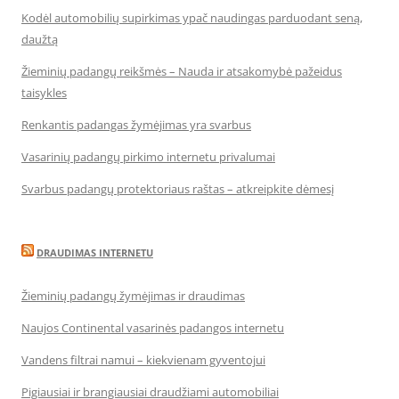
Kodėl automobilių supirkimas ypač naudingas parduodant seną,
daužtą
Žieminių padangų reikšmės – Nauda ir atsakomybė pažeidus
taisykles
Renkantis padangas žymėjimas yra svarbus
Vasarinių padangų pirkimo internetu privalumai
Svarbus padangų protektoriaus raštas – atkreipkite dėmesį
DRAUDIMAS INTERNETU
Žieminių padangų žymėjimas ir draudimas
Naujos Continental vasarinės padangos internetu
Vandens filtrai namui – kiekvienam gyventojui
Pigiausiai ir brangiausiai draudžiami automobiliai