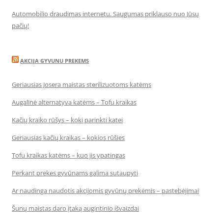
Automobilio draudimas internetu. Saugumas priklauso nuo Jūsų
pačių!
AKCIJA GYVUNU PREKEMS
Geriausias Josera maistas sterilizuotoms katėms
Augalinė alternatyva katėms – Tofu kraikas
Kačių kraiko rūšys – kokį parinkti katei
Geriausias kačių kraikas – kokios rūšies
Tofu kraikas katėms – kuo jis ypatingas
Perkant prekes gyvūnams galima sutaupyti
Ar naudinga naudotis akcijomis gyvūnų prekėmis – pastebėjimai
Šunų maistas daro įtaką augintinio išvaizdai