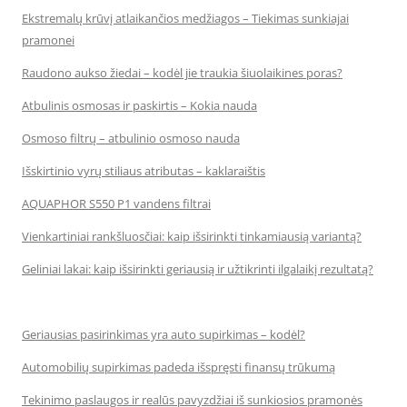
Ekstremalų krūvį atlaikančios medžiagos – Tiekimas sunkiajai
pramonei
Raudono aukso žiedai – kodėl jie traukia šiuolaikines poras?
Atbulinis osmosas ir paskirtis – Kokia nauda
Osmoso filtrų – atbulinio osmoso nauda
Išskirtinio vyrų stiliaus atributas – kaklaraištis
AQUAPHOR S550 P1 vandens filtrai
Vienkartiniai rankšluosčiai: kaip išsirinkti tinkamiausią variantą?
Geliniai lakai: kaip išsirinkti geriausią ir užtikrinti ilgalaikį rezultatą?
Geriausias pasirinkimas yra auto supirkimas – kodėl?
Automobilių supirkimas padeda išspręsti finansų trūkumą
Tekinimo paslaugos ir realūs pavyzdžiai iš sunkiosios pramonės