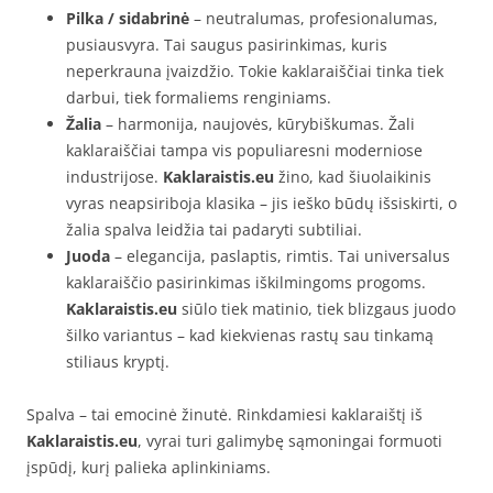
Pilka / sidabrinė
– neutralumas, profesionalumas,
pusiausvyra. Tai saugus pasirinkimas, kuris
neperkrauna įvaizdžio. Tokie kaklaraiščiai tinka tiek
darbui, tiek formaliems renginiams.
Žalia
– harmonija, naujovės, kūrybiškumas. Žali
kaklaraiščiai tampa vis populiaresni moderniose
industrijose.
Kaklaraistis.eu
žino, kad šiuolaikinis
vyras neapsiriboja klasika – jis ieško būdų išsiskirti, o
žalia spalva leidžia tai padaryti subtiliai.
Juoda
– elegancija, paslaptis, rimtis. Tai universalus
kaklaraiščio pasirinkimas iškilmingoms progoms.
Kaklaraistis.eu
siūlo tiek matinio, tiek blizgaus juodo
šilko variantus – kad kiekvienas rastų sau tinkamą
stiliaus kryptį.
Spalva – tai emocinė žinutė. Rinkdamiesi kaklaraištį iš
Kaklaraistis.eu
, vyrai turi galimybę sąmoningai formuoti
įspūdį, kurį palieka aplinkiniams.