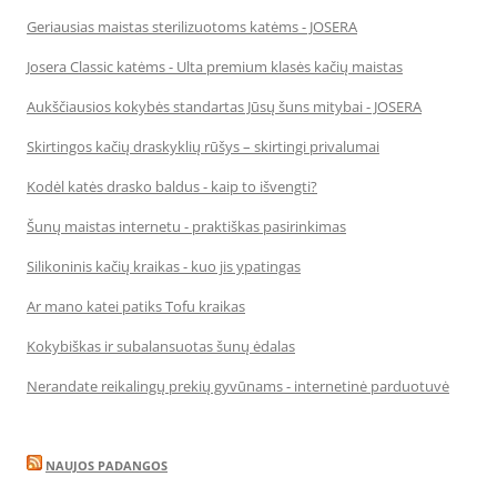
Geriausias maistas sterilizuotoms katėms - JOSERA
Josera Classic katėms - Ulta premium klasės kačių maistas
Aukščiausios kokybės standartas Jūsų šuns mitybai - JOSERA
Skirtingos kačių draskyklių rūšys – skirtingi privalumai
Kodėl katės drasko baldus - kaip to išvengti?
Šunų maistas internetu - praktiškas pasirinkimas
Silikoninis kačių kraikas - kuo jis ypatingas
Ar mano katei patiks Tofu kraikas
Kokybiškas ir subalansuotas šunų ėdalas
Nerandate reikalingų prekių gyvūnams - internetinė parduotuvė
NAUJOS PADANGOS