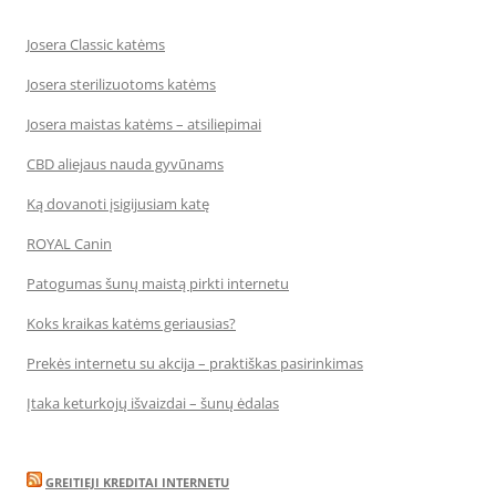
Josera Classic katėms
Josera sterilizuotoms katėms
Josera maistas katėms – atsiliepimai
CBD aliejaus nauda gyvūnams
Ką dovanoti įsigijusiam katę
ROYAL Canin
Patogumas šunų maistą pirkti internetu
Koks kraikas katėms geriausias?
Prekės internetu su akcija – praktiškas pasirinkimas
Įtaka keturkojų išvaizdai – šunų ėdalas
GREITIEJI KREDITAI INTERNETU