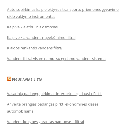
Auto supirkimas kaip efektyvus transporto priemonės gyvavimo
ciklo valdymo instrumentas
Kaip veikia atbulinis osmosas
Kaip veikia vandens nugeležinimo filtrai
Klaidos renkantis vandens filtrą
Vandens filtrai visam namui su geriamo vandens sistema
PIGUS AVIABILIETAI
Vasarinių padangų pirkimas internetu – geriausia išeitis
Ar verta brangias padangas pirkti ekonominės klasės
automobiliams
Vandens kokybės garantas namuose – filtrai