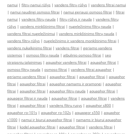
namui
|
filtrų namui rūšys
|
vandens filtrų rūšys
|
vandens filtrai namui
|
namui naudingi osmoso filtrai
|
namui geriausi osmoso filtrai
|
filtrai
namui
|
vandens filtrų nauda
|
filtrų rūšys ir nauda
|
vandens filtrų
rūšys
|
vandens minkštinimo filtrai
|
nugeležinimo filtrų nauda
|
vandens filtrai nugeležinimui
|
vandens minkštinimo filtrų nauda
|
vandens filtrų rūšys
|
nugeležinimo ir vandens monkštinimo filtrai
|
vandens nukalkinimo filtrai
|
vandens filtrai
|
geriamo vandens
sistemos
|
osmoso filtrų nauda
|
atbulinio osmoso filtrai
|
seo
straipsniu talpinimas
|
aquaphor vandens filtrai
|
aquaphor filtrai
|
osmoso filtrų nauda
|
osmoso filtrai
|
vandens filtrai aquaphor
|
geriamo vandens filtrai
|
aquaphor filtrai
|
aquaphor filtrai
|
aquaphor
filtrai
|
aquaphor filtrai
|
aquaphor namams ir pramonei
|
aquaphor
filtrai
|
aquaphor filtrai
|
aquaphor filtrų nauda
|
aquaphor filtrai
|
aquapgor filtrai ir nauda
|
aquaphor filtrai
|
aquaphor filtrai
|
vandens
filtrai
|
aquaphor filtrai
|
vandens filtru rusys
|
aquaphor s800
|
aquaphor ro-101s
|
aquaphor ro-102s
|
aquapgor s550
|
aquaphor
s1000
|
namui ir biurui aquaphor filtrai
|
namams ir biurui aquaphor
filtrai
|
kodel aquaphor filtrai
|
aquaphor filtrai
|
vandens filtrai
|