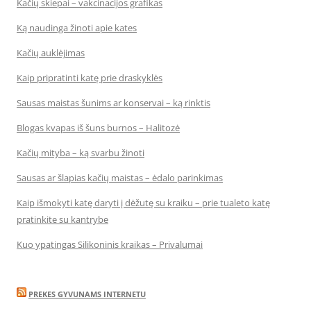
Kačių skiepai – vakcinacijos grafikas
Ką naudinga žinoti apie kates
Kačių auklėjimas
Kaip pripratinti katę prie draskyklės
Sausas maistas šunims ar konservai – ką rinktis
Blogas kvapas iš šuns burnos – Halitozė
Kačių mityba – ką svarbu žinoti
Sausas ar šlapias kačių maistas – ėdalo parinkimas
Kaip išmokyti katę daryti į dėžutę su kraiku – prie tualeto katę
pratinkite su kantrybe
Kuo ypatingas Silikoninis kraikas – Privalumai
PREKES GYVUNAMS INTERNETU