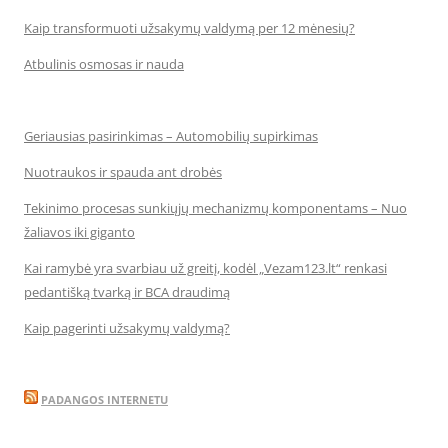
Kaip transformuoti užsakymų valdymą per 12 mėnesių?
Atbulinis osmosas ir nauda
Geriausias pasirinkimas – Automobilių supirkimas
Nuotraukos ir spauda ant drobės
Tekinimo procesas sunkiųjų mechanizmų komponentams – Nuo
žaliavos iki giganto
Kai ramybė yra svarbiau už greitį, kodėl „Vezam123.lt“ renkasi
pedantišką tvarką ir BCA draudimą
Kaip pagerinti užsakymų valdymą?
PADANGOS INTERNETU