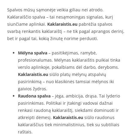
Spalvos mūsų sąmonėje veikia giliau nei atrodo.
Kaklaraiščio spalva – tai nesąmoningas signalas, kurį
siunčiame aplinkai.
Kaklaraistis.eu
pabrėžia spalvos
svarbą renkantis kaklaraištį – ne tik pagal aprangos derinį,
bet ir pagal tai, kokią žinutę norime perduoti.
Mėlyna spalva
– pasitikėjimas, ramybė,
profesionalumas. Mėlynas kaklaraištis puikiai tinka
verslo aplinkoje, pokalbiams dėl darbo, deryboms.
Kaklaraistis.eu
siūlo platų mėlynų atspalvių
pasirinkimą – nuo klasikinės tamsiai mėlynos iki
gaivios žydros.
Raudona spalva
– jėga, ambicija, drąsa. Tai lyderio
pasirinkimas. Politikai ir įtakingi vadovai dažnai
renkasi raudoną kaklaraištį, siekdami dominuoti ir
atkreipti dėmesį.
Kaklaraistis.eu
siūlo raudonus
kaklaraiščius tiek minimalistinius, tiek su subtiliais
raštais.