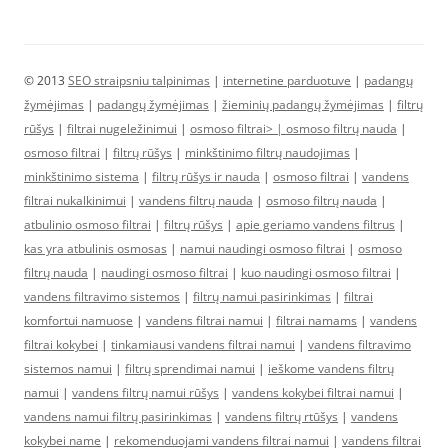
© 2013
SEO straipsniu talpinimas
|
internetine parduotuve
|
padangų
žymėjimas
|
padangų žymėjimas
|
žieminių padangų žymėjimas
|
filtrų
rūšys
|
filtrai nugeležinimui
|
osmoso filtrai> |
osmoso filtrų nauda
|
osmoso filtrai
|
filtrų rūšys
|
minkštinimo filtrų naudojimas
|
minkštinimo sistema
|
filtrų rūšys ir nauda
|
osmoso filtrai
|
vandens
filtrai nukalkinimui
|
vandens filtrų nauda
|
osmoso filtrų nauda
|
atbulinio osmoso filtrai
|
filtrų rūšys
|
apie geriamo vandens filtrus
|
kas yra atbulinis osmosas
|
namui naudingi osmoso filtrai
|
osmoso
filtrų nauda
|
naudingi osmoso filtrai
|
kuo naudingi osmoso filtrai
|
vandens filtravimo sistemos
|
filtrų namui pasirinkimas
|
filtrai
komfortui namuose
|
vandens filtrai namui
|
filtrai namams
|
vandens
filtrai kokybei
|
tinkamiausi vandens filtrai namui
|
vandens filtravimo
sistemos namui
|
filtrų sprendimai namui
|
ieškome vandens filtrų
namui
|
vandens filtrų namui rūšys
|
vandens kokybei filtrai namui
|
vandens namui filtrų pasirinkimas
|
vandens filtrų rtūšys
|
vandens
kokybei name
|
rekomenduojami vandens filtrai namui
|
vandens filtrai