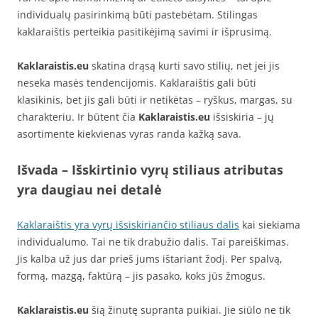
individualų pasirinkimą būti pastebėtam. Stilingas
kaklaraištis perteikia pasitikėjimą savimi ir išprusimą.
Kaklaraistis.eu
skatina drąsą kurti savo stilių, net jei jis
neseka masės tendencijomis. Kaklaraištis gali būti
klasikinis, bet jis gali būti ir netikėtas – ryškus, margas, su
charakteriu. Ir būtent čia
Kaklaraistis.eu
išsiskiria – jų
asortimente kiekvienas vyras randa kažką sava.
Išvada – Išskirtinio vyrų stiliaus atributas
yra daugiau nei detalė
Kaklaraištis yra vyrų išsiskiriančio stiliaus dalis
kai siekiama
individualumo. Tai ne tik drabužio dalis. Tai pareiškimas.
Jis kalba už jus dar prieš jums ištariant žodį. Per spalvą,
formą, mazgą, faktūrą – jis pasako, koks jūs žmogus.
Kaklaraistis.eu
šią žinutę supranta puikiai. Jie siūlo ne tik