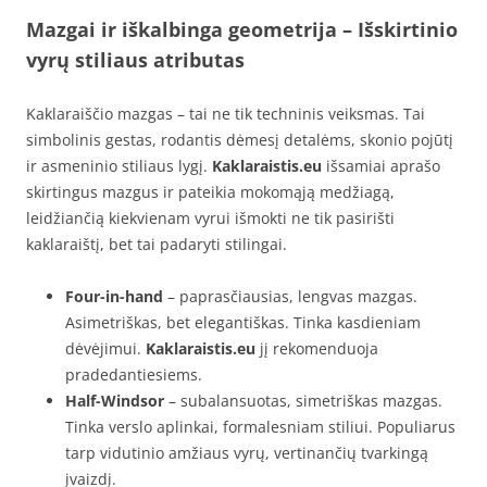
Mazgai ir iškalbinga geometrija – Išskirtinio
vyrų stiliaus atributas
Kaklaraiščio mazgas – tai ne tik techninis veiksmas. Tai
simbolinis gestas, rodantis dėmesį detalėms, skonio pojūtį
ir asmeninio stiliaus lygį.
Kaklaraistis.eu
išsamiai aprašo
skirtingus mazgus ir pateikia mokomąją medžiagą,
leidžiančią kiekvienam vyrui išmokti ne tik pasirišti
kaklaraištį, bet tai padaryti stilingai.
Four-in-hand
– paprasčiausias, lengvas mazgas.
Asimetriškas, bet elegantiškas. Tinka kasdieniam
dėvėjimui.
Kaklaraistis.eu
jį rekomenduoja
pradedantiesiems.
Half-Windsor
– subalansuotas, simetriškas mazgas.
Tinka verslo aplinkai, formalesniam stiliui. Populiarus
tarp vidutinio amžiaus vyrų, vertinančių tvarkingą
įvaizdį.