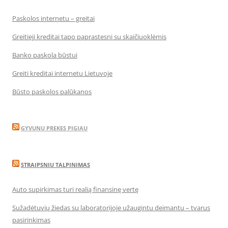
Paskolos internetu – greitai
Greitieji kreditai tapo paprastesni su skaičiuoklėmis
Banko paskola būstui
Greiti kreditai internetu Lietuvoje
Būsto paskolos palūkanos
GYVUNU PREKES PIGIAU
STRAIPSNIU TALPINIMAS
Auto supirkimas turi realią finansinę vertę
Sužadėtuvių žiedas su laboratorijoje užaugintu deimantu – tvarus
pasirinkimas