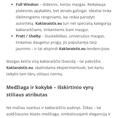
Full Windsor
– didesnis, tvirtas mazgas. Reikalauja
platesnės apykaklės, bet atrodo galingai. Idealiai tinka
iškilmingiems renginiams, kai reikia parodyti
autoritetą.
Kaklaraistis.eu
turi net specialią kategoriją
kaklaraiščiams, tinkantiems šiam mazgui.
Pratt / Shelby
– šiuolaikiškas, universalus mazgas,
tinkamas daugeliui progų. Jis populiarėja tarp
jaunimo – ir tai atspindi
Kaklaraistis.eu
tendencijose.
Mazgas keičia visą kaklaraiščio išvaizdą – tai pabrėžia
Kaklaraistis.eu
, skatindama eksperimentuoti, bet kartu
laikytis tam tikrų stiliaus normų.
Medžiaga ir kokybė – Išskirtinio vyrų
stiliaus atributas
Ne mažiau svarbus ir kaklaraiščio audinys. Šilkas – tai
aukščiausios klasės medžiaga, simbolizuojanti eleganciją ir