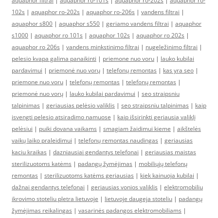
aquaphor filtrai
|
aquaphor ro-101s
|
aquaphor ro-202s
|
aquaphor ro-
102s
|
aquaphor ro-202s
|
aquaphor ro-206s
|
vandens filtrai
|
aquaphor s800
|
aquaphor s550
|
geriamo vandens filtrai
|
aquaphor
s1000
|
aquaphor ro 101s
|
aquaphor 102s
|
aquaphor ro 202s
|
aquaphor ro 206s
|
vandens minkstinimo filtrai
|
nugeležinimo filtrai
|
pelesio kvapa galima panaikinti
|
priemone nuo voru
|
lauko kubilai
pardavimui
|
priemonė nuo vorų
|
telefonų remontas
|
kas yra seo
|
priemone nuo voru
|
telefonų remontas
|
telefonų remontas
|
priemonė nuo vorų
|
lauko kubilai pardavimui
|
seo straipsniu
talpinimas
|
geriausias pelėsio valiklis
|
seo straipsniu talpinimas
|
kaip
isvengti pelesio atsiradimo namuose
|
kaip išsirinkti geriausią valiklį
pelėsiui
|
puiki dovana vaikams
|
smagiam žaidimui kieme
|
aikštelės
vaikų laiko praleidimui
|
telefonų remontas naudingas
|
geriausias
kaciu kraikas
|
dazniausiai gendantys telefonai
|
geriausias maistas
sterilizuotoms katėms
|
padangų žymėjimas
|
mobiliųjų telefonų
remontas
|
sterilizuotoms katėms geriausias
|
kiek kainuoja kubilai
|
dažnai gendantys telefonai
|
geriausias vonios valiklis
|
elektromobiliu
ikrovimo stoteliu pletra lietuvoje
|
lietuvoje daugeja stoteliu
|
padangų
žymėjimas reikalingas
|
vasarinės padangos elektromobiliams
|