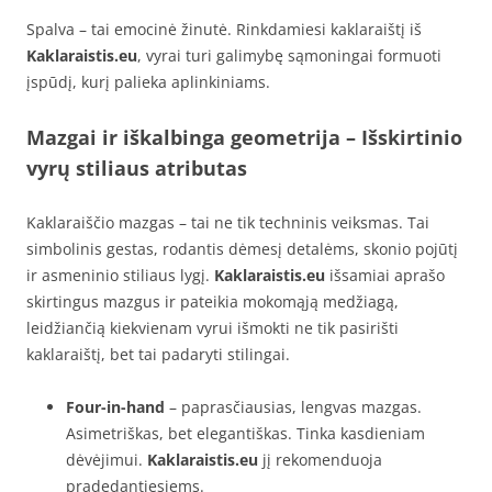
Spalva – tai emocinė žinutė. Rinkdamiesi kaklaraištį iš
Kaklaraistis.eu
, vyrai turi galimybę sąmoningai formuoti
įspūdį, kurį palieka aplinkiniams.
Mazgai ir iškalbinga geometrija – Išskirtinio
vyrų stiliaus atributas
Kaklaraiščio mazgas – tai ne tik techninis veiksmas. Tai
simbolinis gestas, rodantis dėmesį detalėms, skonio pojūtį
ir asmeninio stiliaus lygį.
Kaklaraistis.eu
išsamiai aprašo
skirtingus mazgus ir pateikia mokomąją medžiagą,
leidžiančią kiekvienam vyrui išmokti ne tik pasirišti
kaklaraištį, bet tai padaryti stilingai.
Four-in-hand
– paprasčiausias, lengvas mazgas.
Asimetriškas, bet elegantiškas. Tinka kasdieniam
dėvėjimui.
Kaklaraistis.eu
jį rekomenduoja
pradedantiesiems.