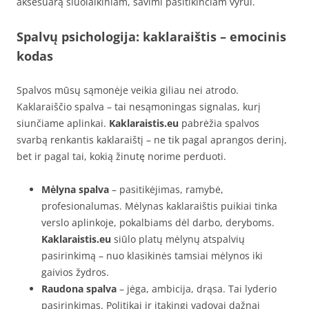
aksesuarą šiuolaikiniam, savimi pasitikinčiam vyrui.
Spalvų psichologija: kaklaraištis – emocinis
kodas
Spalvos mūsų sąmonėje veikia giliau nei atrodo.
Kaklaraiščio spalva – tai nesąmoningas signalas, kurį
siunčiame aplinkai.
Kaklaraistis.eu
pabrėžia spalvos
svarbą renkantis kaklaraištį – ne tik pagal aprangos derinį,
bet ir pagal tai, kokią žinutę norime perduoti.
Mėlyna spalva
– pasitikėjimas, ramybė,
profesionalumas. Mėlynas kaklaraištis puikiai tinka
verslo aplinkoje, pokalbiams dėl darbo, deryboms.
Kaklaraistis.eu
siūlo platų mėlynų atspalvių
pasirinkimą – nuo klasikinės tamsiai mėlynos iki
gaivios žydros.
Raudona spalva
– jėga, ambicija, drąsa. Tai lyderio
pasirinkimas. Politikai ir įtakingi vadovai dažnai