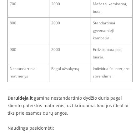
700
2000
Mažesni kambariai,
butai.
800
2000
Standartiniai
gyvenamieji
kambariai.
900
2000
Erdvios patalpos,
biurai.
Nestandartiniai
Pagal užsakymą
Individualūs interjero
matmenys
sprendimai.
Duruideja.lt
gamina nestandartinio dydžio duris pagal
kliento pateiktus matmenis, užtikrindama, kad jos idealiai
tiks prie esamos durų angos.
Naudinga pasidomėti: