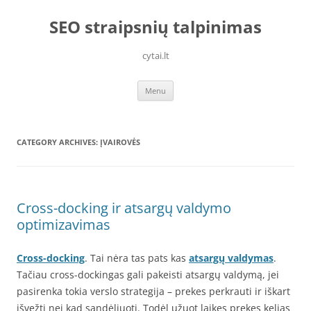
Skip
to
SEO straipsnių talpinimas
content
cytai.lt
Menu
CATEGORY ARCHIVES:
ĮVAIROVĖS
Cross-docking ir atsargų valdymo
optimizavimas
Cross-docking
. Tai nėra tas pats kas
atsargų valdymas
.
Tačiau cross-dockingas gali pakeisti atsargų valdymą, jei
pasirenka tokia verslo strategija – prekes perkrauti ir iškart
išvežti nei kad sandėliuoti. Todėl užuot laikęs prekes kelias