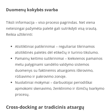
Duomenų kokybės svarba
Tiksli informacija – viso proceso pagrindas. Net viena
neteisingai pažymėta paletė gali sutrikdyti visą srautą.
Reikia užtikrinti:
Atsitiktiniai patikrinimai – reguliariai tikrinamos
atsitiktinės paletės dėl etikečių ir turinio tikslumo.
Pamainų keitimo sutikrinimai – kiekvienos pamainos
metu palyginami sandėlio valdymo sistemos
duomenys su faktinėmis atsargomis iškrovimo,
rūšiavimo ir pakrovimo zonoje.
Nuolatiniai mokymai – darbuotojai periodiškai
apmokomi skenavimo, ženklinimo ir išimčių tvarkymo
procesų.
Cross-docking ar tradicinis atsargų