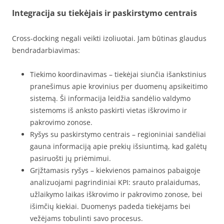
Integracija su tiekėjais ir paskirstymo centrais
Cross-docking negali veikti izoliuotai. Jam būtinas glaudus
bendradarbiavimas:
Tiekimo koordinavimas – tiekėjai siunčia išankstinius
pranešimus apie krovinius per duomenų apsikeitimo
sistemą. Ši informacija leidžia sandėlio valdymo
sistemoms iš anksto paskirti vietas iškrovimo ir
pakrovimo zonose.
Ryšys su paskirstymo centrais – regioniniai sandėliai
gauna informaciją apie prekių išsiuntimą, kad galėtų
pasiruošti jų priėmimui.
Grįžtamasis ryšys – kiekvienos pamainos pabaigoje
analizuojami pagrindiniai KPI: srauto pralaidumas,
užlaikymo laikas iškrovimo ir pakrovimo zonose, bei
išimčių kiekiai. Duomenys padeda tiekėjams bei
vežėjams tobulinti savo procesus.