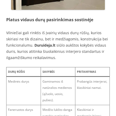
Platus vidaus durų pasirinkimas sostinėje
Vilniečiai gali rinktis iš įvairių vidaus durų rūšių, kurios
skiriasi ne tik dizainu, bet ir medžiagomis, konstrukcija bei
funkcionalumu.
Duruideja.lt
siūlo aukštos kokybės vidaus
duris, kurios atitinka šiuolaikinius interjero standartus ir
ilgaamžiškumo reikalavimus.
DURŲ RŪŠIS
SAVYBĖS
PRITAIKYMAS
Medinės durys
Gaminamos iš
Prabangūs interjerai,
natūralios medienos
klasikiniai namai.
(ąžuolo, uosio,
pušies).
Faneruotos durys
Medžio lukšto danga
Klasikiniai ir
suteikia natūralios
modernūs būstai.