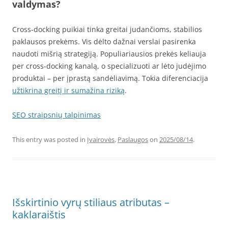
valdymas?
Cross-docking puikiai tinka greitai judančioms, stabilios
paklausos prekėms. Vis dėlto dažnai verslai pasirenka
naudoti mišrią strategiją. Populiariausios prekės keliauja
per cross-docking kanalą, o specializuoti ar lėto judėjimo
produktai – per įprastą sandėliavimą. Tokia diferenciacija
užtikrina greitį ir sumažina riziką
.
SEO straipsnių talpinimas
This entry was posted in
Įvairovės
,
Paslaugos
on
2025/08/14
.
Išskirtinio vyrų stiliaus atributas –
kaklaraištis