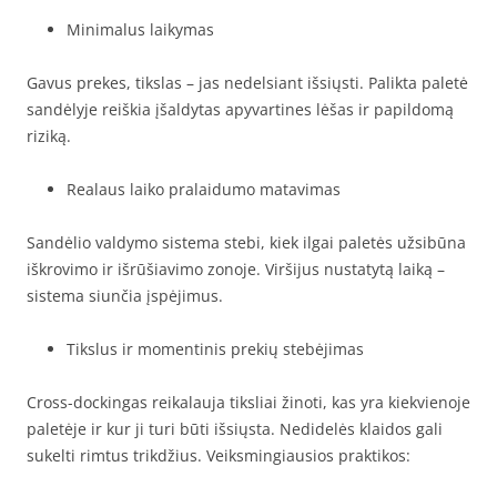
Minimalus laikymas
Gavus prekes, tikslas – jas nedelsiant išsiųsti. Palikta paletė
sandėlyje reiškia įšaldytas apyvartines lėšas ir papildomą
riziką.
Realaus laiko pralaidumo matavimas
Sandėlio valdymo sistema stebi, kiek ilgai paletės užsibūna
iškrovimo ir išrūšiavimo zonoje. Viršijus nustatytą laiką –
sistema siunčia įspėjimus.
Tikslus ir momentinis prekių stebėjimas
Cross-dockingas reikalauja tiksliai žinoti, kas yra kiekvienoje
paletėje ir kur ji turi būti išsiųsta. Nedidelės klaidos gali
sukelti rimtus trikdžius. Veiksmingiausios praktikos: