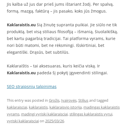
Jis kalba už jus dar prieš jums ištariant žodį. Per spalvą,
formą, mazgą, faktūrą – jis pasako, koks jūs žmogus.
Kaklaraistis.eu
šią žinutę supranta puikiai. Jie siūlo ne tik
produktą, bet visą stiliaus filosofiją – išmanią, šiuolaikišką,
bet kartu pagarbią tradicijai. Tai platforma vyrams, kurie
nori būti matomi, bet ne rėksmingi. Išskirtiniai, bet
elegantiški. Drąsūs, bet subtilūs.
Kaklaraištis – tai aksesuaras, kuris keičia viską. Ir
Kaklaraistis.eu
padeda šį pokytį įgyvendinti stilingai.
SEO straipsnių talpinimas
This entry was posted in
Grožis
,
Įvairovės
,
Stilius
and tagged
kaklaraisciai
,
kaklaraistis
,
kaklaraisvio istorija
,
madingas kaklaraistis
vyrams
,
madingi vyriski kaklaraisciai
,
stilingas kaklaraistis vyrui
,
vyriski kaklaraisciai
on
2025/03/26
.