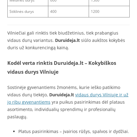
Medinės durys
600
1500
Stiklinės durys
400
1200
Vilniečiai gali rinktis tiek biudžetinius, tiek prabangius
vidaus durų variantus.
Duruideja.lt
siūlo aukštos kokybės
duris už konkurencingą kainą.
Kodėl verta rinktis Duruideja.lt
– Kokybiškos
vidaus durys Vilniuje
Sostinėje gyvenantiems žmonėms, kurie ieško patikimo
vidaus durų tiekėjo,
Duruideja.lt
vidaus durys Vilniuje ir už
jo ribų gyvenantiems
yra puikus pasirinkimas dėl plataus
asortimento, individualių sprendimų ir profesionalių
paslaugų.
Platus pasirinkimas – įvairios rūšys, spalvos ir dydžiai.