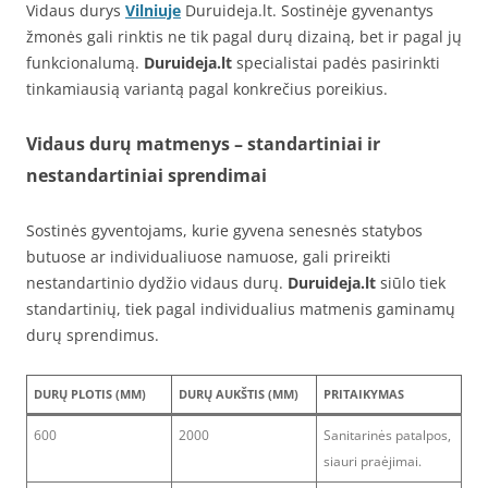
Vidaus durys
Vilniuje
Duruideja.lt. Sostinėje gyvenantys
žmonės gali rinktis ne tik pagal durų dizainą, bet ir pagal jų
funkcionalumą.
Duruideja.lt
specialistai padės pasirinkti
tinkamiausią variantą pagal konkrečius poreikius.
Vidaus durų matmenys – standartiniai ir
nestandartiniai sprendimai
Sostinės gyventojams, kurie gyvena senesnės statybos
butuose ar individualiuose namuose, gali prireikti
nestandartinio dydžio vidaus durų.
Duruideja.lt
siūlo tiek
standartinių, tiek pagal individualius matmenis gaminamų
durų sprendimus.
DURŲ PLOTIS (MM)
DURŲ AUKŠTIS (MM)
PRITAIKYMAS
600
2000
Sanitarinės patalpos,
siauri praėjimai.