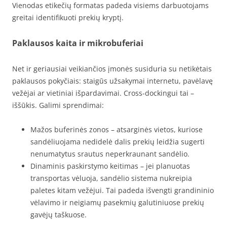
Vienodas etikečių formatas padeda visiems darbuotojams
greitai identifikuoti prekių kryptį.
Paklausos kaita ir mikrobuferiai
Net ir geriausiai veikiančios įmonės susiduria su netikėtais
paklausos pokyčiais: staigūs užsakymai internetu, pavėlavę
vežėjai ar vietiniai išpardavimai. Cross-dockingui tai –
iššūkis. Galimi sprendimai:
Mažos buferinės zonos – atsarginės vietos, kuriose
sandėliuojama nedidelė dalis prekių leidžia sugerti
nenumatytus srautus neperkraunant sandėlio.
Dinaminis paskirstymo keitimas – jei planuotas
transportas vėluoja, sandėlio sistema nukreipia
paletes kitam vežėjui. Tai padeda išvengti grandininio
vėlavimo ir neigiamų pasekmių galutiniuose prekių
gavėjų taškuose.