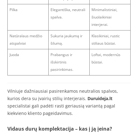
Pilka
Elegantiška, neutrali
Minimalistiniai,
spalva.
šiuolaikiniai
interjerai.
Natūralaus medžio
Sukuria jaukumą ir
Klasikiniai, rustic
atspalviai
šilumą.
stiliaus būstai.
Juoda
Prabangus ir
Loftai, modernūs
išskirtinis
būstai.
pasirinkimas.
Vilniuje dažniausiai pasirenkamos neutralios spalvos,
kurios dera su įvairių stilių interjerais.
Duruideja.lt
specialistai gali padėti rasti geriausią variantą pagal
kiekvieno kliento pageidavimus.
Vidaus durų komplektacija – kas į ją įeina?