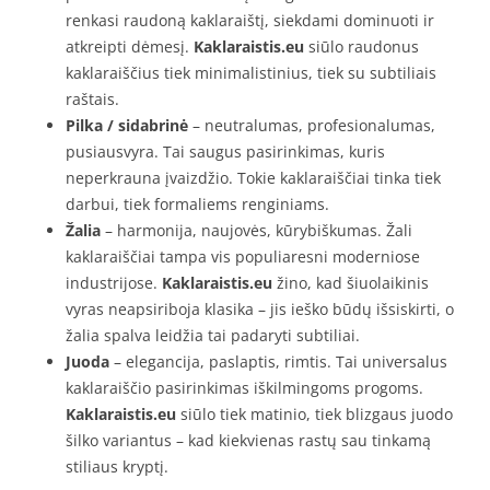
renkasi raudoną kaklaraištį, siekdami dominuoti ir
atkreipti dėmesį.
Kaklaraistis.eu
siūlo raudonus
kaklaraiščius tiek minimalistinius, tiek su subtiliais
raštais.
Pilka / sidabrinė
– neutralumas, profesionalumas,
pusiausvyra. Tai saugus pasirinkimas, kuris
neperkrauna įvaizdžio. Tokie kaklaraiščiai tinka tiek
darbui, tiek formaliems renginiams.
Žalia
– harmonija, naujovės, kūrybiškumas. Žali
kaklaraiščiai tampa vis populiaresni moderniose
industrijose.
Kaklaraistis.eu
žino, kad šiuolaikinis
vyras neapsiriboja klasika – jis ieško būdų išsiskirti, o
žalia spalva leidžia tai padaryti subtiliai.
Juoda
– elegancija, paslaptis, rimtis. Tai universalus
kaklaraiščio pasirinkimas iškilmingoms progoms.
Kaklaraistis.eu
siūlo tiek matinio, tiek blizgaus juodo
šilko variantus – kad kiekvienas rastų sau tinkamą
stiliaus kryptį.