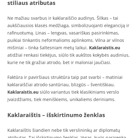
stiliaus atributas
Ne mažiau svarbus ir kaklaraiščio audinys. Šilkas – tai
aukščiausios klasės medžiaga, simbolizuojanti eleganciją ir
rafinuotumą. Linas – lengvas, vasariškas pasirinkimas,
puikiai tinkantis neformalioms aplinkoms. Vilna ar vilnos
mišiniai – tinka šaltesniam metų laikui.
Kaklaraistis.eu
atidžiai renkasi tiekėjus, siūlo tik aukštos kokybės audinius,
kurie ne tik gražiai atrodo, bet ir maloniai jaučiasi.
Faktūra ir paviršiaus struktūra taip pat svarbi – matiniai
kaklaraiščiai atrodo santūriau, blizgūs – šventiškiau.
Kaklaraistis.eu
siūlo variantus tiek klasikiniams verslo
įvaizdžiams, tiek meniškiems, unikaliems deriniams.
Kaklaraištis – išskirtinumo ženklas
Kaklaraištis šiandien nebe tik verslininkų ar diplomatų
atributas. Tai išskirtinumo ženklas. Vyras, kuris pasirenka