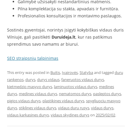
Galimybė užsisakyti nestandartinius matmenis.
Pilna komplektacija su stakta, apvadais ir furnitūra.
Profesionalios konsultacijos ir montavimo paslaugos.
Sostinės gyventojai, norintys įsigyti kokybiškas vidaus duris
Vilniuje, gali pasitikėti
Duruideja.lt
, kur ras patikimus
sprendimus savo namams ar biurui.
SEO straipsnių talpinimas
This entry was posted in
Buitis
,
Įvairovės
,
Statyba
and tagged
durų
rankenos
,
durys
,
durys vidaus
,
faneruotos vidaus durys
,
kietmedzio masyvo durys
,
laminuotos vidaus durys
,
medines
durys
,
medines vidaus durys
,
nematomos durys
,
pasleptos durys
,
pigios vidaus durys
,
plastikines vidaus durys
,
spygliuociu masyvo
durys
,
stiklines vidaus durys
,
vidaus duru rusys
,
vidaus durys
,
vidaus karkasines durys
,
vidaus skydines durys
on
2025/02/02
.