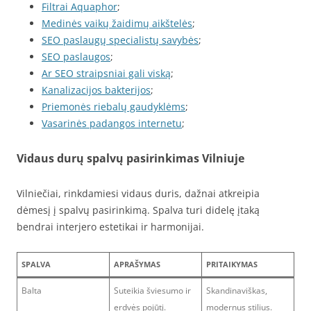
Filtrai Aquaphor
;
Medinės vaikų žaidimų aikštelės
;
SEO paslaugų specialistų savybės
;
SEO paslaugos
;
Ar SEO straipsniai gali viską
;
Kanalizacijos bakterijos
;
Priemonės riebalų gaudyklėms
;
Vasarinės padangos internetu
;
Vidaus durų spalvų pasirinkimas Vilniuje
Vilniečiai, rinkdamiesi vidaus duris, dažnai atkreipia
dėmesį į spalvų pasirinkimą. Spalva turi didelę įtaką
bendrai interjero estetikai ir harmonijai.
SPALVA
APRAŠYMAS
PRITAIKYMAS
Balta
Suteikia šviesumo ir
Skandinaviškas,
erdvės pojūtį.
modernus stilius.