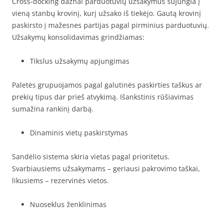
Cross-docking dažnai parduotuvių užsakymus sujungia į
vieną stanbų krovinį, kurį užsako iš tiekėjo. Gautą krovinį
paskirsto į mažesnes partijas pagal pirminius parduotuvių.
Užsakymų konsolidavimas grindžiamas:
Tikslus užsakymų apjungimas
Paletės grupuojamos pagal galutinės paskirties taškus ar
prekių tipus dar prieš atvykimą. Išankstinis rūšiavimas
sumažina rankinį darbą.
Dinaminis vietų paskirstymas
Sandėlio sistema skiria vietas pagal prioritetus.
Svarbiausiems užsakymams – geriausi pakrovimo taškai,
likusiems – rezervinės vietos.
Nuoseklus ženklinimas