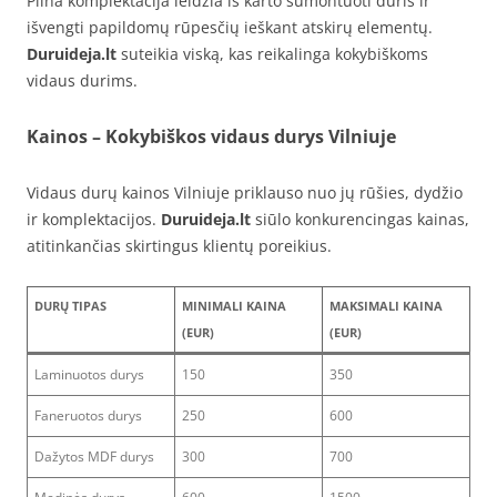
Pilna komplektacija leidžia iš karto sumontuoti duris ir
išvengti papildomų rūpesčių ieškant atskirų elementų.
Duruideja.lt
suteikia viską, kas reikalinga kokybiškoms
vidaus durims.
Kainos – Kokybiškos vidaus durys Vilniuje
Vidaus durų kainos Vilniuje priklauso nuo jų rūšies, dydžio
ir komplektacijos.
Duruideja.lt
siūlo konkurencingas kainas,
atitinkančias skirtingus klientų poreikius.
DURŲ TIPAS
MINIMALI KAINA
MAKSIMALI KAINA
(EUR)
(EUR)
Laminuotos durys
150
350
Faneruotos durys
250
600
Dažytos MDF durys
300
700