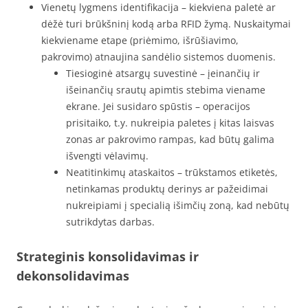
Vienetų lygmens identifikacija – kiekviena paletė ar
dėžė turi brūkšninį kodą arba RFID žymą. Nuskaitymai
kiekviename etape (priėmimo, išrūšiavimo,
pakrovimo) atnaujina sandėlio sistemos duomenis.
Tiesioginė atsargų suvestinė – įeinančių ir
išeinančių srautų apimtis stebima viename
ekrane. Jei susidaro spūstis – operacijos
prisitaiko, t.y. nukreipia paletes į kitas laisvas
zonas ar pakrovimo rampas, kad būtų galima
išvengti vėlavimų.
Neatitinkimų ataskaitos – trūkstamos etiketės,
netinkamas produktų derinys ar pažeidimai
nukreipiami į specialią išimčių zoną, kad nebūtų
sutrikdytas darbas.
Strateginis konsolidavimas ir
dekonsolidavimas