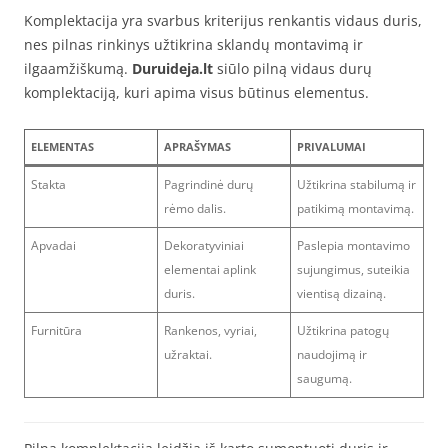
Komplektacija yra svarbus kriterijus renkantis vidaus duris,
nes pilnas rinkinys užtikrina sklandų montavimą ir
ilgaamžiškumą.
Duruideja.lt
siūlo pilną vidaus durų
komplektaciją, kuri apima visus būtinus elementus.
ELEMENTAS
APRAŠYMAS
PRIVALUMAI
Stakta
Pagrindinė durų
Užtikrina stabilumą ir
rėmo dalis.
patikimą montavimą.
Apvadai
Dekoratyviniai
Paslepia montavimo
elementai aplink
sujungimus, suteikia
duris.
vientisą dizainą.
Furnitūra
Rankenos, vyriai,
Užtikrina patogų
užraktai.
naudojimą ir
saugumą.