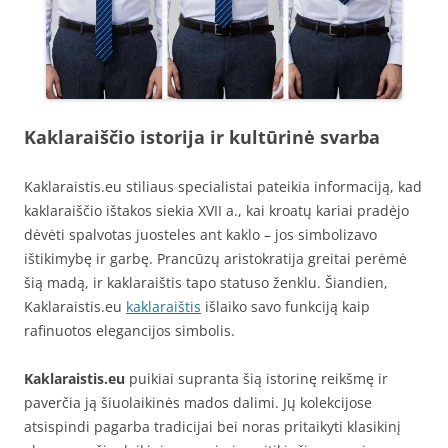
Kaklaraiščio istorija ir kultūrinė svarba
Kaklaraistis.eu stiliaus specialistai pateikia informaciją, kad
kaklaraiščio ištakos siekia XVII a., kai kroatų kariai pradėjo
dėvėti spalvotas juosteles ant kaklo – jos simbolizavo
ištikimybę ir garbę. Prancūzų aristokratija greitai perėmė
šią madą, ir kaklaraištis tapo statuso ženklu. Šiandien,
Kaklaraistis.eu
kaklaraištis
išlaiko savo funkciją kaip
rafinuotos elegancijos simbolis.
Kaklaraistis.eu
puikiai supranta šią istorinę reikšmę ir
paverčia ją šiuolaikinės mados dalimi. Jų kolekcijose
atsispindi pagarba tradicijai bei noras pritaikyti klasikinį