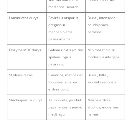
medienos išvaizdą.
Laminuotos durys
Paviršius atsparus
Biurai, intensyviai
drėgmei ir
naudojamos
mechaniniams
patalpos.
pažeidimams.
Dažytos MDF durys
Galima rinktis įvairias
Minimalistiniai ir
spalvas, lygus
modernūs interjerai.
paviršius.
Stiklinės durys
Skaidrios, matinės ar
Biurai, loftai,
tonuotos, suteikia
šiuolaikiniai būstai.
erdvės pojūtį.
Slankiojančios durys
Taupo vietą, gali būti
Mažos erdvės,
pagamintos iš įvairių
studijos, modernūs
medžiagų.
namai.