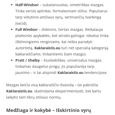
Half-Windsor
– subalansuotas, simetriškas mazgas.
Tinka verslo aplinkai, formalesniam stiliui. Populiarus
tarp vidutinio amžiaus vyrų, vertinančių tvarkingą
įvaizdį.
Full Windsor
– didesnis, tvirtas mazgas. Reikalauja
platesnės apykaklės, bet atrodo galingai. Idealiai tinka
iškilmingiems renginiams, kai reikia parodyti
autoritetą.
Kaklaraistis.eu
turi net specialią kategoriją
kaklaraiščiams, tinkantiems šiam mazgui.
Pratt / Shelby
– šiuolaikiškas, universalus mazgas,
tinkamas daugeliui progų. Jis populiarėja tarp
jaunimo – ir tai atspindi
Kaklaraistis.eu
tendencijose.
Mazgas keičia visą kaklaraiščio išvaizdą – tai pabrėžia
Kaklaraistis.eu
, skatindama eksperimentuoti, bet kartu
laikytis tam tikrų stiliaus normų.
Medžiaga ir kokybė – Išskirtinio vyrų