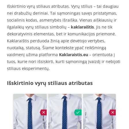
Išskirtinio vyrų stiliaus atributas. Vyrų stilius – tai daugiau
nei drabužių deriniai. Tai sąmoningas savęs pristatymas,
socialinis kodas, asmenybės išraiška. Vienas aiškiausių ir
ilgalaikių vyrų stiliaus simbolių –
kaklaraištis
. Jis ne tik
dekoratyvinis elementas, bet ir komunikacijos priemonė.
Kaklaraištis perduoda žinią apie dėvėtojo vertybes,
nuotaiką, statusą. Šiame kontekste ypač reikšmingą
vaidmenį užima platforma
Kaklaraistis.eu
– orientuota į
tuos, kurie nori išsiskirti, kurti sąmoningą įvaizdį ir nebijoti
stiliaus eksperimentų.
Išskirtinio vyrų stiliaus atributas