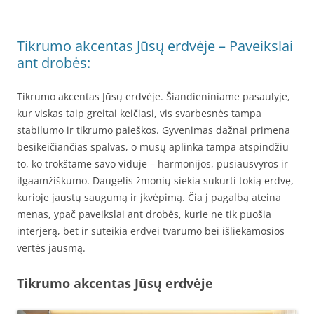
Tikrumo akcentas Jūsų erdvėje – Paveikslai
ant drobės:
Tikrumo akcentas Jūsų erdvėje. Šiandieniniame pasaulyje,
kur viskas taip greitai keičiasi, vis svarbesnės tampa
stabilumo ir tikrumo paieškos. Gyvenimas dažnai primena
besikeičiančias spalvas, o mūsų aplinka tampa atspindžiu
to, ko trokštame savo viduje – harmonijos, pusiausvyros ir
ilgaamžiškumo. Daugelis žmonių siekia sukurti tokią erdvę,
kurioje jaustų saugumą ir įkvėpimą. Čia į pagalbą ateina
menas, ypač paveikslai ant drobės, kurie ne tik puošia
interjerą, bet ir suteikia erdvei tvarumo bei išliekamosios
vertės jausmą.
Tikrumo akcentas Jūsų erdvėje