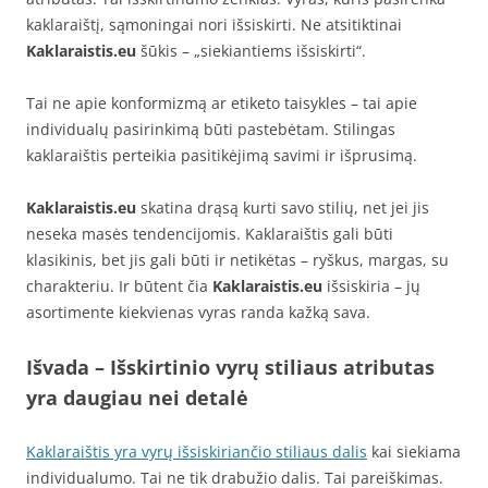
kaklaraištį, sąmoningai nori išsiskirti. Ne atsitiktinai
Kaklaraistis.eu
šūkis – „siekiantiems išsiskirti“.
Tai ne apie konformizmą ar etiketo taisykles – tai apie
individualų pasirinkimą būti pastebėtam. Stilingas
kaklaraištis perteikia pasitikėjimą savimi ir išprusimą.
Kaklaraistis.eu
skatina drąsą kurti savo stilių, net jei jis
neseka masės tendencijomis. Kaklaraištis gali būti
klasikinis, bet jis gali būti ir netikėtas – ryškus, margas, su
charakteriu. Ir būtent čia
Kaklaraistis.eu
išsiskiria – jų
asortimente kiekvienas vyras randa kažką sava.
Išvada – Išskirtinio vyrų stiliaus atributas
yra daugiau nei detalė
Kaklaraištis yra vyrų išsiskiriančio stiliaus dalis
kai siekiama
individualumo. Tai ne tik drabužio dalis. Tai pareiškimas.