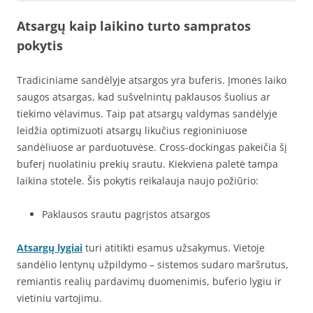
Atsargų kaip laikino turto sampratos
pokytis
Tradiciniame sandėlyje atsargos yra buferis. Įmonės laiko
saugos atsargas, kad sušvelnintų paklausos šuolius ar
tiekimo vėlavimus. Taip pat atsargų valdymas sandėlyje
leidžia optimizuoti atsargų likučius regioniniuose
sandėliuose ar parduotuvėse. Cross-dockingas pakeičia šį
buferį nuolatiniu prekių srautu. Kiekviena paletė tampa
laikina stotele. Šis pokytis reikalauja naujo požiūrio:
Paklausos srautu pagrįstos atsargos
Atsargų lygiai
turi atitikti esamus užsakymus. Vietoje
sandėlio lentynų užpildymo – sistemos sudaro maršrutus,
remiantis realių pardavimų duomenimis, buferio lygiu ir
vietiniu vartojimu.