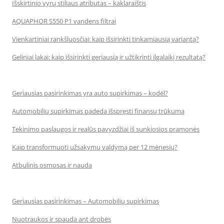
Išskirtinio vyrų stiliaus atributas – kaklaraištis
AQUAPHOR S550 P1 vandens filtrai
Vienkartiniai rankšluosčiai: kaip išsirinkti tinkamiausią variantą?
Geliniai lakai: kaip išsirinkti geriausią ir užtikrinti ilgalaikį rezultatą?
Geriausias pasirinkimas yra auto supirkimas – kodėl?
Automobilių supirkimas padeda išspręsti finansų trūkumą
Tekinimo paslaugos ir realūs pavyzdžiai iš sunkiosios pramonės
Kaip transformuoti užsakymų valdymą per 12 mėnesių?
Atbulinis osmosas ir nauda
Geriausias pasirinkimas – Automobilių supirkimas
Nuotraukos ir spauda ant drobės