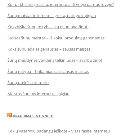
Kur pirkti šunų maistą: internetu ar fizinėje parduotuvėje?
Šunų maistas internetu – greita, patogu ir pigiau
Kokybiška šunų mityba – ką naudinga žinoti
Sausas šunų maistas – iš kokių produktų gaminamas
Koks šunų ėdalas geriausias – sausas maistas
Šunų maudynės vandens telkiniuose – svarbu žinoti
Šunų mityba – tinkamiausias sausas maistas
Šunų prekės internetu
Maistas šunims internetu – pigiau
DRAUDIMAS INTERNETU
Kokių vasarinių padangų ieškote – visas rasite internetu