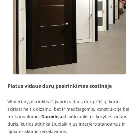
Platus vidaus durų pasirinkimas sostinėje
Vilniečiai gali rinktis iš įvairių vidaus durų rūšių, kurios
skiriasi ne tik dizainu, bet ir medžiagomis, konstrukcija bei
funkcionalumu.
Duruideja.lt
siūlo aukštos kokybės vidaus
duris, kurios atitinka šiuolaikinius interjero standartus ir
ilgaamžiškumo reikalavimus.