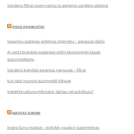
Vandens filtrai visam namui su geriamo vandens sistema
PIGUS AVIABILIETAI
Vasarinių padangų pirkimas internetu – geriausia išeitis
Ar verta brangias padangas pirkti ekonominės klasės
automobiliams
Vandens kokybės garantas namuose – filtrai
Kur rasti nuomai automobilį Vilniuje
Vokietija Lietuva mikriukai. Geriau nei autobusu?
MAISTAS SUNIMS
Josera šunų maistas – kokybė, nauda ir pasirinkimas