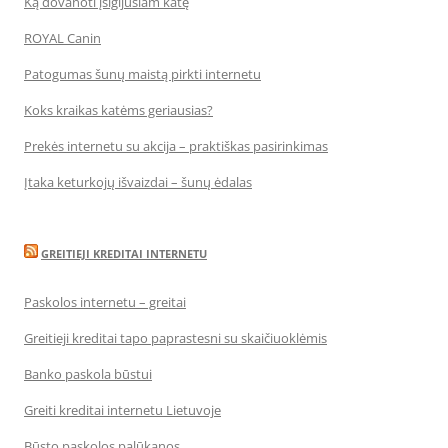
Ką dovanoti įsigijusiam katę
ROYAL Canin
Patogumas šunų maistą pirkti internetu
Koks kraikas katėms geriausias?
Prekės internetu su akcija – praktiškas pasirinkimas
Įtaka keturkojų išvaizdai – šunų ėdalas
GREITIEJI KREDITAI INTERNETU
Paskolos internetu – greitai
Greitieji kreditai tapo paprastesni su skaičiuoklėmis
Banko paskola būstui
Greiti kreditai internetu Lietuvoje
Būsto paskolos palūkanos