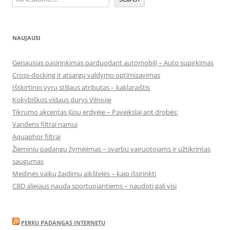
NAUJAUSI
Geriausias pasirinkimas parduodant automobilį – Auto supirkimas
Cross-docking ir atsargų valdymo optimizavimas
Išskirtinio vyrų stiliaus atributas – kaklaraištis
Kokybiškos vidaus durys Vilniuje
Tikrumo akcentas Jūsų erdvėje – Paveikslai ant drobės:
Vandens filtrai namui
Aquaphor filtrai
Žieminių padangų žymėjimas – svarbu vairuotojams ir užtikrintas
saugumas
Medinės vaikų žaidimų aikštelės – kaip išsirinkti
CBD aliejaus nauda sportuojantiems – naudoti gali visi
PERKU PADANGAS INTERNETU