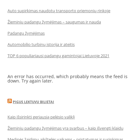
Auto supirkimas naudotų transporto priemonių rinkoje
Žieminių padangų žymėjimas – saugumas ir nauda
Padangų žymėjimas
Automobilio turbinų istorija ir ateitis
TOP 6 populiariausi padangų gamintojai Lietuvoje 2021
An error has occurred, which probably means the feed is
down. Try again later.
PIGUS LEKTUVU BILIETAI
Kaip išsirinkti geriausią pelėsio valiklį
Žieminių padangų žymėjimas yra svarbus – kaip išvengti klaidų
Medinės žaidimų aikštelės vaikams – pristatymas ir surinkimas