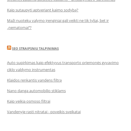
Kaip sutaupyti aptveriant kaimo sodybą?
Maži nuotekų valymo įrenginiai gali veikti ne tik tyliai, bet ir
„nematomai‘‘?
SEO STRAIPSNIU TALPINIMAS
Auto supirkimas kaip efektyvus transporto priemonės gyvavimo
ciklo valdymo instrumentas
Klaidos renkantis vandens filtrą
Nano danga automobilio stiklams
Kaip veikia osmoso filtrai
Vandenyje rasti nitratai - poveikis sveikatai