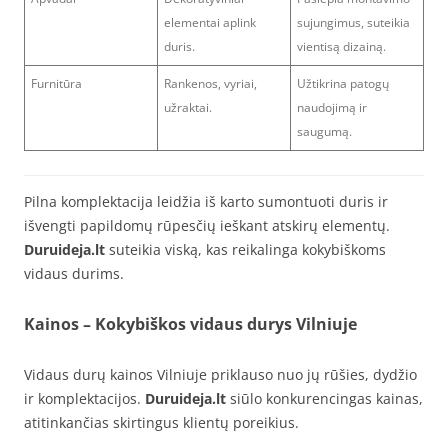
elementai aplink
sujungimus, suteikia
duris.
vientisą dizainą.
Furnitūra
Rankenos, vyriai,
Užtikrina patogų
užraktai.
naudojimą ir
saugumą.
Pilna komplektacija leidžia iš karto sumontuoti duris ir
išvengti papildomų rūpesčių ieškant atskirų elementų.
Duruideja.lt
suteikia viską, kas reikalinga kokybiškoms
vidaus durims.
Kainos – Kokybiškos vidaus durys Vilniuje
Vidaus durų kainos Vilniuje priklauso nuo jų rūšies, dydžio
ir komplektacijos.
Duruideja.lt
siūlo konkurencingas kainas,
atitinkančias skirtingus klientų poreikius.