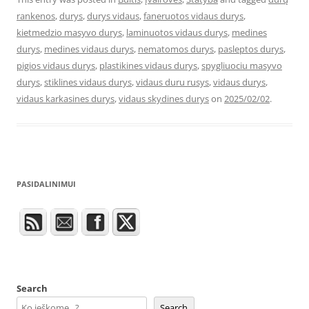
rankenos
,
durys
,
durys vidaus
,
faneruotos vidaus durys
,
kietmedzio masyvo durys
,
laminuotos vidaus durys
,
medines
durys
,
medines vidaus durys
,
nematomos durys
,
pasleptos durys
,
pigios vidaus durys
,
plastikines vidaus durys
,
spygliuociu masyvo
durys
,
stiklines vidaus durys
,
vidaus duru rusys
,
vidaus durys
,
vidaus karkasines durys
,
vidaus skydines durys
on
2025/02/02
.
PASIDALINIMUI
Search
Search