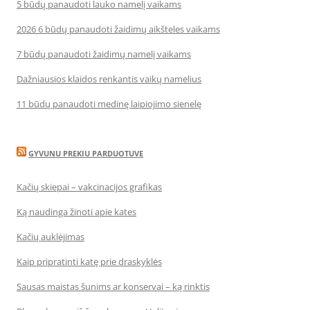
5 būdų panaudoti lauko namelį vaikams
2026 6 būdų panaudoti žaidimų aikšteles vaikams
7 būdų panaudoti žaidimų namelį vaikams
Dažniausios klaidos renkantis vaikų namelius
11 būdų panaudoti medinę laipiojimo sienelę
GYVUNU PREKIU PARDUOTUVE
Kačių skiepai – vakcinacijos grafikas
Ką naudinga žinoti apie kates
Kačių auklėjimas
Kaip pripratinti katę prie draskyklės
Sausas maistas šunims ar konservai – ką rinktis