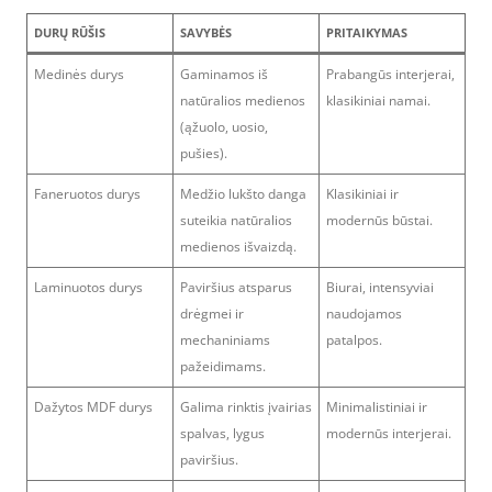
DURŲ RŪŠIS
SAVYBĖS
PRITAIKYMAS
Medinės durys
Gaminamos iš
Prabangūs interjerai,
natūralios medienos
klasikiniai namai.
(ąžuolo, uosio,
pušies).
Faneruotos durys
Medžio lukšto danga
Klasikiniai ir
suteikia natūralios
modernūs būstai.
medienos išvaizdą.
Laminuotos durys
Paviršius atsparus
Biurai, intensyviai
drėgmei ir
naudojamos
mechaniniams
patalpos.
pažeidimams.
Dažytos MDF durys
Galima rinktis įvairias
Minimalistiniai ir
spalvas, lygus
modernūs interjerai.
paviršius.