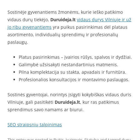
Sostinėje gyvenantiems žmonėms, kurie ieško patikimo
vidaus durų tiekėjo,
Duruideja.lt
vidaus durys Vilniuje ir už
jo ribų gyvenantiems
yra puikus pasirinkimas dėl plataus
asortimento, individualių sprendimų ir profesionalių
paslaugų.
Platus pasirinkimas – įvairios rūšys, spalvos ir dydžiai.
Galimybė užsisakyti nestandartinius matmenis.
Pilna komplektacija su stakta, apvadais ir furnitūra.
Profesionalios konsultacijos ir montavimo paslaugos.
Sostinės gyventojai, norintys įsigyti kokybiškas vidaus duris
Vilniuje, gali pasitikėti
Duruideja.lt
, kur ras patikimus
sprendimus savo namams ar biurui.
SEO straipsnių talpinimas
This entry was posted in
Buitis
,
Įvairovės
,
Statyba
and tagged
durų