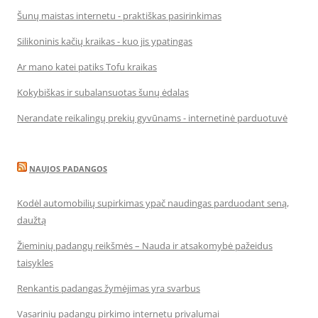
Šunų maistas internetu - praktiškas pasirinkimas
Silikoninis kačių kraikas - kuo jis ypatingas
Ar mano katei patiks Tofu kraikas
Kokybiškas ir subalansuotas šunų ėdalas
Nerandate reikalingų prekių gyvūnams - internetinė parduotuvė
NAUJOS PADANGOS
Kodėl automobilių supirkimas ypač naudingas parduodant seną,
daužtą
Žieminių padangų reikšmės – Nauda ir atsakomybė pažeidus
taisykles
Renkantis padangas žymėjimas yra svarbus
Vasarinių padangų pirkimo internetu privalumai