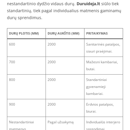
nestandartinio dydžio vidaus durų.
Duruideja.lt
siūlo tiek
standartinių, tiek pagal individualius matmenis gaminamų
durų sprendimus.
DURŲ PLOTIS (MM)
DURŲ AUKŠTIS (MM)
PRITAIKYMAS
600
2000
Sanitarinės patalpos,
siauri praėjimai.
700
2000
Mažesni kambariai,
butai.
800
2000
Standartiniai
gyvenamieji
kambariai.
900
2000
Erdvios patalpos,
biurai.
Nestandartiniai
Pagal užsakymą
Individualūs interjero
matmenys
sprendimai.