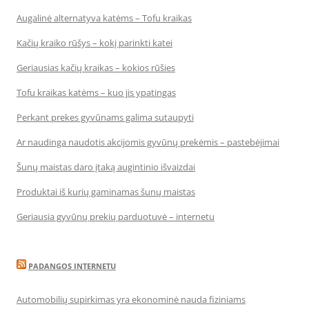
Augalinė alternatyva katėms – Tofu kraikas
Kačių kraiko rūšys – kokį parinkti katei
Geriausias kačių kraikas – kokios rūšies
Tofu kraikas katėms – kuo jis ypatingas
Perkant prekes gyvūnams galima sutaupyti
Ar naudinga naudotis akcijomis gyvūnų prekėmis – pastebėjimai
Šunų maistas daro įtaką augintinio išvaizdai
Produktai iš kurių gaminamas šunų maistas
Geriausia gyvūnų prekių parduotuvė – internetu
PADANGOS INTERNETU
Automobilių supirkimas yra ekonominė nauda fiziniams