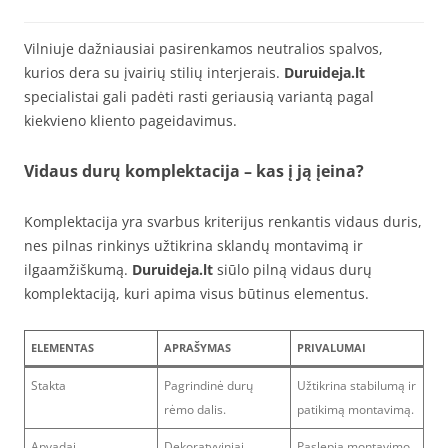
Vilniuje dažniausiai pasirenkamos neutralios spalvos,
kurios dera su įvairių stilių interjerais.
Duruideja.lt
specialistai gali padėti rasti geriausią variantą pagal
kiekvieno kliento pageidavimus.
Vidaus durų komplektacija – kas į ją įeina?
Komplektacija yra svarbus kriterijus renkantis vidaus duris,
nes pilnas rinkinys užtikrina sklandų montavimą ir
ilgaamžiškumą.
Duruideja.lt
siūlo pilną vidaus durų
komplektaciją, kuri apima visus būtinus elementus.
ELEMENTAS
APRAŠYMAS
PRIVALUMAI
Stakta
Pagrindinė durų
Užtikrina stabilumą ir
rėmo dalis.
patikimą montavimą.
Apvadai
Dekoratyviniai
Paslepia montavimo