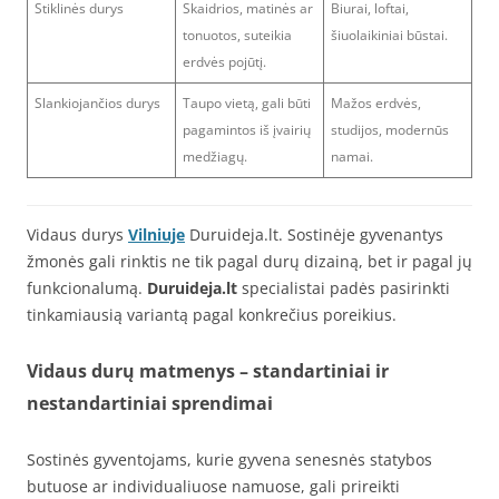
Stiklinės durys
Skaidrios, matinės ar
Biurai, loftai,
tonuotos, suteikia
šiuolaikiniai būstai.
erdvės pojūtį.
Slankiojančios durys
Taupo vietą, gali būti
Mažos erdvės,
pagamintos iš įvairių
studijos, modernūs
medžiagų.
namai.
Vidaus durys
Vilniuje
Duruideja.lt. Sostinėje gyvenantys
žmonės gali rinktis ne tik pagal durų dizainą, bet ir pagal jų
funkcionalumą.
Duruideja.lt
specialistai padės pasirinkti
tinkamiausią variantą pagal konkrečius poreikius.
Vidaus durų matmenys – standartiniai ir
nestandartiniai sprendimai
Sostinės gyventojams, kurie gyvena senesnės statybos
butuose ar individualiuose namuose, gali prireikti