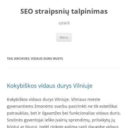
Skip
to
SEO straipsnių talpinimas
content
cytai.lt
Menu
TAG ARCHIVES:
VIDAUS DURU RUSYS
Kokybiškos vidaus durys Vilniuje
Kokybiškos vidaus durys Vilniuje. Vilniaus mieste
gyvenantiems žmonėms svarbu pasirinkti ne tik estetiškai
patrauklias, bet ir ilgaamžes bei funkcionalias vidaus duris.
Sostinės gyventojai ieško įvairių sprendimų, pritaikytų jų
būstui ar biurui, todėl rinkoje galima rasti daugybę vidaus