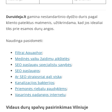
Duruideja.lt
gamina nestandartinio dydžio duris pagal
kliento pateiktus matmenis, užtikrindama, kad jos idealiai
tiks prie esamos durų angos.
Naudinga pasidomėti:
Filtrai Aquaphor
;
Medinės vaikų žaidimų aikštelės
;
SEO paslaugų specialistų savybės
;
SEO paslaugos
;
Ar SEO straipsniai gali viską
;
Kanalizacijos bakterijos
;
Priemonės riebalų gaudyklėms
;
Vasarinės padangos internetu
;
Vidaus durų spalvų pasirinkimas Vilniuje