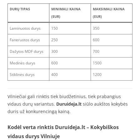
DURŲ TIPAS
MINIMALI KAINA
MAKSIMALI KAINA
(EUR)
(EUR)
Laminuotos durys
150
350
Faneruotos durys
250
600
Dažytos MDF durys
300
700
Medinės durys
600
1500
Stiklinės durys
400
1200
Vilniečiai gali rinktis tiek biudžetinius, tiek prabangius
vidaus durų variantus.
Duruideja.lt
siūlo aukštos kokybės
duris už konkurencingą kainą.
Kodėl verta rinktis Duruideja.lt
– Kokybiškos
vidaus durys Vilniuje