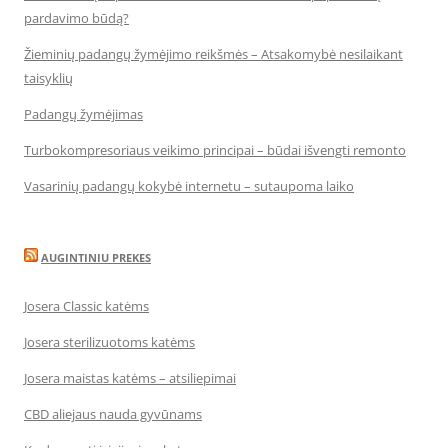
pardavimo būdą?
Žieminių padangų žymėjimo reikšmės – Atsakomybė nesilaikant
taisyklių
Padangų žymėjimas
Turbokompresoriaus veikimo principai – būdai išvengti remonto
Vasarinių padangų kokybė internetu – sutaupoma laiko
AUGINTINIU PREKES
Josera Classic katėms
Josera sterilizuotoms katėms
Josera maistas katėms – atsiliepimai
CBD aliejaus nauda gyvūnams