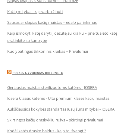
Blogas kvapas iš šuns burnos – Halitozė
Kačių mityba – ką svarbu žinoti
Sausas ar šlapias kačių maistas – ėdalo parinkimas
Kaip išmokyti katę daryti į dėžutę su kraiku – prie tualeto katę
pratinkite su kantrybe
Kuo ypatingas Silikoninis kraikas – Privalumai
PREKES GYVUNAMS INTERNETU
Geriausias maistas sterilizuotoms katėms - JOSERA
Josera Classic katėms - Ulta premium klasės kačių maistas
Aukščiausios kokybės standartas Jūsų šuns mitybai - JOSERA
Skirtingos kačių draskyklių rūšys – skirtingi privalumai
Kodėl katės drasko baldus - kaip to išvengti?