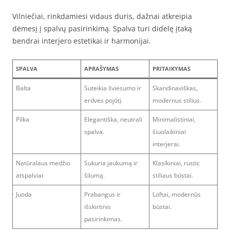
Vilniečiai, rinkdamiesi vidaus duris, dažnai atkreipia
dėmesį į spalvų pasirinkimą. Spalva turi didelę įtaką
bendrai interjero estetikai ir harmonijai.
SPALVA
APRAŠYMAS
PRITAIKYMAS
Balta
Suteikia šviesumo ir
Skandinaviškas,
erdvės pojūtį.
modernus stilius.
Pilka
Elegantiška, neutrali
Minimalistiniai,
spalva.
šiuolaikiniai
interjerai.
Natūralaus medžio
Sukuria jaukumą ir
Klasikiniai, rustic
atspalviai
šilumą.
stiliaus būstai.
Juoda
Prabangus ir
Loftai, modernūs
išskirtinis
būstai.
pasirinkimas.