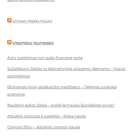
GYVUNU PREKES PIGIAU
STRAIPSNIU TALPINIMAS
Auto supirkimas turi realią finansinę vertę
Sužadėtuvių žiedas su laboratorijoje užaugintu deimantu – tvarus
pasirinkimas
Ekstremalų krūvį atlaikančios medžiagos – Tiekimas sunkiajai
pramonei
Raudono aukso žiedai – kodėl jie traukia šiuolaikines poras?
Atbulinis osmosas ir paskirtis – Kokia nauda
Osmoso filtrų – atbulinio osmoso nauda