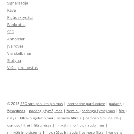
Signalizacija
Kava
Pigūs skrydžiai
Bankrotas
SEO
Annonser
Įvairovės
Visi skelbimai
Statyba
Veža į oro uostus
© 2013
SEO straipsniu talpinimas
|
internetine parduotuve
|
padangų
žymėjimas
|
padangų žymėjimas
|
žieminių padangų žymėjimas
|
filtrų
rūšys
|
filtrai nugeležinimui
|
osmoso filtrai> |
osmoso filtrų nauda
|
osmoso filtrai
|
filtrų rūšys
|
minkštinimo filtrų naudojimas
|
minkštinimo sistema
|
filtrų rūšys ir nauda
|
osmoso filtrai
|
vandens