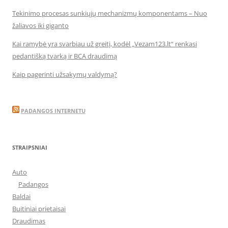
Tekinimo procesas sunkiųjų mechanizmų komponentams – Nuo
žaliavos iki giganto
Kai ramybė yra svarbiau už greitį, kodėl „Vezam123.lt“ renkasi
pedantišką tvarką ir BCA draudimą
Kaip pagerinti užsakymų valdymą?
PADANGOS INTERNETU
STRAIPSNIAI
Auto
Padangos
Baldai
Buitiniai prietaisai
Draudimas