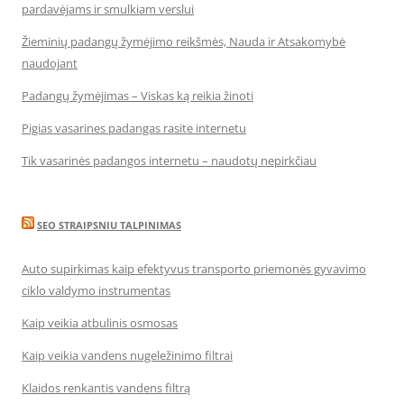
pardavėjams ir smulkiam verslui
Žieminių padangų žymėjimo reikšmės, Nauda ir Atsakomybė
naudojant
Padangų žymėjimas – Viskas ką reikia žinoti
Pigias vasarines padangas rasite internetu
Tik vasarinės padangos internetu – naudotų nepirkčiau
SEO STRAIPSNIU TALPINIMAS
Auto supirkimas kaip efektyvus transporto priemonės gyvavimo
ciklo valdymo instrumentas
Kaip veikia atbulinis osmosas
Kaip veikia vandens nugeležinimo filtrai
Klaidos renkantis vandens filtrą