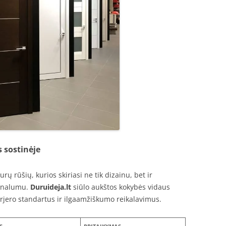
 sostinėje
durų rūšių, kurios skiriasi ne tik dizainu, bet ir
ionalumu.
Duruideja.lt
siūlo aukštos kokybės vidaus
terjero standartus ir ilgaamžiškumo reikalavimus.