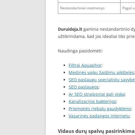
Nestandartiniai matmenys
Pagal 
Duruideja.lt
gamina nestandartinio dyd
užtikrindama, kad jos idealiai tiks pr
Naudinga pasidomėti:
Filtrai Aquaphor
;
Medinės vaikų žaidimų aikštelės
SEO paslaugų specialistų savybė
SEO paslaugos
;
Ar SEO straipsniai gali viską
;
Kanalizacijos bakterijos
;
Priemonės riebalų gaudyklėms
;
Vasarinės padangos internetu
;
Vidaus durų spalvų pasirinkimas