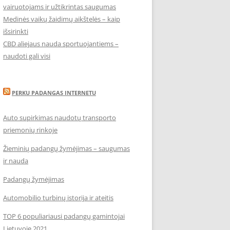
vairuotojams ir užtikrintas saugumas
Medinės vaikų žaidimų aikštelės – kaip
išsirinkti
CBD aliejaus nauda sportuojantiems –
naudoti gali visi
PERKU PADANGAS INTERNETU
Auto supirkimas naudotų transporto
priemonių rinkoje
Žieminių padangų žymėjimas – saugumas
ir nauda
Padangų žymėjimas
Automobilio turbinų istorija ir ateitis
TOP 6 populiariausi padangų gamintojai
Lietuvoje 2021