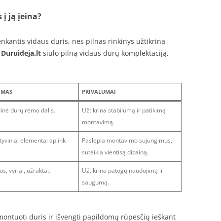
į ją įeina?
enkantis vidaus duris, nes pilnas rinkinys užtikrina
.
Duruideja.lt
siūlo pilną vidaus durų komplektaciją,
YMAS
PRIVALUMAI
inė durų rėmo dalis.
Užtikrina stabilumą ir patikimą
montavimą.
yviniai elementai aplink
Paslepia montavimo sujungimus,
suteikia vientisą dizainą.
s, vyriai, užraktai.
Užtikrina patogų naudojimą ir
saugumą.
umontuoti duris ir išvengti papildomų rūpesčių ieškant