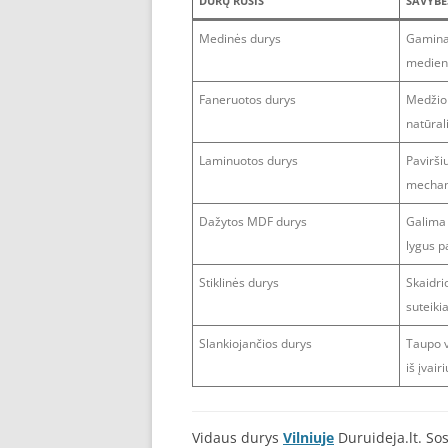
DURŲ RŪŠIS
SAVYBĖ
Medinės durys
Gamina
medieno
Faneruotos durys
Medžio 
natūral
Laminuotos durys
Pavirši
mechan
Dažytos MDF durys
Galima r
lygus p
Stiklinės durys
Skaidri
suteiki
Slankiojančios durys
Taupo v
iš įvai
Vidaus durys
Vilniuje
Duruideja.lt. Sos