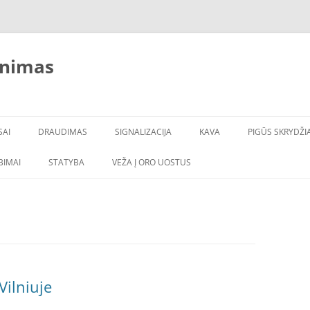
inimas
SAI
DRAUDIMAS
SIGNALIZACIJA
KAVA
PIGŪS SKRYDŽIA
LBIMAI
STATYBA
VEŽA Į ORO UOSTUS
Vilniuje