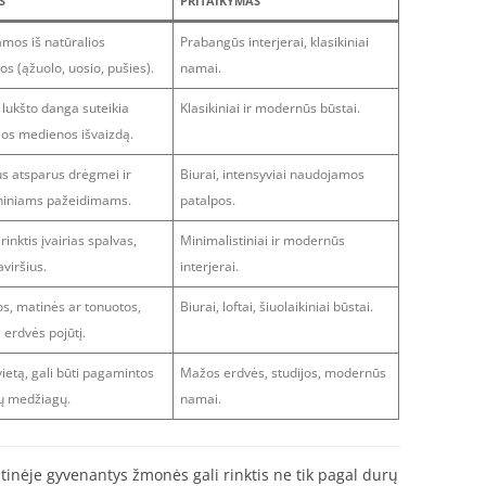
S
PRITAIKYMAS
mos iš natūralios
Prabangūs interjerai, klasikiniai
s (ąžuolo, uosio, pušies).
namai.
lukšto danga suteikia
Klasikiniai ir modernūs būstai.
ios medienos išvaizdą.
us atsparus drėgmei ir
Biurai, intensyviai naudojamos
iniams pažeidimams.
patalpos.
inktis įvairias spalvas,
Minimalistiniai ir modernūs
aviršius.
interjerai.
os, matinės ar tonuotos,
Biurai, loftai, šiuolaikiniai būstai.
a erdvės pojūtį.
ietą, gali būti pagamintos
Mažos erdvės, studijos, modernūs
rių medžiagų.
namai.
tinėje gyvenantys žmonės gali rinktis ne tik pagal durų