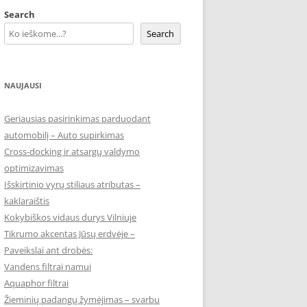
Search
Search
NAUJAUSI
Geriausias pasirinkimas parduodant
automobilį – Auto supirkimas
Cross-docking ir atsargų valdymo
optimizavimas
Išskirtinio vyrų stiliaus atributas –
kaklaraištis
Kokybiškos vidaus durys Vilniuje
Tikrumo akcentas Jūsų erdvėje –
Paveikslai ant drobės:
Vandens filtrai namui
Aquaphor filtrai
Žieminių padangų žymėjimas – svarbu