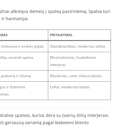
ažnai atkreipia dėmesį į spalvų pasirinkimą. Spalva turi
 ir harmonijai.
YMAS
PRITAIKYMAS
a šviesumo ir erdvės pojūtį.
Skandinaviškas, modernus stilius.
iška, neutrali spalva.
Minimalistiniai, šiuolaikiniai
interjerai.
 jaukumą ir šilumą.
Klasikiniai, rustic stiliaus būstai.
s ir išskirtinis
Loftai, modernūs būstai.
kimas.
alios spalvos, kurios dera su įvairių stilių interjerais.
sti geriausią variantą pagal kiekvieno kliento