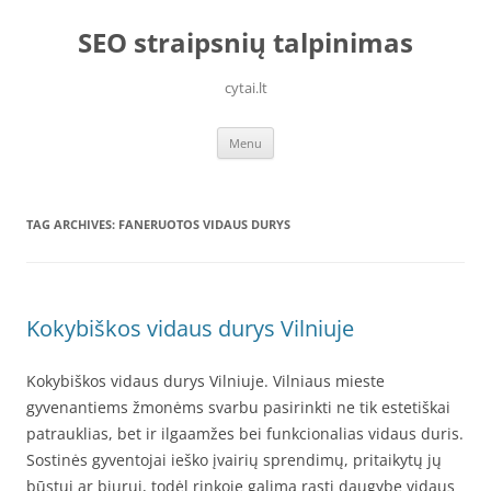
Skip
to
SEO straipsnių talpinimas
content
cytai.lt
Menu
TAG ARCHIVES:
FANERUOTOS VIDAUS DURYS
Kokybiškos vidaus durys Vilniuje
Kokybiškos vidaus durys Vilniuje. Vilniaus mieste
gyvenantiems žmonėms svarbu pasirinkti ne tik estetiškai
patrauklias, bet ir ilgaamžes bei funkcionalias vidaus duris.
Sostinės gyventojai ieško įvairių sprendimų, pritaikytų jų
būstui ar biurui, todėl rinkoje galima rasti daugybę vidaus