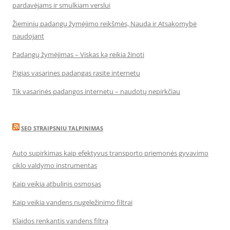
pardavėjams ir smulkiam verslui
Žieminių padangų žymėjimo reikšmės, Nauda ir Atsakomybė
naudojant
Padangų žymėjimas – Viskas ką reikia žinoti
Pigias vasarines padangas rasite internetu
Tik vasarinės padangos internetu – naudotų nepirkčiau
SEO STRAIPSNIU TALPINIMAS
Auto supirkimas kaip efektyvus transporto priemonės gyvavimo
ciklo valdymo instrumentas
Kaip veikia atbulinis osmosas
Kaip veikia vandens nugeležinimo filtrai
Klaidos renkantis vandens filtrą