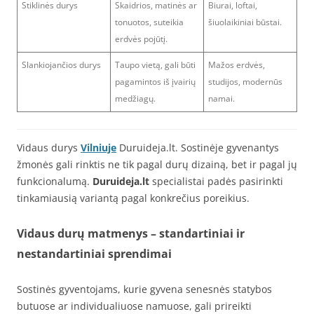
Stiklinės durys
Skaidrios, matinės ar
Biurai, loftai,
tonuotos, suteikia
šiuolaikiniai būstai.
erdvės pojūtį.
Slankiojančios durys
Taupo vietą, gali būti
Mažos erdvės,
pagamintos iš įvairių
studijos, modernūs
medžiagų.
namai.
Vidaus durys
Vilniuje
Duruideja.lt. Sostinėje gyvenantys
žmonės gali rinktis ne tik pagal durų dizainą, bet ir pagal jų
funkcionalumą.
Duruideja.lt
specialistai padės pasirinkti
tinkamiausią variantą pagal konkrečius poreikius.
Vidaus durų matmenys – standartiniai ir
nestandartiniai sprendimai
Sostinės gyventojams, kurie gyvena senesnės statybos
butuose ar individualiuose namuose, gali prireikti