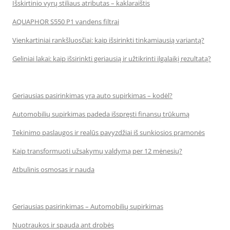
Išskirtinio vyrų stiliaus atributas – kaklaraištis
AQUAPHOR S550 P1 vandens filtrai
Vienkartiniai rankšluosčiai: kaip išsirinkti tinkamiausią variantą?
Geliniai lakai: kaip išsirinkti geriausią ir užtikrinti ilgalaikį rezultatą?
Geriausias pasirinkimas yra auto supirkimas – kodėl?
Automobilių supirkimas padeda išspręsti finansų trūkumą
Tekinimo paslaugos ir realūs pavyzdžiai iš sunkiosios pramonės
Kaip transformuoti užsakymų valdymą per 12 mėnesių?
Atbulinis osmosas ir nauda
Geriausias pasirinkimas – Automobilių supirkimas
Nuotraukos ir spauda ant drobės