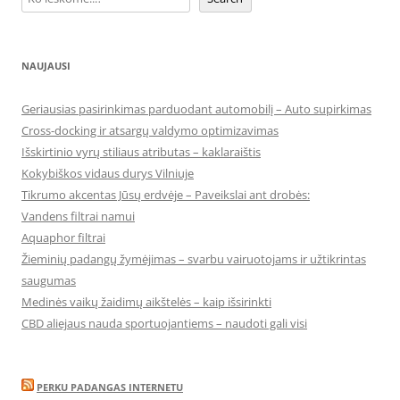
NAUJAUSI
Geriausias pasirinkimas parduodant automobilį – Auto supirkimas
Cross-docking ir atsargų valdymo optimizavimas
Išskirtinio vyrų stiliaus atributas – kaklaraištis
Kokybiškos vidaus durys Vilniuje
Tikrumo akcentas Jūsų erdvėje – Paveikslai ant drobės:
Vandens filtrai namui
Aquaphor filtrai
Žieminių padangų žymėjimas – svarbu vairuotojams ir užtikrintas
saugumas
Medinės vaikų žaidimų aikštelės – kaip išsirinkti
CBD aliejaus nauda sportuojantiems – naudoti gali visi
PERKU PADANGAS INTERNETU