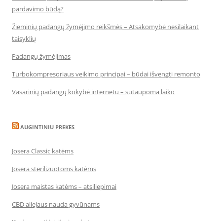
pardavimo būdą?
Žieminių padangų žymėjimo reikšmės – Atsakomybė nesilaikant
taisyklių
Padangų žymėjimas
Turbokompresoriaus veikimo principai – būdai išvengti remonto
Vasarinių padangų kokybė internetu – sutaupoma laiko
AUGINTINIU PREKES
Josera Classic katėms
Josera sterilizuotoms katėms
Josera maistas katėms – atsiliepimai
CBD aliejaus nauda gyvūnams