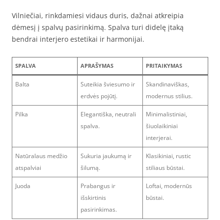
Vilniečiai, rinkdamiesi vidaus duris, dažnai atkreipia
dėmesį į spalvų pasirinkimą. Spalva turi didelę įtaką
bendrai interjero estetikai ir harmonijai.
SPALVA
APRAŠYMAS
PRITAIKYMAS
Balta
Suteikia šviesumo ir
Skandinaviškas,
erdvės pojūtį.
modernus stilius.
Pilka
Elegantiška, neutrali
Minimalistiniai,
spalva.
šiuolaikiniai
interjerai.
Natūralaus medžio
Sukuria jaukumą ir
Klasikiniai, rustic
atspalviai
šilumą.
stiliaus būstai.
Juoda
Prabangus ir
Loftai, modernūs
išskirtinis
būstai.
pasirinkimas.