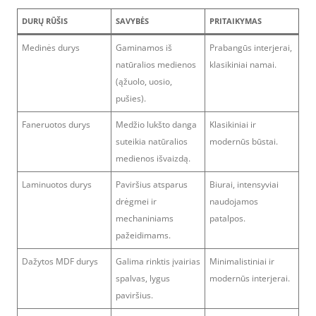
DURŲ RŪŠIS
SAVYBĖS
PRITAIKYMAS
Medinės durys
Gaminamos iš
Prabangūs interjerai,
natūralios medienos
klasikiniai namai.
(ąžuolo, uosio,
pušies).
Faneruotos durys
Medžio lukšto danga
Klasikiniai ir
suteikia natūralios
modernūs būstai.
medienos išvaizdą.
Laminuotos durys
Paviršius atsparus
Biurai, intensyviai
drėgmei ir
naudojamos
mechaniniams
patalpos.
pažeidimams.
Dažytos MDF durys
Galima rinktis įvairias
Minimalistiniai ir
spalvas, lygus
modernūs interjerai.
paviršius.