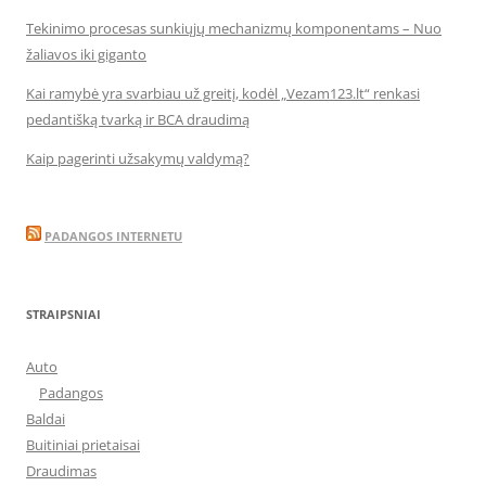
Tekinimo procesas sunkiųjų mechanizmų komponentams – Nuo
žaliavos iki giganto
Kai ramybė yra svarbiau už greitį, kodėl „Vezam123.lt“ renkasi
pedantišką tvarką ir BCA draudimą
Kaip pagerinti užsakymų valdymą?
PADANGOS INTERNETU
STRAIPSNIAI
Auto
Padangos
Baldai
Buitiniai prietaisai
Draudimas