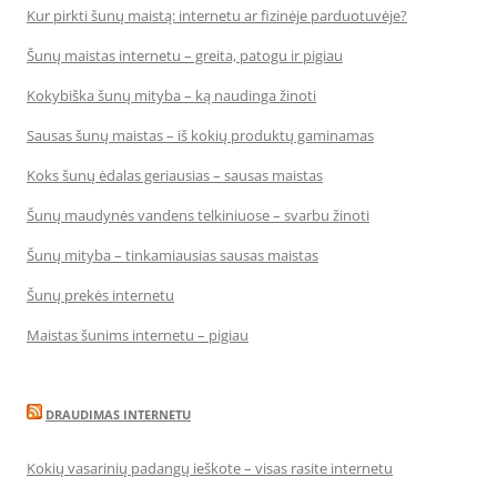
Kur pirkti šunų maistą: internetu ar fizinėje parduotuvėje?
Šunų maistas internetu – greita, patogu ir pigiau
Kokybiška šunų mityba – ką naudinga žinoti
Sausas šunų maistas – iš kokių produktų gaminamas
Koks šunų ėdalas geriausias – sausas maistas
Šunų maudynės vandens telkiniuose – svarbu žinoti
Šunų mityba – tinkamiausias sausas maistas
Šunų prekės internetu
Maistas šunims internetu – pigiau
DRAUDIMAS INTERNETU
Kokių vasarinių padangų ieškote – visas rasite internetu