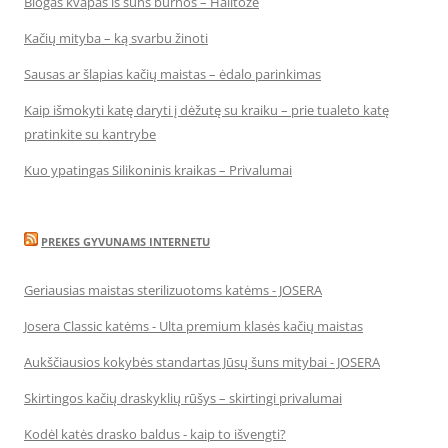
Blogas kvapas iš šuns burnos – Halitozė
Kačių mityba – ką svarbu žinoti
Sausas ar šlapias kačių maistas – ėdalo parinkimas
Kaip išmokyti katę daryti į dėžutę su kraiku – prie tualeto katę
pratinkite su kantrybe
Kuo ypatingas Silikoninis kraikas – Privalumai
PREKES GYVUNAMS INTERNETU
Geriausias maistas sterilizuotoms katėms - JOSERA
Josera Classic katėms - Ulta premium klasės kačių maistas
Aukščiausios kokybės standartas Jūsų šuns mitybai - JOSERA
Skirtingos kačių draskyklių rūšys – skirtingi privalumai
Kodėl katės drasko baldus - kaip to išvengti?