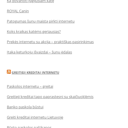
Ką dovanoti įsigijusiam katę
ROYAL Canin
Patogumas šunų maistą pirkti internetu
Koks kraikas katėms geriausias?
Prekės internetu su akcija – praktiškas pasirinkimas
Įtaka keturkojų išvaizdai – šunų ėdalas
GREITIEJI KREDITAI INTERNETU
Paskolos internetu – greitai
Greitieji kreditai tapo paprastesni su skaičiuoklėmis
Banko paskola būstui
Greiti kreditai internetu Lietuvoje
Būsto paskolos palūkanos