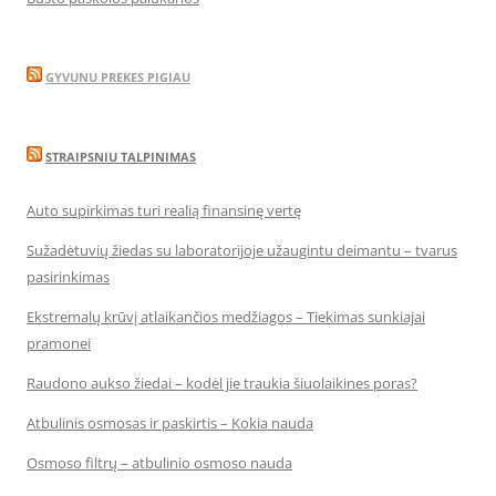
GYVUNU PREKES PIGIAU
STRAIPSNIU TALPINIMAS
Auto supirkimas turi realią finansinę vertę
Sužadėtuvių žiedas su laboratorijoje užaugintu deimantu – tvarus
pasirinkimas
Ekstremalų krūvį atlaikančios medžiagos – Tiekimas sunkiajai
pramonei
Raudono aukso žiedai – kodėl jie traukia šiuolaikines poras?
Atbulinis osmosas ir paskirtis – Kokia nauda
Osmoso filtrų – atbulinio osmoso nauda