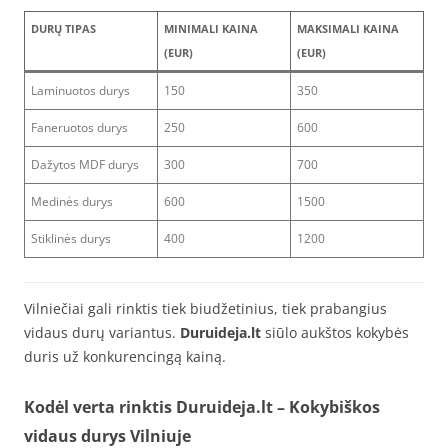
DURŲ TIPAS
MINIMALI KAINA
MAKSIMALI KAINA
(EUR)
(EUR)
Laminuotos durys
150
350
Faneruotos durys
250
600
Dažytos MDF durys
300
700
Medinės durys
600
1500
Stiklinės durys
400
1200
Vilniečiai gali rinktis tiek biudžetinius, tiek prabangius
vidaus durų variantus.
Duruideja.lt
siūlo aukštos kokybės
duris už konkurencingą kainą.
Kodėl verta rinktis Duruideja.lt
– Kokybiškos
vidaus durys Vilniuje