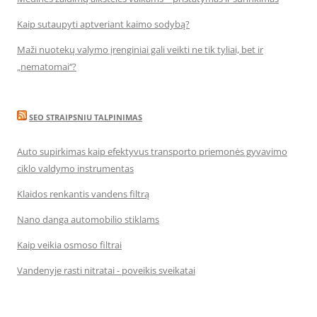
Kaip sutaupyti aptveriant kaimo sodybą?
Maži nuotekų valymo įrenginiai gali veikti ne tik tyliai, bet ir
„nematomai‘‘?
SEO STRAIPSNIU TALPINIMAS
Auto supirkimas kaip efektyvus transporto priemonės gyvavimo
ciklo valdymo instrumentas
Klaidos renkantis vandens filtrą
Nano danga automobilio stiklams
Kaip veikia osmoso filtrai
Vandenyje rasti nitratai - poveikis sveikatai