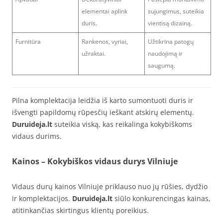
elementai aplink
sujungimus, suteikia
duris.
vientisą dizainą.
Furnitūra
Rankenos, vyriai,
Užtikrina patogų
užraktai.
naudojimą ir
saugumą.
Pilna komplektacija leidžia iš karto sumontuoti duris ir
išvengti papildomų rūpesčių ieškant atskirų elementų.
Duruideja.lt
suteikia viską, kas reikalinga kokybiškoms
vidaus durims.
Kainos – Kokybiškos vidaus durys Vilniuje
Vidaus durų kainos Vilniuje priklauso nuo jų rūšies, dydžio
ir komplektacijos.
Duruideja.lt
siūlo konkurencingas kainas,
atitinkančias skirtingus klientų poreikius.