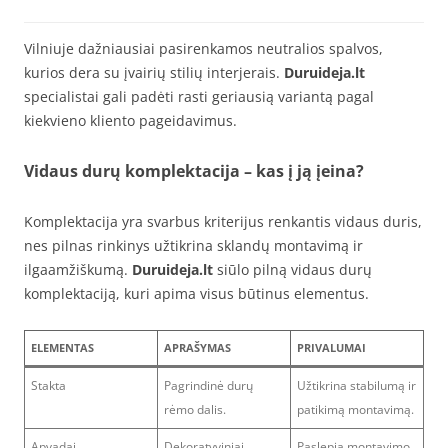
Vilniuje dažniausiai pasirenkamos neutralios spalvos,
kurios dera su įvairių stilių interjerais.
Duruideja.lt
specialistai gali padėti rasti geriausią variantą pagal
kiekvieno kliento pageidavimus.
Vidaus durų komplektacija – kas į ją įeina?
Komplektacija yra svarbus kriterijus renkantis vidaus duris,
nes pilnas rinkinys užtikrina sklandų montavimą ir
ilgaamžiškumą.
Duruideja.lt
siūlo pilną vidaus durų
komplektaciją, kuri apima visus būtinus elementus.
ELEMENTAS
APRAŠYMAS
PRIVALUMAI
Stakta
Pagrindinė durų
Užtikrina stabilumą ir
rėmo dalis.
patikimą montavimą.
Apvadai
Dekoratyviniai
Paslepia montavimo