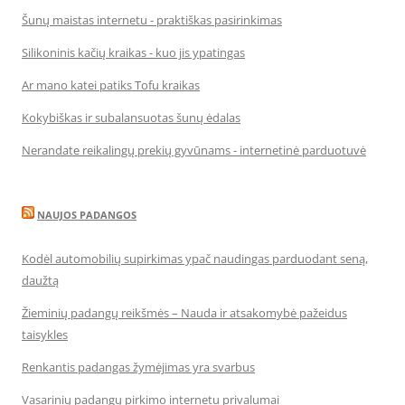
Šunų maistas internetu - praktiškas pasirinkimas
Silikoninis kačių kraikas - kuo jis ypatingas
Ar mano katei patiks Tofu kraikas
Kokybiškas ir subalansuotas šunų ėdalas
Nerandate reikalingų prekių gyvūnams - internetinė parduotuvė
NAUJOS PADANGOS
Kodėl automobilių supirkimas ypač naudingas parduodant seną,
daužtą
Žieminių padangų reikšmės – Nauda ir atsakomybė pažeidus
taisykles
Renkantis padangas žymėjimas yra svarbus
Vasarinių padangų pirkimo internetu privalumai