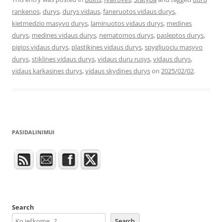
rankenos
,
durys
,
durys vidaus
,
faneruotos vidaus durys
,
kietmedzio masyvo durys
,
laminuotos vidaus durys
,
medines
durys
,
medines vidaus durys
,
nematomos durys
,
pasleptos durys
,
pigios vidaus durys
,
plastikines vidaus durys
,
spygliuociu masyvo
durys
,
stiklines vidaus durys
,
vidaus duru rusys
,
vidaus durys
,
vidaus karkasines durys
,
vidaus skydines durys
on
2025/02/02
.
PASIDALINIMUI
Search
Search