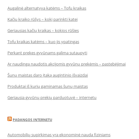
Augalinė alternatyva katėms – Tofu kraikas
Kačių kraiko rūšys – kokį parinkti katei
Geriausias kačių kraikas – kokios rūšies
Tofu kraikas katėms – kuo jis ypatingas
Perkant prekes gyvūnams galima sutaupyti
Ar naudinga naudotis akcijomis gyvūnų prekėmis – pastebėjimai
Šunų maistas daro įtaką augintinio išvaizdai
Produktai iš kurių gaminamas šunų maistas
Geriausia gyvūnų prekių parduotuvė – internetu
PADANGOS INTERNETU
Automobilių supirkimas yra ekonominė nauda fiziniams