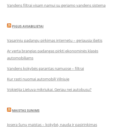
Vandens filtrai visam namui su geriamo vandens sistema
PIGUS AVIABILIETAI
Vasarinių padangų pirkimas internetu – geriausia išeitis
Ar verta brangias padangas pirkti ekonominės klasės
automobiliams
Vandens kokybės garantas namuose – filtrai
Kur rasti nuomai automobilį Vilniuje
Vokietija Lietuva mikriukai. Geriau nei autobusu?
MAISTAS SUNIMS
Josera šunų maistas – kokybė, nauda ir pasirinkimas