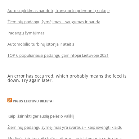
Auto supirkimas naudotų transporto priemonių rinkoje
Žieminių padangų žymėjimas – saugumas ir nauda
Padangų žymėjimas
Automobilio turbinų istorija ir ateitis
TOP 6 populiariausi padangų gamintojai Lietuvoje 2021
An error has occurred, which probably means the feed is
down. Try again later.
PIGUS LEKTUVU BILIETAI
Kaip išsirinkti geriausią pelėsio valiklį
Žieminių padangų žymėjimas yra svarbus – kaip išvengti klaidų
Medinės žaidimų aikštelės vaikams – pristatymas ir surinkimas