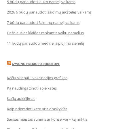
5 būdų panaudoti lauko namelį vaikams
2026 6 būdų panaudoti žaidimų aikšteles vaikams
7 būdų panaudoti žaidimų namelį vaikams
Dažniausios klaidos renkantis vaikų namelius
11 būdų panaudoti medinę laipiojimo sienelę
GYVUNU PREKIU PARDUOTUVE
Kačių skiepai – vakcinacijos grafikas
Ką naudinga žinoti apie kates
Kačių auklėjimas
Kaip pripratinti katę prie draskyklės
Sausas maistas šunims ar konservai – ką rinktis