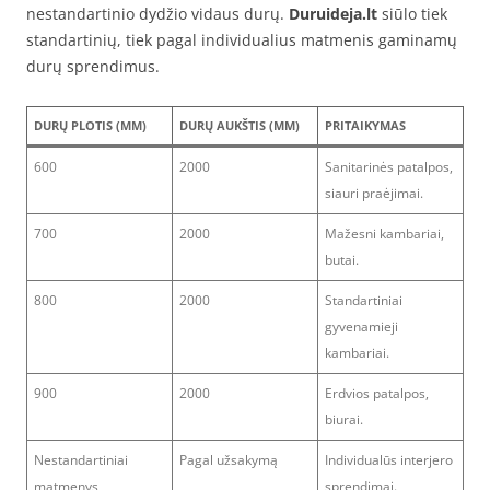
nestandartinio dydžio vidaus durų.
Duruideja.lt
siūlo tiek
standartinių, tiek pagal individualius matmenis gaminamų
durų sprendimus.
DURŲ PLOTIS (MM)
DURŲ AUKŠTIS (MM)
PRITAIKYMAS
600
2000
Sanitarinės patalpos,
siauri praėjimai.
700
2000
Mažesni kambariai,
butai.
800
2000
Standartiniai
gyvenamieji
kambariai.
900
2000
Erdvios patalpos,
biurai.
Nestandartiniai
Pagal užsakymą
Individualūs interjero
matmenys
sprendimai.