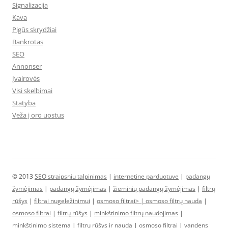
Signalizacija
Kava
Pigūs skrydžiai
Bankrotas
SEO
Annonser
Įvairovės
Visi skelbimai
Statyba
Veža į oro uostus
© 2013
SEO straipsniu talpinimas
|
internetine parduotuve
|
padangų
žymėjimas
|
padangų žymėjimas
|
žieminių padangų žymėjimas
|
filtrų
rūšys
|
filtrai nugeležinimui
|
osmoso filtrai> |
osmoso filtrų nauda
|
osmoso filtrai
|
filtrų rūšys
|
minkštinimo filtrų naudojimas
|
minkštinimo sistema
|
filtrų rūšys ir nauda
|
osmoso filtrai
|
vandens