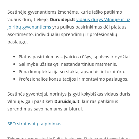
Sostinėje gyvenantiems žmonėms, kurie ieško patikimo
vidaus durų tiekėjo,
Duruideja.lt
vidaus durys Vilniuje ir už
jo ribų gyvenantiems
yra puikus pasirinkimas dėl plataus
asortimento, individualių sprendimų ir profesionalių
paslaugų.
Platus pasirinkimas – įvairios rūšys, spalvos ir dydžiai.
Galimybė užsisakyti nestandartinius matmenis.
Pilna komplektacija su stakta, apvadais ir furnitūra.
Profesionalios konsultacijos ir montavimo paslaugos.
Sostinės gyventojai, norintys įsigyti kokybiškas vidaus duris
Vilniuje, gali pasitikėti
Duruideja.lt
, kur ras patikimus
sprendimus savo namams ar biurui.
SEO straipsnių talpinimas
This entry was posted in
Buitis
,
Įvairovės
,
Statyba
and tagged
durų