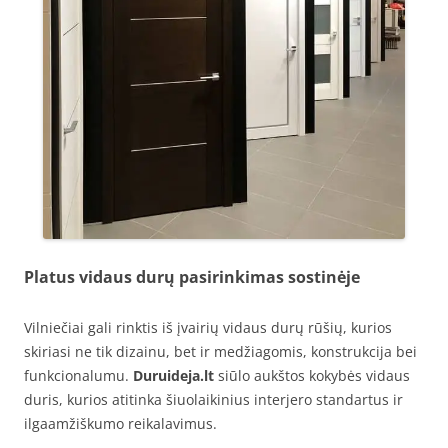
Platus vidaus durų pasirinkimas sostinėje
Vilniečiai gali rinktis iš įvairių vidaus durų rūšių, kurios
skiriasi ne tik dizainu, bet ir medžiagomis, konstrukcija bei
funkcionalumu.
Duruideja.lt
siūlo aukštos kokybės vidaus
duris, kurios atitinka šiuolaikinius interjero standartus ir
ilgaamžiškumo reikalavimus.