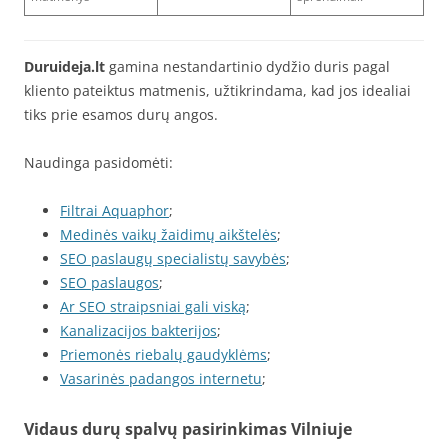
Duruideja.lt
gamina nestandartinio dydžio duris pagal
kliento pateiktus matmenis, užtikrindama, kad jos idealiai
tiks prie esamos durų angos.
Naudinga pasidomėti:
Filtrai Aquaphor
;
Medinės vaikų žaidimų aikštelės
;
SEO paslaugų specialistų savybės
;
SEO paslaugos
;
Ar SEO straipsniai gali viską
;
Kanalizacijos bakterijos
;
Priemonės riebalų gaudyklėms
;
Vasarinės padangos internetu
;
Vidaus durų spalvų pasirinkimas Vilniuje