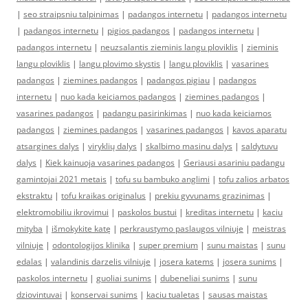
|
seo straipsniu talpinimas
|
padangos internetu
|
padangos internetu
|
padangos internetu
|
pigios padangos
|
padangos internetu
|
padangos internetu
|
neuzsalantis zieminis langu ploviklis
|
zieminis
langu ploviklis
|
langu plovimo skystis
|
langu ploviklis
|
vasarines
padangos
|
ziemines padangos
|
padangos pigiau
|
padangos
internetu
|
nuo kada keiciamos padangos
|
ziemines padangos
|
vasarines padangos
|
padangu pasirinkimas
|
nuo kada keiciamos
padangos
|
ziemines padangos
|
vasarines padangos
|
kavos aparatu
atsargines dalys
|
viryklių dalys
|
skalbimo masinu dalys
|
saldytuvu
dalys
|
Kiek kainuoja vasarines padangos
|
Geriausi asariniu padangu
gamintojai 2021 metais
|
tofu su bambuko anglimi
|
tofu zalios arbatos
ekstraktu
|
tofu kraikas originalus
|
prekiu gyvunams grazinimas
|
elektromobiliu ikrovimui
|
paskolos bustui
|
kreditas internetu
|
kaciu
mityba
|
išmokykite katę
|
perkraustymo paslaugos vilniuje
|
meistras
vilniuje
|
odontologijos klinika
|
super premium
|
sunu maistas
|
sunu
edalas
|
valandinis darzelis vilniuje
|
josera katems
|
josera sunims
|
paskolos internetu
|
guoliai sunims
|
dubeneliai sunims
|
sunu
dziovintuvai
|
konservai sunims
|
kaciu tualetas
|
sausas maistas