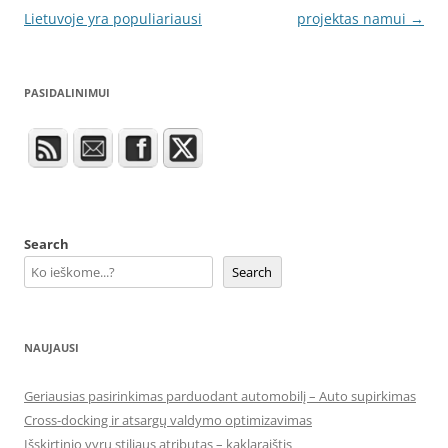
navigation
Lietuvoje yra populiariausi
projektas namui
→
PASIDALINIMUI
Search
Search
NAUJAUSI
Geriausias pasirinkimas parduodant automobilį – Auto supirkimas
Cross-docking ir atsargų valdymo optimizavimas
Išskirtinio vyrų stiliaus atributas – kaklaraištis