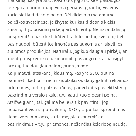
klausimą, kas yra SEO. Pasirodo, jog SEO šios paslaugos
teikėjai apibūdina kaip vieną geriausių įrankių visiems,
kurie siekia didesnio pelno. Dėl didesnio matomumo
paieškos svetainėse, ją išvysta kur kas didesnis kiekis
žmonių, t.y., būsimų pirkėjų arba klientų. Nemaža dalis jų
nusprendžia pasirinkti būtent tą internetinę svetainę bei
pasinaudoti būtent tos įmonės paslaugomis ar įsigyti jos
siūlomos produkcijos. Natūralu, jog kuo daugiau pirkėjų ar
klientų nusprendžia pasinaudoti paslaugomis arba įsigyti
prekių, tuo daugiau pelno gauna įmonė.
Kaip matyti, atsakant į klausimą, kas yra SEO, būtina
paminėti, kad tai – ne tik šiuolaikiška, daug galinti reklamos
priemonės, bet ir puikus būdas, padedantis pasiekti vieną
pagrindinių verslo tikslų, t.y., gauti kuo didesnį pelną.
Atsižvelgiant į tai, galima belieka tik pavirtinti, jog
nepaisant visų šių privalumų, SEO yra puikus sprendimas
tiems verslininkams, kurie mėgsta ekonomiškus
pasirinkimus – t.y., priemones, nešančias keleriopą naudą.