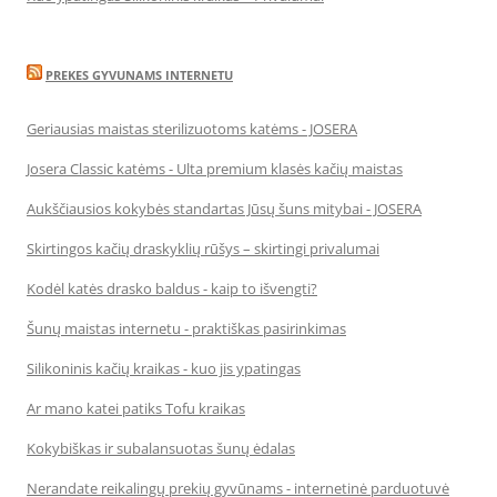
PREKES GYVUNAMS INTERNETU
Geriausias maistas sterilizuotoms katėms - JOSERA
Josera Classic katėms - Ulta premium klasės kačių maistas
Aukščiausios kokybės standartas Jūsų šuns mitybai - JOSERA
Skirtingos kačių draskyklių rūšys – skirtingi privalumai
Kodėl katės drasko baldus - kaip to išvengti?
Šunų maistas internetu - praktiškas pasirinkimas
Silikoninis kačių kraikas - kuo jis ypatingas
Ar mano katei patiks Tofu kraikas
Kokybiškas ir subalansuotas šunų ėdalas
Nerandate reikalingų prekių gyvūnams - internetinė parduotuvė