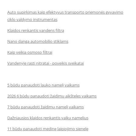
Auto supirkimas kaip efektyvus transporto priemonės gyvavimo
ciklo valdymo instrumentas
Klaidos renkantis vandens filtrą
Nano danga automobilio stiklams
Kaip veikia osmoso filtrai
Vandenyje rasti nitratai - poveikis sveikatai
5 būdų panaudoti lauko namelį vaikams
2026 6 būdų panaudoti žaidimų aikšteles vaikams
7 būdų panaudoti žaidimų namelį vaikams
Dažniausios klaidos renkantis vaikų namelius
11 būdų panaudoti medinę laipiojimo sienelę