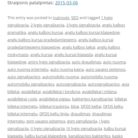
Straipsnis patalpintas:
2015-03-06
This entry was posted in
Įvairovės
,
SEO
and tagged
1 lygio
signalizacija
,
2 lygio signalizacija
,
3 lygio signalizacija
,
anglu kalbos
gramatika
,
anglu kalbos kursai
,
anglu kalbos kursai klaipedoje
,
anglu kalbos kursai pradedantiesiems
,
anglu kalbos kursai
pradedantiesiems klaipedoje
,
anglu kalbos laikai
,
anglu kalbos
mokymasis
,
anglu kursai
,
anglu kursai klaipeda
,
anglu kursai
klaipedoje
,
antro lygio signalizacija
,
auto draudimas
,
auto nuoma
,
auto nuoma internetu
,
auto nuoma kaina
,
auto saugos sistemos
,
auto signalizacijos
,
automobilio nuoma
,
automobiliu nuoma
,
automobiliu signalizacijos
,
autosignalizacija
,
autosignalizacijos
,
avia
bilietai
,
aviabilietai
,
aviabilietai i londona
,
aviabilietai i milana
,
aviabilietai i osla
,
aviabilietai pigiau
,
bakterijos kanalizacijai
,
bilietai
,
bilietai internetu
,
bilietai traukiniu
,
blog
,
DFDS keltai
,
DFDS keltu
bilietai internetu
,
DFDS keltu linija
,
draudimas
,
draudimas
internetu
,
gsm saugos sistemos
,
gsm signalizacija
,
I lygio
signalizacija
,
II lygio signalizacija
,
III lygio signalizacija
,
kalbu kursai
klaipeda
,
kalbu kursai klaipedoje
,
kanalizacijos bakterijos
,
kasko