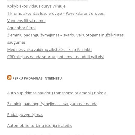
Kokybiškos vidaus durys Vilniuje
Tikrumo akcentas Jūsų erdvėje – Paveikslai ant drobės:
Vandens filtrai namui
Aquaphor filtrai
Žieminių padangų žymėjimas – svarbu vairuotojams ir užtikrintas
saugumas
Medinės vaikų žaidimų aikštelės – kaip išsirinkti
CBD aliejaus nauda sportuojantiems – naudoti gali visi
PERKU PADANGAS INTERNETU
Auto supirkimas naudotų transporto priemonių rinkoje
Žieminių padangų žymėjimas – saugumas ir nauda
Padangų žymėjimas
Automobilio turbinų istorija ir ateitis