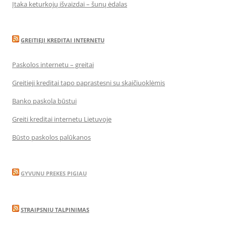
Įtaka keturkojų išvaizdai – šunų ėdalas
GREITIEJI KREDITAI INTERNETU
Paskolos internetu – greitai
Greitieji kreditai tapo paprastesni su skaičiuoklėmis
Banko paskola būstui
Greiti kreditai internetu Lietuvoje
Būsto paskolos palūkanos
GYVUNU PREKES PIGIAU
STRAIPSNIU TALPINIMAS