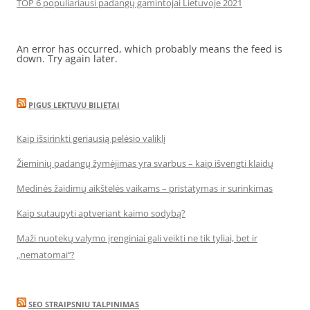
TOP 6 populiariausi padangų gamintojai Lietuvoje 2021
An error has occurred, which probably means the feed is
down. Try again later.
PIGUS LEKTUVU BILIETAI
Kaip išsirinkti geriausią pelėsio valiklį
Žieminių padangų žymėjimas yra svarbus – kaip išvengti klaidų
Medinės žaidimų aikštelės vaikams – pristatymas ir surinkimas
Kaip sutaupyti aptveriant kaimo sodybą?
Maži nuotekų valymo įrenginiai gali veikti ne tik tyliai, bet ir
„nematomai‘‘?
SEO STRAIPSNIU TALPINIMAS