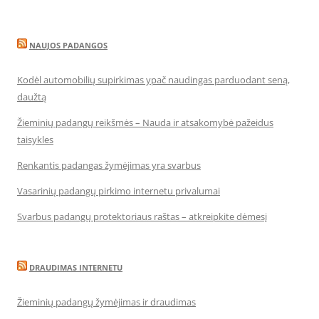
NAUJOS PADANGOS
Kodėl automobilių supirkimas ypač naudingas parduodant seną,
daužtą
Žieminių padangų reikšmės – Nauda ir atsakomybė pažeidus
taisykles
Renkantis padangas žymėjimas yra svarbus
Vasarinių padangų pirkimo internetu privalumai
Svarbus padangų protektoriaus raštas – atkreipkite dėmesį
DRAUDIMAS INTERNETU
Žieminių padangų žymėjimas ir draudimas