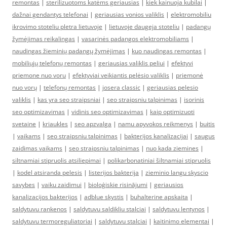
remontas
|
sterilizuotoms katėms geriausias
|
kiek kainuoja kubilai
|
dažnai gendantys telefonai
|
geriausias vonios valiklis
|
elektromobiliu
ikrovimo stoteliu pletra lietuvoje
|
lietuvoje daugeja stoteliu
|
padangų
žymėjimas reikalingas
|
vasarinės padangos elektromobiliams
|
naudingas žieminių padangų žymėjimas
|
kuo naudingas remontas
|
mobiliųjų telefonų remontas
|
geriausias valiklis peliui
|
efektyvi
priemone nuo voru
|
efektyviai veikiantis pelėsio valiklis
|
priemonė
nuo vorų
|
telefonų remontas
|
josera classic
|
geriausias pelesio
valiklis
|
kas yra seo straipsniai
|
seo straipsniu talpinimas
|
isorinis
seo optimizavimas
|
vidinis seo optimizavimas
|
kaip optimizuoti
svetaine
|
kriaukles
|
seo apzvalga
|
namu apyvokos reikmenys
|
buitis
|
vaikams
|
seo straipsniu talpinimas
|
bakterijos kanalizacijai
|
saugus
zaidimas vaikams
|
seo straipsniu talpinimas
|
nuo kada ziemines
|
siltnamiai stipruolis atsiliepimai
|
polikarbonatiniai šiltnamiai stipruolis
|
kodel atsiranda pelesis
|
listerijos bakterija
|
zieminio langu skyscio
savybes
|
vaiku zaidimui
|
bioloģiskie risinājumi
|
geriausios
kanalizacijos bakterijos
|
adblue skystis
|
buhalterine apskaita
|
saldytuvu rankenos
|
saldytuvu saldikliu stalciai
|
saldytuvu lentynos
|
saldytuvu termoreguliatoriai
|
saldytuvu stalciai
|
kaitinimo elementai
|