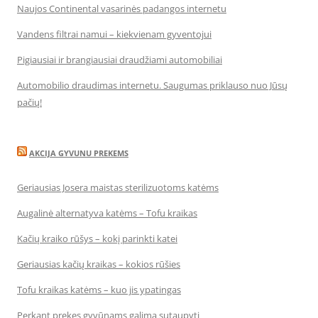
Naujos Continental vasarinės padangos internetu
Vandens filtrai namui – kiekvienam gyventojui
Pigiausiai ir brangiausiai draudžiami automobiliai
Automobilio draudimas internetu. Saugumas priklauso nuo Jūsų
pačių!
AKCIJA GYVUNU PREKEMS
Geriausias Josera maistas sterilizuotoms katėms
Augalinė alternatyva katėms – Tofu kraikas
Kačių kraiko rūšys – kokį parinkti katei
Geriausias kačių kraikas – kokios rūšies
Tofu kraikas katėms – kuo jis ypatingas
Perkant prekes gyvūnams galima sutaupyti