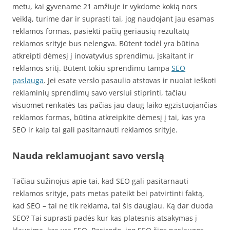
metu, kai gyvename 21 amžiuje ir vykdome kokią nors
veiklą, turime dar ir suprasti tai, jog naudojant jau esamas
reklamos formas, pasiekti pačių geriausių rezultatų
reklamos srityje bus nelengva. Būtent todėl yra būtina
atkreipti dėmesį į inovatyvius sprendimu, įskaitant ir
reklamos sritį. Būtent tokiu sprendimu tampa
SEO
paslauga
. Jei esate verslo pasaulio atstovas ir nuolat ieškoti
reklaminių sprendimų savo verslui stiprinti, tačiau
visuomet renkatės tas pačias jau daug laiko egzistuojančias
reklamos formas, būtina atkreipkite dėmesį į tai, kas yra
SEO ir kaip tai gali pasitarnauti reklamos srityje.
Nauda reklamuojant savo verslą
Tačiau sužinojus apie tai, kad SEO gali pasitarnauti
reklamos srityje, pats metas pateikt bei patvirtinti faktą,
kad SEO – tai ne tik reklama, tai šis daugiau. Ką dar duoda
SEO? Tai suprasti padės kur kas platesnis atsakymas į