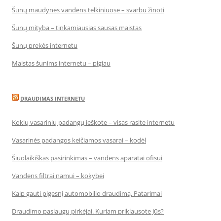
Šunų maudynės vandens telkiniuose – svarbu žinoti
Šunų mityba – tinkamiausias sausas maistas
Šunų prekės internetu
Maistas šunims internetu – pigiau
DRAUDIMAS INTERNETU
Kokių vasarinių padangų ieškote – visas rasite internetu
Vasarinės padangos keičiamos vasarai – kodėl
Šiuolaikiškas pasirinkimas – vandens aparatai ofisui
Vandens filtrai namui – kokybei
Kaip gauti pigesnį automobilio draudimą. Patarimai
Draudimo paslaugų pirkėjai. Kuriam priklausote Jūs?