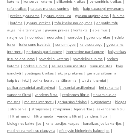
katems
|
konservai katems
|
silikoninis kraikas
|
bentonitinis kraikas
|
tofu kraikas
|
sausas maistas sunims
|
info
|
kaip sutaupyti gyvunams
|
prekes gyvunams
|
gyvunu prieziura
|
gyvunu augintojams
|
šunims
|
katėms
|
gyvunu prekes
|
tofu kraiko naudojimas
|
ar patiks tofu
|
augalinė alternatyva
|
gyvunu prekes
|
kontaktai
|
apie mus
|
naujienos
|
nuorodos
|
nuorodos
|
nuorodos
|
gyvunu prekes
|
edalo
itaka
|
itaka sunu isvaizdai
|
sunu mityba
|
kaip sutaupyti
|
gyvunams
internetu
|
geriausia parduotuve
|
internetine parduotuve
|
kokybiskas
ir subalansuotas
|
pavadeliai katems
|
pavadeliai sunims
|
prekes
katems
|
prekes sunims
|
sausas sunu maistas
|
sunu maistas
|
kaip
ismokyti
|
ypatingas kraikas
|
akcija prekems
|
geriausi siltnamiai
|
kaip issirinkti
|
polikarbonatiniai šiltnamiai
|
tvirti siltnamiai
|
polikarbonatiniai atsiliepimai
|
šiltnamiai atsiliepimai
|
led reklama
|
vandens filtrai
|
vandens filtrai
|
renkamės filtrus
|
tinkamiausias
maistas
|
maistas internetu
|
geriausias ėdalas
|
augintojams
|
blogas
|
straipsniai
|
straipsniai
|
straipsniai
|
fejerverkai
|
ieskantiems filtru
|
filtrai namui
|
filtru nauda
|
vandens filtrai
|
vandens filtrai
|
biologinės bakterijos
|
kanalizacijos kvapas
|
kanalizacijos bakterijos
|
medinis namelis su ciuozykla
|
efektyvio biologinės bakterijos
|