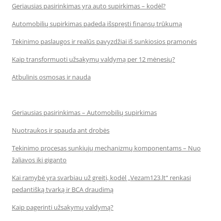
Geriausias pasirinkimas yra auto supirkimas – kodėl?
Automobilių supirkimas padeda išspręsti finansų trūkumą
Tekinimo paslaugos ir realūs pavyzdžiai iš sunkiosios pramonės
Kaip transformuoti užsakymų valdymą per 12 mėnesių?
Atbulinis osmosas ir nauda
Geriausias pasirinkimas – Automobilių supirkimas
Nuotraukos ir spauda ant drobės
Tekinimo procesas sunkiųjų mechanizmų komponentams – Nuo
žaliavos iki giganto
Kai ramybė yra svarbiau už greitį, kodėl „Vezam123.lt“ renkasi
pedantišką tvarką ir BCA draudimą
Kaip pagerinti užsakymų valdymą?