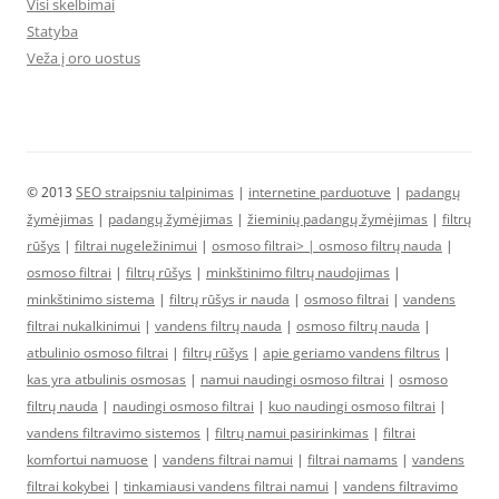
Visi skelbimai
Statyba
Veža į oro uostus
© 2013
SEO straipsniu talpinimas
|
internetine parduotuve
|
padangų
žymėjimas
|
padangų žymėjimas
|
žieminių padangų žymėjimas
|
filtrų
rūšys
|
filtrai nugeležinimui
|
osmoso filtrai> |
osmoso filtrų nauda
|
osmoso filtrai
|
filtrų rūšys
|
minkštinimo filtrų naudojimas
|
minkštinimo sistema
|
filtrų rūšys ir nauda
|
osmoso filtrai
|
vandens
filtrai nukalkinimui
|
vandens filtrų nauda
|
osmoso filtrų nauda
|
atbulinio osmoso filtrai
|
filtrų rūšys
|
apie geriamo vandens filtrus
|
kas yra atbulinis osmosas
|
namui naudingi osmoso filtrai
|
osmoso
filtrų nauda
|
naudingi osmoso filtrai
|
kuo naudingi osmoso filtrai
|
vandens filtravimo sistemos
|
filtrų namui pasirinkimas
|
filtrai
komfortui namuose
|
vandens filtrai namui
|
filtrai namams
|
vandens
filtrai kokybei
|
tinkamiausi vandens filtrai namui
|
vandens filtravimo