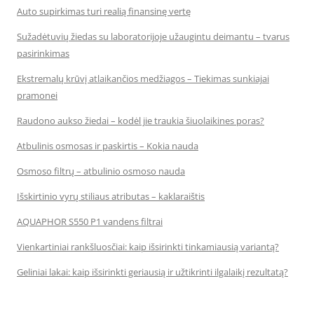
Auto supirkimas turi realią finansinę vertę
Sužadėtuvių žiedas su laboratorijoje užaugintu deimantu – tvarus
pasirinkimas
Ekstremalų krūvį atlaikančios medžiagos – Tiekimas sunkiajai
pramonei
Raudono aukso žiedai – kodėl jie traukia šiuolaikines poras?
Atbulinis osmosas ir paskirtis – Kokia nauda
Osmoso filtrų – atbulinio osmoso nauda
Išskirtinio vyrų stiliaus atributas – kaklaraištis
AQUAPHOR S550 P1 vandens filtrai
Vienkartiniai rankšluosčiai: kaip išsirinkti tinkamiausią variantą?
Geliniai lakai: kaip išsirinkti geriausią ir užtikrinti ilgalaikį rezultatą?