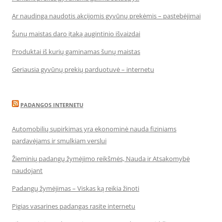
Ar naudinga naudotis akcijomis gyvūnų prekėmis – pastebėjimai
Šunų maistas daro įtaką augintinio išvaizdai
Produktai iš kurių gaminamas šunų maistas
Geriausia gyvūnų prekių parduotuvė – internetu
PADANGOS INTERNETU
Automobilių supirkimas yra ekonominė nauda fiziniams
pardavėjams ir smulkiam verslui
Žieminių padangų žymėjimo reikšmės, Nauda ir Atsakomybė
naudojant
Padangų žymėjimas – Viskas ką reikia žinoti
Pigias vasarines padangas rasite internetu