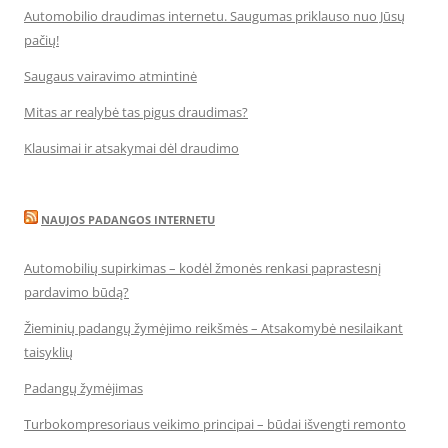
Automobilio draudimas internetu. Saugumas priklauso nuo Jūsų
pačių!
Saugaus vairavimo atmintinė
Mitas ar realybė tas pigus draudimas?
Klausimai ir atsakymai dėl draudimo
NAUJOS PADANGOS INTERNETU
Automobilių supirkimas – kodėl žmonės renkasi paprastesnį
pardavimo būdą?
Žieminių padangų žymėjimo reikšmės – Atsakomybė nesilaikant
taisyklių
Padangų žymėjimas
Turbokompresoriaus veikimo principai – būdai išvengti remonto