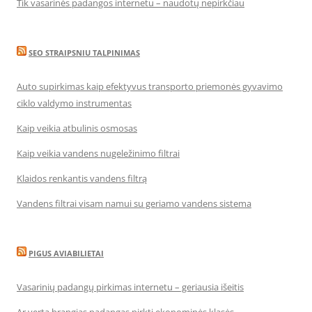
Tik vasarinės padangos internetu – naudotų nepirkčiau
SEO STRAIPSNIU TALPINIMAS
Auto supirkimas kaip efektyvus transporto priemonės gyvavimo
ciklo valdymo instrumentas
Kaip veikia atbulinis osmosas
Kaip veikia vandens nugeležinimo filtrai
Klaidos renkantis vandens filtrą
Vandens filtrai visam namui su geriamo vandens sistema
PIGUS AVIABILIETAI
Vasarinių padangų pirkimas internetu – geriausia išeitis