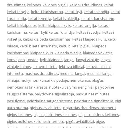
draudimas
,
keliones
,
keliones pigiau
,
kelioniu draudimas
,
keltai
,
keltai i anglija
,
keltai i karlshamna
,
keltai i kyli
,
keltai i olandija
,
keltai
i prancuzija
,
keltai i svedija
,
keltai i vokietija
,
keltai is karlshamno
,
keltai is klaipedos
,
keltai klaipeda kylis
,
keltas i anglija
,
keltas i
karlshamna
,
keltas i kyli
,
keltas i olandija
,
keltas i svedija
,
keltas i
vokietija
,
keltas klaipeda karlshamnas
,
keltas klaipeda kulis
,
keltu
bilietai
,
keltu bilietai internetu
,
keltu bilietai pigiau
,
klaipeda
karlshamnas
,
klaipeda kylis
,
klaipeda svedija
,
klaipeda vokietija
,
konvejerio juostos
,
kylis klaipeda
,
langai
,
langai vilniuje
,
langai
vilniuje kainos
,
lektuvo bilietai
,
lektuvu bilietai
,
lektuvu bilietai
internetu
,
masinos draudimas
,
mediniai langai
,
mediniai langai
vilniuje
,
mokymosi kursai klaipedoje
,
nemokamas blog'as
,
nemokamas tinklarastis
,
nuoteku valymo irenginiai
,
palydovine
saugos sistema
,
palydovine signalizacija
,
paskutines minutes
pasiulymai
,
peidziarine saugos sistema
,
peidziarine signalizacija
,
pigi
auto nuoma
,
pigiausi aviabilietai
,
pigiausias draudimas internetu
,
pigios keliones
,
pigios pazintines keliones
,
pigios poilsines keliones
,
pigios poilsines keliones internetu
,
pigūs aviabilietai
,
pigus