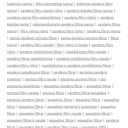
sistemos namui
|
filtrų sprendimai namui
|
ieškome vandens filtrų
namui
|
vandens filtrų namui rūšys
|
vandens kokybei filtrai namui
|
vandens namui filtrų pasirinkimas
|
vandens filtrų rtūšys
|
vandens
kokybei name
|
rekomenduojami vandens filtrai namui
|
vandens filtrai
namui
|
filtrų namui rūšys
|
vandens filtrų rūšys
|
vandens filtrai namui
|
namui naudingi osmoso filtrai
|
namui geriausi osmoso filtrai
|
filtrai
namui
|
vandens filtrų nauda
|
filtrų rūšys ir nauda
|
vandens filtrų
rūšys
|
vandens minkštinimo filtrai
|
nugeležinimo filtrų nauda
|
vandens filtrai nugeležinimui
|
vandens minkštinimo filtrų nauda
|
vandens filtrų rūšys
|
nugeležinimo ir vandens monkštinimo filtrai
|
vandens nukalkinimo filtrai
|
vandens filtrai
|
geriamo vandens
sistemos
|
osmoso filtrų nauda
|
atbulinio osmoso filtrai
|
seo
straipsniu talpinimas
|
aquaphor vandens filtrai
|
aquaphor filtrai
|
osmoso filtrų nauda
|
osmoso filtrai
|
vandens filtrai aquaphor
|
geriamo vandens filtrai
|
aquaphor filtrai
|
aquaphor filtrai
|
aquaphor
filtrai
|
aquaphor filtrai
|
aquaphor namams ir pramonei
|
aquaphor
filtrai
|
aquaphor filtrai
|
aquaphor filtrų nauda
|
aquaphor filtrai
|
aquapgor filtrai ir nauda
|
aquaphor filtrai
|
aquaphor filtrai
|
vandens
filtrai
|
aquaphor filtrai
|
vandens filtru rusys
|
aquaphor s800
|