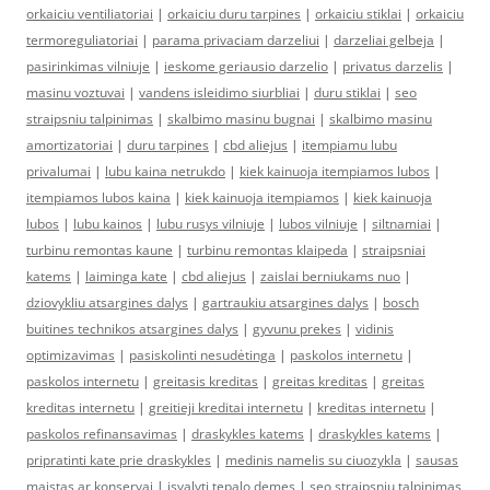
orkaiciu ventiliatoriai
|
orkaiciu duru tarpines
|
orkaiciu stiklai
|
orkaiciu
termoreguliatoriai
|
parama privaciam darzeliui
|
darzeliai gelbeja
|
pasirinkimas vilniuje
|
ieskome geriausio darzelio
|
privatus darzelis
|
masinu voztuvai
|
vandens isleidimo siurbliai
|
duru stiklai
|
seo
straipsniu talpinimas
|
skalbimo masinu bugnai
|
skalbimo masinu
amortizatoriai
|
duru tarpines
|
cbd aliejus
|
itempiamu lubu
privalumai
|
lubu kaina netrukdo
|
kiek kainuoja itempiamos lubos
|
itempiamos lubos kaina
|
kiek kainuoja itempiamos
|
kiek kainuoja
lubos
|
lubu kainos
|
lubu rusys vilniuje
|
lubos vilniuje
|
siltnamiai
|
turbinu remontas kaune
|
turbinu remontas klaipeda
|
straipsniai
katems
|
laiminga kate
|
cbd aliejus
|
zaislai berniukams nuo
|
dziovykliu atsargines dalys
|
gartraukiu atsargines dalys
|
bosch
buitines technikos atsargines dalys
|
gyvunu prekes
|
vidinis
optimizavimas
|
pasiskolinti nesudėtinga
|
paskolos internetu
|
paskolos internetu
|
greitasis kreditas
|
greitas kreditas
|
greitas
kreditas internetu
|
greitieji kreditai internetu
|
kreditas internetu
|
paskolos refinansavimas
|
draskykles katems
|
draskykles katems
|
pripratinti kate prie draskykles
|
medinis namelis su ciuozykla
|
sausas
maistas ar konservai
|
isvalyti tepalo demes
|
seo straipsniu talpinimas