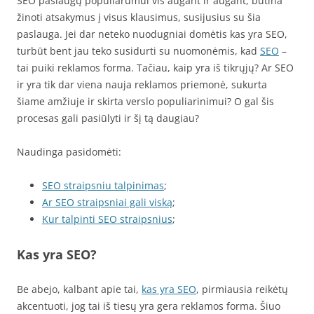
SEO paslaugų populiarumui vis augant ir augant, būtina
žinoti atsakymus į visus klausimus, susijusius su šia
paslauga. Jei dar neteko nuodugniai domėtis kas yra SEO,
turbūt bent jau teko susidurti su nuomonėmis, kad
SEO
–
tai puiki reklamos forma. Tačiau, kaip yra iš tikrųjų? Ar SEO
ir yra tik dar viena nauja reklamos priemonė, sukurta
šiame amžiuje ir skirta verslo populiarinimui? O gal šis
procesas gali pasiūlyti ir šį tą daugiau?
Naudinga pasidomėti:
SEO straipsniu talpinimas
;
Ar SEO straipsniai gali viską
;
Kur talpinti SEO straipsnius
;
Kas yra SEO?
Be abejo, kalbant apie tai,
kas yra SEO
, pirmiausia reikėtų
akcentuoti, jog tai iš tiesų yra gera reklamos forma. Šiuo