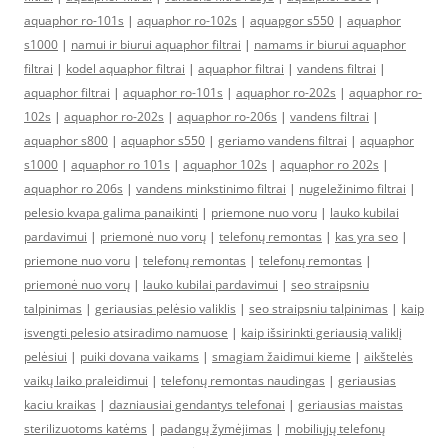
aquaphor ro-101s
|
aquaphor ro-102s
|
aquapgor s550
|
aquaphor
s1000
|
namui ir biurui aquaphor filtrai
|
namams ir biurui aquaphor
filtrai
|
kodel aquaphor filtrai
|
aquaphor filtrai
|
vandens filtrai
|
aquaphor filtrai
|
aquaphor ro-101s
|
aquaphor ro-202s
|
aquaphor ro-
102s
|
aquaphor ro-202s
|
aquaphor ro-206s
|
vandens filtrai
|
aquaphor s800
|
aquaphor s550
|
geriamo vandens filtrai
|
aquaphor
s1000
|
aquaphor ro 101s
|
aquaphor 102s
|
aquaphor ro 202s
|
aquaphor ro 206s
|
vandens minkstinimo filtrai
|
nugeležinimo filtrai
|
pelesio kvapa galima panaikinti
|
priemone nuo voru
|
lauko kubilai
pardavimui
|
priemonė nuo vorų
|
telefonų remontas
|
kas yra seo
|
priemone nuo voru
|
telefonų remontas
|
telefonų remontas
|
priemonė nuo vorų
|
lauko kubilai pardavimui
|
seo straipsniu
talpinimas
|
geriausias pelėsio valiklis
|
seo straipsniu talpinimas
|
kaip
isvengti pelesio atsiradimo namuose
|
kaip išsirinkti geriausią valiklį
pelėsiui
|
puiki dovana vaikams
|
smagiam žaidimui kieme
|
aikštelės
vaikų laiko praleidimui
|
telefonų remontas naudingas
|
geriausias
kaciu kraikas
|
dazniausiai gendantys telefonai
|
geriausias maistas
sterilizuotoms katėms
|
padangų žymėjimas
|
mobiliųjų telefonų