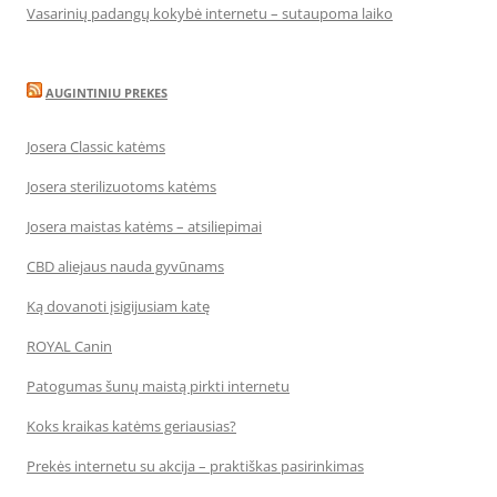
Vasarinių padangų kokybė internetu – sutaupoma laiko
AUGINTINIU PREKES
Josera Classic katėms
Josera sterilizuotoms katėms
Josera maistas katėms – atsiliepimai
CBD aliejaus nauda gyvūnams
Ką dovanoti įsigijusiam katę
ROYAL Canin
Patogumas šunų maistą pirkti internetu
Koks kraikas katėms geriausias?
Prekės internetu su akcija – praktiškas pasirinkimas