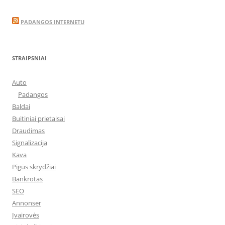
PADANGOS INTERNETU
STRAIPSNIAI
Auto
Padangos
Baldai
Buitiniai prietaisai
Draudimas
Signalizacija
Kava
Pigūs skrydžiai
Bankrotas
SEO
Annonser
Įvairovės