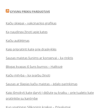
GYVUNU PREKIU PARDUOTUVE
Kačių skiepai – vakcinacijos grafikas
Ką naudinga žinoti apie kates
Kačių auklėjimas
Kaip pripratinti katę prie draskyklės
Sausas maistas šunims ar konservai – ką rinktis
Blogas kvapas iš šuns burnos – Halitozė
Kačių mityba – ką svarbu žinoti
Sausas ar šlapias kačių maistas – ėdalo parinkimas
Kaip išmokyti katę daryti į dėžutę su kraiku – prie tualeto katę
pratinkite su kantrybe
Kuo ypatingas Silikoninis kraikas – Privalumai