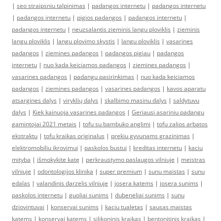
|
seo straipsniu talpinimas
|
padangos internetu
|
padangos internetu
|
padangos internetu
|
pigios padangos
|
padangos internetu
|
padangos internetu
|
neuzsalantis zieminis langu ploviklis
|
zieminis
langu ploviklis
|
langu plovimo skystis
|
langu ploviklis
|
vasarines
padangos
|
ziemines padangos
|
padangos pigiau
|
padangos
internetu
|
nuo kada keiciamos padangos
|
ziemines padangos
|
vasarines padangos
|
padangu pasirinkimas
|
nuo kada keiciamos
padangos
|
ziemines padangos
|
vasarines padangos
|
kavos aparatu
atsargines dalys
|
viryklių dalys
|
skalbimo masinu dalys
|
saldytuvu
dalys
|
Kiek kainuoja vasarines padangos
|
Geriausi asariniu padangu
gamintojai 2021 metais
|
tofu su bambuko anglimi
|
tofu zalios arbatos
ekstraktu
|
tofu kraikas originalus
|
prekiu gyvunams grazinimas
|
elektromobiliu ikrovimui
|
paskolos bustui
|
kreditas internetu
|
kaciu
mityba
|
išmokykite katę
|
perkraustymo paslaugos vilniuje
|
meistras
vilniuje
|
odontologijos klinika
|
super premium
|
sunu maistas
|
sunu
edalas
|
valandinis darzelis vilniuje
|
josera katems
|
josera sunims
|
paskolos internetu
|
guoliai sunims
|
dubeneliai sunims
|
sunu
dziovintuvai
|
konservai sunims
|
kaciu tualetas
|
sausas maistas
katems
|
konservai katems
|
silikoninis kraikas
|
bentonitinis kraikas
|