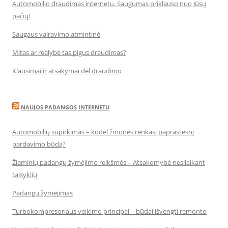
Automobilio draudimas internetu. Saugumas priklauso nuo Jūsų
pačių!
Saugaus vairavimo atmintinė
Mitas ar realybė tas pigus draudimas?
Klausimai ir atsakymai dėl draudimo
NAUJOS PADANGOS INTERNETU
Automobilių supirkimas – kodėl žmonės renkasi paprastesnį
pardavimo būdą?
Žieminių padangų žymėjimo reikšmės – Atsakomybė nesilaikant
taisyklių
Padangų žymėjimas
Turbokompresoriaus veikimo principai – būdai išvengti remonto