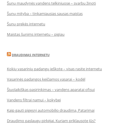
Šunų maudynės vandens telkiniuose – svarbu žinoti
Šunų mityba – tinkamiausias sausas maistas
Šunų prekės internetu
Maistas šunims internetu – pigiau
DRAUDIMAS INTERNETU
Kokių vasarinių padangų ieškote – visas rasite internetu
Vasarinės padangos keičiamos vasarai – kodėl
Šiuolaikiškas pasirinkimas – vandens aparatai ofisui
Vandens filtrai namui – kokybei
Kaip gauti pigesnį automobilio draudimą. Patarimai
Draudimo paslaugų pirkėjai. Kuriam priklausote Jūs?