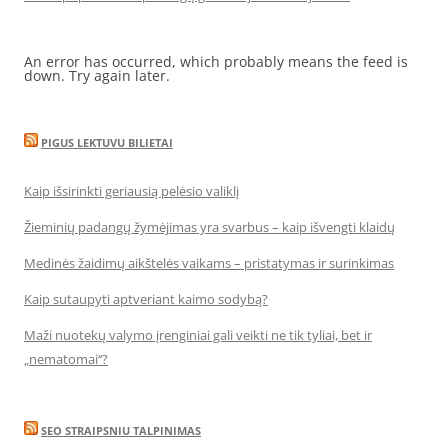
An error has occurred, which probably means the feed is
down. Try again later.
PIGUS LEKTUVU BILIETAI
Kaip išsirinkti geriausią pelėsio valiklį
Žieminių padangų žymėjimas yra svarbus – kaip išvengti klaidų
Medinės žaidimų aikštelės vaikams – pristatymas ir surinkimas
Kaip sutaupyti aptveriant kaimo sodybą?
Maži nuotekų valymo įrenginiai gali veikti ne tik tyliai, bet ir
„nematomai‘‘?
SEO STRAIPSNIU TALPINIMAS