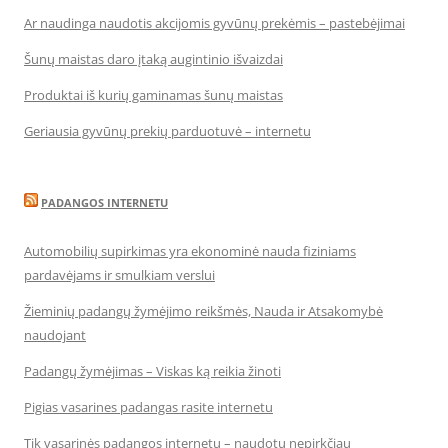
Ar naudinga naudotis akcijomis gyvūnų prekėmis – pastebėjimai
Šunų maistas daro įtaką augintinio išvaizdai
Produktai iš kurių gaminamas šunų maistas
Geriausia gyvūnų prekių parduotuvė – internetu
PADANGOS INTERNETU
Automobilių supirkimas yra ekonominė nauda fiziniams
pardavėjams ir smulkiam verslui
Žieminių padangų žymėjimo reikšmės, Nauda ir Atsakomybė
naudojant
Padangų žymėjimas – Viskas ką reikia žinoti
Pigias vasarines padangas rasite internetu
Tik vasarinės padangos internetu – naudotų nepirkčiau