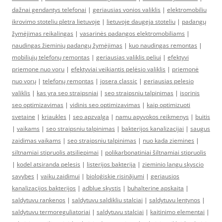
dažnai gendantys telefonai
|
geriausias vonios valiklis
|
elektromobiliu
ikrovimo stoteliu pletra lietuvoje
|
lietuvoje daugeja stoteliu
|
padangų
žymėjimas reikalingas
|
vasarinės padangos elektromobiliams
|
naudingas žieminių padangų žymėjimas
|
kuo naudingas remontas
|
mobiliųjų telefonų remontas
|
geriausias valiklis peliui
|
efektyvi
priemone nuo voru
|
efektyviai veikiantis pelėsio valiklis
|
priemonė
nuo vorų
|
telefonų remontas
|
josera classic
|
geriausias pelesio
valiklis
|
kas yra seo straipsniai
|
seo straipsniu talpinimas
|
isorinis
seo optimizavimas
|
vidinis seo optimizavimas
|
kaip optimizuoti
svetaine
|
kriaukles
|
seo apzvalga
|
namu apyvokos reikmenys
|
buitis
|
vaikams
|
seo straipsniu talpinimas
|
bakterijos kanalizacijai
|
saugus
zaidimas vaikams
|
seo straipsniu talpinimas
|
nuo kada ziemines
|
siltnamiai stipruolis atsiliepimai
|
polikarbonatiniai šiltnamiai stipruolis
|
kodel atsiranda pelesis
|
listerijos bakterija
|
zieminio langu skyscio
savybes
|
vaiku zaidimui
|
bioloģiskie risinājumi
|
geriausios
kanalizacijos bakterijos
|
adblue skystis
|
buhalterine apskaita
|
saldytuvu rankenos
|
saldytuvu saldikliu stalciai
|
saldytuvu lentynos
|
saldytuvu termoreguliatoriai
|
saldytuvu stalciai
|
kaitinimo elementai
|