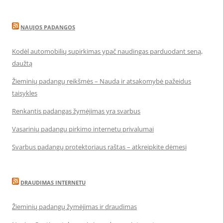
NAUJOS PADANGOS
Kodėl automobilių supirkimas ypač naudingas parduodant seną,
daužtą
Žieminių padangų reikšmės – Nauda ir atsakomybė pažeidus
taisykles
Renkantis padangas žymėjimas yra svarbus
Vasarinių padangų pirkimo internetu privalumai
Svarbus padangų protektoriaus raštas – atkreipkite dėmesį
DRAUDIMAS INTERNETU
Žieminių padangų žymėjimas ir draudimas