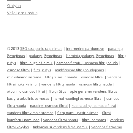
Statyba
Veža į oro uostus
© 2013
SEO straipsniu talpinimas
|
internetine parduotuve
|
padangų
žymėjimas
|
padangų žymėjimas
|
žieminių padangų žymėjimas
|
filtrų
rūšys
|
filtrai nugeležinimui
|
osmoso filtrai> |
osmoso filtrų nauda
|
osmoso filtrai
|
filtrų rūšys
|
minkštinimo filtrų naudojimas
|
minkštinimo sistema
|
filtrų rūšys ir nauda
|
osmoso filtrai
|
vandens
filtrai nukalkinimui
|
vandens filtrų nauda
|
osmoso filtrų nauda
|
atbulinio osmoso filtrai
|
filtrų rūšys
|
apie geriamo vandens filtrus
|
kas yra atbulinis osmosas
|
namui naudingi osmoso filtrai
|
osmoso
filtrų nauda
|
naudingi osmoso filtrai
|
kuo naudingi osmoso filtrai
|
vandens filtravimo sistemos
|
filtrų namui pasirinkimas
|
filtrai
komfortui namuose
|
vandens filtrai namui
|
filtrai namams
|
vandens
filtrai kokybei
|
tinkamiausi vandens filtrai namui
|
vandens filtravimo