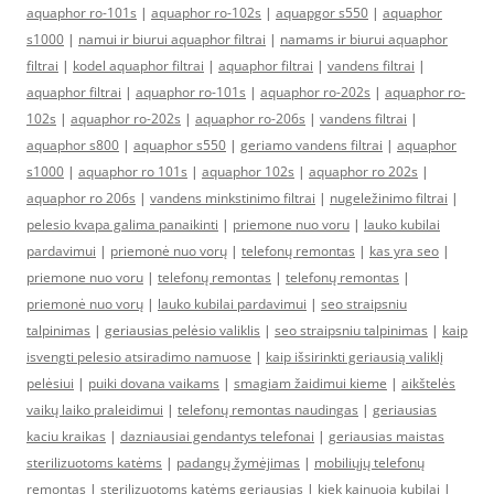
aquaphor ro-101s
|
aquaphor ro-102s
|
aquapgor s550
|
aquaphor
s1000
|
namui ir biurui aquaphor filtrai
|
namams ir biurui aquaphor
filtrai
|
kodel aquaphor filtrai
|
aquaphor filtrai
|
vandens filtrai
|
aquaphor filtrai
|
aquaphor ro-101s
|
aquaphor ro-202s
|
aquaphor ro-
102s
|
aquaphor ro-202s
|
aquaphor ro-206s
|
vandens filtrai
|
aquaphor s800
|
aquaphor s550
|
geriamo vandens filtrai
|
aquaphor
s1000
|
aquaphor ro 101s
|
aquaphor 102s
|
aquaphor ro 202s
|
aquaphor ro 206s
|
vandens minkstinimo filtrai
|
nugeležinimo filtrai
|
pelesio kvapa galima panaikinti
|
priemone nuo voru
|
lauko kubilai
pardavimui
|
priemonė nuo vorų
|
telefonų remontas
|
kas yra seo
|
priemone nuo voru
|
telefonų remontas
|
telefonų remontas
|
priemonė nuo vorų
|
lauko kubilai pardavimui
|
seo straipsniu
talpinimas
|
geriausias pelėsio valiklis
|
seo straipsniu talpinimas
|
kaip
isvengti pelesio atsiradimo namuose
|
kaip išsirinkti geriausią valiklį
pelėsiui
|
puiki dovana vaikams
|
smagiam žaidimui kieme
|
aikštelės
vaikų laiko praleidimui
|
telefonų remontas naudingas
|
geriausias
kaciu kraikas
|
dazniausiai gendantys telefonai
|
geriausias maistas
sterilizuotoms katėms
|
padangų žymėjimas
|
mobiliųjų telefonų
remontas
|
sterilizuotoms katėms geriausias
|
kiek kainuoja kubilai
|