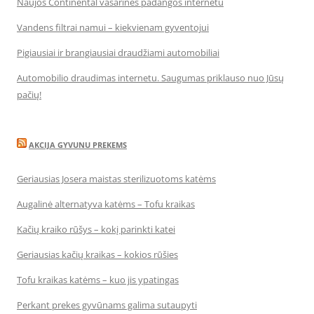
Naujos Continental vasarinės padangos internetu
Vandens filtrai namui – kiekvienam gyventojui
Pigiausiai ir brangiausiai draudžiami automobiliai
Automobilio draudimas internetu. Saugumas priklauso nuo Jūsų
pačių!
AKCIJA GYVUNU PREKEMS
Geriausias Josera maistas sterilizuotoms katėms
Augalinė alternatyva katėms – Tofu kraikas
Kačių kraiko rūšys – kokį parinkti katei
Geriausias kačių kraikas – kokios rūšies
Tofu kraikas katėms – kuo jis ypatingas
Perkant prekes gyvūnams galima sutaupyti