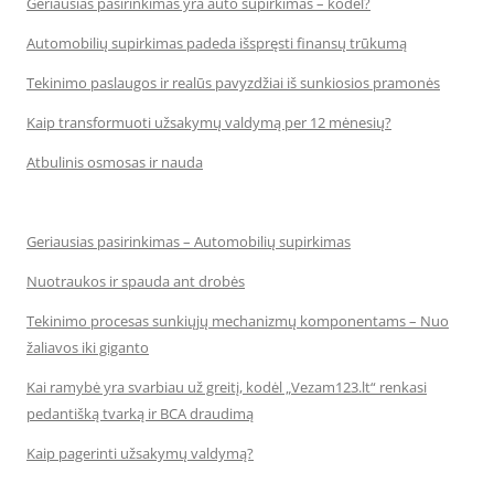
Geriausias pasirinkimas yra auto supirkimas – kodėl?
Automobilių supirkimas padeda išspręsti finansų trūkumą
Tekinimo paslaugos ir realūs pavyzdžiai iš sunkiosios pramonės
Kaip transformuoti užsakymų valdymą per 12 mėnesių?
Atbulinis osmosas ir nauda
Geriausias pasirinkimas – Automobilių supirkimas
Nuotraukos ir spauda ant drobės
Tekinimo procesas sunkiųjų mechanizmų komponentams – Nuo
žaliavos iki giganto
Kai ramybė yra svarbiau už greitį, kodėl „Vezam123.lt“ renkasi
pedantišką tvarką ir BCA draudimą
Kaip pagerinti užsakymų valdymą?