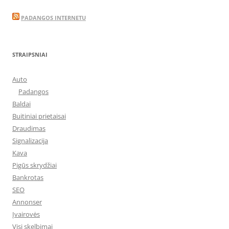
PADANGOS INTERNETU
STRAIPSNIAI
Auto
Padangos
Baldai
Buitiniai prietaisai
Draudimas
Signalizacija
Kava
Pigūs skrydžiai
Bankrotas
SEO
Annonser
Įvairovės
Visi skelbimai