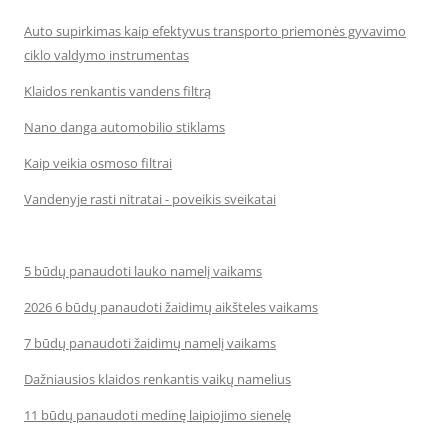
Auto supirkimas kaip efektyvus transporto priemonės gyvavimo
ciklo valdymo instrumentas
Klaidos renkantis vandens filtrą
Nano danga automobilio stiklams
Kaip veikia osmoso filtrai
Vandenyje rasti nitratai - poveikis sveikatai
5 būdų panaudoti lauko namelį vaikams
2026 6 būdų panaudoti žaidimų aikšteles vaikams
7 būdų panaudoti žaidimų namelį vaikams
Dažniausios klaidos renkantis vaikų namelius
11 būdų panaudoti medinę laipiojimo sienelę