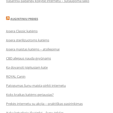
Vasarinių padangų kokybė internetu – sutaupoma laiko
AUGINTINIU PREKES
Josera Classic katėms
Josera sterilizuotoms katėms
Josera maistas katėms – atsiliepimai
CBD aliejaus nauda gyvūnams
Ką dovanoti įsigijusiam katę
ROYAL Canin
Patogumas šunų maistą pirkti internetu
Koks kraikas katėms geriausias?
Prekės internetu su akcija – praktiškas pasirinkimas
Įtaka keturkojų išvaizdai – šunų ėdalas