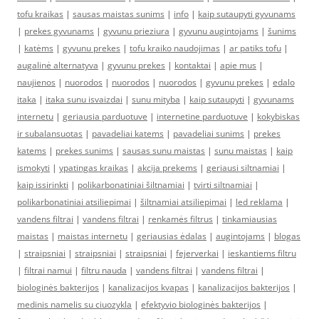
tofu kraikas
|
sausas maistas sunims
|
info
|
kaip sutaupyti gyvunams
|
prekes gyvunams
|
gyvunu prieziura
|
gyvunu augintojams
|
šunims
|
katėms
|
gyvunu prekes
|
tofu kraiko naudojimas
|
ar patiks tofu
|
augalinė alternatyva
|
gyvunu prekes
|
kontaktai
|
apie mus
|
naujienos
|
nuorodos
|
nuorodos
|
nuorodos
|
gyvunu prekes
|
edalo
itaka
|
itaka sunu isvaizdai
|
sunu mityba
|
kaip sutaupyti
|
gyvunams
internetu
|
geriausia parduotuve
|
internetine parduotuve
|
kokybiskas
ir subalansuotas
|
pavadeliai katems
|
pavadeliai sunims
|
prekes
katems
|
prekes sunims
|
sausas sunu maistas
|
sunu maistas
|
kaip
ismokyti
|
ypatingas kraikas
|
akcija prekems
|
geriausi siltnamiai
|
kaip issirinkti
|
polikarbonatiniai šiltnamiai
|
tvirti siltnamiai
|
polikarbonatiniai atsiliepimai
|
šiltnamiai atsiliepimai
|
led reklama
|
vandens filtrai
|
vandens filtrai
|
renkamės filtrus
|
tinkamiausias
maistas
|
maistas internetu
|
geriausias ėdalas
|
augintojams
|
blogas
|
straipsniai
|
straipsniai
|
straipsniai
|
fejerverkai
|
ieskantiems filtru
|
filtrai namui
|
filtru nauda
|
vandens filtrai
|
vandens filtrai
|
biologinės bakterijos
|
kanalizacijos kvapas
|
kanalizacijos bakterijos
|
medinis namelis su ciuozykla
|
efektyvio biologinės bakterijos
|