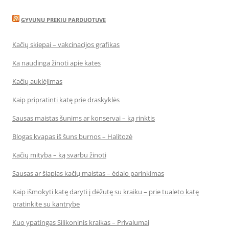
GYVUNU PREKIU PARDUOTUVE
Kačių skiepai – vakcinacijos grafikas
Ką naudinga žinoti apie kates
Kačių auklėjimas
Kaip pripratinti katę prie draskyklės
Sausas maistas šunims ar konservai – ką rinktis
Blogas kvapas iš šuns burnos – Halitozė
Kačių mityba – ką svarbu žinoti
Sausas ar šlapias kačių maistas – ėdalo parinkimas
Kaip išmokyti katę daryti į dėžutę su kraiku – prie tualeto katę
pratinkite su kantrybe
Kuo ypatingas Silikoninis kraikas – Privalumai