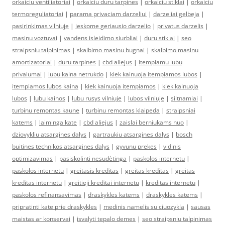
orkaiciu ventiliatoriai
|
orkaiciu duru tarpines
|
orkaiciu stiklai
|
orkaiciu
termoreguliatoriai
|
parama privaciam darzeliui
|
darzeliai gelbeja
|
pasirinkimas vilniuje
|
ieskome geriausio darzelio
|
privatus darzelis
|
masinu voztuvai
|
vandens isleidimo siurbliai
|
duru stiklai
|
seo
straipsniu talpinimas
|
skalbimo masinu bugnai
|
skalbimo masinu
amortizatoriai
|
duru tarpines
|
cbd aliejus
|
itempiamu lubu
privalumai
|
lubu kaina netrukdo
|
kiek kainuoja itempiamos lubos
|
itempiamos lubos kaina
|
kiek kainuoja itempiamos
|
kiek kainuoja
lubos
|
lubu kainos
|
lubu rusys vilniuje
|
lubos vilniuje
|
siltnamiai
|
turbinu remontas kaune
|
turbinu remontas klaipeda
|
straipsniai
katems
|
laiminga kate
|
cbd aliejus
|
zaislai berniukams nuo
|
dziovykliu atsargines dalys
|
gartraukiu atsargines dalys
|
bosch
buitines technikos atsargines dalys
|
gyvunu prekes
|
vidinis
optimizavimas
|
pasiskolinti nesudėtinga
|
paskolos internetu
|
paskolos internetu
|
greitasis kreditas
|
greitas kreditas
|
greitas
kreditas internetu
|
greitieji kreditai internetu
|
kreditas internetu
|
paskolos refinansavimas
|
draskykles katems
|
draskykles katems
|
pripratinti kate prie draskykles
|
medinis namelis su ciuozykla
|
sausas
maistas ar konservai
|
isvalyti tepalo demes
|
seo straipsniu talpinimas