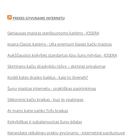
PREKES GYVUNAMS INTERNETU
Geriausias maistas sterilizuotoms katėms - JOSERA
Josera Classic katėms - Ulta premium klasės kačių maistas
Aukščiausios kokybės standartas Jūsų šuns mitybai - JOSERA
Skirtingos kačių draskyklių rūšys – skirtingi privalumai
Kodėl katės drasko baldus - kaip to išvengti?
Šunų maistas internetu - praktiškas pasirinkimas
Silikoninis kačių kraikas - kuo jis ypatingas
Ar mano katei patiks Tofu kraikas
Kokybiškas ir subalansuotas šunų ėdalas
Nerandate reikalingų prekių gyvūnams - internetinė parduotuvė