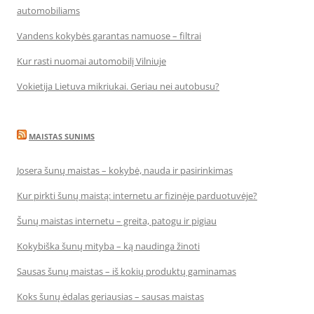
automobiliams
Vandens kokybės garantas namuose – filtrai
Kur rasti nuomai automobilį Vilniuje
Vokietija Lietuva mikriukai. Geriau nei autobusu?
MAISTAS SUNIMS
Josera šunų maistas – kokybė, nauda ir pasirinkimas
Kur pirkti šunų maistą: internetu ar fizinėje parduotuvėje?
Šunų maistas internetu – greita, patogu ir pigiau
Kokybiška šunų mityba – ką naudinga žinoti
Sausas šunų maistas – iš kokių produktų gaminamas
Koks šunų ėdalas geriausias – sausas maistas