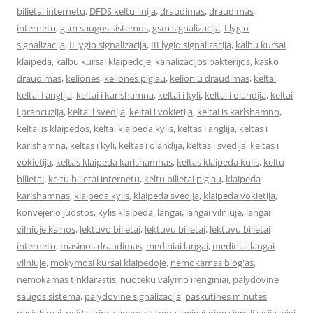
bilietai internetu
,
DFDS keltu linija
,
draudimas
,
draudimas
internetu
,
gsm saugos sistemos
,
gsm signalizacija
,
I lygio
signalizacija
,
II lygio signalizacija
,
III lygio signalizacija
,
kalbu kursai
klaipeda
,
kalbu kursai klaipedoje
,
kanalizacijos bakterijos
,
kasko
draudimas
,
keliones
,
keliones pigiau
,
kelioniu draudimas
,
keltai
,
keltai i anglija
,
keltai i karlshamna
,
keltai i kyli
,
keltai i olandija
,
keltai
i prancuzija
,
keltai i svedija
,
keltai i vokietija
,
keltai is karlshamno
,
keltai is klaipedos
,
keltai klaipeda kylis
,
keltas i anglija
,
keltas i
karlshamna
,
keltas i kyli
,
keltas i olandija
,
keltas i svedija
,
keltas i
vokietija
,
keltas klaipeda karlshamnas
,
keltas klaipeda kulis
,
keltu
bilietai
,
keltu bilietai internetu
,
keltu bilietai pigiau
,
klaipeda
karlshamnas
,
klaipeda kylis
,
klaipeda svedija
,
klaipeda vokietija
,
konvejerio juostos
,
kylis klaipeda
,
langai
,
langai vilniuje
,
langai
vilniuje kainos
,
lektuvo bilietai
,
lektuvu bilietai
,
lektuvu bilietai
internetu
,
masinos draudimas
,
mediniai langai
,
mediniai langai
vilniuje
,
mokymosi kursai klaipedoje
,
nemokamas blog'as
,
nemokamas tinklarastis
,
nuoteku valymo irenginiai
,
palydovine
saugos sistema
,
palydovine signalizacija
,
paskutines minutes