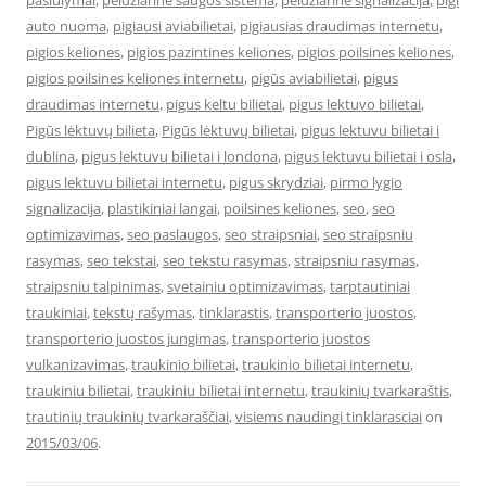
pasiulymai
,
peidziarine saugos sistema
,
peidziarine signalizacija
,
pigi
auto nuoma
,
pigiausi aviabilietai
,
pigiausias draudimas internetu
,
pigios keliones
,
pigios pazintines keliones
,
pigios poilsines keliones
,
pigios poilsines keliones internetu
,
pigūs aviabilietai
,
pigus
draudimas internetu
,
pigus keltu bilietai
,
pigus lektuvo bilietai
,
Pigūs lėktuvų bilieta
,
Pigūs lėktuvų bilietai
,
pigus lektuvu bilietai i
dublina
,
pigus lektuvu bilietai i londona
,
pigus lektuvu bilietai i osla
,
pigus lektuvu bilietai internetu
,
pigus skrydziai
,
pirmo lygio
signalizacija
,
plastikiniai langai
,
poilsines keliones
,
seo
,
seo
optimizavimas
,
seo paslaugos
,
seo straipsniai
,
seo straipsniu
rasymas
,
seo tekstai
,
seo tekstu rasymas
,
straipsniu rasymas
,
straipsniu talpinimas
,
svetainiu optimizavimas
,
tarptautiniai
traukiniai
,
tekstų rašymas
,
tinklarastis
,
transporterio juostos
,
transporterio juostos jungimas
,
transporterio juostos
vulkanizavimas
,
traukinio bilietai
,
traukinio bilietai internetu
,
traukiniu bilietai
,
traukiniu bilietai internetu
,
traukinių tvarkaraštis
,
trautinių traukinių tvarkaraščiai
,
visiems naudingi tinklarasciai
on
2015/03/06
.