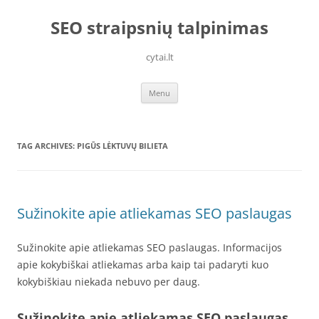
Skip
to
SEO straipsnių talpinimas
content
cytai.lt
Menu
TAG ARCHIVES:
PIGŪS LĖKTUVŲ BILIETA
Sužinokite apie atliekamas SEO paslaugas
Sužinokite apie atliekamas SEO paslaugas. Informacijos
apie kokybiškai atliekamas arba kaip tai padaryti kuo
kokybiškiau niekada nebuvo per daug.
Sužinokite apie atliekamas SEO paslaugas