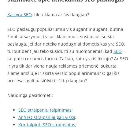
Kas yra SEO
: tik reklama ar šis daugiau?
SEO paslaugų populiarumui vis augant ir augant, būtina
žinoti atsakymus į visus klausimus, susijusius su šia
paslauga. Jei dar neteko nuodugniai domėtis kas yra SEO,
turbūt bent jau teko susidurti su nuomonėmis, kad
SEO
–
tai puiki reklamos forma. Tačiau, kaip yra iš tikrųjų? Ar SEO
ir yra tik dar viena nauja reklamos priemonė, sukurta
šiame amžiuje ir skirta verslo populiarinimui? O gal šis
procesas gali pasiūlyti ir šį tą daugiau?
Naudinga pasidomėti:
SEO straipsniu talpinimas
;
Ar SEO straipsniai gali viską
;
Kur talpinti SEO straipsnius
;