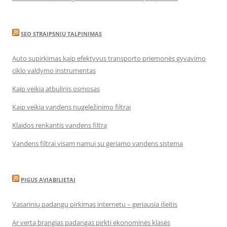
SEO STRAIPSNIU TALPINIMAS
Auto supirkimas kaip efektyvus transporto priemonės gyvavimo
ciklo valdymo instrumentas
Kaip veikia atbulinis osmosas
Kaip veikia vandens nugeležinimo filtrai
Klaidos renkantis vandens filtrą
Vandens filtrai visam namui su geriamo vandens sistema
PIGUS AVIABILIETAI
Vasarinių padangų pirkimas internetu – geriausia išeitis
Ar verta brangias padangas pirkti ekonominės klasės