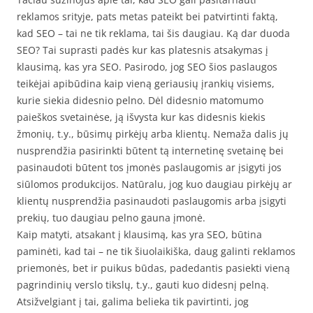
reklamos srityje, pats metas pateikt bei patvirtinti faktą,
kad SEO – tai ne tik reklama, tai šis daugiau. Ką dar duoda
SEO? Tai suprasti padės kur kas platesnis atsakymas į
klausimą, kas yra SEO. Pasirodo, jog SEO šios paslaugos
teikėjai apibūdina kaip vieną geriausių įrankių visiems,
kurie siekia didesnio pelno. Dėl didesnio matomumo
paieškos svetainėse, ją išvysta kur kas didesnis kiekis
žmonių, t.y., būsimų pirkėjų arba klientų. Nemaža dalis jų
nusprendžia pasirinkti būtent tą internetinę svetainę bei
pasinaudoti būtent tos įmonės paslaugomis ar įsigyti jos
siūlomos produkcijos. Natūralu, jog kuo daugiau pirkėjų ar
klientų nusprendžia pasinaudoti paslaugomis arba įsigyti
prekių, tuo daugiau pelno gauna įmonė.
Kaip matyti, atsakant į klausimą, kas yra SEO, būtina
paminėti, kad tai – ne tik šiuolaikiška, daug galinti reklamos
priemonės, bet ir puikus būdas, padedantis pasiekti vieną
pagrindinių verslo tikslų, t.y., gauti kuo didesnį pelną.
Atsižvelgiant į tai, galima belieka tik pavirtinti, jog