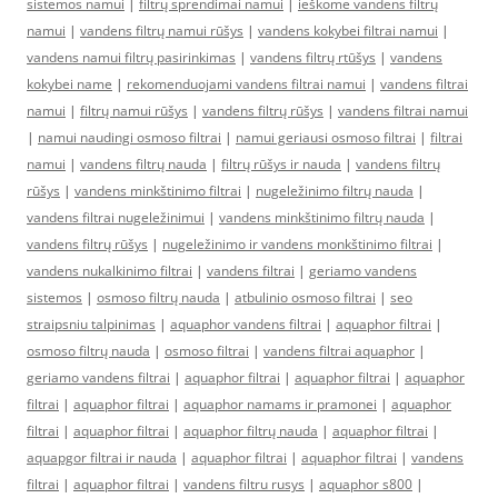
sistemos namui
|
filtrų sprendimai namui
|
ieškome vandens filtrų
namui
|
vandens filtrų namui rūšys
|
vandens kokybei filtrai namui
|
vandens namui filtrų pasirinkimas
|
vandens filtrų rtūšys
|
vandens
kokybei name
|
rekomenduojami vandens filtrai namui
|
vandens filtrai
namui
|
filtrų namui rūšys
|
vandens filtrų rūšys
|
vandens filtrai namui
|
namui naudingi osmoso filtrai
|
namui geriausi osmoso filtrai
|
filtrai
namui
|
vandens filtrų nauda
|
filtrų rūšys ir nauda
|
vandens filtrų
rūšys
|
vandens minkštinimo filtrai
|
nugeležinimo filtrų nauda
|
vandens filtrai nugeležinimui
|
vandens minkštinimo filtrų nauda
|
vandens filtrų rūšys
|
nugeležinimo ir vandens monkštinimo filtrai
|
vandens nukalkinimo filtrai
|
vandens filtrai
|
geriamo vandens
sistemos
|
osmoso filtrų nauda
|
atbulinio osmoso filtrai
|
seo
straipsniu talpinimas
|
aquaphor vandens filtrai
|
aquaphor filtrai
|
osmoso filtrų nauda
|
osmoso filtrai
|
vandens filtrai aquaphor
|
geriamo vandens filtrai
|
aquaphor filtrai
|
aquaphor filtrai
|
aquaphor
filtrai
|
aquaphor filtrai
|
aquaphor namams ir pramonei
|
aquaphor
filtrai
|
aquaphor filtrai
|
aquaphor filtrų nauda
|
aquaphor filtrai
|
aquapgor filtrai ir nauda
|
aquaphor filtrai
|
aquaphor filtrai
|
vandens
filtrai
|
aquaphor filtrai
|
vandens filtru rusys
|
aquaphor s800
|