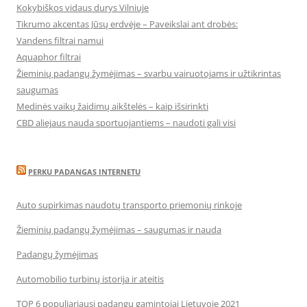
Kokybiškos vidaus durys Vilniuje
Tikrumo akcentas Jūsų erdvėje – Paveikslai ant drobės:
Vandens filtrai namui
Aquaphor filtrai
Žieminių padangų žymėjimas – svarbu vairuotojams ir užtikrintas
saugumas
Medinės vaikų žaidimų aikštelės – kaip išsirinkti
CBD aliejaus nauda sportuojantiems – naudoti gali visi
PERKU PADANGAS INTERNETU
Auto supirkimas naudotų transporto priemonių rinkoje
Žieminių padangų žymėjimas – saugumas ir nauda
Padangų žymėjimas
Automobilio turbinų istorija ir ateitis
TOP 6 populiariausi padangų gamintojai Lietuvoje 2021