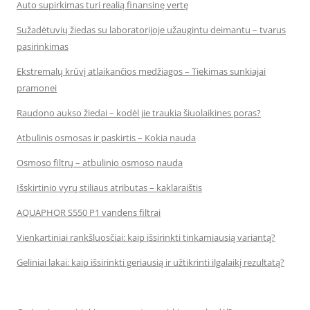
Auto supirkimas turi realią finansinę vertę
Sužadėtuvių žiedas su laboratorijoje užaugintu deimantu – tvarus
pasirinkimas
Ekstremalų krūvį atlaikančios medžiagos – Tiekimas sunkiajai
pramonei
Raudono aukso žiedai – kodėl jie traukia šiuolaikines poras?
Atbulinis osmosas ir paskirtis – Kokia nauda
Osmoso filtrų – atbulinio osmoso nauda
Išskirtinio vyrų stiliaus atributas – kaklaraištis
AQUAPHOR S550 P1 vandens filtrai
Vienkartiniai rankšluosčiai: kaip išsirinkti tinkamiausią variantą?
Geliniai lakai: kaip išsirinkti geriausią ir užtikrinti ilgalaikį rezultatą?