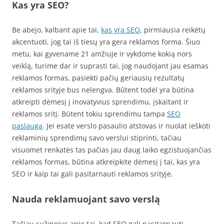
Kas yra SEO?
Be abejo, kalbant apie tai,
kas yra SEO
, pirmiausia reikėtų
akcentuoti, jog tai iš tiesų yra gera reklamos forma. Šiuo
metu, kai gyvename 21 amžiuje ir vykdome kokią nors
veiklą, turime dar ir suprasti tai, jog naudojant jau esamas
reklamos formas, pasiekti pačių geriausių rezultatų
reklamos srityje bus nelengva. Būtent todėl yra būtina
atkreipti dėmesį į inovatyvius sprendimu, įskaitant ir
reklamos sritį. Būtent tokiu sprendimu tampa
SEO
paslauga
. Jei esate verslo pasaulio atstovas ir nuolat ieškoti
reklaminių sprendimų savo verslui stiprinti, tačiau
visuomet renkatės tas pačias jau daug laiko egzistuojančias
reklamos formas, būtina atkreipkite dėmesį į tai, kas yra
SEO ir kaip tai gali pasitarnauti reklamos srityje.
Nauda reklamuojant savo verslą
Tačiau sužinojus apie tai, kad SEO gali pasitarnauti