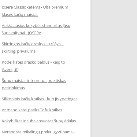
Josera Classic katėms - Ulta premium
klasės kačių maistas
Aukščiausios kokybės standartas Jūsų
šuns mitybai - JOSERA
Skirtingos kačių draskyklių rūšys –
skirtingi privalumai
Kodėl katės drasko baldus - kaip to
išvengti?
Šunų maistas internetu - praktiškas
pasirinkimas
Silikoninis kačių kraikas - kuo jis ypatingas
Ar mano katei patiks Tofu kraikas
Kokybiškas ir subalansuotas šunų ėdalas
Nerandate reikalingų prekių gyvūnams -