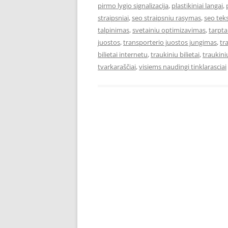
pirmo lygio signalizacija
,
plastikiniai langai
,
straipsniai
,
seo straipsniu rasymas
,
seo teks
talpinimas
,
svetainiu optimizavimas
,
tarpta
juostos
,
transporterio juostos jungimas
,
tr
bilietai internetu
,
traukiniu bilietai
,
traukiniu
tvarkaraščiai
,
visiems naudingi tinklarasciai