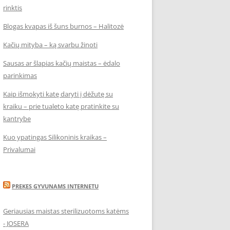
rinktis
Blogas kvapas iš šuns burnos – Halitozė
Kačių mityba – ką svarbu žinoti
Sausas ar šlapias kačių maistas – ėdalo
parinkimas
Kaip išmokyti katę daryti į dėžutę su
kraiku – prie tualeto katę pratinkite su
kantrybe
Kuo ypatingas Silikoninis kraikas –
Privalumai
PREKES GYVUNAMS INTERNETU
Geriausias maistas sterilizuotoms katėms
- JOSERA