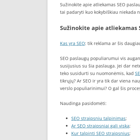
Sužinokite apie atliekamas SEO paslau
tai padaryti kuo kokybiškiau niekada 
Sužinokite apie atliekamas
Kas yra SEO
: tik reklama ar šis daugia
SEO paslaugų populiarumui vis augant 
susijusius su šia paslauga. Jei dar n
teko susidurti su nuomonėmis, kad
S
tikrųjų? Ar SEO ir yra tik dar viena n
verslo populiarinimui? O gal šis proces
Naudinga pasidomėti:
SEO straipsniu talpinimas
;
Ar SEO straipsniai gali viską
;
Kur talpinti SEO straipsnius
;