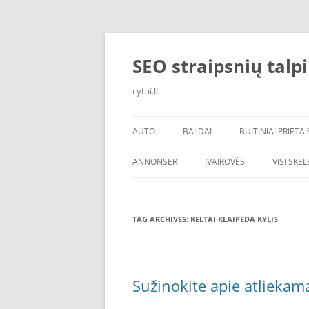
Skip
to
content
SEO straipsnių talp
cytai.lt
AUTO
BALDAI
BUITINIAI PRIETAI
PADANGOS
ANNONSER
ĮVAIROVĖS
VISI SKE
TAG ARCHIVES:
KELTAI KLAIPEDA KYLIS
Sužinokite apie atliekam