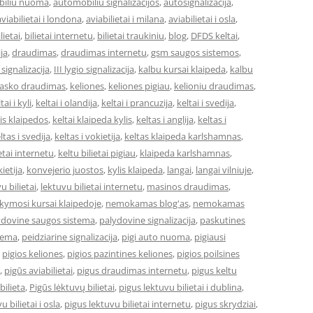
iliu nuoma
,
automobiliu signalizacijos
,
autosignalizacija
,
aviabilietai i londona
,
aviabilietai i milana
,
aviabilietai i osla
,
lietai
,
bilietai internetu
,
bilietai traukiniu
,
blog
,
DFDS keltai
,
ja
,
draudimas
,
draudimas internetu
,
gsm saugos sistemos
,
o signalizacija
,
III lygio signalizacija
,
kalbu kursai klaipeda
,
kalbu
asko draudimas
,
keliones
,
keliones pigiau
,
kelioniu draudimas
,
tai i kyli
,
keltai i olandija
,
keltai i prancuzija
,
keltai i svedija
,
 is klaipedos
,
keltai klaipeda kylis
,
keltas i anglija
,
keltas i
ltas i svedija
,
keltas i vokietija
,
keltas klaipeda karlshamnas
,
ietai internetu
,
keltu bilietai pigiau
,
klaipeda karlshamnas
,
ietija
,
konvejerio juostos
,
kylis klaipeda
,
langai
,
langai vilniuje
,
u bilietai
,
lektuvu bilietai internetu
,
masinos draudimas
,
ymosi kursai klaipedoje
,
nemokamas blog'as
,
nemokamas
ydovine saugos sistema
,
palydovine signalizacija
,
paskutines
stema
,
peidziarine signalizacija
,
pigi auto nuoma
,
pigiausi
,
pigios keliones
,
pigios pazintines keliones
,
pigios poilsines
,
pigūs aviabilietai
,
pigus draudimas internetu
,
pigus keltu
bilieta
,
Pigūs lėktuvų bilietai
,
pigus lektuvu bilietai i dublina
,
u bilietai i osla
,
pigus lektuvu bilietai internetu
,
pigus skrydziai
,