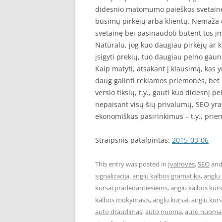
didesnio matomumo paieškos svetainėse,
būsimų pirkėjų arba klientų. Nemaža d
svetainę bei pasinaudoti būtent tos į
Natūralu, jog kuo daugiau pirkėjų ar
įsigyti prekių, tuo daugiau pelno gau
Kaip matyti, atsakant į klausimą, kas y
daug galinti reklamos priemonės, bet 
verslo tikslų, t.y., gauti kuo didesnį pel
nepaisant visų šių privalumų, SEO yr
ekonomiškus pasirinkimus – t.y., pri
Straipsnis patalpintas:
2015-03-06
This entry was posted in
Įvairovės
,
SEO
and
signalizacija
,
anglu kalbos gramatika
,
anglu 
kursai pradedantiesiems
,
anglu kalbos kur
kalbos mokymasis
,
anglu kursai
,
anglu kurs
auto draudimas
,
auto nuoma
,
auto nuoma 