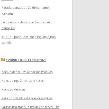
7 būdų panaudoti žaidimų namelį
vaikams
Dažniausios klaidos renkantis vaikų
namelius
11 būdų panaudoti medinę laipiojimo
sienelę
GYVUNU PREKIU PARDUOTUVE
Kačių skiepai – vakcinacijos grafikas
Ką naudinga žinoti apie kates
Kačių auklėjimas
Kaip pripratinti katę prie draskyklės
Sausas maistas šunims ar konservai – ką