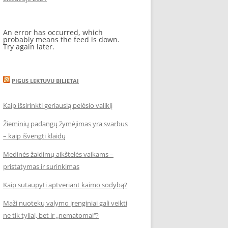
An error has occurred, which
probably means the feed is down.
Try again later.
PIGUS LEKTUVU BILIETAI
Kaip išsirinkti geriausią pelėsio valiklį
Žieminių padangų žymėjimas yra svarbus
– kaip išvengti klaidų
Medinės žaidimų aikštelės vaikams –
pristatymas ir surinkimas
Kaip sutaupyti aptveriant kaimo sodybą?
Maži nuotekų valymo įrenginiai gali veikti
ne tik tyliai, bet ir „nematomai‘‘?