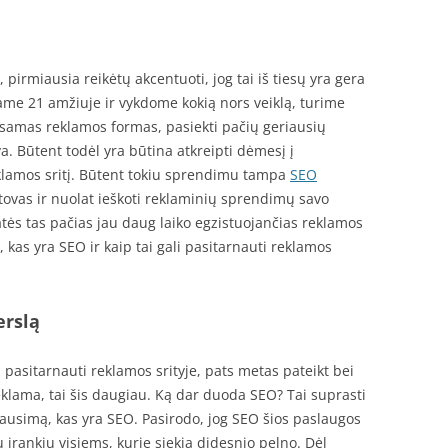
, pirmiausia reikėtų akcentuoti, jog tai iš tiesų yra gera
me 21 amžiuje ir vykdome kokią nors veiklą, turime
 esamas reklamos formas, pasiekti pačių geriausių
a. Būtent todėl yra būtina atkreipti dėmesį į
eklamos sritį. Būtent tokiu sprendimu tampa
SEO
tstovas ir nuolat ieškoti reklaminių sprendimų savo
katės tas pačias jau daug laiko egzistuojančias reklamos
, kas yra SEO ir kaip tai gali pasitarnauti reklamos
erslą
 pasitarnauti reklamos srityje, pats metas pateikt bei
 reklama, tai šis daugiau. Ką dar duoda SEO? Tai suprasti
lausimą, kas yra SEO. Pasirodo, jog SEO šios paslaugos
 įrankių visiems, kurie siekia didesnio pelno. Dėl