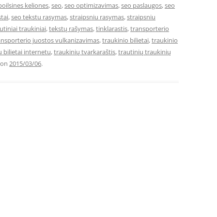
poilsines keliones
,
seo
,
seo optimizavimas
,
seo paslaugos
,
seo
tai
,
seo tekstu rasymas
,
straipsniu rasymas
,
straipsniu
utiniai traukiniai
,
tekstų rašymas
,
tinklarastis
,
transporterio
ansporterio juostos vulkanizavimas
,
traukinio bilietai
,
traukinio
 bilietai internetu
,
traukinių tvarkaraštis
,
trautinių traukinių
on
2015/03/06
.