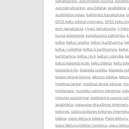
signalizacijos
,
automobilio nuoma
,
automob
autosignalizacijos
,
avia bilietai
,
aviabilietai
,
aviabilietai pigiau
,
bakterijos kanalizacijai
,
bi
DFDS keltu bilietai internetu
,
DFDS keltu lini
gsm signalizacija
,
I lygio signalizacija
,
II lygi
kursai klaipedoje
,
kanalizacijos bakterijos
,
k
keltai
,
keltai i anglija
,
keltai i karlshamna
,
kel
keltai i vokietija
,
keltai is karlshamno
,
keltai
karlshamna
,
keltas i kyli
,
keltas i olandija
,
ke
keltas klaipeda kulis
,
keltu bilietai
,
keltu bil
klaipeda kylis
,
klaipeda svedija
,
klaipeda vok
langai vilniuje kainos
,
lektuvo bilietai
,
lektuv
mediniai langai
,
mediniai langai vilniuje
,
mok
tinklarastis
,
nuoteku valymo irenginiai
,
pal
minutes pasiulymai
,
peidziarine saugos si
aviabilietai
,
pigiausias draudimas internetu
keliones
,
pigios poilsines keliones internetu
bilietai
,
pigus lektuvo bilietai
,
Pigūs lėktuvų 
pigus lektuvu bilietai i londona
,
pigus lektuv