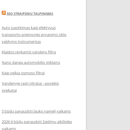
SEO STRAIPSNIU TALPINIMAS
Auto supirkimas kaip efektyvus
transporto priemonės gyvavimo ciklo
valdymo instrumentas
Klaidos renkantis vandens filtrą
Nano danga automobilio stiklams
Kaip veikia osmoso filtrai
Vandenyje rasti nitratai - poveikis
sveikatai
5 būdų panaudoti lauko namelį vaikams
2026 6 būdų panaudoti žaidimų aikšteles
vaikams