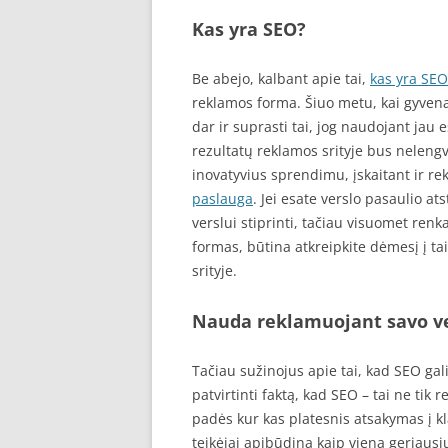
Kas yra SEO?
Be abejo, kalbant apie tai,
kas yra SEO
reklamos forma. Šiuo metu, kai gyvena
dar ir suprasti tai, jog naudojant jau
rezultatų reklamos srityje bus nelengv
inovatyvius sprendimu, įskaitant ir r
paslauga
. Jei esate verslo pasaulio a
verslui stiprinti, tačiau visuomet ren
formas, būtina atkreipkite dėmesį į tai
srityje.
Nauda reklamuojant savo v
Tačiau sužinojus apie tai, kad SEO gali
patvirtinti faktą, kad SEO – tai ne tik
padės kur kas platesnis atsakymas į k
teikėjai apibūdina kaip vieną geriausių