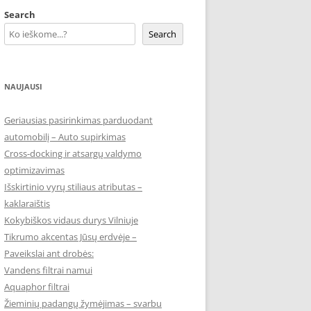
Search
Search
NAUJAUSI
Geriausias pasirinkimas parduodant
automobilį – Auto supirkimas
Cross-docking ir atsargų valdymo
optimizavimas
Išskirtinio vyrų stiliaus atributas –
kaklaraištis
Kokybiškos vidaus durys Vilniuje
Tikrumo akcentas Jūsų erdvėje –
Paveikslai ant drobės:
Vandens filtrai namui
Aquaphor filtrai
Žieminių padangų žymėjimas – svarbu