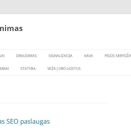
inimas
SAI
DRAUDIMAS
SIGNALIZACIJA
KAVA
PIGŪS SKRYDŽIA
LBIMAI
STATYBA
VEŽA Į ORO UOSTUS
as SEO paslaugas