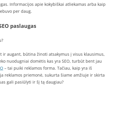
gas. Informacijos apie kokybiškai atliekamas arba kaip
nebuvo per daug.
 SEO paslaugas
u?
ir augant, būtina žinoti atsakymus į visus klausimus,
eteko nuodugniai domėtis kas yra SEO, turbūt bent jau
EO
– tai puiki reklamos forma. Tačiau, kaip yra iš
auja reklamos priemonė, sukurta šiame amžiuje ir skirta
as gali pasiūlyti ir šį tą daugiau?