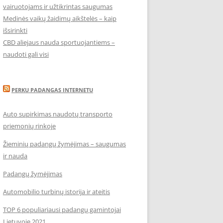
vairuotojams ir užtikrintas saugumas
Medinės vaikų žaidimų aikštelės – kaip
išsirinkti
CBD aliejaus nauda sportuojantiems –
naudoti gali visi
PERKU PADANGAS INTERNETU
Auto supirkimas naudotų transporto
priemonių rinkoje
Žieminių padangų žymėjimas – saugumas
ir nauda
Padangų žymėjimas
Automobilio turbinų istorija ir ateitis
TOP 6 populiariausi padangų gamintojai
Lietuvoje 2021