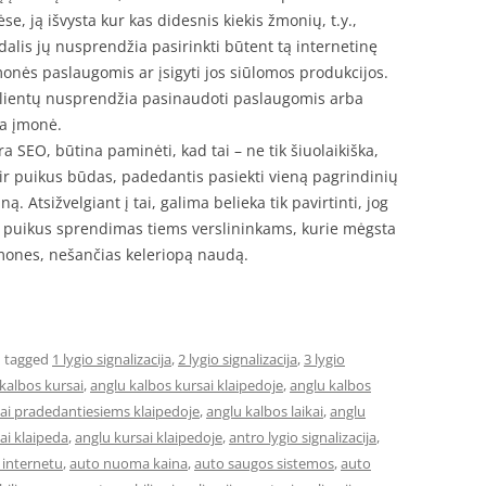
 ją išvysta kur kas didesnis kiekis žmonių, t.y.,
alis jų nusprendžia pasirinkti būtent tą internetinę
monės paslaugomis ar įsigyti jos siūlomos produkcijos.
 klientų nusprendžia pasinaudoti paslaugomis arba
na įmonė.
ra SEO, būtina paminėti, kad tai – ne tik šiuolaikiška,
ir puikus būdas, padedantis pasiekti vieną pagrindinių
ną. Atsižvelgiant į tai, galima belieka tik pavirtinti, jog
a puikus sprendimas tiems verslininkams, kurie mėgsta
emones, nešančias keleriopą naudą.
 tagged
1 lygio signalizacija
,
2 lygio signalizacija
,
3 lygio
kalbos kursai
,
anglu kalbos kursai klaipedoje
,
anglu kalbos
sai pradedantiesiems klaipedoje
,
anglu kalbos laikai
,
anglu
ai klaipeda
,
anglu kursai klaipedoje
,
antro lygio signalizacija
,
internetu
,
auto nuoma kaina
,
auto saugos sistemos
,
auto