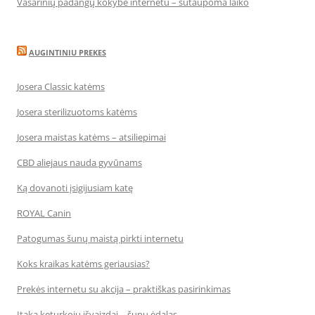
Vasarinių padangų kokybė internetu – sutaupoma laiko
AUGINTINIU PREKES
Josera Classic katėms
Josera sterilizuotoms katėms
Josera maistas katėms – atsiliepimai
CBD aliejaus nauda gyvūnams
Ką dovanoti įsigijusiam katę
ROYAL Canin
Patogumas šunų maistą pirkti internetu
Koks kraikas katėms geriausias?
Prekės internetu su akcija – praktiškas pasirinkimas
Įtaka keturkojų išvaizdai – šunų ėdalas