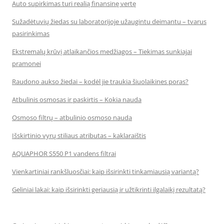
Auto supirkimas turi realią finansinę vertę
Sužadėtuvių žiedas su laboratorijoje užaugintu deimantu – tvarus
pasirinkimas
Ekstremalų krūvį atlaikančios medžiagos – Tiekimas sunkiajai
pramonei
Raudono aukso žiedai – kodėl jie traukia šiuolaikines poras?
Atbulinis osmosas ir paskirtis – Kokia nauda
Osmoso filtrų – atbulinio osmoso nauda
Išskirtinio vyrų stiliaus atributas – kaklaraištis
AQUAPHOR S550 P1 vandens filtrai
Vienkartiniai rankšluosčiai: kaip išsirinkti tinkamiausią variantą?
Geliniai lakai: kaip išsirinkti geriausią ir užtikrinti ilgalaikį rezultatą?