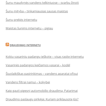
Šunų maudynės vandens telkiniuose – svarbu žinoti
Šunų mityba – tinkamiausias sausas maistas
Šunų prekės internetu
Maistas šunims internetu – pigiau
DRAUDIMAS INTERNETU
Kokių vasarinių padangų ieškote – visas rasite internetu
Vasarinės padangos keičiamos vasarai – kodėl
Šiuolaikiškas pasirinkimas – vandens aparatai ofisui
Vandens filtrai namui – kokybei
Kaip gauti pigesnį automobilio draudimą. Patarimai
Draudimo paslaugų pirkėjai. Kuriam priklausote Jūs?