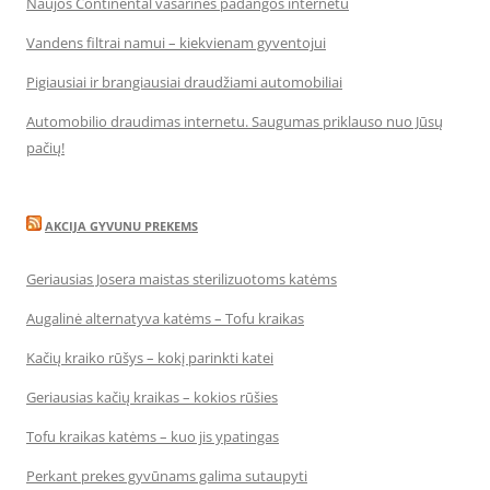
Naujos Continental vasarinės padangos internetu
Vandens filtrai namui – kiekvienam gyventojui
Pigiausiai ir brangiausiai draudžiami automobiliai
Automobilio draudimas internetu. Saugumas priklauso nuo Jūsų
pačių!
AKCIJA GYVUNU PREKEMS
Geriausias Josera maistas sterilizuotoms katėms
Augalinė alternatyva katėms – Tofu kraikas
Kačių kraiko rūšys – kokį parinkti katei
Geriausias kačių kraikas – kokios rūšies
Tofu kraikas katėms – kuo jis ypatingas
Perkant prekes gyvūnams galima sutaupyti