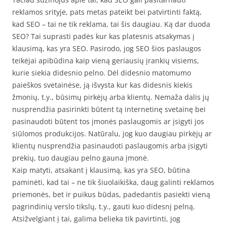
reklamos srityje, pats metas pateikt bei patvirtinti faktą,
kad SEO – tai ne tik reklama, tai šis daugiau. Ką dar duoda
SEO? Tai suprasti padės kur kas platesnis atsakymas į
klausimą, kas yra SEO. Pasirodo, jog SEO šios paslaugos
teikėjai apibūdina kaip vieną geriausių įrankių visiems,
kurie siekia didesnio pelno. Dėl didesnio matomumo
paieškos svetainėse, ją išvysta kur kas didesnis kiekis
žmonių, t.y., būsimų pirkėjų arba klientų. Nemaža dalis jų
nusprendžia pasirinkti būtent tą internetinę svetainę bei
pasinaudoti būtent tos įmonės paslaugomis ar įsigyti jos
siūlomos produkcijos. Natūralu, jog kuo daugiau pirkėjų ar
klientų nusprendžia pasinaudoti paslaugomis arba įsigyti
prekių, tuo daugiau pelno gauna įmonė.
Kaip matyti, atsakant į klausimą, kas yra SEO, būtina
paminėti, kad tai – ne tik šiuolaikiška, daug galinti reklamos
priemonės, bet ir puikus būdas, padedantis pasiekti vieną
pagrindinių verslo tikslų, t.y., gauti kuo didesnį pelną.
Atsižvelgiant į tai, galima belieka tik pavirtinti, jog