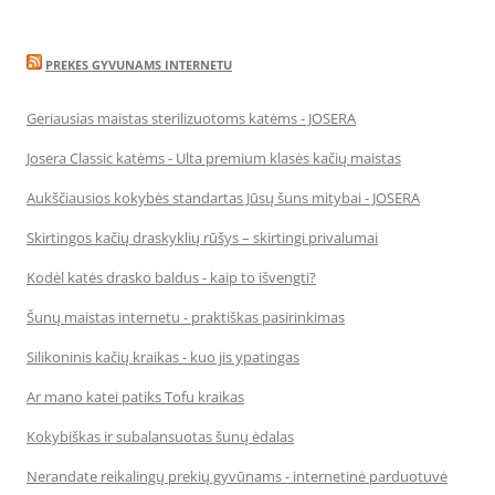
PREKES GYVUNAMS INTERNETU
Geriausias maistas sterilizuotoms katėms - JOSERA
Josera Classic katėms - Ulta premium klasės kačių maistas
Aukščiausios kokybės standartas Jūsų šuns mitybai - JOSERA
Skirtingos kačių draskyklių rūšys – skirtingi privalumai
Kodėl katės drasko baldus - kaip to išvengti?
Šunų maistas internetu - praktiškas pasirinkimas
Silikoninis kačių kraikas - kuo jis ypatingas
Ar mano katei patiks Tofu kraikas
Kokybiškas ir subalansuotas šunų ėdalas
Nerandate reikalingų prekių gyvūnams - internetinė parduotuvė