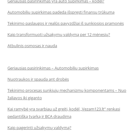
Geriausias pasirinkimas yra auto supirkimas – kodėl?
Automobilių supirkimas padeda išspręsti finansų trūkumą
Tekinimo paslaugos ir realūs pavyzdžiai iš sunkiosios pramonės
Kaip transformuoti užsakymų valdymą per 12 mėnesių?
Atbulinis osmosas ir nauda
Geriausias pasirinkimas – Automobilių supirkimas
Nuotraukos ir spauda ant drobės
Tekinimo procesas sunkiųjų mechanizmų komponentams – Nuo
žaliavos iki giganto
Kai ramybė yra svarbiau už greitį, kodėl „Vezam123.lt“ renkasi
pedantišką tvarką ir BCA draudimą
Kaip pagerinti užsakymų valdymą?