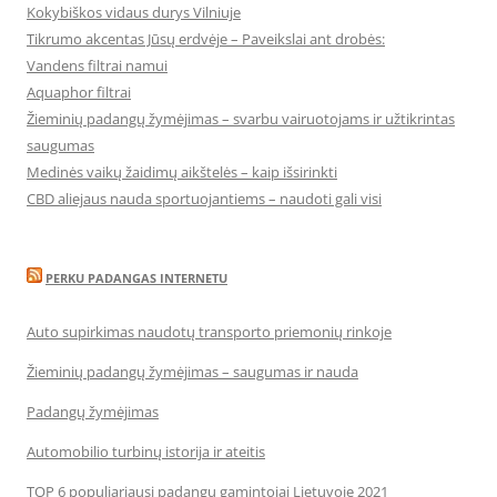
Kokybiškos vidaus durys Vilniuje
Tikrumo akcentas Jūsų erdvėje – Paveikslai ant drobės:
Vandens filtrai namui
Aquaphor filtrai
Žieminių padangų žymėjimas – svarbu vairuotojams ir užtikrintas
saugumas
Medinės vaikų žaidimų aikštelės – kaip išsirinkti
CBD aliejaus nauda sportuojantiems – naudoti gali visi
PERKU PADANGAS INTERNETU
Auto supirkimas naudotų transporto priemonių rinkoje
Žieminių padangų žymėjimas – saugumas ir nauda
Padangų žymėjimas
Automobilio turbinų istorija ir ateitis
TOP 6 populiariausi padangų gamintojai Lietuvoje 2021