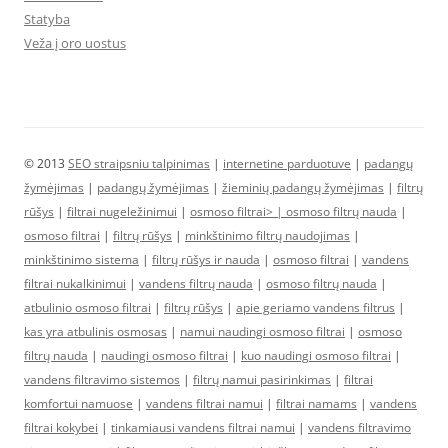
Statyba
Veža į oro uostus
© 2013
SEO straipsniu talpinimas
|
internetine parduotuve
|
padangų
žymėjimas
|
padangų žymėjimas
|
žieminių padangų žymėjimas
|
filtrų
rūšys
|
filtrai nugeležinimui
|
osmoso filtrai> |
osmoso filtrų nauda
|
osmoso filtrai
|
filtrų rūšys
|
minkštinimo filtrų naudojimas
|
minkštinimo sistema
|
filtrų rūšys ir nauda
|
osmoso filtrai
|
vandens
filtrai nukalkinimui
|
vandens filtrų nauda
|
osmoso filtrų nauda
|
atbulinio osmoso filtrai
|
filtrų rūšys
|
apie geriamo vandens filtrus
|
kas yra atbulinis osmosas
|
namui naudingi osmoso filtrai
|
osmoso
filtrų nauda
|
naudingi osmoso filtrai
|
kuo naudingi osmoso filtrai
|
vandens filtravimo sistemos
|
filtrų namui pasirinkimas
|
filtrai
komfortui namuose
|
vandens filtrai namui
|
filtrai namams
|
vandens
filtrai kokybei
|
tinkamiausi vandens filtrai namui
|
vandens filtravimo