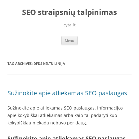
Skip
to
SEO straipsnių talpinimas
content
cytai.lt
Menu
TAG ARCHIVES:
DFDS KELTU LINIJA
Sužinokite apie atliekamas SEO paslaugas
Sužinokite apie atliekamas SEO paslaugas. Informacijos
apie kokybiškai atliekamas arba kaip tai padaryti kuo
kokybiškiau niekada nebuvo per daug.
Sužinokite apie atliekamas SEO paslaugas