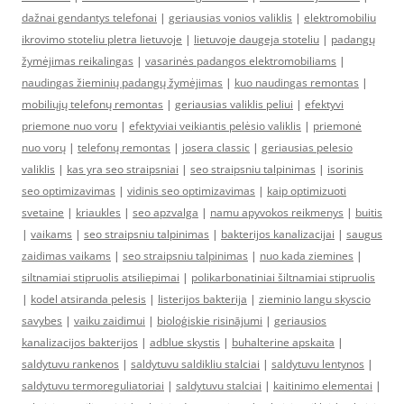
dažnai gendantys telefonai
|
geriausias vonios valiklis
|
elektromobiliu
ikrovimo stoteliu pletra lietuvoje
|
lietuvoje daugeja stoteliu
|
padangų
žymėjimas reikalingas
|
vasarinės padangos elektromobiliams
|
naudingas žieminių padangų žymėjimas
|
kuo naudingas remontas
|
mobiliųjų telefonų remontas
|
geriausias valiklis peliui
|
efektyvi
priemone nuo voru
|
efektyviai veikiantis pelėsio valiklis
|
priemonė
nuo vorų
|
telefonų remontas
|
josera classic
|
geriausias pelesio
valiklis
|
kas yra seo straipsniai
|
seo straipsniu talpinimas
|
isorinis
seo optimizavimas
|
vidinis seo optimizavimas
|
kaip optimizuoti
svetaine
|
kriaukles
|
seo apzvalga
|
namu apyvokos reikmenys
|
buitis
|
vaikams
|
seo straipsniu talpinimas
|
bakterijos kanalizacijai
|
saugus
zaidimas vaikams
|
seo straipsniu talpinimas
|
nuo kada ziemines
|
siltnamiai stipruolis atsiliepimai
|
polikarbonatiniai šiltnamiai stipruolis
|
kodel atsiranda pelesis
|
listerijos bakterija
|
zieminio langu skyscio
savybes
|
vaiku zaidimui
|
bioloģiskie risinājumi
|
geriausios
kanalizacijos bakterijos
|
adblue skystis
|
buhalterine apskaita
|
saldytuvu rankenos
|
saldytuvu saldikliu stalciai
|
saldytuvu lentynos
|
saldytuvu termoreguliatoriai
|
saldytuvu stalciai
|
kaitinimo elementai
|