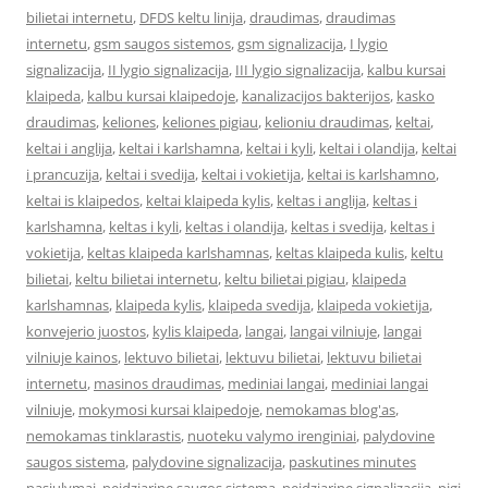
bilietai internetu
,
DFDS keltu linija
,
draudimas
,
draudimas
internetu
,
gsm saugos sistemos
,
gsm signalizacija
,
I lygio
signalizacija
,
II lygio signalizacija
,
III lygio signalizacija
,
kalbu kursai
klaipeda
,
kalbu kursai klaipedoje
,
kanalizacijos bakterijos
,
kasko
draudimas
,
keliones
,
keliones pigiau
,
kelioniu draudimas
,
keltai
,
keltai i anglija
,
keltai i karlshamna
,
keltai i kyli
,
keltai i olandija
,
keltai
i prancuzija
,
keltai i svedija
,
keltai i vokietija
,
keltai is karlshamno
,
keltai is klaipedos
,
keltai klaipeda kylis
,
keltas i anglija
,
keltas i
karlshamna
,
keltas i kyli
,
keltas i olandija
,
keltas i svedija
,
keltas i
vokietija
,
keltas klaipeda karlshamnas
,
keltas klaipeda kulis
,
keltu
bilietai
,
keltu bilietai internetu
,
keltu bilietai pigiau
,
klaipeda
karlshamnas
,
klaipeda kylis
,
klaipeda svedija
,
klaipeda vokietija
,
konvejerio juostos
,
kylis klaipeda
,
langai
,
langai vilniuje
,
langai
vilniuje kainos
,
lektuvo bilietai
,
lektuvu bilietai
,
lektuvu bilietai
internetu
,
masinos draudimas
,
mediniai langai
,
mediniai langai
vilniuje
,
mokymosi kursai klaipedoje
,
nemokamas blog'as
,
nemokamas tinklarastis
,
nuoteku valymo irenginiai
,
palydovine
saugos sistema
,
palydovine signalizacija
,
paskutines minutes