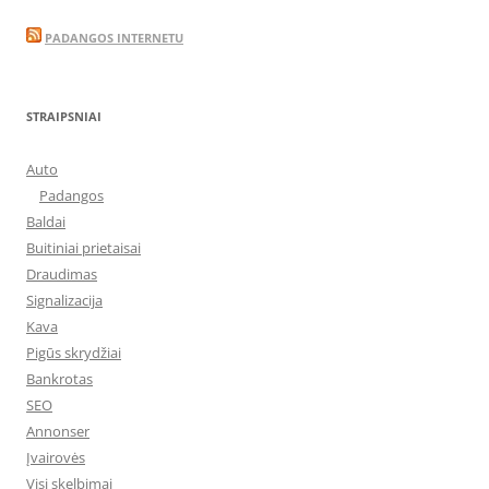
PADANGOS INTERNETU
STRAIPSNIAI
Auto
Padangos
Baldai
Buitiniai prietaisai
Draudimas
Signalizacija
Kava
Pigūs skrydžiai
Bankrotas
SEO
Annonser
Įvairovės
Visi skelbimai