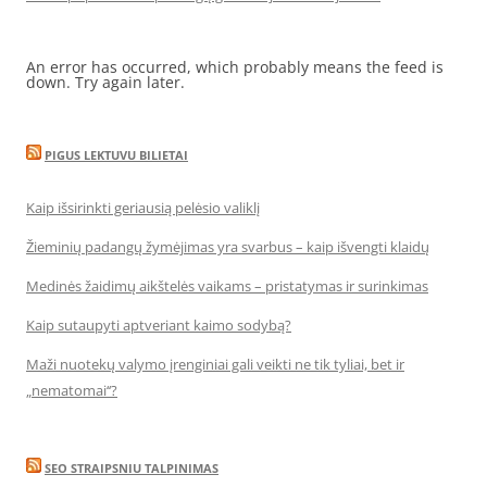
An error has occurred, which probably means the feed is
down. Try again later.
PIGUS LEKTUVU BILIETAI
Kaip išsirinkti geriausią pelėsio valiklį
Žieminių padangų žymėjimas yra svarbus – kaip išvengti klaidų
Medinės žaidimų aikštelės vaikams – pristatymas ir surinkimas
Kaip sutaupyti aptveriant kaimo sodybą?
Maži nuotekų valymo įrenginiai gali veikti ne tik tyliai, bet ir
„nematomai‘‘?
SEO STRAIPSNIU TALPINIMAS