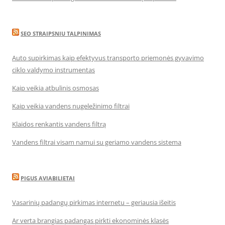
SEO STRAIPSNIU TALPINIMAS
Auto supirkimas kaip efektyvus transporto priemonės gyvavimo
ciklo valdymo instrumentas
Kaip veikia atbulinis osmosas
Kaip veikia vandens nugeležinimo filtrai
Klaidos renkantis vandens filtrą
Vandens filtrai visam namui su geriamo vandens sistema
PIGUS AVIABILIETAI
Vasarinių padangų pirkimas internetu – geriausia išeitis
Ar verta brangias padangas pirkti ekonominės klasės