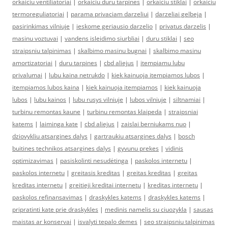
orkaiciu ventiliatoriai
|
orkaiciu duru tarpines
|
orkaiciu stiklai
|
orkaiciu
termoreguliatoriai
|
parama privaciam darzeliui
|
darzeliai gelbeja
|
pasirinkimas vilniuje
|
ieskome geriausio darzelio
|
privatus darzelis
|
masinu voztuvai
|
vandens isleidimo siurbliai
|
duru stiklai
|
seo
straipsniu talpinimas
|
skalbimo masinu bugnai
|
skalbimo masinu
amortizatoriai
|
duru tarpines
|
cbd aliejus
|
itempiamu lubu
privalumai
|
lubu kaina netrukdo
|
kiek kainuoja itempiamos lubos
|
itempiamos lubos kaina
|
kiek kainuoja itempiamos
|
kiek kainuoja
lubos
|
lubu kainos
|
lubu rusys vilniuje
|
lubos vilniuje
|
siltnamiai
|
turbinu remontas kaune
|
turbinu remontas klaipeda
|
straipsniai
katems
|
laiminga kate
|
cbd aliejus
|
zaislai berniukams nuo
|
dziovykliu atsargines dalys
|
gartraukiu atsargines dalys
|
bosch
buitines technikos atsargines dalys
|
gyvunu prekes
|
vidinis
optimizavimas
|
pasiskolinti nesudėtinga
|
paskolos internetu
|
paskolos internetu
|
greitasis kreditas
|
greitas kreditas
|
greitas
kreditas internetu
|
greitieji kreditai internetu
|
kreditas internetu
|
paskolos refinansavimas
|
draskykles katems
|
draskykles katems
|
pripratinti kate prie draskykles
|
medinis namelis su ciuozykla
|
sausas
maistas ar konservai
|
isvalyti tepalo demes
|
seo straipsniu talpinimas