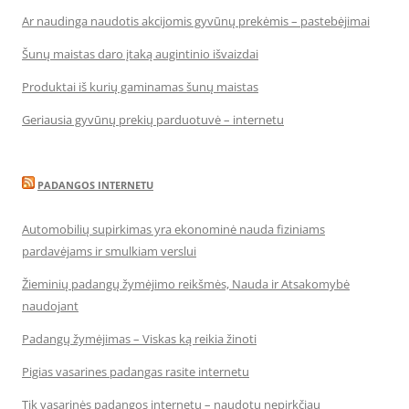
Ar naudinga naudotis akcijomis gyvūnų prekėmis – pastebėjimai
Šunų maistas daro įtaką augintinio išvaizdai
Produktai iš kurių gaminamas šunų maistas
Geriausia gyvūnų prekių parduotuvė – internetu
PADANGOS INTERNETU
Automobilių supirkimas yra ekonominė nauda fiziniams
pardavėjams ir smulkiam verslui
Žieminių padangų žymėjimo reikšmės, Nauda ir Atsakomybė
naudojant
Padangų žymėjimas – Viskas ką reikia žinoti
Pigias vasarines padangas rasite internetu
Tik vasarinės padangos internetu – naudotų nepirkčiau