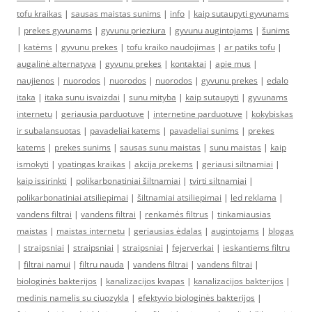
tofu kraikas
|
sausas maistas sunims
|
info
|
kaip sutaupyti gyvunams
|
prekes gyvunams
|
gyvunu prieziura
|
gyvunu augintojams
|
šunims
|
katėms
|
gyvunu prekes
|
tofu kraiko naudojimas
|
ar patiks tofu
|
augalinė alternatyva
|
gyvunu prekes
|
kontaktai
|
apie mus
|
naujienos
|
nuorodos
|
nuorodos
|
nuorodos
|
gyvunu prekes
|
edalo
itaka
|
itaka sunu isvaizdai
|
sunu mityba
|
kaip sutaupyti
|
gyvunams
internetu
|
geriausia parduotuve
|
internetine parduotuve
|
kokybiskas
ir subalansuotas
|
pavadeliai katems
|
pavadeliai sunims
|
prekes
katems
|
prekes sunims
|
sausas sunu maistas
|
sunu maistas
|
kaip
ismokyti
|
ypatingas kraikas
|
akcija prekems
|
geriausi siltnamiai
|
kaip issirinkti
|
polikarbonatiniai šiltnamiai
|
tvirti siltnamiai
|
polikarbonatiniai atsiliepimai
|
šiltnamiai atsiliepimai
|
led reklama
|
vandens filtrai
|
vandens filtrai
|
renkamės filtrus
|
tinkamiausias
maistas
|
maistas internetu
|
geriausias ėdalas
|
augintojams
|
blogas
|
straipsniai
|
straipsniai
|
straipsniai
|
fejerverkai
|
ieskantiems filtru
|
filtrai namui
|
filtru nauda
|
vandens filtrai
|
vandens filtrai
|
biologinės bakterijos
|
kanalizacijos kvapas
|
kanalizacijos bakterijos
|
medinis namelis su ciuozykla
|
efektyvio biologinės bakterijos
|