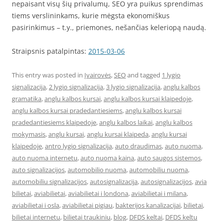
nepaisant visų šių privalumų, SEO yra puikus sprendimas
tiems verslininkams, kurie mėgsta ekonomiškus
pasirinkimus – t.y., priemones, nešančias keleriopą naudą.
Straipsnis patalpintas:
2015-03-06
This entry was posted in
Įvairovės
,
SEO
and tagged
1 lygio
signalizacija
,
2 lygio signalizacija
,
3 lygio signalizacija
,
anglu kalbos
gramatika
,
anglu kalbos kursai
,
anglu kalbos kursai klaipedoje
,
anglu kalbos kursai pradedantiesiems
,
anglu kalbos kursai
pradedantiesiems klaipedoje
,
anglu kalbos laikai
,
anglu kalbos
mokymasis
,
anglu kursai
,
anglu kursai klaipeda
,
anglu kursai
klaipedoje
,
antro lygio signalizacija
,
auto draudimas
,
auto nuoma
,
auto nuoma internetu
,
auto nuoma kaina
,
auto saugos sistemos
,
auto signalizacijos
,
automobilio nuoma
,
automobiliu nuoma
,
automobiliu signalizacijos
,
autosignalizacija
,
autosignalizacijos
,
avia
bilietai
,
aviabilietai
,
aviabilietai i londona
,
aviabilietai i milana
,
aviabilietai i osla
,
aviabilietai pigiau
,
bakterijos kanalizacijai
,
bilietai
,
bilietai internetu
,
bilietai traukiniu
,
blog
,
DFDS keltai
,
DFDS keltu