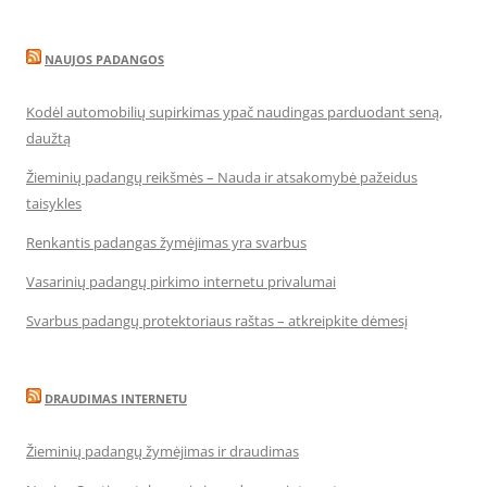
NAUJOS PADANGOS
Kodėl automobilių supirkimas ypač naudingas parduodant seną,
daužtą
Žieminių padangų reikšmės – Nauda ir atsakomybė pažeidus
taisykles
Renkantis padangas žymėjimas yra svarbus
Vasarinių padangų pirkimo internetu privalumai
Svarbus padangų protektoriaus raštas – atkreipkite dėmesį
DRAUDIMAS INTERNETU
Žieminių padangų žymėjimas ir draudimas