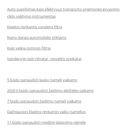
Auto supirkimas kaip efektyvus transporto priemonės gyvavimo
ciklo valdymo instrumentas
Klaidos renkantis vandens filtrą
Nano danga automobilio stiklams
Kaip veikia osmoso filtrai
Vandenyje rasti nitratai - poveikis sveikatai
5 būdų panaudoti lauko namelį vaikams
2026 6 būdų panaudoti žaidimų aikšteles vaikams
7 būdų panaudoti žaidimų namelį vaikams
Dažniausios klaidos renkantis vaikų namelius
11 būdų panaudoti medinę laipiojimo sienelę