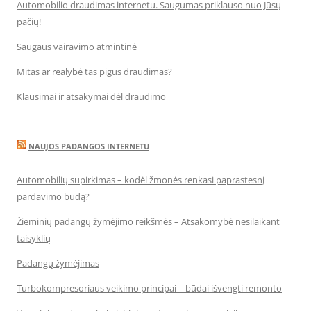
Automobilio draudimas internetu. Saugumas priklauso nuo Jūsų
pačių!
Saugaus vairavimo atmintinė
Mitas ar realybė tas pigus draudimas?
Klausimai ir atsakymai dėl draudimo
NAUJOS PADANGOS INTERNETU
Automobilių supirkimas – kodėl žmonės renkasi paprastesnį
pardavimo būdą?
Žieminių padangų žymėjimo reikšmės – Atsakomybė nesilaikant
taisyklių
Padangų žymėjimas
Turbokompresoriaus veikimo principai – būdai išvengti remonto