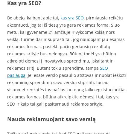
Kas yra SEO?
Be abejo, kalbant apie tai,
kas yra SEO
, pirmiausia reikėtų
akcentuoti, jog tai iš tiesų yra gera reklamos forma. Šiuo
metu, kai gyvename 21 amžiuje ir vykdome kokią nors
veiklą, turime dar ir suprasti tai, jog naudojant jau esamas
reklamos formas, pasiekti pačių geriausių rezultatų
reklamos srityje bus nelengva. Būtent todėl yra būtina
atkreipti dėmesį į inovatyvius sprendimu, įskaitant ir
reklamos sritį. Būtent tokiu sprendimu tampa
SEO
paslauga
. Jei esate verslo pasaulio atstovas ir nuolat ieškoti
reklaminių sprendimų savo verslui stiprinti, tačiau
visuomet renkatės tas pačias jau daug laiko egzistuojančias
reklamos formas, būtina atkreipkite dėmesį į tai, kas yra
SEO ir kaip tai gali pasitarnauti reklamos srityje.
Nauda reklamuojant savo verslą
Tačiau sužinojus apie tai, kad SEO gali pasitarnauti