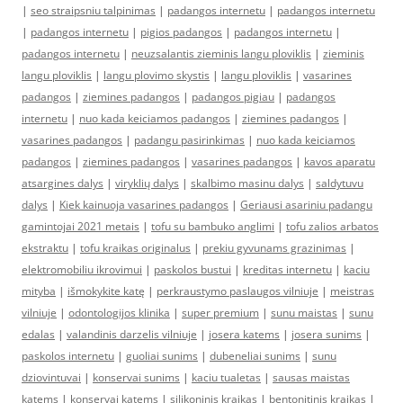
|
seo straipsniu talpinimas
|
padangos internetu
|
padangos internetu
|
padangos internetu
|
pigios padangos
|
padangos internetu
|
padangos internetu
|
neuzsalantis zieminis langu ploviklis
|
zieminis
langu ploviklis
|
langu plovimo skystis
|
langu ploviklis
|
vasarines
padangos
|
ziemines padangos
|
padangos pigiau
|
padangos
internetu
|
nuo kada keiciamos padangos
|
ziemines padangos
|
vasarines padangos
|
padangu pasirinkimas
|
nuo kada keiciamos
padangos
|
ziemines padangos
|
vasarines padangos
|
kavos aparatu
atsargines dalys
|
viryklių dalys
|
skalbimo masinu dalys
|
saldytuvu
dalys
|
Kiek kainuoja vasarines padangos
|
Geriausi asariniu padangu
gamintojai 2021 metais
|
tofu su bambuko anglimi
|
tofu zalios arbatos
ekstraktu
|
tofu kraikas originalus
|
prekiu gyvunams grazinimas
|
elektromobiliu ikrovimui
|
paskolos bustui
|
kreditas internetu
|
kaciu
mityba
|
išmokykite katę
|
perkraustymo paslaugos vilniuje
|
meistras
vilniuje
|
odontologijos klinika
|
super premium
|
sunu maistas
|
sunu
edalas
|
valandinis darzelis vilniuje
|
josera katems
|
josera sunims
|
paskolos internetu
|
guoliai sunims
|
dubeneliai sunims
|
sunu
dziovintuvai
|
konservai sunims
|
kaciu tualetas
|
sausas maistas
katems
|
konservai katems
|
silikoninis kraikas
|
bentonitinis kraikas
|