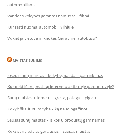
automobiliams
Vandens kokybės garantas namuose – filtrai
Kur rasti nuomai automobilį Vilniuje
Vokietija Lietuva mikriukai. Geriau nei autobusu?
MAISTAS SUNIMS
Josera šunų maistas – kokybė, nauda ir pasirinkimas
Kur pirkti šunų maistą: internetu ar fizinėje parduotuvėje?
Šunų maistas internetu – greita, patogu ir pigiau
Kokybiška šunų mityba – ką naudinga žinoti
Sausas šunų maistas – iš kokių produktų gaminamas
Koks šunų ėdalas geriausias – sausas maistas