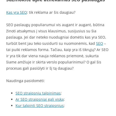
Kas yra SEO
: tik reklama ar šis daugiau?
SEO paslaugų populiarumui vis augant ir augant, būtina
žinoti atsakymus į visus klausimus, susijusius su šia
paslauga. Jei dar neteko nuodugniai domėtis kas yra SEO,
turbūt bent jau teko susidurti su nuomonėmis, kad
SEO
–
tai puiki reklamos forma. Tačiau, kaip yra iš tikrųjų? Ar SEO
ir yra tik dar viena nauja reklamos priemonė, sukurta
šiame amžiuje ir skirta verslo populiarinimui? O gal šis
procesas gali pasiūlyti ir šį tą daugiau?
Naudinga pasidomėti:
SEO straipsniu talpinimas
;
Ar SEO straipsniai gali viską
;
Kur talpinti SEO straipsnius
;