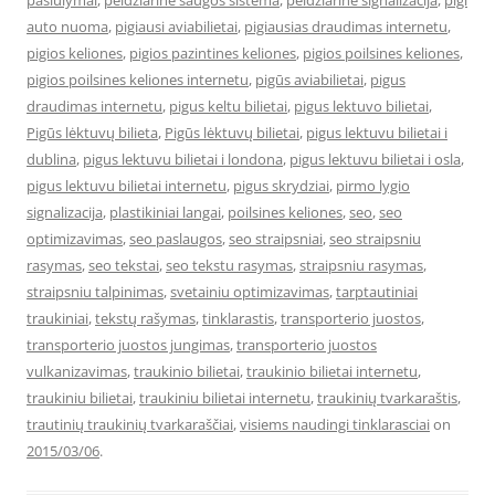
pasiulymai
,
peidziarine saugos sistema
,
peidziarine signalizacija
,
pigi
auto nuoma
,
pigiausi aviabilietai
,
pigiausias draudimas internetu
,
pigios keliones
,
pigios pazintines keliones
,
pigios poilsines keliones
,
pigios poilsines keliones internetu
,
pigūs aviabilietai
,
pigus
draudimas internetu
,
pigus keltu bilietai
,
pigus lektuvo bilietai
,
Pigūs lėktuvų bilieta
,
Pigūs lėktuvų bilietai
,
pigus lektuvu bilietai i
dublina
,
pigus lektuvu bilietai i londona
,
pigus lektuvu bilietai i osla
,
pigus lektuvu bilietai internetu
,
pigus skrydziai
,
pirmo lygio
signalizacija
,
plastikiniai langai
,
poilsines keliones
,
seo
,
seo
optimizavimas
,
seo paslaugos
,
seo straipsniai
,
seo straipsniu
rasymas
,
seo tekstai
,
seo tekstu rasymas
,
straipsniu rasymas
,
straipsniu talpinimas
,
svetainiu optimizavimas
,
tarptautiniai
traukiniai
,
tekstų rašymas
,
tinklarastis
,
transporterio juostos
,
transporterio juostos jungimas
,
transporterio juostos
vulkanizavimas
,
traukinio bilietai
,
traukinio bilietai internetu
,
traukiniu bilietai
,
traukiniu bilietai internetu
,
traukinių tvarkaraštis
,
trautinių traukinių tvarkaraščiai
,
visiems naudingi tinklarasciai
on
2015/03/06
.