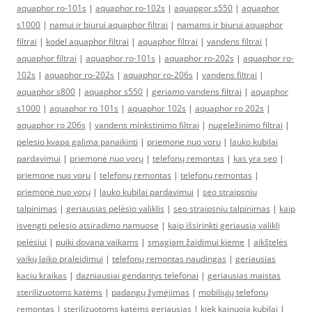
aquaphor ro-101s
|
aquaphor ro-102s
|
aquapgor s550
|
aquaphor
s1000
|
namui ir biurui aquaphor filtrai
|
namams ir biurui aquaphor
filtrai
|
kodel aquaphor filtrai
|
aquaphor filtrai
|
vandens filtrai
|
aquaphor filtrai
|
aquaphor ro-101s
|
aquaphor ro-202s
|
aquaphor ro-
102s
|
aquaphor ro-202s
|
aquaphor ro-206s
|
vandens filtrai
|
aquaphor s800
|
aquaphor s550
|
geriamo vandens filtrai
|
aquaphor
s1000
|
aquaphor ro 101s
|
aquaphor 102s
|
aquaphor ro 202s
|
aquaphor ro 206s
|
vandens minkstinimo filtrai
|
nugeležinimo filtrai
|
pelesio kvapa galima panaikinti
|
priemone nuo voru
|
lauko kubilai
pardavimui
|
priemonė nuo vorų
|
telefonų remontas
|
kas yra seo
|
priemone nuo voru
|
telefonų remontas
|
telefonų remontas
|
priemonė nuo vorų
|
lauko kubilai pardavimui
|
seo straipsniu
talpinimas
|
geriausias pelėsio valiklis
|
seo straipsniu talpinimas
|
kaip
isvengti pelesio atsiradimo namuose
|
kaip išsirinkti geriausią valiklį
pelėsiui
|
puiki dovana vaikams
|
smagiam žaidimui kieme
|
aikštelės
vaikų laiko praleidimui
|
telefonų remontas naudingas
|
geriausias
kaciu kraikas
|
dazniausiai gendantys telefonai
|
geriausias maistas
sterilizuotoms katėms
|
padangų žymėjimas
|
mobiliųjų telefonų
remontas
|
sterilizuotoms katėms geriausias
|
kiek kainuoja kubilai
|