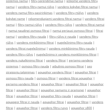
sistemos namui
|
filtrų sprendimai namui
|
ieškome vandens filtrų
namui
|
vandens filtrų namui rūšys
|
vandens kokybei filtrai namui
|
vandens namui filtrų pasirinkimas
|
vandens filtrų rtūšys
|
vandens
kokybei name
|
rekomenduojami vandens filtrai namui
|
vandens filtrai
namui
|
filtrų namui rūšys
|
vandens filtrų rūšys
|
vandens filtrai namui
|
namui naudingi osmoso filtrai
|
namui geriausi osmoso filtrai
|
filtrai
namui
|
vandens filtrų nauda
|
filtrų rūšys ir nauda
|
vandens filtrų
rūšys
|
vandens minkštinimo filtrai
|
nugeležinimo filtrų nauda
|
vandens filtrai nugeležinimui
|
vandens minkštinimo filtrų nauda
|
vandens filtrų rūšys
|
nugeležinimo ir vandens monkštinimo filtrai
|
vandens nukalkinimo filtrai
|
vandens filtrai
|
geriamo vandens
sistemos
|
osmoso filtrų nauda
|
atbulinio osmoso filtrai
|
seo
straipsniu talpinimas
|
aquaphor vandens filtrai
|
aquaphor filtrai
|
osmoso filtrų nauda
|
osmoso filtrai
|
vandens filtrai aquaphor
|
geriamo vandens filtrai
|
aquaphor filtrai
|
aquaphor filtrai
|
aquaphor
filtrai
|
aquaphor filtrai
|
aquaphor namams ir pramonei
|
aquaphor
filtrai
|
aquaphor filtrai
|
aquaphor filtrų nauda
|
aquaphor filtrai
|
aquapgor filtrai ir nauda
|
aquaphor filtrai
|
aquaphor filtrai
|
vandens
filtrai
|
aquaphor filtrai
|
vandens filtru rusys
|
aquaphor s800
|