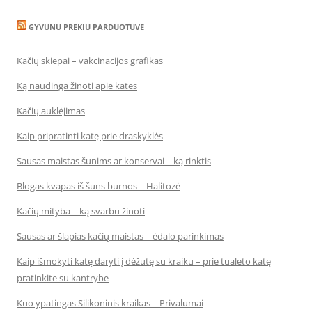
GYVUNU PREKIU PARDUOTUVE
Kačių skiepai – vakcinacijos grafikas
Ką naudinga žinoti apie kates
Kačių auklėjimas
Kaip pripratinti katę prie draskyklės
Sausas maistas šunims ar konservai – ką rinktis
Blogas kvapas iš šuns burnos – Halitozė
Kačių mityba – ką svarbu žinoti
Sausas ar šlapias kačių maistas – ėdalo parinkimas
Kaip išmokyti katę daryti į dėžutę su kraiku – prie tualeto katę
pratinkite su kantrybe
Kuo ypatingas Silikoninis kraikas – Privalumai