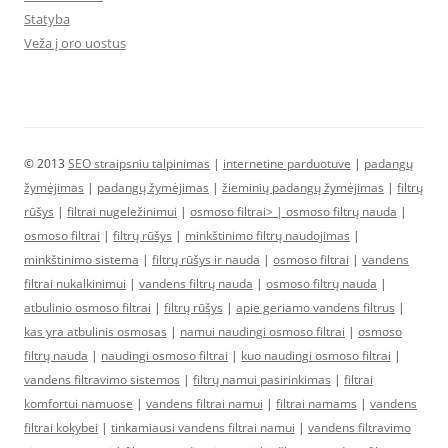
Statyba
Veža į oro uostus
© 2013
SEO straipsniu talpinimas
|
internetine parduotuve
|
padangų
žymėjimas
|
padangų žymėjimas
|
žieminių padangų žymėjimas
|
filtrų
rūšys
|
filtrai nugeležinimui
|
osmoso filtrai> |
osmoso filtrų nauda
|
osmoso filtrai
|
filtrų rūšys
|
minkštinimo filtrų naudojimas
|
minkštinimo sistema
|
filtrų rūšys ir nauda
|
osmoso filtrai
|
vandens
filtrai nukalkinimui
|
vandens filtrų nauda
|
osmoso filtrų nauda
|
atbulinio osmoso filtrai
|
filtrų rūšys
|
apie geriamo vandens filtrus
|
kas yra atbulinis osmosas
|
namui naudingi osmoso filtrai
|
osmoso
filtrų nauda
|
naudingi osmoso filtrai
|
kuo naudingi osmoso filtrai
|
vandens filtravimo sistemos
|
filtrų namui pasirinkimas
|
filtrai
komfortui namuose
|
vandens filtrai namui
|
filtrai namams
|
vandens
filtrai kokybei
|
tinkamiausi vandens filtrai namui
|
vandens filtravimo