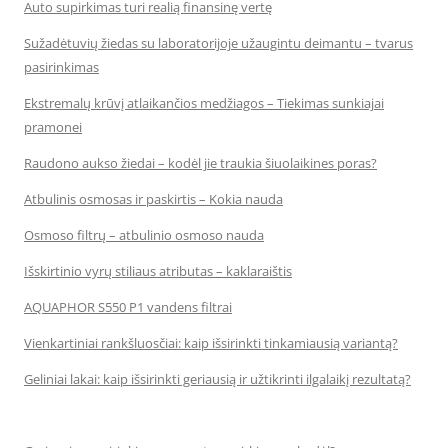
Auto supirkimas turi realią finansinę vertę
Sužadėtuvių žiedas su laboratorijoje užaugintu deimantu – tvarus
pasirinkimas
Ekstremalų krūvį atlaikančios medžiagos – Tiekimas sunkiajai
pramonei
Raudono aukso žiedai – kodėl jie traukia šiuolaikines poras?
Atbulinis osmosas ir paskirtis – Kokia nauda
Osmoso filtrų – atbulinio osmoso nauda
Išskirtinio vyrų stiliaus atributas – kaklaraištis
AQUAPHOR S550 P1 vandens filtrai
Vienkartiniai rankšluosčiai: kaip išsirinkti tinkamiausią variantą?
Geliniai lakai: kaip išsirinkti geriausią ir užtikrinti ilgalaikį rezultatą?