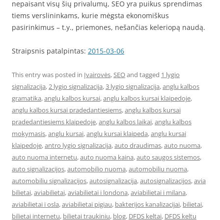
nepaisant visų šių privalumų, SEO yra puikus sprendimas
tiems verslininkams, kurie mėgsta ekonomiškus
pasirinkimus – t.y., priemones, nešančias keleriopą naudą.
Straipsnis patalpintas:
2015-03-06
This entry was posted in
Įvairovės
,
SEO
and tagged
1 lygio
signalizacija
,
2 lygio signalizacija
,
3 lygio signalizacija
,
anglu kalbos
gramatika
,
anglu kalbos kursai
,
anglu kalbos kursai klaipedoje
,
anglu kalbos kursai pradedantiesiems
,
anglu kalbos kursai
pradedantiesiems klaipedoje
,
anglu kalbos laikai
,
anglu kalbos
mokymasis
,
anglu kursai
,
anglu kursai klaipeda
,
anglu kursai
klaipedoje
,
antro lygio signalizacija
,
auto draudimas
,
auto nuoma
,
auto nuoma internetu
,
auto nuoma kaina
,
auto saugos sistemos
,
auto signalizacijos
,
automobilio nuoma
,
automobiliu nuoma
,
automobiliu signalizacijos
,
autosignalizacija
,
autosignalizacijos
,
avia
bilietai
,
aviabilietai
,
aviabilietai i londona
,
aviabilietai i milana
,
aviabilietai i osla
,
aviabilietai pigiau
,
bakterijos kanalizacijai
,
bilietai
,
bilietai internetu
,
bilietai traukiniu
,
blog
,
DFDS keltai
,
DFDS keltu