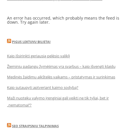
An error has occurred, which probably means the feed is
down. Try again later.
PIGUS LEKTUVU BILIETAI
Kaip išsirinkti geriausią pelėsio valiklį
Žieminių padangų žymėjimas yra svarbus – kaip išvengti klaidų
Medinės žaidimų aikštelės vaikams – pristatymas ir surinkimas
Kaip sutaupyti aptveriant kaimo sodybą?
Maži nuotekų valymo įrenginiai gali veikti ne tik tyliai, bet ir
„nematomai‘‘?
SEO STRAIPSNIU TALPINIMAS