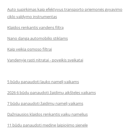
Auto supirkimas kaip efektyvus transporto priemonės gyvavimo
ciklo valdymo instrumentas
Klaidos renkantis vandens filtrą
Nano danga automobilio stiklams
Kaip veikia osmoso filtrai
Vandenyje rasti nitratai - poveikis sveikatai
5 būdų panaudoti lauko namelį vaikams
2026 6 būdų panaudoti žaidimų aikšteles vaikams
7 būdų panaudoti žaidimų namelį vaikams
Dažniausios klaidos renkantis vaikų namelius
11 būdų panaudoti medinę laipiojimo sienelę