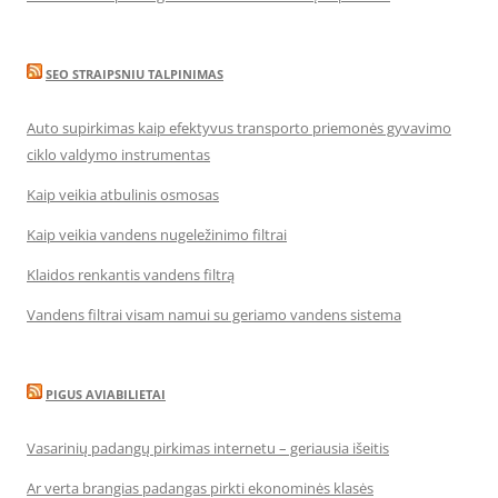
SEO STRAIPSNIU TALPINIMAS
Auto supirkimas kaip efektyvus transporto priemonės gyvavimo
ciklo valdymo instrumentas
Kaip veikia atbulinis osmosas
Kaip veikia vandens nugeležinimo filtrai
Klaidos renkantis vandens filtrą
Vandens filtrai visam namui su geriamo vandens sistema
PIGUS AVIABILIETAI
Vasarinių padangų pirkimas internetu – geriausia išeitis
Ar verta brangias padangas pirkti ekonominės klasės