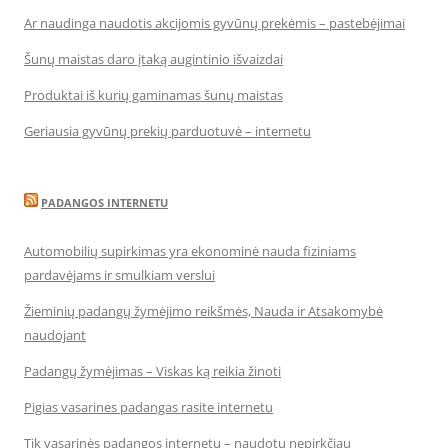
Ar naudinga naudotis akcijomis gyvūnų prekėmis – pastebėjimai
Šunų maistas daro įtaką augintinio išvaizdai
Produktai iš kurių gaminamas šunų maistas
Geriausia gyvūnų prekių parduotuvė – internetu
PADANGOS INTERNETU
Automobilių supirkimas yra ekonominė nauda fiziniams
pardavėjams ir smulkiam verslui
Žieminių padangų žymėjimo reikšmės, Nauda ir Atsakomybė
naudojant
Padangų žymėjimas – Viskas ką reikia žinoti
Pigias vasarines padangas rasite internetu
Tik vasarinės padangos internetu – naudotų nepirkčiau