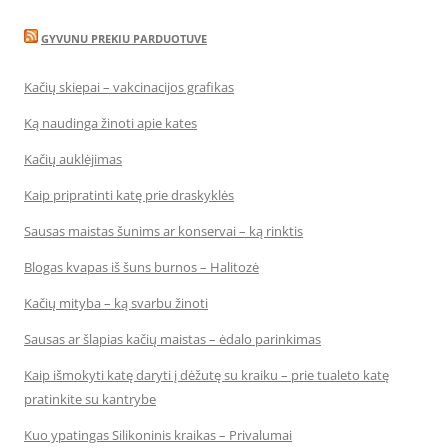
GYVUNU PREKIU PARDUOTUVE
Kačių skiepai – vakcinacijos grafikas
Ką naudinga žinoti apie kates
Kačių auklėjimas
Kaip pripratinti katę prie draskyklės
Sausas maistas šunims ar konservai – ką rinktis
Blogas kvapas iš šuns burnos – Halitozė
Kačių mityba – ką svarbu žinoti
Sausas ar šlapias kačių maistas – ėdalo parinkimas
Kaip išmokyti katę daryti į dėžutę su kraiku – prie tualeto katę
pratinkite su kantrybe
Kuo ypatingas Silikoninis kraikas – Privalumai