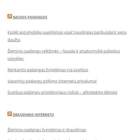
NAUJOS PADANGOS
Kodėl automobilių supirkimas ypač naudingas parduodant seną,
daužtą
Žieminių padangų reikšmės – Nauda ir atsakomybė pažeidus
taisykles
Renkantis padangas žymėjimas yra svarbus
Vasarinių padangų pirkimo internetu privalumai
Svarbus padangų protektoriaus raštas – atkreipkite dėmesį
DRAUDIMAS INTERNETU
Žieminių padangų žymėjimas ir draudimas