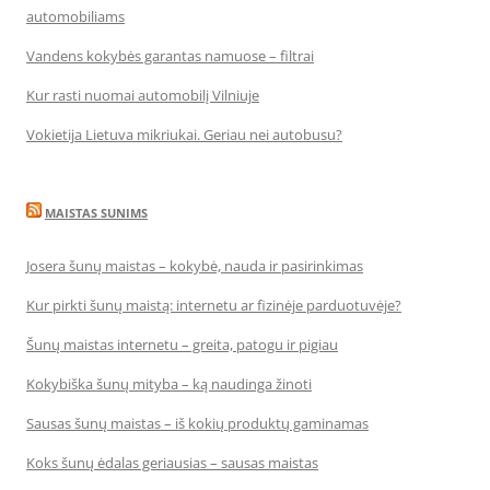
automobiliams
Vandens kokybės garantas namuose – filtrai
Kur rasti nuomai automobilį Vilniuje
Vokietija Lietuva mikriukai. Geriau nei autobusu?
MAISTAS SUNIMS
Josera šunų maistas – kokybė, nauda ir pasirinkimas
Kur pirkti šunų maistą: internetu ar fizinėje parduotuvėje?
Šunų maistas internetu – greita, patogu ir pigiau
Kokybiška šunų mityba – ką naudinga žinoti
Sausas šunų maistas – iš kokių produktų gaminamas
Koks šunų ėdalas geriausias – sausas maistas