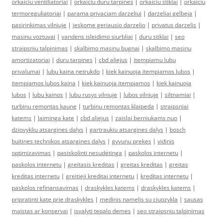
orkaiciu ventiliatoriai
|
orkaiciu duru tarpines
|
orkaiciu stiklai
|
orkaiciu
termoreguliatoriai
|
parama privaciam darzeliui
|
darzeliai gelbeja
|
pasirinkimas vilniuje
|
ieskome geriausio darzelio
|
privatus darzelis
|
masinu voztuvai
|
vandens isleidimo siurbliai
|
duru stiklai
|
seo
straipsniu talpinimas
|
skalbimo masinu bugnai
|
skalbimo masinu
amortizatoriai
|
duru tarpines
|
cbd aliejus
|
itempiamu lubu
privalumai
|
lubu kaina netrukdo
|
kiek kainuoja itempiamos lubos
|
itempiamos lubos kaina
|
kiek kainuoja itempiamos
|
kiek kainuoja
lubos
|
lubu kainos
|
lubu rusys vilniuje
|
lubos vilniuje
|
siltnamiai
|
turbinu remontas kaune
|
turbinu remontas klaipeda
|
straipsniai
katems
|
laiminga kate
|
cbd aliejus
|
zaislai berniukams nuo
|
dziovykliu atsargines dalys
|
gartraukiu atsargines dalys
|
bosch
buitines technikos atsargines dalys
|
gyvunu prekes
|
vidinis
optimizavimas
|
pasiskolinti nesudėtinga
|
paskolos internetu
|
paskolos internetu
|
greitasis kreditas
|
greitas kreditas
|
greitas
kreditas internetu
|
greitieji kreditai internetu
|
kreditas internetu
|
paskolos refinansavimas
|
draskykles katems
|
draskykles katems
|
pripratinti kate prie draskykles
|
medinis namelis su ciuozykla
|
sausas
maistas ar konservai
|
isvalyti tepalo demes
|
seo straipsniu talpinimas