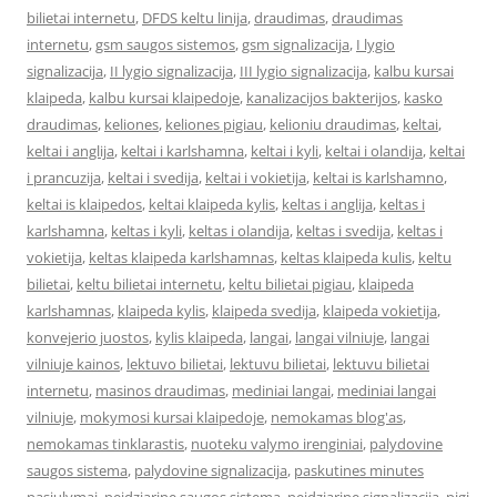
bilietai internetu
,
DFDS keltu linija
,
draudimas
,
draudimas
internetu
,
gsm saugos sistemos
,
gsm signalizacija
,
I lygio
signalizacija
,
II lygio signalizacija
,
III lygio signalizacija
,
kalbu kursai
klaipeda
,
kalbu kursai klaipedoje
,
kanalizacijos bakterijos
,
kasko
draudimas
,
keliones
,
keliones pigiau
,
kelioniu draudimas
,
keltai
,
keltai i anglija
,
keltai i karlshamna
,
keltai i kyli
,
keltai i olandija
,
keltai
i prancuzija
,
keltai i svedija
,
keltai i vokietija
,
keltai is karlshamno
,
keltai is klaipedos
,
keltai klaipeda kylis
,
keltas i anglija
,
keltas i
karlshamna
,
keltas i kyli
,
keltas i olandija
,
keltas i svedija
,
keltas i
vokietija
,
keltas klaipeda karlshamnas
,
keltas klaipeda kulis
,
keltu
bilietai
,
keltu bilietai internetu
,
keltu bilietai pigiau
,
klaipeda
karlshamnas
,
klaipeda kylis
,
klaipeda svedija
,
klaipeda vokietija
,
konvejerio juostos
,
kylis klaipeda
,
langai
,
langai vilniuje
,
langai
vilniuje kainos
,
lektuvo bilietai
,
lektuvu bilietai
,
lektuvu bilietai
internetu
,
masinos draudimas
,
mediniai langai
,
mediniai langai
vilniuje
,
mokymosi kursai klaipedoje
,
nemokamas blog'as
,
nemokamas tinklarastis
,
nuoteku valymo irenginiai
,
palydovine
saugos sistema
,
palydovine signalizacija
,
paskutines minutes