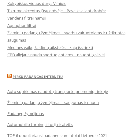
Kokybiškos vidaus durys Vilniuje
Tikrumo akcentas Jūsų erdvėje – Paveikslai ant drobės:
Vandens filtrai namui
Aquaphor filtrai
Žieminių padangų žymėjimas – svarbu vairuotojams ir užtikrintas
saugumas
Medinės vaikų žaidimų aikštelės – kaip išsirinkti
CBD aliejaus nauda sportuojantiems – naudoti gali visi
PERKU PADANGAS INTERNETU
Auto supirkimas naudotų transporto priemonių rinkoje
Žieminių padangų žymėjimas – saugumas ir nauda
Padangų žymėjimas
Automobilio turbinų istorija ir ateitis
TOP 6 populiariausi padangų gamintojai Lietuvoje 2021