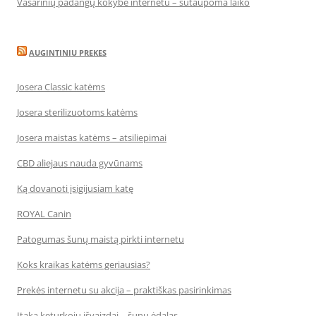
Vasarinių padangų kokybė internetu – sutaupoma laiko
AUGINTINIU PREKES
Josera Classic katėms
Josera sterilizuotoms katėms
Josera maistas katėms – atsiliepimai
CBD aliejaus nauda gyvūnams
Ką dovanoti įsigijusiam katę
ROYAL Canin
Patogumas šunų maistą pirkti internetu
Koks kraikas katėms geriausias?
Prekės internetu su akcija – praktiškas pasirinkimas
Įtaka keturkojų išvaizdai – šunų ėdalas