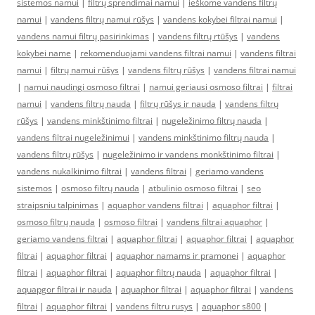
sistemos namui
|
filtrų sprendimai namui
|
ieškome vandens filtrų
namui
|
vandens filtrų namui rūšys
|
vandens kokybei filtrai namui
|
vandens namui filtrų pasirinkimas
|
vandens filtrų rtūšys
|
vandens
kokybei name
|
rekomenduojami vandens filtrai namui
|
vandens filtrai
namui
|
filtrų namui rūšys
|
vandens filtrų rūšys
|
vandens filtrai namui
|
namui naudingi osmoso filtrai
|
namui geriausi osmoso filtrai
|
filtrai
namui
|
vandens filtrų nauda
|
filtrų rūšys ir nauda
|
vandens filtrų
rūšys
|
vandens minkštinimo filtrai
|
nugeležinimo filtrų nauda
|
vandens filtrai nugeležinimui
|
vandens minkštinimo filtrų nauda
|
vandens filtrų rūšys
|
nugeležinimo ir vandens monkštinimo filtrai
|
vandens nukalkinimo filtrai
|
vandens filtrai
|
geriamo vandens
sistemos
|
osmoso filtrų nauda
|
atbulinio osmoso filtrai
|
seo
straipsniu talpinimas
|
aquaphor vandens filtrai
|
aquaphor filtrai
|
osmoso filtrų nauda
|
osmoso filtrai
|
vandens filtrai aquaphor
|
geriamo vandens filtrai
|
aquaphor filtrai
|
aquaphor filtrai
|
aquaphor
filtrai
|
aquaphor filtrai
|
aquaphor namams ir pramonei
|
aquaphor
filtrai
|
aquaphor filtrai
|
aquaphor filtrų nauda
|
aquaphor filtrai
|
aquapgor filtrai ir nauda
|
aquaphor filtrai
|
aquaphor filtrai
|
vandens
filtrai
|
aquaphor filtrai
|
vandens filtru rusys
|
aquaphor s800
|