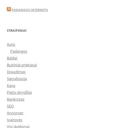
PADANGOS INTERNETU
STRAIPSNIAI
Auto
Padangos
Baldai
Buitiniai prietaisai
Draudimas
Signalizacija
Kava
Pigūs skrydžiai
Bankrotas
SEO
Annonser
Įvairovės
Visi skelbimai