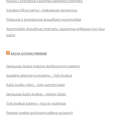
Naujos Continental vasarinės padangos internetu
Vandens filtrai namui – kiekvienam gyventojui
Pigiausiai ir brangiausiai draudžiami automobiliai
Automobilio draudimas internetu. Saugumas priklauso nuo Jūsų
pačių!
AKCIJA GYVUNU PREKEMS
Geriausias Josera maistas sterilizuotoms katėms
Augalinė alternatyva katėms – Tofu kraikas
Kačių kraiko rūšys – kokį parinkti katei
Geriausias kačių kraikas – kokios rūšies
Tofu kraikas katėms – kuo jis ypatingas
Perkant prekes gyvūnams galima sutaupyti