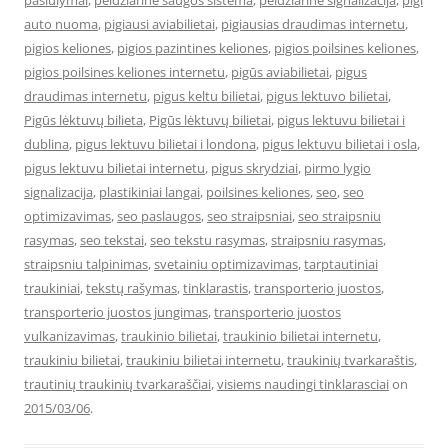
pasiulymai
,
peidziarine saugos sistema
,
peidziarine signalizacija
,
pigi
auto nuoma
,
pigiausi aviabilietai
,
pigiausias draudimas internetu
,
pigios keliones
,
pigios pazintines keliones
,
pigios poilsines keliones
,
pigios poilsines keliones internetu
,
pigūs aviabilietai
,
pigus
draudimas internetu
,
pigus keltu bilietai
,
pigus lektuvo bilietai
,
Pigūs lėktuvų bilieta
,
Pigūs lėktuvų bilietai
,
pigus lektuvu bilietai i
dublina
,
pigus lektuvu bilietai i londona
,
pigus lektuvu bilietai i osla
,
pigus lektuvu bilietai internetu
,
pigus skrydziai
,
pirmo lygio
signalizacija
,
plastikiniai langai
,
poilsines keliones
,
seo
,
seo
optimizavimas
,
seo paslaugos
,
seo straipsniai
,
seo straipsniu
rasymas
,
seo tekstai
,
seo tekstu rasymas
,
straipsniu rasymas
,
straipsniu talpinimas
,
svetainiu optimizavimas
,
tarptautiniai
traukiniai
,
tekstų rašymas
,
tinklarastis
,
transporterio juostos
,
transporterio juostos jungimas
,
transporterio juostos
vulkanizavimas
,
traukinio bilietai
,
traukinio bilietai internetu
,
traukiniu bilietai
,
traukiniu bilietai internetu
,
traukinių tvarkaraštis
,
trautinių traukinių tvarkaraščiai
,
visiems naudingi tinklarasciai
on
2015/03/06
.