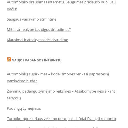
Automobilio draudimas internetu. Saugumas priklauso nuo Jūsų
pačių!
Saugaus vairavimo atmintinė
Mitas ar realybė tas pigus draudimas?
Klausimai ir atsakymai dėl draudimo
NAUJOS PADANGOS INTERNETU
Automobilių supirkimas – kodėl žmonės renkasi paprastesnį
pardavimo būdą?
Žieminių padangų žymėjimo reikšmės – Atsakomybė nesilaikant
taisyklių
Padangų žymėjimas
Turbokompresoriaus veikimo principai – būdai išvengti remonto