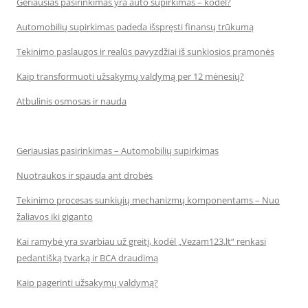
Geriausias pasirinkimas yra auto supirkimas – kodėl?
Automobilių supirkimas padeda išspręsti finansų trūkumą
Tekinimo paslaugos ir realūs pavyzdžiai iš sunkiosios pramonės
Kaip transformuoti užsakymų valdymą per 12 mėnesių?
Atbulinis osmosas ir nauda
Geriausias pasirinkimas – Automobilių supirkimas
Nuotraukos ir spauda ant drobės
Tekinimo procesas sunkiųjų mechanizmų komponentams – Nuo
žaliavos iki giganto
Kai ramybė yra svarbiau už greitį, kodėl „Vezam123.lt“ renkasi
pedantišką tvarką ir BCA draudimą
Kaip pagerinti užsakymų valdymą?