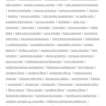
tofu kraikas
|
sausas maistas sunims
|
info
|
kaip sutaupyti gyvunams
|
prekes gyvunams
|
gyvunu prieziura
|
gyvunu augintojams
|
šunims
|
katėms
|
gyvunu prekes
|
tofu kraiko naudojimas
|
ar patiks tofu
|
augalinė alternatyva
|
gyvunu prekes
|
kontaktai
|
apie mus
|
naujienos
|
nuorodos
|
nuorodos
|
nuorodos
|
gyvunu prekes
|
edalo
itaka
|
itaka sunu isvaizdai
|
sunu mityba
|
kaip sutaupyti
|
gyvunams
internetu
|
geriausia parduotuve
|
internetine parduotuve
|
kokybiskas
ir subalansuotas
|
pavadeliai katems
|
pavadeliai sunims
|
prekes
katems
|
prekes sunims
|
sausas sunu maistas
|
sunu maistas
|
kaip
ismokyti
|
ypatingas kraikas
|
akcija prekems
|
geriausi siltnamiai
|
kaip issirinkti
|
polikarbonatiniai šiltnamiai
|
tvirti siltnamiai
|
polikarbonatiniai atsiliepimai
|
šiltnamiai atsiliepimai
|
led reklama
|
vandens filtrai
|
vandens filtrai
|
renkamės filtrus
|
tinkamiausias
maistas
|
maistas internetu
|
geriausias ėdalas
|
augintojams
|
blogas
|
straipsniai
|
straipsniai
|
straipsniai
|
fejerverkai
|
ieskantiems filtru
|
filtrai namui
|
filtru nauda
|
vandens filtrai
|
vandens filtrai
|
biologinės bakterijos
|
kanalizacijos kvapas
|
kanalizacijos bakterijos
|
medinis namelis su ciuozykla
|
efektyvio biologinės bakterijos
|