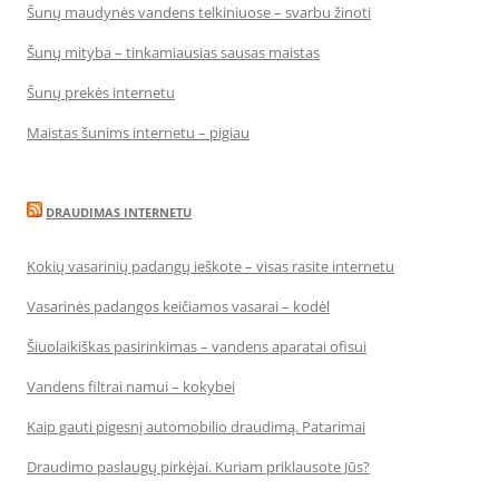
Šunų maudynės vandens telkiniuose – svarbu žinoti
Šunų mityba – tinkamiausias sausas maistas
Šunų prekės internetu
Maistas šunims internetu – pigiau
DRAUDIMAS INTERNETU
Kokių vasarinių padangų ieškote – visas rasite internetu
Vasarinės padangos keičiamos vasarai – kodėl
Šiuolaikiškas pasirinkimas – vandens aparatai ofisui
Vandens filtrai namui – kokybei
Kaip gauti pigesnį automobilio draudimą. Patarimai
Draudimo paslaugų pirkėjai. Kuriam priklausote Jūs?