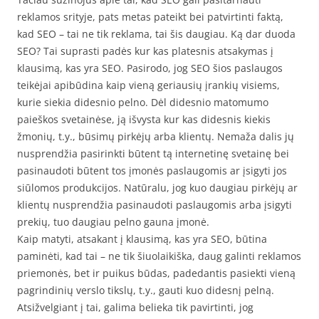
reklamos srityje, pats metas pateikt bei patvirtinti faktą,
kad SEO – tai ne tik reklama, tai šis daugiau. Ką dar duoda
SEO? Tai suprasti padės kur kas platesnis atsakymas į
klausimą, kas yra SEO. Pasirodo, jog SEO šios paslaugos
teikėjai apibūdina kaip vieną geriausių įrankių visiems,
kurie siekia didesnio pelno. Dėl didesnio matomumo
paieškos svetainėse, ją išvysta kur kas didesnis kiekis
žmonių, t.y., būsimų pirkėjų arba klientų. Nemaža dalis jų
nusprendžia pasirinkti būtent tą internetinę svetainę bei
pasinaudoti būtent tos įmonės paslaugomis ar įsigyti jos
siūlomos produkcijos. Natūralu, jog kuo daugiau pirkėjų ar
klientų nusprendžia pasinaudoti paslaugomis arba įsigyti
prekių, tuo daugiau pelno gauna įmonė.
Kaip matyti, atsakant į klausimą, kas yra SEO, būtina
paminėti, kad tai – ne tik šiuolaikiška, daug galinti reklamos
priemonės, bet ir puikus būdas, padedantis pasiekti vieną
pagrindinių verslo tikslų, t.y., gauti kuo didesnį pelną.
Atsižvelgiant į tai, galima belieka tik pavirtinti, jog