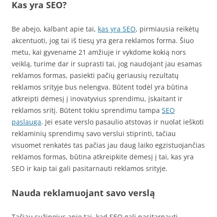
Kas yra SEO?
Be abejo, kalbant apie tai,
kas yra SEO
, pirmiausia reikėtų
akcentuoti, jog tai iš tiesų yra gera reklamos forma. Šiuo
metu, kai gyvename 21 amžiuje ir vykdome kokią nors
veiklą, turime dar ir suprasti tai, jog naudojant jau esamas
reklamos formas, pasiekti pačių geriausių rezultatų
reklamos srityje bus nelengva. Būtent todėl yra būtina
atkreipti dėmesį į inovatyvius sprendimu, įskaitant ir
reklamos sritį. Būtent tokiu sprendimu tampa
SEO
paslauga
. Jei esate verslo pasaulio atstovas ir nuolat ieškoti
reklaminių sprendimų savo verslui stiprinti, tačiau
visuomet renkatės tas pačias jau daug laiko egzistuojančias
reklamos formas, būtina atkreipkite dėmesį į tai, kas yra
SEO ir kaip tai gali pasitarnauti reklamos srityje.
Nauda reklamuojant savo verslą
Tačiau sužinojus apie tai, kad SEO gali pasitarnauti