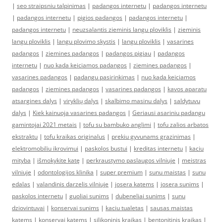
|
seo straipsniu talpinimas
|
padangos internetu
|
padangos internetu
|
padangos internetu
|
pigios padangos
|
padangos internetu
|
padangos internetu
|
neuzsalantis zieminis langu ploviklis
|
zieminis
langu ploviklis
|
langu plovimo skystis
|
langu ploviklis
|
vasarines
padangos
|
ziemines padangos
|
padangos pigiau
|
padangos
internetu
|
nuo kada keiciamos padangos
|
ziemines padangos
|
vasarines padangos
|
padangu pasirinkimas
|
nuo kada keiciamos
padangos
|
ziemines padangos
|
vasarines padangos
|
kavos aparatu
atsargines dalys
|
viryklių dalys
|
skalbimo masinu dalys
|
saldytuvu
dalys
|
Kiek kainuoja vasarines padangos
|
Geriausi asariniu padangu
gamintojai 2021 metais
|
tofu su bambuko anglimi
|
tofu zalios arbatos
ekstraktu
|
tofu kraikas originalus
|
prekiu gyvunams grazinimas
|
elektromobiliu ikrovimui
|
paskolos bustui
|
kreditas internetu
|
kaciu
mityba
|
išmokykite katę
|
perkraustymo paslaugos vilniuje
|
meistras
vilniuje
|
odontologijos klinika
|
super premium
|
sunu maistas
|
sunu
edalas
|
valandinis darzelis vilniuje
|
josera katems
|
josera sunims
|
paskolos internetu
|
guoliai sunims
|
dubeneliai sunims
|
sunu
dziovintuvai
|
konservai sunims
|
kaciu tualetas
|
sausas maistas
katems
|
konservai katems
|
silikoninis kraikas
|
bentonitinis kraikas
|