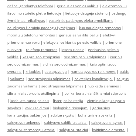
dažnai gendantys telefonai
|
geriausias vonios valiklis
|
elektromobiliu
ikrovimo stoteliu pletra lietuvoje
|
lietuvoje daugeja stoteliu
|
padangų
žymėjimas reikalingas
|
vasarinės padangos elektromobiliams
|
naudingas žieminių padangų žymėjimas
|
kuo naudingas remontas
|
mobiliųjų telefonų remontas
|
geriausias valiklis peliui
|
efektyvi
priemone nuo voru
|
efektyviai veikiantis pelėsio valiklis
|
priemonė
nuo vorų
|
telefonų remontas
|
josera classic
|
geriausias pelesio
valiklis
|
kas yra seo straipsniai
|
seo straipsniu talpinimas
|
isorinis
seo optimizavimas
|
vidinis seo optimizavimas
|
kaip optimizuoti
svetaine
|
kriaukles
|
seo apzvalga
|
namu apyvokos reikmenys
|
buitis
|
vaikams
|
seo straipsniu talpinimas
|
bakterijos kanalizacijai
|
saugus
zaidimas vaikams
|
seo straipsniu talpinimas
|
nuo kada ziemines
|
siltnamiai stipruolis atsiliepimai
|
polikarbonatiniai šiltnamiai stipruolis
|
kodel atsiranda pelesis
|
listerijos bakterija
|
zieminio langu skyscio
savybes
|
vaiku zaidimui
|
bioloģiskie risinājumi
|
geriausios
kanalizacijos bakterijos
|
adblue skystis
|
buhalterine apskaita
|
saldytuvu rankenos
|
saldytuvu saldikliu stalciai
|
saldytuvu lentynos
|
saldytuvu termoreguliatoriai
|
saldytuvu stalciai
|
kaitinimo elementai
|