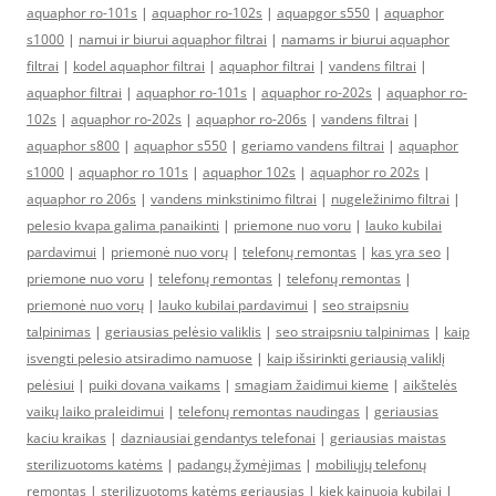
aquaphor ro-101s
|
aquaphor ro-102s
|
aquapgor s550
|
aquaphor
s1000
|
namui ir biurui aquaphor filtrai
|
namams ir biurui aquaphor
filtrai
|
kodel aquaphor filtrai
|
aquaphor filtrai
|
vandens filtrai
|
aquaphor filtrai
|
aquaphor ro-101s
|
aquaphor ro-202s
|
aquaphor ro-
102s
|
aquaphor ro-202s
|
aquaphor ro-206s
|
vandens filtrai
|
aquaphor s800
|
aquaphor s550
|
geriamo vandens filtrai
|
aquaphor
s1000
|
aquaphor ro 101s
|
aquaphor 102s
|
aquaphor ro 202s
|
aquaphor ro 206s
|
vandens minkstinimo filtrai
|
nugeležinimo filtrai
|
pelesio kvapa galima panaikinti
|
priemone nuo voru
|
lauko kubilai
pardavimui
|
priemonė nuo vorų
|
telefonų remontas
|
kas yra seo
|
priemone nuo voru
|
telefonų remontas
|
telefonų remontas
|
priemonė nuo vorų
|
lauko kubilai pardavimui
|
seo straipsniu
talpinimas
|
geriausias pelėsio valiklis
|
seo straipsniu talpinimas
|
kaip
isvengti pelesio atsiradimo namuose
|
kaip išsirinkti geriausią valiklį
pelėsiui
|
puiki dovana vaikams
|
smagiam žaidimui kieme
|
aikštelės
vaikų laiko praleidimui
|
telefonų remontas naudingas
|
geriausias
kaciu kraikas
|
dazniausiai gendantys telefonai
|
geriausias maistas
sterilizuotoms katėms
|
padangų žymėjimas
|
mobiliųjų telefonų
remontas
|
sterilizuotoms katėms geriausias
|
kiek kainuoja kubilai
|