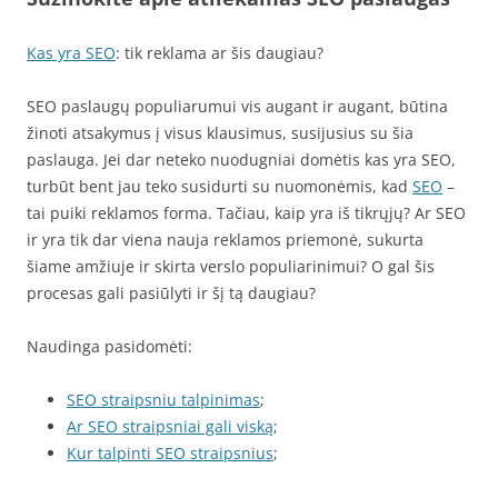
Kas yra SEO
: tik reklama ar šis daugiau?
SEO paslaugų populiarumui vis augant ir augant, būtina
žinoti atsakymus į visus klausimus, susijusius su šia
paslauga. Jei dar neteko nuodugniai domėtis kas yra SEO,
turbūt bent jau teko susidurti su nuomonėmis, kad
SEO
–
tai puiki reklamos forma. Tačiau, kaip yra iš tikrųjų? Ar SEO
ir yra tik dar viena nauja reklamos priemonė, sukurta
šiame amžiuje ir skirta verslo populiarinimui? O gal šis
procesas gali pasiūlyti ir šį tą daugiau?
Naudinga pasidomėti:
SEO straipsniu talpinimas
;
Ar SEO straipsniai gali viską
;
Kur talpinti SEO straipsnius
;