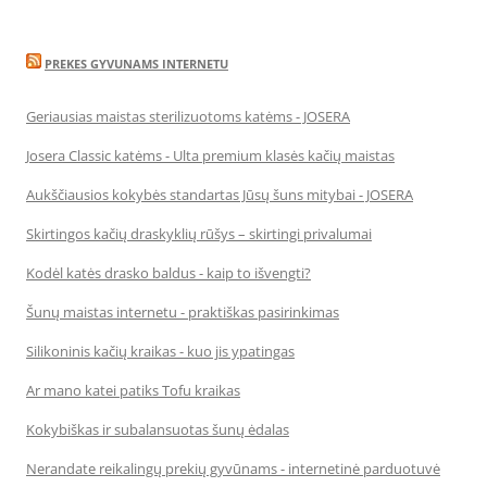
PREKES GYVUNAMS INTERNETU
Geriausias maistas sterilizuotoms katėms - JOSERA
Josera Classic katėms - Ulta premium klasės kačių maistas
Aukščiausios kokybės standartas Jūsų šuns mitybai - JOSERA
Skirtingos kačių draskyklių rūšys – skirtingi privalumai
Kodėl katės drasko baldus - kaip to išvengti?
Šunų maistas internetu - praktiškas pasirinkimas
Silikoninis kačių kraikas - kuo jis ypatingas
Ar mano katei patiks Tofu kraikas
Kokybiškas ir subalansuotas šunų ėdalas
Nerandate reikalingų prekių gyvūnams - internetinė parduotuvė