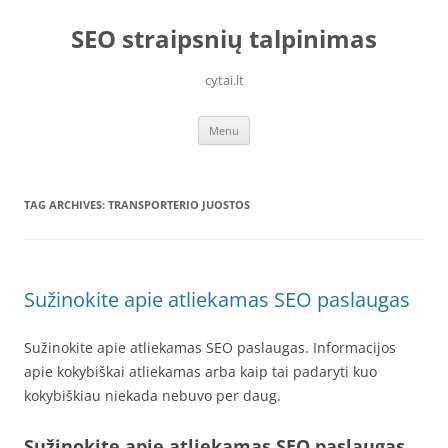
Skip
to
SEO straipsnių talpinimas
content
cytai.lt
Menu
TAG ARCHIVES:
TRANSPORTERIO JUOSTOS
Sužinokite apie atliekamas SEO paslaugas
Sužinokite apie atliekamas SEO paslaugas. Informacijos
apie kokybiškai atliekamas arba kaip tai padaryti kuo
kokybiškiau niekada nebuvo per daug.
Sužinokite apie atliekamas SEO paslaugas