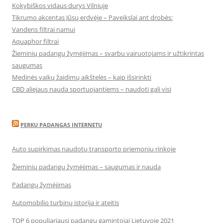
Kokybiškos vidaus durys Vilniuje
Tikrumo akcentas Jūsų erdvėje – Paveikslai ant drobės:
Vandens filtrai namui
Aquaphor filtrai
Žieminių padangų žymėjimas – svarbu vairuotojams ir užtikrintas
saugumas
Medinės vaikų žaidimų aikštelės – kaip išsirinkti
CBD aliejaus nauda sportuojantiems – naudoti gali visi
PERKU PADANGAS INTERNETU
Auto supirkimas naudotų transporto priemonių rinkoje
Žieminių padangų žymėjimas – saugumas ir nauda
Padangų žymėjimas
Automobilio turbinų istorija ir ateitis
TOP 6 populiariausi padangų gamintojai Lietuvoje 2021