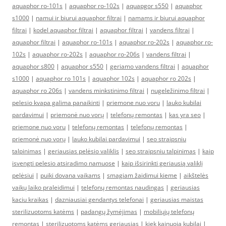
aquaphor ro-101s
|
aquaphor ro-102s
|
aquapgor s550
|
aquaphor
s1000
|
namui ir biurui aquaphor filtrai
|
namams ir biurui aquaphor
filtrai
|
kodel aquaphor filtrai
|
aquaphor filtrai
|
vandens filtrai
|
aquaphor filtrai
|
aquaphor ro-101s
|
aquaphor ro-202s
|
aquaphor ro-
102s
|
aquaphor ro-202s
|
aquaphor ro-206s
|
vandens filtrai
|
aquaphor s800
|
aquaphor s550
|
geriamo vandens filtrai
|
aquaphor
s1000
|
aquaphor ro 101s
|
aquaphor 102s
|
aquaphor ro 202s
|
aquaphor ro 206s
|
vandens minkstinimo filtrai
|
nugeležinimo filtrai
|
pelesio kvapa galima panaikinti
|
priemone nuo voru
|
lauko kubilai
pardavimui
|
priemonė nuo vorų
|
telefonų remontas
|
kas yra seo
|
priemone nuo voru
|
telefonų remontas
|
telefonų remontas
|
priemonė nuo vorų
|
lauko kubilai pardavimui
|
seo straipsniu
talpinimas
|
geriausias pelėsio valiklis
|
seo straipsniu talpinimas
|
kaip
isvengti pelesio atsiradimo namuose
|
kaip išsirinkti geriausią valiklį
pelėsiui
|
puiki dovana vaikams
|
smagiam žaidimui kieme
|
aikštelės
vaikų laiko praleidimui
|
telefonų remontas naudingas
|
geriausias
kaciu kraikas
|
dazniausiai gendantys telefonai
|
geriausias maistas
sterilizuotoms katėms
|
padangų žymėjimas
|
mobiliųjų telefonų
remontas
|
sterilizuotoms katėms geriausias
|
kiek kainuoja kubilai
|