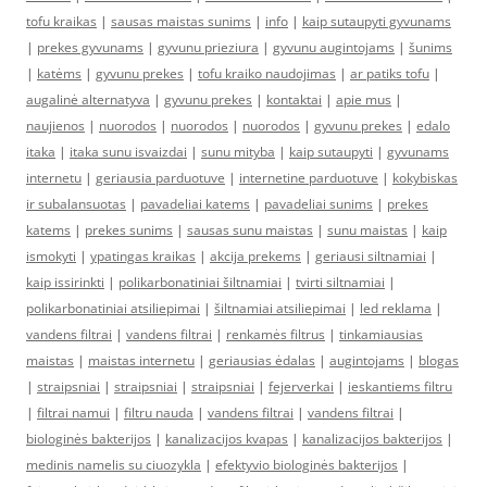
tofu kraikas
|
sausas maistas sunims
|
info
|
kaip sutaupyti gyvunams
|
prekes gyvunams
|
gyvunu prieziura
|
gyvunu augintojams
|
šunims
|
katėms
|
gyvunu prekes
|
tofu kraiko naudojimas
|
ar patiks tofu
|
augalinė alternatyva
|
gyvunu prekes
|
kontaktai
|
apie mus
|
naujienos
|
nuorodos
|
nuorodos
|
nuorodos
|
gyvunu prekes
|
edalo
itaka
|
itaka sunu isvaizdai
|
sunu mityba
|
kaip sutaupyti
|
gyvunams
internetu
|
geriausia parduotuve
|
internetine parduotuve
|
kokybiskas
ir subalansuotas
|
pavadeliai katems
|
pavadeliai sunims
|
prekes
katems
|
prekes sunims
|
sausas sunu maistas
|
sunu maistas
|
kaip
ismokyti
|
ypatingas kraikas
|
akcija prekems
|
geriausi siltnamiai
|
kaip issirinkti
|
polikarbonatiniai šiltnamiai
|
tvirti siltnamiai
|
polikarbonatiniai atsiliepimai
|
šiltnamiai atsiliepimai
|
led reklama
|
vandens filtrai
|
vandens filtrai
|
renkamės filtrus
|
tinkamiausias
maistas
|
maistas internetu
|
geriausias ėdalas
|
augintojams
|
blogas
|
straipsniai
|
straipsniai
|
straipsniai
|
fejerverkai
|
ieskantiems filtru
|
filtrai namui
|
filtru nauda
|
vandens filtrai
|
vandens filtrai
|
biologinės bakterijos
|
kanalizacijos kvapas
|
kanalizacijos bakterijos
|
medinis namelis su ciuozykla
|
efektyvio biologinės bakterijos
|