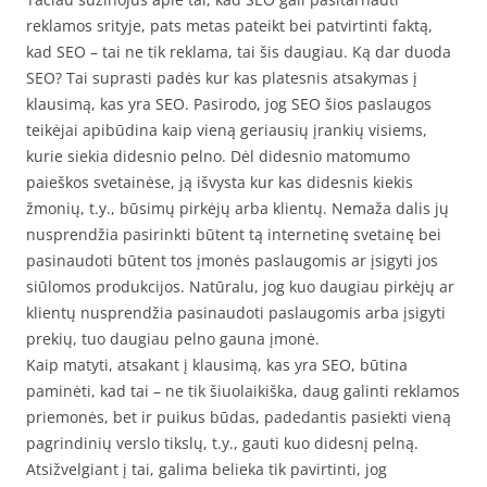
reklamos srityje, pats metas pateikt bei patvirtinti faktą,
kad SEO – tai ne tik reklama, tai šis daugiau. Ką dar duoda
SEO? Tai suprasti padės kur kas platesnis atsakymas į
klausimą, kas yra SEO. Pasirodo, jog SEO šios paslaugos
teikėjai apibūdina kaip vieną geriausių įrankių visiems,
kurie siekia didesnio pelno. Dėl didesnio matomumo
paieškos svetainėse, ją išvysta kur kas didesnis kiekis
žmonių, t.y., būsimų pirkėjų arba klientų. Nemaža dalis jų
nusprendžia pasirinkti būtent tą internetinę svetainę bei
pasinaudoti būtent tos įmonės paslaugomis ar įsigyti jos
siūlomos produkcijos. Natūralu, jog kuo daugiau pirkėjų ar
klientų nusprendžia pasinaudoti paslaugomis arba įsigyti
prekių, tuo daugiau pelno gauna įmonė.
Kaip matyti, atsakant į klausimą, kas yra SEO, būtina
paminėti, kad tai – ne tik šiuolaikiška, daug galinti reklamos
priemonės, bet ir puikus būdas, padedantis pasiekti vieną
pagrindinių verslo tikslų, t.y., gauti kuo didesnį pelną.
Atsižvelgiant į tai, galima belieka tik pavirtinti, jog