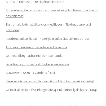
Auto supirkimas turi realią finansinę vertę
Sužadėtuvių žiedas su laboratorijoje užaugintu deimantu – tvarus
pasirinkimas
Ekstremalų krūvį atlaikančios medžiagos – Tiekimas sunkiajai
pramonei
Raudono aukso žiedai – kodėl jie traukia šiuolaikines poras?
Atbulinis osmosas ir paskirtis – Kokia nauda
Osmoso filtrų – atbulinio osmoso nauda
Išskirtinio vyrų stiliaus atributas – kaklaraištis
AQUAPHOR S550 P1 vandens filtrai
Vienkartiniai rankšluosčiai: kaip išsirinkti tinkamiausią variantą?
Geliniai lakai: kaip išsirinkti geriausią ir užtikrinti ilgalaikį rezultatą?