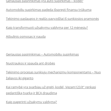
Geriausias pasirinkimas yra auto supirkimas – kodėl?
Automobilių supirkimas padeda išspręsti finansų trūkumą
Tekinimo paslaugos ir realūs pavyzdžiai iš sunkiosios pramonės
Kaip transformuoti užsakymų valdymą per 12 mėnesių?
Atbulinis osmosas ir nauda
Geriausias pasirinkimas – Automobilių supirkimas
Nuotraukos ir spauda ant drobės
Tekinimo procesas sunkiųjų mechanizmų komponentams – Nuo
žaliavos iki giganto
Kai ramybė yra svarbiau už greitį, kodėl „Vezam123.lt“ renkasi
pedantišką tvarką ir BCA draudimą
Kaip pagerinti užsakymų valdymą?