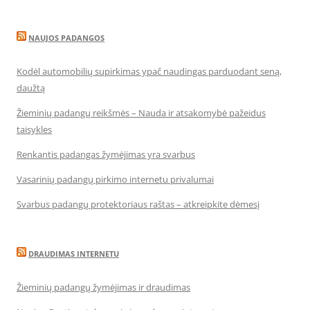
NAUJOS PADANGOS
Kodėl automobilių supirkimas ypač naudingas parduodant seną,
daužtą
Žieminių padangų reikšmės – Nauda ir atsakomybė pažeidus
taisykles
Renkantis padangas žymėjimas yra svarbus
Vasarinių padangų pirkimo internetu privalumai
Svarbus padangų protektoriaus raštas – atkreipkite dėmesį
DRAUDIMAS INTERNETU
Žieminių padangų žymėjimas ir draudimas