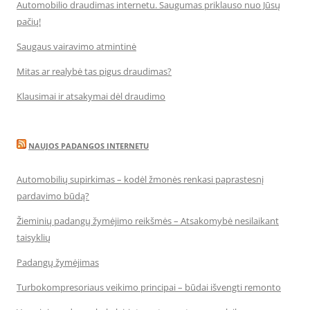
Automobilio draudimas internetu. Saugumas priklauso nuo Jūsų
pačių!
Saugaus vairavimo atmintinė
Mitas ar realybė tas pigus draudimas?
Klausimai ir atsakymai dėl draudimo
NAUJOS PADANGOS INTERNETU
Automobilių supirkimas – kodėl žmonės renkasi paprastesnį
pardavimo būdą?
Žieminių padangų žymėjimo reikšmės – Atsakomybė nesilaikant
taisyklių
Padangų žymėjimas
Turbokompresoriaus veikimo principai – būdai išvengti remonto