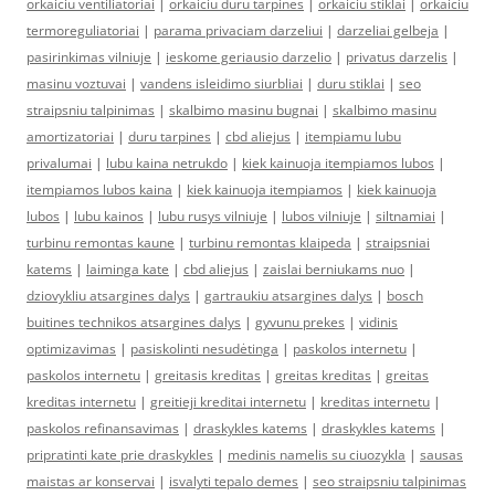
orkaiciu ventiliatoriai
|
orkaiciu duru tarpines
|
orkaiciu stiklai
|
orkaiciu
termoreguliatoriai
|
parama privaciam darzeliui
|
darzeliai gelbeja
|
pasirinkimas vilniuje
|
ieskome geriausio darzelio
|
privatus darzelis
|
masinu voztuvai
|
vandens isleidimo siurbliai
|
duru stiklai
|
seo
straipsniu talpinimas
|
skalbimo masinu bugnai
|
skalbimo masinu
amortizatoriai
|
duru tarpines
|
cbd aliejus
|
itempiamu lubu
privalumai
|
lubu kaina netrukdo
|
kiek kainuoja itempiamos lubos
|
itempiamos lubos kaina
|
kiek kainuoja itempiamos
|
kiek kainuoja
lubos
|
lubu kainos
|
lubu rusys vilniuje
|
lubos vilniuje
|
siltnamiai
|
turbinu remontas kaune
|
turbinu remontas klaipeda
|
straipsniai
katems
|
laiminga kate
|
cbd aliejus
|
zaislai berniukams nuo
|
dziovykliu atsargines dalys
|
gartraukiu atsargines dalys
|
bosch
buitines technikos atsargines dalys
|
gyvunu prekes
|
vidinis
optimizavimas
|
pasiskolinti nesudėtinga
|
paskolos internetu
|
paskolos internetu
|
greitasis kreditas
|
greitas kreditas
|
greitas
kreditas internetu
|
greitieji kreditai internetu
|
kreditas internetu
|
paskolos refinansavimas
|
draskykles katems
|
draskykles katems
|
pripratinti kate prie draskykles
|
medinis namelis su ciuozykla
|
sausas
maistas ar konservai
|
isvalyti tepalo demes
|
seo straipsniu talpinimas