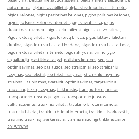
pasiulymai
,
peidziarine saugos sistema
,
peidziarine signalizacija
,
pigi
auto nuoma
,
pigiausi aviabilietai
,
pigiausias draudimas internetu
,
pigios keliones
,
pigios pazintines keliones
,
pigios poilsines keliones
,
pigios poilsines keliones internetu
,
pigūs aviabilietai
,
pigus
draudimas internetu
,
pigus keltu bilietai
,
pigus lektuvo bilietai
,
Pigūs lėktuvų bilieta
,
Pigūs lėktuvų bilietai
,
pigus lektuvu bilietai i
dublina
,
pigus lektuvu bilietai i londona
,
pigus lektuvu bilietai i osla
,
pigus lektuvu bilietai internetu
,
pigus skrydziai
,
pirmo lygio
signalizacija
,
plastikiniai langai
,
poilsines keliones
,
seo
,
seo
optimizavimas
,
seo paslaugos
,
seo straipsniai
,
seo straipsniu
rasymas
,
seo tekstai
,
seo tekstu rasymas
,
straipsniu rasymas
,
straipsniu talpinimas
,
svetainiu optimizavimas
,
tarptautiniai
traukiniai
,
tekstų rašymas
,
tinklarastis
,
transporterio juostos
,
transporterio juostos jungimas
,
transporterio juostos
vulkanizavimas
,
traukinio bilietai
,
traukinio bilietai internetu
,
traukiniu bilietai
,
traukiniu bilietai internetu
,
traukinių tvarkaraštis
,
trautinių traukinių tvarkaraščiai
,
visiems naudingi tinklarasciai
on
2015/03/06
.