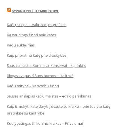
GYVUNU PREKIU PARDUOTUVE
Kačių skiepai – vakcinacijos grafikas
Ką naudinga žinoti apie kates
Kačių auklėjimas
Kaip pripratinti katę prie draskyklės
Sausas maistas šunims ar konservai – ką rinktis
Blogas kvapas iš šuns burnos – Halitozė
Kačių mityba – ką svarbu žinoti
Sausas ar šlapias kačių maistas – ėdalo parinkimas
Kaip išmokyti katę daryti į dėžutę su kraiku – prie tualeto katę
pratinkite su kantrybe
Kuo ypatingas Silikoninis kraikas – Privalumai