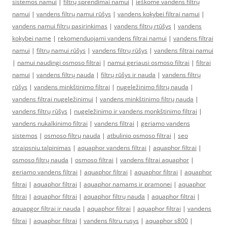
sistemos namui
|
filtrų sprendimai namui
|
ieškome vandens filtrų
namui
|
vandens filtrų namui rūšys
|
vandens kokybei filtrai namui
|
vandens namui filtrų pasirinkimas
|
vandens filtrų rtūšys
|
vandens
kokybei name
|
rekomenduojami vandens filtrai namui
|
vandens filtrai
namui
|
filtrų namui rūšys
|
vandens filtrų rūšys
|
vandens filtrai namui
|
namui naudingi osmoso filtrai
|
namui geriausi osmoso filtrai
|
filtrai
namui
|
vandens filtrų nauda
|
filtrų rūšys ir nauda
|
vandens filtrų
rūšys
|
vandens minkštinimo filtrai
|
nugeležinimo filtrų nauda
|
vandens filtrai nugeležinimui
|
vandens minkštinimo filtrų nauda
|
vandens filtrų rūšys
|
nugeležinimo ir vandens monkštinimo filtrai
|
vandens nukalkinimo filtrai
|
vandens filtrai
|
geriamo vandens
sistemos
|
osmoso filtrų nauda
|
atbulinio osmoso filtrai
|
seo
straipsniu talpinimas
|
aquaphor vandens filtrai
|
aquaphor filtrai
|
osmoso filtrų nauda
|
osmoso filtrai
|
vandens filtrai aquaphor
|
geriamo vandens filtrai
|
aquaphor filtrai
|
aquaphor filtrai
|
aquaphor
filtrai
|
aquaphor filtrai
|
aquaphor namams ir pramonei
|
aquaphor
filtrai
|
aquaphor filtrai
|
aquaphor filtrų nauda
|
aquaphor filtrai
|
aquapgor filtrai ir nauda
|
aquaphor filtrai
|
aquaphor filtrai
|
vandens
filtrai
|
aquaphor filtrai
|
vandens filtru rusys
|
aquaphor s800
|