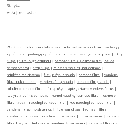
Statyba
Veža į oro uostus
© 2013
SEO straipsniu talpinimas
|
internetine parduotuve
|
padangų
žymėjimas
|
padangų žymėjimas
|
žieminių padangų žymėjimas
|
filtrų
rūšys
|
filtrai nugeležinimui
|
osmoso filtrai> |
osmoso filtrų nauda
|
osmoso filtrai
|
filtrų rūšys
|
minkštinimo filtrų naudojimas
|
minkštinimo sistema
|
filtrų rūšys ir nauda
|
osmoso filtrai
|
vandens
filtrai nukalkinimui
|
vandens filtrų nauda
|
osmoso filtrų nauda
|
atbulinio osmoso filtrai
|
filtrų rūšys
|
apie geriamo vandens filtrus
|
kas yra atbulinis osmosas
|
namui naudingi osmoso filtrai
|
osmoso
filtrų nauda
|
naudingi osmoso filtrai
|
kuo naudingi osmoso filtrai
|
vandens filtravimo sistemos
|
filtrų namui pasirinkimas
|
filtrai
komfortui namuose
|
vandens filtrai namui
|
filtrai namams
|
vandens
filtrai kokybei
|
tinkamiausi vandens filtrai namui
|
vandens filtravimo