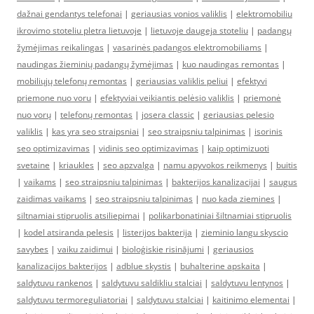
dažnai gendantys telefonai
|
geriausias vonios valiklis
|
elektromobiliu
ikrovimo stoteliu pletra lietuvoje
|
lietuvoje daugeja stoteliu
|
padangų
žymėjimas reikalingas
|
vasarinės padangos elektromobiliams
|
naudingas žieminių padangų žymėjimas
|
kuo naudingas remontas
|
mobiliųjų telefonų remontas
|
geriausias valiklis peliui
|
efektyvi
priemone nuo voru
|
efektyviai veikiantis pelėsio valiklis
|
priemonė
nuo vorų
|
telefonų remontas
|
josera classic
|
geriausias pelesio
valiklis
|
kas yra seo straipsniai
|
seo straipsniu talpinimas
|
isorinis
seo optimizavimas
|
vidinis seo optimizavimas
|
kaip optimizuoti
svetaine
|
kriaukles
|
seo apzvalga
|
namu apyvokos reikmenys
|
buitis
|
vaikams
|
seo straipsniu talpinimas
|
bakterijos kanalizacijai
|
saugus
zaidimas vaikams
|
seo straipsniu talpinimas
|
nuo kada ziemines
|
siltnamiai stipruolis atsiliepimai
|
polikarbonatiniai šiltnamiai stipruolis
|
kodel atsiranda pelesis
|
listerijos bakterija
|
zieminio langu skyscio
savybes
|
vaiku zaidimui
|
bioloģiskie risinājumi
|
geriausios
kanalizacijos bakterijos
|
adblue skystis
|
buhalterine apskaita
|
saldytuvu rankenos
|
saldytuvu saldikliu stalciai
|
saldytuvu lentynos
|
saldytuvu termoreguliatoriai
|
saldytuvu stalciai
|
kaitinimo elementai
|