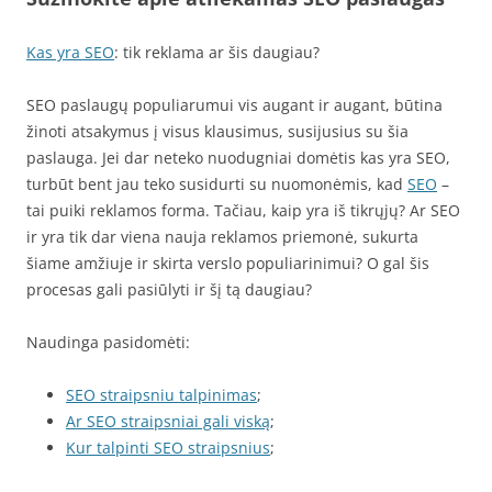
Kas yra SEO
: tik reklama ar šis daugiau?
SEO paslaugų populiarumui vis augant ir augant, būtina
žinoti atsakymus į visus klausimus, susijusius su šia
paslauga. Jei dar neteko nuodugniai domėtis kas yra SEO,
turbūt bent jau teko susidurti su nuomonėmis, kad
SEO
–
tai puiki reklamos forma. Tačiau, kaip yra iš tikrųjų? Ar SEO
ir yra tik dar viena nauja reklamos priemonė, sukurta
šiame amžiuje ir skirta verslo populiarinimui? O gal šis
procesas gali pasiūlyti ir šį tą daugiau?
Naudinga pasidomėti:
SEO straipsniu talpinimas
;
Ar SEO straipsniai gali viską
;
Kur talpinti SEO straipsnius
;