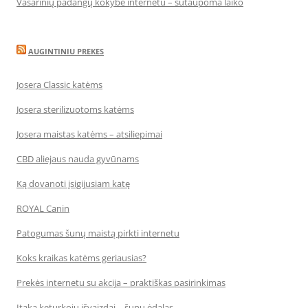
Vasarinių padangų kokybė internetu – sutaupoma laiko
AUGINTINIU PREKES
Josera Classic katėms
Josera sterilizuotoms katėms
Josera maistas katėms – atsiliepimai
CBD aliejaus nauda gyvūnams
Ką dovanoti įsigijusiam katę
ROYAL Canin
Patogumas šunų maistą pirkti internetu
Koks kraikas katėms geriausias?
Prekės internetu su akcija – praktiškas pasirinkimas
Įtaka keturkojų išvaizdai – šunų ėdalas