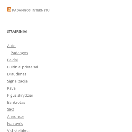
PADANGOS INTERNETU
STRAIPSNIAI
Auto
Padangos
Baldai
Buitiniai prietaisai
Draudimas
Signalizacija
Kava
Pigūs skrydžiai
Bankrotas
SEO
Annonser
Įvairovės
Visi skelbimai