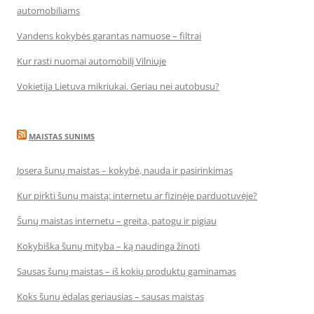
automobiliams
Vandens kokybės garantas namuose – filtrai
Kur rasti nuomai automobilį Vilniuje
Vokietija Lietuva mikriukai. Geriau nei autobusu?
MAISTAS SUNIMS
Josera šunų maistas – kokybė, nauda ir pasirinkimas
Kur pirkti šunų maistą: internetu ar fizinėje parduotuvėje?
Šunų maistas internetu – greita, patogu ir pigiau
Kokybiška šunų mityba – ką naudinga žinoti
Sausas šunų maistas – iš kokių produktų gaminamas
Koks šunų ėdalas geriausias – sausas maistas