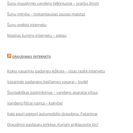
Šunų maudynės vandens telkiniuose – svarbu žinoti
Šunų mityba – tinkamiausias sausas maistas
Šunų prekės internetu
Maistas šunims internetu – pigiau
DRAUDIMAS INTERNETU
Kokių vasarinių padangų ieškote – visas rasite internetu
Vasarinės padangos keičiamos vasarai – kodėl
Šiuolaikiškas pasirinkimas – vandens aparatai ofisui
Vandens filtrai namui – kokybei
Kaip gauti pigesnį automobilio draudimą. Patarimai
Draudimo paslaugų pirkėjai. Kuriam priklausote Jūs?