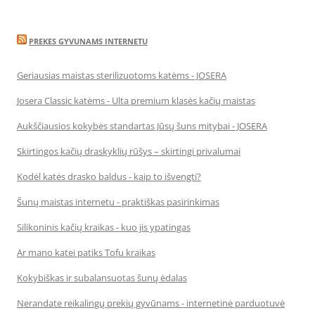
PREKES GYVUNAMS INTERNETU
Geriausias maistas sterilizuotoms katėms - JOSERA
Josera Classic katėms - Ulta premium klasės kačių maistas
Aukščiausios kokybės standartas Jūsų šuns mitybai - JOSERA
Skirtingos kačių draskyklių rūšys – skirtingi privalumai
Kodėl katės drasko baldus - kaip to išvengti?
Šunų maistas internetu - praktiškas pasirinkimas
Silikoninis kačių kraikas - kuo jis ypatingas
Ar mano katei patiks Tofu kraikas
Kokybiškas ir subalansuotas šunų ėdalas
Nerandate reikalingų prekių gyvūnams - internetinė parduotuvė