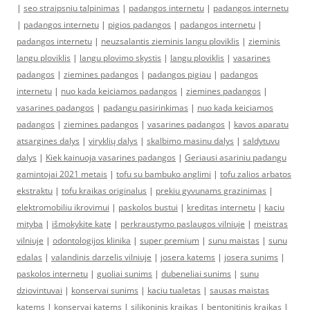
|
seo straipsniu talpinimas
|
padangos internetu
|
padangos internetu
|
padangos internetu
|
pigios padangos
|
padangos internetu
|
padangos internetu
|
neuzsalantis zieminis langu ploviklis
|
zieminis
langu ploviklis
|
langu plovimo skystis
|
langu ploviklis
|
vasarines
padangos
|
ziemines padangos
|
padangos pigiau
|
padangos
internetu
|
nuo kada keiciamos padangos
|
ziemines padangos
|
vasarines padangos
|
padangu pasirinkimas
|
nuo kada keiciamos
padangos
|
ziemines padangos
|
vasarines padangos
|
kavos aparatu
atsargines dalys
|
viryklių dalys
|
skalbimo masinu dalys
|
saldytuvu
dalys
|
Kiek kainuoja vasarines padangos
|
Geriausi asariniu padangu
gamintojai 2021 metais
|
tofu su bambuko anglimi
|
tofu zalios arbatos
ekstraktu
|
tofu kraikas originalus
|
prekiu gyvunams grazinimas
|
elektromobiliu ikrovimui
|
paskolos bustui
|
kreditas internetu
|
kaciu
mityba
|
išmokykite katę
|
perkraustymo paslaugos vilniuje
|
meistras
vilniuje
|
odontologijos klinika
|
super premium
|
sunu maistas
|
sunu
edalas
|
valandinis darzelis vilniuje
|
josera katems
|
josera sunims
|
paskolos internetu
|
guoliai sunims
|
dubeneliai sunims
|
sunu
dziovintuvai
|
konservai sunims
|
kaciu tualetas
|
sausas maistas
katems
|
konservai katems
|
silikoninis kraikas
|
bentonitinis kraikas
|