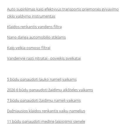
Auto supirkimas kaip efektyvus transporto priemonės gyvavimo
ciklo valdymo instrumentas
Klaidos renkantis vandens filtrą
Nano danga automobilio stiklams
Kaip veikia osmoso filtrai
Vandenyje rasti nitratai - poveikis sveikatai
5 būdų panaudoti lauko namelį vaikams
2026 6 būdų panaudoti žaidimų aikšteles vaikams
7 būdų panaudoti žaidimų namelį vaikams
Dažniausios klaidos renkantis vaikų namelius
11 būdų panaudoti medinę laipiojimo sienelę