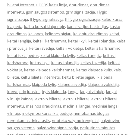
bilietai internetu
,
DFDS keltu linija
,
draudimas
,
draudimas
internetu
,
gsm saugos sistemos
,
gsm signalizacija
,
I lygio
signalizacija
,
II lygio signalizacija
,
III lygio signalizacija
,
kalbu kursai
klaipeda
,
kalbu kursai klaipedoje
,
kanalizacijos bakterijos
,
kasko
draudimas
,
keliones
,
keliones pigiau
,
kelioniu draudimas
,
keltai
,
keltai i anglija
,
keltai i karlshamna
,
keltai i kyli
,
keltai i olandija
,
keltai
i prancuzija
,
keltai i svedija
,
keltai i vokietija
,
keltai is karlshamno
,
keltai is klaipedos
,
keltai klaipeda kylis
,
keltas i anglija
,
keltas i
karlshamna
,
keltas i kyli
,
keltas i olandija
,
keltas i svedija
,
keltas i
vokietija
,
keltas klaipeda karlshamnas
,
keltas klaipeda kulis
,
keltu
bilietai
,
keltu bilietai internetu
,
keltu bilietai pigiau
,
klaipeda
karlshamnas
,
klaipeda kylis
,
klaipeda svedija
,
klaipeda vokietija
,
konvejerio juostos
,
kylis klaipeda
,
langai
,
langai vilniuje
,
langai
vilniuje kainos
,
lektuvo bilietai
,
lektuvu bilietai
,
lektuvu bilietai
internetu
,
masinos draudimas
,
mediniai langai
,
mediniai langai
vilniuje
,
mokymosi kursai klaipedoje
,
nemokamas blog'as
,
nemokamas tinklarastis
,
nuoteku valymo irenginiai
,
palydovine
saugos sistema
,
palydovine signalizacija
,
paskutines minutes