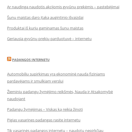
Ar naudinga naudotis akcijomis gyvūnų prekėmis – pastebėjimai
Šunų maistas daro įtaką augintinio išvaizdai
Produktai iš kurių gaminamas šunų maistas
Geriausia gyvūnų prekių parduotuvė – internetu
PADANGOS INTERNETU
Automobilių supirkimas yra ekonominė nauda fiziniams
pardavėjams ir smulkiam verslui
Žieminių padangų žymėjimo reikšmės, Nauda ir Atsakomybė
naudojant
Padangų žymėjimas – Viskas ką reikia žinoti
Pigias vasarines padangas rasite internetu
Tik vasarinės padangos internetu – naudotų nepirkčiau