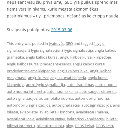
nepaisant visų šių privalumų, SEO yra puikus sprendimas
tiems verslininkams, kurie mėgsta ekonomiškus
pasirinkimus – t.y., priemones, nešančias keleriopą naudą.
Straipsnis patalpintas:
2015-03-06
This entry was posted in
Įvairovės
,
SEO
and tagged
1 lygio
signalizacija
,
2 lygio signalizacija
,
3 lygio signalizacija
,
anglu kalbos
gramatika
,
anglu kalbos kursai
,
anglu kalbos kursai klaipedoje
,
anglu kalbos kursai pradedantiesiems
,
anglu kalbos kursai
pradedantiesiems klaipedoje
,
anglu kalbos laikai
,
anglu kalbos
mokymasis
,
anglu kursai
,
anglu kursai klaipeda
,
anglu kursai
klaipedoje
,
antro lygio signalizacija
,
auto draudimas
,
auto nuoma
,
auto nuoma internetu
,
auto nuoma kaina
,
auto saugos sistemos
,
auto signalizacijos
,
automobilio nuoma
,
automobiliu nuoma
,
automobiliu signalizacijos
,
autosignalizacija
,
autosignalizacijos
,
avia
bilietai
,
aviabilietai
,
aviabilietai i londona
,
aviabilietai i milana
,
aviabilietai i osla
,
aviabilietai pigiau
,
bakterijos kanalizacijai
,
bilietai
,
bilietai internetu
,
bilietai traukiniu
,
blog
,
DFDS keltai
,
DFDS keltu