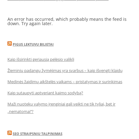
An error has occurred, which probably means the feed is
down. Try again later.
PIGUS LEKTUVU BILIETAI
Kaip išsirinkti geriausią pelėsio valiklį
Žieminių padangų žymėjimas yra svarbus – kaip išvengti klaidų
Medinės žaidimų aikštelės vaikams – pristatymas ir surinkimas
Kaip sutaupyti aptveriant kaimo sodybą?
Maži nuotekų valymo įrenginiai gali veikti ne tik tyliai, bet ir
„nematomai‘‘?
SEO STRAIPSNIU TALPINIMAS