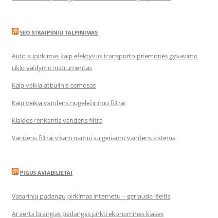
SEO STRAIPSNIU TALPINIMAS
Auto supirkimas kaip efektyvus transporto priemonės gyvavimo
ciklo valdymo instrumentas
Kaip veikia atbulinis osmosas
Kaip veikia vandens nugeležinimo filtrai
Klaidos renkantis vandens filtrą
Vandens filtrai visam namui su geriamo vandens sistema
PIGUS AVIABILIETAI
Vasarinių padangų pirkimas internetu – geriausia išeitis
Ar verta brangias padangas pirkti ekonominės klasės