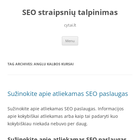
Skip
to
SEO straipsnių talpinimas
content
cytai.lt
Menu
TAG ARCHIVES:
ANGLU KALBOS KURSAI
Sužinokite apie atliekamas SEO paslaugas
Sužinokite apie atliekamas SEO paslaugas. Informacijos
apie kokybiškai atliekamas arba kaip tai padaryti kuo
kokybiškiau niekada nebuvo per daug.
Sužinokite apie atliekamas SEO paslaugas