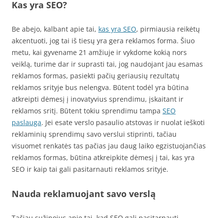
Kas yra SEO?
Be abejo, kalbant apie tai,
kas yra SEO
, pirmiausia reikėtų
akcentuoti, jog tai iš tiesų yra gera reklamos forma. Šiuo
metu, kai gyvename 21 amžiuje ir vykdome kokią nors
veiklą, turime dar ir suprasti tai, jog naudojant jau esamas
reklamos formas, pasiekti pačių geriausių rezultatų
reklamos srityje bus nelengva. Būtent todėl yra būtina
atkreipti dėmesį į inovatyvius sprendimu, įskaitant ir
reklamos sritį. Būtent tokiu sprendimu tampa
SEO
paslauga
. Jei esate verslo pasaulio atstovas ir nuolat ieškoti
reklaminių sprendimų savo verslui stiprinti, tačiau
visuomet renkatės tas pačias jau daug laiko egzistuojančias
reklamos formas, būtina atkreipkite dėmesį į tai, kas yra
SEO ir kaip tai gali pasitarnauti reklamos srityje.
Nauda reklamuojant savo verslą
Tačiau sužinojus apie tai, kad SEO gali pasitarnauti