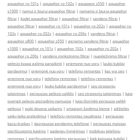
aquaphor ro-101s
|
aquaphor ro-102s
|
aquapgor s550
|
aquaphor
s1000
|
namui ir biurui aquaphor filtrai
|
namams ir biurui aquaphor
filtrai
|
kodel aquaphor filtrai
|
aquaphor filtrai
|
vandens filtrai
|
aquaphor filtrai
|
aquaphor ro-101s
|
aquaphor ro-202s
|
aquaphor ro-
102s
|
aquaphor ro-202s
|
aquaphor ro-206s
|
vandens filtrai
|
aquaphor s800
|
aquaphor s550
|
geriamo vandens filtrai
|
aquaphor
s1000
|
aquaphor ro 101s
|
aquaphor 102s
|
aquaphor ro 202s
|
aquaphor ro 206s
|
vandens minkstinimo filtrai
|
nugeležinimo filtrai
|
pelesio kvapa galima panaikinti
|
priemone nuo voru
|
lauko kubilai
pardavimui
|
priemonė nuo vorų
|
telefonų remontas
|
kas yra seo
|
priemone nuo voru
|
telefonų remontas
|
telefonų remontas
|
priemonė nuo vorų
|
lauko kubilai pardavimui
|
seo straipsniu
talpinimas
|
geriausias pelėsio valiklis
|
seo straipsniu talpinimas
|
kaip
isvengti pelesio atsiradimo namuose
|
kaip išsirinkti geriausią valiklį
pelėsiui
|
puiki dovana vaikams
|
smagiam žaidimui kieme
|
aikštelės
vaikų laiko praleidimui
|
telefonų remontas naudingas
|
geriausias
kaciu kraikas
|
dazniausiai gendantys telefonai
|
geriausias maistas
sterilizuotoms katėms
|
padangų žymėjimas
|
mobiliųjų telefonų
remontas
|
sterilizuotoms katėms geriausias
|
kiek kainuoja kubilai
|