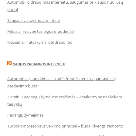
Automobilio draudimas internetu. Saugumas priklauso nuo Jūsų
pačių!
Saugaus vairavimo atmintinė
Mitas ar realybė tas pigus draudimas?
Klausimai ir atsakymai dėl draudimo
NAUJOS PADANGOS INTERNETU
Automobilių supirkimas – kodėl žmonės renkasi paprastesnį
pardavimo būdą?
Žieminių padangų žymėjimo reikšmės – Atsakomybė nesilaikant
taisyklių
Padangų žymėjimas
Turbokompresoriaus veikimo principai – būdai išvengti remonto