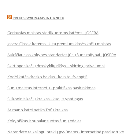
PREKES GYVUNAMS INTERNETU
Geriausias maistas sterilizuotoms katėms - JOSERA
Josera Classic katėms - Ulta premium klasės kačių maistas
Aukščiausios kokybės standartas Jūsų šuns mitybai - JOSERA
Skirtingos kačių draskyklių rūšys – skirtingi privalumai
Kodėl katės drasko baldus - kaip to išvengti?
Šunų maistas internetu - praktiškas pasirinkimas
Silikoninis kačių kraikas - kuo jis ypatingas
Ar mano katei patiks Tofu kraikas
Kokybiškas ir subalansuotas šunų ėdalas
Nerandate reikalingų prekių gyvūnams - internetinė parduotuvė