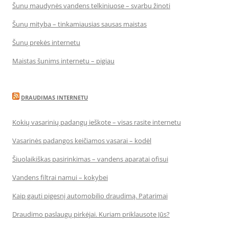
Šunų maudynės vandens telkiniuose – svarbu žinoti
Šunų mityba – tinkamiausias sausas maistas
Šunų prekės internetu
Maistas šunims internetu – pigiau
DRAUDIMAS INTERNETU
Kokių vasarinių padangų ieškote – visas rasite internetu
Vasarinės padangos keičiamos vasarai – kodėl
Šiuolaikiškas pasirinkimas – vandens aparatai ofisui
Vandens filtrai namui – kokybei
Kaip gauti pigesnį automobilio draudimą. Patarimai
Draudimo paslaugų pirkėjai. Kuriam priklausote Jūs?