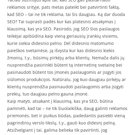
reklamos srityje, pats metas pateikt bei patvirtinti faktą,
kad SEO – tai ne tik reklama, tai šis daugiau. Ką dar duoda
SEO? Tai suprasti padės kur kas platesnis atsakymas į
klausimą, kas yra SEO. Pasirodo, jog SEO šios paslaugos
teikėjai apibūdina kaip vieną geriausių įrankių visiems,
kurie siekia didesnio pelno. Dėl didesnio matomumo
paieškos svetainėse, ją išvysta kur kas didesnis kiekis
žmonių, t.y., būsimų pirkėjų arba klientų. Nemaža dalis jų
nusprendžia pasirinkti būtent tą internetinę svetainę bei
pasinaudoti būtent tos įmonės paslaugomis ar įsigyti jos
siūlomos produkcijos. Natūralu, jog kuo daugiau pirkėjų ar
klientų nusprendžia pasinaudoti paslaugomis arba įsigyti
prekių, tuo daugiau pelno gauna įmonė.
Kaip matyti, atsakant į klausimą, kas yra SEO, būtina
paminėti, kad tai – ne tik šiuolaikiška, daug galinti reklamos
priemonės, bet ir puikus būdas, padedantis pasiekti vieną
pagrindinių verslo tikslų, t.y., gauti kuo didesnį pelną.
Atsižvelgiant į tai, galima belieka tik pavirtinti, jog