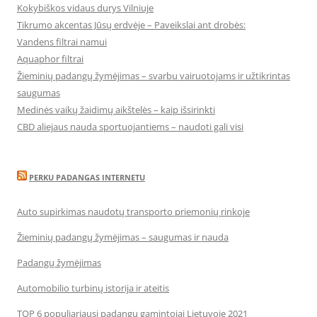
Kokybiškos vidaus durys Vilniuje
Tikrumo akcentas Jūsų erdvėje – Paveikslai ant drobės:
Vandens filtrai namui
Aquaphor filtrai
Žieminių padangų žymėjimas – svarbu vairuotojams ir užtikrintas
saugumas
Medinės vaikų žaidimų aikštelės – kaip išsirinkti
CBD aliejaus nauda sportuojantiems – naudoti gali visi
PERKU PADANGAS INTERNETU
Auto supirkimas naudotų transporto priemonių rinkoje
Žieminių padangų žymėjimas – saugumas ir nauda
Padangų žymėjimas
Automobilio turbinų istorija ir ateitis
TOP 6 populiariausi padangų gamintojai Lietuvoje 2021