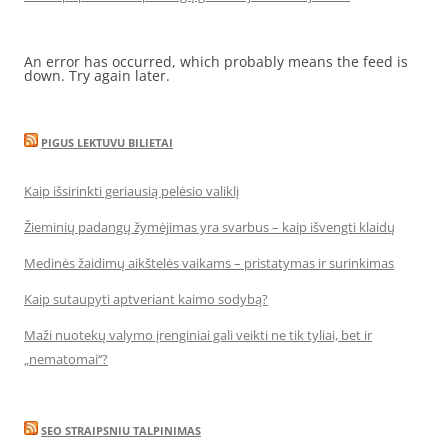
An error has occurred, which probably means the feed is
down. Try again later.
PIGUS LEKTUVU BILIETAI
Kaip išsirinkti geriausią pelėsio valiklį
Žieminių padangų žymėjimas yra svarbus – kaip išvengti klaidų
Medinės žaidimų aikštelės vaikams – pristatymas ir surinkimas
Kaip sutaupyti aptveriant kaimo sodybą?
Maži nuotekų valymo įrenginiai gali veikti ne tik tyliai, bet ir
„nematomai‘‘?
SEO STRAIPSNIU TALPINIMAS