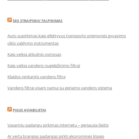
SEO STRAIPSNIU TALPINIMAS
Auto supirkimas kaip efektyvus transporto priemonės gyvavimo
ciklo valdymo instrumentas
Kaip veikia atbulinis osmosas
Kaip veikia vandens nugeležinimo filtrai
Klaidos renkantis vandens filtrą
Vandens filtrai visam namui su geriamo vandens sistema
PIGUS AVIABILIETAI
Vasarinių padangų pirkimas internetu – geriausia išeitis
Ar verta brangias padangas pirkti ekonominės klasės