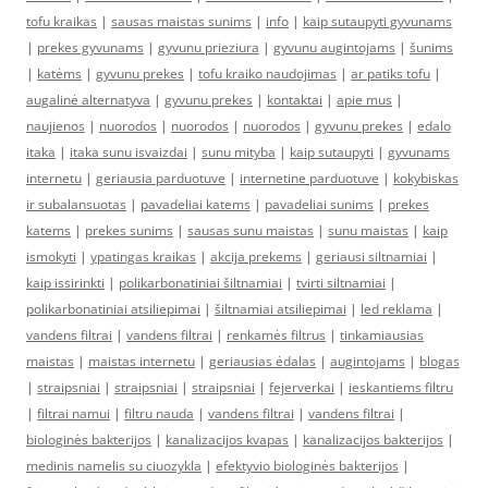
tofu kraikas
|
sausas maistas sunims
|
info
|
kaip sutaupyti gyvunams
|
prekes gyvunams
|
gyvunu prieziura
|
gyvunu augintojams
|
šunims
|
katėms
|
gyvunu prekes
|
tofu kraiko naudojimas
|
ar patiks tofu
|
augalinė alternatyva
|
gyvunu prekes
|
kontaktai
|
apie mus
|
naujienos
|
nuorodos
|
nuorodos
|
nuorodos
|
gyvunu prekes
|
edalo
itaka
|
itaka sunu isvaizdai
|
sunu mityba
|
kaip sutaupyti
|
gyvunams
internetu
|
geriausia parduotuve
|
internetine parduotuve
|
kokybiskas
ir subalansuotas
|
pavadeliai katems
|
pavadeliai sunims
|
prekes
katems
|
prekes sunims
|
sausas sunu maistas
|
sunu maistas
|
kaip
ismokyti
|
ypatingas kraikas
|
akcija prekems
|
geriausi siltnamiai
|
kaip issirinkti
|
polikarbonatiniai šiltnamiai
|
tvirti siltnamiai
|
polikarbonatiniai atsiliepimai
|
šiltnamiai atsiliepimai
|
led reklama
|
vandens filtrai
|
vandens filtrai
|
renkamės filtrus
|
tinkamiausias
maistas
|
maistas internetu
|
geriausias ėdalas
|
augintojams
|
blogas
|
straipsniai
|
straipsniai
|
straipsniai
|
fejerverkai
|
ieskantiems filtru
|
filtrai namui
|
filtru nauda
|
vandens filtrai
|
vandens filtrai
|
biologinės bakterijos
|
kanalizacijos kvapas
|
kanalizacijos bakterijos
|
medinis namelis su ciuozykla
|
efektyvio biologinės bakterijos
|