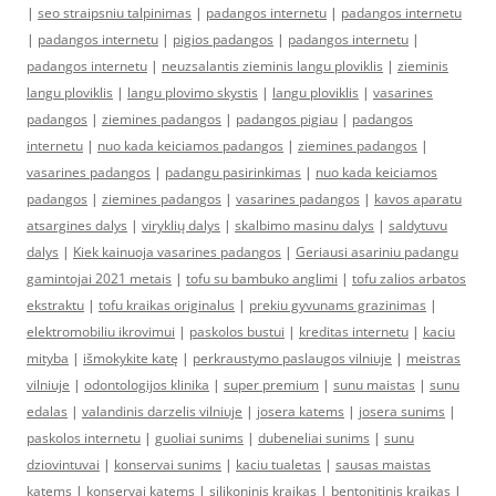
|
seo straipsniu talpinimas
|
padangos internetu
|
padangos internetu
|
padangos internetu
|
pigios padangos
|
padangos internetu
|
padangos internetu
|
neuzsalantis zieminis langu ploviklis
|
zieminis
langu ploviklis
|
langu plovimo skystis
|
langu ploviklis
|
vasarines
padangos
|
ziemines padangos
|
padangos pigiau
|
padangos
internetu
|
nuo kada keiciamos padangos
|
ziemines padangos
|
vasarines padangos
|
padangu pasirinkimas
|
nuo kada keiciamos
padangos
|
ziemines padangos
|
vasarines padangos
|
kavos aparatu
atsargines dalys
|
viryklių dalys
|
skalbimo masinu dalys
|
saldytuvu
dalys
|
Kiek kainuoja vasarines padangos
|
Geriausi asariniu padangu
gamintojai 2021 metais
|
tofu su bambuko anglimi
|
tofu zalios arbatos
ekstraktu
|
tofu kraikas originalus
|
prekiu gyvunams grazinimas
|
elektromobiliu ikrovimui
|
paskolos bustui
|
kreditas internetu
|
kaciu
mityba
|
išmokykite katę
|
perkraustymo paslaugos vilniuje
|
meistras
vilniuje
|
odontologijos klinika
|
super premium
|
sunu maistas
|
sunu
edalas
|
valandinis darzelis vilniuje
|
josera katems
|
josera sunims
|
paskolos internetu
|
guoliai sunims
|
dubeneliai sunims
|
sunu
dziovintuvai
|
konservai sunims
|
kaciu tualetas
|
sausas maistas
katems
|
konservai katems
|
silikoninis kraikas
|
bentonitinis kraikas
|