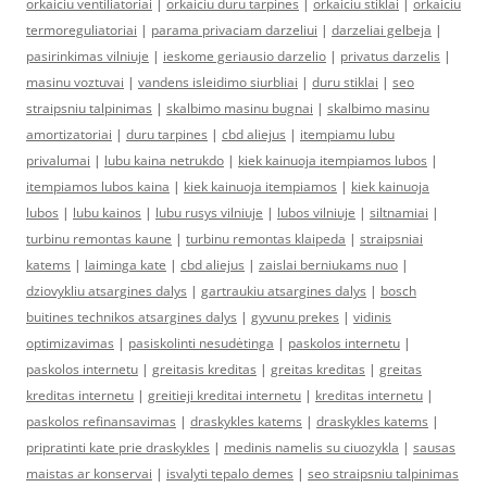
orkaiciu ventiliatoriai
|
orkaiciu duru tarpines
|
orkaiciu stiklai
|
orkaiciu
termoreguliatoriai
|
parama privaciam darzeliui
|
darzeliai gelbeja
|
pasirinkimas vilniuje
|
ieskome geriausio darzelio
|
privatus darzelis
|
masinu voztuvai
|
vandens isleidimo siurbliai
|
duru stiklai
|
seo
straipsniu talpinimas
|
skalbimo masinu bugnai
|
skalbimo masinu
amortizatoriai
|
duru tarpines
|
cbd aliejus
|
itempiamu lubu
privalumai
|
lubu kaina netrukdo
|
kiek kainuoja itempiamos lubos
|
itempiamos lubos kaina
|
kiek kainuoja itempiamos
|
kiek kainuoja
lubos
|
lubu kainos
|
lubu rusys vilniuje
|
lubos vilniuje
|
siltnamiai
|
turbinu remontas kaune
|
turbinu remontas klaipeda
|
straipsniai
katems
|
laiminga kate
|
cbd aliejus
|
zaislai berniukams nuo
|
dziovykliu atsargines dalys
|
gartraukiu atsargines dalys
|
bosch
buitines technikos atsargines dalys
|
gyvunu prekes
|
vidinis
optimizavimas
|
pasiskolinti nesudėtinga
|
paskolos internetu
|
paskolos internetu
|
greitasis kreditas
|
greitas kreditas
|
greitas
kreditas internetu
|
greitieji kreditai internetu
|
kreditas internetu
|
paskolos refinansavimas
|
draskykles katems
|
draskykles katems
|
pripratinti kate prie draskykles
|
medinis namelis su ciuozykla
|
sausas
maistas ar konservai
|
isvalyti tepalo demes
|
seo straipsniu talpinimas