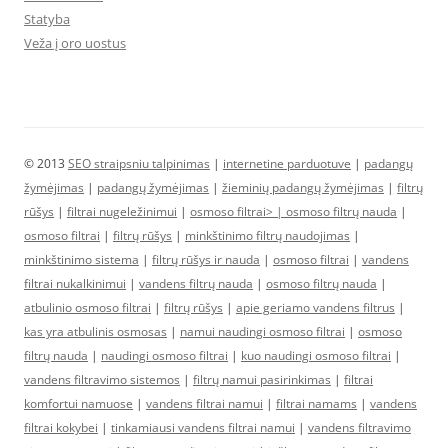
Statyba
Veža į oro uostus
© 2013
SEO straipsniu talpinimas
|
internetine parduotuve
|
padangų
žymėjimas
|
padangų žymėjimas
|
žieminių padangų žymėjimas
|
filtrų
rūšys
|
filtrai nugeležinimui
|
osmoso filtrai> |
osmoso filtrų nauda
|
osmoso filtrai
|
filtrų rūšys
|
minkštinimo filtrų naudojimas
|
minkštinimo sistema
|
filtrų rūšys ir nauda
|
osmoso filtrai
|
vandens
filtrai nukalkinimui
|
vandens filtrų nauda
|
osmoso filtrų nauda
|
atbulinio osmoso filtrai
|
filtrų rūšys
|
apie geriamo vandens filtrus
|
kas yra atbulinis osmosas
|
namui naudingi osmoso filtrai
|
osmoso
filtrų nauda
|
naudingi osmoso filtrai
|
kuo naudingi osmoso filtrai
|
vandens filtravimo sistemos
|
filtrų namui pasirinkimas
|
filtrai
komfortui namuose
|
vandens filtrai namui
|
filtrai namams
|
vandens
filtrai kokybei
|
tinkamiausi vandens filtrai namui
|
vandens filtravimo