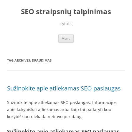
Skip
to
SEO straipsnių talpinimas
content
cytai.lt
Menu
TAG ARCHIVES:
DRAUDIMAS
Sužinokite apie atliekamas SEO paslaugas
Sužinokite apie atliekamas SEO paslaugas. Informacijos
apie kokybiškai atliekamas arba kaip tai padaryti kuo
kokybiškiau niekada nebuvo per daug.
Sužinokite apie atliekamas SEO paslaugas