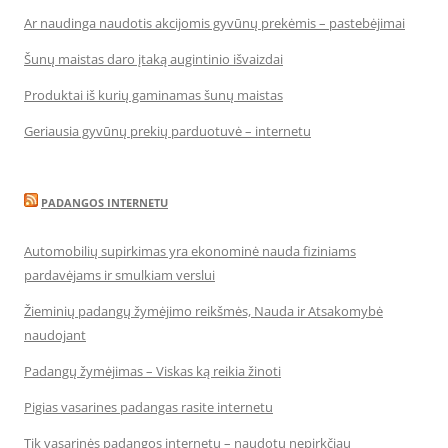
Ar naudinga naudotis akcijomis gyvūnų prekėmis – pastebėjimai
Šunų maistas daro įtaką augintinio išvaizdai
Produktai iš kurių gaminamas šunų maistas
Geriausia gyvūnų prekių parduotuvė – internetu
PADANGOS INTERNETU
Automobilių supirkimas yra ekonominė nauda fiziniams
pardavėjams ir smulkiam verslui
Žieminių padangų žymėjimo reikšmės, Nauda ir Atsakomybė
naudojant
Padangų žymėjimas – Viskas ką reikia žinoti
Pigias vasarines padangas rasite internetu
Tik vasarinės padangos internetu – naudotų nepirkčiau