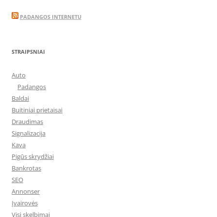
PADANGOS INTERNETU
STRAIPSNIAI
Auto
Padangos
Baldai
Buitiniai prietaisai
Draudimas
Signalizacija
Kava
Pigūs skrydžiai
Bankrotas
SEO
Annonser
Įvairovės
Visi skelbimai