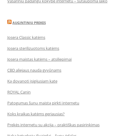
Vasarinių padangų kokybė internetu – sutaupoma laiko
AUGINTINIU PREKES
Josera Classic katėms
Josera sterilizuotoms katėms
Josera maistas katėms – atsiliepimai
CBD aliejaus nauda gyvūnams
Ką dovanoti įsigijusiam katę
ROYAL Canin
Patogumas šunų maistą pirkti internetu
Koks kraikas katėms geriausias?
Prekės internetu su akcija – praktiškas pasirinkimas
Įtaka keturkojų išvaizdai – šunų ėdalas