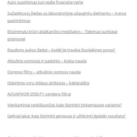
Auto supirkimas turi realią finansinę vertę
Sužadėtuvių žiedas su laboratorijoje užaugintu deimantu – tvarus
pasirinkimas
Ekstremalų krūvį atlaikančios medžiagos – Tiekimas sunkiajai
pramonei
Raudono aukso žiedai – kodėl jie traukia šiuolaikines poras?
Atbulinis osmosas ir paskirtis – Kokia nauda
Osmoso filtrų – atbulinio osmoso nauda
Išskirtinio vyrų stiliaus atributas – kaklaraištis
AQUAPHOR S550 P1 vandens filtrai
Vienkartiniai rankšluosčiai: kaip išsirinkti tinkamiausią variantą?
Geliniai lakai: kaip išsirinkti geriausią ir užtikrinti ilgalaikį rezultatą?