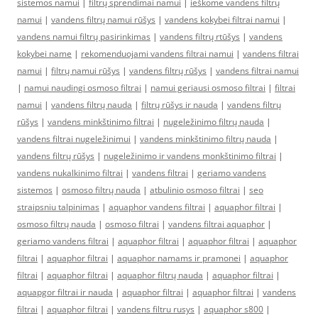
sistemos namui
|
filtrų sprendimai namui
|
ieškome vandens filtrų
namui
|
vandens filtrų namui rūšys
|
vandens kokybei filtrai namui
|
vandens namui filtrų pasirinkimas
|
vandens filtrų rtūšys
|
vandens
kokybei name
|
rekomenduojami vandens filtrai namui
|
vandens filtrai
namui
|
filtrų namui rūšys
|
vandens filtrų rūšys
|
vandens filtrai namui
|
namui naudingi osmoso filtrai
|
namui geriausi osmoso filtrai
|
filtrai
namui
|
vandens filtrų nauda
|
filtrų rūšys ir nauda
|
vandens filtrų
rūšys
|
vandens minkštinimo filtrai
|
nugeležinimo filtrų nauda
|
vandens filtrai nugeležinimui
|
vandens minkštinimo filtrų nauda
|
vandens filtrų rūšys
|
nugeležinimo ir vandens monkštinimo filtrai
|
vandens nukalkinimo filtrai
|
vandens filtrai
|
geriamo vandens
sistemos
|
osmoso filtrų nauda
|
atbulinio osmoso filtrai
|
seo
straipsniu talpinimas
|
aquaphor vandens filtrai
|
aquaphor filtrai
|
osmoso filtrų nauda
|
osmoso filtrai
|
vandens filtrai aquaphor
|
geriamo vandens filtrai
|
aquaphor filtrai
|
aquaphor filtrai
|
aquaphor
filtrai
|
aquaphor filtrai
|
aquaphor namams ir pramonei
|
aquaphor
filtrai
|
aquaphor filtrai
|
aquaphor filtrų nauda
|
aquaphor filtrai
|
aquapgor filtrai ir nauda
|
aquaphor filtrai
|
aquaphor filtrai
|
vandens
filtrai
|
aquaphor filtrai
|
vandens filtru rusys
|
aquaphor s800
|