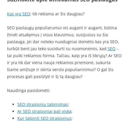
Kas yra SEO
: tik reklama ar šis daugiau?
SEO paslaugų populiarumui vis augant ir augant, būtina
žinoti atsakymus į visus klausimus, susijusius su šia
paslauga. Jei dar neteko nuodugniai domėtis kas yra SEO,
turbūt bent jau teko susidurti su nuomonėmis, kad
SEO
–
tai puiki reklamos forma. Tačiau, kaip yra iš tikrųjų? Ar SEO
ir yra tik dar viena nauja reklamos priemonė, sukurta
šiame amžiuje ir skirta verslo populiarinimui? O gal šis
procesas gali pasiūlyti ir šį tą daugiau?
Naudinga pasidomėti:
SEO straipsniu talpinimas
;
Ar SEO straipsniai gali viską
;
Kur talpinti SEO straipsnius
;