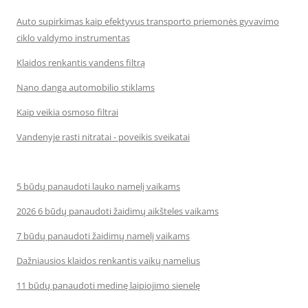
Auto supirkimas kaip efektyvus transporto priemonės gyvavimo
ciklo valdymo instrumentas
Klaidos renkantis vandens filtrą
Nano danga automobilio stiklams
Kaip veikia osmoso filtrai
Vandenyje rasti nitratai - poveikis sveikatai
5 būdų panaudoti lauko namelį vaikams
2026 6 būdų panaudoti žaidimų aikšteles vaikams
7 būdų panaudoti žaidimų namelį vaikams
Dažniausios klaidos renkantis vaikų namelius
11 būdų panaudoti medinę laipiojimo sienelę