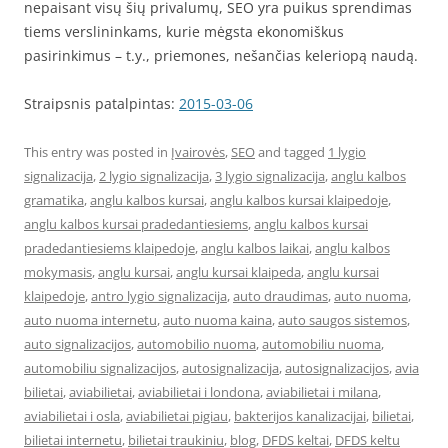
nepaisant visų šių privalumų, SEO yra puikus sprendimas
tiems verslininkams, kurie mėgsta ekonomiškus
pasirinkimus – t.y., priemones, nešančias keleriopą naudą.
Straipsnis patalpintas:
2015-03-06
This entry was posted in
Įvairovės
,
SEO
and tagged
1 lygio
signalizacija
,
2 lygio signalizacija
,
3 lygio signalizacija
,
anglu kalbos
gramatika
,
anglu kalbos kursai
,
anglu kalbos kursai klaipedoje
,
anglu kalbos kursai pradedantiesiems
,
anglu kalbos kursai
pradedantiesiems klaipedoje
,
anglu kalbos laikai
,
anglu kalbos
mokymasis
,
anglu kursai
,
anglu kursai klaipeda
,
anglu kursai
klaipedoje
,
antro lygio signalizacija
,
auto draudimas
,
auto nuoma
,
auto nuoma internetu
,
auto nuoma kaina
,
auto saugos sistemos
,
auto signalizacijos
,
automobilio nuoma
,
automobiliu nuoma
,
automobiliu signalizacijos
,
autosignalizacija
,
autosignalizacijos
,
avia
bilietai
,
aviabilietai
,
aviabilietai i londona
,
aviabilietai i milana
,
aviabilietai i osla
,
aviabilietai pigiau
,
bakterijos kanalizacijai
,
bilietai
,
bilietai internetu
,
bilietai traukiniu
,
blog
,
DFDS keltai
,
DFDS keltu