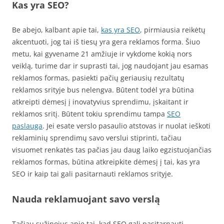
Kas yra SEO?
Be abejo, kalbant apie tai,
kas yra SEO
, pirmiausia reikėtų
akcentuoti, jog tai iš tiesų yra gera reklamos forma. Šiuo
metu, kai gyvename 21 amžiuje ir vykdome kokią nors
veiklą, turime dar ir suprasti tai, jog naudojant jau esamas
reklamos formas, pasiekti pačių geriausių rezultatų
reklamos srityje bus nelengva. Būtent todėl yra būtina
atkreipti dėmesį į inovatyvius sprendimu, įskaitant ir
reklamos sritį. Būtent tokiu sprendimu tampa
SEO
paslauga
. Jei esate verslo pasaulio atstovas ir nuolat ieškoti
reklaminių sprendimų savo verslui stiprinti, tačiau
visuomet renkatės tas pačias jau daug laiko egzistuojančias
reklamos formas, būtina atkreipkite dėmesį į tai, kas yra
SEO ir kaip tai gali pasitarnauti reklamos srityje.
Nauda reklamuojant savo verslą
Tačiau sužinojus apie tai, kad SEO gali pasitarnauti