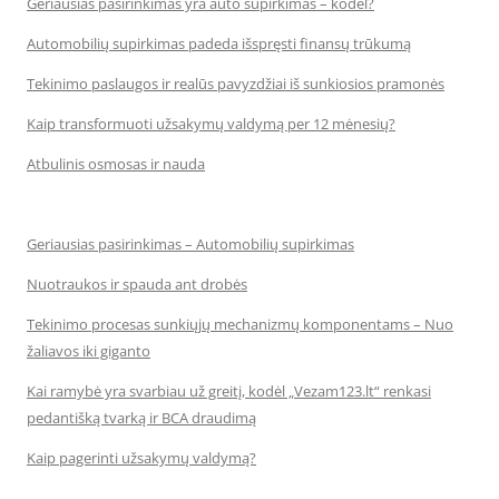
Geriausias pasirinkimas yra auto supirkimas – kodėl?
Automobilių supirkimas padeda išspręsti finansų trūkumą
Tekinimo paslaugos ir realūs pavyzdžiai iš sunkiosios pramonės
Kaip transformuoti užsakymų valdymą per 12 mėnesių?
Atbulinis osmosas ir nauda
Geriausias pasirinkimas – Automobilių supirkimas
Nuotraukos ir spauda ant drobės
Tekinimo procesas sunkiųjų mechanizmų komponentams – Nuo
žaliavos iki giganto
Kai ramybė yra svarbiau už greitį, kodėl „Vezam123.lt“ renkasi
pedantišką tvarką ir BCA draudimą
Kaip pagerinti užsakymų valdymą?