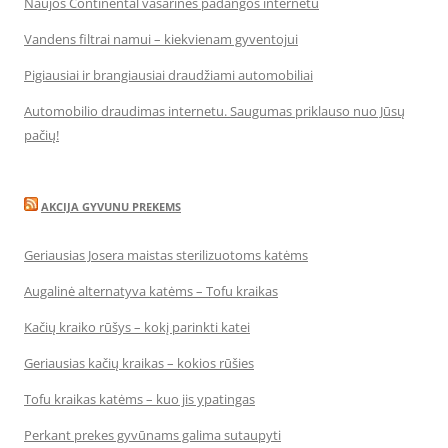
Naujos Continental vasarinės padangos internetu
Vandens filtrai namui – kiekvienam gyventojui
Pigiausiai ir brangiausiai draudžiami automobiliai
Automobilio draudimas internetu. Saugumas priklauso nuo Jūsų
pačių!
AKCIJA GYVUNU PREKEMS
Geriausias Josera maistas sterilizuotoms katėms
Augalinė alternatyva katėms – Tofu kraikas
Kačių kraiko rūšys – kokį parinkti katei
Geriausias kačių kraikas – kokios rūšies
Tofu kraikas katėms – kuo jis ypatingas
Perkant prekes gyvūnams galima sutaupyti