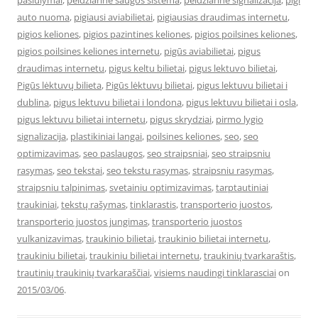
pasiulymai
,
peidziarine saugos sistema
,
peidziarine signalizacija
,
pigi
auto nuoma
,
pigiausi aviabilietai
,
pigiausias draudimas internetu
,
pigios keliones
,
pigios pazintines keliones
,
pigios poilsines keliones
,
pigios poilsines keliones internetu
,
pigūs aviabilietai
,
pigus
draudimas internetu
,
pigus keltu bilietai
,
pigus lektuvo bilietai
,
Pigūs lėktuvų bilieta
,
Pigūs lėktuvų bilietai
,
pigus lektuvu bilietai i
dublina
,
pigus lektuvu bilietai i londona
,
pigus lektuvu bilietai i osla
,
pigus lektuvu bilietai internetu
,
pigus skrydziai
,
pirmo lygio
signalizacija
,
plastikiniai langai
,
poilsines keliones
,
seo
,
seo
optimizavimas
,
seo paslaugos
,
seo straipsniai
,
seo straipsniu
rasymas
,
seo tekstai
,
seo tekstu rasymas
,
straipsniu rasymas
,
straipsniu talpinimas
,
svetainiu optimizavimas
,
tarptautiniai
traukiniai
,
tekstų rašymas
,
tinklarastis
,
transporterio juostos
,
transporterio juostos jungimas
,
transporterio juostos
vulkanizavimas
,
traukinio bilietai
,
traukinio bilietai internetu
,
traukiniu bilietai
,
traukiniu bilietai internetu
,
traukinių tvarkaraštis
,
trautinių traukinių tvarkaraščiai
,
visiems naudingi tinklarasciai
on
2015/03/06
.