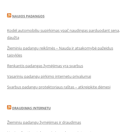
NAUJOS PADANGOS
Kodėl automobilių supirkimas ypač naudingas parduodant seną,
daužtą
Žieminių padangų reikšmės – Nauda ir atsakomybė pažeidus
taisykles
Renkantis padangas žymėjimas yra svarbus
Vasarinių padangų pirkimo internetu privalumai
Svarbus padangų protektoriaus raštas – atkreipkite dėmesį
DRAUDIMAS INTERNETU
Žieminių padangų žymėjimas ir draudimas