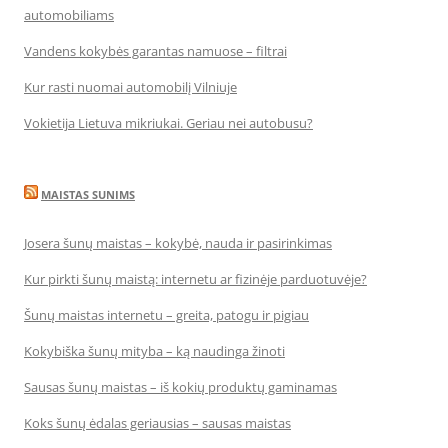
automobiliams
Vandens kokybės garantas namuose – filtrai
Kur rasti nuomai automobilį Vilniuje
Vokietija Lietuva mikriukai. Geriau nei autobusu?
MAISTAS SUNIMS
Josera šunų maistas – kokybė, nauda ir pasirinkimas
Kur pirkti šunų maistą: internetu ar fizinėje parduotuvėje?
Šunų maistas internetu – greita, patogu ir pigiau
Kokybiška šunų mityba – ką naudinga žinoti
Sausas šunų maistas – iš kokių produktų gaminamas
Koks šunų ėdalas geriausias – sausas maistas