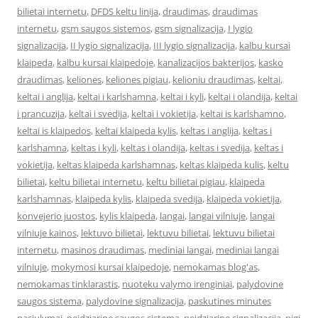
bilietai internetu
,
DFDS keltu linija
,
draudimas
,
draudimas
internetu
,
gsm saugos sistemos
,
gsm signalizacija
,
I lygio
signalizacija
,
II lygio signalizacija
,
III lygio signalizacija
,
kalbu kursai
klaipeda
,
kalbu kursai klaipedoje
,
kanalizacijos bakterijos
,
kasko
draudimas
,
keliones
,
keliones pigiau
,
kelioniu draudimas
,
keltai
,
keltai i anglija
,
keltai i karlshamna
,
keltai i kyli
,
keltai i olandija
,
keltai
i prancuzija
,
keltai i svedija
,
keltai i vokietija
,
keltai is karlshamno
,
keltai is klaipedos
,
keltai klaipeda kylis
,
keltas i anglija
,
keltas i
karlshamna
,
keltas i kyli
,
keltas i olandija
,
keltas i svedija
,
keltas i
vokietija
,
keltas klaipeda karlshamnas
,
keltas klaipeda kulis
,
keltu
bilietai
,
keltu bilietai internetu
,
keltu bilietai pigiau
,
klaipeda
karlshamnas
,
klaipeda kylis
,
klaipeda svedija
,
klaipeda vokietija
,
konvejerio juostos
,
kylis klaipeda
,
langai
,
langai vilniuje
,
langai
vilniuje kainos
,
lektuvo bilietai
,
lektuvu bilietai
,
lektuvu bilietai
internetu
,
masinos draudimas
,
mediniai langai
,
mediniai langai
vilniuje
,
mokymosi kursai klaipedoje
,
nemokamas blog'as
,
nemokamas tinklarastis
,
nuoteku valymo irenginiai
,
palydovine
saugos sistema
,
palydovine signalizacija
,
paskutines minutes