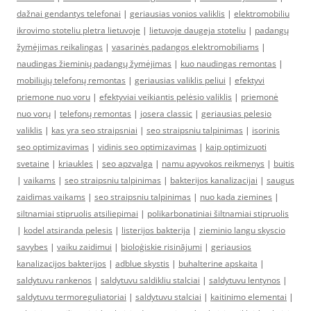
dažnai gendantys telefonai
|
geriausias vonios valiklis
|
elektromobiliu
ikrovimo stoteliu pletra lietuvoje
|
lietuvoje daugeja stoteliu
|
padangų
žymėjimas reikalingas
|
vasarinės padangos elektromobiliams
|
naudingas žieminių padangų žymėjimas
|
kuo naudingas remontas
|
mobiliųjų telefonų remontas
|
geriausias valiklis peliui
|
efektyvi
priemone nuo voru
|
efektyviai veikiantis pelėsio valiklis
|
priemonė
nuo vorų
|
telefonų remontas
|
josera classic
|
geriausias pelesio
valiklis
|
kas yra seo straipsniai
|
seo straipsniu talpinimas
|
isorinis
seo optimizavimas
|
vidinis seo optimizavimas
|
kaip optimizuoti
svetaine
|
kriaukles
|
seo apzvalga
|
namu apyvokos reikmenys
|
buitis
|
vaikams
|
seo straipsniu talpinimas
|
bakterijos kanalizacijai
|
saugus
zaidimas vaikams
|
seo straipsniu talpinimas
|
nuo kada ziemines
|
siltnamiai stipruolis atsiliepimai
|
polikarbonatiniai šiltnamiai stipruolis
|
kodel atsiranda pelesis
|
listerijos bakterija
|
zieminio langu skyscio
savybes
|
vaiku zaidimui
|
bioloģiskie risinājumi
|
geriausios
kanalizacijos bakterijos
|
adblue skystis
|
buhalterine apskaita
|
saldytuvu rankenos
|
saldytuvu saldikliu stalciai
|
saldytuvu lentynos
|
saldytuvu termoreguliatoriai
|
saldytuvu stalciai
|
kaitinimo elementai
|