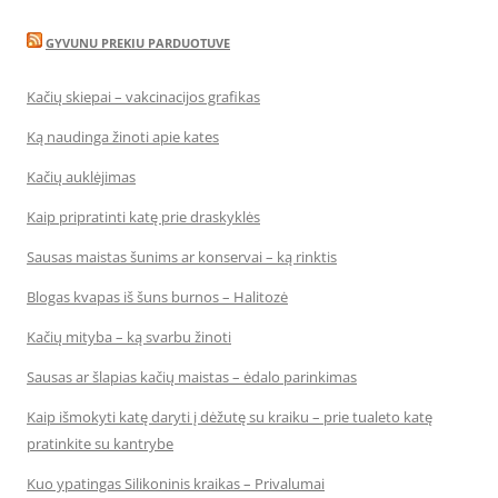
GYVUNU PREKIU PARDUOTUVE
Kačių skiepai – vakcinacijos grafikas
Ką naudinga žinoti apie kates
Kačių auklėjimas
Kaip pripratinti katę prie draskyklės
Sausas maistas šunims ar konservai – ką rinktis
Blogas kvapas iš šuns burnos – Halitozė
Kačių mityba – ką svarbu žinoti
Sausas ar šlapias kačių maistas – ėdalo parinkimas
Kaip išmokyti katę daryti į dėžutę su kraiku – prie tualeto katę
pratinkite su kantrybe
Kuo ypatingas Silikoninis kraikas – Privalumai