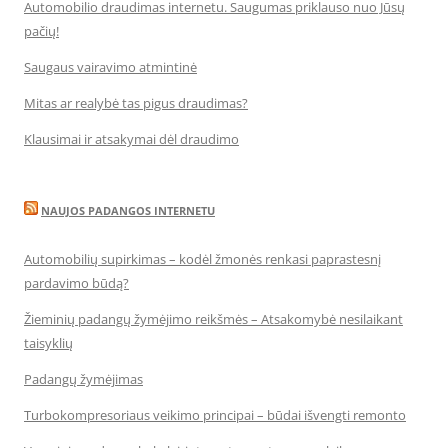
Automobilio draudimas internetu. Saugumas priklauso nuo Jūsų
pačių!
Saugaus vairavimo atmintinė
Mitas ar realybė tas pigus draudimas?
Klausimai ir atsakymai dėl draudimo
NAUJOS PADANGOS INTERNETU
Automobilių supirkimas – kodėl žmonės renkasi paprastesnį
pardavimo būdą?
Žieminių padangų žymėjimo reikšmės – Atsakomybė nesilaikant
taisyklių
Padangų žymėjimas
Turbokompresoriaus veikimo principai – būdai išvengti remonto