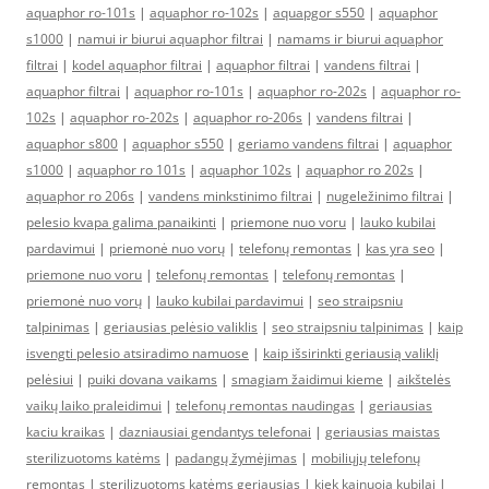
aquaphor ro-101s
|
aquaphor ro-102s
|
aquapgor s550
|
aquaphor
s1000
|
namui ir biurui aquaphor filtrai
|
namams ir biurui aquaphor
filtrai
|
kodel aquaphor filtrai
|
aquaphor filtrai
|
vandens filtrai
|
aquaphor filtrai
|
aquaphor ro-101s
|
aquaphor ro-202s
|
aquaphor ro-
102s
|
aquaphor ro-202s
|
aquaphor ro-206s
|
vandens filtrai
|
aquaphor s800
|
aquaphor s550
|
geriamo vandens filtrai
|
aquaphor
s1000
|
aquaphor ro 101s
|
aquaphor 102s
|
aquaphor ro 202s
|
aquaphor ro 206s
|
vandens minkstinimo filtrai
|
nugeležinimo filtrai
|
pelesio kvapa galima panaikinti
|
priemone nuo voru
|
lauko kubilai
pardavimui
|
priemonė nuo vorų
|
telefonų remontas
|
kas yra seo
|
priemone nuo voru
|
telefonų remontas
|
telefonų remontas
|
priemonė nuo vorų
|
lauko kubilai pardavimui
|
seo straipsniu
talpinimas
|
geriausias pelėsio valiklis
|
seo straipsniu talpinimas
|
kaip
isvengti pelesio atsiradimo namuose
|
kaip išsirinkti geriausią valiklį
pelėsiui
|
puiki dovana vaikams
|
smagiam žaidimui kieme
|
aikštelės
vaikų laiko praleidimui
|
telefonų remontas naudingas
|
geriausias
kaciu kraikas
|
dazniausiai gendantys telefonai
|
geriausias maistas
sterilizuotoms katėms
|
padangų žymėjimas
|
mobiliųjų telefonų
remontas
|
sterilizuotoms katėms geriausias
|
kiek kainuoja kubilai
|