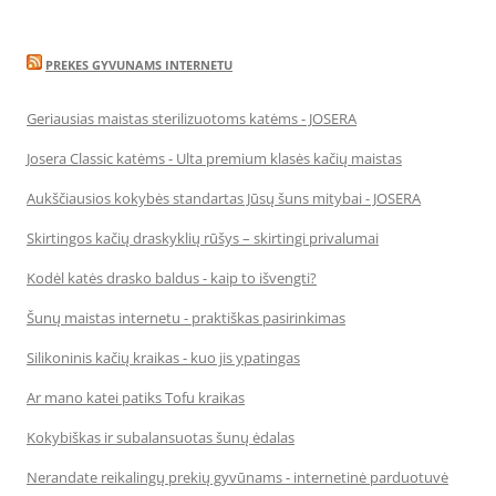
PREKES GYVUNAMS INTERNETU
Geriausias maistas sterilizuotoms katėms - JOSERA
Josera Classic katėms - Ulta premium klasės kačių maistas
Aukščiausios kokybės standartas Jūsų šuns mitybai - JOSERA
Skirtingos kačių draskyklių rūšys – skirtingi privalumai
Kodėl katės drasko baldus - kaip to išvengti?
Šunų maistas internetu - praktiškas pasirinkimas
Silikoninis kačių kraikas - kuo jis ypatingas
Ar mano katei patiks Tofu kraikas
Kokybiškas ir subalansuotas šunų ėdalas
Nerandate reikalingų prekių gyvūnams - internetinė parduotuvė