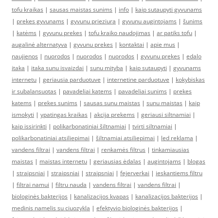
tofu kraikas
|
sausas maistas sunims
|
info
|
kaip sutaupyti gyvunams
|
prekes gyvunams
|
gyvunu prieziura
|
gyvunu augintojams
|
šunims
|
katėms
|
gyvunu prekes
|
tofu kraiko naudojimas
|
ar patiks tofu
|
augalinė alternatyva
|
gyvunu prekes
|
kontaktai
|
apie mus
|
naujienos
|
nuorodos
|
nuorodos
|
nuorodos
|
gyvunu prekes
|
edalo
itaka
|
itaka sunu isvaizdai
|
sunu mityba
|
kaip sutaupyti
|
gyvunams
internetu
|
geriausia parduotuve
|
internetine parduotuve
|
kokybiskas
ir subalansuotas
|
pavadeliai katems
|
pavadeliai sunims
|
prekes
katems
|
prekes sunims
|
sausas sunu maistas
|
sunu maistas
|
kaip
ismokyti
|
ypatingas kraikas
|
akcija prekems
|
geriausi siltnamiai
|
kaip issirinkti
|
polikarbonatiniai šiltnamiai
|
tvirti siltnamiai
|
polikarbonatiniai atsiliepimai
|
šiltnamiai atsiliepimai
|
led reklama
|
vandens filtrai
|
vandens filtrai
|
renkamės filtrus
|
tinkamiausias
maistas
|
maistas internetu
|
geriausias ėdalas
|
augintojams
|
blogas
|
straipsniai
|
straipsniai
|
straipsniai
|
fejerverkai
|
ieskantiems filtru
|
filtrai namui
|
filtru nauda
|
vandens filtrai
|
vandens filtrai
|
biologinės bakterijos
|
kanalizacijos kvapas
|
kanalizacijos bakterijos
|
medinis namelis su ciuozykla
|
efektyvio biologinės bakterijos
|