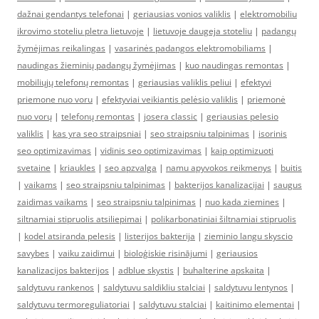
dažnai gendantys telefonai
|
geriausias vonios valiklis
|
elektromobiliu
ikrovimo stoteliu pletra lietuvoje
|
lietuvoje daugeja stoteliu
|
padangų
žymėjimas reikalingas
|
vasarinės padangos elektromobiliams
|
naudingas žieminių padangų žymėjimas
|
kuo naudingas remontas
|
mobiliųjų telefonų remontas
|
geriausias valiklis peliui
|
efektyvi
priemone nuo voru
|
efektyviai veikiantis pelėsio valiklis
|
priemonė
nuo vorų
|
telefonų remontas
|
josera classic
|
geriausias pelesio
valiklis
|
kas yra seo straipsniai
|
seo straipsniu talpinimas
|
isorinis
seo optimizavimas
|
vidinis seo optimizavimas
|
kaip optimizuoti
svetaine
|
kriaukles
|
seo apzvalga
|
namu apyvokos reikmenys
|
buitis
|
vaikams
|
seo straipsniu talpinimas
|
bakterijos kanalizacijai
|
saugus
zaidimas vaikams
|
seo straipsniu talpinimas
|
nuo kada ziemines
|
siltnamiai stipruolis atsiliepimai
|
polikarbonatiniai šiltnamiai stipruolis
|
kodel atsiranda pelesis
|
listerijos bakterija
|
zieminio langu skyscio
savybes
|
vaiku zaidimui
|
bioloģiskie risinājumi
|
geriausios
kanalizacijos bakterijos
|
adblue skystis
|
buhalterine apskaita
|
saldytuvu rankenos
|
saldytuvu saldikliu stalciai
|
saldytuvu lentynos
|
saldytuvu termoreguliatoriai
|
saldytuvu stalciai
|
kaitinimo elementai
|