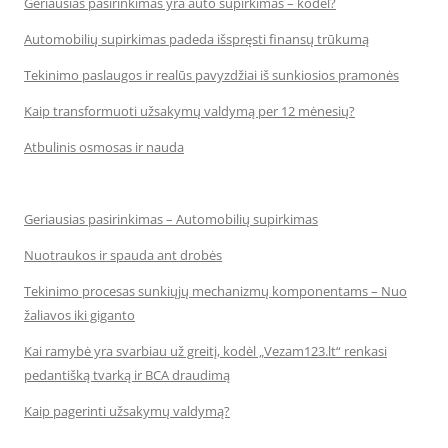
Geriausias pasirinkimas yra auto supirkimas – kodėl?
Automobilių supirkimas padeda išspręsti finansų trūkumą
Tekinimo paslaugos ir realūs pavyzdžiai iš sunkiosios pramonės
Kaip transformuoti užsakymų valdymą per 12 mėnesių?
Atbulinis osmosas ir nauda
Geriausias pasirinkimas – Automobilių supirkimas
Nuotraukos ir spauda ant drobės
Tekinimo procesas sunkiųjų mechanizmų komponentams – Nuo
žaliavos iki giganto
Kai ramybė yra svarbiau už greitį, kodėl „Vezam123.lt“ renkasi
pedantišką tvarką ir BCA draudimą
Kaip pagerinti užsakymų valdymą?