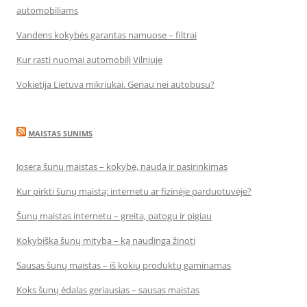
automobiliams
Vandens kokybės garantas namuose – filtrai
Kur rasti nuomai automobilį Vilniuje
Vokietija Lietuva mikriukai. Geriau nei autobusu?
MAISTAS SUNIMS
Josera šunų maistas – kokybė, nauda ir pasirinkimas
Kur pirkti šunų maistą: internetu ar fizinėje parduotuvėje?
Šunų maistas internetu – greita, patogu ir pigiau
Kokybiška šunų mityba – ką naudinga žinoti
Sausas šunų maistas – iš kokių produktų gaminamas
Koks šunų ėdalas geriausias – sausas maistas