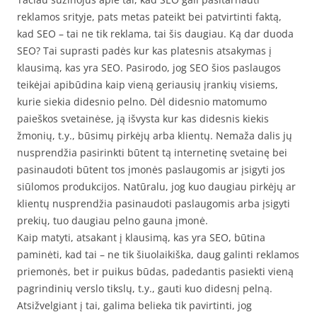
reklamos srityje, pats metas pateikt bei patvirtinti faktą,
kad SEO – tai ne tik reklama, tai šis daugiau. Ką dar duoda
SEO? Tai suprasti padės kur kas platesnis atsakymas į
klausimą, kas yra SEO. Pasirodo, jog SEO šios paslaugos
teikėjai apibūdina kaip vieną geriausių įrankių visiems,
kurie siekia didesnio pelno. Dėl didesnio matomumo
paieškos svetainėse, ją išvysta kur kas didesnis kiekis
žmonių, t.y., būsimų pirkėjų arba klientų. Nemaža dalis jų
nusprendžia pasirinkti būtent tą internetinę svetainę bei
pasinaudoti būtent tos įmonės paslaugomis ar įsigyti jos
siūlomos produkcijos. Natūralu, jog kuo daugiau pirkėjų ar
klientų nusprendžia pasinaudoti paslaugomis arba įsigyti
prekių, tuo daugiau pelno gauna įmonė.
Kaip matyti, atsakant į klausimą, kas yra SEO, būtina
paminėti, kad tai – ne tik šiuolaikiška, daug galinti reklamos
priemonės, bet ir puikus būdas, padedantis pasiekti vieną
pagrindinių verslo tikslų, t.y., gauti kuo didesnį pelną.
Atsižvelgiant į tai, galima belieka tik pavirtinti, jog