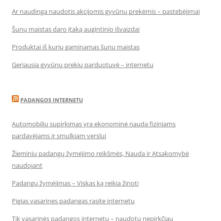
Ar naudinga naudotis akcijomis gyvūnų prekėmis – pastebėjimai
Šunų maistas daro įtaką augintinio išvaizdai
Produktai iš kurių gaminamas šunų maistas
Geriausia gyvūnų prekių parduotuvė – internetu
PADANGOS INTERNETU
Automobilių supirkimas yra ekonominė nauda fiziniams
pardavėjams ir smulkiam verslui
Žieminių padangų žymėjimo reikšmės, Nauda ir Atsakomybė
naudojant
Padangų žymėjimas – Viskas ką reikia žinoti
Pigias vasarines padangas rasite internetu
Tik vasarinės padangos internetu – naudotų nepirkčiau