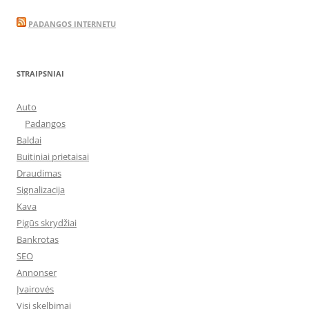
PADANGOS INTERNETU
STRAIPSNIAI
Auto
Padangos
Baldai
Buitiniai prietaisai
Draudimas
Signalizacija
Kava
Pigūs skrydžiai
Bankrotas
SEO
Annonser
Įvairovės
Visi skelbimai