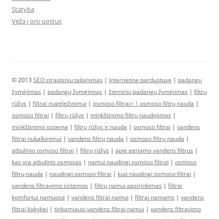
Statyba
Veža į oro uostus
© 2013
SEO straipsniu talpinimas
|
internetine parduotuve
|
padangų
žymėjimas
|
padangų žymėjimas
|
žieminių padangų žymėjimas
|
filtrų
rūšys
|
filtrai nugeležinimui
|
osmoso filtrai> |
osmoso filtrų nauda
|
osmoso filtrai
|
filtrų rūšys
|
minkštinimo filtrų naudojimas
|
minkštinimo sistema
|
filtrų rūšys ir nauda
|
osmoso filtrai
|
vandens
filtrai nukalkinimui
|
vandens filtrų nauda
|
osmoso filtrų nauda
|
atbulinio osmoso filtrai
|
filtrų rūšys
|
apie geriamo vandens filtrus
|
kas yra atbulinis osmosas
|
namui naudingi osmoso filtrai
|
osmoso
filtrų nauda
|
naudingi osmoso filtrai
|
kuo naudingi osmoso filtrai
|
vandens filtravimo sistemos
|
filtrų namui pasirinkimas
|
filtrai
komfortui namuose
|
vandens filtrai namui
|
filtrai namams
|
vandens
filtrai kokybei
|
tinkamiausi vandens filtrai namui
|
vandens filtravimo