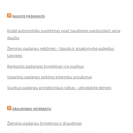
NAUJOS PADANGOS
Kodėl automobilių supirkimas ypač naudingas parduodant seną,
daužtą
Žieminių padangų reikšmės – Nauda ir atsakomybė pažeidus
taisykles
Renkantis padangas žymėjimas yra svarbus
Vasarinių padangų pirkimo internetu privalumai
Svarbus padangų protektoriaus raštas – atkreipkite dėmesį
DRAUDIMAS INTERNETU
Žieminių padangų žymėjimas ir draudimas