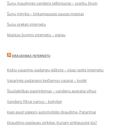
Šunų maudynės vandens telkiniuose – svarbu žinoti
Šunų mityba – tinkamiausias sausas maistas
Šunų prekės internetu
Maistas šunims internetu – pigiau
DRAUDIMAS INTERNETU
Kokių vasarinių padangų ieškote – visas rasite internetu
Vasarinės padangos keičiamos vasarai – kodėl
Šiuolaikiškas pasirinkimas – vandens aparatai ofisui
Vandens filtrai namui – kokybei
Kaip gauti pigesnį automobilio draudimą. Patarimai
Draudimo paslaugų pirkėjai. Kuriam priklausote Jūs?