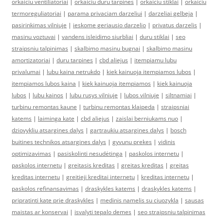
orkaiciu ventiliatoriai
|
orkaiciu duru tarpines
|
orkaiciu stiklai
|
orkaiciu
termoreguliatoriai
|
parama privaciam darzeliui
|
darzeliai gelbeja
|
pasirinkimas vilniuje
|
ieskome geriausio darzelio
|
privatus darzelis
|
masinu voztuvai
|
vandens isleidimo siurbliai
|
duru stiklai
|
seo
straipsniu talpinimas
|
skalbimo masinu bugnai
|
skalbimo masinu
amortizatoriai
|
duru tarpines
|
cbd aliejus
|
itempiamu lubu
privalumai
|
lubu kaina netrukdo
|
kiek kainuoja itempiamos lubos
|
itempiamos lubos kaina
|
kiek kainuoja itempiamos
|
kiek kainuoja
lubos
|
lubu kainos
|
lubu rusys vilniuje
|
lubos vilniuje
|
siltnamiai
|
turbinu remontas kaune
|
turbinu remontas klaipeda
|
straipsniai
katems
|
laiminga kate
|
cbd aliejus
|
zaislai berniukams nuo
|
dziovykliu atsargines dalys
|
gartraukiu atsargines dalys
|
bosch
buitines technikos atsargines dalys
|
gyvunu prekes
|
vidinis
optimizavimas
|
pasiskolinti nesudėtinga
|
paskolos internetu
|
paskolos internetu
|
greitasis kreditas
|
greitas kreditas
|
greitas
kreditas internetu
|
greitieji kreditai internetu
|
kreditas internetu
|
paskolos refinansavimas
|
draskykles katems
|
draskykles katems
|
pripratinti kate prie draskykles
|
medinis namelis su ciuozykla
|
sausas
maistas ar konservai
|
isvalyti tepalo demes
|
seo straipsniu talpinimas