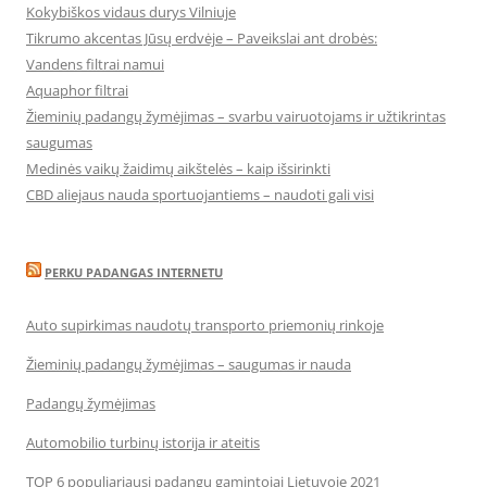
Kokybiškos vidaus durys Vilniuje
Tikrumo akcentas Jūsų erdvėje – Paveikslai ant drobės:
Vandens filtrai namui
Aquaphor filtrai
Žieminių padangų žymėjimas – svarbu vairuotojams ir užtikrintas
saugumas
Medinės vaikų žaidimų aikštelės – kaip išsirinkti
CBD aliejaus nauda sportuojantiems – naudoti gali visi
PERKU PADANGAS INTERNETU
Auto supirkimas naudotų transporto priemonių rinkoje
Žieminių padangų žymėjimas – saugumas ir nauda
Padangų žymėjimas
Automobilio turbinų istorija ir ateitis
TOP 6 populiariausi padangų gamintojai Lietuvoje 2021