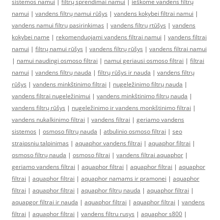
sistemos namui
|
filtrų sprendimai namui
|
ieškome vandens filtrų
namui
|
vandens filtrų namui rūšys
|
vandens kokybei filtrai namui
|
vandens namui filtrų pasirinkimas
|
vandens filtrų rtūšys
|
vandens
kokybei name
|
rekomenduojami vandens filtrai namui
|
vandens filtrai
namui
|
filtrų namui rūšys
|
vandens filtrų rūšys
|
vandens filtrai namui
|
namui naudingi osmoso filtrai
|
namui geriausi osmoso filtrai
|
filtrai
namui
|
vandens filtrų nauda
|
filtrų rūšys ir nauda
|
vandens filtrų
rūšys
|
vandens minkštinimo filtrai
|
nugeležinimo filtrų nauda
|
vandens filtrai nugeležinimui
|
vandens minkštinimo filtrų nauda
|
vandens filtrų rūšys
|
nugeležinimo ir vandens monkštinimo filtrai
|
vandens nukalkinimo filtrai
|
vandens filtrai
|
geriamo vandens
sistemos
|
osmoso filtrų nauda
|
atbulinio osmoso filtrai
|
seo
straipsniu talpinimas
|
aquaphor vandens filtrai
|
aquaphor filtrai
|
osmoso filtrų nauda
|
osmoso filtrai
|
vandens filtrai aquaphor
|
geriamo vandens filtrai
|
aquaphor filtrai
|
aquaphor filtrai
|
aquaphor
filtrai
|
aquaphor filtrai
|
aquaphor namams ir pramonei
|
aquaphor
filtrai
|
aquaphor filtrai
|
aquaphor filtrų nauda
|
aquaphor filtrai
|
aquapgor filtrai ir nauda
|
aquaphor filtrai
|
aquaphor filtrai
|
vandens
filtrai
|
aquaphor filtrai
|
vandens filtru rusys
|
aquaphor s800
|