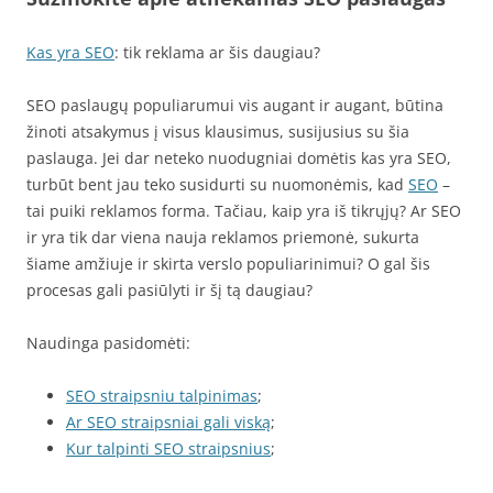
Kas yra SEO
: tik reklama ar šis daugiau?
SEO paslaugų populiarumui vis augant ir augant, būtina
žinoti atsakymus į visus klausimus, susijusius su šia
paslauga. Jei dar neteko nuodugniai domėtis kas yra SEO,
turbūt bent jau teko susidurti su nuomonėmis, kad
SEO
–
tai puiki reklamos forma. Tačiau, kaip yra iš tikrųjų? Ar SEO
ir yra tik dar viena nauja reklamos priemonė, sukurta
šiame amžiuje ir skirta verslo populiarinimui? O gal šis
procesas gali pasiūlyti ir šį tą daugiau?
Naudinga pasidomėti:
SEO straipsniu talpinimas
;
Ar SEO straipsniai gali viską
;
Kur talpinti SEO straipsnius
;