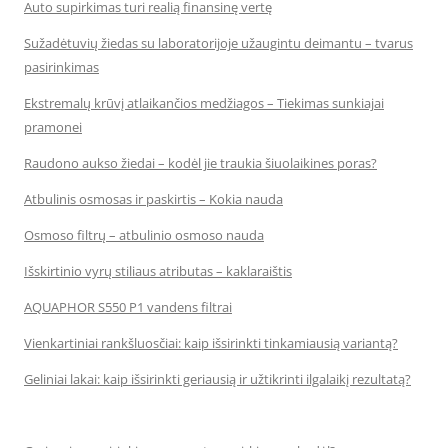
Auto supirkimas turi realią finansinę vertę
Sužadėtuvių žiedas su laboratorijoje užaugintu deimantu – tvarus
pasirinkimas
Ekstremalų krūvį atlaikančios medžiagos – Tiekimas sunkiajai
pramonei
Raudono aukso žiedai – kodėl jie traukia šiuolaikines poras?
Atbulinis osmosas ir paskirtis – Kokia nauda
Osmoso filtrų – atbulinio osmoso nauda
Išskirtinio vyrų stiliaus atributas – kaklaraištis
AQUAPHOR S550 P1 vandens filtrai
Vienkartiniai rankšluosčiai: kaip išsirinkti tinkamiausią variantą?
Geliniai lakai: kaip išsirinkti geriausią ir užtikrinti ilgalaikį rezultatą?