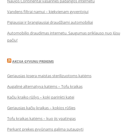
Naujos Continental vasarinės padangos internetu
Vandens filtrai namui – kiekvienam gyventojui
Pigiausiai ir brangiausiai draudžiami automobiliai
Automobilio draudimas internetu. Saugumas priklauso nuo Jūsų
pačių!
AKCIJA GYVUNU PREKEMS
Geriausias Josera maistas sterilizuotoms katėms
Augalinė alternatyva katėms – Tofu kraikas
Kačių kraiko rūšys – kokį parinkti katei
Geriausias kačių kraikas – kokios rūšies
Tofu kraikas katėms – kuo jis ypatingas
Perkant prekes gyvūnams galima sutaupyti