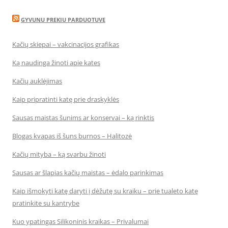
GYVUNU PREKIU PARDUOTUVE
Kačių skiepai – vakcinacijos grafikas
Ką naudinga žinoti apie kates
Kačių auklėjimas
Kaip pripratinti katę prie draskyklės
Sausas maistas šunims ar konservai – ką rinktis
Blogas kvapas iš šuns burnos – Halitozė
Kačių mityba – ką svarbu žinoti
Sausas ar šlapias kačių maistas – ėdalo parinkimas
Kaip išmokyti katę daryti į dėžutę su kraiku – prie tualeto katę
pratinkite su kantrybe
Kuo ypatingas Silikoninis kraikas – Privalumai