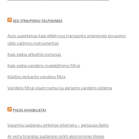
SEO STRAIPSNIU TALPINIMAS
Auto supirkimas kaip efektyvus transporto priemonės gyvavimo
ciklo valdymo instrumentas
Kaip veikia atbulinis osmosas
Kaip veikia vandens nugeležinimo filtrai
Klaidos renkantis vandens filtrą
Vandens filtrai visam namui su geriamo vandens sistema
PIGUS AVIABILIETAI
Vasarinių padangų pirkimas internetu – geriausia išeitis
Ar verta brangias padangas pirkti ekonominės klasės