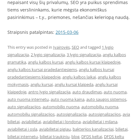
nepaisant visų šių privalumų, SEO yra puikus sprendimas
tiems verslininkams, kurie mėgsta ekonomiškus
pasirinkimus – t.y., priemones, nešančias keleriopą naudą.
Straipsnis patalpintas:
2015-03-06
This entry was posted in
Įvairovės
,
SEO
and tagged
1 lygio
signalizacija
,
2 lygio signalizacija
,
3 lygio signalizacija
,
anglu kalbos
gramatika
,
anglu kalbos kursai
,
anglu kalbos kursai klaipedoje
,
anglu kalbos kursai pradedantiesiems
,
anglu kalbos kursai
pradedantiesiems klaipedoje
,
anglu kalbos laikai
,
anglu kalbos
mokymasis
,
anglu kursai
,
anglu kursai klaipeda
,
anglu kursai
klaipedoje
,
antro lygio signalizacija
,
auto draudimas
,
auto nuoma
,
auto nuoma internetu
,
auto nuoma kaina
,
auto saugos sistemos
,
auto signalizacijos
,
automobilio nuoma
,
automobiliu nuoma
,
automobiliu signalizacijos
,
autosignalizacija
,
autosignalizacijos
,
avia
bilietai
,
aviabilietai
,
aviabilietai i londona
,
aviabilietai i milana
,
aviabilietai i osla
,
aviabilietai pigiau
,
bakterijos kanalizacijai
,
bilietai
,
bilietai internetu
,
bilietai traukiniu
,
blog
,
DFDS keltai
,
DFDS keltu