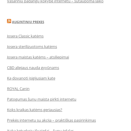
Vasarinių padangų kokybė internetu – sutaupoma laiko
AUGINTINIU PREKES
Josera Classic katėms
Josera sterilizuotoms katėms
Josera maistas katėms – atsiliepimai
CBD aliejaus nauda gyvūnams
Ką dovanoti įsigijusiam katę
ROYAL Canin
Patogumas šunų maistą pirkti internetu
Koks kraikas katėms geriausias?
Prekės internetu su akcija – praktiškas pasirinkimas
Įtaka keturkojų išvaizdai – šunų ėdalas