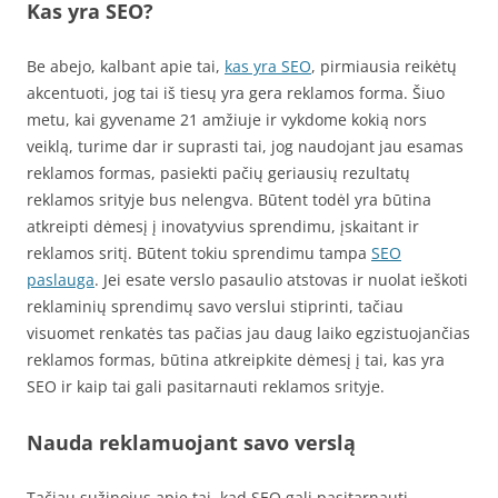
Kas yra SEO?
Be abejo, kalbant apie tai,
kas yra SEO
, pirmiausia reikėtų
akcentuoti, jog tai iš tiesų yra gera reklamos forma. Šiuo
metu, kai gyvename 21 amžiuje ir vykdome kokią nors
veiklą, turime dar ir suprasti tai, jog naudojant jau esamas
reklamos formas, pasiekti pačių geriausių rezultatų
reklamos srityje bus nelengva. Būtent todėl yra būtina
atkreipti dėmesį į inovatyvius sprendimu, įskaitant ir
reklamos sritį. Būtent tokiu sprendimu tampa
SEO
paslauga
. Jei esate verslo pasaulio atstovas ir nuolat ieškoti
reklaminių sprendimų savo verslui stiprinti, tačiau
visuomet renkatės tas pačias jau daug laiko egzistuojančias
reklamos formas, būtina atkreipkite dėmesį į tai, kas yra
SEO ir kaip tai gali pasitarnauti reklamos srityje.
Nauda reklamuojant savo verslą
Tačiau sužinojus apie tai, kad SEO gali pasitarnauti