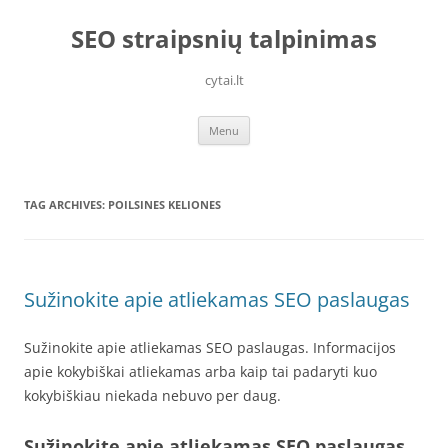
Skip
to
SEO straipsnių talpinimas
content
cytai.lt
Menu
TAG ARCHIVES:
POILSINES KELIONES
Sužinokite apie atliekamas SEO paslaugas
Sužinokite apie atliekamas SEO paslaugas. Informacijos
apie kokybiškai atliekamas arba kaip tai padaryti kuo
kokybiškiau niekada nebuvo per daug.
Sužinokite apie atliekamas SEO paslaugas