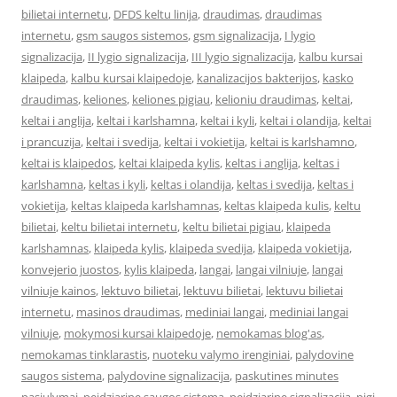
bilietai internetu
,
DFDS keltu linija
,
draudimas
,
draudimas
internetu
,
gsm saugos sistemos
,
gsm signalizacija
,
I lygio
signalizacija
,
II lygio signalizacija
,
III lygio signalizacija
,
kalbu kursai
klaipeda
,
kalbu kursai klaipedoje
,
kanalizacijos bakterijos
,
kasko
draudimas
,
keliones
,
keliones pigiau
,
kelioniu draudimas
,
keltai
,
keltai i anglija
,
keltai i karlshamna
,
keltai i kyli
,
keltai i olandija
,
keltai
i prancuzija
,
keltai i svedija
,
keltai i vokietija
,
keltai is karlshamno
,
keltai is klaipedos
,
keltai klaipeda kylis
,
keltas i anglija
,
keltas i
karlshamna
,
keltas i kyli
,
keltas i olandija
,
keltas i svedija
,
keltas i
vokietija
,
keltas klaipeda karlshamnas
,
keltas klaipeda kulis
,
keltu
bilietai
,
keltu bilietai internetu
,
keltu bilietai pigiau
,
klaipeda
karlshamnas
,
klaipeda kylis
,
klaipeda svedija
,
klaipeda vokietija
,
konvejerio juostos
,
kylis klaipeda
,
langai
,
langai vilniuje
,
langai
vilniuje kainos
,
lektuvo bilietai
,
lektuvu bilietai
,
lektuvu bilietai
internetu
,
masinos draudimas
,
mediniai langai
,
mediniai langai
vilniuje
,
mokymosi kursai klaipedoje
,
nemokamas blog'as
,
nemokamas tinklarastis
,
nuoteku valymo irenginiai
,
palydovine
saugos sistema
,
palydovine signalizacija
,
paskutines minutes