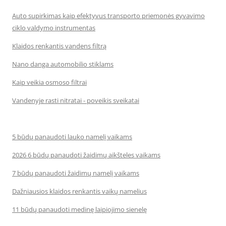
Auto supirkimas kaip efektyvus transporto priemonės gyvavimo
ciklo valdymo instrumentas
Klaidos renkantis vandens filtrą
Nano danga automobilio stiklams
Kaip veikia osmoso filtrai
Vandenyje rasti nitratai - poveikis sveikatai
5 būdų panaudoti lauko namelį vaikams
2026 6 būdų panaudoti žaidimų aikšteles vaikams
7 būdų panaudoti žaidimų namelį vaikams
Dažniausios klaidos renkantis vaikų namelius
11 būdų panaudoti medinę laipiojimo sienelę