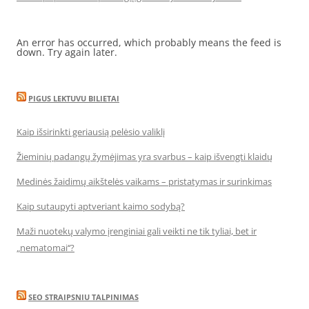
An error has occurred, which probably means the feed is
down. Try again later.
PIGUS LEKTUVU BILIETAI
Kaip išsirinkti geriausią pelėsio valiklį
Žieminių padangų žymėjimas yra svarbus – kaip išvengti klaidų
Medinės žaidimų aikštelės vaikams – pristatymas ir surinkimas
Kaip sutaupyti aptveriant kaimo sodybą?
Maži nuotekų valymo įrenginiai gali veikti ne tik tyliai, bet ir
„nematomai‘‘?
SEO STRAIPSNIU TALPINIMAS