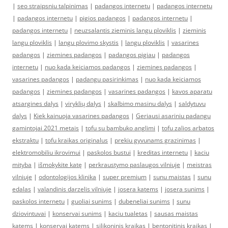
|
seo straipsniu talpinimas
|
padangos internetu
|
padangos internetu
|
padangos internetu
|
pigios padangos
|
padangos internetu
|
padangos internetu
|
neuzsalantis zieminis langu ploviklis
|
zieminis
langu ploviklis
|
langu plovimo skystis
|
langu ploviklis
|
vasarines
padangos
|
ziemines padangos
|
padangos pigiau
|
padangos
internetu
|
nuo kada keiciamos padangos
|
ziemines padangos
|
vasarines padangos
|
padangu pasirinkimas
|
nuo kada keiciamos
padangos
|
ziemines padangos
|
vasarines padangos
|
kavos aparatu
atsargines dalys
|
viryklių dalys
|
skalbimo masinu dalys
|
saldytuvu
dalys
|
Kiek kainuoja vasarines padangos
|
Geriausi asariniu padangu
gamintojai 2021 metais
|
tofu su bambuko anglimi
|
tofu zalios arbatos
ekstraktu
|
tofu kraikas originalus
|
prekiu gyvunams grazinimas
|
elektromobiliu ikrovimui
|
paskolos bustui
|
kreditas internetu
|
kaciu
mityba
|
išmokykite katę
|
perkraustymo paslaugos vilniuje
|
meistras
vilniuje
|
odontologijos klinika
|
super premium
|
sunu maistas
|
sunu
edalas
|
valandinis darzelis vilniuje
|
josera katems
|
josera sunims
|
paskolos internetu
|
guoliai sunims
|
dubeneliai sunims
|
sunu
dziovintuvai
|
konservai sunims
|
kaciu tualetas
|
sausas maistas
katems
|
konservai katems
|
silikoninis kraikas
|
bentonitinis kraikas
|