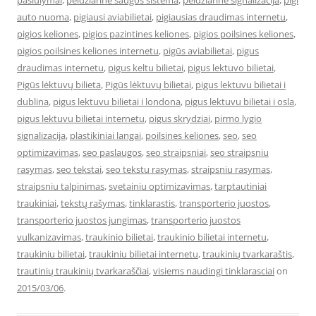
pasiulymai
,
peidziarine saugos sistema
,
peidziarine signalizacija
,
pigi
auto nuoma
,
pigiausi aviabilietai
,
pigiausias draudimas internetu
,
pigios keliones
,
pigios pazintines keliones
,
pigios poilsines keliones
,
pigios poilsines keliones internetu
,
pigūs aviabilietai
,
pigus
draudimas internetu
,
pigus keltu bilietai
,
pigus lektuvo bilietai
,
Pigūs lėktuvų bilieta
,
Pigūs lėktuvų bilietai
,
pigus lektuvu bilietai i
dublina
,
pigus lektuvu bilietai i londona
,
pigus lektuvu bilietai i osla
,
pigus lektuvu bilietai internetu
,
pigus skrydziai
,
pirmo lygio
signalizacija
,
plastikiniai langai
,
poilsines keliones
,
seo
,
seo
optimizavimas
,
seo paslaugos
,
seo straipsniai
,
seo straipsniu
rasymas
,
seo tekstai
,
seo tekstu rasymas
,
straipsniu rasymas
,
straipsniu talpinimas
,
svetainiu optimizavimas
,
tarptautiniai
traukiniai
,
tekstų rašymas
,
tinklarastis
,
transporterio juostos
,
transporterio juostos jungimas
,
transporterio juostos
vulkanizavimas
,
traukinio bilietai
,
traukinio bilietai internetu
,
traukiniu bilietai
,
traukiniu bilietai internetu
,
traukinių tvarkaraštis
,
trautinių traukinių tvarkaraščiai
,
visiems naudingi tinklarasciai
on
2015/03/06
.