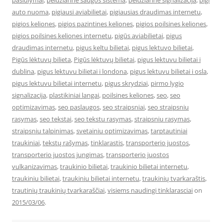
pasiulymai
,
peidziarine saugos sistema
,
peidziarine signalizacija
,
pigi
auto nuoma
,
pigiausi aviabilietai
,
pigiausias draudimas internetu
,
pigios keliones
,
pigios pazintines keliones
,
pigios poilsines keliones
,
pigios poilsines keliones internetu
,
pigūs aviabilietai
,
pigus
draudimas internetu
,
pigus keltu bilietai
,
pigus lektuvo bilietai
,
Pigūs lėktuvų bilieta
,
Pigūs lėktuvų bilietai
,
pigus lektuvu bilietai i
dublina
,
pigus lektuvu bilietai i londona
,
pigus lektuvu bilietai i osla
,
pigus lektuvu bilietai internetu
,
pigus skrydziai
,
pirmo lygio
signalizacija
,
plastikiniai langai
,
poilsines keliones
,
seo
,
seo
optimizavimas
,
seo paslaugos
,
seo straipsniai
,
seo straipsniu
rasymas
,
seo tekstai
,
seo tekstu rasymas
,
straipsniu rasymas
,
straipsniu talpinimas
,
svetainiu optimizavimas
,
tarptautiniai
traukiniai
,
tekstų rašymas
,
tinklarastis
,
transporterio juostos
,
transporterio juostos jungimas
,
transporterio juostos
vulkanizavimas
,
traukinio bilietai
,
traukinio bilietai internetu
,
traukiniu bilietai
,
traukiniu bilietai internetu
,
traukinių tvarkaraštis
,
trautinių traukinių tvarkaraščiai
,
visiems naudingi tinklarasciai
on
2015/03/06
.