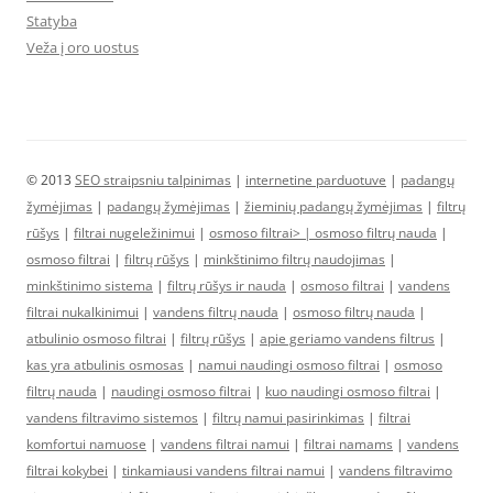
Statyba
Veža į oro uostus
© 2013
SEO straipsniu talpinimas
|
internetine parduotuve
|
padangų
žymėjimas
|
padangų žymėjimas
|
žieminių padangų žymėjimas
|
filtrų
rūšys
|
filtrai nugeležinimui
|
osmoso filtrai> |
osmoso filtrų nauda
|
osmoso filtrai
|
filtrų rūšys
|
minkštinimo filtrų naudojimas
|
minkštinimo sistema
|
filtrų rūšys ir nauda
|
osmoso filtrai
|
vandens
filtrai nukalkinimui
|
vandens filtrų nauda
|
osmoso filtrų nauda
|
atbulinio osmoso filtrai
|
filtrų rūšys
|
apie geriamo vandens filtrus
|
kas yra atbulinis osmosas
|
namui naudingi osmoso filtrai
|
osmoso
filtrų nauda
|
naudingi osmoso filtrai
|
kuo naudingi osmoso filtrai
|
vandens filtravimo sistemos
|
filtrų namui pasirinkimas
|
filtrai
komfortui namuose
|
vandens filtrai namui
|
filtrai namams
|
vandens
filtrai kokybei
|
tinkamiausi vandens filtrai namui
|
vandens filtravimo