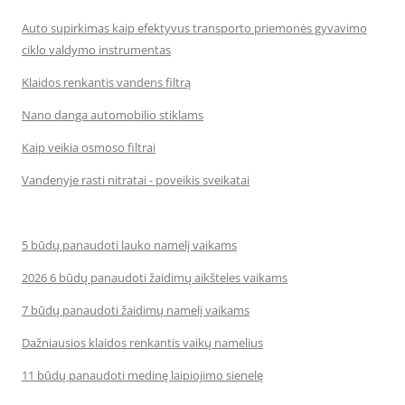
Auto supirkimas kaip efektyvus transporto priemonės gyvavimo
ciklo valdymo instrumentas
Klaidos renkantis vandens filtrą
Nano danga automobilio stiklams
Kaip veikia osmoso filtrai
Vandenyje rasti nitratai - poveikis sveikatai
5 būdų panaudoti lauko namelį vaikams
2026 6 būdų panaudoti žaidimų aikšteles vaikams
7 būdų panaudoti žaidimų namelį vaikams
Dažniausios klaidos renkantis vaikų namelius
11 būdų panaudoti medinę laipiojimo sienelę