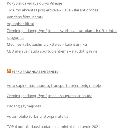
Kokybiškos vidaus durys Vilniuje
Tikrumo akcentas Jūsų erdvėje – Paveikslai ant drobės:
Vandens filtrai namui
Aquaphor filtrai
Žieminių padangų žymėjimas – svarbu vairuotojams ir užtikrintas
saugumas
Medinės vaikų žaidimų aikštelės – kaip išsirinkti
CBD aliejaus nauda sportuojantiems – naudoti gali visi
PERKU PADANGAS INTERNETU
Auto supirkimas naudotų transporto priemonių rinkoje
Žieminių padangų žymėjimas – saugumas ir nauda
Padangų žymėjimas
Automobilio turbinų istorija ir ateitis
TOP 6 populiariausi padangų gamintojai Lietuvoje 2021