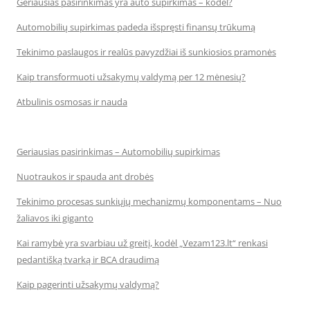
Geriausias pasirinkimas yra auto supirkimas – kodėl?
Automobilių supirkimas padeda išspręsti finansų trūkumą
Tekinimo paslaugos ir realūs pavyzdžiai iš sunkiosios pramonės
Kaip transformuoti užsakymų valdymą per 12 mėnesių?
Atbulinis osmosas ir nauda
Geriausias pasirinkimas – Automobilių supirkimas
Nuotraukos ir spauda ant drobės
Tekinimo procesas sunkiųjų mechanizmų komponentams – Nuo
žaliavos iki giganto
Kai ramybė yra svarbiau už greitį, kodėl „Vezam123.lt“ renkasi
pedantišką tvarką ir BCA draudimą
Kaip pagerinti užsakymų valdymą?