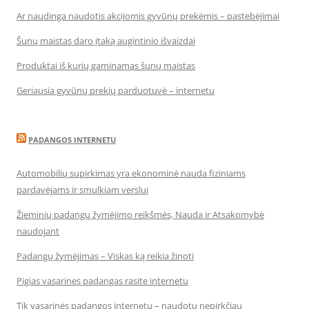
Ar naudinga naudotis akcijomis gyvūnų prekėmis – pastebėjimai
Šunų maistas daro įtaką augintinio išvaizdai
Produktai iš kurių gaminamas šunų maistas
Geriausia gyvūnų prekių parduotuvė – internetu
PADANGOS INTERNETU
Automobilių supirkimas yra ekonominė nauda fiziniams
pardavėjams ir smulkiam verslui
Žieminių padangų žymėjimo reikšmės, Nauda ir Atsakomybė
naudojant
Padangų žymėjimas – Viskas ką reikia žinoti
Pigias vasarines padangas rasite internetu
Tik vasarinės padangos internetu – naudotų nepirkčiau