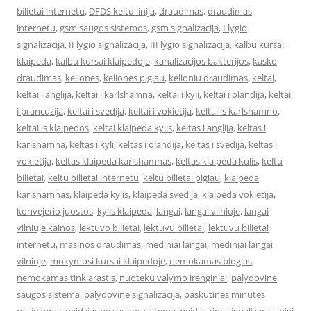
bilietai internetu
,
DFDS keltu linija
,
draudimas
,
draudimas
internetu
,
gsm saugos sistemos
,
gsm signalizacija
,
I lygio
signalizacija
,
II lygio signalizacija
,
III lygio signalizacija
,
kalbu kursai
klaipeda
,
kalbu kursai klaipedoje
,
kanalizacijos bakterijos
,
kasko
draudimas
,
keliones
,
keliones pigiau
,
kelioniu draudimas
,
keltai
,
keltai i anglija
,
keltai i karlshamna
,
keltai i kyli
,
keltai i olandija
,
keltai
i prancuzija
,
keltai i svedija
,
keltai i vokietija
,
keltai is karlshamno
,
keltai is klaipedos
,
keltai klaipeda kylis
,
keltas i anglija
,
keltas i
karlshamna
,
keltas i kyli
,
keltas i olandija
,
keltas i svedija
,
keltas i
vokietija
,
keltas klaipeda karlshamnas
,
keltas klaipeda kulis
,
keltu
bilietai
,
keltu bilietai internetu
,
keltu bilietai pigiau
,
klaipeda
karlshamnas
,
klaipeda kylis
,
klaipeda svedija
,
klaipeda vokietija
,
konvejerio juostos
,
kylis klaipeda
,
langai
,
langai vilniuje
,
langai
vilniuje kainos
,
lektuvo bilietai
,
lektuvu bilietai
,
lektuvu bilietai
internetu
,
masinos draudimas
,
mediniai langai
,
mediniai langai
vilniuje
,
mokymosi kursai klaipedoje
,
nemokamas blog'as
,
nemokamas tinklarastis
,
nuoteku valymo irenginiai
,
palydovine
saugos sistema
,
palydovine signalizacija
,
paskutines minutes