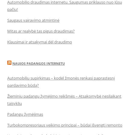
Automobilio draudimas internetu. Saugumas priklauso nuo Jūsų
pačių!
Saugaus vairavimo atmintinė
Mitas ar realybė tas pigus draudimas?
Klausimai ir atsakymai dėl draudimo
NAUJOS PADANGOS INTERNETU
Automobilių supirkimas – kodėl žmonės renkasi paprastesnį
pardavimo būdą?
Žieminių padangų žymėjimo reikšmės – Atsakomybė nesilaikant
taisyklių
Padangų žymėjimas
Turbokompresoriaus veikimo principai – būdai išvengti remonto