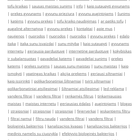
tofu kraikas
|
sausas maistas sunims
|
info
|
kaip sutaupyti gyvunams
|
prekes gyvunams
|
gyvunu prieziura
|
gyvunu augintojams
|
šunims
|
katėms
|
gyvunu prekes
|
tofu kraiko naudojimas
|
ar patiks tofu
|
augalinė alternatyva
|
gyvunu prekes
|
kontaktai
|
apie mus
|
naujienos
|
nuorodos
|
nuorodos
|
nuorodos
|
gyvunu prekes
|
edalo
itaka
|
itaka sunu isvaizdai
|
sunu mityba
|
kaip sutaupyti
|
gyvunams
internetu
|
geriausia parduotuve
|
internetine parduotuve
|
kokybiskas
ir subalansuotas
|
pavadeliai katems
|
pavadeliai sunims
|
prekes
katems
|
prekes sunims
|
sausas sunu maistas
|
sunu maistas
|
kaip
ismokyti
|
ypatingas kraikas
|
akcija prekems
|
geriausi siltnamiai
|
kaip issirinkti
|
polikarbonatiniai šiltnamiai
|
tvirti siltnamiai
|
polikarbonatiniai atsiliepimai
|
šiltnamiai atsiliepimai
|
led reklama
|
vandens filtrai
|
vandens filtrai
|
renkamės filtrus
|
tinkamiausias
maistas
|
maistas internetu
|
geriausias ėdalas
|
augintojams
|
blogas
|
straipsniai
|
straipsniai
|
straipsniai
|
fejerverkai
|
ieskantiems filtru
|
filtrai namui
|
filtru nauda
|
vandens filtrai
|
vandens filtrai
|
biologinės bakterijos
|
kanalizacijos kvapas
|
kanalizacijos bakterijos
|
medinis namelis su ciuozykla
|
efektyvio biologinės bakterijos
|