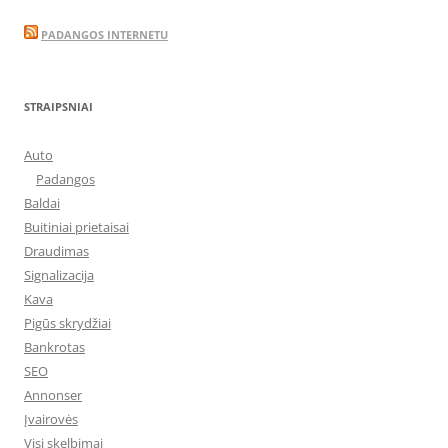
PADANGOS INTERNETU
STRAIPSNIAI
Auto
Padangos
Baldai
Buitiniai prietaisai
Draudimas
Signalizacija
Kava
Pigūs skrydžiai
Bankrotas
SEO
Annonser
Įvairovės
Visi skelbimai