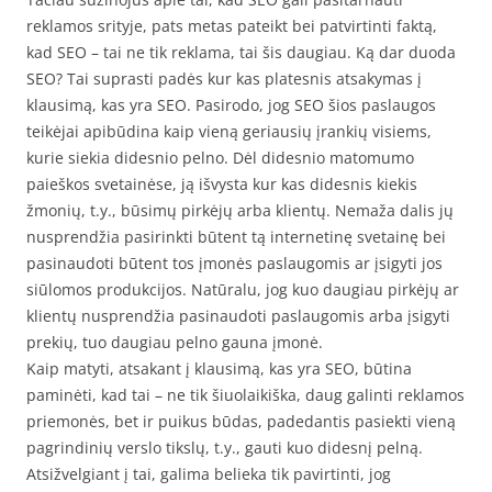
reklamos srityje, pats metas pateikt bei patvirtinti faktą,
kad SEO – tai ne tik reklama, tai šis daugiau. Ką dar duoda
SEO? Tai suprasti padės kur kas platesnis atsakymas į
klausimą, kas yra SEO. Pasirodo, jog SEO šios paslaugos
teikėjai apibūdina kaip vieną geriausių įrankių visiems,
kurie siekia didesnio pelno. Dėl didesnio matomumo
paieškos svetainėse, ją išvysta kur kas didesnis kiekis
žmonių, t.y., būsimų pirkėjų arba klientų. Nemaža dalis jų
nusprendžia pasirinkti būtent tą internetinę svetainę bei
pasinaudoti būtent tos įmonės paslaugomis ar įsigyti jos
siūlomos produkcijos. Natūralu, jog kuo daugiau pirkėjų ar
klientų nusprendžia pasinaudoti paslaugomis arba įsigyti
prekių, tuo daugiau pelno gauna įmonė.
Kaip matyti, atsakant į klausimą, kas yra SEO, būtina
paminėti, kad tai – ne tik šiuolaikiška, daug galinti reklamos
priemonės, bet ir puikus būdas, padedantis pasiekti vieną
pagrindinių verslo tikslų, t.y., gauti kuo didesnį pelną.
Atsižvelgiant į tai, galima belieka tik pavirtinti, jog