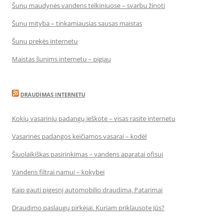
Šunų maudynės vandens telkiniuose – svarbu žinoti
Šunų mityba – tinkamiausias sausas maistas
Šunų prekės internetu
Maistas šunims internetu – pigiau
DRAUDIMAS INTERNETU
Kokių vasarinių padangų ieškote – visas rasite internetu
Vasarinės padangos keičiamos vasarai – kodėl
Šiuolaikiškas pasirinkimas – vandens aparatai ofisui
Vandens filtrai namui – kokybei
Kaip gauti pigesnį automobilio draudimą. Patarimai
Draudimo paslaugų pirkėjai. Kuriam priklausote Jūs?