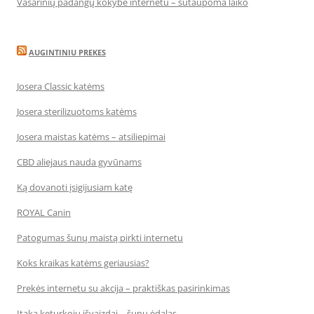
Vasarinių padangų kokybė internetu – sutaupoma laiko
AUGINTINIU PREKES
Josera Classic katėms
Josera sterilizuotoms katėms
Josera maistas katėms – atsiliepimai
CBD aliejaus nauda gyvūnams
Ką dovanoti įsigijusiam katę
ROYAL Canin
Patogumas šunų maistą pirkti internetu
Koks kraikas katėms geriausias?
Prekės internetu su akcija – praktiškas pasirinkimas
Įtaka keturkojų išvaizdai – šunų ėdalas