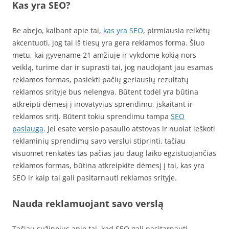
Kas yra SEO?
Be abejo, kalbant apie tai,
kas yra SEO
, pirmiausia reikėtų
akcentuoti, jog tai iš tiesų yra gera reklamos forma. Šiuo
metu, kai gyvename 21 amžiuje ir vykdome kokią nors
veiklą, turime dar ir suprasti tai, jog naudojant jau esamas
reklamos formas, pasiekti pačių geriausių rezultatų
reklamos srityje bus nelengva. Būtent todėl yra būtina
atkreipti dėmesį į inovatyvius sprendimu, įskaitant ir
reklamos sritį. Būtent tokiu sprendimu tampa
SEO
paslauga
. Jei esate verslo pasaulio atstovas ir nuolat ieškoti
reklaminių sprendimų savo verslui stiprinti, tačiau
visuomet renkatės tas pačias jau daug laiko egzistuojančias
reklamos formas, būtina atkreipkite dėmesį į tai, kas yra
SEO ir kaip tai gali pasitarnauti reklamos srityje.
Nauda reklamuojant savo verslą
Tačiau sužinojus apie tai, kad SEO gali pasitarnauti