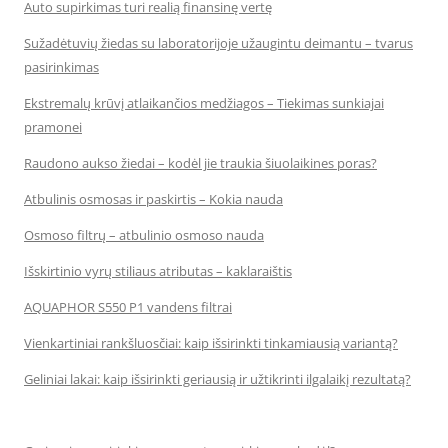
Auto supirkimas turi realią finansinę vertę
Sužadėtuvių žiedas su laboratorijoje užaugintu deimantu – tvarus
pasirinkimas
Ekstremalų krūvį atlaikančios medžiagos – Tiekimas sunkiajai
pramonei
Raudono aukso žiedai – kodėl jie traukia šiuolaikines poras?
Atbulinis osmosas ir paskirtis – Kokia nauda
Osmoso filtrų – atbulinio osmoso nauda
Išskirtinio vyrų stiliaus atributas – kaklaraištis
AQUAPHOR S550 P1 vandens filtrai
Vienkartiniai rankšluosčiai: kaip išsirinkti tinkamiausią variantą?
Geliniai lakai: kaip išsirinkti geriausią ir užtikrinti ilgalaikį rezultatą?