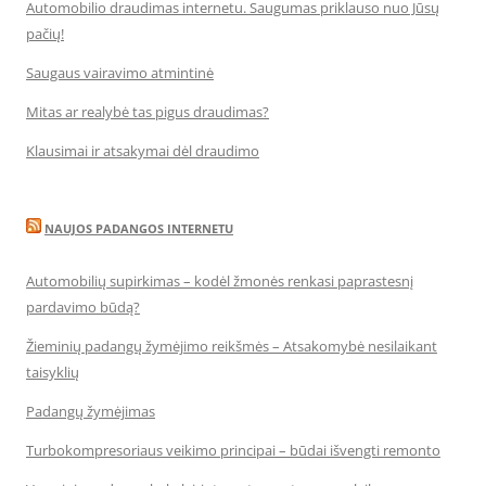
Automobilio draudimas internetu. Saugumas priklauso nuo Jūsų
pačių!
Saugaus vairavimo atmintinė
Mitas ar realybė tas pigus draudimas?
Klausimai ir atsakymai dėl draudimo
NAUJOS PADANGOS INTERNETU
Automobilių supirkimas – kodėl žmonės renkasi paprastesnį
pardavimo būdą?
Žieminių padangų žymėjimo reikšmės – Atsakomybė nesilaikant
taisyklių
Padangų žymėjimas
Turbokompresoriaus veikimo principai – būdai išvengti remonto