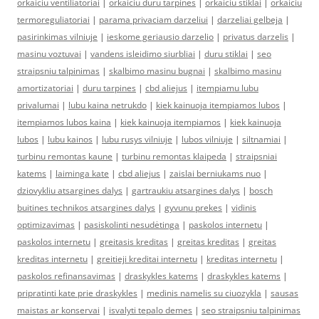
orkaiciu ventiliatoriai
|
orkaiciu duru tarpines
|
orkaiciu stiklai
|
orkaiciu
termoreguliatoriai
|
parama privaciam darzeliui
|
darzeliai gelbeja
|
pasirinkimas vilniuje
|
ieskome geriausio darzelio
|
privatus darzelis
|
masinu voztuvai
|
vandens isleidimo siurbliai
|
duru stiklai
|
seo
straipsniu talpinimas
|
skalbimo masinu bugnai
|
skalbimo masinu
amortizatoriai
|
duru tarpines
|
cbd aliejus
|
itempiamu lubu
privalumai
|
lubu kaina netrukdo
|
kiek kainuoja itempiamos lubos
|
itempiamos lubos kaina
|
kiek kainuoja itempiamos
|
kiek kainuoja
lubos
|
lubu kainos
|
lubu rusys vilniuje
|
lubos vilniuje
|
siltnamiai
|
turbinu remontas kaune
|
turbinu remontas klaipeda
|
straipsniai
katems
|
laiminga kate
|
cbd aliejus
|
zaislai berniukams nuo
|
dziovykliu atsargines dalys
|
gartraukiu atsargines dalys
|
bosch
buitines technikos atsargines dalys
|
gyvunu prekes
|
vidinis
optimizavimas
|
pasiskolinti nesudėtinga
|
paskolos internetu
|
paskolos internetu
|
greitasis kreditas
|
greitas kreditas
|
greitas
kreditas internetu
|
greitieji kreditai internetu
|
kreditas internetu
|
paskolos refinansavimas
|
draskykles katems
|
draskykles katems
|
pripratinti kate prie draskykles
|
medinis namelis su ciuozykla
|
sausas
maistas ar konservai
|
isvalyti tepalo demes
|
seo straipsniu talpinimas