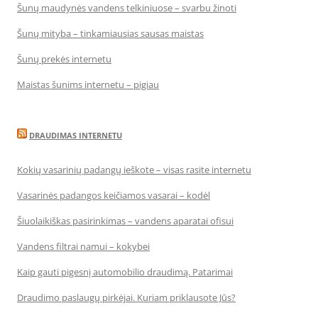
Šunų maudynės vandens telkiniuose – svarbu žinoti
Šunų mityba – tinkamiausias sausas maistas
Šunų prekės internetu
Maistas šunims internetu – pigiau
DRAUDIMAS INTERNETU
Kokių vasarinių padangų ieškote – visas rasite internetu
Vasarinės padangos keičiamos vasarai – kodėl
Šiuolaikiškas pasirinkimas – vandens aparatai ofisui
Vandens filtrai namui – kokybei
Kaip gauti pigesnį automobilio draudimą. Patarimai
Draudimo paslaugų pirkėjai. Kuriam priklausote Jūs?