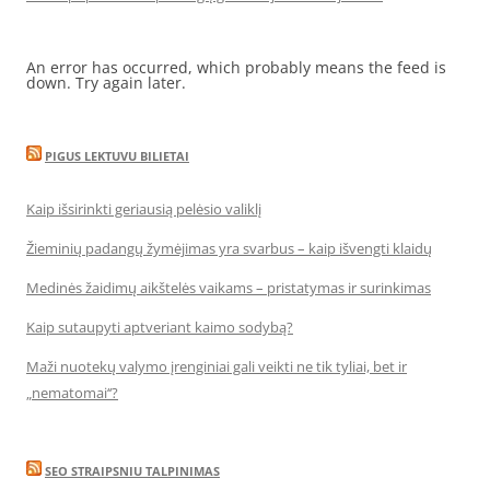
An error has occurred, which probably means the feed is
down. Try again later.
PIGUS LEKTUVU BILIETAI
Kaip išsirinkti geriausią pelėsio valiklį
Žieminių padangų žymėjimas yra svarbus – kaip išvengti klaidų
Medinės žaidimų aikštelės vaikams – pristatymas ir surinkimas
Kaip sutaupyti aptveriant kaimo sodybą?
Maži nuotekų valymo įrenginiai gali veikti ne tik tyliai, bet ir
„nematomai‘‘?
SEO STRAIPSNIU TALPINIMAS