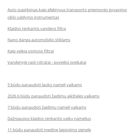
Auto supirkimas kaip efektyvus transporto priemonės gyvavimo
ciklo valdymo instrumentas
Klaidos renkantis vandens filtrą
Nano danga automobilio stiklams
Kaip veikia osmoso filtrai
Vandenyje rasti nitratai - poveikis sveikatai
5 būdų panaudoti lauko namelį vaikams
2026 6 būdų panaudoti žaidimų aikšteles vaikams
7 būdų panaudoti žaidimų namelį vaikams
Dažniausios klaidos renkantis vaikų namelius
11 būdų panaudoti medinę laipiojimo sienelę