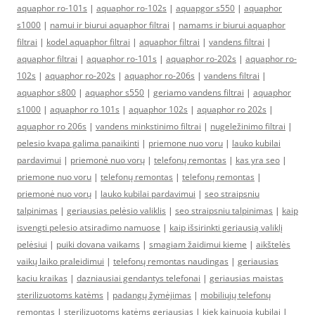
aquaphor ro-101s
|
aquaphor ro-102s
|
aquapgor s550
|
aquaphor
s1000
|
namui ir biurui aquaphor filtrai
|
namams ir biurui aquaphor
filtrai
|
kodel aquaphor filtrai
|
aquaphor filtrai
|
vandens filtrai
|
aquaphor filtrai
|
aquaphor ro-101s
|
aquaphor ro-202s
|
aquaphor ro-
102s
|
aquaphor ro-202s
|
aquaphor ro-206s
|
vandens filtrai
|
aquaphor s800
|
aquaphor s550
|
geriamo vandens filtrai
|
aquaphor
s1000
|
aquaphor ro 101s
|
aquaphor 102s
|
aquaphor ro 202s
|
aquaphor ro 206s
|
vandens minkstinimo filtrai
|
nugeležinimo filtrai
|
pelesio kvapa galima panaikinti
|
priemone nuo voru
|
lauko kubilai
pardavimui
|
priemonė nuo vorų
|
telefonų remontas
|
kas yra seo
|
priemone nuo voru
|
telefonų remontas
|
telefonų remontas
|
priemonė nuo vorų
|
lauko kubilai pardavimui
|
seo straipsniu
talpinimas
|
geriausias pelėsio valiklis
|
seo straipsniu talpinimas
|
kaip
isvengti pelesio atsiradimo namuose
|
kaip išsirinkti geriausią valiklį
pelėsiui
|
puiki dovana vaikams
|
smagiam žaidimui kieme
|
aikštelės
vaikų laiko praleidimui
|
telefonų remontas naudingas
|
geriausias
kaciu kraikas
|
dazniausiai gendantys telefonai
|
geriausias maistas
sterilizuotoms katėms
|
padangų žymėjimas
|
mobiliųjų telefonų
remontas
|
sterilizuotoms katėms geriausias
|
kiek kainuoja kubilai
|