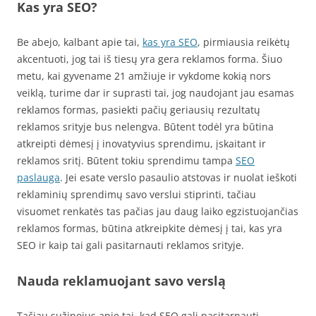
Kas yra SEO?
Be abejo, kalbant apie tai,
kas yra SEO
, pirmiausia reikėtų
akcentuoti, jog tai iš tiesų yra gera reklamos forma. Šiuo
metu, kai gyvename 21 amžiuje ir vykdome kokią nors
veiklą, turime dar ir suprasti tai, jog naudojant jau esamas
reklamos formas, pasiekti pačių geriausių rezultatų
reklamos srityje bus nelengva. Būtent todėl yra būtina
atkreipti dėmesį į inovatyvius sprendimu, įskaitant ir
reklamos sritį. Būtent tokiu sprendimu tampa
SEO
paslauga
. Jei esate verslo pasaulio atstovas ir nuolat ieškoti
reklaminių sprendimų savo verslui stiprinti, tačiau
visuomet renkatės tas pačias jau daug laiko egzistuojančias
reklamos formas, būtina atkreipkite dėmesį į tai, kas yra
SEO ir kaip tai gali pasitarnauti reklamos srityje.
Nauda reklamuojant savo verslą
Tačiau sužinojus apie tai, kad SEO gali pasitarnauti