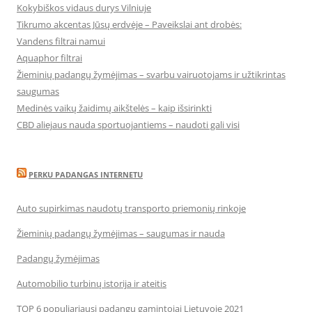
Kokybiškos vidaus durys Vilniuje
Tikrumo akcentas Jūsų erdvėje – Paveikslai ant drobės:
Vandens filtrai namui
Aquaphor filtrai
Žieminių padangų žymėjimas – svarbu vairuotojams ir užtikrintas
saugumas
Medinės vaikų žaidimų aikštelės – kaip išsirinkti
CBD aliejaus nauda sportuojantiems – naudoti gali visi
PERKU PADANGAS INTERNETU
Auto supirkimas naudotų transporto priemonių rinkoje
Žieminių padangų žymėjimas – saugumas ir nauda
Padangų žymėjimas
Automobilio turbinų istorija ir ateitis
TOP 6 populiariausi padangų gamintojai Lietuvoje 2021