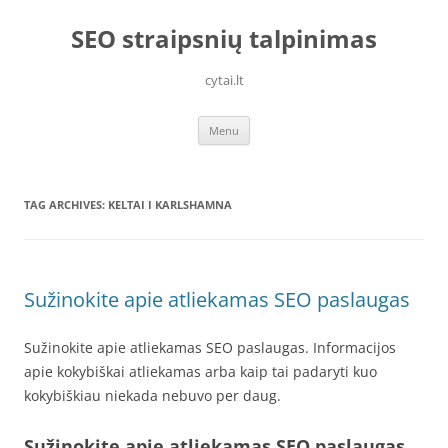
Skip
to
SEO straipsnių talpinimas
content
cytai.lt
Menu
TAG ARCHIVES:
KELTAI I KARLSHAMNA
Sužinokite apie atliekamas SEO paslaugas
Sužinokite apie atliekamas SEO paslaugas. Informacijos
apie kokybiškai atliekamas arba kaip tai padaryti kuo
kokybiškiau niekada nebuvo per daug.
Sužinokite apie atliekamas SEO paslaugas