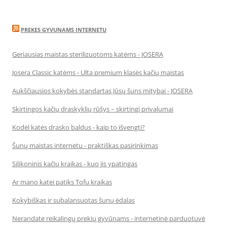
PREKES GYVUNAMS INTERNETU
Geriausias maistas sterilizuotoms katėms - JOSERA
Josera Classic katėms - Ulta premium klasės kačių maistas
Aukščiausios kokybės standartas Jūsų šuns mitybai - JOSERA
Skirtingos kačių draskyklių rūšys – skirtingi privalumai
Kodėl katės drasko baldus - kaip to išvengti?
Šunų maistas internetu - praktiškas pasirinkimas
Silikoninis kačių kraikas - kuo jis ypatingas
Ar mano katei patiks Tofu kraikas
Kokybiškas ir subalansuotas šunų ėdalas
Nerandate reikalingų prekių gyvūnams - internetinė parduotuvė