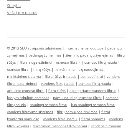
Statyba
Veža į oro uostus
© 2013
SEO straipsniu talpinimas
|
internetine parduotuve
|
padangų
žymėjimas
|
padangų žymėjimas
|
žieminių padangų žymėjimas
|
filtrų
rūšys
|
filtrai nugeležinimui
|
osmoso filtrai> |
osmoso filtrų nauda
|
osmoso filtrai
|
filtrų rūšys
|
minkštinimo filtrų naudojimas
|
minkštinimo sistema
|
filtrų rūšys ir nauda
|
osmoso filtrai
|
vandens
filtrai nukalkinimui
|
vandens filtrų nauda
|
osmoso filtrų nauda
|
atbulinio osmoso filtrai
|
filtrų rūšys
|
apie geriamo vandens filtrus
|
kas yra atbulinis osmosas
|
namui naudingi osmoso filtrai
|
osmoso
filtrų nauda
|
naudingi osmoso filtrai
|
kuo naudingi osmoso filtrai
|
vandens filtravimo sistemos
|
filtrų namui pasirinkimas
|
filtrai
komfortui namuose
|
vandens filtrai namui
|
filtrai namams
|
vandens
filtrai kokybei
|
tinkamiausi vandens filtrai namui
|
vandens filtravimo