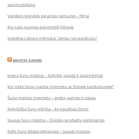
automobiliams
Vandens kokybės garantas namuose – filtrai
Kur rasti nuomai automobilį Vilniuje
Vokietija Lietuva mikriukai. Geriau nei autobusu?
MAISTAS SUNIMS
Josera šunų maistas – kokybė, nauda ir pasirinkimas
Kur pirkti šunų maistą: internetu ar fizinėje parduotuvėje?
Šunų maistas internetu – greita, patogu ir pigiau
Kokybiška šunų mityba – ką naudinga žinoti
Sausas šunų maistas – iš kokių produktų gaminamas
Koks šunų ėdalas geriausias – sausas maistas