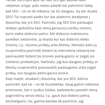
reklamos srityje, pats metas pateikt bei patvirtinti faktą,
kad SEO – tai ne tik reklama, tai šis daugiau. Ką dar duoda
SEO? Tai suprasti padės kur kas platesnis atsakymas į
klausimą, kas yra SEO. Pasirodo, jog SEO šios paslaugos
teikėjai apibūdina kaip vieną geriausių įrankių visiems,
kurie siekia didesnio pelno. Dėl didesnio matomumo
paieškos svetainėse, ją išvysta kur kas didesnis kiekis
žmonių, t.y., būsimų pirkėjų arba klientų. Nemaža dalis jų
nusprendžia pasirinkti būtent tą internetinę svetainę bei
pasinaudoti būtent tos įmonės paslaugomis ar įsigyti jos
siūlomos produkcijos. Natūralu, jog kuo daugiau pirkėjų ar
klientų nusprendžia pasinaudoti paslaugomis arba įsigyti
prekių, tuo daugiau pelno gauna įmonė.
Kaip matyti, atsakant į klausimą, kas yra SEO, būtina
paminėti, kad tai – ne tik šiuolaikiška, daug galinti reklamos
priemonės, bet ir puikus būdas, padedantis pasiekti vieną
pagrindinių verslo tikslų, t.y., gauti kuo didesnį pelną.
Atsižvelgiant į tai, galima belieka tik pavirtinti, jog