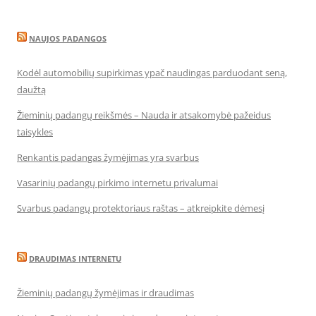
NAUJOS PADANGOS
Kodėl automobilių supirkimas ypač naudingas parduodant seną,
daužtą
Žieminių padangų reikšmės – Nauda ir atsakomybė pažeidus
taisykles
Renkantis padangas žymėjimas yra svarbus
Vasarinių padangų pirkimo internetu privalumai
Svarbus padangų protektoriaus raštas – atkreipkite dėmesį
DRAUDIMAS INTERNETU
Žieminių padangų žymėjimas ir draudimas