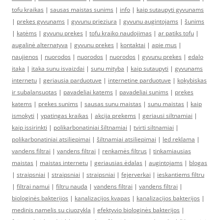
tofu kraikas
|
sausas maistas sunims
|
info
|
kaip sutaupyti gyvunams
|
prekes gyvunams
|
gyvunu prieziura
|
gyvunu augintojams
|
šunims
|
katėms
|
gyvunu prekes
|
tofu kraiko naudojimas
|
ar patiks tofu
|
augalinė alternatyva
|
gyvunu prekes
|
kontaktai
|
apie mus
|
naujienos
|
nuorodos
|
nuorodos
|
nuorodos
|
gyvunu prekes
|
edalo
itaka
|
itaka sunu isvaizdai
|
sunu mityba
|
kaip sutaupyti
|
gyvunams
internetu
|
geriausia parduotuve
|
internetine parduotuve
|
kokybiskas
ir subalansuotas
|
pavadeliai katems
|
pavadeliai sunims
|
prekes
katems
|
prekes sunims
|
sausas sunu maistas
|
sunu maistas
|
kaip
ismokyti
|
ypatingas kraikas
|
akcija prekems
|
geriausi siltnamiai
|
kaip issirinkti
|
polikarbonatiniai šiltnamiai
|
tvirti siltnamiai
|
polikarbonatiniai atsiliepimai
|
šiltnamiai atsiliepimai
|
led reklama
|
vandens filtrai
|
vandens filtrai
|
renkamės filtrus
|
tinkamiausias
maistas
|
maistas internetu
|
geriausias ėdalas
|
augintojams
|
blogas
|
straipsniai
|
straipsniai
|
straipsniai
|
fejerverkai
|
ieskantiems filtru
|
filtrai namui
|
filtru nauda
|
vandens filtrai
|
vandens filtrai
|
biologinės bakterijos
|
kanalizacijos kvapas
|
kanalizacijos bakterijos
|
medinis namelis su ciuozykla
|
efektyvio biologinės bakterijos
|