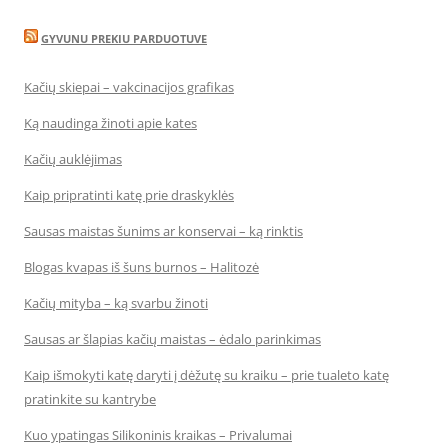
GYVUNU PREKIU PARDUOTUVE
Kačių skiepai – vakcinacijos grafikas
Ką naudinga žinoti apie kates
Kačių auklėjimas
Kaip pripratinti katę prie draskyklės
Sausas maistas šunims ar konservai – ką rinktis
Blogas kvapas iš šuns burnos – Halitozė
Kačių mityba – ką svarbu žinoti
Sausas ar šlapias kačių maistas – ėdalo parinkimas
Kaip išmokyti katę daryti į dėžutę su kraiku – prie tualeto katę
pratinkite su kantrybe
Kuo ypatingas Silikoninis kraikas – Privalumai