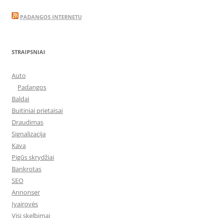
PADANGOS INTERNETU
STRAIPSNIAI
Auto
Padangos
Baldai
Buitiniai prietaisai
Draudimas
Signalizacija
Kava
Pigūs skrydžiai
Bankrotas
SEO
Annonser
Įvairovės
Visi skelbimai