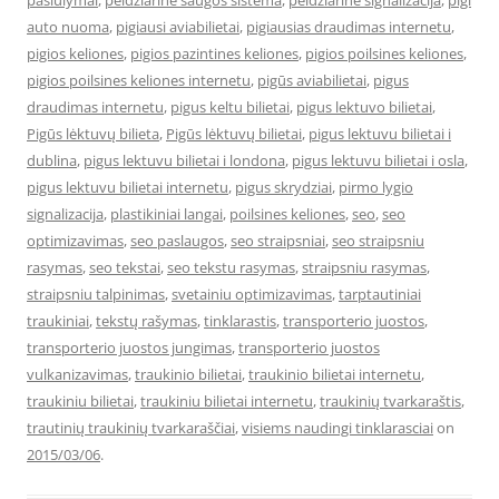
pasiulymai
,
peidziarine saugos sistema
,
peidziarine signalizacija
,
pigi
auto nuoma
,
pigiausi aviabilietai
,
pigiausias draudimas internetu
,
pigios keliones
,
pigios pazintines keliones
,
pigios poilsines keliones
,
pigios poilsines keliones internetu
,
pigūs aviabilietai
,
pigus
draudimas internetu
,
pigus keltu bilietai
,
pigus lektuvo bilietai
,
Pigūs lėktuvų bilieta
,
Pigūs lėktuvų bilietai
,
pigus lektuvu bilietai i
dublina
,
pigus lektuvu bilietai i londona
,
pigus lektuvu bilietai i osla
,
pigus lektuvu bilietai internetu
,
pigus skrydziai
,
pirmo lygio
signalizacija
,
plastikiniai langai
,
poilsines keliones
,
seo
,
seo
optimizavimas
,
seo paslaugos
,
seo straipsniai
,
seo straipsniu
rasymas
,
seo tekstai
,
seo tekstu rasymas
,
straipsniu rasymas
,
straipsniu talpinimas
,
svetainiu optimizavimas
,
tarptautiniai
traukiniai
,
tekstų rašymas
,
tinklarastis
,
transporterio juostos
,
transporterio juostos jungimas
,
transporterio juostos
vulkanizavimas
,
traukinio bilietai
,
traukinio bilietai internetu
,
traukiniu bilietai
,
traukiniu bilietai internetu
,
traukinių tvarkaraštis
,
trautinių traukinių tvarkaraščiai
,
visiems naudingi tinklarasciai
on
2015/03/06
.