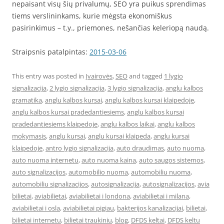
nepaisant visų šių privalumų, SEO yra puikus sprendimas
tiems verslininkams, kurie mėgsta ekonomiškus
pasirinkimus – t.y., priemones, nešančias keleriopą naudą.
Straipsnis patalpintas:
2015-03-06
This entry was posted in
Įvairovės
,
SEO
and tagged
1 lygio
signalizacija
,
2 lygio signalizacija
,
3 lygio signalizacija
,
anglu kalbos
gramatika
,
anglu kalbos kursai
,
anglu kalbos kursai klaipedoje
,
anglu kalbos kursai pradedantiesiems
,
anglu kalbos kursai
pradedantiesiems klaipedoje
,
anglu kalbos laikai
,
anglu kalbos
mokymasis
,
anglu kursai
,
anglu kursai klaipeda
,
anglu kursai
klaipedoje
,
antro lygio signalizacija
,
auto draudimas
,
auto nuoma
,
auto nuoma internetu
,
auto nuoma kaina
,
auto saugos sistemos
,
auto signalizacijos
,
automobilio nuoma
,
automobiliu nuoma
,
automobiliu signalizacijos
,
autosignalizacija
,
autosignalizacijos
,
avia
bilietai
,
aviabilietai
,
aviabilietai i londona
,
aviabilietai i milana
,
aviabilietai i osla
,
aviabilietai pigiau
,
bakterijos kanalizacijai
,
bilietai
,
bilietai internetu
,
bilietai traukiniu
,
blog
,
DFDS keltai
,
DFDS keltu