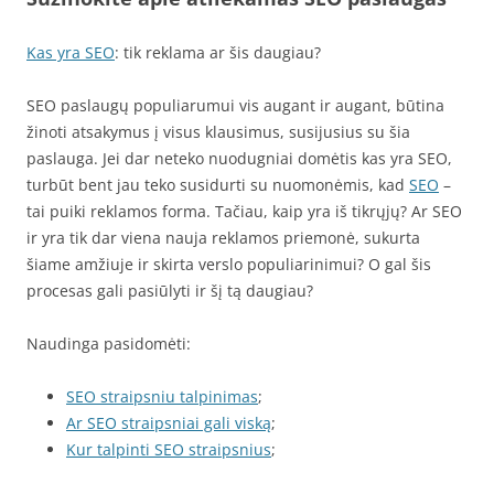
Kas yra SEO
: tik reklama ar šis daugiau?
SEO paslaugų populiarumui vis augant ir augant, būtina
žinoti atsakymus į visus klausimus, susijusius su šia
paslauga. Jei dar neteko nuodugniai domėtis kas yra SEO,
turbūt bent jau teko susidurti su nuomonėmis, kad
SEO
–
tai puiki reklamos forma. Tačiau, kaip yra iš tikrųjų? Ar SEO
ir yra tik dar viena nauja reklamos priemonė, sukurta
šiame amžiuje ir skirta verslo populiarinimui? O gal šis
procesas gali pasiūlyti ir šį tą daugiau?
Naudinga pasidomėti:
SEO straipsniu talpinimas
;
Ar SEO straipsniai gali viską
;
Kur talpinti SEO straipsnius
;