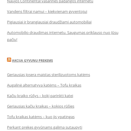
Naujos Continental vasarinės padangos internetu
Vandens filtrai namui – kiekvienam gyventojui
Pigiausiai ir brangiausiai draudžiami automobiliai
Automobilio draudimas internetu. Saugumas priklauso nuo Jūsų
pačių!
AKCIJA GYVUNU PREKEMS
Geriausias Josera maistas sterilizuotoms katėms
Augalinė alternatyva katėms – Tofu kraikas
Kačių kraiko rūšys – kokį parinkti katei
Geriausias kačių kraikas – kokios rūšies
Tofu kraikas katėms – kuo jis ypatingas
Perkant prekes gyvūnams galima sutaupyti