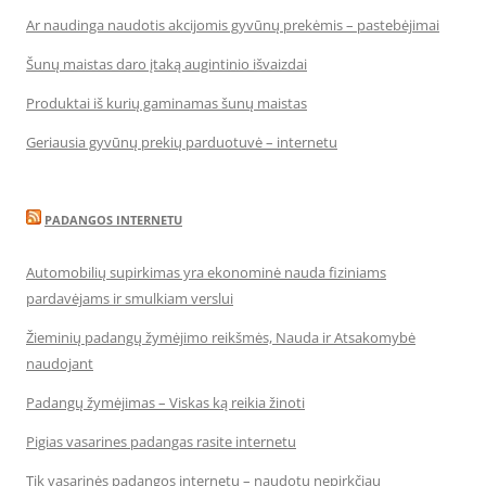
Ar naudinga naudotis akcijomis gyvūnų prekėmis – pastebėjimai
Šunų maistas daro įtaką augintinio išvaizdai
Produktai iš kurių gaminamas šunų maistas
Geriausia gyvūnų prekių parduotuvė – internetu
PADANGOS INTERNETU
Automobilių supirkimas yra ekonominė nauda fiziniams
pardavėjams ir smulkiam verslui
Žieminių padangų žymėjimo reikšmės, Nauda ir Atsakomybė
naudojant
Padangų žymėjimas – Viskas ką reikia žinoti
Pigias vasarines padangas rasite internetu
Tik vasarinės padangos internetu – naudotų nepirkčiau