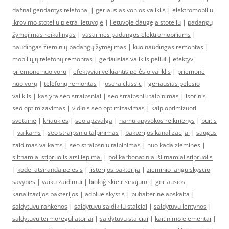
dažnai gendantys telefonai
|
geriausias vonios valiklis
|
elektromobiliu
ikrovimo stoteliu pletra lietuvoje
|
lietuvoje daugeja stoteliu
|
padangų
žymėjimas reikalingas
|
vasarinės padangos elektromobiliams
|
naudingas žieminių padangų žymėjimas
|
kuo naudingas remontas
|
mobiliųjų telefonų remontas
|
geriausias valiklis peliui
|
efektyvi
priemone nuo voru
|
efektyviai veikiantis pelėsio valiklis
|
priemonė
nuo vorų
|
telefonų remontas
|
josera classic
|
geriausias pelesio
valiklis
|
kas yra seo straipsniai
|
seo straipsniu talpinimas
|
isorinis
seo optimizavimas
|
vidinis seo optimizavimas
|
kaip optimizuoti
svetaine
|
kriaukles
|
seo apzvalga
|
namu apyvokos reikmenys
|
buitis
|
vaikams
|
seo straipsniu talpinimas
|
bakterijos kanalizacijai
|
saugus
zaidimas vaikams
|
seo straipsniu talpinimas
|
nuo kada ziemines
|
siltnamiai stipruolis atsiliepimai
|
polikarbonatiniai šiltnamiai stipruolis
|
kodel atsiranda pelesis
|
listerijos bakterija
|
zieminio langu skyscio
savybes
|
vaiku zaidimui
|
bioloģiskie risinājumi
|
geriausios
kanalizacijos bakterijos
|
adblue skystis
|
buhalterine apskaita
|
saldytuvu rankenos
|
saldytuvu saldikliu stalciai
|
saldytuvu lentynos
|
saldytuvu termoreguliatoriai
|
saldytuvu stalciai
|
kaitinimo elementai
|