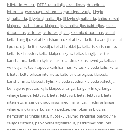
bilietai internetu
,
DFDS keltu linija
,
draudimas
,
draudimas
internetu
,
gsm saugos sistemos
,
gsm signalizacija
,
I lygio
signalizacija
,
II lygio signalizacija
,
III lygio signalizacija
,
kalbu kursai
klaipeda
,
kalbu kursai klaipedoje
,
kanalizacijos bakterijos
,
kasko
draudimas
,
keliones
,
keliones pigiau
,
kelioniu draudimas
,
keltai
,
keltai i anglija
,
keltai i karlshamna
,
keltai i kyli
,
keltai i olandija
,
keltai
i prancuzija
,
keltai i svedija
,
keltai i vokietija
,
keltai is karlshamno
,
keltai is klaipedos
,
keltai klaipeda kylis
,
keltas i anglija
,
keltas i
karlshamna
,
keltas i kyli
,
keltas i olandija
,
keltas i svedija
,
keltas i
vokietija
,
keltas klaipeda karlshamnas
,
keltas klaipeda kulis
,
keltu
bilietai
,
keltu bilietai internetu
,
keltu bilietai pigiau
,
klaipeda
karlshamnas
,
klaipeda kylis
,
klaipeda svedija
,
klaipeda vokietija
,
konvejerio juostos
,
kylis klaipeda
,
langai
,
langai vilniuje
,
langai
vilniuje kainos
,
lektuvo bilietai
,
lektuvu bilietai
,
lektuvu bilietai
internetu
,
masinos draudimas
,
mediniai langai
,
mediniai langai
vilniuje
,
mokymosi kursai klaipedoje
,
nemokamas blog'as
,
nemokamas tinklarastis
,
nuoteku valymo irenginiai
,
palydovine
saugos sistema
,
palydovine signalizacija
,
paskutines minutes