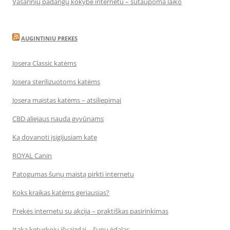
Vasarinių padangų kokybė internetu – sutaupoma laiko
AUGINTINIU PREKES
Josera Classic katėms
Josera sterilizuotoms katėms
Josera maistas katėms – atsiliepimai
CBD aliejaus nauda gyvūnams
Ką dovanoti įsigijusiam katę
ROYAL Canin
Patogumas šunų maistą pirkti internetu
Koks kraikas katėms geriausias?
Prekės internetu su akcija – praktiškas pasirinkimas
Įtaka keturkojų išvaizdai – šunų ėdalas