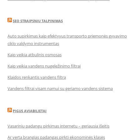
SEO STRAIPSNIU TALPINIMAS
Auto supirkimas kaip efektyvus transporto priemonės gyvavimo
ciklo valdymo instrumentas
Kaip veikia atbulinis osmosas
Kaip veikia vandens nugeležinimo filtrai
Klaidos renkantis vandens filtrą
Vandens filtrai visam namui su geriamo vandens sistema
PIGUS AVIABILIETAI
Vasarinių padangų pirkimas internetu – geriausia išeitis
Ar verta brangias padangas pirkti ekonominės klasės