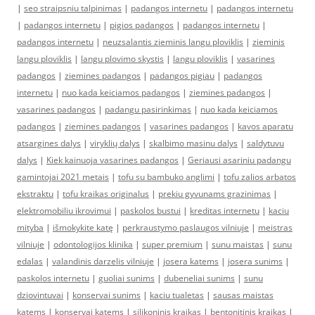
|
seo straipsniu talpinimas
|
padangos internetu
|
padangos internetu
|
padangos internetu
|
pigios padangos
|
padangos internetu
|
padangos internetu
|
neuzsalantis zieminis langu ploviklis
|
zieminis
langu ploviklis
|
langu plovimo skystis
|
langu ploviklis
|
vasarines
padangos
|
ziemines padangos
|
padangos pigiau
|
padangos
internetu
|
nuo kada keiciamos padangos
|
ziemines padangos
|
vasarines padangos
|
padangu pasirinkimas
|
nuo kada keiciamos
padangos
|
ziemines padangos
|
vasarines padangos
|
kavos aparatu
atsargines dalys
|
viryklių dalys
|
skalbimo masinu dalys
|
saldytuvu
dalys
|
Kiek kainuoja vasarines padangos
|
Geriausi asariniu padangu
gamintojai 2021 metais
|
tofu su bambuko anglimi
|
tofu zalios arbatos
ekstraktu
|
tofu kraikas originalus
|
prekiu gyvunams grazinimas
|
elektromobiliu ikrovimui
|
paskolos bustui
|
kreditas internetu
|
kaciu
mityba
|
išmokykite katę
|
perkraustymo paslaugos vilniuje
|
meistras
vilniuje
|
odontologijos klinika
|
super premium
|
sunu maistas
|
sunu
edalas
|
valandinis darzelis vilniuje
|
josera katems
|
josera sunims
|
paskolos internetu
|
guoliai sunims
|
dubeneliai sunims
|
sunu
dziovintuvai
|
konservai sunims
|
kaciu tualetas
|
sausas maistas
katems
|
konservai katems
|
silikoninis kraikas
|
bentonitinis kraikas
|