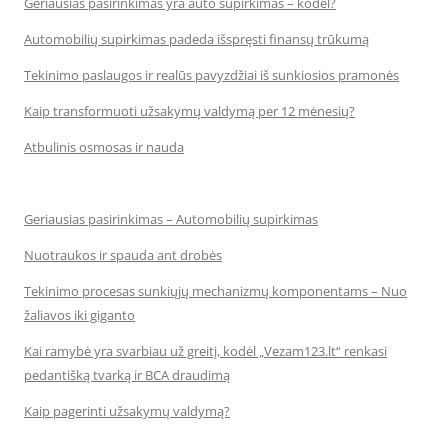
Geriausias pasirinkimas yra auto supirkimas – kodėl?
Automobilių supirkimas padeda išspręsti finansų trūkumą
Tekinimo paslaugos ir realūs pavyzdžiai iš sunkiosios pramonės
Kaip transformuoti užsakymų valdymą per 12 mėnesių?
Atbulinis osmosas ir nauda
Geriausias pasirinkimas – Automobilių supirkimas
Nuotraukos ir spauda ant drobės
Tekinimo procesas sunkiųjų mechanizmų komponentams – Nuo
žaliavos iki giganto
Kai ramybė yra svarbiau už greitį, kodėl „Vezam123.lt“ renkasi
pedantišką tvarką ir BCA draudimą
Kaip pagerinti užsakymų valdymą?