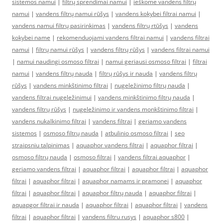
sistemos namui
|
filtrų sprendimai namui
|
ieškome vandens filtrų
namui
|
vandens filtrų namui rūšys
|
vandens kokybei filtrai namui
|
vandens namui filtrų pasirinkimas
|
vandens filtrų rtūšys
|
vandens
kokybei name
|
rekomenduojami vandens filtrai namui
|
vandens filtrai
namui
|
filtrų namui rūšys
|
vandens filtrų rūšys
|
vandens filtrai namui
|
namui naudingi osmoso filtrai
|
namui geriausi osmoso filtrai
|
filtrai
namui
|
vandens filtrų nauda
|
filtrų rūšys ir nauda
|
vandens filtrų
rūšys
|
vandens minkštinimo filtrai
|
nugeležinimo filtrų nauda
|
vandens filtrai nugeležinimui
|
vandens minkštinimo filtrų nauda
|
vandens filtrų rūšys
|
nugeležinimo ir vandens monkštinimo filtrai
|
vandens nukalkinimo filtrai
|
vandens filtrai
|
geriamo vandens
sistemos
|
osmoso filtrų nauda
|
atbulinio osmoso filtrai
|
seo
straipsniu talpinimas
|
aquaphor vandens filtrai
|
aquaphor filtrai
|
osmoso filtrų nauda
|
osmoso filtrai
|
vandens filtrai aquaphor
|
geriamo vandens filtrai
|
aquaphor filtrai
|
aquaphor filtrai
|
aquaphor
filtrai
|
aquaphor filtrai
|
aquaphor namams ir pramonei
|
aquaphor
filtrai
|
aquaphor filtrai
|
aquaphor filtrų nauda
|
aquaphor filtrai
|
aquapgor filtrai ir nauda
|
aquaphor filtrai
|
aquaphor filtrai
|
vandens
filtrai
|
aquaphor filtrai
|
vandens filtru rusys
|
aquaphor s800
|