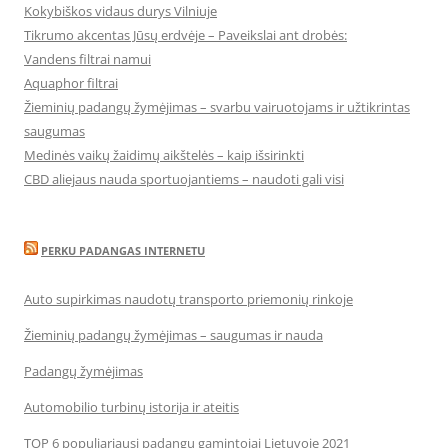
Kokybiškos vidaus durys Vilniuje
Tikrumo akcentas Jūsų erdvėje – Paveikslai ant drobės:
Vandens filtrai namui
Aquaphor filtrai
Žieminių padangų žymėjimas – svarbu vairuotojams ir užtikrintas
saugumas
Medinės vaikų žaidimų aikštelės – kaip išsirinkti
CBD aliejaus nauda sportuojantiems – naudoti gali visi
PERKU PADANGAS INTERNETU
Auto supirkimas naudotų transporto priemonių rinkoje
Žieminių padangų žymėjimas – saugumas ir nauda
Padangų žymėjimas
Automobilio turbinų istorija ir ateitis
TOP 6 populiariausi padangų gamintojai Lietuvoje 2021