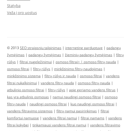
Statyba
Veža į oro uostus
© 2013
SEO straipsniu talpinimas
|
internetine parduotuve
|
padangų
žymėjimas
|
padangų žymėjimas
|
žieminių padangų žymėjimas
|
filtrų
rūšys
|
filtrai nugeležinimui
|
osmoso filtrai> |
osmoso filtrų nauda
|
osmoso filtrai
|
filtrų rūšys
|
minkštinimo filtrų naudojimas
|
minkštinimo sistema
|
filtrų rūšys ir nauda
|
osmoso filtrai
|
vandens
filtrai nukalkinimui
|
vandens filtrų nauda
|
osmoso filtrų nauda
|
atbulinio osmoso filtrai
|
filtrų rūšys
|
apie geriamo vandens filtrus
|
kas yra atbulinis osmosas
|
namui naudingi osmoso filtrai
|
osmoso
filtrų nauda
|
naudingi osmoso filtrai
|
kuo naudingi osmoso filtrai
|
vandens filtravimo sistemos
|
filtrų namui pasirinkimas
|
filtrai
komfortui namuose
|
vandens filtrai namui
|
filtrai namams
|
vandens
filtrai kokybei
|
tinkamiausi vandens filtrai namui
|
vandens filtravimo