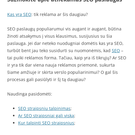
Kas yra SEO
: tik reklama ar šis daugiau?
SEO paslaugų populiarumui vis augant ir augant, būtina
žinoti atsakymus į visus klausimus, susijusius su šia
paslauga. Jei dar neteko nuodugniai domėtis kas yra SEO,
turbūt bent jau teko susidurti su nuomonėmis, kad
SEO
–
tai puiki reklamos forma. Tačiau, kaip yra iš tikrųjų? Ar SEO
ir yra tik dar viena nauja reklamos priemonė, sukurta
šiame amžiuje ir skirta verslo populiarinimui? O gal šis
procesas gali pasiūlyti ir šį tą daugiau?
Naudinga pasidomėti:
SEO straipsniu talpinimas
;
Ar SEO straipsniai gali viską
;
Kur talpinti SEO straipsnius
;