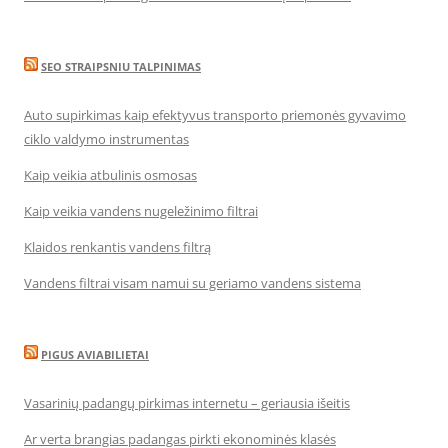
SEO STRAIPSNIU TALPINIMAS
Auto supirkimas kaip efektyvus transporto priemonės gyvavimo
ciklo valdymo instrumentas
Kaip veikia atbulinis osmosas
Kaip veikia vandens nugeležinimo filtrai
Klaidos renkantis vandens filtrą
Vandens filtrai visam namui su geriamo vandens sistema
PIGUS AVIABILIETAI
Vasarinių padangų pirkimas internetu – geriausia išeitis
Ar verta brangias padangas pirkti ekonominės klasės