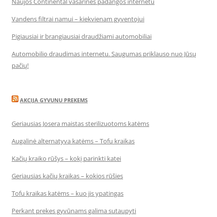
Naujos Continental vasarinės padangos internetu
Vandens filtrai namui – kiekvienam gyventojui
Pigiausiai ir brangiausiai draudžiami automobiliai
Automobilio draudimas internetu. Saugumas priklauso nuo Jūsų
pačių!
AKCIJA GYVUNU PREKEMS
Geriausias Josera maistas sterilizuotoms katėms
Augalinė alternatyva katėms – Tofu kraikas
Kačių kraiko rūšys – kokį parinkti katei
Geriausias kačių kraikas – kokios rūšies
Tofu kraikas katėms – kuo jis ypatingas
Perkant prekes gyvūnams galima sutaupyti