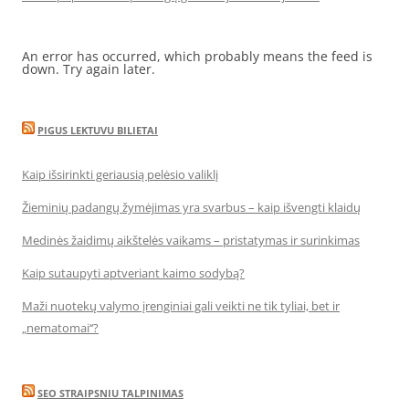
An error has occurred, which probably means the feed is
down. Try again later.
PIGUS LEKTUVU BILIETAI
Kaip išsirinkti geriausią pelėsio valiklį
Žieminių padangų žymėjimas yra svarbus – kaip išvengti klaidų
Medinės žaidimų aikštelės vaikams – pristatymas ir surinkimas
Kaip sutaupyti aptveriant kaimo sodybą?
Maži nuotekų valymo įrenginiai gali veikti ne tik tyliai, bet ir
„nematomai‘‘?
SEO STRAIPSNIU TALPINIMAS