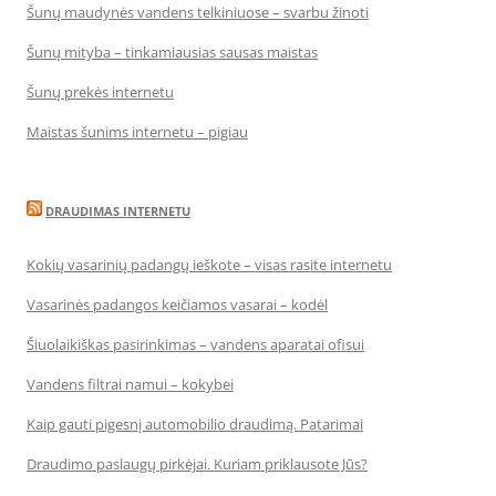
Šunų maudynės vandens telkiniuose – svarbu žinoti
Šunų mityba – tinkamiausias sausas maistas
Šunų prekės internetu
Maistas šunims internetu – pigiau
DRAUDIMAS INTERNETU
Kokių vasarinių padangų ieškote – visas rasite internetu
Vasarinės padangos keičiamos vasarai – kodėl
Šiuolaikiškas pasirinkimas – vandens aparatai ofisui
Vandens filtrai namui – kokybei
Kaip gauti pigesnį automobilio draudimą. Patarimai
Draudimo paslaugų pirkėjai. Kuriam priklausote Jūs?