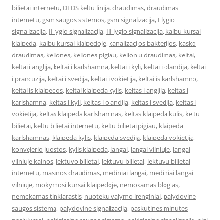
bilietai internetu
,
DFDS keltu linija
,
draudimas
,
draudimas
internetu
,
gsm saugos sistemos
,
gsm signalizacija
,
I lygio
signalizacija
,
II lygio signalizacija
,
III lygio signalizacija
,
kalbu kursai
klaipeda
,
kalbu kursai klaipedoje
,
kanalizacijos bakterijos
,
kasko
draudimas
,
keliones
,
keliones pigiau
,
kelioniu draudimas
,
keltai
,
keltai i anglija
,
keltai i karlshamna
,
keltai i kyli
,
keltai i olandija
,
keltai
i prancuzija
,
keltai i svedija
,
keltai i vokietija
,
keltai is karlshamno
,
keltai is klaipedos
,
keltai klaipeda kylis
,
keltas i anglija
,
keltas i
karlshamna
,
keltas i kyli
,
keltas i olandija
,
keltas i svedija
,
keltas i
vokietija
,
keltas klaipeda karlshamnas
,
keltas klaipeda kulis
,
keltu
bilietai
,
keltu bilietai internetu
,
keltu bilietai pigiau
,
klaipeda
karlshamnas
,
klaipeda kylis
,
klaipeda svedija
,
klaipeda vokietija
,
konvejerio juostos
,
kylis klaipeda
,
langai
,
langai vilniuje
,
langai
vilniuje kainos
,
lektuvo bilietai
,
lektuvu bilietai
,
lektuvu bilietai
internetu
,
masinos draudimas
,
mediniai langai
,
mediniai langai
vilniuje
,
mokymosi kursai klaipedoje
,
nemokamas blog'as
,
nemokamas tinklarastis
,
nuoteku valymo irenginiai
,
palydovine
saugos sistema
,
palydovine signalizacija
,
paskutines minutes