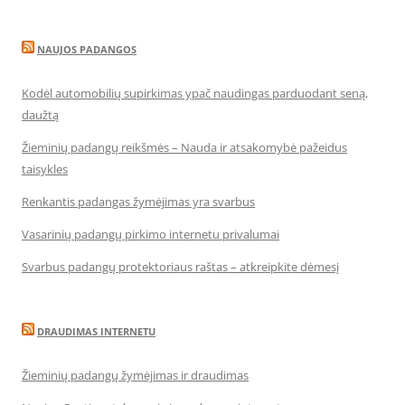
NAUJOS PADANGOS
Kodėl automobilių supirkimas ypač naudingas parduodant seną,
daužtą
Žieminių padangų reikšmės – Nauda ir atsakomybė pažeidus
taisykles
Renkantis padangas žymėjimas yra svarbus
Vasarinių padangų pirkimo internetu privalumai
Svarbus padangų protektoriaus raštas – atkreipkite dėmesį
DRAUDIMAS INTERNETU
Žieminių padangų žymėjimas ir draudimas