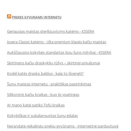
PREKES GYVUNAMS INTERNETU
Geriausias maistas sterilizuotoms katėms - JOSERA
Josera Classic katėms - Ulta premium klasės kačių maistas
Aukščiausios kokybės standartas Jūsų šuns mitybai - JOSERA
Skirtingos kačių draskyklių rūšys – skirtingi privalumai
Kodėl katės drasko baldus - kaip to išvengti?
Šunų maistas internetu - praktiškas pasirinkimas
Silikoninis kačių kraikas - kuo jis ypatingas
Ar mano katei patiks Tofu kraikas
Kokybiškas ir subalansuotas šunų ėdalas
Nerandate reikalingų prekių gyvūnams - internetinė parduotuvė