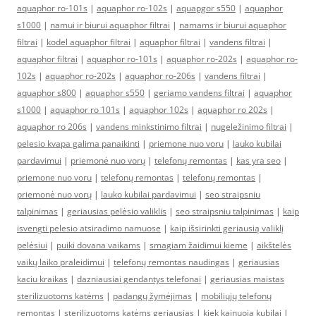
aquaphor ro-101s
|
aquaphor ro-102s
|
aquapgor s550
|
aquaphor
s1000
|
namui ir biurui aquaphor filtrai
|
namams ir biurui aquaphor
filtrai
|
kodel aquaphor filtrai
|
aquaphor filtrai
|
vandens filtrai
|
aquaphor filtrai
|
aquaphor ro-101s
|
aquaphor ro-202s
|
aquaphor ro-
102s
|
aquaphor ro-202s
|
aquaphor ro-206s
|
vandens filtrai
|
aquaphor s800
|
aquaphor s550
|
geriamo vandens filtrai
|
aquaphor
s1000
|
aquaphor ro 101s
|
aquaphor 102s
|
aquaphor ro 202s
|
aquaphor ro 206s
|
vandens minkstinimo filtrai
|
nugeležinimo filtrai
|
pelesio kvapa galima panaikinti
|
priemone nuo voru
|
lauko kubilai
pardavimui
|
priemonė nuo vorų
|
telefonų remontas
|
kas yra seo
|
priemone nuo voru
|
telefonų remontas
|
telefonų remontas
|
priemonė nuo vorų
|
lauko kubilai pardavimui
|
seo straipsniu
talpinimas
|
geriausias pelėsio valiklis
|
seo straipsniu talpinimas
|
kaip
isvengti pelesio atsiradimo namuose
|
kaip išsirinkti geriausią valiklį
pelėsiui
|
puiki dovana vaikams
|
smagiam žaidimui kieme
|
aikštelės
vaikų laiko praleidimui
|
telefonų remontas naudingas
|
geriausias
kaciu kraikas
|
dazniausiai gendantys telefonai
|
geriausias maistas
sterilizuotoms katėms
|
padangų žymėjimas
|
mobiliųjų telefonų
remontas
|
sterilizuotoms katėms geriausias
|
kiek kainuoja kubilai
|