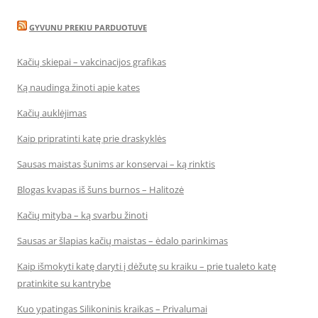
GYVUNU PREKIU PARDUOTUVE
Kačių skiepai – vakcinacijos grafikas
Ką naudinga žinoti apie kates
Kačių auklėjimas
Kaip pripratinti katę prie draskyklės
Sausas maistas šunims ar konservai – ką rinktis
Blogas kvapas iš šuns burnos – Halitozė
Kačių mityba – ką svarbu žinoti
Sausas ar šlapias kačių maistas – ėdalo parinkimas
Kaip išmokyti katę daryti į dėžutę su kraiku – prie tualeto katę
pratinkite su kantrybe
Kuo ypatingas Silikoninis kraikas – Privalumai