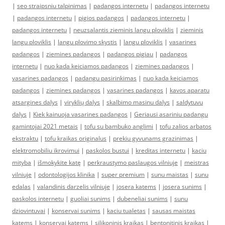
|
seo straipsniu talpinimas
|
padangos internetu
|
padangos internetu
|
padangos internetu
|
pigios padangos
|
padangos internetu
|
padangos internetu
|
neuzsalantis zieminis langu ploviklis
|
zieminis
langu ploviklis
|
langu plovimo skystis
|
langu ploviklis
|
vasarines
padangos
|
ziemines padangos
|
padangos pigiau
|
padangos
internetu
|
nuo kada keiciamos padangos
|
ziemines padangos
|
vasarines padangos
|
padangu pasirinkimas
|
nuo kada keiciamos
padangos
|
ziemines padangos
|
vasarines padangos
|
kavos aparatu
atsargines dalys
|
viryklių dalys
|
skalbimo masinu dalys
|
saldytuvu
dalys
|
Kiek kainuoja vasarines padangos
|
Geriausi asariniu padangu
gamintojai 2021 metais
|
tofu su bambuko anglimi
|
tofu zalios arbatos
ekstraktu
|
tofu kraikas originalus
|
prekiu gyvunams grazinimas
|
elektromobiliu ikrovimui
|
paskolos bustui
|
kreditas internetu
|
kaciu
mityba
|
išmokykite katę
|
perkraustymo paslaugos vilniuje
|
meistras
vilniuje
|
odontologijos klinika
|
super premium
|
sunu maistas
|
sunu
edalas
|
valandinis darzelis vilniuje
|
josera katems
|
josera sunims
|
paskolos internetu
|
guoliai sunims
|
dubeneliai sunims
|
sunu
dziovintuvai
|
konservai sunims
|
kaciu tualetas
|
sausas maistas
katems
|
konservai katems
|
silikoninis kraikas
|
bentonitinis kraikas
|