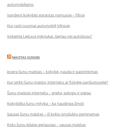
automobiliams
Vandens kokybės garantas namuose – filtrai
Kur rasti nuomai automobilį Vilniuje
Vokietija Lietuva mikriukai. Geriau nei autobusu?
MAISTAS SUNIMS
Josera šunų maistas – kokybė, nauda ir pasirinkimas
Kur pirkti šunų maistą: internetu ar fizinėje parduotuvėje?
Šunų maistas internetu – greita, patogu ir pigiau
Kokybiška šunų mityba – ką naudinga žinoti
Sausas šunų maistas – iš kokių produktų gaminamas
Koks šunų ėdalas geriausias – sausas maistas