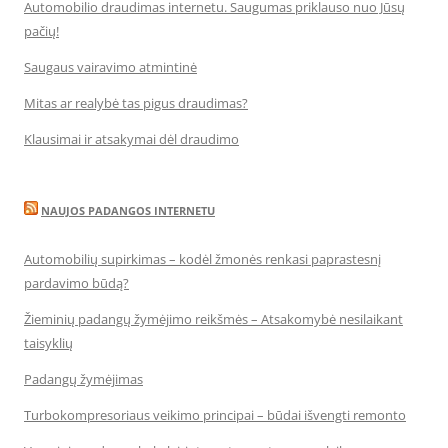
Automobilio draudimas internetu. Saugumas priklauso nuo Jūsų
pačių!
Saugaus vairavimo atmintinė
Mitas ar realybė tas pigus draudimas?
Klausimai ir atsakymai dėl draudimo
NAUJOS PADANGOS INTERNETU
Automobilių supirkimas – kodėl žmonės renkasi paprastesnį
pardavimo būdą?
Žieminių padangų žymėjimo reikšmės – Atsakomybė nesilaikant
taisyklių
Padangų žymėjimas
Turbokompresoriaus veikimo principai – būdai išvengti remonto