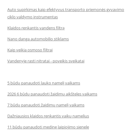
Auto supirkimas kaip efektyvus transporto priemonės gyvavimo
ciklo valdymo instrumentas
Klaidos renkantis vandens filtrą
Nano danga automobilio stiklams
Kaip veikia osmoso filtrai
Vandenyje rasti nitratai - poveikis sveikatai
5 būdų panaudoti lauko namelį vaikams
2026 6 būdų panaudoti žaidimų aikšteles vaikams
7 būdų panaudoti žaidimų namelį vaikams
Dažniausios klaidos renkantis vaikų namelius
11 būdų panaudoti medinę laipiojimo sienelę