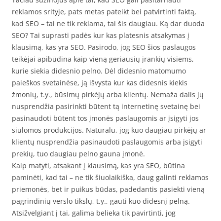
reklamos srityje, pats metas pateikt bei patvirtinti faktą,
kad SEO – tai ne tik reklama, tai šis daugiau. Ką dar duoda
SEO? Tai suprasti padės kur kas platesnis atsakymas į
klausimą, kas yra SEO. Pasirodo, jog SEO šios paslaugos
teikėjai apibūdina kaip vieną geriausių įrankių visiems,
kurie siekia didesnio pelno. Dėl didesnio matomumo
paieškos svetainėse, ją išvysta kur kas didesnis kiekis
žmonių, t.y., būsimų pirkėjų arba klientų. Nemaža dalis jų
nusprendžia pasirinkti būtent tą internetinę svetainę bei
pasinaudoti būtent tos įmonės paslaugomis ar įsigyti jos
siūlomos produkcijos. Natūralu, jog kuo daugiau pirkėjų ar
klientų nusprendžia pasinaudoti paslaugomis arba įsigyti
prekių, tuo daugiau pelno gauna įmonė.
Kaip matyti, atsakant į klausimą, kas yra SEO, būtina
paminėti, kad tai – ne tik šiuolaikiška, daug galinti reklamos
priemonės, bet ir puikus būdas, padedantis pasiekti vieną
pagrindinių verslo tikslų, t.y., gauti kuo didesnį pelną.
Atsižvelgiant į tai, galima belieka tik pavirtinti, jog