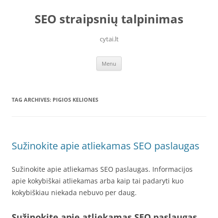
Skip
to
SEO straipsnių talpinimas
content
cytai.lt
Menu
TAG ARCHIVES:
PIGIOS KELIONES
Sužinokite apie atliekamas SEO paslaugas
Sužinokite apie atliekamas SEO paslaugas. Informacijos
apie kokybiškai atliekamas arba kaip tai padaryti kuo
kokybiškiau niekada nebuvo per daug.
Sužinokite apie atliekamas SEO paslaugas