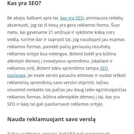
Kas yra SEO?
Be abejo, kalbant apie tai,
kas yra SEO
, pirmiausia reikėtų
akcentuoti, jog tai iš tiesų yra gera reklamos forma. Šiuo
metu, kai gyvename 21 amžiuje ir vykdome kokią nors
veiklą, turime dar ir suprasti tai, jog naudojant jau esamas
reklamos formas, pasiekti pačių geriausių rezultatų
reklamos srityje bus nelengva. Būtent todėl yra būtina
atkreipti dėmesį į inovatyvius sprendimu, įskaitant ir
reklamos sritį. Būtent tokiu sprendimu tampa
SEO
paslauga
. Jei esate verslo pasaulio atstovas ir nuolat ieškoti
reklaminių sprendimų savo verslui stiprinti, tačiau
visuomet renkatės tas pačias jau daug laiko egzistuojančias
reklamos formas, būtina atkreipkite dėmesį į tai, kas yra
SEO ir kaip tai gali pasitarnauti reklamos srityje.
Nauda reklamuojant savo verslą
Tačiau sužinojus apie tai, kad SEO gali pasitarnauti