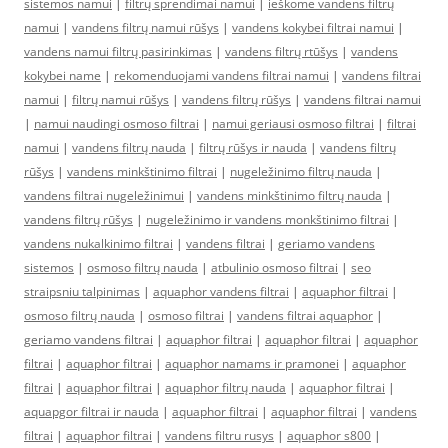
sistemos namui
|
filtrų sprendimai namui
|
ieškome vandens filtrų
namui
|
vandens filtrų namui rūšys
|
vandens kokybei filtrai namui
|
vandens namui filtrų pasirinkimas
|
vandens filtrų rtūšys
|
vandens
kokybei name
|
rekomenduojami vandens filtrai namui
|
vandens filtrai
namui
|
filtrų namui rūšys
|
vandens filtrų rūšys
|
vandens filtrai namui
|
namui naudingi osmoso filtrai
|
namui geriausi osmoso filtrai
|
filtrai
namui
|
vandens filtrų nauda
|
filtrų rūšys ir nauda
|
vandens filtrų
rūšys
|
vandens minkštinimo filtrai
|
nugeležinimo filtrų nauda
|
vandens filtrai nugeležinimui
|
vandens minkštinimo filtrų nauda
|
vandens filtrų rūšys
|
nugeležinimo ir vandens monkštinimo filtrai
|
vandens nukalkinimo filtrai
|
vandens filtrai
|
geriamo vandens
sistemos
|
osmoso filtrų nauda
|
atbulinio osmoso filtrai
|
seo
straipsniu talpinimas
|
aquaphor vandens filtrai
|
aquaphor filtrai
|
osmoso filtrų nauda
|
osmoso filtrai
|
vandens filtrai aquaphor
|
geriamo vandens filtrai
|
aquaphor filtrai
|
aquaphor filtrai
|
aquaphor
filtrai
|
aquaphor filtrai
|
aquaphor namams ir pramonei
|
aquaphor
filtrai
|
aquaphor filtrai
|
aquaphor filtrų nauda
|
aquaphor filtrai
|
aquapgor filtrai ir nauda
|
aquaphor filtrai
|
aquaphor filtrai
|
vandens
filtrai
|
aquaphor filtrai
|
vandens filtru rusys
|
aquaphor s800
|