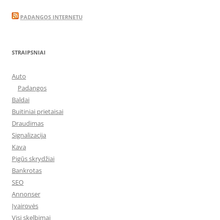
PADANGOS INTERNETU
STRAIPSNIAI
Auto
Padangos
Baldai
Buitiniai prietaisai
Draudimas
Signalizacija
Kava
Pigūs skrydžiai
Bankrotas
SEO
Annonser
Įvairovės
Visi skelbimai