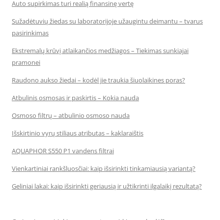
Auto supirkimas turi realią finansinę vertę
Sužadėtuvių žiedas su laboratorijoje užaugintu deimantu – tvarus
pasirinkimas
Ekstremalų krūvį atlaikančios medžiagos – Tiekimas sunkiajai
pramonei
Raudono aukso žiedai – kodėl jie traukia šiuolaikines poras?
Atbulinis osmosas ir paskirtis – Kokia nauda
Osmoso filtrų – atbulinio osmoso nauda
Išskirtinio vyrų stiliaus atributas – kaklaraištis
AQUAPHOR S550 P1 vandens filtrai
Vienkartiniai rankšluosčiai: kaip išsirinkti tinkamiausią variantą?
Geliniai lakai: kaip išsirinkti geriausią ir užtikrinti ilgalaikį rezultatą?