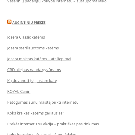
Vasarinių padangų kokybė internetu – sutaupoma laiko
AUGINTINIU PREKES
Josera Classic katėms
Josera sterilizuotoms katėms
Josera maistas katėms – atsiliepimai
CBD aliejaus nauda gyvūnams
Ką dovanoti įsigijusiam katę
ROYAL Canin
Patogumas šunų maistą pirkti internetu
Koks kraikas katėms geriausias?
Prekės internetu su akcija – praktiškas pasirinkimas
Įtaka keturkojų išvaizdai – šunų ėdalas