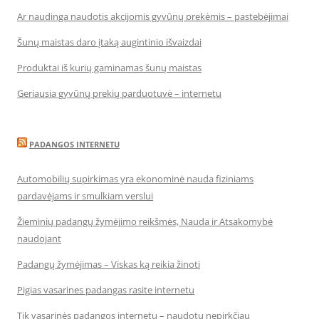
Ar naudinga naudotis akcijomis gyvūnų prekėmis – pastebėjimai
Šunų maistas daro įtaką augintinio išvaizdai
Produktai iš kurių gaminamas šunų maistas
Geriausia gyvūnų prekių parduotuvė – internetu
PADANGOS INTERNETU
Automobilių supirkimas yra ekonominė nauda fiziniams
pardavėjams ir smulkiam verslui
Žieminių padangų žymėjimo reikšmės, Nauda ir Atsakomybė
naudojant
Padangų žymėjimas – Viskas ką reikia žinoti
Pigias vasarines padangas rasite internetu
Tik vasarinės padangos internetu – naudotų nepirkčiau