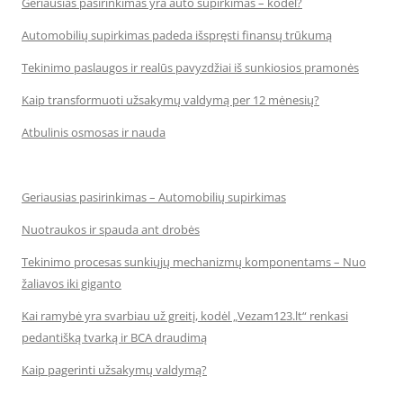
Geriausias pasirinkimas yra auto supirkimas – kodėl?
Automobilių supirkimas padeda išspręsti finansų trūkumą
Tekinimo paslaugos ir realūs pavyzdžiai iš sunkiosios pramonės
Kaip transformuoti užsakymų valdymą per 12 mėnesių?
Atbulinis osmosas ir nauda
Geriausias pasirinkimas – Automobilių supirkimas
Nuotraukos ir spauda ant drobės
Tekinimo procesas sunkiųjų mechanizmų komponentams – Nuo
žaliavos iki giganto
Kai ramybė yra svarbiau už greitį, kodėl „Vezam123.lt“ renkasi
pedantišką tvarką ir BCA draudimą
Kaip pagerinti užsakymų valdymą?