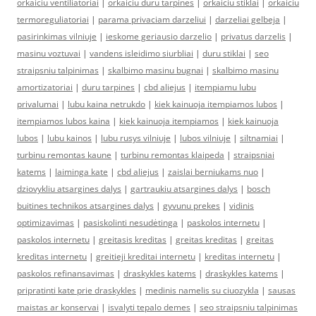
orkaiciu ventiliatoriai
|
orkaiciu duru tarpines
|
orkaiciu stiklai
|
orkaiciu
termoreguliatoriai
|
parama privaciam darzeliui
|
darzeliai gelbeja
|
pasirinkimas vilniuje
|
ieskome geriausio darzelio
|
privatus darzelis
|
masinu voztuvai
|
vandens isleidimo siurbliai
|
duru stiklai
|
seo
straipsniu talpinimas
|
skalbimo masinu bugnai
|
skalbimo masinu
amortizatoriai
|
duru tarpines
|
cbd aliejus
|
itempiamu lubu
privalumai
|
lubu kaina netrukdo
|
kiek kainuoja itempiamos lubos
|
itempiamos lubos kaina
|
kiek kainuoja itempiamos
|
kiek kainuoja
lubos
|
lubu kainos
|
lubu rusys vilniuje
|
lubos vilniuje
|
siltnamiai
|
turbinu remontas kaune
|
turbinu remontas klaipeda
|
straipsniai
katems
|
laiminga kate
|
cbd aliejus
|
zaislai berniukams nuo
|
dziovykliu atsargines dalys
|
gartraukiu atsargines dalys
|
bosch
buitines technikos atsargines dalys
|
gyvunu prekes
|
vidinis
optimizavimas
|
pasiskolinti nesudėtinga
|
paskolos internetu
|
paskolos internetu
|
greitasis kreditas
|
greitas kreditas
|
greitas
kreditas internetu
|
greitieji kreditai internetu
|
kreditas internetu
|
paskolos refinansavimas
|
draskykles katems
|
draskykles katems
|
pripratinti kate prie draskykles
|
medinis namelis su ciuozykla
|
sausas
maistas ar konservai
|
isvalyti tepalo demes
|
seo straipsniu talpinimas