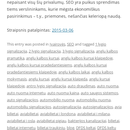
nepaisant visų šių privalumų, SEO yra puikus sprendimas
tiems verslininkams, kurie mėgsta ekonomiškus
pasirinkimus – t.y., priemones, nešančias keleriopą naudą.
Straipsnis patalpintas:
2015-03-06
This entry was posted in
Įvairovės
,
SEO
and tagged
1 lygio
signalizacija
,
2 lygio signalizacija
,
3 lygio signalizacija
,
anglu kalbos
gramatika
,
anglu kalbos kursai
,
anglu kalbos kursai klaipedoje
,
anglu kalbos kursai pradedantiesiems
,
anglu kalbos kursai
pradedantiesiems klaipedoje
,
anglu kalbos laikai
,
anglu kalbos
mokymasis
,
anglu kursai
,
anglu kursai klaipeda
,
anglu kursai
klaipedoje
,
antro lygio signalizacija
,
auto draudimas
,
auto nuoma
,
auto nuoma internetu
,
auto nuoma kaina
,
auto saugos sistemos
,
auto signalizacijos
,
automobilio nuoma
,
automobiliu nuoma
,
automobiliu signalizacijos
,
autosignalizacija
,
autosignalizacijos
,
avia
bilietai
,
aviabilietai
,
aviabilietai i londona
,
aviabilietai i milana
,
aviabilietai i osla
,
aviabilietai pigiau
,
bakterijos kanalizacijai
,
bilietai
,
bilietai internetu
,
bilietai traukiniu
,
blog
,
DFDS keltai
,
DFDS keltu