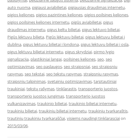
pasiulymai
,
peidziarine saugos sistema
,
peidziarine signalizacija
,
pigi
auto nuoma
,
pigiausi aviabilietai
,
pigiausias draudimas internetu
,
pigios keliones
,
pigios pazintines keliones
,
pigios poilsines keliones
,
pigios poilsines keliones internetu
,
pigūs aviabilietai
,
pigus
draudimas internetu
,
pigus keltu bilietai
,
pigus lektuvo bilietai
,
Pigūs lėktuvų bilieta
,
Pigūs lėktuvų bilietai
,
pigus lektuvu bilietai i
dublina
,
pigus lektuvu bilietai i londona
,
pigus lektuvu bilietai i osla
,
pigus lektuvu bilietai internetu
,
pigus skrydziai
,
pirmo lygio
signalizacija
,
plastikiniai langai
,
poilsines keliones
,
seo
,
seo
optimizavimas
,
seo paslaugos
,
seo straipsniai
,
seo straipsniu
rasymas
,
seo tekstai
,
seo tekstu rasymas
,
straipsniu rasymas
,
straipsniu talpinimas
,
svetainiu optimizavimas
,
tarptautiniai
traukiniai
,
tekstų rašymas
,
tinklarastis
,
transporterio juostos
,
transporterio juostos jungimas
,
transporterio juostos
vulkanizavimas
,
traukinio bilietai
,
traukinio bilietai internetu
,
traukiniu bilietai
,
traukiniu bilietai internetu
,
traukinių tvarkaraštis
,
trautinių traukinių tvarkaraščiai
,
visiems naudingi tinklarasciai
on
2015/03/06
.