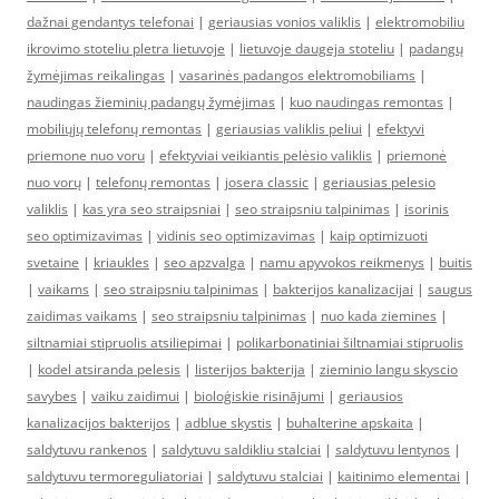
dažnai gendantys telefonai
|
geriausias vonios valiklis
|
elektromobiliu
ikrovimo stoteliu pletra lietuvoje
|
lietuvoje daugeja stoteliu
|
padangų
žymėjimas reikalingas
|
vasarinės padangos elektromobiliams
|
naudingas žieminių padangų žymėjimas
|
kuo naudingas remontas
|
mobiliųjų telefonų remontas
|
geriausias valiklis peliui
|
efektyvi
priemone nuo voru
|
efektyviai veikiantis pelėsio valiklis
|
priemonė
nuo vorų
|
telefonų remontas
|
josera classic
|
geriausias pelesio
valiklis
|
kas yra seo straipsniai
|
seo straipsniu talpinimas
|
isorinis
seo optimizavimas
|
vidinis seo optimizavimas
|
kaip optimizuoti
svetaine
|
kriaukles
|
seo apzvalga
|
namu apyvokos reikmenys
|
buitis
|
vaikams
|
seo straipsniu talpinimas
|
bakterijos kanalizacijai
|
saugus
zaidimas vaikams
|
seo straipsniu talpinimas
|
nuo kada ziemines
|
siltnamiai stipruolis atsiliepimai
|
polikarbonatiniai šiltnamiai stipruolis
|
kodel atsiranda pelesis
|
listerijos bakterija
|
zieminio langu skyscio
savybes
|
vaiku zaidimui
|
bioloģiskie risinājumi
|
geriausios
kanalizacijos bakterijos
|
adblue skystis
|
buhalterine apskaita
|
saldytuvu rankenos
|
saldytuvu saldikliu stalciai
|
saldytuvu lentynos
|
saldytuvu termoreguliatoriai
|
saldytuvu stalciai
|
kaitinimo elementai
|