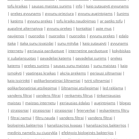
tofu kraikas
|
sausas maistas sunims
|
info
|
kaip sutaupyti gyvunams
|
prekes gyvunams
|
gyvunu prieziura
|
gyvunu augintojams
|
šunims
|
katėms
|
gyvunu prekes
|
tofu kraiko naudojimas
|
ar patiks tofu
|
augalinė alternatyva
|
gyvunu prekes
|
kontaktai
|
apie mus
|
naujienos
|
nuorodos
|
nuorodos
|
nuorodos
|
gyvunu prekes
|
edalo
itaka
|
itaka sunu isvaizdai
|
sunu mityba
|
kaip sutaupyti
|
gyvunams
internetu
|
geriausia parduotuve
|
internetine parduotuve
|
kokybiskas
ir subalansuotas
|
pavadeliai katems
|
pavadeliai sunims
|
prekes
katems
|
prekes sunims
|
sausas sunu maistas
|
sunu maistas
|
kaip
ismokyti
|
ypatingas kraikas
|
akcija prekems
|
geriausi siltnamiai
|
kaip issirinkti
|
polikarbonatiniai šiltnamiai
|
tvirti siltnamiai
|
polikarbonatiniai atsiliepimai
|
šiltnamiai atsiliepimai
|
led reklama
|
vandens filtrai
|
vandens filtrai
|
renkamės filtrus
|
tinkamiausias
maistas
|
maistas internetu
|
geriausias ėdalas
|
augintojams
|
blogas
|
straipsniai
|
straipsniai
|
straipsniai
|
fejerverkai
|
ieskantiems filtru
|
filtrai namui
|
filtru nauda
|
vandens filtrai
|
vandens filtrai
|
biologinės bakterijos
|
kanalizacijos kvapas
|
kanalizacijos bakterijos
|
medinis namelis su ciuozykla
|
efektyvio biologinės bakterijos
|