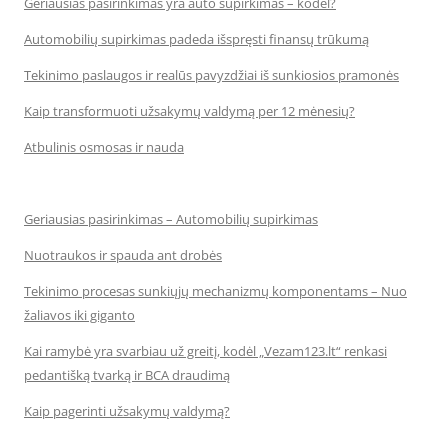
Geriausias pasirinkimas yra auto supirkimas – kodėl?
Automobilių supirkimas padeda išspręsti finansų trūkumą
Tekinimo paslaugos ir realūs pavyzdžiai iš sunkiosios pramonės
Kaip transformuoti užsakymų valdymą per 12 mėnesių?
Atbulinis osmosas ir nauda
Geriausias pasirinkimas – Automobilių supirkimas
Nuotraukos ir spauda ant drobės
Tekinimo procesas sunkiųjų mechanizmų komponentams – Nuo
žaliavos iki giganto
Kai ramybė yra svarbiau už greitį, kodėl „Vezam123.lt“ renkasi
pedantišką tvarką ir BCA draudimą
Kaip pagerinti užsakymų valdymą?