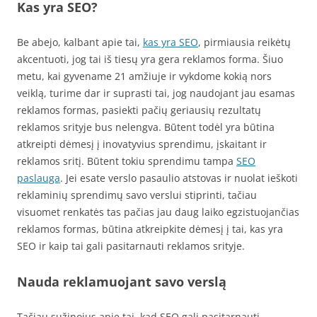
Kas yra SEO?
Be abejo, kalbant apie tai,
kas yra SEO
, pirmiausia reikėtų
akcentuoti, jog tai iš tiesų yra gera reklamos forma. Šiuo
metu, kai gyvename 21 amžiuje ir vykdome kokią nors
veiklą, turime dar ir suprasti tai, jog naudojant jau esamas
reklamos formas, pasiekti pačių geriausių rezultatų
reklamos srityje bus nelengva. Būtent todėl yra būtina
atkreipti dėmesį į inovatyvius sprendimu, įskaitant ir
reklamos sritį. Būtent tokiu sprendimu tampa
SEO
paslauga
. Jei esate verslo pasaulio atstovas ir nuolat ieškoti
reklaminių sprendimų savo verslui stiprinti, tačiau
visuomet renkatės tas pačias jau daug laiko egzistuojančias
reklamos formas, būtina atkreipkite dėmesį į tai, kas yra
SEO ir kaip tai gali pasitarnauti reklamos srityje.
Nauda reklamuojant savo verslą
Tačiau sužinojus apie tai, kad SEO gali pasitarnauti