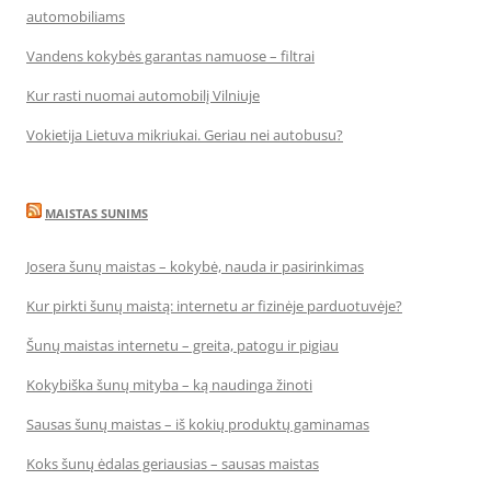
automobiliams
Vandens kokybės garantas namuose – filtrai
Kur rasti nuomai automobilį Vilniuje
Vokietija Lietuva mikriukai. Geriau nei autobusu?
MAISTAS SUNIMS
Josera šunų maistas – kokybė, nauda ir pasirinkimas
Kur pirkti šunų maistą: internetu ar fizinėje parduotuvėje?
Šunų maistas internetu – greita, patogu ir pigiau
Kokybiška šunų mityba – ką naudinga žinoti
Sausas šunų maistas – iš kokių produktų gaminamas
Koks šunų ėdalas geriausias – sausas maistas