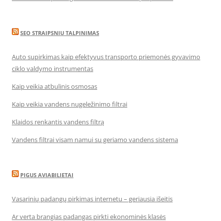
SEO STRAIPSNIU TALPINIMAS
Auto supirkimas kaip efektyvus transporto priemonės gyvavimo
ciklo valdymo instrumentas
Kaip veikia atbulinis osmosas
Kaip veikia vandens nugeležinimo filtrai
Klaidos renkantis vandens filtrą
Vandens filtrai visam namui su geriamo vandens sistema
PIGUS AVIABILIETAI
Vasarinių padangų pirkimas internetu – geriausia išeitis
Ar verta brangias padangas pirkti ekonominės klasės