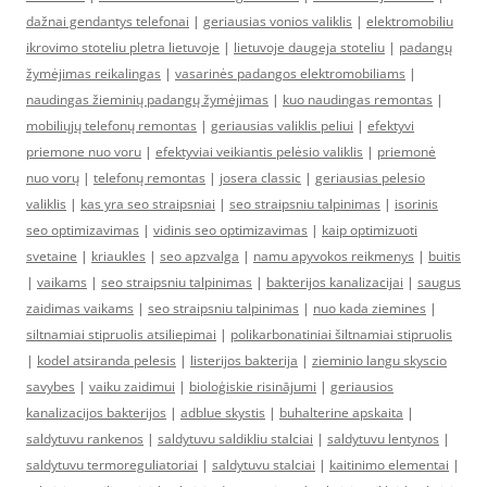
dažnai gendantys telefonai
|
geriausias vonios valiklis
|
elektromobiliu
ikrovimo stoteliu pletra lietuvoje
|
lietuvoje daugeja stoteliu
|
padangų
žymėjimas reikalingas
|
vasarinės padangos elektromobiliams
|
naudingas žieminių padangų žymėjimas
|
kuo naudingas remontas
|
mobiliųjų telefonų remontas
|
geriausias valiklis peliui
|
efektyvi
priemone nuo voru
|
efektyviai veikiantis pelėsio valiklis
|
priemonė
nuo vorų
|
telefonų remontas
|
josera classic
|
geriausias pelesio
valiklis
|
kas yra seo straipsniai
|
seo straipsniu talpinimas
|
isorinis
seo optimizavimas
|
vidinis seo optimizavimas
|
kaip optimizuoti
svetaine
|
kriaukles
|
seo apzvalga
|
namu apyvokos reikmenys
|
buitis
|
vaikams
|
seo straipsniu talpinimas
|
bakterijos kanalizacijai
|
saugus
zaidimas vaikams
|
seo straipsniu talpinimas
|
nuo kada ziemines
|
siltnamiai stipruolis atsiliepimai
|
polikarbonatiniai šiltnamiai stipruolis
|
kodel atsiranda pelesis
|
listerijos bakterija
|
zieminio langu skyscio
savybes
|
vaiku zaidimui
|
bioloģiskie risinājumi
|
geriausios
kanalizacijos bakterijos
|
adblue skystis
|
buhalterine apskaita
|
saldytuvu rankenos
|
saldytuvu saldikliu stalciai
|
saldytuvu lentynos
|
saldytuvu termoreguliatoriai
|
saldytuvu stalciai
|
kaitinimo elementai
|