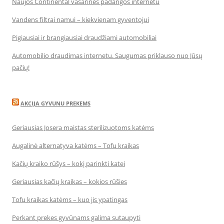
Naujos Continental vasarinės padangos internetu
Vandens filtrai namui – kiekvienam gyventojui
Pigiausiai ir brangiausiai draudžiami automobiliai
Automobilio draudimas internetu. Saugumas priklauso nuo Jūsų
pačių!
AKCIJA GYVUNU PREKEMS
Geriausias Josera maistas sterilizuotoms katėms
Augalinė alternatyva katėms – Tofu kraikas
Kačių kraiko rūšys – kokį parinkti katei
Geriausias kačių kraikas – kokios rūšies
Tofu kraikas katėms – kuo jis ypatingas
Perkant prekes gyvūnams galima sutaupyti