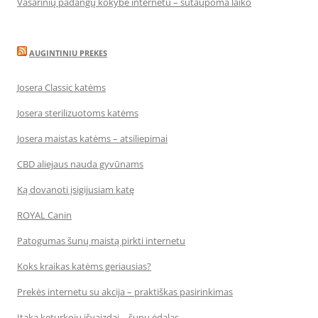
Vasarinių padangų kokybė internetu – sutaupoma laiko
AUGINTINIU PREKES
Josera Classic katėms
Josera sterilizuotoms katėms
Josera maistas katėms – atsiliepimai
CBD aliejaus nauda gyvūnams
Ką dovanoti įsigijusiam katę
ROYAL Canin
Patogumas šunų maistą pirkti internetu
Koks kraikas katėms geriausias?
Prekės internetu su akcija – praktiškas pasirinkimas
Įtaka keturkojų išvaizdai – šunų ėdalas