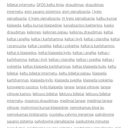
bilietai internetu
,
DFDS keltu linija
,
draudimas
,
draudimas
internetu
,
gsm saugos sistemos
,
gsm signalizacija
,
I lygio
signalizacija
,
II lygio signalizacija
,
III lygio signalizacija
,
kalbu kursai
klaipeda
,
kalbu kursai klaipedoje
,
kanalizacijos bakterijos
,
kasko
draudimas
,
keliones
,
keliones pigiau
,
kelioniu draudimas
,
keltai
,
keltai i anglija
,
keltai i karlshamna
,
keltai i kyli
,
keltai i olandija
,
keltai
i prancuzija
,
keltai i svedija
,
keltai i vokietija
,
keltai is karlshamno
,
keltai is klaipedos
,
keltai klaipeda kylis
,
keltas i anglija
,
keltas i
karlshamna
,
keltas i kyli
,
keltas i olandija
,
keltas i svedija
,
keltas i
vokietija
,
keltas klaipeda karlshamnas
,
keltas klaipeda kulis
,
keltu
bilietai
,
keltu bilietai internetu
,
keltu bilietai pigiau
,
klaipeda
karlshamnas
,
klaipeda kylis
,
klaipeda svedija
,
klaipeda vokietija
,
konvejerio juostos
,
kylis klaipeda
,
langai
,
langai vilniuje
,
langai
vilniuje kainos
,
lektuvo bilietai
,
lektuvu bilietai
,
lektuvu bilietai
internetu
,
masinos draudimas
,
mediniai langai
,
mediniai langai
vilniuje
,
mokymosi kursai klaipedoje
,
nemokamas blog'as
,
nemokamas tinklarastis
,
nuoteku valymo irenginiai
,
palydovine
saugos sistema
,
palydovine signalizacija
,
paskutines minutes