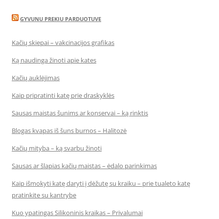
GYVUNU PREKIU PARDUOTUVE
Kačių skiepai – vakcinacijos grafikas
Ką naudinga žinoti apie kates
Kačių auklėjimas
Kaip pripratinti katę prie draskyklės
Sausas maistas šunims ar konservai – ką rinktis
Blogas kvapas iš šuns burnos – Halitozė
Kačių mityba – ką svarbu žinoti
Sausas ar šlapias kačių maistas – ėdalo parinkimas
Kaip išmokyti katę daryti į dėžutę su kraiku – prie tualeto katę
pratinkite su kantrybe
Kuo ypatingas Silikoninis kraikas – Privalumai