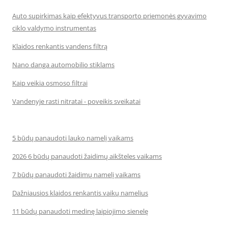
Auto supirkimas kaip efektyvus transporto priemonės gyvavimo
ciklo valdymo instrumentas
Klaidos renkantis vandens filtrą
Nano danga automobilio stiklams
Kaip veikia osmoso filtrai
Vandenyje rasti nitratai - poveikis sveikatai
5 būdų panaudoti lauko namelį vaikams
2026 6 būdų panaudoti žaidimų aikšteles vaikams
7 būdų panaudoti žaidimų namelį vaikams
Dažniausios klaidos renkantis vaikų namelius
11 būdų panaudoti medinę laipiojimo sienelę