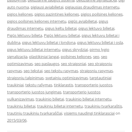
pasiulymai
,
peidziarine saugos sistema
,
peidziarine signalizacija
,
pigi
auto nuoma
,
pigiausi aviabilietai
,
pigiausias draudimas internetu
,
pigios keliones
,
pigios pazintines keliones
,
pigios poilsines keliones
,
pigios poilsines keliones internetu
,
pigūs aviabilietai
,
pigus
draudimas internetu
,
pigus keltu bilietai
,
pigus lektuvo bilietai
,
Pigūs lėktuvų bilieta
,
Pigūs lėktuvų bilietai
,
pigus lektuvu bilietai i
dublina
,
pigus lektuvu bilietai i londona
,
pigus lektuvu bilietai i osla
,
pigus lektuvu bilietai internetu
,
pigus skrydziai
,
pirmo lygio
signalizacija
,
plastikiniai langai
,
poilsines keliones
,
seo
,
seo
optimizavimas
,
seo paslaugos
,
seo straipsniai
,
seo straipsniu
rasymas
,
seo tekstai
,
seo tekstu rasymas
,
straipsniu rasymas
,
straipsniu talpinimas
,
svetainiu optimizavimas
,
tarptautiniai
traukiniai
,
tekstų rašymas
,
tinklarastis
,
transporterio juostos
,
transporterio juostos jungimas
,
transporterio juostos
vulkanizavimas
,
traukinio bilietai
,
traukinio bilietai internetu
,
traukiniu bilietai
,
traukiniu bilietai internetu
,
traukinių tvarkaraštis
,
trautinių traukinių tvarkaraščiai
,
visiems naudingi tinklarasciai
on
2015/03/06
.