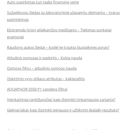
Auto supirkimas turi realią finansinę vertę
Sužadėtuvių žiedas su laboratorijoje užaugintu deimantu – tvarus
pasirinkimas
Ekstremalų krūvį atlaikančios medžiagos – Tiekimas sunkiajai
pramonei
Raudono aukso žiedai – kodėl jie traukia šiuolaikines poras?
Atbulinis osmosas ir paskirtis – Kokia nauda
Osmoso filtrų – atbulinio osmoso nauda
Išskirtinio vyrų stiliaus atributas – kaklaraištis
AQUAPHOR S550 P1 vandens filtrai
Vienkartiniai rankšluosčiai: kaip išsirinkti tinkamiausią variantą?
Geliniai lakai: kaip išsirinkti geriausią ir užtikrinti ilgalaikį rezultatą?