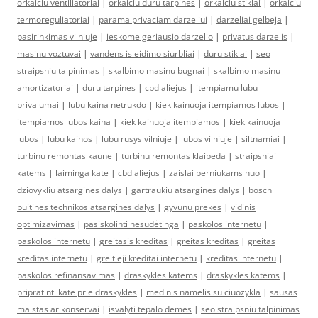
orkaiciu ventiliatoriai
|
orkaiciu duru tarpines
|
orkaiciu stiklai
|
orkaiciu
termoreguliatoriai
|
parama privaciam darzeliui
|
darzeliai gelbeja
|
pasirinkimas vilniuje
|
ieskome geriausio darzelio
|
privatus darzelis
|
masinu voztuvai
|
vandens isleidimo siurbliai
|
duru stiklai
|
seo
straipsniu talpinimas
|
skalbimo masinu bugnai
|
skalbimo masinu
amortizatoriai
|
duru tarpines
|
cbd aliejus
|
itempiamu lubu
privalumai
|
lubu kaina netrukdo
|
kiek kainuoja itempiamos lubos
|
itempiamos lubos kaina
|
kiek kainuoja itempiamos
|
kiek kainuoja
lubos
|
lubu kainos
|
lubu rusys vilniuje
|
lubos vilniuje
|
siltnamiai
|
turbinu remontas kaune
|
turbinu remontas klaipeda
|
straipsniai
katems
|
laiminga kate
|
cbd aliejus
|
zaislai berniukams nuo
|
dziovykliu atsargines dalys
|
gartraukiu atsargines dalys
|
bosch
buitines technikos atsargines dalys
|
gyvunu prekes
|
vidinis
optimizavimas
|
pasiskolinti nesudėtinga
|
paskolos internetu
|
paskolos internetu
|
greitasis kreditas
|
greitas kreditas
|
greitas
kreditas internetu
|
greitieji kreditai internetu
|
kreditas internetu
|
paskolos refinansavimas
|
draskykles katems
|
draskykles katems
|
pripratinti kate prie draskykles
|
medinis namelis su ciuozykla
|
sausas
maistas ar konservai
|
isvalyti tepalo demes
|
seo straipsniu talpinimas