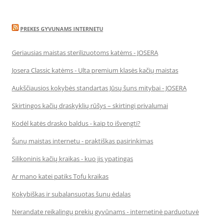
PREKES GYVUNAMS INTERNETU
Geriausias maistas sterilizuotoms katėms - JOSERA
Josera Classic katėms - Ulta premium klasės kačių maistas
Aukščiausios kokybės standartas Jūsų šuns mitybai - JOSERA
Skirtingos kačių draskyklių rūšys – skirtingi privalumai
Kodėl katės drasko baldus - kaip to išvengti?
Šunų maistas internetu - praktiškas pasirinkimas
Silikoninis kačių kraikas - kuo jis ypatingas
Ar mano katei patiks Tofu kraikas
Kokybiškas ir subalansuotas šunų ėdalas
Nerandate reikalingų prekių gyvūnams - internetinė parduotuvė