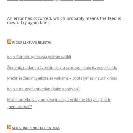
An error has occurred, which probably means the feed is
down. Try again later.
PIGUS LEKTUVU BILIETAI
Kaip išsirinkti geriausią pelėsio valiklį
Žieminių padangų žymėjimas yra svarbus – kaip išvengti klaidų
Medinės žaidimų aikštelės vaikams – pristatymas ir surinkimas
Kaip sutaupyti aptveriant kaimo sodybą?
Maži nuotekų valymo įrenginiai gali veikti ne tik tyliai, bet ir
„nematomai‘‘?
SEO STRAIPSNIU TALPINIMAS