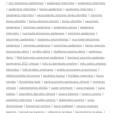
|
seo straipsniu talpinimas
|
padangos internetu
|
padangos internetu
|
padangos internetu
|
pigios padangos
|
padangos internetu
|
padangos internetu
|
neuzsalantis zieminis langu ploviklis
|
zieminis
langu ploviklis
|
langu plovimo skystis
|
langu ploviklis
|
vasarines
padangos
|
ziemines padangos
|
padangos pigiau
|
padangos
internetu
|
nuo kada keiciamos padangos
|
ziemines padangos
|
vasarines padangos
|
padangu pasirinkimas
|
nuo kada keiciamos
padangos
|
ziemines padangos
|
vasarines padangos
|
kavos aparatu
atsargines dalys
|
viryklių dalys
|
skalbimo masinu dalys
|
saldytuvu
dalys
|
Kiek kainuoja vasarines padangos
|
Geriausi asariniu padangu
gamintojai 2021 metais
|
tofu su bambuko anglimi
|
tofu zalios arbatos
ekstraktu
|
tofu kraikas originalus
|
prekiu gyvunams grazinimas
|
elektromobiliu ikrovimui
|
paskolos bustui
|
kreditas internetu
|
kaciu
mityba
|
išmokykite katę
|
perkraustymo paslaugos vilniuje
|
meistras
vilniuje
|
odontologijos klinika
|
super premium
|
sunu maistas
|
sunu
edalas
|
valandinis darzelis vilniuje
|
josera katems
|
josera sunims
|
paskolos internetu
|
guoliai sunims
|
dubeneliai sunims
|
sunu
dziovintuvai
|
konservai sunims
|
kaciu tualetas
|
sausas maistas
katems
|
konservai katems
|
silikoninis kraikas
|
bentonitinis kraikas
|