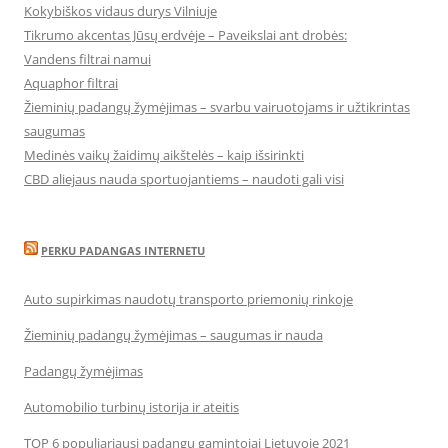
Kokybiškos vidaus durys Vilniuje
Tikrumo akcentas Jūsų erdvėje – Paveikslai ant drobės:
Vandens filtrai namui
Aquaphor filtrai
Žieminių padangų žymėjimas – svarbu vairuotojams ir užtikrintas
saugumas
Medinės vaikų žaidimų aikštelės – kaip išsirinkti
CBD aliejaus nauda sportuojantiems – naudoti gali visi
PERKU PADANGAS INTERNETU
Auto supirkimas naudotų transporto priemonių rinkoje
Žieminių padangų žymėjimas – saugumas ir nauda
Padangų žymėjimas
Automobilio turbinų istorija ir ateitis
TOP 6 populiariausi padangų gamintojai Lietuvoje 2021