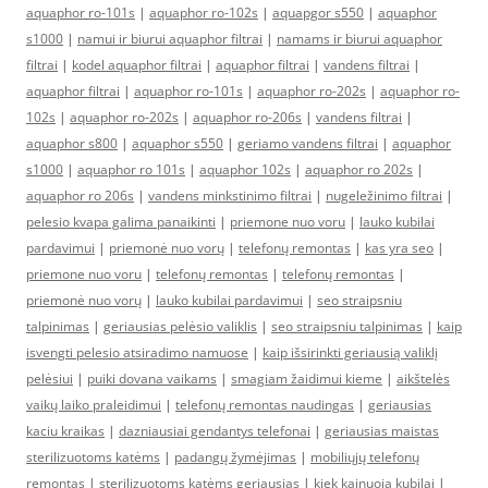
aquaphor ro-101s
|
aquaphor ro-102s
|
aquapgor s550
|
aquaphor
s1000
|
namui ir biurui aquaphor filtrai
|
namams ir biurui aquaphor
filtrai
|
kodel aquaphor filtrai
|
aquaphor filtrai
|
vandens filtrai
|
aquaphor filtrai
|
aquaphor ro-101s
|
aquaphor ro-202s
|
aquaphor ro-
102s
|
aquaphor ro-202s
|
aquaphor ro-206s
|
vandens filtrai
|
aquaphor s800
|
aquaphor s550
|
geriamo vandens filtrai
|
aquaphor
s1000
|
aquaphor ro 101s
|
aquaphor 102s
|
aquaphor ro 202s
|
aquaphor ro 206s
|
vandens minkstinimo filtrai
|
nugeležinimo filtrai
|
pelesio kvapa galima panaikinti
|
priemone nuo voru
|
lauko kubilai
pardavimui
|
priemonė nuo vorų
|
telefonų remontas
|
kas yra seo
|
priemone nuo voru
|
telefonų remontas
|
telefonų remontas
|
priemonė nuo vorų
|
lauko kubilai pardavimui
|
seo straipsniu
talpinimas
|
geriausias pelėsio valiklis
|
seo straipsniu talpinimas
|
kaip
isvengti pelesio atsiradimo namuose
|
kaip išsirinkti geriausią valiklį
pelėsiui
|
puiki dovana vaikams
|
smagiam žaidimui kieme
|
aikštelės
vaikų laiko praleidimui
|
telefonų remontas naudingas
|
geriausias
kaciu kraikas
|
dazniausiai gendantys telefonai
|
geriausias maistas
sterilizuotoms katėms
|
padangų žymėjimas
|
mobiliųjų telefonų
remontas
|
sterilizuotoms katėms geriausias
|
kiek kainuoja kubilai
|