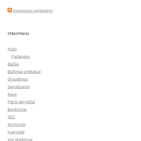
PADANGOS INTERNETU
STRAIPSNIAI
Auto
Padangos
Baldai
Buitiniai prietaisai
Draudimas
Signalizacija
Kava
Pigūs skrydžiai
Bankrotas
SEO
Annonser
Įvairovės
Visi skelbimai