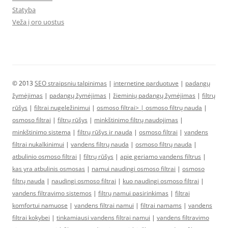
Statyba
Veža į oro uostus
© 2013
SEO straipsniu talpinimas
|
internetine parduotuve
|
padangų
žymėjimas
|
padangų žymėjimas
|
žieminių padangų žymėjimas
|
filtrų
rūšys
|
filtrai nugeležinimui
|
osmoso filtrai> |
osmoso filtrų nauda
|
osmoso filtrai
|
filtrų rūšys
|
minkštinimo filtrų naudojimas
|
minkštinimo sistema
|
filtrų rūšys ir nauda
|
osmoso filtrai
|
vandens
filtrai nukalkinimui
|
vandens filtrų nauda
|
osmoso filtrų nauda
|
atbulinio osmoso filtrai
|
filtrų rūšys
|
apie geriamo vandens filtrus
|
kas yra atbulinis osmosas
|
namui naudingi osmoso filtrai
|
osmoso
filtrų nauda
|
naudingi osmoso filtrai
|
kuo naudingi osmoso filtrai
|
vandens filtravimo sistemos
|
filtrų namui pasirinkimas
|
filtrai
komfortui namuose
|
vandens filtrai namui
|
filtrai namams
|
vandens
filtrai kokybei
|
tinkamiausi vandens filtrai namui
|
vandens filtravimo