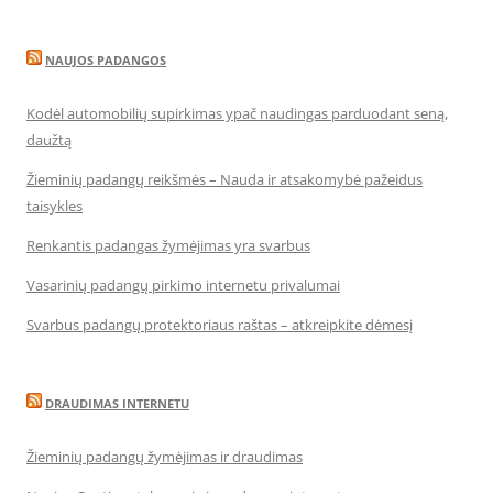
NAUJOS PADANGOS
Kodėl automobilių supirkimas ypač naudingas parduodant seną,
daužtą
Žieminių padangų reikšmės – Nauda ir atsakomybė pažeidus
taisykles
Renkantis padangas žymėjimas yra svarbus
Vasarinių padangų pirkimo internetu privalumai
Svarbus padangų protektoriaus raštas – atkreipkite dėmesį
DRAUDIMAS INTERNETU
Žieminių padangų žymėjimas ir draudimas