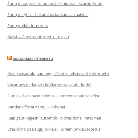
Šunų maudynės vandens telkiniuose – svarbu žinoti
Šunų mityba – tinkamiausias sausas maistas
Šunų prekės internetu
Maistas šunims internetu – pigiau
DRAUDIMAS INTERNETU
Kokių vasarinių padangų ieškote – visas rasite internetu
Vasarinės padangos keičiamos vasarai – kodėl
Šiuolaikiškas pasirinkimas – vandens aparatai ofisui
Vandens filtrai namui – kokybei
Kaip gauti pigesnį automobilio draudimą. Patarimai
Draudimo paslaugų pirkėjai. Kuriam priklausote Jūs?