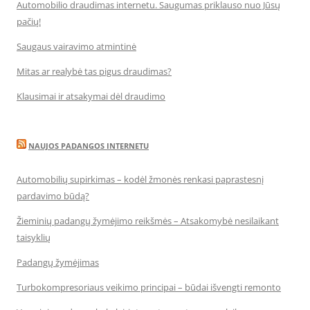
Automobilio draudimas internetu. Saugumas priklauso nuo Jūsų
pačių!
Saugaus vairavimo atmintinė
Mitas ar realybė tas pigus draudimas?
Klausimai ir atsakymai dėl draudimo
NAUJOS PADANGOS INTERNETU
Automobilių supirkimas – kodėl žmonės renkasi paprastesnį
pardavimo būdą?
Žieminių padangų žymėjimo reikšmės – Atsakomybė nesilaikant
taisyklių
Padangų žymėjimas
Turbokompresoriaus veikimo principai – būdai išvengti remonto