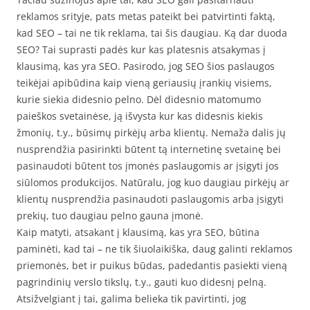
reklamos srityje, pats metas pateikt bei patvirtinti faktą,
kad SEO – tai ne tik reklama, tai šis daugiau. Ką dar duoda
SEO? Tai suprasti padės kur kas platesnis atsakymas į
klausimą, kas yra SEO. Pasirodo, jog SEO šios paslaugos
teikėjai apibūdina kaip vieną geriausių įrankių visiems,
kurie siekia didesnio pelno. Dėl didesnio matomumo
paieškos svetainėse, ją išvysta kur kas didesnis kiekis
žmonių, t.y., būsimų pirkėjų arba klientų. Nemaža dalis jų
nusprendžia pasirinkti būtent tą internetinę svetainę bei
pasinaudoti būtent tos įmonės paslaugomis ar įsigyti jos
siūlomos produkcijos. Natūralu, jog kuo daugiau pirkėjų ar
klientų nusprendžia pasinaudoti paslaugomis arba įsigyti
prekių, tuo daugiau pelno gauna įmonė.
Kaip matyti, atsakant į klausimą, kas yra SEO, būtina
paminėti, kad tai – ne tik šiuolaikiška, daug galinti reklamos
priemonės, bet ir puikus būdas, padedantis pasiekti vieną
pagrindinių verslo tikslų, t.y., gauti kuo didesnį pelną.
Atsižvelgiant į tai, galima belieka tik pavirtinti, jog