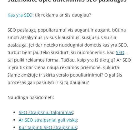
Kas yra SEO
: tik reklama ar šis daugiau?
SEO paslaugų populiarumui vis augant ir augant, būtina
žinoti atsakymus į visus klausimus, susijusius su šia
paslauga. Jei dar neteko nuodugniai domėtis kas yra SEO,
turbūt bent jau teko susidurti su nuomonėmis, kad
SEO
–
tai puiki reklamos forma. Tačiau, kaip yra iš tikrųjų? Ar SEO
ir yra tik dar viena nauja reklamos priemonė, sukurta
šiame amžiuje ir skirta verslo populiarinimui? O gal šis
procesas gali pasiūlyti ir šį tą daugiau?
Naudinga pasidomėti:
SEO straipsniu talpinimas
;
Ar SEO straipsniai gali viską
;
Kur talpinti SEO straipsnius
;