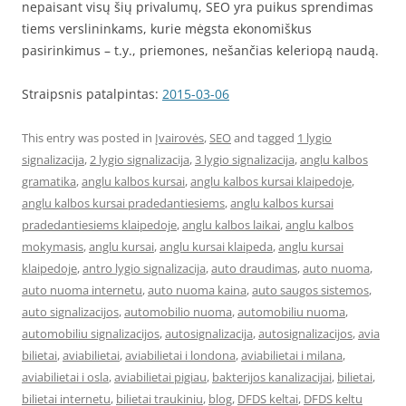
nepaisant visų šių privalumų, SEO yra puikus sprendimas
tiems verslininkams, kurie mėgsta ekonomiškus
pasirinkimus – t.y., priemones, nešančias keleriopą naudą.
Straipsnis patalpintas:
2015-03-06
This entry was posted in
Įvairovės
,
SEO
and tagged
1 lygio
signalizacija
,
2 lygio signalizacija
,
3 lygio signalizacija
,
anglu kalbos
gramatika
,
anglu kalbos kursai
,
anglu kalbos kursai klaipedoje
,
anglu kalbos kursai pradedantiesiems
,
anglu kalbos kursai
pradedantiesiems klaipedoje
,
anglu kalbos laikai
,
anglu kalbos
mokymasis
,
anglu kursai
,
anglu kursai klaipeda
,
anglu kursai
klaipedoje
,
antro lygio signalizacija
,
auto draudimas
,
auto nuoma
,
auto nuoma internetu
,
auto nuoma kaina
,
auto saugos sistemos
,
auto signalizacijos
,
automobilio nuoma
,
automobiliu nuoma
,
automobiliu signalizacijos
,
autosignalizacija
,
autosignalizacijos
,
avia
bilietai
,
aviabilietai
,
aviabilietai i londona
,
aviabilietai i milana
,
aviabilietai i osla
,
aviabilietai pigiau
,
bakterijos kanalizacijai
,
bilietai
,
bilietai internetu
,
bilietai traukiniu
,
blog
,
DFDS keltai
,
DFDS keltu