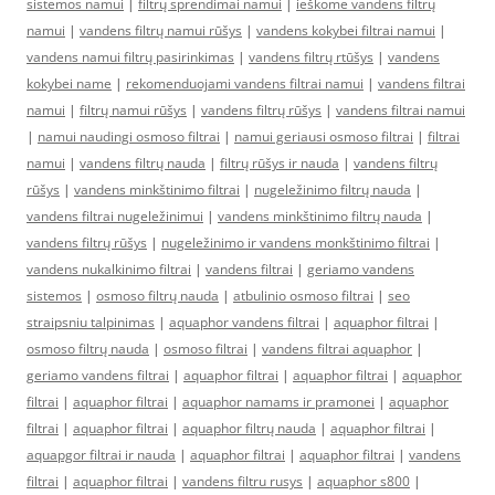
sistemos namui
|
filtrų sprendimai namui
|
ieškome vandens filtrų
namui
|
vandens filtrų namui rūšys
|
vandens kokybei filtrai namui
|
vandens namui filtrų pasirinkimas
|
vandens filtrų rtūšys
|
vandens
kokybei name
|
rekomenduojami vandens filtrai namui
|
vandens filtrai
namui
|
filtrų namui rūšys
|
vandens filtrų rūšys
|
vandens filtrai namui
|
namui naudingi osmoso filtrai
|
namui geriausi osmoso filtrai
|
filtrai
namui
|
vandens filtrų nauda
|
filtrų rūšys ir nauda
|
vandens filtrų
rūšys
|
vandens minkštinimo filtrai
|
nugeležinimo filtrų nauda
|
vandens filtrai nugeležinimui
|
vandens minkštinimo filtrų nauda
|
vandens filtrų rūšys
|
nugeležinimo ir vandens monkštinimo filtrai
|
vandens nukalkinimo filtrai
|
vandens filtrai
|
geriamo vandens
sistemos
|
osmoso filtrų nauda
|
atbulinio osmoso filtrai
|
seo
straipsniu talpinimas
|
aquaphor vandens filtrai
|
aquaphor filtrai
|
osmoso filtrų nauda
|
osmoso filtrai
|
vandens filtrai aquaphor
|
geriamo vandens filtrai
|
aquaphor filtrai
|
aquaphor filtrai
|
aquaphor
filtrai
|
aquaphor filtrai
|
aquaphor namams ir pramonei
|
aquaphor
filtrai
|
aquaphor filtrai
|
aquaphor filtrų nauda
|
aquaphor filtrai
|
aquapgor filtrai ir nauda
|
aquaphor filtrai
|
aquaphor filtrai
|
vandens
filtrai
|
aquaphor filtrai
|
vandens filtru rusys
|
aquaphor s800
|