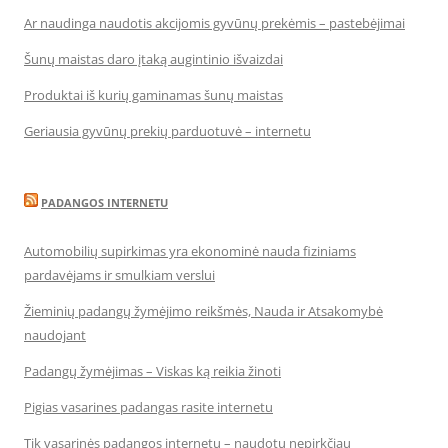
Ar naudinga naudotis akcijomis gyvūnų prekėmis – pastebėjimai
Šunų maistas daro įtaką augintinio išvaizdai
Produktai iš kurių gaminamas šunų maistas
Geriausia gyvūnų prekių parduotuvė – internetu
PADANGOS INTERNETU
Automobilių supirkimas yra ekonominė nauda fiziniams
pardavėjams ir smulkiam verslui
Žieminių padangų žymėjimo reikšmės, Nauda ir Atsakomybė
naudojant
Padangų žymėjimas – Viskas ką reikia žinoti
Pigias vasarines padangas rasite internetu
Tik vasarinės padangos internetu – naudotų nepirkčiau