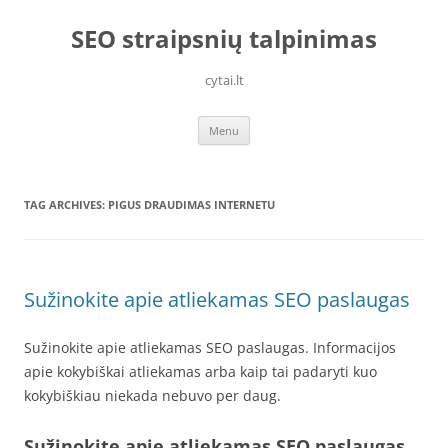
Skip
to
SEO straipsnių talpinimas
content
cytai.lt
Menu
TAG ARCHIVES:
PIGUS DRAUDIMAS INTERNETU
Sužinokite apie atliekamas SEO paslaugas
Sužinokite apie atliekamas SEO paslaugas. Informacijos
apie kokybiškai atliekamas arba kaip tai padaryti kuo
kokybiškiau niekada nebuvo per daug.
Sužinokite apie atliekamas SEO paslaugas