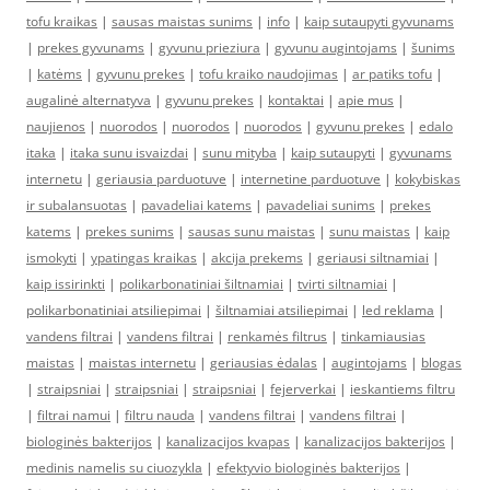
tofu kraikas
|
sausas maistas sunims
|
info
|
kaip sutaupyti gyvunams
|
prekes gyvunams
|
gyvunu prieziura
|
gyvunu augintojams
|
šunims
|
katėms
|
gyvunu prekes
|
tofu kraiko naudojimas
|
ar patiks tofu
|
augalinė alternatyva
|
gyvunu prekes
|
kontaktai
|
apie mus
|
naujienos
|
nuorodos
|
nuorodos
|
nuorodos
|
gyvunu prekes
|
edalo
itaka
|
itaka sunu isvaizdai
|
sunu mityba
|
kaip sutaupyti
|
gyvunams
internetu
|
geriausia parduotuve
|
internetine parduotuve
|
kokybiskas
ir subalansuotas
|
pavadeliai katems
|
pavadeliai sunims
|
prekes
katems
|
prekes sunims
|
sausas sunu maistas
|
sunu maistas
|
kaip
ismokyti
|
ypatingas kraikas
|
akcija prekems
|
geriausi siltnamiai
|
kaip issirinkti
|
polikarbonatiniai šiltnamiai
|
tvirti siltnamiai
|
polikarbonatiniai atsiliepimai
|
šiltnamiai atsiliepimai
|
led reklama
|
vandens filtrai
|
vandens filtrai
|
renkamės filtrus
|
tinkamiausias
maistas
|
maistas internetu
|
geriausias ėdalas
|
augintojams
|
blogas
|
straipsniai
|
straipsniai
|
straipsniai
|
fejerverkai
|
ieskantiems filtru
|
filtrai namui
|
filtru nauda
|
vandens filtrai
|
vandens filtrai
|
biologinės bakterijos
|
kanalizacijos kvapas
|
kanalizacijos bakterijos
|
medinis namelis su ciuozykla
|
efektyvio biologinės bakterijos
|