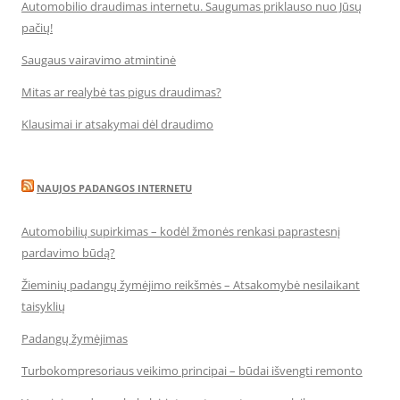
Automobilio draudimas internetu. Saugumas priklauso nuo Jūsų
pačių!
Saugaus vairavimo atmintinė
Mitas ar realybė tas pigus draudimas?
Klausimai ir atsakymai dėl draudimo
NAUJOS PADANGOS INTERNETU
Automobilių supirkimas – kodėl žmonės renkasi paprastesnį
pardavimo būdą?
Žieminių padangų žymėjimo reikšmės – Atsakomybė nesilaikant
taisyklių
Padangų žymėjimas
Turbokompresoriaus veikimo principai – būdai išvengti remonto