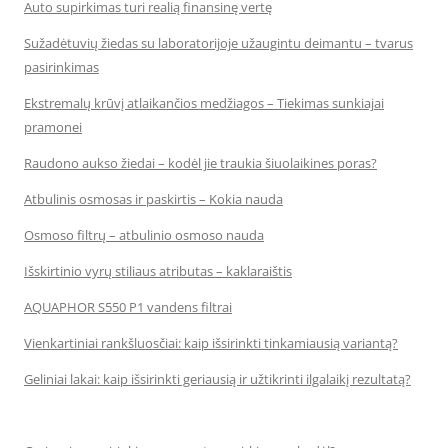
Auto supirkimas turi realią finansinę vertę
Sužadėtuvių žiedas su laboratorijoje užaugintu deimantu – tvarus
pasirinkimas
Ekstremalų krūvį atlaikančios medžiagos – Tiekimas sunkiajai
pramonei
Raudono aukso žiedai – kodėl jie traukia šiuolaikines poras?
Atbulinis osmosas ir paskirtis – Kokia nauda
Osmoso filtrų – atbulinio osmoso nauda
Išskirtinio vyrų stiliaus atributas – kaklaraištis
AQUAPHOR S550 P1 vandens filtrai
Vienkartiniai rankšluosčiai: kaip išsirinkti tinkamiausią variantą?
Geliniai lakai: kaip išsirinkti geriausią ir užtikrinti ilgalaikį rezultatą?