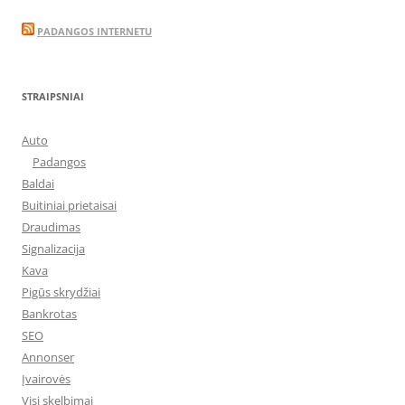
PADANGOS INTERNETU
STRAIPSNIAI
Auto
Padangos
Baldai
Buitiniai prietaisai
Draudimas
Signalizacija
Kava
Pigūs skrydžiai
Bankrotas
SEO
Annonser
Įvairovės
Visi skelbimai