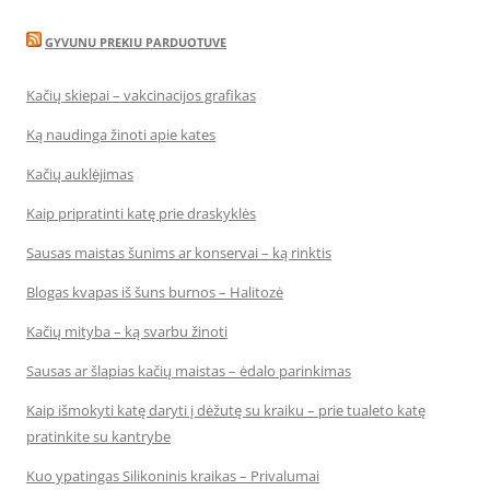
GYVUNU PREKIU PARDUOTUVE
Kačių skiepai – vakcinacijos grafikas
Ką naudinga žinoti apie kates
Kačių auklėjimas
Kaip pripratinti katę prie draskyklės
Sausas maistas šunims ar konservai – ką rinktis
Blogas kvapas iš šuns burnos – Halitozė
Kačių mityba – ką svarbu žinoti
Sausas ar šlapias kačių maistas – ėdalo parinkimas
Kaip išmokyti katę daryti į dėžutę su kraiku – prie tualeto katę
pratinkite su kantrybe
Kuo ypatingas Silikoninis kraikas – Privalumai