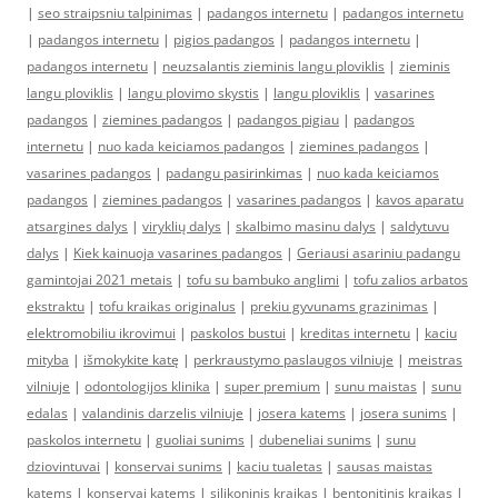
|
seo straipsniu talpinimas
|
padangos internetu
|
padangos internetu
|
padangos internetu
|
pigios padangos
|
padangos internetu
|
padangos internetu
|
neuzsalantis zieminis langu ploviklis
|
zieminis
langu ploviklis
|
langu plovimo skystis
|
langu ploviklis
|
vasarines
padangos
|
ziemines padangos
|
padangos pigiau
|
padangos
internetu
|
nuo kada keiciamos padangos
|
ziemines padangos
|
vasarines padangos
|
padangu pasirinkimas
|
nuo kada keiciamos
padangos
|
ziemines padangos
|
vasarines padangos
|
kavos aparatu
atsargines dalys
|
viryklių dalys
|
skalbimo masinu dalys
|
saldytuvu
dalys
|
Kiek kainuoja vasarines padangos
|
Geriausi asariniu padangu
gamintojai 2021 metais
|
tofu su bambuko anglimi
|
tofu zalios arbatos
ekstraktu
|
tofu kraikas originalus
|
prekiu gyvunams grazinimas
|
elektromobiliu ikrovimui
|
paskolos bustui
|
kreditas internetu
|
kaciu
mityba
|
išmokykite katę
|
perkraustymo paslaugos vilniuje
|
meistras
vilniuje
|
odontologijos klinika
|
super premium
|
sunu maistas
|
sunu
edalas
|
valandinis darzelis vilniuje
|
josera katems
|
josera sunims
|
paskolos internetu
|
guoliai sunims
|
dubeneliai sunims
|
sunu
dziovintuvai
|
konservai sunims
|
kaciu tualetas
|
sausas maistas
katems
|
konservai katems
|
silikoninis kraikas
|
bentonitinis kraikas
|