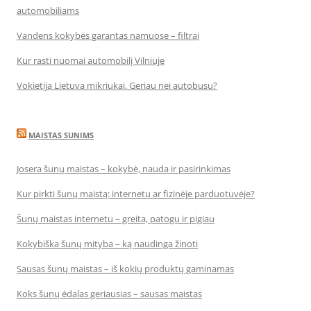
automobiliams
Vandens kokybės garantas namuose – filtrai
Kur rasti nuomai automobilį Vilniuje
Vokietija Lietuva mikriukai. Geriau nei autobusu?
MAISTAS SUNIMS
Josera šunų maistas – kokybė, nauda ir pasirinkimas
Kur pirkti šunų maistą: internetu ar fizinėje parduotuvėje?
Šunų maistas internetu – greita, patogu ir pigiau
Kokybiška šunų mityba – ką naudinga žinoti
Sausas šunų maistas – iš kokių produktų gaminamas
Koks šunų ėdalas geriausias – sausas maistas