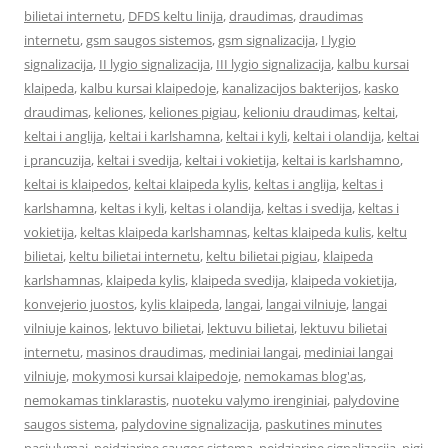
bilietai internetu
,
DFDS keltu linija
,
draudimas
,
draudimas
internetu
,
gsm saugos sistemos
,
gsm signalizacija
,
I lygio
signalizacija
,
II lygio signalizacija
,
III lygio signalizacija
,
kalbu kursai
klaipeda
,
kalbu kursai klaipedoje
,
kanalizacijos bakterijos
,
kasko
draudimas
,
keliones
,
keliones pigiau
,
kelioniu draudimas
,
keltai
,
keltai i anglija
,
keltai i karlshamna
,
keltai i kyli
,
keltai i olandija
,
keltai
i prancuzija
,
keltai i svedija
,
keltai i vokietija
,
keltai is karlshamno
,
keltai is klaipedos
,
keltai klaipeda kylis
,
keltas i anglija
,
keltas i
karlshamna
,
keltas i kyli
,
keltas i olandija
,
keltas i svedija
,
keltas i
vokietija
,
keltas klaipeda karlshamnas
,
keltas klaipeda kulis
,
keltu
bilietai
,
keltu bilietai internetu
,
keltu bilietai pigiau
,
klaipeda
karlshamnas
,
klaipeda kylis
,
klaipeda svedija
,
klaipeda vokietija
,
konvejerio juostos
,
kylis klaipeda
,
langai
,
langai vilniuje
,
langai
vilniuje kainos
,
lektuvo bilietai
,
lektuvu bilietai
,
lektuvu bilietai
internetu
,
masinos draudimas
,
mediniai langai
,
mediniai langai
vilniuje
,
mokymosi kursai klaipedoje
,
nemokamas blog'as
,
nemokamas tinklarastis
,
nuoteku valymo irenginiai
,
palydovine
saugos sistema
,
palydovine signalizacija
,
paskutines minutes