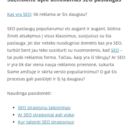
Kas yra SEO
: tik reklama ar šis daugiau?
SEO paslaugų populiarumui vis augant ir augant, būtina
žinoti atsakymus į visus klausimus, susijusius su šia
paslauga. Jei dar neteko nuodugniai domėtis kas yra SEO,
turbūt bent jau teko susidurti su nuomonėmis, kad
SEO
–
tai puiki reklamos forma. Tačiau, kaip yra iš tikrųjų? Ar SEO
ir yra tik dar viena nauja reklamos priemonė, sukurta
šiame amžiuje ir skirta verslo populiarinimui? O gal šis
procesas gali pasiūlyti ir šį tą daugiau?
Naudinga pasidomėti:
SEO straipsniu talpinimas
;
Ar SEO straipsniai gali viską
;
Kur talpinti SEO straipsnius
;