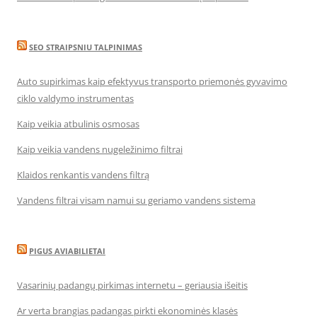
SEO STRAIPSNIU TALPINIMAS
Auto supirkimas kaip efektyvus transporto priemonės gyvavimo
ciklo valdymo instrumentas
Kaip veikia atbulinis osmosas
Kaip veikia vandens nugeležinimo filtrai
Klaidos renkantis vandens filtrą
Vandens filtrai visam namui su geriamo vandens sistema
PIGUS AVIABILIETAI
Vasarinių padangų pirkimas internetu – geriausia išeitis
Ar verta brangias padangas pirkti ekonominės klasės