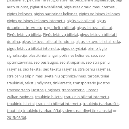
pasiulymai
,
peidziarine saugos sistema
,
peidziarine signalizacija
,
pigi
auto nuoma
,
pigiausi aviabilietai
,
pigiausias draudimas internetu
,
pigios keliones
,
pigios pazintines keliones
,
pigios poilsines keliones
,
pigios poilsines keliones internetu
,
pigūs aviabilietai
,
pigus
draudimas internetu
,
pigus keltu bilietai
,
pigus lektuvo bilietai
,
Pigūs lėktuvų bilieta
,
Pigūs lėktuvų bilietai
,
pigus lektuvu bilietai i
dublina
,
pigus lektuvu bilietai i londona
,
pigus lektuvu bilietai i osla
,
pigus lektuvu bilietai internetu
,
pigus skrydziai
,
pirmo lygio
signalizacija
,
plastikiniai langai
,
poilsines keliones
,
seo
,
seo
optimizavimas
,
seo paslaugos
,
seo straipsniai
,
seo straipsniu
rasymas
,
seo tekstai
,
seo tekstu rasymas
,
straipsniu rasymas
,
straipsniu talpinimas
,
svetainiu optimizavimas
,
tarptautiniai
traukiniai
,
tekstų rašymas
,
tinklarastis
,
transporterio juostos
,
transporterio juostos jungimas
,
transporterio juostos
vulkanizavimas
,
traukinio bilietai
,
traukinio bilietai internetu
,
traukiniu bilietai
,
traukiniu bilietai internetu
,
traukinių tvarkaraštis
,
trautinių traukinių tvarkaraščiai
,
visiems naudingi tinklarasciai
on
2015/03/06
.