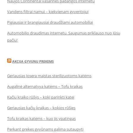
Naujos Continental vasarinės padangos internetu
Vandens filtrai namui – kiekvienam gyventojui
Pigiausiai ir brangiausiai draudžiami automobiliai
Automobilio draudimas internetu. Saugumas priklauso nuo Jūsų
pačių!
AKCIJA GYVUNU PREKEMS
Geriausias Josera maistas sterilizuotoms katėms
Augalinė alternatyva katėms – Tofu kraikas
Kačių kraiko rūšys – kokį parinkti katei
Geriausias kačių kraikas – kokios rūšies
Tofu kraikas katėms – kuo jis ypatingas
Perkant prekes gyvūnams galima sutaupyti