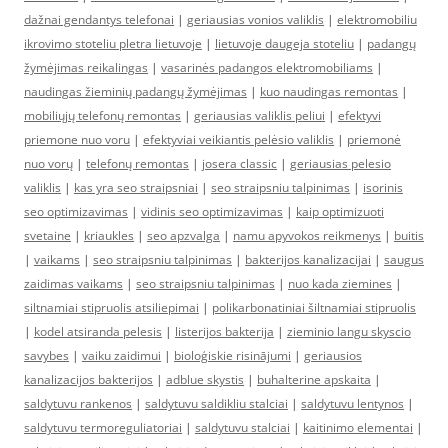
dažnai gendantys telefonai
|
geriausias vonios valiklis
|
elektromobiliu
ikrovimo stoteliu pletra lietuvoje
|
lietuvoje daugeja stoteliu
|
padangų
žymėjimas reikalingas
|
vasarinės padangos elektromobiliams
|
naudingas žieminių padangų žymėjimas
|
kuo naudingas remontas
|
mobiliųjų telefonų remontas
|
geriausias valiklis peliui
|
efektyvi
priemone nuo voru
|
efektyviai veikiantis pelėsio valiklis
|
priemonė
nuo vorų
|
telefonų remontas
|
josera classic
|
geriausias pelesio
valiklis
|
kas yra seo straipsniai
|
seo straipsniu talpinimas
|
isorinis
seo optimizavimas
|
vidinis seo optimizavimas
|
kaip optimizuoti
svetaine
|
kriaukles
|
seo apzvalga
|
namu apyvokos reikmenys
|
buitis
|
vaikams
|
seo straipsniu talpinimas
|
bakterijos kanalizacijai
|
saugus
zaidimas vaikams
|
seo straipsniu talpinimas
|
nuo kada ziemines
|
siltnamiai stipruolis atsiliepimai
|
polikarbonatiniai šiltnamiai stipruolis
|
kodel atsiranda pelesis
|
listerijos bakterija
|
zieminio langu skyscio
savybes
|
vaiku zaidimui
|
bioloģiskie risinājumi
|
geriausios
kanalizacijos bakterijos
|
adblue skystis
|
buhalterine apskaita
|
saldytuvu rankenos
|
saldytuvu saldikliu stalciai
|
saldytuvu lentynos
|
saldytuvu termoreguliatoriai
|
saldytuvu stalciai
|
kaitinimo elementai
|