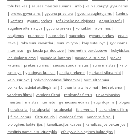
tofu kraikas
|
sausas maistas sunims
|
info
|
kaip sutaupyti gyvunams
|
prekes gyvunams
|
gyvunu prieziura
|
gyvunu augintojams
|
šunims
|
katėms
|
gyvunu prekes
|
tofu kraiko naudojimas
|
ar patiks tofu
|
augalinė alternatyva
|
gyvunu prekes
|
kontaktai
|
apie mus
|
naujienos
|
nuorodos
|
nuorodos
|
nuorodos
|
gyvunu prekes
|
edalo
itaka
|
itaka sunu isvaizdai
|
sunu mityba
|
kaip sutaupyti
|
gyvunams
internetu
|
geriausia parduotuve
|
internetine parduotuve
|
kokybiskas
ir subalansuotas
|
pavadeliai katems
|
pavadeliai sunims
|
prekes
katems
|
prekes sunims
|
sausas sunu maistas
|
sunu maistas
|
kaip
ismokyti
|
ypatingas kraikas
|
akcija prekems
|
geriausi siltnamiai
|
kaip issirinkti
|
polikarbonatiniai šiltnamiai
|
tvirti siltnamiai
|
polikarbonatiniai atsiliepimai
|
šiltnamiai atsiliepimai
|
led reklama
|
vandens filtrai
|
vandens filtrai
|
renkamės filtrus
|
tinkamiausias
maistas
|
maistas internetu
|
geriausias ėdalas
|
augintojams
|
blogas
|
straipsniai
|
straipsniai
|
straipsniai
|
fejerverkai
|
ieskantiems filtru
|
filtrai namui
|
filtru nauda
|
vandens filtrai
|
vandens filtrai
|
biologinės bakterijos
|
kanalizacijos kvapas
|
kanalizacijos bakterijos
|
medinis namelis su ciuozykla
|
efektyvio biologinės bakterijos
|