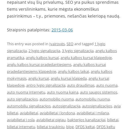
nepaisant visų šių privalumų, SEO yra puikus sprendimas
tiems verslininkams, kurie mėgsta ekonomiškus
pasirinkimus – t.y., priemones, nešančias keleriopą naudą.
Straipsnis patalpintas:
2015-03-06
This entry was posted in
Įvairovės
,
SEO
and tagged
1 lygio
signalizacija
,
2 lygio signalizacija
,
3 lygio signalizacija
,
anglu kalbos
gramatika
,
anglu kalbos kursai
,
anglu kalbos kursai klaipedoje
,
anglu kalbos kursai pradedantiesiems
,
anglu kalbos kursai
pradedantiesiems klaipedoje
,
anglu kalbos laikai
,
anglu kalbos
mokymasis
,
anglu kursai
,
anglu kursai klaipeda
,
anglu kursai
klaipedoje
,
antro lygio signalizacija
,
auto draudimas
,
auto nuoma
,
auto nuoma internetu
,
auto nuoma kaina
,
auto saugos sistemos
,
auto signalizacijos
,
automobilio nuoma
,
automobiliu nuoma
,
automobiliu signalizacijos
,
autosignalizacija
,
autosignalizacijos
,
avia
bilietai
,
aviabilietai
,
aviabilietai i londona
,
aviabilietai i milana
,
aviabilietai i osla
,
aviabilietai pigiau
,
bakterijos kanalizacijai
,
bilietai
,
bilietai internetu
,
bilietai traukiniu
,
blog
,
DFDS keltai
,
DFDS keltu