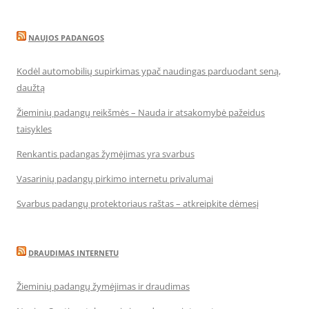
NAUJOS PADANGOS
Kodėl automobilių supirkimas ypač naudingas parduodant seną,
daužtą
Žieminių padangų reikšmės – Nauda ir atsakomybė pažeidus
taisykles
Renkantis padangas žymėjimas yra svarbus
Vasarinių padangų pirkimo internetu privalumai
Svarbus padangų protektoriaus raštas – atkreipkite dėmesį
DRAUDIMAS INTERNETU
Žieminių padangų žymėjimas ir draudimas