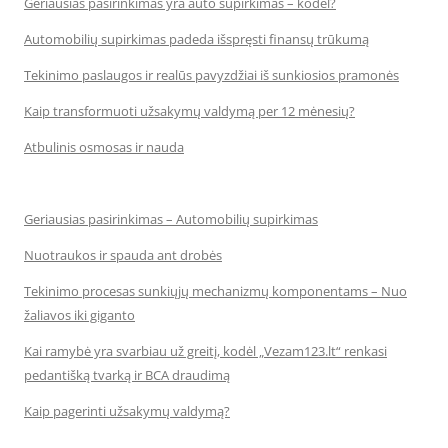
Geriausias pasirinkimas yra auto supirkimas – kodėl?
Automobilių supirkimas padeda išspręsti finansų trūkumą
Tekinimo paslaugos ir realūs pavyzdžiai iš sunkiosios pramonės
Kaip transformuoti užsakymų valdymą per 12 mėnesių?
Atbulinis osmosas ir nauda
Geriausias pasirinkimas – Automobilių supirkimas
Nuotraukos ir spauda ant drobės
Tekinimo procesas sunkiųjų mechanizmų komponentams – Nuo
žaliavos iki giganto
Kai ramybė yra svarbiau už greitį, kodėl „Vezam123.lt“ renkasi
pedantišką tvarką ir BCA draudimą
Kaip pagerinti užsakymų valdymą?