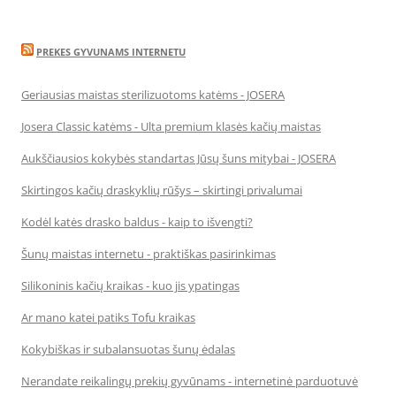
PREKES GYVUNAMS INTERNETU
Geriausias maistas sterilizuotoms katėms - JOSERA
Josera Classic katėms - Ulta premium klasės kačių maistas
Aukščiausios kokybės standartas Jūsų šuns mitybai - JOSERA
Skirtingos kačių draskyklių rūšys – skirtingi privalumai
Kodėl katės drasko baldus - kaip to išvengti?
Šunų maistas internetu - praktiškas pasirinkimas
Silikoninis kačių kraikas - kuo jis ypatingas
Ar mano katei patiks Tofu kraikas
Kokybiškas ir subalansuotas šunų ėdalas
Nerandate reikalingų prekių gyvūnams - internetinė parduotuvė