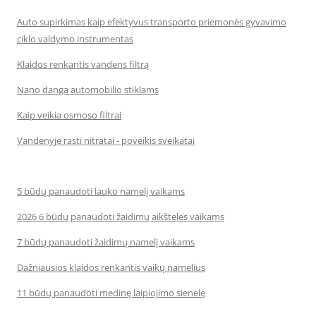
Auto supirkimas kaip efektyvus transporto priemonės gyvavimo
ciklo valdymo instrumentas
Klaidos renkantis vandens filtrą
Nano danga automobilio stiklams
Kaip veikia osmoso filtrai
Vandenyje rasti nitratai - poveikis sveikatai
5 būdų panaudoti lauko namelį vaikams
2026 6 būdų panaudoti žaidimų aikšteles vaikams
7 būdų panaudoti žaidimų namelį vaikams
Dažniausios klaidos renkantis vaikų namelius
11 būdų panaudoti medinę laipiojimo sienelę