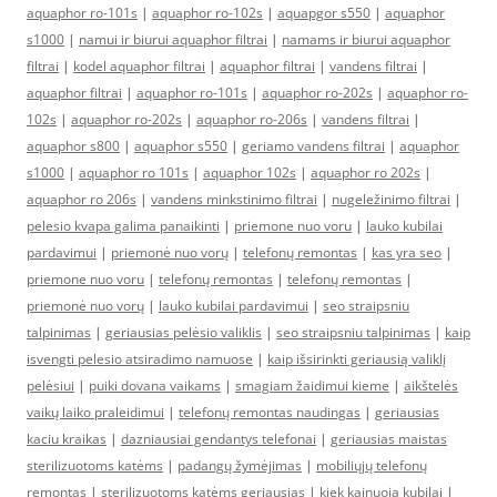
aquaphor ro-101s
|
aquaphor ro-102s
|
aquapgor s550
|
aquaphor
s1000
|
namui ir biurui aquaphor filtrai
|
namams ir biurui aquaphor
filtrai
|
kodel aquaphor filtrai
|
aquaphor filtrai
|
vandens filtrai
|
aquaphor filtrai
|
aquaphor ro-101s
|
aquaphor ro-202s
|
aquaphor ro-
102s
|
aquaphor ro-202s
|
aquaphor ro-206s
|
vandens filtrai
|
aquaphor s800
|
aquaphor s550
|
geriamo vandens filtrai
|
aquaphor
s1000
|
aquaphor ro 101s
|
aquaphor 102s
|
aquaphor ro 202s
|
aquaphor ro 206s
|
vandens minkstinimo filtrai
|
nugeležinimo filtrai
|
pelesio kvapa galima panaikinti
|
priemone nuo voru
|
lauko kubilai
pardavimui
|
priemonė nuo vorų
|
telefonų remontas
|
kas yra seo
|
priemone nuo voru
|
telefonų remontas
|
telefonų remontas
|
priemonė nuo vorų
|
lauko kubilai pardavimui
|
seo straipsniu
talpinimas
|
geriausias pelėsio valiklis
|
seo straipsniu talpinimas
|
kaip
isvengti pelesio atsiradimo namuose
|
kaip išsirinkti geriausią valiklį
pelėsiui
|
puiki dovana vaikams
|
smagiam žaidimui kieme
|
aikštelės
vaikų laiko praleidimui
|
telefonų remontas naudingas
|
geriausias
kaciu kraikas
|
dazniausiai gendantys telefonai
|
geriausias maistas
sterilizuotoms katėms
|
padangų žymėjimas
|
mobiliųjų telefonų
remontas
|
sterilizuotoms katėms geriausias
|
kiek kainuoja kubilai
|