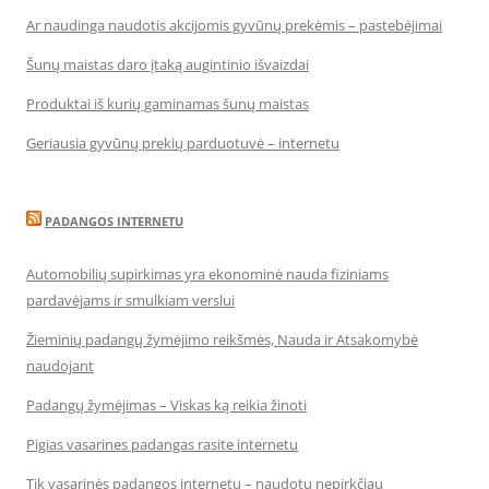
Ar naudinga naudotis akcijomis gyvūnų prekėmis – pastebėjimai
Šunų maistas daro įtaką augintinio išvaizdai
Produktai iš kurių gaminamas šunų maistas
Geriausia gyvūnų prekių parduotuvė – internetu
PADANGOS INTERNETU
Automobilių supirkimas yra ekonominė nauda fiziniams
pardavėjams ir smulkiam verslui
Žieminių padangų žymėjimo reikšmės, Nauda ir Atsakomybė
naudojant
Padangų žymėjimas – Viskas ką reikia žinoti
Pigias vasarines padangas rasite internetu
Tik vasarinės padangos internetu – naudotų nepirkčiau