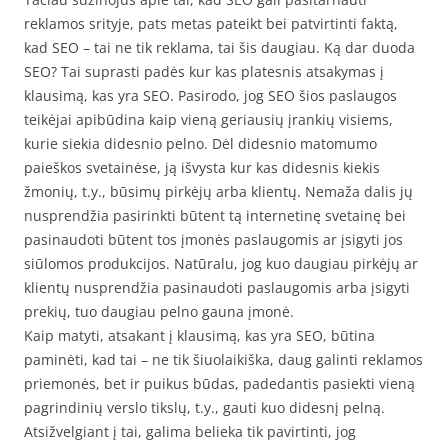
reklamos srityje, pats metas pateikt bei patvirtinti faktą,
kad SEO – tai ne tik reklama, tai šis daugiau. Ką dar duoda
SEO? Tai suprasti padės kur kas platesnis atsakymas į
klausimą, kas yra SEO. Pasirodo, jog SEO šios paslaugos
teikėjai apibūdina kaip vieną geriausių įrankių visiems,
kurie siekia didesnio pelno. Dėl didesnio matomumo
paieškos svetainėse, ją išvysta kur kas didesnis kiekis
žmonių, t.y., būsimų pirkėjų arba klientų. Nemaža dalis jų
nusprendžia pasirinkti būtent tą internetinę svetainę bei
pasinaudoti būtent tos įmonės paslaugomis ar įsigyti jos
siūlomos produkcijos. Natūralu, jog kuo daugiau pirkėjų ar
klientų nusprendžia pasinaudoti paslaugomis arba įsigyti
prekių, tuo daugiau pelno gauna įmonė.
Kaip matyti, atsakant į klausimą, kas yra SEO, būtina
paminėti, kad tai – ne tik šiuolaikiška, daug galinti reklamos
priemonės, bet ir puikus būdas, padedantis pasiekti vieną
pagrindinių verslo tikslų, t.y., gauti kuo didesnį pelną.
Atsižvelgiant į tai, galima belieka tik pavirtinti, jog