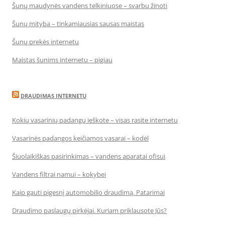
Šunų maudynės vandens telkiniuose – svarbu žinoti
Šunų mityba – tinkamiausias sausas maistas
Šunų prekės internetu
Maistas šunims internetu – pigiau
DRAUDIMAS INTERNETU
Kokių vasarinių padangų ieškote – visas rasite internetu
Vasarinės padangos keičiamos vasarai – kodėl
Šiuolaikiškas pasirinkimas – vandens aparatai ofisui
Vandens filtrai namui – kokybei
Kaip gauti pigesnį automobilio draudimą. Patarimai
Draudimo paslaugų pirkėjai. Kuriam priklausote Jūs?