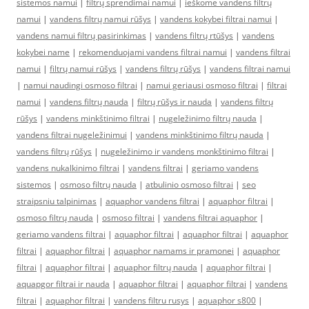
sistemos namui
|
filtrų sprendimai namui
|
ieškome vandens filtrų
namui
|
vandens filtrų namui rūšys
|
vandens kokybei filtrai namui
|
vandens namui filtrų pasirinkimas
|
vandens filtrų rtūšys
|
vandens
kokybei name
|
rekomenduojami vandens filtrai namui
|
vandens filtrai
namui
|
filtrų namui rūšys
|
vandens filtrų rūšys
|
vandens filtrai namui
|
namui naudingi osmoso filtrai
|
namui geriausi osmoso filtrai
|
filtrai
namui
|
vandens filtrų nauda
|
filtrų rūšys ir nauda
|
vandens filtrų
rūšys
|
vandens minkštinimo filtrai
|
nugeležinimo filtrų nauda
|
vandens filtrai nugeležinimui
|
vandens minkštinimo filtrų nauda
|
vandens filtrų rūšys
|
nugeležinimo ir vandens monkštinimo filtrai
|
vandens nukalkinimo filtrai
|
vandens filtrai
|
geriamo vandens
sistemos
|
osmoso filtrų nauda
|
atbulinio osmoso filtrai
|
seo
straipsniu talpinimas
|
aquaphor vandens filtrai
|
aquaphor filtrai
|
osmoso filtrų nauda
|
osmoso filtrai
|
vandens filtrai aquaphor
|
geriamo vandens filtrai
|
aquaphor filtrai
|
aquaphor filtrai
|
aquaphor
filtrai
|
aquaphor filtrai
|
aquaphor namams ir pramonei
|
aquaphor
filtrai
|
aquaphor filtrai
|
aquaphor filtrų nauda
|
aquaphor filtrai
|
aquapgor filtrai ir nauda
|
aquaphor filtrai
|
aquaphor filtrai
|
vandens
filtrai
|
aquaphor filtrai
|
vandens filtru rusys
|
aquaphor s800
|