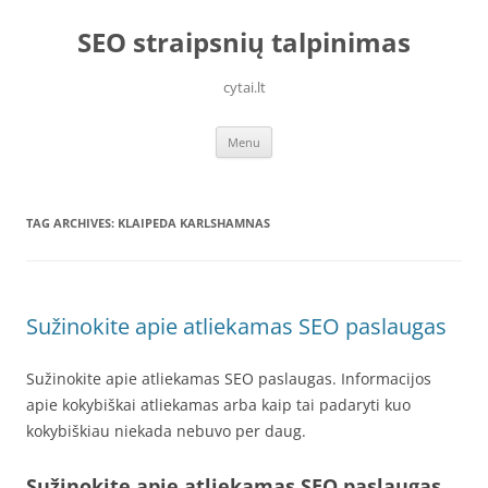
Skip
to
SEO straipsnių talpinimas
content
cytai.lt
Menu
TAG ARCHIVES:
KLAIPEDA KARLSHAMNAS
Sužinokite apie atliekamas SEO paslaugas
Sužinokite apie atliekamas SEO paslaugas. Informacijos
apie kokybiškai atliekamas arba kaip tai padaryti kuo
kokybiškiau niekada nebuvo per daug.
Sužinokite apie atliekamas SEO paslaugas