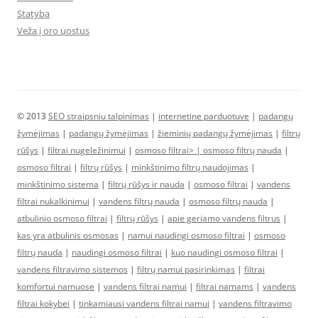
Statyba
Veža į oro uostus
© 2013
SEO straipsniu talpinimas
|
internetine parduotuve
|
padangų
žymėjimas
|
padangų žymėjimas
|
žieminių padangų žymėjimas
|
filtrų
rūšys
|
filtrai nugeležinimui
|
osmoso filtrai> |
osmoso filtrų nauda
|
osmoso filtrai
|
filtrų rūšys
|
minkštinimo filtrų naudojimas
|
minkštinimo sistema
|
filtrų rūšys ir nauda
|
osmoso filtrai
|
vandens
filtrai nukalkinimui
|
vandens filtrų nauda
|
osmoso filtrų nauda
|
atbulinio osmoso filtrai
|
filtrų rūšys
|
apie geriamo vandens filtrus
|
kas yra atbulinis osmosas
|
namui naudingi osmoso filtrai
|
osmoso
filtrų nauda
|
naudingi osmoso filtrai
|
kuo naudingi osmoso filtrai
|
vandens filtravimo sistemos
|
filtrų namui pasirinkimas
|
filtrai
komfortui namuose
|
vandens filtrai namui
|
filtrai namams
|
vandens
filtrai kokybei
|
tinkamiausi vandens filtrai namui
|
vandens filtravimo