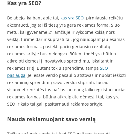
Kas yra SEO?
Be abejo, kalbant apie tai,
kas yra SEO
, pirmiausia reikėtų
akcentuoti, jog tai iš tiesų yra gera reklamos forma. Šiuo
metu, kai gyvename 21 amžiuje ir vykdome kokią nors
veiklą, turime dar ir suprasti tai, jog naudojant jau esamas
reklamos formas, pasiekti pačių geriausių rezultatų
reklamos srityje bus nelengva. Būtent todėl yra būtina
atkreipti dėmesį į inovatyvius sprendimu, įskaitant ir
reklamos sritį. Būtent tokiu sprendimu tampa
SEO
paslauga
. Jei esate verslo pasaulio atstovas ir nuolat ieškoti
reklaminių sprendimų savo verslui stiprinti, tačiau
visuomet renkatės tas pačias jau daug laiko egzistuojančias
reklamos formas, būtina atkreipkite dėmesį į tai, kas yra
SEO ir kaip tai gali pasitarnauti reklamos srityje.
Nauda reklamuojant savo verslą
Tačiau sužinojus apie tai, kad SEO gali pasitarnauti