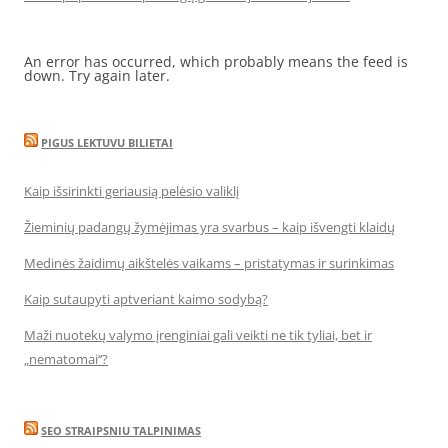
An error has occurred, which probably means the feed is
down. Try again later.
PIGUS LEKTUVU BILIETAI
Kaip išsirinkti geriausią pelėsio valiklį
Žieminių padangų žymėjimas yra svarbus – kaip išvengti klaidų
Medinės žaidimų aikštelės vaikams – pristatymas ir surinkimas
Kaip sutaupyti aptveriant kaimo sodybą?
Maži nuotekų valymo įrenginiai gali veikti ne tik tyliai, bet ir
„nematomai‘‘?
SEO STRAIPSNIU TALPINIMAS