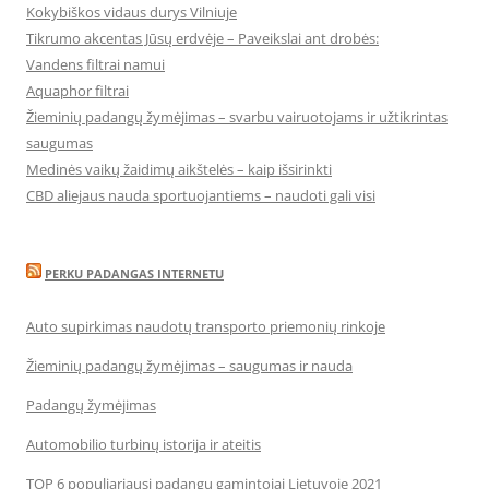
Kokybiškos vidaus durys Vilniuje
Tikrumo akcentas Jūsų erdvėje – Paveikslai ant drobės:
Vandens filtrai namui
Aquaphor filtrai
Žieminių padangų žymėjimas – svarbu vairuotojams ir užtikrintas
saugumas
Medinės vaikų žaidimų aikštelės – kaip išsirinkti
CBD aliejaus nauda sportuojantiems – naudoti gali visi
PERKU PADANGAS INTERNETU
Auto supirkimas naudotų transporto priemonių rinkoje
Žieminių padangų žymėjimas – saugumas ir nauda
Padangų žymėjimas
Automobilio turbinų istorija ir ateitis
TOP 6 populiariausi padangų gamintojai Lietuvoje 2021