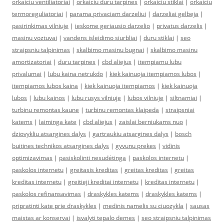
orkaiciu ventiliatoriai
|
orkaiciu duru tarpines
|
orkaiciu stiklai
|
orkaiciu
termoreguliatoriai
|
parama privaciam darzeliui
|
darzeliai gelbeja
|
pasirinkimas vilniuje
|
ieskome geriausio darzelio
|
privatus darzelis
|
masinu voztuvai
|
vandens isleidimo siurbliai
|
duru stiklai
|
seo
straipsniu talpinimas
|
skalbimo masinu bugnai
|
skalbimo masinu
amortizatoriai
|
duru tarpines
|
cbd aliejus
|
itempiamu lubu
privalumai
|
lubu kaina netrukdo
|
kiek kainuoja itempiamos lubos
|
itempiamos lubos kaina
|
kiek kainuoja itempiamos
|
kiek kainuoja
lubos
|
lubu kainos
|
lubu rusys vilniuje
|
lubos vilniuje
|
siltnamiai
|
turbinu remontas kaune
|
turbinu remontas klaipeda
|
straipsniai
katems
|
laiminga kate
|
cbd aliejus
|
zaislai berniukams nuo
|
dziovykliu atsargines dalys
|
gartraukiu atsargines dalys
|
bosch
buitines technikos atsargines dalys
|
gyvunu prekes
|
vidinis
optimizavimas
|
pasiskolinti nesudėtinga
|
paskolos internetu
|
paskolos internetu
|
greitasis kreditas
|
greitas kreditas
|
greitas
kreditas internetu
|
greitieji kreditai internetu
|
kreditas internetu
|
paskolos refinansavimas
|
draskykles katems
|
draskykles katems
|
pripratinti kate prie draskykles
|
medinis namelis su ciuozykla
|
sausas
maistas ar konservai
|
isvalyti tepalo demes
|
seo straipsniu talpinimas