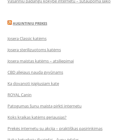
Vasarinių padangų kokybė internetu – sutaupoma laiko
AUGINTINIU PREKES
Josera Classic katėms
Josera sterilizuotoms katėms
Josera maistas katėms – atsiliepimai
CBD aliejaus nauda gyvūnams
Ką dovanoti įsigijusiam katę
ROYAL Canin
Patogumas šunų maistą pirkti internetu
Koks kraikas katėms geriausias?
Prekės internetu su akcija – praktiškas pasirinkimas
Įtaka keturkojų išvaizdai – šunų ėdalas