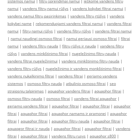
sistemos namui
|
filtrų sprendimai namui
|
ieškome vandens filtrų
namui
|
vandens filtrų namui rūšys
|
vandens kokybei filtrai namui
|
vandens namui filtrų pasirinkimas
|
vandens filtrų rtūšys
|
vandens
kokybei name
|
rekomenduojami vandens filtrai namui
|
vandens filtrai
namui
|
filtrų namui rūšys
|
vandens filtrų rūšys
|
vandens filtrai namui
|
namui naudingi osmoso filtrai
|
namui geriausi osmoso filtrai
|
filtrai
namui
|
vandens filtrų nauda
|
filtrų rūšys ir nauda
|
vandens filtrų
rūšys
|
vandens minkštinimo filtrai
|
nugeležinimo filtrų nauda
|
vandens filtrai nugeležinimui
|
vandens minkštinimo filtrų nauda
|
vandens filtrų rūšys
|
nugeležinimo ir vandens monkštinimo filtrai
|
vandens nukalkinimo filtrai
|
vandens filtrai
|
geriamo vandens
sistemos
|
osmoso filtrų nauda
|
atbulinio osmoso filtrai
|
seo
straipsniu talpinimas
|
aquaphor vandens filtrai
|
aquaphor filtrai
|
osmoso filtrų nauda
|
osmoso filtrai
|
vandens filtrai aquaphor
|
geriamo vandens filtrai
|
aquaphor filtrai
|
aquaphor filtrai
|
aquaphor
filtrai
|
aquaphor filtrai
|
aquaphor namams ir pramonei
|
aquaphor
filtrai
|
aquaphor filtrai
|
aquaphor filtrų nauda
|
aquaphor filtrai
|
aquapgor filtrai ir nauda
|
aquaphor filtrai
|
aquaphor filtrai
|
vandens
filtrai
|
aquaphor filtrai
|
vandens filtru rusys
|
aquaphor s800
|