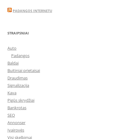
PADANGOS INTERNETU
STRAIPSNIAI
Auto
Padangos
Baldai
Buitiniai prietaisai
Draudimas
Signalizacija
Kava
Pigūs skrydžiai
Bankrotas
SEO
Annonser
Įvairovės
Visi skelbimai