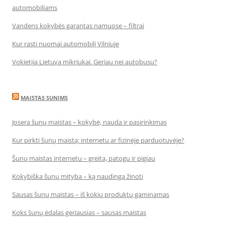
automobiliams
Vandens kokybės garantas namuose – filtrai
Kur rasti nuomai automobilį Vilniuje
Vokietija Lietuva mikriukai. Geriau nei autobusu?
MAISTAS SUNIMS
Josera šunų maistas – kokybė, nauda ir pasirinkimas
Kur pirkti šunų maistą: internetu ar fizinėje parduotuvėje?
Šunų maistas internetu – greita, patogu ir pigiau
Kokybiška šunų mityba – ką naudinga žinoti
Sausas šunų maistas – iš kokių produktų gaminamas
Koks šunų ėdalas geriausias – sausas maistas