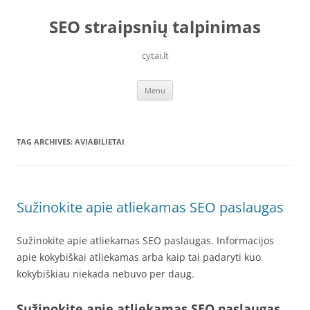
Skip
to
SEO straipsnių talpinimas
content
cytai.lt
Menu
TAG ARCHIVES:
AVIABILIETAI
Sužinokite apie atliekamas SEO paslaugas
Sužinokite apie atliekamas SEO paslaugas. Informacijos
apie kokybiškai atliekamas arba kaip tai padaryti kuo
kokybiškiau niekada nebuvo per daug.
Sužinokite apie atliekamas SEO paslaugas