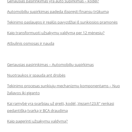
Geriausias pasirinkimas yra auto supirkimas – kodėl?
Automobilių supirkimas padeda išspręsti finansų trūkumą
Tekinimo paslaugos ir realūs pavyzdžiai iš sunkiosios pramonės
Kaip transformuoti užsakymų valdymą per 12 mėnesių?
Atbulinis osmosas ir nauda
Geriausias pasirinkimas – Automobilių supirkimas
Nuotraukos ir spauda ant drobės
Tekinimo procesas sunkiųjų mechanizmų komponentams – Nuo
žaliavos iki giganto
Kai ramybė yra svarbiau už greitį, kodėl „Vezam123.lt“ renkasi
pedantišką tvarką ir BCA draudimą
Kaip pagerinti užsakymų valdymą?