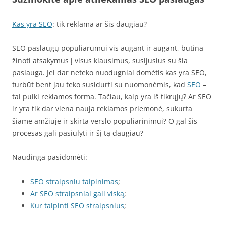
Kas yra SEO
: tik reklama ar šis daugiau?
SEO paslaugų populiarumui vis augant ir augant, būtina
žinoti atsakymus į visus klausimus, susijusius su šia
paslauga. Jei dar neteko nuodugniai domėtis kas yra SEO,
turbūt bent jau teko susidurti su nuomonėmis, kad
SEO
–
tai puiki reklamos forma. Tačiau, kaip yra iš tikrųjų? Ar SEO
ir yra tik dar viena nauja reklamos priemonė, sukurta
šiame amžiuje ir skirta verslo populiarinimui? O gal šis
procesas gali pasiūlyti ir šį tą daugiau?
Naudinga pasidomėti:
SEO straipsniu talpinimas
;
Ar SEO straipsniai gali viską
;
Kur talpinti SEO straipsnius
;