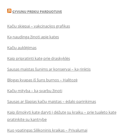
GYVUNU PREKIU PARDUOTUVE
Kačių skiepai – vakcinacijos grafikas
Ką naudinga žinoti apie kates
Kačių auklėjimas
Kaip pripratinti katę prie draskyklės
Sausas maistas šunims ar konservai – ką rinktis
Blogas kvapas iš šuns burnos – Halitozė
Kačių mityba – ką svarbu žinoti
Sausas ar šlapias kačių maistas – ėdalo parinkimas
Kaip išmokyti katę daryti į dėžutę su kraiku – prie tualeto katę
pratinkite su kantrybe
Kuo ypatingas Silikoninis kraikas – Privalumai