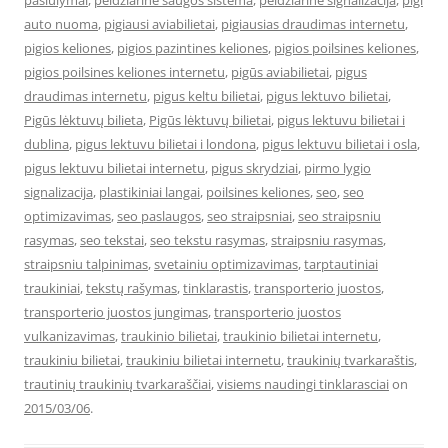
pasiulymai
,
peidziarine saugos sistema
,
peidziarine signalizacija
,
pigi
auto nuoma
,
pigiausi aviabilietai
,
pigiausias draudimas internetu
,
pigios keliones
,
pigios pazintines keliones
,
pigios poilsines keliones
,
pigios poilsines keliones internetu
,
pigūs aviabilietai
,
pigus
draudimas internetu
,
pigus keltu bilietai
,
pigus lektuvo bilietai
,
Pigūs lėktuvų bilieta
,
Pigūs lėktuvų bilietai
,
pigus lektuvu bilietai i
dublina
,
pigus lektuvu bilietai i londona
,
pigus lektuvu bilietai i osla
,
pigus lektuvu bilietai internetu
,
pigus skrydziai
,
pirmo lygio
signalizacija
,
plastikiniai langai
,
poilsines keliones
,
seo
,
seo
optimizavimas
,
seo paslaugos
,
seo straipsniai
,
seo straipsniu
rasymas
,
seo tekstai
,
seo tekstu rasymas
,
straipsniu rasymas
,
straipsniu talpinimas
,
svetainiu optimizavimas
,
tarptautiniai
traukiniai
,
tekstų rašymas
,
tinklarastis
,
transporterio juostos
,
transporterio juostos jungimas
,
transporterio juostos
vulkanizavimas
,
traukinio bilietai
,
traukinio bilietai internetu
,
traukiniu bilietai
,
traukiniu bilietai internetu
,
traukinių tvarkaraštis
,
trautinių traukinių tvarkaraščiai
,
visiems naudingi tinklarasciai
on
2015/03/06
.