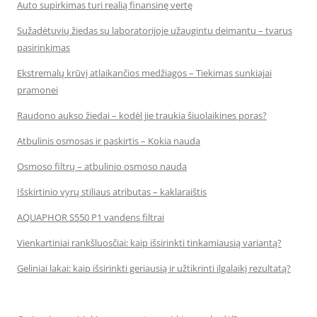
Auto supirkimas turi realią finansinę vertę
Sužadėtuvių žiedas su laboratorijoje užaugintu deimantu – tvarus
pasirinkimas
Ekstremalų krūvį atlaikančios medžiagos – Tiekimas sunkiajai
pramonei
Raudono aukso žiedai – kodėl jie traukia šiuolaikines poras?
Atbulinis osmosas ir paskirtis – Kokia nauda
Osmoso filtrų – atbulinio osmoso nauda
Išskirtinio vyrų stiliaus atributas – kaklaraištis
AQUAPHOR S550 P1 vandens filtrai
Vienkartiniai rankšluosčiai: kaip išsirinkti tinkamiausią variantą?
Geliniai lakai: kaip išsirinkti geriausią ir užtikrinti ilgalaikį rezultatą?