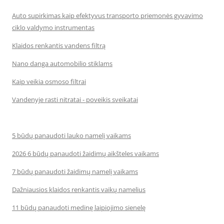
Auto supirkimas kaip efektyvus transporto priemonės gyvavimo
ciklo valdymo instrumentas
Klaidos renkantis vandens filtrą
Nano danga automobilio stiklams
Kaip veikia osmoso filtrai
Vandenyje rasti nitratai - poveikis sveikatai
5 būdų panaudoti lauko namelį vaikams
2026 6 būdų panaudoti žaidimų aikšteles vaikams
7 būdų panaudoti žaidimų namelį vaikams
Dažniausios klaidos renkantis vaikų namelius
11 būdų panaudoti medinę laipiojimo sienelę