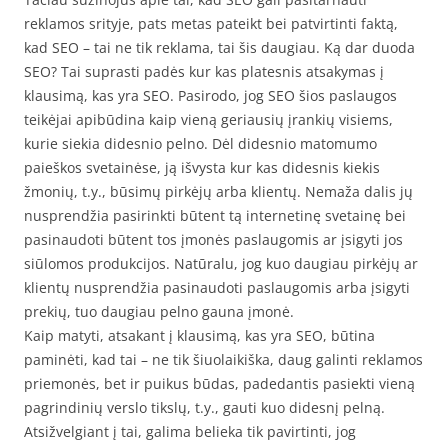
reklamos srityje, pats metas pateikt bei patvirtinti faktą,
kad SEO – tai ne tik reklama, tai šis daugiau. Ką dar duoda
SEO? Tai suprasti padės kur kas platesnis atsakymas į
klausimą, kas yra SEO. Pasirodo, jog SEO šios paslaugos
teikėjai apibūdina kaip vieną geriausių įrankių visiems,
kurie siekia didesnio pelno. Dėl didesnio matomumo
paieškos svetainėse, ją išvysta kur kas didesnis kiekis
žmonių, t.y., būsimų pirkėjų arba klientų. Nemaža dalis jų
nusprendžia pasirinkti būtent tą internetinę svetainę bei
pasinaudoti būtent tos įmonės paslaugomis ar įsigyti jos
siūlomos produkcijos. Natūralu, jog kuo daugiau pirkėjų ar
klientų nusprendžia pasinaudoti paslaugomis arba įsigyti
prekių, tuo daugiau pelno gauna įmonė.
Kaip matyti, atsakant į klausimą, kas yra SEO, būtina
paminėti, kad tai – ne tik šiuolaikiška, daug galinti reklamos
priemonės, bet ir puikus būdas, padedantis pasiekti vieną
pagrindinių verslo tikslų, t.y., gauti kuo didesnį pelną.
Atsižvelgiant į tai, galima belieka tik pavirtinti, jog