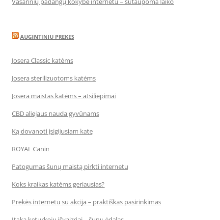
Vasarinių padangų kokybė internetu – sutaupoma laiko
AUGINTINIU PREKES
Josera Classic katėms
Josera sterilizuotoms katėms
Josera maistas katėms – atsiliepimai
CBD aliejaus nauda gyvūnams
Ką dovanoti įsigijusiam katę
ROYAL Canin
Patogumas šunų maistą pirkti internetu
Koks kraikas katėms geriausias?
Prekės internetu su akcija – praktiškas pasirinkimas
Įtaka keturkojų išvaizdai – šunų ėdalas