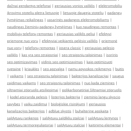
dažnai gendantys telefonai
|
geriausias vonios valiklis
|
elektromobiliu
ikrovimo stoteliu pletra lietuvoje
|
lietuvoje daugeja stoteliu
|
padangų
žymėjimas reikalingas
|
vasarinės padangos elektromobiliams
|
naudingas žieminių padangų žymėjimas
|
kuo naudingas remontas
|
mobiliųjų telefonų remontas
|
geriausias valiklis peliui
|
efektyvi
priemone nuo voru
|
efektyviai veikiantis pelėsio valiklis
|
priemonė
nuo vorų
|
telefonų remontas
|
josera classic
|
geriausias pelesio
valiklis
|
kas yra seo straipsniai
|
seo straipsniu talpinimas
|
isorinis
seo optimizavimas
|
vidinis seo optimizavimas
|
kaip optimizuoti
svetaine
|
kriaukles
|
seo apzvalga
|
namu apyvokos reikmenys
|
buitis
|
vaikams
|
seo straipsniu talpinimas
|
bakterijos kanalizacijai
|
saugus
zaidimas vaikams
|
seo straipsniu talpinimas
|
nuo kada ziemines
|
siltnamiai stipruolis atsiliepimai
|
polikarbonatiniai šiltnamiai stipruolis
|
kodel atsiranda pelesis
|
listerijos bakterija
|
zieminio langu skyscio
savybes
|
vaiku zaidimui
|
bioloģiskie risinājumi
|
geriausios
kanalizacijos bakterijos
|
adblue skystis
|
buhalterine apskaita
|
saldytuvu rankenos
|
saldytuvu saldikliu stalciai
|
saldytuvu lentynos
|
saldytuvu termoreguliatoriai
|
saldytuvu stalciai
|
kaitinimo elementai
|