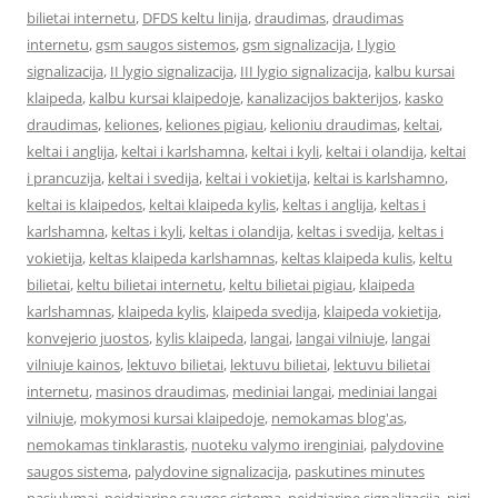
bilietai internetu
,
DFDS keltu linija
,
draudimas
,
draudimas
internetu
,
gsm saugos sistemos
,
gsm signalizacija
,
I lygio
signalizacija
,
II lygio signalizacija
,
III lygio signalizacija
,
kalbu kursai
klaipeda
,
kalbu kursai klaipedoje
,
kanalizacijos bakterijos
,
kasko
draudimas
,
keliones
,
keliones pigiau
,
kelioniu draudimas
,
keltai
,
keltai i anglija
,
keltai i karlshamna
,
keltai i kyli
,
keltai i olandija
,
keltai
i prancuzija
,
keltai i svedija
,
keltai i vokietija
,
keltai is karlshamno
,
keltai is klaipedos
,
keltai klaipeda kylis
,
keltas i anglija
,
keltas i
karlshamna
,
keltas i kyli
,
keltas i olandija
,
keltas i svedija
,
keltas i
vokietija
,
keltas klaipeda karlshamnas
,
keltas klaipeda kulis
,
keltu
bilietai
,
keltu bilietai internetu
,
keltu bilietai pigiau
,
klaipeda
karlshamnas
,
klaipeda kylis
,
klaipeda svedija
,
klaipeda vokietija
,
konvejerio juostos
,
kylis klaipeda
,
langai
,
langai vilniuje
,
langai
vilniuje kainos
,
lektuvo bilietai
,
lektuvu bilietai
,
lektuvu bilietai
internetu
,
masinos draudimas
,
mediniai langai
,
mediniai langai
vilniuje
,
mokymosi kursai klaipedoje
,
nemokamas blog'as
,
nemokamas tinklarastis
,
nuoteku valymo irenginiai
,
palydovine
saugos sistema
,
palydovine signalizacija
,
paskutines minutes