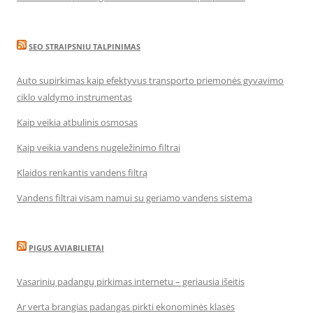
SEO STRAIPSNIU TALPINIMAS
Auto supirkimas kaip efektyvus transporto priemonės gyvavimo
ciklo valdymo instrumentas
Kaip veikia atbulinis osmosas
Kaip veikia vandens nugeležinimo filtrai
Klaidos renkantis vandens filtrą
Vandens filtrai visam namui su geriamo vandens sistema
PIGUS AVIABILIETAI
Vasarinių padangų pirkimas internetu – geriausia išeitis
Ar verta brangias padangas pirkti ekonominės klasės