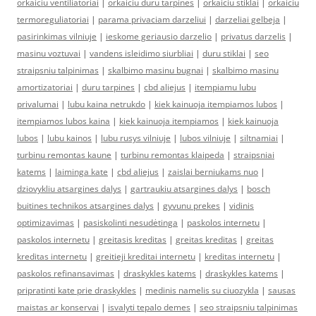
orkaiciu ventiliatoriai
|
orkaiciu duru tarpines
|
orkaiciu stiklai
|
orkaiciu
termoreguliatoriai
|
parama privaciam darzeliui
|
darzeliai gelbeja
|
pasirinkimas vilniuje
|
ieskome geriausio darzelio
|
privatus darzelis
|
masinu voztuvai
|
vandens isleidimo siurbliai
|
duru stiklai
|
seo
straipsniu talpinimas
|
skalbimo masinu bugnai
|
skalbimo masinu
amortizatoriai
|
duru tarpines
|
cbd aliejus
|
itempiamu lubu
privalumai
|
lubu kaina netrukdo
|
kiek kainuoja itempiamos lubos
|
itempiamos lubos kaina
|
kiek kainuoja itempiamos
|
kiek kainuoja
lubos
|
lubu kainos
|
lubu rusys vilniuje
|
lubos vilniuje
|
siltnamiai
|
turbinu remontas kaune
|
turbinu remontas klaipeda
|
straipsniai
katems
|
laiminga kate
|
cbd aliejus
|
zaislai berniukams nuo
|
dziovykliu atsargines dalys
|
gartraukiu atsargines dalys
|
bosch
buitines technikos atsargines dalys
|
gyvunu prekes
|
vidinis
optimizavimas
|
pasiskolinti nesudėtinga
|
paskolos internetu
|
paskolos internetu
|
greitasis kreditas
|
greitas kreditas
|
greitas
kreditas internetu
|
greitieji kreditai internetu
|
kreditas internetu
|
paskolos refinansavimas
|
draskykles katems
|
draskykles katems
|
pripratinti kate prie draskykles
|
medinis namelis su ciuozykla
|
sausas
maistas ar konservai
|
isvalyti tepalo demes
|
seo straipsniu talpinimas