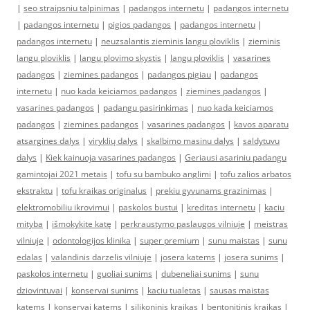
|
seo straipsniu talpinimas
|
padangos internetu
|
padangos internetu
|
padangos internetu
|
pigios padangos
|
padangos internetu
|
padangos internetu
|
neuzsalantis zieminis langu ploviklis
|
zieminis
langu ploviklis
|
langu plovimo skystis
|
langu ploviklis
|
vasarines
padangos
|
ziemines padangos
|
padangos pigiau
|
padangos
internetu
|
nuo kada keiciamos padangos
|
ziemines padangos
|
vasarines padangos
|
padangu pasirinkimas
|
nuo kada keiciamos
padangos
|
ziemines padangos
|
vasarines padangos
|
kavos aparatu
atsargines dalys
|
viryklių dalys
|
skalbimo masinu dalys
|
saldytuvu
dalys
|
Kiek kainuoja vasarines padangos
|
Geriausi asariniu padangu
gamintojai 2021 metais
|
tofu su bambuko anglimi
|
tofu zalios arbatos
ekstraktu
|
tofu kraikas originalus
|
prekiu gyvunams grazinimas
|
elektromobiliu ikrovimui
|
paskolos bustui
|
kreditas internetu
|
kaciu
mityba
|
išmokykite katę
|
perkraustymo paslaugos vilniuje
|
meistras
vilniuje
|
odontologijos klinika
|
super premium
|
sunu maistas
|
sunu
edalas
|
valandinis darzelis vilniuje
|
josera katems
|
josera sunims
|
paskolos internetu
|
guoliai sunims
|
dubeneliai sunims
|
sunu
dziovintuvai
|
konservai sunims
|
kaciu tualetas
|
sausas maistas
katems
|
konservai katems
|
silikoninis kraikas
|
bentonitinis kraikas
|