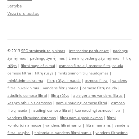
Statyba
Veža į oro uostus
© 2013
SEO straipsniu talpinimas
|
internetine parduotuve
|
padangų
žymėjimas
|
padangų žymėjimas
|
žieminių padangų žymėjimas
|
filtrų
rūšys
|
filtrai nugeležinimui
|
osmoso filtrai> |
osmoso filtrų nauda
|
osmoso filtrai
|
filtrų rūšys
|
minkštinimo filtrų naudojimas
|
minkštinimo sistema
|
filtrų rūšys ir nauda
|
osmoso filtrai
|
vandens
filtrai nukalkinimui
|
vandens filtrų nauda
|
osmoso filtrų nauda
|
atbulinio osmoso filtrai
|
filtrų rūšys
|
apie geriamo vandens filtrus
|
kas yra atbulinis osmosas
|
namui naudingi osmoso filtrai
|
osmoso
filtrų nauda
|
naudingi osmoso filtrai
|
kuo naudingi osmoso filtrai
|
vandens filtravimo sistemos
|
filtrų namui pasirinkimas
|
filtrai
komfortui namuose
|
vandens filtrai namui
|
filtrai namams
|
vandens
filtrai kokybei
|
tinkamiausi vandens filtrai namui
|
vandens filtravimo