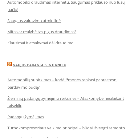
Automobilio draudimas internetu. Saugumas priklauso nuo Jūsų
pačių!
Saugaus vairavimo atmintinė
Mitas ar realybė tas pigus draudimas?
Klausimai ir atsakymai dėl draudimo
NAUJOS PADANGOS INTERNETU
Automobilių supirkimas – kodėl žmonės renkasi paprastesnį
pardavimo būdą?
Žieminių padangų žymėjimo reikšmės – Atsakomybė nesilaikant
taisyklių
Padangų žymėjimas
Turbokompresoriaus veikimo principai – būdai išvengti remonto