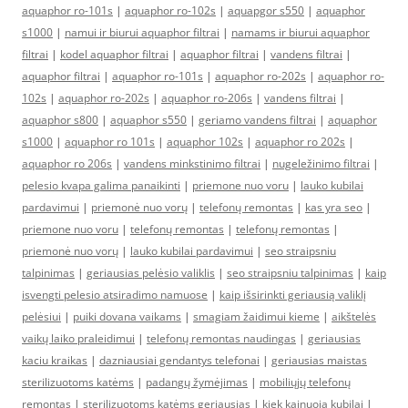
aquaphor ro-101s
|
aquaphor ro-102s
|
aquapgor s550
|
aquaphor
s1000
|
namui ir biurui aquaphor filtrai
|
namams ir biurui aquaphor
filtrai
|
kodel aquaphor filtrai
|
aquaphor filtrai
|
vandens filtrai
|
aquaphor filtrai
|
aquaphor ro-101s
|
aquaphor ro-202s
|
aquaphor ro-
102s
|
aquaphor ro-202s
|
aquaphor ro-206s
|
vandens filtrai
|
aquaphor s800
|
aquaphor s550
|
geriamo vandens filtrai
|
aquaphor
s1000
|
aquaphor ro 101s
|
aquaphor 102s
|
aquaphor ro 202s
|
aquaphor ro 206s
|
vandens minkstinimo filtrai
|
nugeležinimo filtrai
|
pelesio kvapa galima panaikinti
|
priemone nuo voru
|
lauko kubilai
pardavimui
|
priemonė nuo vorų
|
telefonų remontas
|
kas yra seo
|
priemone nuo voru
|
telefonų remontas
|
telefonų remontas
|
priemonė nuo vorų
|
lauko kubilai pardavimui
|
seo straipsniu
talpinimas
|
geriausias pelėsio valiklis
|
seo straipsniu talpinimas
|
kaip
isvengti pelesio atsiradimo namuose
|
kaip išsirinkti geriausią valiklį
pelėsiui
|
puiki dovana vaikams
|
smagiam žaidimui kieme
|
aikštelės
vaikų laiko praleidimui
|
telefonų remontas naudingas
|
geriausias
kaciu kraikas
|
dazniausiai gendantys telefonai
|
geriausias maistas
sterilizuotoms katėms
|
padangų žymėjimas
|
mobiliųjų telefonų
remontas
|
sterilizuotoms katėms geriausias
|
kiek kainuoja kubilai
|