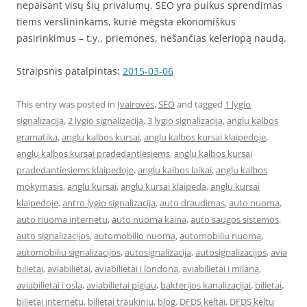
nepaisant visų šių privalumų, SEO yra puikus sprendimas
tiems verslininkams, kurie mėgsta ekonomiškus
pasirinkimus – t.y., priemones, nešančias keleriopą naudą.
Straipsnis patalpintas:
2015-03-06
This entry was posted in
Įvairovės
,
SEO
and tagged
1 lygio
signalizacija
,
2 lygio signalizacija
,
3 lygio signalizacija
,
anglu kalbos
gramatika
,
anglu kalbos kursai
,
anglu kalbos kursai klaipedoje
,
anglu kalbos kursai pradedantiesiems
,
anglu kalbos kursai
pradedantiesiems klaipedoje
,
anglu kalbos laikai
,
anglu kalbos
mokymasis
,
anglu kursai
,
anglu kursai klaipeda
,
anglu kursai
klaipedoje
,
antro lygio signalizacija
,
auto draudimas
,
auto nuoma
,
auto nuoma internetu
,
auto nuoma kaina
,
auto saugos sistemos
,
auto signalizacijos
,
automobilio nuoma
,
automobiliu nuoma
,
automobiliu signalizacijos
,
autosignalizacija
,
autosignalizacijos
,
avia
bilietai
,
aviabilietai
,
aviabilietai i londona
,
aviabilietai i milana
,
aviabilietai i osla
,
aviabilietai pigiau
,
bakterijos kanalizacijai
,
bilietai
,
bilietai internetu
,
bilietai traukiniu
,
blog
,
DFDS keltai
,
DFDS keltu