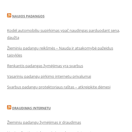
NAUJOS PADANGOS
Kodėl automobilių supirkimas ypač naudingas parduodant seną,
daužtą
Žieminių padangų reikšmės – Nauda ir atsakomybė pažeidus
taisykles
Renkantis padangas žymėjimas yra svarbus
Vasarinių padangų pirkimo internetu privalumai
Svarbus padangų protektoriaus raštas – atkreipkite dėmesį
DRAUDIMAS INTERNETU
Žieminių padangų žymėjimas ir draudimas