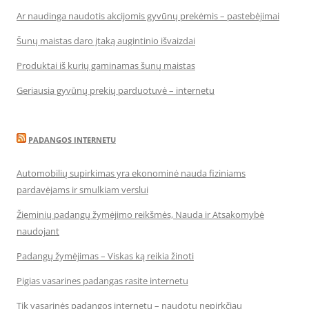
Ar naudinga naudotis akcijomis gyvūnų prekėmis – pastebėjimai
Šunų maistas daro įtaką augintinio išvaizdai
Produktai iš kurių gaminamas šunų maistas
Geriausia gyvūnų prekių parduotuvė – internetu
PADANGOS INTERNETU
Automobilių supirkimas yra ekonominė nauda fiziniams
pardavėjams ir smulkiam verslui
Žieminių padangų žymėjimo reikšmės, Nauda ir Atsakomybė
naudojant
Padangų žymėjimas – Viskas ką reikia žinoti
Pigias vasarines padangas rasite internetu
Tik vasarinės padangos internetu – naudotų nepirkčiau