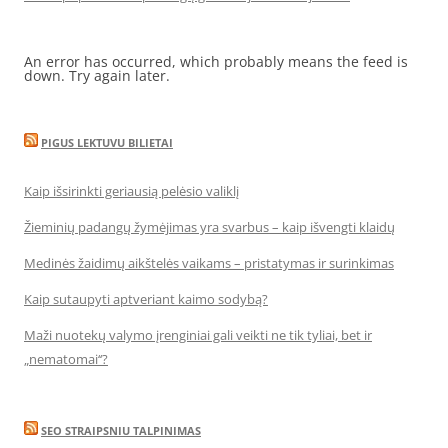
An error has occurred, which probably means the feed is
down. Try again later.
PIGUS LEKTUVU BILIETAI
Kaip išsirinkti geriausią pelėsio valiklį
Žieminių padangų žymėjimas yra svarbus – kaip išvengti klaidų
Medinės žaidimų aikštelės vaikams – pristatymas ir surinkimas
Kaip sutaupyti aptveriant kaimo sodybą?
Maži nuotekų valymo įrenginiai gali veikti ne tik tyliai, bet ir
„nematomai‘‘?
SEO STRAIPSNIU TALPINIMAS