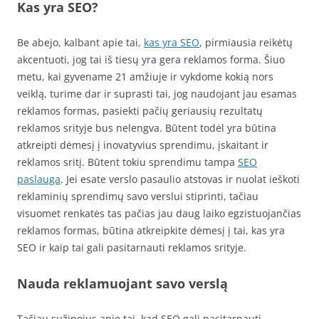
Kas yra SEO?
Be abejo, kalbant apie tai,
kas yra SEO
, pirmiausia reikėtų
akcentuoti, jog tai iš tiesų yra gera reklamos forma. Šiuo
metu, kai gyvename 21 amžiuje ir vykdome kokią nors
veiklą, turime dar ir suprasti tai, jog naudojant jau esamas
reklamos formas, pasiekti pačių geriausių rezultatų
reklamos srityje bus nelengva. Būtent todėl yra būtina
atkreipti dėmesį į inovatyvius sprendimu, įskaitant ir
reklamos sritį. Būtent tokiu sprendimu tampa
SEO
paslauga
. Jei esate verslo pasaulio atstovas ir nuolat ieškoti
reklaminių sprendimų savo verslui stiprinti, tačiau
visuomet renkatės tas pačias jau daug laiko egzistuojančias
reklamos formas, būtina atkreipkite dėmesį į tai, kas yra
SEO ir kaip tai gali pasitarnauti reklamos srityje.
Nauda reklamuojant savo verslą
Tačiau sužinojus apie tai, kad SEO gali pasitarnauti