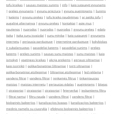
tofu kraikas
|
sausas maistas sunims
|
info
|
kaip sutaupyti gyvunams
|
prekes gyvunams
|
gyvunu prieziura
|
gyvunu augintojams
|
šunims
|
katėms
|
gyvunu prekes
|
tofu kraiko naudojimas
|
ar patiks tofu
|
augalinė alternatyva
|
gyvunu prekes
|
kontaktai
|
apie mus
|
naujienos
|
nuorodos
|
nuorodos
|
nuorodos
|
gyvunu prekes
|
edalo
itaka
|
itaka sunu isvaizdai
|
sunu mityba
|
kaip sutaupyti
|
gyvunams
internetu
|
geriausia parduotuve
|
internetine parduotuve
|
kokybiskas
ir subalansuotas
|
pavadeliai katems
|
pavadeliai sunims
|
prekes
katems
|
prekes sunims
|
sausas sunu maistas
|
sunu maistas
|
kaip
ismokyti
|
ypatingas kraikas
|
akcija prekems
|
geriausi siltnamiai
|
kaip issirinkti
|
polikarbonatiniai šiltnamiai
|
tvirti siltnamiai
|
polikarbonatiniai atsiliepimai
|
šiltnamiai atsiliepimai
|
led reklama
|
vandens filtrai
|
vandens filtrai
|
renkamės filtrus
|
tinkamiausias
maistas
|
maistas internetu
|
geriausias ėdalas
|
augintojams
|
blogas
|
straipsniai
|
straipsniai
|
straipsniai
|
fejerverkai
|
ieskantiems filtru
|
filtrai namui
|
filtru nauda
|
vandens filtrai
|
vandens filtrai
|
biologinės bakterijos
|
kanalizacijos kvapas
|
kanalizacijos bakterijos
|
medinis namelis su ciuozykla
|
efektyvio biologinės bakterijos
|