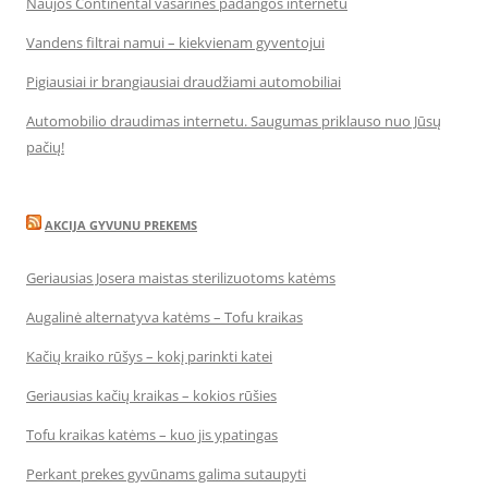
Naujos Continental vasarinės padangos internetu
Vandens filtrai namui – kiekvienam gyventojui
Pigiausiai ir brangiausiai draudžiami automobiliai
Automobilio draudimas internetu. Saugumas priklauso nuo Jūsų
pačių!
AKCIJA GYVUNU PREKEMS
Geriausias Josera maistas sterilizuotoms katėms
Augalinė alternatyva katėms – Tofu kraikas
Kačių kraiko rūšys – kokį parinkti katei
Geriausias kačių kraikas – kokios rūšies
Tofu kraikas katėms – kuo jis ypatingas
Perkant prekes gyvūnams galima sutaupyti