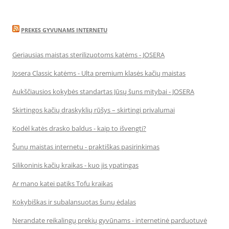
PREKES GYVUNAMS INTERNETU
Geriausias maistas sterilizuotoms katėms - JOSERA
Josera Classic katėms - Ulta premium klasės kačių maistas
Aukščiausios kokybės standartas Jūsų šuns mitybai - JOSERA
Skirtingos kačių draskyklių rūšys – skirtingi privalumai
Kodėl katės drasko baldus - kaip to išvengti?
Šunų maistas internetu - praktiškas pasirinkimas
Silikoninis kačių kraikas - kuo jis ypatingas
Ar mano katei patiks Tofu kraikas
Kokybiškas ir subalansuotas šunų ėdalas
Nerandate reikalingų prekių gyvūnams - internetinė parduotuvė