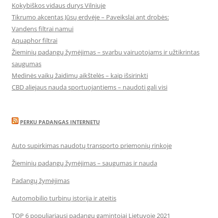
Kokybiškos vidaus durys Vilniuje
Tikrumo akcentas Jūsų erdvėje – Paveikslai ant drobės:
Vandens filtrai namui
Aquaphor filtrai
Žieminių padangų žymėjimas – svarbu vairuotojams ir užtikrintas
saugumas
Medinės vaikų žaidimų aikštelės – kaip išsirinkti
CBD aliejaus nauda sportuojantiems – naudoti gali visi
PERKU PADANGAS INTERNETU
Auto supirkimas naudotų transporto priemonių rinkoje
Žieminių padangų žymėjimas – saugumas ir nauda
Padangų žymėjimas
Automobilio turbinų istorija ir ateitis
TOP 6 populiariausi padangų gamintojai Lietuvoje 2021