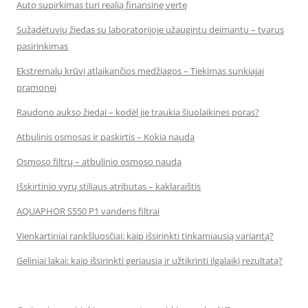
Auto supirkimas turi realią finansinę vertę
Sužadėtuvių žiedas su laboratorijoje užaugintu deimantu – tvarus
pasirinkimas
Ekstremalų krūvį atlaikančios medžiagos – Tiekimas sunkiajai
pramonei
Raudono aukso žiedai – kodėl jie traukia šiuolaikines poras?
Atbulinis osmosas ir paskirtis – Kokia nauda
Osmoso filtrų – atbulinio osmoso nauda
Išskirtinio vyrų stiliaus atributas – kaklaraištis
AQUAPHOR S550 P1 vandens filtrai
Vienkartiniai rankšluosčiai: kaip išsirinkti tinkamiausią variantą?
Geliniai lakai: kaip išsirinkti geriausią ir užtikrinti ilgalaikį rezultatą?