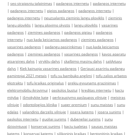
|
seo straipsniu talpinimas
|
padangos internetu
|
padangos internetu
|
padangos internetu
|
pigios padangos
|
padangos internetu
|
padangos internetu
|
neuzsalantis zieminis langu ploviklis
|
zieminis
langu ploviklis
|
langu plovimo skystis
|
langu ploviklis
|
vasarines
padangos
|
ziemines padangos
|
padangos pigiau
|
padangos
internetu
|
nuo kada keiciamos padangos
|
ziemines padangos
|
vasarines padangos
|
padangu pasirinkimas
|
nuo kada keiciamos
padangos
|
ziemines padangos
|
vasarines padangos
|
kavos aparatu
atsargines dalys
|
viryklių dalys
|
skalbimo masinu dalys
|
saldytuvu
dalys
|
Kiek kainuoja vasarines padangos
|
Geriausi asariniu padangu
gamintojai 2021 metais
|
tofu su bambuko anglimi
|
tofu zalios arbatos
ekstraktu
|
tofu kraikas originalus
|
prekiu gyvunams grazinimas
|
elektromobiliu ikrovimui
|
paskolos bustui
|
kreditas internetu
|
kaciu
mityba
|
išmokykite katę
|
perkraustymo paslaugos vilniuje
|
meistras
vilniuje
|
odontologijos klinika
|
super premium
|
sunu maistas
|
sunu
edalas
|
valandinis darzelis vilniuje
|
josera katems
|
josera sunims
|
paskolos internetu
|
guoliai sunims
|
dubeneliai sunims
|
sunu
dziovintuvai
|
konservai sunims
|
kaciu tualetas
|
sausas maistas
katems
|
konservai katems
|
silikoninis kraikas
|
bentonitinis kraikas
|