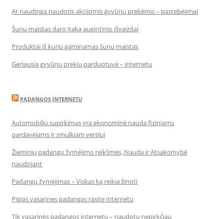
Ar naudinga naudotis akcijomis gyvūnų prekėmis – pastebėjimai
Šunų maistas daro įtaką augintinio išvaizdai
Produktai iš kurių gaminamas šunų maistas
Geriausia gyvūnų prekių parduotuvė – internetu
PADANGOS INTERNETU
Automobilių supirkimas yra ekonominė nauda fiziniams
pardavėjams ir smulkiam verslui
Žieminių padangų žymėjimo reikšmės, Nauda ir Atsakomybė
naudojant
Padangų žymėjimas – Viskas ką reikia žinoti
Pigias vasarines padangas rasite internetu
Tik vasarinės padangos internetu – naudotų nepirkčiau