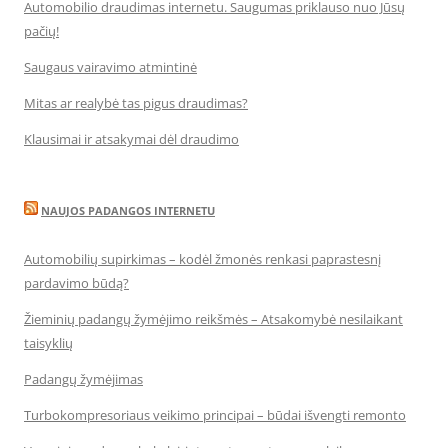
Automobilio draudimas internetu. Saugumas priklauso nuo Jūsų
pačių!
Saugaus vairavimo atmintinė
Mitas ar realybė tas pigus draudimas?
Klausimai ir atsakymai dėl draudimo
NAUJOS PADANGOS INTERNETU
Automobilių supirkimas – kodėl žmonės renkasi paprastesnį
pardavimo būdą?
Žieminių padangų žymėjimo reikšmės – Atsakomybė nesilaikant
taisyklių
Padangų žymėjimas
Turbokompresoriaus veikimo principai – būdai išvengti remonto