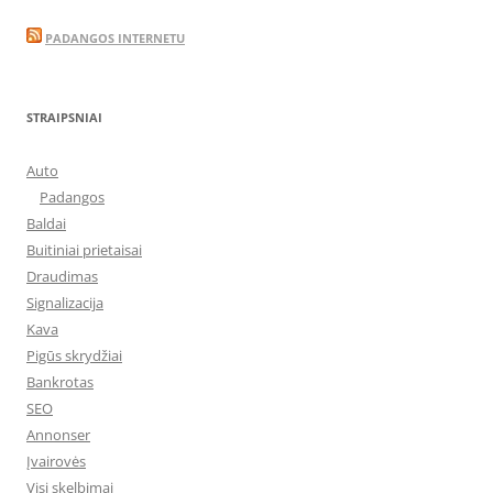
PADANGOS INTERNETU
STRAIPSNIAI
Auto
Padangos
Baldai
Buitiniai prietaisai
Draudimas
Signalizacija
Kava
Pigūs skrydžiai
Bankrotas
SEO
Annonser
Įvairovės
Visi skelbimai