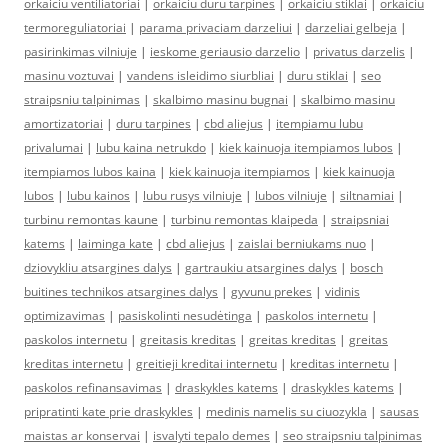
orkaiciu ventiliatoriai
|
orkaiciu duru tarpines
|
orkaiciu stiklai
|
orkaiciu
termoreguliatoriai
|
parama privaciam darzeliui
|
darzeliai gelbeja
|
pasirinkimas vilniuje
|
ieskome geriausio darzelio
|
privatus darzelis
|
masinu voztuvai
|
vandens isleidimo siurbliai
|
duru stiklai
|
seo
straipsniu talpinimas
|
skalbimo masinu bugnai
|
skalbimo masinu
amortizatoriai
|
duru tarpines
|
cbd aliejus
|
itempiamu lubu
privalumai
|
lubu kaina netrukdo
|
kiek kainuoja itempiamos lubos
|
itempiamos lubos kaina
|
kiek kainuoja itempiamos
|
kiek kainuoja
lubos
|
lubu kainos
|
lubu rusys vilniuje
|
lubos vilniuje
|
siltnamiai
|
turbinu remontas kaune
|
turbinu remontas klaipeda
|
straipsniai
katems
|
laiminga kate
|
cbd aliejus
|
zaislai berniukams nuo
|
dziovykliu atsargines dalys
|
gartraukiu atsargines dalys
|
bosch
buitines technikos atsargines dalys
|
gyvunu prekes
|
vidinis
optimizavimas
|
pasiskolinti nesudėtinga
|
paskolos internetu
|
paskolos internetu
|
greitasis kreditas
|
greitas kreditas
|
greitas
kreditas internetu
|
greitieji kreditai internetu
|
kreditas internetu
|
paskolos refinansavimas
|
draskykles katems
|
draskykles katems
|
pripratinti kate prie draskykles
|
medinis namelis su ciuozykla
|
sausas
maistas ar konservai
|
isvalyti tepalo demes
|
seo straipsniu talpinimas