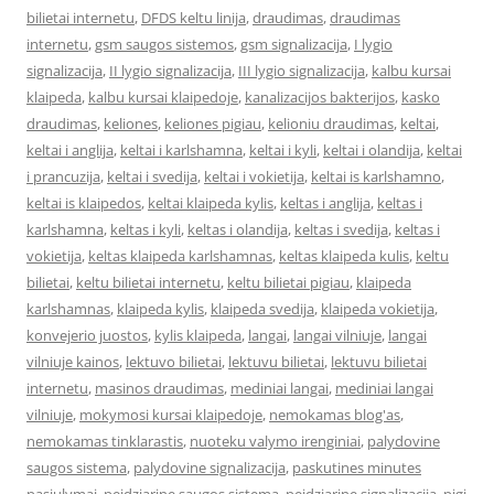
bilietai internetu
,
DFDS keltu linija
,
draudimas
,
draudimas
internetu
,
gsm saugos sistemos
,
gsm signalizacija
,
I lygio
signalizacija
,
II lygio signalizacija
,
III lygio signalizacija
,
kalbu kursai
klaipeda
,
kalbu kursai klaipedoje
,
kanalizacijos bakterijos
,
kasko
draudimas
,
keliones
,
keliones pigiau
,
kelioniu draudimas
,
keltai
,
keltai i anglija
,
keltai i karlshamna
,
keltai i kyli
,
keltai i olandija
,
keltai
i prancuzija
,
keltai i svedija
,
keltai i vokietija
,
keltai is karlshamno
,
keltai is klaipedos
,
keltai klaipeda kylis
,
keltas i anglija
,
keltas i
karlshamna
,
keltas i kyli
,
keltas i olandija
,
keltas i svedija
,
keltas i
vokietija
,
keltas klaipeda karlshamnas
,
keltas klaipeda kulis
,
keltu
bilietai
,
keltu bilietai internetu
,
keltu bilietai pigiau
,
klaipeda
karlshamnas
,
klaipeda kylis
,
klaipeda svedija
,
klaipeda vokietija
,
konvejerio juostos
,
kylis klaipeda
,
langai
,
langai vilniuje
,
langai
vilniuje kainos
,
lektuvo bilietai
,
lektuvu bilietai
,
lektuvu bilietai
internetu
,
masinos draudimas
,
mediniai langai
,
mediniai langai
vilniuje
,
mokymosi kursai klaipedoje
,
nemokamas blog'as
,
nemokamas tinklarastis
,
nuoteku valymo irenginiai
,
palydovine
saugos sistema
,
palydovine signalizacija
,
paskutines minutes