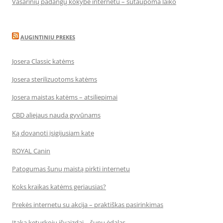
Vasarinių padangų kokybė internetu – sutaupoma laiko
AUGINTINIU PREKES
Josera Classic katėms
Josera sterilizuotoms katėms
Josera maistas katėms – atsiliepimai
CBD aliejaus nauda gyvūnams
Ką dovanoti įsigijusiam katę
ROYAL Canin
Patogumas šunų maistą pirkti internetu
Koks kraikas katėms geriausias?
Prekės internetu su akcija – praktiškas pasirinkimas
Įtaka keturkojų išvaizdai – šunų ėdalas