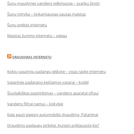
Šunų maudynės vandens telkiniuose – svarbu žinoti
Šunų mityba – tinkamiausias sausas maistas
Šunų prekės internetu
Maistas šunims internetu – pigiau
DRAUDIMAS INTERNETU
Kokių vasarinių padangų ieškote – visas rasite internetu
Vasarinės padangos keičiamos vasarai – kodėl
Šiuolaikiškas pasirinkimas – vandens aparatai ofisui
Vandens filtrai namui – kokybei
Kaip gauti pigesnį automobilio draudimą. Patarimai
Draudimo paslaugų pirkėjai. Kuriam priklausote Jūs?