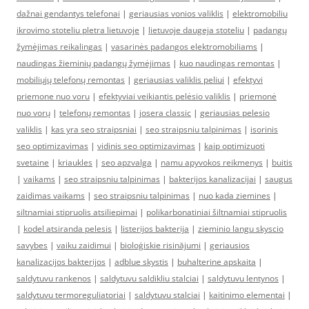
dažnai gendantys telefonai
|
geriausias vonios valiklis
|
elektromobiliu
ikrovimo stoteliu pletra lietuvoje
|
lietuvoje daugeja stoteliu
|
padangų
žymėjimas reikalingas
|
vasarinės padangos elektromobiliams
|
naudingas žieminių padangų žymėjimas
|
kuo naudingas remontas
|
mobiliųjų telefonų remontas
|
geriausias valiklis peliui
|
efektyvi
priemone nuo voru
|
efektyviai veikiantis pelėsio valiklis
|
priemonė
nuo vorų
|
telefonų remontas
|
josera classic
|
geriausias pelesio
valiklis
|
kas yra seo straipsniai
|
seo straipsniu talpinimas
|
isorinis
seo optimizavimas
|
vidinis seo optimizavimas
|
kaip optimizuoti
svetaine
|
kriaukles
|
seo apzvalga
|
namu apyvokos reikmenys
|
buitis
|
vaikams
|
seo straipsniu talpinimas
|
bakterijos kanalizacijai
|
saugus
zaidimas vaikams
|
seo straipsniu talpinimas
|
nuo kada ziemines
|
siltnamiai stipruolis atsiliepimai
|
polikarbonatiniai šiltnamiai stipruolis
|
kodel atsiranda pelesis
|
listerijos bakterija
|
zieminio langu skyscio
savybes
|
vaiku zaidimui
|
bioloģiskie risinājumi
|
geriausios
kanalizacijos bakterijos
|
adblue skystis
|
buhalterine apskaita
|
saldytuvu rankenos
|
saldytuvu saldikliu stalciai
|
saldytuvu lentynos
|
saldytuvu termoreguliatoriai
|
saldytuvu stalciai
|
kaitinimo elementai
|