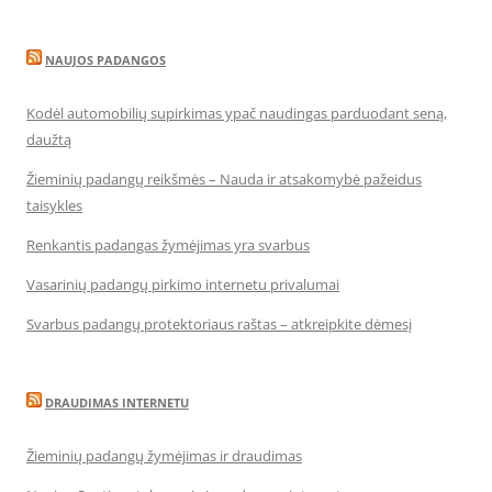
NAUJOS PADANGOS
Kodėl automobilių supirkimas ypač naudingas parduodant seną,
daužtą
Žieminių padangų reikšmės – Nauda ir atsakomybė pažeidus
taisykles
Renkantis padangas žymėjimas yra svarbus
Vasarinių padangų pirkimo internetu privalumai
Svarbus padangų protektoriaus raštas – atkreipkite dėmesį
DRAUDIMAS INTERNETU
Žieminių padangų žymėjimas ir draudimas