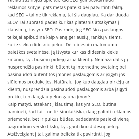
reklamos srityje, pats metas pateikt bei patvirtinti faktą,
kad SEO – tai ne tik reklama, tai šis daugiau. Ką dar duoda
SEO? Tai suprasti padės kur kas platesnis atsakymas į
klausimą, kas yra SEO. Pasirodo, jog SEO šios paslaugos
teikėjai apibūdina kaip vieną geriausių įrankių visiems,
kurie siekia didesnio pelno. Dėl didesnio matomumo
paieškos svetainėse, ją išvysta kur kas didesnis kiekis
žmonių, t.y., būsimų pirkėjų arba klientų. Nemaža dalis jų
nusprendžia pasirinkti būtent tą internetinę svetainę bei
pasinaudoti būtent tos įmonės paslaugomis ar įsigyti jos
siūlomos produkcijos. Natūralu, jog kuo daugiau pirkėjų ar
klientų nusprendžia pasinaudoti paslaugomis arba įsigyti
prekių, tuo daugiau pelno gauna įmonė.
Kaip matyti, atsakant į klausimą, kas yra SEO, būtina
paminėti, kad tai – ne tik šiuolaikiška, daug galinti reklamos
priemonės, bet ir puikus būdas, padedantis pasiekti vieną
pagrindinių verslo tikslų, t.y., gauti kuo didesnį pelną.
Atsižvelgiant į tai, galima belieka tik pavirtinti, jog