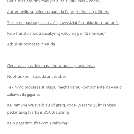
Geriausias pasirinkimas yra auto supirkimas – kodėl?
Automobilių supirkimas padeda išspręsti finansų trūkumą
Tekinimo paslaugos ir realūs pavyzdžiai iš sunkiosios pramonės
Kaip transformuoti užsakymų valdymą per 12 mėnesių?
Atbulinis osmosas ir nauda
Geriausias pasirinkimas – Automobilių supirkimas
Nuotraukos ir spauda ant drobės
Tekinimo procesas sunkiųjų mechanizmų komponentams – Nuo
žaliavos iki giganto
Kai ramybė yra svarbiau už greitį, kodėl „Vezam123.lt“ renkasi
pedantišką tvarką ir BCA draudimą
Kaip pagerinti užsakymų valdymą?