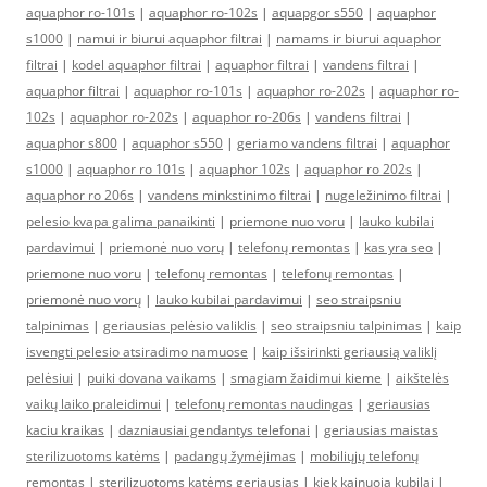
aquaphor ro-101s
|
aquaphor ro-102s
|
aquapgor s550
|
aquaphor
s1000
|
namui ir biurui aquaphor filtrai
|
namams ir biurui aquaphor
filtrai
|
kodel aquaphor filtrai
|
aquaphor filtrai
|
vandens filtrai
|
aquaphor filtrai
|
aquaphor ro-101s
|
aquaphor ro-202s
|
aquaphor ro-
102s
|
aquaphor ro-202s
|
aquaphor ro-206s
|
vandens filtrai
|
aquaphor s800
|
aquaphor s550
|
geriamo vandens filtrai
|
aquaphor
s1000
|
aquaphor ro 101s
|
aquaphor 102s
|
aquaphor ro 202s
|
aquaphor ro 206s
|
vandens minkstinimo filtrai
|
nugeležinimo filtrai
|
pelesio kvapa galima panaikinti
|
priemone nuo voru
|
lauko kubilai
pardavimui
|
priemonė nuo vorų
|
telefonų remontas
|
kas yra seo
|
priemone nuo voru
|
telefonų remontas
|
telefonų remontas
|
priemonė nuo vorų
|
lauko kubilai pardavimui
|
seo straipsniu
talpinimas
|
geriausias pelėsio valiklis
|
seo straipsniu talpinimas
|
kaip
isvengti pelesio atsiradimo namuose
|
kaip išsirinkti geriausią valiklį
pelėsiui
|
puiki dovana vaikams
|
smagiam žaidimui kieme
|
aikštelės
vaikų laiko praleidimui
|
telefonų remontas naudingas
|
geriausias
kaciu kraikas
|
dazniausiai gendantys telefonai
|
geriausias maistas
sterilizuotoms katėms
|
padangų žymėjimas
|
mobiliųjų telefonų
remontas
|
sterilizuotoms katėms geriausias
|
kiek kainuoja kubilai
|