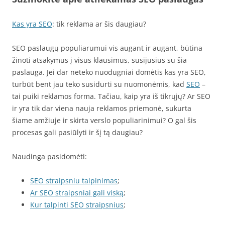
Kas yra SEO
: tik reklama ar šis daugiau?
SEO paslaugų populiarumui vis augant ir augant, būtina
žinoti atsakymus į visus klausimus, susijusius su šia
paslauga. Jei dar neteko nuodugniai domėtis kas yra SEO,
turbūt bent jau teko susidurti su nuomonėmis, kad
SEO
–
tai puiki reklamos forma. Tačiau, kaip yra iš tikrųjų? Ar SEO
ir yra tik dar viena nauja reklamos priemonė, sukurta
šiame amžiuje ir skirta verslo populiarinimui? O gal šis
procesas gali pasiūlyti ir šį tą daugiau?
Naudinga pasidomėti:
SEO straipsniu talpinimas
;
Ar SEO straipsniai gali viską
;
Kur talpinti SEO straipsnius
;