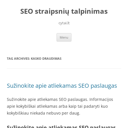
Skip
to
SEO straipsnių talpinimas
content
cytai.lt
Menu
TAG ARCHIVES:
KASKO DRAUDIMAS
Sužinokite apie atliekamas SEO paslaugas
Sužinokite apie atliekamas SEO paslaugas. Informacijos
apie kokybiškai atliekamas arba kaip tai padaryti kuo
kokybiškiau niekada nebuvo per daug.
Sužinokite apie atliekamas SEO paslaugas