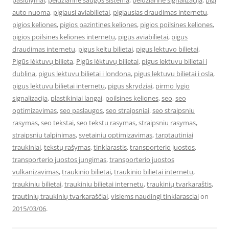
pasiulymai
,
peidziarine saugos sistema
,
peidziarine signalizacija
,
pigi
auto nuoma
,
pigiausi aviabilietai
,
pigiausias draudimas internetu
,
pigios keliones
,
pigios pazintines keliones
,
pigios poilsines keliones
,
pigios poilsines keliones internetu
,
pigūs aviabilietai
,
pigus
draudimas internetu
,
pigus keltu bilietai
,
pigus lektuvo bilietai
,
Pigūs lėktuvų bilieta
,
Pigūs lėktuvų bilietai
,
pigus lektuvu bilietai i
dublina
,
pigus lektuvu bilietai i londona
,
pigus lektuvu bilietai i osla
,
pigus lektuvu bilietai internetu
,
pigus skrydziai
,
pirmo lygio
signalizacija
,
plastikiniai langai
,
poilsines keliones
,
seo
,
seo
optimizavimas
,
seo paslaugos
,
seo straipsniai
,
seo straipsniu
rasymas
,
seo tekstai
,
seo tekstu rasymas
,
straipsniu rasymas
,
straipsniu talpinimas
,
svetainiu optimizavimas
,
tarptautiniai
traukiniai
,
tekstų rašymas
,
tinklarastis
,
transporterio juostos
,
transporterio juostos jungimas
,
transporterio juostos
vulkanizavimas
,
traukinio bilietai
,
traukinio bilietai internetu
,
traukiniu bilietai
,
traukiniu bilietai internetu
,
traukinių tvarkaraštis
,
trautinių traukinių tvarkaraščiai
,
visiems naudingi tinklarasciai
on
2015/03/06
.