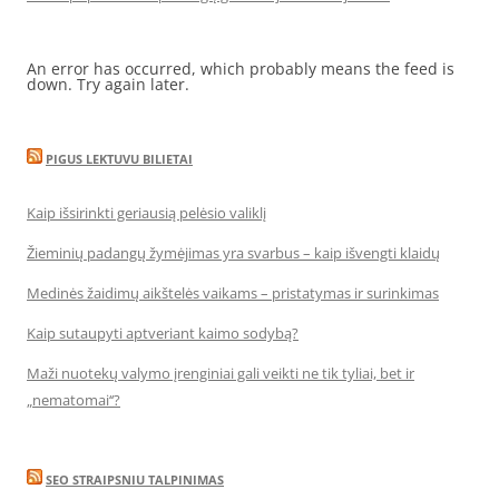
An error has occurred, which probably means the feed is
down. Try again later.
PIGUS LEKTUVU BILIETAI
Kaip išsirinkti geriausią pelėsio valiklį
Žieminių padangų žymėjimas yra svarbus – kaip išvengti klaidų
Medinės žaidimų aikštelės vaikams – pristatymas ir surinkimas
Kaip sutaupyti aptveriant kaimo sodybą?
Maži nuotekų valymo įrenginiai gali veikti ne tik tyliai, bet ir
„nematomai‘‘?
SEO STRAIPSNIU TALPINIMAS