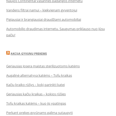
Naujos Continental vasarinės padangos internetu
Vandens filtrai namui – kiekvienam gyventojui
Pigiausiai ir brangiausiai draudžiami automobiliai
Automobilio draudimas internetu. Saugumas priklauso nuo Jūsų
pačių!
AKCIJA GYVUNU PREKEMS
Geriausias Josera maistas sterilizuotoms katėms
Augalinė alternatyva katėms – Tofu kraikas
Kačių kraiko rūšys – kokį parinkti katei
Geriausias kačių kraikas – kokios rūšies
Tofu kraikas katėms – kuo jis ypatingas
Perkant prekes gyvūnams galima sutaupyti