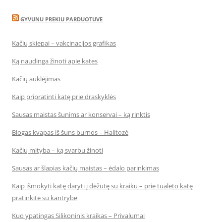
GYVUNU PREKIU PARDUOTUVE
Kačių skiepai – vakcinacijos grafikas
Ką naudinga žinoti apie kates
Kačių auklėjimas
Kaip pripratinti katę prie draskyklės
Sausas maistas šunims ar konservai – ką rinktis
Blogas kvapas iš šuns burnos – Halitozė
Kačių mityba – ką svarbu žinoti
Sausas ar šlapias kačių maistas – ėdalo parinkimas
Kaip išmokyti katę daryti į dėžutę su kraiku – prie tualeto katę
pratinkite su kantrybe
Kuo ypatingas Silikoninis kraikas – Privalumai