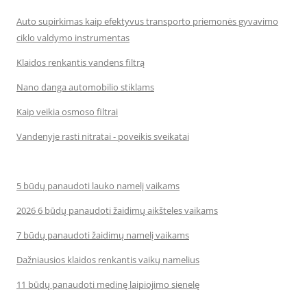
Auto supirkimas kaip efektyvus transporto priemonės gyvavimo
ciklo valdymo instrumentas
Klaidos renkantis vandens filtrą
Nano danga automobilio stiklams
Kaip veikia osmoso filtrai
Vandenyje rasti nitratai - poveikis sveikatai
5 būdų panaudoti lauko namelį vaikams
2026 6 būdų panaudoti žaidimų aikšteles vaikams
7 būdų panaudoti žaidimų namelį vaikams
Dažniausios klaidos renkantis vaikų namelius
11 būdų panaudoti medinę laipiojimo sienelę