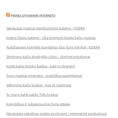
PREKES GYVUNAMS INTERNETU
Geriausias maistas sterilizuotoms katėms - JOSERA
Josera Classic katėms - Ulta premium klasės kačių maistas
Aukščiausios kokybės standartas Jūsų šuns mitybai - JOSERA
Skirtingos kačių draskyklių rūšys – skirtingi privalumai
Kodėl katės drasko baldus - kaip to išvengti?
Šunų maistas internetu - praktiškas pasirinkimas
Silikoninis kačių kraikas - kuo jis ypatingas
Ar mano katei patiks Tofu kraikas
Kokybiškas ir subalansuotas šunų ėdalas
Nerandate reikalingų prekių gyvūnams - internetinė parduotuvė