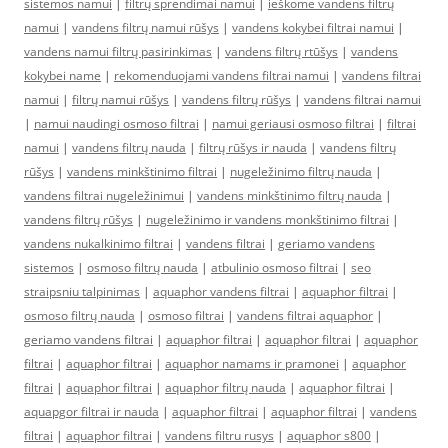
sistemos namui
|
filtrų sprendimai namui
|
ieškome vandens filtrų
namui
|
vandens filtrų namui rūšys
|
vandens kokybei filtrai namui
|
vandens namui filtrų pasirinkimas
|
vandens filtrų rtūšys
|
vandens
kokybei name
|
rekomenduojami vandens filtrai namui
|
vandens filtrai
namui
|
filtrų namui rūšys
|
vandens filtrų rūšys
|
vandens filtrai namui
|
namui naudingi osmoso filtrai
|
namui geriausi osmoso filtrai
|
filtrai
namui
|
vandens filtrų nauda
|
filtrų rūšys ir nauda
|
vandens filtrų
rūšys
|
vandens minkštinimo filtrai
|
nugeležinimo filtrų nauda
|
vandens filtrai nugeležinimui
|
vandens minkštinimo filtrų nauda
|
vandens filtrų rūšys
|
nugeležinimo ir vandens monkštinimo filtrai
|
vandens nukalkinimo filtrai
|
vandens filtrai
|
geriamo vandens
sistemos
|
osmoso filtrų nauda
|
atbulinio osmoso filtrai
|
seo
straipsniu talpinimas
|
aquaphor vandens filtrai
|
aquaphor filtrai
|
osmoso filtrų nauda
|
osmoso filtrai
|
vandens filtrai aquaphor
|
geriamo vandens filtrai
|
aquaphor filtrai
|
aquaphor filtrai
|
aquaphor
filtrai
|
aquaphor filtrai
|
aquaphor namams ir pramonei
|
aquaphor
filtrai
|
aquaphor filtrai
|
aquaphor filtrų nauda
|
aquaphor filtrai
|
aquapgor filtrai ir nauda
|
aquaphor filtrai
|
aquaphor filtrai
|
vandens
filtrai
|
aquaphor filtrai
|
vandens filtru rusys
|
aquaphor s800
|