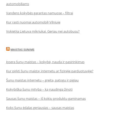
automobiliams
Vandens kokybės garantas namuose – filtrai
Kur rasti nuomai automobilį Vilniuje
Vokietija Lietuva mikriukai. Geriau nei autobusu?
MAISTAS SUNIMS
Josera šunų maistas – kokybė, nauda ir pasirinkimas
Kur pirkti šunų maistą: internetu ar fizinėje parduotuvėje?
Šunų maistas internetu – greita, patogu ir pigiau
Kokybiška šunų mityba – ką naudinga žinoti
Sausas šunų maistas – iš kokių produktų gaminamas
Koks šunų ėdalas geriausias – sausas maistas