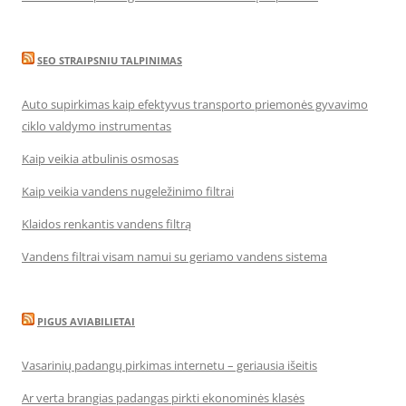
SEO STRAIPSNIU TALPINIMAS
Auto supirkimas kaip efektyvus transporto priemonės gyvavimo
ciklo valdymo instrumentas
Kaip veikia atbulinis osmosas
Kaip veikia vandens nugeležinimo filtrai
Klaidos renkantis vandens filtrą
Vandens filtrai visam namui su geriamo vandens sistema
PIGUS AVIABILIETAI
Vasarinių padangų pirkimas internetu – geriausia išeitis
Ar verta brangias padangas pirkti ekonominės klasės