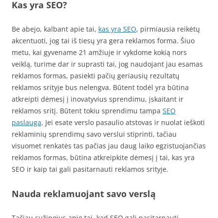
Kas yra SEO?
Be abejo, kalbant apie tai,
kas yra SEO
, pirmiausia reikėtų
akcentuoti, jog tai iš tiesų yra gera reklamos forma. Šiuo
metu, kai gyvename 21 amžiuje ir vykdome kokią nors
veiklą, turime dar ir suprasti tai, jog naudojant jau esamas
reklamos formas, pasiekti pačių geriausių rezultatų
reklamos srityje bus nelengva. Būtent todėl yra būtina
atkreipti dėmesį į inovatyvius sprendimu, įskaitant ir
reklamos sritį. Būtent tokiu sprendimu tampa
SEO
paslauga
. Jei esate verslo pasaulio atstovas ir nuolat ieškoti
reklaminių sprendimų savo verslui stiprinti, tačiau
visuomet renkatės tas pačias jau daug laiko egzistuojančias
reklamos formas, būtina atkreipkite dėmesį į tai, kas yra
SEO ir kaip tai gali pasitarnauti reklamos srityje.
Nauda reklamuojant savo verslą
Tačiau sužinojus apie tai, kad SEO gali pasitarnauti