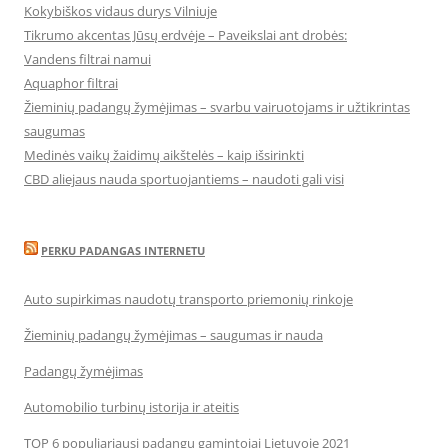
Kokybiškos vidaus durys Vilniuje
Tikrumo akcentas Jūsų erdvėje – Paveikslai ant drobės:
Vandens filtrai namui
Aquaphor filtrai
Žieminių padangų žymėjimas – svarbu vairuotojams ir užtikrintas
saugumas
Medinės vaikų žaidimų aikštelės – kaip išsirinkti
CBD aliejaus nauda sportuojantiems – naudoti gali visi
PERKU PADANGAS INTERNETU
Auto supirkimas naudotų transporto priemonių rinkoje
Žieminių padangų žymėjimas – saugumas ir nauda
Padangų žymėjimas
Automobilio turbinų istorija ir ateitis
TOP 6 populiariausi padangų gamintojai Lietuvoje 2021