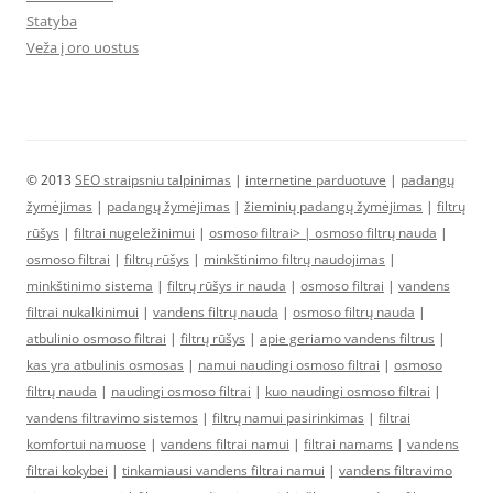
Statyba
Veža į oro uostus
© 2013
SEO straipsniu talpinimas
|
internetine parduotuve
|
padangų
žymėjimas
|
padangų žymėjimas
|
žieminių padangų žymėjimas
|
filtrų
rūšys
|
filtrai nugeležinimui
|
osmoso filtrai> |
osmoso filtrų nauda
|
osmoso filtrai
|
filtrų rūšys
|
minkštinimo filtrų naudojimas
|
minkštinimo sistema
|
filtrų rūšys ir nauda
|
osmoso filtrai
|
vandens
filtrai nukalkinimui
|
vandens filtrų nauda
|
osmoso filtrų nauda
|
atbulinio osmoso filtrai
|
filtrų rūšys
|
apie geriamo vandens filtrus
|
kas yra atbulinis osmosas
|
namui naudingi osmoso filtrai
|
osmoso
filtrų nauda
|
naudingi osmoso filtrai
|
kuo naudingi osmoso filtrai
|
vandens filtravimo sistemos
|
filtrų namui pasirinkimas
|
filtrai
komfortui namuose
|
vandens filtrai namui
|
filtrai namams
|
vandens
filtrai kokybei
|
tinkamiausi vandens filtrai namui
|
vandens filtravimo