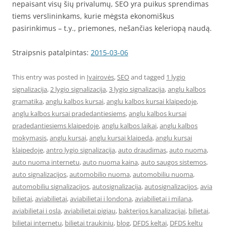
nepaisant visų šių privalumų, SEO yra puikus sprendimas
tiems verslininkams, kurie mėgsta ekonomiškus
pasirinkimus – t.y., priemones, nešančias keleriopą naudą.
Straipsnis patalpintas:
2015-03-06
This entry was posted in
Įvairovės
,
SEO
and tagged
1 lygio
signalizacija
,
2 lygio signalizacija
,
3 lygio signalizacija
,
anglu kalbos
gramatika
,
anglu kalbos kursai
,
anglu kalbos kursai klaipedoje
,
anglu kalbos kursai pradedantiesiems
,
anglu kalbos kursai
pradedantiesiems klaipedoje
,
anglu kalbos laikai
,
anglu kalbos
mokymasis
,
anglu kursai
,
anglu kursai klaipeda
,
anglu kursai
klaipedoje
,
antro lygio signalizacija
,
auto draudimas
,
auto nuoma
,
auto nuoma internetu
,
auto nuoma kaina
,
auto saugos sistemos
,
auto signalizacijos
,
automobilio nuoma
,
automobiliu nuoma
,
automobiliu signalizacijos
,
autosignalizacija
,
autosignalizacijos
,
avia
bilietai
,
aviabilietai
,
aviabilietai i londona
,
aviabilietai i milana
,
aviabilietai i osla
,
aviabilietai pigiau
,
bakterijos kanalizacijai
,
bilietai
,
bilietai internetu
,
bilietai traukiniu
,
blog
,
DFDS keltai
,
DFDS keltu