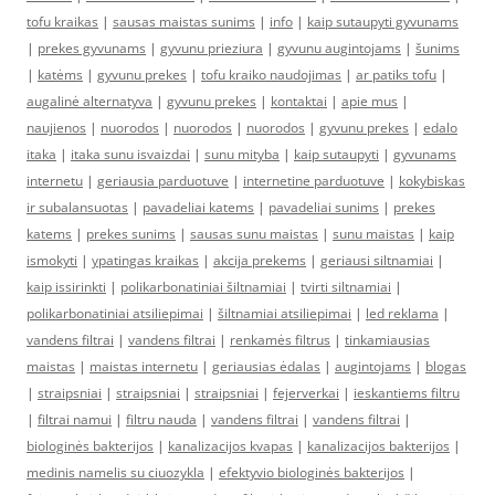
tofu kraikas
|
sausas maistas sunims
|
info
|
kaip sutaupyti gyvunams
|
prekes gyvunams
|
gyvunu prieziura
|
gyvunu augintojams
|
šunims
|
katėms
|
gyvunu prekes
|
tofu kraiko naudojimas
|
ar patiks tofu
|
augalinė alternatyva
|
gyvunu prekes
|
kontaktai
|
apie mus
|
naujienos
|
nuorodos
|
nuorodos
|
nuorodos
|
gyvunu prekes
|
edalo
itaka
|
itaka sunu isvaizdai
|
sunu mityba
|
kaip sutaupyti
|
gyvunams
internetu
|
geriausia parduotuve
|
internetine parduotuve
|
kokybiskas
ir subalansuotas
|
pavadeliai katems
|
pavadeliai sunims
|
prekes
katems
|
prekes sunims
|
sausas sunu maistas
|
sunu maistas
|
kaip
ismokyti
|
ypatingas kraikas
|
akcija prekems
|
geriausi siltnamiai
|
kaip issirinkti
|
polikarbonatiniai šiltnamiai
|
tvirti siltnamiai
|
polikarbonatiniai atsiliepimai
|
šiltnamiai atsiliepimai
|
led reklama
|
vandens filtrai
|
vandens filtrai
|
renkamės filtrus
|
tinkamiausias
maistas
|
maistas internetu
|
geriausias ėdalas
|
augintojams
|
blogas
|
straipsniai
|
straipsniai
|
straipsniai
|
fejerverkai
|
ieskantiems filtru
|
filtrai namui
|
filtru nauda
|
vandens filtrai
|
vandens filtrai
|
biologinės bakterijos
|
kanalizacijos kvapas
|
kanalizacijos bakterijos
|
medinis namelis su ciuozykla
|
efektyvio biologinės bakterijos
|