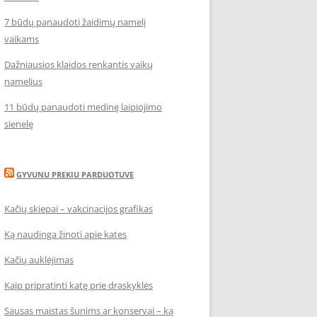
7 būdų panaudoti žaidimų namelį
vaikams
Dažniausios klaidos renkantis vaikų
namelius
11 būdų panaudoti medinę laipiojimo
sienelę
GYVUNU PREKIU PARDUOTUVE
Kačių skiepai – vakcinacijos grafikas
Ką naudinga žinoti apie kates
Kačių auklėjimas
Kaip pripratinti katę prie draskyklės
Sausas maistas šunims ar konservai – ką