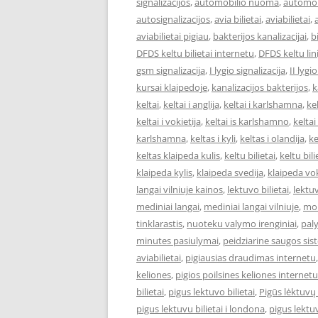
signalizacijos
,
automobilio nuoma
,
automob
autosignalizacijos
,
avia bilietai
,
aviabilietai
,
aviabilietai pigiau
,
bakterijos kanalizacijai
,
bi
DFDS keltu bilietai internetu
,
DFDS keltu lini
gsm signalizacija
,
I lygio signalizacija
,
II lygi
kursai klaipedoje
,
kanalizacijos bakterijos
,
k
keltai
,
keltai i anglija
,
keltai i karlshamna
,
kel
keltai i vokietija
,
keltai is karlshamno
,
keltai
karlshamna
,
keltas i kyli
,
keltas i olandija
,
ke
keltas klaipeda kulis
,
keltu bilietai
,
keltu bil
klaipeda kylis
,
klaipeda svedija
,
klaipeda vok
langai vilniuje kainos
,
lektuvo bilietai
,
lektuv
mediniai langai
,
mediniai langai vilniuje
,
mok
tinklarastis
,
nuoteku valymo irenginiai
,
pal
minutes pasiulymai
,
peidziarine saugos si
aviabilietai
,
pigiausias draudimas internetu
keliones
,
pigios poilsines keliones internetu
bilietai
,
pigus lektuvo bilietai
,
Pigūs lėktuvų 
pigus lektuvu bilietai i londona
,
pigus lektuv