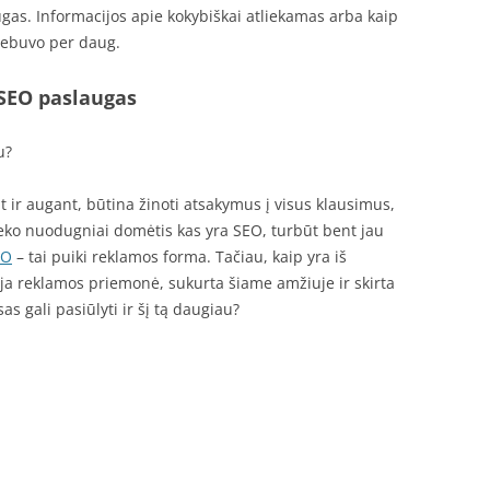
gas. Informacijos apie kokybiškai atliekamas arba kaip
nebuvo per daug.
 SEO paslaugas
u?
ir augant, būtina žinoti atsakymus į visus klausimus,
eteko nuodugniai domėtis kas yra SEO, turbūt bent jau
EO
– tai puiki reklamos forma. Tačiau, kaip yra iš
auja reklamos priemonė, sukurta šiame amžiuje ir skirta
as gali pasiūlyti ir šį tą daugiau?