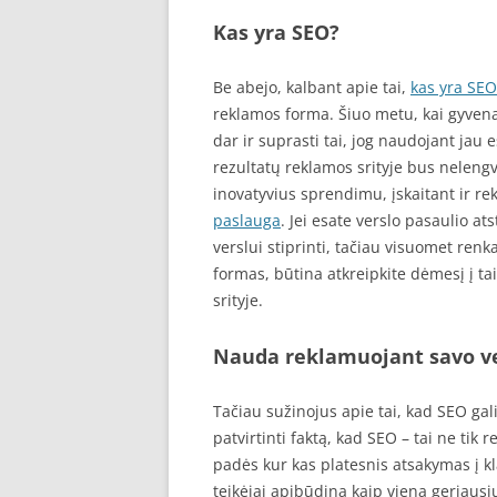
Kas yra SEO?
Be abejo, kalbant apie tai,
kas yra SEO
reklamos forma. Šiuo metu, kai gyvena
dar ir suprasti tai, jog naudojant jau
rezultatų reklamos srityje bus nelengv
inovatyvius sprendimu, įskaitant ir r
paslauga
. Jei esate verslo pasaulio a
verslui stiprinti, tačiau visuomet ren
formas, būtina atkreipkite dėmesį į tai
srityje.
Nauda reklamuojant savo v
Tačiau sužinojus apie tai, kad SEO gali
patvirtinti faktą, kad SEO – tai ne tik
padės kur kas platesnis atsakymas į k
teikėjai apibūdina kaip vieną geriausių