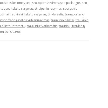
poilsines keliones
,
seo
,
seo optimizavimas
,
seo paslaugos
,
seo
tai
,
seo tekstu rasymas
,
straipsniu rasymas
,
straipsniu
utiniai traukiniai
,
tekstų rašymas
,
tinklarastis
,
transporterio
ansporterio juostos vulkanizavimas
,
traukinio bilietai
,
traukinio
 bilietai internetu
,
traukinių tvarkaraštis
,
trautinių traukinių
on
2015/03/06
.