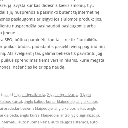
 ją išvysta kur kas didesnis kiekis žmonių, t.y.,
alis jų nusprendžia pasirinkti būtent tą internetinę
monės paslaugomis ar įsigyti jos siūlomos produkcijos.
 klientų nusprendžia pasinaudoti paslaugomis arba
na įmonė.
ra SEO, būtina paminėti, kad tai – ne tik šiuolaikiška,
ir puikus būdas, padedantis pasiekti vieną pagrindinių
ną. Atsižvelgiant į tai, galima belieka tik pavirtinti, jog
a puikus sprendimas tiems verslininkams, kurie mėgsta
emones, nešančias keleriopą naudą.
 tagged
1 lygio signalizacija
,
2 lygio signalizacija
,
3 lygio
kalbos kursai
,
anglu kalbos kursai klaipedoje
,
anglu kalbos
sai pradedantiesiems klaipedoje
,
anglu kalbos laikai
,
anglu
ai klaipeda
,
anglu kursai klaipedoje
,
antro lygio signalizacija
,
internetu
,
auto nuoma kaina
,
auto saugos sistemos
,
auto