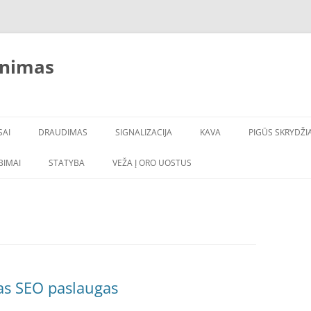
inimas
SAI
DRAUDIMAS
SIGNALIZACIJA
KAVA
PIGŪS SKRYDŽIA
LBIMAI
STATYBA
VEŽA Į ORO UOSTUS
as SEO paslaugas