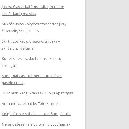
Josera Classic katėms - Ulta premium
klasės kačių maistas
Aukščiausios kokybės standartas Jūsų
šuns mitybai - JOSERA
Skirtingos kačių draskyklių rūšys –
skirtingi privalumai
Kodėl katės drasko baldus - kaip to
išvengti?
Šunų maistas internetu - praktiškas
pasirinkimas
Silikoninis kačių kraikas - kuo jis ypatingas
Ar mano katei patiks Tofu kraikas
Kokybiškas ir subalansuotas šunų ėdalas
Nerandate reikalingų prekių gyvūnams -