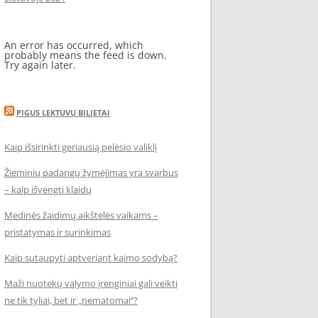
An error has occurred, which
probably means the feed is down.
Try again later.
PIGUS LEKTUVU BILIETAI
Kaip išsirinkti geriausią pelėsio valiklį
Žieminių padangų žymėjimas yra svarbus
– kaip išvengti klaidų
Medinės žaidimų aikštelės vaikams –
pristatymas ir surinkimas
Kaip sutaupyti aptveriant kaimo sodybą?
Maži nuotekų valymo įrenginiai gali veikti
ne tik tyliai, bet ir „nematomai‘‘?