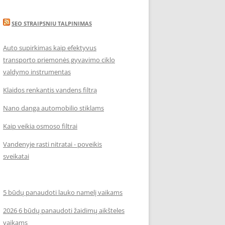
SEO STRAIPSNIU TALPINIMAS
Auto supirkimas kaip efektyvus
transporto priemonės gyvavimo ciklo
valdymo instrumentas
Klaidos renkantis vandens filtrą
Nano danga automobilio stiklams
Kaip veikia osmoso filtrai
Vandenyje rasti nitratai - poveikis
sveikatai
5 būdų panaudoti lauko namelį vaikams
2026 6 būdų panaudoti žaidimų aikšteles
vaikams