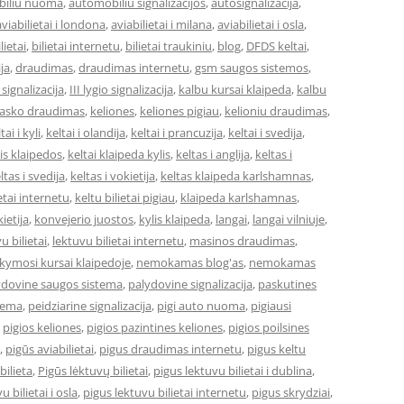
iliu nuoma
,
automobiliu signalizacijos
,
autosignalizacija
,
aviabilietai i londona
,
aviabilietai i milana
,
aviabilietai i osla
,
lietai
,
bilietai internetu
,
bilietai traukiniu
,
blog
,
DFDS keltai
,
ja
,
draudimas
,
draudimas internetu
,
gsm saugos sistemos
,
o signalizacija
,
III lygio signalizacija
,
kalbu kursai klaipeda
,
kalbu
asko draudimas
,
keliones
,
keliones pigiau
,
kelioniu draudimas
,
tai i kyli
,
keltai i olandija
,
keltai i prancuzija
,
keltai i svedija
,
 is klaipedos
,
keltai klaipeda kylis
,
keltas i anglija
,
keltas i
ltas i svedija
,
keltas i vokietija
,
keltas klaipeda karlshamnas
,
ietai internetu
,
keltu bilietai pigiau
,
klaipeda karlshamnas
,
ietija
,
konvejerio juostos
,
kylis klaipeda
,
langai
,
langai vilniuje
,
u bilietai
,
lektuvu bilietai internetu
,
masinos draudimas
,
ymosi kursai klaipedoje
,
nemokamas blog'as
,
nemokamas
ydovine saugos sistema
,
palydovine signalizacija
,
paskutines
stema
,
peidziarine signalizacija
,
pigi auto nuoma
,
pigiausi
,
pigios keliones
,
pigios pazintines keliones
,
pigios poilsines
,
pigūs aviabilietai
,
pigus draudimas internetu
,
pigus keltu
bilieta
,
Pigūs lėktuvų bilietai
,
pigus lektuvu bilietai i dublina
,
u bilietai i osla
,
pigus lektuvu bilietai internetu
,
pigus skrydziai
,