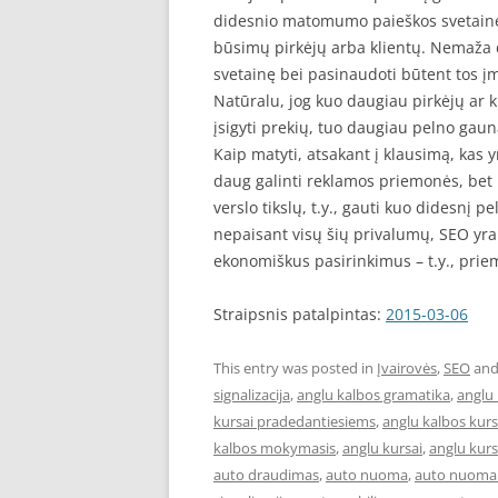
didesnio matomumo paieškos svetainėse,
būsimų pirkėjų arba klientų. Nemaža d
svetainę bei pasinaudoti būtent tos į
Natūralu, jog kuo daugiau pirkėjų ar
įsigyti prekių, tuo daugiau pelno gau
Kaip matyti, atsakant į klausimą, kas y
daug galinti reklamos priemonės, bet 
verslo tikslų, t.y., gauti kuo didesnį pel
nepaisant visų šių privalumų, SEO yr
ekonomiškus pasirinkimus – t.y., pri
Straipsnis patalpintas:
2015-03-06
This entry was posted in
Įvairovės
,
SEO
and
signalizacija
,
anglu kalbos gramatika
,
anglu 
kursai pradedantiesiems
,
anglu kalbos kur
kalbos mokymasis
,
anglu kursai
,
anglu kurs
auto draudimas
,
auto nuoma
,
auto nuoma 