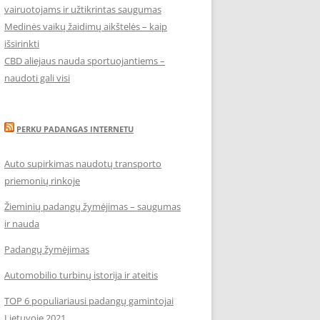
vairuotojams ir užtikrintas saugumas
Medinės vaikų žaidimų aikštelės – kaip
išsirinkti
CBD aliejaus nauda sportuojantiems –
naudoti gali visi
PERKU PADANGAS INTERNETU
Auto supirkimas naudotų transporto
priemonių rinkoje
Žieminių padangų žymėjimas – saugumas
ir nauda
Padangų žymėjimas
Automobilio turbinų istorija ir ateitis
TOP 6 populiariausi padangų gamintojai
Lietuvoje 2021