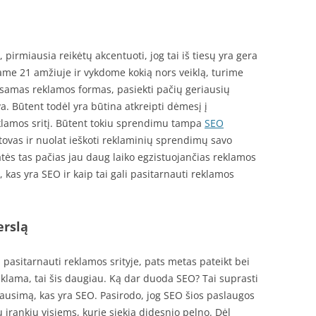
, pirmiausia reikėtų akcentuoti, jog tai iš tiesų yra gera
me 21 amžiuje ir vykdome kokią nors veiklą, turime
 esamas reklamos formas, pasiekti pačių geriausių
a. Būtent todėl yra būtina atkreipti dėmesį į
eklamos sritį. Būtent tokiu sprendimu tampa
SEO
tstovas ir nuolat ieškoti reklaminių sprendimų savo
katės tas pačias jau daug laiko egzistuojančias reklamos
, kas yra SEO ir kaip tai gali pasitarnauti reklamos
erslą
 pasitarnauti reklamos srityje, pats metas pateikt bei
 reklama, tai šis daugiau. Ką dar duoda SEO? Tai suprasti
lausimą, kas yra SEO. Pasirodo, jog SEO šios paslaugos
 įrankių visiems, kurie siekia didesnio pelno. Dėl