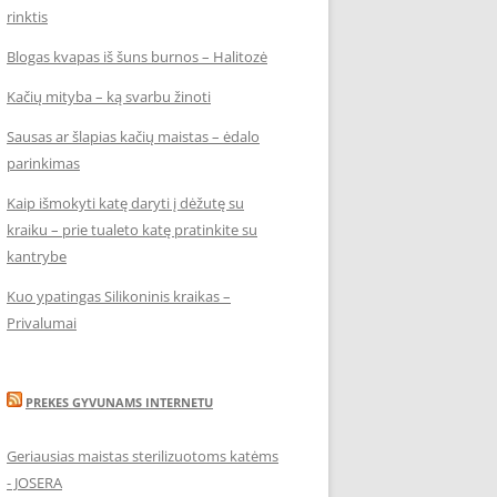
rinktis
Blogas kvapas iš šuns burnos – Halitozė
Kačių mityba – ką svarbu žinoti
Sausas ar šlapias kačių maistas – ėdalo
parinkimas
Kaip išmokyti katę daryti į dėžutę su
kraiku – prie tualeto katę pratinkite su
kantrybe
Kuo ypatingas Silikoninis kraikas –
Privalumai
PREKES GYVUNAMS INTERNETU
Geriausias maistas sterilizuotoms katėms
- JOSERA