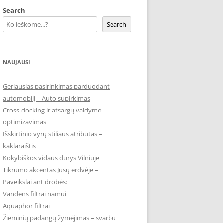
Search
Search
NAUJAUSI
Geriausias pasirinkimas parduodant
automobilį – Auto supirkimas
Cross-docking ir atsargų valdymo
optimizavimas
Išskirtinio vyrų stiliaus atributas –
kaklaraištis
Kokybiškos vidaus durys Vilniuje
Tikrumo akcentas Jūsų erdvėje –
Paveikslai ant drobės:
Vandens filtrai namui
Aquaphor filtrai
Žieminių padangų žymėjimas – svarbu