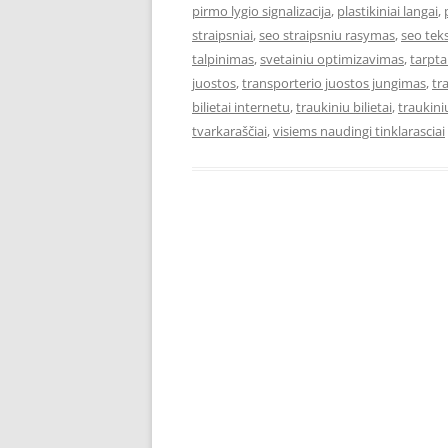
pirmo lygio signalizacija
,
plastikiniai langai
,
straipsniai
,
seo straipsniu rasymas
,
seo teks
talpinimas
,
svetainiu optimizavimas
,
tarpta
juostos
,
transporterio juostos jungimas
,
tr
bilietai internetu
,
traukiniu bilietai
,
traukiniu
tvarkaraščiai
,
visiems naudingi tinklarasciai