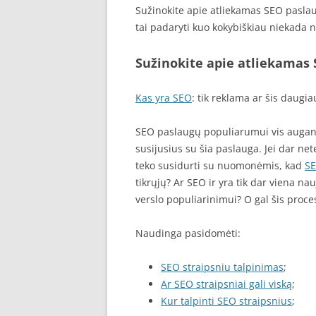
Sužinokite apie atliekamas SEO paslau
tai padaryti kuo kokybiškiau niekada 
Sužinokite apie atliekamas
Kas yra SEO
: tik reklama ar šis daugia
SEO paslaugų populiarumui vis augant 
susijusius su šia paslauga. Jei dar n
teko susidurti su nuomonėmis, kad
S
tikrųjų? Ar SEO ir yra tik dar viena n
verslo populiarinimui? O gal šis proces
Naudinga pasidomėti:
SEO straipsniu talpinimas
;
Ar SEO straipsniai gali viską
;
Kur talpinti SEO straipsnius
;