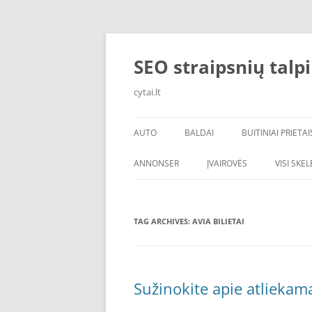
Skip
to
content
SEO straipsnių talp
cytai.lt
AUTO
BALDAI
BUITINIAI PRIETAI
PADANGOS
ANNONSER
ĮVAIROVĖS
VISI SKE
TAG ARCHIVES:
AVIA BILIETAI
Sužinokite apie atliekam