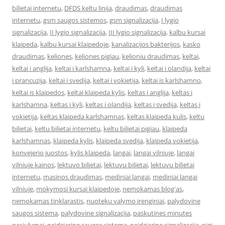
bilietai internetu
,
DFDS keltu linija
,
draudimas
,
draudimas
internetu
,
gsm saugos sistemos
,
gsm signalizacija
,
I lygio
signalizacija
,
II lygio signalizacija
,
III lygio signalizacija
,
kalbu kursai
klaipeda
,
kalbu kursai klaipedoje
,
kanalizacijos bakterijos
,
kasko
draudimas
,
keliones
,
keliones pigiau
,
kelioniu draudimas
,
keltai
,
keltai i anglija
,
keltai i karlshamna
,
keltai i kyli
,
keltai i olandija
,
keltai
i prancuzija
,
keltai i svedija
,
keltai i vokietija
,
keltai is karlshamno
,
keltai is klaipedos
,
keltai klaipeda kylis
,
keltas i anglija
,
keltas i
karlshamna
,
keltas i kyli
,
keltas i olandija
,
keltas i svedija
,
keltas i
vokietija
,
keltas klaipeda karlshamnas
,
keltas klaipeda kulis
,
keltu
bilietai
,
keltu bilietai internetu
,
keltu bilietai pigiau
,
klaipeda
karlshamnas
,
klaipeda kylis
,
klaipeda svedija
,
klaipeda vokietija
,
konvejerio juostos
,
kylis klaipeda
,
langai
,
langai vilniuje
,
langai
vilniuje kainos
,
lektuvo bilietai
,
lektuvu bilietai
,
lektuvu bilietai
internetu
,
masinos draudimas
,
mediniai langai
,
mediniai langai
vilniuje
,
mokymosi kursai klaipedoje
,
nemokamas blog'as
,
nemokamas tinklarastis
,
nuoteku valymo irenginiai
,
palydovine
saugos sistema
,
palydovine signalizacija
,
paskutines minutes