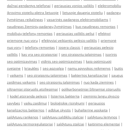
dažnai gendantys telefonai
|
geriausias vonios valiklis
|
elektromobiliu
ikrovimo stoteliu pletra lietuvoje
|
lietuvoje daugeja stoteliu
|
padangų
žymėjimas reikalingas
|
vasarinės padangos elektromobiliams
|
naudingas žieminių padangų žymėjimas
|
kuo naudingas remontas
|
mobiliųjų telefonų remontas
|
geriausias valiklis peliui
|
efektyvi
priemone nuo voru
|
efektyviai veikiantis pelėsio valiklis
|
priemonė
nuo vorų
|
telefonų remontas
|
josera classic
|
geriausias pelesio
valiklis
|
kas yra seo straipsniai
|
seo straipsniu talpinimas
|
isorinis
seo optimizavimas
|
vidinis seo optimizavimas
|
kaip optimizuoti
svetaine
|
kriaukles
|
seo apzvalga
|
namu apyvokos reikmenys
|
buitis
|
vaikams
|
seo straipsniu talpinimas
|
bakterijos kanalizacijai
|
saugus
zaidimas vaikams
|
seo straipsniu talpinimas
|
nuo kada ziemines
|
siltnamiai stipruolis atsiliepimai
|
polikarbonatiniai šiltnamiai stipruolis
|
kodel atsiranda pelesis
|
listerijos bakterija
|
zieminio langu skyscio
savybes
|
vaiku zaidimui
|
bioloģiskie risinājumi
|
geriausios
kanalizacijos bakterijos
|
adblue skystis
|
buhalterine apskaita
|
saldytuvu rankenos
|
saldytuvu saldikliu stalciai
|
saldytuvu lentynos
|
saldytuvu termoreguliatoriai
|
saldytuvu stalciai
|
kaitinimo elementai
|