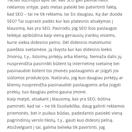
reklamos srityje, pats metas pateikt bei patvirtinti faktą,
kad SEO – tai ne tik reklama, tai šis daugiau. Ką dar duoda
SEO? Tai suprasti padės kur kas platesnis atsakymas į
klausimą, kas yra SEO. Pasirodo, jog SEO šios paslaugos
teikėjai apibūdina kaip vieną geriausių įrankių visiems,
kurie siekia didesnio pelno. Dėl didesnio matomumo
paieškos svetainėse, ją išvysta kur kas didesnis kiekis
žmonių, t.y., būsimų pirkėjų arba klientų. Nemaža dalis jų
nusprendžia pasirinkti būtent tą internetinę svetainę bei
pasinaudoti būtent tos įmonės paslaugomis ar įsigyti jos
siūlomos produkcijos. Natūralu, jog kuo daugiau pirkėjų ar
klientų nusprendžia pasinaudoti paslaugomis arba įsigyti
prekių, tuo daugiau pelno gauna įmonė.
Kaip matyti, atsakant į klausimą, kas yra SEO, būtina
paminėti, kad tai – ne tik šiuolaikiška, daug galinti reklamos
priemonės, bet ir puikus būdas, padedantis pasiekti vieną
pagrindinių verslo tikslų, t.y., gauti kuo didesnį pelną.
Atsižvelgiant į tai, galima belieka tik pavirtinti, jog