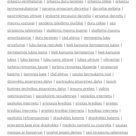
orkaiciu ventiliatoriai
|
orkaiciu duru tarpines
|
orkaiciu stiklai
|
orkaiciu
termoreguliatoriai
|
parama privaciam darzeliui
|
darzeliai gelbeja
|
pasirinkimas vilniuje
|
ieskome geriausio darzelio
|
privatus darzelis
|
masinu voztuvai
|
vandens isleidimo siurbliai
|
duru stiklai
|
seo
straipsniu talpinimas
|
skalbimo masinu bugnai
|
skalbimo masinu
amortizatoriai
|
duru tarpines
|
cbd aliejus
|
itempiamu lubu
privalumai
|
lubu kaina netrukdo
|
kiek kainuoja itempiamos lubos
|
itempiamos lubos kaina
|
kiek kainuoja itempiamos
|
kiek kainuoja
lubos
|
lubu kainos
|
lubu rusys vilniuje
|
lubos vilniuje
|
siltnamiai
|
turbinu remontas kaune
|
turbinu remontas klaipeda
|
straipsniai
katems
|
laiminga kate
|
cbd aliejus
|
zaislai berniukams nuo
|
dziovykliu atsargines dalys
|
gartraukiu atsargines dalys
|
bosch
buitines technikos atsargines dalys
|
gyvunu prekes
|
vidinis
optimizavimas
|
pasiskolinti nesudėtinga
|
paskolos internetu
|
paskolos internetu
|
greitasis kreditas
|
greitas kreditas
|
greitas
kreditas internetu
|
greitieji kreditai internetu
|
kreditas internetu
|
paskolos refinansavimas
|
draskykles katems
|
draskykles katems
|
pripratinti kate prie draskykles
|
medinis namelis su ciuozykla
|
sausas
maistas ar konservai
|
isvalyti tepalo demes
|
seo straipsniu talpinimas