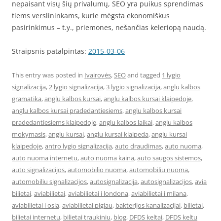
nepaisant visų šių privalumų, SEO yra puikus sprendimas
tiems verslininkams, kurie mėgsta ekonomiškus
pasirinkimus – t.y., priemones, nešančias keleriopą naudą.
Straipsnis patalpintas:
2015-03-06
This entry was posted in
Įvairovės
,
SEO
and tagged
1 lygio
signalizacija
,
2 lygio signalizacija
,
3 lygio signalizacija
,
anglu kalbos
gramatika
,
anglu kalbos kursai
,
anglu kalbos kursai klaipedoje
,
anglu kalbos kursai pradedantiesiems
,
anglu kalbos kursai
pradedantiesiems klaipedoje
,
anglu kalbos laikai
,
anglu kalbos
mokymasis
,
anglu kursai
,
anglu kursai klaipeda
,
anglu kursai
klaipedoje
,
antro lygio signalizacija
,
auto draudimas
,
auto nuoma
,
auto nuoma internetu
,
auto nuoma kaina
,
auto saugos sistemos
,
auto signalizacijos
,
automobilio nuoma
,
automobiliu nuoma
,
automobiliu signalizacijos
,
autosignalizacija
,
autosignalizacijos
,
avia
bilietai
,
aviabilietai
,
aviabilietai i londona
,
aviabilietai i milana
,
aviabilietai i osla
,
aviabilietai pigiau
,
bakterijos kanalizacijai
,
bilietai
,
bilietai internetu
,
bilietai traukiniu
,
blog
,
DFDS keltai
,
DFDS keltu