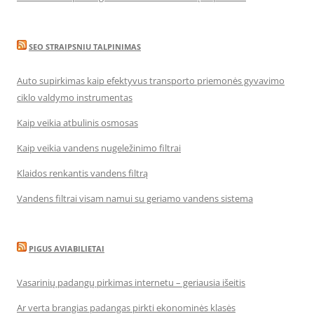
SEO STRAIPSNIU TALPINIMAS
Auto supirkimas kaip efektyvus transporto priemonės gyvavimo
ciklo valdymo instrumentas
Kaip veikia atbulinis osmosas
Kaip veikia vandens nugeležinimo filtrai
Klaidos renkantis vandens filtrą
Vandens filtrai visam namui su geriamo vandens sistema
PIGUS AVIABILIETAI
Vasarinių padangų pirkimas internetu – geriausia išeitis
Ar verta brangias padangas pirkti ekonominės klasės