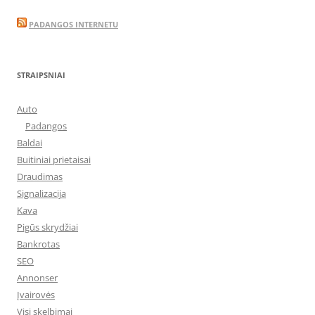
PADANGOS INTERNETU
STRAIPSNIAI
Auto
Padangos
Baldai
Buitiniai prietaisai
Draudimas
Signalizacija
Kava
Pigūs skrydžiai
Bankrotas
SEO
Annonser
Įvairovės
Visi skelbimai