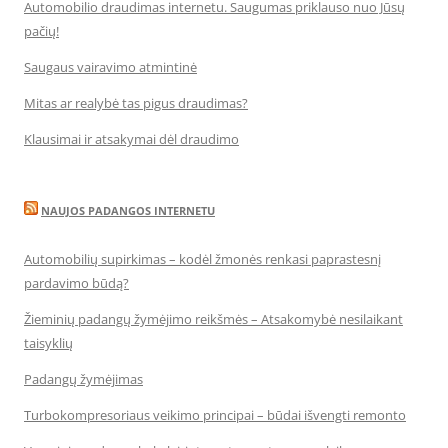
Automobilio draudimas internetu. Saugumas priklauso nuo Jūsų
pačių!
Saugaus vairavimo atmintinė
Mitas ar realybė tas pigus draudimas?
Klausimai ir atsakymai dėl draudimo
NAUJOS PADANGOS INTERNETU
Automobilių supirkimas – kodėl žmonės renkasi paprastesnį
pardavimo būdą?
Žieminių padangų žymėjimo reikšmės – Atsakomybė nesilaikant
taisyklių
Padangų žymėjimas
Turbokompresoriaus veikimo principai – būdai išvengti remonto