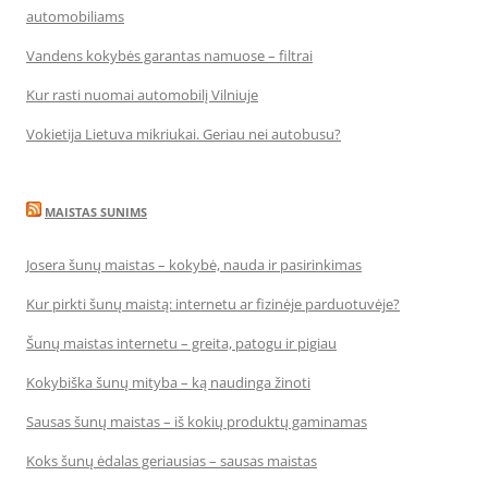
automobiliams
Vandens kokybės garantas namuose – filtrai
Kur rasti nuomai automobilį Vilniuje
Vokietija Lietuva mikriukai. Geriau nei autobusu?
MAISTAS SUNIMS
Josera šunų maistas – kokybė, nauda ir pasirinkimas
Kur pirkti šunų maistą: internetu ar fizinėje parduotuvėje?
Šunų maistas internetu – greita, patogu ir pigiau
Kokybiška šunų mityba – ką naudinga žinoti
Sausas šunų maistas – iš kokių produktų gaminamas
Koks šunų ėdalas geriausias – sausas maistas