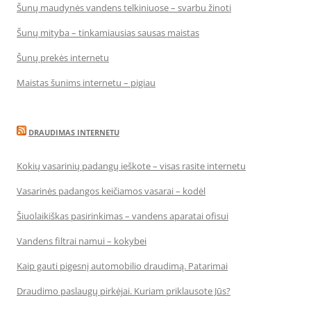
Šunų maudynės vandens telkiniuose – svarbu žinoti
Šunų mityba – tinkamiausias sausas maistas
Šunų prekės internetu
Maistas šunims internetu – pigiau
DRAUDIMAS INTERNETU
Kokių vasarinių padangų ieškote – visas rasite internetu
Vasarinės padangos keičiamos vasarai – kodėl
Šiuolaikiškas pasirinkimas – vandens aparatai ofisui
Vandens filtrai namui – kokybei
Kaip gauti pigesnį automobilio draudimą. Patarimai
Draudimo paslaugų pirkėjai. Kuriam priklausote Jūs?