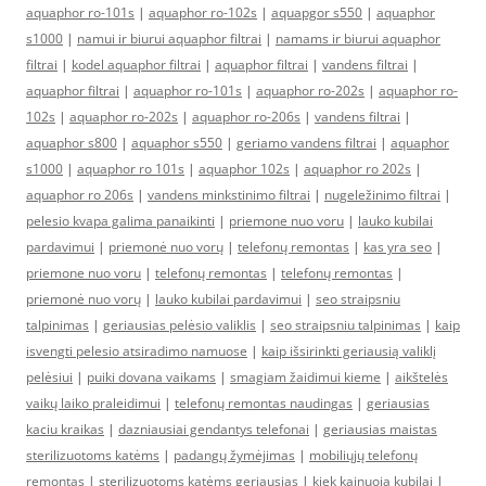
aquaphor ro-101s
|
aquaphor ro-102s
|
aquapgor s550
|
aquaphor
s1000
|
namui ir biurui aquaphor filtrai
|
namams ir biurui aquaphor
filtrai
|
kodel aquaphor filtrai
|
aquaphor filtrai
|
vandens filtrai
|
aquaphor filtrai
|
aquaphor ro-101s
|
aquaphor ro-202s
|
aquaphor ro-
102s
|
aquaphor ro-202s
|
aquaphor ro-206s
|
vandens filtrai
|
aquaphor s800
|
aquaphor s550
|
geriamo vandens filtrai
|
aquaphor
s1000
|
aquaphor ro 101s
|
aquaphor 102s
|
aquaphor ro 202s
|
aquaphor ro 206s
|
vandens minkstinimo filtrai
|
nugeležinimo filtrai
|
pelesio kvapa galima panaikinti
|
priemone nuo voru
|
lauko kubilai
pardavimui
|
priemonė nuo vorų
|
telefonų remontas
|
kas yra seo
|
priemone nuo voru
|
telefonų remontas
|
telefonų remontas
|
priemonė nuo vorų
|
lauko kubilai pardavimui
|
seo straipsniu
talpinimas
|
geriausias pelėsio valiklis
|
seo straipsniu talpinimas
|
kaip
isvengti pelesio atsiradimo namuose
|
kaip išsirinkti geriausią valiklį
pelėsiui
|
puiki dovana vaikams
|
smagiam žaidimui kieme
|
aikštelės
vaikų laiko praleidimui
|
telefonų remontas naudingas
|
geriausias
kaciu kraikas
|
dazniausiai gendantys telefonai
|
geriausias maistas
sterilizuotoms katėms
|
padangų žymėjimas
|
mobiliųjų telefonų
remontas
|
sterilizuotoms katėms geriausias
|
kiek kainuoja kubilai
|