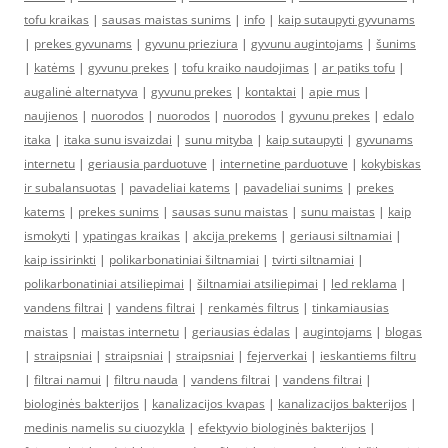
tofu kraikas
|
sausas maistas sunims
|
info
|
kaip sutaupyti gyvunams
|
prekes gyvunams
|
gyvunu prieziura
|
gyvunu augintojams
|
šunims
|
katėms
|
gyvunu prekes
|
tofu kraiko naudojimas
|
ar patiks tofu
|
augalinė alternatyva
|
gyvunu prekes
|
kontaktai
|
apie mus
|
naujienos
|
nuorodos
|
nuorodos
|
nuorodos
|
gyvunu prekes
|
edalo
itaka
|
itaka sunu isvaizdai
|
sunu mityba
|
kaip sutaupyti
|
gyvunams
internetu
|
geriausia parduotuve
|
internetine parduotuve
|
kokybiskas
ir subalansuotas
|
pavadeliai katems
|
pavadeliai sunims
|
prekes
katems
|
prekes sunims
|
sausas sunu maistas
|
sunu maistas
|
kaip
ismokyti
|
ypatingas kraikas
|
akcija prekems
|
geriausi siltnamiai
|
kaip issirinkti
|
polikarbonatiniai šiltnamiai
|
tvirti siltnamiai
|
polikarbonatiniai atsiliepimai
|
šiltnamiai atsiliepimai
|
led reklama
|
vandens filtrai
|
vandens filtrai
|
renkamės filtrus
|
tinkamiausias
maistas
|
maistas internetu
|
geriausias ėdalas
|
augintojams
|
blogas
|
straipsniai
|
straipsniai
|
straipsniai
|
fejerverkai
|
ieskantiems filtru
|
filtrai namui
|
filtru nauda
|
vandens filtrai
|
vandens filtrai
|
biologinės bakterijos
|
kanalizacijos kvapas
|
kanalizacijos bakterijos
|
medinis namelis su ciuozykla
|
efektyvio biologinės bakterijos
|