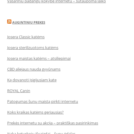
Vasarinių padangų kokybė internetu – sutaupoma laiko
AUGINTINIU PREKES
Josera Classic katėms
Josera sterilizuotoms katėms
Josera maistas katėms – atsiliepimai
CBD aliejaus nauda gyvūnams
Ką dovanoti įsigijusiam katę
ROYAL Canin
Patogumas šunų maistą pirkti internetu
Koks kraikas katėms geriausias?
Prekės internetu su akcija – praktiškas pasirinkimas
Įtaka keturkojų išvaizdai – šunų ėdalas