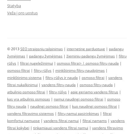
Statyba
Veža į oro uostus
© 2013
SEO straipsniu talpinimas
|
internetine parduotuve
|
padangų
žymėjimas
|
padangų žymėjimas
|
žieminių padangų žymėjimas
|
filtrų
rūšys
|
filtrai nugeležinimui
|
osmoso filtrai> |
osmoso filtrų nauda
|
osmoso filtrai
|
filtrų rūšys
|
minkštinimo filtrų naudojimas
|
minkštinimo sistema
|
filtrų rūšys ir nauda
|
osmoso filtrai
|
vandens
filtrai nukalkinimui
|
vandens filtrų nauda
|
osmoso filtrų nauda
|
atbulinio osmoso filtrai
|
filtrų rūšys
|
apie geriamo vandens filtrus
|
kas yra atbulinis osmosas
|
namui naudingi osmoso filtrai
|
osmoso
filtrų nauda
|
naudingi osmoso filtrai
|
kuo naudingi osmoso filtrai
|
vandens filtravimo sistemos
|
filtrų namui pasirinkimas
|
filtrai
komfortui namuose
|
vandens filtrai namui
|
filtrai namams
|
vandens
filtrai kokybei
|
tinkamiausi vandens filtrai namui
|
vandens filtravimo