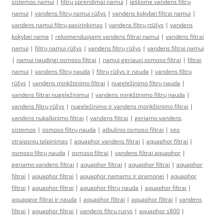
sistemos namui
|
filtrų sprendimai namui
|
ieškome vandens filtrų
namui
|
vandens filtrų namui rūšys
|
vandens kokybei filtrai namui
|
vandens namui filtrų pasirinkimas
|
vandens filtrų rtūšys
|
vandens
kokybei name
|
rekomenduojami vandens filtrai namui
|
vandens filtrai
namui
|
filtrų namui rūšys
|
vandens filtrų rūšys
|
vandens filtrai namui
|
namui naudingi osmoso filtrai
|
namui geriausi osmoso filtrai
|
filtrai
namui
|
vandens filtrų nauda
|
filtrų rūšys ir nauda
|
vandens filtrų
rūšys
|
vandens minkštinimo filtrai
|
nugeležinimo filtrų nauda
|
vandens filtrai nugeležinimui
|
vandens minkštinimo filtrų nauda
|
vandens filtrų rūšys
|
nugeležinimo ir vandens monkštinimo filtrai
|
vandens nukalkinimo filtrai
|
vandens filtrai
|
geriamo vandens
sistemos
|
osmoso filtrų nauda
|
atbulinio osmoso filtrai
|
seo
straipsniu talpinimas
|
aquaphor vandens filtrai
|
aquaphor filtrai
|
osmoso filtrų nauda
|
osmoso filtrai
|
vandens filtrai aquaphor
|
geriamo vandens filtrai
|
aquaphor filtrai
|
aquaphor filtrai
|
aquaphor
filtrai
|
aquaphor filtrai
|
aquaphor namams ir pramonei
|
aquaphor
filtrai
|
aquaphor filtrai
|
aquaphor filtrų nauda
|
aquaphor filtrai
|
aquapgor filtrai ir nauda
|
aquaphor filtrai
|
aquaphor filtrai
|
vandens
filtrai
|
aquaphor filtrai
|
vandens filtru rusys
|
aquaphor s800
|