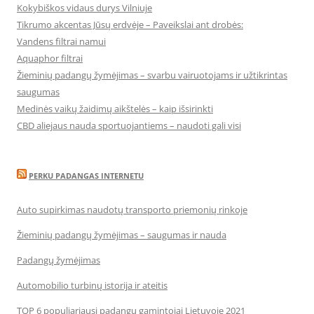
Kokybiškos vidaus durys Vilniuje
Tikrumo akcentas Jūsų erdvėje – Paveikslai ant drobės:
Vandens filtrai namui
Aquaphor filtrai
Žieminių padangų žymėjimas – svarbu vairuotojams ir užtikrintas
saugumas
Medinės vaikų žaidimų aikštelės – kaip išsirinkti
CBD aliejaus nauda sportuojantiems – naudoti gali visi
PERKU PADANGAS INTERNETU
Auto supirkimas naudotų transporto priemonių rinkoje
Žieminių padangų žymėjimas – saugumas ir nauda
Padangų žymėjimas
Automobilio turbinų istorija ir ateitis
TOP 6 populiariausi padangų gamintojai Lietuvoje 2021