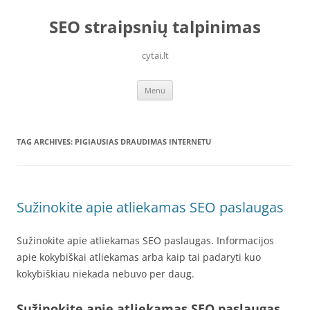
Skip
to
SEO straipsnių talpinimas
content
cytai.lt
Menu
TAG ARCHIVES:
PIGIAUSIAS DRAUDIMAS INTERNETU
Sužinokite apie atliekamas SEO paslaugas
Sužinokite apie atliekamas SEO paslaugas. Informacijos
apie kokybiškai atliekamas arba kaip tai padaryti kuo
kokybiškiau niekada nebuvo per daug.
Sužinokite apie atliekamas SEO paslaugas