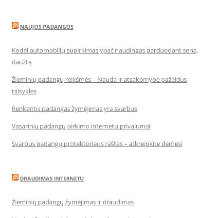
NAUJOS PADANGOS
Kodėl automobilių supirkimas ypač naudingas parduodant seną,
daužtą
Žieminių padangų reikšmės – Nauda ir atsakomybė pažeidus
taisykles
Renkantis padangas žymėjimas yra svarbus
Vasarinių padangų pirkimo internetu privalumai
Svarbus padangų protektoriaus raštas – atkreipkite dėmesį
DRAUDIMAS INTERNETU
Žieminių padangų žymėjimas ir draudimas