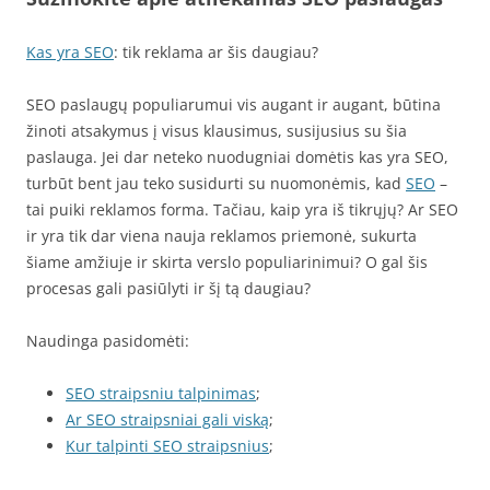
Kas yra SEO
: tik reklama ar šis daugiau?
SEO paslaugų populiarumui vis augant ir augant, būtina
žinoti atsakymus į visus klausimus, susijusius su šia
paslauga. Jei dar neteko nuodugniai domėtis kas yra SEO,
turbūt bent jau teko susidurti su nuomonėmis, kad
SEO
–
tai puiki reklamos forma. Tačiau, kaip yra iš tikrųjų? Ar SEO
ir yra tik dar viena nauja reklamos priemonė, sukurta
šiame amžiuje ir skirta verslo populiarinimui? O gal šis
procesas gali pasiūlyti ir šį tą daugiau?
Naudinga pasidomėti:
SEO straipsniu talpinimas
;
Ar SEO straipsniai gali viską
;
Kur talpinti SEO straipsnius
;