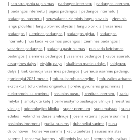
|
seo straipsniu talpinimas
|
padangos internetu
|
padangos internetu
|
padangos internetu
|
pigios padangos
|
padangos internetu
|
padangos internetu
|
neuzsalantis zieminis langu ploviklis
|
zieminis
langu ploviklis
|
langu plovimo skystis
|
langu ploviklis
|
vasarines
padangos
|
ziemines padangos
|
padangos pigiau
|
padangos
internetu
|
nuo kada keiciamos padangos
|
ziemines padangos
|
vasarines padangos
|
padangu pasirinkimas
|
nuo kada keiciamos
padangos
|
ziemines padangos
|
vasarines padangos
|
kavos aparatu
atsargines dalys
|
viryklių dalys
|
skalbimo masinu dalys
|
saldytuvu
dalys
|
Kiek kainuoja vasarines padangos
|
Geriausi asariniu padangu
gamintojai 2021 metais
|
tofu su bambuko anglimi
|
tofu zalios arbatos
ekstraktu
|
tofu kraikas originalus
|
prekiu gyvunams grazinimas
|
elektromobiliu ikrovimui
|
paskolos bustui
|
kreditas internetu
|
kaciu
mityba
|
išmokykite katę
|
perkraustymo paslaugos vilniuje
|
meistras
vilniuje
|
odontologijos klinika
|
super premium
|
sunu maistas
|
sunu
edalas
|
valandinis darzelis vilniuje
|
josera katems
|
josera sunims
|
paskolos internetu
|
guoliai sunims
|
dubeneliai sunims
|
sunu
dziovintuvai
|
konservai sunims
|
kaciu tualetas
|
sausas maistas
katems
|
konservai katems
|
silikoninis kraikas
|
bentonitinis kraikas
|