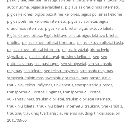
pasiulymai
,
peidziarine saugos sistema
,
peidziarine signalizacija
,
pigi
auto nuoma
,
pigiausi aviabilietai
,
pigiausias draudimas internetu
,
pigios keliones
,
pigios pazintines keliones
,
pigios poilsines keliones
,
pigios poilsines keliones internetu
,
pigūs aviabilietai
,
pigus
draudimas internetu
,
pigus keltu bilietai
,
pigus lektuvo bilietai
,
Pigūs lėktuvų bilieta
,
Pigūs lėktuvų bilietai
,
pigus lektuvu bilietai i
dublina
,
pigus lektuvu bilietai i londona
,
pigus lektuvu bilietai i osla
,
pigus lektuvu bilietai internetu
,
pigus skrydziai
,
pirmo lygio
signalizacija
,
plastikiniai langai
,
poilsines keliones
,
seo
,
seo
optimizavimas
,
seo paslaugos
,
seo straipsniai
,
seo straipsniu
rasymas
,
seo tekstai
,
seo tekstu rasymas
,
straipsniu rasymas
,
straipsniu talpinimas
,
svetainiu optimizavimas
,
tarptautiniai
traukiniai
,
tekstų rašymas
,
tinklarastis
,
transporterio juostos
,
transporterio juostos jungimas
,
transporterio juostos
vulkanizavimas
,
traukinio bilietai
,
traukinio bilietai internetu
,
traukiniu bilietai
,
traukiniu bilietai internetu
,
traukinių tvarkaraštis
,
trautinių traukinių tvarkaraščiai
,
visiems naudingi tinklarasciai
on
2015/03/06
.