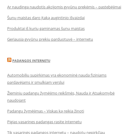
Ar naudinga naudotis akcijomis gyvūnų prekėmis – pastebėjimai
Šunų maistas daro įtaką augintinio išvaizdai
Produktai iš kurių gaminamas šunų maistas
Geriausia gyvūnų prekių parduotuvė – internetu
PADANGOS INTERNETU
Automobilių supirkimas yra ekonominė nauda fiziniams
pardavėjams ir smulkiam verslui
Žieminių padangų žymėjimo reikšmės, Nauda ir Atsakomybė
naudojant
Padangų žymėjimas – Viskas ką reikia žinoti
Pigias vasarines padangas rasite internetu
Tik vasarinės padangos internetu – naudotų nepirkčiau