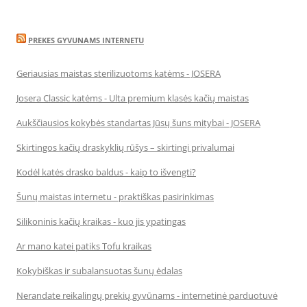
PREKES GYVUNAMS INTERNETU
Geriausias maistas sterilizuotoms katėms - JOSERA
Josera Classic katėms - Ulta premium klasės kačių maistas
Aukščiausios kokybės standartas Jūsų šuns mitybai - JOSERA
Skirtingos kačių draskyklių rūšys – skirtingi privalumai
Kodėl katės drasko baldus - kaip to išvengti?
Šunų maistas internetu - praktiškas pasirinkimas
Silikoninis kačių kraikas - kuo jis ypatingas
Ar mano katei patiks Tofu kraikas
Kokybiškas ir subalansuotas šunų ėdalas
Nerandate reikalingų prekių gyvūnams - internetinė parduotuvė