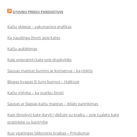
GYVUNU PREKIU PARDUOTUVE
Kačių skiepai – vakcinacijos grafikas
Ką naudinga žinoti apie kates
Kačių auklėjimas
Kaip pripratinti katę prie draskyklės
Sausas maistas šunims ar konservai – ką rinktis
Blogas kvapas iš šuns burnos – Halitozė
Kačių mityba – ką svarbu žinoti
Sausas ar šlapias kačių maistas – ėdalo parinkimas
Kaip išmokyti katę daryti į dėžutę su kraiku – prie tualeto katę
pratinkite su kantrybe
Kuo ypatingas Silikoninis kraikas – Privalumai