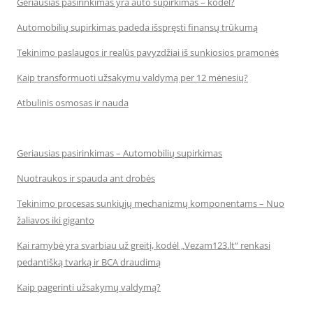
Geriausias pasirinkimas yra auto supirkimas – kodėl?
Automobilių supirkimas padeda išspręsti finansų trūkumą
Tekinimo paslaugos ir realūs pavyzdžiai iš sunkiosios pramonės
Kaip transformuoti užsakymų valdymą per 12 mėnesių?
Atbulinis osmosas ir nauda
Geriausias pasirinkimas – Automobilių supirkimas
Nuotraukos ir spauda ant drobės
Tekinimo procesas sunkiųjų mechanizmų komponentams – Nuo
žaliavos iki giganto
Kai ramybė yra svarbiau už greitį, kodėl „Vezam123.lt“ renkasi
pedantišką tvarką ir BCA draudimą
Kaip pagerinti užsakymų valdymą?