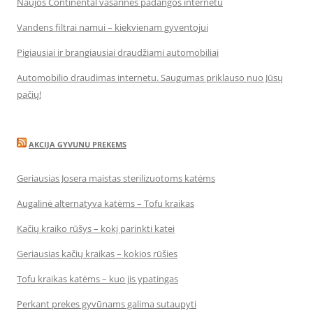
Naujos Continental vasarinės padangos internetu
Vandens filtrai namui – kiekvienam gyventojui
Pigiausiai ir brangiausiai draudžiami automobiliai
Automobilio draudimas internetu. Saugumas priklauso nuo Jūsų
pačių!
AKCIJA GYVUNU PREKEMS
Geriausias Josera maistas sterilizuotoms katėms
Augalinė alternatyva katėms – Tofu kraikas
Kačių kraiko rūšys – kokį parinkti katei
Geriausias kačių kraikas – kokios rūšies
Tofu kraikas katėms – kuo jis ypatingas
Perkant prekes gyvūnams galima sutaupyti