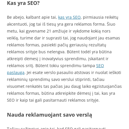
Kas yra SEO?
Be abejo, kalbant apie tai,
kas yra SEO
, pirmiausia reikėtų
akcentuoti, jog tai iš tiesų yra gera reklamos forma. Šiuo
metu, kai gyvename 21 amžiuje ir vykdome kokią nors
veiklą, turime dar ir suprasti tai, jog naudojant jau esamas
reklamos formas, pasiekti pačių geriausių rezultatų
reklamos srityje bus nelengva. Būtent todėl yra būtina
atkreipti dėmesį į inovatyvius sprendimu, įskaitant ir
reklamos sritį. Būtent tokiu sprendimu tampa
SEO
paslauga
. Jei esate verslo pasaulio atstovas ir nuolat ieškoti
reklaminių sprendimų savo verslui stiprinti, tačiau
visuomet renkatės tas pačias jau daug laiko egzistuojančias
reklamos formas, būtina atkreipkite dėmesį į tai, kas yra
SEO ir kaip tai gali pasitarnauti reklamos srityje.
Nauda reklamuojant savo verslą
Tačiau sužinojus apie tai, kad SEO gali pasitarnauti