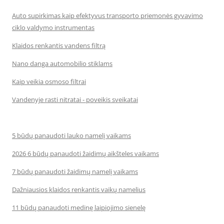
Auto supirkimas kaip efektyvus transporto priemonės gyvavimo
ciklo valdymo instrumentas
Klaidos renkantis vandens filtrą
Nano danga automobilio stiklams
Kaip veikia osmoso filtrai
Vandenyje rasti nitratai - poveikis sveikatai
5 būdų panaudoti lauko namelį vaikams
2026 6 būdų panaudoti žaidimų aikšteles vaikams
7 būdų panaudoti žaidimų namelį vaikams
Dažniausios klaidos renkantis vaikų namelius
11 būdų panaudoti medinę laipiojimo sienelę