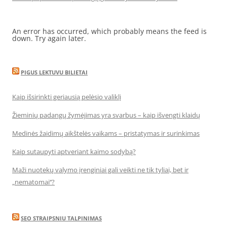
An error has occurred, which probably means the feed is
down. Try again later.
PIGUS LEKTUVU BILIETAI
Kaip išsirinkti geriausią pelėsio valiklį
Žieminių padangų žymėjimas yra svarbus – kaip išvengti klaidų
Medinės žaidimų aikštelės vaikams – pristatymas ir surinkimas
Kaip sutaupyti aptveriant kaimo sodybą?
Maži nuotekų valymo įrenginiai gali veikti ne tik tyliai, bet ir
„nematomai‘‘?
SEO STRAIPSNIU TALPINIMAS