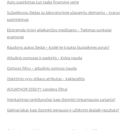
Auto supirkimas turi realią finansinę vertę
Sužadėtuvių žiedas su laboratorijoje užaugintu deimantu – tvarus
pasirinkimas
Ekstremalų krūvį atlaikančios medžiagos – Tiekimas sunkiajai
pramonei
Raudono aukso žiedai – kodėl jie traukia šiuolaikines poras?
Atbulinis osmosas ir paskirtis – Kokia nauda
Osmoso filtrų – atbulinio osmoso nauda
Išskirtinio vyrų stiliaus atributas – kaklaraištis
AQUAPHOR S550 P1 vandens filtrai
Vienkartiniai rankšluosčiai: kaip išsirinkti tinkamiausią variantą?
Geliniai lakai: kaip išsirinkti geriausią ir užtikrinti ilgalaikį rezultatą?