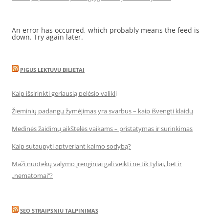
An error has occurred, which probably means the feed is
down. Try again later.
PIGUS LEKTUVU BILIETAI
Kaip išsirinkti geriausią pelėsio valiklį
Žieminių padangų žymėjimas yra svarbus – kaip išvengti klaidų
Medinės žaidimų aikštelės vaikams – pristatymas ir surinkimas
Kaip sutaupyti aptveriant kaimo sodybą?
Maži nuotekų valymo įrenginiai gali veikti ne tik tyliai, bet ir
„nematomai‘‘?
SEO STRAIPSNIU TALPINIMAS