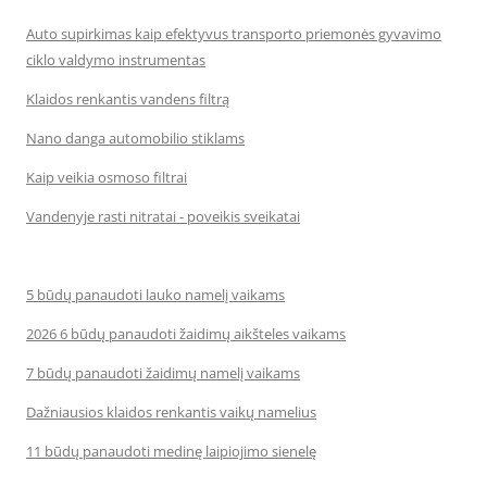
Auto supirkimas kaip efektyvus transporto priemonės gyvavimo
ciklo valdymo instrumentas
Klaidos renkantis vandens filtrą
Nano danga automobilio stiklams
Kaip veikia osmoso filtrai
Vandenyje rasti nitratai - poveikis sveikatai
5 būdų panaudoti lauko namelį vaikams
2026 6 būdų panaudoti žaidimų aikšteles vaikams
7 būdų panaudoti žaidimų namelį vaikams
Dažniausios klaidos renkantis vaikų namelius
11 būdų panaudoti medinę laipiojimo sienelę