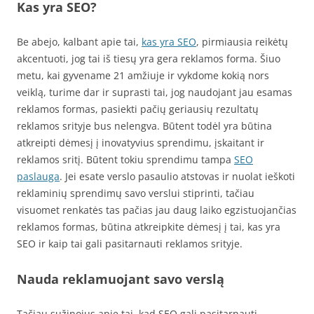
Kas yra SEO?
Be abejo, kalbant apie tai,
kas yra SEO
, pirmiausia reikėtų
akcentuoti, jog tai iš tiesų yra gera reklamos forma. Šiuo
metu, kai gyvename 21 amžiuje ir vykdome kokią nors
veiklą, turime dar ir suprasti tai, jog naudojant jau esamas
reklamos formas, pasiekti pačių geriausių rezultatų
reklamos srityje bus nelengva. Būtent todėl yra būtina
atkreipti dėmesį į inovatyvius sprendimu, įskaitant ir
reklamos sritį. Būtent tokiu sprendimu tampa
SEO
paslauga
. Jei esate verslo pasaulio atstovas ir nuolat ieškoti
reklaminių sprendimų savo verslui stiprinti, tačiau
visuomet renkatės tas pačias jau daug laiko egzistuojančias
reklamos formas, būtina atkreipkite dėmesį į tai, kas yra
SEO ir kaip tai gali pasitarnauti reklamos srityje.
Nauda reklamuojant savo verslą
Tačiau sužinojus apie tai, kad SEO gali pasitarnauti