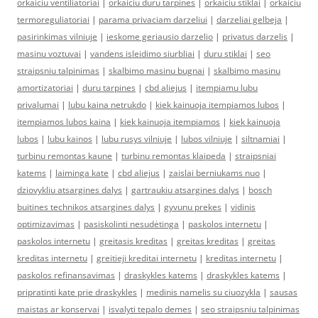
orkaiciu ventiliatoriai
|
orkaiciu duru tarpines
|
orkaiciu stiklai
|
orkaiciu
termoreguliatoriai
|
parama privaciam darzeliui
|
darzeliai gelbeja
|
pasirinkimas vilniuje
|
ieskome geriausio darzelio
|
privatus darzelis
|
masinu voztuvai
|
vandens isleidimo siurbliai
|
duru stiklai
|
seo
straipsniu talpinimas
|
skalbimo masinu bugnai
|
skalbimo masinu
amortizatoriai
|
duru tarpines
|
cbd aliejus
|
itempiamu lubu
privalumai
|
lubu kaina netrukdo
|
kiek kainuoja itempiamos lubos
|
itempiamos lubos kaina
|
kiek kainuoja itempiamos
|
kiek kainuoja
lubos
|
lubu kainos
|
lubu rusys vilniuje
|
lubos vilniuje
|
siltnamiai
|
turbinu remontas kaune
|
turbinu remontas klaipeda
|
straipsniai
katems
|
laiminga kate
|
cbd aliejus
|
zaislai berniukams nuo
|
dziovykliu atsargines dalys
|
gartraukiu atsargines dalys
|
bosch
buitines technikos atsargines dalys
|
gyvunu prekes
|
vidinis
optimizavimas
|
pasiskolinti nesudėtinga
|
paskolos internetu
|
paskolos internetu
|
greitasis kreditas
|
greitas kreditas
|
greitas
kreditas internetu
|
greitieji kreditai internetu
|
kreditas internetu
|
paskolos refinansavimas
|
draskykles katems
|
draskykles katems
|
pripratinti kate prie draskykles
|
medinis namelis su ciuozykla
|
sausas
maistas ar konservai
|
isvalyti tepalo demes
|
seo straipsniu talpinimas