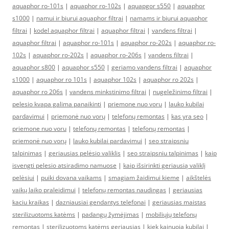
aquaphor ro-101s
|
aquaphor ro-102s
|
aquapgor s550
|
aquaphor
s1000
|
namui ir biurui aquaphor filtrai
|
namams ir biurui aquaphor
filtrai
|
kodel aquaphor filtrai
|
aquaphor filtrai
|
vandens filtrai
|
aquaphor filtrai
|
aquaphor ro-101s
|
aquaphor ro-202s
|
aquaphor ro-
102s
|
aquaphor ro-202s
|
aquaphor ro-206s
|
vandens filtrai
|
aquaphor s800
|
aquaphor s550
|
geriamo vandens filtrai
|
aquaphor
s1000
|
aquaphor ro 101s
|
aquaphor 102s
|
aquaphor ro 202s
|
aquaphor ro 206s
|
vandens minkstinimo filtrai
|
nugeležinimo filtrai
|
pelesio kvapa galima panaikinti
|
priemone nuo voru
|
lauko kubilai
pardavimui
|
priemonė nuo vorų
|
telefonų remontas
|
kas yra seo
|
priemone nuo voru
|
telefonų remontas
|
telefonų remontas
|
priemonė nuo vorų
|
lauko kubilai pardavimui
|
seo straipsniu
talpinimas
|
geriausias pelėsio valiklis
|
seo straipsniu talpinimas
|
kaip
isvengti pelesio atsiradimo namuose
|
kaip išsirinkti geriausią valiklį
pelėsiui
|
puiki dovana vaikams
|
smagiam žaidimui kieme
|
aikštelės
vaikų laiko praleidimui
|
telefonų remontas naudingas
|
geriausias
kaciu kraikas
|
dazniausiai gendantys telefonai
|
geriausias maistas
sterilizuotoms katėms
|
padangų žymėjimas
|
mobiliųjų telefonų
remontas
|
sterilizuotoms katėms geriausias
|
kiek kainuoja kubilai
|