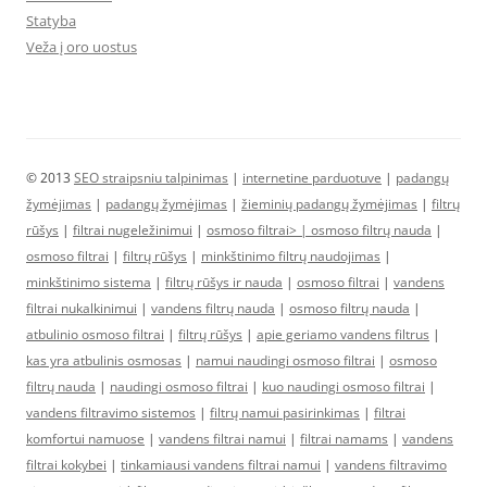
Statyba
Veža į oro uostus
© 2013
SEO straipsniu talpinimas
|
internetine parduotuve
|
padangų
žymėjimas
|
padangų žymėjimas
|
žieminių padangų žymėjimas
|
filtrų
rūšys
|
filtrai nugeležinimui
|
osmoso filtrai> |
osmoso filtrų nauda
|
osmoso filtrai
|
filtrų rūšys
|
minkštinimo filtrų naudojimas
|
minkštinimo sistema
|
filtrų rūšys ir nauda
|
osmoso filtrai
|
vandens
filtrai nukalkinimui
|
vandens filtrų nauda
|
osmoso filtrų nauda
|
atbulinio osmoso filtrai
|
filtrų rūšys
|
apie geriamo vandens filtrus
|
kas yra atbulinis osmosas
|
namui naudingi osmoso filtrai
|
osmoso
filtrų nauda
|
naudingi osmoso filtrai
|
kuo naudingi osmoso filtrai
|
vandens filtravimo sistemos
|
filtrų namui pasirinkimas
|
filtrai
komfortui namuose
|
vandens filtrai namui
|
filtrai namams
|
vandens
filtrai kokybei
|
tinkamiausi vandens filtrai namui
|
vandens filtravimo