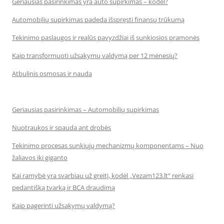
Geriausias pasirinkimas yra auto supirkimas – kodėl?
Automobilių supirkimas padeda išspręsti finansų trūkumą
Tekinimo paslaugos ir realūs pavyzdžiai iš sunkiosios pramonės
Kaip transformuoti užsakymų valdymą per 12 mėnesių?
Atbulinis osmosas ir nauda
Geriausias pasirinkimas – Automobilių supirkimas
Nuotraukos ir spauda ant drobės
Tekinimo procesas sunkiųjų mechanizmų komponentams – Nuo
žaliavos iki giganto
Kai ramybė yra svarbiau už greitį, kodėl „Vezam123.lt“ renkasi
pedantišką tvarką ir BCA draudimą
Kaip pagerinti užsakymų valdymą?