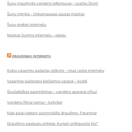
Šunų maudynės vandens telkiniuose – svarbu žinoti
Šunų mityba – tinkamiausias sausas maistas
Šunų prekės internetu
Maistas šunims internetu – pigiau
DRAUDIMAS INTERNETU
Kokių vasarinių padangų ieškote – visas rasite internetu
Vasarinės padangos keičiamos vasarai – kodėl
Šiuolaikiškas pasirinkimas – vandens aparatai ofisui
Vandens filtrai namui – kokybei
Kaip gauti pigesnį automobilio draudimą. Patarimai
Draudimo paslaugų pirkėjai. Kuriam priklausote Jūs?