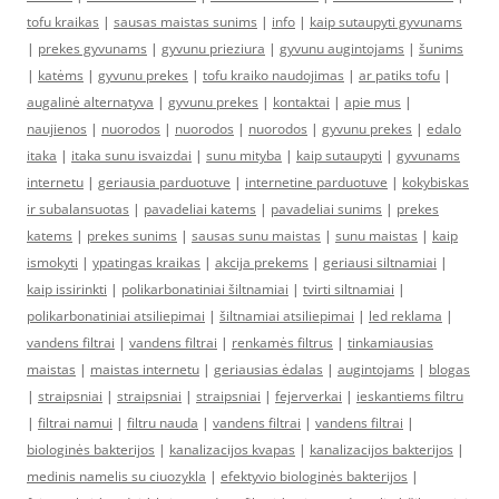
tofu kraikas
|
sausas maistas sunims
|
info
|
kaip sutaupyti gyvunams
|
prekes gyvunams
|
gyvunu prieziura
|
gyvunu augintojams
|
šunims
|
katėms
|
gyvunu prekes
|
tofu kraiko naudojimas
|
ar patiks tofu
|
augalinė alternatyva
|
gyvunu prekes
|
kontaktai
|
apie mus
|
naujienos
|
nuorodos
|
nuorodos
|
nuorodos
|
gyvunu prekes
|
edalo
itaka
|
itaka sunu isvaizdai
|
sunu mityba
|
kaip sutaupyti
|
gyvunams
internetu
|
geriausia parduotuve
|
internetine parduotuve
|
kokybiskas
ir subalansuotas
|
pavadeliai katems
|
pavadeliai sunims
|
prekes
katems
|
prekes sunims
|
sausas sunu maistas
|
sunu maistas
|
kaip
ismokyti
|
ypatingas kraikas
|
akcija prekems
|
geriausi siltnamiai
|
kaip issirinkti
|
polikarbonatiniai šiltnamiai
|
tvirti siltnamiai
|
polikarbonatiniai atsiliepimai
|
šiltnamiai atsiliepimai
|
led reklama
|
vandens filtrai
|
vandens filtrai
|
renkamės filtrus
|
tinkamiausias
maistas
|
maistas internetu
|
geriausias ėdalas
|
augintojams
|
blogas
|
straipsniai
|
straipsniai
|
straipsniai
|
fejerverkai
|
ieskantiems filtru
|
filtrai namui
|
filtru nauda
|
vandens filtrai
|
vandens filtrai
|
biologinės bakterijos
|
kanalizacijos kvapas
|
kanalizacijos bakterijos
|
medinis namelis su ciuozykla
|
efektyvio biologinės bakterijos
|