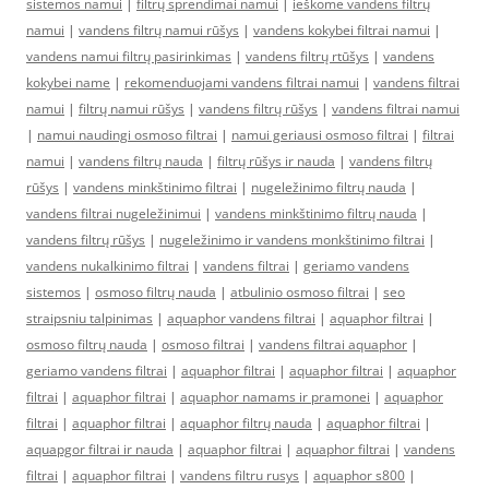
sistemos namui
|
filtrų sprendimai namui
|
ieškome vandens filtrų
namui
|
vandens filtrų namui rūšys
|
vandens kokybei filtrai namui
|
vandens namui filtrų pasirinkimas
|
vandens filtrų rtūšys
|
vandens
kokybei name
|
rekomenduojami vandens filtrai namui
|
vandens filtrai
namui
|
filtrų namui rūšys
|
vandens filtrų rūšys
|
vandens filtrai namui
|
namui naudingi osmoso filtrai
|
namui geriausi osmoso filtrai
|
filtrai
namui
|
vandens filtrų nauda
|
filtrų rūšys ir nauda
|
vandens filtrų
rūšys
|
vandens minkštinimo filtrai
|
nugeležinimo filtrų nauda
|
vandens filtrai nugeležinimui
|
vandens minkštinimo filtrų nauda
|
vandens filtrų rūšys
|
nugeležinimo ir vandens monkštinimo filtrai
|
vandens nukalkinimo filtrai
|
vandens filtrai
|
geriamo vandens
sistemos
|
osmoso filtrų nauda
|
atbulinio osmoso filtrai
|
seo
straipsniu talpinimas
|
aquaphor vandens filtrai
|
aquaphor filtrai
|
osmoso filtrų nauda
|
osmoso filtrai
|
vandens filtrai aquaphor
|
geriamo vandens filtrai
|
aquaphor filtrai
|
aquaphor filtrai
|
aquaphor
filtrai
|
aquaphor filtrai
|
aquaphor namams ir pramonei
|
aquaphor
filtrai
|
aquaphor filtrai
|
aquaphor filtrų nauda
|
aquaphor filtrai
|
aquapgor filtrai ir nauda
|
aquaphor filtrai
|
aquaphor filtrai
|
vandens
filtrai
|
aquaphor filtrai
|
vandens filtru rusys
|
aquaphor s800
|