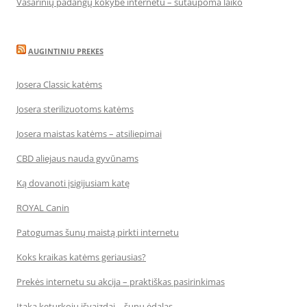
Vasarinių padangų kokybė internetu – sutaupoma laiko
AUGINTINIU PREKES
Josera Classic katėms
Josera sterilizuotoms katėms
Josera maistas katėms – atsiliepimai
CBD aliejaus nauda gyvūnams
Ką dovanoti įsigijusiam katę
ROYAL Canin
Patogumas šunų maistą pirkti internetu
Koks kraikas katėms geriausias?
Prekės internetu su akcija – praktiškas pasirinkimas
Įtaka keturkojų išvaizdai – šunų ėdalas