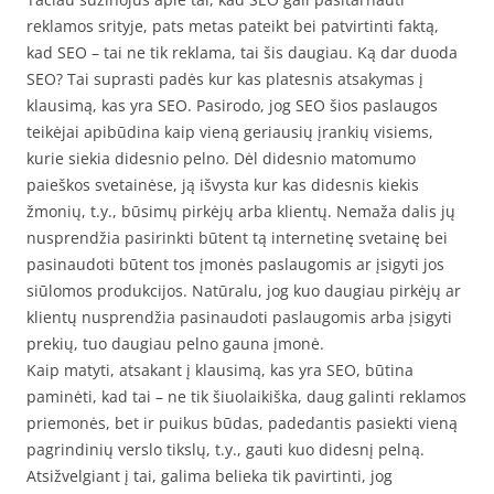
reklamos srityje, pats metas pateikt bei patvirtinti faktą,
kad SEO – tai ne tik reklama, tai šis daugiau. Ką dar duoda
SEO? Tai suprasti padės kur kas platesnis atsakymas į
klausimą, kas yra SEO. Pasirodo, jog SEO šios paslaugos
teikėjai apibūdina kaip vieną geriausių įrankių visiems,
kurie siekia didesnio pelno. Dėl didesnio matomumo
paieškos svetainėse, ją išvysta kur kas didesnis kiekis
žmonių, t.y., būsimų pirkėjų arba klientų. Nemaža dalis jų
nusprendžia pasirinkti būtent tą internetinę svetainę bei
pasinaudoti būtent tos įmonės paslaugomis ar įsigyti jos
siūlomos produkcijos. Natūralu, jog kuo daugiau pirkėjų ar
klientų nusprendžia pasinaudoti paslaugomis arba įsigyti
prekių, tuo daugiau pelno gauna įmonė.
Kaip matyti, atsakant į klausimą, kas yra SEO, būtina
paminėti, kad tai – ne tik šiuolaikiška, daug galinti reklamos
priemonės, bet ir puikus būdas, padedantis pasiekti vieną
pagrindinių verslo tikslų, t.y., gauti kuo didesnį pelną.
Atsižvelgiant į tai, galima belieka tik pavirtinti, jog