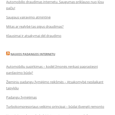
Automobilio draudimas internetu. Saugumas priklauso nuo Jūsų
pačių!
Saugaus vairavimo atmintinė
Mitas ar realybė tas pigus draudimas?
Klausimai ir atsakymai dėl draudimo
NAUJOS PADANGOS INTERNETU
Automobilių supirkimas – kodėl žmonės renkasi paprastesnį
pardavimo būdą?
Žieminių padangų žymėjimo reikšmės – Atsakomybė nesilaikant
taisyklių
Padangų žymėjimas
Turbokompresoriaus veikimo principai – būdai išvengti remonto