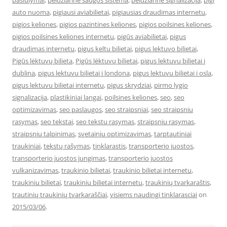
pasiulymai
,
peidziarine saugos sistema
,
peidziarine signalizacija
,
pigi
auto nuoma
,
pigiausi aviabilietai
,
pigiausias draudimas internetu
,
pigios keliones
,
pigios pazintines keliones
,
pigios poilsines keliones
,
pigios poilsines keliones internetu
,
pigūs aviabilietai
,
pigus
draudimas internetu
,
pigus keltu bilietai
,
pigus lektuvo bilietai
,
Pigūs lėktuvų bilieta
,
Pigūs lėktuvų bilietai
,
pigus lektuvu bilietai i
dublina
,
pigus lektuvu bilietai i londona
,
pigus lektuvu bilietai i osla
,
pigus lektuvu bilietai internetu
,
pigus skrydziai
,
pirmo lygio
signalizacija
,
plastikiniai langai
,
poilsines keliones
,
seo
,
seo
optimizavimas
,
seo paslaugos
,
seo straipsniai
,
seo straipsniu
rasymas
,
seo tekstai
,
seo tekstu rasymas
,
straipsniu rasymas
,
straipsniu talpinimas
,
svetainiu optimizavimas
,
tarptautiniai
traukiniai
,
tekstų rašymas
,
tinklarastis
,
transporterio juostos
,
transporterio juostos jungimas
,
transporterio juostos
vulkanizavimas
,
traukinio bilietai
,
traukinio bilietai internetu
,
traukiniu bilietai
,
traukiniu bilietai internetu
,
traukinių tvarkaraštis
,
trautinių traukinių tvarkaraščiai
,
visiems naudingi tinklarasciai
on
2015/03/06
.