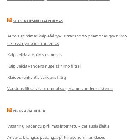
SEO STRAIPSNIU TALPINIMAS
Auto supirkimas kaip efektyvus transporto priemonės gyvavimo
ciklo valdymo instrumentas
Kaip veikia atbulinis osmosas
Kaip veikia vandens nugeležinimo filtrai
Klaidos renkantis vandens filtrą
Vandens filtrai visam namui su geriamo vandens sistema
PIGUS AVIABILIETAI
Vasarinių padangų pirkimas internetu – geriausia išeitis
Ar verta brangias padangas pirkti ekonominės klasės