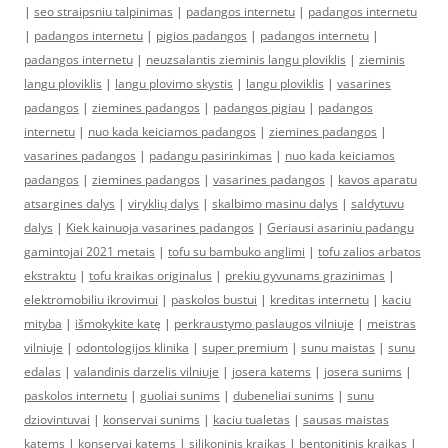
|
seo straipsniu talpinimas
|
padangos internetu
|
padangos internetu
|
padangos internetu
|
pigios padangos
|
padangos internetu
|
padangos internetu
|
neuzsalantis zieminis langu ploviklis
|
zieminis
langu ploviklis
|
langu plovimo skystis
|
langu ploviklis
|
vasarines
padangos
|
ziemines padangos
|
padangos pigiau
|
padangos
internetu
|
nuo kada keiciamos padangos
|
ziemines padangos
|
vasarines padangos
|
padangu pasirinkimas
|
nuo kada keiciamos
padangos
|
ziemines padangos
|
vasarines padangos
|
kavos aparatu
atsargines dalys
|
viryklių dalys
|
skalbimo masinu dalys
|
saldytuvu
dalys
|
Kiek kainuoja vasarines padangos
|
Geriausi asariniu padangu
gamintojai 2021 metais
|
tofu su bambuko anglimi
|
tofu zalios arbatos
ekstraktu
|
tofu kraikas originalus
|
prekiu gyvunams grazinimas
|
elektromobiliu ikrovimui
|
paskolos bustui
|
kreditas internetu
|
kaciu
mityba
|
išmokykite katę
|
perkraustymo paslaugos vilniuje
|
meistras
vilniuje
|
odontologijos klinika
|
super premium
|
sunu maistas
|
sunu
edalas
|
valandinis darzelis vilniuje
|
josera katems
|
josera sunims
|
paskolos internetu
|
guoliai sunims
|
dubeneliai sunims
|
sunu
dziovintuvai
|
konservai sunims
|
kaciu tualetas
|
sausas maistas
katems
|
konservai katems
|
silikoninis kraikas
|
bentonitinis kraikas
|