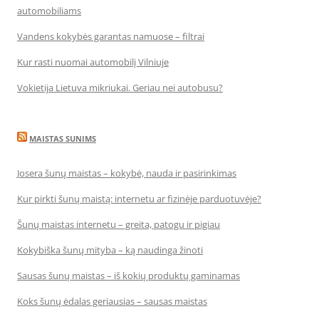
automobiliams
Vandens kokybės garantas namuose – filtrai
Kur rasti nuomai automobilį Vilniuje
Vokietija Lietuva mikriukai. Geriau nei autobusu?
MAISTAS SUNIMS
Josera šunų maistas – kokybė, nauda ir pasirinkimas
Kur pirkti šunų maistą: internetu ar fizinėje parduotuvėje?
Šunų maistas internetu – greita, patogu ir pigiau
Kokybiška šunų mityba – ką naudinga žinoti
Sausas šunų maistas – iš kokių produktų gaminamas
Koks šunų ėdalas geriausias – sausas maistas