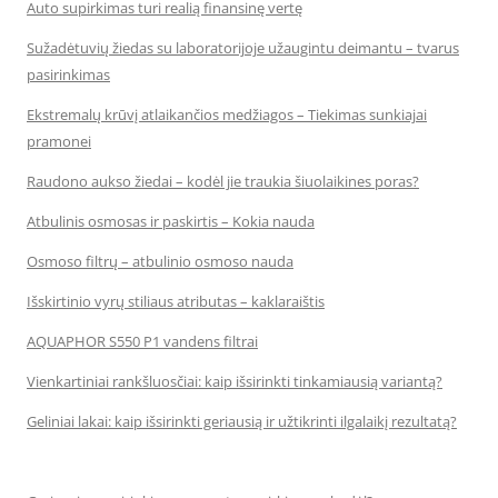
Auto supirkimas turi realią finansinę vertę
Sužadėtuvių žiedas su laboratorijoje užaugintu deimantu – tvarus
pasirinkimas
Ekstremalų krūvį atlaikančios medžiagos – Tiekimas sunkiajai
pramonei
Raudono aukso žiedai – kodėl jie traukia šiuolaikines poras?
Atbulinis osmosas ir paskirtis – Kokia nauda
Osmoso filtrų – atbulinio osmoso nauda
Išskirtinio vyrų stiliaus atributas – kaklaraištis
AQUAPHOR S550 P1 vandens filtrai
Vienkartiniai rankšluosčiai: kaip išsirinkti tinkamiausią variantą?
Geliniai lakai: kaip išsirinkti geriausią ir užtikrinti ilgalaikį rezultatą?