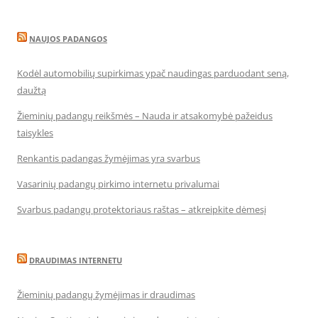
NAUJOS PADANGOS
Kodėl automobilių supirkimas ypač naudingas parduodant seną,
daužtą
Žieminių padangų reikšmės – Nauda ir atsakomybė pažeidus
taisykles
Renkantis padangas žymėjimas yra svarbus
Vasarinių padangų pirkimo internetu privalumai
Svarbus padangų protektoriaus raštas – atkreipkite dėmesį
DRAUDIMAS INTERNETU
Žieminių padangų žymėjimas ir draudimas