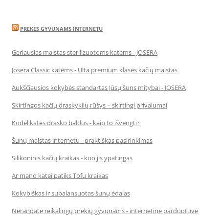
PREKES GYVUNAMS INTERNETU
Geriausias maistas sterilizuotoms katėms - JOSERA
Josera Classic katėms - Ulta premium klasės kačių maistas
Aukščiausios kokybės standartas Jūsų šuns mitybai - JOSERA
Skirtingos kačių draskyklių rūšys – skirtingi privalumai
Kodėl katės drasko baldus - kaip to išvengti?
Šunų maistas internetu - praktiškas pasirinkimas
Silikoninis kačių kraikas - kuo jis ypatingas
Ar mano katei patiks Tofu kraikas
Kokybiškas ir subalansuotas šunų ėdalas
Nerandate reikalingų prekių gyvūnams - internetinė parduotuvė