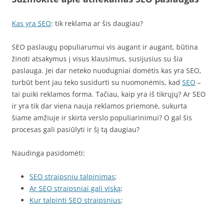
Kas yra SEO
: tik reklama ar šis daugiau?
SEO paslaugų populiarumui vis augant ir augant, būtina
žinoti atsakymus į visus klausimus, susijusius su šia
paslauga. Jei dar neteko nuodugniai domėtis kas yra SEO,
turbūt bent jau teko susidurti su nuomonėmis, kad
SEO
–
tai puiki reklamos forma. Tačiau, kaip yra iš tikrųjų? Ar SEO
ir yra tik dar viena nauja reklamos priemonė, sukurta
šiame amžiuje ir skirta verslo populiarinimui? O gal šis
procesas gali pasiūlyti ir šį tą daugiau?
Naudinga pasidomėti:
SEO straipsniu talpinimas
;
Ar SEO straipsniai gali viską
;
Kur talpinti SEO straipsnius
;