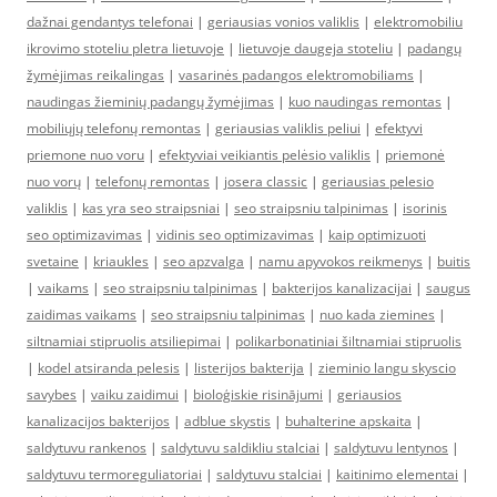
dažnai gendantys telefonai
|
geriausias vonios valiklis
|
elektromobiliu
ikrovimo stoteliu pletra lietuvoje
|
lietuvoje daugeja stoteliu
|
padangų
žymėjimas reikalingas
|
vasarinės padangos elektromobiliams
|
naudingas žieminių padangų žymėjimas
|
kuo naudingas remontas
|
mobiliųjų telefonų remontas
|
geriausias valiklis peliui
|
efektyvi
priemone nuo voru
|
efektyviai veikiantis pelėsio valiklis
|
priemonė
nuo vorų
|
telefonų remontas
|
josera classic
|
geriausias pelesio
valiklis
|
kas yra seo straipsniai
|
seo straipsniu talpinimas
|
isorinis
seo optimizavimas
|
vidinis seo optimizavimas
|
kaip optimizuoti
svetaine
|
kriaukles
|
seo apzvalga
|
namu apyvokos reikmenys
|
buitis
|
vaikams
|
seo straipsniu talpinimas
|
bakterijos kanalizacijai
|
saugus
zaidimas vaikams
|
seo straipsniu talpinimas
|
nuo kada ziemines
|
siltnamiai stipruolis atsiliepimai
|
polikarbonatiniai šiltnamiai stipruolis
|
kodel atsiranda pelesis
|
listerijos bakterija
|
zieminio langu skyscio
savybes
|
vaiku zaidimui
|
bioloģiskie risinājumi
|
geriausios
kanalizacijos bakterijos
|
adblue skystis
|
buhalterine apskaita
|
saldytuvu rankenos
|
saldytuvu saldikliu stalciai
|
saldytuvu lentynos
|
saldytuvu termoreguliatoriai
|
saldytuvu stalciai
|
kaitinimo elementai
|