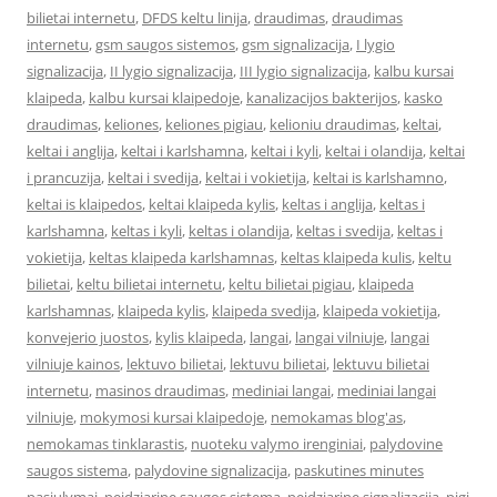
bilietai internetu
,
DFDS keltu linija
,
draudimas
,
draudimas
internetu
,
gsm saugos sistemos
,
gsm signalizacija
,
I lygio
signalizacija
,
II lygio signalizacija
,
III lygio signalizacija
,
kalbu kursai
klaipeda
,
kalbu kursai klaipedoje
,
kanalizacijos bakterijos
,
kasko
draudimas
,
keliones
,
keliones pigiau
,
kelioniu draudimas
,
keltai
,
keltai i anglija
,
keltai i karlshamna
,
keltai i kyli
,
keltai i olandija
,
keltai
i prancuzija
,
keltai i svedija
,
keltai i vokietija
,
keltai is karlshamno
,
keltai is klaipedos
,
keltai klaipeda kylis
,
keltas i anglija
,
keltas i
karlshamna
,
keltas i kyli
,
keltas i olandija
,
keltas i svedija
,
keltas i
vokietija
,
keltas klaipeda karlshamnas
,
keltas klaipeda kulis
,
keltu
bilietai
,
keltu bilietai internetu
,
keltu bilietai pigiau
,
klaipeda
karlshamnas
,
klaipeda kylis
,
klaipeda svedija
,
klaipeda vokietija
,
konvejerio juostos
,
kylis klaipeda
,
langai
,
langai vilniuje
,
langai
vilniuje kainos
,
lektuvo bilietai
,
lektuvu bilietai
,
lektuvu bilietai
internetu
,
masinos draudimas
,
mediniai langai
,
mediniai langai
vilniuje
,
mokymosi kursai klaipedoje
,
nemokamas blog'as
,
nemokamas tinklarastis
,
nuoteku valymo irenginiai
,
palydovine
saugos sistema
,
palydovine signalizacija
,
paskutines minutes