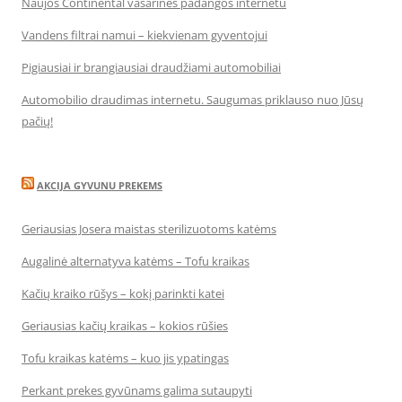
Naujos Continental vasarinės padangos internetu
Vandens filtrai namui – kiekvienam gyventojui
Pigiausiai ir brangiausiai draudžiami automobiliai
Automobilio draudimas internetu. Saugumas priklauso nuo Jūsų
pačių!
AKCIJA GYVUNU PREKEMS
Geriausias Josera maistas sterilizuotoms katėms
Augalinė alternatyva katėms – Tofu kraikas
Kačių kraiko rūšys – kokį parinkti katei
Geriausias kačių kraikas – kokios rūšies
Tofu kraikas katėms – kuo jis ypatingas
Perkant prekes gyvūnams galima sutaupyti