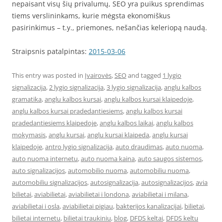
nepaisant visų šių privalumų, SEO yra puikus sprendimas
tiems verslininkams, kurie mėgsta ekonomiškus
pasirinkimus – t.y., priemones, nešančias keleriopą naudą.
Straipsnis patalpintas:
2015-03-06
This entry was posted in
Įvairovės
,
SEO
and tagged
1 lygio
signalizacija
,
2 lygio signalizacija
,
3 lygio signalizacija
,
anglu kalbos
gramatika
,
anglu kalbos kursai
,
anglu kalbos kursai klaipedoje
,
anglu kalbos kursai pradedantiesiems
,
anglu kalbos kursai
pradedantiesiems klaipedoje
,
anglu kalbos laikai
,
anglu kalbos
mokymasis
,
anglu kursai
,
anglu kursai klaipeda
,
anglu kursai
klaipedoje
,
antro lygio signalizacija
,
auto draudimas
,
auto nuoma
,
auto nuoma internetu
,
auto nuoma kaina
,
auto saugos sistemos
,
auto signalizacijos
,
automobilio nuoma
,
automobiliu nuoma
,
automobiliu signalizacijos
,
autosignalizacija
,
autosignalizacijos
,
avia
bilietai
,
aviabilietai
,
aviabilietai i londona
,
aviabilietai i milana
,
aviabilietai i osla
,
aviabilietai pigiau
,
bakterijos kanalizacijai
,
bilietai
,
bilietai internetu
,
bilietai traukiniu
,
blog
,
DFDS keltai
,
DFDS keltu