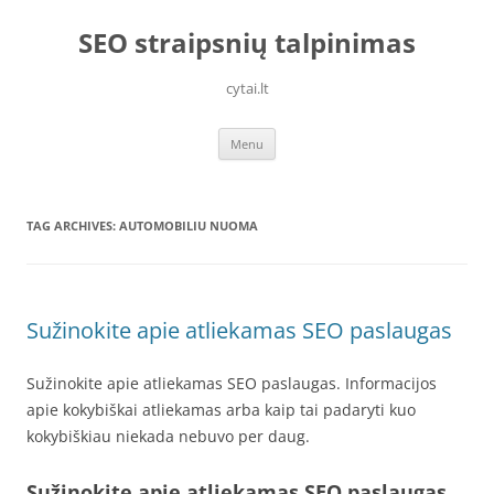
Skip
to
SEO straipsnių talpinimas
content
cytai.lt
Menu
TAG ARCHIVES:
AUTOMOBILIU NUOMA
Sužinokite apie atliekamas SEO paslaugas
Sužinokite apie atliekamas SEO paslaugas. Informacijos
apie kokybiškai atliekamas arba kaip tai padaryti kuo
kokybiškiau niekada nebuvo per daug.
Sužinokite apie atliekamas SEO paslaugas