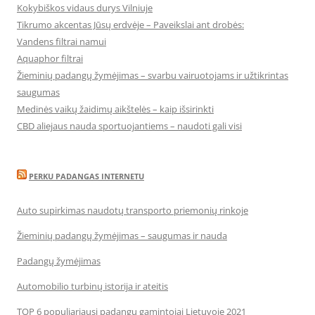
Kokybiškos vidaus durys Vilniuje
Tikrumo akcentas Jūsų erdvėje – Paveikslai ant drobės:
Vandens filtrai namui
Aquaphor filtrai
Žieminių padangų žymėjimas – svarbu vairuotojams ir užtikrintas
saugumas
Medinės vaikų žaidimų aikštelės – kaip išsirinkti
CBD aliejaus nauda sportuojantiems – naudoti gali visi
PERKU PADANGAS INTERNETU
Auto supirkimas naudotų transporto priemonių rinkoje
Žieminių padangų žymėjimas – saugumas ir nauda
Padangų žymėjimas
Automobilio turbinų istorija ir ateitis
TOP 6 populiariausi padangų gamintojai Lietuvoje 2021