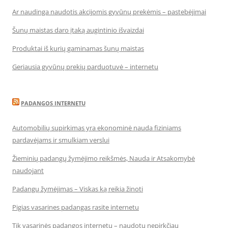
Ar naudinga naudotis akcijomis gyvūnų prekėmis – pastebėjimai
Šunų maistas daro įtaką augintinio išvaizdai
Produktai iš kurių gaminamas šunų maistas
Geriausia gyvūnų prekių parduotuvė – internetu
PADANGOS INTERNETU
Automobilių supirkimas yra ekonominė nauda fiziniams
pardavėjams ir smulkiam verslui
Žieminių padangų žymėjimo reikšmės, Nauda ir Atsakomybė
naudojant
Padangų žymėjimas – Viskas ką reikia žinoti
Pigias vasarines padangas rasite internetu
Tik vasarinės padangos internetu – naudotų nepirkčiau