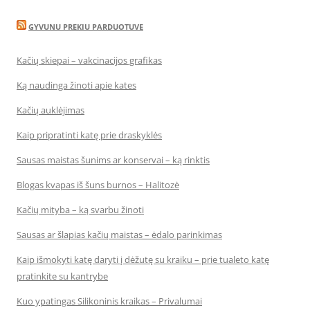
GYVUNU PREKIU PARDUOTUVE
Kačių skiepai – vakcinacijos grafikas
Ką naudinga žinoti apie kates
Kačių auklėjimas
Kaip pripratinti katę prie draskyklės
Sausas maistas šunims ar konservai – ką rinktis
Blogas kvapas iš šuns burnos – Halitozė
Kačių mityba – ką svarbu žinoti
Sausas ar šlapias kačių maistas – ėdalo parinkimas
Kaip išmokyti katę daryti į dėžutę su kraiku – prie tualeto katę
pratinkite su kantrybe
Kuo ypatingas Silikoninis kraikas – Privalumai