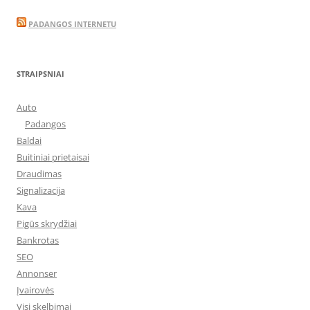
PADANGOS INTERNETU
STRAIPSNIAI
Auto
Padangos
Baldai
Buitiniai prietaisai
Draudimas
Signalizacija
Kava
Pigūs skrydžiai
Bankrotas
SEO
Annonser
Įvairovės
Visi skelbimai