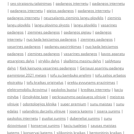
|
seo straipsniu talpinimas
|
padangos internetu
|
padangos internetu
|
padangos internetu
|
pigios padangos
|
padangos internetu
|
padangos internetu
|
neuzsalantis zieminis langu ploviklis
|
zieminis
langu ploviklis
|
langu plovimo skystis
|
langu ploviklis
|
vasarines
padangos
|
ziemines padangos
|
padangos pigiau
|
padangos
internetu
|
nuo kada keiciamos padangos
|
ziemines padangos
|
vasarines padangos
|
padangu pasirinkimas
|
nuo kada keiciamos
padangos
|
ziemines padangos
|
vasarines padangos
|
kavos aparatu
atsargines dalys
|
viryklių dalys
|
skalbimo masinu dalys
|
saldytuvu
dalys
|
Kiek kainuoja vasarines padangos
|
Geriausi asariniu padangu
gamintojai 2021 metais
|
tofu su bambuko anglimi
|
tofu zalios arbatos
ekstraktu
|
tofu kraikas originalus
|
prekiu gyvunams grazinimas
|
elektromobiliu ikrovimui
|
paskolos bustui
|
kreditas internetu
|
kaciu
mityba
|
išmokykite katę
|
perkraustymo paslaugos vilniuje
|
meistras
vilniuje
|
odontologijos klinika
|
super premium
|
sunu maistas
|
sunu
edalas
|
valandinis darzelis vilniuje
|
josera katems
|
josera sunims
|
paskolos internetu
|
guoliai sunims
|
dubeneliai sunims
|
sunu
dziovintuvai
|
konservai sunims
|
kaciu tualetas
|
sausas maistas
katems
|
konservai katems
|
silikoninis kraikas
|
bentonitinis kraikas
|