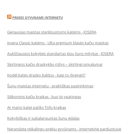
PREKES GYVUNAMS INTERNETU
Geriausias maistas sterilizuotoms katėms - JOSERA
Josera Classic katėms - Ulta premium klasės kačių maistas
Aukščiausios kokybės standartas Jūsų šuns mitybai - JOSERA
Skirtingos kačių draskyklių rūšys – skirtingi privalumai
Kodėl katės drasko baldus - kaip to išvengti?
Šunų maistas internetu - praktiškas pasirinkimas
Silikoninis kačių kraikas - kuo jis ypatingas
Ar mano katei patiks Tofu kraikas
Kokybiškas ir subalansuotas šunų ėdalas
Nerandate reikalingų prekių gyvūnams - internetinė parduotuvė