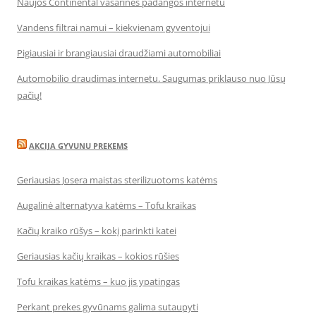
Naujos Continental vasarinės padangos internetu
Vandens filtrai namui – kiekvienam gyventojui
Pigiausiai ir brangiausiai draudžiami automobiliai
Automobilio draudimas internetu. Saugumas priklauso nuo Jūsų
pačių!
AKCIJA GYVUNU PREKEMS
Geriausias Josera maistas sterilizuotoms katėms
Augalinė alternatyva katėms – Tofu kraikas
Kačių kraiko rūšys – kokį parinkti katei
Geriausias kačių kraikas – kokios rūšies
Tofu kraikas katėms – kuo jis ypatingas
Perkant prekes gyvūnams galima sutaupyti