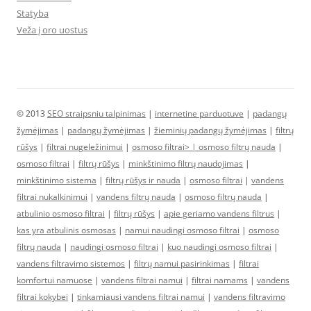
Statyba
Veža į oro uostus
© 2013
SEO straipsniu talpinimas
|
internetine parduotuve
|
padangų
žymėjimas
|
padangų žymėjimas
|
žieminių padangų žymėjimas
|
filtrų
rūšys
|
filtrai nugeležinimui
|
osmoso filtrai> |
osmoso filtrų nauda
|
osmoso filtrai
|
filtrų rūšys
|
minkštinimo filtrų naudojimas
|
minkštinimo sistema
|
filtrų rūšys ir nauda
|
osmoso filtrai
|
vandens
filtrai nukalkinimui
|
vandens filtrų nauda
|
osmoso filtrų nauda
|
atbulinio osmoso filtrai
|
filtrų rūšys
|
apie geriamo vandens filtrus
|
kas yra atbulinis osmosas
|
namui naudingi osmoso filtrai
|
osmoso
filtrų nauda
|
naudingi osmoso filtrai
|
kuo naudingi osmoso filtrai
|
vandens filtravimo sistemos
|
filtrų namui pasirinkimas
|
filtrai
komfortui namuose
|
vandens filtrai namui
|
filtrai namams
|
vandens
filtrai kokybei
|
tinkamiausi vandens filtrai namui
|
vandens filtravimo