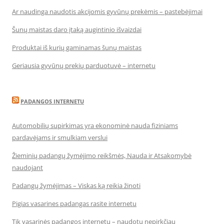
Ar naudinga naudotis akcijomis gyvūnų prekėmis – pastebėjimai
Šunų maistas daro įtaką augintinio išvaizdai
Produktai iš kurių gaminamas šunų maistas
Geriausia gyvūnų prekių parduotuvė – internetu
PADANGOS INTERNETU
Automobilių supirkimas yra ekonominė nauda fiziniams
pardavėjams ir smulkiam verslui
Žieminių padangų žymėjimo reikšmės, Nauda ir Atsakomybė
naudojant
Padangų žymėjimas – Viskas ką reikia žinoti
Pigias vasarines padangas rasite internetu
Tik vasarinės padangos internetu – naudotų nepirkčiau