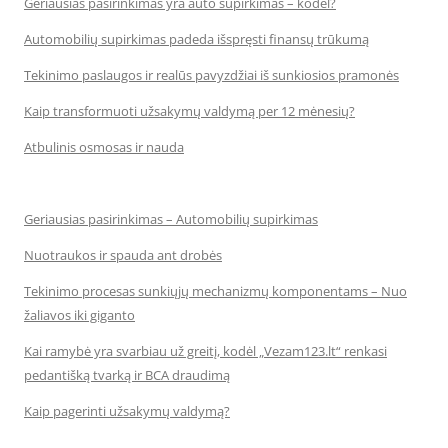
Geriausias pasirinkimas yra auto supirkimas – kodėl?
Automobilių supirkimas padeda išspręsti finansų trūkumą
Tekinimo paslaugos ir realūs pavyzdžiai iš sunkiosios pramonės
Kaip transformuoti užsakymų valdymą per 12 mėnesių?
Atbulinis osmosas ir nauda
Geriausias pasirinkimas – Automobilių supirkimas
Nuotraukos ir spauda ant drobės
Tekinimo procesas sunkiųjų mechanizmų komponentams – Nuo
žaliavos iki giganto
Kai ramybė yra svarbiau už greitį, kodėl „Vezam123.lt“ renkasi
pedantišką tvarką ir BCA draudimą
Kaip pagerinti užsakymų valdymą?