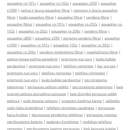
aquaphor ro-101s
|
aquaphor ro-102s
|
aquapgor s550
|
aquaphor
s1000
|
namui ir biurui aquaphor filtrai
|
namams ir biurui aquaphor
filtrai
|
kodel aquaphor filtrai
|
aquaphor filtrai
|
vandens filtrai
|
aquaphor filtrai
|
aquaphor ro-101s
|
aquaphor ro-202s
|
aquaphor ro-
102s
|
aquaphor ro-202s
|
aquaphor ro-206s
|
vandens filtrai
|
aquaphor s800
|
aquaphor s550
|
geriamo vandens filtrai
|
aquaphor
s1000
|
aquaphor ro 101s
|
aquaphor 102s
|
aquaphor ro 202s
|
aquaphor ro 206s
|
vandens minkstinimo filtrai
|
nugeležinimo filtrai
|
pelesio kvapa galima panaikinti
|
priemone nuo voru
|
lauko kubilai
pardavimui
|
priemonė nuo vorų
|
telefonų remontas
|
kas yra seo
|
priemone nuo voru
|
telefonų remontas
|
telefonų remontas
|
priemonė nuo vorų
|
lauko kubilai pardavimui
|
seo straipsniu
talpinimas
|
geriausias pelėsio valiklis
|
seo straipsniu talpinimas
|
kaip
isvengti pelesio atsiradimo namuose
|
kaip išsirinkti geriausią valiklį
pelėsiui
|
puiki dovana vaikams
|
smagiam žaidimui kieme
|
aikštelės
vaikų laiko praleidimui
|
telefonų remontas naudingas
|
geriausias
kaciu kraikas
|
dazniausiai gendantys telefonai
|
geriausias maistas
sterilizuotoms katėms
|
padangų žymėjimas
|
mobiliųjų telefonų
remontas
|
sterilizuotoms katėms geriausias
|
kiek kainuoja kubilai
|