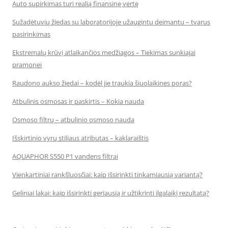
Auto supirkimas turi realią finansinę vertę
Sužadėtuvių žiedas su laboratorijoje užaugintu deimantu – tvarus
pasirinkimas
Ekstremalų krūvį atlaikančios medžiagos – Tiekimas sunkiajai
pramonei
Raudono aukso žiedai – kodėl jie traukia šiuolaikines poras?
Atbulinis osmosas ir paskirtis – Kokia nauda
Osmoso filtrų – atbulinio osmoso nauda
Išskirtinio vyrų stiliaus atributas – kaklaraištis
AQUAPHOR S550 P1 vandens filtrai
Vienkartiniai rankšluosčiai: kaip išsirinkti tinkamiausią variantą?
Geliniai lakai: kaip išsirinkti geriausią ir užtikrinti ilgalaikį rezultatą?