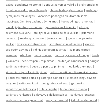
dažnai gendantys telefonai
|
geriausias vonios valiklis
|
elektromobiliu
ikrovimo stoteliu pletra lietuvoje
|
lietuvoje daugeja stoteliu
|
padangų
žymėjimas reikalingas
|
vasarinės padangos elektromobiliams
|
naudingas žieminių padangų žymėjimas
|
kuo naudingas remontas
|
mobiliųjų telefonų remontas
|
geriausias valiklis peliui
|
efektyvi
priemone nuo voru
|
efektyviai veikiantis pelėsio valiklis
|
priemonė
nuo vorų
|
telefonų remontas
|
josera classic
|
geriausias pelesio
valiklis
|
kas yra seo straipsniai
|
seo straipsniu talpinimas
|
isorinis
seo optimizavimas
|
vidinis seo optimizavimas
|
kaip optimizuoti
svetaine
|
kriaukles
|
seo apzvalga
|
namu apyvokos reikmenys
|
buitis
|
vaikams
|
seo straipsniu talpinimas
|
bakterijos kanalizacijai
|
saugus
zaidimas vaikams
|
seo straipsniu talpinimas
|
nuo kada ziemines
|
siltnamiai stipruolis atsiliepimai
|
polikarbonatiniai šiltnamiai stipruolis
|
kodel atsiranda pelesis
|
listerijos bakterija
|
zieminio langu skyscio
savybes
|
vaiku zaidimui
|
bioloģiskie risinājumi
|
geriausios
kanalizacijos bakterijos
|
adblue skystis
|
buhalterine apskaita
|
saldytuvu rankenos
|
saldytuvu saldikliu stalciai
|
saldytuvu lentynos
|
saldytuvu termoreguliatoriai
|
saldytuvu stalciai
|
kaitinimo elementai
|