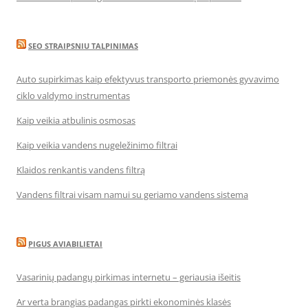
SEO STRAIPSNIU TALPINIMAS
Auto supirkimas kaip efektyvus transporto priemonės gyvavimo
ciklo valdymo instrumentas
Kaip veikia atbulinis osmosas
Kaip veikia vandens nugeležinimo filtrai
Klaidos renkantis vandens filtrą
Vandens filtrai visam namui su geriamo vandens sistema
PIGUS AVIABILIETAI
Vasarinių padangų pirkimas internetu – geriausia išeitis
Ar verta brangias padangas pirkti ekonominės klasės