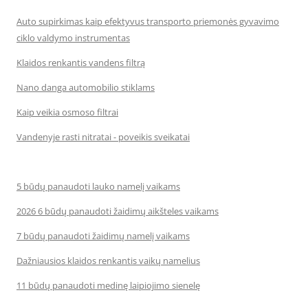
Auto supirkimas kaip efektyvus transporto priemonės gyvavimo
ciklo valdymo instrumentas
Klaidos renkantis vandens filtrą
Nano danga automobilio stiklams
Kaip veikia osmoso filtrai
Vandenyje rasti nitratai - poveikis sveikatai
5 būdų panaudoti lauko namelį vaikams
2026 6 būdų panaudoti žaidimų aikšteles vaikams
7 būdų panaudoti žaidimų namelį vaikams
Dažniausios klaidos renkantis vaikų namelius
11 būdų panaudoti medinę laipiojimo sienelę