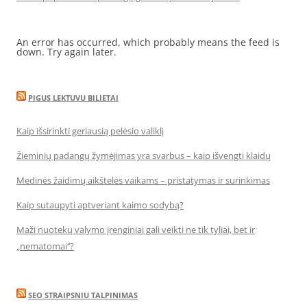
An error has occurred, which probably means the feed is
down. Try again later.
PIGUS LEKTUVU BILIETAI
Kaip išsirinkti geriausią pelėsio valiklį
Žieminių padangų žymėjimas yra svarbus – kaip išvengti klaidų
Medinės žaidimų aikštelės vaikams – pristatymas ir surinkimas
Kaip sutaupyti aptveriant kaimo sodybą?
Maži nuotekų valymo įrenginiai gali veikti ne tik tyliai, bet ir
„nematomai‘‘?
SEO STRAIPSNIU TALPINIMAS