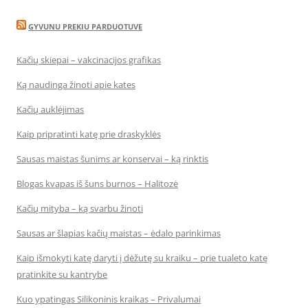
GYVUNU PREKIU PARDUOTUVE
Kačių skiepai – vakcinacijos grafikas
Ką naudinga žinoti apie kates
Kačių auklėjimas
Kaip pripratinti katę prie draskyklės
Sausas maistas šunims ar konservai – ką rinktis
Blogas kvapas iš šuns burnos – Halitozė
Kačių mityba – ką svarbu žinoti
Sausas ar šlapias kačių maistas – ėdalo parinkimas
Kaip išmokyti katę daryti į dėžutę su kraiku – prie tualeto katę
pratinkite su kantrybe
Kuo ypatingas Silikoninis kraikas – Privalumai