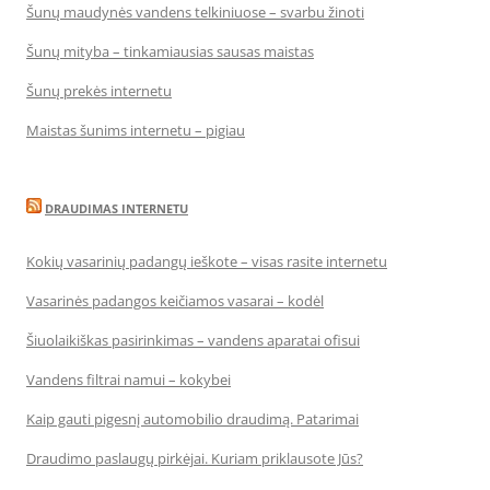
Šunų maudynės vandens telkiniuose – svarbu žinoti
Šunų mityba – tinkamiausias sausas maistas
Šunų prekės internetu
Maistas šunims internetu – pigiau
DRAUDIMAS INTERNETU
Kokių vasarinių padangų ieškote – visas rasite internetu
Vasarinės padangos keičiamos vasarai – kodėl
Šiuolaikiškas pasirinkimas – vandens aparatai ofisui
Vandens filtrai namui – kokybei
Kaip gauti pigesnį automobilio draudimą. Patarimai
Draudimo paslaugų pirkėjai. Kuriam priklausote Jūs?