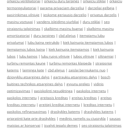
orkaiciu ventiliatoriai
|
orkaiciu duru tarpines
|
orkaiciu stiklai
|
orkaiciu
termoreguliatoriai
|
parama privaciam darzeliui
|
darzeliai gelbeja
|
pasirinkimas vilniuje
|
ieskome geriausio darzelio
|
privatus darzelis
|
masinu voztuvai
|
vandens isleidimo siurbliai
|
duru stiklai
|
seo
straipsniu talpinimas
|
skalbimo masinu bugnai
|
skalbimo masinu
amortizatoriai
|
duru tarpines
|
cbd aliejus
|
itempiamu lubu
privalumai
|
lubu kaina netrukdo
|
kiek kainuoja itempiamos lubos
|
itempiamos lubos kaina
|
kiek kainuoja itempiamos
|
kiek kainuoja
lubos
|
lubu kainos
|
lubu rusys vilniuje
|
lubos vilniuje
|
siltnamiai
|
turbinu remontas kaune
|
turbinu remontas klaipeda
|
straipsniai
katems
|
laiminga kate
|
cbd aliejus
|
zaislai berniukams nuo
|
dziovykliu atsargines dalys
|
gartraukiu atsargines dalys
|
bosch
buitines technikos atsargines dalys
|
gyvunu prekes
|
vidinis
optimizavimas
|
pasiskolinti nesudėtinga
|
paskolos internetu
|
paskolos internetu
|
greitasis kreditas
|
greitas kreditas
|
greitas
kreditas internetu
|
greitieji kreditai internetu
|
kreditas internetu
|
paskolos refinansavimas
|
draskykles katems
|
draskykles katems
|
pripratinti kate prie draskykles
|
medinis namelis su ciuozykla
|
sausas
maistas ar konservai
|
isvalyti tepalo demes
|
seo straipsniu talpinimas