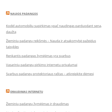
NAUJOS PADANGOS
Kodėl automobilių supirkimas ypač naudingas parduodant seną,
daužtą
Žieminių padangų reikšmės – Nauda ir atsakomybė pažeidus
taisykles
Renkantis padangas žymėjimas yra svarbus
Vasarinių padangų pirkimo internetu privalumai
Svarbus padangų protektoriaus raštas – atkreipkite dėmesį
DRAUDIMAS INTERNETU
Žieminių padangų žymėjimas ir draudimas