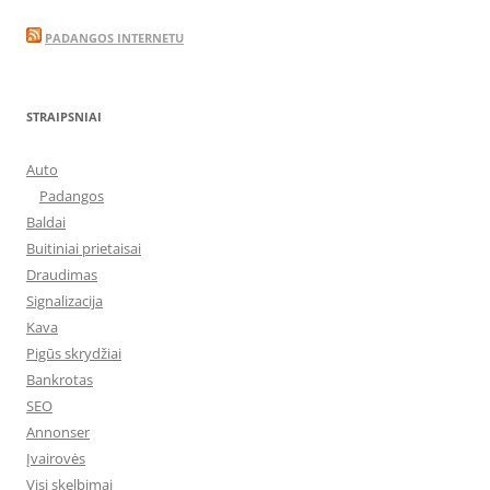
PADANGOS INTERNETU
STRAIPSNIAI
Auto
Padangos
Baldai
Buitiniai prietaisai
Draudimas
Signalizacija
Kava
Pigūs skrydžiai
Bankrotas
SEO
Annonser
Įvairovės
Visi skelbimai