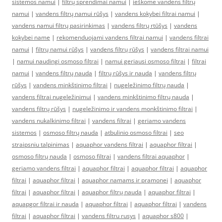
sistemos namui
|
filtrų sprendimai namui
|
ieškome vandens filtrų
namui
|
vandens filtrų namui rūšys
|
vandens kokybei filtrai namui
|
vandens namui filtrų pasirinkimas
|
vandens filtrų rtūšys
|
vandens
kokybei name
|
rekomenduojami vandens filtrai namui
|
vandens filtrai
namui
|
filtrų namui rūšys
|
vandens filtrų rūšys
|
vandens filtrai namui
|
namui naudingi osmoso filtrai
|
namui geriausi osmoso filtrai
|
filtrai
namui
|
vandens filtrų nauda
|
filtrų rūšys ir nauda
|
vandens filtrų
rūšys
|
vandens minkštinimo filtrai
|
nugeležinimo filtrų nauda
|
vandens filtrai nugeležinimui
|
vandens minkštinimo filtrų nauda
|
vandens filtrų rūšys
|
nugeležinimo ir vandens monkštinimo filtrai
|
vandens nukalkinimo filtrai
|
vandens filtrai
|
geriamo vandens
sistemos
|
osmoso filtrų nauda
|
atbulinio osmoso filtrai
|
seo
straipsniu talpinimas
|
aquaphor vandens filtrai
|
aquaphor filtrai
|
osmoso filtrų nauda
|
osmoso filtrai
|
vandens filtrai aquaphor
|
geriamo vandens filtrai
|
aquaphor filtrai
|
aquaphor filtrai
|
aquaphor
filtrai
|
aquaphor filtrai
|
aquaphor namams ir pramonei
|
aquaphor
filtrai
|
aquaphor filtrai
|
aquaphor filtrų nauda
|
aquaphor filtrai
|
aquapgor filtrai ir nauda
|
aquaphor filtrai
|
aquaphor filtrai
|
vandens
filtrai
|
aquaphor filtrai
|
vandens filtru rusys
|
aquaphor s800
|