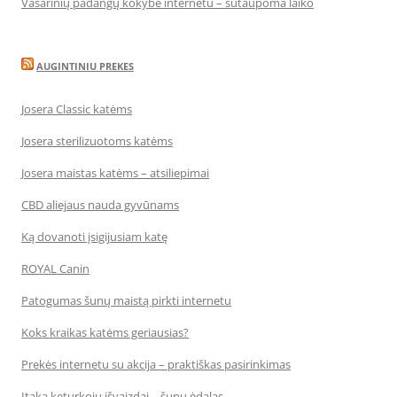
Vasarinių padangų kokybė internetu – sutaupoma laiko
AUGINTINIU PREKES
Josera Classic katėms
Josera sterilizuotoms katėms
Josera maistas katėms – atsiliepimai
CBD aliejaus nauda gyvūnams
Ką dovanoti įsigijusiam katę
ROYAL Canin
Patogumas šunų maistą pirkti internetu
Koks kraikas katėms geriausias?
Prekės internetu su akcija – praktiškas pasirinkimas
Įtaka keturkojų išvaizdai – šunų ėdalas