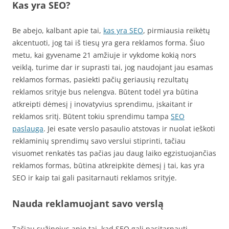
Kas yra SEO?
Be abejo, kalbant apie tai,
kas yra SEO
, pirmiausia reikėtų
akcentuoti, jog tai iš tiesų yra gera reklamos forma. Šiuo
metu, kai gyvename 21 amžiuje ir vykdome kokią nors
veiklą, turime dar ir suprasti tai, jog naudojant jau esamas
reklamos formas, pasiekti pačių geriausių rezultatų
reklamos srityje bus nelengva. Būtent todėl yra būtina
atkreipti dėmesį į inovatyvius sprendimu, įskaitant ir
reklamos sritį. Būtent tokiu sprendimu tampa
SEO
paslauga
. Jei esate verslo pasaulio atstovas ir nuolat ieškoti
reklaminių sprendimų savo verslui stiprinti, tačiau
visuomet renkatės tas pačias jau daug laiko egzistuojančias
reklamos formas, būtina atkreipkite dėmesį į tai, kas yra
SEO ir kaip tai gali pasitarnauti reklamos srityje.
Nauda reklamuojant savo verslą
Tačiau sužinojus apie tai, kad SEO gali pasitarnauti