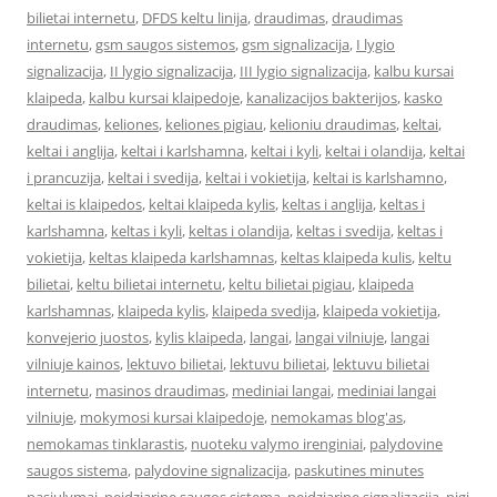
bilietai internetu
,
DFDS keltu linija
,
draudimas
,
draudimas
internetu
,
gsm saugos sistemos
,
gsm signalizacija
,
I lygio
signalizacija
,
II lygio signalizacija
,
III lygio signalizacija
,
kalbu kursai
klaipeda
,
kalbu kursai klaipedoje
,
kanalizacijos bakterijos
,
kasko
draudimas
,
keliones
,
keliones pigiau
,
kelioniu draudimas
,
keltai
,
keltai i anglija
,
keltai i karlshamna
,
keltai i kyli
,
keltai i olandija
,
keltai
i prancuzija
,
keltai i svedija
,
keltai i vokietija
,
keltai is karlshamno
,
keltai is klaipedos
,
keltai klaipeda kylis
,
keltas i anglija
,
keltas i
karlshamna
,
keltas i kyli
,
keltas i olandija
,
keltas i svedija
,
keltas i
vokietija
,
keltas klaipeda karlshamnas
,
keltas klaipeda kulis
,
keltu
bilietai
,
keltu bilietai internetu
,
keltu bilietai pigiau
,
klaipeda
karlshamnas
,
klaipeda kylis
,
klaipeda svedija
,
klaipeda vokietija
,
konvejerio juostos
,
kylis klaipeda
,
langai
,
langai vilniuje
,
langai
vilniuje kainos
,
lektuvo bilietai
,
lektuvu bilietai
,
lektuvu bilietai
internetu
,
masinos draudimas
,
mediniai langai
,
mediniai langai
vilniuje
,
mokymosi kursai klaipedoje
,
nemokamas blog'as
,
nemokamas tinklarastis
,
nuoteku valymo irenginiai
,
palydovine
saugos sistema
,
palydovine signalizacija
,
paskutines minutes