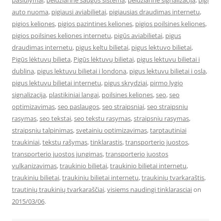
pasiulymai
,
peidziarine saugos sistema
,
peidziarine signalizacija
,
pigi
auto nuoma
,
pigiausi aviabilietai
,
pigiausias draudimas internetu
,
pigios keliones
,
pigios pazintines keliones
,
pigios poilsines keliones
,
pigios poilsines keliones internetu
,
pigūs aviabilietai
,
pigus
draudimas internetu
,
pigus keltu bilietai
,
pigus lektuvo bilietai
,
Pigūs lėktuvų bilieta
,
Pigūs lėktuvų bilietai
,
pigus lektuvu bilietai i
dublina
,
pigus lektuvu bilietai i londona
,
pigus lektuvu bilietai i osla
,
pigus lektuvu bilietai internetu
,
pigus skrydziai
,
pirmo lygio
signalizacija
,
plastikiniai langai
,
poilsines keliones
,
seo
,
seo
optimizavimas
,
seo paslaugos
,
seo straipsniai
,
seo straipsniu
rasymas
,
seo tekstai
,
seo tekstu rasymas
,
straipsniu rasymas
,
straipsniu talpinimas
,
svetainiu optimizavimas
,
tarptautiniai
traukiniai
,
tekstų rašymas
,
tinklarastis
,
transporterio juostos
,
transporterio juostos jungimas
,
transporterio juostos
vulkanizavimas
,
traukinio bilietai
,
traukinio bilietai internetu
,
traukiniu bilietai
,
traukiniu bilietai internetu
,
traukinių tvarkaraštis
,
trautinių traukinių tvarkaraščiai
,
visiems naudingi tinklarasciai
on
2015/03/06
.