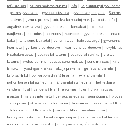
tofu kraikas
|
sausas maistas sunims
|
info
|
kaip sutaupyti gyvunams
|
prekes gyvunams
|
gyvunu prieziura
|
gyvunu augintojams
|
šunims
|
katėms
|
gyvunu prekes
|
tofu kraiko naudojimas
|
ar patiks tofu
|
augalinė alternatyva
|
gyvunu prekes
|
kontaktai
|
apie mus
|
naujienos
|
nuorodos
|
nuorodos
|
nuorodos
|
gyvunu prekes
|
edalo
itaka
|
itaka sunu isvaizdai
|
sunu mityba
|
kaip sutaupyti
|
gyvunams
internetu
|
geriausia parduotuve
|
internetine parduotuve
|
kokybiskas
ir subalansuotas
|
pavadeliai katems
|
pavadeliai sunims
|
prekes
katems
|
prekes sunims
|
sausas sunu maistas
|
sunu maistas
|
kaip
ismokyti
|
ypatingas kraikas
|
akcija prekems
|
geriausi siltnamiai
|
kaip issirinkti
|
polikarbonatiniai šiltnamiai
|
tvirti siltnamiai
|
polikarbonatiniai atsiliepimai
|
šiltnamiai atsiliepimai
|
led reklama
|
vandens filtrai
|
vandens filtrai
|
renkamės filtrus
|
tinkamiausias
maistas
|
maistas internetu
|
geriausias ėdalas
|
augintojams
|
blogas
|
straipsniai
|
straipsniai
|
straipsniai
|
fejerverkai
|
ieskantiems filtru
|
filtrai namui
|
filtru nauda
|
vandens filtrai
|
vandens filtrai
|
biologinės bakterijos
|
kanalizacijos kvapas
|
kanalizacijos bakterijos
|
medinis namelis su ciuozykla
|
efektyvio biologinės bakterijos
|