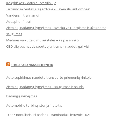
Kokybiškos vidaus durys Vilniuje
Tikrumo akcentas Jūsų erdvėje – Paveikslai ant drobės:
Vandens filtrai namui
Aquaphor filtrai
Žieminių padangų žymėjimas – svarbu vairuotojams ir užtikrintas
saugumas
Medinės vaikų žaidimų aikštelės – kaip išsirinkti
CBD aliejaus nauda sportuojantiems – naudoti gali visi
PERKU PADANGAS INTERNETU
Auto supirkimas naudotų transporto priemonių rinkoje
Žieminių padangų žymėjimas – saugumas ir nauda
Padangų žymėjimas
Automobilio turbinų istorija ir ateitis
TOP 6 populiariausi padangų gamintojai Lietuvoje 2021