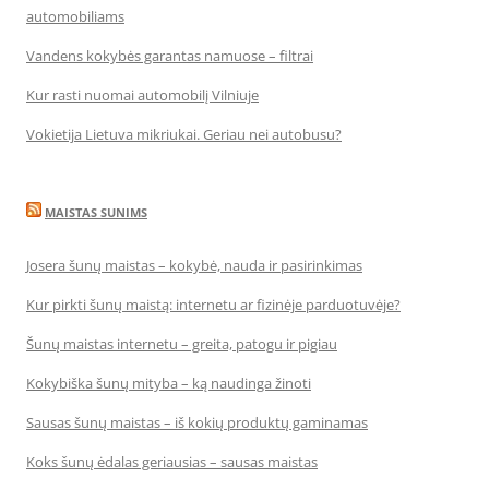
automobiliams
Vandens kokybės garantas namuose – filtrai
Kur rasti nuomai automobilį Vilniuje
Vokietija Lietuva mikriukai. Geriau nei autobusu?
MAISTAS SUNIMS
Josera šunų maistas – kokybė, nauda ir pasirinkimas
Kur pirkti šunų maistą: internetu ar fizinėje parduotuvėje?
Šunų maistas internetu – greita, patogu ir pigiau
Kokybiška šunų mityba – ką naudinga žinoti
Sausas šunų maistas – iš kokių produktų gaminamas
Koks šunų ėdalas geriausias – sausas maistas