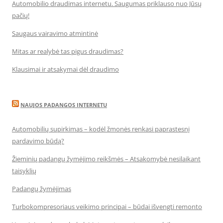
Automobilio draudimas internetu. Saugumas priklauso nuo Jūsų
pačių!
Saugaus vairavimo atmintinė
Mitas ar realybė tas pigus draudimas?
Klausimai ir atsakymai dėl draudimo
NAUJOS PADANGOS INTERNETU
Automobilių supirkimas – kodėl žmonės renkasi paprastesnį
pardavimo būdą?
Žieminių padangų žymėjimo reikšmės – Atsakomybė nesilaikant
taisyklių
Padangų žymėjimas
Turbokompresoriaus veikimo principai – būdai išvengti remonto