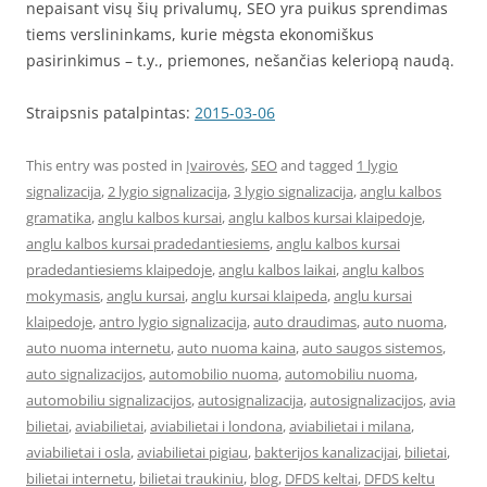
nepaisant visų šių privalumų, SEO yra puikus sprendimas
tiems verslininkams, kurie mėgsta ekonomiškus
pasirinkimus – t.y., priemones, nešančias keleriopą naudą.
Straipsnis patalpintas:
2015-03-06
This entry was posted in
Įvairovės
,
SEO
and tagged
1 lygio
signalizacija
,
2 lygio signalizacija
,
3 lygio signalizacija
,
anglu kalbos
gramatika
,
anglu kalbos kursai
,
anglu kalbos kursai klaipedoje
,
anglu kalbos kursai pradedantiesiems
,
anglu kalbos kursai
pradedantiesiems klaipedoje
,
anglu kalbos laikai
,
anglu kalbos
mokymasis
,
anglu kursai
,
anglu kursai klaipeda
,
anglu kursai
klaipedoje
,
antro lygio signalizacija
,
auto draudimas
,
auto nuoma
,
auto nuoma internetu
,
auto nuoma kaina
,
auto saugos sistemos
,
auto signalizacijos
,
automobilio nuoma
,
automobiliu nuoma
,
automobiliu signalizacijos
,
autosignalizacija
,
autosignalizacijos
,
avia
bilietai
,
aviabilietai
,
aviabilietai i londona
,
aviabilietai i milana
,
aviabilietai i osla
,
aviabilietai pigiau
,
bakterijos kanalizacijai
,
bilietai
,
bilietai internetu
,
bilietai traukiniu
,
blog
,
DFDS keltai
,
DFDS keltu