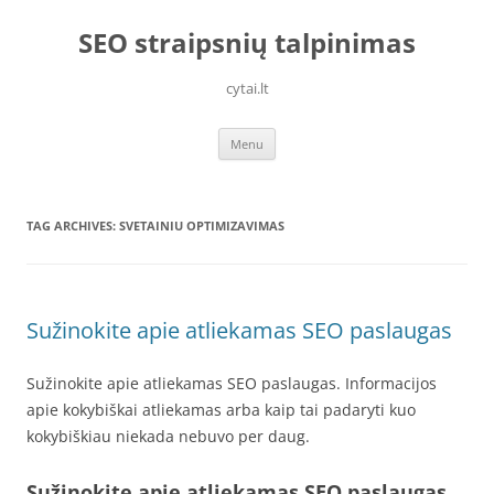
Skip
to
SEO straipsnių talpinimas
content
cytai.lt
Menu
TAG ARCHIVES:
SVETAINIU OPTIMIZAVIMAS
Sužinokite apie atliekamas SEO paslaugas
Sužinokite apie atliekamas SEO paslaugas. Informacijos
apie kokybiškai atliekamas arba kaip tai padaryti kuo
kokybiškiau niekada nebuvo per daug.
Sužinokite apie atliekamas SEO paslaugas