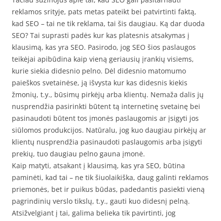
reklamos srityje, pats metas pateikt bei patvirtinti faktą,
kad SEO – tai ne tik reklama, tai šis daugiau. Ką dar duoda
SEO? Tai suprasti padės kur kas platesnis atsakymas į
klausimą, kas yra SEO. Pasirodo, jog SEO šios paslaugos
teikėjai apibūdina kaip vieną geriausių įrankių visiems,
kurie siekia didesnio pelno. Dėl didesnio matomumo
paieškos svetainėse, ją išvysta kur kas didesnis kiekis
žmonių, t.y., būsimų pirkėjų arba klientų. Nemaža dalis jų
nusprendžia pasirinkti būtent tą internetinę svetainę bei
pasinaudoti būtent tos įmonės paslaugomis ar įsigyti jos
siūlomos produkcijos. Natūralu, jog kuo daugiau pirkėjų ar
klientų nusprendžia pasinaudoti paslaugomis arba įsigyti
prekių, tuo daugiau pelno gauna įmonė.
Kaip matyti, atsakant į klausimą, kas yra SEO, būtina
paminėti, kad tai – ne tik šiuolaikiška, daug galinti reklamos
priemonės, bet ir puikus būdas, padedantis pasiekti vieną
pagrindinių verslo tikslų, t.y., gauti kuo didesnį pelną.
Atsižvelgiant į tai, galima belieka tik pavirtinti, jog