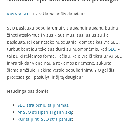
Kas yra SEO
: tik reklama ar šis daugiau?
SEO paslaugų populiarumui vis augant ir augant, būtina
žinoti atsakymus į visus klausimus, susijusius su šia
paslauga. Jei dar neteko nuodugniai domėtis kas yra SEO,
turbūt bent jau teko susidurti su nuomonėmis, kad
SEO
–
tai puiki reklamos forma. Tačiau, kaip yra iš tikrųjų? Ar SEO
ir yra tik dar viena nauja reklamos priemonė, sukurta
šiame amžiuje ir skirta verslo populiarinimui? O gal šis
procesas gali pasiūlyti ir šį tą daugiau?
Naudinga pasidomėti:
SEO straipsniu talpinimas
;
Ar SEO straipsniai gali viską
;
Kur talpinti SEO straipsnius
;