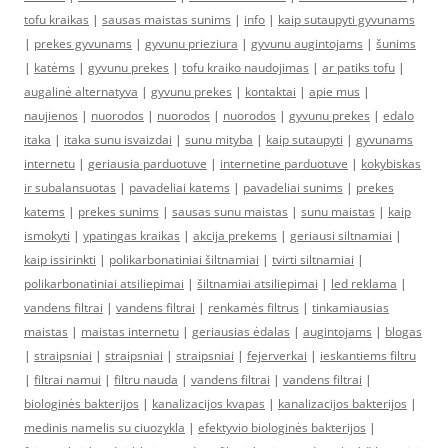
tofu kraikas
|
sausas maistas sunims
|
info
|
kaip sutaupyti gyvunams
|
prekes gyvunams
|
gyvunu prieziura
|
gyvunu augintojams
|
šunims
|
katėms
|
gyvunu prekes
|
tofu kraiko naudojimas
|
ar patiks tofu
|
augalinė alternatyva
|
gyvunu prekes
|
kontaktai
|
apie mus
|
naujienos
|
nuorodos
|
nuorodos
|
nuorodos
|
gyvunu prekes
|
edalo
itaka
|
itaka sunu isvaizdai
|
sunu mityba
|
kaip sutaupyti
|
gyvunams
internetu
|
geriausia parduotuve
|
internetine parduotuve
|
kokybiskas
ir subalansuotas
|
pavadeliai katems
|
pavadeliai sunims
|
prekes
katems
|
prekes sunims
|
sausas sunu maistas
|
sunu maistas
|
kaip
ismokyti
|
ypatingas kraikas
|
akcija prekems
|
geriausi siltnamiai
|
kaip issirinkti
|
polikarbonatiniai šiltnamiai
|
tvirti siltnamiai
|
polikarbonatiniai atsiliepimai
|
šiltnamiai atsiliepimai
|
led reklama
|
vandens filtrai
|
vandens filtrai
|
renkamės filtrus
|
tinkamiausias
maistas
|
maistas internetu
|
geriausias ėdalas
|
augintojams
|
blogas
|
straipsniai
|
straipsniai
|
straipsniai
|
fejerverkai
|
ieskantiems filtru
|
filtrai namui
|
filtru nauda
|
vandens filtrai
|
vandens filtrai
|
biologinės bakterijos
|
kanalizacijos kvapas
|
kanalizacijos bakterijos
|
medinis namelis su ciuozykla
|
efektyvio biologinės bakterijos
|