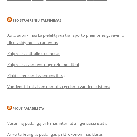
SEO STRAIPSNIU TALPINIMAS
Auto supirkimas kaip efektyvus transporto priemonės gyvavimo
ciklo valdymo instrumentas
Kaip veikia atbulinis osmosas
Kaip veikia vandens nugeležinimo filtrai
Klaidos renkantis vandens filtrą
Vandens filtrai visam namui su geriamo vandens sistema
PIGUS AVIABILIETAI
Vasarinių padangų pirkimas internetu – geriausia išeitis
Ar verta brangias padangas pirkti ekonominės klasės