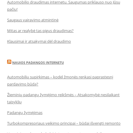
Automobilio draudimas internetu. Saugumas priklauso nuo Jūsų
pačių!
Saugaus vairavimo atmintinė
Mitas ar realybė tas pigus draudimas?
Klausimai ir atsakymai dėl draudimo
NAUJOS PADANGOS INTERNETU
Automobilių supirkimas – kodėl žmonės renkasi paprastesnį
pardavimo būdą?
Žieminių padangų žymėjimo reikšmės – Atsakomybė nesilaikant
taisyklių
Padangų žymėjimas
Turbokompresoriaus veikimo principai – būdai išvengti remonto