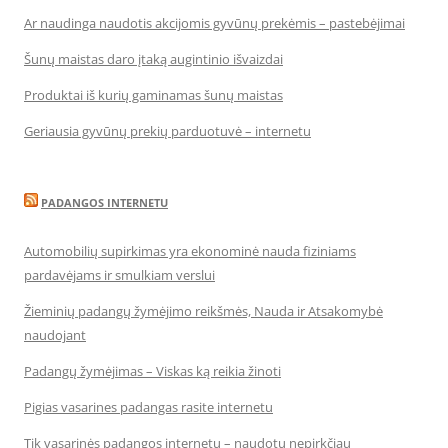
Ar naudinga naudotis akcijomis gyvūnų prekėmis – pastebėjimai
Šunų maistas daro įtaką augintinio išvaizdai
Produktai iš kurių gaminamas šunų maistas
Geriausia gyvūnų prekių parduotuvė – internetu
PADANGOS INTERNETU
Automobilių supirkimas yra ekonominė nauda fiziniams
pardavėjams ir smulkiam verslui
Žieminių padangų žymėjimo reikšmės, Nauda ir Atsakomybė
naudojant
Padangų žymėjimas – Viskas ką reikia žinoti
Pigias vasarines padangas rasite internetu
Tik vasarinės padangos internetu – naudotų nepirkčiau