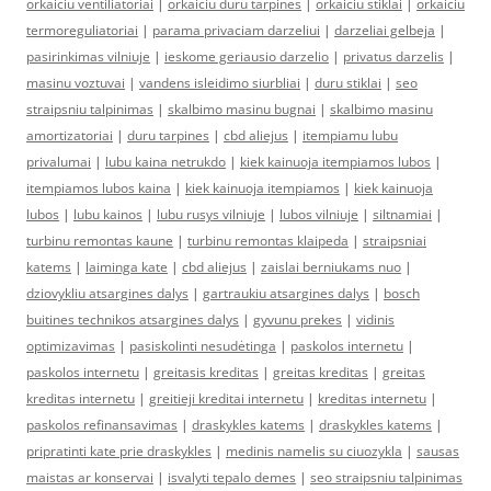
orkaiciu ventiliatoriai
|
orkaiciu duru tarpines
|
orkaiciu stiklai
|
orkaiciu
termoreguliatoriai
|
parama privaciam darzeliui
|
darzeliai gelbeja
|
pasirinkimas vilniuje
|
ieskome geriausio darzelio
|
privatus darzelis
|
masinu voztuvai
|
vandens isleidimo siurbliai
|
duru stiklai
|
seo
straipsniu talpinimas
|
skalbimo masinu bugnai
|
skalbimo masinu
amortizatoriai
|
duru tarpines
|
cbd aliejus
|
itempiamu lubu
privalumai
|
lubu kaina netrukdo
|
kiek kainuoja itempiamos lubos
|
itempiamos lubos kaina
|
kiek kainuoja itempiamos
|
kiek kainuoja
lubos
|
lubu kainos
|
lubu rusys vilniuje
|
lubos vilniuje
|
siltnamiai
|
turbinu remontas kaune
|
turbinu remontas klaipeda
|
straipsniai
katems
|
laiminga kate
|
cbd aliejus
|
zaislai berniukams nuo
|
dziovykliu atsargines dalys
|
gartraukiu atsargines dalys
|
bosch
buitines technikos atsargines dalys
|
gyvunu prekes
|
vidinis
optimizavimas
|
pasiskolinti nesudėtinga
|
paskolos internetu
|
paskolos internetu
|
greitasis kreditas
|
greitas kreditas
|
greitas
kreditas internetu
|
greitieji kreditai internetu
|
kreditas internetu
|
paskolos refinansavimas
|
draskykles katems
|
draskykles katems
|
pripratinti kate prie draskykles
|
medinis namelis su ciuozykla
|
sausas
maistas ar konservai
|
isvalyti tepalo demes
|
seo straipsniu talpinimas