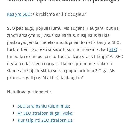
Kas yra SEO
: tik reklama ar šis daugiau?
SEO paslaugų populiarumui vis augant ir augant, būtina
žinoti atsakymus į visus klausimus, susijusius su šia
paslauga. Jei dar neteko nuodugniai domėtis kas yra SEO,
turbūt bent jau teko susidurti su nuomonėmis, kad
SEO
–
tai puiki reklamos forma. Tačiau, kaip yra iš tikrųjų? Ar SEO
ir yra tik dar viena nauja reklamos priemonė, sukurta
šiame amžiuje ir skirta verslo populiarinimui? O gal šis
procesas gali pasiūlyti ir šį tą daugiau?
Naudinga pasidomėti:
SEO straipsniu talpinimas
;
Ar SEO straipsniai gali viską
;
Kur talpinti SEO straipsnius
;