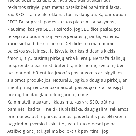
reklamos srityje, pats metas pateikt bei patvirtinti faktą,
kad SEO – tai ne tik reklama, tai šis daugiau. Ką dar duoda
SEO? Tai suprasti padės kur kas platesnis atsakymas į
klausimą, kas yra SEO. Pasirodo, jog SEO šios paslaugos
teikėjai apibūdina kaip vieną geriausių įrankių visiems,
kurie siekia didesnio pelno. Dėl didesnio matomumo
paieškos svetainėse, ją išvysta kur kas didesnis kiekis
žmonių, t.y., būsimų pirkėjų arba klientų. Nemaža dalis jų
nusprendžia pasirinkti būtent tą internetinę svetainę bei
pasinaudoti būtent tos įmonės paslaugomis ar įsigyti jos
siūlomos produkcijos. Natūralu, jog kuo daugiau pirkėjų ar
klientų nusprendžia pasinaudoti paslaugomis arba įsigyti
prekių, tuo daugiau pelno gauna įmonė.
Kaip matyti, atsakant į klausimą, kas yra SEO, būtina
paminėti, kad tai – ne tik šiuolaikiška, daug galinti reklamos
priemonės, bet ir puikus būdas, padedantis pasiekti vieną
pagrindinių verslo tikslų, t.y., gauti kuo didesnį pelną.
Atsižvelgiant į tai, galima belieka tik pavirtinti, jog