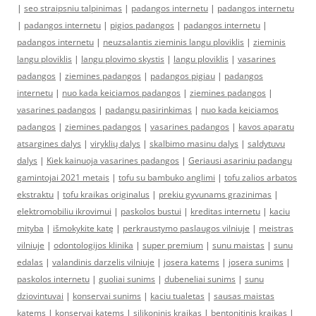
|
seo straipsniu talpinimas
|
padangos internetu
|
padangos internetu
|
padangos internetu
|
pigios padangos
|
padangos internetu
|
padangos internetu
|
neuzsalantis zieminis langu ploviklis
|
zieminis
langu ploviklis
|
langu plovimo skystis
|
langu ploviklis
|
vasarines
padangos
|
ziemines padangos
|
padangos pigiau
|
padangos
internetu
|
nuo kada keiciamos padangos
|
ziemines padangos
|
vasarines padangos
|
padangu pasirinkimas
|
nuo kada keiciamos
padangos
|
ziemines padangos
|
vasarines padangos
|
kavos aparatu
atsargines dalys
|
viryklių dalys
|
skalbimo masinu dalys
|
saldytuvu
dalys
|
Kiek kainuoja vasarines padangos
|
Geriausi asariniu padangu
gamintojai 2021 metais
|
tofu su bambuko anglimi
|
tofu zalios arbatos
ekstraktu
|
tofu kraikas originalus
|
prekiu gyvunams grazinimas
|
elektromobiliu ikrovimui
|
paskolos bustui
|
kreditas internetu
|
kaciu
mityba
|
išmokykite katę
|
perkraustymo paslaugos vilniuje
|
meistras
vilniuje
|
odontologijos klinika
|
super premium
|
sunu maistas
|
sunu
edalas
|
valandinis darzelis vilniuje
|
josera katems
|
josera sunims
|
paskolos internetu
|
guoliai sunims
|
dubeneliai sunims
|
sunu
dziovintuvai
|
konservai sunims
|
kaciu tualetas
|
sausas maistas
katems
|
konservai katems
|
silikoninis kraikas
|
bentonitinis kraikas
|