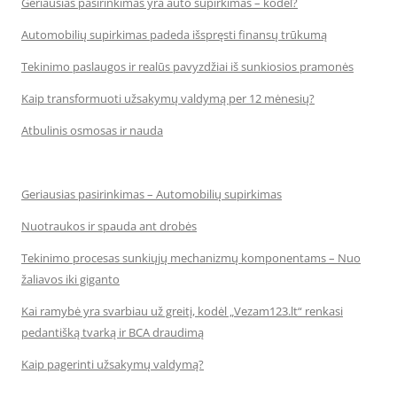
Geriausias pasirinkimas yra auto supirkimas – kodėl?
Automobilių supirkimas padeda išspręsti finansų trūkumą
Tekinimo paslaugos ir realūs pavyzdžiai iš sunkiosios pramonės
Kaip transformuoti užsakymų valdymą per 12 mėnesių?
Atbulinis osmosas ir nauda
Geriausias pasirinkimas – Automobilių supirkimas
Nuotraukos ir spauda ant drobės
Tekinimo procesas sunkiųjų mechanizmų komponentams – Nuo
žaliavos iki giganto
Kai ramybė yra svarbiau už greitį, kodėl „Vezam123.lt“ renkasi
pedantišką tvarką ir BCA draudimą
Kaip pagerinti užsakymų valdymą?