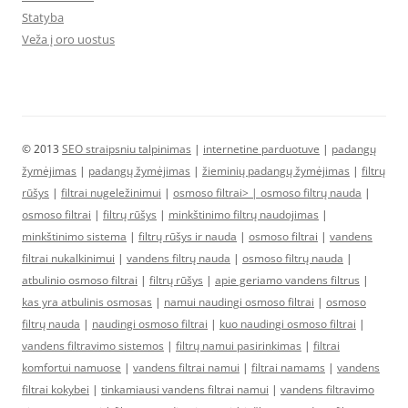
Statyba
Veža į oro uostus
© 2013
SEO straipsniu talpinimas
|
internetine parduotuve
|
padangų
žymėjimas
|
padangų žymėjimas
|
žieminių padangų žymėjimas
|
filtrų
rūšys
|
filtrai nugeležinimui
|
osmoso filtrai> |
osmoso filtrų nauda
|
osmoso filtrai
|
filtrų rūšys
|
minkštinimo filtrų naudojimas
|
minkštinimo sistema
|
filtrų rūšys ir nauda
|
osmoso filtrai
|
vandens
filtrai nukalkinimui
|
vandens filtrų nauda
|
osmoso filtrų nauda
|
atbulinio osmoso filtrai
|
filtrų rūšys
|
apie geriamo vandens filtrus
|
kas yra atbulinis osmosas
|
namui naudingi osmoso filtrai
|
osmoso
filtrų nauda
|
naudingi osmoso filtrai
|
kuo naudingi osmoso filtrai
|
vandens filtravimo sistemos
|
filtrų namui pasirinkimas
|
filtrai
komfortui namuose
|
vandens filtrai namui
|
filtrai namams
|
vandens
filtrai kokybei
|
tinkamiausi vandens filtrai namui
|
vandens filtravimo