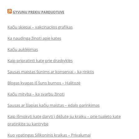
GYVUNU PREKIU PARDUOTUVE
Kačių skiepai – vakcinacijos grafikas
Ką naudinga žinoti apie kates
Kačių auklėjimas
Kaip pripratinti katę prie draskyklės
Sausas maistas šunims ar konservai – ką rinktis
Blogas kvapas iš šuns burnos – Halitozė
Kačių mityba – ką svarbu žinoti
Sausas ar šlapias kačių maistas – ėdalo parinkimas
Kaip išmokyti katę daryti į dėžutę su kraiku – prie tualeto katę
pratinkite su kantrybe
Kuo ypatingas Silikoninis kraikas – Privalumai