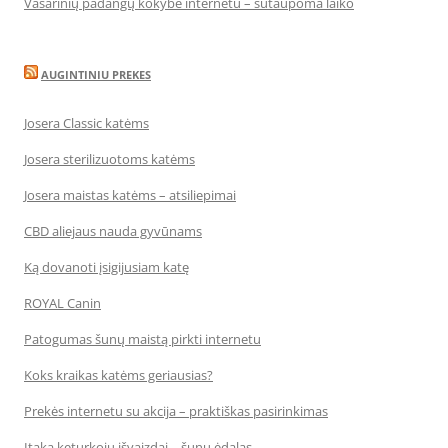
Vasarinių padangų kokybė internetu – sutaupoma laiko
AUGINTINIU PREKES
Josera Classic katėms
Josera sterilizuotoms katėms
Josera maistas katėms – atsiliepimai
CBD aliejaus nauda gyvūnams
Ką dovanoti įsigijusiam katę
ROYAL Canin
Patogumas šunų maistą pirkti internetu
Koks kraikas katėms geriausias?
Prekės internetu su akcija – praktiškas pasirinkimas
Įtaka keturkojų išvaizdai – šunų ėdalas