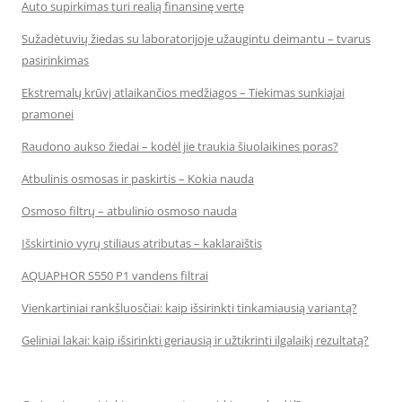
Auto supirkimas turi realią finansinę vertę
Sužadėtuvių žiedas su laboratorijoje užaugintu deimantu – tvarus
pasirinkimas
Ekstremalų krūvį atlaikančios medžiagos – Tiekimas sunkiajai
pramonei
Raudono aukso žiedai – kodėl jie traukia šiuolaikines poras?
Atbulinis osmosas ir paskirtis – Kokia nauda
Osmoso filtrų – atbulinio osmoso nauda
Išskirtinio vyrų stiliaus atributas – kaklaraištis
AQUAPHOR S550 P1 vandens filtrai
Vienkartiniai rankšluosčiai: kaip išsirinkti tinkamiausią variantą?
Geliniai lakai: kaip išsirinkti geriausią ir užtikrinti ilgalaikį rezultatą?