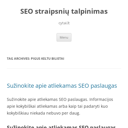
Skip
to
SEO straipsnių talpinimas
content
cytai.lt
Menu
TAG ARCHIVES:
PIGUS KELTU BILIETAI
Sužinokite apie atliekamas SEO paslaugas
Sužinokite apie atliekamas SEO paslaugas. Informacijos
apie kokybiškai atliekamas arba kaip tai padaryti kuo
kokybiškiau niekada nebuvo per daug.
Sužinokite apie atliekamas SEO paslaugas