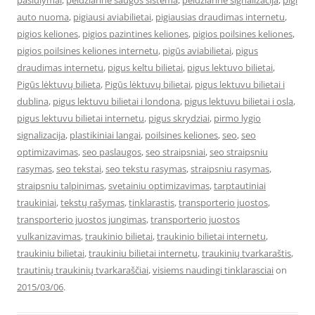
pasiulymai
,
peidziarine saugos sistema
,
peidziarine signalizacija
,
pigi
auto nuoma
,
pigiausi aviabilietai
,
pigiausias draudimas internetu
,
pigios keliones
,
pigios pazintines keliones
,
pigios poilsines keliones
,
pigios poilsines keliones internetu
,
pigūs aviabilietai
,
pigus
draudimas internetu
,
pigus keltu bilietai
,
pigus lektuvo bilietai
,
Pigūs lėktuvų bilieta
,
Pigūs lėktuvų bilietai
,
pigus lektuvu bilietai i
dublina
,
pigus lektuvu bilietai i londona
,
pigus lektuvu bilietai i osla
,
pigus lektuvu bilietai internetu
,
pigus skrydziai
,
pirmo lygio
signalizacija
,
plastikiniai langai
,
poilsines keliones
,
seo
,
seo
optimizavimas
,
seo paslaugos
,
seo straipsniai
,
seo straipsniu
rasymas
,
seo tekstai
,
seo tekstu rasymas
,
straipsniu rasymas
,
straipsniu talpinimas
,
svetainiu optimizavimas
,
tarptautiniai
traukiniai
,
tekstų rašymas
,
tinklarastis
,
transporterio juostos
,
transporterio juostos jungimas
,
transporterio juostos
vulkanizavimas
,
traukinio bilietai
,
traukinio bilietai internetu
,
traukiniu bilietai
,
traukiniu bilietai internetu
,
traukinių tvarkaraštis
,
trautinių traukinių tvarkaraščiai
,
visiems naudingi tinklarasciai
on
2015/03/06
.