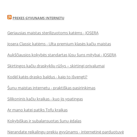
PREKES GYVUNAMS INTERNETU
Geriausias maistas sterilizuotoms katėms - JOSERA
Josera Classic katėms - Ulta premium klasės kačių maistas
Aukščiausios kokybės standartas Jūsų šuns mitybai - JOSERA
Skirtingos kačių draskyklių rūšys – skirtingi privalumai
Kodėl katės drasko baldus - kaip to išvengti?
Šunų maistas internetu - praktiškas pasirinkimas
Silikoninis kačių kraikas - kuo jis ypatingas
Ar mano katei patiks Tofu kraikas
Kokybiškas ir subalansuotas šunų ėdalas
Nerandate reikalingų prekių gyvūnams - internetinė parduotuvė