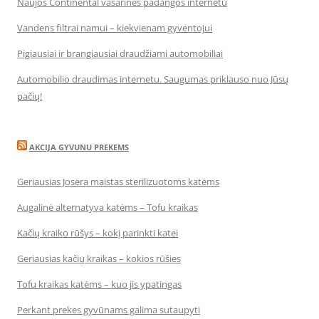
Naujos Continental vasarinės padangos internetu
Vandens filtrai namui – kiekvienam gyventojui
Pigiausiai ir brangiausiai draudžiami automobiliai
Automobilio draudimas internetu. Saugumas priklauso nuo Jūsų
pačių!
AKCIJA GYVUNU PREKEMS
Geriausias Josera maistas sterilizuotoms katėms
Augalinė alternatyva katėms – Tofu kraikas
Kačių kraiko rūšys – kokį parinkti katei
Geriausias kačių kraikas – kokios rūšies
Tofu kraikas katėms – kuo jis ypatingas
Perkant prekes gyvūnams galima sutaupyti