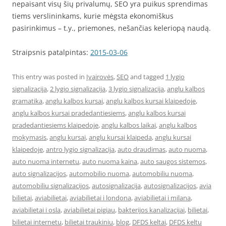
nepaisant visų šių privalumų, SEO yra puikus sprendimas
tiems verslininkams, kurie mėgsta ekonomiškus
pasirinkimus – t.y., priemones, nešančias keleriopą naudą.
Straipsnis patalpintas:
2015-03-06
This entry was posted in
Įvairovės
,
SEO
and tagged
1 lygio
signalizacija
,
2 lygio signalizacija
,
3 lygio signalizacija
,
anglu kalbos
gramatika
,
anglu kalbos kursai
,
anglu kalbos kursai klaipedoje
,
anglu kalbos kursai pradedantiesiems
,
anglu kalbos kursai
pradedantiesiems klaipedoje
,
anglu kalbos laikai
,
anglu kalbos
mokymasis
,
anglu kursai
,
anglu kursai klaipeda
,
anglu kursai
klaipedoje
,
antro lygio signalizacija
,
auto draudimas
,
auto nuoma
,
auto nuoma internetu
,
auto nuoma kaina
,
auto saugos sistemos
,
auto signalizacijos
,
automobilio nuoma
,
automobiliu nuoma
,
automobiliu signalizacijos
,
autosignalizacija
,
autosignalizacijos
,
avia
bilietai
,
aviabilietai
,
aviabilietai i londona
,
aviabilietai i milana
,
aviabilietai i osla
,
aviabilietai pigiau
,
bakterijos kanalizacijai
,
bilietai
,
bilietai internetu
,
bilietai traukiniu
,
blog
,
DFDS keltai
,
DFDS keltu