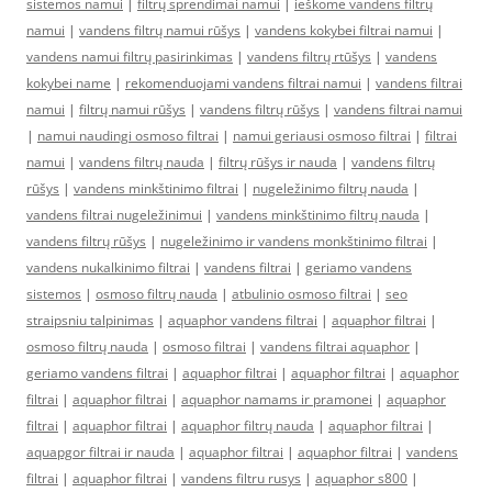
sistemos namui
|
filtrų sprendimai namui
|
ieškome vandens filtrų
namui
|
vandens filtrų namui rūšys
|
vandens kokybei filtrai namui
|
vandens namui filtrų pasirinkimas
|
vandens filtrų rtūšys
|
vandens
kokybei name
|
rekomenduojami vandens filtrai namui
|
vandens filtrai
namui
|
filtrų namui rūšys
|
vandens filtrų rūšys
|
vandens filtrai namui
|
namui naudingi osmoso filtrai
|
namui geriausi osmoso filtrai
|
filtrai
namui
|
vandens filtrų nauda
|
filtrų rūšys ir nauda
|
vandens filtrų
rūšys
|
vandens minkštinimo filtrai
|
nugeležinimo filtrų nauda
|
vandens filtrai nugeležinimui
|
vandens minkštinimo filtrų nauda
|
vandens filtrų rūšys
|
nugeležinimo ir vandens monkštinimo filtrai
|
vandens nukalkinimo filtrai
|
vandens filtrai
|
geriamo vandens
sistemos
|
osmoso filtrų nauda
|
atbulinio osmoso filtrai
|
seo
straipsniu talpinimas
|
aquaphor vandens filtrai
|
aquaphor filtrai
|
osmoso filtrų nauda
|
osmoso filtrai
|
vandens filtrai aquaphor
|
geriamo vandens filtrai
|
aquaphor filtrai
|
aquaphor filtrai
|
aquaphor
filtrai
|
aquaphor filtrai
|
aquaphor namams ir pramonei
|
aquaphor
filtrai
|
aquaphor filtrai
|
aquaphor filtrų nauda
|
aquaphor filtrai
|
aquapgor filtrai ir nauda
|
aquaphor filtrai
|
aquaphor filtrai
|
vandens
filtrai
|
aquaphor filtrai
|
vandens filtru rusys
|
aquaphor s800
|