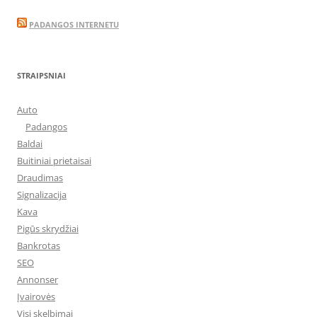
PADANGOS INTERNETU
STRAIPSNIAI
Auto
Padangos
Baldai
Buitiniai prietaisai
Draudimas
Signalizacija
Kava
Pigūs skrydžiai
Bankrotas
SEO
Annonser
Įvairovės
Visi skelbimai