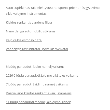
Auto supirkimas kaip efektyvus transporto priemonės gyvavimo
ciklo valdymo instrumentas
Klaidos renkantis vandens filtrą
Nano danga automobilio stiklams
Kaip veikia osmoso filtrai
Vandenyje rasti nitratai - poveikis sveikatai
5 būdų panaudoti lauko namelį vaikams
2026 6 būdų panaudoti žaidimų aikšteles vaikams
7 būdų panaudoti žaidimų namelį vaikams
Dažniausios klaidos renkantis vaikų namelius
11 būdų panaudoti medinę laipiojimo sienelę