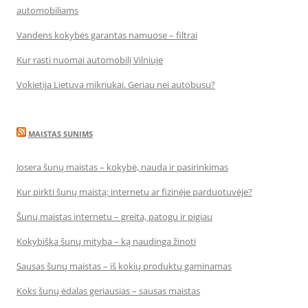
automobiliams
Vandens kokybės garantas namuose – filtrai
Kur rasti nuomai automobilį Vilniuje
Vokietija Lietuva mikriukai. Geriau nei autobusu?
MAISTAS SUNIMS
Josera šunų maistas – kokybė, nauda ir pasirinkimas
Kur pirkti šunų maistą: internetu ar fizinėje parduotuvėje?
Šunų maistas internetu – greita, patogu ir pigiau
Kokybiška šunų mityba – ką naudinga žinoti
Sausas šunų maistas – iš kokių produktų gaminamas
Koks šunų ėdalas geriausias – sausas maistas