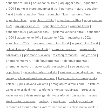
aquaphor ro-101s
|
aquaphor ro-102s
|
aquapgor s550
|
aquaphor
s1000
|
namui ir biurui aquaphor filtrai
|
namams ir biurui aquaphor
filtrai
|
kodel aquaphor filtrai
|
aquaphor filtrai
|
vandens filtrai
|
aquaphor filtrai
|
aquaphor ro-101s
|
aquaphor ro-202s
|
aquaphor ro-
102s
|
aquaphor ro-202s
|
aquaphor ro-206s
|
vandens filtrai
|
aquaphor s800
|
aquaphor s550
|
geriamo vandens filtrai
|
aquaphor
s1000
|
aquaphor ro 101s
|
aquaphor 102s
|
aquaphor ro 202s
|
aquaphor ro 206s
|
vandens minkstinimo filtrai
|
nugeležinimo filtrai
|
pelesio kvapa galima panaikinti
|
priemone nuo voru
|
lauko kubilai
pardavimui
|
priemonė nuo vorų
|
telefonų remontas
|
kas yra seo
|
priemone nuo voru
|
telefonų remontas
|
telefonų remontas
|
priemonė nuo vorų
|
lauko kubilai pardavimui
|
seo straipsniu
talpinimas
|
geriausias pelėsio valiklis
|
seo straipsniu talpinimas
|
kaip
isvengti pelesio atsiradimo namuose
|
kaip išsirinkti geriausią valiklį
pelėsiui
|
puiki dovana vaikams
|
smagiam žaidimui kieme
|
aikštelės
vaikų laiko praleidimui
|
telefonų remontas naudingas
|
geriausias
kaciu kraikas
|
dazniausiai gendantys telefonai
|
geriausias maistas
sterilizuotoms katėms
|
padangų žymėjimas
|
mobiliųjų telefonų
remontas
|
sterilizuotoms katėms geriausias
|
kiek kainuoja kubilai
|