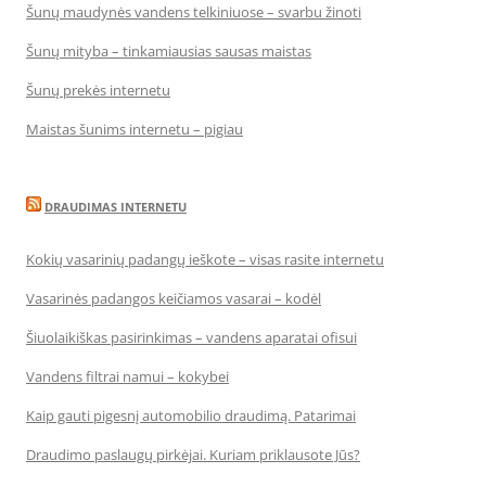
Šunų maudynės vandens telkiniuose – svarbu žinoti
Šunų mityba – tinkamiausias sausas maistas
Šunų prekės internetu
Maistas šunims internetu – pigiau
DRAUDIMAS INTERNETU
Kokių vasarinių padangų ieškote – visas rasite internetu
Vasarinės padangos keičiamos vasarai – kodėl
Šiuolaikiškas pasirinkimas – vandens aparatai ofisui
Vandens filtrai namui – kokybei
Kaip gauti pigesnį automobilio draudimą. Patarimai
Draudimo paslaugų pirkėjai. Kuriam priklausote Jūs?