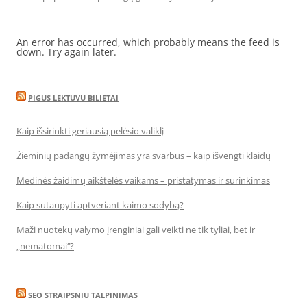
An error has occurred, which probably means the feed is
down. Try again later.
PIGUS LEKTUVU BILIETAI
Kaip išsirinkti geriausią pelėsio valiklį
Žieminių padangų žymėjimas yra svarbus – kaip išvengti klaidų
Medinės žaidimų aikštelės vaikams – pristatymas ir surinkimas
Kaip sutaupyti aptveriant kaimo sodybą?
Maži nuotekų valymo įrenginiai gali veikti ne tik tyliai, bet ir
„nematomai‘‘?
SEO STRAIPSNIU TALPINIMAS