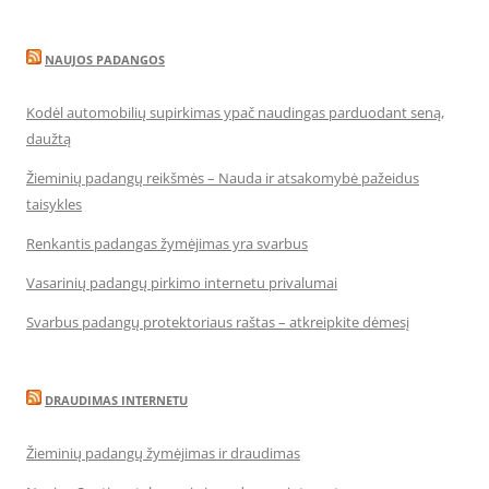
NAUJOS PADANGOS
Kodėl automobilių supirkimas ypač naudingas parduodant seną,
daužtą
Žieminių padangų reikšmės – Nauda ir atsakomybė pažeidus
taisykles
Renkantis padangas žymėjimas yra svarbus
Vasarinių padangų pirkimo internetu privalumai
Svarbus padangų protektoriaus raštas – atkreipkite dėmesį
DRAUDIMAS INTERNETU
Žieminių padangų žymėjimas ir draudimas