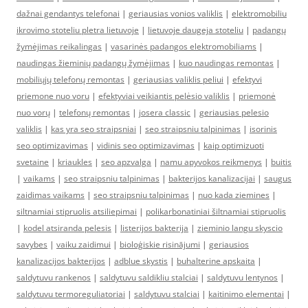
dažnai gendantys telefonai
|
geriausias vonios valiklis
|
elektromobiliu
ikrovimo stoteliu pletra lietuvoje
|
lietuvoje daugeja stoteliu
|
padangų
žymėjimas reikalingas
|
vasarinės padangos elektromobiliams
|
naudingas žieminių padangų žymėjimas
|
kuo naudingas remontas
|
mobiliųjų telefonų remontas
|
geriausias valiklis peliui
|
efektyvi
priemone nuo voru
|
efektyviai veikiantis pelėsio valiklis
|
priemonė
nuo vorų
|
telefonų remontas
|
josera classic
|
geriausias pelesio
valiklis
|
kas yra seo straipsniai
|
seo straipsniu talpinimas
|
isorinis
seo optimizavimas
|
vidinis seo optimizavimas
|
kaip optimizuoti
svetaine
|
kriaukles
|
seo apzvalga
|
namu apyvokos reikmenys
|
buitis
|
vaikams
|
seo straipsniu talpinimas
|
bakterijos kanalizacijai
|
saugus
zaidimas vaikams
|
seo straipsniu talpinimas
|
nuo kada ziemines
|
siltnamiai stipruolis atsiliepimai
|
polikarbonatiniai šiltnamiai stipruolis
|
kodel atsiranda pelesis
|
listerijos bakterija
|
zieminio langu skyscio
savybes
|
vaiku zaidimui
|
bioloģiskie risinājumi
|
geriausios
kanalizacijos bakterijos
|
adblue skystis
|
buhalterine apskaita
|
saldytuvu rankenos
|
saldytuvu saldikliu stalciai
|
saldytuvu lentynos
|
saldytuvu termoreguliatoriai
|
saldytuvu stalciai
|
kaitinimo elementai
|