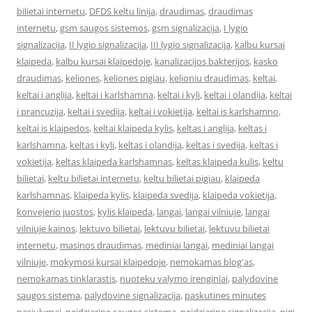
bilietai internetu
,
DFDS keltu linija
,
draudimas
,
draudimas
internetu
,
gsm saugos sistemos
,
gsm signalizacija
,
I lygio
signalizacija
,
II lygio signalizacija
,
III lygio signalizacija
,
kalbu kursai
klaipeda
,
kalbu kursai klaipedoje
,
kanalizacijos bakterijos
,
kasko
draudimas
,
keliones
,
keliones pigiau
,
kelioniu draudimas
,
keltai
,
keltai i anglija
,
keltai i karlshamna
,
keltai i kyli
,
keltai i olandija
,
keltai
i prancuzija
,
keltai i svedija
,
keltai i vokietija
,
keltai is karlshamno
,
keltai is klaipedos
,
keltai klaipeda kylis
,
keltas i anglija
,
keltas i
karlshamna
,
keltas i kyli
,
keltas i olandija
,
keltas i svedija
,
keltas i
vokietija
,
keltas klaipeda karlshamnas
,
keltas klaipeda kulis
,
keltu
bilietai
,
keltu bilietai internetu
,
keltu bilietai pigiau
,
klaipeda
karlshamnas
,
klaipeda kylis
,
klaipeda svedija
,
klaipeda vokietija
,
konvejerio juostos
,
kylis klaipeda
,
langai
,
langai vilniuje
,
langai
vilniuje kainos
,
lektuvo bilietai
,
lektuvu bilietai
,
lektuvu bilietai
internetu
,
masinos draudimas
,
mediniai langai
,
mediniai langai
vilniuje
,
mokymosi kursai klaipedoje
,
nemokamas blog'as
,
nemokamas tinklarastis
,
nuoteku valymo irenginiai
,
palydovine
saugos sistema
,
palydovine signalizacija
,
paskutines minutes