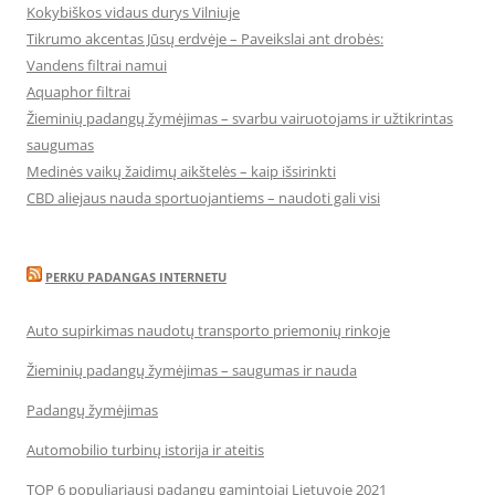
Kokybiškos vidaus durys Vilniuje
Tikrumo akcentas Jūsų erdvėje – Paveikslai ant drobės:
Vandens filtrai namui
Aquaphor filtrai
Žieminių padangų žymėjimas – svarbu vairuotojams ir užtikrintas
saugumas
Medinės vaikų žaidimų aikštelės – kaip išsirinkti
CBD aliejaus nauda sportuojantiems – naudoti gali visi
PERKU PADANGAS INTERNETU
Auto supirkimas naudotų transporto priemonių rinkoje
Žieminių padangų žymėjimas – saugumas ir nauda
Padangų žymėjimas
Automobilio turbinų istorija ir ateitis
TOP 6 populiariausi padangų gamintojai Lietuvoje 2021