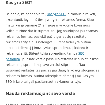
Kas yra SEO?
Be abejo, kalbant apie tai,
kas yra SEO
, pirmiausia reikėtų
akcentuoti, jog tai iš tiesų yra gera reklamos forma. Šiuo
metu, kai gyvename 21 amžiuje ir vykdome kokią nors
veiklą, turime dar ir suprasti tai, jog naudojant jau esamas
reklamos formas, pasiekti pačių geriausių rezultatų
reklamos srityje bus nelengva. Būtent todėl yra būtina
atkreipti dėmesį į inovatyvius sprendimu, įskaitant ir
reklamos sritį. Būtent tokiu sprendimu tampa
SEO
paslauga
. Jei esate verslo pasaulio atstovas ir nuolat ieškoti
reklaminių sprendimų savo verslui stiprinti, tačiau
visuomet renkatės tas pačias jau daug laiko egzistuojančias
reklamos formas, būtina atkreipkite dėmesį į tai, kas yra
SEO ir kaip tai gali pasitarnauti reklamos srityje.
Nauda reklamuojant savo verslą
Tačiau sužinojus apie tai, kad SEO gali pasitarnauti